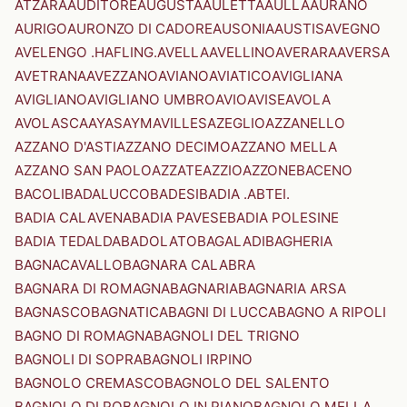
ATZARA
AUDITORE
AUGUSTA
AULETTA
AULLA
AURANO
AURIGO
AURONZO DI CADORE
AUSONIA
AUSTIS
AVEGNO
AVELENGO .HAFLING.
AVELLA
AVELLINO
AVERARA
AVERSA
AVETRANA
AVEZZANO
AVIANO
AVIATICO
AVIGLIANA
AVIGLIANO
AVIGLIANO UMBRO
AVIO
AVISE
AVOLA
AVOLASCA
AYAS
AYMAVILLES
AZEGLIO
AZZANELLO
AZZANO D'ASTI
AZZANO DECIMO
AZZANO MELLA
AZZANO SAN PAOLO
AZZATE
AZZIO
AZZONE
BACENO
BACOLI
BADALUCCO
BADESI
BADIA .ABTEI.
BADIA CALAVENA
BADIA PAVESE
BADIA POLESINE
BADIA TEDALDA
BADOLATO
BAGALADI
BAGHERIA
BAGNACAVALLO
BAGNARA CALABRA
BAGNARA DI ROMAGNA
BAGNARIA
BAGNARIA ARSA
BAGNASCO
BAGNATICA
BAGNI DI LUCCA
BAGNO A RIPOLI
BAGNO DI ROMAGNA
BAGNOLI DEL TRIGNO
BAGNOLI DI SOPRA
BAGNOLI IRPINO
BAGNOLO CREMASCO
BAGNOLO DEL SALENTO
BAGNOLO DI PO
BAGNOLO IN PIANO
BAGNOLO MELLA