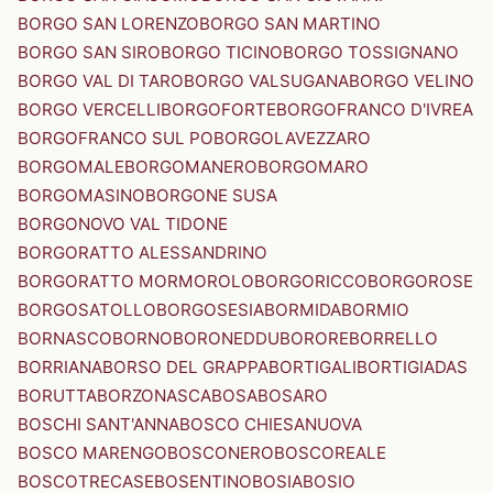
BORGO SAN LORENZO
BORGO SAN MARTINO
BORGO SAN SIRO
BORGO TICINO
BORGO TOSSIGNANO
BORGO VAL DI TARO
BORGO VALSUGANA
BORGO VELINO
BORGO VERCELLI
BORGOFORTE
BORGOFRANCO D'IVREA
BORGOFRANCO SUL PO
BORGOLAVEZZARO
BORGOMALE
BORGOMANERO
BORGOMARO
BORGOMASINO
BORGONE SUSA
BORGONOVO VAL TIDONE
BORGORATTO ALESSANDRINO
BORGORATTO MORMOROLO
BORGORICCO
BORGOROSE
BORGOSATOLLO
BORGOSESIA
BORMIDA
BORMIO
BORNASCO
BORNO
BORONEDDU
BORORE
BORRELLO
BORRIANA
BORSO DEL GRAPPA
BORTIGALI
BORTIGIADAS
BORUTTA
BORZONASCA
BOSA
BOSARO
BOSCHI SANT'ANNA
BOSCO CHIESANUOVA
BOSCO MARENGO
BOSCONERO
BOSCOREALE
BOSCOTRECASE
BOSENTINO
BOSIA
BOSIO