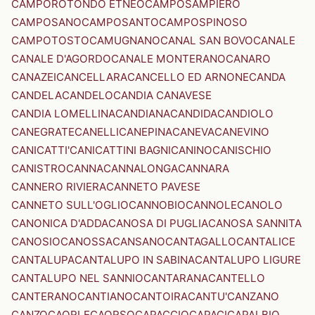
CAMPOROTONDO ETNEO
CAMPOSAMPIERO
CAMPOSANO
CAMPOSANTO
CAMPOSPINOSO
CAMPOTOSTO
CAMUGNANO
CANAL SAN BOVO
CANALE
CANALE D'AGORDO
CANALE MONTERANO
CANARO
CANAZEI
CANCELLARA
CANCELLO ED ARNONE
CANDA
CANDELA
CANDELO
CANDIA CANAVESE
CANDIA LOMELLINA
CANDIANA
CANDIDA
CANDIOLO
CANEGRATE
CANELLI
CANEPINA
CANEVA
CANEVINO
CANICATTI'
CANICATTINI BAGNI
CANINO
CANISCHIO
CANISTRO
CANNA
CANNALONGA
CANNARA
CANNERO RIVIERA
CANNETO PAVESE
CANNETO SULL'OGLIO
CANNOBIO
CANNOLE
CANOLO
CANONICA D'ADDA
CANOSA DI PUGLIA
CANOSA SANNITA
CANOSIO
CANOSSA
CANSANO
CANTAGALLO
CANTALICE
CANTALUPA
CANTALUPO IN SABINA
CANTALUPO LIGURE
CANTALUPO NEL SANNIO
CANTARANA
CANTELLO
CANTERANO
CANTIANO
CANTOIRA
CANTU'
CANZANO
CANZO
CAORLE
CAORSO
CAPACCIO
CAPACI
CAPALBIO