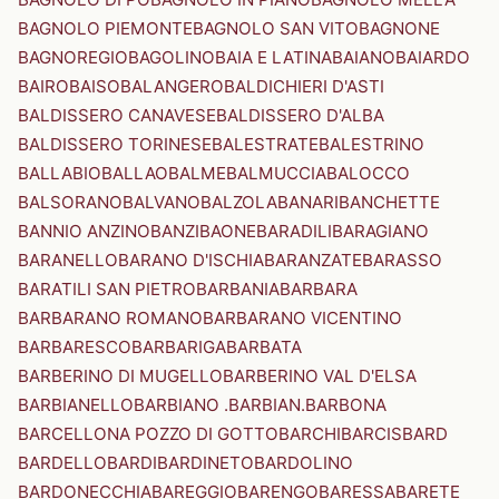
BAGNOLO PIEMONTE
BAGNOLO SAN VITO
BAGNONE
BAGNOREGIO
BAGOLINO
BAIA E LATINA
BAIANO
BAIARDO
BAIRO
BAISO
BALANGERO
BALDICHIERI D'ASTI
BALDISSERO CANAVESE
BALDISSERO D'ALBA
BALDISSERO TORINESE
BALESTRATE
BALESTRINO
BALLABIO
BALLAO
BALME
BALMUCCIA
BALOCCO
BALSORANO
BALVANO
BALZOLA
BANARI
BANCHETTE
BANNIO ANZINO
BANZI
BAONE
BARADILI
BARAGIANO
BARANELLO
BARANO D'ISCHIA
BARANZATE
BARASSO
BARATILI SAN PIETRO
BARBANIA
BARBARA
BARBARANO ROMANO
BARBARANO VICENTINO
BARBARESCO
BARBARIGA
BARBATA
BARBERINO DI MUGELLO
BARBERINO VAL D'ELSA
BARBIANELLO
BARBIANO .BARBIAN.
BARBONA
BARCELLONA POZZO DI GOTTO
BARCHI
BARCIS
BARD
BARDELLO
BARDI
BARDINETO
BARDOLINO
BARDONECCHIA
BAREGGIO
BARENGO
BARESSA
BARETE