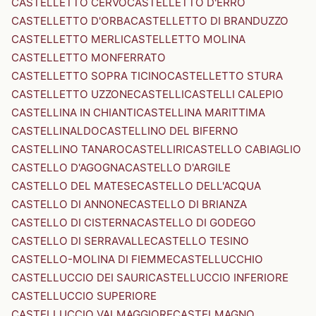
CASTELLETTO CERVO
CASTELLETTO D'ERRO
CASTELLETTO D'ORBA
CASTELLETTO DI BRANDUZZO
CASTELLETTO MERLI
CASTELLETTO MOLINA
CASTELLETTO MONFERRATO
CASTELLETTO SOPRA TICINO
CASTELLETTO STURA
CASTELLETTO UZZONE
CASTELLI
CASTELLI CALEPIO
CASTELLINA IN CHIANTI
CASTELLINA MARITTIMA
CASTELLINALDO
CASTELLINO DEL BIFERNO
CASTELLINO TANARO
CASTELLIRI
CASTELLO CABIAGLIO
CASTELLO D'AGOGNA
CASTELLO D'ARGILE
CASTELLO DEL MATESE
CASTELLO DELL'ACQUA
CASTELLO DI ANNONE
CASTELLO DI BRIANZA
CASTELLO DI CISTERNA
CASTELLO DI GODEGO
CASTELLO DI SERRAVALLE
CASTELLO TESINO
CASTELLO-MOLINA DI FIEMME
CASTELLUCCHIO
CASTELLUCCIO DEI SAURI
CASTELLUCCIO INFERIORE
CASTELLUCCIO SUPERIORE
CASTELLUCCIO VALMAGGIORE
CASTELMAGNO