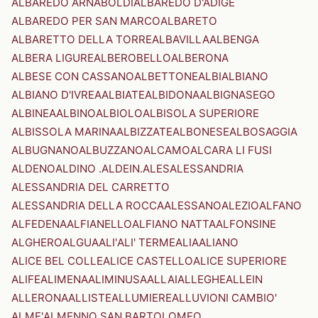
ALBAREDO ARNABOLDI
ALBAREDO D'ADIGE
ALBAREDO PER SAN MARCO
ALBARETO
ALBARETTO DELLA TORRE
ALBAVILLA
ALBENGA
ALBERA LIGURE
ALBEROBELLO
ALBERONA
ALBESE CON CASSANO
ALBETTONE
ALBI
ALBIANO
ALBIANO D'IVREA
ALBIATE
ALBIDONA
ALBIGNASEGO
ALBINEA
ALBINO
ALBIOLO
ALBISOLA SUPERIORE
ALBISSOLA MARINA
ALBIZZATE
ALBONESE
ALBOSAGGIA
ALBUGNANO
ALBUZZANO
ALCAMO
ALCARA LI FUSI
ALDENO
ALDINO .ALDEIN.
ALES
ALESSANDRIA
ALESSANDRIA DEL CARRETTO
ALESSANDRIA DELLA ROCCA
ALESSANO
ALEZIO
ALFANO
ALFEDENA
ALFIANELLO
ALFIANO NATTA
ALFONSINE
ALGHERO
ALGUA
ALI'
ALI' TERME
ALIA
ALIANO
ALICE BEL COLLE
ALICE CASTELLO
ALICE SUPERIORE
ALIFE
ALIMENA
ALIMINUSA
ALLAI
ALLEGHE
ALLEIN
ALLERONA
ALLISTE
ALLUMIERE
ALLUVIONI CAMBIO'
ALME'
ALMENNO SAN BARTOLOMEO