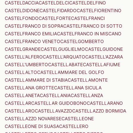
CASTELDACCIA
CASTELDELCI
CASTELDELFINO
CASTELDIDONE
CASTELFIDARDO
CASTELFIORENTINO
CASTELFONDO
CASTELFORTE
CASTELFRANCI
CASTELFRANCO DI SOPRA
CASTELFRANCO DI SOTTO
CASTELFRANCO EMILIA
CASTELFRANCO IN MISCANO
CASTELFRANCO VENETO
CASTELGOMBERTO
CASTELGRANDE
CASTELGUGLIELMO
CASTELGUIDONE
CASTELL'ALFERO
CASTELL'ARQUATO
CASTELL'AZZARA
CASTELL'UMBERTO
CASTELLABATE
CASTELLAFIUME
CASTELLALTO
CASTELLAMMARE DEL GOLFO
CASTELLAMMARE DI STABIA
CASTELLAMONTE
CASTELLANA GROTTE
CASTELLANA SICULA
CASTELLANETA
CASTELLANIA
CASTELLANZA
CASTELLAR
CASTELLAR GUIDOBONO
CASTELLARANO
CASTELLARO
CASTELLAVAZZO
CASTELLAZZO BORMIDA
CASTELLAZZO NOVARESE
CASTELLEONE
CASTELLEONE DI SUASA
CASTELLERO