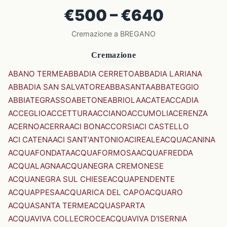
€500 – €640
Cremazione a BREGANO
Cremazione
ABANO TERME
ABBADIA CERRETO
ABBADIA LARIANA
ABBADIA SAN SALVATORE
ABBASANTA
ABBATEGGIO
ABBIATEGRASSO
ABETONE
ABRIOLA
ACATE
ACCADIA
ACCEGLIO
ACCETTURA
ACCIANO
ACCUMOLI
ACERENZA
ACERNO
ACERRA
ACI BONACCORSI
ACI CASTELLO
ACI CATENA
ACI SANT'ANTONIO
ACIREALE
ACQUACANINA
ACQUAFONDATA
ACQUAFORMOSA
ACQUAFREDDA
ACQUALAGNA
ACQUANEGRA CREMONESE
ACQUANEGRA SUL CHIESE
ACQUAPENDENTE
ACQUAPPESA
ACQUARICA DEL CAPO
ACQUARO
ACQUASANTA TERME
ACQUASPARTA
ACQUAVIVA COLLECROCE
ACQUAVIVA D'ISERNIA