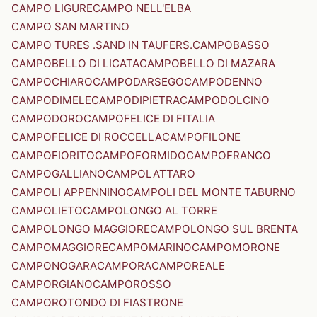
CAMPO LIGURE
CAMPO NELL'ELBA
CAMPO SAN MARTINO
CAMPO TURES .SAND IN TAUFERS.
CAMPOBASSO
CAMPOBELLO DI LICATA
CAMPOBELLO DI MAZARA
CAMPOCHIARO
CAMPODARSEGO
CAMPODENNO
CAMPODIMELE
CAMPODIPIETRA
CAMPODOLCINO
CAMPODORO
CAMPOFELICE DI FITALIA
CAMPOFELICE DI ROCCELLA
CAMPOFILONE
CAMPOFIORITO
CAMPOFORMIDO
CAMPOFRANCO
CAMPOGALLIANO
CAMPOLATTARO
CAMPOLI APPENNINO
CAMPOLI DEL MONTE TABURNO
CAMPOLIETO
CAMPOLONGO AL TORRE
CAMPOLONGO MAGGIORE
CAMPOLONGO SUL BRENTA
CAMPOMAGGIORE
CAMPOMARINO
CAMPOMORONE
CAMPONOGARA
CAMPORA
CAMPOREALE
CAMPORGIANO
CAMPOROSSO
CAMPOROTONDO DI FIASTRONE