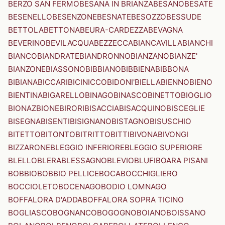
BERZO SAN FERMO
BESANA IN BRIANZA
BESANO
BESATE
BESENELLO
BESENZONE
BESNATE
BESOZZO
BESSUDE
BETTOLA
BETTONA
BEURA-CARDEZZA
BEVAGNA
BEVERINO
BEVILACQUA
BEZZECCA
BIANCAVILLA
BIANCHI
BIANCO
BIANDRATE
BIANDRONNO
BIANZANO
BIANZE'
BIANZONE
BIASSONO
BIBBIANO
BIBBIENA
BIBBONA
BIBIANA
BICCARI
BICINICCO
BIDONI'
BIELLA
BIENNO
BIENO
BIENTINA
BIGARELLO
BINAGO
BINASCO
BINETTO
BIOGLIO
BIONAZ
BIONE
BIRORI
BISACCIA
BISACQUINO
BISCEGLIE
BISEGNA
BISENTI
BISIGNANO
BISTAGNO
BISUSCHIO
BITETTO
BITONTO
BITRITTO
BITTI
BIVONA
BIVONGI
BIZZARONE
BLEGGIO INFERIORE
BLEGGIO SUPERIORE
BLELLO
BLERA
BLESSAGNO
BLEVIO
BLUFI
BOARA PISANI
BOBBIO
BOBBIO PELLICE
BOCA
BOCCHIGLIERO
BOCCIOLETO
BOCENAGO
BODIO LOMNAGO
BOFFALORA D'ADDA
BOFFALORA SOPRA TICINO
BOGLIASCO
BOGNANCO
BOGOGNO
BOIANO
BOISSANO