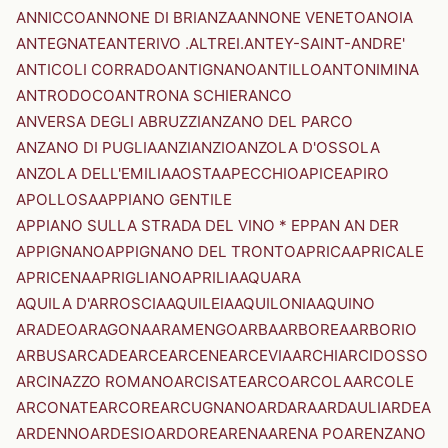
ANNICCO
ANNONE DI BRIANZA
ANNONE VENETO
ANOIA
ANTEGNATE
ANTERIVO .ALTREI.
ANTEY-SAINT-ANDRE'
ANTICOLI CORRADO
ANTIGNANO
ANTILLO
ANTONIMINA
ANTRODOCO
ANTRONA SCHIERANCO
ANVERSA DEGLI ABRUZZI
ANZANO DEL PARCO
ANZANO DI PUGLIA
ANZI
ANZIO
ANZOLA D'OSSOLA
ANZOLA DELL'EMILIA
AOSTA
APECCHIO
APICE
APIRO
APOLLOSA
APPIANO GENTILE
APPIANO SULLA STRADA DEL VINO * EPPAN AN DER
APPIGNANO
APPIGNANO DEL TRONTO
APRICA
APRICALE
APRICENA
APRIGLIANO
APRILIA
AQUARA
AQUILA D'ARROSCIA
AQUILEIA
AQUILONIA
AQUINO
ARADEO
ARAGONA
ARAMENGO
ARBA
ARBOREA
ARBORIO
ARBUS
ARCADE
ARCE
ARCENE
ARCEVIA
ARCHI
ARCIDOSSO
ARCINAZZO ROMANO
ARCISATE
ARCO
ARCOLA
ARCOLE
ARCONATE
ARCORE
ARCUGNANO
ARDARA
ARDAULI
ARDEA
ARDENNO
ARDESIO
ARDORE
ARENA
ARENA PO
ARENZANO