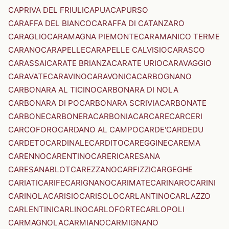
CAPRIVA DEL FRIULI
CAPUA
CAPURSO
CARAFFA DEL BIANCO
CARAFFA DI CATANZARO
CARAGLIO
CARAMAGNA PIEMONTE
CARAMANICO TERME
CARANO
CARAPELLE
CARAPELLE CALVISIO
CARASCO
CARASSAI
CARATE BRIANZA
CARATE URIO
CARAVAGGIO
CARAVATE
CARAVINO
CARAVONICA
CARBOGNANO
CARBONARA AL TICINO
CARBONARA DI NOLA
CARBONARA DI PO
CARBONARA SCRIVIA
CARBONATE
CARBONE
CARBONERA
CARBONIA
CARCARE
CARCERI
CARCOFORO
CARDANO AL CAMPO
CARDE'
CARDEDU
CARDETO
CARDINALE
CARDITO
CAREGGINE
CAREMA
CARENNO
CARENTINO
CARERI
CARESANA
CARESANABLOT
CAREZZANO
CARFIZZI
CARGEGHE
CARIATI
CARIFE
CARIGNANO
CARIMATE
CARINARO
CARINI
CARINOLA
CARISIO
CARISOLO
CARLANTINO
CARLAZZO
CARLENTINI
CARLINO
CARLOFORTE
CARLOPOLI
CARMAGNOLA
CARMIANO
CARMIGNANO