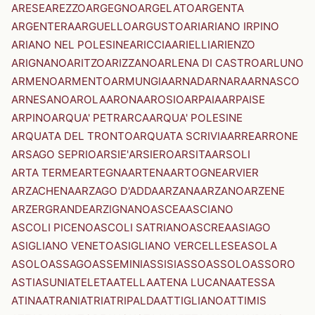
ARESE
AREZZO
ARGEGNO
ARGELATO
ARGENTA
ARGENTERA
ARGUELLO
ARGUSTO
ARI
ARIANO IRPINO
ARIANO NEL POLESINE
ARICCIA
ARIELLI
ARIENZO
ARIGNANO
ARITZO
ARIZZANO
ARLENA DI CASTRO
ARLUNO
ARMENO
ARMENTO
ARMUNGIA
ARNAD
ARNARA
ARNASCO
ARNESANO
AROLA
ARONA
AROSIO
ARPAIA
ARPAISE
ARPINO
ARQUA' PETRARCA
ARQUA' POLESINE
ARQUATA DEL TRONTO
ARQUATA SCRIVIA
ARRE
ARRONE
ARSAGO SEPRIO
ARSIE'
ARSIERO
ARSITA
ARSOLI
ARTA TERME
ARTEGNA
ARTENA
ARTOGNE
ARVIER
ARZACHENA
ARZAGO D'ADDA
ARZANA
ARZANO
ARZENE
ARZERGRANDE
ARZIGNANO
ASCEA
ASCIANO
ASCOLI PICENO
ASCOLI SATRIANO
ASCREA
ASIAGO
ASIGLIANO VENETO
ASIGLIANO VERCELLESE
ASOLA
ASOLO
ASSAGO
ASSEMINI
ASSISI
ASSO
ASSOLO
ASSORO
ASTI
ASUNI
ATELETA
ATELLA
ATENA LUCANA
ATESSA
ATINA
ATRANI
ATRI
ATRIPALDA
ATTIGLIANO
ATTIMIS