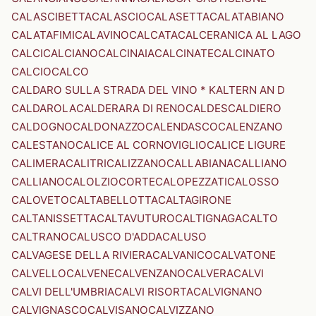
CALASCIBETTA
CALASCIO
CALASETTA
CALATABIANO
CALATAFIMI
CALAVINO
CALCATA
CALCERANICA AL LAGO
CALCI
CALCIANO
CALCINAIA
CALCINATE
CALCINATO
CALCIO
CALCO
CALDARO SULLA STRADA DEL VINO * KALTERN AN D
CALDAROLA
CALDERARA DI RENO
CALDES
CALDIERO
CALDOGNO
CALDONAZZO
CALENDASCO
CALENZANO
CALESTANO
CALICE AL CORNOVIGLIO
CALICE LIGURE
CALIMERA
CALITRI
CALIZZANO
CALLABIANA
CALLIANO
CALLIANO
CALOLZIOCORTE
CALOPEZZATI
CALOSSO
CALOVETO
CALTABELLOTTA
CALTAGIRONE
CALTANISSETTA
CALTAVUTURO
CALTIGNAGA
CALTO
CALTRANO
CALUSCO D'ADDA
CALUSO
CALVAGESE DELLA RIVIERA
CALVANICO
CALVATONE
CALVELLO
CALVENE
CALVENZANO
CALVERA
CALVI
CALVI DELL'UMBRIA
CALVI RISORTA
CALVIGNANO
CALVIGNASCO
CALVISANO
CALVIZZANO