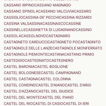
CASSANO IRPINO
CASSANO MAGNAGO
CASSANO SPINOLA
CASSANO VALCUVIA
CASSARO
CASSIGLIO
CASSINA DE' PECCHI
CASSINA RIZZARDI
CASSINA VALSASSINA
CASSINASCO
CASSINE
CASSINELLE
CASSINETTA DI LUGAGNANO
CASSINO
CASSOLA
CASSOLNOVO
CASTAGNARO
CASTAGNETO CARDUCCI
CASTAGNETO PO
CASTAGNITO
CASTAGNOLE DELLE LANZE
CASTAGNOLE MONFERRATO
CASTAGNOLE PIEMONTE
CASTANA
CASTANO PRIMO
CASTEGGIO
CASTEGNATO
CASTEGNERO
CASTEL BARONIA
CASTEL BOGLIONE
CASTEL BOLOGNESE
CASTEL CAMPAGNANO
CASTEL CASTAGNA
CASTEL COLONNA
CASTEL CONDINO
CASTEL D'AIANO
CASTEL D'ARIO
CASTEL D'AZZANO
CASTEL DEL GIUDICE
CASTEL DEL MONTE
CASTEL DEL PIANO
CASTEL DEL RIO
CASTEL DI CASIO
CASTEL DI IERI