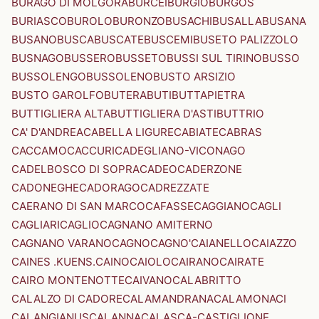
BURAGO DI MOLGORA
BURCEI
BURGIO
BURGOS
BURIASCO
BUROLO
BURONZO
BUSACHI
BUSALLA
BUSANA
BUSANO
BUSCA
BUSCATE
BUSCEMI
BUSETO PALIZZOLO
BUSNAGO
BUSSERO
BUSSETO
BUSSI SUL TIRINO
BUSSO
BUSSOLENGO
BUSSOLENO
BUSTO ARSIZIO
BUSTO GAROLFO
BUTERA
BUTI
BUTTAPIETRA
BUTTIGLIERA ALTA
BUTTIGLIERA D'ASTI
BUTTRIO
CA' D'ANDREA
CABELLA LIGURE
CABIATE
CABRAS
CACCAMO
CACCURI
CADEGLIANO-VICONAGO
CADELBOSCO DI SOPRA
CADEO
CADERZONE
CADONEGHE
CADORAGO
CADREZZATE
CAERANO DI SAN MARCO
CAFASSE
CAGGIANO
CAGLI
CAGLIARI
CAGLIO
CAGNANO AMITERNO
CAGNANO VARANO
CAGNO
CAGNO'
CAIANELLO
CAIAZZO
CAINES .KUENS.
CAINO
CAIOLO
CAIRANO
CAIRATE
CAIRO MONTENOTTE
CAIVANO
CALABRITTO
CALALZO DI CADORE
CALAMANDRANA
CALAMONACI
CALANGIANUS
CALANNA
CALASCA-CASTIGLIONE