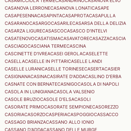
CASAMICCIOLA TERME
CASANDRINO
CASANOVA ELVO
CASANOVA LERRONE
CASANOVA LONATI
CASAPE
CASAPESENNA
CASAPINTA
CASAPROTA
CASAPULLA
CASARANO
CASARGO
CASARILE
CASARSA DELLA DELIZIA
CASARZA LIGURE
CASASCO
CASASCO D'INTELVI
CASATENOVO
CASATISMA
CASAVATORE
CASAZZA
CASCIA
CASCIAGO
CASCIANA TERME
CASCINA
CASCINETTE D'IVREA
CASEI GEROLA
CASELETTE
CASELLA
CASELLE IN PITTARI
CASELLE LANDI
CASELLE LURANI
CASELLE TORINESE
CASERTA
CASIER
CASIGNANA
CASINA
CASIRATE D'ADDA
CASLINO D'ERBA
CASNATE CON BERNATE
CASNIGO
CASOLA DI NAPOLI
CASOLA IN LUNIGIANA
CASOLA VALSENIO
CASOLE BRUZIO
CASOLE D'ELSA
CASOLI
CASORATE PRIMO
CASORATE SEMPIONE
CASOREZZO
CASORIA
CASORZO
CASPERIA
CASPOGGIO
CASSACCO
CASSAGO BRIANZA
CASSANO ALLO IONIO
CASSANO D'ADDA
CASSANO DELLE MURGE