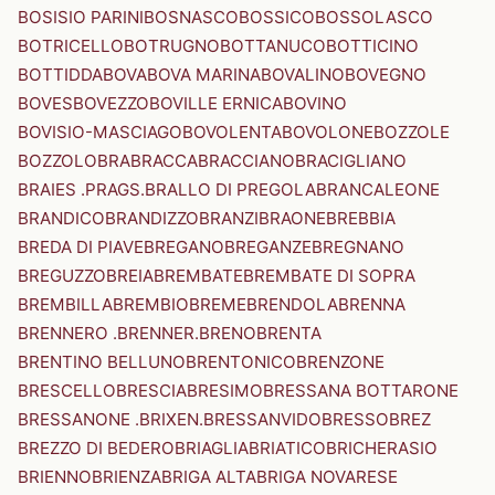
BOSISIO PARINI
BOSNASCO
BOSSICO
BOSSOLASCO
BOTRICELLO
BOTRUGNO
BOTTANUCO
BOTTICINO
BOTTIDDA
BOVA
BOVA MARINA
BOVALINO
BOVEGNO
BOVES
BOVEZZO
BOVILLE ERNICA
BOVINO
BOVISIO-MASCIAGO
BOVOLENTA
BOVOLONE
BOZZOLE
BOZZOLO
BRA
BRACCA
BRACCIANO
BRACIGLIANO
BRAIES .PRAGS.
BRALLO DI PREGOLA
BRANCALEONE
BRANDICO
BRANDIZZO
BRANZI
BRAONE
BREBBIA
BREDA DI PIAVE
BREGANO
BREGANZE
BREGNANO
BREGUZZO
BREIA
BREMBATE
BREMBATE DI SOPRA
BREMBILLA
BREMBIO
BREME
BRENDOLA
BRENNA
BRENNERO .BRENNER.
BRENO
BRENTA
BRENTINO BELLUNO
BRENTONICO
BRENZONE
BRESCELLO
BRESCIA
BRESIMO
BRESSANA BOTTARONE
BRESSANONE .BRIXEN.
BRESSANVIDO
BRESSO
BREZ
BREZZO DI BEDERO
BRIAGLIA
BRIATICO
BRICHERASIO
BRIENNO
BRIENZA
BRIGA ALTA
BRIGA NOVARESE