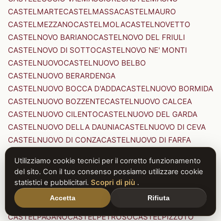
CASTELMARTE
CASTELMASSA
CASTELMAURO
CASTELMEZZANO
CASTELMOLA
CASTELNOVETTO
CASTELNOVO BARIANO
CASTELNOVO DEL FRIULI
CASTELNOVO DI SOTTO
CASTELNOVO NE' MONTI
CASTELNUOVO
CASTELNUOVO BELBO
CASTELNUOVO BERARDENGA
CASTELNUOVO BOCCA D'ADDA
CASTELNUOVO BORMIDA
CASTELNUOVO BOZZENTE
CASTELNUOVO CALCEA
CASTELNUOVO CILENTO
CASTELNUOVO DEL GARDA
CASTELNUOVO DELLA DAUNIA
CASTELNUOVO DI CEVA
CASTELNUOVO DI CONZA
CASTELNUOVO DI FARFA
CASTELNUOVO DI GARFAGNANA
Utilizziamo cookie tecnici per il corretto funzionamento
CASTELNUOVO DI PORTO
CASTELNUOVO DON BOSCO
del sito. Con il tuo consenso possiamo utilizzare cookie
CASTELNUOVO MAGRA
CASTELNUOVO NIGRA
statistici e pubblicitari.
Scopri di più
.
CASTELNUOVO PARANO
CASTELNUOVO RANGONE
Accetta
Rifiuta
CASTELNUOVO SCRIVIA
CASTELNUOVO VAL DI CECINA
CASTELPAGANO
CASTELPETROSO
CASTELPIZZUTO