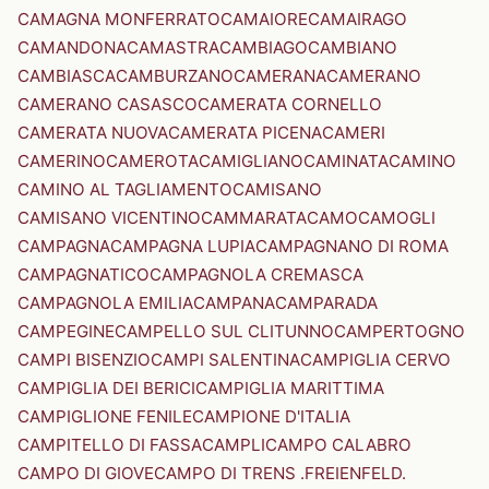
CAMAGNA MONFERRATO
CAMAIORE
CAMAIRAGO
CAMANDONA
CAMASTRA
CAMBIAGO
CAMBIANO
CAMBIASCA
CAMBURZANO
CAMERANA
CAMERANO
CAMERANO CASASCO
CAMERATA CORNELLO
CAMERATA NUOVA
CAMERATA PICENA
CAMERI
CAMERINO
CAMEROTA
CAMIGLIANO
CAMINATA
CAMINO
CAMINO AL TAGLIAMENTO
CAMISANO
CAMISANO VICENTINO
CAMMARATA
CAMO
CAMOGLI
CAMPAGNA
CAMPAGNA LUPIA
CAMPAGNANO DI ROMA
CAMPAGNATICO
CAMPAGNOLA CREMASCA
CAMPAGNOLA EMILIA
CAMPANA
CAMPARADA
CAMPEGINE
CAMPELLO SUL CLITUNNO
CAMPERTOGNO
CAMPI BISENZIO
CAMPI SALENTINA
CAMPIGLIA CERVO
CAMPIGLIA DEI BERICI
CAMPIGLIA MARITTIMA
CAMPIGLIONE FENILE
CAMPIONE D'ITALIA
CAMPITELLO DI FASSA
CAMPLI
CAMPO CALABRO
CAMPO DI GIOVE
CAMPO DI TRENS .FREIENFELD.