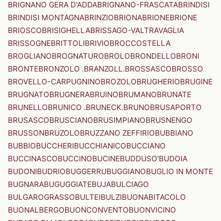
BRIGNANO GERA D'ADDA
BRIGNANO-FRASCATA
BRINDISI
BRINDISI MONTAGNA
BRINZIO
BRIONA
BRIONE
BRIONE
BRIOSCO
BRISIGHELLA
BRISSAGO-VALTRAVAGLIA
BRISSOGNE
BRITTOLI
BRIVIO
BROCCOSTELLA
BROGLIANO
BROGNATURO
BROLO
BRONDELLO
BRONI
BRONTE
BRONZOLO .BRANZOLL.
BROSSASCO
BROSSO
BROVELLO-CARPUGNINO
BROZOLO
BRUGHERIO
BRUGINE
BRUGNATO
BRUGNERA
BRUINO
BRUMANO
BRUNATE
BRUNELLO
BRUNICO .BRUNECK.
BRUNO
BRUSAPORTO
BRUSASCO
BRUSCIANO
BRUSIMPIANO
BRUSNENGO
BRUSSON
BRUZOLO
BRUZZANO ZEFFIRIO
BUBBIANO
BUBBIO
BUCCHERI
BUCCHIANICO
BUCCIANO
BUCCINASCO
BUCCINO
BUCINE
BUDDUSO'
BUDOIA
BUDONI
BUDRIO
BUGGERRU
BUGGIANO
BUGLIO IN MONTE
BUGNARA
BUGUGGIATE
BUJA
BULCIAGO
BULGAROGRASSO
BULTEI
BULZI
BUONABITACOLO
BUONALBERGO
BUONCONVENTO
BUONVICINO