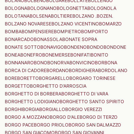
BOLANO
BOLBENO
BOLGARE
BOLLATE
BOLLENGO
BOLOGNA
BOLOGNANO
BOLOGNETTA
BOLOGNOLA
BOLOTANA
BOLSENA
BOLTIERE
BOLZANO .BOZEN.
BOLZANO NOVARESE
BOLZANO VICENTINO
BOMARZO
BOMBA
BOMPENSIERE
BOMPIETRO
BOMPORTO
BONARCADO
BONASSOLA
BONATE SOPRA
BONATE SOTTO
BONAVIGO
BONDENO
BONDO
BONDONE
BONEA
BONEFRO
BONEMERSE
BONIFATI
BONITO
BONNANARO
BONO
BONORVA
BONVICINO
BORBONA
BORCA DI CADORE
BORDANO
BORDIGHERA
BORDOLANO
BORE
BORETTO
BORGARELLO
BORGARO TORINESE
BORGETTO
BORGHETTO D'ARROSCIA
BORGHETTO DI BORBERA
BORGHETTO DI VARA
BORGHETTO LODIGIANO
BORGHETTO SANTO SPIRITO
BORGHI
BORGIA
BORGIALLO
BORGIO VEREZZI
BORGO A MOZZANO
BORGO D'ALE
BORGO DI TERZO
BORGO PACE
BORGO PRIOLO
BORGO SAN DALMAZZO
BORGO SAN GIACOMO
BORGO SAN GIOVANNI