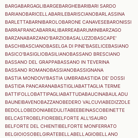
BARGA
BARGAGLI
BARGE
BARGHE
BARI
BARI SARDO
BARIANO
BARICELLA
BARILE
BARISCIANO
BARLASSINA
BARLETTA
BARNI
BAROLO
BARONE CANAVESE
BARONISSI
BARRAFRANCA
BARRALI
BARREA
BARUMINI
BARZAGO
BARZANA
BARZANO'
BARZIO
BASALUZZO
BASCAPE'
BASCHI
BASCIANO
BASELGA DI PINE'
BASELICE
BASIANO
BASICO'
BASIGLIO
BASILIANO
BASSANO BRESCIANO
BASSANO DEL GRAPPA
BASSANO IN TEVERINA
BASSANO ROMANO
BASSIANO
BASSIGNANA
BASTIA MONDOVI'
BASTIA UMBRA
BASTIDA DE' DOSSI
BASTIDA PANCARANA
BASTIGLIA
BATTAGLIA TERME
BATTIFOLLO
BATTIPAGLIA
BATTUDA
BAUCINA
BAULADU
BAUNEI
BAVENO
BAZZANO
BEDERO VALCUVIA
BEDIZZOLE
BEDOLLO
BEDONIA
BEDULITA
BEE
BEINASCO
BEINETTE
BELCASTRO
BELFIORE
BELFORTE ALL'ISAURO
BELFORTE DEL CHIENTI
BELFORTE MONFERRATO
BELGIOIOSO
BELGIRATE
BELLA
BELLAGIO
BELLANO