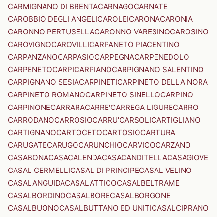
CARMIGNANO DI BRENTA
CARNAGO
CARNATE
CAROBBIO DEGLI ANGELI
CAROLEI
CARONA
CARONIA
CARONNO PERTUSELLA
CARONNO VARESINO
CAROSINO
CAROVIGNO
CAROVILLI
CARPANETO PIACENTINO
CARPANZANO
CARPASIO
CARPEGNA
CARPENEDOLO
CARPENETO
CARPI
CARPIANO
CARPIGNANO SALENTINO
CARPIGNANO SESIA
CARPINETI
CARPINETO DELLA NORA
CARPINETO ROMANO
CARPINETO SINELLO
CARPINO
CARPINONE
CARRARA
CARRE'
CARREGA LIGURE
CARRO
CARRODANO
CARROSIO
CARRU'
CARSOLI
CARTIGLIANO
CARTIGNANO
CARTOCETO
CARTOSIO
CARTURA
CARUGATE
CARUGO
CARUNCHIO
CARVICO
CARZANO
CASABONA
CASACALENDA
CASACANDITELLA
CASAGIOVE
CASAL CERMELLI
CASAL DI PRINCIPE
CASAL VELINO
CASALANGUIDA
CASALATTICO
CASALBELTRAME
CASALBORDINO
CASALBORE
CASALBORGONE
CASALBUONO
CASALBUTTANO ED UNITI
CASALCIPRANO