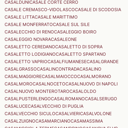
CASALDUNI
CASALE CORTE CERRO
CASALE CREMASCO-VIDOLASCO
CASALE DI SCODOSIA
CASALE LITTA
CASALE MARITTIMO
CASALE MONFERRATO
CASALE SUL SILE
CASALECCHIO DI RENO
CASALEGGIO BOIRO
CASALEGGIO NOVARA
CASALEONE
CASALETTO CEREDANO
CASALETTO DI SOPRA
CASALETTO LODIGIANO
CASALETTO SPARTANO
CASALETTO VAPRIO
CASALFIUMANESE
CASALGRANDE
CASALGRASSO
CASALINCONTRADA
CASALINO
CASALMAGGIORE
CASALMAIOCCO
CASALMORANO
CASALMORO
CASALNOCETO
CASALNUOVO DI NAPOLI
CASALNUOVO MONTEROTARO
CASALOLDO
CASALPUSTERLENGO
CASALROMANO
CASALSERUGO
CASALUCE
CASALVECCHIO DI PUGLIA
CASALVECCHIO SICULO
CASALVIERI
CASALVOLONE
CASALZUIGNO
CASAMARCIANO
CASAMASSIMA