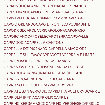
CAPANNOLI
CAPANNORI
CAPENA
CAPERGNANICA
CAPESTRANO
CAPIAGO INTIMIANO
CAPISTRANO
CAPISTRELLO
CAPITIGNANO
CAPIZZI
CAPIZZONE
CAPO D'ORLANDO
CAPO DI PONTE
CAPODIMONTE
CAPODRISE
CAPOLIVERI
CAPOLONA
CAPONAGO
CAPORCIANO
CAPOSELE
CAPOTERRA
CAPOVALLE
CAPPADOCIA
CAPPELLA CANTONE
CAPPELLA DE' PICENARDI
CAPPELLA MAGGIORE
CAPPELLE SUL TAVO
CAPRACOTTA
CAPRAIA E LIMITE
CAPRAIA ISOLA
CAPRALBA
CAPRANICA
CAPRANICA PRENESTINA
CAPRARICA DI LECCE
CAPRAROLA
CAPRAUNA
CAPRESE MICHELANGELO
CAPREZZO
CAPRI
CAPRI LEONE
CAPRIANA
CAPRIANO DEL COLLE
CAPRIATA D'ORBA
CAPRIATE SAN GERVASIO
CAPRIATI A VOLTURNO
CAPRIE
CAPRIGLIA IRPINA
CAPRIGLIO
CAPRILE
CAPRINO BERGAMASCO
CAPRINO VERONESE
CAPRIOLO