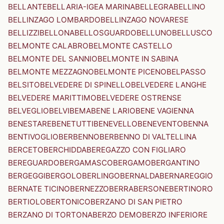
BELLANTE
BELLARIA-IGEA MARINA
BELLEGRA
BELLINO
BELLINZAGO LOMBARDO
BELLINZAGO NOVARESE
BELLIZZI
BELLONA
BELLOSGUARDO
BELLUNO
BELLUSCO
BELMONTE CALABRO
BELMONTE CASTELLO
BELMONTE DEL SANNIO
BELMONTE IN SABINA
BELMONTE MEZZAGNO
BELMONTE PICENO
BELPASSO
BELSITO
BELVEDERE DI SPINELLO
BELVEDERE LANGHE
BELVEDERE MARITTIMO
BELVEDERE OSTRENSE
BELVEGLIO
BELVI
BEMA
BENE LARIO
BENE VAGIENNA
BENESTARE
BENETUTTI
BENEVELLO
BENEVENTO
BENNA
BENTIVOGLIO
BERBENNO
BERBENNO DI VALTELLINA
BERCETO
BERCHIDDA
BEREGAZZO CON FIGLIARO
BEREGUARDO
BERGAMASCO
BERGAMO
BERGANTINO
BERGEGGI
BERGOLO
BERLINGO
BERNALDA
BERNAREGGIO
BERNATE TICINO
BERNEZZO
BERRA
BERSONE
BERTINORO
BERTIOLO
BERTONICO
BERZANO DI SAN PIETRO
BERZANO DI TORTONA
BERZO DEMO
BERZO INFERIORE