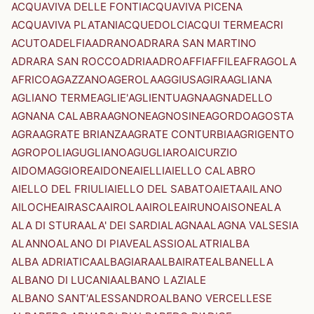
ACQUAVIVA DELLE FONTI
ACQUAVIVA PICENA
ACQUAVIVA PLATANI
ACQUEDOLCI
ACQUI TERME
ACRI
ACUTO
ADELFIA
ADRANO
ADRARA SAN MARTINO
ADRARA SAN ROCCO
ADRIA
ADRO
AFFI
AFFILE
AFRAGOLA
AFRICO
AGAZZANO
AGEROLA
AGGIUS
AGIRA
AGLIANA
AGLIANO TERME
AGLIE'
AGLIENTU
AGNA
AGNADELLO
AGNANA CALABRA
AGNONE
AGNOSINE
AGORDO
AGOSTA
AGRA
AGRATE BRIANZA
AGRATE CONTURBIA
AGRIGENTO
AGROPOLI
AGUGLIANO
AGUGLIARO
AICURZIO
AIDOMAGGIORE
AIDONE
AIELLI
AIELLO CALABRO
AIELLO DEL FRIULI
AIELLO DEL SABATO
AIETA
AILANO
AILOCHE
AIRASCA
AIROLA
AIROLE
AIRUNO
AISONE
ALA
ALA DI STURA
ALA' DEI SARDI
ALAGNA
ALAGNA VALSESIA
ALANNO
ALANO DI PIAVE
ALASSIO
ALATRI
ALBA
ALBA ADRIATICA
ALBAGIARA
ALBAIRATE
ALBANELLA
ALBANO DI LUCANIA
ALBANO LAZIALE
ALBANO SANT'ALESSANDRO
ALBANO VERCELLESE