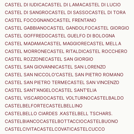
CASTEL DI IUDICA
CASTEL DI LAMA
CASTEL DI LUCIO
CASTEL DI SANGRO
CASTEL DI SASSO
CASTEL DI TORA
CASTEL FOCOGNANO
CASTEL FRENTANO
CASTEL GABBIANO
CASTEL GANDOLFO
CASTEL GIORGIO
CASTEL GOFFREDO
CASTEL GUELFO DI BOLOGNA
CASTEL MADAMA
CASTEL MAGGIORE
CASTEL MELLA
CASTEL MORRONE
CASTEL RITALDI
CASTEL ROCCHERO
CASTEL ROZZONE
CASTEL SAN GIORGIO
CASTEL SAN GIOVANNI
CASTEL SAN LORENZO
CASTEL SAN NICCOLO'
CASTEL SAN PIETRO ROMANO
CASTEL SAN PIETRO TERME
CASTEL SAN VINCENZO
CASTEL SANT'ANGELO
CASTEL SANT'ELIA
CASTEL VISCARDO
CASTEL VOLTURNO
CASTELBALDO
CASTELBELFORTE
CASTELBELLINO
CASTELBELLO CIARDES .KASTELBELL TSCHARS.
CASTELBIANCO
CASTELBOTTACCIO
CASTELBUONO
CASTELCIVITA
CASTELCOVATI
CASTELCUCCO