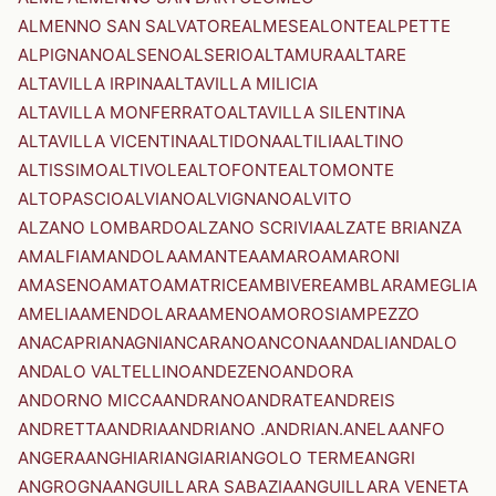
ALMENNO SAN SALVATORE
ALMESE
ALONTE
ALPETTE
ALPIGNANO
ALSENO
ALSERIO
ALTAMURA
ALTARE
ALTAVILLA IRPINA
ALTAVILLA MILICIA
ALTAVILLA MONFERRATO
ALTAVILLA SILENTINA
ALTAVILLA VICENTINA
ALTIDONA
ALTILIA
ALTINO
ALTISSIMO
ALTIVOLE
ALTOFONTE
ALTOMONTE
ALTOPASCIO
ALVIANO
ALVIGNANO
ALVITO
ALZANO LOMBARDO
ALZANO SCRIVIA
ALZATE BRIANZA
AMALFI
AMANDOLA
AMANTEA
AMARO
AMARONI
AMASENO
AMATO
AMATRICE
AMBIVERE
AMBLAR
AMEGLIA
AMELIA
AMENDOLARA
AMENO
AMOROSI
AMPEZZO
ANACAPRI
ANAGNI
ANCARANO
ANCONA
ANDALI
ANDALO
ANDALO VALTELLINO
ANDEZENO
ANDORA
ANDORNO MICCA
ANDRANO
ANDRATE
ANDREIS
ANDRETTA
ANDRIA
ANDRIANO .ANDRIAN.
ANELA
ANFO
ANGERA
ANGHIARI
ANGIARI
ANGOLO TERME
ANGRI
ANGROGNA
ANGUILLARA SABAZIA
ANGUILLARA VENETA