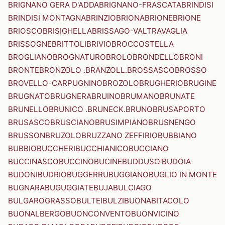
BRIGNANO GERA D'ADDA
BRIGNANO-FRASCATA
BRINDISI
BRINDISI MONTAGNA
BRINZIO
BRIONA
BRIONE
BRIONE
BRIOSCO
BRISIGHELLA
BRISSAGO-VALTRAVAGLIA
BRISSOGNE
BRITTOLI
BRIVIO
BROCCOSTELLA
BROGLIANO
BROGNATURO
BROLO
BRONDELLO
BRONI
BRONTE
BRONZOLO .BRANZOLL.
BROSSASCO
BROSSO
BROVELLO-CARPUGNINO
BROZOLO
BRUGHERIO
BRUGINE
BRUGNATO
BRUGNERA
BRUINO
BRUMANO
BRUNATE
BRUNELLO
BRUNICO .BRUNECK.
BRUNO
BRUSAPORTO
BRUSASCO
BRUSCIANO
BRUSIMPIANO
BRUSNENGO
BRUSSON
BRUZOLO
BRUZZANO ZEFFIRIO
BUBBIANO
BUBBIO
BUCCHERI
BUCCHIANICO
BUCCIANO
BUCCINASCO
BUCCINO
BUCINE
BUDDUSO'
BUDOIA
BUDONI
BUDRIO
BUGGERRU
BUGGIANO
BUGLIO IN MONTE
BUGNARA
BUGUGGIATE
BUJA
BULCIAGO
BULGAROGRASSO
BULTEI
BULZI
BUONABITACOLO
BUONALBERGO
BUONCONVENTO
BUONVICINO