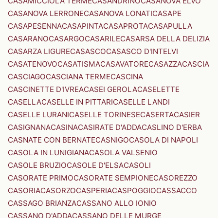
CASAMICCIOLA TERME
CASANDRINO
CASANOVA ELVO
CASANOVA LERRONE
CASANOVA LONATI
CASAPE
CASAPESENNA
CASAPINTA
CASAPROTA
CASAPULLA
CASARANO
CASARGO
CASARILE
CASARSA DELLA DELIZIA
CASARZA LIGURE
CASASCO
CASASCO D'INTELVI
CASATENOVO
CASATISMA
CASAVATORE
CASAZZA
CASCIA
CASCIAGO
CASCIANA TERME
CASCINA
CASCINETTE D'IVREA
CASEI GEROLA
CASELETTE
CASELLA
CASELLE IN PITTARI
CASELLE LANDI
CASELLE LURANI
CASELLE TORINESE
CASERTA
CASIER
CASIGNANA
CASINA
CASIRATE D'ADDA
CASLINO D'ERBA
CASNATE CON BERNATE
CASNIGO
CASOLA DI NAPOLI
CASOLA IN LUNIGIANA
CASOLA VALSENIO
CASOLE BRUZIO
CASOLE D'ELSA
CASOLI
CASORATE PRIMO
CASORATE SEMPIONE
CASOREZZO
CASORIA
CASORZO
CASPERIA
CASPOGGIO
CASSACCO
CASSAGO BRIANZA
CASSANO ALLO IONIO
CASSANO D'ADDA
CASSANO DELLE MURGE