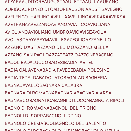
ATZARA
AUDITORE
AUGUSTA
AULETTA
AULLA
AURANO
AURIGO
AURONZO DI CADORE
AUSONIA
AUSTIS
AVEGNO
AVELENGO .HAFLING.
AVELLA
AVELLINO
AVERARA
AVERSA
AVETRANA
AVEZZANO
AVIANO
AVIATICO
AVIGLIANA
AVIGLIANO
AVIGLIANO UMBRO
AVIO
AVISE
AVOLA
AVOLASCA
AYAS
AYMAVILLES
AZEGLIO
AZZANELLO
AZZANO D'ASTI
AZZANO DECIMO
AZZANO MELLA
AZZANO SAN PAOLO
AZZATE
AZZIO
AZZONE
BACENO
BACOLI
BADALUCCO
BADESI
BADIA .ABTEI.
BADIA CALAVENA
BADIA PAVESE
BADIA POLESINE
BADIA TEDALDA
BADOLATO
BAGALADI
BAGHERIA
BAGNACAVALLO
BAGNARA CALABRA
BAGNARA DI ROMAGNA
BAGNARIA
BAGNARIA ARSA
BAGNASCO
BAGNATICA
BAGNI DI LUCCA
BAGNO A RIPOLI
BAGNO DI ROMAGNA
BAGNOLI DEL TRIGNO
BAGNOLI DI SOPRA
BAGNOLI IRPINO
BAGNOLO CREMASCO
BAGNOLO DEL SALENTO
BAGNOLO DI PO
BAGNOLO IN PIANO
BAGNOLO MELLA