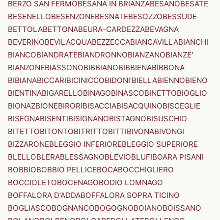
BERZO SAN FERMO
BESANA IN BRIANZA
BESANO
BESATE
BESENELLO
BESENZONE
BESNATE
BESOZZO
BESSUDE
BETTOLA
BETTONA
BEURA-CARDEZZA
BEVAGNA
BEVERINO
BEVILACQUA
BEZZECCA
BIANCAVILLA
BIANCHI
BIANCO
BIANDRATE
BIANDRONNO
BIANZANO
BIANZE'
BIANZONE
BIASSONO
BIBBIANO
BIBBIENA
BIBBONA
BIBIANA
BICCARI
BICINICCO
BIDONI'
BIELLA
BIENNO
BIENO
BIENTINA
BIGARELLO
BINAGO
BINASCO
BINETTO
BIOGLIO
BIONAZ
BIONE
BIRORI
BISACCIA
BISACQUINO
BISCEGLIE
BISEGNA
BISENTI
BISIGNANO
BISTAGNO
BISUSCHIO
BITETTO
BITONTO
BITRITTO
BITTI
BIVONA
BIVONGI
BIZZARONE
BLEGGIO INFERIORE
BLEGGIO SUPERIORE
BLELLO
BLERA
BLESSAGNO
BLEVIO
BLUFI
BOARA PISANI
BOBBIO
BOBBIO PELLICE
BOCA
BOCCHIGLIERO
BOCCIOLETO
BOCENAGO
BODIO LOMNAGO
BOFFALORA D'ADDA
BOFFALORA SOPRA TICINO
BOGLIASCO
BOGNANCO
BOGOGNO
BOIANO
BOISSANO