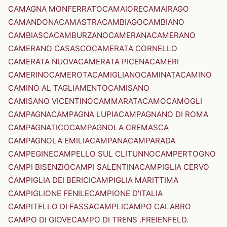
CAMAGNA MONFERRATO
CAMAIORE
CAMAIRAGO
CAMANDONA
CAMASTRA
CAMBIAGO
CAMBIANO
CAMBIASCA
CAMBURZANO
CAMERANA
CAMERANO
CAMERANO CASASCO
CAMERATA CORNELLO
CAMERATA NUOVA
CAMERATA PICENA
CAMERI
CAMERINO
CAMEROTA
CAMIGLIANO
CAMINATA
CAMINO
CAMINO AL TAGLIAMENTO
CAMISANO
CAMISANO VICENTINO
CAMMARATA
CAMO
CAMOGLI
CAMPAGNA
CAMPAGNA LUPIA
CAMPAGNANO DI ROMA
CAMPAGNATICO
CAMPAGNOLA CREMASCA
CAMPAGNOLA EMILIA
CAMPANA
CAMPARADA
CAMPEGINE
CAMPELLO SUL CLITUNNO
CAMPERTOGNO
CAMPI BISENZIO
CAMPI SALENTINA
CAMPIGLIA CERVO
CAMPIGLIA DEI BERICI
CAMPIGLIA MARITTIMA
CAMPIGLIONE FENILE
CAMPIONE D'ITALIA
CAMPITELLO DI FASSA
CAMPLI
CAMPO CALABRO
CAMPO DI GIOVE
CAMPO DI TRENS .FREIENFELD.