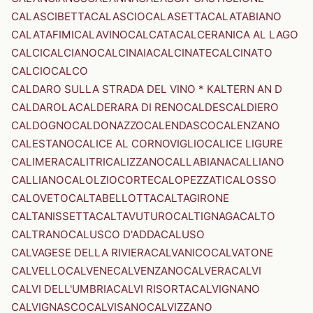
CALASCIBETTA
CALASCIO
CALASETTA
CALATABIANO
CALATAFIMI
CALAVINO
CALCATA
CALCERANICA AL LAGO
CALCI
CALCIANO
CALCINAIA
CALCINATE
CALCINATO
CALCIO
CALCO
CALDARO SULLA STRADA DEL VINO * KALTERN AN D
CALDAROLA
CALDERARA DI RENO
CALDES
CALDIERO
CALDOGNO
CALDONAZZO
CALENDASCO
CALENZANO
CALESTANO
CALICE AL CORNOVIGLIO
CALICE LIGURE
CALIMERA
CALITRI
CALIZZANO
CALLABIANA
CALLIANO
CALLIANO
CALOLZIOCORTE
CALOPEZZATI
CALOSSO
CALOVETO
CALTABELLOTTA
CALTAGIRONE
CALTANISSETTA
CALTAVUTURO
CALTIGNAGA
CALTO
CALTRANO
CALUSCO D'ADDA
CALUSO
CALVAGESE DELLA RIVIERA
CALVANICO
CALVATONE
CALVELLO
CALVENE
CALVENZANO
CALVERA
CALVI
CALVI DELL'UMBRIA
CALVI RISORTA
CALVIGNANO
CALVIGNASCO
CALVISANO
CALVIZZANO