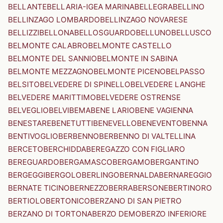
BELLANTE
BELLARIA-IGEA MARINA
BELLEGRA
BELLINO
BELLINZAGO LOMBARDO
BELLINZAGO NOVARESE
BELLIZZI
BELLONA
BELLOSGUARDO
BELLUNO
BELLUSCO
BELMONTE CALABRO
BELMONTE CASTELLO
BELMONTE DEL SANNIO
BELMONTE IN SABINA
BELMONTE MEZZAGNO
BELMONTE PICENO
BELPASSO
BELSITO
BELVEDERE DI SPINELLO
BELVEDERE LANGHE
BELVEDERE MARITTIMO
BELVEDERE OSTRENSE
BELVEGLIO
BELVI
BEMA
BENE LARIO
BENE VAGIENNA
BENESTARE
BENETUTTI
BENEVELLO
BENEVENTO
BENNA
BENTIVOGLIO
BERBENNO
BERBENNO DI VALTELLINA
BERCETO
BERCHIDDA
BEREGAZZO CON FIGLIARO
BEREGUARDO
BERGAMASCO
BERGAMO
BERGANTINO
BERGEGGI
BERGOLO
BERLINGO
BERNALDA
BERNAREGGIO
BERNATE TICINO
BERNEZZO
BERRA
BERSONE
BERTINORO
BERTIOLO
BERTONICO
BERZANO DI SAN PIETRO
BERZANO DI TORTONA
BERZO DEMO
BERZO INFERIORE