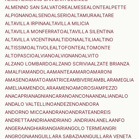
ALMENNO SAN SALVATORE
ALMESE
ALONTE
ALPETTE
ALPIGNANO
ALSENO
ALSERIO
ALTAMURA
ALTARE
ALTAVILLA IRPINA
ALTAVILLA MILICIA
ALTAVILLA MONFERRATO
ALTAVILLA SILENTINA
ALTAVILLA VICENTINA
ALTIDONA
ALTILIA
ALTINO
ALTISSIMO
ALTIVOLE
ALTOFONTE
ALTOMONTE
ALTOPASCIO
ALVIANO
ALVIGNANO
ALVITO
ALZANO LOMBARDO
ALZANO SCRIVIA
ALZATE BRIANZA
AMALFI
AMANDOLA
AMANTEA
AMARO
AMARONI
AMASENO
AMATO
AMATRICE
AMBIVERE
AMBLAR
AMEGLIA
AMELIA
AMENDOLARA
AMENO
AMOROSI
AMPEZZO
ANACAPRI
ANAGNI
ANCARANO
ANCONA
ANDALI
ANDALO
ANDALO VALTELLINO
ANDEZENO
ANDORA
ANDORNO MICCA
ANDRANO
ANDRATE
ANDREIS
ANDRETTA
ANDRIA
ANDRIANO .ANDRIAN.
ANELA
ANFO
ANGERA
ANGHIARI
ANGIARI
ANGOLO TERME
ANGRI
ANGROGNA
ANGUILLARA SABAZIA
ANGUILLARA VENETA