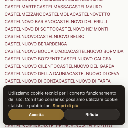
CASTELMARTE
CASTELMASSA
CASTELMAURO
CASTELMEZZANO
CASTELMOLA
CASTELNOVETTO
CASTELNOVO BARIANO
CASTELNOVO DEL FRIULI
CASTELNOVO DI SOTTO
CASTELNOVO NE' MONTI
CASTELNUOVO
CASTELNUOVO BELBO
CASTELNUOVO BERARDENGA
CASTELNUOVO BOCCA D'ADDA
CASTELNUOVO BORMIDA
CASTELNUOVO BOZZENTE
CASTELNUOVO CALCEA
CASTELNUOVO CILENTO
CASTELNUOVO DEL GARDA
CASTELNUOVO DELLA DAUNIA
CASTELNUOVO DI CEVA
CASTELNUOVO DI CONZA
CASTELNUOVO DI FARFA
CASTELNUOVO DI GARFAGNANA
Utilizziamo cookie tecnici per il corretto funzionamento
CASTELNUOVO DI PORTO
CASTELNUOVO DON BOSCO
del sito. Con il tuo consenso possiamo utilizzare cookie
CASTELNUOVO MAGRA
CASTELNUOVO NIGRA
statistici e pubblicitari.
Scopri di più
.
CASTELNUOVO PARANO
CASTELNUOVO RANGONE
Accetta
Rifiuta
CASTELNUOVO SCRIVIA
CASTELNUOVO VAL DI CECINA
CASTELPAGANO
CASTELPETROSO
CASTELPIZZUTO