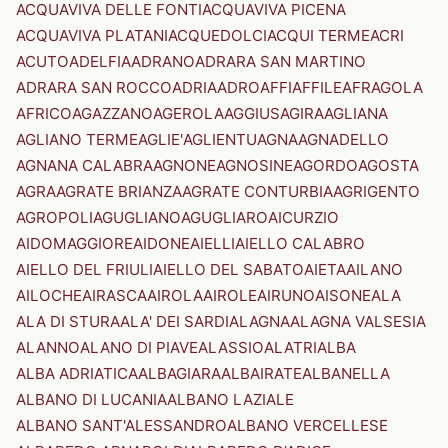
ACQUAVIVA DELLE FONTI
ACQUAVIVA PICENA
ACQUAVIVA PLATANI
ACQUEDOLCI
ACQUI TERME
ACRI
ACUTO
ADELFIA
ADRANO
ADRARA SAN MARTINO
ADRARA SAN ROCCO
ADRIA
ADRO
AFFI
AFFILE
AFRAGOLA
AFRICO
AGAZZANO
AGEROLA
AGGIUS
AGIRA
AGLIANA
AGLIANO TERME
AGLIE'
AGLIENTU
AGNA
AGNADELLO
AGNANA CALABRA
AGNONE
AGNOSINE
AGORDO
AGOSTA
AGRA
AGRATE BRIANZA
AGRATE CONTURBIA
AGRIGENTO
AGROPOLI
AGUGLIANO
AGUGLIARO
AICURZIO
AIDOMAGGIORE
AIDONE
AIELLI
AIELLO CALABRO
AIELLO DEL FRIULI
AIELLO DEL SABATO
AIETA
AILANO
AILOCHE
AIRASCA
AIROLA
AIROLE
AIRUNO
AISONE
ALA
ALA DI STURA
ALA' DEI SARDI
ALAGNA
ALAGNA VALSESIA
ALANNO
ALANO DI PIAVE
ALASSIO
ALATRI
ALBA
ALBA ADRIATICA
ALBAGIARA
ALBAIRATE
ALBANELLA
ALBANO DI LUCANIA
ALBANO LAZIALE
ALBANO SANT'ALESSANDRO
ALBANO VERCELLESE