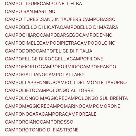
CAMPO LIGURE
CAMPO NELL'ELBA
CAMPO SAN MARTINO
CAMPO TURES .SAND IN TAUFERS.
CAMPOBASSO
CAMPOBELLO DI LICATA
CAMPOBELLO DI MAZARA
CAMPOCHIARO
CAMPODARSEGO
CAMPODENNO
CAMPODIMELE
CAMPODIPIETRA
CAMPODOLCINO
CAMPODORO
CAMPOFELICE DI FITALIA
CAMPOFELICE DI ROCCELLA
CAMPOFILONE
CAMPOFIORITO
CAMPOFORMIDO
CAMPOFRANCO
CAMPOGALLIANO
CAMPOLATTARO
CAMPOLI APPENNINO
CAMPOLI DEL MONTE TABURNO
CAMPOLIETO
CAMPOLONGO AL TORRE
CAMPOLONGO MAGGIORE
CAMPOLONGO SUL BRENTA
CAMPOMAGGIORE
CAMPOMARINO
CAMPOMORONE
CAMPONOGARA
CAMPORA
CAMPOREALE
CAMPORGIANO
CAMPOROSSO
CAMPOROTONDO DI FIASTRONE