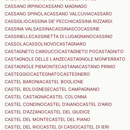
CASSANO IRPINO
CASSANO MAGNAGO
CASSANO SPINOLA
CASSANO VALCUVIA
CASSARO
CASSIGLIO
CASSINA DE' PECCHI
CASSINA RIZZARDI
CASSINA VALSASSINA
CASSINASCO
CASSINE
CASSINELLE
CASSINETTA DI LUGAGNANO
CASSINO
CASSOLA
CASSOLNOVO
CASTAGNARO
CASTAGNETO CARDUCCI
CASTAGNETO PO
CASTAGNITO
CASTAGNOLE DELLE LANZE
CASTAGNOLE MONFERRATO
CASTAGNOLE PIEMONTE
CASTANA
CASTANO PRIMO
CASTEGGIO
CASTEGNATO
CASTEGNERO
CASTEL BARONIA
CASTEL BOGLIONE
CASTEL BOLOGNESE
CASTEL CAMPAGNANO
CASTEL CASTAGNA
CASTEL COLONNA
CASTEL CONDINO
CASTEL D'AIANO
CASTEL D'ARIO
CASTEL D'AZZANO
CASTEL DEL GIUDICE
CASTEL DEL MONTE
CASTEL DEL PIANO
CASTEL DEL RIO
CASTEL DI CASIO
CASTEL DI IERI