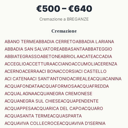
€500 – €640
Cremazione a BREGANZE
Cremazione
ABANO TERME
ABBADIA CERRETO
ABBADIA LARIANA
ABBADIA SAN SALVATORE
ABBASANTA
ABBATEGGIO
ABBIATEGRASSO
ABETONE
ABRIOLA
ACATE
ACCADIA
ACCEGLIO
ACCETTURA
ACCIANO
ACCUMOLI
ACERENZA
ACERNO
ACERRA
ACI BONACCORSI
ACI CASTELLO
ACI CATENA
ACI SANT'ANTONIO
ACIREALE
ACQUACANINA
ACQUAFONDATA
ACQUAFORMOSA
ACQUAFREDDA
ACQUALAGNA
ACQUANEGRA CREMONESE
ACQUANEGRA SUL CHIESE
ACQUAPENDENTE
ACQUAPPESA
ACQUARICA DEL CAPO
ACQUARO
ACQUASANTA TERME
ACQUASPARTA
ACQUAVIVA COLLECROCE
ACQUAVIVA D'ISERNIA