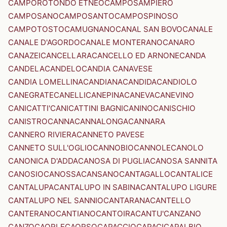
CAMPOROTONDO ETNEO
CAMPOSAMPIERO
CAMPOSANO
CAMPOSANTO
CAMPOSPINOSO
CAMPOTOSTO
CAMUGNANO
CANAL SAN BOVO
CANALE
CANALE D'AGORDO
CANALE MONTERANO
CANARO
CANAZEI
CANCELLARA
CANCELLO ED ARNONE
CANDA
CANDELA
CANDELO
CANDIA CANAVESE
CANDIA LOMELLINA
CANDIANA
CANDIDA
CANDIOLO
CANEGRATE
CANELLI
CANEPINA
CANEVA
CANEVINO
CANICATTI'
CANICATTINI BAGNI
CANINO
CANISCHIO
CANISTRO
CANNA
CANNALONGA
CANNARA
CANNERO RIVIERA
CANNETO PAVESE
CANNETO SULL'OGLIO
CANNOBIO
CANNOLE
CANOLO
CANONICA D'ADDA
CANOSA DI PUGLIA
CANOSA SANNITA
CANOSIO
CANOSSA
CANSANO
CANTAGALLO
CANTALICE
CANTALUPA
CANTALUPO IN SABINA
CANTALUPO LIGURE
CANTALUPO NEL SANNIO
CANTARANA
CANTELLO
CANTERANO
CANTIANO
CANTOIRA
CANTU'
CANZANO
CANZO
CAORLE
CAORSO
CAPACCIO
CAPACI
CAPALBIO