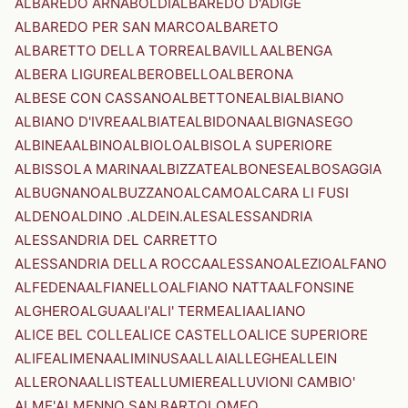
ALBAREDO ARNABOLDI
ALBAREDO D'ADIGE
ALBAREDO PER SAN MARCO
ALBARETO
ALBARETTO DELLA TORRE
ALBAVILLA
ALBENGA
ALBERA LIGURE
ALBEROBELLO
ALBERONA
ALBESE CON CASSANO
ALBETTONE
ALBI
ALBIANO
ALBIANO D'IVREA
ALBIATE
ALBIDONA
ALBIGNASEGO
ALBINEA
ALBINO
ALBIOLO
ALBISOLA SUPERIORE
ALBISSOLA MARINA
ALBIZZATE
ALBONESE
ALBOSAGGIA
ALBUGNANO
ALBUZZANO
ALCAMO
ALCARA LI FUSI
ALDENO
ALDINO .ALDEIN.
ALES
ALESSANDRIA
ALESSANDRIA DEL CARRETTO
ALESSANDRIA DELLA ROCCA
ALESSANO
ALEZIO
ALFANO
ALFEDENA
ALFIANELLO
ALFIANO NATTA
ALFONSINE
ALGHERO
ALGUA
ALI'
ALI' TERME
ALIA
ALIANO
ALICE BEL COLLE
ALICE CASTELLO
ALICE SUPERIORE
ALIFE
ALIMENA
ALIMINUSA
ALLAI
ALLEGHE
ALLEIN
ALLERONA
ALLISTE
ALLUMIERE
ALLUVIONI CAMBIO'
ALME'
ALMENNO SAN BARTOLOMEO