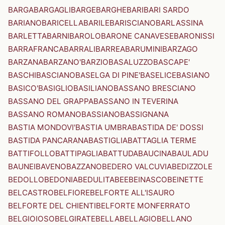
BARGA
BARGAGLI
BARGE
BARGHE
BARI
BARI SARDO
BARIANO
BARICELLA
BARILE
BARISCIANO
BARLASSINA
BARLETTA
BARNI
BAROLO
BARONE CANAVESE
BARONISSI
BARRAFRANCA
BARRALI
BARREA
BARUMINI
BARZAGO
BARZANA
BARZANO'
BARZIO
BASALUZZO
BASCAPE'
BASCHI
BASCIANO
BASELGA DI PINE'
BASELICE
BASIANO
BASICO'
BASIGLIO
BASILIANO
BASSANO BRESCIANO
BASSANO DEL GRAPPA
BASSANO IN TEVERINA
BASSANO ROMANO
BASSIANO
BASSIGNANA
BASTIA MONDOVI'
BASTIA UMBRA
BASTIDA DE' DOSSI
BASTIDA PANCARANA
BASTIGLIA
BATTAGLIA TERME
BATTIFOLLO
BATTIPAGLIA
BATTUDA
BAUCINA
BAULADU
BAUNEI
BAVENO
BAZZANO
BEDERO VALCUVIA
BEDIZZOLE
BEDOLLO
BEDONIA
BEDULITA
BEE
BEINASCO
BEINETTE
BELCASTRO
BELFIORE
BELFORTE ALL'ISAURO
BELFORTE DEL CHIENTI
BELFORTE MONFERRATO
BELGIOIOSO
BELGIRATE
BELLA
BELLAGIO
BELLANO