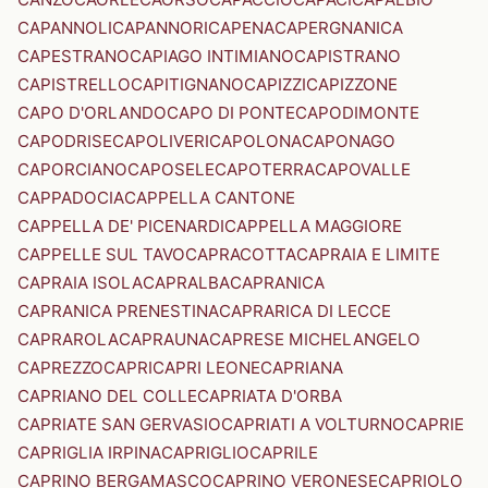
CAPANNOLI
CAPANNORI
CAPENA
CAPERGNANICA
CAPESTRANO
CAPIAGO INTIMIANO
CAPISTRANO
CAPISTRELLO
CAPITIGNANO
CAPIZZI
CAPIZZONE
CAPO D'ORLANDO
CAPO DI PONTE
CAPODIMONTE
CAPODRISE
CAPOLIVERI
CAPOLONA
CAPONAGO
CAPORCIANO
CAPOSELE
CAPOTERRA
CAPOVALLE
CAPPADOCIA
CAPPELLA CANTONE
CAPPELLA DE' PICENARDI
CAPPELLA MAGGIORE
CAPPELLE SUL TAVO
CAPRACOTTA
CAPRAIA E LIMITE
CAPRAIA ISOLA
CAPRALBA
CAPRANICA
CAPRANICA PRENESTINA
CAPRARICA DI LECCE
CAPRAROLA
CAPRAUNA
CAPRESE MICHELANGELO
CAPREZZO
CAPRI
CAPRI LEONE
CAPRIANA
CAPRIANO DEL COLLE
CAPRIATA D'ORBA
CAPRIATE SAN GERVASIO
CAPRIATI A VOLTURNO
CAPRIE
CAPRIGLIA IRPINA
CAPRIGLIO
CAPRILE
CAPRINO BERGAMASCO
CAPRINO VERONESE
CAPRIOLO