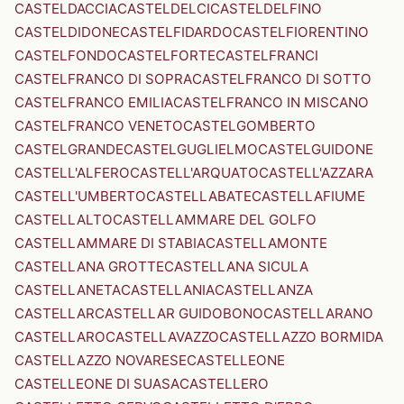
CASTELDACCIA
CASTELDELCI
CASTELDELFINO
CASTELDIDONE
CASTELFIDARDO
CASTELFIORENTINO
CASTELFONDO
CASTELFORTE
CASTELFRANCI
CASTELFRANCO DI SOPRA
CASTELFRANCO DI SOTTO
CASTELFRANCO EMILIA
CASTELFRANCO IN MISCANO
CASTELFRANCO VENETO
CASTELGOMBERTO
CASTELGRANDE
CASTELGUGLIELMO
CASTELGUIDONE
CASTELL'ALFERO
CASTELL'ARQUATO
CASTELL'AZZARA
CASTELL'UMBERTO
CASTELLABATE
CASTELLAFIUME
CASTELLALTO
CASTELLAMMARE DEL GOLFO
CASTELLAMMARE DI STABIA
CASTELLAMONTE
CASTELLANA GROTTE
CASTELLANA SICULA
CASTELLANETA
CASTELLANIA
CASTELLANZA
CASTELLAR
CASTELLAR GUIDOBONO
CASTELLARANO
CASTELLARO
CASTELLAVAZZO
CASTELLAZZO BORMIDA
CASTELLAZZO NOVARESE
CASTELLEONE
CASTELLEONE DI SUASA
CASTELLERO