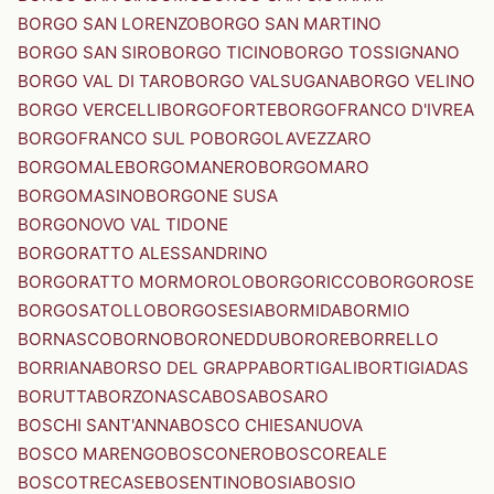
BORGO SAN LORENZO
BORGO SAN MARTINO
BORGO SAN SIRO
BORGO TICINO
BORGO TOSSIGNANO
BORGO VAL DI TARO
BORGO VALSUGANA
BORGO VELINO
BORGO VERCELLI
BORGOFORTE
BORGOFRANCO D'IVREA
BORGOFRANCO SUL PO
BORGOLAVEZZARO
BORGOMALE
BORGOMANERO
BORGOMARO
BORGOMASINO
BORGONE SUSA
BORGONOVO VAL TIDONE
BORGORATTO ALESSANDRINO
BORGORATTO MORMOROLO
BORGORICCO
BORGOROSE
BORGOSATOLLO
BORGOSESIA
BORMIDA
BORMIO
BORNASCO
BORNO
BORONEDDU
BORORE
BORRELLO
BORRIANA
BORSO DEL GRAPPA
BORTIGALI
BORTIGIADAS
BORUTTA
BORZONASCA
BOSA
BOSARO
BOSCHI SANT'ANNA
BOSCO CHIESANUOVA
BOSCO MARENGO
BOSCONERO
BOSCOREALE
BOSCOTRECASE
BOSENTINO
BOSIA
BOSIO