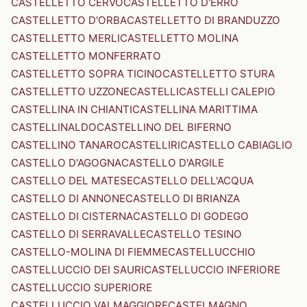
CASTELLETTO CERVO
CASTELLETTO D'ERRO
CASTELLETTO D'ORBA
CASTELLETTO DI BRANDUZZO
CASTELLETTO MERLI
CASTELLETTO MOLINA
CASTELLETTO MONFERRATO
CASTELLETTO SOPRA TICINO
CASTELLETTO STURA
CASTELLETTO UZZONE
CASTELLI
CASTELLI CALEPIO
CASTELLINA IN CHIANTI
CASTELLINA MARITTIMA
CASTELLINALDO
CASTELLINO DEL BIFERNO
CASTELLINO TANARO
CASTELLIRI
CASTELLO CABIAGLIO
CASTELLO D'AGOGNA
CASTELLO D'ARGILE
CASTELLO DEL MATESE
CASTELLO DELL'ACQUA
CASTELLO DI ANNONE
CASTELLO DI BRIANZA
CASTELLO DI CISTERNA
CASTELLO DI GODEGO
CASTELLO DI SERRAVALLE
CASTELLO TESINO
CASTELLO-MOLINA DI FIEMME
CASTELLUCCHIO
CASTELLUCCIO DEI SAURI
CASTELLUCCIO INFERIORE
CASTELLUCCIO SUPERIORE
CASTELLUCCIO VALMAGGIORE
CASTELMAGNO