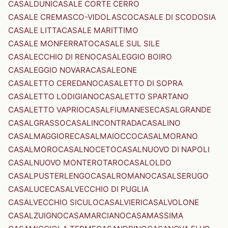
CASALDUNI
CASALE CORTE CERRO
CASALE CREMASCO-VIDOLASCO
CASALE DI SCODOSIA
CASALE LITTA
CASALE MARITTIMO
CASALE MONFERRATO
CASALE SUL SILE
CASALECCHIO DI RENO
CASALEGGIO BOIRO
CASALEGGIO NOVARA
CASALEONE
CASALETTO CEREDANO
CASALETTO DI SOPRA
CASALETTO LODIGIANO
CASALETTO SPARTANO
CASALETTO VAPRIO
CASALFIUMANESE
CASALGRANDE
CASALGRASSO
CASALINCONTRADA
CASALINO
CASALMAGGIORE
CASALMAIOCCO
CASALMORANO
CASALMORO
CASALNOCETO
CASALNUOVO DI NAPOLI
CASALNUOVO MONTEROTARO
CASALOLDO
CASALPUSTERLENGO
CASALROMANO
CASALSERUGO
CASALUCE
CASALVECCHIO DI PUGLIA
CASALVECCHIO SICULO
CASALVIERI
CASALVOLONE
CASALZUIGNO
CASAMARCIANO
CASAMASSIMA