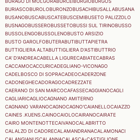
BURAGO DI MOLGORA
BURCEI
BURGIO
BURGOS
BURIASCO
BUROLO
BURONZO
BUSACHI
BUSALLA
BUSANA
BUSANO
BUSCA
BUSCATE
BUSCEMI
BUSETO PALIZZOLO
BUSNAGO
BUSSERO
BUSSETO
BUSSI SUL TIRINO
BUSSO
BUSSOLENGO
BUSSOLENO
BUSTO ARSIZIO
BUSTO GAROLFO
BUTERA
BUTI
BUTTAPIETRA
BUTTIGLIERA ALTA
BUTTIGLIERA D'ASTI
BUTTRIO
CA' D'ANDREA
CABELLA LIGURE
CABIATE
CABRAS
CACCAMO
CACCURI
CADEGLIANO-VICONAGO
CADELBOSCO DI SOPRA
CADEO
CADERZONE
CADONEGHE
CADORAGO
CADREZZATE
CAERANO DI SAN MARCO
CAFASSE
CAGGIANO
CAGLI
CAGLIARI
CAGLIO
CAGNANO AMITERNO
CAGNANO VARANO
CAGNO
CAGNO'
CAIANELLO
CAIAZZO
CAINES .KUENS.
CAINO
CAIOLO
CAIRANO
CAIRATE
CAIRO MONTENOTTE
CAIVANO
CALABRITTO
CALALZO DI CADORE
CALAMANDRANA
CALAMONACI
CALANGIANUS
CALANNA
CALASCA-CASTIGLIONE