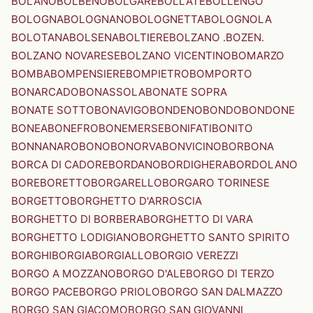
BOLANO
BOLBENO
BOLGARE
BOLLATE
BOLLENGO
BOLOGNA
BOLOGNANO
BOLOGNETTA
BOLOGNOLA
BOLOTANA
BOLSENA
BOLTIERE
BOLZANO .BOZEN.
BOLZANO NOVARESE
BOLZANO VICENTINO
BOMARZO
BOMBA
BOMPENSIERE
BOMPIETRO
BOMPORTO
BONARCADO
BONASSOLA
BONATE SOPRA
BONATE SOTTO
BONAVIGO
BONDENO
BONDO
BONDONE
BONEA
BONEFRO
BONEMERSE
BONIFATI
BONITO
BONNANARO
BONO
BONORVA
BONVICINO
BORBONA
BORCA DI CADORE
BORDANO
BORDIGHERA
BORDOLANO
BORE
BORETTO
BORGARELLO
BORGARO TORINESE
BORGETTO
BORGHETTO D'ARROSCIA
BORGHETTO DI BORBERA
BORGHETTO DI VARA
BORGHETTO LODIGIANO
BORGHETTO SANTO SPIRITO
BORGHI
BORGIA
BORGIALLO
BORGIO VEREZZI
BORGO A MOZZANO
BORGO D'ALE
BORGO DI TERZO
BORGO PACE
BORGO PRIOLO
BORGO SAN DALMAZZO
BORGO SAN GIACOMO
BORGO SAN GIOVANNI