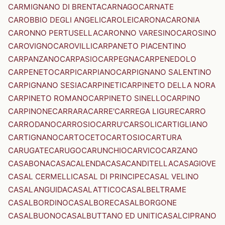
CARMIGNANO DI BRENTA
CARNAGO
CARNATE
CAROBBIO DEGLI ANGELI
CAROLEI
CARONA
CARONIA
CARONNO PERTUSELLA
CARONNO VARESINO
CAROSINO
CAROVIGNO
CAROVILLI
CARPANETO PIACENTINO
CARPANZANO
CARPASIO
CARPEGNA
CARPENEDOLO
CARPENETO
CARPI
CARPIANO
CARPIGNANO SALENTINO
CARPIGNANO SESIA
CARPINETI
CARPINETO DELLA NORA
CARPINETO ROMANO
CARPINETO SINELLO
CARPINO
CARPINONE
CARRARA
CARRE'
CARREGA LIGURE
CARRO
CARRODANO
CARROSIO
CARRU'
CARSOLI
CARTIGLIANO
CARTIGNANO
CARTOCETO
CARTOSIO
CARTURA
CARUGATE
CARUGO
CARUNCHIO
CARVICO
CARZANO
CASABONA
CASACALENDA
CASACANDITELLA
CASAGIOVE
CASAL CERMELLI
CASAL DI PRINCIPE
CASAL VELINO
CASALANGUIDA
CASALATTICO
CASALBELTRAME
CASALBORDINO
CASALBORE
CASALBORGONE
CASALBUONO
CASALBUTTANO ED UNITI
CASALCIPRANO