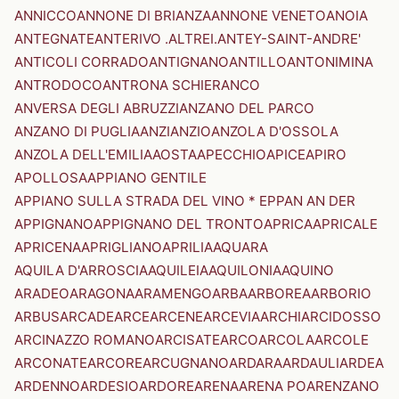
ANNICCO
ANNONE DI BRIANZA
ANNONE VENETO
ANOIA
ANTEGNATE
ANTERIVO .ALTREI.
ANTEY-SAINT-ANDRE'
ANTICOLI CORRADO
ANTIGNANO
ANTILLO
ANTONIMINA
ANTRODOCO
ANTRONA SCHIERANCO
ANVERSA DEGLI ABRUZZI
ANZANO DEL PARCO
ANZANO DI PUGLIA
ANZI
ANZIO
ANZOLA D'OSSOLA
ANZOLA DELL'EMILIA
AOSTA
APECCHIO
APICE
APIRO
APOLLOSA
APPIANO GENTILE
APPIANO SULLA STRADA DEL VINO * EPPAN AN DER
APPIGNANO
APPIGNANO DEL TRONTO
APRICA
APRICALE
APRICENA
APRIGLIANO
APRILIA
AQUARA
AQUILA D'ARROSCIA
AQUILEIA
AQUILONIA
AQUINO
ARADEO
ARAGONA
ARAMENGO
ARBA
ARBOREA
ARBORIO
ARBUS
ARCADE
ARCE
ARCENE
ARCEVIA
ARCHI
ARCIDOSSO
ARCINAZZO ROMANO
ARCISATE
ARCO
ARCOLA
ARCOLE
ARCONATE
ARCORE
ARCUGNANO
ARDARA
ARDAULI
ARDEA
ARDENNO
ARDESIO
ARDORE
ARENA
ARENA PO
ARENZANO