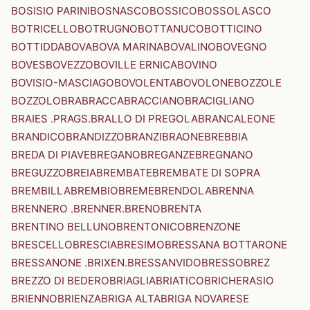
BOSISIO PARINI
BOSNASCO
BOSSICO
BOSSOLASCO
BOTRICELLO
BOTRUGNO
BOTTANUCO
BOTTICINO
BOTTIDDA
BOVA
BOVA MARINA
BOVALINO
BOVEGNO
BOVES
BOVEZZO
BOVILLE ERNICA
BOVINO
BOVISIO-MASCIAGO
BOVOLENTA
BOVOLONE
BOZZOLE
BOZZOLO
BRA
BRACCA
BRACCIANO
BRACIGLIANO
BRAIES .PRAGS.
BRALLO DI PREGOLA
BRANCALEONE
BRANDICO
BRANDIZZO
BRANZI
BRAONE
BREBBIA
BREDA DI PIAVE
BREGANO
BREGANZE
BREGNANO
BREGUZZO
BREIA
BREMBATE
BREMBATE DI SOPRA
BREMBILLA
BREMBIO
BREME
BRENDOLA
BRENNA
BRENNERO .BRENNER.
BRENO
BRENTA
BRENTINO BELLUNO
BRENTONICO
BRENZONE
BRESCELLO
BRESCIA
BRESIMO
BRESSANA BOTTARONE
BRESSANONE .BRIXEN.
BRESSANVIDO
BRESSO
BREZ
BREZZO DI BEDERO
BRIAGLIA
BRIATICO
BRICHERASIO
BRIENNO
BRIENZA
BRIGA ALTA
BRIGA NOVARESE