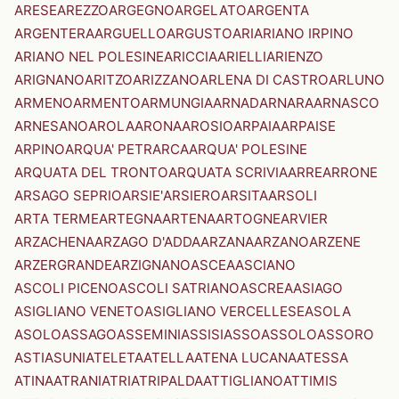
ARESE
AREZZO
ARGEGNO
ARGELATO
ARGENTA
ARGENTERA
ARGUELLO
ARGUSTO
ARI
ARIANO IRPINO
ARIANO NEL POLESINE
ARICCIA
ARIELLI
ARIENZO
ARIGNANO
ARITZO
ARIZZANO
ARLENA DI CASTRO
ARLUNO
ARMENO
ARMENTO
ARMUNGIA
ARNAD
ARNARA
ARNASCO
ARNESANO
AROLA
ARONA
AROSIO
ARPAIA
ARPAISE
ARPINO
ARQUA' PETRARCA
ARQUA' POLESINE
ARQUATA DEL TRONTO
ARQUATA SCRIVIA
ARRE
ARRONE
ARSAGO SEPRIO
ARSIE'
ARSIERO
ARSITA
ARSOLI
ARTA TERME
ARTEGNA
ARTENA
ARTOGNE
ARVIER
ARZACHENA
ARZAGO D'ADDA
ARZANA
ARZANO
ARZENE
ARZERGRANDE
ARZIGNANO
ASCEA
ASCIANO
ASCOLI PICENO
ASCOLI SATRIANO
ASCREA
ASIAGO
ASIGLIANO VENETO
ASIGLIANO VERCELLESE
ASOLA
ASOLO
ASSAGO
ASSEMINI
ASSISI
ASSO
ASSOLO
ASSORO
ASTI
ASUNI
ATELETA
ATELLA
ATENA LUCANA
ATESSA
ATINA
ATRANI
ATRI
ATRIPALDA
ATTIGLIANO
ATTIMIS