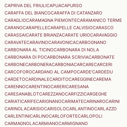
CAPRIVA DEL FRIULI
CAPUA
CAPURSO
CARAFFA DEL BIANCO
CARAFFA DI CATANZARO
CARAGLIO
CARAMAGNA PIEMONTE
CARAMANICO TERME
CARANO
CARAPELLE
CARAPELLE CALVISIO
CARASCO
CARASSAI
CARATE BRIANZA
CARATE URIO
CARAVAGGIO
CARAVATE
CARAVINO
CARAVONICA
CARBOGNANO
CARBONARA AL TICINO
CARBONARA DI NOLA
CARBONARA DI PO
CARBONARA SCRIVIA
CARBONATE
CARBONE
CARBONERA
CARBONIA
CARCARE
CARCERI
CARCOFORO
CARDANO AL CAMPO
CARDE'
CARDEDU
CARDETO
CARDINALE
CARDITO
CAREGGINE
CAREMA
CARENNO
CARENTINO
CARERI
CARESANA
CARESANABLOT
CAREZZANO
CARFIZZI
CARGEGHE
CARIATI
CARIFE
CARIGNANO
CARIMATE
CARINARO
CARINI
CARINOLA
CARISIO
CARISOLO
CARLANTINO
CARLAZZO
CARLENTINI
CARLINO
CARLOFORTE
CARLOPOLI
CARMAGNOLA
CARMIANO
CARMIGNANO