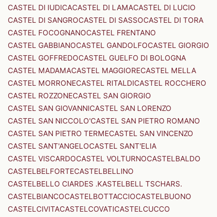
CASTEL DI IUDICA
CASTEL DI LAMA
CASTEL DI LUCIO
CASTEL DI SANGRO
CASTEL DI SASSO
CASTEL DI TORA
CASTEL FOCOGNANO
CASTEL FRENTANO
CASTEL GABBIANO
CASTEL GANDOLFO
CASTEL GIORGIO
CASTEL GOFFREDO
CASTEL GUELFO DI BOLOGNA
CASTEL MADAMA
CASTEL MAGGIORE
CASTEL MELLA
CASTEL MORRONE
CASTEL RITALDI
CASTEL ROCCHERO
CASTEL ROZZONE
CASTEL SAN GIORGIO
CASTEL SAN GIOVANNI
CASTEL SAN LORENZO
CASTEL SAN NICCOLO'
CASTEL SAN PIETRO ROMANO
CASTEL SAN PIETRO TERME
CASTEL SAN VINCENZO
CASTEL SANT'ANGELO
CASTEL SANT'ELIA
CASTEL VISCARDO
CASTEL VOLTURNO
CASTELBALDO
CASTELBELFORTE
CASTELBELLINO
CASTELBELLO CIARDES .KASTELBELL TSCHARS.
CASTELBIANCO
CASTELBOTTACCIO
CASTELBUONO
CASTELCIVITA
CASTELCOVATI
CASTELCUCCO