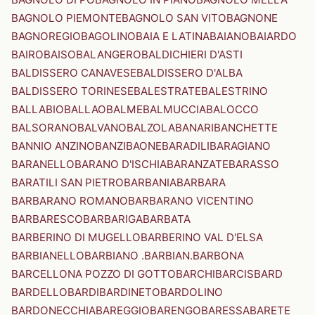
BAGNOLO PIEMONTE
BAGNOLO SAN VITO
BAGNONE
BAGNOREGIO
BAGOLINO
BAIA E LATINA
BAIANO
BAIARDO
BAIRO
BAISO
BALANGERO
BALDICHIERI D'ASTI
BALDISSERO CANAVESE
BALDISSERO D'ALBA
BALDISSERO TORINESE
BALESTRATE
BALESTRINO
BALLABIO
BALLAO
BALME
BALMUCCIA
BALOCCO
BALSORANO
BALVANO
BALZOLA
BANARI
BANCHETTE
BANNIO ANZINO
BANZI
BAONE
BARADILI
BARAGIANO
BARANELLO
BARANO D'ISCHIA
BARANZATE
BARASSO
BARATILI SAN PIETRO
BARBANIA
BARBARA
BARBARANO ROMANO
BARBARANO VICENTINO
BARBARESCO
BARBARIGA
BARBATA
BARBERINO DI MUGELLO
BARBERINO VAL D'ELSA
BARBIANELLO
BARBIANO .BARBIAN.
BARBONA
BARCELLONA POZZO DI GOTTO
BARCHI
BARCIS
BARD
BARDELLO
BARDI
BARDINETO
BARDOLINO
BARDONECCHIA
BAREGGIO
BARENGO
BARESSA
BARETE