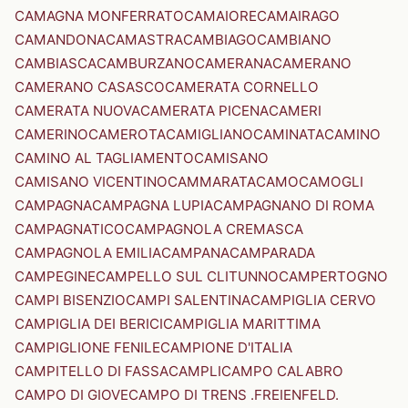
CAMAGNA MONFERRATO
CAMAIORE
CAMAIRAGO
CAMANDONA
CAMASTRA
CAMBIAGO
CAMBIANO
CAMBIASCA
CAMBURZANO
CAMERANA
CAMERANO
CAMERANO CASASCO
CAMERATA CORNELLO
CAMERATA NUOVA
CAMERATA PICENA
CAMERI
CAMERINO
CAMEROTA
CAMIGLIANO
CAMINATA
CAMINO
CAMINO AL TAGLIAMENTO
CAMISANO
CAMISANO VICENTINO
CAMMARATA
CAMO
CAMOGLI
CAMPAGNA
CAMPAGNA LUPIA
CAMPAGNANO DI ROMA
CAMPAGNATICO
CAMPAGNOLA CREMASCA
CAMPAGNOLA EMILIA
CAMPANA
CAMPARADA
CAMPEGINE
CAMPELLO SUL CLITUNNO
CAMPERTOGNO
CAMPI BISENZIO
CAMPI SALENTINA
CAMPIGLIA CERVO
CAMPIGLIA DEI BERICI
CAMPIGLIA MARITTIMA
CAMPIGLIONE FENILE
CAMPIONE D'ITALIA
CAMPITELLO DI FASSA
CAMPLI
CAMPO CALABRO
CAMPO DI GIOVE
CAMPO DI TRENS .FREIENFELD.