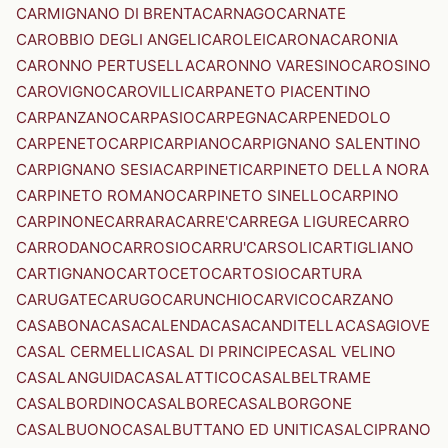
CARMIGNANO DI BRENTA
CARNAGO
CARNATE
CAROBBIO DEGLI ANGELI
CAROLEI
CARONA
CARONIA
CARONNO PERTUSELLA
CARONNO VARESINO
CAROSINO
CAROVIGNO
CAROVILLI
CARPANETO PIACENTINO
CARPANZANO
CARPASIO
CARPEGNA
CARPENEDOLO
CARPENETO
CARPI
CARPIANO
CARPIGNANO SALENTINO
CARPIGNANO SESIA
CARPINETI
CARPINETO DELLA NORA
CARPINETO ROMANO
CARPINETO SINELLO
CARPINO
CARPINONE
CARRARA
CARRE'
CARREGA LIGURE
CARRO
CARRODANO
CARROSIO
CARRU'
CARSOLI
CARTIGLIANO
CARTIGNANO
CARTOCETO
CARTOSIO
CARTURA
CARUGATE
CARUGO
CARUNCHIO
CARVICO
CARZANO
CASABONA
CASACALENDA
CASACANDITELLA
CASAGIOVE
CASAL CERMELLI
CASAL DI PRINCIPE
CASAL VELINO
CASALANGUIDA
CASALATTICO
CASALBELTRAME
CASALBORDINO
CASALBORE
CASALBORGONE
CASALBUONO
CASALBUTTANO ED UNITI
CASALCIPRANO