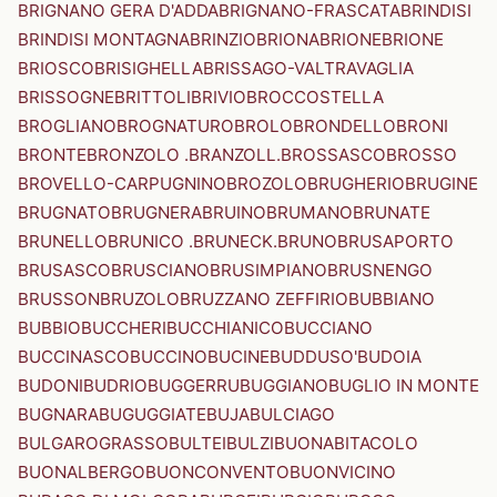
BRIGNANO GERA D'ADDA
BRIGNANO-FRASCATA
BRINDISI
BRINDISI MONTAGNA
BRINZIO
BRIONA
BRIONE
BRIONE
BRIOSCO
BRISIGHELLA
BRISSAGO-VALTRAVAGLIA
BRISSOGNE
BRITTOLI
BRIVIO
BROCCOSTELLA
BROGLIANO
BROGNATURO
BROLO
BRONDELLO
BRONI
BRONTE
BRONZOLO .BRANZOLL.
BROSSASCO
BROSSO
BROVELLO-CARPUGNINO
BROZOLO
BRUGHERIO
BRUGINE
BRUGNATO
BRUGNERA
BRUINO
BRUMANO
BRUNATE
BRUNELLO
BRUNICO .BRUNECK.
BRUNO
BRUSAPORTO
BRUSASCO
BRUSCIANO
BRUSIMPIANO
BRUSNENGO
BRUSSON
BRUZOLO
BRUZZANO ZEFFIRIO
BUBBIANO
BUBBIO
BUCCHERI
BUCCHIANICO
BUCCIANO
BUCCINASCO
BUCCINO
BUCINE
BUDDUSO'
BUDOIA
BUDONI
BUDRIO
BUGGERRU
BUGGIANO
BUGLIO IN MONTE
BUGNARA
BUGUGGIATE
BUJA
BULCIAGO
BULGAROGRASSO
BULTEI
BULZI
BUONABITACOLO
BUONALBERGO
BUONCONVENTO
BUONVICINO