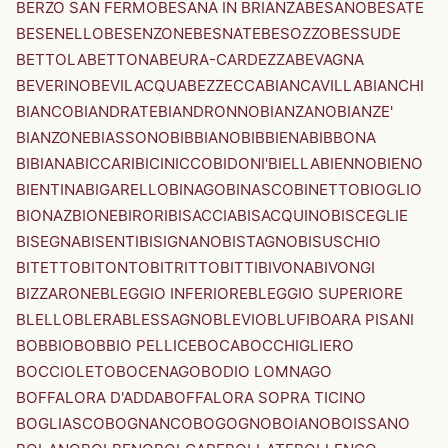
BERZO SAN FERMO
BESANA IN BRIANZA
BESANO
BESATE
BESENELLO
BESENZONE
BESNATE
BESOZZO
BESSUDE
BETTOLA
BETTONA
BEURA-CARDEZZA
BEVAGNA
BEVERINO
BEVILACQUA
BEZZECCA
BIANCAVILLA
BIANCHI
BIANCO
BIANDRATE
BIANDRONNO
BIANZANO
BIANZE'
BIANZONE
BIASSONO
BIBBIANO
BIBBIENA
BIBBONA
BIBIANA
BICCARI
BICINICCO
BIDONI'
BIELLA
BIENNO
BIENO
BIENTINA
BIGARELLO
BINAGO
BINASCO
BINETTO
BIOGLIO
BIONAZ
BIONE
BIRORI
BISACCIA
BISACQUINO
BISCEGLIE
BISEGNA
BISENTI
BISIGNANO
BISTAGNO
BISUSCHIO
BITETTO
BITONTO
BITRITTO
BITTI
BIVONA
BIVONGI
BIZZARONE
BLEGGIO INFERIORE
BLEGGIO SUPERIORE
BLELLO
BLERA
BLESSAGNO
BLEVIO
BLUFI
BOARA PISANI
BOBBIO
BOBBIO PELLICE
BOCA
BOCCHIGLIERO
BOCCIOLETO
BOCENAGO
BODIO LOMNAGO
BOFFALORA D'ADDA
BOFFALORA SOPRA TICINO
BOGLIASCO
BOGNANCO
BOGOGNO
BOIANO
BOISSANO