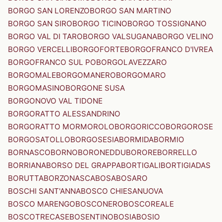
BORGO SAN LORENZO
BORGO SAN MARTINO
BORGO SAN SIRO
BORGO TICINO
BORGO TOSSIGNANO
BORGO VAL DI TARO
BORGO VALSUGANA
BORGO VELINO
BORGO VERCELLI
BORGOFORTE
BORGOFRANCO D'IVREA
BORGOFRANCO SUL PO
BORGOLAVEZZARO
BORGOMALE
BORGOMANERO
BORGOMARO
BORGOMASINO
BORGONE SUSA
BORGONOVO VAL TIDONE
BORGORATTO ALESSANDRINO
BORGORATTO MORMOROLO
BORGORICCO
BORGOROSE
BORGOSATOLLO
BORGOSESIA
BORMIDA
BORMIO
BORNASCO
BORNO
BORONEDDU
BORORE
BORRELLO
BORRIANA
BORSO DEL GRAPPA
BORTIGALI
BORTIGIADAS
BORUTTA
BORZONASCA
BOSA
BOSARO
BOSCHI SANT'ANNA
BOSCO CHIESANUOVA
BOSCO MARENGO
BOSCONERO
BOSCOREALE
BOSCOTRECASE
BOSENTINO
BOSIA
BOSIO