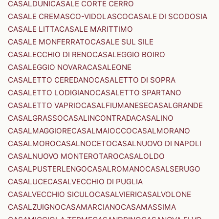
CASALDUNI
CASALE CORTE CERRO
CASALE CREMASCO-VIDOLASCO
CASALE DI SCODOSIA
CASALE LITTA
CASALE MARITTIMO
CASALE MONFERRATO
CASALE SUL SILE
CASALECCHIO DI RENO
CASALEGGIO BOIRO
CASALEGGIO NOVARA
CASALEONE
CASALETTO CEREDANO
CASALETTO DI SOPRA
CASALETTO LODIGIANO
CASALETTO SPARTANO
CASALETTO VAPRIO
CASALFIUMANESE
CASALGRANDE
CASALGRASSO
CASALINCONTRADA
CASALINO
CASALMAGGIORE
CASALMAIOCCO
CASALMORANO
CASALMORO
CASALNOCETO
CASALNUOVO DI NAPOLI
CASALNUOVO MONTEROTARO
CASALOLDO
CASALPUSTERLENGO
CASALROMANO
CASALSERUGO
CASALUCE
CASALVECCHIO DI PUGLIA
CASALVECCHIO SICULO
CASALVIERI
CASALVOLONE
CASALZUIGNO
CASAMARCIANO
CASAMASSIMA