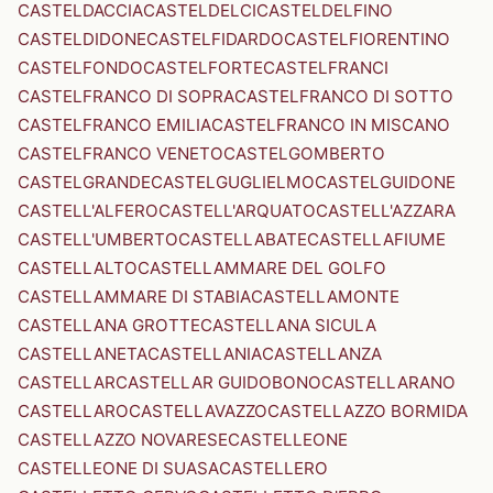
CASTELDACCIA
CASTELDELCI
CASTELDELFINO
CASTELDIDONE
CASTELFIDARDO
CASTELFIORENTINO
CASTELFONDO
CASTELFORTE
CASTELFRANCI
CASTELFRANCO DI SOPRA
CASTELFRANCO DI SOTTO
CASTELFRANCO EMILIA
CASTELFRANCO IN MISCANO
CASTELFRANCO VENETO
CASTELGOMBERTO
CASTELGRANDE
CASTELGUGLIELMO
CASTELGUIDONE
CASTELL'ALFERO
CASTELL'ARQUATO
CASTELL'AZZARA
CASTELL'UMBERTO
CASTELLABATE
CASTELLAFIUME
CASTELLALTO
CASTELLAMMARE DEL GOLFO
CASTELLAMMARE DI STABIA
CASTELLAMONTE
CASTELLANA GROTTE
CASTELLANA SICULA
CASTELLANETA
CASTELLANIA
CASTELLANZA
CASTELLAR
CASTELLAR GUIDOBONO
CASTELLARANO
CASTELLARO
CASTELLAVAZZO
CASTELLAZZO BORMIDA
CASTELLAZZO NOVARESE
CASTELLEONE
CASTELLEONE DI SUASA
CASTELLERO