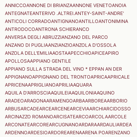
ANNICCO
ANNONE DI BRIANZA
ANNONE VENETO
ANOIA
ANTEGNATE
ANTERIVO .ALTREI.
ANTEY-SAINT-ANDRE'
ANTICOLI CORRADO
ANTIGNANO
ANTILLO
ANTONIMINA
ANTRODOCO
ANTRONA SCHIERANCO
ANVERSA DEGLI ABRUZZI
ANZANO DEL PARCO
ANZANO DI PUGLIA
ANZI
ANZIO
ANZOLA D'OSSOLA
ANZOLA DELL'EMILIA
AOSTA
APECCHIO
APICE
APIRO
APOLLOSA
APPIANO GENTILE
APPIANO SULLA STRADA DEL VINO * EPPAN AN DER
APPIGNANO
APPIGNANO DEL TRONTO
APRICA
APRICALE
APRICENA
APRIGLIANO
APRILIA
AQUARA
AQUILA D'ARROSCIA
AQUILEIA
AQUILONIA
AQUINO
ARADEO
ARAGONA
ARAMENGO
ARBA
ARBOREA
ARBORIO
ARBUS
ARCADE
ARCE
ARCENE
ARCEVIA
ARCHI
ARCIDOSSO
ARCINAZZO ROMANO
ARCISATE
ARCO
ARCOLA
ARCOLE
ARCONATE
ARCORE
ARCUGNANO
ARDARA
ARDAULI
ARDEA
ARDENNO
ARDESIO
ARDORE
ARENA
ARENA PO
ARENZANO