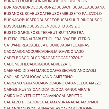
BURAGO DI MOLGORA
BURCEI
BURGIO
BURGOS
BURIASCO
BUROLO
BURONZO
BUSACHI
BUSALLA
BUSANA
BUSANO
BUSCA
BUSCATE
BUSCEMI
BUSETO PALIZZOLO
BUSNAGO
BUSSERO
BUSSETO
BUSSI SUL TIRINO
BUSSO
BUSSOLENGO
BUSSOLENO
BUSTO ARSIZIO
BUSTO GAROLFO
BUTERA
BUTI
BUTTAPIETRA
BUTTIGLIERA ALTA
BUTTIGLIERA D'ASTI
BUTTRIO
CA' D'ANDREA
CABELLA LIGURE
CABIATE
CABRAS
CACCAMO
CACCURI
CADEGLIANO-VICONAGO
CADELBOSCO DI SOPRA
CADEO
CADERZONE
CADONEGHE
CADORAGO
CADREZZATE
CAERANO DI SAN MARCO
CAFASSE
CAGGIANO
CAGLI
CAGLIARI
CAGLIO
CAGNANO AMITERNO
CAGNANO VARANO
CAGNO
CAGNO'
CAIANELLO
CAIAZZO
CAINES .KUENS.
CAINO
CAIOLO
CAIRANO
CAIRATE
CAIRO MONTENOTTE
CAIVANO
CALABRITTO
CALALZO DI CADORE
CALAMANDRANA
CALAMONACI
CALANGIANUS
CALANNA
CALASCA-CASTIGLIONE