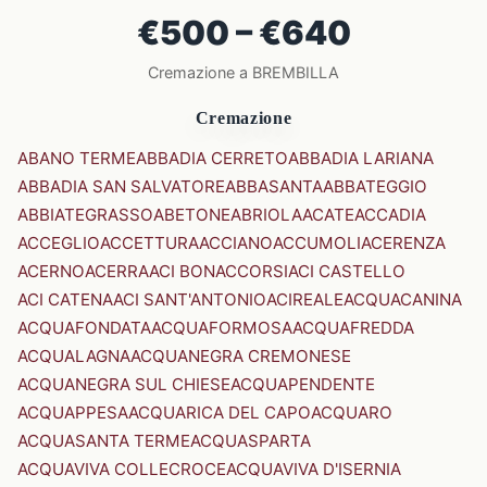
€500 – €640
Cremazione a BREMBILLA
Cremazione
ABANO TERME
ABBADIA CERRETO
ABBADIA LARIANA
ABBADIA SAN SALVATORE
ABBASANTA
ABBATEGGIO
ABBIATEGRASSO
ABETONE
ABRIOLA
ACATE
ACCADIA
ACCEGLIO
ACCETTURA
ACCIANO
ACCUMOLI
ACERENZA
ACERNO
ACERRA
ACI BONACCORSI
ACI CASTELLO
ACI CATENA
ACI SANT'ANTONIO
ACIREALE
ACQUACANINA
ACQUAFONDATA
ACQUAFORMOSA
ACQUAFREDDA
ACQUALAGNA
ACQUANEGRA CREMONESE
ACQUANEGRA SUL CHIESE
ACQUAPENDENTE
ACQUAPPESA
ACQUARICA DEL CAPO
ACQUARO
ACQUASANTA TERME
ACQUASPARTA
ACQUAVIVA COLLECROCE
ACQUAVIVA D'ISERNIA