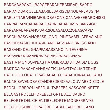
BARGA
BARGAGLI
BARGE
BARGHE
BARI
BARI SARDO
BARIANO
BARICELLA
BARILE
BARISCIANO
BARLASSINA
BARLETTA
BARNI
BAROLO
BARONE CANAVESE
BARONISSI
BARRAFRANCA
BARRALI
BARREA
BARUMINI
BARZAGO
BARZANA
BARZANO'
BARZIO
BASALUZZO
BASCAPE'
BASCHI
BASCIANO
BASELGA DI PINE'
BASELICE
BASIANO
BASICO'
BASIGLIO
BASILIANO
BASSANO BRESCIANO
BASSANO DEL GRAPPA
BASSANO IN TEVERINA
BASSANO ROMANO
BASSIANO
BASSIGNANA
BASTIA MONDOVI'
BASTIA UMBRA
BASTIDA DE' DOSSI
BASTIDA PANCARANA
BASTIGLIA
BATTAGLIA TERME
BATTIFOLLO
BATTIPAGLIA
BATTUDA
BAUCINA
BAULADU
BAUNEI
BAVENO
BAZZANO
BEDERO VALCUVIA
BEDIZZOLE
BEDOLLO
BEDONIA
BEDULITA
BEE
BEINASCO
BEINETTE
BELCASTRO
BELFIORE
BELFORTE ALL'ISAURO
BELFORTE DEL CHIENTI
BELFORTE MONFERRATO
BELGIOIOSO
BELGIRATE
BELLA
BELLAGIO
BELLANO