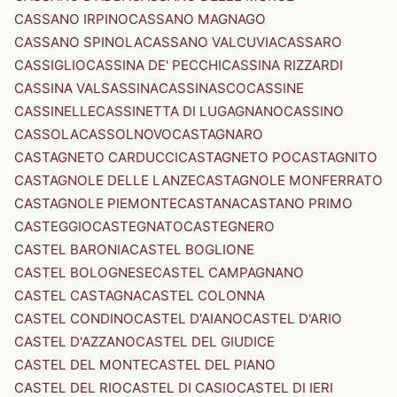
CASSANO IRPINO
CASSANO MAGNAGO
CASSANO SPINOLA
CASSANO VALCUVIA
CASSARO
CASSIGLIO
CASSINA DE' PECCHI
CASSINA RIZZARDI
CASSINA VALSASSINA
CASSINASCO
CASSINE
CASSINELLE
CASSINETTA DI LUGAGNANO
CASSINO
CASSOLA
CASSOLNOVO
CASTAGNARO
CASTAGNETO CARDUCCI
CASTAGNETO PO
CASTAGNITO
CASTAGNOLE DELLE LANZE
CASTAGNOLE MONFERRATO
CASTAGNOLE PIEMONTE
CASTANA
CASTANO PRIMO
CASTEGGIO
CASTEGNATO
CASTEGNERO
CASTEL BARONIA
CASTEL BOGLIONE
CASTEL BOLOGNESE
CASTEL CAMPAGNANO
CASTEL CASTAGNA
CASTEL COLONNA
CASTEL CONDINO
CASTEL D'AIANO
CASTEL D'ARIO
CASTEL D'AZZANO
CASTEL DEL GIUDICE
CASTEL DEL MONTE
CASTEL DEL PIANO
CASTEL DEL RIO
CASTEL DI CASIO
CASTEL DI IERI