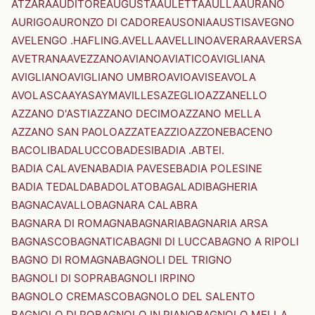
ATZARA
AUDITORE
AUGUSTA
AULETTA
AULLA
AURANO
AURIGO
AURONZO DI CADORE
AUSONIA
AUSTIS
AVEGNO
AVELENGO .HAFLING.
AVELLA
AVELLINO
AVERARA
AVERSA
AVETRANA
AVEZZANO
AVIANO
AVIATICO
AVIGLIANA
AVIGLIANO
AVIGLIANO UMBRO
AVIO
AVISE
AVOLA
AVOLASCA
AYAS
AYMAVILLES
AZEGLIO
AZZANELLO
AZZANO D'ASTI
AZZANO DECIMO
AZZANO MELLA
AZZANO SAN PAOLO
AZZATE
AZZIO
AZZONE
BACENO
BACOLI
BADALUCCO
BADESI
BADIA .ABTEI.
BADIA CALAVENA
BADIA PAVESE
BADIA POLESINE
BADIA TEDALDA
BADOLATO
BAGALADI
BAGHERIA
BAGNACAVALLO
BAGNARA CALABRA
BAGNARA DI ROMAGNA
BAGNARIA
BAGNARIA ARSA
BAGNASCO
BAGNATICA
BAGNI DI LUCCA
BAGNO A RIPOLI
BAGNO DI ROMAGNA
BAGNOLI DEL TRIGNO
BAGNOLI DI SOPRA
BAGNOLI IRPINO
BAGNOLO CREMASCO
BAGNOLO DEL SALENTO
BAGNOLO DI PO
BAGNOLO IN PIANO
BAGNOLO MELLA