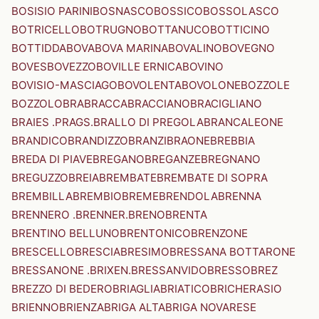
BOSISIO PARINI
BOSNASCO
BOSSICO
BOSSOLASCO
BOTRICELLO
BOTRUGNO
BOTTANUCO
BOTTICINO
BOTTIDDA
BOVA
BOVA MARINA
BOVALINO
BOVEGNO
BOVES
BOVEZZO
BOVILLE ERNICA
BOVINO
BOVISIO-MASCIAGO
BOVOLENTA
BOVOLONE
BOZZOLE
BOZZOLO
BRA
BRACCA
BRACCIANO
BRACIGLIANO
BRAIES .PRAGS.
BRALLO DI PREGOLA
BRANCALEONE
BRANDICO
BRANDIZZO
BRANZI
BRAONE
BREBBIA
BREDA DI PIAVE
BREGANO
BREGANZE
BREGNANO
BREGUZZO
BREIA
BREMBATE
BREMBATE DI SOPRA
BREMBILLA
BREMBIO
BREME
BRENDOLA
BRENNA
BRENNERO .BRENNER.
BRENO
BRENTA
BRENTINO BELLUNO
BRENTONICO
BRENZONE
BRESCELLO
BRESCIA
BRESIMO
BRESSANA BOTTARONE
BRESSANONE .BRIXEN.
BRESSANVIDO
BRESSO
BREZ
BREZZO DI BEDERO
BRIAGLIA
BRIATICO
BRICHERASIO
BRIENNO
BRIENZA
BRIGA ALTA
BRIGA NOVARESE