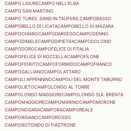
CAMPO LIGURE
CAMPO NELL'ELBA
CAMPO SAN MARTINO
CAMPO TURES .SAND IN TAUFERS.
CAMPOBASSO
CAMPOBELLO DI LICATA
CAMPOBELLO DI MAZARA
CAMPOCHIARO
CAMPODARSEGO
CAMPODENNO
CAMPODIMELE
CAMPODIPIETRA
CAMPODOLCINO
CAMPODORO
CAMPOFELICE DI FITALIA
CAMPOFELICE DI ROCCELLA
CAMPOFILONE
CAMPOFIORITO
CAMPOFORMIDO
CAMPOFRANCO
CAMPOGALLIANO
CAMPOLATTARO
CAMPOLI APPENNINO
CAMPOLI DEL MONTE TABURNO
CAMPOLIETO
CAMPOLONGO AL TORRE
CAMPOLONGO MAGGIORE
CAMPOLONGO SUL BRENTA
CAMPOMAGGIORE
CAMPOMARINO
CAMPOMORONE
CAMPONOGARA
CAMPORA
CAMPOREALE
CAMPORGIANO
CAMPOROSSO
CAMPOROTONDO DI FIASTRONE