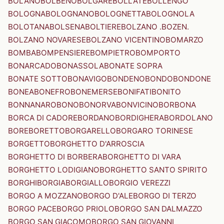
BOLANO
BOLBENO
BOLGARE
BOLLATE
BOLLENGO
BOLOGNA
BOLOGNANO
BOLOGNETTA
BOLOGNOLA
BOLOTANA
BOLSENA
BOLTIERE
BOLZANO .BOZEN.
BOLZANO NOVARESE
BOLZANO VICENTINO
BOMARZO
BOMBA
BOMPENSIERE
BOMPIETRO
BOMPORTO
BONARCADO
BONASSOLA
BONATE SOPRA
BONATE SOTTO
BONAVIGO
BONDENO
BONDO
BONDONE
BONEA
BONEFRO
BONEMERSE
BONIFATI
BONITO
BONNANARO
BONO
BONORVA
BONVICINO
BORBONA
BORCA DI CADORE
BORDANO
BORDIGHERA
BORDOLANO
BORE
BORETTO
BORGARELLO
BORGARO TORINESE
BORGETTO
BORGHETTO D'ARROSCIA
BORGHETTO DI BORBERA
BORGHETTO DI VARA
BORGHETTO LODIGIANO
BORGHETTO SANTO SPIRITO
BORGHI
BORGIA
BORGIALLO
BORGIO VEREZZI
BORGO A MOZZANO
BORGO D'ALE
BORGO DI TERZO
BORGO PACE
BORGO PRIOLO
BORGO SAN DALMAZZO
BORGO SAN GIACOMO
BORGO SAN GIOVANNI