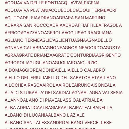
ACQUAVIVA DELLE FONTI
ACQUAVIVA PICENA
ACQUAVIVA PLATANI
ACQUEDOLCI
ACQUI TERME
ACRI
ACUTO
ADELFIA
ADRANO
ADRARA SAN MARTINO
ADRARA SAN ROCCO
ADRIA
ADRO
AFFI
AFFILE
AFRAGOLA
AFRICO
AGAZZANO
AGEROLA
AGGIUS
AGIRA
AGLIANA
AGLIANO TERME
AGLIE'
AGLIENTU
AGNA
AGNADELLO
AGNANA CALABRA
AGNONE
AGNOSINE
AGORDO
AGOSTA
AGRA
AGRATE BRIANZA
AGRATE CONTURBIA
AGRIGENTO
AGROPOLI
AGUGLIANO
AGUGLIARO
AICURZIO
AIDOMAGGIORE
AIDONE
AIELLI
AIELLO CALABRO
AIELLO DEL FRIULI
AIELLO DEL SABATO
AIETA
AILANO
AILOCHE
AIRASCA
AIROLA
AIROLE
AIRUNO
AISONE
ALA
ALA DI STURA
ALA' DEI SARDI
ALAGNA
ALAGNA VALSESIA
ALANNO
ALANO DI PIAVE
ALASSIO
ALATRI
ALBA
ALBA ADRIATICA
ALBAGIARA
ALBAIRATE
ALBANELLA
ALBANO DI LUCANIA
ALBANO LAZIALE
ALBANO SANT'ALESSANDRO
ALBANO VERCELLESE