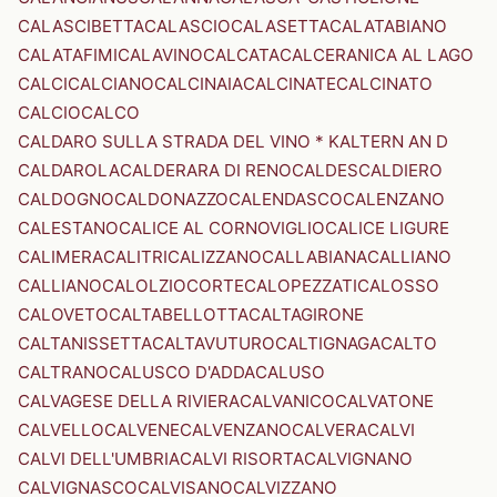
CALASCIBETTA
CALASCIO
CALASETTA
CALATABIANO
CALATAFIMI
CALAVINO
CALCATA
CALCERANICA AL LAGO
CALCI
CALCIANO
CALCINAIA
CALCINATE
CALCINATO
CALCIO
CALCO
CALDARO SULLA STRADA DEL VINO * KALTERN AN D
CALDAROLA
CALDERARA DI RENO
CALDES
CALDIERO
CALDOGNO
CALDONAZZO
CALENDASCO
CALENZANO
CALESTANO
CALICE AL CORNOVIGLIO
CALICE LIGURE
CALIMERA
CALITRI
CALIZZANO
CALLABIANA
CALLIANO
CALLIANO
CALOLZIOCORTE
CALOPEZZATI
CALOSSO
CALOVETO
CALTABELLOTTA
CALTAGIRONE
CALTANISSETTA
CALTAVUTURO
CALTIGNAGA
CALTO
CALTRANO
CALUSCO D'ADDA
CALUSO
CALVAGESE DELLA RIVIERA
CALVANICO
CALVATONE
CALVELLO
CALVENE
CALVENZANO
CALVERA
CALVI
CALVI DELL'UMBRIA
CALVI RISORTA
CALVIGNANO
CALVIGNASCO
CALVISANO
CALVIZZANO