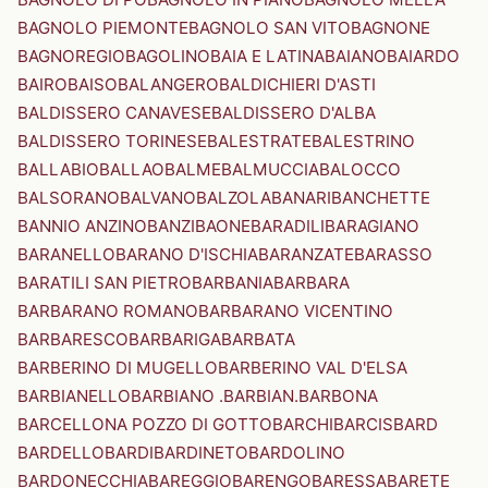
BAGNOLO PIEMONTE
BAGNOLO SAN VITO
BAGNONE
BAGNOREGIO
BAGOLINO
BAIA E LATINA
BAIANO
BAIARDO
BAIRO
BAISO
BALANGERO
BALDICHIERI D'ASTI
BALDISSERO CANAVESE
BALDISSERO D'ALBA
BALDISSERO TORINESE
BALESTRATE
BALESTRINO
BALLABIO
BALLAO
BALME
BALMUCCIA
BALOCCO
BALSORANO
BALVANO
BALZOLA
BANARI
BANCHETTE
BANNIO ANZINO
BANZI
BAONE
BARADILI
BARAGIANO
BARANELLO
BARANO D'ISCHIA
BARANZATE
BARASSO
BARATILI SAN PIETRO
BARBANIA
BARBARA
BARBARANO ROMANO
BARBARANO VICENTINO
BARBARESCO
BARBARIGA
BARBATA
BARBERINO DI MUGELLO
BARBERINO VAL D'ELSA
BARBIANELLO
BARBIANO .BARBIAN.
BARBONA
BARCELLONA POZZO DI GOTTO
BARCHI
BARCIS
BARD
BARDELLO
BARDI
BARDINETO
BARDOLINO
BARDONECCHIA
BAREGGIO
BARENGO
BARESSA
BARETE