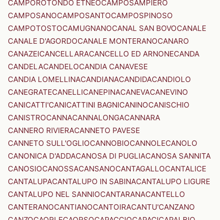
CAMPOROTONDO ETNEO
CAMPOSAMPIERO
CAMPOSANO
CAMPOSANTO
CAMPOSPINOSO
CAMPOTOSTO
CAMUGNANO
CANAL SAN BOVO
CANALE
CANALE D'AGORDO
CANALE MONTERANO
CANARO
CANAZEI
CANCELLARA
CANCELLO ED ARNONE
CANDA
CANDELA
CANDELO
CANDIA CANAVESE
CANDIA LOMELLINA
CANDIANA
CANDIDA
CANDIOLO
CANEGRATE
CANELLI
CANEPINA
CANEVA
CANEVINO
CANICATTI'
CANICATTINI BAGNI
CANINO
CANISCHIO
CANISTRO
CANNA
CANNALONGA
CANNARA
CANNERO RIVIERA
CANNETO PAVESE
CANNETO SULL'OGLIO
CANNOBIO
CANNOLE
CANOLO
CANONICA D'ADDA
CANOSA DI PUGLIA
CANOSA SANNITA
CANOSIO
CANOSSA
CANSANO
CANTAGALLO
CANTALICE
CANTALUPA
CANTALUPO IN SABINA
CANTALUPO LIGURE
CANTALUPO NEL SANNIO
CANTARANA
CANTELLO
CANTERANO
CANTIANO
CANTOIRA
CANTU'
CANZANO
CANZO
CAORLE
CAORSO
CAPACCIO
CAPACI
CAPALBIO