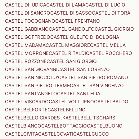
CASTEL DI IUDICA
CASTEL DI LAMA
CASTEL DI LUCIO
CASTEL DI SANGRO
CASTEL DI SASSO
CASTEL DI TORA
CASTEL FOCOGNANO
CASTEL FRENTANO
CASTEL GABBIANO
CASTEL GANDOLFO
CASTEL GIORGIO
CASTEL GOFFREDO
CASTEL GUELFO DI BOLOGNA
CASTEL MADAMA
CASTEL MAGGIORE
CASTEL MELLA
CASTEL MORRONE
CASTEL RITALDI
CASTEL ROCCHERO
CASTEL ROZZONE
CASTEL SAN GIORGIO
CASTEL SAN GIOVANNI
CASTEL SAN LORENZO
CASTEL SAN NICCOLO'
CASTEL SAN PIETRO ROMANO
CASTEL SAN PIETRO TERME
CASTEL SAN VINCENZO
CASTEL SANT'ANGELO
CASTEL SANT'ELIA
CASTEL VISCARDO
CASTEL VOLTURNO
CASTELBALDO
CASTELBELFORTE
CASTELBELLINO
CASTELBELLO CIARDES .KASTELBELL TSCHARS.
CASTELBIANCO
CASTELBOTTACCIO
CASTELBUONO
CASTELCIVITA
CASTELCOVATI
CASTELCUCCO