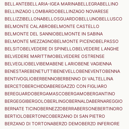
BELLANTE
BELLARIA-IGEA MARINA
BELLEGRA
BELLINO
BELLINZAGO LOMBARDO
BELLINZAGO NOVARESE
BELLIZZI
BELLONA
BELLOSGUARDO
BELLUNO
BELLUSCO
BELMONTE CALABRO
BELMONTE CASTELLO
BELMONTE DEL SANNIO
BELMONTE IN SABINA
BELMONTE MEZZAGNO
BELMONTE PICENO
BELPASSO
BELSITO
BELVEDERE DI SPINELLO
BELVEDERE LANGHE
BELVEDERE MARITTIMO
BELVEDERE OSTRENSE
BELVEGLIO
BELVI
BEMA
BENE LARIO
BENE VAGIENNA
BENESTARE
BENETUTTI
BENEVELLO
BENEVENTO
BENNA
BENTIVOGLIO
BERBENNO
BERBENNO DI VALTELLINA
BERCETO
BERCHIDDA
BEREGAZZO CON FIGLIARO
BEREGUARDO
BERGAMASCO
BERGAMO
BERGANTINO
BERGEGGI
BERGOLO
BERLINGO
BERNALDA
BERNAREGGIO
BERNATE TICINO
BERNEZZO
BERRA
BERSONE
BERTINORO
BERTIOLO
BERTONICO
BERZANO DI SAN PIETRO
BERZANO DI TORTONA
BERZO DEMO
BERZO INFERIORE