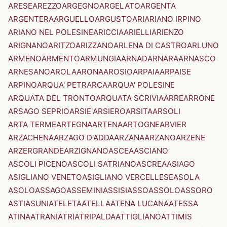
ARESE
AREZZO
ARGEGNO
ARGELATO
ARGENTA
ARGENTERA
ARGUELLO
ARGUSTO
ARI
ARIANO IRPINO
ARIANO NEL POLESINE
ARICCIA
ARIELLI
ARIENZO
ARIGNANO
ARITZO
ARIZZANO
ARLENA DI CASTRO
ARLUNO
ARMENO
ARMENTO
ARMUNGIA
ARNAD
ARNARA
ARNASCO
ARNESANO
AROLA
ARONA
AROSIO
ARPAIA
ARPAISE
ARPINO
ARQUA' PETRARCA
ARQUA' POLESINE
ARQUATA DEL TRONTO
ARQUATA SCRIVIA
ARRE
ARRONE
ARSAGO SEPRIO
ARSIE'
ARSIERO
ARSITA
ARSOLI
ARTA TERME
ARTEGNA
ARTENA
ARTOGNE
ARVIER
ARZACHENA
ARZAGO D'ADDA
ARZANA
ARZANO
ARZENE
ARZERGRANDE
ARZIGNANO
ASCEA
ASCIANO
ASCOLI PICENO
ASCOLI SATRIANO
ASCREA
ASIAGO
ASIGLIANO VENETO
ASIGLIANO VERCELLESE
ASOLA
ASOLO
ASSAGO
ASSEMINI
ASSISI
ASSO
ASSOLO
ASSORO
ASTI
ASUNI
ATELETA
ATELLA
ATENA LUCANA
ATESSA
ATINA
ATRANI
ATRI
ATRIPALDA
ATTIGLIANO
ATTIMIS