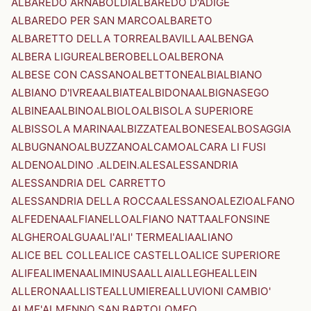
ALBAREDO ARNABOLDI
ALBAREDO D'ADIGE
ALBAREDO PER SAN MARCO
ALBARETO
ALBARETTO DELLA TORRE
ALBAVILLA
ALBENGA
ALBERA LIGURE
ALBEROBELLO
ALBERONA
ALBESE CON CASSANO
ALBETTONE
ALBI
ALBIANO
ALBIANO D'IVREA
ALBIATE
ALBIDONA
ALBIGNASEGO
ALBINEA
ALBINO
ALBIOLO
ALBISOLA SUPERIORE
ALBISSOLA MARINA
ALBIZZATE
ALBONESE
ALBOSAGGIA
ALBUGNANO
ALBUZZANO
ALCAMO
ALCARA LI FUSI
ALDENO
ALDINO .ALDEIN.
ALES
ALESSANDRIA
ALESSANDRIA DEL CARRETTO
ALESSANDRIA DELLA ROCCA
ALESSANO
ALEZIO
ALFANO
ALFEDENA
ALFIANELLO
ALFIANO NATTA
ALFONSINE
ALGHERO
ALGUA
ALI'
ALI' TERME
ALIA
ALIANO
ALICE BEL COLLE
ALICE CASTELLO
ALICE SUPERIORE
ALIFE
ALIMENA
ALIMINUSA
ALLAI
ALLEGHE
ALLEIN
ALLERONA
ALLISTE
ALLUMIERE
ALLUVIONI CAMBIO'
ALME'
ALMENNO SAN BARTOLOMEO