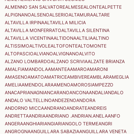
ALMENNO SAN SALVATORE
ALMESE
ALONTE
ALPETTE
ALPIGNANO
ALSENO
ALSERIO
ALTAMURA
ALTARE
ALTAVILLA IRPINA
ALTAVILLA MILICIA
ALTAVILLA MONFERRATO
ALTAVILLA SILENTINA
ALTAVILLA VICENTINA
ALTIDONA
ALTILIA
ALTINO
ALTISSIMO
ALTIVOLE
ALTOFONTE
ALTOMONTE
ALTOPASCIO
ALVIANO
ALVIGNANO
ALVITO
ALZANO LOMBARDO
ALZANO SCRIVIA
ALZATE BRIANZA
AMALFI
AMANDOLA
AMANTEA
AMARO
AMARONI
AMASENO
AMATO
AMATRICE
AMBIVERE
AMBLAR
AMEGLIA
AMELIA
AMENDOLARA
AMENO
AMOROSI
AMPEZZO
ANACAPRI
ANAGNI
ANCARANO
ANCONA
ANDALI
ANDALO
ANDALO VALTELLINO
ANDEZENO
ANDORA
ANDORNO MICCA
ANDRANO
ANDRATE
ANDREIS
ANDRETTA
ANDRIA
ANDRIANO .ANDRIAN.
ANELA
ANFO
ANGERA
ANGHIARI
ANGIARI
ANGOLO TERME
ANGRI
ANGROGNA
ANGUILLARA SABAZIA
ANGUILLARA VENETA