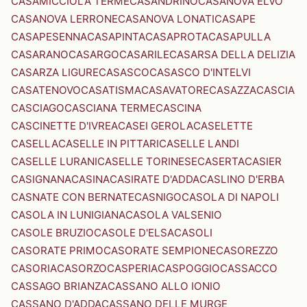
CASAMICCIOLA TERME
CASANDRINO
CASANOVA ELVO
CASANOVA LERRONE
CASANOVA LONATI
CASAPE
CASAPESENNA
CASAPINTA
CASAPROTA
CASAPULLA
CASARANO
CASARGO
CASARILE
CASARSA DELLA DELIZIA
CASARZA LIGURE
CASASCO
CASASCO D'INTELVI
CASATENOVO
CASATISMA
CASAVATORE
CASAZZA
CASCIA
CASCIAGO
CASCIANA TERME
CASCINA
CASCINETTE D'IVREA
CASEI GEROLA
CASELETTE
CASELLA
CASELLE IN PITTARI
CASELLE LANDI
CASELLE LURANI
CASELLE TORINESE
CASERTA
CASIER
CASIGNANA
CASINA
CASIRATE D'ADDA
CASLINO D'ERBA
CASNATE CON BERNATE
CASNIGO
CASOLA DI NAPOLI
CASOLA IN LUNIGIANA
CASOLA VALSENIO
CASOLE BRUZIO
CASOLE D'ELSA
CASOLI
CASORATE PRIMO
CASORATE SEMPIONE
CASOREZZO
CASORIA
CASORZO
CASPERIA
CASPOGGIO
CASSACCO
CASSAGO BRIANZA
CASSANO ALLO IONIO
CASSANO D'ADDA
CASSANO DELLE MURGE