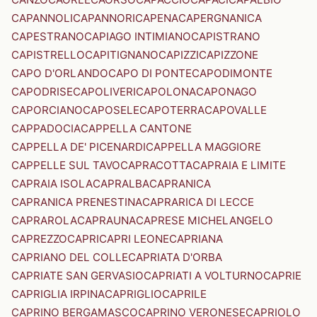
CAPANNOLI
CAPANNORI
CAPENA
CAPERGNANICA
CAPESTRANO
CAPIAGO INTIMIANO
CAPISTRANO
CAPISTRELLO
CAPITIGNANO
CAPIZZI
CAPIZZONE
CAPO D'ORLANDO
CAPO DI PONTE
CAPODIMONTE
CAPODRISE
CAPOLIVERI
CAPOLONA
CAPONAGO
CAPORCIANO
CAPOSELE
CAPOTERRA
CAPOVALLE
CAPPADOCIA
CAPPELLA CANTONE
CAPPELLA DE' PICENARDI
CAPPELLA MAGGIORE
CAPPELLE SUL TAVO
CAPRACOTTA
CAPRAIA E LIMITE
CAPRAIA ISOLA
CAPRALBA
CAPRANICA
CAPRANICA PRENESTINA
CAPRARICA DI LECCE
CAPRAROLA
CAPRAUNA
CAPRESE MICHELANGELO
CAPREZZO
CAPRI
CAPRI LEONE
CAPRIANA
CAPRIANO DEL COLLE
CAPRIATA D'ORBA
CAPRIATE SAN GERVASIO
CAPRIATI A VOLTURNO
CAPRIE
CAPRIGLIA IRPINA
CAPRIGLIO
CAPRILE
CAPRINO BERGAMASCO
CAPRINO VERONESE
CAPRIOLO