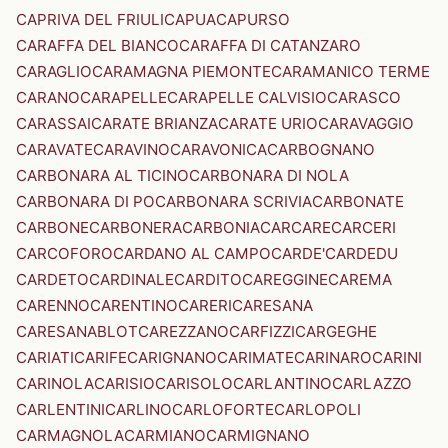
CAPRIVA DEL FRIULI
CAPUA
CAPURSO
CARAFFA DEL BIANCO
CARAFFA DI CATANZARO
CARAGLIO
CARAMAGNA PIEMONTE
CARAMANICO TERME
CARANO
CARAPELLE
CARAPELLE CALVISIO
CARASCO
CARASSAI
CARATE BRIANZA
CARATE URIO
CARAVAGGIO
CARAVATE
CARAVINO
CARAVONICA
CARBOGNANO
CARBONARA AL TICINO
CARBONARA DI NOLA
CARBONARA DI PO
CARBONARA SCRIVIA
CARBONATE
CARBONE
CARBONERA
CARBONIA
CARCARE
CARCERI
CARCOFORO
CARDANO AL CAMPO
CARDE'
CARDEDU
CARDETO
CARDINALE
CARDITO
CAREGGINE
CAREMA
CARENNO
CARENTINO
CARERI
CARESANA
CARESANABLOT
CAREZZANO
CARFIZZI
CARGEGHE
CARIATI
CARIFE
CARIGNANO
CARIMATE
CARINARO
CARINI
CARINOLA
CARISIO
CARISOLO
CARLANTINO
CARLAZZO
CARLENTINI
CARLINO
CARLOFORTE
CARLOPOLI
CARMAGNOLA
CARMIANO
CARMIGNANO