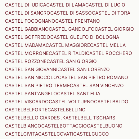
CASTEL DI IUDICA
CASTEL DI LAMA
CASTEL DI LUCIO
CASTEL DI SANGRO
CASTEL DI SASSO
CASTEL DI TORA
CASTEL FOCOGNANO
CASTEL FRENTANO
CASTEL GABBIANO
CASTEL GANDOLFO
CASTEL GIORGIO
CASTEL GOFFREDO
CASTEL GUELFO DI BOLOGNA
CASTEL MADAMA
CASTEL MAGGIORE
CASTEL MELLA
CASTEL MORRONE
CASTEL RITALDI
CASTEL ROCCHERO
CASTEL ROZZONE
CASTEL SAN GIORGIO
CASTEL SAN GIOVANNI
CASTEL SAN LORENZO
CASTEL SAN NICCOLO'
CASTEL SAN PIETRO ROMANO
CASTEL SAN PIETRO TERME
CASTEL SAN VINCENZO
CASTEL SANT'ANGELO
CASTEL SANT'ELIA
CASTEL VISCARDO
CASTEL VOLTURNO
CASTELBALDO
CASTELBELFORTE
CASTELBELLINO
CASTELBELLO CIARDES .KASTELBELL TSCHARS.
CASTELBIANCO
CASTELBOTTACCIO
CASTELBUONO
CASTELCIVITA
CASTELCOVATI
CASTELCUCCO