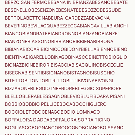
BERZO SAN FERMO
BESANA IN BRIANZA
BESANO
BESATE
BESENELLO
BESENZONE
BESNATE
BESOZZO
BESSUDE
BETTOLA
BETTONA
BEURA-CARDEZZA
BEVAGNA
BEVERINO
BEVILACQUA
BEZZECCA
BIANCAVILLA
BIANCHI
BIANCO
BIANDRATE
BIANDRONNO
BIANZANO
BIANZE'
BIANZONE
BIASSONO
BIBBIANO
BIBBIENA
BIBBONA
BIBIANA
BICCARI
BICINICCO
BIDONI'
BIELLA
BIENNO
BIENO
BIENTINA
BIGARELLO
BINAGO
BINASCO
BINETTO
BIOGLIO
BIONAZ
BIONE
BIRORI
BISACCIA
BISACQUINO
BISCEGLIE
BISEGNA
BISENTI
BISIGNANO
BISTAGNO
BISUSCHIO
BITETTO
BITONTO
BITRITTO
BITTI
BIVONA
BIVONGI
BIZZARONE
BLEGGIO INFERIORE
BLEGGIO SUPERIORE
BLELLO
BLERA
BLESSAGNO
BLEVIO
BLUFI
BOARA PISANI
BOBBIO
BOBBIO PELLICE
BOCA
BOCCHIGLIERO
BOCCIOLETO
BOCENAGO
BODIO LOMNAGO
BOFFALORA D'ADDA
BOFFALORA SOPRA TICINO
BOGLIASCO
BOGNANCO
BOGOGNO
BOIANO
BOISSANO