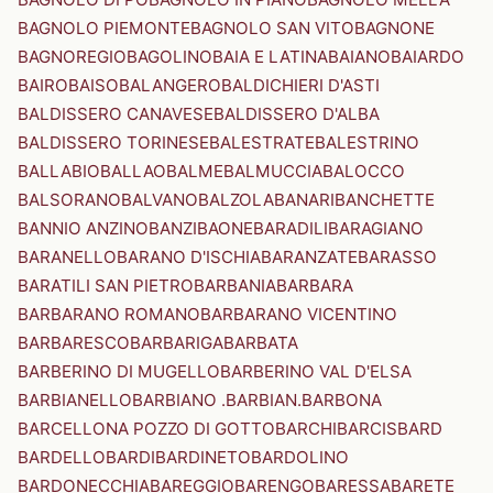
BAGNOLO PIEMONTE
BAGNOLO SAN VITO
BAGNONE
BAGNOREGIO
BAGOLINO
BAIA E LATINA
BAIANO
BAIARDO
BAIRO
BAISO
BALANGERO
BALDICHIERI D'ASTI
BALDISSERO CANAVESE
BALDISSERO D'ALBA
BALDISSERO TORINESE
BALESTRATE
BALESTRINO
BALLABIO
BALLAO
BALME
BALMUCCIA
BALOCCO
BALSORANO
BALVANO
BALZOLA
BANARI
BANCHETTE
BANNIO ANZINO
BANZI
BAONE
BARADILI
BARAGIANO
BARANELLO
BARANO D'ISCHIA
BARANZATE
BARASSO
BARATILI SAN PIETRO
BARBANIA
BARBARA
BARBARANO ROMANO
BARBARANO VICENTINO
BARBARESCO
BARBARIGA
BARBATA
BARBERINO DI MUGELLO
BARBERINO VAL D'ELSA
BARBIANELLO
BARBIANO .BARBIAN.
BARBONA
BARCELLONA POZZO DI GOTTO
BARCHI
BARCIS
BARD
BARDELLO
BARDI
BARDINETO
BARDOLINO
BARDONECCHIA
BAREGGIO
BARENGO
BARESSA
BARETE