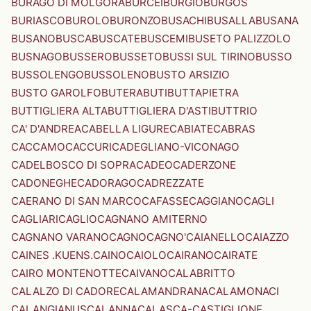
BURAGO DI MOLGORA
BURCEI
BURGIO
BURGOS
BURIASCO
BUROLO
BURONZO
BUSACHI
BUSALLA
BUSANA
BUSANO
BUSCA
BUSCATE
BUSCEMI
BUSETO PALIZZOLO
BUSNAGO
BUSSERO
BUSSETO
BUSSI SUL TIRINO
BUSSO
BUSSOLENGO
BUSSOLENO
BUSTO ARSIZIO
BUSTO GAROLFO
BUTERA
BUTI
BUTTAPIETRA
BUTTIGLIERA ALTA
BUTTIGLIERA D'ASTI
BUTTRIO
CA' D'ANDREA
CABELLA LIGURE
CABIATE
CABRAS
CACCAMO
CACCURI
CADEGLIANO-VICONAGO
CADELBOSCO DI SOPRA
CADEO
CADERZONE
CADONEGHE
CADORAGO
CADREZZATE
CAERANO DI SAN MARCO
CAFASSE
CAGGIANO
CAGLI
CAGLIARI
CAGLIO
CAGNANO AMITERNO
CAGNANO VARANO
CAGNO
CAGNO'
CAIANELLO
CAIAZZO
CAINES .KUENS.
CAINO
CAIOLO
CAIRANO
CAIRATE
CAIRO MONTENOTTE
CAIVANO
CALABRITTO
CALALZO DI CADORE
CALAMANDRANA
CALAMONACI
CALANGIANUS
CALANNA
CALASCA-CASTIGLIONE