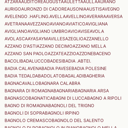
ATZARA
AUDITORE
AUGUSTA
AULETTA
AULLA
AURANO
AURIGO
AURONZO DI CADORE
AUSONIA
AUSTIS
AVEGNO
AVELENGO .HAFLING.
AVELLA
AVELLINO
AVERARA
AVERSA
AVETRANA
AVEZZANO
AVIANO
AVIATICO
AVIGLIANA
AVIGLIANO
AVIGLIANO UMBRO
AVIO
AVISE
AVOLA
AVOLASCA
AYAS
AYMAVILLES
AZEGLIO
AZZANELLO
AZZANO D'ASTI
AZZANO DECIMO
AZZANO MELLA
AZZANO SAN PAOLO
AZZATE
AZZIO
AZZONE
BACENO
BACOLI
BADALUCCO
BADESI
BADIA .ABTEI.
BADIA CALAVENA
BADIA PAVESE
BADIA POLESINE
BADIA TEDALDA
BADOLATO
BAGALADI
BAGHERIA
BAGNACAVALLO
BAGNARA CALABRA
BAGNARA DI ROMAGNA
BAGNARIA
BAGNARIA ARSA
BAGNASCO
BAGNATICA
BAGNI DI LUCCA
BAGNO A RIPOLI
BAGNO DI ROMAGNA
BAGNOLI DEL TRIGNO
BAGNOLI DI SOPRA
BAGNOLI IRPINO
BAGNOLO CREMASCO
BAGNOLO DEL SALENTO
BAGNOLO DI PO
BAGNOLO IN PIANO
BAGNOLO MELLA