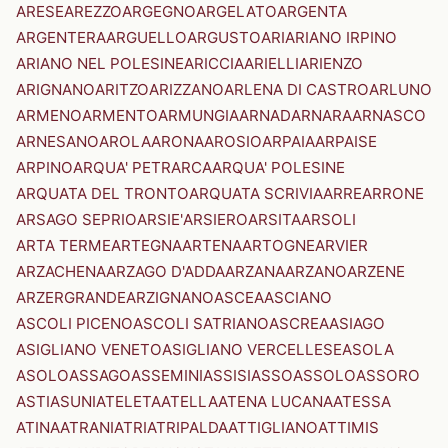
ARESE
AREZZO
ARGEGNO
ARGELATO
ARGENTA
ARGENTERA
ARGUELLO
ARGUSTO
ARI
ARIANO IRPINO
ARIANO NEL POLESINE
ARICCIA
ARIELLI
ARIENZO
ARIGNANO
ARITZO
ARIZZANO
ARLENA DI CASTRO
ARLUNO
ARMENO
ARMENTO
ARMUNGIA
ARNAD
ARNARA
ARNASCO
ARNESANO
AROLA
ARONA
AROSIO
ARPAIA
ARPAISE
ARPINO
ARQUA' PETRARCA
ARQUA' POLESINE
ARQUATA DEL TRONTO
ARQUATA SCRIVIA
ARRE
ARRONE
ARSAGO SEPRIO
ARSIE'
ARSIERO
ARSITA
ARSOLI
ARTA TERME
ARTEGNA
ARTENA
ARTOGNE
ARVIER
ARZACHENA
ARZAGO D'ADDA
ARZANA
ARZANO
ARZENE
ARZERGRANDE
ARZIGNANO
ASCEA
ASCIANO
ASCOLI PICENO
ASCOLI SATRIANO
ASCREA
ASIAGO
ASIGLIANO VENETO
ASIGLIANO VERCELLESE
ASOLA
ASOLO
ASSAGO
ASSEMINI
ASSISI
ASSO
ASSOLO
ASSORO
ASTI
ASUNI
ATELETA
ATELLA
ATENA LUCANA
ATESSA
ATINA
ATRANI
ATRI
ATRIPALDA
ATTIGLIANO
ATTIMIS