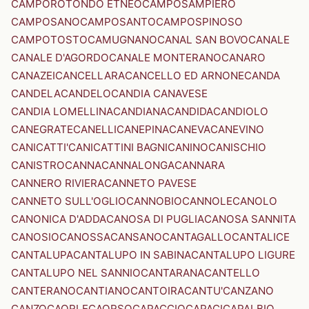
CAMPOROTONDO ETNEO
CAMPOSAMPIERO
CAMPOSANO
CAMPOSANTO
CAMPOSPINOSO
CAMPOTOSTO
CAMUGNANO
CANAL SAN BOVO
CANALE
CANALE D'AGORDO
CANALE MONTERANO
CANARO
CANAZEI
CANCELLARA
CANCELLO ED ARNONE
CANDA
CANDELA
CANDELO
CANDIA CANAVESE
CANDIA LOMELLINA
CANDIANA
CANDIDA
CANDIOLO
CANEGRATE
CANELLI
CANEPINA
CANEVA
CANEVINO
CANICATTI'
CANICATTINI BAGNI
CANINO
CANISCHIO
CANISTRO
CANNA
CANNALONGA
CANNARA
CANNERO RIVIERA
CANNETO PAVESE
CANNETO SULL'OGLIO
CANNOBIO
CANNOLE
CANOLO
CANONICA D'ADDA
CANOSA DI PUGLIA
CANOSA SANNITA
CANOSIO
CANOSSA
CANSANO
CANTAGALLO
CANTALICE
CANTALUPA
CANTALUPO IN SABINA
CANTALUPO LIGURE
CANTALUPO NEL SANNIO
CANTARANA
CANTELLO
CANTERANO
CANTIANO
CANTOIRA
CANTU'
CANZANO
CANZO
CAORLE
CAORSO
CAPACCIO
CAPACI
CAPALBIO