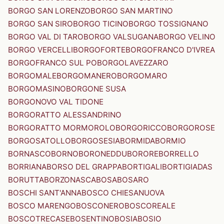
BORGO SAN LORENZO
BORGO SAN MARTINO
BORGO SAN SIRO
BORGO TICINO
BORGO TOSSIGNANO
BORGO VAL DI TARO
BORGO VALSUGANA
BORGO VELINO
BORGO VERCELLI
BORGOFORTE
BORGOFRANCO D'IVREA
BORGOFRANCO SUL PO
BORGOLAVEZZARO
BORGOMALE
BORGOMANERO
BORGOMARO
BORGOMASINO
BORGONE SUSA
BORGONOVO VAL TIDONE
BORGORATTO ALESSANDRINO
BORGORATTO MORMOROLO
BORGORICCO
BORGOROSE
BORGOSATOLLO
BORGOSESIA
BORMIDA
BORMIO
BORNASCO
BORNO
BORONEDDU
BORORE
BORRELLO
BORRIANA
BORSO DEL GRAPPA
BORTIGALI
BORTIGIADAS
BORUTTA
BORZONASCA
BOSA
BOSARO
BOSCHI SANT'ANNA
BOSCO CHIESANUOVA
BOSCO MARENGO
BOSCONERO
BOSCOREALE
BOSCOTRECASE
BOSENTINO
BOSIA
BOSIO