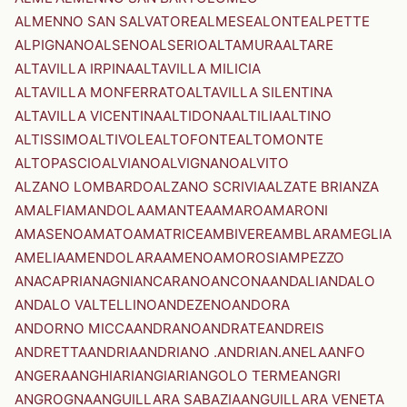
ALMENNO SAN SALVATORE
ALMESE
ALONTE
ALPETTE
ALPIGNANO
ALSENO
ALSERIO
ALTAMURA
ALTARE
ALTAVILLA IRPINA
ALTAVILLA MILICIA
ALTAVILLA MONFERRATO
ALTAVILLA SILENTINA
ALTAVILLA VICENTINA
ALTIDONA
ALTILIA
ALTINO
ALTISSIMO
ALTIVOLE
ALTOFONTE
ALTOMONTE
ALTOPASCIO
ALVIANO
ALVIGNANO
ALVITO
ALZANO LOMBARDO
ALZANO SCRIVIA
ALZATE BRIANZA
AMALFI
AMANDOLA
AMANTEA
AMARO
AMARONI
AMASENO
AMATO
AMATRICE
AMBIVERE
AMBLAR
AMEGLIA
AMELIA
AMENDOLARA
AMENO
AMOROSI
AMPEZZO
ANACAPRI
ANAGNI
ANCARANO
ANCONA
ANDALI
ANDALO
ANDALO VALTELLINO
ANDEZENO
ANDORA
ANDORNO MICCA
ANDRANO
ANDRATE
ANDREIS
ANDRETTA
ANDRIA
ANDRIANO .ANDRIAN.
ANELA
ANFO
ANGERA
ANGHIARI
ANGIARI
ANGOLO TERME
ANGRI
ANGROGNA
ANGUILLARA SABAZIA
ANGUILLARA VENETA