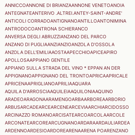
ANNICCO
ANNONE DI BRIANZA
ANNONE VENETO
ANOIA
ANTEGNATE
ANTERIVO .ALTREI.
ANTEY-SAINT-ANDRE'
ANTICOLI CORRADO
ANTIGNANO
ANTILLO
ANTONIMINA
ANTRODOCO
ANTRONA SCHIERANCO
ANVERSA DEGLI ABRUZZI
ANZANO DEL PARCO
ANZANO DI PUGLIA
ANZI
ANZIO
ANZOLA D'OSSOLA
ANZOLA DELL'EMILIA
AOSTA
APECCHIO
APICE
APIRO
APOLLOSA
APPIANO GENTILE
APPIANO SULLA STRADA DEL VINO * EPPAN AN DER
APPIGNANO
APPIGNANO DEL TRONTO
APRICA
APRICALE
APRICENA
APRIGLIANO
APRILIA
AQUARA
AQUILA D'ARROSCIA
AQUILEIA
AQUILONIA
AQUINO
ARADEO
ARAGONA
ARAMENGO
ARBA
ARBOREA
ARBORIO
ARBUS
ARCADE
ARCE
ARCENE
ARCEVIA
ARCHI
ARCIDOSSO
ARCINAZZO ROMANO
ARCISATE
ARCO
ARCOLA
ARCOLE
ARCONATE
ARCORE
ARCUGNANO
ARDARA
ARDAULI
ARDEA
ARDENNO
ARDESIO
ARDORE
ARENA
ARENA PO
ARENZANO