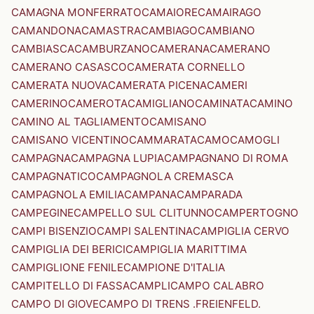
CAMAGNA MONFERRATO
CAMAIORE
CAMAIRAGO
CAMANDONA
CAMASTRA
CAMBIAGO
CAMBIANO
CAMBIASCA
CAMBURZANO
CAMERANA
CAMERANO
CAMERANO CASASCO
CAMERATA CORNELLO
CAMERATA NUOVA
CAMERATA PICENA
CAMERI
CAMERINO
CAMEROTA
CAMIGLIANO
CAMINATA
CAMINO
CAMINO AL TAGLIAMENTO
CAMISANO
CAMISANO VICENTINO
CAMMARATA
CAMO
CAMOGLI
CAMPAGNA
CAMPAGNA LUPIA
CAMPAGNANO DI ROMA
CAMPAGNATICO
CAMPAGNOLA CREMASCA
CAMPAGNOLA EMILIA
CAMPANA
CAMPARADA
CAMPEGINE
CAMPELLO SUL CLITUNNO
CAMPERTOGNO
CAMPI BISENZIO
CAMPI SALENTINA
CAMPIGLIA CERVO
CAMPIGLIA DEI BERICI
CAMPIGLIA MARITTIMA
CAMPIGLIONE FENILE
CAMPIONE D'ITALIA
CAMPITELLO DI FASSA
CAMPLI
CAMPO CALABRO
CAMPO DI GIOVE
CAMPO DI TRENS .FREIENFELD.