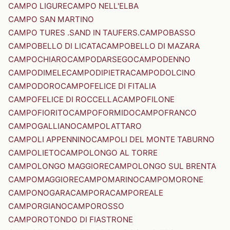
CAMPO LIGURE
CAMPO NELL'ELBA
CAMPO SAN MARTINO
CAMPO TURES .SAND IN TAUFERS.
CAMPOBASSO
CAMPOBELLO DI LICATA
CAMPOBELLO DI MAZARA
CAMPOCHIARO
CAMPODARSEGO
CAMPODENNO
CAMPODIMELE
CAMPODIPIETRA
CAMPODOLCINO
CAMPODORO
CAMPOFELICE DI FITALIA
CAMPOFELICE DI ROCCELLA
CAMPOFILONE
CAMPOFIORITO
CAMPOFORMIDO
CAMPOFRANCO
CAMPOGALLIANO
CAMPOLATTARO
CAMPOLI APPENNINO
CAMPOLI DEL MONTE TABURNO
CAMPOLIETO
CAMPOLONGO AL TORRE
CAMPOLONGO MAGGIORE
CAMPOLONGO SUL BRENTA
CAMPOMAGGIORE
CAMPOMARINO
CAMPOMORONE
CAMPONOGARA
CAMPORA
CAMPOREALE
CAMPORGIANO
CAMPOROSSO
CAMPOROTONDO DI FIASTRONE