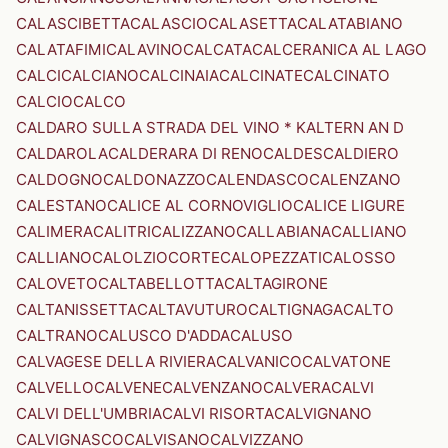
CALASCIBETTA
CALASCIO
CALASETTA
CALATABIANO
CALATAFIMI
CALAVINO
CALCATA
CALCERANICA AL LAGO
CALCI
CALCIANO
CALCINAIA
CALCINATE
CALCINATO
CALCIO
CALCO
CALDARO SULLA STRADA DEL VINO * KALTERN AN D
CALDAROLA
CALDERARA DI RENO
CALDES
CALDIERO
CALDOGNO
CALDONAZZO
CALENDASCO
CALENZANO
CALESTANO
CALICE AL CORNOVIGLIO
CALICE LIGURE
CALIMERA
CALITRI
CALIZZANO
CALLABIANA
CALLIANO
CALLIANO
CALOLZIOCORTE
CALOPEZZATI
CALOSSO
CALOVETO
CALTABELLOTTA
CALTAGIRONE
CALTANISSETTA
CALTAVUTURO
CALTIGNAGA
CALTO
CALTRANO
CALUSCO D'ADDA
CALUSO
CALVAGESE DELLA RIVIERA
CALVANICO
CALVATONE
CALVELLO
CALVENE
CALVENZANO
CALVERA
CALVI
CALVI DELL'UMBRIA
CALVI RISORTA
CALVIGNANO
CALVIGNASCO
CALVISANO
CALVIZZANO