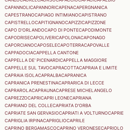
CAPANNOLI
CAPANNORI
CAPENA
CAPERGNANICA
CAPESTRANO
CAPIAGO INTIMIANO
CAPISTRANO
CAPISTRELLO
CAPITIGNANO
CAPIZZI
CAPIZZONE
CAPO D'ORLANDO
CAPO DI PONTE
CAPODIMONTE
CAPODRISE
CAPOLIVERI
CAPOLONA
CAPONAGO
CAPORCIANO
CAPOSELE
CAPOTERRA
CAPOVALLE
CAPPADOCIA
CAPPELLA CANTONE
CAPPELLA DE' PICENARDI
CAPPELLA MAGGIORE
CAPPELLE SUL TAVO
CAPRACOTTA
CAPRAIA E LIMITE
CAPRAIA ISOLA
CAPRALBA
CAPRANICA
CAPRANICA PRENESTINA
CAPRARICA DI LECCE
CAPRAROLA
CAPRAUNA
CAPRESE MICHELANGELO
CAPREZZO
CAPRI
CAPRI LEONE
CAPRIANA
CAPRIANO DEL COLLE
CAPRIATA D'ORBA
CAPRIATE SAN GERVASIO
CAPRIATI A VOLTURNO
CAPRIE
CAPRIGLIA IRPINA
CAPRIGLIO
CAPRILE
CAPRINO BERGAMASCO
CAPRINO VERONESE
CAPRIOLO