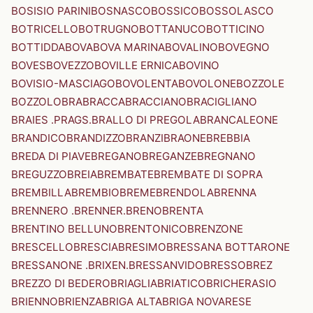
BOSISIO PARINI
BOSNASCO
BOSSICO
BOSSOLASCO
BOTRICELLO
BOTRUGNO
BOTTANUCO
BOTTICINO
BOTTIDDA
BOVA
BOVA MARINA
BOVALINO
BOVEGNO
BOVES
BOVEZZO
BOVILLE ERNICA
BOVINO
BOVISIO-MASCIAGO
BOVOLENTA
BOVOLONE
BOZZOLE
BOZZOLO
BRA
BRACCA
BRACCIANO
BRACIGLIANO
BRAIES .PRAGS.
BRALLO DI PREGOLA
BRANCALEONE
BRANDICO
BRANDIZZO
BRANZI
BRAONE
BREBBIA
BREDA DI PIAVE
BREGANO
BREGANZE
BREGNANO
BREGUZZO
BREIA
BREMBATE
BREMBATE DI SOPRA
BREMBILLA
BREMBIO
BREME
BRENDOLA
BRENNA
BRENNERO .BRENNER.
BRENO
BRENTA
BRENTINO BELLUNO
BRENTONICO
BRENZONE
BRESCELLO
BRESCIA
BRESIMO
BRESSANA BOTTARONE
BRESSANONE .BRIXEN.
BRESSANVIDO
BRESSO
BREZ
BREZZO DI BEDERO
BRIAGLIA
BRIATICO
BRICHERASIO
BRIENNO
BRIENZA
BRIGA ALTA
BRIGA NOVARESE