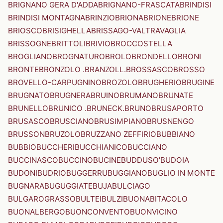
BRIGNANO GERA D'ADDA
BRIGNANO-FRASCATA
BRINDISI
BRINDISI MONTAGNA
BRINZIO
BRIONA
BRIONE
BRIONE
BRIOSCO
BRISIGHELLA
BRISSAGO-VALTRAVAGLIA
BRISSOGNE
BRITTOLI
BRIVIO
BROCCOSTELLA
BROGLIANO
BROGNATURO
BROLO
BRONDELLO
BRONI
BRONTE
BRONZOLO .BRANZOLL.
BROSSASCO
BROSSO
BROVELLO-CARPUGNINO
BROZOLO
BRUGHERIO
BRUGINE
BRUGNATO
BRUGNERA
BRUINO
BRUMANO
BRUNATE
BRUNELLO
BRUNICO .BRUNECK.
BRUNO
BRUSAPORTO
BRUSASCO
BRUSCIANO
BRUSIMPIANO
BRUSNENGO
BRUSSON
BRUZOLO
BRUZZANO ZEFFIRIO
BUBBIANO
BUBBIO
BUCCHERI
BUCCHIANICO
BUCCIANO
BUCCINASCO
BUCCINO
BUCINE
BUDDUSO'
BUDOIA
BUDONI
BUDRIO
BUGGERRU
BUGGIANO
BUGLIO IN MONTE
BUGNARA
BUGUGGIATE
BUJA
BULCIAGO
BULGAROGRASSO
BULTEI
BULZI
BUONABITACOLO
BUONALBERGO
BUONCONVENTO
BUONVICINO