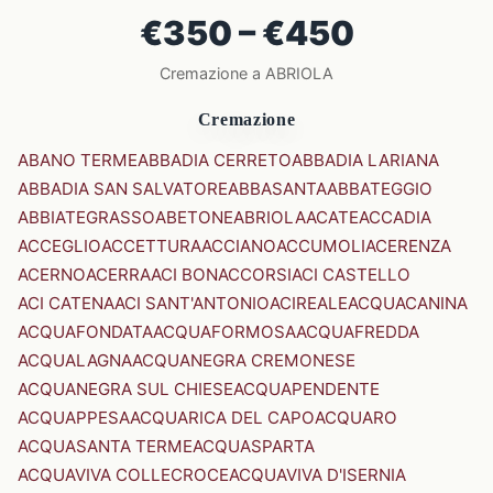
€350 – €450
Cremazione a ABRIOLA
Cremazione
ABANO TERME
ABBADIA CERRETO
ABBADIA LARIANA
ABBADIA SAN SALVATORE
ABBASANTA
ABBATEGGIO
ABBIATEGRASSO
ABETONE
ABRIOLA
ACATE
ACCADIA
ACCEGLIO
ACCETTURA
ACCIANO
ACCUMOLI
ACERENZA
ACERNO
ACERRA
ACI BONACCORSI
ACI CASTELLO
ACI CATENA
ACI SANT'ANTONIO
ACIREALE
ACQUACANINA
ACQUAFONDATA
ACQUAFORMOSA
ACQUAFREDDA
ACQUALAGNA
ACQUANEGRA CREMONESE
ACQUANEGRA SUL CHIESE
ACQUAPENDENTE
ACQUAPPESA
ACQUARICA DEL CAPO
ACQUARO
ACQUASANTA TERME
ACQUASPARTA
ACQUAVIVA COLLECROCE
ACQUAVIVA D'ISERNIA