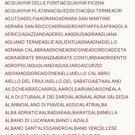
ACQUAVIVA DELLE FONTI
ACQUAVIVA PICENA
ACQUAVIVA PLATANI
ACQUEDOLCI
ACQUI TERME
ACRI
ACUTO
ADELFIA
ADRANO
ADRARA SAN MARTINO
ADRARA SAN ROCCO
ADRIA
ADRO
AFFI
AFFILE
AFRAGOLA
AFRICO
AGAZZANO
AGEROLA
AGGIUS
AGIRA
AGLIANA
AGLIANO TERME
AGLIE'
AGLIENTU
AGNA
AGNADELLO
AGNANA CALABRA
AGNONE
AGNOSINE
AGORDO
AGOSTA
AGRA
AGRATE BRIANZA
AGRATE CONTURBIA
AGRIGENTO
AGROPOLI
AGUGLIANO
AGUGLIARO
AICURZIO
AIDOMAGGIORE
AIDONE
AIELLI
AIELLO CALABRO
AIELLO DEL FRIULI
AIELLO DEL SABATO
AIETA
AILANO
AILOCHE
AIRASCA
AIROLA
AIROLE
AIRUNO
AISONE
ALA
ALA DI STURA
ALA' DEI SARDI
ALAGNA
ALAGNA VALSESIA
ALANNO
ALANO DI PIAVE
ALASSIO
ALATRI
ALBA
ALBA ADRIATICA
ALBAGIARA
ALBAIRATE
ALBANELLA
ALBANO DI LUCANIA
ALBANO LAZIALE
ALBANO SANT'ALESSANDRO
ALBANO VERCELLESE