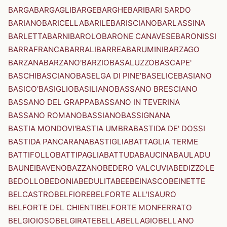
BARGA
BARGAGLI
BARGE
BARGHE
BARI
BARI SARDO
BARIANO
BARICELLA
BARILE
BARISCIANO
BARLASSINA
BARLETTA
BARNI
BAROLO
BARONE CANAVESE
BARONISSI
BARRAFRANCA
BARRALI
BARREA
BARUMINI
BARZAGO
BARZANA
BARZANO'
BARZIO
BASALUZZO
BASCAPE'
BASCHI
BASCIANO
BASELGA DI PINE'
BASELICE
BASIANO
BASICO'
BASIGLIO
BASILIANO
BASSANO BRESCIANO
BASSANO DEL GRAPPA
BASSANO IN TEVERINA
BASSANO ROMANO
BASSIANO
BASSIGNANA
BASTIA MONDOVI'
BASTIA UMBRA
BASTIDA DE' DOSSI
BASTIDA PANCARANA
BASTIGLIA
BATTAGLIA TERME
BATTIFOLLO
BATTIPAGLIA
BATTUDA
BAUCINA
BAULADU
BAUNEI
BAVENO
BAZZANO
BEDERO VALCUVIA
BEDIZZOLE
BEDOLLO
BEDONIA
BEDULITA
BEE
BEINASCO
BEINETTE
BELCASTRO
BELFIORE
BELFORTE ALL'ISAURO
BELFORTE DEL CHIENTI
BELFORTE MONFERRATO
BELGIOIOSO
BELGIRATE
BELLA
BELLAGIO
BELLANO