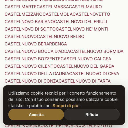
CASTELMARTE
CASTELMASSA
CASTELMAURO
CASTELMEZZANO
CASTELMOLA
CASTELNOVETTO
CASTELNOVO BARIANO
CASTELNOVO DEL FRIULI
CASTELNOVO DI SOTTO
CASTELNOVO NE' MONTI
CASTELNUOVO
CASTELNUOVO BELBO
CASTELNUOVO BERARDENGA
CASTELNUOVO BOCCA D'ADDA
CASTELNUOVO BORMIDA
CASTELNUOVO BOZZENTE
CASTELNUOVO CALCEA
CASTELNUOVO CILENTO
CASTELNUOVO DEL GARDA
CASTELNUOVO DELLA DAUNIA
CASTELNUOVO DI CEVA
CASTELNUOVO DI CONZA
CASTELNUOVO DI FARFA
CASTELNUOVO DI GARFAGNANA
Utilizziamo cookie tecnici per il corretto funzionamento
CASTELNUOVO DI PORTO
CASTELNUOVO DON BOSCO
del sito. Con il tuo consenso possiamo utilizzare cookie
CASTELNUOVO MAGRA
CASTELNUOVO NIGRA
statistici e pubblicitari.
Scopri di più
.
CASTELNUOVO PARANO
CASTELNUOVO RANGONE
Accetta
Rifiuta
CASTELNUOVO SCRIVIA
CASTELNUOVO VAL DI CECINA
CASTELPAGANO
CASTELPETROSO
CASTELPIZZUTO