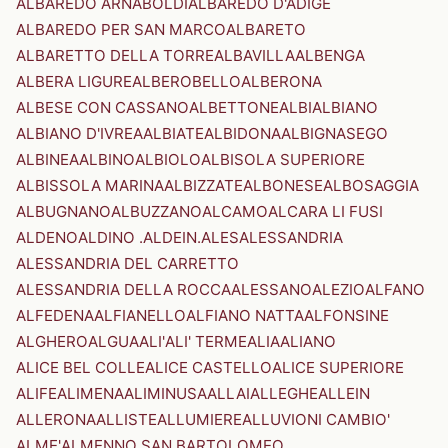
ALBAREDO ARNABOLDI
ALBAREDO D'ADIGE
ALBAREDO PER SAN MARCO
ALBARETO
ALBARETTO DELLA TORRE
ALBAVILLA
ALBENGA
ALBERA LIGURE
ALBEROBELLO
ALBERONA
ALBESE CON CASSANO
ALBETTONE
ALBI
ALBIANO
ALBIANO D'IVREA
ALBIATE
ALBIDONA
ALBIGNASEGO
ALBINEA
ALBINO
ALBIOLO
ALBISOLA SUPERIORE
ALBISSOLA MARINA
ALBIZZATE
ALBONESE
ALBOSAGGIA
ALBUGNANO
ALBUZZANO
ALCAMO
ALCARA LI FUSI
ALDENO
ALDINO .ALDEIN.
ALES
ALESSANDRIA
ALESSANDRIA DEL CARRETTO
ALESSANDRIA DELLA ROCCA
ALESSANO
ALEZIO
ALFANO
ALFEDENA
ALFIANELLO
ALFIANO NATTA
ALFONSINE
ALGHERO
ALGUA
ALI'
ALI' TERME
ALIA
ALIANO
ALICE BEL COLLE
ALICE CASTELLO
ALICE SUPERIORE
ALIFE
ALIMENA
ALIMINUSA
ALLAI
ALLEGHE
ALLEIN
ALLERONA
ALLISTE
ALLUMIERE
ALLUVIONI CAMBIO'
ALME'
ALMENNO SAN BARTOLOMEO