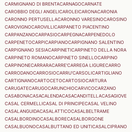
CARMIGNANO DI BRENTA
CARNAGO
CARNATE
CAROBBIO DEGLI ANGELI
CAROLEI
CARONA
CARONIA
CARONNO PERTUSELLA
CARONNO VARESINO
CAROSINO
CAROVIGNO
CAROVILLI
CARPANETO PIACENTINO
CARPANZANO
CARPASIO
CARPEGNA
CARPENEDOLO
CARPENETO
CARPI
CARPIANO
CARPIGNANO SALENTINO
CARPIGNANO SESIA
CARPINETI
CARPINETO DELLA NORA
CARPINETO ROMANO
CARPINETO SINELLO
CARPINO
CARPINONE
CARRARA
CARRE'
CARREGA LIGURE
CARRO
CARRODANO
CARROSIO
CARRU'
CARSOLI
CARTIGLIANO
CARTIGNANO
CARTOCETO
CARTOSIO
CARTURA
CARUGATE
CARUGO
CARUNCHIO
CARVICO
CARZANO
CASABONA
CASACALENDA
CASACANDITELLA
CASAGIOVE
CASAL CERMELLI
CASAL DI PRINCIPE
CASAL VELINO
CASALANGUIDA
CASALATTICO
CASALBELTRAME
CASALBORDINO
CASALBORE
CASALBORGONE
CASALBUONO
CASALBUTTANO ED UNITI
CASALCIPRANO