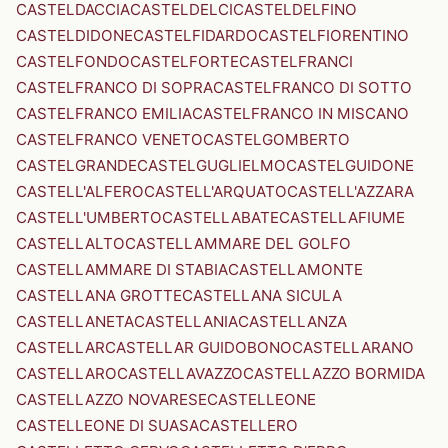
CASTELDACCIA
CASTELDELCI
CASTELDELFINO
CASTELDIDONE
CASTELFIDARDO
CASTELFIORENTINO
CASTELFONDO
CASTELFORTE
CASTELFRANCI
CASTELFRANCO DI SOPRA
CASTELFRANCO DI SOTTO
CASTELFRANCO EMILIA
CASTELFRANCO IN MISCANO
CASTELFRANCO VENETO
CASTELGOMBERTO
CASTELGRANDE
CASTELGUGLIELMO
CASTELGUIDONE
CASTELL'ALFERO
CASTELL'ARQUATO
CASTELL'AZZARA
CASTELL'UMBERTO
CASTELLABATE
CASTELLAFIUME
CASTELLALTO
CASTELLAMMARE DEL GOLFO
CASTELLAMMARE DI STABIA
CASTELLAMONTE
CASTELLANA GROTTE
CASTELLANA SICULA
CASTELLANETA
CASTELLANIA
CASTELLANZA
CASTELLAR
CASTELLAR GUIDOBONO
CASTELLARANO
CASTELLARO
CASTELLAVAZZO
CASTELLAZZO BORMIDA
CASTELLAZZO NOVARESE
CASTELLEONE
CASTELLEONE DI SUASA
CASTELLERO