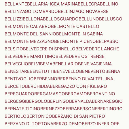
BELLANTE
BELLARIA-IGEA MARINA
BELLEGRA
BELLINO
BELLINZAGO LOMBARDO
BELLINZAGO NOVARESE
BELLIZZI
BELLONA
BELLOSGUARDO
BELLUNO
BELLUSCO
BELMONTE CALABRO
BELMONTE CASTELLO
BELMONTE DEL SANNIO
BELMONTE IN SABINA
BELMONTE MEZZAGNO
BELMONTE PICENO
BELPASSO
BELSITO
BELVEDERE DI SPINELLO
BELVEDERE LANGHE
BELVEDERE MARITTIMO
BELVEDERE OSTRENSE
BELVEGLIO
BELVI
BEMA
BENE LARIO
BENE VAGIENNA
BENESTARE
BENETUTTI
BENEVELLO
BENEVENTO
BENNA
BENTIVOGLIO
BERBENNO
BERBENNO DI VALTELLINA
BERCETO
BERCHIDDA
BEREGAZZO CON FIGLIARO
BEREGUARDO
BERGAMASCO
BERGAMO
BERGANTINO
BERGEGGI
BERGOLO
BERLINGO
BERNALDA
BERNAREGGIO
BERNATE TICINO
BERNEZZO
BERRA
BERSONE
BERTINORO
BERTIOLO
BERTONICO
BERZANO DI SAN PIETRO
BERZANO DI TORTONA
BERZO DEMO
BERZO INFERIORE