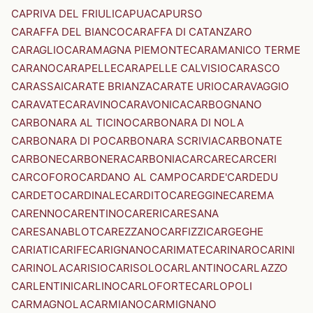
CAPRIVA DEL FRIULI
CAPUA
CAPURSO
CARAFFA DEL BIANCO
CARAFFA DI CATANZARO
CARAGLIO
CARAMAGNA PIEMONTE
CARAMANICO TERME
CARANO
CARAPELLE
CARAPELLE CALVISIO
CARASCO
CARASSAI
CARATE BRIANZA
CARATE URIO
CARAVAGGIO
CARAVATE
CARAVINO
CARAVONICA
CARBOGNANO
CARBONARA AL TICINO
CARBONARA DI NOLA
CARBONARA DI PO
CARBONARA SCRIVIA
CARBONATE
CARBONE
CARBONERA
CARBONIA
CARCARE
CARCERI
CARCOFORO
CARDANO AL CAMPO
CARDE'
CARDEDU
CARDETO
CARDINALE
CARDITO
CAREGGINE
CAREMA
CARENNO
CARENTINO
CARERI
CARESANA
CARESANABLOT
CAREZZANO
CARFIZZI
CARGEGHE
CARIATI
CARIFE
CARIGNANO
CARIMATE
CARINARO
CARINI
CARINOLA
CARISIO
CARISOLO
CARLANTINO
CARLAZZO
CARLENTINI
CARLINO
CARLOFORTE
CARLOPOLI
CARMAGNOLA
CARMIANO
CARMIGNANO