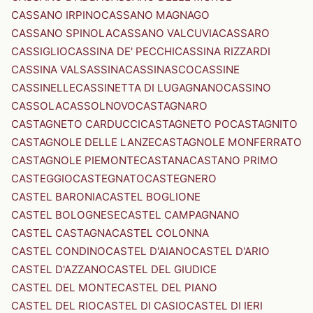
CASSANO IRPINO
CASSANO MAGNAGO
CASSANO SPINOLA
CASSANO VALCUVIA
CASSARO
CASSIGLIO
CASSINA DE' PECCHI
CASSINA RIZZARDI
CASSINA VALSASSINA
CASSINASCO
CASSINE
CASSINELLE
CASSINETTA DI LUGAGNANO
CASSINO
CASSOLA
CASSOLNOVO
CASTAGNARO
CASTAGNETO CARDUCCI
CASTAGNETO PO
CASTAGNITO
CASTAGNOLE DELLE LANZE
CASTAGNOLE MONFERRATO
CASTAGNOLE PIEMONTE
CASTANA
CASTANO PRIMO
CASTEGGIO
CASTEGNATO
CASTEGNERO
CASTEL BARONIA
CASTEL BOGLIONE
CASTEL BOLOGNESE
CASTEL CAMPAGNANO
CASTEL CASTAGNA
CASTEL COLONNA
CASTEL CONDINO
CASTEL D'AIANO
CASTEL D'ARIO
CASTEL D'AZZANO
CASTEL DEL GIUDICE
CASTEL DEL MONTE
CASTEL DEL PIANO
CASTEL DEL RIO
CASTEL DI CASIO
CASTEL DI IERI