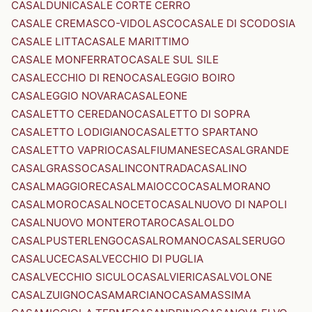
CASALDUNI
CASALE CORTE CERRO
CASALE CREMASCO-VIDOLASCO
CASALE DI SCODOSIA
CASALE LITTA
CASALE MARITTIMO
CASALE MONFERRATO
CASALE SUL SILE
CASALECCHIO DI RENO
CASALEGGIO BOIRO
CASALEGGIO NOVARA
CASALEONE
CASALETTO CEREDANO
CASALETTO DI SOPRA
CASALETTO LODIGIANO
CASALETTO SPARTANO
CASALETTO VAPRIO
CASALFIUMANESE
CASALGRANDE
CASALGRASSO
CASALINCONTRADA
CASALINO
CASALMAGGIORE
CASALMAIOCCO
CASALMORANO
CASALMORO
CASALNOCETO
CASALNUOVO DI NAPOLI
CASALNUOVO MONTEROTARO
CASALOLDO
CASALPUSTERLENGO
CASALROMANO
CASALSERUGO
CASALUCE
CASALVECCHIO DI PUGLIA
CASALVECCHIO SICULO
CASALVIERI
CASALVOLONE
CASALZUIGNO
CASAMARCIANO
CASAMASSIMA