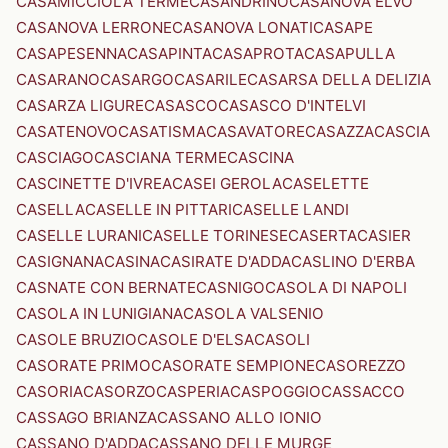
CASAMICCIOLA TERME
CASANDRINO
CASANOVA ELVO
CASANOVA LERRONE
CASANOVA LONATI
CASAPE
CASAPESENNA
CASAPINTA
CASAPROTA
CASAPULLA
CASARANO
CASARGO
CASARILE
CASARSA DELLA DELIZIA
CASARZA LIGURE
CASASCO
CASASCO D'INTELVI
CASATENOVO
CASATISMA
CASAVATORE
CASAZZA
CASCIA
CASCIAGO
CASCIANA TERME
CASCINA
CASCINETTE D'IVREA
CASEI GEROLA
CASELETTE
CASELLA
CASELLE IN PITTARI
CASELLE LANDI
CASELLE LURANI
CASELLE TORINESE
CASERTA
CASIER
CASIGNANA
CASINA
CASIRATE D'ADDA
CASLINO D'ERBA
CASNATE CON BERNATE
CASNIGO
CASOLA DI NAPOLI
CASOLA IN LUNIGIANA
CASOLA VALSENIO
CASOLE BRUZIO
CASOLE D'ELSA
CASOLI
CASORATE PRIMO
CASORATE SEMPIONE
CASOREZZO
CASORIA
CASORZO
CASPERIA
CASPOGGIO
CASSACCO
CASSAGO BRIANZA
CASSANO ALLO IONIO
CASSANO D'ADDA
CASSANO DELLE MURGE