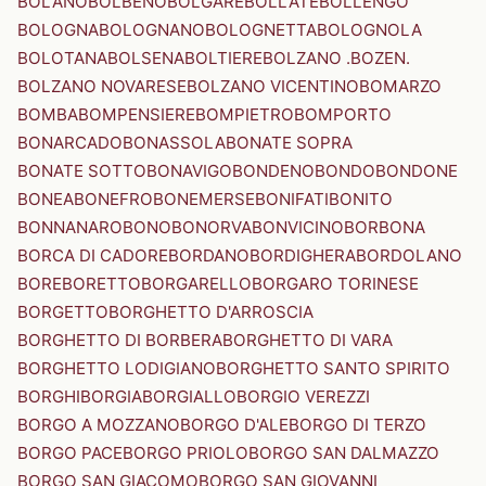
BOLANO
BOLBENO
BOLGARE
BOLLATE
BOLLENGO
BOLOGNA
BOLOGNANO
BOLOGNETTA
BOLOGNOLA
BOLOTANA
BOLSENA
BOLTIERE
BOLZANO .BOZEN.
BOLZANO NOVARESE
BOLZANO VICENTINO
BOMARZO
BOMBA
BOMPENSIERE
BOMPIETRO
BOMPORTO
BONARCADO
BONASSOLA
BONATE SOPRA
BONATE SOTTO
BONAVIGO
BONDENO
BONDO
BONDONE
BONEA
BONEFRO
BONEMERSE
BONIFATI
BONITO
BONNANARO
BONO
BONORVA
BONVICINO
BORBONA
BORCA DI CADORE
BORDANO
BORDIGHERA
BORDOLANO
BORE
BORETTO
BORGARELLO
BORGARO TORINESE
BORGETTO
BORGHETTO D'ARROSCIA
BORGHETTO DI BORBERA
BORGHETTO DI VARA
BORGHETTO LODIGIANO
BORGHETTO SANTO SPIRITO
BORGHI
BORGIA
BORGIALLO
BORGIO VEREZZI
BORGO A MOZZANO
BORGO D'ALE
BORGO DI TERZO
BORGO PACE
BORGO PRIOLO
BORGO SAN DALMAZZO
BORGO SAN GIACOMO
BORGO SAN GIOVANNI