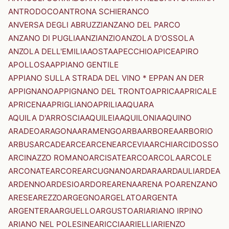
ANTRODOCO
ANTRONA SCHIERANCO
ANVERSA DEGLI ABRUZZI
ANZANO DEL PARCO
ANZANO DI PUGLIA
ANZI
ANZIO
ANZOLA D'OSSOLA
ANZOLA DELL'EMILIA
AOSTA
APECCHIO
APICE
APIRO
APOLLOSA
APPIANO GENTILE
APPIANO SULLA STRADA DEL VINO * EPPAN AN DER
APPIGNANO
APPIGNANO DEL TRONTO
APRICA
APRICALE
APRICENA
APRIGLIANO
APRILIA
AQUARA
AQUILA D'ARROSCIA
AQUILEIA
AQUILONIA
AQUINO
ARADEO
ARAGONA
ARAMENGO
ARBA
ARBOREA
ARBORIO
ARBUS
ARCADE
ARCE
ARCENE
ARCEVIA
ARCHI
ARCIDOSSO
ARCINAZZO ROMANO
ARCISATE
ARCO
ARCOLA
ARCOLE
ARCONATE
ARCORE
ARCUGNANO
ARDARA
ARDAULI
ARDEA
ARDENNO
ARDESIO
ARDORE
ARENA
ARENA PO
ARENZANO
ARESE
AREZZO
ARGEGNO
ARGELATO
ARGENTA
ARGENTERA
ARGUELLO
ARGUSTO
ARI
ARIANO IRPINO
ARIANO NEL POLESINE
ARICCIA
ARIELLI
ARIENZO