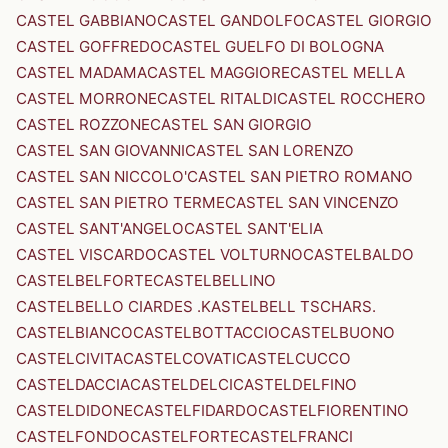
CASTEL GABBIANO
CASTEL GANDOLFO
CASTEL GIORGIO
CASTEL GOFFREDO
CASTEL GUELFO DI BOLOGNA
CASTEL MADAMA
CASTEL MAGGIORE
CASTEL MELLA
CASTEL MORRONE
CASTEL RITALDI
CASTEL ROCCHERO
CASTEL ROZZONE
CASTEL SAN GIORGIO
CASTEL SAN GIOVANNI
CASTEL SAN LORENZO
CASTEL SAN NICCOLO'
CASTEL SAN PIETRO ROMANO
CASTEL SAN PIETRO TERME
CASTEL SAN VINCENZO
CASTEL SANT'ANGELO
CASTEL SANT'ELIA
CASTEL VISCARDO
CASTEL VOLTURNO
CASTELBALDO
CASTELBELFORTE
CASTELBELLINO
CASTELBELLO CIARDES .KASTELBELL TSCHARS.
CASTELBIANCO
CASTELBOTTACCIO
CASTELBUONO
CASTELCIVITA
CASTELCOVATI
CASTELCUCCO
CASTELDACCIA
CASTELDELCI
CASTELDELFINO
CASTELDIDONE
CASTELFIDARDO
CASTELFIORENTINO
CASTELFONDO
CASTELFORTE
CASTELFRANCI