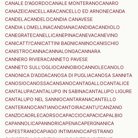
CANALE D'AGORDO
CANALE MONTERANO
CANARO
CANAZEI
CANCELLARA
CANCELLO ED ARNONE
CANDA
CANDELA
CANDELO
CANDIA CANAVESE
CANDIA LOMELLINA
CANDIANA
CANDIDA
CANDIOLO
CANEGRATE
CANELLI
CANEPINA
CANEVA
CANEVINO
CANICATTI'
CANICATTINI BAGNI
CANINO
CANISCHIO
CANISTRO
CANNA
CANNALONGA
CANNARA
CANNERO RIVIERA
CANNETO PAVESE
CANNETO SULL'OGLIO
CANNOBIO
CANNOLE
CANOLO
CANONICA D'ADDA
CANOSA DI PUGLIA
CANOSA SANNITA
CANOSIO
CANOSSA
CANSANO
CANTAGALLO
CANTALICE
CANTALUPA
CANTALUPO IN SABINA
CANTALUPO LIGURE
CANTALUPO NEL SANNIO
CANTARANA
CANTELLO
CANTERANO
CANTIANO
CANTOIRA
CANTU'
CANZANO
CANZO
CAORLE
CAORSO
CAPACCIO
CAPACI
CAPALBIO
CAPANNOLI
CAPANNORI
CAPENA
CAPERGNANICA
CAPESTRANO
CAPIAGO INTIMIANO
CAPISTRANO