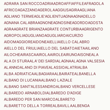
ADRARA SAN ROCCO
ADRIA
ADRO
AFFI
AFFILE
AFRAGOLA
AFRICO
AGAZZANO
AGEROLA
AGGIUS
AGIRA
AGLIANA
AGLIANO TERME
AGLIE'
AGLIENTU
AGNA
AGNADELLO
AGNANA CALABRA
AGNONE
AGNOSINE
AGORDO
AGOSTA
AGRA
AGRATE BRIANZA
AGRATE CONTURBIA
AGRIGENTO
AGROPOLI
AGUGLIANO
AGUGLIARO
AICURZIO
AIDOMAGGIORE
AIDONE
AIELLI
AIELLO CALABRO
AIELLO DEL FRIULI
AIELLO DEL SABATO
AIETA
AILANO
AILOCHE
AIRASCA
AIROLA
AIROLE
AIRUNO
AISONE
ALA
ALA DI STURA
ALA' DEI SARDI
ALAGNA
ALAGNA VALSESIA
ALANNO
ALANO DI PIAVE
ALASSIO
ALATRI
ALBA
ALBA ADRIATICA
ALBAGIARA
ALBAIRATE
ALBANELLA
ALBANO DI LUCANIA
ALBANO LAZIALE
ALBANO SANT'ALESSANDRO
ALBANO VERCELLESE
ALBAREDO ARNABOLDI
ALBAREDO D'ADIGE
ALBAREDO PER SAN MARCO
ALBARETO
ALBARETTO DELLA TORRE
ALBAVILLA
ALBENGA