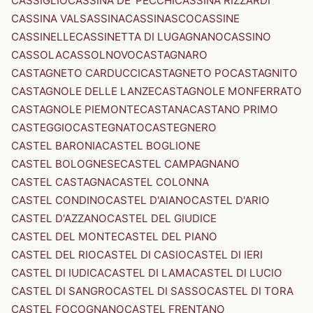
CASSIGLIO
CASSINA DE' PECCHI
CASSINA RIZZARDI
CASSINA VALSASSINA
CASSINASCO
CASSINE
CASSINELLE
CASSINETTA DI LUGAGNANO
CASSINO
CASSOLA
CASSOLNOVO
CASTAGNARO
CASTAGNETO CARDUCCI
CASTAGNETO PO
CASTAGNITO
CASTAGNOLE DELLE LANZE
CASTAGNOLE MONFERRATO
CASTAGNOLE PIEMONTE
CASTANA
CASTANO PRIMO
CASTEGGIO
CASTEGNATO
CASTEGNERO
CASTEL BARONIA
CASTEL BOGLIONE
CASTEL BOLOGNESE
CASTEL CAMPAGNANO
CASTEL CASTAGNA
CASTEL COLONNA
CASTEL CONDINO
CASTEL D'AIANO
CASTEL D'ARIO
CASTEL D'AZZANO
CASTEL DEL GIUDICE
CASTEL DEL MONTE
CASTEL DEL PIANO
CASTEL DEL RIO
CASTEL DI CASIO
CASTEL DI IERI
CASTEL DI IUDICA
CASTEL DI LAMA
CASTEL DI LUCIO
CASTEL DI SANGRO
CASTEL DI SASSO
CASTEL DI TORA
CASTEL FOCOGNANO
CASTEL FRENTANO