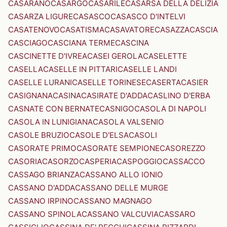
CASARANO
CASARGO
CASARILE
CASARSA DELLA DELIZIA
CASARZA LIGURE
CASASCO
CASASCO D'INTELVI
CASATENOVO
CASATISMA
CASAVATORE
CASAZZA
CASCIA
CASCIAGO
CASCIANA TERME
CASCINA
CASCINETTE D'IVREA
CASEI GEROLA
CASELETTE
CASELLA
CASELLE IN PITTARI
CASELLE LANDI
CASELLE LURANI
CASELLE TORINESE
CASERTA
CASIER
CASIGNANA
CASINA
CASIRATE D'ADDA
CASLINO D'ERBA
CASNATE CON BERNATE
CASNIGO
CASOLA DI NAPOLI
CASOLA IN LUNIGIANA
CASOLA VALSENIO
CASOLE BRUZIO
CASOLE D'ELSA
CASOLI
CASORATE PRIMO
CASORATE SEMPIONE
CASOREZZO
CASORIA
CASORZO
CASPERIA
CASPOGGIO
CASSACCO
CASSAGO BRIANZA
CASSANO ALLO IONIO
CASSANO D'ADDA
CASSANO DELLE MURGE
CASSANO IRPINO
CASSANO MAGNAGO
CASSANO SPINOLA
CASSANO VALCUVIA
CASSARO