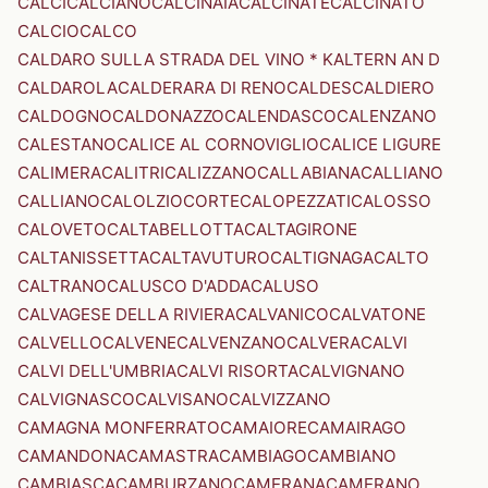
CALCI
CALCIANO
CALCINAIA
CALCINATE
CALCINATO
CALCIO
CALCO
CALDARO SULLA STRADA DEL VINO * KALTERN AN D
CALDAROLA
CALDERARA DI RENO
CALDES
CALDIERO
CALDOGNO
CALDONAZZO
CALENDASCO
CALENZANO
CALESTANO
CALICE AL CORNOVIGLIO
CALICE LIGURE
CALIMERA
CALITRI
CALIZZANO
CALLABIANA
CALLIANO
CALLIANO
CALOLZIOCORTE
CALOPEZZATI
CALOSSO
CALOVETO
CALTABELLOTTA
CALTAGIRONE
CALTANISSETTA
CALTAVUTURO
CALTIGNAGA
CALTO
CALTRANO
CALUSCO D'ADDA
CALUSO
CALVAGESE DELLA RIVIERA
CALVANICO
CALVATONE
CALVELLO
CALVENE
CALVENZANO
CALVERA
CALVI
CALVI DELL'UMBRIA
CALVI RISORTA
CALVIGNANO
CALVIGNASCO
CALVISANO
CALVIZZANO
CAMAGNA MONFERRATO
CAMAIORE
CAMAIRAGO
CAMANDONA
CAMASTRA
CAMBIAGO
CAMBIANO
CAMBIASCA
CAMBURZANO
CAMERANA
CAMERANO