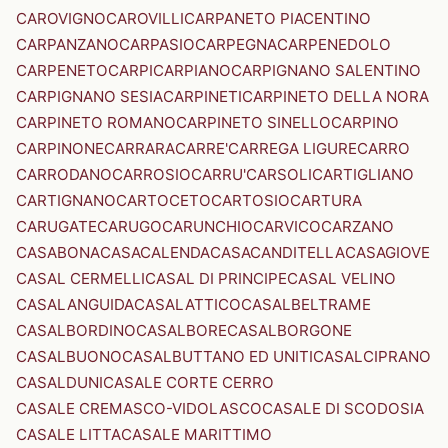
CAROVIGNO
CAROVILLI
CARPANETO PIACENTINO
CARPANZANO
CARPASIO
CARPEGNA
CARPENEDOLO
CARPENETO
CARPI
CARPIANO
CARPIGNANO SALENTINO
CARPIGNANO SESIA
CARPINETI
CARPINETO DELLA NORA
CARPINETO ROMANO
CARPINETO SINELLO
CARPINO
CARPINONE
CARRARA
CARRE'
CARREGA LIGURE
CARRO
CARRODANO
CARROSIO
CARRU'
CARSOLI
CARTIGLIANO
CARTIGNANO
CARTOCETO
CARTOSIO
CARTURA
CARUGATE
CARUGO
CARUNCHIO
CARVICO
CARZANO
CASABONA
CASACALENDA
CASACANDITELLA
CASAGIOVE
CASAL CERMELLI
CASAL DI PRINCIPE
CASAL VELINO
CASALANGUIDA
CASALATTICO
CASALBELTRAME
CASALBORDINO
CASALBORE
CASALBORGONE
CASALBUONO
CASALBUTTANO ED UNITI
CASALCIPRANO
CASALDUNI
CASALE CORTE CERRO
CASALE CREMASCO-VIDOLASCO
CASALE DI SCODOSIA
CASALE LITTA
CASALE MARITTIMO