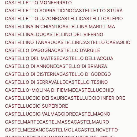
CASTELLETTO MONFERRATO
CASTELLETTO SOPRA TICINO
CASTELLETTO STURA
CASTELLETTO UZZONE
CASTELLI
CASTELLI CALEPIO
CASTELLINA IN CHIANTI
CASTELLINA MARITTIMA
CASTELLINALDO
CASTELLINO DEL BIFERNO
CASTELLINO TANARO
CASTELLIRI
CASTELLO CABIAGLIO
CASTELLO D'AGOGNA
CASTELLO D'ARGILE
CASTELLO DEL MATESE
CASTELLO DELL'ACQUA
CASTELLO DI ANNONE
CASTELLO DI BRIANZA
CASTELLO DI CISTERNA
CASTELLO DI GODEGO
CASTELLO DI SERRAVALLE
CASTELLO TESINO
CASTELLO-MOLINA DI FIEMME
CASTELLUCCHIO
CASTELLUCCIO DEI SAURI
CASTELLUCCIO INFERIORE
CASTELLUCCIO SUPERIORE
CASTELLUCCIO VALMAGGIORE
CASTELMAGNO
CASTELMARTE
CASTELMASSA
CASTELMAURO
CASTELMEZZANO
CASTELMOLA
CASTELNOVETTO