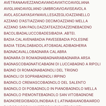
AVETRANA
AVEZZANO
AVIANO
AVIATICO
AVIGLIANA
AVIGLIANO
AVIGLIANO UMBRO
AVIO
AVISE
AVOLA
AVOLASCA
AYAS
AYMAVILLES
AZEGLIO
AZZANELLO
AZZANO D'ASTI
AZZANO DECIMO
AZZANO MELLA
AZZANO SAN PAOLO
AZZATE
AZZIO
AZZONE
BACENO
BACOLI
BADALUCCO
BADESI
BADIA .ABTEI.
BADIA CALAVENA
BADIA PAVESE
BADIA POLESINE
BADIA TEDALDA
BADOLATO
BAGALADI
BAGHERIA
BAGNACAVALLO
BAGNARA CALABRA
BAGNARA DI ROMAGNA
BAGNARIA
BAGNARIA ARSA
BAGNASCO
BAGNATICA
BAGNI DI LUCCA
BAGNO A RIPOLI
BAGNO DI ROMAGNA
BAGNOLI DEL TRIGNO
BAGNOLI DI SOPRA
BAGNOLI IRPINO
BAGNOLO CREMASCO
BAGNOLO DEL SALENTO
BAGNOLO DI PO
BAGNOLO IN PIANO
BAGNOLO MELLA
BAGNOLO PIEMONTE
BAGNOLO SAN VITO
BAGNONE
BAGNOREGIO
BAGOLINO
BAIA E LATINA
BAIANO
BAIARDO