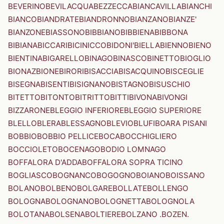
BEVERINO
BEVILACQUA
BEZZECCA
BIANCAVILLA
BIANCHI
BIANCO
BIANDRATE
BIANDRONNO
BIANZANO
BIANZE'
BIANZONE
BIASSONO
BIBBIANO
BIBBIENA
BIBBONA
BIBIANA
BICCARI
BICINICCO
BIDONI'
BIELLA
BIENNO
BIENO
BIENTINA
BIGARELLO
BINAGO
BINASCO
BINETTO
BIOGLIO
BIONAZ
BIONE
BIRORI
BISACCIA
BISACQUINO
BISCEGLIE
BISEGNA
BISENTI
BISIGNANO
BISTAGNO
BISUSCHIO
BITETTO
BITONTO
BITRITTO
BITTI
BIVONA
BIVONGI
BIZZARONE
BLEGGIO INFERIORE
BLEGGIO SUPERIORE
BLELLO
BLERA
BLESSAGNO
BLEVIO
BLUFI
BOARA PISANI
BOBBIO
BOBBIO PELLICE
BOCA
BOCCHIGLIERO
BOCCIOLETO
BOCENAGO
BODIO LOMNAGO
BOFFALORA D'ADDA
BOFFALORA SOPRA TICINO
BOGLIASCO
BOGNANCO
BOGOGNO
BOIANO
BOISSANO
BOLANO
BOLBENO
BOLGARE
BOLLATE
BOLLENGO
BOLOGNA
BOLOGNANO
BOLOGNETTA
BOLOGNOLA
BOLOTANA
BOLSENA
BOLTIERE
BOLZANO .BOZEN.