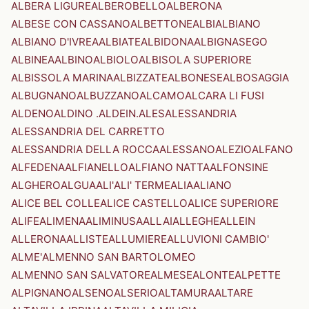
ALBERA LIGURE
ALBEROBELLO
ALBERONA
ALBESE CON CASSANO
ALBETTONE
ALBI
ALBIANO
ALBIANO D'IVREA
ALBIATE
ALBIDONA
ALBIGNASEGO
ALBINEA
ALBINO
ALBIOLO
ALBISOLA SUPERIORE
ALBISSOLA MARINA
ALBIZZATE
ALBONESE
ALBOSAGGIA
ALBUGNANO
ALBUZZANO
ALCAMO
ALCARA LI FUSI
ALDENO
ALDINO .ALDEIN.
ALES
ALESSANDRIA
ALESSANDRIA DEL CARRETTO
ALESSANDRIA DELLA ROCCA
ALESSANO
ALEZIO
ALFANO
ALFEDENA
ALFIANELLO
ALFIANO NATTA
ALFONSINE
ALGHERO
ALGUA
ALI'
ALI' TERME
ALIA
ALIANO
ALICE BEL COLLE
ALICE CASTELLO
ALICE SUPERIORE
ALIFE
ALIMENA
ALIMINUSA
ALLAI
ALLEGHE
ALLEIN
ALLERONA
ALLISTE
ALLUMIERE
ALLUVIONI CAMBIO'
ALME'
ALMENNO SAN BARTOLOMEO
ALMENNO SAN SALVATORE
ALMESE
ALONTE
ALPETTE
ALPIGNANO
ALSENO
ALSERIO
ALTAMURA
ALTARE