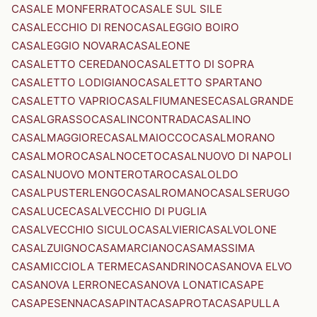
CASALE MONFERRATO
CASALE SUL SILE
CASALECCHIO DI RENO
CASALEGGIO BOIRO
CASALEGGIO NOVARA
CASALEONE
CASALETTO CEREDANO
CASALETTO DI SOPRA
CASALETTO LODIGIANO
CASALETTO SPARTANO
CASALETTO VAPRIO
CASALFIUMANESE
CASALGRANDE
CASALGRASSO
CASALINCONTRADA
CASALINO
CASALMAGGIORE
CASALMAIOCCO
CASALMORANO
CASALMORO
CASALNOCETO
CASALNUOVO DI NAPOLI
CASALNUOVO MONTEROTARO
CASALOLDO
CASALPUSTERLENGO
CASALROMANO
CASALSERUGO
CASALUCE
CASALVECCHIO DI PUGLIA
CASALVECCHIO SICULO
CASALVIERI
CASALVOLONE
CASALZUIGNO
CASAMARCIANO
CASAMASSIMA
CASAMICCIOLA TERME
CASANDRINO
CASANOVA ELVO
CASANOVA LERRONE
CASANOVA LONATI
CASAPE
CASAPESENNA
CASAPINTA
CASAPROTA
CASAPULLA