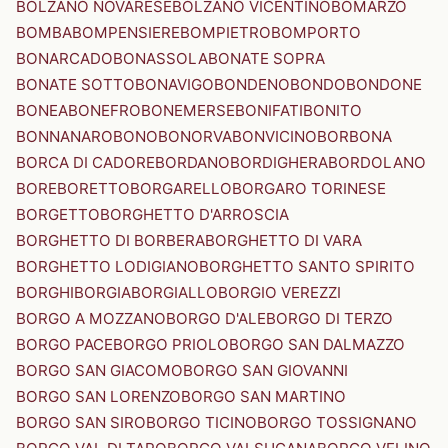
BOLZANO NOVARESE
BOLZANO VICENTINO
BOMARZO
BOMBA
BOMPENSIERE
BOMPIETRO
BOMPORTO
BONARCADO
BONASSOLA
BONATE SOPRA
BONATE SOTTO
BONAVIGO
BONDENO
BONDO
BONDONE
BONEA
BONEFRO
BONEMERSE
BONIFATI
BONITO
BONNANARO
BONO
BONORVA
BONVICINO
BORBONA
BORCA DI CADORE
BORDANO
BORDIGHERA
BORDOLANO
BORE
BORETTO
BORGARELLO
BORGARO TORINESE
BORGETTO
BORGHETTO D'ARROSCIA
BORGHETTO DI BORBERA
BORGHETTO DI VARA
BORGHETTO LODIGIANO
BORGHETTO SANTO SPIRITO
BORGHI
BORGIA
BORGIALLO
BORGIO VEREZZI
BORGO A MOZZANO
BORGO D'ALE
BORGO DI TERZO
BORGO PACE
BORGO PRIOLO
BORGO SAN DALMAZZO
BORGO SAN GIACOMO
BORGO SAN GIOVANNI
BORGO SAN LORENZO
BORGO SAN MARTINO
BORGO SAN SIRO
BORGO TICINO
BORGO TOSSIGNANO