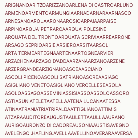
ARIGNANO
ARITZO
ARIZZANO
ARLENA DI CASTRO
ARLUNO
ARMENO
ARMENTO
ARMUNGIA
ARNAD
ARNARA
ARNASCO
ARNESANO
AROLA
ARONA
AROSIO
ARPAIA
ARPAISE
ARPINO
ARQUA' PETRARCA
ARQUA' POLESINE
ARQUATA DEL TRONTO
ARQUATA SCRIVIA
ARRE
ARRONE
ARSAGO SEPRIO
ARSIE'
ARSIERO
ARSITA
ARSOLI
ARTA TERME
ARTEGNA
ARTENA
ARTOGNE
ARVIER
ARZACHENA
ARZAGO D'ADDA
ARZANA
ARZANO
ARZENE
ARZERGRANDE
ARZIGNANO
ASCEA
ASCIANO
ASCOLI PICENO
ASCOLI SATRIANO
ASCREA
ASIAGO
ASIGLIANO VENETO
ASIGLIANO VERCELLESE
ASOLA
ASOLO
ASSAGO
ASSEMINI
ASSISI
ASSO
ASSOLO
ASSORO
ASTI
ASUNI
ATELETA
ATELLA
ATENA LUCANA
ATESSA
ATINA
ATRANI
ATRI
ATRIPALDA
ATTIGLIANO
ATTIMIS
ATZARA
AUDITORE
AUGUSTA
AULETTA
AULLA
AURANO
AURIGO
AURONZO DI CADORE
AUSONIA
AUSTIS
AVEGNO
AVELENGO .HAFLING.
AVELLA
AVELLINO
AVERARA
AVERSA