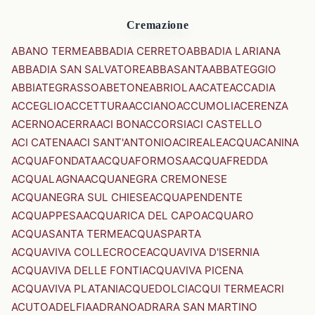
Cremazione
ABANO TERME
ABBADIA CERRETO
ABBADIA LARIANA
ABBADIA SAN SALVATORE
ABBASANTA
ABBATEGGIO
ABBIATEGRASSO
ABETONE
ABRIOLA
ACATE
ACCADIA
ACCEGLIO
ACCETTURA
ACCIANO
ACCUMOLI
ACERENZA
ACERNO
ACERRA
ACI BONACCORSI
ACI CASTELLO
ACI CATENA
ACI SANT'ANTONIO
ACIREALE
ACQUACANINA
ACQUAFONDATA
ACQUAFORMOSA
ACQUAFREDDA
ACQUALAGNA
ACQUANEGRA CREMONESE
ACQUANEGRA SUL CHIESE
ACQUAPENDENTE
ACQUAPPESA
ACQUARICA DEL CAPO
ACQUARO
ACQUASANTA TERME
ACQUASPARTA
ACQUAVIVA COLLECROCE
ACQUAVIVA D'ISERNIA
ACQUAVIVA DELLE FONTI
ACQUAVIVA PICENA
ACQUAVIVA PLATANI
ACQUEDOLCI
ACQUI TERME
ACRI
ACUTO
ADELFIA
ADRANO
ADRARA SAN MARTINO