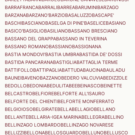
BARRAFRANCA
BARRALI
BARREA
BARUMINI
BARZAGO
BARZANA
BARZANO'
BARZIO
BASALUZZO
BASCAPE'
BASCHI
BASCIANO
BASELGA DI PINE'
BASELICE
BASIANO
BASICO'
BASIGLIO
BASILIANO
BASSANO BRESCIANO
BASSANO DEL GRAPPA
BASSANO IN TEVERINA
BASSANO ROMANO
BASSIANO
BASSIGNANA
BASTIA MONDOVI'
BASTIA UMBRA
BASTIDA DE' DOSSI
BASTIDA PANCARANA
BASTIGLIA
BATTAGLIA TERME
BATTIFOLLO
BATTIPAGLIA
BATTUDA
BAUCINA
BAULADU
BAUNEI
BAVENO
BAZZANO
BEDERO VALCUVIA
BEDIZZOLE
BEDOLLO
BEDONIA
BEDULITA
BEE
BEINASCO
BEINETTE
BELCASTRO
BELFIORE
BELFORTE ALL'ISAURO
BELFORTE DEL CHIENTI
BELFORTE MONFERRATO
BELGIOIOSO
BELGIRATE
BELLA
BELLAGIO
BELLANO
BELLANTE
BELLARIA-IGEA MARINA
BELLEGRA
BELLINO
BELLINZAGO LOMBARDO
BELLINZAGO NOVARESE
BELLIZZI
BELLONA
BELLOSGUARDO
BELLUNO
BELLUSCO