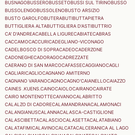
BUSNAGO
BUSSERO
BUSSETO
BUSSI SUL TIRINO
BUSSO
BUSSOLENGO
BUSSOLENO
BUSTO ARSIZIO
BUSTO GAROLFO
BUTERA
BUTI
BUTTAPIETRA
BUTTIGLIERA ALTA
BUTTIGLIERA D'ASTI
BUTTRIO
CA' D'ANDREA
CABELLA LIGURE
CABIATE
CABRAS
CACCAMO
CACCURI
CADEGLIANO-VICONAGO
CADELBOSCO DI SOPRA
CADEO
CADERZONE
CADONEGHE
CADORAGO
CADREZZATE
CAERANO DI SAN MARCO
CAFASSE
CAGGIANO
CAGLI
CAGLIARI
CAGLIO
CAGNANO AMITERNO
CAGNANO VARANO
CAGNO
CAGNO'
CAIANELLO
CAIAZZO
CAINES .KUENS.
CAINO
CAIOLO
CAIRANO
CAIRATE
CAIRO MONTENOTTE
CAIVANO
CALABRITTO
CALALZO DI CADORE
CALAMANDRANA
CALAMONACI
CALANGIANUS
CALANNA
CALASCA-CASTIGLIONE
CALASCIBETTA
CALASCIO
CALASETTA
CALATABIANO
CALATAFIMI
CALAVINO
CALCATA
CALCERANICA AL LAGO