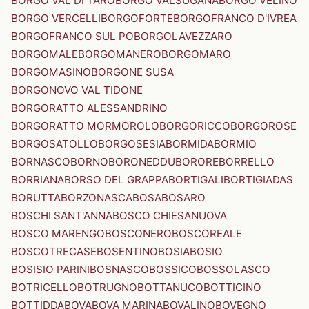
BORGO VAL DI TARO
BORGO VALSUGANA
BORGO VELINO
BORGO VERCELLI
BORGOFORTE
BORGOFRANCO D'IVREA
BORGOFRANCO SUL PO
BORGOLAVEZZARO
BORGOMALE
BORGOMANERO
BORGOMARO
BORGOMASINO
BORGONE SUSA
BORGONOVO VAL TIDONE
BORGORATTO ALESSANDRINO
BORGORATTO MORMOROLO
BORGORICCO
BORGOROSE
BORGOSATOLLO
BORGOSESIA
BORMIDA
BORMIO
BORNASCO
BORNO
BORONEDDU
BORORE
BORRELLO
BORRIANA
BORSO DEL GRAPPA
BORTIGALI
BORTIGIADAS
BORUTTA
BORZONASCA
BOSA
BOSARO
BOSCHI SANT'ANNA
BOSCO CHIESANUOVA
BOSCO MARENGO
BOSCONERO
BOSCOREALE
BOSCOTRECASE
BOSENTINO
BOSIA
BOSIO
BOSISIO PARINI
BOSNASCO
BOSSICO
BOSSOLASCO
BOTRICELLO
BOTRUGNO
BOTTANUCO
BOTTICINO
BOTTIDDA
BOVA
BOVA MARINA
BOVALINO
BOVEGNO