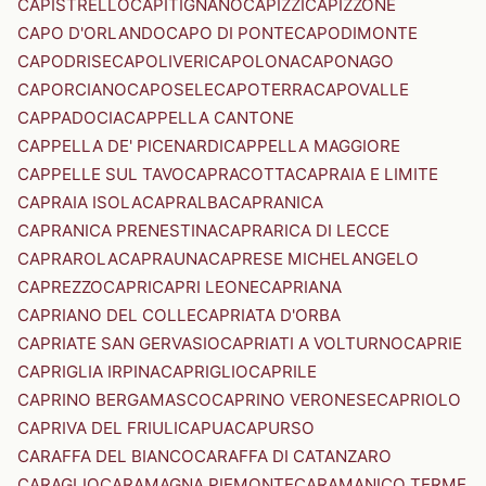
CAPISTRELLO
CAPITIGNANO
CAPIZZI
CAPIZZONE
CAPO D'ORLANDO
CAPO DI PONTE
CAPODIMONTE
CAPODRISE
CAPOLIVERI
CAPOLONA
CAPONAGO
CAPORCIANO
CAPOSELE
CAPOTERRA
CAPOVALLE
CAPPADOCIA
CAPPELLA CANTONE
CAPPELLA DE' PICENARDI
CAPPELLA MAGGIORE
CAPPELLE SUL TAVO
CAPRACOTTA
CAPRAIA E LIMITE
CAPRAIA ISOLA
CAPRALBA
CAPRANICA
CAPRANICA PRENESTINA
CAPRARICA DI LECCE
CAPRAROLA
CAPRAUNA
CAPRESE MICHELANGELO
CAPREZZO
CAPRI
CAPRI LEONE
CAPRIANA
CAPRIANO DEL COLLE
CAPRIATA D'ORBA
CAPRIATE SAN GERVASIO
CAPRIATI A VOLTURNO
CAPRIE
CAPRIGLIA IRPINA
CAPRIGLIO
CAPRILE
CAPRINO BERGAMASCO
CAPRINO VERONESE
CAPRIOLO
CAPRIVA DEL FRIULI
CAPUA
CAPURSO
CARAFFA DEL BIANCO
CARAFFA DI CATANZARO
CARAGLIO
CARAMAGNA PIEMONTE
CARAMANICO TERME