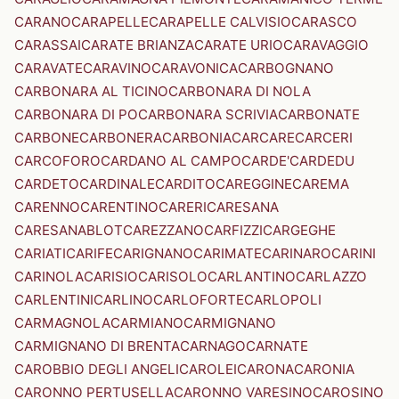
CARANO
CARAPELLE
CARAPELLE CALVISIO
CARASCO
CARASSAI
CARATE BRIANZA
CARATE URIO
CARAVAGGIO
CARAVATE
CARAVINO
CARAVONICA
CARBOGNANO
CARBONARA AL TICINO
CARBONARA DI NOLA
CARBONARA DI PO
CARBONARA SCRIVIA
CARBONATE
CARBONE
CARBONERA
CARBONIA
CARCARE
CARCERI
CARCOFORO
CARDANO AL CAMPO
CARDE'
CARDEDU
CARDETO
CARDINALE
CARDITO
CAREGGINE
CAREMA
CARENNO
CARENTINO
CARERI
CARESANA
CARESANABLOT
CAREZZANO
CARFIZZI
CARGEGHE
CARIATI
CARIFE
CARIGNANO
CARIMATE
CARINARO
CARINI
CARINOLA
CARISIO
CARISOLO
CARLANTINO
CARLAZZO
CARLENTINI
CARLINO
CARLOFORTE
CARLOPOLI
CARMAGNOLA
CARMIANO
CARMIGNANO
CARMIGNANO DI BRENTA
CARNAGO
CARNATE
CAROBBIO DEGLI ANGELI
CAROLEI
CARONA
CARONIA
CARONNO PERTUSELLA
CARONNO VARESINO
CAROSINO