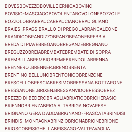
BOVES
BOVEZZO
BOVILLE ERNICA
BOVINO
BOVISIO-MASCIAGO
BOVOLENTA
BOVOLONE
BOZZOLE
BOZZOLO
BRA
BRACCA
BRACCIANO
BRACIGLIANO
BRAIES .PRAGS.
BRALLO DI PREGOLA
BRANCALEONE
BRANDICO
BRANDIZZO
BRANZI
BRAONE
BREBBIA
BREDA DI PIAVE
BREGANO
BREGANZE
BREGNANO
BREGUZZO
BREIA
BREMBATE
BREMBATE DI SOPRA
BREMBILLA
BREMBIO
BREME
BRENDOLA
BRENNA
BRENNERO .BRENNER.
BRENO
BRENTA
BRENTINO BELLUNO
BRENTONICO
BRENZONE
BRESCELLO
BRESCIA
BRESIMO
BRESSANA BOTTARONE
BRESSANONE .BRIXEN.
BRESSANVIDO
BRESSO
BREZ
BREZZO DI BEDERO
BRIAGLIA
BRIATICO
BRICHERASIO
BRIENNO
BRIENZA
BRIGA ALTA
BRIGA NOVARESE
BRIGNANO GERA D'ADDA
BRIGNANO-FRASCATA
BRINDISI
BRINDISI MONTAGNA
BRINZIO
BRIONA
BRIONE
BRIONE
BRIOSCO
BRISIGHELLA
BRISSAGO-VALTRAVAGLIA