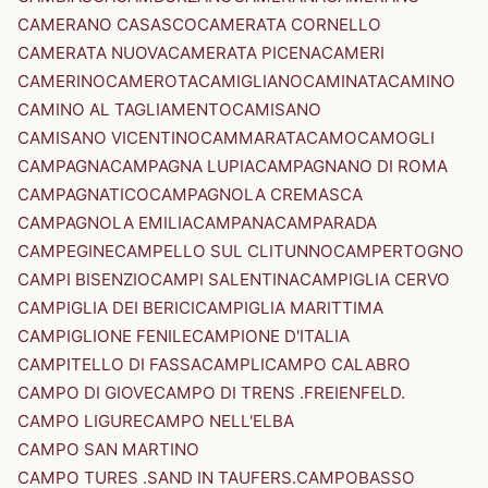
CAMERANO CASASCO
CAMERATA CORNELLO
CAMERATA NUOVA
CAMERATA PICENA
CAMERI
CAMERINO
CAMEROTA
CAMIGLIANO
CAMINATA
CAMINO
CAMINO AL TAGLIAMENTO
CAMISANO
CAMISANO VICENTINO
CAMMARATA
CAMO
CAMOGLI
CAMPAGNA
CAMPAGNA LUPIA
CAMPAGNANO DI ROMA
CAMPAGNATICO
CAMPAGNOLA CREMASCA
CAMPAGNOLA EMILIA
CAMPANA
CAMPARADA
CAMPEGINE
CAMPELLO SUL CLITUNNO
CAMPERTOGNO
CAMPI BISENZIO
CAMPI SALENTINA
CAMPIGLIA CERVO
CAMPIGLIA DEI BERICI
CAMPIGLIA MARITTIMA
CAMPIGLIONE FENILE
CAMPIONE D'ITALIA
CAMPITELLO DI FASSA
CAMPLI
CAMPO CALABRO
CAMPO DI GIOVE
CAMPO DI TRENS .FREIENFELD.
CAMPO LIGURE
CAMPO NELL'ELBA
CAMPO SAN MARTINO
CAMPO TURES .SAND IN TAUFERS.
CAMPOBASSO