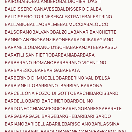
BAIRO
BAISO
BALANGERO
BALDICHIERI D'ASTI
BALDISSERO CANAVESE
BALDISSERO D'ALBA
BALDISSERO TORINESE
BALESTRATE
BALESTRINO
BALLABIO
BALLAO
BALME
BALMUCCIA
BALOCCO
BALSORANO
BALVANO
BALZOLA
BANARI
BANCHETTE
BANNIO ANZINO
BANZI
BAONE
BARADILI
BARAGIANO
BARANELLO
BARANO D'ISCHIA
BARANZATE
BARASSO
BARATILI SAN PIETRO
BARBANIA
BARBARA
BARBARANO ROMANO
BARBARANO VICENTINO
BARBARESCO
BARBARIGA
BARBATA
BARBERINO DI MUGELLO
BARBERINO VAL D'ELSA
BARBIANELLO
BARBIANO .BARBIAN.
BARBONA
BARCELLONA POZZO DI GOTTO
BARCHI
BARCIS
BARD
BARDELLO
BARDI
BARDINETO
BARDOLINO
BARDONECCHIA
BAREGGIO
BARENGO
BARESSA
BARETE
BARGA
BARGAGLI
BARGE
BARGHE
BARI
BARI SARDO
BARIANO
BARICELLA
BARILE
BARISCIANO
BARLASSINA
BARLETTA
BARNI
BAROLO
BARONE CANAVESE
BARONISSI