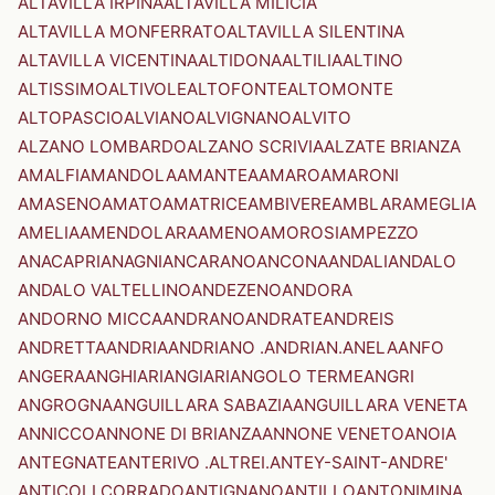
ALTAVILLA IRPINA
ALTAVILLA MILICIA
ALTAVILLA MONFERRATO
ALTAVILLA SILENTINA
ALTAVILLA VICENTINA
ALTIDONA
ALTILIA
ALTINO
ALTISSIMO
ALTIVOLE
ALTOFONTE
ALTOMONTE
ALTOPASCIO
ALVIANO
ALVIGNANO
ALVITO
ALZANO LOMBARDO
ALZANO SCRIVIA
ALZATE BRIANZA
AMALFI
AMANDOLA
AMANTEA
AMARO
AMARONI
AMASENO
AMATO
AMATRICE
AMBIVERE
AMBLAR
AMEGLIA
AMELIA
AMENDOLARA
AMENO
AMOROSI
AMPEZZO
ANACAPRI
ANAGNI
ANCARANO
ANCONA
ANDALI
ANDALO
ANDALO VALTELLINO
ANDEZENO
ANDORA
ANDORNO MICCA
ANDRANO
ANDRATE
ANDREIS
ANDRETTA
ANDRIA
ANDRIANO .ANDRIAN.
ANELA
ANFO
ANGERA
ANGHIARI
ANGIARI
ANGOLO TERME
ANGRI
ANGROGNA
ANGUILLARA SABAZIA
ANGUILLARA VENETA
ANNICCO
ANNONE DI BRIANZA
ANNONE VENETO
ANOIA
ANTEGNATE
ANTERIVO .ALTREI.
ANTEY-SAINT-ANDRE'
ANTICOLI CORRADO
ANTIGNANO
ANTILLO
ANTONIMINA