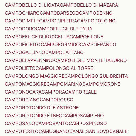
CAMPOBELLO DI LICATA
CAMPOBELLO DI MAZARA
CAMPOCHIARO
CAMPODARSEGO
CAMPODENNO
CAMPODIMELE
CAMPODIPIETRA
CAMPODOLCINO
CAMPODORO
CAMPOFELICE DI FITALIA
CAMPOFELICE DI ROCCELLA
CAMPOFILONE
CAMPOFIORITO
CAMPOFORMIDO
CAMPOFRANCO
CAMPOGALLIANO
CAMPOLATTARO
CAMPOLI APPENNINO
CAMPOLI DEL MONTE TABURNO
CAMPOLIETO
CAMPOLONGO AL TORRE
CAMPOLONGO MAGGIORE
CAMPOLONGO SUL BRENTA
CAMPOMAGGIORE
CAMPOMARINO
CAMPOMORONE
CAMPONOGARA
CAMPORA
CAMPOREALE
CAMPORGIANO
CAMPOROSSO
CAMPOROTONDO DI FIASTRONE
CAMPOROTONDO ETNEO
CAMPOSAMPIERO
CAMPOSANO
CAMPOSANTO
CAMPOSPINOSO
CAMPOTOSTO
CAMUGNANO
CANAL SAN BOVO
CANALE