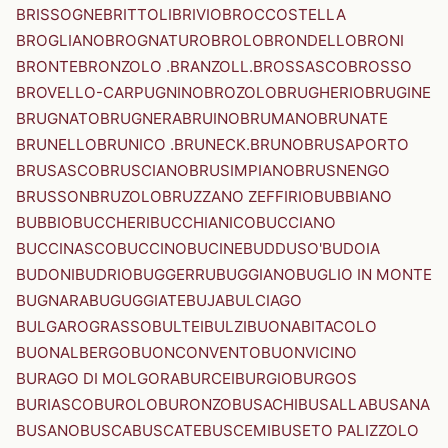
BRISSOGNE
BRITTOLI
BRIVIO
BROCCOSTELLA
BROGLIANO
BROGNATURO
BROLO
BRONDELLO
BRONI
BRONTE
BRONZOLO .BRANZOLL.
BROSSASCO
BROSSO
BROVELLO-CARPUGNINO
BROZOLO
BRUGHERIO
BRUGINE
BRUGNATO
BRUGNERA
BRUINO
BRUMANO
BRUNATE
BRUNELLO
BRUNICO .BRUNECK.
BRUNO
BRUSAPORTO
BRUSASCO
BRUSCIANO
BRUSIMPIANO
BRUSNENGO
BRUSSON
BRUZOLO
BRUZZANO ZEFFIRIO
BUBBIANO
BUBBIO
BUCCHERI
BUCCHIANICO
BUCCIANO
BUCCINASCO
BUCCINO
BUCINE
BUDDUSO'
BUDOIA
BUDONI
BUDRIO
BUGGERRU
BUGGIANO
BUGLIO IN MONTE
BUGNARA
BUGUGGIATE
BUJA
BULCIAGO
BULGAROGRASSO
BULTEI
BULZI
BUONABITACOLO
BUONALBERGO
BUONCONVENTO
BUONVICINO
BURAGO DI MOLGORA
BURCEI
BURGIO
BURGOS
BURIASCO
BUROLO
BURONZO
BUSACHI
BUSALLA
BUSANA
BUSANO
BUSCA
BUSCATE
BUSCEMI
BUSETO PALIZZOLO