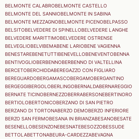
BELMONTE CALABRO
BELMONTE CASTELLO
BELMONTE DEL SANNIO
BELMONTE IN SABINA
BELMONTE MEZZAGNO
BELMONTE PICENO
BELPASSO
BELSITO
BELVEDERE DI SPINELLO
BELVEDERE LANGHE
BELVEDERE MARITTIMO
BELVEDERE OSTRENSE
BELVEGLIO
BELVI
BEMA
BENE LARIO
BENE VAGIENNA
BENESTARE
BENETUTTI
BENEVELLO
BENEVENTO
BENNA
BENTIVOGLIO
BERBENNO
BERBENNO DI VALTELLINA
BERCETO
BERCHIDDA
BEREGAZZO CON FIGLIARO
BEREGUARDO
BERGAMASCO
BERGAMO
BERGANTINO
BERGEGGI
BERGOLO
BERLINGO
BERNALDA
BERNAREGGIO
BERNATE TICINO
BERNEZZO
BERRA
BERSONE
BERTINORO
BERTIOLO
BERTONICO
BERZANO DI SAN PIETRO
BERZANO DI TORTONA
BERZO DEMO
BERZO INFERIORE
BERZO SAN FERMO
BESANA IN BRIANZA
BESANO
BESATE
BESENELLO
BESENZONE
BESNATE
BESOZZO
BESSUDE
BETTOLA
BETTONA
BEURA-CARDEZZA
BEVAGNA