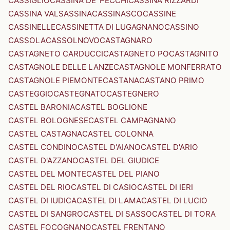
CASSIGLIO
CASSINA DE' PECCHI
CASSINA RIZZARDI
CASSINA VALSASSINA
CASSINASCO
CASSINE
CASSINELLE
CASSINETTA DI LUGAGNANO
CASSINO
CASSOLA
CASSOLNOVO
CASTAGNARO
CASTAGNETO CARDUCCI
CASTAGNETO PO
CASTAGNITO
CASTAGNOLE DELLE LANZE
CASTAGNOLE MONFERRATO
CASTAGNOLE PIEMONTE
CASTANA
CASTANO PRIMO
CASTEGGIO
CASTEGNATO
CASTEGNERO
CASTEL BARONIA
CASTEL BOGLIONE
CASTEL BOLOGNESE
CASTEL CAMPAGNANO
CASTEL CASTAGNA
CASTEL COLONNA
CASTEL CONDINO
CASTEL D'AIANO
CASTEL D'ARIO
CASTEL D'AZZANO
CASTEL DEL GIUDICE
CASTEL DEL MONTE
CASTEL DEL PIANO
CASTEL DEL RIO
CASTEL DI CASIO
CASTEL DI IERI
CASTEL DI IUDICA
CASTEL DI LAMA
CASTEL DI LUCIO
CASTEL DI SANGRO
CASTEL DI SASSO
CASTEL DI TORA
CASTEL FOCOGNANO
CASTEL FRENTANO