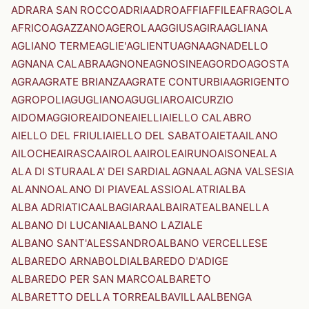
ADRARA SAN ROCCO
ADRIA
ADRO
AFFI
AFFILE
AFRAGOLA
AFRICO
AGAZZANO
AGEROLA
AGGIUS
AGIRA
AGLIANA
AGLIANO TERME
AGLIE'
AGLIENTU
AGNA
AGNADELLO
AGNANA CALABRA
AGNONE
AGNOSINE
AGORDO
AGOSTA
AGRA
AGRATE BRIANZA
AGRATE CONTURBIA
AGRIGENTO
AGROPOLI
AGUGLIANO
AGUGLIARO
AICURZIO
AIDOMAGGIORE
AIDONE
AIELLI
AIELLO CALABRO
AIELLO DEL FRIULI
AIELLO DEL SABATO
AIETA
AILANO
AILOCHE
AIRASCA
AIROLA
AIROLE
AIRUNO
AISONE
ALA
ALA DI STURA
ALA' DEI SARDI
ALAGNA
ALAGNA VALSESIA
ALANNO
ALANO DI PIAVE
ALASSIO
ALATRI
ALBA
ALBA ADRIATICA
ALBAGIARA
ALBAIRATE
ALBANELLA
ALBANO DI LUCANIA
ALBANO LAZIALE
ALBANO SANT'ALESSANDRO
ALBANO VERCELLESE
ALBAREDO ARNABOLDI
ALBAREDO D'ADIGE
ALBAREDO PER SAN MARCO
ALBARETO
ALBARETTO DELLA TORRE
ALBAVILLA
ALBENGA