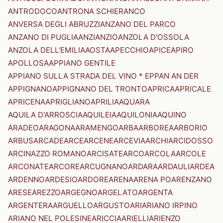
ANTRODOCO
ANTRONA SCHIERANCO
ANVERSA DEGLI ABRUZZI
ANZANO DEL PARCO
ANZANO DI PUGLIA
ANZI
ANZIO
ANZOLA D'OSSOLA
ANZOLA DELL'EMILIA
AOSTA
APECCHIO
APICE
APIRO
APOLLOSA
APPIANO GENTILE
APPIANO SULLA STRADA DEL VINO * EPPAN AN DER
APPIGNANO
APPIGNANO DEL TRONTO
APRICA
APRICALE
APRICENA
APRIGLIANO
APRILIA
AQUARA
AQUILA D'ARROSCIA
AQUILEIA
AQUILONIA
AQUINO
ARADEO
ARAGONA
ARAMENGO
ARBA
ARBOREA
ARBORIO
ARBUS
ARCADE
ARCE
ARCENE
ARCEVIA
ARCHI
ARCIDOSSO
ARCINAZZO ROMANO
ARCISATE
ARCO
ARCOLA
ARCOLE
ARCONATE
ARCORE
ARCUGNANO
ARDARA
ARDAULI
ARDEA
ARDENNO
ARDESIO
ARDORE
ARENA
ARENA PO
ARENZANO
ARESE
AREZZO
ARGEGNO
ARGELATO
ARGENTA
ARGENTERA
ARGUELLO
ARGUSTO
ARI
ARIANO IRPINO
ARIANO NEL POLESINE
ARICCIA
ARIELLI
ARIENZO