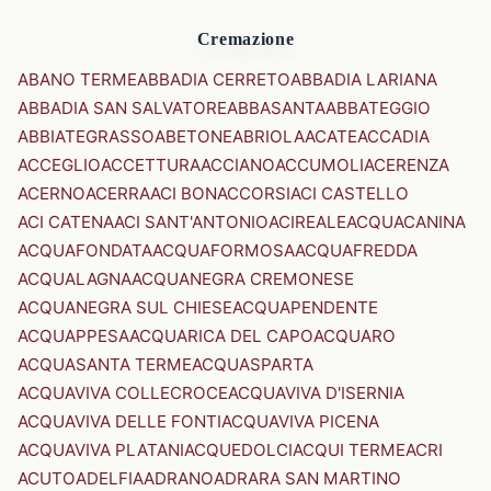
Cremazione
ABANO TERME
ABBADIA CERRETO
ABBADIA LARIANA
ABBADIA SAN SALVATORE
ABBASANTA
ABBATEGGIO
ABBIATEGRASSO
ABETONE
ABRIOLA
ACATE
ACCADIA
ACCEGLIO
ACCETTURA
ACCIANO
ACCUMOLI
ACERENZA
ACERNO
ACERRA
ACI BONACCORSI
ACI CASTELLO
ACI CATENA
ACI SANT'ANTONIO
ACIREALE
ACQUACANINA
ACQUAFONDATA
ACQUAFORMOSA
ACQUAFREDDA
ACQUALAGNA
ACQUANEGRA CREMONESE
ACQUANEGRA SUL CHIESE
ACQUAPENDENTE
ACQUAPPESA
ACQUARICA DEL CAPO
ACQUARO
ACQUASANTA TERME
ACQUASPARTA
ACQUAVIVA COLLECROCE
ACQUAVIVA D'ISERNIA
ACQUAVIVA DELLE FONTI
ACQUAVIVA PICENA
ACQUAVIVA PLATANI
ACQUEDOLCI
ACQUI TERME
ACRI
ACUTO
ADELFIA
ADRANO
ADRARA SAN MARTINO