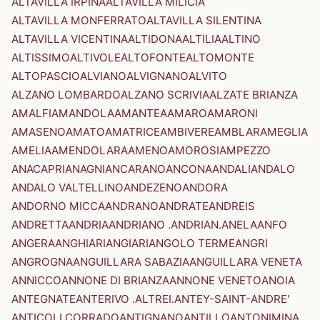
ALTAVILLA IRPINA
ALTAVILLA MILICIA
ALTAVILLA MONFERRATO
ALTAVILLA SILENTINA
ALTAVILLA VICENTINA
ALTIDONA
ALTILIA
ALTINO
ALTISSIMO
ALTIVOLE
ALTOFONTE
ALTOMONTE
ALTOPASCIO
ALVIANO
ALVIGNANO
ALVITO
ALZANO LOMBARDO
ALZANO SCRIVIA
ALZATE BRIANZA
AMALFI
AMANDOLA
AMANTEA
AMARO
AMARONI
AMASENO
AMATO
AMATRICE
AMBIVERE
AMBLAR
AMEGLIA
AMELIA
AMENDOLARA
AMENO
AMOROSI
AMPEZZO
ANACAPRI
ANAGNI
ANCARANO
ANCONA
ANDALI
ANDALO
ANDALO VALTELLINO
ANDEZENO
ANDORA
ANDORNO MICCA
ANDRANO
ANDRATE
ANDREIS
ANDRETTA
ANDRIA
ANDRIANO .ANDRIAN.
ANELA
ANFO
ANGERA
ANGHIARI
ANGIARI
ANGOLO TERME
ANGRI
ANGROGNA
ANGUILLARA SABAZIA
ANGUILLARA VENETA
ANNICCO
ANNONE DI BRIANZA
ANNONE VENETO
ANOIA
ANTEGNATE
ANTERIVO .ALTREI.
ANTEY-SAINT-ANDRE'
ANTICOLI CORRADO
ANTIGNANO
ANTILLO
ANTONIMINA