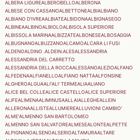
ALBERA LIGURE
ALBEROBELLO
ALBERONA
ALBESE CON CASSANO
ALBETTONE
ALBI
ALBIANO
ALBIANO D'IVREA
ALBIATE
ALBIDONA
ALBIGNASEGO
ALBINEA
ALBINO
ALBIOLO
ALBISOLA SUPERIORE
ALBISSOLA MARINA
ALBIZZATE
ALBONESE
ALBOSAGGIA
ALBUGNANO
ALBUZZANO
ALCAMO
ALCARA LI FUSI
ALDENO
ALDINO .ALDEIN.
ALES
ALESSANDRIA
ALESSANDRIA DEL CARRETTO
ALESSANDRIA DELLA ROCCA
ALESSANO
ALEZIO
ALFANO
ALFEDENA
ALFIANELLO
ALFIANO NATTA
ALFONSINE
ALGHERO
ALGUA
ALI'
ALI' TERME
ALIA
ALIANO
ALICE BEL COLLE
ALICE CASTELLO
ALICE SUPERIORE
ALIFE
ALIMENA
ALIMINUSA
ALLAI
ALLEGHE
ALLEIN
ALLERONA
ALLISTE
ALLUMIERE
ALLUVIONI CAMBIO'
ALME'
ALMENNO SAN BARTOLOMEO
ALMENNO SAN SALVATORE
ALMESE
ALONTE
ALPETTE
ALPIGNANO
ALSENO
ALSERIO
ALTAMURA
ALTARE