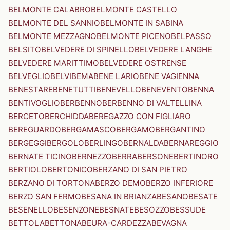
BELMONTE CALABRO
BELMONTE CASTELLO
BELMONTE DEL SANNIO
BELMONTE IN SABINA
BELMONTE MEZZAGNO
BELMONTE PICENO
BELPASSO
BELSITO
BELVEDERE DI SPINELLO
BELVEDERE LANGHE
BELVEDERE MARITTIMO
BELVEDERE OSTRENSE
BELVEGLIO
BELVI
BEMA
BENE LARIO
BENE VAGIENNA
BENESTARE
BENETUTTI
BENEVELLO
BENEVENTO
BENNA
BENTIVOGLIO
BERBENNO
BERBENNO DI VALTELLINA
BERCETO
BERCHIDDA
BEREGAZZO CON FIGLIARO
BEREGUARDO
BERGAMASCO
BERGAMO
BERGANTINO
BERGEGGI
BERGOLO
BERLINGO
BERNALDA
BERNAREGGIO
BERNATE TICINO
BERNEZZO
BERRA
BERSONE
BERTINORO
BERTIOLO
BERTONICO
BERZANO DI SAN PIETRO
BERZANO DI TORTONA
BERZO DEMO
BERZO INFERIORE
BERZO SAN FERMO
BESANA IN BRIANZA
BESANO
BESATE
BESENELLO
BESENZONE
BESNATE
BESOZZO
BESSUDE
BETTOLA
BETTONA
BEURA-CARDEZZA
BEVAGNA