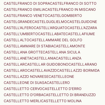
CASTELFRANCO DI SOPRA
CASTELFRANCO DI SOTTO
CASTELFRANCO EMILIA
CASTELFRANCO IN MISCANO
CASTELFRANCO VENETO
CASTELGOMBERTO
CASTELGRANDE
CASTELGUGLIELMO
CASTELGUIDONE
CASTELL'ALFERO
CASTELL'ARQUATO
CASTELL'AZZARA
CASTELL'UMBERTO
CASTELLABATE
CASTELLAFIUME
CASTELLALTO
CASTELLAMMARE DEL GOLFO
CASTELLAMMARE DI STABIA
CASTELLAMONTE
CASTELLANA GROTTE
CASTELLANA SICULA
CASTELLANETA
CASTELLANIA
CASTELLANZA
CASTELLAR
CASTELLAR GUIDOBONO
CASTELLARANO
CASTELLARO
CASTELLAVAZZO
CASTELLAZZO BORMIDA
CASTELLAZZO NOVARESE
CASTELLEONE
CASTELLEONE DI SUASA
CASTELLERO
CASTELLETTO CERVO
CASTELLETTO D'ERRO
CASTELLETTO D'ORBA
CASTELLETTO DI BRANDUZZO
CASTELLETTO MERLI
CASTELLETTO MOLINA