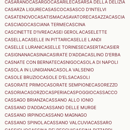
CASARANO
CASARGO
CASARILE
CASARSA DELLA DELIZIA
CASARZA LIGURE
CASASCO
CASASCO D'INTELVI
CASATENOVO
CASATISMA
CASAVATORE
CASAZZA
CASCIA
CASCIAGO
CASCIANA TERME
CASCINA
CASCINETTE D'IVREA
CASEI GEROLA
CASELETTE
CASELLA
CASELLE IN PITTARI
CASELLE LANDI
CASELLE LURANI
CASELLE TORINESE
CASERTA
CASIER
CASIGNANA
CASINA
CASIRATE D'ADDA
CASLINO D'ERBA
CASNATE CON BERNATE
CASNIGO
CASOLA DI NAPOLI
CASOLA IN LUNIGIANA
CASOLA VALSENIO
CASOLE BRUZIO
CASOLE D'ELSA
CASOLI
CASORATE PRIMO
CASORATE SEMPIONE
CASOREZZO
CASORIA
CASORZO
CASPERIA
CASPOGGIO
CASSACCO
CASSAGO BRIANZA
CASSANO ALLO IONIO
CASSANO D'ADDA
CASSANO DELLE MURGE
CASSANO IRPINO
CASSANO MAGNAGO
CASSANO SPINOLA
CASSANO VALCUVIA
CASSARO