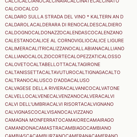
CALCI
CALCIANO
CALCINAIA
CALCINATE
CALCINATO
CALCIO
CALCO
CALDARO SULLA STRADA DEL VINO * KALTERN AN D
CALDAROLA
CALDERARA DI RENO
CALDES
CALDIERO
CALDOGNO
CALDONAZZO
CALENDASCO
CALENZANO
CALESTANO
CALICE AL CORNOVIGLIO
CALICE LIGURE
CALIMERA
CALITRI
CALIZZANO
CALLABIANA
CALLIANO
CALLIANO
CALOLZIOCORTE
CALOPEZZATI
CALOSSO
CALOVETO
CALTABELLOTTA
CALTAGIRONE
CALTANISSETTA
CALTAVUTURO
CALTIGNAGA
CALTO
CALTRANO
CALUSCO D'ADDA
CALUSO
CALVAGESE DELLA RIVIERA
CALVANICO
CALVATONE
CALVELLO
CALVENE
CALVENZANO
CALVERA
CALVI
CALVI DELL'UMBRIA
CALVI RISORTA
CALVIGNANO
CALVIGNASCO
CALVISANO
CALVIZZANO
CAMAGNA MONFERRATO
CAMAIORE
CAMAIRAGO
CAMANDONA
CAMASTRA
CAMBIAGO
CAMBIANO
CAMBIASCA
CAMBURZANO
CAMERANA
CAMERANO