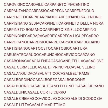
CAROVIGNO
CAROVILLI
CARPANETO PIACENTINO
CARPANZANO
CARPASIO
CARPEGNA
CARPENEDOLO
CARPENETO
CARPI
CARPIANO
CARPIGNANO SALENTINO
CARPIGNANO SESIA
CARPINETI
CARPINETO DELLA NORA
CARPINETO ROMANO
CARPINETO SINELLO
CARPINO
CARPINONE
CARRARA
CARRE'
CARREGA LIGURE
CARRO
CARRODANO
CARROSIO
CARRU'
CARSOLI
CARTIGLIANO
CARTIGNANO
CARTOCETO
CARTOSIO
CARTURA
CARUGATE
CARUGO
CARUNCHIO
CARVICO
CARZANO
CASABONA
CASACALENDA
CASACANDITELLA
CASAGIOVE
CASAL CERMELLI
CASAL DI PRINCIPE
CASAL VELINO
CASALANGUIDA
CASALATTICO
CASALBELTRAME
CASALBORDINO
CASALBORE
CASALBORGONE
CASALBUONO
CASALBUTTANO ED UNITI
CASALCIPRANO
CASALDUNI
CASALE CORTE CERRO
CASALE CREMASCO-VIDOLASCO
CASALE DI SCODOSIA
CASALE LITTA
CASALE MARITTIMO