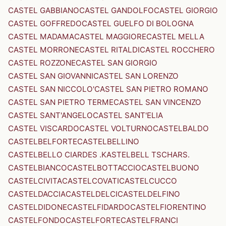
CASTEL GABBIANO
CASTEL GANDOLFO
CASTEL GIORGIO
CASTEL GOFFREDO
CASTEL GUELFO DI BOLOGNA
CASTEL MADAMA
CASTEL MAGGIORE
CASTEL MELLA
CASTEL MORRONE
CASTEL RITALDI
CASTEL ROCCHERO
CASTEL ROZZONE
CASTEL SAN GIORGIO
CASTEL SAN GIOVANNI
CASTEL SAN LORENZO
CASTEL SAN NICCOLO'
CASTEL SAN PIETRO ROMANO
CASTEL SAN PIETRO TERME
CASTEL SAN VINCENZO
CASTEL SANT'ANGELO
CASTEL SANT'ELIA
CASTEL VISCARDO
CASTEL VOLTURNO
CASTELBALDO
CASTELBELFORTE
CASTELBELLINO
CASTELBELLO CIARDES .KASTELBELL TSCHARS.
CASTELBIANCO
CASTELBOTTACCIO
CASTELBUONO
CASTELCIVITA
CASTELCOVATI
CASTELCUCCO
CASTELDACCIA
CASTELDELCI
CASTELDELFINO
CASTELDIDONE
CASTELFIDARDO
CASTELFIORENTINO
CASTELFONDO
CASTELFORTE
CASTELFRANCI