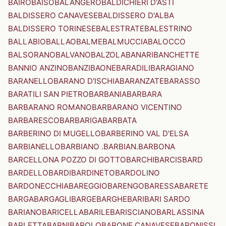
BAIRO
BAISO
BALANGERO
BALDICHIERI D'ASTI
BALDISSERO CANAVESE
BALDISSERO D'ALBA
BALDISSERO TORINESE
BALESTRATE
BALESTRINO
BALLABIO
BALLAO
BALME
BALMUCCIA
BALOCCO
BALSORANO
BALVANO
BALZOLA
BANARI
BANCHETTE
BANNIO ANZINO
BANZI
BAONE
BARADILI
BARAGIANO
BARANELLO
BARANO D'ISCHIA
BARANZATE
BARASSO
BARATILI SAN PIETRO
BARBANIA
BARBARA
BARBARANO ROMANO
BARBARANO VICENTINO
BARBARESCO
BARBARIGA
BARBATA
BARBERINO DI MUGELLO
BARBERINO VAL D'ELSA
BARBIANELLO
BARBIANO .BARBIAN.
BARBONA
BARCELLONA POZZO DI GOTTO
BARCHI
BARCIS
BARD
BARDELLO
BARDI
BARDINETO
BARDOLINO
BARDONECCHIA
BAREGGIO
BARENGO
BARESSA
BARETE
BARGA
BARGAGLI
BARGE
BARGHE
BARI
BARI SARDO
BARIANO
BARICELLA
BARILE
BARISCIANO
BARLASSINA
BARLETTA
BARNI
BAROLO
BARONE CANAVESE
BARONISSI