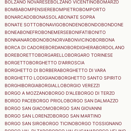
BOLZANO NOVARESE
BOLZANO VICENTINO
BOMARZO
BOMBA
BOMPENSIERE
BOMPIETRO
BOMPORTO
BONARCADO
BONASSOLA
BONATE SOPRA
BONATE SOTTO
BONAVIGO
BONDENO
BONDO
BONDONE
BONEA
BONEFRO
BONEMERSE
BONIFATI
BONITO
BONNANARO
BONO
BONORVA
BONVICINO
BORBONA
BORCA DI CADORE
BORDANO
BORDIGHERA
BORDOLANO
BORE
BORETTO
BORGARELLO
BORGARO TORINESE
BORGETTO
BORGHETTO D'ARROSCIA
BORGHETTO DI BORBERA
BORGHETTO DI VARA
BORGHETTO LODIGIANO
BORGHETTO SANTO SPIRITO
BORGHI
BORGIA
BORGIALLO
BORGIO VEREZZI
BORGO A MOZZANO
BORGO D'ALE
BORGO DI TERZO
BORGO PACE
BORGO PRIOLO
BORGO SAN DALMAZZO
BORGO SAN GIACOMO
BORGO SAN GIOVANNI
BORGO SAN LORENZO
BORGO SAN MARTINO
BORGO SAN SIRO
BORGO TICINO
BORGO TOSSIGNANO