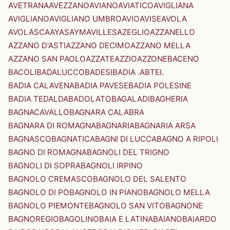
AVETRANA
AVEZZANO
AVIANO
AVIATICO
AVIGLIANA
AVIGLIANO
AVIGLIANO UMBRO
AVIO
AVISE
AVOLA
AVOLASCA
AYAS
AYMAVILLES
AZEGLIO
AZZANELLO
AZZANO D'ASTI
AZZANO DECIMO
AZZANO MELLA
AZZANO SAN PAOLO
AZZATE
AZZIO
AZZONE
BACENO
BACOLI
BADALUCCO
BADESI
BADIA .ABTEI.
BADIA CALAVENA
BADIA PAVESE
BADIA POLESINE
BADIA TEDALDA
BADOLATO
BAGALADI
BAGHERIA
BAGNACAVALLO
BAGNARA CALABRA
BAGNARA DI ROMAGNA
BAGNARIA
BAGNARIA ARSA
BAGNASCO
BAGNATICA
BAGNI DI LUCCA
BAGNO A RIPOLI
BAGNO DI ROMAGNA
BAGNOLI DEL TRIGNO
BAGNOLI DI SOPRA
BAGNOLI IRPINO
BAGNOLO CREMASCO
BAGNOLO DEL SALENTO
BAGNOLO DI PO
BAGNOLO IN PIANO
BAGNOLO MELLA
BAGNOLO PIEMONTE
BAGNOLO SAN VITO
BAGNONE
BAGNOREGIO
BAGOLINO
BAIA E LATINA
BAIANO
BAIARDO