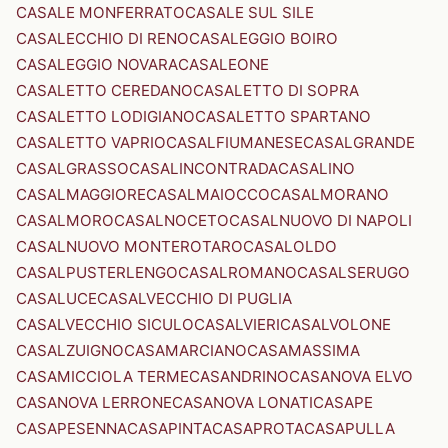
CASALE MONFERRATO
CASALE SUL SILE
CASALECCHIO DI RENO
CASALEGGIO BOIRO
CASALEGGIO NOVARA
CASALEONE
CASALETTO CEREDANO
CASALETTO DI SOPRA
CASALETTO LODIGIANO
CASALETTO SPARTANO
CASALETTO VAPRIO
CASALFIUMANESE
CASALGRANDE
CASALGRASSO
CASALINCONTRADA
CASALINO
CASALMAGGIORE
CASALMAIOCCO
CASALMORANO
CASALMORO
CASALNOCETO
CASALNUOVO DI NAPOLI
CASALNUOVO MONTEROTARO
CASALOLDO
CASALPUSTERLENGO
CASALROMANO
CASALSERUGO
CASALUCE
CASALVECCHIO DI PUGLIA
CASALVECCHIO SICULO
CASALVIERI
CASALVOLONE
CASALZUIGNO
CASAMARCIANO
CASAMASSIMA
CASAMICCIOLA TERME
CASANDRINO
CASANOVA ELVO
CASANOVA LERRONE
CASANOVA LONATI
CASAPE
CASAPESENNA
CASAPINTA
CASAPROTA
CASAPULLA