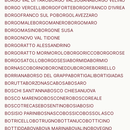
BORGO VAL DI TARO
BORGO VALSUGANA
BORGO VELINO
BORGO VERCELLI
BORGOFORTE
BORGOFRANCO D'IVREA
BORGOFRANCO SUL PO
BORGOLAVEZZARO
BORGOMALE
BORGOMANERO
BORGOMARO
BORGOMASINO
BORGONE SUSA
BORGONOVO VAL TIDONE
BORGORATTO ALESSANDRINO
BORGORATTO MORMOROLO
BORGORICCO
BORGOROSE
BORGOSATOLLO
BORGOSESIA
BORMIDA
BORMIO
BORNASCO
BORNO
BORONEDDU
BORORE
BORRELLO
BORRIANA
BORSO DEL GRAPPA
BORTIGALI
BORTIGIADAS
BORUTTA
BORZONASCA
BOSA
BOSARO
BOSCHI SANT'ANNA
BOSCO CHIESANUOVA
BOSCO MARENGO
BOSCONERO
BOSCOREALE
BOSCOTRECASE
BOSENTINO
BOSIA
BOSIO
BOSISIO PARINI
BOSNASCO
BOSSICO
BOSSOLASCO
BOTRICELLO
BOTRUGNO
BOTTANUCO
BOTTICINO
BOTTIDDA
BOVA
BOVA MARINA
BOVALINO
BOVEGNO