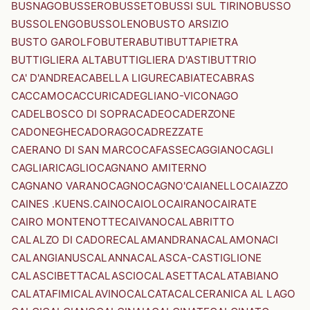
BUSNAGO
BUSSERO
BUSSETO
BUSSI SUL TIRINO
BUSSO
BUSSOLENGO
BUSSOLENO
BUSTO ARSIZIO
BUSTO GAROLFO
BUTERA
BUTI
BUTTAPIETRA
BUTTIGLIERA ALTA
BUTTIGLIERA D'ASTI
BUTTRIO
CA' D'ANDREA
CABELLA LIGURE
CABIATE
CABRAS
CACCAMO
CACCURI
CADEGLIANO-VICONAGO
CADELBOSCO DI SOPRA
CADEO
CADERZONE
CADONEGHE
CADORAGO
CADREZZATE
CAERANO DI SAN MARCO
CAFASSE
CAGGIANO
CAGLI
CAGLIARI
CAGLIO
CAGNANO AMITERNO
CAGNANO VARANO
CAGNO
CAGNO'
CAIANELLO
CAIAZZO
CAINES .KUENS.
CAINO
CAIOLO
CAIRANO
CAIRATE
CAIRO MONTENOTTE
CAIVANO
CALABRITTO
CALALZO DI CADORE
CALAMANDRANA
CALAMONACI
CALANGIANUS
CALANNA
CALASCA-CASTIGLIONE
CALASCIBETTA
CALASCIO
CALASETTA
CALATABIANO
CALATAFIMI
CALAVINO
CALCATA
CALCERANICA AL LAGO