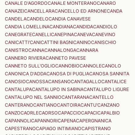
CANALE D'AGORDO
CANALE MONTERANO
CANARO
CANAZEI
CANCELLARA
CANCELLO ED ARNONE
CANDA
CANDELA
CANDELO
CANDIA CANAVESE
CANDIA LOMELLINA
CANDIANA
CANDIDA
CANDIOLO
CANEGRATE
CANELLI
CANEPINA
CANEVA
CANEVINO
CANICATTI'
CANICATTINI BAGNI
CANINO
CANISCHIO
CANISTRO
CANNA
CANNALONGA
CANNARA
CANNERO RIVIERA
CANNETO PAVESE
CANNETO SULL'OGLIO
CANNOBIO
CANNOLE
CANOLO
CANONICA D'ADDA
CANOSA DI PUGLIA
CANOSA SANNITA
CANOSIO
CANOSSA
CANSANO
CANTAGALLO
CANTALICE
CANTALUPA
CANTALUPO IN SABINA
CANTALUPO LIGURE
CANTALUPO NEL SANNIO
CANTARANA
CANTELLO
CANTERANO
CANTIANO
CANTOIRA
CANTU'
CANZANO
CANZO
CAORLE
CAORSO
CAPACCIO
CAPACI
CAPALBIO
CAPANNOLI
CAPANNORI
CAPENA
CAPERGNANICA
CAPESTRANO
CAPIAGO INTIMIANO
CAPISTRANO