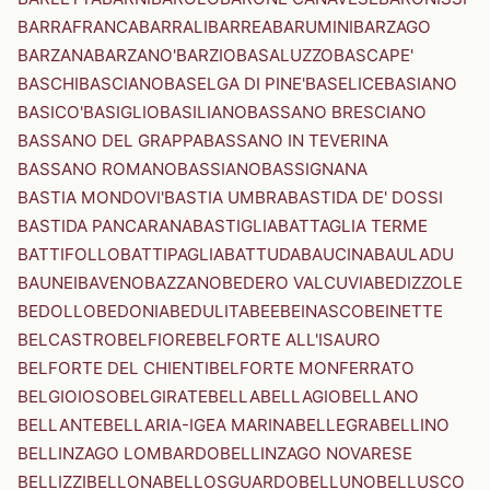
BARRAFRANCA
BARRALI
BARREA
BARUMINI
BARZAGO
BARZANA
BARZANO'
BARZIO
BASALUZZO
BASCAPE'
BASCHI
BASCIANO
BASELGA DI PINE'
BASELICE
BASIANO
BASICO'
BASIGLIO
BASILIANO
BASSANO BRESCIANO
BASSANO DEL GRAPPA
BASSANO IN TEVERINA
BASSANO ROMANO
BASSIANO
BASSIGNANA
BASTIA MONDOVI'
BASTIA UMBRA
BASTIDA DE' DOSSI
BASTIDA PANCARANA
BASTIGLIA
BATTAGLIA TERME
BATTIFOLLO
BATTIPAGLIA
BATTUDA
BAUCINA
BAULADU
BAUNEI
BAVENO
BAZZANO
BEDERO VALCUVIA
BEDIZZOLE
BEDOLLO
BEDONIA
BEDULITA
BEE
BEINASCO
BEINETTE
BELCASTRO
BELFIORE
BELFORTE ALL'ISAURO
BELFORTE DEL CHIENTI
BELFORTE MONFERRATO
BELGIOIOSO
BELGIRATE
BELLA
BELLAGIO
BELLANO
BELLANTE
BELLARIA-IGEA MARINA
BELLEGRA
BELLINO
BELLINZAGO LOMBARDO
BELLINZAGO NOVARESE
BELLIZZI
BELLONA
BELLOSGUARDO
BELLUNO
BELLUSCO