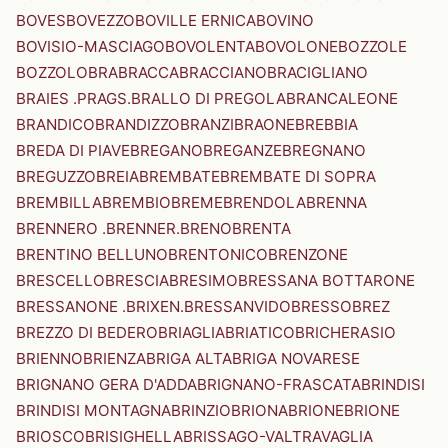
BOVES
BOVEZZO
BOVILLE ERNICA
BOVINO
BOVISIO-MASCIAGO
BOVOLENTA
BOVOLONE
BOZZOLE
BOZZOLO
BRA
BRACCA
BRACCIANO
BRACIGLIANO
BRAIES .PRAGS.
BRALLO DI PREGOLA
BRANCALEONE
BRANDICO
BRANDIZZO
BRANZI
BRAONE
BREBBIA
BREDA DI PIAVE
BREGANO
BREGANZE
BREGNANO
BREGUZZO
BREIA
BREMBATE
BREMBATE DI SOPRA
BREMBILLA
BREMBIO
BREME
BRENDOLA
BRENNA
BRENNERO .BRENNER.
BRENO
BRENTA
BRENTINO BELLUNO
BRENTONICO
BRENZONE
BRESCELLO
BRESCIA
BRESIMO
BRESSANA BOTTARONE
BRESSANONE .BRIXEN.
BRESSANVIDO
BRESSO
BREZ
BREZZO DI BEDERO
BRIAGLIA
BRIATICO
BRICHERASIO
BRIENNO
BRIENZA
BRIGA ALTA
BRIGA NOVARESE
BRIGNANO GERA D'ADDA
BRIGNANO-FRASCATA
BRINDISI
BRINDISI MONTAGNA
BRINZIO
BRIONA
BRIONE
BRIONE
BRIOSCO
BRISIGHELLA
BRISSAGO-VALTRAVAGLIA