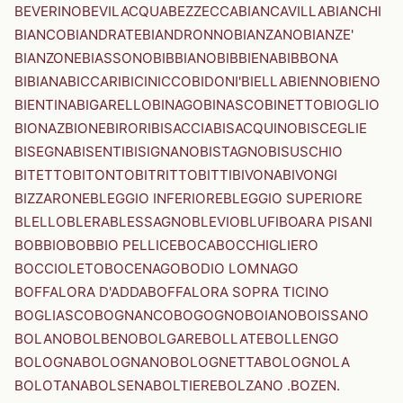
BEVERINO
BEVILACQUA
BEZZECCA
BIANCAVILLA
BIANCHI
BIANCO
BIANDRATE
BIANDRONNO
BIANZANO
BIANZE'
BIANZONE
BIASSONO
BIBBIANO
BIBBIENA
BIBBONA
BIBIANA
BICCARI
BICINICCO
BIDONI'
BIELLA
BIENNO
BIENO
BIENTINA
BIGARELLO
BINAGO
BINASCO
BINETTO
BIOGLIO
BIONAZ
BIONE
BIRORI
BISACCIA
BISACQUINO
BISCEGLIE
BISEGNA
BISENTI
BISIGNANO
BISTAGNO
BISUSCHIO
BITETTO
BITONTO
BITRITTO
BITTI
BIVONA
BIVONGI
BIZZARONE
BLEGGIO INFERIORE
BLEGGIO SUPERIORE
BLELLO
BLERA
BLESSAGNO
BLEVIO
BLUFI
BOARA PISANI
BOBBIO
BOBBIO PELLICE
BOCA
BOCCHIGLIERO
BOCCIOLETO
BOCENAGO
BODIO LOMNAGO
BOFFALORA D'ADDA
BOFFALORA SOPRA TICINO
BOGLIASCO
BOGNANCO
BOGOGNO
BOIANO
BOISSANO
BOLANO
BOLBENO
BOLGARE
BOLLATE
BOLLENGO
BOLOGNA
BOLOGNANO
BOLOGNETTA
BOLOGNOLA
BOLOTANA
BOLSENA
BOLTIERE
BOLZANO .BOZEN.