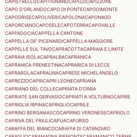
CAPISTRELLO
CAPITIGNANO
CAPIZZI
CAPIZZONE
CAPO D'ORLANDO
CAPO DI PONTE
CAPODIMONTE
CAPODRISE
CAPOLIVERI
CAPOLONA
CAPONAGO
CAPORCIANO
CAPOSELE
CAPOTERRA
CAPOVALLE
CAPPADOCIA
CAPPELLA CANTONE
CAPPELLA DE' PICENARDI
CAPPELLA MAGGIORE
CAPPELLE SUL TAVO
CAPRACOTTA
CAPRAIA E LIMITE
CAPRAIA ISOLA
CAPRALBA
CAPRANICA
CAPRANICA PRENESTINA
CAPRARICA DI LECCE
CAPRAROLA
CAPRAUNA
CAPRESE MICHELANGELO
CAPREZZO
CAPRI
CAPRI LEONE
CAPRIANA
CAPRIANO DEL COLLE
CAPRIATA D'ORBA
CAPRIATE SAN GERVASIO
CAPRIATI A VOLTURNO
CAPRIE
CAPRIGLIA IRPINA
CAPRIGLIO
CAPRILE
CAPRINO BERGAMASCO
CAPRINO VERONESE
CAPRIOLO
CAPRIVA DEL FRIULI
CAPUA
CAPURSO
CARAFFA DEL BIANCO
CARAFFA DI CATANZARO
CARAGLIO
CARAMAGNA PIEMONTE
CARAMANICO TERME