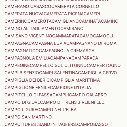
CAMERANO CASASCO
CAMERATA CORNELLO
CAMERATA NUOVA
CAMERATA PICENA
CAMERI
CAMERINO
CAMEROTA
CAMIGLIANO
CAMINATA
CAMINO
CAMINO AL TAGLIAMENTO
CAMISANO
CAMISANO VICENTINO
CAMMARATA
CAMO
CAMOGLI
CAMPAGNA
CAMPAGNA LUPIA
CAMPAGNANO DI ROMA
CAMPAGNATICO
CAMPAGNOLA CREMASCA
CAMPAGNOLA EMILIA
CAMPANA
CAMPARADA
CAMPEGINE
CAMPELLO SUL CLITUNNO
CAMPERTOGNO
CAMPI BISENZIO
CAMPI SALENTINA
CAMPIGLIA CERVO
CAMPIGLIA DEI BERICI
CAMPIGLIA MARITTIMA
CAMPIGLIONE FENILE
CAMPIONE D'ITALIA
CAMPITELLO DI FASSA
CAMPLI
CAMPO CALABRO
CAMPO DI GIOVE
CAMPO DI TRENS .FREIENFELD.
CAMPO LIGURE
CAMPO NELL'ELBA
CAMPO SAN MARTINO
CAMPO TURES .SAND IN TAUFERS.
CAMPOBASSO