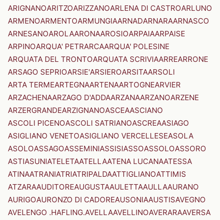
ARIGNANO
ARITZO
ARIZZANO
ARLENA DI CASTRO
ARLUNO
ARMENO
ARMENTO
ARMUNGIA
ARNAD
ARNARA
ARNASCO
ARNESANO
AROLA
ARONA
AROSIO
ARPAIA
ARPAISE
ARPINO
ARQUA' PETRARCA
ARQUA' POLESINE
ARQUATA DEL TRONTO
ARQUATA SCRIVIA
ARRE
ARRONE
ARSAGO SEPRIO
ARSIE'
ARSIERO
ARSITA
ARSOLI
ARTA TERME
ARTEGNA
ARTENA
ARTOGNE
ARVIER
ARZACHENA
ARZAGO D'ADDA
ARZANA
ARZANO
ARZENE
ARZERGRANDE
ARZIGNANO
ASCEA
ASCIANO
ASCOLI PICENO
ASCOLI SATRIANO
ASCREA
ASIAGO
ASIGLIANO VENETO
ASIGLIANO VERCELLESE
ASOLA
ASOLO
ASSAGO
ASSEMINI
ASSISI
ASSO
ASSOLO
ASSORO
ASTI
ASUNI
ATELETA
ATELLA
ATENA LUCANA
ATESSA
ATINA
ATRANI
ATRI
ATRIPALDA
ATTIGLIANO
ATTIMIS
ATZARA
AUDITORE
AUGUSTA
AULETTA
AULLA
AURANO
AURIGO
AURONZO DI CADORE
AUSONIA
AUSTIS
AVEGNO
AVELENGO .HAFLING.
AVELLA
AVELLINO
AVERARA
AVERSA