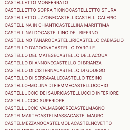
CASTELLETTO MONFERRATO
CASTELLETTO SOPRA TICINO
CASTELLETTO STURA
CASTELLETTO UZZONE
CASTELLI
CASTELLI CALEPIO
CASTELLINA IN CHIANTI
CASTELLINA MARITTIMA
CASTELLINALDO
CASTELLINO DEL BIFERNO
CASTELLINO TANARO
CASTELLIRI
CASTELLO CABIAGLIO
CASTELLO D'AGOGNA
CASTELLO D'ARGILE
CASTELLO DEL MATESE
CASTELLO DELL'ACQUA
CASTELLO DI ANNONE
CASTELLO DI BRIANZA
CASTELLO DI CISTERNA
CASTELLO DI GODEGO
CASTELLO DI SERRAVALLE
CASTELLO TESINO
CASTELLO-MOLINA DI FIEMME
CASTELLUCCHIO
CASTELLUCCIO DEI SAURI
CASTELLUCCIO INFERIORE
CASTELLUCCIO SUPERIORE
CASTELLUCCIO VALMAGGIORE
CASTELMAGNO
CASTELMARTE
CASTELMASSA
CASTELMAURO
CASTELMEZZANO
CASTELMOLA
CASTELNOVETTO