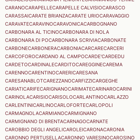
CARANO
CARAPELLE
CARAPELLE CALVISIO
CARASCO
CARASSAI
CARATE BRIANZA
CARATE URIO
CARAVAGGIO
CARAVATE
CARAVINO
CARAVONICA
CARBOGNANO
CARBONARA AL TICINO
CARBONARA DI NOLA
CARBONARA DI PO
CARBONARA SCRIVIA
CARBONATE
CARBONE
CARBONERA
CARBONIA
CARCARE
CARCERI
CARCOFORO
CARDANO AL CAMPO
CARDE'
CARDEDU
CARDETO
CARDINALE
CARDITO
CAREGGINE
CAREMA
CARENNO
CARENTINO
CARERI
CARESANA
CARESANABLOT
CAREZZANO
CARFIZZI
CARGEGHE
CARIATI
CARIFE
CARIGNANO
CARIMATE
CARINARO
CARINI
CARINOLA
CARISIO
CARISOLO
CARLANTINO
CARLAZZO
CARLENTINI
CARLINO
CARLOFORTE
CARLOPOLI
CARMAGNOLA
CARMIANO
CARMIGNANO
CARMIGNANO DI BRENTA
CARNAGO
CARNATE
CAROBBIO DEGLI ANGELI
CAROLEI
CARONA
CARONIA
CARONNO PERTUSELLA
CARONNO VARESINO
CAROSINO