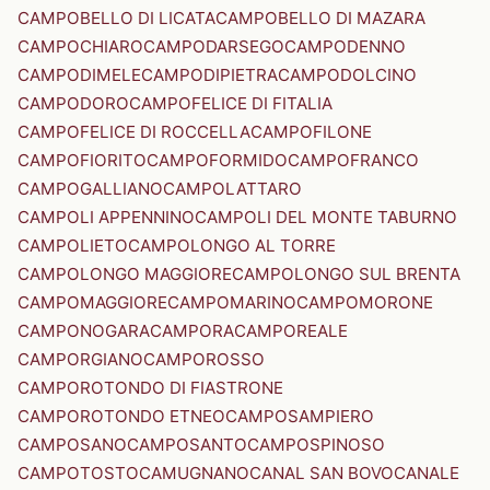
CAMPOBELLO DI LICATA
CAMPOBELLO DI MAZARA
CAMPOCHIARO
CAMPODARSEGO
CAMPODENNO
CAMPODIMELE
CAMPODIPIETRA
CAMPODOLCINO
CAMPODORO
CAMPOFELICE DI FITALIA
CAMPOFELICE DI ROCCELLA
CAMPOFILONE
CAMPOFIORITO
CAMPOFORMIDO
CAMPOFRANCO
CAMPOGALLIANO
CAMPOLATTARO
CAMPOLI APPENNINO
CAMPOLI DEL MONTE TABURNO
CAMPOLIETO
CAMPOLONGO AL TORRE
CAMPOLONGO MAGGIORE
CAMPOLONGO SUL BRENTA
CAMPOMAGGIORE
CAMPOMARINO
CAMPOMORONE
CAMPONOGARA
CAMPORA
CAMPOREALE
CAMPORGIANO
CAMPOROSSO
CAMPOROTONDO DI FIASTRONE
CAMPOROTONDO ETNEO
CAMPOSAMPIERO
CAMPOSANO
CAMPOSANTO
CAMPOSPINOSO
CAMPOTOSTO
CAMUGNANO
CANAL SAN BOVO
CANALE