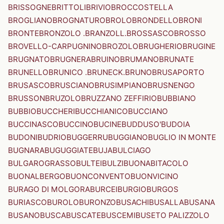
BRISSOGNE
BRITTOLI
BRIVIO
BROCCOSTELLA
BROGLIANO
BROGNATURO
BROLO
BRONDELLO
BRONI
BRONTE
BRONZOLO .BRANZOLL.
BROSSASCO
BROSSO
BROVELLO-CARPUGNINO
BROZOLO
BRUGHERIO
BRUGINE
BRUGNATO
BRUGNERA
BRUINO
BRUMANO
BRUNATE
BRUNELLO
BRUNICO .BRUNECK.
BRUNO
BRUSAPORTO
BRUSASCO
BRUSCIANO
BRUSIMPIANO
BRUSNENGO
BRUSSON
BRUZOLO
BRUZZANO ZEFFIRIO
BUBBIANO
BUBBIO
BUCCHERI
BUCCHIANICO
BUCCIANO
BUCCINASCO
BUCCINO
BUCINE
BUDDUSO'
BUDOIA
BUDONI
BUDRIO
BUGGERRU
BUGGIANO
BUGLIO IN MONTE
BUGNARA
BUGUGGIATE
BUJA
BULCIAGO
BULGAROGRASSO
BULTEI
BULZI
BUONABITACOLO
BUONALBERGO
BUONCONVENTO
BUONVICINO
BURAGO DI MOLGORA
BURCEI
BURGIO
BURGOS
BURIASCO
BUROLO
BURONZO
BUSACHI
BUSALLA
BUSANA
BUSANO
BUSCA
BUSCATE
BUSCEMI
BUSETO PALIZZOLO