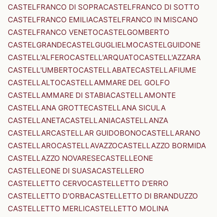
CASTELFRANCO DI SOPRA
CASTELFRANCO DI SOTTO
CASTELFRANCO EMILIA
CASTELFRANCO IN MISCANO
CASTELFRANCO VENETO
CASTELGOMBERTO
CASTELGRANDE
CASTELGUGLIELMO
CASTELGUIDONE
CASTELL'ALFERO
CASTELL'ARQUATO
CASTELL'AZZARA
CASTELL'UMBERTO
CASTELLABATE
CASTELLAFIUME
CASTELLALTO
CASTELLAMMARE DEL GOLFO
CASTELLAMMARE DI STABIA
CASTELLAMONTE
CASTELLANA GROTTE
CASTELLANA SICULA
CASTELLANETA
CASTELLANIA
CASTELLANZA
CASTELLAR
CASTELLAR GUIDOBONO
CASTELLARANO
CASTELLARO
CASTELLAVAZZO
CASTELLAZZO BORMIDA
CASTELLAZZO NOVARESE
CASTELLEONE
CASTELLEONE DI SUASA
CASTELLERO
CASTELLETTO CERVO
CASTELLETTO D'ERRO
CASTELLETTO D'ORBA
CASTELLETTO DI BRANDUZZO
CASTELLETTO MERLI
CASTELLETTO MOLINA