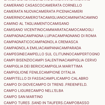
CAMERANO CASASCO
CAMERATA CORNELLO
CAMERATA NUOVA
CAMERATA PICENA
CAMERI
CAMERINO
CAMEROTA
CAMIGLIANO
CAMINATA
CAMINO
CAMINO AL TAGLIAMENTO
CAMISANO
CAMISANO VICENTINO
CAMMARATA
CAMO
CAMOGLI
CAMPAGNA
CAMPAGNA LUPIA
CAMPAGNANO DI ROMA
CAMPAGNATICO
CAMPAGNOLA CREMASCA
CAMPAGNOLA EMILIA
CAMPANA
CAMPARADA
CAMPEGINE
CAMPELLO SUL CLITUNNO
CAMPERTOGNO
CAMPI BISENZIO
CAMPI SALENTINA
CAMPIGLIA CERVO
CAMPIGLIA DEI BERICI
CAMPIGLIA MARITTIMA
CAMPIGLIONE FENILE
CAMPIONE D'ITALIA
CAMPITELLO DI FASSA
CAMPLI
CAMPO CALABRO
CAMPO DI GIOVE
CAMPO DI TRENS .FREIENFELD.
CAMPO LIGURE
CAMPO NELL'ELBA
CAMPO SAN MARTINO
CAMPO TURES .SAND IN TAUFERS.
CAMPOBASSO