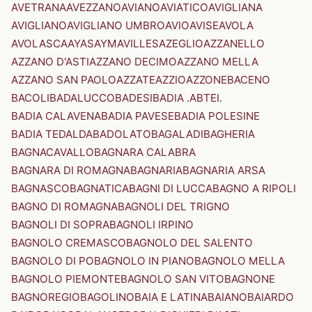
AVETRANA
AVEZZANO
AVIANO
AVIATICO
AVIGLIANA
AVIGLIANO
AVIGLIANO UMBRO
AVIO
AVISE
AVOLA
AVOLASCA
AYAS
AYMAVILLES
AZEGLIO
AZZANELLO
AZZANO D'ASTI
AZZANO DECIMO
AZZANO MELLA
AZZANO SAN PAOLO
AZZATE
AZZIO
AZZONE
BACENO
BACOLI
BADALUCCO
BADESI
BADIA .ABTEI.
BADIA CALAVENA
BADIA PAVESE
BADIA POLESINE
BADIA TEDALDA
BADOLATO
BAGALADI
BAGHERIA
BAGNACAVALLO
BAGNARA CALABRA
BAGNARA DI ROMAGNA
BAGNARIA
BAGNARIA ARSA
BAGNASCO
BAGNATICA
BAGNI DI LUCCA
BAGNO A RIPOLI
BAGNO DI ROMAGNA
BAGNOLI DEL TRIGNO
BAGNOLI DI SOPRA
BAGNOLI IRPINO
BAGNOLO CREMASCO
BAGNOLO DEL SALENTO
BAGNOLO DI PO
BAGNOLO IN PIANO
BAGNOLO MELLA
BAGNOLO PIEMONTE
BAGNOLO SAN VITO
BAGNONE
BAGNOREGIO
BAGOLINO
BAIA E LATINA
BAIANO
BAIARDO