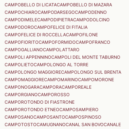
CAMPOBELLO DI LICATA
CAMPOBELLO DI MAZARA
CAMPOCHIARO
CAMPODARSEGO
CAMPODENNO
CAMPODIMELE
CAMPODIPIETRA
CAMPODOLCINO
CAMPODORO
CAMPOFELICE DI FITALIA
CAMPOFELICE DI ROCCELLA
CAMPOFILONE
CAMPOFIORITO
CAMPOFORMIDO
CAMPOFRANCO
CAMPOGALLIANO
CAMPOLATTARO
CAMPOLI APPENNINO
CAMPOLI DEL MONTE TABURNO
CAMPOLIETO
CAMPOLONGO AL TORRE
CAMPOLONGO MAGGIORE
CAMPOLONGO SUL BRENTA
CAMPOMAGGIORE
CAMPOMARINO
CAMPOMORONE
CAMPONOGARA
CAMPORA
CAMPOREALE
CAMPORGIANO
CAMPOROSSO
CAMPOROTONDO DI FIASTRONE
CAMPOROTONDO ETNEO
CAMPOSAMPIERO
CAMPOSANO
CAMPOSANTO
CAMPOSPINOSO
CAMPOTOSTO
CAMUGNANO
CANAL SAN BOVO
CANALE