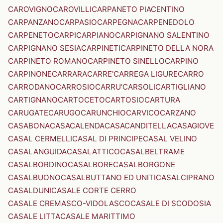
CAROVIGNO
CAROVILLI
CARPANETO PIACENTINO
CARPANZANO
CARPASIO
CARPEGNA
CARPENEDOLO
CARPENETO
CARPI
CARPIANO
CARPIGNANO SALENTINO
CARPIGNANO SESIA
CARPINETI
CARPINETO DELLA NORA
CARPINETO ROMANO
CARPINETO SINELLO
CARPINO
CARPINONE
CARRARA
CARRE'
CARREGA LIGURE
CARRO
CARRODANO
CARROSIO
CARRU'
CARSOLI
CARTIGLIANO
CARTIGNANO
CARTOCETO
CARTOSIO
CARTURA
CARUGATE
CARUGO
CARUNCHIO
CARVICO
CARZANO
CASABONA
CASACALENDA
CASACANDITELLA
CASAGIOVE
CASAL CERMELLI
CASAL DI PRINCIPE
CASAL VELINO
CASALANGUIDA
CASALATTICO
CASALBELTRAME
CASALBORDINO
CASALBORE
CASALBORGONE
CASALBUONO
CASALBUTTANO ED UNITI
CASALCIPRANO
CASALDUNI
CASALE CORTE CERRO
CASALE CREMASCO-VIDOLASCO
CASALE DI SCODOSIA
CASALE LITTA
CASALE MARITTIMO