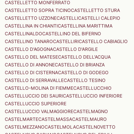
CASTELLETTO MONFERRATO
CASTELLETTO SOPRA TICINO
CASTELLETTO STURA
CASTELLETTO UZZONE
CASTELLI
CASTELLI CALEPIO
CASTELLINA IN CHIANTI
CASTELLINA MARITTIMA
CASTELLINALDO
CASTELLINO DEL BIFERNO
CASTELLINO TANARO
CASTELLIRI
CASTELLO CABIAGLIO
CASTELLO D'AGOGNA
CASTELLO D'ARGILE
CASTELLO DEL MATESE
CASTELLO DELL'ACQUA
CASTELLO DI ANNONE
CASTELLO DI BRIANZA
CASTELLO DI CISTERNA
CASTELLO DI GODEGO
CASTELLO DI SERRAVALLE
CASTELLO TESINO
CASTELLO-MOLINA DI FIEMME
CASTELLUCCHIO
CASTELLUCCIO DEI SAURI
CASTELLUCCIO INFERIORE
CASTELLUCCIO SUPERIORE
CASTELLUCCIO VALMAGGIORE
CASTELMAGNO
CASTELMARTE
CASTELMASSA
CASTELMAURO
CASTELMEZZANO
CASTELMOLA
CASTELNOVETTO