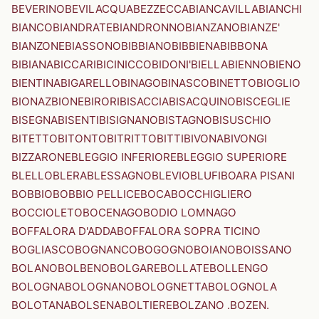
BEVERINO
BEVILACQUA
BEZZECCA
BIANCAVILLA
BIANCHI
BIANCO
BIANDRATE
BIANDRONNO
BIANZANO
BIANZE'
BIANZONE
BIASSONO
BIBBIANO
BIBBIENA
BIBBONA
BIBIANA
BICCARI
BICINICCO
BIDONI'
BIELLA
BIENNO
BIENO
BIENTINA
BIGARELLO
BINAGO
BINASCO
BINETTO
BIOGLIO
BIONAZ
BIONE
BIRORI
BISACCIA
BISACQUINO
BISCEGLIE
BISEGNA
BISENTI
BISIGNANO
BISTAGNO
BISUSCHIO
BITETTO
BITONTO
BITRITTO
BITTI
BIVONA
BIVONGI
BIZZARONE
BLEGGIO INFERIORE
BLEGGIO SUPERIORE
BLELLO
BLERA
BLESSAGNO
BLEVIO
BLUFI
BOARA PISANI
BOBBIO
BOBBIO PELLICE
BOCA
BOCCHIGLIERO
BOCCIOLETO
BOCENAGO
BODIO LOMNAGO
BOFFALORA D'ADDA
BOFFALORA SOPRA TICINO
BOGLIASCO
BOGNANCO
BOGOGNO
BOIANO
BOISSANO
BOLANO
BOLBENO
BOLGARE
BOLLATE
BOLLENGO
BOLOGNA
BOLOGNANO
BOLOGNETTA
BOLOGNOLA
BOLOTANA
BOLSENA
BOLTIERE
BOLZANO .BOZEN.