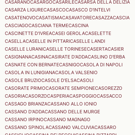
CASARANO
CASARGO
CASARILE
CASARSA DELLA DELIZIA
CASARZA LIGURE
CASASCO
CASASCO D'INTELVI
CASATENOVO
CASATISMA
CASAVATORE
CASAZZA
CASCIA
CASCIAGO
CASCIANA TERME
CASCINA
CASCINETTE D'IVREA
CASEI GEROLA
CASELETTE
CASELLA
CASELLE IN PITTARI
CASELLE LANDI
CASELLE LURANI
CASELLE TORINESE
CASERTA
CASIER
CASIGNANA
CASINA
CASIRATE D'ADDA
CASLINO D'ERBA
CASNATE CON BERNATE
CASNIGO
CASOLA DI NAPOLI
CASOLA IN LUNIGIANA
CASOLA VALSENIO
CASOLE BRUZIO
CASOLE D'ELSA
CASOLI
CASORATE PRIMO
CASORATE SEMPIONE
CASOREZZO
CASORIA
CASORZO
CASPERIA
CASPOGGIO
CASSACCO
CASSAGO BRIANZA
CASSANO ALLO IONIO
CASSANO D'ADDA
CASSANO DELLE MURGE
CASSANO IRPINO
CASSANO MAGNAGO
CASSANO SPINOLA
CASSANO VALCUVIA
CASSARO