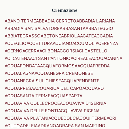
Cremazione
ABANO TERME
ABBADIA CERRETO
ABBADIA LARIANA
ABBADIA SAN SALVATORE
ABBASANTA
ABBATEGGIO
ABBIATEGRASSO
ABETONE
ABRIOLA
ACATE
ACCADIA
ACCEGLIO
ACCETTURA
ACCIANO
ACCUMOLI
ACERENZA
ACERNO
ACERRA
ACI BONACCORSI
ACI CASTELLO
ACI CATENA
ACI SANT'ANTONIO
ACIREALE
ACQUACANINA
ACQUAFONDATA
ACQUAFORMOSA
ACQUAFREDDA
ACQUALAGNA
ACQUANEGRA CREMONESE
ACQUANEGRA SUL CHIESE
ACQUAPENDENTE
ACQUAPPESA
ACQUARICA DEL CAPO
ACQUARO
ACQUASANTA TERME
ACQUASPARTA
ACQUAVIVA COLLECROCE
ACQUAVIVA D'ISERNIA
ACQUAVIVA DELLE FONTI
ACQUAVIVA PICENA
ACQUAVIVA PLATANI
ACQUEDOLCI
ACQUI TERME
ACRI
ACUTO
ADELFIA
ADRANO
ADRARA SAN MARTINO