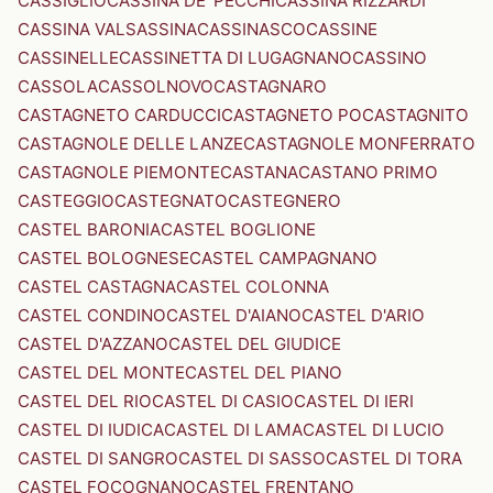
CASSIGLIO
CASSINA DE' PECCHI
CASSINA RIZZARDI
CASSINA VALSASSINA
CASSINASCO
CASSINE
CASSINELLE
CASSINETTA DI LUGAGNANO
CASSINO
CASSOLA
CASSOLNOVO
CASTAGNARO
CASTAGNETO CARDUCCI
CASTAGNETO PO
CASTAGNITO
CASTAGNOLE DELLE LANZE
CASTAGNOLE MONFERRATO
CASTAGNOLE PIEMONTE
CASTANA
CASTANO PRIMO
CASTEGGIO
CASTEGNATO
CASTEGNERO
CASTEL BARONIA
CASTEL BOGLIONE
CASTEL BOLOGNESE
CASTEL CAMPAGNANO
CASTEL CASTAGNA
CASTEL COLONNA
CASTEL CONDINO
CASTEL D'AIANO
CASTEL D'ARIO
CASTEL D'AZZANO
CASTEL DEL GIUDICE
CASTEL DEL MONTE
CASTEL DEL PIANO
CASTEL DEL RIO
CASTEL DI CASIO
CASTEL DI IERI
CASTEL DI IUDICA
CASTEL DI LAMA
CASTEL DI LUCIO
CASTEL DI SANGRO
CASTEL DI SASSO
CASTEL DI TORA
CASTEL FOCOGNANO
CASTEL FRENTANO