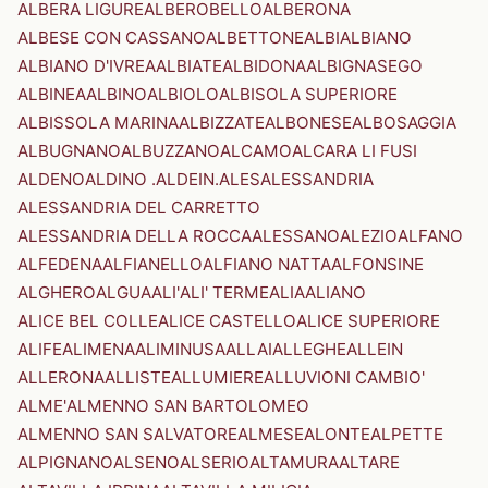
ALBERA LIGURE
ALBEROBELLO
ALBERONA
ALBESE CON CASSANO
ALBETTONE
ALBI
ALBIANO
ALBIANO D'IVREA
ALBIATE
ALBIDONA
ALBIGNASEGO
ALBINEA
ALBINO
ALBIOLO
ALBISOLA SUPERIORE
ALBISSOLA MARINA
ALBIZZATE
ALBONESE
ALBOSAGGIA
ALBUGNANO
ALBUZZANO
ALCAMO
ALCARA LI FUSI
ALDENO
ALDINO .ALDEIN.
ALES
ALESSANDRIA
ALESSANDRIA DEL CARRETTO
ALESSANDRIA DELLA ROCCA
ALESSANO
ALEZIO
ALFANO
ALFEDENA
ALFIANELLO
ALFIANO NATTA
ALFONSINE
ALGHERO
ALGUA
ALI'
ALI' TERME
ALIA
ALIANO
ALICE BEL COLLE
ALICE CASTELLO
ALICE SUPERIORE
ALIFE
ALIMENA
ALIMINUSA
ALLAI
ALLEGHE
ALLEIN
ALLERONA
ALLISTE
ALLUMIERE
ALLUVIONI CAMBIO'
ALME'
ALMENNO SAN BARTOLOMEO
ALMENNO SAN SALVATORE
ALMESE
ALONTE
ALPETTE
ALPIGNANO
ALSENO
ALSERIO
ALTAMURA
ALTARE