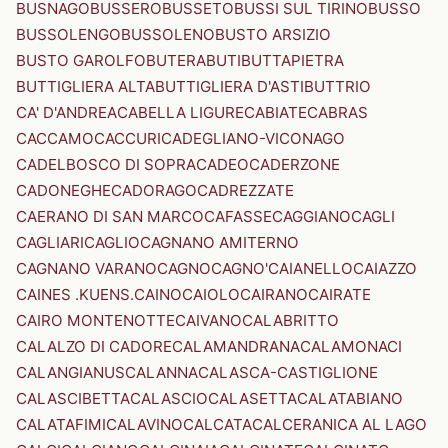
BUSNAGO
BUSSERO
BUSSETO
BUSSI SUL TIRINO
BUSSO
BUSSOLENGO
BUSSOLENO
BUSTO ARSIZIO
BUSTO GAROLFO
BUTERA
BUTI
BUTTAPIETRA
BUTTIGLIERA ALTA
BUTTIGLIERA D'ASTI
BUTTRIO
CA' D'ANDREA
CABELLA LIGURE
CABIATE
CABRAS
CACCAMO
CACCURI
CADEGLIANO-VICONAGO
CADELBOSCO DI SOPRA
CADEO
CADERZONE
CADONEGHE
CADORAGO
CADREZZATE
CAERANO DI SAN MARCO
CAFASSE
CAGGIANO
CAGLI
CAGLIARI
CAGLIO
CAGNANO AMITERNO
CAGNANO VARANO
CAGNO
CAGNO'
CAIANELLO
CAIAZZO
CAINES .KUENS.
CAINO
CAIOLO
CAIRANO
CAIRATE
CAIRO MONTENOTTE
CAIVANO
CALABRITTO
CALALZO DI CADORE
CALAMANDRANA
CALAMONACI
CALANGIANUS
CALANNA
CALASCA-CASTIGLIONE
CALASCIBETTA
CALASCIO
CALASETTA
CALATABIANO
CALATAFIMI
CALAVINO
CALCATA
CALCERANICA AL LAGO