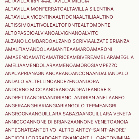
ALTAVILLA IRPINA
ALTAVILLA MILICIA
ALTAVILLA MONFERRATO
ALTAVILLA SILENTINA
ALTAVILLA VICENTINA
ALTIDONA
ALTILIA
ALTINO
ALTISSIMO
ALTIVOLE
ALTOFONTE
ALTOMONTE
ALTOPASCIO
ALVIANO
ALVIGNANO
ALVITO
ALZANO LOMBARDO
ALZANO SCRIVIA
ALZATE BRIANZA
AMALFI
AMANDOLA
AMANTEA
AMARO
AMARONI
AMASENO
AMATO
AMATRICE
AMBIVERE
AMBLAR
AMEGLIA
AMELIA
AMENDOLARA
AMENO
AMOROSI
AMPEZZO
ANACAPRI
ANAGNI
ANCARANO
ANCONA
ANDALI
ANDALO
ANDALO VALTELLINO
ANDEZENO
ANDORA
ANDORNO MICCA
ANDRANO
ANDRATE
ANDREIS
ANDRETTA
ANDRIA
ANDRIANO .ANDRIAN.
ANELA
ANFO
ANGERA
ANGHIARI
ANGIARI
ANGOLO TERME
ANGRI
ANGROGNA
ANGUILLARA SABAZIA
ANGUILLARA VENETA
ANNICCO
ANNONE DI BRIANZA
ANNONE VENETO
ANOIA
ANTEGNATE
ANTERIVO .ALTREI.
ANTEY-SAINT-ANDRE'
ANTICOLI CORRADO
ANTIGNANO
ANTILLO
ANTONIMINA