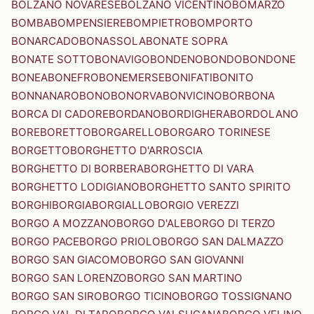
BOLZANO NOVARESE
BOLZANO VICENTINO
BOMARZO
BOMBA
BOMPENSIERE
BOMPIETRO
BOMPORTO
BONARCADO
BONASSOLA
BONATE SOPRA
BONATE SOTTO
BONAVIGO
BONDENO
BONDO
BONDONE
BONEA
BONEFRO
BONEMERSE
BONIFATI
BONITO
BONNANARO
BONO
BONORVA
BONVICINO
BORBONA
BORCA DI CADORE
BORDANO
BORDIGHERA
BORDOLANO
BORE
BORETTO
BORGARELLO
BORGARO TORINESE
BORGETTO
BORGHETTO D'ARROSCIA
BORGHETTO DI BORBERA
BORGHETTO DI VARA
BORGHETTO LODIGIANO
BORGHETTO SANTO SPIRITO
BORGHI
BORGIA
BORGIALLO
BORGIO VEREZZI
BORGO A MOZZANO
BORGO D'ALE
BORGO DI TERZO
BORGO PACE
BORGO PRIOLO
BORGO SAN DALMAZZO
BORGO SAN GIACOMO
BORGO SAN GIOVANNI
BORGO SAN LORENZO
BORGO SAN MARTINO
BORGO SAN SIRO
BORGO TICINO
BORGO TOSSIGNANO