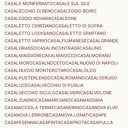
CASALE MONFERRATO
CASALE SUL SILE
CASALECCHIO DI RENO
CASALEGGIO BOIRO
CASALEGGIO NOVARA
CASALEONE
CASALETTO CEREDANO
CASALETTO DI SOPRA
CASALETTO LODIGIANO
CASALETTO SPARTANO
CASALETTO VAPRIO
CASALFIUMANESE
CASALGRANDE
CASALGRASSO
CASALINCONTRADA
CASALINO
CASALMAGGIORE
CASALMAIOCCO
CASALMORANO
CASALMORO
CASALNOCETO
CASALNUOVO DI NAPOLI
CASALNUOVO MONTEROTARO
CASALOLDO
CASALPUSTERLENGO
CASALROMANO
CASALSERUGO
CASALUCE
CASALVECCHIO DI PUGLIA
CASALVECCHIO SICULO
CASALVIERI
CASALVOLONE
CASALZUIGNO
CASAMARCIANO
CASAMASSIMA
CASAMICCIOLA TERME
CASANDRINO
CASANOVA ELVO
CASANOVA LERRONE
CASANOVA LONATI
CASAPE
CASAPESENNA
CASAPINTA
CASAPROTA
CASAPULLA