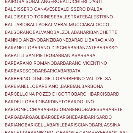
BAIRO
BAISO
BALANGERO
BALDICHIERI D'ASTI
BALDISSERO CANAVESE
BALDISSERO D'ALBA
BALDISSERO TORINESE
BALESTRATE
BALESTRINO
BALLABIO
BALLAO
BALME
BALMUCCIA
BALOCCO
BALSORANO
BALVANO
BALZOLA
BANARI
BANCHETTE
BANNIO ANZINO
BANZI
BAONE
BARADILI
BARAGIANO
BARANELLO
BARANO D'ISCHIA
BARANZATE
BARASSO
BARATILI SAN PIETRO
BARBANIA
BARBARA
BARBARANO ROMANO
BARBARANO VICENTINO
BARBARESCO
BARBARIGA
BARBATA
BARBERINO DI MUGELLO
BARBERINO VAL D'ELSA
BARBIANELLO
BARBIANO .BARBIAN.
BARBONA
BARCELLONA POZZO DI GOTTO
BARCHI
BARCIS
BARD
BARDELLO
BARDI
BARDINETO
BARDOLINO
BARDONECCHIA
BAREGGIO
BARENGO
BARESSA
BARETE
BARGA
BARGAGLI
BARGE
BARGHE
BARI
BARI SARDO
BARIANO
BARICELLA
BARILE
BARISCIANO
BARLASSINA
BARLETTA
BARNI
BAROLO
BARONE CANAVESE
BARONISSI