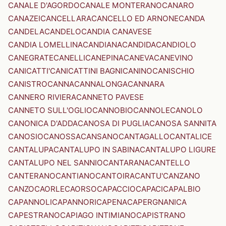
CANALE D'AGORDO
CANALE MONTERANO
CANARO
CANAZEI
CANCELLARA
CANCELLO ED ARNONE
CANDA
CANDELA
CANDELO
CANDIA CANAVESE
CANDIA LOMELLINA
CANDIANA
CANDIDA
CANDIOLO
CANEGRATE
CANELLI
CANEPINA
CANEVA
CANEVINO
CANICATTI'
CANICATTINI BAGNI
CANINO
CANISCHIO
CANISTRO
CANNA
CANNALONGA
CANNARA
CANNERO RIVIERA
CANNETO PAVESE
CANNETO SULL'OGLIO
CANNOBIO
CANNOLE
CANOLO
CANONICA D'ADDA
CANOSA DI PUGLIA
CANOSA SANNITA
CANOSIO
CANOSSA
CANSANO
CANTAGALLO
CANTALICE
CANTALUPA
CANTALUPO IN SABINA
CANTALUPO LIGURE
CANTALUPO NEL SANNIO
CANTARANA
CANTELLO
CANTERANO
CANTIANO
CANTOIRA
CANTU'
CANZANO
CANZO
CAORLE
CAORSO
CAPACCIO
CAPACI
CAPALBIO
CAPANNOLI
CAPANNORI
CAPENA
CAPERGNANICA
CAPESTRANO
CAPIAGO INTIMIANO
CAPISTRANO