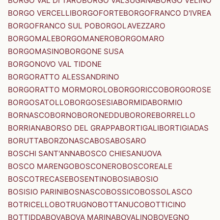
BORGO VAL DI TARO
BORGO VALSUGANA
BORGO VELINO
BORGO VERCELLI
BORGOFORTE
BORGOFRANCO D'IVREA
BORGOFRANCO SUL PO
BORGOLAVEZZARO
BORGOMALE
BORGOMANERO
BORGOMARO
BORGOMASINO
BORGONE SUSA
BORGONOVO VAL TIDONE
BORGORATTO ALESSANDRINO
BORGORATTO MORMOROLO
BORGORICCO
BORGOROSE
BORGOSATOLLO
BORGOSESIA
BORMIDA
BORMIO
BORNASCO
BORNO
BORONEDDU
BORORE
BORRELLO
BORRIANA
BORSO DEL GRAPPA
BORTIGALI
BORTIGIADAS
BORUTTA
BORZONASCA
BOSA
BOSARO
BOSCHI SANT'ANNA
BOSCO CHIESANUOVA
BOSCO MARENGO
BOSCONERO
BOSCOREALE
BOSCOTRECASE
BOSENTINO
BOSIA
BOSIO
BOSISIO PARINI
BOSNASCO
BOSSICO
BOSSOLASCO
BOTRICELLO
BOTRUGNO
BOTTANUCO
BOTTICINO
BOTTIDDA
BOVA
BOVA MARINA
BOVALINO
BOVEGNO