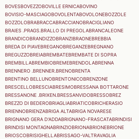
BOVES
BOVEZZO
BOVILLE ERNICA
BOVINO
BOVISIO-MASCIAGO
BOVOLENTA
BOVOLONE
BOZZOLE
BOZZOLO
BRA
BRACCA
BRACCIANO
BRACIGLIANO
BRAIES .PRAGS.
BRALLO DI PREGOLA
BRANCALEONE
BRANDICO
BRANDIZZO
BRANZI
BRAONE
BREBBIA
BREDA DI PIAVE
BREGANO
BREGANZE
BREGNANO
BREGUZZO
BREIA
BREMBATE
BREMBATE DI SOPRA
BREMBILLA
BREMBIO
BREME
BRENDOLA
BRENNA
BRENNERO .BRENNER.
BRENO
BRENTA
BRENTINO BELLUNO
BRENTONICO
BRENZONE
BRESCELLO
BRESCIA
BRESIMO
BRESSANA BOTTARONE
BRESSANONE .BRIXEN.
BRESSANVIDO
BRESSO
BREZ
BREZZO DI BEDERO
BRIAGLIA
BRIATICO
BRICHERASIO
BRIENNO
BRIENZA
BRIGA ALTA
BRIGA NOVARESE
BRIGNANO GERA D'ADDA
BRIGNANO-FRASCATA
BRINDISI
BRINDISI MONTAGNA
BRINZIO
BRIONA
BRIONE
BRIONE
BRIOSCO
BRISIGHELLA
BRISSAGO-VALTRAVAGLIA