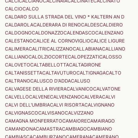
CALCI
CALCIANO
CALCINAIA
CALCINATE
CALCINATO
CALCIO
CALCO
CALDARO SULLA STRADA DEL VINO * KALTERN AN D
CALDAROLA
CALDERARA DI RENO
CALDES
CALDIERO
CALDOGNO
CALDONAZZO
CALENDASCO
CALENZANO
CALESTANO
CALICE AL CORNOVIGLIO
CALICE LIGURE
CALIMERA
CALITRI
CALIZZANO
CALLABIANA
CALLIANO
CALLIANO
CALOLZIOCORTE
CALOPEZZATI
CALOSSO
CALOVETO
CALTABELLOTTA
CALTAGIRONE
CALTANISSETTA
CALTAVUTURO
CALTIGNAGA
CALTO
CALTRANO
CALUSCO D'ADDA
CALUSO
CALVAGESE DELLA RIVIERA
CALVANICO
CALVATONE
CALVELLO
CALVENE
CALVENZANO
CALVERA
CALVI
CALVI DELL'UMBRIA
CALVI RISORTA
CALVIGNANO
CALVIGNASCO
CALVISANO
CALVIZZANO
CAMAGNA MONFERRATO
CAMAIORE
CAMAIRAGO
CAMANDONA
CAMASTRA
CAMBIAGO
CAMBIANO
CAMBIASCA
CAMBURZANO
CAMERANA
CAMERANO