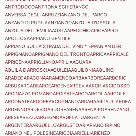
ANTRODOCO
ANTRONA SCHIERANCO
ANVERSA DEGLI ABRUZZI
ANZANO DEL PARCO
ANZANO DI PUGLIA
ANZI
ANZIO
ANZOLA D'OSSOLA
ANZOLA DELL'EMILIA
AOSTA
APECCHIO
APICE
APIRO
APOLLOSA
APPIANO GENTILE
APPIANO SULLA STRADA DEL VINO * EPPAN AN DER
APPIGNANO
APPIGNANO DEL TRONTO
APRICA
APRICALE
APRICENA
APRIGLIANO
APRILIA
AQUARA
AQUILA D'ARROSCIA
AQUILEIA
AQUILONIA
AQUINO
ARADEO
ARAGONA
ARAMENGO
ARBA
ARBOREA
ARBORIO
ARBUS
ARCADE
ARCE
ARCENE
ARCEVIA
ARCHI
ARCIDOSSO
ARCINAZZO ROMANO
ARCISATE
ARCO
ARCOLA
ARCOLE
ARCONATE
ARCORE
ARCUGNANO
ARDARA
ARDAULI
ARDEA
ARDENNO
ARDESIO
ARDORE
ARENA
ARENA PO
ARENZANO
ARESE
AREZZO
ARGEGNO
ARGELATO
ARGENTA
ARGENTERA
ARGUELLO
ARGUSTO
ARI
ARIANO IRPINO
ARIANO NEL POLESINE
ARICCIA
ARIELLI
ARIENZO