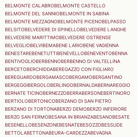
BELMONTE CALABRO
BELMONTE CASTELLO
BELMONTE DEL SANNIO
BELMONTE IN SABINA
BELMONTE MEZZAGNO
BELMONTE PICENO
BELPASSO
BELSITO
BELVEDERE DI SPINELLO
BELVEDERE LANGHE
BELVEDERE MARITTIMO
BELVEDERE OSTRENSE
BELVEGLIO
BELVI
BEMA
BENE LARIO
BENE VAGIENNA
BENESTARE
BENETUTTI
BENEVELLO
BENEVENTO
BENNA
BENTIVOGLIO
BERBENNO
BERBENNO DI VALTELLINA
BERCETO
BERCHIDDA
BEREGAZZO CON FIGLIARO
BEREGUARDO
BERGAMASCO
BERGAMO
BERGANTINO
BERGEGGI
BERGOLO
BERLINGO
BERNALDA
BERNAREGGIO
BERNATE TICINO
BERNEZZO
BERRA
BERSONE
BERTINORO
BERTIOLO
BERTONICO
BERZANO DI SAN PIETRO
BERZANO DI TORTONA
BERZO DEMO
BERZO INFERIORE
BERZO SAN FERMO
BESANA IN BRIANZA
BESANO
BESATE
BESENELLO
BESENZONE
BESNATE
BESOZZO
BESSUDE
BETTOLA
BETTONA
BEURA-CARDEZZA
BEVAGNA