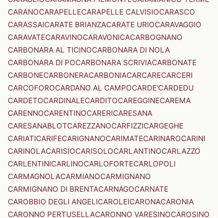
CARANO
CARAPELLE
CARAPELLE CALVISIO
CARASCO
CARASSAI
CARATE BRIANZA
CARATE URIO
CARAVAGGIO
CARAVATE
CARAVINO
CARAVONICA
CARBOGNANO
CARBONARA AL TICINO
CARBONARA DI NOLA
CARBONARA DI PO
CARBONARA SCRIVIA
CARBONATE
CARBONE
CARBONERA
CARBONIA
CARCARE
CARCERI
CARCOFORO
CARDANO AL CAMPO
CARDE'
CARDEDU
CARDETO
CARDINALE
CARDITO
CAREGGINE
CAREMA
CARENNO
CARENTINO
CARERI
CARESANA
CARESANABLOT
CAREZZANO
CARFIZZI
CARGEGHE
CARIATI
CARIFE
CARIGNANO
CARIMATE
CARINARO
CARINI
CARINOLA
CARISIO
CARISOLO
CARLANTINO
CARLAZZO
CARLENTINI
CARLINO
CARLOFORTE
CARLOPOLI
CARMAGNOLA
CARMIANO
CARMIGNANO
CARMIGNANO DI BRENTA
CARNAGO
CARNATE
CAROBBIO DEGLI ANGELI
CAROLEI
CARONA
CARONIA
CARONNO PERTUSELLA
CARONNO VARESINO
CAROSINO