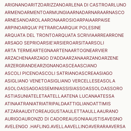
ARIGNANO
ARITZO
ARIZZANO
ARLENA DI CASTRO
ARLUNO
ARMENO
ARMENTO
ARMUNGIA
ARNAD
ARNARA
ARNASCO
ARNESANO
AROLA
ARONA
AROSIO
ARPAIA
ARPAISE
ARPINO
ARQUA' PETRARCA
ARQUA' POLESINE
ARQUATA DEL TRONTO
ARQUATA SCRIVIA
ARRE
ARRONE
ARSAGO SEPRIO
ARSIE'
ARSIERO
ARSITA
ARSOLI
ARTA TERME
ARTEGNA
ARTENA
ARTOGNE
ARVIER
ARZACHENA
ARZAGO D'ADDA
ARZANA
ARZANO
ARZENE
ARZERGRANDE
ARZIGNANO
ASCEA
ASCIANO
ASCOLI PICENO
ASCOLI SATRIANO
ASCREA
ASIAGO
ASIGLIANO VENETO
ASIGLIANO VERCELLESE
ASOLA
ASOLO
ASSAGO
ASSEMINI
ASSISI
ASSO
ASSOLO
ASSORO
ASTI
ASUNI
ATELETA
ATELLA
ATENA LUCANA
ATESSA
ATINA
ATRANI
ATRI
ATRIPALDA
ATTIGLIANO
ATTIMIS
ATZARA
AUDITORE
AUGUSTA
AULETTA
AULLA
AURANO
AURIGO
AURONZO DI CADORE
AUSONIA
AUSTIS
AVEGNO
AVELENGO .HAFLING.
AVELLA
AVELLINO
AVERARA
AVERSA