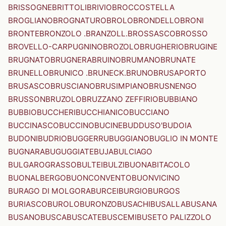
BRISSOGNE
BRITTOLI
BRIVIO
BROCCOSTELLA
BROGLIANO
BROGNATURO
BROLO
BRONDELLO
BRONI
BRONTE
BRONZOLO .BRANZOLL.
BROSSASCO
BROSSO
BROVELLO-CARPUGNINO
BROZOLO
BRUGHERIO
BRUGINE
BRUGNATO
BRUGNERA
BRUINO
BRUMANO
BRUNATE
BRUNELLO
BRUNICO .BRUNECK.
BRUNO
BRUSAPORTO
BRUSASCO
BRUSCIANO
BRUSIMPIANO
BRUSNENGO
BRUSSON
BRUZOLO
BRUZZANO ZEFFIRIO
BUBBIANO
BUBBIO
BUCCHERI
BUCCHIANICO
BUCCIANO
BUCCINASCO
BUCCINO
BUCINE
BUDDUSO'
BUDOIA
BUDONI
BUDRIO
BUGGERRU
BUGGIANO
BUGLIO IN MONTE
BUGNARA
BUGUGGIATE
BUJA
BULCIAGO
BULGAROGRASSO
BULTEI
BULZI
BUONABITACOLO
BUONALBERGO
BUONCONVENTO
BUONVICINO
BURAGO DI MOLGORA
BURCEI
BURGIO
BURGOS
BURIASCO
BUROLO
BURONZO
BUSACHI
BUSALLA
BUSANA
BUSANO
BUSCA
BUSCATE
BUSCEMI
BUSETO PALIZZOLO