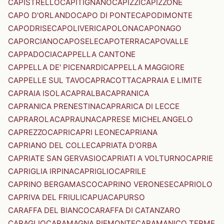
CAPISTRELLO
CAPITIGNANO
CAPIZZI
CAPIZZONE
CAPO D'ORLANDO
CAPO DI PONTE
CAPODIMONTE
CAPODRISE
CAPOLIVERI
CAPOLONA
CAPONAGO
CAPORCIANO
CAPOSELE
CAPOTERRA
CAPOVALLE
CAPPADOCIA
CAPPELLA CANTONE
CAPPELLA DE' PICENARDI
CAPPELLA MAGGIORE
CAPPELLE SUL TAVO
CAPRACOTTA
CAPRAIA E LIMITE
CAPRAIA ISOLA
CAPRALBA
CAPRANICA
CAPRANICA PRENESTINA
CAPRARICA DI LECCE
CAPRAROLA
CAPRAUNA
CAPRESE MICHELANGELO
CAPREZZO
CAPRI
CAPRI LEONE
CAPRIANA
CAPRIANO DEL COLLE
CAPRIATA D'ORBA
CAPRIATE SAN GERVASIO
CAPRIATI A VOLTURNO
CAPRIE
CAPRIGLIA IRPINA
CAPRIGLIO
CAPRILE
CAPRINO BERGAMASCO
CAPRINO VERONESE
CAPRIOLO
CAPRIVA DEL FRIULI
CAPUA
CAPURSO
CARAFFA DEL BIANCO
CARAFFA DI CATANZARO
CARAGLIO
CARAMAGNA PIEMONTE
CARAMANICO TERME