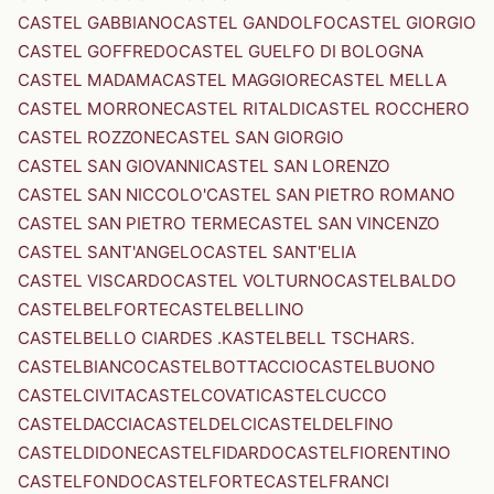
CASTEL GABBIANO
CASTEL GANDOLFO
CASTEL GIORGIO
CASTEL GOFFREDO
CASTEL GUELFO DI BOLOGNA
CASTEL MADAMA
CASTEL MAGGIORE
CASTEL MELLA
CASTEL MORRONE
CASTEL RITALDI
CASTEL ROCCHERO
CASTEL ROZZONE
CASTEL SAN GIORGIO
CASTEL SAN GIOVANNI
CASTEL SAN LORENZO
CASTEL SAN NICCOLO'
CASTEL SAN PIETRO ROMANO
CASTEL SAN PIETRO TERME
CASTEL SAN VINCENZO
CASTEL SANT'ANGELO
CASTEL SANT'ELIA
CASTEL VISCARDO
CASTEL VOLTURNO
CASTELBALDO
CASTELBELFORTE
CASTELBELLINO
CASTELBELLO CIARDES .KASTELBELL TSCHARS.
CASTELBIANCO
CASTELBOTTACCIO
CASTELBUONO
CASTELCIVITA
CASTELCOVATI
CASTELCUCCO
CASTELDACCIA
CASTELDELCI
CASTELDELFINO
CASTELDIDONE
CASTELFIDARDO
CASTELFIORENTINO
CASTELFONDO
CASTELFORTE
CASTELFRANCI