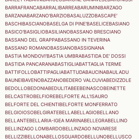
BARRAFRANCA
BARRALI
BARREA
BARUMINI
BARZAGO
BARZANA
BARZANO'
BARZIO
BASALUZZO
BASCAPE'
BASCHI
BASCIANO
BASELGA DI PINE'
BASELICE
BASIANO
BASICO'
BASIGLIO
BASILIANO
BASSANO BRESCIANO
BASSANO DEL GRAPPA
BASSANO IN TEVERINA
BASSANO ROMANO
BASSIANO
BASSIGNANA
BASTIA MONDOVI'
BASTIA UMBRA
BASTIDA DE' DOSSI
BASTIDA PANCARANA
BASTIGLIA
BATTAGLIA TERME
BATTIFOLLO
BATTIPAGLIA
BATTUDA
BAUCINA
BAULADU
BAUNEI
BAVENO
BAZZANO
BEDERO VALCUVIA
BEDIZZOLE
BEDOLLO
BEDONIA
BEDULITA
BEE
BEINASCO
BEINETTE
BELCASTRO
BELFIORE
BELFORTE ALL'ISAURO
BELFORTE DEL CHIENTI
BELFORTE MONFERRATO
BELGIOIOSO
BELGIRATE
BELLA
BELLAGIO
BELLANO
BELLANTE
BELLARIA-IGEA MARINA
BELLEGRA
BELLINO
BELLINZAGO LOMBARDO
BELLINZAGO NOVARESE
BELLIZZI
BELLONA
BELLOSGUARDO
BELLUNO
BELLUSCO