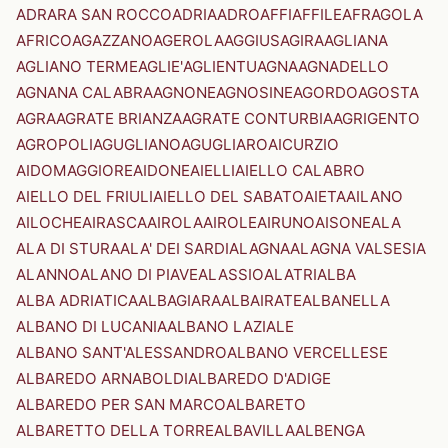
ADRARA SAN ROCCO
ADRIA
ADRO
AFFI
AFFILE
AFRAGOLA
AFRICO
AGAZZANO
AGEROLA
AGGIUS
AGIRA
AGLIANA
AGLIANO TERME
AGLIE'
AGLIENTU
AGNA
AGNADELLO
AGNANA CALABRA
AGNONE
AGNOSINE
AGORDO
AGOSTA
AGRA
AGRATE BRIANZA
AGRATE CONTURBIA
AGRIGENTO
AGROPOLI
AGUGLIANO
AGUGLIARO
AICURZIO
AIDOMAGGIORE
AIDONE
AIELLI
AIELLO CALABRO
AIELLO DEL FRIULI
AIELLO DEL SABATO
AIETA
AILANO
AILOCHE
AIRASCA
AIROLA
AIROLE
AIRUNO
AISONE
ALA
ALA DI STURA
ALA' DEI SARDI
ALAGNA
ALAGNA VALSESIA
ALANNO
ALANO DI PIAVE
ALASSIO
ALATRI
ALBA
ALBA ADRIATICA
ALBAGIARA
ALBAIRATE
ALBANELLA
ALBANO DI LUCANIA
ALBANO LAZIALE
ALBANO SANT'ALESSANDRO
ALBANO VERCELLESE
ALBAREDO ARNABOLDI
ALBAREDO D'ADIGE
ALBAREDO PER SAN MARCO
ALBARETO
ALBARETTO DELLA TORRE
ALBAVILLA
ALBENGA