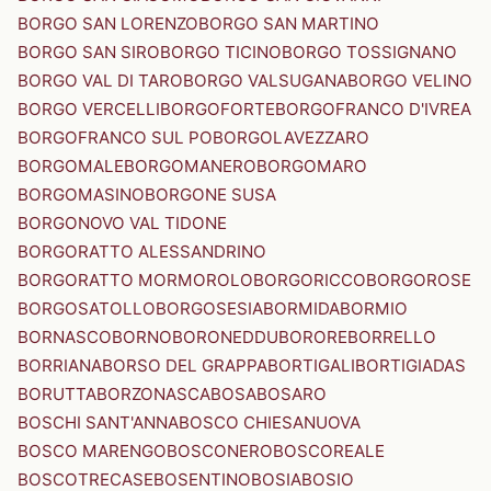
BORGO SAN LORENZO
BORGO SAN MARTINO
BORGO SAN SIRO
BORGO TICINO
BORGO TOSSIGNANO
BORGO VAL DI TARO
BORGO VALSUGANA
BORGO VELINO
BORGO VERCELLI
BORGOFORTE
BORGOFRANCO D'IVREA
BORGOFRANCO SUL PO
BORGOLAVEZZARO
BORGOMALE
BORGOMANERO
BORGOMARO
BORGOMASINO
BORGONE SUSA
BORGONOVO VAL TIDONE
BORGORATTO ALESSANDRINO
BORGORATTO MORMOROLO
BORGORICCO
BORGOROSE
BORGOSATOLLO
BORGOSESIA
BORMIDA
BORMIO
BORNASCO
BORNO
BORONEDDU
BORORE
BORRELLO
BORRIANA
BORSO DEL GRAPPA
BORTIGALI
BORTIGIADAS
BORUTTA
BORZONASCA
BOSA
BOSARO
BOSCHI SANT'ANNA
BOSCO CHIESANUOVA
BOSCO MARENGO
BOSCONERO
BOSCOREALE
BOSCOTRECASE
BOSENTINO
BOSIA
BOSIO