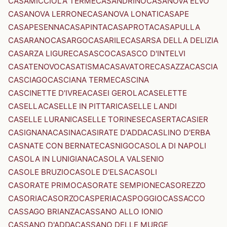
CASAMICCIOLA TERME
CASANDRINO
CASANOVA ELVO
CASANOVA LERRONE
CASANOVA LONATI
CASAPE
CASAPESENNA
CASAPINTA
CASAPROTA
CASAPULLA
CASARANO
CASARGO
CASARILE
CASARSA DELLA DELIZIA
CASARZA LIGURE
CASASCO
CASASCO D'INTELVI
CASATENOVO
CASATISMA
CASAVATORE
CASAZZA
CASCIA
CASCIAGO
CASCIANA TERME
CASCINA
CASCINETTE D'IVREA
CASEI GEROLA
CASELETTE
CASELLA
CASELLE IN PITTARI
CASELLE LANDI
CASELLE LURANI
CASELLE TORINESE
CASERTA
CASIER
CASIGNANA
CASINA
CASIRATE D'ADDA
CASLINO D'ERBA
CASNATE CON BERNATE
CASNIGO
CASOLA DI NAPOLI
CASOLA IN LUNIGIANA
CASOLA VALSENIO
CASOLE BRUZIO
CASOLE D'ELSA
CASOLI
CASORATE PRIMO
CASORATE SEMPIONE
CASOREZZO
CASORIA
CASORZO
CASPERIA
CASPOGGIO
CASSACCO
CASSAGO BRIANZA
CASSANO ALLO IONIO
CASSANO D'ADDA
CASSANO DELLE MURGE