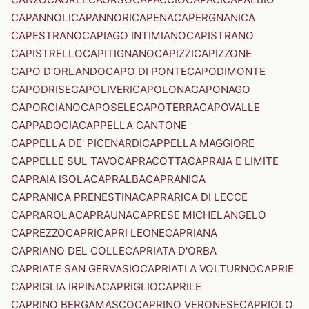
CAPANNOLI
CAPANNORI
CAPENA
CAPERGNANICA
CAPESTRANO
CAPIAGO INTIMIANO
CAPISTRANO
CAPISTRELLO
CAPITIGNANO
CAPIZZI
CAPIZZONE
CAPO D'ORLANDO
CAPO DI PONTE
CAPODIMONTE
CAPODRISE
CAPOLIVERI
CAPOLONA
CAPONAGO
CAPORCIANO
CAPOSELE
CAPOTERRA
CAPOVALLE
CAPPADOCIA
CAPPELLA CANTONE
CAPPELLA DE' PICENARDI
CAPPELLA MAGGIORE
CAPPELLE SUL TAVO
CAPRACOTTA
CAPRAIA E LIMITE
CAPRAIA ISOLA
CAPRALBA
CAPRANICA
CAPRANICA PRENESTINA
CAPRARICA DI LECCE
CAPRAROLA
CAPRAUNA
CAPRESE MICHELANGELO
CAPREZZO
CAPRI
CAPRI LEONE
CAPRIANA
CAPRIANO DEL COLLE
CAPRIATA D'ORBA
CAPRIATE SAN GERVASIO
CAPRIATI A VOLTURNO
CAPRIE
CAPRIGLIA IRPINA
CAPRIGLIO
CAPRILE
CAPRINO BERGAMASCO
CAPRINO VERONESE
CAPRIOLO