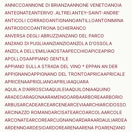
ANNICCO
ANNONE DI BRIANZA
ANNONE VENETO
ANOIA
ANTEGNATE
ANTERIVO .ALTREI.
ANTEY-SAINT-ANDRE'
ANTICOLI CORRADO
ANTIGNANO
ANTILLO
ANTONIMINA
ANTRODOCO
ANTRONA SCHIERANCO
ANVERSA DEGLI ABRUZZI
ANZANO DEL PARCO
ANZANO DI PUGLIA
ANZI
ANZIO
ANZOLA D'OSSOLA
ANZOLA DELL'EMILIA
AOSTA
APECCHIO
APICE
APIRO
APOLLOSA
APPIANO GENTILE
APPIANO SULLA STRADA DEL VINO * EPPAN AN DER
APPIGNANO
APPIGNANO DEL TRONTO
APRICA
APRICALE
APRICENA
APRIGLIANO
APRILIA
AQUARA
AQUILA D'ARROSCIA
AQUILEIA
AQUILONIA
AQUINO
ARADEO
ARAGONA
ARAMENGO
ARBA
ARBOREA
ARBORIO
ARBUS
ARCADE
ARCE
ARCENE
ARCEVIA
ARCHI
ARCIDOSSO
ARCINAZZO ROMANO
ARCISATE
ARCO
ARCOLA
ARCOLE
ARCONATE
ARCORE
ARCUGNANO
ARDARA
ARDAULI
ARDEA
ARDENNO
ARDESIO
ARDORE
ARENA
ARENA PO
ARENZANO