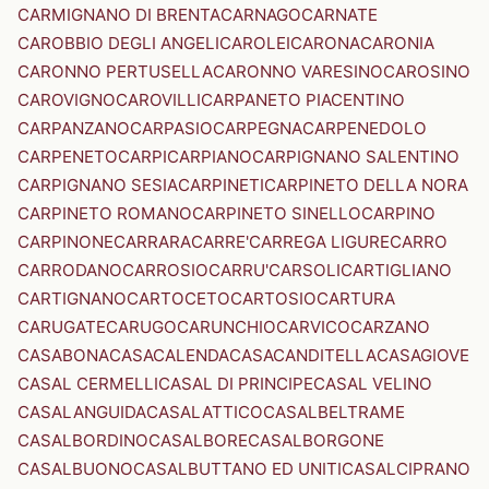
CARMIGNANO DI BRENTA
CARNAGO
CARNATE
CAROBBIO DEGLI ANGELI
CAROLEI
CARONA
CARONIA
CARONNO PERTUSELLA
CARONNO VARESINO
CAROSINO
CAROVIGNO
CAROVILLI
CARPANETO PIACENTINO
CARPANZANO
CARPASIO
CARPEGNA
CARPENEDOLO
CARPENETO
CARPI
CARPIANO
CARPIGNANO SALENTINO
CARPIGNANO SESIA
CARPINETI
CARPINETO DELLA NORA
CARPINETO ROMANO
CARPINETO SINELLO
CARPINO
CARPINONE
CARRARA
CARRE'
CARREGA LIGURE
CARRO
CARRODANO
CARROSIO
CARRU'
CARSOLI
CARTIGLIANO
CARTIGNANO
CARTOCETO
CARTOSIO
CARTURA
CARUGATE
CARUGO
CARUNCHIO
CARVICO
CARZANO
CASABONA
CASACALENDA
CASACANDITELLA
CASAGIOVE
CASAL CERMELLI
CASAL DI PRINCIPE
CASAL VELINO
CASALANGUIDA
CASALATTICO
CASALBELTRAME
CASALBORDINO
CASALBORE
CASALBORGONE
CASALBUONO
CASALBUTTANO ED UNITI
CASALCIPRANO