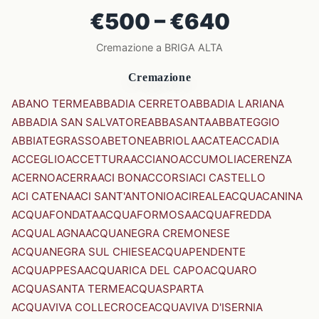
€500 – €640
Cremazione a BRIGA ALTA
Cremazione
ABANO TERME
ABBADIA CERRETO
ABBADIA LARIANA
ABBADIA SAN SALVATORE
ABBASANTA
ABBATEGGIO
ABBIATEGRASSO
ABETONE
ABRIOLA
ACATE
ACCADIA
ACCEGLIO
ACCETTURA
ACCIANO
ACCUMOLI
ACERENZA
ACERNO
ACERRA
ACI BONACCORSI
ACI CASTELLO
ACI CATENA
ACI SANT'ANTONIO
ACIREALE
ACQUACANINA
ACQUAFONDATA
ACQUAFORMOSA
ACQUAFREDDA
ACQUALAGNA
ACQUANEGRA CREMONESE
ACQUANEGRA SUL CHIESE
ACQUAPENDENTE
ACQUAPPESA
ACQUARICA DEL CAPO
ACQUARO
ACQUASANTA TERME
ACQUASPARTA
ACQUAVIVA COLLECROCE
ACQUAVIVA D'ISERNIA