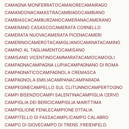
CAMAGNA MONFERRATO
CAMAIORE
CAMAIRAGO
CAMANDONA
CAMASTRA
CAMBIAGO
CAMBIANO
CAMBIASCA
CAMBURZANO
CAMERANA
CAMERANO
CAMERANO CASASCO
CAMERATA CORNELLO
CAMERATA NUOVA
CAMERATA PICENA
CAMERI
CAMERINO
CAMEROTA
CAMIGLIANO
CAMINATA
CAMINO
CAMINO AL TAGLIAMENTO
CAMISANO
CAMISANO VICENTINO
CAMMARATA
CAMO
CAMOGLI
CAMPAGNA
CAMPAGNA LUPIA
CAMPAGNANO DI ROMA
CAMPAGNATICO
CAMPAGNOLA CREMASCA
CAMPAGNOLA EMILIA
CAMPANA
CAMPARADA
CAMPEGINE
CAMPELLO SUL CLITUNNO
CAMPERTOGNO
CAMPI BISENZIO
CAMPI SALENTINA
CAMPIGLIA CERVO
CAMPIGLIA DEI BERICI
CAMPIGLIA MARITTIMA
CAMPIGLIONE FENILE
CAMPIONE D'ITALIA
CAMPITELLO DI FASSA
CAMPLI
CAMPO CALABRO
CAMPO DI GIOVE
CAMPO DI TRENS .FREIENFELD.