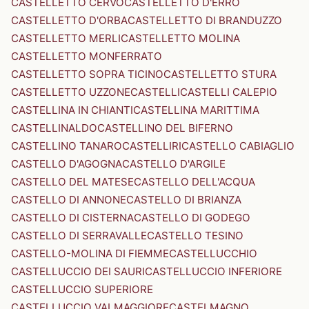
CASTELLETTO CERVO
CASTELLETTO D'ERRO
CASTELLETTO D'ORBA
CASTELLETTO DI BRANDUZZO
CASTELLETTO MERLI
CASTELLETTO MOLINA
CASTELLETTO MONFERRATO
CASTELLETTO SOPRA TICINO
CASTELLETTO STURA
CASTELLETTO UZZONE
CASTELLI
CASTELLI CALEPIO
CASTELLINA IN CHIANTI
CASTELLINA MARITTIMA
CASTELLINALDO
CASTELLINO DEL BIFERNO
CASTELLINO TANARO
CASTELLIRI
CASTELLO CABIAGLIO
CASTELLO D'AGOGNA
CASTELLO D'ARGILE
CASTELLO DEL MATESE
CASTELLO DELL'ACQUA
CASTELLO DI ANNONE
CASTELLO DI BRIANZA
CASTELLO DI CISTERNA
CASTELLO DI GODEGO
CASTELLO DI SERRAVALLE
CASTELLO TESINO
CASTELLO-MOLINA DI FIEMME
CASTELLUCCHIO
CASTELLUCCIO DEI SAURI
CASTELLUCCIO INFERIORE
CASTELLUCCIO SUPERIORE
CASTELLUCCIO VALMAGGIORE
CASTELMAGNO