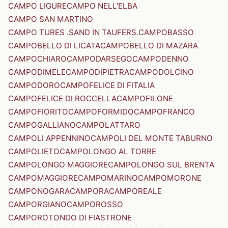
CAMPO LIGURE
CAMPO NELL'ELBA
CAMPO SAN MARTINO
CAMPO TURES .SAND IN TAUFERS.
CAMPOBASSO
CAMPOBELLO DI LICATA
CAMPOBELLO DI MAZARA
CAMPOCHIARO
CAMPODARSEGO
CAMPODENNO
CAMPODIMELE
CAMPODIPIETRA
CAMPODOLCINO
CAMPODORO
CAMPOFELICE DI FITALIA
CAMPOFELICE DI ROCCELLA
CAMPOFILONE
CAMPOFIORITO
CAMPOFORMIDO
CAMPOFRANCO
CAMPOGALLIANO
CAMPOLATTARO
CAMPOLI APPENNINO
CAMPOLI DEL MONTE TABURNO
CAMPOLIETO
CAMPOLONGO AL TORRE
CAMPOLONGO MAGGIORE
CAMPOLONGO SUL BRENTA
CAMPOMAGGIORE
CAMPOMARINO
CAMPOMORONE
CAMPONOGARA
CAMPORA
CAMPOREALE
CAMPORGIANO
CAMPOROSSO
CAMPOROTONDO DI FIASTRONE