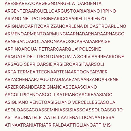
ARESE
AREZZO
ARGEGNO
ARGELATO
ARGENTA
ARGENTERA
ARGUELLO
ARGUSTO
ARI
ARIANO IRPINO
ARIANO NEL POLESINE
ARICCIA
ARIELLI
ARIENZO
ARIGNANO
ARITZO
ARIZZANO
ARLENA DI CASTRO
ARLUNO
ARMENO
ARMENTO
ARMUNGIA
ARNAD
ARNARA
ARNASCO
ARNESANO
AROLA
ARONA
AROSIO
ARPAIA
ARPAISE
ARPINO
ARQUA' PETRARCA
ARQUA' POLESINE
ARQUATA DEL TRONTO
ARQUATA SCRIVIA
ARRE
ARRONE
ARSAGO SEPRIO
ARSIE'
ARSIERO
ARSITA
ARSOLI
ARTA TERME
ARTEGNA
ARTENA
ARTOGNE
ARVIER
ARZACHENA
ARZAGO D'ADDA
ARZANA
ARZANO
ARZENE
ARZERGRANDE
ARZIGNANO
ASCEA
ASCIANO
ASCOLI PICENO
ASCOLI SATRIANO
ASCREA
ASIAGO
ASIGLIANO VENETO
ASIGLIANO VERCELLESE
ASOLA
ASOLO
ASSAGO
ASSEMINI
ASSISI
ASSO
ASSOLO
ASSORO
ASTI
ASUNI
ATELETA
ATELLA
ATENA LUCANA
ATESSA
ATINA
ATRANI
ATRI
ATRIPALDA
ATTIGLIANO
ATTIMIS