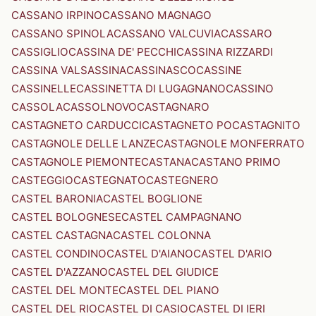
CASSANO IRPINO
CASSANO MAGNAGO
CASSANO SPINOLA
CASSANO VALCUVIA
CASSARO
CASSIGLIO
CASSINA DE' PECCHI
CASSINA RIZZARDI
CASSINA VALSASSINA
CASSINASCO
CASSINE
CASSINELLE
CASSINETTA DI LUGAGNANO
CASSINO
CASSOLA
CASSOLNOVO
CASTAGNARO
CASTAGNETO CARDUCCI
CASTAGNETO PO
CASTAGNITO
CASTAGNOLE DELLE LANZE
CASTAGNOLE MONFERRATO
CASTAGNOLE PIEMONTE
CASTANA
CASTANO PRIMO
CASTEGGIO
CASTEGNATO
CASTEGNERO
CASTEL BARONIA
CASTEL BOGLIONE
CASTEL BOLOGNESE
CASTEL CAMPAGNANO
CASTEL CASTAGNA
CASTEL COLONNA
CASTEL CONDINO
CASTEL D'AIANO
CASTEL D'ARIO
CASTEL D'AZZANO
CASTEL DEL GIUDICE
CASTEL DEL MONTE
CASTEL DEL PIANO
CASTEL DEL RIO
CASTEL DI CASIO
CASTEL DI IERI