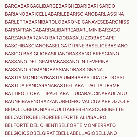
BARGA
BARGAGLI
BARGE
BARGHE
BARI
BARI SARDO
BARIANO
BARICELLA
BARILE
BARISCIANO
BARLASSINA
BARLETTA
BARNI
BAROLO
BARONE CANAVESE
BARONISSI
BARRAFRANCA
BARRALI
BARREA
BARUMINI
BARZAGO
BARZANA
BARZANO'
BARZIO
BASALUZZO
BASCAPE'
BASCHI
BASCIANO
BASELGA DI PINE'
BASELICE
BASIANO
BASICO'
BASIGLIO
BASILIANO
BASSANO BRESCIANO
BASSANO DEL GRAPPA
BASSANO IN TEVERINA
BASSANO ROMANO
BASSIANO
BASSIGNANA
BASTIA MONDOVI'
BASTIA UMBRA
BASTIDA DE' DOSSI
BASTIDA PANCARANA
BASTIGLIA
BATTAGLIA TERME
BATTIFOLLO
BATTIPAGLIA
BATTUDA
BAUCINA
BAULADU
BAUNEI
BAVENO
BAZZANO
BEDERO VALCUVIA
BEDIZZOLE
BEDOLLO
BEDONIA
BEDULITA
BEE
BEINASCO
BEINETTE
BELCASTRO
BELFIORE
BELFORTE ALL'ISAURO
BELFORTE DEL CHIENTI
BELFORTE MONFERRATO
BELGIOIOSO
BELGIRATE
BELLA
BELLAGIO
BELLANO