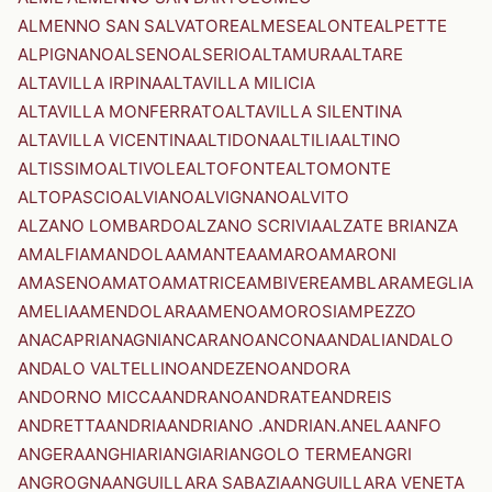
ALMENNO SAN SALVATORE
ALMESE
ALONTE
ALPETTE
ALPIGNANO
ALSENO
ALSERIO
ALTAMURA
ALTARE
ALTAVILLA IRPINA
ALTAVILLA MILICIA
ALTAVILLA MONFERRATO
ALTAVILLA SILENTINA
ALTAVILLA VICENTINA
ALTIDONA
ALTILIA
ALTINO
ALTISSIMO
ALTIVOLE
ALTOFONTE
ALTOMONTE
ALTOPASCIO
ALVIANO
ALVIGNANO
ALVITO
ALZANO LOMBARDO
ALZANO SCRIVIA
ALZATE BRIANZA
AMALFI
AMANDOLA
AMANTEA
AMARO
AMARONI
AMASENO
AMATO
AMATRICE
AMBIVERE
AMBLAR
AMEGLIA
AMELIA
AMENDOLARA
AMENO
AMOROSI
AMPEZZO
ANACAPRI
ANAGNI
ANCARANO
ANCONA
ANDALI
ANDALO
ANDALO VALTELLINO
ANDEZENO
ANDORA
ANDORNO MICCA
ANDRANO
ANDRATE
ANDREIS
ANDRETTA
ANDRIA
ANDRIANO .ANDRIAN.
ANELA
ANFO
ANGERA
ANGHIARI
ANGIARI
ANGOLO TERME
ANGRI
ANGROGNA
ANGUILLARA SABAZIA
ANGUILLARA VENETA