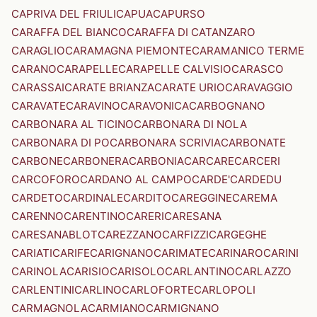
CAPRIVA DEL FRIULI
CAPUA
CAPURSO
CARAFFA DEL BIANCO
CARAFFA DI CATANZARO
CARAGLIO
CARAMAGNA PIEMONTE
CARAMANICO TERME
CARANO
CARAPELLE
CARAPELLE CALVISIO
CARASCO
CARASSAI
CARATE BRIANZA
CARATE URIO
CARAVAGGIO
CARAVATE
CARAVINO
CARAVONICA
CARBOGNANO
CARBONARA AL TICINO
CARBONARA DI NOLA
CARBONARA DI PO
CARBONARA SCRIVIA
CARBONATE
CARBONE
CARBONERA
CARBONIA
CARCARE
CARCERI
CARCOFORO
CARDANO AL CAMPO
CARDE'
CARDEDU
CARDETO
CARDINALE
CARDITO
CAREGGINE
CAREMA
CARENNO
CARENTINO
CARERI
CARESANA
CARESANABLOT
CAREZZANO
CARFIZZI
CARGEGHE
CARIATI
CARIFE
CARIGNANO
CARIMATE
CARINARO
CARINI
CARINOLA
CARISIO
CARISOLO
CARLANTINO
CARLAZZO
CARLENTINI
CARLINO
CARLOFORTE
CARLOPOLI
CARMAGNOLA
CARMIANO
CARMIGNANO