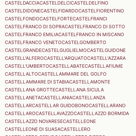
CASTELDACCIA
CASTELDELCI
CASTELDELFINO
CASTELDIDONE
CASTELFIDARDO
CASTELFIORENTINO
CASTELFONDO
CASTELFORTE
CASTELFRANCI
CASTELFRANCO DI SOPRA
CASTELFRANCO DI SOTTO
CASTELFRANCO EMILIA
CASTELFRANCO IN MISCANO
CASTELFRANCO VENETO
CASTELGOMBERTO
CASTELGRANDE
CASTELGUGLIELMO
CASTELGUIDONE
CASTELL'ALFERO
CASTELL'ARQUATO
CASTELL'AZZARA
CASTELL'UMBERTO
CASTELLABATE
CASTELLAFIUME
CASTELLALTO
CASTELLAMMARE DEL GOLFO
CASTELLAMMARE DI STABIA
CASTELLAMONTE
CASTELLANA GROTTE
CASTELLANA SICULA
CASTELLANETA
CASTELLANIA
CASTELLANZA
CASTELLAR
CASTELLAR GUIDOBONO
CASTELLARANO
CASTELLARO
CASTELLAVAZZO
CASTELLAZZO BORMIDA
CASTELLAZZO NOVARESE
CASTELLEONE
CASTELLEONE DI SUASA
CASTELLERO