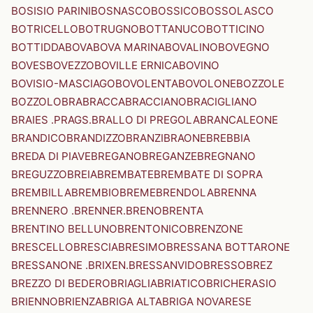
BOSISIO PARINI
BOSNASCO
BOSSICO
BOSSOLASCO
BOTRICELLO
BOTRUGNO
BOTTANUCO
BOTTICINO
BOTTIDDA
BOVA
BOVA MARINA
BOVALINO
BOVEGNO
BOVES
BOVEZZO
BOVILLE ERNICA
BOVINO
BOVISIO-MASCIAGO
BOVOLENTA
BOVOLONE
BOZZOLE
BOZZOLO
BRA
BRACCA
BRACCIANO
BRACIGLIANO
BRAIES .PRAGS.
BRALLO DI PREGOLA
BRANCALEONE
BRANDICO
BRANDIZZO
BRANZI
BRAONE
BREBBIA
BREDA DI PIAVE
BREGANO
BREGANZE
BREGNANO
BREGUZZO
BREIA
BREMBATE
BREMBATE DI SOPRA
BREMBILLA
BREMBIO
BREME
BRENDOLA
BRENNA
BRENNERO .BRENNER.
BRENO
BRENTA
BRENTINO BELLUNO
BRENTONICO
BRENZONE
BRESCELLO
BRESCIA
BRESIMO
BRESSANA BOTTARONE
BRESSANONE .BRIXEN.
BRESSANVIDO
BRESSO
BREZ
BREZZO DI BEDERO
BRIAGLIA
BRIATICO
BRICHERASIO
BRIENNO
BRIENZA
BRIGA ALTA
BRIGA NOVARESE