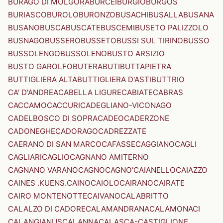
BURAGO DI MOLGORA
BURCEI
BURGIO
BURGOS
BURIASCO
BUROLO
BURONZO
BUSACHI
BUSALLA
BUSANA
BUSANO
BUSCA
BUSCATE
BUSCEMI
BUSETO PALIZZOLO
BUSNAGO
BUSSERO
BUSSETO
BUSSI SUL TIRINO
BUSSO
BUSSOLENGO
BUSSOLENO
BUSTO ARSIZIO
BUSTO GAROLFO
BUTERA
BUTI
BUTTAPIETRA
BUTTIGLIERA ALTA
BUTTIGLIERA D'ASTI
BUTTRIO
CA' D'ANDREA
CABELLA LIGURE
CABIATE
CABRAS
CACCAMO
CACCURI
CADEGLIANO-VICONAGO
CADELBOSCO DI SOPRA
CADEO
CADERZONE
CADONEGHE
CADORAGO
CADREZZATE
CAERANO DI SAN MARCO
CAFASSE
CAGGIANO
CAGLI
CAGLIARI
CAGLIO
CAGNANO AMITERNO
CAGNANO VARANO
CAGNO
CAGNO'
CAIANELLO
CAIAZZO
CAINES .KUENS.
CAINO
CAIOLO
CAIRANO
CAIRATE
CAIRO MONTENOTTE
CAIVANO
CALABRITTO
CALALZO DI CADORE
CALAMANDRANA
CALAMONACI
CALANGIANUS
CALANNA
CALASCA-CASTIGLIONE