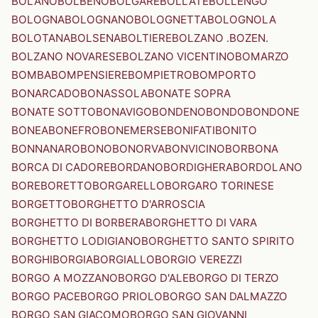
BOLANO
BOLBENO
BOLGARE
BOLLATE
BOLLENGO
BOLOGNA
BOLOGNANO
BOLOGNETTA
BOLOGNOLA
BOLOTANA
BOLSENA
BOLTIERE
BOLZANO .BOZEN.
BOLZANO NOVARESE
BOLZANO VICENTINO
BOMARZO
BOMBA
BOMPENSIERE
BOMPIETRO
BOMPORTO
BONARCADO
BONASSOLA
BONATE SOPRA
BONATE SOTTO
BONAVIGO
BONDENO
BONDO
BONDONE
BONEA
BONEFRO
BONEMERSE
BONIFATI
BONITO
BONNANARO
BONO
BONORVA
BONVICINO
BORBONA
BORCA DI CADORE
BORDANO
BORDIGHERA
BORDOLANO
BORE
BORETTO
BORGARELLO
BORGARO TORINESE
BORGETTO
BORGHETTO D'ARROSCIA
BORGHETTO DI BORBERA
BORGHETTO DI VARA
BORGHETTO LODIGIANO
BORGHETTO SANTO SPIRITO
BORGHI
BORGIA
BORGIALLO
BORGIO VEREZZI
BORGO A MOZZANO
BORGO D'ALE
BORGO DI TERZO
BORGO PACE
BORGO PRIOLO
BORGO SAN DALMAZZO
BORGO SAN GIACOMO
BORGO SAN GIOVANNI