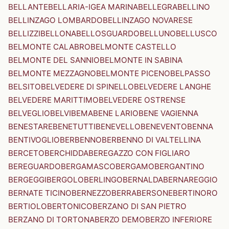
BELLANTE
BELLARIA-IGEA MARINA
BELLEGRA
BELLINO
BELLINZAGO LOMBARDO
BELLINZAGO NOVARESE
BELLIZZI
BELLONA
BELLOSGUARDO
BELLUNO
BELLUSCO
BELMONTE CALABRO
BELMONTE CASTELLO
BELMONTE DEL SANNIO
BELMONTE IN SABINA
BELMONTE MEZZAGNO
BELMONTE PICENO
BELPASSO
BELSITO
BELVEDERE DI SPINELLO
BELVEDERE LANGHE
BELVEDERE MARITTIMO
BELVEDERE OSTRENSE
BELVEGLIO
BELVI
BEMA
BENE LARIO
BENE VAGIENNA
BENESTARE
BENETUTTI
BENEVELLO
BENEVENTO
BENNA
BENTIVOGLIO
BERBENNO
BERBENNO DI VALTELLINA
BERCETO
BERCHIDDA
BEREGAZZO CON FIGLIARO
BEREGUARDO
BERGAMASCO
BERGAMO
BERGANTINO
BERGEGGI
BERGOLO
BERLINGO
BERNALDA
BERNAREGGIO
BERNATE TICINO
BERNEZZO
BERRA
BERSONE
BERTINORO
BERTIOLO
BERTONICO
BERZANO DI SAN PIETRO
BERZANO DI TORTONA
BERZO DEMO
BERZO INFERIORE