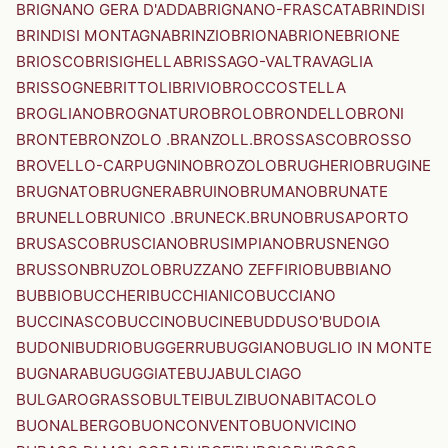
BRIGNANO GERA D'ADDA
BRIGNANO-FRASCATA
BRINDISI
BRINDISI MONTAGNA
BRINZIO
BRIONA
BRIONE
BRIONE
BRIOSCO
BRISIGHELLA
BRISSAGO-VALTRAVAGLIA
BRISSOGNE
BRITTOLI
BRIVIO
BROCCOSTELLA
BROGLIANO
BROGNATURO
BROLO
BRONDELLO
BRONI
BRONTE
BRONZOLO .BRANZOLL.
BROSSASCO
BROSSO
BROVELLO-CARPUGNINO
BROZOLO
BRUGHERIO
BRUGINE
BRUGNATO
BRUGNERA
BRUINO
BRUMANO
BRUNATE
BRUNELLO
BRUNICO .BRUNECK.
BRUNO
BRUSAPORTO
BRUSASCO
BRUSCIANO
BRUSIMPIANO
BRUSNENGO
BRUSSON
BRUZOLO
BRUZZANO ZEFFIRIO
BUBBIANO
BUBBIO
BUCCHERI
BUCCHIANICO
BUCCIANO
BUCCINASCO
BUCCINO
BUCINE
BUDDUSO'
BUDOIA
BUDONI
BUDRIO
BUGGERRU
BUGGIANO
BUGLIO IN MONTE
BUGNARA
BUGUGGIATE
BUJA
BULCIAGO
BULGAROGRASSO
BULTEI
BULZI
BUONABITACOLO
BUONALBERGO
BUONCONVENTO
BUONVICINO