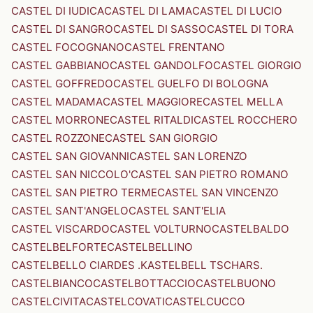
CASTEL DI IUDICA
CASTEL DI LAMA
CASTEL DI LUCIO
CASTEL DI SANGRO
CASTEL DI SASSO
CASTEL DI TORA
CASTEL FOCOGNANO
CASTEL FRENTANO
CASTEL GABBIANO
CASTEL GANDOLFO
CASTEL GIORGIO
CASTEL GOFFREDO
CASTEL GUELFO DI BOLOGNA
CASTEL MADAMA
CASTEL MAGGIORE
CASTEL MELLA
CASTEL MORRONE
CASTEL RITALDI
CASTEL ROCCHERO
CASTEL ROZZONE
CASTEL SAN GIORGIO
CASTEL SAN GIOVANNI
CASTEL SAN LORENZO
CASTEL SAN NICCOLO'
CASTEL SAN PIETRO ROMANO
CASTEL SAN PIETRO TERME
CASTEL SAN VINCENZO
CASTEL SANT'ANGELO
CASTEL SANT'ELIA
CASTEL VISCARDO
CASTEL VOLTURNO
CASTELBALDO
CASTELBELFORTE
CASTELBELLINO
CASTELBELLO CIARDES .KASTELBELL TSCHARS.
CASTELBIANCO
CASTELBOTTACCIO
CASTELBUONO
CASTELCIVITA
CASTELCOVATI
CASTELCUCCO