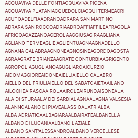
ACQUAVIVA DELLE FONTI
ACQUAVIVA PICENA
ACQUAVIVA PLATANI
ACQUEDOLCI
ACQUI TERME
ACRI
ACUTO
ADELFIA
ADRANO
ADRARA SAN MARTINO
ADRARA SAN ROCCO
ADRIA
ADRO
AFFI
AFFILE
AFRAGOLA
AFRICO
AGAZZANO
AGEROLA
AGGIUS
AGIRA
AGLIANA
AGLIANO TERME
AGLIE'
AGLIENTU
AGNA
AGNADELLO
AGNANA CALABRA
AGNONE
AGNOSINE
AGORDO
AGOSTA
AGRA
AGRATE BRIANZA
AGRATE CONTURBIA
AGRIGENTO
AGROPOLI
AGUGLIANO
AGUGLIARO
AICURZIO
AIDOMAGGIORE
AIDONE
AIELLI
AIELLO CALABRO
AIELLO DEL FRIULI
AIELLO DEL SABATO
AIETA
AILANO
AILOCHE
AIRASCA
AIROLA
AIROLE
AIRUNO
AISONE
ALA
ALA DI STURA
ALA' DEI SARDI
ALAGNA
ALAGNA VALSESIA
ALANNO
ALANO DI PIAVE
ALASSIO
ALATRI
ALBA
ALBA ADRIATICA
ALBAGIARA
ALBAIRATE
ALBANELLA
ALBANO DI LUCANIA
ALBANO LAZIALE
ALBANO SANT'ALESSANDRO
ALBANO VERCELLESE