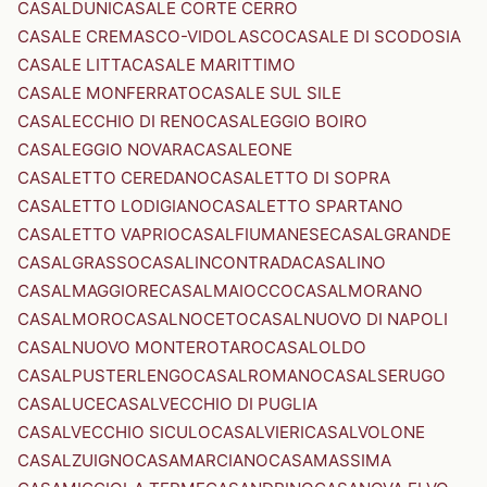
CASALDUNI
CASALE CORTE CERRO
CASALE CREMASCO-VIDOLASCO
CASALE DI SCODOSIA
CASALE LITTA
CASALE MARITTIMO
CASALE MONFERRATO
CASALE SUL SILE
CASALECCHIO DI RENO
CASALEGGIO BOIRO
CASALEGGIO NOVARA
CASALEONE
CASALETTO CEREDANO
CASALETTO DI SOPRA
CASALETTO LODIGIANO
CASALETTO SPARTANO
CASALETTO VAPRIO
CASALFIUMANESE
CASALGRANDE
CASALGRASSO
CASALINCONTRADA
CASALINO
CASALMAGGIORE
CASALMAIOCCO
CASALMORANO
CASALMORO
CASALNOCETO
CASALNUOVO DI NAPOLI
CASALNUOVO MONTEROTARO
CASALOLDO
CASALPUSTERLENGO
CASALROMANO
CASALSERUGO
CASALUCE
CASALVECCHIO DI PUGLIA
CASALVECCHIO SICULO
CASALVIERI
CASALVOLONE
CASALZUIGNO
CASAMARCIANO
CASAMASSIMA