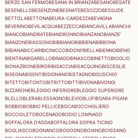
BERZO SAN FERMO
BESANA IN BRIANZA
BESANO
BESATE
BESENELLO
BESENZONE
BESNATE
BESOZZO
BESSUDE
BETTOLA
BETTONA
BEURA-CARDEZZA
BEVAGNA
BEVERINO
BEVILACQUA
BEZZECCA
BIANCAVILLA
BIANCHI
BIANCO
BIANDRATE
BIANDRONNO
BIANZANO
BIANZE'
BIANZONE
BIASSONO
BIBBIANO
BIBBIENA
BIBBONA
BIBIANA
BICCARI
BICINICCO
BIDONI'
BIELLA
BIENNO
BIENO
BIENTINA
BIGARELLO
BINAGO
BINASCO
BINETTO
BIOGLIO
BIONAZ
BIONE
BIRORI
BISACCIA
BISACQUINO
BISCEGLIE
BISEGNA
BISENTI
BISIGNANO
BISTAGNO
BISUSCHIO
BITETTO
BITONTO
BITRITTO
BITTI
BIVONA
BIVONGI
BIZZARONE
BLEGGIO INFERIORE
BLEGGIO SUPERIORE
BLELLO
BLERA
BLESSAGNO
BLEVIO
BLUFI
BOARA PISANI
BOBBIO
BOBBIO PELLICE
BOCA
BOCCHIGLIERO
BOCCIOLETO
BOCENAGO
BODIO LOMNAGO
BOFFALORA D'ADDA
BOFFALORA SOPRA TICINO
BOGLIASCO
BOGNANCO
BOGOGNO
BOIANO
BOISSANO