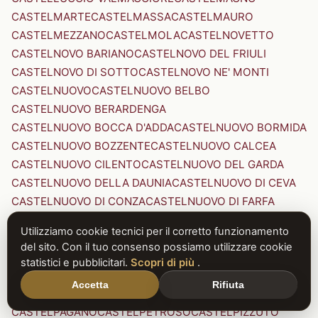
CASTELMARTE
CASTELMASSA
CASTELMAURO
CASTELMEZZANO
CASTELMOLA
CASTELNOVETTO
CASTELNOVO BARIANO
CASTELNOVO DEL FRIULI
CASTELNOVO DI SOTTO
CASTELNOVO NE' MONTI
CASTELNUOVO
CASTELNUOVO BELBO
CASTELNUOVO BERARDENGA
CASTELNUOVO BOCCA D'ADDA
CASTELNUOVO BORMIDA
CASTELNUOVO BOZZENTE
CASTELNUOVO CALCEA
CASTELNUOVO CILENTO
CASTELNUOVO DEL GARDA
CASTELNUOVO DELLA DAUNIA
CASTELNUOVO DI CEVA
CASTELNUOVO DI CONZA
CASTELNUOVO DI FARFA
CASTELNUOVO DI GARFAGNANA
Utilizziamo cookie tecnici per il corretto funzionamento
CASTELNUOVO DI PORTO
CASTELNUOVO DON BOSCO
del sito. Con il tuo consenso possiamo utilizzare cookie
CASTELNUOVO MAGRA
CASTELNUOVO NIGRA
statistici e pubblicitari.
Scopri di più
.
CASTELNUOVO PARANO
CASTELNUOVO RANGONE
Accetta
Rifiuta
CASTELNUOVO SCRIVIA
CASTELNUOVO VAL DI CECINA
CASTELPAGANO
CASTELPETROSO
CASTELPIZZUTO