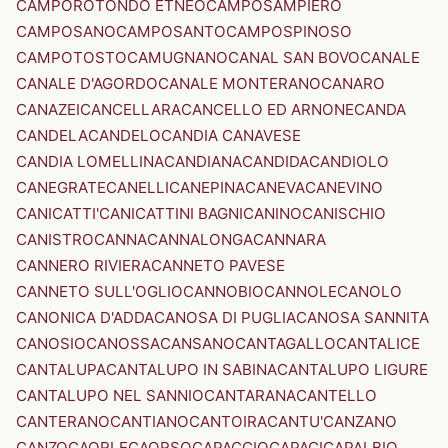
CAMPOROTONDO ETNEO
CAMPOSAMPIERO
CAMPOSANO
CAMPOSANTO
CAMPOSPINOSO
CAMPOTOSTO
CAMUGNANO
CANAL SAN BOVO
CANALE
CANALE D'AGORDO
CANALE MONTERANO
CANARO
CANAZEI
CANCELLARA
CANCELLO ED ARNONE
CANDA
CANDELA
CANDELO
CANDIA CANAVESE
CANDIA LOMELLINA
CANDIANA
CANDIDA
CANDIOLO
CANEGRATE
CANELLI
CANEPINA
CANEVA
CANEVINO
CANICATTI'
CANICATTINI BAGNI
CANINO
CANISCHIO
CANISTRO
CANNA
CANNALONGA
CANNARA
CANNERO RIVIERA
CANNETO PAVESE
CANNETO SULL'OGLIO
CANNOBIO
CANNOLE
CANOLO
CANONICA D'ADDA
CANOSA DI PUGLIA
CANOSA SANNITA
CANOSIO
CANOSSA
CANSANO
CANTAGALLO
CANTALICE
CANTALUPA
CANTALUPO IN SABINA
CANTALUPO LIGURE
CANTALUPO NEL SANNIO
CANTARANA
CANTELLO
CANTERANO
CANTIANO
CANTOIRA
CANTU'
CANZANO
CANZO
CAORLE
CAORSO
CAPACCIO
CAPACI
CAPALBIO