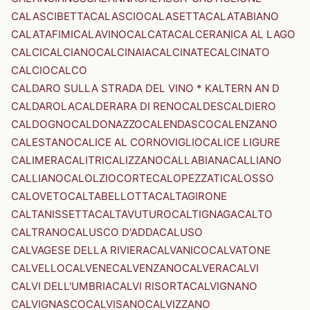
CALASCIBETTA
CALASCIO
CALASETTA
CALATABIANO
CALATAFIMI
CALAVINO
CALCATA
CALCERANICA AL LAGO
CALCI
CALCIANO
CALCINAIA
CALCINATE
CALCINATO
CALCIO
CALCO
CALDARO SULLA STRADA DEL VINO * KALTERN AN D
CALDAROLA
CALDERARA DI RENO
CALDES
CALDIERO
CALDOGNO
CALDONAZZO
CALENDASCO
CALENZANO
CALESTANO
CALICE AL CORNOVIGLIO
CALICE LIGURE
CALIMERA
CALITRI
CALIZZANO
CALLABIANA
CALLIANO
CALLIANO
CALOLZIOCORTE
CALOPEZZATI
CALOSSO
CALOVETO
CALTABELLOTTA
CALTAGIRONE
CALTANISSETTA
CALTAVUTURO
CALTIGNAGA
CALTO
CALTRANO
CALUSCO D'ADDA
CALUSO
CALVAGESE DELLA RIVIERA
CALVANICO
CALVATONE
CALVELLO
CALVENE
CALVENZANO
CALVERA
CALVI
CALVI DELL'UMBRIA
CALVI RISORTA
CALVIGNANO
CALVIGNASCO
CALVISANO
CALVIZZANO