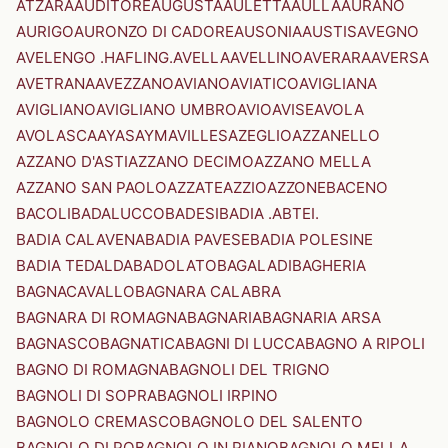
ATZARA
AUDITORE
AUGUSTA
AULETTA
AULLA
AURANO
AURIGO
AURONZO DI CADORE
AUSONIA
AUSTIS
AVEGNO
AVELENGO .HAFLING.
AVELLA
AVELLINO
AVERARA
AVERSA
AVETRANA
AVEZZANO
AVIANO
AVIATICO
AVIGLIANA
AVIGLIANO
AVIGLIANO UMBRO
AVIO
AVISE
AVOLA
AVOLASCA
AYAS
AYMAVILLES
AZEGLIO
AZZANELLO
AZZANO D'ASTI
AZZANO DECIMO
AZZANO MELLA
AZZANO SAN PAOLO
AZZATE
AZZIO
AZZONE
BACENO
BACOLI
BADALUCCO
BADESI
BADIA .ABTEI.
BADIA CALAVENA
BADIA PAVESE
BADIA POLESINE
BADIA TEDALDA
BADOLATO
BAGALADI
BAGHERIA
BAGNACAVALLO
BAGNARA CALABRA
BAGNARA DI ROMAGNA
BAGNARIA
BAGNARIA ARSA
BAGNASCO
BAGNATICA
BAGNI DI LUCCA
BAGNO A RIPOLI
BAGNO DI ROMAGNA
BAGNOLI DEL TRIGNO
BAGNOLI DI SOPRA
BAGNOLI IRPINO
BAGNOLO CREMASCO
BAGNOLO DEL SALENTO
BAGNOLO DI PO
BAGNOLO IN PIANO
BAGNOLO MELLA