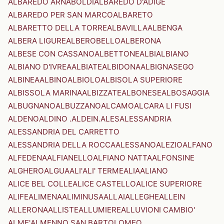
ALBAREDO ARNABOLDI
ALBAREDO D'ADIGE
ALBAREDO PER SAN MARCO
ALBARETO
ALBARETTO DELLA TORRE
ALBAVILLA
ALBENGA
ALBERA LIGURE
ALBEROBELLO
ALBERONA
ALBESE CON CASSANO
ALBETTONE
ALBI
ALBIANO
ALBIANO D'IVREA
ALBIATE
ALBIDONA
ALBIGNASEGO
ALBINEA
ALBINO
ALBIOLO
ALBISOLA SUPERIORE
ALBISSOLA MARINA
ALBIZZATE
ALBONESE
ALBOSAGGIA
ALBUGNANO
ALBUZZANO
ALCAMO
ALCARA LI FUSI
ALDENO
ALDINO .ALDEIN.
ALES
ALESSANDRIA
ALESSANDRIA DEL CARRETTO
ALESSANDRIA DELLA ROCCA
ALESSANO
ALEZIO
ALFANO
ALFEDENA
ALFIANELLO
ALFIANO NATTA
ALFONSINE
ALGHERO
ALGUA
ALI'
ALI' TERME
ALIA
ALIANO
ALICE BEL COLLE
ALICE CASTELLO
ALICE SUPERIORE
ALIFE
ALIMENA
ALIMINUSA
ALLAI
ALLEGHE
ALLEIN
ALLERONA
ALLISTE
ALLUMIERE
ALLUVIONI CAMBIO'
ALME'
ALMENNO SAN BARTOLOMEO