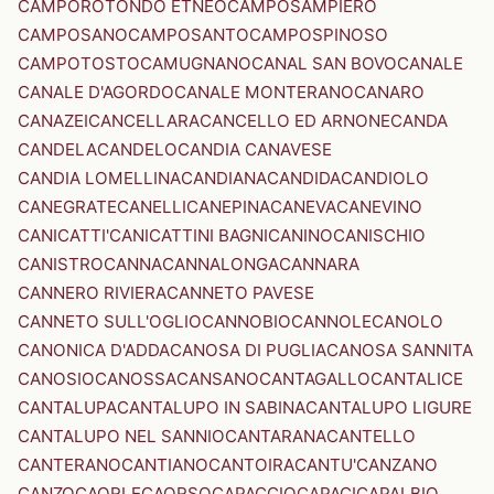
CAMPOROTONDO ETNEO
CAMPOSAMPIERO
CAMPOSANO
CAMPOSANTO
CAMPOSPINOSO
CAMPOTOSTO
CAMUGNANO
CANAL SAN BOVO
CANALE
CANALE D'AGORDO
CANALE MONTERANO
CANARO
CANAZEI
CANCELLARA
CANCELLO ED ARNONE
CANDA
CANDELA
CANDELO
CANDIA CANAVESE
CANDIA LOMELLINA
CANDIANA
CANDIDA
CANDIOLO
CANEGRATE
CANELLI
CANEPINA
CANEVA
CANEVINO
CANICATTI'
CANICATTINI BAGNI
CANINO
CANISCHIO
CANISTRO
CANNA
CANNALONGA
CANNARA
CANNERO RIVIERA
CANNETO PAVESE
CANNETO SULL'OGLIO
CANNOBIO
CANNOLE
CANOLO
CANONICA D'ADDA
CANOSA DI PUGLIA
CANOSA SANNITA
CANOSIO
CANOSSA
CANSANO
CANTAGALLO
CANTALICE
CANTALUPA
CANTALUPO IN SABINA
CANTALUPO LIGURE
CANTALUPO NEL SANNIO
CANTARANA
CANTELLO
CANTERANO
CANTIANO
CANTOIRA
CANTU'
CANZANO
CANZO
CAORLE
CAORSO
CAPACCIO
CAPACI
CAPALBIO