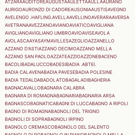
ATZARA
AUDITORE
AUGUSTA
AULETTA
AULLA
AURANO
AURIGO
AURONZO DI CADORE
AUSONIA
AUSTIS
AVEGNO
AVELENGO .HAFLING.
AVELLA
AVELLINO
AVERARA
AVERSA
AVETRANA
AVEZZANO
AVIANO
AVIATICO
AVIGLIANA
AVIGLIANO
AVIGLIANO UMBRO
AVIO
AVISE
AVOLA
AVOLASCA
AYAS
AYMAVILLES
AZEGLIO
AZZANELLO
AZZANO D'ASTI
AZZANO DECIMO
AZZANO MELLA
AZZANO SAN PAOLO
AZZATE
AZZIO
AZZONE
BACENO
BACOLI
BADALUCCO
BADESI
BADIA .ABTEI.
BADIA CALAVENA
BADIA PAVESE
BADIA POLESINE
BADIA TEDALDA
BADOLATO
BAGALADI
BAGHERIA
BAGNACAVALLO
BAGNARA CALABRA
BAGNARA DI ROMAGNA
BAGNARIA
BAGNARIA ARSA
BAGNASCO
BAGNATICA
BAGNI DI LUCCA
BAGNO A RIPOLI
BAGNO DI ROMAGNA
BAGNOLI DEL TRIGNO
BAGNOLI DI SOPRA
BAGNOLI IRPINO
BAGNOLO CREMASCO
BAGNOLO DEL SALENTO
BAGNOLO DI PO
BAGNOLO IN PIANO
BAGNOLO MELLA