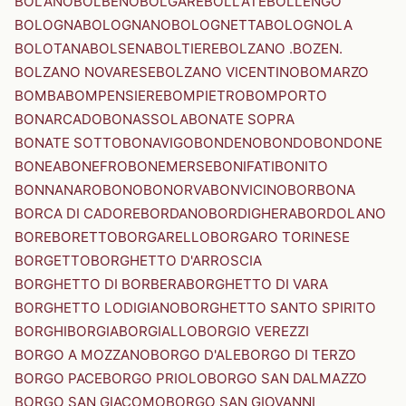
BOLANO
BOLBENO
BOLGARE
BOLLATE
BOLLENGO
BOLOGNA
BOLOGNANO
BOLOGNETTA
BOLOGNOLA
BOLOTANA
BOLSENA
BOLTIERE
BOLZANO .BOZEN.
BOLZANO NOVARESE
BOLZANO VICENTINO
BOMARZO
BOMBA
BOMPENSIERE
BOMPIETRO
BOMPORTO
BONARCADO
BONASSOLA
BONATE SOPRA
BONATE SOTTO
BONAVIGO
BONDENO
BONDO
BONDONE
BONEA
BONEFRO
BONEMERSE
BONIFATI
BONITO
BONNANARO
BONO
BONORVA
BONVICINO
BORBONA
BORCA DI CADORE
BORDANO
BORDIGHERA
BORDOLANO
BORE
BORETTO
BORGARELLO
BORGARO TORINESE
BORGETTO
BORGHETTO D'ARROSCIA
BORGHETTO DI BORBERA
BORGHETTO DI VARA
BORGHETTO LODIGIANO
BORGHETTO SANTO SPIRITO
BORGHI
BORGIA
BORGIALLO
BORGIO VEREZZI
BORGO A MOZZANO
BORGO D'ALE
BORGO DI TERZO
BORGO PACE
BORGO PRIOLO
BORGO SAN DALMAZZO
BORGO SAN GIACOMO
BORGO SAN GIOVANNI