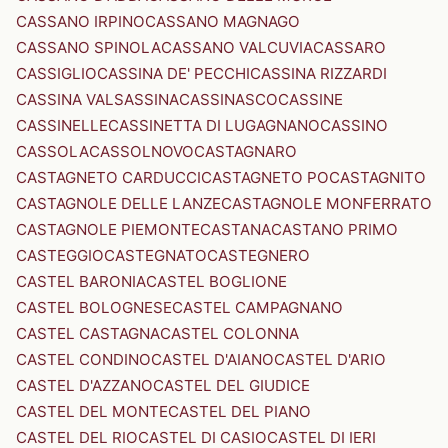
CASSANO IRPINO
CASSANO MAGNAGO
CASSANO SPINOLA
CASSANO VALCUVIA
CASSARO
CASSIGLIO
CASSINA DE' PECCHI
CASSINA RIZZARDI
CASSINA VALSASSINA
CASSINASCO
CASSINE
CASSINELLE
CASSINETTA DI LUGAGNANO
CASSINO
CASSOLA
CASSOLNOVO
CASTAGNARO
CASTAGNETO CARDUCCI
CASTAGNETO PO
CASTAGNITO
CASTAGNOLE DELLE LANZE
CASTAGNOLE MONFERRATO
CASTAGNOLE PIEMONTE
CASTANA
CASTANO PRIMO
CASTEGGIO
CASTEGNATO
CASTEGNERO
CASTEL BARONIA
CASTEL BOGLIONE
CASTEL BOLOGNESE
CASTEL CAMPAGNANO
CASTEL CASTAGNA
CASTEL COLONNA
CASTEL CONDINO
CASTEL D'AIANO
CASTEL D'ARIO
CASTEL D'AZZANO
CASTEL DEL GIUDICE
CASTEL DEL MONTE
CASTEL DEL PIANO
CASTEL DEL RIO
CASTEL DI CASIO
CASTEL DI IERI