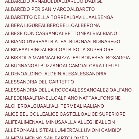
ALBAREDO ARNABOLDI
ALBAREDO D'ADIGE
ALBAREDO PER SAN MARCO
ALBARETO
ALBARETTO DELLA TORRE
ALBAVILLA
ALBENGA
ALBERA LIGURE
ALBEROBELLO
ALBERONA
ALBESE CON CASSANO
ALBETTONE
ALBI
ALBIANO
ALBIANO D'IVREA
ALBIATE
ALBIDONA
ALBIGNASEGO
ALBINEA
ALBINO
ALBIOLO
ALBISOLA SUPERIORE
ALBISSOLA MARINA
ALBIZZATE
ALBONESE
ALBOSAGGIA
ALBUGNANO
ALBUZZANO
ALCAMO
ALCARA LI FUSI
ALDENO
ALDINO .ALDEIN.
ALES
ALESSANDRIA
ALESSANDRIA DEL CARRETTO
ALESSANDRIA DELLA ROCCA
ALESSANO
ALEZIO
ALFANO
ALFEDENA
ALFIANELLO
ALFIANO NATTA
ALFONSINE
ALGHERO
ALGUA
ALI'
ALI' TERME
ALIA
ALIANO
ALICE BEL COLLE
ALICE CASTELLO
ALICE SUPERIORE
ALIFE
ALIMENA
ALIMINUSA
ALLAI
ALLEGHE
ALLEIN
ALLERONA
ALLISTE
ALLUMIERE
ALLUVIONI CAMBIO'
ALME'
ALMENNO SAN BARTOLOMEO