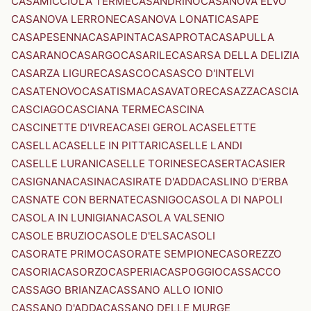
CASAMICCIOLA TERME
CASANDRINO
CASANOVA ELVO
CASANOVA LERRONE
CASANOVA LONATI
CASAPE
CASAPESENNA
CASAPINTA
CASAPROTA
CASAPULLA
CASARANO
CASARGO
CASARILE
CASARSA DELLA DELIZIA
CASARZA LIGURE
CASASCO
CASASCO D'INTELVI
CASATENOVO
CASATISMA
CASAVATORE
CASAZZA
CASCIA
CASCIAGO
CASCIANA TERME
CASCINA
CASCINETTE D'IVREA
CASEI GEROLA
CASELETTE
CASELLA
CASELLE IN PITTARI
CASELLE LANDI
CASELLE LURANI
CASELLE TORINESE
CASERTA
CASIER
CASIGNANA
CASINA
CASIRATE D'ADDA
CASLINO D'ERBA
CASNATE CON BERNATE
CASNIGO
CASOLA DI NAPOLI
CASOLA IN LUNIGIANA
CASOLA VALSENIO
CASOLE BRUZIO
CASOLE D'ELSA
CASOLI
CASORATE PRIMO
CASORATE SEMPIONE
CASOREZZO
CASORIA
CASORZO
CASPERIA
CASPOGGIO
CASSACCO
CASSAGO BRIANZA
CASSANO ALLO IONIO
CASSANO D'ADDA
CASSANO DELLE MURGE