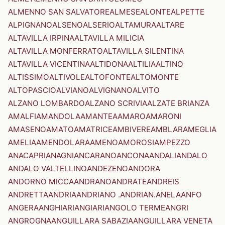
ALMENNO SAN SALVATORE
ALMESE
ALONTE
ALPETTE
ALPIGNANO
ALSENO
ALSERIO
ALTAMURA
ALTARE
ALTAVILLA IRPINA
ALTAVILLA MILICIA
ALTAVILLA MONFERRATO
ALTAVILLA SILENTINA
ALTAVILLA VICENTINA
ALTIDONA
ALTILIA
ALTINO
ALTISSIMO
ALTIVOLE
ALTOFONTE
ALTOMONTE
ALTOPASCIO
ALVIANO
ALVIGNANO
ALVITO
ALZANO LOMBARDO
ALZANO SCRIVIA
ALZATE BRIANZA
AMALFI
AMANDOLA
AMANTEA
AMARO
AMARONI
AMASENO
AMATO
AMATRICE
AMBIVERE
AMBLAR
AMEGLIA
AMELIA
AMENDOLARA
AMENO
AMOROSI
AMPEZZO
ANACAPRI
ANAGNI
ANCARANO
ANCONA
ANDALI
ANDALO
ANDALO VALTELLINO
ANDEZENO
ANDORA
ANDORNO MICCA
ANDRANO
ANDRATE
ANDREIS
ANDRETTA
ANDRIA
ANDRIANO .ANDRIAN.
ANELA
ANFO
ANGERA
ANGHIARI
ANGIARI
ANGOLO TERME
ANGRI
ANGROGNA
ANGUILLARA SABAZIA
ANGUILLARA VENETA