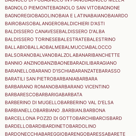
BAGNOLO PIEMONTE
BAGNOLO SAN VITO
BAGNONE
BAGNOREGIO
BAGOLINO
BAIA E LATINA
BAIANO
BAIARDO
BAIRO
BAISO
BALANGERO
BALDICHIERI D'ASTI
BALDISSERO CANAVESE
BALDISSERO D'ALBA
BALDISSERO TORINESE
BALESTRATE
BALESTRINO
BALLABIO
BALLAO
BALME
BALMUCCIA
BALOCCO
BALSORANO
BALVANO
BALZOLA
BANARI
BANCHETTE
BANNIO ANZINO
BANZI
BAONE
BARADILI
BARAGIANO
BARANELLO
BARANO D'ISCHIA
BARANZATE
BARASSO
BARATILI SAN PIETRO
BARBANIA
BARBARA
BARBARANO ROMANO
BARBARANO VICENTINO
BARBARESCO
BARBARIGA
BARBATA
BARBERINO DI MUGELLO
BARBERINO VAL D'ELSA
BARBIANELLO
BARBIANO .BARBIAN.
BARBONA
BARCELLONA POZZO DI GOTTO
BARCHI
BARCIS
BARD
BARDELLO
BARDI
BARDINETO
BARDOLINO
BARDONECCHIA
BAREGGIO
BARENGO
BARESSA
BARETE