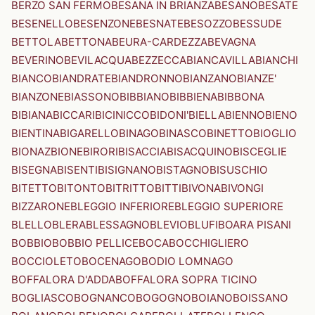
BERZO SAN FERMO
BESANA IN BRIANZA
BESANO
BESATE
BESENELLO
BESENZONE
BESNATE
BESOZZO
BESSUDE
BETTOLA
BETTONA
BEURA-CARDEZZA
BEVAGNA
BEVERINO
BEVILACQUA
BEZZECCA
BIANCAVILLA
BIANCHI
BIANCO
BIANDRATE
BIANDRONNO
BIANZANO
BIANZE'
BIANZONE
BIASSONO
BIBBIANO
BIBBIENA
BIBBONA
BIBIANA
BICCARI
BICINICCO
BIDONI'
BIELLA
BIENNO
BIENO
BIENTINA
BIGARELLO
BINAGO
BINASCO
BINETTO
BIOGLIO
BIONAZ
BIONE
BIRORI
BISACCIA
BISACQUINO
BISCEGLIE
BISEGNA
BISENTI
BISIGNANO
BISTAGNO
BISUSCHIO
BITETTO
BITONTO
BITRITTO
BITTI
BIVONA
BIVONGI
BIZZARONE
BLEGGIO INFERIORE
BLEGGIO SUPERIORE
BLELLO
BLERA
BLESSAGNO
BLEVIO
BLUFI
BOARA PISANI
BOBBIO
BOBBIO PELLICE
BOCA
BOCCHIGLIERO
BOCCIOLETO
BOCENAGO
BODIO LOMNAGO
BOFFALORA D'ADDA
BOFFALORA SOPRA TICINO
BOGLIASCO
BOGNANCO
BOGOGNO
BOIANO
BOISSANO