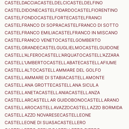
CASTELDACCIA
CASTELDELCI
CASTELDELFINO
CASTELDIDONE
CASTELFIDARDO
CASTELFIORENTINO
CASTELFONDO
CASTELFORTE
CASTELFRANCI
CASTELFRANCO DI SOPRA
CASTELFRANCO DI SOTTO
CASTELFRANCO EMILIA
CASTELFRANCO IN MISCANO
CASTELFRANCO VENETO
CASTELGOMBERTO
CASTELGRANDE
CASTELGUGLIELMO
CASTELGUIDONE
CASTELL'ALFERO
CASTELL'ARQUATO
CASTELL'AZZARA
CASTELL'UMBERTO
CASTELLABATE
CASTELLAFIUME
CASTELLALTO
CASTELLAMMARE DEL GOLFO
CASTELLAMMARE DI STABIA
CASTELLAMONTE
CASTELLANA GROTTE
CASTELLANA SICULA
CASTELLANETA
CASTELLANIA
CASTELLANZA
CASTELLAR
CASTELLAR GUIDOBONO
CASTELLARANO
CASTELLARO
CASTELLAVAZZO
CASTELLAZZO BORMIDA
CASTELLAZZO NOVARESE
CASTELLEONE
CASTELLEONE DI SUASA
CASTELLERO