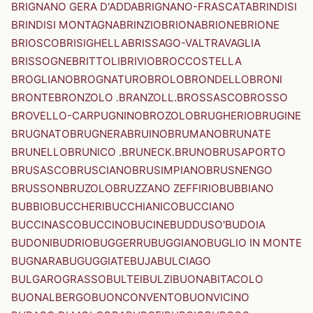
BRIGNANO GERA D'ADDA
BRIGNANO-FRASCATA
BRINDISI
BRINDISI MONTAGNA
BRINZIO
BRIONA
BRIONE
BRIONE
BRIOSCO
BRISIGHELLA
BRISSAGO-VALTRAVAGLIA
BRISSOGNE
BRITTOLI
BRIVIO
BROCCOSTELLA
BROGLIANO
BROGNATURO
BROLO
BRONDELLO
BRONI
BRONTE
BRONZOLO .BRANZOLL.
BROSSASCO
BROSSO
BROVELLO-CARPUGNINO
BROZOLO
BRUGHERIO
BRUGINE
BRUGNATO
BRUGNERA
BRUINO
BRUMANO
BRUNATE
BRUNELLO
BRUNICO .BRUNECK.
BRUNO
BRUSAPORTO
BRUSASCO
BRUSCIANO
BRUSIMPIANO
BRUSNENGO
BRUSSON
BRUZOLO
BRUZZANO ZEFFIRIO
BUBBIANO
BUBBIO
BUCCHERI
BUCCHIANICO
BUCCIANO
BUCCINASCO
BUCCINO
BUCINE
BUDDUSO'
BUDOIA
BUDONI
BUDRIO
BUGGERRU
BUGGIANO
BUGLIO IN MONTE
BUGNARA
BUGUGGIATE
BUJA
BULCIAGO
BULGAROGRASSO
BULTEI
BULZI
BUONABITACOLO
BUONALBERGO
BUONCONVENTO
BUONVICINO