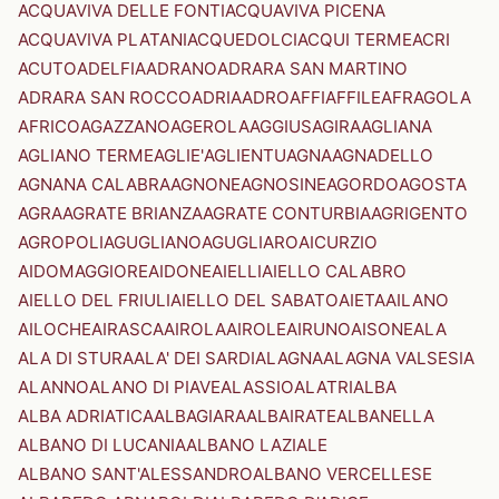
ACQUAVIVA DELLE FONTI
ACQUAVIVA PICENA
ACQUAVIVA PLATANI
ACQUEDOLCI
ACQUI TERME
ACRI
ACUTO
ADELFIA
ADRANO
ADRARA SAN MARTINO
ADRARA SAN ROCCO
ADRIA
ADRO
AFFI
AFFILE
AFRAGOLA
AFRICO
AGAZZANO
AGEROLA
AGGIUS
AGIRA
AGLIANA
AGLIANO TERME
AGLIE'
AGLIENTU
AGNA
AGNADELLO
AGNANA CALABRA
AGNONE
AGNOSINE
AGORDO
AGOSTA
AGRA
AGRATE BRIANZA
AGRATE CONTURBIA
AGRIGENTO
AGROPOLI
AGUGLIANO
AGUGLIARO
AICURZIO
AIDOMAGGIORE
AIDONE
AIELLI
AIELLO CALABRO
AIELLO DEL FRIULI
AIELLO DEL SABATO
AIETA
AILANO
AILOCHE
AIRASCA
AIROLA
AIROLE
AIRUNO
AISONE
ALA
ALA DI STURA
ALA' DEI SARDI
ALAGNA
ALAGNA VALSESIA
ALANNO
ALANO DI PIAVE
ALASSIO
ALATRI
ALBA
ALBA ADRIATICA
ALBAGIARA
ALBAIRATE
ALBANELLA
ALBANO DI LUCANIA
ALBANO LAZIALE
ALBANO SANT'ALESSANDRO
ALBANO VERCELLESE