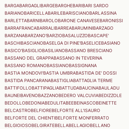
BARGA
BARGAGLI
BARGE
BARGHE
BARI
BARI SARDO
BARIANO
BARICELLA
BARILE
BARISCIANO
BARLASSINA
BARLETTA
BARNI
BAROLO
BARONE CANAVESE
BARONISSI
BARRAFRANCA
BARRALI
BARREA
BARUMINI
BARZAGO
BARZANA
BARZANO'
BARZIO
BASALUZZO
BASCAPE'
BASCHI
BASCIANO
BASELGA DI PINE'
BASELICE
BASIANO
BASICO'
BASIGLIO
BASILIANO
BASSANO BRESCIANO
BASSANO DEL GRAPPA
BASSANO IN TEVERINA
BASSANO ROMANO
BASSIANO
BASSIGNANA
BASTIA MONDOVI'
BASTIA UMBRA
BASTIDA DE' DOSSI
BASTIDA PANCARANA
BASTIGLIA
BATTAGLIA TERME
BATTIFOLLO
BATTIPAGLIA
BATTUDA
BAUCINA
BAULADU
BAUNEI
BAVENO
BAZZANO
BEDERO VALCUVIA
BEDIZZOLE
BEDOLLO
BEDONIA
BEDULITA
BEE
BEINASCO
BEINETTE
BELCASTRO
BELFIORE
BELFORTE ALL'ISAURO
BELFORTE DEL CHIENTI
BELFORTE MONFERRATO
BELGIOIOSO
BELGIRATE
BELLA
BELLAGIO
BELLANO