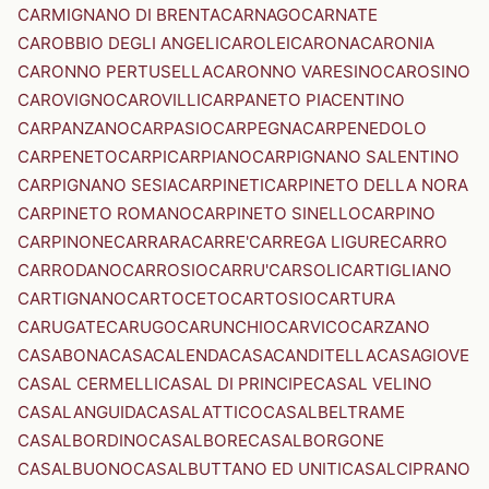
CARMIGNANO DI BRENTA
CARNAGO
CARNATE
CAROBBIO DEGLI ANGELI
CAROLEI
CARONA
CARONIA
CARONNO PERTUSELLA
CARONNO VARESINO
CAROSINO
CAROVIGNO
CAROVILLI
CARPANETO PIACENTINO
CARPANZANO
CARPASIO
CARPEGNA
CARPENEDOLO
CARPENETO
CARPI
CARPIANO
CARPIGNANO SALENTINO
CARPIGNANO SESIA
CARPINETI
CARPINETO DELLA NORA
CARPINETO ROMANO
CARPINETO SINELLO
CARPINO
CARPINONE
CARRARA
CARRE'
CARREGA LIGURE
CARRO
CARRODANO
CARROSIO
CARRU'
CARSOLI
CARTIGLIANO
CARTIGNANO
CARTOCETO
CARTOSIO
CARTURA
CARUGATE
CARUGO
CARUNCHIO
CARVICO
CARZANO
CASABONA
CASACALENDA
CASACANDITELLA
CASAGIOVE
CASAL CERMELLI
CASAL DI PRINCIPE
CASAL VELINO
CASALANGUIDA
CASALATTICO
CASALBELTRAME
CASALBORDINO
CASALBORE
CASALBORGONE
CASALBUONO
CASALBUTTANO ED UNITI
CASALCIPRANO