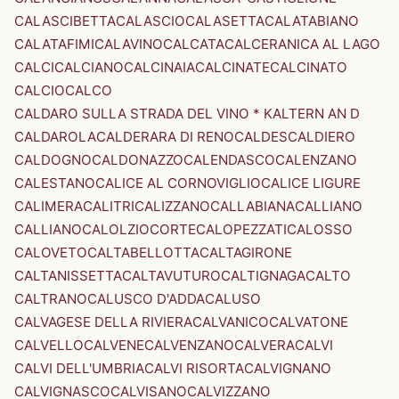
CALASCIBETTA
CALASCIO
CALASETTA
CALATABIANO
CALATAFIMI
CALAVINO
CALCATA
CALCERANICA AL LAGO
CALCI
CALCIANO
CALCINAIA
CALCINATE
CALCINATO
CALCIO
CALCO
CALDARO SULLA STRADA DEL VINO * KALTERN AN D
CALDAROLA
CALDERARA DI RENO
CALDES
CALDIERO
CALDOGNO
CALDONAZZO
CALENDASCO
CALENZANO
CALESTANO
CALICE AL CORNOVIGLIO
CALICE LIGURE
CALIMERA
CALITRI
CALIZZANO
CALLABIANA
CALLIANO
CALLIANO
CALOLZIOCORTE
CALOPEZZATI
CALOSSO
CALOVETO
CALTABELLOTTA
CALTAGIRONE
CALTANISSETTA
CALTAVUTURO
CALTIGNAGA
CALTO
CALTRANO
CALUSCO D'ADDA
CALUSO
CALVAGESE DELLA RIVIERA
CALVANICO
CALVATONE
CALVELLO
CALVENE
CALVENZANO
CALVERA
CALVI
CALVI DELL'UMBRIA
CALVI RISORTA
CALVIGNANO
CALVIGNASCO
CALVISANO
CALVIZZANO