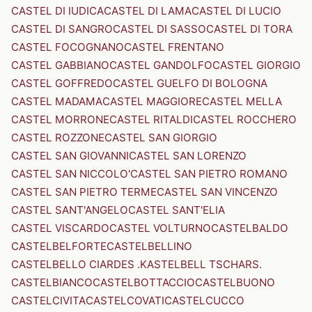
CASTEL DI IUDICA
CASTEL DI LAMA
CASTEL DI LUCIO
CASTEL DI SANGRO
CASTEL DI SASSO
CASTEL DI TORA
CASTEL FOCOGNANO
CASTEL FRENTANO
CASTEL GABBIANO
CASTEL GANDOLFO
CASTEL GIORGIO
CASTEL GOFFREDO
CASTEL GUELFO DI BOLOGNA
CASTEL MADAMA
CASTEL MAGGIORE
CASTEL MELLA
CASTEL MORRONE
CASTEL RITALDI
CASTEL ROCCHERO
CASTEL ROZZONE
CASTEL SAN GIORGIO
CASTEL SAN GIOVANNI
CASTEL SAN LORENZO
CASTEL SAN NICCOLO'
CASTEL SAN PIETRO ROMANO
CASTEL SAN PIETRO TERME
CASTEL SAN VINCENZO
CASTEL SANT'ANGELO
CASTEL SANT'ELIA
CASTEL VISCARDO
CASTEL VOLTURNO
CASTELBALDO
CASTELBELFORTE
CASTELBELLINO
CASTELBELLO CIARDES .KASTELBELL TSCHARS.
CASTELBIANCO
CASTELBOTTACCIO
CASTELBUONO
CASTELCIVITA
CASTELCOVATI
CASTELCUCCO