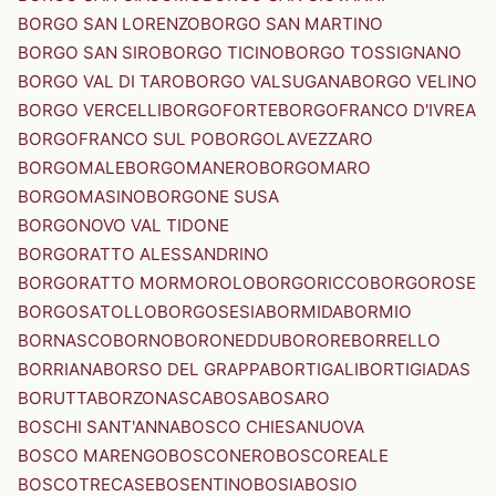
BORGO SAN LORENZO
BORGO SAN MARTINO
BORGO SAN SIRO
BORGO TICINO
BORGO TOSSIGNANO
BORGO VAL DI TARO
BORGO VALSUGANA
BORGO VELINO
BORGO VERCELLI
BORGOFORTE
BORGOFRANCO D'IVREA
BORGOFRANCO SUL PO
BORGOLAVEZZARO
BORGOMALE
BORGOMANERO
BORGOMARO
BORGOMASINO
BORGONE SUSA
BORGONOVO VAL TIDONE
BORGORATTO ALESSANDRINO
BORGORATTO MORMOROLO
BORGORICCO
BORGOROSE
BORGOSATOLLO
BORGOSESIA
BORMIDA
BORMIO
BORNASCO
BORNO
BORONEDDU
BORORE
BORRELLO
BORRIANA
BORSO DEL GRAPPA
BORTIGALI
BORTIGIADAS
BORUTTA
BORZONASCA
BOSA
BOSARO
BOSCHI SANT'ANNA
BOSCO CHIESANUOVA
BOSCO MARENGO
BOSCONERO
BOSCOREALE
BOSCOTRECASE
BOSENTINO
BOSIA
BOSIO