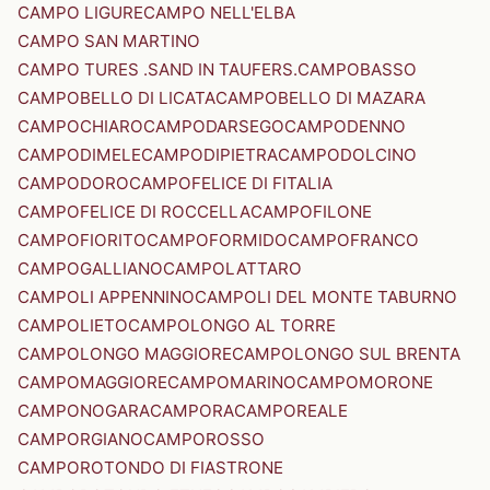
CAMPO LIGURE
CAMPO NELL'ELBA
CAMPO SAN MARTINO
CAMPO TURES .SAND IN TAUFERS.
CAMPOBASSO
CAMPOBELLO DI LICATA
CAMPOBELLO DI MAZARA
CAMPOCHIARO
CAMPODARSEGO
CAMPODENNO
CAMPODIMELE
CAMPODIPIETRA
CAMPODOLCINO
CAMPODORO
CAMPOFELICE DI FITALIA
CAMPOFELICE DI ROCCELLA
CAMPOFILONE
CAMPOFIORITO
CAMPOFORMIDO
CAMPOFRANCO
CAMPOGALLIANO
CAMPOLATTARO
CAMPOLI APPENNINO
CAMPOLI DEL MONTE TABURNO
CAMPOLIETO
CAMPOLONGO AL TORRE
CAMPOLONGO MAGGIORE
CAMPOLONGO SUL BRENTA
CAMPOMAGGIORE
CAMPOMARINO
CAMPOMORONE
CAMPONOGARA
CAMPORA
CAMPOREALE
CAMPORGIANO
CAMPOROSSO
CAMPOROTONDO DI FIASTRONE