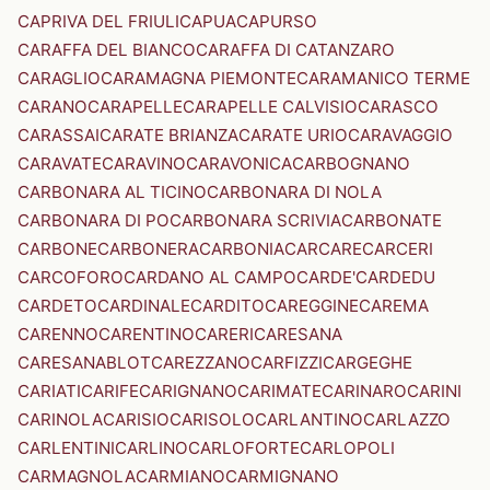
CAPRIVA DEL FRIULI
CAPUA
CAPURSO
CARAFFA DEL BIANCO
CARAFFA DI CATANZARO
CARAGLIO
CARAMAGNA PIEMONTE
CARAMANICO TERME
CARANO
CARAPELLE
CARAPELLE CALVISIO
CARASCO
CARASSAI
CARATE BRIANZA
CARATE URIO
CARAVAGGIO
CARAVATE
CARAVINO
CARAVONICA
CARBOGNANO
CARBONARA AL TICINO
CARBONARA DI NOLA
CARBONARA DI PO
CARBONARA SCRIVIA
CARBONATE
CARBONE
CARBONERA
CARBONIA
CARCARE
CARCERI
CARCOFORO
CARDANO AL CAMPO
CARDE'
CARDEDU
CARDETO
CARDINALE
CARDITO
CAREGGINE
CAREMA
CARENNO
CARENTINO
CARERI
CARESANA
CARESANABLOT
CAREZZANO
CARFIZZI
CARGEGHE
CARIATI
CARIFE
CARIGNANO
CARIMATE
CARINARO
CARINI
CARINOLA
CARISIO
CARISOLO
CARLANTINO
CARLAZZO
CARLENTINI
CARLINO
CARLOFORTE
CARLOPOLI
CARMAGNOLA
CARMIANO
CARMIGNANO