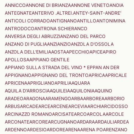
ANNICCO
ANNONE DI BRIANZA
ANNONE VENETO
ANOIA
ANTEGNATE
ANTERIVO .ALTREI.
ANTEY-SAINT-ANDRE'
ANTICOLI CORRADO
ANTIGNANO
ANTILLO
ANTONIMINA
ANTRODOCO
ANTRONA SCHIERANCO
ANVERSA DEGLI ABRUZZI
ANZANO DEL PARCO
ANZANO DI PUGLIA
ANZI
ANZIO
ANZOLA D'OSSOLA
ANZOLA DELL'EMILIA
AOSTA
APECCHIO
APICE
APIRO
APOLLOSA
APPIANO GENTILE
APPIANO SULLA STRADA DEL VINO * EPPAN AN DER
APPIGNANO
APPIGNANO DEL TRONTO
APRICA
APRICALE
APRICENA
APRIGLIANO
APRILIA
AQUARA
AQUILA D'ARROSCIA
AQUILEIA
AQUILONIA
AQUINO
ARADEO
ARAGONA
ARAMENGO
ARBA
ARBOREA
ARBORIO
ARBUS
ARCADE
ARCE
ARCENE
ARCEVIA
ARCHI
ARCIDOSSO
ARCINAZZO ROMANO
ARCISATE
ARCO
ARCOLA
ARCOLE
ARCONATE
ARCORE
ARCUGNANO
ARDARA
ARDAULI
ARDEA
ARDENNO
ARDESIO
ARDORE
ARENA
ARENA PO
ARENZANO