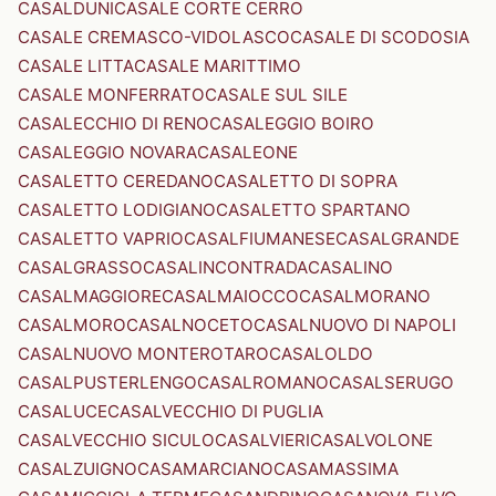
CASALDUNI
CASALE CORTE CERRO
CASALE CREMASCO-VIDOLASCO
CASALE DI SCODOSIA
CASALE LITTA
CASALE MARITTIMO
CASALE MONFERRATO
CASALE SUL SILE
CASALECCHIO DI RENO
CASALEGGIO BOIRO
CASALEGGIO NOVARA
CASALEONE
CASALETTO CEREDANO
CASALETTO DI SOPRA
CASALETTO LODIGIANO
CASALETTO SPARTANO
CASALETTO VAPRIO
CASALFIUMANESE
CASALGRANDE
CASALGRASSO
CASALINCONTRADA
CASALINO
CASALMAGGIORE
CASALMAIOCCO
CASALMORANO
CASALMORO
CASALNOCETO
CASALNUOVO DI NAPOLI
CASALNUOVO MONTEROTARO
CASALOLDO
CASALPUSTERLENGO
CASALROMANO
CASALSERUGO
CASALUCE
CASALVECCHIO DI PUGLIA
CASALVECCHIO SICULO
CASALVIERI
CASALVOLONE
CASALZUIGNO
CASAMARCIANO
CASAMASSIMA