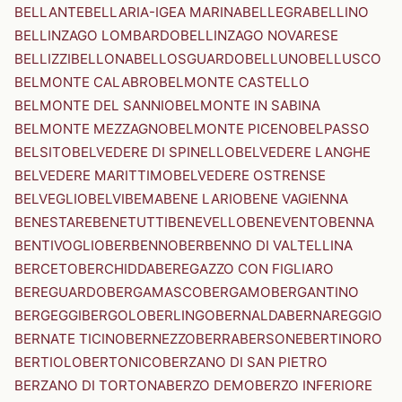
BELLANTE
BELLARIA-IGEA MARINA
BELLEGRA
BELLINO
BELLINZAGO LOMBARDO
BELLINZAGO NOVARESE
BELLIZZI
BELLONA
BELLOSGUARDO
BELLUNO
BELLUSCO
BELMONTE CALABRO
BELMONTE CASTELLO
BELMONTE DEL SANNIO
BELMONTE IN SABINA
BELMONTE MEZZAGNO
BELMONTE PICENO
BELPASSO
BELSITO
BELVEDERE DI SPINELLO
BELVEDERE LANGHE
BELVEDERE MARITTIMO
BELVEDERE OSTRENSE
BELVEGLIO
BELVI
BEMA
BENE LARIO
BENE VAGIENNA
BENESTARE
BENETUTTI
BENEVELLO
BENEVENTO
BENNA
BENTIVOGLIO
BERBENNO
BERBENNO DI VALTELLINA
BERCETO
BERCHIDDA
BEREGAZZO CON FIGLIARO
BEREGUARDO
BERGAMASCO
BERGAMO
BERGANTINO
BERGEGGI
BERGOLO
BERLINGO
BERNALDA
BERNAREGGIO
BERNATE TICINO
BERNEZZO
BERRA
BERSONE
BERTINORO
BERTIOLO
BERTONICO
BERZANO DI SAN PIETRO
BERZANO DI TORTONA
BERZO DEMO
BERZO INFERIORE