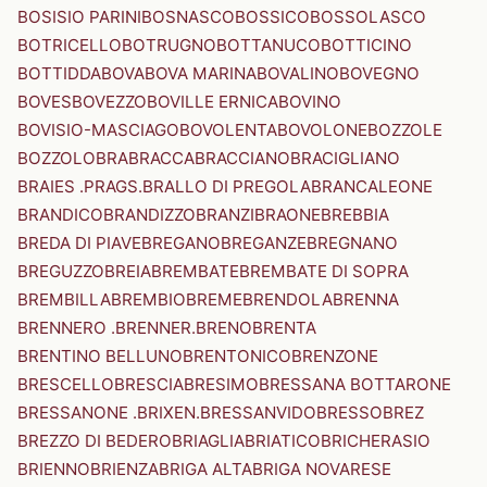
BOSISIO PARINI
BOSNASCO
BOSSICO
BOSSOLASCO
BOTRICELLO
BOTRUGNO
BOTTANUCO
BOTTICINO
BOTTIDDA
BOVA
BOVA MARINA
BOVALINO
BOVEGNO
BOVES
BOVEZZO
BOVILLE ERNICA
BOVINO
BOVISIO-MASCIAGO
BOVOLENTA
BOVOLONE
BOZZOLE
BOZZOLO
BRA
BRACCA
BRACCIANO
BRACIGLIANO
BRAIES .PRAGS.
BRALLO DI PREGOLA
BRANCALEONE
BRANDICO
BRANDIZZO
BRANZI
BRAONE
BREBBIA
BREDA DI PIAVE
BREGANO
BREGANZE
BREGNANO
BREGUZZO
BREIA
BREMBATE
BREMBATE DI SOPRA
BREMBILLA
BREMBIO
BREME
BRENDOLA
BRENNA
BRENNERO .BRENNER.
BRENO
BRENTA
BRENTINO BELLUNO
BRENTONICO
BRENZONE
BRESCELLO
BRESCIA
BRESIMO
BRESSANA BOTTARONE
BRESSANONE .BRIXEN.
BRESSANVIDO
BRESSO
BREZ
BREZZO DI BEDERO
BRIAGLIA
BRIATICO
BRICHERASIO
BRIENNO
BRIENZA
BRIGA ALTA
BRIGA NOVARESE