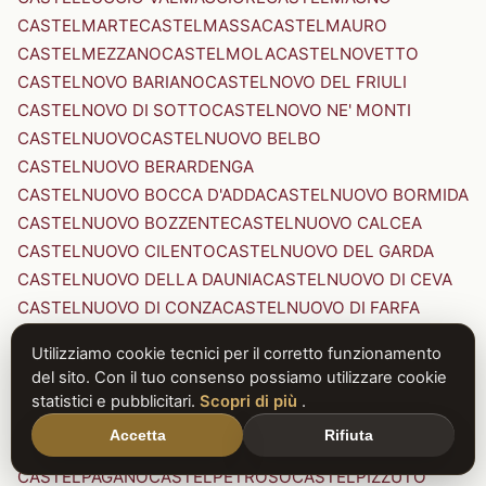
CASTELMARTE
CASTELMASSA
CASTELMAURO
CASTELMEZZANO
CASTELMOLA
CASTELNOVETTO
CASTELNOVO BARIANO
CASTELNOVO DEL FRIULI
CASTELNOVO DI SOTTO
CASTELNOVO NE' MONTI
CASTELNUOVO
CASTELNUOVO BELBO
CASTELNUOVO BERARDENGA
CASTELNUOVO BOCCA D'ADDA
CASTELNUOVO BORMIDA
CASTELNUOVO BOZZENTE
CASTELNUOVO CALCEA
CASTELNUOVO CILENTO
CASTELNUOVO DEL GARDA
CASTELNUOVO DELLA DAUNIA
CASTELNUOVO DI CEVA
CASTELNUOVO DI CONZA
CASTELNUOVO DI FARFA
CASTELNUOVO DI GARFAGNANA
Utilizziamo cookie tecnici per il corretto funzionamento
CASTELNUOVO DI PORTO
CASTELNUOVO DON BOSCO
del sito. Con il tuo consenso possiamo utilizzare cookie
CASTELNUOVO MAGRA
CASTELNUOVO NIGRA
statistici e pubblicitari.
Scopri di più
.
CASTELNUOVO PARANO
CASTELNUOVO RANGONE
Accetta
Rifiuta
CASTELNUOVO SCRIVIA
CASTELNUOVO VAL DI CECINA
CASTELPAGANO
CASTELPETROSO
CASTELPIZZUTO