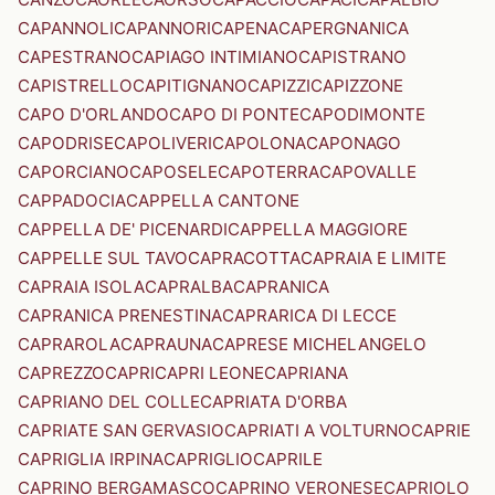
CAPANNOLI
CAPANNORI
CAPENA
CAPERGNANICA
CAPESTRANO
CAPIAGO INTIMIANO
CAPISTRANO
CAPISTRELLO
CAPITIGNANO
CAPIZZI
CAPIZZONE
CAPO D'ORLANDO
CAPO DI PONTE
CAPODIMONTE
CAPODRISE
CAPOLIVERI
CAPOLONA
CAPONAGO
CAPORCIANO
CAPOSELE
CAPOTERRA
CAPOVALLE
CAPPADOCIA
CAPPELLA CANTONE
CAPPELLA DE' PICENARDI
CAPPELLA MAGGIORE
CAPPELLE SUL TAVO
CAPRACOTTA
CAPRAIA E LIMITE
CAPRAIA ISOLA
CAPRALBA
CAPRANICA
CAPRANICA PRENESTINA
CAPRARICA DI LECCE
CAPRAROLA
CAPRAUNA
CAPRESE MICHELANGELO
CAPREZZO
CAPRI
CAPRI LEONE
CAPRIANA
CAPRIANO DEL COLLE
CAPRIATA D'ORBA
CAPRIATE SAN GERVASIO
CAPRIATI A VOLTURNO
CAPRIE
CAPRIGLIA IRPINA
CAPRIGLIO
CAPRILE
CAPRINO BERGAMASCO
CAPRINO VERONESE
CAPRIOLO