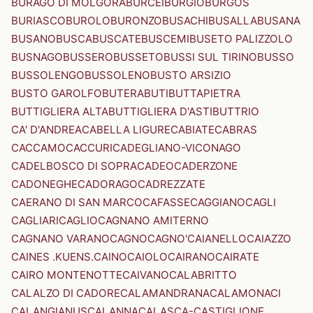
BURAGO DI MOLGORA
BURCEI
BURGIO
BURGOS
BURIASCO
BUROLO
BURONZO
BUSACHI
BUSALLA
BUSANA
BUSANO
BUSCA
BUSCATE
BUSCEMI
BUSETO PALIZZOLO
BUSNAGO
BUSSERO
BUSSETO
BUSSI SUL TIRINO
BUSSO
BUSSOLENGO
BUSSOLENO
BUSTO ARSIZIO
BUSTO GAROLFO
BUTERA
BUTI
BUTTAPIETRA
BUTTIGLIERA ALTA
BUTTIGLIERA D'ASTI
BUTTRIO
CA' D'ANDREA
CABELLA LIGURE
CABIATE
CABRAS
CACCAMO
CACCURI
CADEGLIANO-VICONAGO
CADELBOSCO DI SOPRA
CADEO
CADERZONE
CADONEGHE
CADORAGO
CADREZZATE
CAERANO DI SAN MARCO
CAFASSE
CAGGIANO
CAGLI
CAGLIARI
CAGLIO
CAGNANO AMITERNO
CAGNANO VARANO
CAGNO
CAGNO'
CAIANELLO
CAIAZZO
CAINES .KUENS.
CAINO
CAIOLO
CAIRANO
CAIRATE
CAIRO MONTENOTTE
CAIVANO
CALABRITTO
CALALZO DI CADORE
CALAMANDRANA
CALAMONACI
CALANGIANUS
CALANNA
CALASCA-CASTIGLIONE