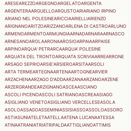
ARESE
AREZZO
ARGEGNO
ARGELATO
ARGENTA
ARGENTERA
ARGUELLO
ARGUSTO
ARI
ARIANO IRPINO
ARIANO NEL POLESINE
ARICCIA
ARIELLI
ARIENZO
ARIGNANO
ARITZO
ARIZZANO
ARLENA DI CASTRO
ARLUNO
ARMENO
ARMENTO
ARMUNGIA
ARNAD
ARNARA
ARNASCO
ARNESANO
AROLA
ARONA
AROSIO
ARPAIA
ARPAISE
ARPINO
ARQUA' PETRARCA
ARQUA' POLESINE
ARQUATA DEL TRONTO
ARQUATA SCRIVIA
ARRE
ARRONE
ARSAGO SEPRIO
ARSIE'
ARSIERO
ARSITA
ARSOLI
ARTA TERME
ARTEGNA
ARTENA
ARTOGNE
ARVIER
ARZACHENA
ARZAGO D'ADDA
ARZANA
ARZANO
ARZENE
ARZERGRANDE
ARZIGNANO
ASCEA
ASCIANO
ASCOLI PICENO
ASCOLI SATRIANO
ASCREA
ASIAGO
ASIGLIANO VENETO
ASIGLIANO VERCELLESE
ASOLA
ASOLO
ASSAGO
ASSEMINI
ASSISI
ASSO
ASSOLO
ASSORO
ASTI
ASUNI
ATELETA
ATELLA
ATENA LUCANA
ATESSA
ATINA
ATRANI
ATRI
ATRIPALDA
ATTIGLIANO
ATTIMIS