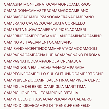
CAMAGNA MONFERRATO
CAMAIORE
CAMAIRAGO
CAMANDONA
CAMASTRA
CAMBIAGO
CAMBIANO
CAMBIASCA
CAMBURZANO
CAMERANA
CAMERANO
CAMERANO CASASCO
CAMERATA CORNELLO
CAMERATA NUOVA
CAMERATA PICENA
CAMERI
CAMERINO
CAMEROTA
CAMIGLIANO
CAMINATA
CAMINO
CAMINO AL TAGLIAMENTO
CAMISANO
CAMISANO VICENTINO
CAMMARATA
CAMO
CAMOGLI
CAMPAGNA
CAMPAGNA LUPIA
CAMPAGNANO DI ROMA
CAMPAGNATICO
CAMPAGNOLA CREMASCA
CAMPAGNOLA EMILIA
CAMPANA
CAMPARADA
CAMPEGINE
CAMPELLO SUL CLITUNNO
CAMPERTOGNO
CAMPI BISENZIO
CAMPI SALENTINA
CAMPIGLIA CERVO
CAMPIGLIA DEI BERICI
CAMPIGLIA MARITTIMA
CAMPIGLIONE FENILE
CAMPIONE D'ITALIA
CAMPITELLO DI FASSA
CAMPLI
CAMPO CALABRO
CAMPO DI GIOVE
CAMPO DI TRENS .FREIENFELD.