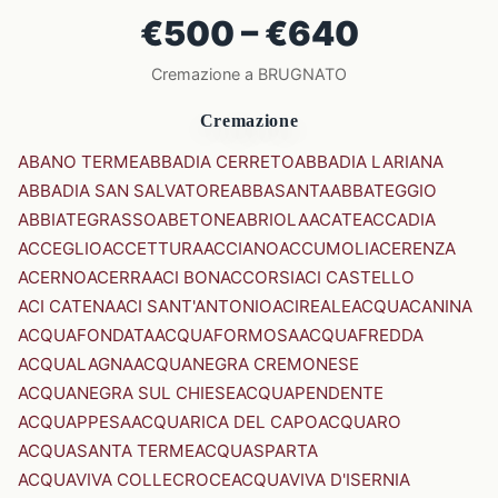
€500 – €640
Cremazione a BRUGNATO
Cremazione
ABANO TERME
ABBADIA CERRETO
ABBADIA LARIANA
ABBADIA SAN SALVATORE
ABBASANTA
ABBATEGGIO
ABBIATEGRASSO
ABETONE
ABRIOLA
ACATE
ACCADIA
ACCEGLIO
ACCETTURA
ACCIANO
ACCUMOLI
ACERENZA
ACERNO
ACERRA
ACI BONACCORSI
ACI CASTELLO
ACI CATENA
ACI SANT'ANTONIO
ACIREALE
ACQUACANINA
ACQUAFONDATA
ACQUAFORMOSA
ACQUAFREDDA
ACQUALAGNA
ACQUANEGRA CREMONESE
ACQUANEGRA SUL CHIESE
ACQUAPENDENTE
ACQUAPPESA
ACQUARICA DEL CAPO
ACQUARO
ACQUASANTA TERME
ACQUASPARTA
ACQUAVIVA COLLECROCE
ACQUAVIVA D'ISERNIA