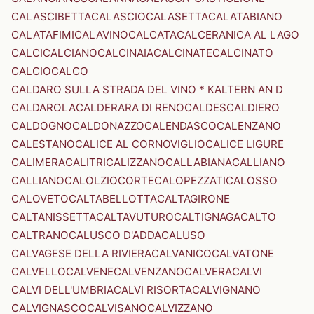
CALASCIBETTA
CALASCIO
CALASETTA
CALATABIANO
CALATAFIMI
CALAVINO
CALCATA
CALCERANICA AL LAGO
CALCI
CALCIANO
CALCINAIA
CALCINATE
CALCINATO
CALCIO
CALCO
CALDARO SULLA STRADA DEL VINO * KALTERN AN D
CALDAROLA
CALDERARA DI RENO
CALDES
CALDIERO
CALDOGNO
CALDONAZZO
CALENDASCO
CALENZANO
CALESTANO
CALICE AL CORNOVIGLIO
CALICE LIGURE
CALIMERA
CALITRI
CALIZZANO
CALLABIANA
CALLIANO
CALLIANO
CALOLZIOCORTE
CALOPEZZATI
CALOSSO
CALOVETO
CALTABELLOTTA
CALTAGIRONE
CALTANISSETTA
CALTAVUTURO
CALTIGNAGA
CALTO
CALTRANO
CALUSCO D'ADDA
CALUSO
CALVAGESE DELLA RIVIERA
CALVANICO
CALVATONE
CALVELLO
CALVENE
CALVENZANO
CALVERA
CALVI
CALVI DELL'UMBRIA
CALVI RISORTA
CALVIGNANO
CALVIGNASCO
CALVISANO
CALVIZZANO