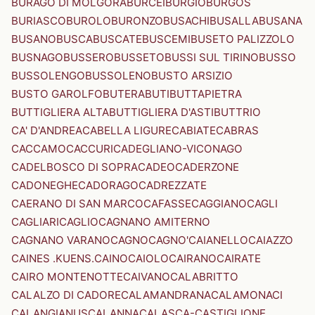
BURAGO DI MOLGORA
BURCEI
BURGIO
BURGOS
BURIASCO
BUROLO
BURONZO
BUSACHI
BUSALLA
BUSANA
BUSANO
BUSCA
BUSCATE
BUSCEMI
BUSETO PALIZZOLO
BUSNAGO
BUSSERO
BUSSETO
BUSSI SUL TIRINO
BUSSO
BUSSOLENGO
BUSSOLENO
BUSTO ARSIZIO
BUSTO GAROLFO
BUTERA
BUTI
BUTTAPIETRA
BUTTIGLIERA ALTA
BUTTIGLIERA D'ASTI
BUTTRIO
CA' D'ANDREA
CABELLA LIGURE
CABIATE
CABRAS
CACCAMO
CACCURI
CADEGLIANO-VICONAGO
CADELBOSCO DI SOPRA
CADEO
CADERZONE
CADONEGHE
CADORAGO
CADREZZATE
CAERANO DI SAN MARCO
CAFASSE
CAGGIANO
CAGLI
CAGLIARI
CAGLIO
CAGNANO AMITERNO
CAGNANO VARANO
CAGNO
CAGNO'
CAIANELLO
CAIAZZO
CAINES .KUENS.
CAINO
CAIOLO
CAIRANO
CAIRATE
CAIRO MONTENOTTE
CAIVANO
CALABRITTO
CALALZO DI CADORE
CALAMANDRANA
CALAMONACI
CALANGIANUS
CALANNA
CALASCA-CASTIGLIONE