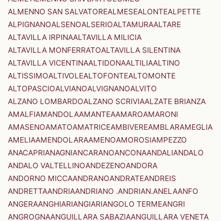
ALMENNO SAN SALVATORE
ALMESE
ALONTE
ALPETTE
ALPIGNANO
ALSENO
ALSERIO
ALTAMURA
ALTARE
ALTAVILLA IRPINA
ALTAVILLA MILICIA
ALTAVILLA MONFERRATO
ALTAVILLA SILENTINA
ALTAVILLA VICENTINA
ALTIDONA
ALTILIA
ALTINO
ALTISSIMO
ALTIVOLE
ALTOFONTE
ALTOMONTE
ALTOPASCIO
ALVIANO
ALVIGNANO
ALVITO
ALZANO LOMBARDO
ALZANO SCRIVIA
ALZATE BRIANZA
AMALFI
AMANDOLA
AMANTEA
AMARO
AMARONI
AMASENO
AMATO
AMATRICE
AMBIVERE
AMBLAR
AMEGLIA
AMELIA
AMENDOLARA
AMENO
AMOROSI
AMPEZZO
ANACAPRI
ANAGNI
ANCARANO
ANCONA
ANDALI
ANDALO
ANDALO VALTELLINO
ANDEZENO
ANDORA
ANDORNO MICCA
ANDRANO
ANDRATE
ANDREIS
ANDRETTA
ANDRIA
ANDRIANO .ANDRIAN.
ANELA
ANFO
ANGERA
ANGHIARI
ANGIARI
ANGOLO TERME
ANGRI
ANGROGNA
ANGUILLARA SABAZIA
ANGUILLARA VENETA