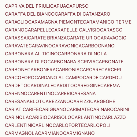
CAPRIVA DEL FRIULI
CAPUA
CAPURSO
CARAFFA DEL BIANCO
CARAFFA DI CATANZARO
CARAGLIO
CARAMAGNA PIEMONTE
CARAMANICO TERME
CARANO
CARAPELLE
CARAPELLE CALVISIO
CARASCO
CARASSAI
CARATE BRIANZA
CARATE URIO
CARAVAGGIO
CARAVATE
CARAVINO
CARAVONICA
CARBOGNANO
CARBONARA AL TICINO
CARBONARA DI NOLA
CARBONARA DI PO
CARBONARA SCRIVIA
CARBONATE
CARBONE
CARBONERA
CARBONIA
CARCARE
CARCERI
CARCOFORO
CARDANO AL CAMPO
CARDE'
CARDEDU
CARDETO
CARDINALE
CARDITO
CAREGGINE
CAREMA
CARENNO
CARENTINO
CARERI
CARESANA
CARESANABLOT
CAREZZANO
CARFIZZI
CARGEGHE
CARIATI
CARIFE
CARIGNANO
CARIMATE
CARINARO
CARINI
CARINOLA
CARISIO
CARISOLO
CARLANTINO
CARLAZZO
CARLENTINI
CARLINO
CARLOFORTE
CARLOPOLI
CARMAGNOLA
CARMIANO
CARMIGNANO