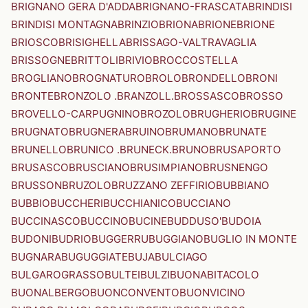
BRIGNANO GERA D'ADDA
BRIGNANO-FRASCATA
BRINDISI
BRINDISI MONTAGNA
BRINZIO
BRIONA
BRIONE
BRIONE
BRIOSCO
BRISIGHELLA
BRISSAGO-VALTRAVAGLIA
BRISSOGNE
BRITTOLI
BRIVIO
BROCCOSTELLA
BROGLIANO
BROGNATURO
BROLO
BRONDELLO
BRONI
BRONTE
BRONZOLO .BRANZOLL.
BROSSASCO
BROSSO
BROVELLO-CARPUGNINO
BROZOLO
BRUGHERIO
BRUGINE
BRUGNATO
BRUGNERA
BRUINO
BRUMANO
BRUNATE
BRUNELLO
BRUNICO .BRUNECK.
BRUNO
BRUSAPORTO
BRUSASCO
BRUSCIANO
BRUSIMPIANO
BRUSNENGO
BRUSSON
BRUZOLO
BRUZZANO ZEFFIRIO
BUBBIANO
BUBBIO
BUCCHERI
BUCCHIANICO
BUCCIANO
BUCCINASCO
BUCCINO
BUCINE
BUDDUSO'
BUDOIA
BUDONI
BUDRIO
BUGGERRU
BUGGIANO
BUGLIO IN MONTE
BUGNARA
BUGUGGIATE
BUJA
BULCIAGO
BULGAROGRASSO
BULTEI
BULZI
BUONABITACOLO
BUONALBERGO
BUONCONVENTO
BUONVICINO