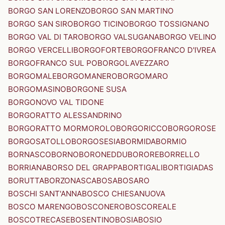
BORGO SAN LORENZO
BORGO SAN MARTINO
BORGO SAN SIRO
BORGO TICINO
BORGO TOSSIGNANO
BORGO VAL DI TARO
BORGO VALSUGANA
BORGO VELINO
BORGO VERCELLI
BORGOFORTE
BORGOFRANCO D'IVREA
BORGOFRANCO SUL PO
BORGOLAVEZZARO
BORGOMALE
BORGOMANERO
BORGOMARO
BORGOMASINO
BORGONE SUSA
BORGONOVO VAL TIDONE
BORGORATTO ALESSANDRINO
BORGORATTO MORMOROLO
BORGORICCO
BORGOROSE
BORGOSATOLLO
BORGOSESIA
BORMIDA
BORMIO
BORNASCO
BORNO
BORONEDDU
BORORE
BORRELLO
BORRIANA
BORSO DEL GRAPPA
BORTIGALI
BORTIGIADAS
BORUTTA
BORZONASCA
BOSA
BOSARO
BOSCHI SANT'ANNA
BOSCO CHIESANUOVA
BOSCO MARENGO
BOSCONERO
BOSCOREALE
BOSCOTRECASE
BOSENTINO
BOSIA
BOSIO