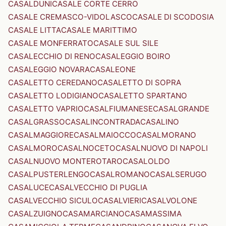
CASALDUNI
CASALE CORTE CERRO
CASALE CREMASCO-VIDOLASCO
CASALE DI SCODOSIA
CASALE LITTA
CASALE MARITTIMO
CASALE MONFERRATO
CASALE SUL SILE
CASALECCHIO DI RENO
CASALEGGIO BOIRO
CASALEGGIO NOVARA
CASALEONE
CASALETTO CEREDANO
CASALETTO DI SOPRA
CASALETTO LODIGIANO
CASALETTO SPARTANO
CASALETTO VAPRIO
CASALFIUMANESE
CASALGRANDE
CASALGRASSO
CASALINCONTRADA
CASALINO
CASALMAGGIORE
CASALMAIOCCO
CASALMORANO
CASALMORO
CASALNOCETO
CASALNUOVO DI NAPOLI
CASALNUOVO MONTEROTARO
CASALOLDO
CASALPUSTERLENGO
CASALROMANO
CASALSERUGO
CASALUCE
CASALVECCHIO DI PUGLIA
CASALVECCHIO SICULO
CASALVIERI
CASALVOLONE
CASALZUIGNO
CASAMARCIANO
CASAMASSIMA