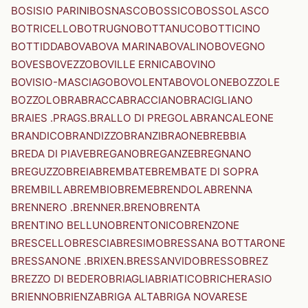
BOSISIO PARINI
BOSNASCO
BOSSICO
BOSSOLASCO
BOTRICELLO
BOTRUGNO
BOTTANUCO
BOTTICINO
BOTTIDDA
BOVA
BOVA MARINA
BOVALINO
BOVEGNO
BOVES
BOVEZZO
BOVILLE ERNICA
BOVINO
BOVISIO-MASCIAGO
BOVOLENTA
BOVOLONE
BOZZOLE
BOZZOLO
BRA
BRACCA
BRACCIANO
BRACIGLIANO
BRAIES .PRAGS.
BRALLO DI PREGOLA
BRANCALEONE
BRANDICO
BRANDIZZO
BRANZI
BRAONE
BREBBIA
BREDA DI PIAVE
BREGANO
BREGANZE
BREGNANO
BREGUZZO
BREIA
BREMBATE
BREMBATE DI SOPRA
BREMBILLA
BREMBIO
BREME
BRENDOLA
BRENNA
BRENNERO .BRENNER.
BRENO
BRENTA
BRENTINO BELLUNO
BRENTONICO
BRENZONE
BRESCELLO
BRESCIA
BRESIMO
BRESSANA BOTTARONE
BRESSANONE .BRIXEN.
BRESSANVIDO
BRESSO
BREZ
BREZZO DI BEDERO
BRIAGLIA
BRIATICO
BRICHERASIO
BRIENNO
BRIENZA
BRIGA ALTA
BRIGA NOVARESE