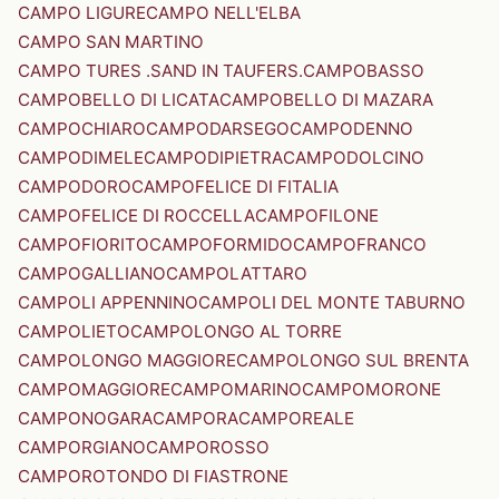
CAMPO LIGURE
CAMPO NELL'ELBA
CAMPO SAN MARTINO
CAMPO TURES .SAND IN TAUFERS.
CAMPOBASSO
CAMPOBELLO DI LICATA
CAMPOBELLO DI MAZARA
CAMPOCHIARO
CAMPODARSEGO
CAMPODENNO
CAMPODIMELE
CAMPODIPIETRA
CAMPODOLCINO
CAMPODORO
CAMPOFELICE DI FITALIA
CAMPOFELICE DI ROCCELLA
CAMPOFILONE
CAMPOFIORITO
CAMPOFORMIDO
CAMPOFRANCO
CAMPOGALLIANO
CAMPOLATTARO
CAMPOLI APPENNINO
CAMPOLI DEL MONTE TABURNO
CAMPOLIETO
CAMPOLONGO AL TORRE
CAMPOLONGO MAGGIORE
CAMPOLONGO SUL BRENTA
CAMPOMAGGIORE
CAMPOMARINO
CAMPOMORONE
CAMPONOGARA
CAMPORA
CAMPOREALE
CAMPORGIANO
CAMPOROSSO
CAMPOROTONDO DI FIASTRONE