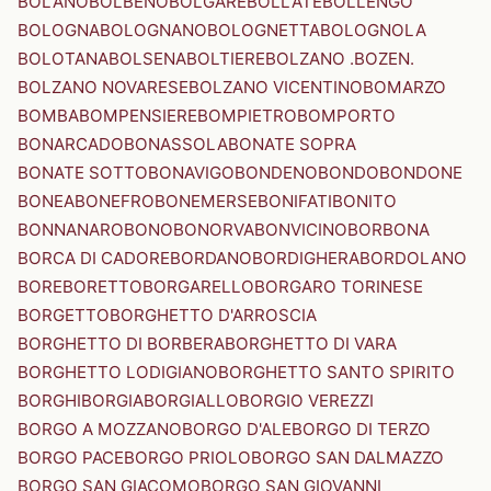
BOLANO
BOLBENO
BOLGARE
BOLLATE
BOLLENGO
BOLOGNA
BOLOGNANO
BOLOGNETTA
BOLOGNOLA
BOLOTANA
BOLSENA
BOLTIERE
BOLZANO .BOZEN.
BOLZANO NOVARESE
BOLZANO VICENTINO
BOMARZO
BOMBA
BOMPENSIERE
BOMPIETRO
BOMPORTO
BONARCADO
BONASSOLA
BONATE SOPRA
BONATE SOTTO
BONAVIGO
BONDENO
BONDO
BONDONE
BONEA
BONEFRO
BONEMERSE
BONIFATI
BONITO
BONNANARO
BONO
BONORVA
BONVICINO
BORBONA
BORCA DI CADORE
BORDANO
BORDIGHERA
BORDOLANO
BORE
BORETTO
BORGARELLO
BORGARO TORINESE
BORGETTO
BORGHETTO D'ARROSCIA
BORGHETTO DI BORBERA
BORGHETTO DI VARA
BORGHETTO LODIGIANO
BORGHETTO SANTO SPIRITO
BORGHI
BORGIA
BORGIALLO
BORGIO VEREZZI
BORGO A MOZZANO
BORGO D'ALE
BORGO DI TERZO
BORGO PACE
BORGO PRIOLO
BORGO SAN DALMAZZO
BORGO SAN GIACOMO
BORGO SAN GIOVANNI