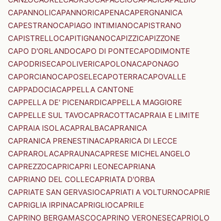
CAPANNOLI
CAPANNORI
CAPENA
CAPERGNANICA
CAPESTRANO
CAPIAGO INTIMIANO
CAPISTRANO
CAPISTRELLO
CAPITIGNANO
CAPIZZI
CAPIZZONE
CAPO D'ORLANDO
CAPO DI PONTE
CAPODIMONTE
CAPODRISE
CAPOLIVERI
CAPOLONA
CAPONAGO
CAPORCIANO
CAPOSELE
CAPOTERRA
CAPOVALLE
CAPPADOCIA
CAPPELLA CANTONE
CAPPELLA DE' PICENARDI
CAPPELLA MAGGIORE
CAPPELLE SUL TAVO
CAPRACOTTA
CAPRAIA E LIMITE
CAPRAIA ISOLA
CAPRALBA
CAPRANICA
CAPRANICA PRENESTINA
CAPRARICA DI LECCE
CAPRAROLA
CAPRAUNA
CAPRESE MICHELANGELO
CAPREZZO
CAPRI
CAPRI LEONE
CAPRIANA
CAPRIANO DEL COLLE
CAPRIATA D'ORBA
CAPRIATE SAN GERVASIO
CAPRIATI A VOLTURNO
CAPRIE
CAPRIGLIA IRPINA
CAPRIGLIO
CAPRILE
CAPRINO BERGAMASCO
CAPRINO VERONESE
CAPRIOLO