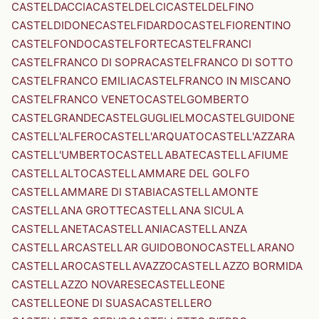
CASTELDACCIA
CASTELDELCI
CASTELDELFINO
CASTELDIDONE
CASTELFIDARDO
CASTELFIORENTINO
CASTELFONDO
CASTELFORTE
CASTELFRANCI
CASTELFRANCO DI SOPRA
CASTELFRANCO DI SOTTO
CASTELFRANCO EMILIA
CASTELFRANCO IN MISCANO
CASTELFRANCO VENETO
CASTELGOMBERTO
CASTELGRANDE
CASTELGUGLIELMO
CASTELGUIDONE
CASTELL'ALFERO
CASTELL'ARQUATO
CASTELL'AZZARA
CASTELL'UMBERTO
CASTELLABATE
CASTELLAFIUME
CASTELLALTO
CASTELLAMMARE DEL GOLFO
CASTELLAMMARE DI STABIA
CASTELLAMONTE
CASTELLANA GROTTE
CASTELLANA SICULA
CASTELLANETA
CASTELLANIA
CASTELLANZA
CASTELLAR
CASTELLAR GUIDOBONO
CASTELLARANO
CASTELLARO
CASTELLAVAZZO
CASTELLAZZO BORMIDA
CASTELLAZZO NOVARESE
CASTELLEONE
CASTELLEONE DI SUASA
CASTELLERO