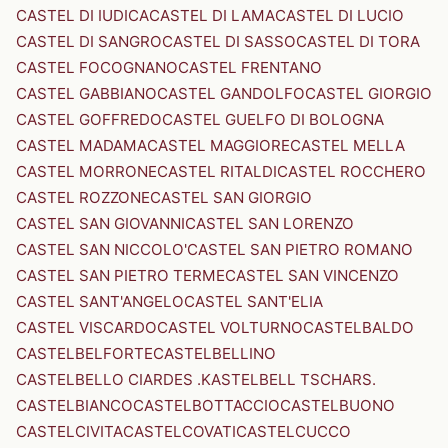
CASTEL DI IUDICA
CASTEL DI LAMA
CASTEL DI LUCIO
CASTEL DI SANGRO
CASTEL DI SASSO
CASTEL DI TORA
CASTEL FOCOGNANO
CASTEL FRENTANO
CASTEL GABBIANO
CASTEL GANDOLFO
CASTEL GIORGIO
CASTEL GOFFREDO
CASTEL GUELFO DI BOLOGNA
CASTEL MADAMA
CASTEL MAGGIORE
CASTEL MELLA
CASTEL MORRONE
CASTEL RITALDI
CASTEL ROCCHERO
CASTEL ROZZONE
CASTEL SAN GIORGIO
CASTEL SAN GIOVANNI
CASTEL SAN LORENZO
CASTEL SAN NICCOLO'
CASTEL SAN PIETRO ROMANO
CASTEL SAN PIETRO TERME
CASTEL SAN VINCENZO
CASTEL SANT'ANGELO
CASTEL SANT'ELIA
CASTEL VISCARDO
CASTEL VOLTURNO
CASTELBALDO
CASTELBELFORTE
CASTELBELLINO
CASTELBELLO CIARDES .KASTELBELL TSCHARS.
CASTELBIANCO
CASTELBOTTACCIO
CASTELBUONO
CASTELCIVITA
CASTELCOVATI
CASTELCUCCO