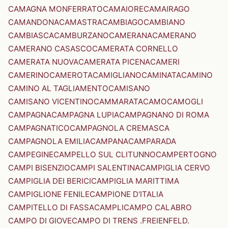
CAMAGNA MONFERRATO
CAMAIORE
CAMAIRAGO
CAMANDONA
CAMASTRA
CAMBIAGO
CAMBIANO
CAMBIASCA
CAMBURZANO
CAMERANA
CAMERANO
CAMERANO CASASCO
CAMERATA CORNELLO
CAMERATA NUOVA
CAMERATA PICENA
CAMERI
CAMERINO
CAMEROTA
CAMIGLIANO
CAMINATA
CAMINO
CAMINO AL TAGLIAMENTO
CAMISANO
CAMISANO VICENTINO
CAMMARATA
CAMO
CAMOGLI
CAMPAGNA
CAMPAGNA LUPIA
CAMPAGNANO DI ROMA
CAMPAGNATICO
CAMPAGNOLA CREMASCA
CAMPAGNOLA EMILIA
CAMPANA
CAMPARADA
CAMPEGINE
CAMPELLO SUL CLITUNNO
CAMPERTOGNO
CAMPI BISENZIO
CAMPI SALENTINA
CAMPIGLIA CERVO
CAMPIGLIA DEI BERICI
CAMPIGLIA MARITTIMA
CAMPIGLIONE FENILE
CAMPIONE D'ITALIA
CAMPITELLO DI FASSA
CAMPLI
CAMPO CALABRO
CAMPO DI GIOVE
CAMPO DI TRENS .FREIENFELD.