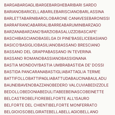
BARGA
BARGAGLI
BARGE
BARGHE
BARI
BARI SARDO
BARIANO
BARICELLA
BARILE
BARISCIANO
BARLASSINA
BARLETTA
BARNI
BAROLO
BARONE CANAVESE
BARONISSI
BARRAFRANCA
BARRALI
BARREA
BARUMINI
BARZAGO
BARZANA
BARZANO'
BARZIO
BASALUZZO
BASCAPE'
BASCHI
BASCIANO
BASELGA DI PINE'
BASELICE
BASIANO
BASICO'
BASIGLIO
BASILIANO
BASSANO BRESCIANO
BASSANO DEL GRAPPA
BASSANO IN TEVERINA
BASSANO ROMANO
BASSIANO
BASSIGNANA
BASTIA MONDOVI'
BASTIA UMBRA
BASTIDA DE' DOSSI
BASTIDA PANCARANA
BASTIGLIA
BATTAGLIA TERME
BATTIFOLLO
BATTIPAGLIA
BATTUDA
BAUCINA
BAULADU
BAUNEI
BAVENO
BAZZANO
BEDERO VALCUVIA
BEDIZZOLE
BEDOLLO
BEDONIA
BEDULITA
BEE
BEINASCO
BEINETTE
BELCASTRO
BELFIORE
BELFORTE ALL'ISAURO
BELFORTE DEL CHIENTI
BELFORTE MONFERRATO
BELGIOIOSO
BELGIRATE
BELLA
BELLAGIO
BELLANO