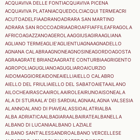
ACQUAVIVA DELLE FONTI
ACQUAVIVA PICENA
ACQUAVIVA PLATANI
ACQUEDOLCI
ACQUI TERME
ACRI
ACUTO
ADELFIA
ADRANO
ADRARA SAN MARTINO
ADRARA SAN ROCCO
ADRIA
ADRO
AFFI
AFFILE
AFRAGOLA
AFRICO
AGAZZANO
AGEROLA
AGGIUS
AGIRA
AGLIANA
AGLIANO TERME
AGLIE'
AGLIENTU
AGNA
AGNADELLO
AGNANA CALABRA
AGNONE
AGNOSINE
AGORDO
AGOSTA
AGRA
AGRATE BRIANZA
AGRATE CONTURBIA
AGRIGENTO
AGROPOLI
AGUGLIANO
AGUGLIARO
AICURZIO
AIDOMAGGIORE
AIDONE
AIELLI
AIELLO CALABRO
AIELLO DEL FRIULI
AIELLO DEL SABATO
AIETA
AILANO
AILOCHE
AIRASCA
AIROLA
AIROLE
AIRUNO
AISONE
ALA
ALA DI STURA
ALA' DEI SARDI
ALAGNA
ALAGNA VALSESIA
ALANNO
ALANO DI PIAVE
ALASSIO
ALATRI
ALBA
ALBA ADRIATICA
ALBAGIARA
ALBAIRATE
ALBANELLA
ALBANO DI LUCANIA
ALBANO LAZIALE
ALBANO SANT'ALESSANDRO
ALBANO VERCELLESE