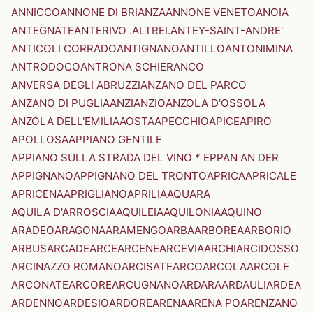
ANNICCO
ANNONE DI BRIANZA
ANNONE VENETO
ANOIA
ANTEGNATE
ANTERIVO .ALTREI.
ANTEY-SAINT-ANDRE'
ANTICOLI CORRADO
ANTIGNANO
ANTILLO
ANTONIMINA
ANTRODOCO
ANTRONA SCHIERANCO
ANVERSA DEGLI ABRUZZI
ANZANO DEL PARCO
ANZANO DI PUGLIA
ANZI
ANZIO
ANZOLA D'OSSOLA
ANZOLA DELL'EMILIA
AOSTA
APECCHIO
APICE
APIRO
APOLLOSA
APPIANO GENTILE
APPIANO SULLA STRADA DEL VINO * EPPAN AN DER
APPIGNANO
APPIGNANO DEL TRONTO
APRICA
APRICALE
APRICENA
APRIGLIANO
APRILIA
AQUARA
AQUILA D'ARROSCIA
AQUILEIA
AQUILONIA
AQUINO
ARADEO
ARAGONA
ARAMENGO
ARBA
ARBOREA
ARBORIO
ARBUS
ARCADE
ARCE
ARCENE
ARCEVIA
ARCHI
ARCIDOSSO
ARCINAZZO ROMANO
ARCISATE
ARCO
ARCOLA
ARCOLE
ARCONATE
ARCORE
ARCUGNANO
ARDARA
ARDAULI
ARDEA
ARDENNO
ARDESIO
ARDORE
ARENA
ARENA PO
ARENZANO