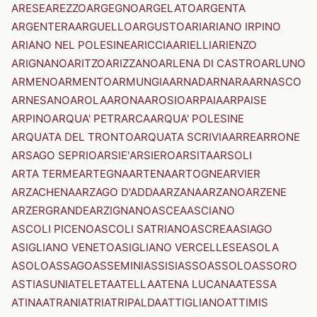
ARESE
AREZZO
ARGEGNO
ARGELATO
ARGENTA
ARGENTERA
ARGUELLO
ARGUSTO
ARI
ARIANO IRPINO
ARIANO NEL POLESINE
ARICCIA
ARIELLI
ARIENZO
ARIGNANO
ARITZO
ARIZZANO
ARLENA DI CASTRO
ARLUNO
ARMENO
ARMENTO
ARMUNGIA
ARNAD
ARNARA
ARNASCO
ARNESANO
AROLA
ARONA
AROSIO
ARPAIA
ARPAISE
ARPINO
ARQUA' PETRARCA
ARQUA' POLESINE
ARQUATA DEL TRONTO
ARQUATA SCRIVIA
ARRE
ARRONE
ARSAGO SEPRIO
ARSIE'
ARSIERO
ARSITA
ARSOLI
ARTA TERME
ARTEGNA
ARTENA
ARTOGNE
ARVIER
ARZACHENA
ARZAGO D'ADDA
ARZANA
ARZANO
ARZENE
ARZERGRANDE
ARZIGNANO
ASCEA
ASCIANO
ASCOLI PICENO
ASCOLI SATRIANO
ASCREA
ASIAGO
ASIGLIANO VENETO
ASIGLIANO VERCELLESE
ASOLA
ASOLO
ASSAGO
ASSEMINI
ASSISI
ASSO
ASSOLO
ASSORO
ASTI
ASUNI
ATELETA
ATELLA
ATENA LUCANA
ATESSA
ATINA
ATRANI
ATRI
ATRIPALDA
ATTIGLIANO
ATTIMIS