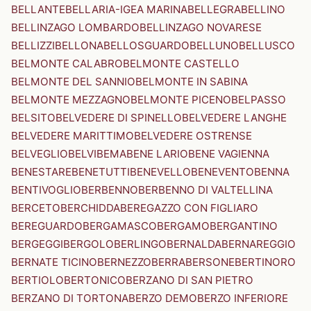
BELLANTE
BELLARIA-IGEA MARINA
BELLEGRA
BELLINO
BELLINZAGO LOMBARDO
BELLINZAGO NOVARESE
BELLIZZI
BELLONA
BELLOSGUARDO
BELLUNO
BELLUSCO
BELMONTE CALABRO
BELMONTE CASTELLO
BELMONTE DEL SANNIO
BELMONTE IN SABINA
BELMONTE MEZZAGNO
BELMONTE PICENO
BELPASSO
BELSITO
BELVEDERE DI SPINELLO
BELVEDERE LANGHE
BELVEDERE MARITTIMO
BELVEDERE OSTRENSE
BELVEGLIO
BELVI
BEMA
BENE LARIO
BENE VAGIENNA
BENESTARE
BENETUTTI
BENEVELLO
BENEVENTO
BENNA
BENTIVOGLIO
BERBENNO
BERBENNO DI VALTELLINA
BERCETO
BERCHIDDA
BEREGAZZO CON FIGLIARO
BEREGUARDO
BERGAMASCO
BERGAMO
BERGANTINO
BERGEGGI
BERGOLO
BERLINGO
BERNALDA
BERNAREGGIO
BERNATE TICINO
BERNEZZO
BERRA
BERSONE
BERTINORO
BERTIOLO
BERTONICO
BERZANO DI SAN PIETRO
BERZANO DI TORTONA
BERZO DEMO
BERZO INFERIORE