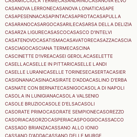
CASAMICCIOLA TERME
CASANDRINO
CASANOVA ELVO
CASANOVA LERRONE
CASANOVA LONATI
CASAPE
CASAPESENNA
CASAPINTA
CASAPROTA
CASAPULLA
CASARANO
CASARGO
CASARILE
CASARSA DELLA DELIZIA
CASARZA LIGURE
CASASCO
CASASCO D'INTELVI
CASATENOVO
CASATISMA
CASAVATORE
CASAZZA
CASCIA
CASCIAGO
CASCIANA TERME
CASCINA
CASCINETTE D'IVREA
CASEI GEROLA
CASELETTE
CASELLA
CASELLE IN PITTARI
CASELLE LANDI
CASELLE LURANI
CASELLE TORINESE
CASERTA
CASIER
CASIGNANA
CASINA
CASIRATE D'ADDA
CASLINO D'ERBA
CASNATE CON BERNATE
CASNIGO
CASOLA DI NAPOLI
CASOLA IN LUNIGIANA
CASOLA VALSENIO
CASOLE BRUZIO
CASOLE D'ELSA
CASOLI
CASORATE PRIMO
CASORATE SEMPIONE
CASOREZZO
CASORIA
CASORZO
CASPERIA
CASPOGGIO
CASSACCO
CASSAGO BRIANZA
CASSANO ALLO IONIO
CASSANO D'ADDA
CASSANO DELLE MURGE