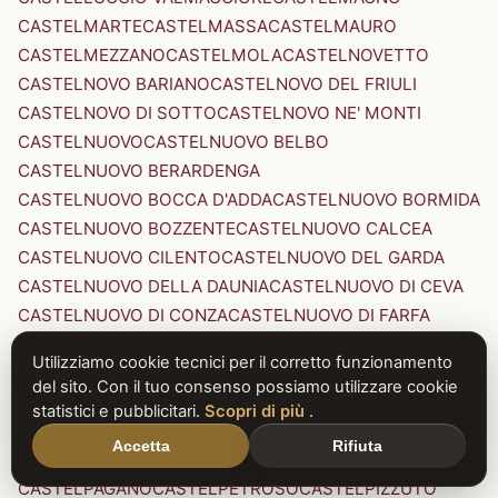
CASTELMARTE
CASTELMASSA
CASTELMAURO
CASTELMEZZANO
CASTELMOLA
CASTELNOVETTO
CASTELNOVO BARIANO
CASTELNOVO DEL FRIULI
CASTELNOVO DI SOTTO
CASTELNOVO NE' MONTI
CASTELNUOVO
CASTELNUOVO BELBO
CASTELNUOVO BERARDENGA
CASTELNUOVO BOCCA D'ADDA
CASTELNUOVO BORMIDA
CASTELNUOVO BOZZENTE
CASTELNUOVO CALCEA
CASTELNUOVO CILENTO
CASTELNUOVO DEL GARDA
CASTELNUOVO DELLA DAUNIA
CASTELNUOVO DI CEVA
CASTELNUOVO DI CONZA
CASTELNUOVO DI FARFA
CASTELNUOVO DI GARFAGNANA
Utilizziamo cookie tecnici per il corretto funzionamento
CASTELNUOVO DI PORTO
CASTELNUOVO DON BOSCO
del sito. Con il tuo consenso possiamo utilizzare cookie
CASTELNUOVO MAGRA
CASTELNUOVO NIGRA
statistici e pubblicitari.
Scopri di più
.
CASTELNUOVO PARANO
CASTELNUOVO RANGONE
Accetta
Rifiuta
CASTELNUOVO SCRIVIA
CASTELNUOVO VAL DI CECINA
CASTELPAGANO
CASTELPETROSO
CASTELPIZZUTO