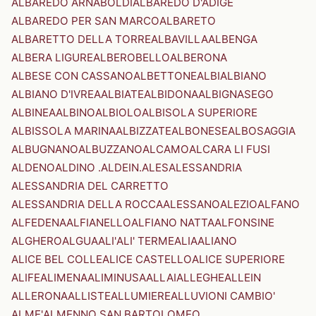
ALBAREDO ARNABOLDI
ALBAREDO D'ADIGE
ALBAREDO PER SAN MARCO
ALBARETO
ALBARETTO DELLA TORRE
ALBAVILLA
ALBENGA
ALBERA LIGURE
ALBEROBELLO
ALBERONA
ALBESE CON CASSANO
ALBETTONE
ALBI
ALBIANO
ALBIANO D'IVREA
ALBIATE
ALBIDONA
ALBIGNASEGO
ALBINEA
ALBINO
ALBIOLO
ALBISOLA SUPERIORE
ALBISSOLA MARINA
ALBIZZATE
ALBONESE
ALBOSAGGIA
ALBUGNANO
ALBUZZANO
ALCAMO
ALCARA LI FUSI
ALDENO
ALDINO .ALDEIN.
ALES
ALESSANDRIA
ALESSANDRIA DEL CARRETTO
ALESSANDRIA DELLA ROCCA
ALESSANO
ALEZIO
ALFANO
ALFEDENA
ALFIANELLO
ALFIANO NATTA
ALFONSINE
ALGHERO
ALGUA
ALI'
ALI' TERME
ALIA
ALIANO
ALICE BEL COLLE
ALICE CASTELLO
ALICE SUPERIORE
ALIFE
ALIMENA
ALIMINUSA
ALLAI
ALLEGHE
ALLEIN
ALLERONA
ALLISTE
ALLUMIERE
ALLUVIONI CAMBIO'
ALME'
ALMENNO SAN BARTOLOMEO