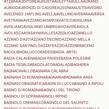
ATZARA
AUDITORE
AUGUSTA
AULETTA
AULLA
AURANO
AURIGO
AURONZO DI CADORE
AUSONIA
AUSTIS
AVEGNO
AVELENGO .HAFLING.
AVELLA
AVELLINO
AVERARA
AVERSA
AVETRANA
AVEZZANO
AVIANO
AVIATICO
AVIGLIANA
AVIGLIANO
AVIGLIANO UMBRO
AVIO
AVISE
AVOLA
AVOLASCA
AYAS
AYMAVILLES
AZEGLIO
AZZANELLO
AZZANO D'ASTI
AZZANO DECIMO
AZZANO MELLA
AZZANO SAN PAOLO
AZZATE
AZZIO
AZZONE
BACENO
BACOLI
BADALUCCO
BADESI
BADIA .ABTEI.
BADIA CALAVENA
BADIA PAVESE
BADIA POLESINE
BADIA TEDALDA
BADOLATO
BAGALADI
BAGHERIA
BAGNACAVALLO
BAGNARA CALABRA
BAGNARA DI ROMAGNA
BAGNARIA
BAGNARIA ARSA
BAGNASCO
BAGNATICA
BAGNI DI LUCCA
BAGNO A RIPOLI
BAGNO DI ROMAGNA
BAGNOLI DEL TRIGNO
BAGNOLI DI SOPRA
BAGNOLI IRPINO
BAGNOLO CREMASCO
BAGNOLO DEL SALENTO
BAGNOLO DI PO
BAGNOLO IN PIANO
BAGNOLO MELLA