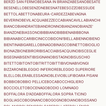
BERZO SAN FERMO
BESANA IN BRIANZA
BESANO
BESATE
BESENELLO
BESENZONE
BESNATE
BESOZZO
BESSUDE
BETTOLA
BETTONA
BEURA-CARDEZZA
BEVAGNA
BEVERINO
BEVILACQUA
BEZZECCA
BIANCAVILLA
BIANCHI
BIANCO
BIANDRATE
BIANDRONNO
BIANZANO
BIANZE'
BIANZONE
BIASSONO
BIBBIANO
BIBBIENA
BIBBONA
BIBIANA
BICCARI
BICINICCO
BIDONI'
BIELLA
BIENNO
BIENO
BIENTINA
BIGARELLO
BINAGO
BINASCO
BINETTO
BIOGLIO
BIONAZ
BIONE
BIRORI
BISACCIA
BISACQUINO
BISCEGLIE
BISEGNA
BISENTI
BISIGNANO
BISTAGNO
BISUSCHIO
BITETTO
BITONTO
BITRITTO
BITTI
BIVONA
BIVONGI
BIZZARONE
BLEGGIO INFERIORE
BLEGGIO SUPERIORE
BLELLO
BLERA
BLESSAGNO
BLEVIO
BLUFI
BOARA PISANI
BOBBIO
BOBBIO PELLICE
BOCA
BOCCHIGLIERO
BOCCIOLETO
BOCENAGO
BODIO LOMNAGO
BOFFALORA D'ADDA
BOFFALORA SOPRA TICINO
BOGLIASCO
BOGNANCO
BOGOGNO
BOIANO
BOISSANO