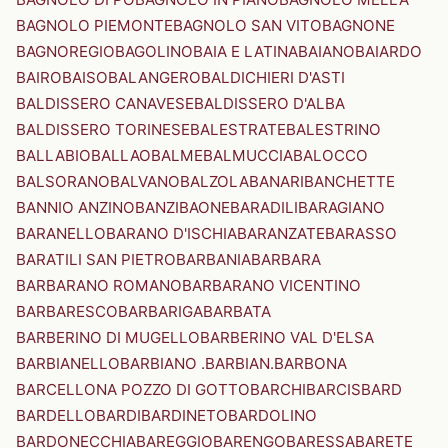
BAGNOLO PIEMONTE
BAGNOLO SAN VITO
BAGNONE
BAGNOREGIO
BAGOLINO
BAIA E LATINA
BAIANO
BAIARDO
BAIRO
BAISO
BALANGERO
BALDICHIERI D'ASTI
BALDISSERO CANAVESE
BALDISSERO D'ALBA
BALDISSERO TORINESE
BALESTRATE
BALESTRINO
BALLABIO
BALLAO
BALME
BALMUCCIA
BALOCCO
BALSORANO
BALVANO
BALZOLA
BANARI
BANCHETTE
BANNIO ANZINO
BANZI
BAONE
BARADILI
BARAGIANO
BARANELLO
BARANO D'ISCHIA
BARANZATE
BARASSO
BARATILI SAN PIETRO
BARBANIA
BARBARA
BARBARANO ROMANO
BARBARANO VICENTINO
BARBARESCO
BARBARIGA
BARBATA
BARBERINO DI MUGELLO
BARBERINO VAL D'ELSA
BARBIANELLO
BARBIANO .BARBIAN.
BARBONA
BARCELLONA POZZO DI GOTTO
BARCHI
BARCIS
BARD
BARDELLO
BARDI
BARDINETO
BARDOLINO
BARDONECCHIA
BAREGGIO
BARENGO
BARESSA
BARETE