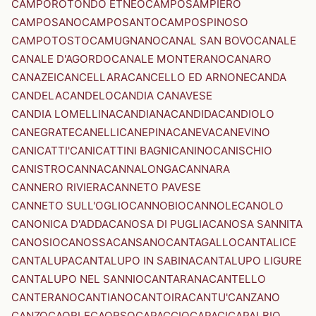
CAMPOROTONDO ETNEO
CAMPOSAMPIERO
CAMPOSANO
CAMPOSANTO
CAMPOSPINOSO
CAMPOTOSTO
CAMUGNANO
CANAL SAN BOVO
CANALE
CANALE D'AGORDO
CANALE MONTERANO
CANARO
CANAZEI
CANCELLARA
CANCELLO ED ARNONE
CANDA
CANDELA
CANDELO
CANDIA CANAVESE
CANDIA LOMELLINA
CANDIANA
CANDIDA
CANDIOLO
CANEGRATE
CANELLI
CANEPINA
CANEVA
CANEVINO
CANICATTI'
CANICATTINI BAGNI
CANINO
CANISCHIO
CANISTRO
CANNA
CANNALONGA
CANNARA
CANNERO RIVIERA
CANNETO PAVESE
CANNETO SULL'OGLIO
CANNOBIO
CANNOLE
CANOLO
CANONICA D'ADDA
CANOSA DI PUGLIA
CANOSA SANNITA
CANOSIO
CANOSSA
CANSANO
CANTAGALLO
CANTALICE
CANTALUPA
CANTALUPO IN SABINA
CANTALUPO LIGURE
CANTALUPO NEL SANNIO
CANTARANA
CANTELLO
CANTERANO
CANTIANO
CANTOIRA
CANTU'
CANZANO
CANZO
CAORLE
CAORSO
CAPACCIO
CAPACI
CAPALBIO