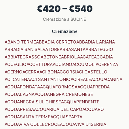
€420 – €540
Cremazione a BUCINE
Cremazione
ABANO TERME
ABBADIA CERRETO
ABBADIA LARIANA
ABBADIA SAN SALVATORE
ABBASANTA
ABBATEGGIO
ABBIATEGRASSO
ABETONE
ABRIOLA
ACATE
ACCADIA
ACCEGLIO
ACCETTURA
ACCIANO
ACCUMOLI
ACERENZA
ACERNO
ACERRA
ACI BONACCORSI
ACI CASTELLO
ACI CATENA
ACI SANT'ANTONIO
ACIREALE
ACQUACANINA
ACQUAFONDATA
ACQUAFORMOSA
ACQUAFREDDA
ACQUALAGNA
ACQUANEGRA CREMONESE
ACQUANEGRA SUL CHIESE
ACQUAPENDENTE
ACQUAPPESA
ACQUARICA DEL CAPO
ACQUARO
ACQUASANTA TERME
ACQUASPARTA
ACQUAVIVA COLLECROCE
ACQUAVIVA D'ISERNIA