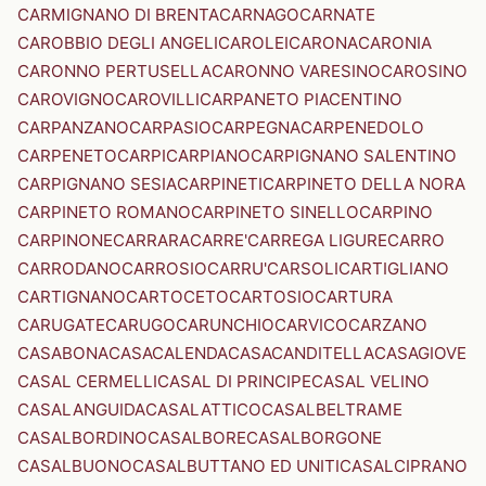
CARMIGNANO DI BRENTA
CARNAGO
CARNATE
CAROBBIO DEGLI ANGELI
CAROLEI
CARONA
CARONIA
CARONNO PERTUSELLA
CARONNO VARESINO
CAROSINO
CAROVIGNO
CAROVILLI
CARPANETO PIACENTINO
CARPANZANO
CARPASIO
CARPEGNA
CARPENEDOLO
CARPENETO
CARPI
CARPIANO
CARPIGNANO SALENTINO
CARPIGNANO SESIA
CARPINETI
CARPINETO DELLA NORA
CARPINETO ROMANO
CARPINETO SINELLO
CARPINO
CARPINONE
CARRARA
CARRE'
CARREGA LIGURE
CARRO
CARRODANO
CARROSIO
CARRU'
CARSOLI
CARTIGLIANO
CARTIGNANO
CARTOCETO
CARTOSIO
CARTURA
CARUGATE
CARUGO
CARUNCHIO
CARVICO
CARZANO
CASABONA
CASACALENDA
CASACANDITELLA
CASAGIOVE
CASAL CERMELLI
CASAL DI PRINCIPE
CASAL VELINO
CASALANGUIDA
CASALATTICO
CASALBELTRAME
CASALBORDINO
CASALBORE
CASALBORGONE
CASALBUONO
CASALBUTTANO ED UNITI
CASALCIPRANO