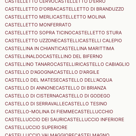
CASTELLETTO CERVO
CASTELLETTO D'ERRO
CASTELLETTO D'ORBA
CASTELLETTO DI BRANDUZZO
CASTELLETTO MERLI
CASTELLETTO MOLINA
CASTELLETTO MONFERRATO
CASTELLETTO SOPRA TICINO
CASTELLETTO STURA
CASTELLETTO UZZONE
CASTELLI
CASTELLI CALEPIO
CASTELLINA IN CHIANTI
CASTELLINA MARITTIMA
CASTELLINALDO
CASTELLINO DEL BIFERNO
CASTELLINO TANARO
CASTELLIRI
CASTELLO CABIAGLIO
CASTELLO D'AGOGNA
CASTELLO D'ARGILE
CASTELLO DEL MATESE
CASTELLO DELL'ACQUA
CASTELLO DI ANNONE
CASTELLO DI BRIANZA
CASTELLO DI CISTERNA
CASTELLO DI GODEGO
CASTELLO DI SERRAVALLE
CASTELLO TESINO
CASTELLO-MOLINA DI FIEMME
CASTELLUCCHIO
CASTELLUCCIO DEI SAURI
CASTELLUCCIO INFERIORE
CASTELLUCCIO SUPERIORE
CASTELLUCCIO VALMAGGIORE
CASTELMAGNO