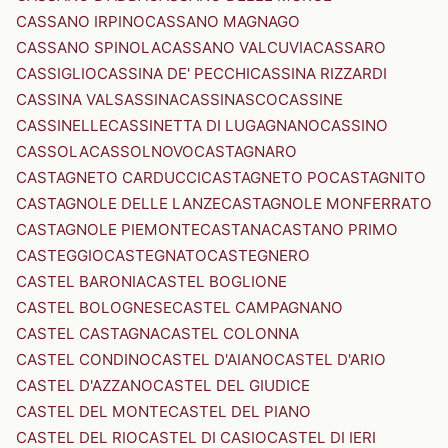
CASSANO IRPINO
CASSANO MAGNAGO
CASSANO SPINOLA
CASSANO VALCUVIA
CASSARO
CASSIGLIO
CASSINA DE' PECCHI
CASSINA RIZZARDI
CASSINA VALSASSINA
CASSINASCO
CASSINE
CASSINELLE
CASSINETTA DI LUGAGNANO
CASSINO
CASSOLA
CASSOLNOVO
CASTAGNARO
CASTAGNETO CARDUCCI
CASTAGNETO PO
CASTAGNITO
CASTAGNOLE DELLE LANZE
CASTAGNOLE MONFERRATO
CASTAGNOLE PIEMONTE
CASTANA
CASTANO PRIMO
CASTEGGIO
CASTEGNATO
CASTEGNERO
CASTEL BARONIA
CASTEL BOGLIONE
CASTEL BOLOGNESE
CASTEL CAMPAGNANO
CASTEL CASTAGNA
CASTEL COLONNA
CASTEL CONDINO
CASTEL D'AIANO
CASTEL D'ARIO
CASTEL D'AZZANO
CASTEL DEL GIUDICE
CASTEL DEL MONTE
CASTEL DEL PIANO
CASTEL DEL RIO
CASTEL DI CASIO
CASTEL DI IERI