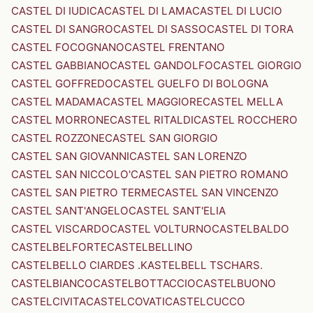
CASTEL DI IUDICA
CASTEL DI LAMA
CASTEL DI LUCIO
CASTEL DI SANGRO
CASTEL DI SASSO
CASTEL DI TORA
CASTEL FOCOGNANO
CASTEL FRENTANO
CASTEL GABBIANO
CASTEL GANDOLFO
CASTEL GIORGIO
CASTEL GOFFREDO
CASTEL GUELFO DI BOLOGNA
CASTEL MADAMA
CASTEL MAGGIORE
CASTEL MELLA
CASTEL MORRONE
CASTEL RITALDI
CASTEL ROCCHERO
CASTEL ROZZONE
CASTEL SAN GIORGIO
CASTEL SAN GIOVANNI
CASTEL SAN LORENZO
CASTEL SAN NICCOLO'
CASTEL SAN PIETRO ROMANO
CASTEL SAN PIETRO TERME
CASTEL SAN VINCENZO
CASTEL SANT'ANGELO
CASTEL SANT'ELIA
CASTEL VISCARDO
CASTEL VOLTURNO
CASTELBALDO
CASTELBELFORTE
CASTELBELLINO
CASTELBELLO CIARDES .KASTELBELL TSCHARS.
CASTELBIANCO
CASTELBOTTACCIO
CASTELBUONO
CASTELCIVITA
CASTELCOVATI
CASTELCUCCO