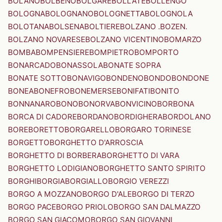
BOLANO
BOLBENO
BOLGARE
BOLLATE
BOLLENGO
BOLOGNA
BOLOGNANO
BOLOGNETTA
BOLOGNOLA
BOLOTANA
BOLSENA
BOLTIERE
BOLZANO .BOZEN.
BOLZANO NOVARESE
BOLZANO VICENTINO
BOMARZO
BOMBA
BOMPENSIERE
BOMPIETRO
BOMPORTO
BONARCADO
BONASSOLA
BONATE SOPRA
BONATE SOTTO
BONAVIGO
BONDENO
BONDO
BONDONE
BONEA
BONEFRO
BONEMERSE
BONIFATI
BONITO
BONNANARO
BONO
BONORVA
BONVICINO
BORBONA
BORCA DI CADORE
BORDANO
BORDIGHERA
BORDOLANO
BORE
BORETTO
BORGARELLO
BORGARO TORINESE
BORGETTO
BORGHETTO D'ARROSCIA
BORGHETTO DI BORBERA
BORGHETTO DI VARA
BORGHETTO LODIGIANO
BORGHETTO SANTO SPIRITO
BORGHI
BORGIA
BORGIALLO
BORGIO VEREZZI
BORGO A MOZZANO
BORGO D'ALE
BORGO DI TERZO
BORGO PACE
BORGO PRIOLO
BORGO SAN DALMAZZO
BORGO SAN GIACOMO
BORGO SAN GIOVANNI