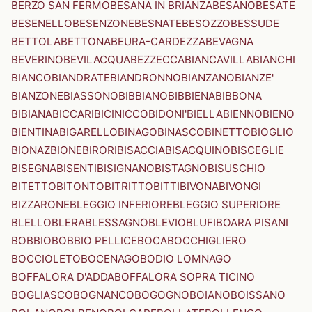
BERZO SAN FERMO
BESANA IN BRIANZA
BESANO
BESATE
BESENELLO
BESENZONE
BESNATE
BESOZZO
BESSUDE
BETTOLA
BETTONA
BEURA-CARDEZZA
BEVAGNA
BEVERINO
BEVILACQUA
BEZZECCA
BIANCAVILLA
BIANCHI
BIANCO
BIANDRATE
BIANDRONNO
BIANZANO
BIANZE'
BIANZONE
BIASSONO
BIBBIANO
BIBBIENA
BIBBONA
BIBIANA
BICCARI
BICINICCO
BIDONI'
BIELLA
BIENNO
BIENO
BIENTINA
BIGARELLO
BINAGO
BINASCO
BINETTO
BIOGLIO
BIONAZ
BIONE
BIRORI
BISACCIA
BISACQUINO
BISCEGLIE
BISEGNA
BISENTI
BISIGNANO
BISTAGNO
BISUSCHIO
BITETTO
BITONTO
BITRITTO
BITTI
BIVONA
BIVONGI
BIZZARONE
BLEGGIO INFERIORE
BLEGGIO SUPERIORE
BLELLO
BLERA
BLESSAGNO
BLEVIO
BLUFI
BOARA PISANI
BOBBIO
BOBBIO PELLICE
BOCA
BOCCHIGLIERO
BOCCIOLETO
BOCENAGO
BODIO LOMNAGO
BOFFALORA D'ADDA
BOFFALORA SOPRA TICINO
BOGLIASCO
BOGNANCO
BOGOGNO
BOIANO
BOISSANO