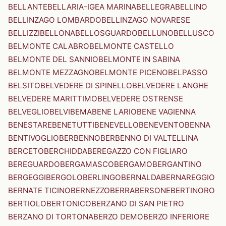
BELLANTE
BELLARIA-IGEA MARINA
BELLEGRA
BELLINO
BELLINZAGO LOMBARDO
BELLINZAGO NOVARESE
BELLIZZI
BELLONA
BELLOSGUARDO
BELLUNO
BELLUSCO
BELMONTE CALABRO
BELMONTE CASTELLO
BELMONTE DEL SANNIO
BELMONTE IN SABINA
BELMONTE MEZZAGNO
BELMONTE PICENO
BELPASSO
BELSITO
BELVEDERE DI SPINELLO
BELVEDERE LANGHE
BELVEDERE MARITTIMO
BELVEDERE OSTRENSE
BELVEGLIO
BELVI
BEMA
BENE LARIO
BENE VAGIENNA
BENESTARE
BENETUTTI
BENEVELLO
BENEVENTO
BENNA
BENTIVOGLIO
BERBENNO
BERBENNO DI VALTELLINA
BERCETO
BERCHIDDA
BEREGAZZO CON FIGLIARO
BEREGUARDO
BERGAMASCO
BERGAMO
BERGANTINO
BERGEGGI
BERGOLO
BERLINGO
BERNALDA
BERNAREGGIO
BERNATE TICINO
BERNEZZO
BERRA
BERSONE
BERTINORO
BERTIOLO
BERTONICO
BERZANO DI SAN PIETRO
BERZANO DI TORTONA
BERZO DEMO
BERZO INFERIORE