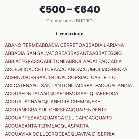
€500 – €640
Cremazione a BUDRIO
Cremazione
ABANO TERME
ABBADIA CERRETO
ABBADIA LARIANA
ABBADIA SAN SALVATORE
ABBASANTA
ABBATEGGIO
ABBIATEGRASSO
ABETONE
ABRIOLA
ACATE
ACCADIA
ACCEGLIO
ACCETTURA
ACCIANO
ACCUMOLI
ACERENZA
ACERNO
ACERRA
ACI BONACCORSI
ACI CASTELLO
ACI CATENA
ACI SANT'ANTONIO
ACIREALE
ACQUACANINA
ACQUAFONDATA
ACQUAFORMOSA
ACQUAFREDDA
ACQUALAGNA
ACQUANEGRA CREMONESE
ACQUANEGRA SUL CHIESE
ACQUAPENDENTE
ACQUAPPESA
ACQUARICA DEL CAPO
ACQUARO
ACQUASANTA TERME
ACQUASPARTA
ACQUAVIVA COLLECROCE
ACQUAVIVA D'ISERNIA