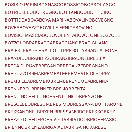
BOSISIO PARINI
BOSNASCO
BOSSICO
BOSSOLASCO
BOTRICELLO
BOTRUGNO
BOTTANUCO
BOTTICINO
BOTTIDDA
BOVA
BOVA MARINA
BOVALINO
BOVEGNO
BOVES
BOVEZZO
BOVILLE ERNICA
BOVINO
BOVISIO-MASCIAGO
BOVOLENTA
BOVOLONE
BOZZOLE
BOZZOLO
BRA
BRACCA
BRACCIANO
BRACIGLIANO
BRAIES .PRAGS.
BRALLO DI PREGOLA
BRANCALEONE
BRANDICO
BRANDIZZO
BRANZI
BRAONE
BREBBIA
BREDA DI PIAVE
BREGANO
BREGANZE
BREGNANO
BREGUZZO
BREIA
BREMBATE
BREMBATE DI SOPRA
BREMBILLA
BREMBIO
BREME
BRENDOLA
BRENNA
BRENNERO .BRENNER.
BRENO
BRENTA
BRENTINO BELLUNO
BRENTONICO
BRENZONE
BRESCELLO
BRESCIA
BRESIMO
BRESSANA BOTTARONE
BRESSANONE .BRIXEN.
BRESSANVIDO
BRESSO
BREZ
BREZZO DI BEDERO
BRIAGLIA
BRIATICO
BRICHERASIO
BRIENNO
BRIENZA
BRIGA ALTA
BRIGA NOVARESE