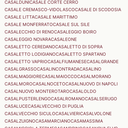
CASALDUNI
CASALE CORTE CERRO
CASALE CREMASCO-VIDOLASCO
CASALE DI SCODOSIA
CASALE LITTA
CASALE MARITTIMO
CASALE MONFERRATO
CASALE SUL SILE
CASALECCHIO DI RENO
CASALEGGIO BOIRO
CASALEGGIO NOVARA
CASALEONE
CASALETTO CEREDANO
CASALETTO DI SOPRA
CASALETTO LODIGIANO
CASALETTO SPARTANO
CASALETTO VAPRIO
CASALFIUMANESE
CASALGRANDE
CASALGRASSO
CASALINCONTRADA
CASALINO
CASALMAGGIORE
CASALMAIOCCO
CASALMORANO
CASALMORO
CASALNOCETO
CASALNUOVO DI NAPOLI
CASALNUOVO MONTEROTARO
CASALOLDO
CASALPUSTERLENGO
CASALROMANO
CASALSERUGO
CASALUCE
CASALVECCHIO DI PUGLIA
CASALVECCHIO SICULO
CASALVIERI
CASALVOLONE
CASALZUIGNO
CASAMARCIANO
CASAMASSIMA