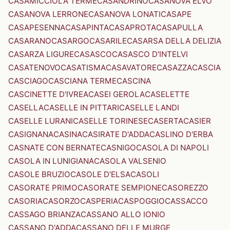
CASAMICCIOLA TERME
CASANDRINO
CASANOVA ELVO
CASANOVA LERRONE
CASANOVA LONATI
CASAPE
CASAPESENNA
CASAPINTA
CASAPROTA
CASAPULLA
CASARANO
CASARGO
CASARILE
CASARSA DELLA DELIZIA
CASARZA LIGURE
CASASCO
CASASCO D'INTELVI
CASATENOVO
CASATISMA
CASAVATORE
CASAZZA
CASCIA
CASCIAGO
CASCIANA TERME
CASCINA
CASCINETTE D'IVREA
CASEI GEROLA
CASELETTE
CASELLA
CASELLE IN PITTARI
CASELLE LANDI
CASELLE LURANI
CASELLE TORINESE
CASERTA
CASIER
CASIGNANA
CASINA
CASIRATE D'ADDA
CASLINO D'ERBA
CASNATE CON BERNATE
CASNIGO
CASOLA DI NAPOLI
CASOLA IN LUNIGIANA
CASOLA VALSENIO
CASOLE BRUZIO
CASOLE D'ELSA
CASOLI
CASORATE PRIMO
CASORATE SEMPIONE
CASOREZZO
CASORIA
CASORZO
CASPERIA
CASPOGGIO
CASSACCO
CASSAGO BRIANZA
CASSANO ALLO IONIO
CASSANO D'ADDA
CASSANO DELLE MURGE