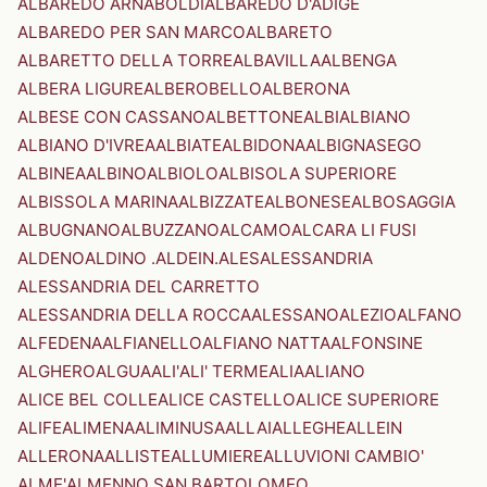
ALBAREDO ARNABOLDI
ALBAREDO D'ADIGE
ALBAREDO PER SAN MARCO
ALBARETO
ALBARETTO DELLA TORRE
ALBAVILLA
ALBENGA
ALBERA LIGURE
ALBEROBELLO
ALBERONA
ALBESE CON CASSANO
ALBETTONE
ALBI
ALBIANO
ALBIANO D'IVREA
ALBIATE
ALBIDONA
ALBIGNASEGO
ALBINEA
ALBINO
ALBIOLO
ALBISOLA SUPERIORE
ALBISSOLA MARINA
ALBIZZATE
ALBONESE
ALBOSAGGIA
ALBUGNANO
ALBUZZANO
ALCAMO
ALCARA LI FUSI
ALDENO
ALDINO .ALDEIN.
ALES
ALESSANDRIA
ALESSANDRIA DEL CARRETTO
ALESSANDRIA DELLA ROCCA
ALESSANO
ALEZIO
ALFANO
ALFEDENA
ALFIANELLO
ALFIANO NATTA
ALFONSINE
ALGHERO
ALGUA
ALI'
ALI' TERME
ALIA
ALIANO
ALICE BEL COLLE
ALICE CASTELLO
ALICE SUPERIORE
ALIFE
ALIMENA
ALIMINUSA
ALLAI
ALLEGHE
ALLEIN
ALLERONA
ALLISTE
ALLUMIERE
ALLUVIONI CAMBIO'
ALME'
ALMENNO SAN BARTOLOMEO