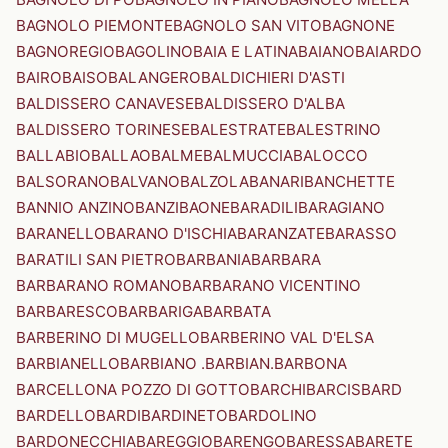
BAGNOLO PIEMONTE
BAGNOLO SAN VITO
BAGNONE
BAGNOREGIO
BAGOLINO
BAIA E LATINA
BAIANO
BAIARDO
BAIRO
BAISO
BALANGERO
BALDICHIERI D'ASTI
BALDISSERO CANAVESE
BALDISSERO D'ALBA
BALDISSERO TORINESE
BALESTRATE
BALESTRINO
BALLABIO
BALLAO
BALME
BALMUCCIA
BALOCCO
BALSORANO
BALVANO
BALZOLA
BANARI
BANCHETTE
BANNIO ANZINO
BANZI
BAONE
BARADILI
BARAGIANO
BARANELLO
BARANO D'ISCHIA
BARANZATE
BARASSO
BARATILI SAN PIETRO
BARBANIA
BARBARA
BARBARANO ROMANO
BARBARANO VICENTINO
BARBARESCO
BARBARIGA
BARBATA
BARBERINO DI MUGELLO
BARBERINO VAL D'ELSA
BARBIANELLO
BARBIANO .BARBIAN.
BARBONA
BARCELLONA POZZO DI GOTTO
BARCHI
BARCIS
BARD
BARDELLO
BARDI
BARDINETO
BARDOLINO
BARDONECCHIA
BAREGGIO
BARENGO
BARESSA
BARETE