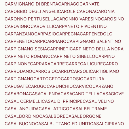
CARMIGNANO DI BRENTA
CARNAGO
CARNATE
CAROBBIO DEGLI ANGELI
CAROLEI
CARONA
CARONIA
CARONNO PERTUSELLA
CARONNO VARESINO
CAROSINO
CAROVIGNO
CAROVILLI
CARPANETO PIACENTINO
CARPANZANO
CARPASIO
CARPEGNA
CARPENEDOLO
CARPENETO
CARPI
CARPIANO
CARPIGNANO SALENTINO
CARPIGNANO SESIA
CARPINETI
CARPINETO DELLA NORA
CARPINETO ROMANO
CARPINETO SINELLO
CARPINO
CARPINONE
CARRARA
CARRE'
CARREGA LIGURE
CARRO
CARRODANO
CARROSIO
CARRU'
CARSOLI
CARTIGLIANO
CARTIGNANO
CARTOCETO
CARTOSIO
CARTURA
CARUGATE
CARUGO
CARUNCHIO
CARVICO
CARZANO
CASABONA
CASACALENDA
CASACANDITELLA
CASAGIOVE
CASAL CERMELLI
CASAL DI PRINCIPE
CASAL VELINO
CASALANGUIDA
CASALATTICO
CASALBELTRAME
CASALBORDINO
CASALBORE
CASALBORGONE
CASALBUONO
CASALBUTTANO ED UNITI
CASALCIPRANO