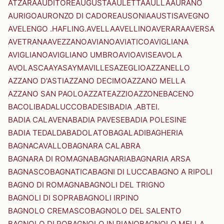
ATZARA
AUDITORE
AUGUSTA
AULETTA
AULLA
AURANO
AURIGO
AURONZO DI CADORE
AUSONIA
AUSTIS
AVEGNO
AVELENGO .HAFLING.
AVELLA
AVELLINO
AVERARA
AVERSA
AVETRANA
AVEZZANO
AVIANO
AVIATICO
AVIGLIANA
AVIGLIANO
AVIGLIANO UMBRO
AVIO
AVISE
AVOLA
AVOLASCA
AYAS
AYMAVILLES
AZEGLIO
AZZANELLO
AZZANO D'ASTI
AZZANO DECIMO
AZZANO MELLA
AZZANO SAN PAOLO
AZZATE
AZZIO
AZZONE
BACENO
BACOLI
BADALUCCO
BADESI
BADIA .ABTEI.
BADIA CALAVENA
BADIA PAVESE
BADIA POLESINE
BADIA TEDALDA
BADOLATO
BAGALADI
BAGHERIA
BAGNACAVALLO
BAGNARA CALABRA
BAGNARA DI ROMAGNA
BAGNARIA
BAGNARIA ARSA
BAGNASCO
BAGNATICA
BAGNI DI LUCCA
BAGNO A RIPOLI
BAGNO DI ROMAGNA
BAGNOLI DEL TRIGNO
BAGNOLI DI SOPRA
BAGNOLI IRPINO
BAGNOLO CREMASCO
BAGNOLO DEL SALENTO
BAGNOLO DI PO
BAGNOLO IN PIANO
BAGNOLO MELLA