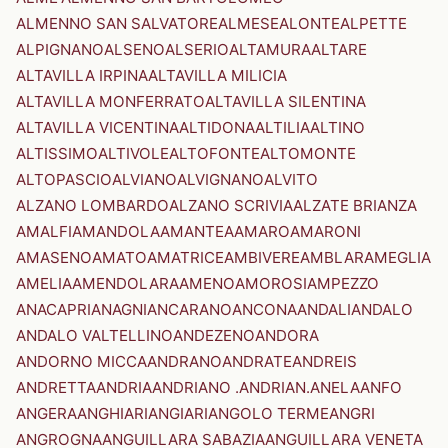
ALMENNO SAN SALVATORE
ALMESE
ALONTE
ALPETTE
ALPIGNANO
ALSENO
ALSERIO
ALTAMURA
ALTARE
ALTAVILLA IRPINA
ALTAVILLA MILICIA
ALTAVILLA MONFERRATO
ALTAVILLA SILENTINA
ALTAVILLA VICENTINA
ALTIDONA
ALTILIA
ALTINO
ALTISSIMO
ALTIVOLE
ALTOFONTE
ALTOMONTE
ALTOPASCIO
ALVIANO
ALVIGNANO
ALVITO
ALZANO LOMBARDO
ALZANO SCRIVIA
ALZATE BRIANZA
AMALFI
AMANDOLA
AMANTEA
AMARO
AMARONI
AMASENO
AMATO
AMATRICE
AMBIVERE
AMBLAR
AMEGLIA
AMELIA
AMENDOLARA
AMENO
AMOROSI
AMPEZZO
ANACAPRI
ANAGNI
ANCARANO
ANCONA
ANDALI
ANDALO
ANDALO VALTELLINO
ANDEZENO
ANDORA
ANDORNO MICCA
ANDRANO
ANDRATE
ANDREIS
ANDRETTA
ANDRIA
ANDRIANO .ANDRIAN.
ANELA
ANFO
ANGERA
ANGHIARI
ANGIARI
ANGOLO TERME
ANGRI
ANGROGNA
ANGUILLARA SABAZIA
ANGUILLARA VENETA