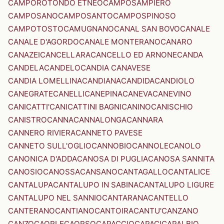
CAMPOROTONDO ETNEO
CAMPOSAMPIERO
CAMPOSANO
CAMPOSANTO
CAMPOSPINOSO
CAMPOTOSTO
CAMUGNANO
CANAL SAN BOVO
CANALE
CANALE D'AGORDO
CANALE MONTERANO
CANARO
CANAZEI
CANCELLARA
CANCELLO ED ARNONE
CANDA
CANDELA
CANDELO
CANDIA CANAVESE
CANDIA LOMELLINA
CANDIANA
CANDIDA
CANDIOLO
CANEGRATE
CANELLI
CANEPINA
CANEVA
CANEVINO
CANICATTI'
CANICATTINI BAGNI
CANINO
CANISCHIO
CANISTRO
CANNA
CANNALONGA
CANNARA
CANNERO RIVIERA
CANNETO PAVESE
CANNETO SULL'OGLIO
CANNOBIO
CANNOLE
CANOLO
CANONICA D'ADDA
CANOSA DI PUGLIA
CANOSA SANNITA
CANOSIO
CANOSSA
CANSANO
CANTAGALLO
CANTALICE
CANTALUPA
CANTALUPO IN SABINA
CANTALUPO LIGURE
CANTALUPO NEL SANNIO
CANTARANA
CANTELLO
CANTERANO
CANTIANO
CANTOIRA
CANTU'
CANZANO
CANZO
CAORLE
CAORSO
CAPACCIO
CAPACI
CAPALBIO