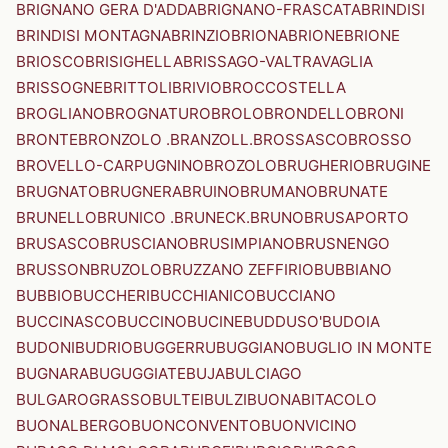
BRIGNANO GERA D'ADDA
BRIGNANO-FRASCATA
BRINDISI
BRINDISI MONTAGNA
BRINZIO
BRIONA
BRIONE
BRIONE
BRIOSCO
BRISIGHELLA
BRISSAGO-VALTRAVAGLIA
BRISSOGNE
BRITTOLI
BRIVIO
BROCCOSTELLA
BROGLIANO
BROGNATURO
BROLO
BRONDELLO
BRONI
BRONTE
BRONZOLO .BRANZOLL.
BROSSASCO
BROSSO
BROVELLO-CARPUGNINO
BROZOLO
BRUGHERIO
BRUGINE
BRUGNATO
BRUGNERA
BRUINO
BRUMANO
BRUNATE
BRUNELLO
BRUNICO .BRUNECK.
BRUNO
BRUSAPORTO
BRUSASCO
BRUSCIANO
BRUSIMPIANO
BRUSNENGO
BRUSSON
BRUZOLO
BRUZZANO ZEFFIRIO
BUBBIANO
BUBBIO
BUCCHERI
BUCCHIANICO
BUCCIANO
BUCCINASCO
BUCCINO
BUCINE
BUDDUSO'
BUDOIA
BUDONI
BUDRIO
BUGGERRU
BUGGIANO
BUGLIO IN MONTE
BUGNARA
BUGUGGIATE
BUJA
BULCIAGO
BULGAROGRASSO
BULTEI
BULZI
BUONABITACOLO
BUONALBERGO
BUONCONVENTO
BUONVICINO