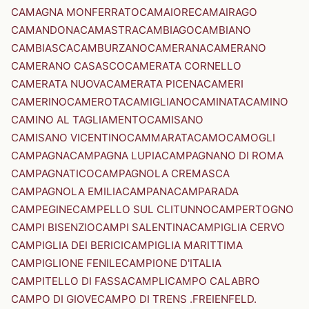
CAMAGNA MONFERRATO
CAMAIORE
CAMAIRAGO
CAMANDONA
CAMASTRA
CAMBIAGO
CAMBIANO
CAMBIASCA
CAMBURZANO
CAMERANA
CAMERANO
CAMERANO CASASCO
CAMERATA CORNELLO
CAMERATA NUOVA
CAMERATA PICENA
CAMERI
CAMERINO
CAMEROTA
CAMIGLIANO
CAMINATA
CAMINO
CAMINO AL TAGLIAMENTO
CAMISANO
CAMISANO VICENTINO
CAMMARATA
CAMO
CAMOGLI
CAMPAGNA
CAMPAGNA LUPIA
CAMPAGNANO DI ROMA
CAMPAGNATICO
CAMPAGNOLA CREMASCA
CAMPAGNOLA EMILIA
CAMPANA
CAMPARADA
CAMPEGINE
CAMPELLO SUL CLITUNNO
CAMPERTOGNO
CAMPI BISENZIO
CAMPI SALENTINA
CAMPIGLIA CERVO
CAMPIGLIA DEI BERICI
CAMPIGLIA MARITTIMA
CAMPIGLIONE FENILE
CAMPIONE D'ITALIA
CAMPITELLO DI FASSA
CAMPLI
CAMPO CALABRO
CAMPO DI GIOVE
CAMPO DI TRENS .FREIENFELD.