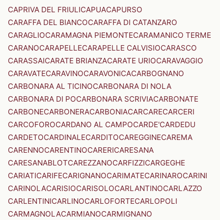
CAPRIVA DEL FRIULI
CAPUA
CAPURSO
CARAFFA DEL BIANCO
CARAFFA DI CATANZARO
CARAGLIO
CARAMAGNA PIEMONTE
CARAMANICO TERME
CARANO
CARAPELLE
CARAPELLE CALVISIO
CARASCO
CARASSAI
CARATE BRIANZA
CARATE URIO
CARAVAGGIO
CARAVATE
CARAVINO
CARAVONICA
CARBOGNANO
CARBONARA AL TICINO
CARBONARA DI NOLA
CARBONARA DI PO
CARBONARA SCRIVIA
CARBONATE
CARBONE
CARBONERA
CARBONIA
CARCARE
CARCERI
CARCOFORO
CARDANO AL CAMPO
CARDE'
CARDEDU
CARDETO
CARDINALE
CARDITO
CAREGGINE
CAREMA
CARENNO
CARENTINO
CARERI
CARESANA
CARESANABLOT
CAREZZANO
CARFIZZI
CARGEGHE
CARIATI
CARIFE
CARIGNANO
CARIMATE
CARINARO
CARINI
CARINOLA
CARISIO
CARISOLO
CARLANTINO
CARLAZZO
CARLENTINI
CARLINO
CARLOFORTE
CARLOPOLI
CARMAGNOLA
CARMIANO
CARMIGNANO