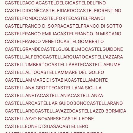
CASTELDACCIA
CASTELDELCI
CASTELDELFINO
CASTELDIDONE
CASTELFIDARDO
CASTELFIORENTINO
CASTELFONDO
CASTELFORTE
CASTELFRANCI
CASTELFRANCO DI SOPRA
CASTELFRANCO DI SOTTO
CASTELFRANCO EMILIA
CASTELFRANCO IN MISCANO
CASTELFRANCO VENETO
CASTELGOMBERTO
CASTELGRANDE
CASTELGUGLIELMO
CASTELGUIDONE
CASTELL'ALFERO
CASTELL'ARQUATO
CASTELL'AZZARA
CASTELL'UMBERTO
CASTELLABATE
CASTELLAFIUME
CASTELLALTO
CASTELLAMMARE DEL GOLFO
CASTELLAMMARE DI STABIA
CASTELLAMONTE
CASTELLANA GROTTE
CASTELLANA SICULA
CASTELLANETA
CASTELLANIA
CASTELLANZA
CASTELLAR
CASTELLAR GUIDOBONO
CASTELLARANO
CASTELLARO
CASTELLAVAZZO
CASTELLAZZO BORMIDA
CASTELLAZZO NOVARESE
CASTELLEONE
CASTELLEONE DI SUASA
CASTELLERO