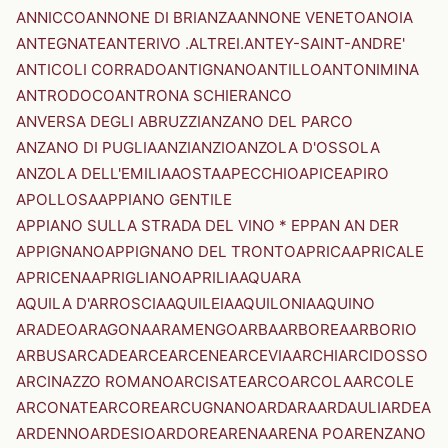
ANNICCO
ANNONE DI BRIANZA
ANNONE VENETO
ANOIA
ANTEGNATE
ANTERIVO .ALTREI.
ANTEY-SAINT-ANDRE'
ANTICOLI CORRADO
ANTIGNANO
ANTILLO
ANTONIMINA
ANTRODOCO
ANTRONA SCHIERANCO
ANVERSA DEGLI ABRUZZI
ANZANO DEL PARCO
ANZANO DI PUGLIA
ANZI
ANZIO
ANZOLA D'OSSOLA
ANZOLA DELL'EMILIA
AOSTA
APECCHIO
APICE
APIRO
APOLLOSA
APPIANO GENTILE
APPIANO SULLA STRADA DEL VINO * EPPAN AN DER
APPIGNANO
APPIGNANO DEL TRONTO
APRICA
APRICALE
APRICENA
APRIGLIANO
APRILIA
AQUARA
AQUILA D'ARROSCIA
AQUILEIA
AQUILONIA
AQUINO
ARADEO
ARAGONA
ARAMENGO
ARBA
ARBOREA
ARBORIO
ARBUS
ARCADE
ARCE
ARCENE
ARCEVIA
ARCHI
ARCIDOSSO
ARCINAZZO ROMANO
ARCISATE
ARCO
ARCOLA
ARCOLE
ARCONATE
ARCORE
ARCUGNANO
ARDARA
ARDAULI
ARDEA
ARDENNO
ARDESIO
ARDORE
ARENA
ARENA PO
ARENZANO