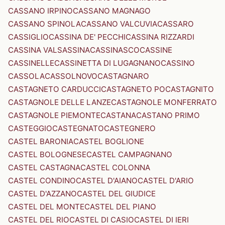
CASSANO IRPINO
CASSANO MAGNAGO
CASSANO SPINOLA
CASSANO VALCUVIA
CASSARO
CASSIGLIO
CASSINA DE' PECCHI
CASSINA RIZZARDI
CASSINA VALSASSINA
CASSINASCO
CASSINE
CASSINELLE
CASSINETTA DI LUGAGNANO
CASSINO
CASSOLA
CASSOLNOVO
CASTAGNARO
CASTAGNETO CARDUCCI
CASTAGNETO PO
CASTAGNITO
CASTAGNOLE DELLE LANZE
CASTAGNOLE MONFERRATO
CASTAGNOLE PIEMONTE
CASTANA
CASTANO PRIMO
CASTEGGIO
CASTEGNATO
CASTEGNERO
CASTEL BARONIA
CASTEL BOGLIONE
CASTEL BOLOGNESE
CASTEL CAMPAGNANO
CASTEL CASTAGNA
CASTEL COLONNA
CASTEL CONDINO
CASTEL D'AIANO
CASTEL D'ARIO
CASTEL D'AZZANO
CASTEL DEL GIUDICE
CASTEL DEL MONTE
CASTEL DEL PIANO
CASTEL DEL RIO
CASTEL DI CASIO
CASTEL DI IERI