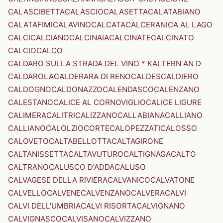
CALASCIBETTA
CALASCIO
CALASETTA
CALATABIANO
CALATAFIMI
CALAVINO
CALCATA
CALCERANICA AL LAGO
CALCI
CALCIANO
CALCINAIA
CALCINATE
CALCINATO
CALCIO
CALCO
CALDARO SULLA STRADA DEL VINO * KALTERN AN D
CALDAROLA
CALDERARA DI RENO
CALDES
CALDIERO
CALDOGNO
CALDONAZZO
CALENDASCO
CALENZANO
CALESTANO
CALICE AL CORNOVIGLIO
CALICE LIGURE
CALIMERA
CALITRI
CALIZZANO
CALLABIANA
CALLIANO
CALLIANO
CALOLZIOCORTE
CALOPEZZATI
CALOSSO
CALOVETO
CALTABELLOTTA
CALTAGIRONE
CALTANISSETTA
CALTAVUTURO
CALTIGNAGA
CALTO
CALTRANO
CALUSCO D'ADDA
CALUSO
CALVAGESE DELLA RIVIERA
CALVANICO
CALVATONE
CALVELLO
CALVENE
CALVENZANO
CALVERA
CALVI
CALVI DELL'UMBRIA
CALVI RISORTA
CALVIGNANO
CALVIGNASCO
CALVISANO
CALVIZZANO