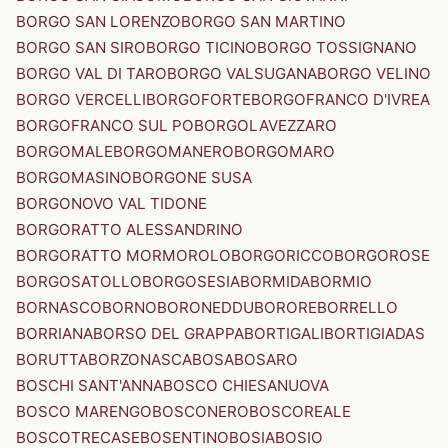
BORGO SAN LORENZO
BORGO SAN MARTINO
BORGO SAN SIRO
BORGO TICINO
BORGO TOSSIGNANO
BORGO VAL DI TARO
BORGO VALSUGANA
BORGO VELINO
BORGO VERCELLI
BORGOFORTE
BORGOFRANCO D'IVREA
BORGOFRANCO SUL PO
BORGOLAVEZZARO
BORGOMALE
BORGOMANERO
BORGOMARO
BORGOMASINO
BORGONE SUSA
BORGONOVO VAL TIDONE
BORGORATTO ALESSANDRINO
BORGORATTO MORMOROLO
BORGORICCO
BORGOROSE
BORGOSATOLLO
BORGOSESIA
BORMIDA
BORMIO
BORNASCO
BORNO
BORONEDDU
BORORE
BORRELLO
BORRIANA
BORSO DEL GRAPPA
BORTIGALI
BORTIGIADAS
BORUTTA
BORZONASCA
BOSA
BOSARO
BOSCHI SANT'ANNA
BOSCO CHIESANUOVA
BOSCO MARENGO
BOSCONERO
BOSCOREALE
BOSCOTRECASE
BOSENTINO
BOSIA
BOSIO