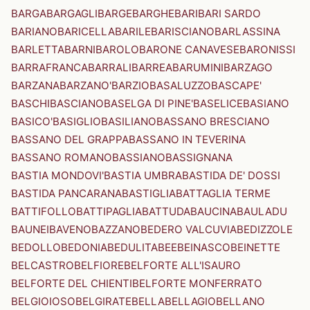
BARGA
BARGAGLI
BARGE
BARGHE
BARI
BARI SARDO
BARIANO
BARICELLA
BARILE
BARISCIANO
BARLASSINA
BARLETTA
BARNI
BAROLO
BARONE CANAVESE
BARONISSI
BARRAFRANCA
BARRALI
BARREA
BARUMINI
BARZAGO
BARZANA
BARZANO'
BARZIO
BASALUZZO
BASCAPE'
BASCHI
BASCIANO
BASELGA DI PINE'
BASELICE
BASIANO
BASICO'
BASIGLIO
BASILIANO
BASSANO BRESCIANO
BASSANO DEL GRAPPA
BASSANO IN TEVERINA
BASSANO ROMANO
BASSIANO
BASSIGNANA
BASTIA MONDOVI'
BASTIA UMBRA
BASTIDA DE' DOSSI
BASTIDA PANCARANA
BASTIGLIA
BATTAGLIA TERME
BATTIFOLLO
BATTIPAGLIA
BATTUDA
BAUCINA
BAULADU
BAUNEI
BAVENO
BAZZANO
BEDERO VALCUVIA
BEDIZZOLE
BEDOLLO
BEDONIA
BEDULITA
BEE
BEINASCO
BEINETTE
BELCASTRO
BELFIORE
BELFORTE ALL'ISAURO
BELFORTE DEL CHIENTI
BELFORTE MONFERRATO
BELGIOIOSO
BELGIRATE
BELLA
BELLAGIO
BELLANO