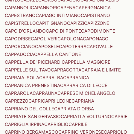
CAPANNOLI
CAPANNORI
CAPENA
CAPERGNANICA
CAPESTRANO
CAPIAGO INTIMIANO
CAPISTRANO
CAPISTRELLO
CAPITIGNANO
CAPIZZI
CAPIZZONE
CAPO D'ORLANDO
CAPO DI PONTE
CAPODIMONTE
CAPODRISE
CAPOLIVERI
CAPOLONA
CAPONAGO
CAPORCIANO
CAPOSELE
CAPOTERRA
CAPOVALLE
CAPPADOCIA
CAPPELLA CANTONE
CAPPELLA DE' PICENARDI
CAPPELLA MAGGIORE
CAPPELLE SUL TAVO
CAPRACOTTA
CAPRAIA E LIMITE
CAPRAIA ISOLA
CAPRALBA
CAPRANICA
CAPRANICA PRENESTINA
CAPRARICA DI LECCE
CAPRAROLA
CAPRAUNA
CAPRESE MICHELANGELO
CAPREZZO
CAPRI
CAPRI LEONE
CAPRIANA
CAPRIANO DEL COLLE
CAPRIATA D'ORBA
CAPRIATE SAN GERVASIO
CAPRIATI A VOLTURNO
CAPRIE
CAPRIGLIA IRPINA
CAPRIGLIO
CAPRILE
CAPRINO BERGAMASCO
CAPRINO VERONESE
CAPRIOLO