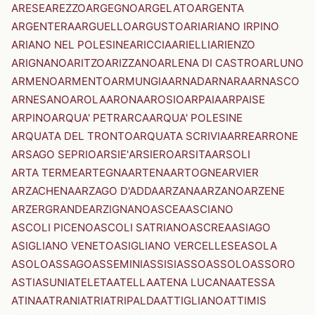
ARESE
AREZZO
ARGEGNO
ARGELATO
ARGENTA
ARGENTERA
ARGUELLO
ARGUSTO
ARI
ARIANO IRPINO
ARIANO NEL POLESINE
ARICCIA
ARIELLI
ARIENZO
ARIGNANO
ARITZO
ARIZZANO
ARLENA DI CASTRO
ARLUNO
ARMENO
ARMENTO
ARMUNGIA
ARNAD
ARNARA
ARNASCO
ARNESANO
AROLA
ARONA
AROSIO
ARPAIA
ARPAISE
ARPINO
ARQUA' PETRARCA
ARQUA' POLESINE
ARQUATA DEL TRONTO
ARQUATA SCRIVIA
ARRE
ARRONE
ARSAGO SEPRIO
ARSIE'
ARSIERO
ARSITA
ARSOLI
ARTA TERME
ARTEGNA
ARTENA
ARTOGNE
ARVIER
ARZACHENA
ARZAGO D'ADDA
ARZANA
ARZANO
ARZENE
ARZERGRANDE
ARZIGNANO
ASCEA
ASCIANO
ASCOLI PICENO
ASCOLI SATRIANO
ASCREA
ASIAGO
ASIGLIANO VENETO
ASIGLIANO VERCELLESE
ASOLA
ASOLO
ASSAGO
ASSEMINI
ASSISI
ASSO
ASSOLO
ASSORO
ASTI
ASUNI
ATELETA
ATELLA
ATENA LUCANA
ATESSA
ATINA
ATRANI
ATRI
ATRIPALDA
ATTIGLIANO
ATTIMIS