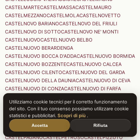
CASTELMARTE
CASTELMASSA
CASTELMAURO
CASTELMEZZANO
CASTELMOLA
CASTELNOVETTO
CASTELNOVO BARIANO
CASTELNOVO DEL FRIULI
CASTELNOVO DI SOTTO
CASTELNOVO NE' MONTI
CASTELNUOVO
CASTELNUOVO BELBO
CASTELNUOVO BERARDENGA
CASTELNUOVO BOCCA D'ADDA
CASTELNUOVO BORMIDA
CASTELNUOVO BOZZENTE
CASTELNUOVO CALCEA
CASTELNUOVO CILENTO
CASTELNUOVO DEL GARDA
CASTELNUOVO DELLA DAUNIA
CASTELNUOVO DI CEVA
CASTELNUOVO DI CONZA
CASTELNUOVO DI FARFA
CASTELNUOVO DI GARFAGNANA
Utilizziamo cookie tecnici per il corretto funzionamento
CASTELNUOVO DI PORTO
CASTELNUOVO DON BOSCO
del sito. Con il tuo consenso possiamo utilizzare cookie
CASTELNUOVO MAGRA
CASTELNUOVO NIGRA
statistici e pubblicitari.
Scopri di più
.
CASTELNUOVO PARANO
CASTELNUOVO RANGONE
Accetta
Rifiuta
CASTELNUOVO SCRIVIA
CASTELNUOVO VAL DI CECINA
CASTELPAGANO
CASTELPETROSO
CASTELPIZZUTO