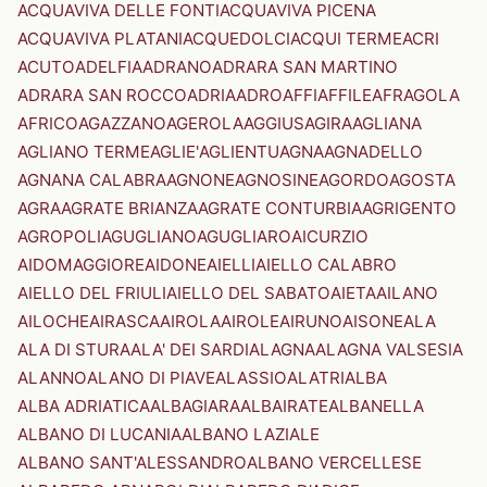
ACQUAVIVA DELLE FONTI
ACQUAVIVA PICENA
ACQUAVIVA PLATANI
ACQUEDOLCI
ACQUI TERME
ACRI
ACUTO
ADELFIA
ADRANO
ADRARA SAN MARTINO
ADRARA SAN ROCCO
ADRIA
ADRO
AFFI
AFFILE
AFRAGOLA
AFRICO
AGAZZANO
AGEROLA
AGGIUS
AGIRA
AGLIANA
AGLIANO TERME
AGLIE'
AGLIENTU
AGNA
AGNADELLO
AGNANA CALABRA
AGNONE
AGNOSINE
AGORDO
AGOSTA
AGRA
AGRATE BRIANZA
AGRATE CONTURBIA
AGRIGENTO
AGROPOLI
AGUGLIANO
AGUGLIARO
AICURZIO
AIDOMAGGIORE
AIDONE
AIELLI
AIELLO CALABRO
AIELLO DEL FRIULI
AIELLO DEL SABATO
AIETA
AILANO
AILOCHE
AIRASCA
AIROLA
AIROLE
AIRUNO
AISONE
ALA
ALA DI STURA
ALA' DEI SARDI
ALAGNA
ALAGNA VALSESIA
ALANNO
ALANO DI PIAVE
ALASSIO
ALATRI
ALBA
ALBA ADRIATICA
ALBAGIARA
ALBAIRATE
ALBANELLA
ALBANO DI LUCANIA
ALBANO LAZIALE
ALBANO SANT'ALESSANDRO
ALBANO VERCELLESE