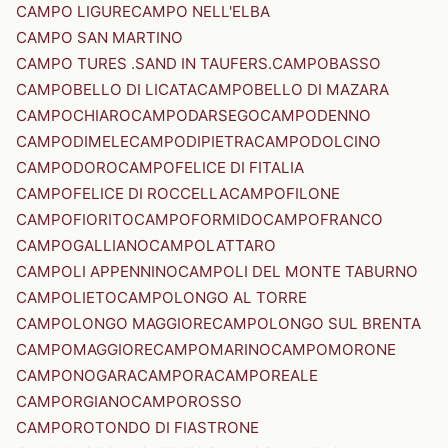
CAMPO LIGURE
CAMPO NELL'ELBA
CAMPO SAN MARTINO
CAMPO TURES .SAND IN TAUFERS.
CAMPOBASSO
CAMPOBELLO DI LICATA
CAMPOBELLO DI MAZARA
CAMPOCHIARO
CAMPODARSEGO
CAMPODENNO
CAMPODIMELE
CAMPODIPIETRA
CAMPODOLCINO
CAMPODORO
CAMPOFELICE DI FITALIA
CAMPOFELICE DI ROCCELLA
CAMPOFILONE
CAMPOFIORITO
CAMPOFORMIDO
CAMPOFRANCO
CAMPOGALLIANO
CAMPOLATTARO
CAMPOLI APPENNINO
CAMPOLI DEL MONTE TABURNO
CAMPOLIETO
CAMPOLONGO AL TORRE
CAMPOLONGO MAGGIORE
CAMPOLONGO SUL BRENTA
CAMPOMAGGIORE
CAMPOMARINO
CAMPOMORONE
CAMPONOGARA
CAMPORA
CAMPOREALE
CAMPORGIANO
CAMPOROSSO
CAMPOROTONDO DI FIASTRONE