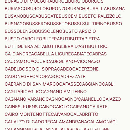
BURAGO DI MOLGORA
BURCEI
BURGIO
BURGOS
BURIASCO
BUROLO
BURONZO
BUSACHI
BUSALLA
BUSANA
BUSANO
BUSCA
BUSCATE
BUSCEMI
BUSETO PALIZZOLO
BUSNAGO
BUSSERO
BUSSETO
BUSSI SUL TIRINO
BUSSO
BUSSOLENGO
BUSSOLENO
BUSTO ARSIZIO
BUSTO GAROLFO
BUTERA
BUTI
BUTTAPIETRA
BUTTIGLIERA ALTA
BUTTIGLIERA D'ASTI
BUTTRIO
CA' D'ANDREA
CABELLA LIGURE
CABIATE
CABRAS
CACCAMO
CACCURI
CADEGLIANO-VICONAGO
CADELBOSCO DI SOPRA
CADEO
CADERZONE
CADONEGHE
CADORAGO
CADREZZATE
CAERANO DI SAN MARCO
CAFASSE
CAGGIANO
CAGLI
CAGLIARI
CAGLIO
CAGNANO AMITERNO
CAGNANO VARANO
CAGNO
CAGNO'
CAIANELLO
CAIAZZO
CAINES .KUENS.
CAINO
CAIOLO
CAIRANO
CAIRATE
CAIRO MONTENOTTE
CAIVANO
CALABRITTO
CALALZO DI CADORE
CALAMANDRANA
CALAMONACI
CALANGIANUS
CALANNA
CALASCA-CASTIGLIONE