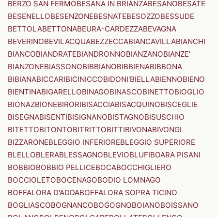
BERZO SAN FERMO
BESANA IN BRIANZA
BESANO
BESATE
BESENELLO
BESENZONE
BESNATE
BESOZZO
BESSUDE
BETTOLA
BETTONA
BEURA-CARDEZZA
BEVAGNA
BEVERINO
BEVILACQUA
BEZZECCA
BIANCAVILLA
BIANCHI
BIANCO
BIANDRATE
BIANDRONNO
BIANZANO
BIANZE'
BIANZONE
BIASSONO
BIBBIANO
BIBBIENA
BIBBONA
BIBIANA
BICCARI
BICINICCO
BIDONI'
BIELLA
BIENNO
BIENO
BIENTINA
BIGARELLO
BINAGO
BINASCO
BINETTO
BIOGLIO
BIONAZ
BIONE
BIRORI
BISACCIA
BISACQUINO
BISCEGLIE
BISEGNA
BISENTI
BISIGNANO
BISTAGNO
BISUSCHIO
BITETTO
BITONTO
BITRITTO
BITTI
BIVONA
BIVONGI
BIZZARONE
BLEGGIO INFERIORE
BLEGGIO SUPERIORE
BLELLO
BLERA
BLESSAGNO
BLEVIO
BLUFI
BOARA PISANI
BOBBIO
BOBBIO PELLICE
BOCA
BOCCHIGLIERO
BOCCIOLETO
BOCENAGO
BODIO LOMNAGO
BOFFALORA D'ADDA
BOFFALORA SOPRA TICINO
BOGLIASCO
BOGNANCO
BOGOGNO
BOIANO
BOISSANO