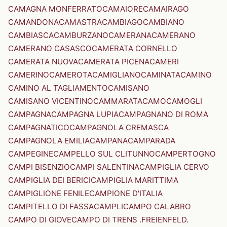
CAMAGNA MONFERRATO
CAMAIORE
CAMAIRAGO
CAMANDONA
CAMASTRA
CAMBIAGO
CAMBIANO
CAMBIASCA
CAMBURZANO
CAMERANA
CAMERANO
CAMERANO CASASCO
CAMERATA CORNELLO
CAMERATA NUOVA
CAMERATA PICENA
CAMERI
CAMERINO
CAMEROTA
CAMIGLIANO
CAMINATA
CAMINO
CAMINO AL TAGLIAMENTO
CAMISANO
CAMISANO VICENTINO
CAMMARATA
CAMO
CAMOGLI
CAMPAGNA
CAMPAGNA LUPIA
CAMPAGNANO DI ROMA
CAMPAGNATICO
CAMPAGNOLA CREMASCA
CAMPAGNOLA EMILIA
CAMPANA
CAMPARADA
CAMPEGINE
CAMPELLO SUL CLITUNNO
CAMPERTOGNO
CAMPI BISENZIO
CAMPI SALENTINA
CAMPIGLIA CERVO
CAMPIGLIA DEI BERICI
CAMPIGLIA MARITTIMA
CAMPIGLIONE FENILE
CAMPIONE D'ITALIA
CAMPITELLO DI FASSA
CAMPLI
CAMPO CALABRO
CAMPO DI GIOVE
CAMPO DI TRENS .FREIENFELD.