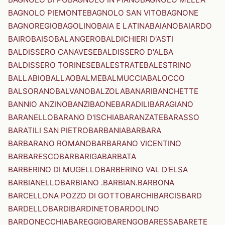
BAGNOLO PIEMONTE
BAGNOLO SAN VITO
BAGNONE
BAGNOREGIO
BAGOLINO
BAIA E LATINA
BAIANO
BAIARDO
BAIRO
BAISO
BALANGERO
BALDICHIERI D'ASTI
BALDISSERO CANAVESE
BALDISSERO D'ALBA
BALDISSERO TORINESE
BALESTRATE
BALESTRINO
BALLABIO
BALLAO
BALME
BALMUCCIA
BALOCCO
BALSORANO
BALVANO
BALZOLA
BANARI
BANCHETTE
BANNIO ANZINO
BANZI
BAONE
BARADILI
BARAGIANO
BARANELLO
BARANO D'ISCHIA
BARANZATE
BARASSO
BARATILI SAN PIETRO
BARBANIA
BARBARA
BARBARANO ROMANO
BARBARANO VICENTINO
BARBARESCO
BARBARIGA
BARBATA
BARBERINO DI MUGELLO
BARBERINO VAL D'ELSA
BARBIANELLO
BARBIANO .BARBIAN.
BARBONA
BARCELLONA POZZO DI GOTTO
BARCHI
BARCIS
BARD
BARDELLO
BARDI
BARDINETO
BARDOLINO
BARDONECCHIA
BAREGGIO
BARENGO
BARESSA
BARETE