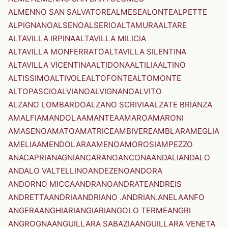
ALMENNO SAN SALVATORE
ALMESE
ALONTE
ALPETTE
ALPIGNANO
ALSENO
ALSERIO
ALTAMURA
ALTARE
ALTAVILLA IRPINA
ALTAVILLA MILICIA
ALTAVILLA MONFERRATO
ALTAVILLA SILENTINA
ALTAVILLA VICENTINA
ALTIDONA
ALTILIA
ALTINO
ALTISSIMO
ALTIVOLE
ALTOFONTE
ALTOMONTE
ALTOPASCIO
ALVIANO
ALVIGNANO
ALVITO
ALZANO LOMBARDO
ALZANO SCRIVIA
ALZATE BRIANZA
AMALFI
AMANDOLA
AMANTEA
AMARO
AMARONI
AMASENO
AMATO
AMATRICE
AMBIVERE
AMBLAR
AMEGLIA
AMELIA
AMENDOLARA
AMENO
AMOROSI
AMPEZZO
ANACAPRI
ANAGNI
ANCARANO
ANCONA
ANDALI
ANDALO
ANDALO VALTELLINO
ANDEZENO
ANDORA
ANDORNO MICCA
ANDRANO
ANDRATE
ANDREIS
ANDRETTA
ANDRIA
ANDRIANO .ANDRIAN.
ANELA
ANFO
ANGERA
ANGHIARI
ANGIARI
ANGOLO TERME
ANGRI
ANGROGNA
ANGUILLARA SABAZIA
ANGUILLARA VENETA