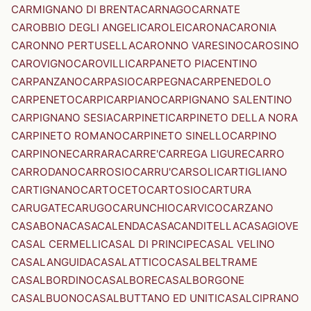
CARMIGNANO DI BRENTA
CARNAGO
CARNATE
CAROBBIO DEGLI ANGELI
CAROLEI
CARONA
CARONIA
CARONNO PERTUSELLA
CARONNO VARESINO
CAROSINO
CAROVIGNO
CAROVILLI
CARPANETO PIACENTINO
CARPANZANO
CARPASIO
CARPEGNA
CARPENEDOLO
CARPENETO
CARPI
CARPIANO
CARPIGNANO SALENTINO
CARPIGNANO SESIA
CARPINETI
CARPINETO DELLA NORA
CARPINETO ROMANO
CARPINETO SINELLO
CARPINO
CARPINONE
CARRARA
CARRE'
CARREGA LIGURE
CARRO
CARRODANO
CARROSIO
CARRU'
CARSOLI
CARTIGLIANO
CARTIGNANO
CARTOCETO
CARTOSIO
CARTURA
CARUGATE
CARUGO
CARUNCHIO
CARVICO
CARZANO
CASABONA
CASACALENDA
CASACANDITELLA
CASAGIOVE
CASAL CERMELLI
CASAL DI PRINCIPE
CASAL VELINO
CASALANGUIDA
CASALATTICO
CASALBELTRAME
CASALBORDINO
CASALBORE
CASALBORGONE
CASALBUONO
CASALBUTTANO ED UNITI
CASALCIPRANO