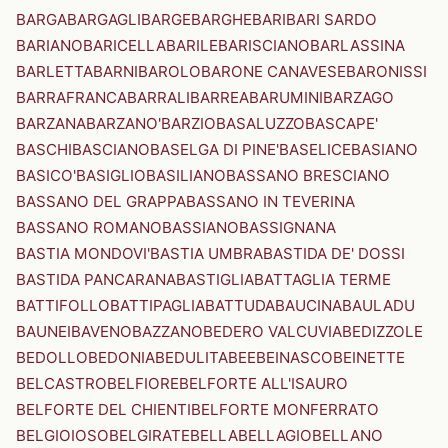
BARGA
BARGAGLI
BARGE
BARGHE
BARI
BARI SARDO
BARIANO
BARICELLA
BARILE
BARISCIANO
BARLASSINA
BARLETTA
BARNI
BAROLO
BARONE CANAVESE
BARONISSI
BARRAFRANCA
BARRALI
BARREA
BARUMINI
BARZAGO
BARZANA
BARZANO'
BARZIO
BASALUZZO
BASCAPE'
BASCHI
BASCIANO
BASELGA DI PINE'
BASELICE
BASIANO
BASICO'
BASIGLIO
BASILIANO
BASSANO BRESCIANO
BASSANO DEL GRAPPA
BASSANO IN TEVERINA
BASSANO ROMANO
BASSIANO
BASSIGNANA
BASTIA MONDOVI'
BASTIA UMBRA
BASTIDA DE' DOSSI
BASTIDA PANCARANA
BASTIGLIA
BATTAGLIA TERME
BATTIFOLLO
BATTIPAGLIA
BATTUDA
BAUCINA
BAULADU
BAUNEI
BAVENO
BAZZANO
BEDERO VALCUVIA
BEDIZZOLE
BEDOLLO
BEDONIA
BEDULITA
BEE
BEINASCO
BEINETTE
BELCASTRO
BELFIORE
BELFORTE ALL'ISAURO
BELFORTE DEL CHIENTI
BELFORTE MONFERRATO
BELGIOIOSO
BELGIRATE
BELLA
BELLAGIO
BELLANO