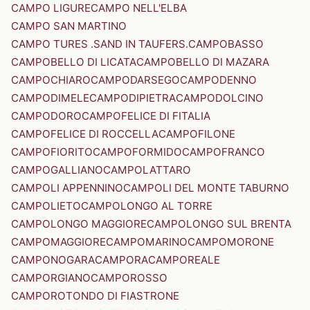
CAMPO LIGURE
CAMPO NELL'ELBA
CAMPO SAN MARTINO
CAMPO TURES .SAND IN TAUFERS.
CAMPOBASSO
CAMPOBELLO DI LICATA
CAMPOBELLO DI MAZARA
CAMPOCHIARO
CAMPODARSEGO
CAMPODENNO
CAMPODIMELE
CAMPODIPIETRA
CAMPODOLCINO
CAMPODORO
CAMPOFELICE DI FITALIA
CAMPOFELICE DI ROCCELLA
CAMPOFILONE
CAMPOFIORITO
CAMPOFORMIDO
CAMPOFRANCO
CAMPOGALLIANO
CAMPOLATTARO
CAMPOLI APPENNINO
CAMPOLI DEL MONTE TABURNO
CAMPOLIETO
CAMPOLONGO AL TORRE
CAMPOLONGO MAGGIORE
CAMPOLONGO SUL BRENTA
CAMPOMAGGIORE
CAMPOMARINO
CAMPOMORONE
CAMPONOGARA
CAMPORA
CAMPOREALE
CAMPORGIANO
CAMPOROSSO
CAMPOROTONDO DI FIASTRONE