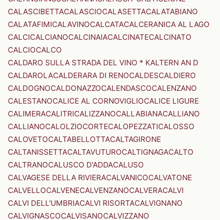
CALASCIBETTA
CALASCIO
CALASETTA
CALATABIANO
CALATAFIMI
CALAVINO
CALCATA
CALCERANICA AL LAGO
CALCI
CALCIANO
CALCINAIA
CALCINATE
CALCINATO
CALCIO
CALCO
CALDARO SULLA STRADA DEL VINO * KALTERN AN D
CALDAROLA
CALDERARA DI RENO
CALDES
CALDIERO
CALDOGNO
CALDONAZZO
CALENDASCO
CALENZANO
CALESTANO
CALICE AL CORNOVIGLIO
CALICE LIGURE
CALIMERA
CALITRI
CALIZZANO
CALLABIANA
CALLIANO
CALLIANO
CALOLZIOCORTE
CALOPEZZATI
CALOSSO
CALOVETO
CALTABELLOTTA
CALTAGIRONE
CALTANISSETTA
CALTAVUTURO
CALTIGNAGA
CALTO
CALTRANO
CALUSCO D'ADDA
CALUSO
CALVAGESE DELLA RIVIERA
CALVANICO
CALVATONE
CALVELLO
CALVENE
CALVENZANO
CALVERA
CALVI
CALVI DELL'UMBRIA
CALVI RISORTA
CALVIGNANO
CALVIGNASCO
CALVISANO
CALVIZZANO