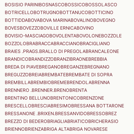
BOSISIO PARINI
BOSNASCO
BOSSICO
BOSSOLASCO
BOTRICELLO
BOTRUGNO
BOTTANUCO
BOTTICINO
BOTTIDDA
BOVA
BOVA MARINA
BOVALINO
BOVEGNO
BOVES
BOVEZZO
BOVILLE ERNICA
BOVINO
BOVISIO-MASCIAGO
BOVOLENTA
BOVOLONE
BOZZOLE
BOZZOLO
BRA
BRACCA
BRACCIANO
BRACIGLIANO
BRAIES .PRAGS.
BRALLO DI PREGOLA
BRANCALEONE
BRANDICO
BRANDIZZO
BRANZI
BRAONE
BREBBIA
BREDA DI PIAVE
BREGANO
BREGANZE
BREGNANO
BREGUZZO
BREIA
BREMBATE
BREMBATE DI SOPRA
BREMBILLA
BREMBIO
BREME
BRENDOLA
BRENNA
BRENNERO .BRENNER.
BRENO
BRENTA
BRENTINO BELLUNO
BRENTONICO
BRENZONE
BRESCELLO
BRESCIA
BRESIMO
BRESSANA BOTTARONE
BRESSANONE .BRIXEN.
BRESSANVIDO
BRESSO
BREZ
BREZZO DI BEDERO
BRIAGLIA
BRIATICO
BRICHERASIO
BRIENNO
BRIENZA
BRIGA ALTA
BRIGA NOVARESE