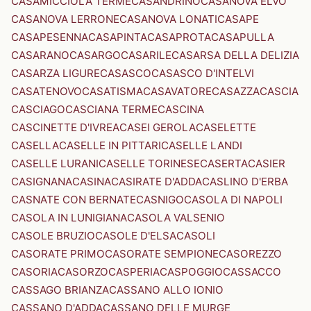
CASAMICCIOLA TERME
CASANDRINO
CASANOVA ELVO
CASANOVA LERRONE
CASANOVA LONATI
CASAPE
CASAPESENNA
CASAPINTA
CASAPROTA
CASAPULLA
CASARANO
CASARGO
CASARILE
CASARSA DELLA DELIZIA
CASARZA LIGURE
CASASCO
CASASCO D'INTELVI
CASATENOVO
CASATISMA
CASAVATORE
CASAZZA
CASCIA
CASCIAGO
CASCIANA TERME
CASCINA
CASCINETTE D'IVREA
CASEI GEROLA
CASELETTE
CASELLA
CASELLE IN PITTARI
CASELLE LANDI
CASELLE LURANI
CASELLE TORINESE
CASERTA
CASIER
CASIGNANA
CASINA
CASIRATE D'ADDA
CASLINO D'ERBA
CASNATE CON BERNATE
CASNIGO
CASOLA DI NAPOLI
CASOLA IN LUNIGIANA
CASOLA VALSENIO
CASOLE BRUZIO
CASOLE D'ELSA
CASOLI
CASORATE PRIMO
CASORATE SEMPIONE
CASOREZZO
CASORIA
CASORZO
CASPERIA
CASPOGGIO
CASSACCO
CASSAGO BRIANZA
CASSANO ALLO IONIO
CASSANO D'ADDA
CASSANO DELLE MURGE