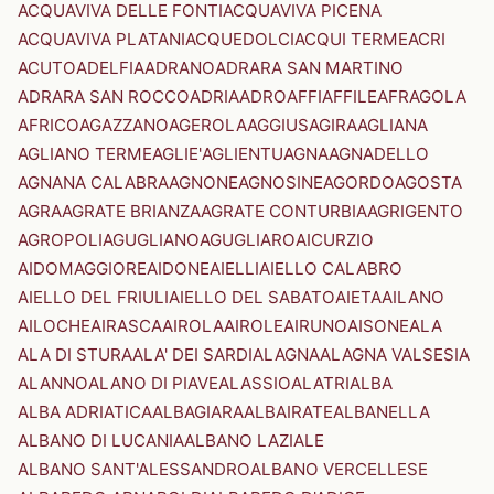
ACQUAVIVA DELLE FONTI
ACQUAVIVA PICENA
ACQUAVIVA PLATANI
ACQUEDOLCI
ACQUI TERME
ACRI
ACUTO
ADELFIA
ADRANO
ADRARA SAN MARTINO
ADRARA SAN ROCCO
ADRIA
ADRO
AFFI
AFFILE
AFRAGOLA
AFRICO
AGAZZANO
AGEROLA
AGGIUS
AGIRA
AGLIANA
AGLIANO TERME
AGLIE'
AGLIENTU
AGNA
AGNADELLO
AGNANA CALABRA
AGNONE
AGNOSINE
AGORDO
AGOSTA
AGRA
AGRATE BRIANZA
AGRATE CONTURBIA
AGRIGENTO
AGROPOLI
AGUGLIANO
AGUGLIARO
AICURZIO
AIDOMAGGIORE
AIDONE
AIELLI
AIELLO CALABRO
AIELLO DEL FRIULI
AIELLO DEL SABATO
AIETA
AILANO
AILOCHE
AIRASCA
AIROLA
AIROLE
AIRUNO
AISONE
ALA
ALA DI STURA
ALA' DEI SARDI
ALAGNA
ALAGNA VALSESIA
ALANNO
ALANO DI PIAVE
ALASSIO
ALATRI
ALBA
ALBA ADRIATICA
ALBAGIARA
ALBAIRATE
ALBANELLA
ALBANO DI LUCANIA
ALBANO LAZIALE
ALBANO SANT'ALESSANDRO
ALBANO VERCELLESE