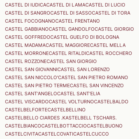
CASTEL DI IUDICA
CASTEL DI LAMA
CASTEL DI LUCIO
CASTEL DI SANGRO
CASTEL DI SASSO
CASTEL DI TORA
CASTEL FOCOGNANO
CASTEL FRENTANO
CASTEL GABBIANO
CASTEL GANDOLFO
CASTEL GIORGIO
CASTEL GOFFREDO
CASTEL GUELFO DI BOLOGNA
CASTEL MADAMA
CASTEL MAGGIORE
CASTEL MELLA
CASTEL MORRONE
CASTEL RITALDI
CASTEL ROCCHERO
CASTEL ROZZONE
CASTEL SAN GIORGIO
CASTEL SAN GIOVANNI
CASTEL SAN LORENZO
CASTEL SAN NICCOLO'
CASTEL SAN PIETRO ROMANO
CASTEL SAN PIETRO TERME
CASTEL SAN VINCENZO
CASTEL SANT'ANGELO
CASTEL SANT'ELIA
CASTEL VISCARDO
CASTEL VOLTURNO
CASTELBALDO
CASTELBELFORTE
CASTELBELLINO
CASTELBELLO CIARDES .KASTELBELL TSCHARS.
CASTELBIANCO
CASTELBOTTACCIO
CASTELBUONO
CASTELCIVITA
CASTELCOVATI
CASTELCUCCO