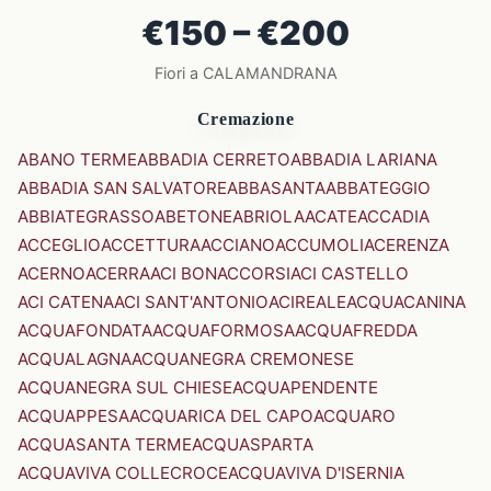
€150 – €200
Fiori a CALAMANDRANA
Cremazione
ABANO TERME
ABBADIA CERRETO
ABBADIA LARIANA
ABBADIA SAN SALVATORE
ABBASANTA
ABBATEGGIO
ABBIATEGRASSO
ABETONE
ABRIOLA
ACATE
ACCADIA
ACCEGLIO
ACCETTURA
ACCIANO
ACCUMOLI
ACERENZA
ACERNO
ACERRA
ACI BONACCORSI
ACI CASTELLO
ACI CATENA
ACI SANT'ANTONIO
ACIREALE
ACQUACANINA
ACQUAFONDATA
ACQUAFORMOSA
ACQUAFREDDA
ACQUALAGNA
ACQUANEGRA CREMONESE
ACQUANEGRA SUL CHIESE
ACQUAPENDENTE
ACQUAPPESA
ACQUARICA DEL CAPO
ACQUARO
ACQUASANTA TERME
ACQUASPARTA
ACQUAVIVA COLLECROCE
ACQUAVIVA D'ISERNIA