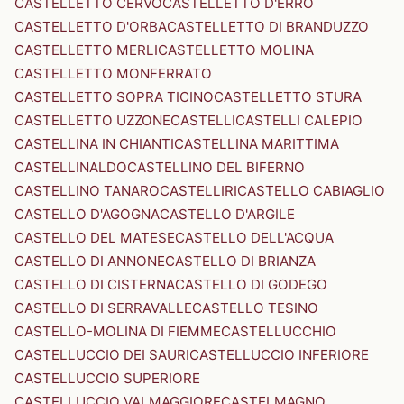
CASTELLETTO CERVO
CASTELLETTO D'ERRO
CASTELLETTO D'ORBA
CASTELLETTO DI BRANDUZZO
CASTELLETTO MERLI
CASTELLETTO MOLINA
CASTELLETTO MONFERRATO
CASTELLETTO SOPRA TICINO
CASTELLETTO STURA
CASTELLETTO UZZONE
CASTELLI
CASTELLI CALEPIO
CASTELLINA IN CHIANTI
CASTELLINA MARITTIMA
CASTELLINALDO
CASTELLINO DEL BIFERNO
CASTELLINO TANARO
CASTELLIRI
CASTELLO CABIAGLIO
CASTELLO D'AGOGNA
CASTELLO D'ARGILE
CASTELLO DEL MATESE
CASTELLO DELL'ACQUA
CASTELLO DI ANNONE
CASTELLO DI BRIANZA
CASTELLO DI CISTERNA
CASTELLO DI GODEGO
CASTELLO DI SERRAVALLE
CASTELLO TESINO
CASTELLO-MOLINA DI FIEMME
CASTELLUCCHIO
CASTELLUCCIO DEI SAURI
CASTELLUCCIO INFERIORE
CASTELLUCCIO SUPERIORE
CASTELLUCCIO VALMAGGIORE
CASTELMAGNO