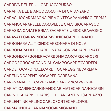
CAPRIVA DEL FRIULI
CAPUA
CAPURSO
CARAFFA DEL BIANCO
CARAFFA DI CATANZARO
CARAGLIO
CARAMAGNA PIEMONTE
CARAMANICO TERME
CARANO
CARAPELLE
CARAPELLE CALVISIO
CARASCO
CARASSAI
CARATE BRIANZA
CARATE URIO
CARAVAGGIO
CARAVATE
CARAVINO
CARAVONICA
CARBOGNANO
CARBONARA AL TICINO
CARBONARA DI NOLA
CARBONARA DI PO
CARBONARA SCRIVIA
CARBONATE
CARBONE
CARBONERA
CARBONIA
CARCARE
CARCERI
CARCOFORO
CARDANO AL CAMPO
CARDE'
CARDEDU
CARDETO
CARDINALE
CARDITO
CAREGGINE
CAREMA
CARENNO
CARENTINO
CARERI
CARESANA
CARESANABLOT
CAREZZANO
CARFIZZI
CARGEGHE
CARIATI
CARIFE
CARIGNANO
CARIMATE
CARINARO
CARINI
CARINOLA
CARISIO
CARISOLO
CARLANTINO
CARLAZZO
CARLENTINI
CARLINO
CARLOFORTE
CARLOPOLI
CARMAGNOLA
CARMIANO
CARMIGNANO