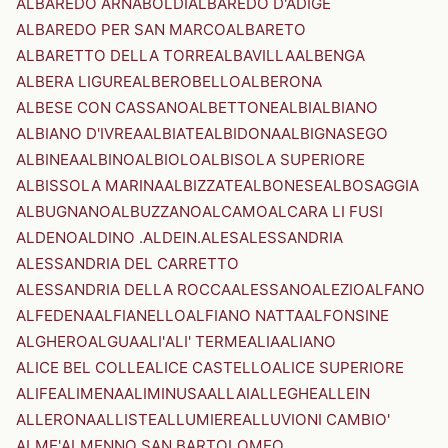
ALBAREDO ARNABOLDI
ALBAREDO D'ADIGE
ALBAREDO PER SAN MARCO
ALBARETO
ALBARETTO DELLA TORRE
ALBAVILLA
ALBENGA
ALBERA LIGURE
ALBEROBELLO
ALBERONA
ALBESE CON CASSANO
ALBETTONE
ALBI
ALBIANO
ALBIANO D'IVREA
ALBIATE
ALBIDONA
ALBIGNASEGO
ALBINEA
ALBINO
ALBIOLO
ALBISOLA SUPERIORE
ALBISSOLA MARINA
ALBIZZATE
ALBONESE
ALBOSAGGIA
ALBUGNANO
ALBUZZANO
ALCAMO
ALCARA LI FUSI
ALDENO
ALDINO .ALDEIN.
ALES
ALESSANDRIA
ALESSANDRIA DEL CARRETTO
ALESSANDRIA DELLA ROCCA
ALESSANO
ALEZIO
ALFANO
ALFEDENA
ALFIANELLO
ALFIANO NATTA
ALFONSINE
ALGHERO
ALGUA
ALI'
ALI' TERME
ALIA
ALIANO
ALICE BEL COLLE
ALICE CASTELLO
ALICE SUPERIORE
ALIFE
ALIMENA
ALIMINUSA
ALLAI
ALLEGHE
ALLEIN
ALLERONA
ALLISTE
ALLUMIERE
ALLUVIONI CAMBIO'
ALME'
ALMENNO SAN BARTOLOMEO