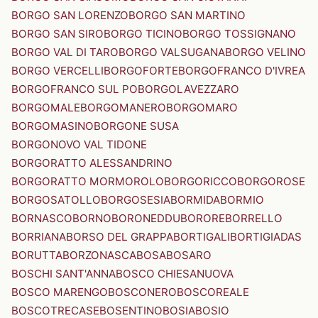
BORGO SAN LORENZO
BORGO SAN MARTINO
BORGO SAN SIRO
BORGO TICINO
BORGO TOSSIGNANO
BORGO VAL DI TARO
BORGO VALSUGANA
BORGO VELINO
BORGO VERCELLI
BORGOFORTE
BORGOFRANCO D'IVREA
BORGOFRANCO SUL PO
BORGOLAVEZZARO
BORGOMALE
BORGOMANERO
BORGOMARO
BORGOMASINO
BORGONE SUSA
BORGONOVO VAL TIDONE
BORGORATTO ALESSANDRINO
BORGORATTO MORMOROLO
BORGORICCO
BORGOROSE
BORGOSATOLLO
BORGOSESIA
BORMIDA
BORMIO
BORNASCO
BORNO
BORONEDDU
BORORE
BORRELLO
BORRIANA
BORSO DEL GRAPPA
BORTIGALI
BORTIGIADAS
BORUTTA
BORZONASCA
BOSA
BOSARO
BOSCHI SANT'ANNA
BOSCO CHIESANUOVA
BOSCO MARENGO
BOSCONERO
BOSCOREALE
BOSCOTRECASE
BOSENTINO
BOSIA
BOSIO