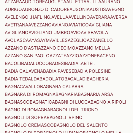
ATZARA
AUDITORE
AUGUSTA
AULETTA
AULLA
AURANO
AURIGO
AURONZO DI CADORE
AUSONIA
AUSTIS
AVEGNO
AVELENGO .HAFLING.
AVELLA
AVELLINO
AVERARA
AVERSA
AVETRANA
AVEZZANO
AVIANO
AVIATICO
AVIGLIANA
AVIGLIANO
AVIGLIANO UMBRO
AVIO
AVISE
AVOLA
AVOLASCA
AYAS
AYMAVILLES
AZEGLIO
AZZANELLO
AZZANO D'ASTI
AZZANO DECIMO
AZZANO MELLA
AZZANO SAN PAOLO
AZZATE
AZZIO
AZZONE
BACENO
BACOLI
BADALUCCO
BADESI
BADIA .ABTEI.
BADIA CALAVENA
BADIA PAVESE
BADIA POLESINE
BADIA TEDALDA
BADOLATO
BAGALADI
BAGHERIA
BAGNACAVALLO
BAGNARA CALABRA
BAGNARA DI ROMAGNA
BAGNARIA
BAGNARIA ARSA
BAGNASCO
BAGNATICA
BAGNI DI LUCCA
BAGNO A RIPOLI
BAGNO DI ROMAGNA
BAGNOLI DEL TRIGNO
BAGNOLI DI SOPRA
BAGNOLI IRPINO
BAGNOLO CREMASCO
BAGNOLO DEL SALENTO
BAGNOLO DI PO
BAGNOLO IN PIANO
BAGNOLO MELLA