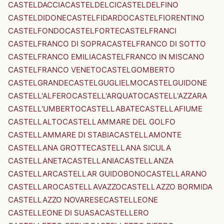
CASTELDACCIA
CASTELDELCI
CASTELDELFINO
CASTELDIDONE
CASTELFIDARDO
CASTELFIORENTINO
CASTELFONDO
CASTELFORTE
CASTELFRANCI
CASTELFRANCO DI SOPRA
CASTELFRANCO DI SOTTO
CASTELFRANCO EMILIA
CASTELFRANCO IN MISCANO
CASTELFRANCO VENETO
CASTELGOMBERTO
CASTELGRANDE
CASTELGUGLIELMO
CASTELGUIDONE
CASTELL'ALFERO
CASTELL'ARQUATO
CASTELL'AZZARA
CASTELL'UMBERTO
CASTELLABATE
CASTELLAFIUME
CASTELLALTO
CASTELLAMMARE DEL GOLFO
CASTELLAMMARE DI STABIA
CASTELLAMONTE
CASTELLANA GROTTE
CASTELLANA SICULA
CASTELLANETA
CASTELLANIA
CASTELLANZA
CASTELLAR
CASTELLAR GUIDOBONO
CASTELLARANO
CASTELLARO
CASTELLAVAZZO
CASTELLAZZO BORMIDA
CASTELLAZZO NOVARESE
CASTELLEONE
CASTELLEONE DI SUASA
CASTELLERO