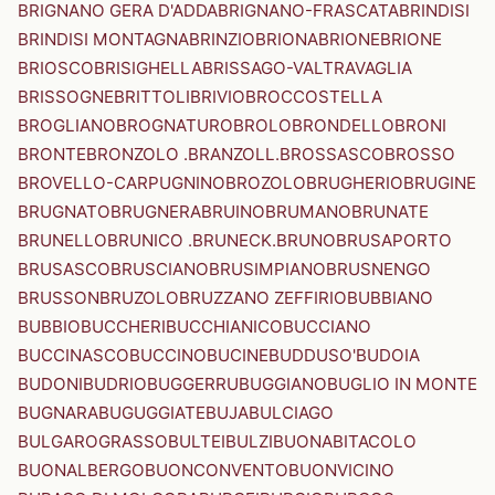
BRIGNANO GERA D'ADDA
BRIGNANO-FRASCATA
BRINDISI
BRINDISI MONTAGNA
BRINZIO
BRIONA
BRIONE
BRIONE
BRIOSCO
BRISIGHELLA
BRISSAGO-VALTRAVAGLIA
BRISSOGNE
BRITTOLI
BRIVIO
BROCCOSTELLA
BROGLIANO
BROGNATURO
BROLO
BRONDELLO
BRONI
BRONTE
BRONZOLO .BRANZOLL.
BROSSASCO
BROSSO
BROVELLO-CARPUGNINO
BROZOLO
BRUGHERIO
BRUGINE
BRUGNATO
BRUGNERA
BRUINO
BRUMANO
BRUNATE
BRUNELLO
BRUNICO .BRUNECK.
BRUNO
BRUSAPORTO
BRUSASCO
BRUSCIANO
BRUSIMPIANO
BRUSNENGO
BRUSSON
BRUZOLO
BRUZZANO ZEFFIRIO
BUBBIANO
BUBBIO
BUCCHERI
BUCCHIANICO
BUCCIANO
BUCCINASCO
BUCCINO
BUCINE
BUDDUSO'
BUDOIA
BUDONI
BUDRIO
BUGGERRU
BUGGIANO
BUGLIO IN MONTE
BUGNARA
BUGUGGIATE
BUJA
BULCIAGO
BULGAROGRASSO
BULTEI
BULZI
BUONABITACOLO
BUONALBERGO
BUONCONVENTO
BUONVICINO