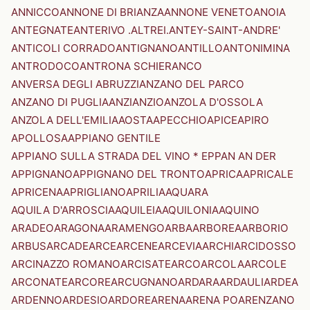
ANNICCO
ANNONE DI BRIANZA
ANNONE VENETO
ANOIA
ANTEGNATE
ANTERIVO .ALTREI.
ANTEY-SAINT-ANDRE'
ANTICOLI CORRADO
ANTIGNANO
ANTILLO
ANTONIMINA
ANTRODOCO
ANTRONA SCHIERANCO
ANVERSA DEGLI ABRUZZI
ANZANO DEL PARCO
ANZANO DI PUGLIA
ANZI
ANZIO
ANZOLA D'OSSOLA
ANZOLA DELL'EMILIA
AOSTA
APECCHIO
APICE
APIRO
APOLLOSA
APPIANO GENTILE
APPIANO SULLA STRADA DEL VINO * EPPAN AN DER
APPIGNANO
APPIGNANO DEL TRONTO
APRICA
APRICALE
APRICENA
APRIGLIANO
APRILIA
AQUARA
AQUILA D'ARROSCIA
AQUILEIA
AQUILONIA
AQUINO
ARADEO
ARAGONA
ARAMENGO
ARBA
ARBOREA
ARBORIO
ARBUS
ARCADE
ARCE
ARCENE
ARCEVIA
ARCHI
ARCIDOSSO
ARCINAZZO ROMANO
ARCISATE
ARCO
ARCOLA
ARCOLE
ARCONATE
ARCORE
ARCUGNANO
ARDARA
ARDAULI
ARDEA
ARDENNO
ARDESIO
ARDORE
ARENA
ARENA PO
ARENZANO