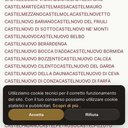
CASTELMARTE
CASTELMASSA
CASTELMAURO
CASTELMEZZANO
CASTELMOLA
CASTELNOVETTO
CASTELNOVO BARIANO
CASTELNOVO DEL FRIULI
CASTELNOVO DI SOTTO
CASTELNOVO NE' MONTI
CASTELNUOVO
CASTELNUOVO BELBO
CASTELNUOVO BERARDENGA
CASTELNUOVO BOCCA D'ADDA
CASTELNUOVO BORMIDA
CASTELNUOVO BOZZENTE
CASTELNUOVO CALCEA
CASTELNUOVO CILENTO
CASTELNUOVO DEL GARDA
CASTELNUOVO DELLA DAUNIA
CASTELNUOVO DI CEVA
CASTELNUOVO DI CONZA
CASTELNUOVO DI FARFA
CASTELNUOVO DI GARFAGNANA
Utilizziamo cookie tecnici per il corretto funzionamento
CASTELNUOVO DI PORTO
CASTELNUOVO DON BOSCO
del sito. Con il tuo consenso possiamo utilizzare cookie
CASTELNUOVO MAGRA
CASTELNUOVO NIGRA
statistici e pubblicitari.
Scopri di più
.
CASTELNUOVO PARANO
CASTELNUOVO RANGONE
Accetta
Rifiuta
CASTELNUOVO SCRIVIA
CASTELNUOVO VAL DI CECINA
CASTELPAGANO
CASTELPETROSO
CASTELPIZZUTO