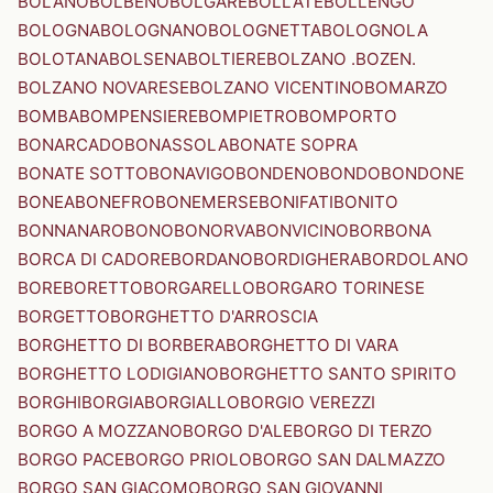
BOLANO
BOLBENO
BOLGARE
BOLLATE
BOLLENGO
BOLOGNA
BOLOGNANO
BOLOGNETTA
BOLOGNOLA
BOLOTANA
BOLSENA
BOLTIERE
BOLZANO .BOZEN.
BOLZANO NOVARESE
BOLZANO VICENTINO
BOMARZO
BOMBA
BOMPENSIERE
BOMPIETRO
BOMPORTO
BONARCADO
BONASSOLA
BONATE SOPRA
BONATE SOTTO
BONAVIGO
BONDENO
BONDO
BONDONE
BONEA
BONEFRO
BONEMERSE
BONIFATI
BONITO
BONNANARO
BONO
BONORVA
BONVICINO
BORBONA
BORCA DI CADORE
BORDANO
BORDIGHERA
BORDOLANO
BORE
BORETTO
BORGARELLO
BORGARO TORINESE
BORGETTO
BORGHETTO D'ARROSCIA
BORGHETTO DI BORBERA
BORGHETTO DI VARA
BORGHETTO LODIGIANO
BORGHETTO SANTO SPIRITO
BORGHI
BORGIA
BORGIALLO
BORGIO VEREZZI
BORGO A MOZZANO
BORGO D'ALE
BORGO DI TERZO
BORGO PACE
BORGO PRIOLO
BORGO SAN DALMAZZO
BORGO SAN GIACOMO
BORGO SAN GIOVANNI