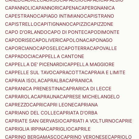
CAPANNOLI
CAPANNORI
CAPENA
CAPERGNANICA
CAPESTRANO
CAPIAGO INTIMIANO
CAPISTRANO
CAPISTRELLO
CAPITIGNANO
CAPIZZI
CAPIZZONE
CAPO D'ORLANDO
CAPO DI PONTE
CAPODIMONTE
CAPODRISE
CAPOLIVERI
CAPOLONA
CAPONAGO
CAPORCIANO
CAPOSELE
CAPOTERRA
CAPOVALLE
CAPPADOCIA
CAPPELLA CANTONE
CAPPELLA DE' PICENARDI
CAPPELLA MAGGIORE
CAPPELLE SUL TAVO
CAPRACOTTA
CAPRAIA E LIMITE
CAPRAIA ISOLA
CAPRALBA
CAPRANICA
CAPRANICA PRENESTINA
CAPRARICA DI LECCE
CAPRAROLA
CAPRAUNA
CAPRESE MICHELANGELO
CAPREZZO
CAPRI
CAPRI LEONE
CAPRIANA
CAPRIANO DEL COLLE
CAPRIATA D'ORBA
CAPRIATE SAN GERVASIO
CAPRIATI A VOLTURNO
CAPRIE
CAPRIGLIA IRPINA
CAPRIGLIO
CAPRILE
CAPRINO BERGAMASCO
CAPRINO VERONESE
CAPRIOLO