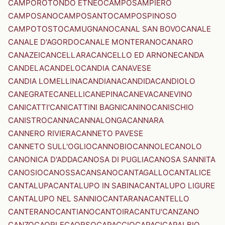
CAMPOROTONDO ETNEO
CAMPOSAMPIERO
CAMPOSANO
CAMPOSANTO
CAMPOSPINOSO
CAMPOTOSTO
CAMUGNANO
CANAL SAN BOVO
CANALE
CANALE D'AGORDO
CANALE MONTERANO
CANARO
CANAZEI
CANCELLARA
CANCELLO ED ARNONE
CANDA
CANDELA
CANDELO
CANDIA CANAVESE
CANDIA LOMELLINA
CANDIANA
CANDIDA
CANDIOLO
CANEGRATE
CANELLI
CANEPINA
CANEVA
CANEVINO
CANICATTI'
CANICATTINI BAGNI
CANINO
CANISCHIO
CANISTRO
CANNA
CANNALONGA
CANNARA
CANNERO RIVIERA
CANNETO PAVESE
CANNETO SULL'OGLIO
CANNOBIO
CANNOLE
CANOLO
CANONICA D'ADDA
CANOSA DI PUGLIA
CANOSA SANNITA
CANOSIO
CANOSSA
CANSANO
CANTAGALLO
CANTALICE
CANTALUPA
CANTALUPO IN SABINA
CANTALUPO LIGURE
CANTALUPO NEL SANNIO
CANTARANA
CANTELLO
CANTERANO
CANTIANO
CANTOIRA
CANTU'
CANZANO
CANZO
CAORLE
CAORSO
CAPACCIO
CAPACI
CAPALBIO