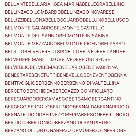
BELLANTE
BELLARIA-IGEA MARINA
BELLEGRA
BELLINO
BELLINZAGO LOMBARDO
BELLINZAGO NOVARESE
BELLIZZI
BELLONA
BELLOSGUARDO
BELLUNO
BELLUSCO
BELMONTE CALABRO
BELMONTE CASTELLO
BELMONTE DEL SANNIO
BELMONTE IN SABINA
BELMONTE MEZZAGNO
BELMONTE PICENO
BELPASSO
BELSITO
BELVEDERE DI SPINELLO
BELVEDERE LANGHE
BELVEDERE MARITTIMO
BELVEDERE OSTRENSE
BELVEGLIO
BELVI
BEMA
BENE LARIO
BENE VAGIENNA
BENESTARE
BENETUTTI
BENEVELLO
BENEVENTO
BENNA
BENTIVOGLIO
BERBENNO
BERBENNO DI VALTELLINA
BERCETO
BERCHIDDA
BEREGAZZO CON FIGLIARO
BEREGUARDO
BERGAMASCO
BERGAMO
BERGANTINO
BERGEGGI
BERGOLO
BERLINGO
BERNALDA
BERNAREGGIO
BERNATE TICINO
BERNEZZO
BERRA
BERSONE
BERTINORO
BERTIOLO
BERTONICO
BERZANO DI SAN PIETRO
BERZANO DI TORTONA
BERZO DEMO
BERZO INFERIORE