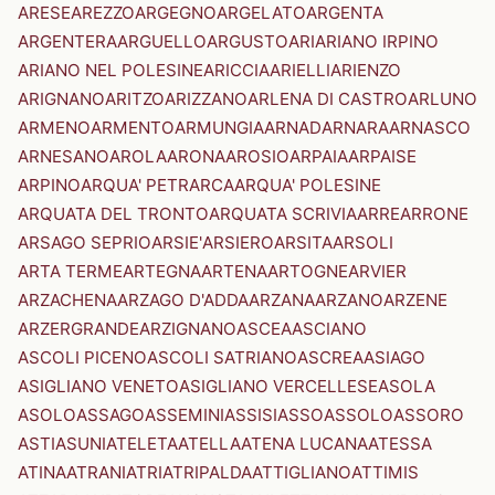
ARESE
AREZZO
ARGEGNO
ARGELATO
ARGENTA
ARGENTERA
ARGUELLO
ARGUSTO
ARI
ARIANO IRPINO
ARIANO NEL POLESINE
ARICCIA
ARIELLI
ARIENZO
ARIGNANO
ARITZO
ARIZZANO
ARLENA DI CASTRO
ARLUNO
ARMENO
ARMENTO
ARMUNGIA
ARNAD
ARNARA
ARNASCO
ARNESANO
AROLA
ARONA
AROSIO
ARPAIA
ARPAISE
ARPINO
ARQUA' PETRARCA
ARQUA' POLESINE
ARQUATA DEL TRONTO
ARQUATA SCRIVIA
ARRE
ARRONE
ARSAGO SEPRIO
ARSIE'
ARSIERO
ARSITA
ARSOLI
ARTA TERME
ARTEGNA
ARTENA
ARTOGNE
ARVIER
ARZACHENA
ARZAGO D'ADDA
ARZANA
ARZANO
ARZENE
ARZERGRANDE
ARZIGNANO
ASCEA
ASCIANO
ASCOLI PICENO
ASCOLI SATRIANO
ASCREA
ASIAGO
ASIGLIANO VENETO
ASIGLIANO VERCELLESE
ASOLA
ASOLO
ASSAGO
ASSEMINI
ASSISI
ASSO
ASSOLO
ASSORO
ASTI
ASUNI
ATELETA
ATELLA
ATENA LUCANA
ATESSA
ATINA
ATRANI
ATRI
ATRIPALDA
ATTIGLIANO
ATTIMIS