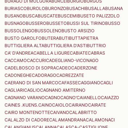
BURAGO DI MOLGORA
BURCEI
BURGIO
BURGOS
BURIASCO
BUROLO
BURONZO
BUSACHI
BUSALLA
BUSANA
BUSANO
BUSCA
BUSCATE
BUSCEMI
BUSETO PALIZZOLO
BUSNAGO
BUSSERO
BUSSETO
BUSSI SUL TIRINO
BUSSO
BUSSOLENGO
BUSSOLENO
BUSTO ARSIZIO
BUSTO GAROLFO
BUTERA
BUTI
BUTTAPIETRA
BUTTIGLIERA ALTA
BUTTIGLIERA D'ASTI
BUTTRIO
CA' D'ANDREA
CABELLA LIGURE
CABIATE
CABRAS
CACCAMO
CACCURI
CADEGLIANO-VICONAGO
CADELBOSCO DI SOPRA
CADEO
CADERZONE
CADONEGHE
CADORAGO
CADREZZATE
CAERANO DI SAN MARCO
CAFASSE
CAGGIANO
CAGLI
CAGLIARI
CAGLIO
CAGNANO AMITERNO
CAGNANO VARANO
CAGNO
CAGNO'
CAIANELLO
CAIAZZO
CAINES .KUENS.
CAINO
CAIOLO
CAIRANO
CAIRATE
CAIRO MONTENOTTE
CAIVANO
CALABRITTO
CALALZO DI CADORE
CALAMANDRANA
CALAMONACI
CALANGIANUS
CALANNA
CALASCA-CASTIGLIONE