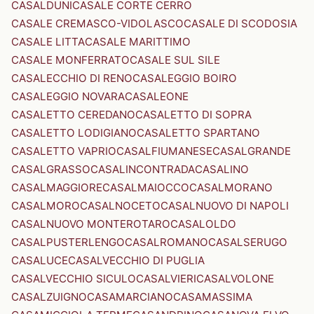
CASALDUNI
CASALE CORTE CERRO
CASALE CREMASCO-VIDOLASCO
CASALE DI SCODOSIA
CASALE LITTA
CASALE MARITTIMO
CASALE MONFERRATO
CASALE SUL SILE
CASALECCHIO DI RENO
CASALEGGIO BOIRO
CASALEGGIO NOVARA
CASALEONE
CASALETTO CEREDANO
CASALETTO DI SOPRA
CASALETTO LODIGIANO
CASALETTO SPARTANO
CASALETTO VAPRIO
CASALFIUMANESE
CASALGRANDE
CASALGRASSO
CASALINCONTRADA
CASALINO
CASALMAGGIORE
CASALMAIOCCO
CASALMORANO
CASALMORO
CASALNOCETO
CASALNUOVO DI NAPOLI
CASALNUOVO MONTEROTARO
CASALOLDO
CASALPUSTERLENGO
CASALROMANO
CASALSERUGO
CASALUCE
CASALVECCHIO DI PUGLIA
CASALVECCHIO SICULO
CASALVIERI
CASALVOLONE
CASALZUIGNO
CASAMARCIANO
CASAMASSIMA