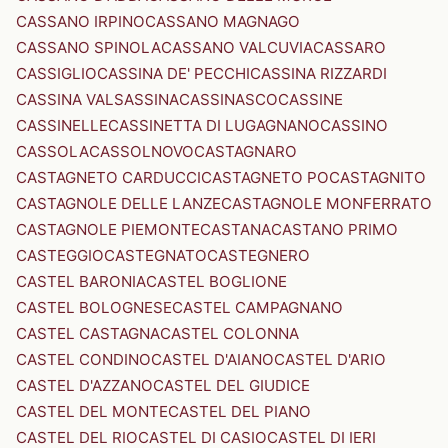
CASSANO IRPINO
CASSANO MAGNAGO
CASSANO SPINOLA
CASSANO VALCUVIA
CASSARO
CASSIGLIO
CASSINA DE' PECCHI
CASSINA RIZZARDI
CASSINA VALSASSINA
CASSINASCO
CASSINE
CASSINELLE
CASSINETTA DI LUGAGNANO
CASSINO
CASSOLA
CASSOLNOVO
CASTAGNARO
CASTAGNETO CARDUCCI
CASTAGNETO PO
CASTAGNITO
CASTAGNOLE DELLE LANZE
CASTAGNOLE MONFERRATO
CASTAGNOLE PIEMONTE
CASTANA
CASTANO PRIMO
CASTEGGIO
CASTEGNATO
CASTEGNERO
CASTEL BARONIA
CASTEL BOGLIONE
CASTEL BOLOGNESE
CASTEL CAMPAGNANO
CASTEL CASTAGNA
CASTEL COLONNA
CASTEL CONDINO
CASTEL D'AIANO
CASTEL D'ARIO
CASTEL D'AZZANO
CASTEL DEL GIUDICE
CASTEL DEL MONTE
CASTEL DEL PIANO
CASTEL DEL RIO
CASTEL DI CASIO
CASTEL DI IERI