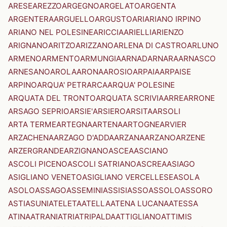
ARESE
AREZZO
ARGEGNO
ARGELATO
ARGENTA
ARGENTERA
ARGUELLO
ARGUSTO
ARI
ARIANO IRPINO
ARIANO NEL POLESINE
ARICCIA
ARIELLI
ARIENZO
ARIGNANO
ARITZO
ARIZZANO
ARLENA DI CASTRO
ARLUNO
ARMENO
ARMENTO
ARMUNGIA
ARNAD
ARNARA
ARNASCO
ARNESANO
AROLA
ARONA
AROSIO
ARPAIA
ARPAISE
ARPINO
ARQUA' PETRARCA
ARQUA' POLESINE
ARQUATA DEL TRONTO
ARQUATA SCRIVIA
ARRE
ARRONE
ARSAGO SEPRIO
ARSIE'
ARSIERO
ARSITA
ARSOLI
ARTA TERME
ARTEGNA
ARTENA
ARTOGNE
ARVIER
ARZACHENA
ARZAGO D'ADDA
ARZANA
ARZANO
ARZENE
ARZERGRANDE
ARZIGNANO
ASCEA
ASCIANO
ASCOLI PICENO
ASCOLI SATRIANO
ASCREA
ASIAGO
ASIGLIANO VENETO
ASIGLIANO VERCELLESE
ASOLA
ASOLO
ASSAGO
ASSEMINI
ASSISI
ASSO
ASSOLO
ASSORO
ASTI
ASUNI
ATELETA
ATELLA
ATENA LUCANA
ATESSA
ATINA
ATRANI
ATRI
ATRIPALDA
ATTIGLIANO
ATTIMIS