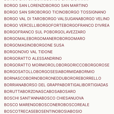
BORGO SAN LORENZO
BORGO SAN MARTINO
BORGO SAN SIRO
BORGO TICINO
BORGO TOSSIGNANO
BORGO VAL DI TARO
BORGO VALSUGANA
BORGO VELINO
BORGO VERCELLI
BORGOFORTE
BORGOFRANCO D'IVREA
BORGOFRANCO SUL PO
BORGOLAVEZZARO
BORGOMALE
BORGOMANERO
BORGOMARO
BORGOMASINO
BORGONE SUSA
BORGONOVO VAL TIDONE
BORGORATTO ALESSANDRINO
BORGORATTO MORMOROLO
BORGORICCO
BORGOROSE
BORGOSATOLLO
BORGOSESIA
BORMIDA
BORMIO
BORNASCO
BORNO
BORONEDDU
BORORE
BORRELLO
BORRIANA
BORSO DEL GRAPPA
BORTIGALI
BORTIGIADAS
BORUTTA
BORZONASCA
BOSA
BOSARO
BOSCHI SANT'ANNA
BOSCO CHIESANUOVA
BOSCO MARENGO
BOSCONERO
BOSCOREALE
BOSCOTRECASE
BOSENTINO
BOSIA
BOSIO