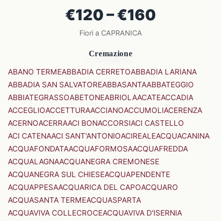
€120 – €160
Fiori a CAPRANICA
Cremazione
ABANO TERME
ABBADIA CERRETO
ABBADIA LARIANA
ABBADIA SAN SALVATORE
ABBASANTA
ABBATEGGIO
ABBIATEGRASSO
ABETONE
ABRIOLA
ACATE
ACCADIA
ACCEGLIO
ACCETTURA
ACCIANO
ACCUMOLI
ACERENZA
ACERNO
ACERRA
ACI BONACCORSI
ACI CASTELLO
ACI CATENA
ACI SANT'ANTONIO
ACIREALE
ACQUACANINA
ACQUAFONDATA
ACQUAFORMOSA
ACQUAFREDDA
ACQUALAGNA
ACQUANEGRA CREMONESE
ACQUANEGRA SUL CHIESE
ACQUAPENDENTE
ACQUAPPESA
ACQUARICA DEL CAPO
ACQUARO
ACQUASANTA TERME
ACQUASPARTA
ACQUAVIVA COLLECROCE
ACQUAVIVA D'ISERNIA