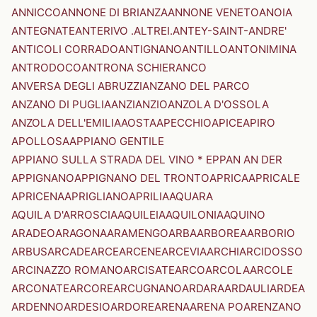
ANNICCO
ANNONE DI BRIANZA
ANNONE VENETO
ANOIA
ANTEGNATE
ANTERIVO .ALTREI.
ANTEY-SAINT-ANDRE'
ANTICOLI CORRADO
ANTIGNANO
ANTILLO
ANTONIMINA
ANTRODOCO
ANTRONA SCHIERANCO
ANVERSA DEGLI ABRUZZI
ANZANO DEL PARCO
ANZANO DI PUGLIA
ANZI
ANZIO
ANZOLA D'OSSOLA
ANZOLA DELL'EMILIA
AOSTA
APECCHIO
APICE
APIRO
APOLLOSA
APPIANO GENTILE
APPIANO SULLA STRADA DEL VINO * EPPAN AN DER
APPIGNANO
APPIGNANO DEL TRONTO
APRICA
APRICALE
APRICENA
APRIGLIANO
APRILIA
AQUARA
AQUILA D'ARROSCIA
AQUILEIA
AQUILONIA
AQUINO
ARADEO
ARAGONA
ARAMENGO
ARBA
ARBOREA
ARBORIO
ARBUS
ARCADE
ARCE
ARCENE
ARCEVIA
ARCHI
ARCIDOSSO
ARCINAZZO ROMANO
ARCISATE
ARCO
ARCOLA
ARCOLE
ARCONATE
ARCORE
ARCUGNANO
ARDARA
ARDAULI
ARDEA
ARDENNO
ARDESIO
ARDORE
ARENA
ARENA PO
ARENZANO