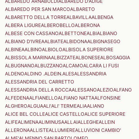
ALBAREDO ARNABOLDI
ALBAREDO D'ADIGE
ALBAREDO PER SAN MARCO
ALBARETO
ALBARETTO DELLA TORRE
ALBAVILLA
ALBENGA
ALBERA LIGURE
ALBEROBELLO
ALBERONA
ALBESE CON CASSANO
ALBETTONE
ALBI
ALBIANO
ALBIANO D'IVREA
ALBIATE
ALBIDONA
ALBIGNASEGO
ALBINEA
ALBINO
ALBIOLO
ALBISOLA SUPERIORE
ALBISSOLA MARINA
ALBIZZATE
ALBONESE
ALBOSAGGIA
ALBUGNANO
ALBUZZANO
ALCAMO
ALCARA LI FUSI
ALDENO
ALDINO .ALDEIN.
ALES
ALESSANDRIA
ALESSANDRIA DEL CARRETTO
ALESSANDRIA DELLA ROCCA
ALESSANO
ALEZIO
ALFANO
ALFEDENA
ALFIANELLO
ALFIANO NATTA
ALFONSINE
ALGHERO
ALGUA
ALI'
ALI' TERME
ALIA
ALIANO
ALICE BEL COLLE
ALICE CASTELLO
ALICE SUPERIORE
ALIFE
ALIMENA
ALIMINUSA
ALLAI
ALLEGHE
ALLEIN
ALLERONA
ALLISTE
ALLUMIERE
ALLUVIONI CAMBIO'
ALME'
ALMENNO SAN BARTOLOMEO