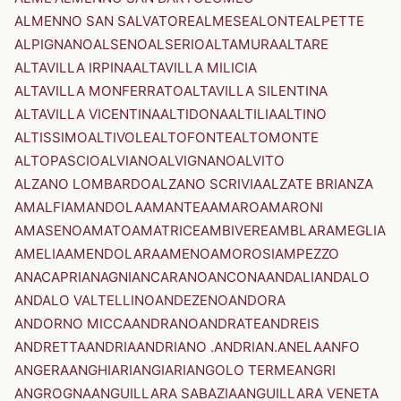
ALMENNO SAN SALVATORE
ALMESE
ALONTE
ALPETTE
ALPIGNANO
ALSENO
ALSERIO
ALTAMURA
ALTARE
ALTAVILLA IRPINA
ALTAVILLA MILICIA
ALTAVILLA MONFERRATO
ALTAVILLA SILENTINA
ALTAVILLA VICENTINA
ALTIDONA
ALTILIA
ALTINO
ALTISSIMO
ALTIVOLE
ALTOFONTE
ALTOMONTE
ALTOPASCIO
ALVIANO
ALVIGNANO
ALVITO
ALZANO LOMBARDO
ALZANO SCRIVIA
ALZATE BRIANZA
AMALFI
AMANDOLA
AMANTEA
AMARO
AMARONI
AMASENO
AMATO
AMATRICE
AMBIVERE
AMBLAR
AMEGLIA
AMELIA
AMENDOLARA
AMENO
AMOROSI
AMPEZZO
ANACAPRI
ANAGNI
ANCARANO
ANCONA
ANDALI
ANDALO
ANDALO VALTELLINO
ANDEZENO
ANDORA
ANDORNO MICCA
ANDRANO
ANDRATE
ANDREIS
ANDRETTA
ANDRIA
ANDRIANO .ANDRIAN.
ANELA
ANFO
ANGERA
ANGHIARI
ANGIARI
ANGOLO TERME
ANGRI
ANGROGNA
ANGUILLARA SABAZIA
ANGUILLARA VENETA