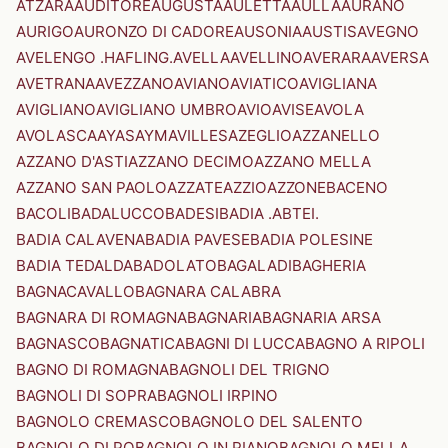
ATZARA
AUDITORE
AUGUSTA
AULETTA
AULLA
AURANO
AURIGO
AURONZO DI CADORE
AUSONIA
AUSTIS
AVEGNO
AVELENGO .HAFLING.
AVELLA
AVELLINO
AVERARA
AVERSA
AVETRANA
AVEZZANO
AVIANO
AVIATICO
AVIGLIANA
AVIGLIANO
AVIGLIANO UMBRO
AVIO
AVISE
AVOLA
AVOLASCA
AYAS
AYMAVILLES
AZEGLIO
AZZANELLO
AZZANO D'ASTI
AZZANO DECIMO
AZZANO MELLA
AZZANO SAN PAOLO
AZZATE
AZZIO
AZZONE
BACENO
BACOLI
BADALUCCO
BADESI
BADIA .ABTEI.
BADIA CALAVENA
BADIA PAVESE
BADIA POLESINE
BADIA TEDALDA
BADOLATO
BAGALADI
BAGHERIA
BAGNACAVALLO
BAGNARA CALABRA
BAGNARA DI ROMAGNA
BAGNARIA
BAGNARIA ARSA
BAGNASCO
BAGNATICA
BAGNI DI LUCCA
BAGNO A RIPOLI
BAGNO DI ROMAGNA
BAGNOLI DEL TRIGNO
BAGNOLI DI SOPRA
BAGNOLI IRPINO
BAGNOLO CREMASCO
BAGNOLO DEL SALENTO
BAGNOLO DI PO
BAGNOLO IN PIANO
BAGNOLO MELLA