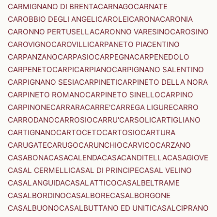
CARMIGNANO DI BRENTA
CARNAGO
CARNATE
CAROBBIO DEGLI ANGELI
CAROLEI
CARONA
CARONIA
CARONNO PERTUSELLA
CARONNO VARESINO
CAROSINO
CAROVIGNO
CAROVILLI
CARPANETO PIACENTINO
CARPANZANO
CARPASIO
CARPEGNA
CARPENEDOLO
CARPENETO
CARPI
CARPIANO
CARPIGNANO SALENTINO
CARPIGNANO SESIA
CARPINETI
CARPINETO DELLA NORA
CARPINETO ROMANO
CARPINETO SINELLO
CARPINO
CARPINONE
CARRARA
CARRE'
CARREGA LIGURE
CARRO
CARRODANO
CARROSIO
CARRU'
CARSOLI
CARTIGLIANO
CARTIGNANO
CARTOCETO
CARTOSIO
CARTURA
CARUGATE
CARUGO
CARUNCHIO
CARVICO
CARZANO
CASABONA
CASACALENDA
CASACANDITELLA
CASAGIOVE
CASAL CERMELLI
CASAL DI PRINCIPE
CASAL VELINO
CASALANGUIDA
CASALATTICO
CASALBELTRAME
CASALBORDINO
CASALBORE
CASALBORGONE
CASALBUONO
CASALBUTTANO ED UNITI
CASALCIPRANO