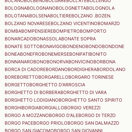
BOLANO
BOLBENO
BOLGARE
BOLLATE
BOLLENGO
BOLOGNA
BOLOGNANO
BOLOGNETTA
BOLOGNOLA
BOLOTANA
BOLSENA
BOLTIERE
BOLZANO .BOZEN.
BOLZANO NOVARESE
BOLZANO VICENTINO
BOMARZO
BOMBA
BOMPENSIERE
BOMPIETRO
BOMPORTO
BONARCADO
BONASSOLA
BONATE SOPRA
BONATE SOTTO
BONAVIGO
BONDENO
BONDO
BONDONE
BONEA
BONEFRO
BONEMERSE
BONIFATI
BONITO
BONNANARO
BONO
BONORVA
BONVICINO
BORBONA
BORCA DI CADORE
BORDANO
BORDIGHERA
BORDOLANO
BORE
BORETTO
BORGARELLO
BORGARO TORINESE
BORGETTO
BORGHETTO D'ARROSCIA
BORGHETTO DI BORBERA
BORGHETTO DI VARA
BORGHETTO LODIGIANO
BORGHETTO SANTO SPIRITO
BORGHI
BORGIA
BORGIALLO
BORGIO VEREZZI
BORGO A MOZZANO
BORGO D'ALE
BORGO DI TERZO
BORGO PACE
BORGO PRIOLO
BORGO SAN DALMAZZO
BORGO SAN GIACOMO
BORGO SAN GIOVANNI