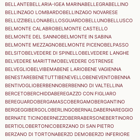
BELLANTE
BELLARIA-IGEA MARINA
BELLEGRA
BELLINO
BELLINZAGO LOMBARDO
BELLINZAGO NOVARESE
BELLIZZI
BELLONA
BELLOSGUARDO
BELLUNO
BELLUSCO
BELMONTE CALABRO
BELMONTE CASTELLO
BELMONTE DEL SANNIO
BELMONTE IN SABINA
BELMONTE MEZZAGNO
BELMONTE PICENO
BELPASSO
BELSITO
BELVEDERE DI SPINELLO
BELVEDERE LANGHE
BELVEDERE MARITTIMO
BELVEDERE OSTRENSE
BELVEGLIO
BELVI
BEMA
BENE LARIO
BENE VAGIENNA
BENESTARE
BENETUTTI
BENEVELLO
BENEVENTO
BENNA
BENTIVOGLIO
BERBENNO
BERBENNO DI VALTELLINA
BERCETO
BERCHIDDA
BEREGAZZO CON FIGLIARO
BEREGUARDO
BERGAMASCO
BERGAMO
BERGANTINO
BERGEGGI
BERGOLO
BERLINGO
BERNALDA
BERNAREGGIO
BERNATE TICINO
BERNEZZO
BERRA
BERSONE
BERTINORO
BERTIOLO
BERTONICO
BERZANO DI SAN PIETRO
BERZANO DI TORTONA
BERZO DEMO
BERZO INFERIORE