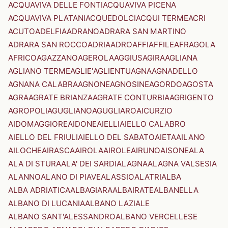
ACQUAVIVA DELLE FONTI
ACQUAVIVA PICENA
ACQUAVIVA PLATANI
ACQUEDOLCI
ACQUI TERME
ACRI
ACUTO
ADELFIA
ADRANO
ADRARA SAN MARTINO
ADRARA SAN ROCCO
ADRIA
ADRO
AFFI
AFFILE
AFRAGOLA
AFRICO
AGAZZANO
AGEROLA
AGGIUS
AGIRA
AGLIANA
AGLIANO TERME
AGLIE'
AGLIENTU
AGNA
AGNADELLO
AGNANA CALABRA
AGNONE
AGNOSINE
AGORDO
AGOSTA
AGRA
AGRATE BRIANZA
AGRATE CONTURBIA
AGRIGENTO
AGROPOLI
AGUGLIANO
AGUGLIARO
AICURZIO
AIDOMAGGIORE
AIDONE
AIELLI
AIELLO CALABRO
AIELLO DEL FRIULI
AIELLO DEL SABATO
AIETA
AILANO
AILOCHE
AIRASCA
AIROLA
AIROLE
AIRUNO
AISONE
ALA
ALA DI STURA
ALA' DEI SARDI
ALAGNA
ALAGNA VALSESIA
ALANNO
ALANO DI PIAVE
ALASSIO
ALATRI
ALBA
ALBA ADRIATICA
ALBAGIARA
ALBAIRATE
ALBANELLA
ALBANO DI LUCANIA
ALBANO LAZIALE
ALBANO SANT'ALESSANDRO
ALBANO VERCELLESE