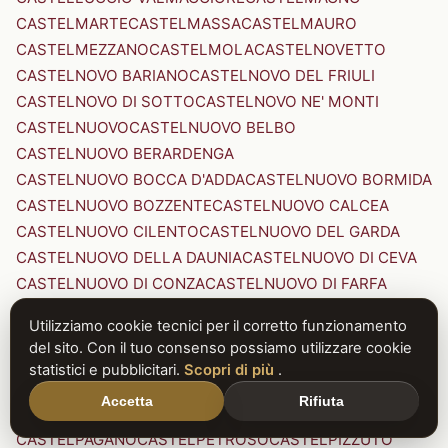
CASTELMARTE
CASTELMASSA
CASTELMAURO
CASTELMEZZANO
CASTELMOLA
CASTELNOVETTO
CASTELNOVO BARIANO
CASTELNOVO DEL FRIULI
CASTELNOVO DI SOTTO
CASTELNOVO NE' MONTI
CASTELNUOVO
CASTELNUOVO BELBO
CASTELNUOVO BERARDENGA
CASTELNUOVO BOCCA D'ADDA
CASTELNUOVO BORMIDA
CASTELNUOVO BOZZENTE
CASTELNUOVO CALCEA
CASTELNUOVO CILENTO
CASTELNUOVO DEL GARDA
CASTELNUOVO DELLA DAUNIA
CASTELNUOVO DI CEVA
CASTELNUOVO DI CONZA
CASTELNUOVO DI FARFA
CASTELNUOVO DI GARFAGNANA
Utilizziamo cookie tecnici per il corretto funzionamento
CASTELNUOVO DI PORTO
CASTELNUOVO DON BOSCO
del sito. Con il tuo consenso possiamo utilizzare cookie
CASTELNUOVO MAGRA
CASTELNUOVO NIGRA
statistici e pubblicitari.
Scopri di più
.
CASTELNUOVO PARANO
CASTELNUOVO RANGONE
Accetta
Rifiuta
CASTELNUOVO SCRIVIA
CASTELNUOVO VAL DI CECINA
CASTELPAGANO
CASTELPETROSO
CASTELPIZZUTO