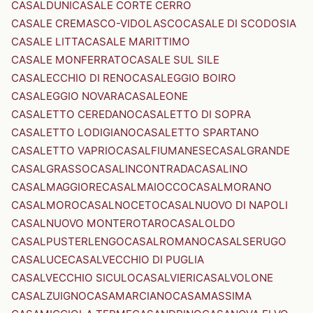
CASALDUNI
CASALE CORTE CERRO
CASALE CREMASCO-VIDOLASCO
CASALE DI SCODOSIA
CASALE LITTA
CASALE MARITTIMO
CASALE MONFERRATO
CASALE SUL SILE
CASALECCHIO DI RENO
CASALEGGIO BOIRO
CASALEGGIO NOVARA
CASALEONE
CASALETTO CEREDANO
CASALETTO DI SOPRA
CASALETTO LODIGIANO
CASALETTO SPARTANO
CASALETTO VAPRIO
CASALFIUMANESE
CASALGRANDE
CASALGRASSO
CASALINCONTRADA
CASALINO
CASALMAGGIORE
CASALMAIOCCO
CASALMORANO
CASALMORO
CASALNOCETO
CASALNUOVO DI NAPOLI
CASALNUOVO MONTEROTARO
CASALOLDO
CASALPUSTERLENGO
CASALROMANO
CASALSERUGO
CASALUCE
CASALVECCHIO DI PUGLIA
CASALVECCHIO SICULO
CASALVIERI
CASALVOLONE
CASALZUIGNO
CASAMARCIANO
CASAMASSIMA