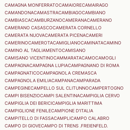
CAMAGNA MONFERRATO
CAMAIORE
CAMAIRAGO
CAMANDONA
CAMASTRA
CAMBIAGO
CAMBIANO
CAMBIASCA
CAMBURZANO
CAMERANA
CAMERANO
CAMERANO CASASCO
CAMERATA CORNELLO
CAMERATA NUOVA
CAMERATA PICENA
CAMERI
CAMERINO
CAMEROTA
CAMIGLIANO
CAMINATA
CAMINO
CAMINO AL TAGLIAMENTO
CAMISANO
CAMISANO VICENTINO
CAMMARATA
CAMO
CAMOGLI
CAMPAGNA
CAMPAGNA LUPIA
CAMPAGNANO DI ROMA
CAMPAGNATICO
CAMPAGNOLA CREMASCA
CAMPAGNOLA EMILIA
CAMPANA
CAMPARADA
CAMPEGINE
CAMPELLO SUL CLITUNNO
CAMPERTOGNO
CAMPI BISENZIO
CAMPI SALENTINA
CAMPIGLIA CERVO
CAMPIGLIA DEI BERICI
CAMPIGLIA MARITTIMA
CAMPIGLIONE FENILE
CAMPIONE D'ITALIA
CAMPITELLO DI FASSA
CAMPLI
CAMPO CALABRO
CAMPO DI GIOVE
CAMPO DI TRENS .FREIENFELD.