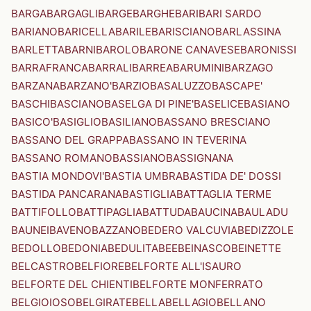
BARGA
BARGAGLI
BARGE
BARGHE
BARI
BARI SARDO
BARIANO
BARICELLA
BARILE
BARISCIANO
BARLASSINA
BARLETTA
BARNI
BAROLO
BARONE CANAVESE
BARONISSI
BARRAFRANCA
BARRALI
BARREA
BARUMINI
BARZAGO
BARZANA
BARZANO'
BARZIO
BASALUZZO
BASCAPE'
BASCHI
BASCIANO
BASELGA DI PINE'
BASELICE
BASIANO
BASICO'
BASIGLIO
BASILIANO
BASSANO BRESCIANO
BASSANO DEL GRAPPA
BASSANO IN TEVERINA
BASSANO ROMANO
BASSIANO
BASSIGNANA
BASTIA MONDOVI'
BASTIA UMBRA
BASTIDA DE' DOSSI
BASTIDA PANCARANA
BASTIGLIA
BATTAGLIA TERME
BATTIFOLLO
BATTIPAGLIA
BATTUDA
BAUCINA
BAULADU
BAUNEI
BAVENO
BAZZANO
BEDERO VALCUVIA
BEDIZZOLE
BEDOLLO
BEDONIA
BEDULITA
BEE
BEINASCO
BEINETTE
BELCASTRO
BELFIORE
BELFORTE ALL'ISAURO
BELFORTE DEL CHIENTI
BELFORTE MONFERRATO
BELGIOIOSO
BELGIRATE
BELLA
BELLAGIO
BELLANO