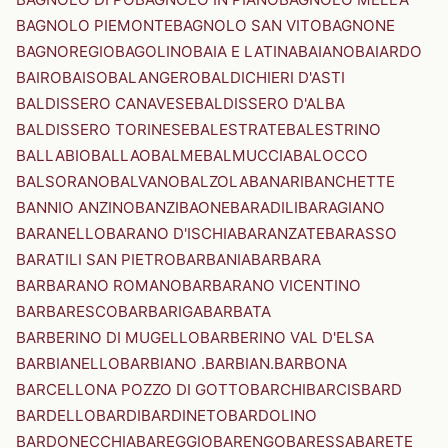
BAGNOLO PIEMONTE
BAGNOLO SAN VITO
BAGNONE
BAGNOREGIO
BAGOLINO
BAIA E LATINA
BAIANO
BAIARDO
BAIRO
BAISO
BALANGERO
BALDICHIERI D'ASTI
BALDISSERO CANAVESE
BALDISSERO D'ALBA
BALDISSERO TORINESE
BALESTRATE
BALESTRINO
BALLABIO
BALLAO
BALME
BALMUCCIA
BALOCCO
BALSORANO
BALVANO
BALZOLA
BANARI
BANCHETTE
BANNIO ANZINO
BANZI
BAONE
BARADILI
BARAGIANO
BARANELLO
BARANO D'ISCHIA
BARANZATE
BARASSO
BARATILI SAN PIETRO
BARBANIA
BARBARA
BARBARANO ROMANO
BARBARANO VICENTINO
BARBARESCO
BARBARIGA
BARBATA
BARBERINO DI MUGELLO
BARBERINO VAL D'ELSA
BARBIANELLO
BARBIANO .BARBIAN.
BARBONA
BARCELLONA POZZO DI GOTTO
BARCHI
BARCIS
BARD
BARDELLO
BARDI
BARDINETO
BARDOLINO
BARDONECCHIA
BAREGGIO
BARENGO
BARESSA
BARETE