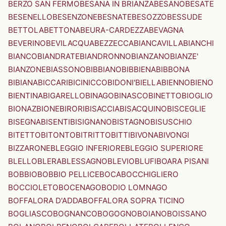
BERZO SAN FERMO
BESANA IN BRIANZA
BESANO
BESATE
BESENELLO
BESENZONE
BESNATE
BESOZZO
BESSUDE
BETTOLA
BETTONA
BEURA-CARDEZZA
BEVAGNA
BEVERINO
BEVILACQUA
BEZZECCA
BIANCAVILLA
BIANCHI
BIANCO
BIANDRATE
BIANDRONNO
BIANZANO
BIANZE'
BIANZONE
BIASSONO
BIBBIANO
BIBBIENA
BIBBONA
BIBIANA
BICCARI
BICINICCO
BIDONI'
BIELLA
BIENNO
BIENO
BIENTINA
BIGARELLO
BINAGO
BINASCO
BINETTO
BIOGLIO
BIONAZ
BIONE
BIRORI
BISACCIA
BISACQUINO
BISCEGLIE
BISEGNA
BISENTI
BISIGNANO
BISTAGNO
BISUSCHIO
BITETTO
BITONTO
BITRITTO
BITTI
BIVONA
BIVONGI
BIZZARONE
BLEGGIO INFERIORE
BLEGGIO SUPERIORE
BLELLO
BLERA
BLESSAGNO
BLEVIO
BLUFI
BOARA PISANI
BOBBIO
BOBBIO PELLICE
BOCA
BOCCHIGLIERO
BOCCIOLETO
BOCENAGO
BODIO LOMNAGO
BOFFALORA D'ADDA
BOFFALORA SOPRA TICINO
BOGLIASCO
BOGNANCO
BOGOGNO
BOIANO
BOISSANO