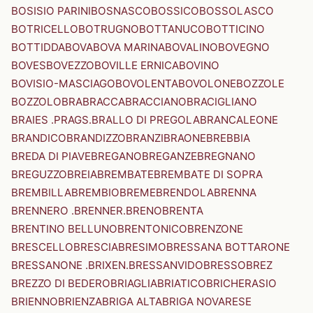
BOSISIO PARINI
BOSNASCO
BOSSICO
BOSSOLASCO
BOTRICELLO
BOTRUGNO
BOTTANUCO
BOTTICINO
BOTTIDDA
BOVA
BOVA MARINA
BOVALINO
BOVEGNO
BOVES
BOVEZZO
BOVILLE ERNICA
BOVINO
BOVISIO-MASCIAGO
BOVOLENTA
BOVOLONE
BOZZOLE
BOZZOLO
BRA
BRACCA
BRACCIANO
BRACIGLIANO
BRAIES .PRAGS.
BRALLO DI PREGOLA
BRANCALEONE
BRANDICO
BRANDIZZO
BRANZI
BRAONE
BREBBIA
BREDA DI PIAVE
BREGANO
BREGANZE
BREGNANO
BREGUZZO
BREIA
BREMBATE
BREMBATE DI SOPRA
BREMBILLA
BREMBIO
BREME
BRENDOLA
BRENNA
BRENNERO .BRENNER.
BRENO
BRENTA
BRENTINO BELLUNO
BRENTONICO
BRENZONE
BRESCELLO
BRESCIA
BRESIMO
BRESSANA BOTTARONE
BRESSANONE .BRIXEN.
BRESSANVIDO
BRESSO
BREZ
BREZZO DI BEDERO
BRIAGLIA
BRIATICO
BRICHERASIO
BRIENNO
BRIENZA
BRIGA ALTA
BRIGA NOVARESE