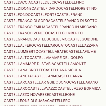
CASTELDACCIA
CASTELDELCI
CASTELDELFINO
CASTELDIDONE
CASTELFIDARDO
CASTELFIORENTINO
CASTELFONDO
CASTELFORTE
CASTELFRANCI
CASTELFRANCO DI SOPRA
CASTELFRANCO DI SOTTO
CASTELFRANCO EMILIA
CASTELFRANCO IN MISCANO
CASTELFRANCO VENETO
CASTELGOMBERTO
CASTELGRANDE
CASTELGUGLIELMO
CASTELGUIDONE
CASTELL'ALFERO
CASTELL'ARQUATO
CASTELL'AZZARA
CASTELL'UMBERTO
CASTELLABATE
CASTELLAFIUME
CASTELLALTO
CASTELLAMMARE DEL GOLFO
CASTELLAMMARE DI STABIA
CASTELLAMONTE
CASTELLANA GROTTE
CASTELLANA SICULA
CASTELLANETA
CASTELLANIA
CASTELLANZA
CASTELLAR
CASTELLAR GUIDOBONO
CASTELLARANO
CASTELLARO
CASTELLAVAZZO
CASTELLAZZO BORMIDA
CASTELLAZZO NOVARESE
CASTELLEONE
CASTELLEONE DI SUASA
CASTELLERO