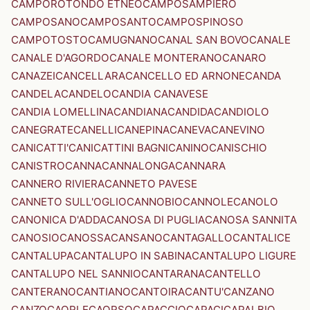
CAMPOROTONDO ETNEO
CAMPOSAMPIERO
CAMPOSANO
CAMPOSANTO
CAMPOSPINOSO
CAMPOTOSTO
CAMUGNANO
CANAL SAN BOVO
CANALE
CANALE D'AGORDO
CANALE MONTERANO
CANARO
CANAZEI
CANCELLARA
CANCELLO ED ARNONE
CANDA
CANDELA
CANDELO
CANDIA CANAVESE
CANDIA LOMELLINA
CANDIANA
CANDIDA
CANDIOLO
CANEGRATE
CANELLI
CANEPINA
CANEVA
CANEVINO
CANICATTI'
CANICATTINI BAGNI
CANINO
CANISCHIO
CANISTRO
CANNA
CANNALONGA
CANNARA
CANNERO RIVIERA
CANNETO PAVESE
CANNETO SULL'OGLIO
CANNOBIO
CANNOLE
CANOLO
CANONICA D'ADDA
CANOSA DI PUGLIA
CANOSA SANNITA
CANOSIO
CANOSSA
CANSANO
CANTAGALLO
CANTALICE
CANTALUPA
CANTALUPO IN SABINA
CANTALUPO LIGURE
CANTALUPO NEL SANNIO
CANTARANA
CANTELLO
CANTERANO
CANTIANO
CANTOIRA
CANTU'
CANZANO
CANZO
CAORLE
CAORSO
CAPACCIO
CAPACI
CAPALBIO