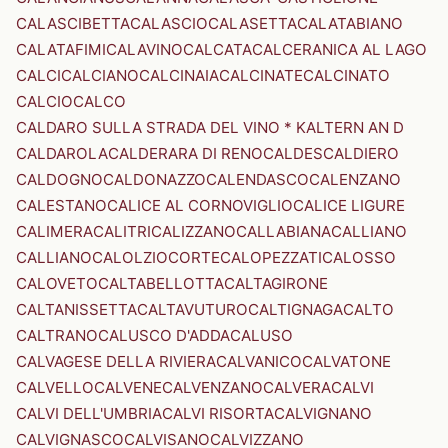
CALASCIBETTA
CALASCIO
CALASETTA
CALATABIANO
CALATAFIMI
CALAVINO
CALCATA
CALCERANICA AL LAGO
CALCI
CALCIANO
CALCINAIA
CALCINATE
CALCINATO
CALCIO
CALCO
CALDARO SULLA STRADA DEL VINO * KALTERN AN D
CALDAROLA
CALDERARA DI RENO
CALDES
CALDIERO
CALDOGNO
CALDONAZZO
CALENDASCO
CALENZANO
CALESTANO
CALICE AL CORNOVIGLIO
CALICE LIGURE
CALIMERA
CALITRI
CALIZZANO
CALLABIANA
CALLIANO
CALLIANO
CALOLZIOCORTE
CALOPEZZATI
CALOSSO
CALOVETO
CALTABELLOTTA
CALTAGIRONE
CALTANISSETTA
CALTAVUTURO
CALTIGNAGA
CALTO
CALTRANO
CALUSCO D'ADDA
CALUSO
CALVAGESE DELLA RIVIERA
CALVANICO
CALVATONE
CALVELLO
CALVENE
CALVENZANO
CALVERA
CALVI
CALVI DELL'UMBRIA
CALVI RISORTA
CALVIGNANO
CALVIGNASCO
CALVISANO
CALVIZZANO