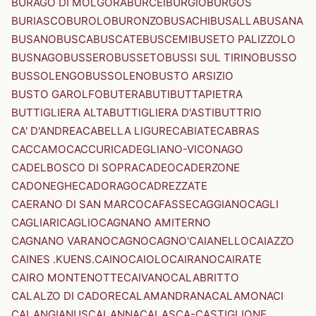
BURAGO DI MOLGORA
BURCEI
BURGIO
BURGOS
BURIASCO
BUROLO
BURONZO
BUSACHI
BUSALLA
BUSANA
BUSANO
BUSCA
BUSCATE
BUSCEMI
BUSETO PALIZZOLO
BUSNAGO
BUSSERO
BUSSETO
BUSSI SUL TIRINO
BUSSO
BUSSOLENGO
BUSSOLENO
BUSTO ARSIZIO
BUSTO GAROLFO
BUTERA
BUTI
BUTTAPIETRA
BUTTIGLIERA ALTA
BUTTIGLIERA D'ASTI
BUTTRIO
CA' D'ANDREA
CABELLA LIGURE
CABIATE
CABRAS
CACCAMO
CACCURI
CADEGLIANO-VICONAGO
CADELBOSCO DI SOPRA
CADEO
CADERZONE
CADONEGHE
CADORAGO
CADREZZATE
CAERANO DI SAN MARCO
CAFASSE
CAGGIANO
CAGLI
CAGLIARI
CAGLIO
CAGNANO AMITERNO
CAGNANO VARANO
CAGNO
CAGNO'
CAIANELLO
CAIAZZO
CAINES .KUENS.
CAINO
CAIOLO
CAIRANO
CAIRATE
CAIRO MONTENOTTE
CAIVANO
CALABRITTO
CALALZO DI CADORE
CALAMANDRANA
CALAMONACI
CALANGIANUS
CALANNA
CALASCA-CASTIGLIONE