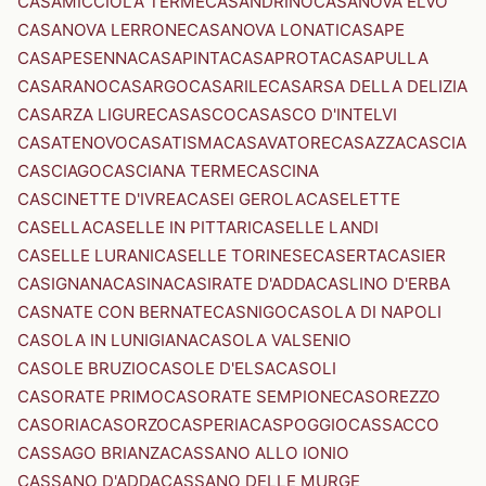
CASAMICCIOLA TERME
CASANDRINO
CASANOVA ELVO
CASANOVA LERRONE
CASANOVA LONATI
CASAPE
CASAPESENNA
CASAPINTA
CASAPROTA
CASAPULLA
CASARANO
CASARGO
CASARILE
CASARSA DELLA DELIZIA
CASARZA LIGURE
CASASCO
CASASCO D'INTELVI
CASATENOVO
CASATISMA
CASAVATORE
CASAZZA
CASCIA
CASCIAGO
CASCIANA TERME
CASCINA
CASCINETTE D'IVREA
CASEI GEROLA
CASELETTE
CASELLA
CASELLE IN PITTARI
CASELLE LANDI
CASELLE LURANI
CASELLE TORINESE
CASERTA
CASIER
CASIGNANA
CASINA
CASIRATE D'ADDA
CASLINO D'ERBA
CASNATE CON BERNATE
CASNIGO
CASOLA DI NAPOLI
CASOLA IN LUNIGIANA
CASOLA VALSENIO
CASOLE BRUZIO
CASOLE D'ELSA
CASOLI
CASORATE PRIMO
CASORATE SEMPIONE
CASOREZZO
CASORIA
CASORZO
CASPERIA
CASPOGGIO
CASSACCO
CASSAGO BRIANZA
CASSANO ALLO IONIO
CASSANO D'ADDA
CASSANO DELLE MURGE