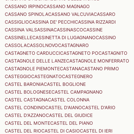
CASSANO IRPINO
CASSANO MAGNAGO
CASSANO SPINOLA
CASSANO VALCUVIA
CASSARO
CASSIGLIO
CASSINA DE' PECCHI
CASSINA RIZZARDI
CASSINA VALSASSINA
CASSINASCO
CASSINE
CASSINELLE
CASSINETTA DI LUGAGNANO
CASSINO
CASSOLA
CASSOLNOVO
CASTAGNARO
CASTAGNETO CARDUCCI
CASTAGNETO PO
CASTAGNITO
CASTAGNOLE DELLE LANZE
CASTAGNOLE MONFERRATO
CASTAGNOLE PIEMONTE
CASTANA
CASTANO PRIMO
CASTEGGIO
CASTEGNATO
CASTEGNERO
CASTEL BARONIA
CASTEL BOGLIONE
CASTEL BOLOGNESE
CASTEL CAMPAGNANO
CASTEL CASTAGNA
CASTEL COLONNA
CASTEL CONDINO
CASTEL D'AIANO
CASTEL D'ARIO
CASTEL D'AZZANO
CASTEL DEL GIUDICE
CASTEL DEL MONTE
CASTEL DEL PIANO
CASTEL DEL RIO
CASTEL DI CASIO
CASTEL DI IERI