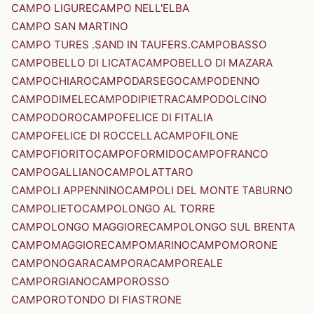
CAMPO LIGURE
CAMPO NELL'ELBA
CAMPO SAN MARTINO
CAMPO TURES .SAND IN TAUFERS.
CAMPOBASSO
CAMPOBELLO DI LICATA
CAMPOBELLO DI MAZARA
CAMPOCHIARO
CAMPODARSEGO
CAMPODENNO
CAMPODIMELE
CAMPODIPIETRA
CAMPODOLCINO
CAMPODORO
CAMPOFELICE DI FITALIA
CAMPOFELICE DI ROCCELLA
CAMPOFILONE
CAMPOFIORITO
CAMPOFORMIDO
CAMPOFRANCO
CAMPOGALLIANO
CAMPOLATTARO
CAMPOLI APPENNINO
CAMPOLI DEL MONTE TABURNO
CAMPOLIETO
CAMPOLONGO AL TORRE
CAMPOLONGO MAGGIORE
CAMPOLONGO SUL BRENTA
CAMPOMAGGIORE
CAMPOMARINO
CAMPOMORONE
CAMPONOGARA
CAMPORA
CAMPOREALE
CAMPORGIANO
CAMPOROSSO
CAMPOROTONDO DI FIASTRONE