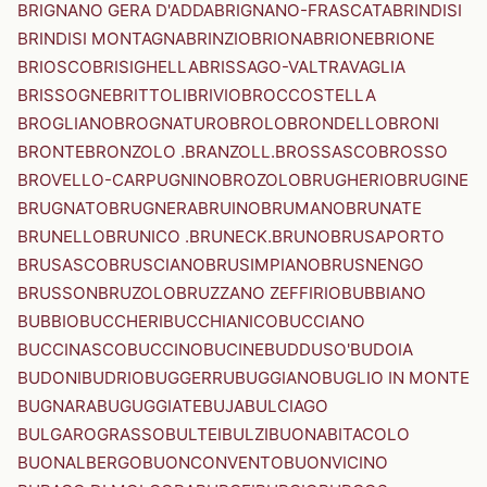
BRIGNANO GERA D'ADDA
BRIGNANO-FRASCATA
BRINDISI
BRINDISI MONTAGNA
BRINZIO
BRIONA
BRIONE
BRIONE
BRIOSCO
BRISIGHELLA
BRISSAGO-VALTRAVAGLIA
BRISSOGNE
BRITTOLI
BRIVIO
BROCCOSTELLA
BROGLIANO
BROGNATURO
BROLO
BRONDELLO
BRONI
BRONTE
BRONZOLO .BRANZOLL.
BROSSASCO
BROSSO
BROVELLO-CARPUGNINO
BROZOLO
BRUGHERIO
BRUGINE
BRUGNATO
BRUGNERA
BRUINO
BRUMANO
BRUNATE
BRUNELLO
BRUNICO .BRUNECK.
BRUNO
BRUSAPORTO
BRUSASCO
BRUSCIANO
BRUSIMPIANO
BRUSNENGO
BRUSSON
BRUZOLO
BRUZZANO ZEFFIRIO
BUBBIANO
BUBBIO
BUCCHERI
BUCCHIANICO
BUCCIANO
BUCCINASCO
BUCCINO
BUCINE
BUDDUSO'
BUDOIA
BUDONI
BUDRIO
BUGGERRU
BUGGIANO
BUGLIO IN MONTE
BUGNARA
BUGUGGIATE
BUJA
BULCIAGO
BULGAROGRASSO
BULTEI
BULZI
BUONABITACOLO
BUONALBERGO
BUONCONVENTO
BUONVICINO