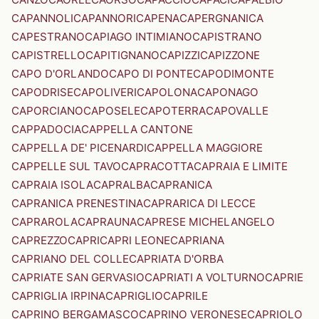
CAPANNOLI
CAPANNORI
CAPENA
CAPERGNANICA
CAPESTRANO
CAPIAGO INTIMIANO
CAPISTRANO
CAPISTRELLO
CAPITIGNANO
CAPIZZI
CAPIZZONE
CAPO D'ORLANDO
CAPO DI PONTE
CAPODIMONTE
CAPODRISE
CAPOLIVERI
CAPOLONA
CAPONAGO
CAPORCIANO
CAPOSELE
CAPOTERRA
CAPOVALLE
CAPPADOCIA
CAPPELLA CANTONE
CAPPELLA DE' PICENARDI
CAPPELLA MAGGIORE
CAPPELLE SUL TAVO
CAPRACOTTA
CAPRAIA E LIMITE
CAPRAIA ISOLA
CAPRALBA
CAPRANICA
CAPRANICA PRENESTINA
CAPRARICA DI LECCE
CAPRAROLA
CAPRAUNA
CAPRESE MICHELANGELO
CAPREZZO
CAPRI
CAPRI LEONE
CAPRIANA
CAPRIANO DEL COLLE
CAPRIATA D'ORBA
CAPRIATE SAN GERVASIO
CAPRIATI A VOLTURNO
CAPRIE
CAPRIGLIA IRPINA
CAPRIGLIO
CAPRILE
CAPRINO BERGAMASCO
CAPRINO VERONESE
CAPRIOLO