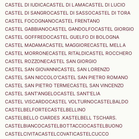
CASTEL DI IUDICA
CASTEL DI LAMA
CASTEL DI LUCIO
CASTEL DI SANGRO
CASTEL DI SASSO
CASTEL DI TORA
CASTEL FOCOGNANO
CASTEL FRENTANO
CASTEL GABBIANO
CASTEL GANDOLFO
CASTEL GIORGIO
CASTEL GOFFREDO
CASTEL GUELFO DI BOLOGNA
CASTEL MADAMA
CASTEL MAGGIORE
CASTEL MELLA
CASTEL MORRONE
CASTEL RITALDI
CASTEL ROCCHERO
CASTEL ROZZONE
CASTEL SAN GIORGIO
CASTEL SAN GIOVANNI
CASTEL SAN LORENZO
CASTEL SAN NICCOLO'
CASTEL SAN PIETRO ROMANO
CASTEL SAN PIETRO TERME
CASTEL SAN VINCENZO
CASTEL SANT'ANGELO
CASTEL SANT'ELIA
CASTEL VISCARDO
CASTEL VOLTURNO
CASTELBALDO
CASTELBELFORTE
CASTELBELLINO
CASTELBELLO CIARDES .KASTELBELL TSCHARS.
CASTELBIANCO
CASTELBOTTACCIO
CASTELBUONO
CASTELCIVITA
CASTELCOVATI
CASTELCUCCO