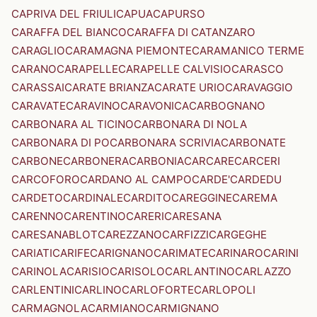
CAPRIVA DEL FRIULI
CAPUA
CAPURSO
CARAFFA DEL BIANCO
CARAFFA DI CATANZARO
CARAGLIO
CARAMAGNA PIEMONTE
CARAMANICO TERME
CARANO
CARAPELLE
CARAPELLE CALVISIO
CARASCO
CARASSAI
CARATE BRIANZA
CARATE URIO
CARAVAGGIO
CARAVATE
CARAVINO
CARAVONICA
CARBOGNANO
CARBONARA AL TICINO
CARBONARA DI NOLA
CARBONARA DI PO
CARBONARA SCRIVIA
CARBONATE
CARBONE
CARBONERA
CARBONIA
CARCARE
CARCERI
CARCOFORO
CARDANO AL CAMPO
CARDE'
CARDEDU
CARDETO
CARDINALE
CARDITO
CAREGGINE
CAREMA
CARENNO
CARENTINO
CARERI
CARESANA
CARESANABLOT
CAREZZANO
CARFIZZI
CARGEGHE
CARIATI
CARIFE
CARIGNANO
CARIMATE
CARINARO
CARINI
CARINOLA
CARISIO
CARISOLO
CARLANTINO
CARLAZZO
CARLENTINI
CARLINO
CARLOFORTE
CARLOPOLI
CARMAGNOLA
CARMIANO
CARMIGNANO