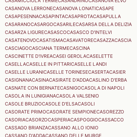
CASAMICCIOLA TERME
CASANDRINO
CASANOVA ELVO
CASANOVA LERRONE
CASANOVA LONATI
CASAPE
CASAPESENNA
CASAPINTA
CASAPROTA
CASAPULLA
CASARANO
CASARGO
CASARILE
CASARSA DELLA DELIZIA
CASARZA LIGURE
CASASCO
CASASCO D'INTELVI
CASATENOVO
CASATISMA
CASAVATORE
CASAZZA
CASCIA
CASCIAGO
CASCIANA TERME
CASCINA
CASCINETTE D'IVREA
CASEI GEROLA
CASELETTE
CASELLA
CASELLE IN PITTARI
CASELLE LANDI
CASELLE LURANI
CASELLE TORINESE
CASERTA
CASIER
CASIGNANA
CASINA
CASIRATE D'ADDA
CASLINO D'ERBA
CASNATE CON BERNATE
CASNIGO
CASOLA DI NAPOLI
CASOLA IN LUNIGIANA
CASOLA VALSENIO
CASOLE BRUZIO
CASOLE D'ELSA
CASOLI
CASORATE PRIMO
CASORATE SEMPIONE
CASOREZZO
CASORIA
CASORZO
CASPERIA
CASPOGGIO
CASSACCO
CASSAGO BRIANZA
CASSANO ALLO IONIO
CASSANO D'ADDA
CASSANO DELLE MURGE