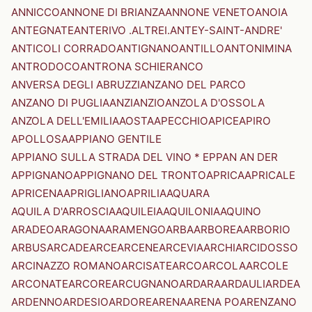
ANNICCO
ANNONE DI BRIANZA
ANNONE VENETO
ANOIA
ANTEGNATE
ANTERIVO .ALTREI.
ANTEY-SAINT-ANDRE'
ANTICOLI CORRADO
ANTIGNANO
ANTILLO
ANTONIMINA
ANTRODOCO
ANTRONA SCHIERANCO
ANVERSA DEGLI ABRUZZI
ANZANO DEL PARCO
ANZANO DI PUGLIA
ANZI
ANZIO
ANZOLA D'OSSOLA
ANZOLA DELL'EMILIA
AOSTA
APECCHIO
APICE
APIRO
APOLLOSA
APPIANO GENTILE
APPIANO SULLA STRADA DEL VINO * EPPAN AN DER
APPIGNANO
APPIGNANO DEL TRONTO
APRICA
APRICALE
APRICENA
APRIGLIANO
APRILIA
AQUARA
AQUILA D'ARROSCIA
AQUILEIA
AQUILONIA
AQUINO
ARADEO
ARAGONA
ARAMENGO
ARBA
ARBOREA
ARBORIO
ARBUS
ARCADE
ARCE
ARCENE
ARCEVIA
ARCHI
ARCIDOSSO
ARCINAZZO ROMANO
ARCISATE
ARCO
ARCOLA
ARCOLE
ARCONATE
ARCORE
ARCUGNANO
ARDARA
ARDAULI
ARDEA
ARDENNO
ARDESIO
ARDORE
ARENA
ARENA PO
ARENZANO