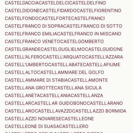
CASTELDACCIA
CASTELDELCI
CASTELDELFINO
CASTELDIDONE
CASTELFIDARDO
CASTELFIORENTINO
CASTELFONDO
CASTELFORTE
CASTELFRANCI
CASTELFRANCO DI SOPRA
CASTELFRANCO DI SOTTO
CASTELFRANCO EMILIA
CASTELFRANCO IN MISCANO
CASTELFRANCO VENETO
CASTELGOMBERTO
CASTELGRANDE
CASTELGUGLIELMO
CASTELGUIDONE
CASTELL'ALFERO
CASTELL'ARQUATO
CASTELL'AZZARA
CASTELL'UMBERTO
CASTELLABATE
CASTELLAFIUME
CASTELLALTO
CASTELLAMMARE DEL GOLFO
CASTELLAMMARE DI STABIA
CASTELLAMONTE
CASTELLANA GROTTE
CASTELLANA SICULA
CASTELLANETA
CASTELLANIA
CASTELLANZA
CASTELLAR
CASTELLAR GUIDOBONO
CASTELLARANO
CASTELLARO
CASTELLAVAZZO
CASTELLAZZO BORMIDA
CASTELLAZZO NOVARESE
CASTELLEONE
CASTELLEONE DI SUASA
CASTELLERO