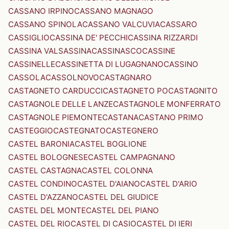
CASSANO IRPINO
CASSANO MAGNAGO
CASSANO SPINOLA
CASSANO VALCUVIA
CASSARO
CASSIGLIO
CASSINA DE' PECCHI
CASSINA RIZZARDI
CASSINA VALSASSINA
CASSINASCO
CASSINE
CASSINELLE
CASSINETTA DI LUGAGNANO
CASSINO
CASSOLA
CASSOLNOVO
CASTAGNARO
CASTAGNETO CARDUCCI
CASTAGNETO PO
CASTAGNITO
CASTAGNOLE DELLE LANZE
CASTAGNOLE MONFERRATO
CASTAGNOLE PIEMONTE
CASTANA
CASTANO PRIMO
CASTEGGIO
CASTEGNATO
CASTEGNERO
CASTEL BARONIA
CASTEL BOGLIONE
CASTEL BOLOGNESE
CASTEL CAMPAGNANO
CASTEL CASTAGNA
CASTEL COLONNA
CASTEL CONDINO
CASTEL D'AIANO
CASTEL D'ARIO
CASTEL D'AZZANO
CASTEL DEL GIUDICE
CASTEL DEL MONTE
CASTEL DEL PIANO
CASTEL DEL RIO
CASTEL DI CASIO
CASTEL DI IERI