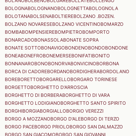
BOLANO
BOLBENO
BOLGARE
BOLLATE
BOLLENGO
BOLOGNA
BOLOGNANO
BOLOGNETTA
BOLOGNOLA
BOLOTANA
BOLSENA
BOLTIERE
BOLZANO .BOZEN.
BOLZANO NOVARESE
BOLZANO VICENTINO
BOMARZO
BOMBA
BOMPENSIERE
BOMPIETRO
BOMPORTO
BONARCADO
BONASSOLA
BONATE SOPRA
BONATE SOTTO
BONAVIGO
BONDENO
BONDO
BONDONE
BONEA
BONEFRO
BONEMERSE
BONIFATI
BONITO
BONNANARO
BONO
BONORVA
BONVICINO
BORBONA
BORCA DI CADORE
BORDANO
BORDIGHERA
BORDOLANO
BORE
BORETTO
BORGARELLO
BORGARO TORINESE
BORGETTO
BORGHETTO D'ARROSCIA
BORGHETTO DI BORBERA
BORGHETTO DI VARA
BORGHETTO LODIGIANO
BORGHETTO SANTO SPIRITO
BORGHI
BORGIA
BORGIALLO
BORGIO VEREZZI
BORGO A MOZZANO
BORGO D'ALE
BORGO DI TERZO
BORGO PACE
BORGO PRIOLO
BORGO SAN DALMAZZO
BORGO SAN GIACOMO
BORGO SAN GIOVANNI