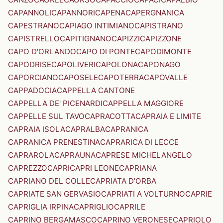
CAPANNOLI
CAPANNORI
CAPENA
CAPERGNANICA
CAPESTRANO
CAPIAGO INTIMIANO
CAPISTRANO
CAPISTRELLO
CAPITIGNANO
CAPIZZI
CAPIZZONE
CAPO D'ORLANDO
CAPO DI PONTE
CAPODIMONTE
CAPODRISE
CAPOLIVERI
CAPOLONA
CAPONAGO
CAPORCIANO
CAPOSELE
CAPOTERRA
CAPOVALLE
CAPPADOCIA
CAPPELLA CANTONE
CAPPELLA DE' PICENARDI
CAPPELLA MAGGIORE
CAPPELLE SUL TAVO
CAPRACOTTA
CAPRAIA E LIMITE
CAPRAIA ISOLA
CAPRALBA
CAPRANICA
CAPRANICA PRENESTINA
CAPRARICA DI LECCE
CAPRAROLA
CAPRAUNA
CAPRESE MICHELANGELO
CAPREZZO
CAPRI
CAPRI LEONE
CAPRIANA
CAPRIANO DEL COLLE
CAPRIATA D'ORBA
CAPRIATE SAN GERVASIO
CAPRIATI A VOLTURNO
CAPRIE
CAPRIGLIA IRPINA
CAPRIGLIO
CAPRILE
CAPRINO BERGAMASCO
CAPRINO VERONESE
CAPRIOLO