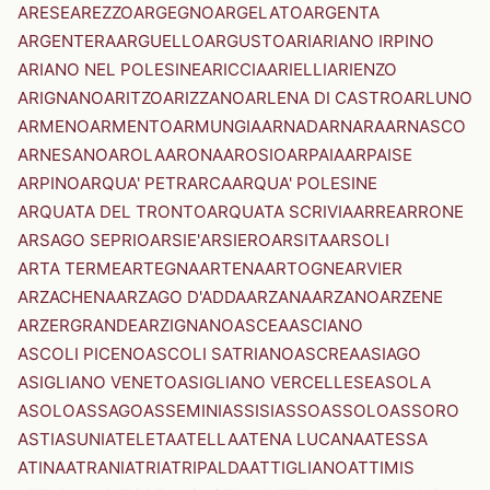
ARESE
AREZZO
ARGEGNO
ARGELATO
ARGENTA
ARGENTERA
ARGUELLO
ARGUSTO
ARI
ARIANO IRPINO
ARIANO NEL POLESINE
ARICCIA
ARIELLI
ARIENZO
ARIGNANO
ARITZO
ARIZZANO
ARLENA DI CASTRO
ARLUNO
ARMENO
ARMENTO
ARMUNGIA
ARNAD
ARNARA
ARNASCO
ARNESANO
AROLA
ARONA
AROSIO
ARPAIA
ARPAISE
ARPINO
ARQUA' PETRARCA
ARQUA' POLESINE
ARQUATA DEL TRONTO
ARQUATA SCRIVIA
ARRE
ARRONE
ARSAGO SEPRIO
ARSIE'
ARSIERO
ARSITA
ARSOLI
ARTA TERME
ARTEGNA
ARTENA
ARTOGNE
ARVIER
ARZACHENA
ARZAGO D'ADDA
ARZANA
ARZANO
ARZENE
ARZERGRANDE
ARZIGNANO
ASCEA
ASCIANO
ASCOLI PICENO
ASCOLI SATRIANO
ASCREA
ASIAGO
ASIGLIANO VENETO
ASIGLIANO VERCELLESE
ASOLA
ASOLO
ASSAGO
ASSEMINI
ASSISI
ASSO
ASSOLO
ASSORO
ASTI
ASUNI
ATELETA
ATELLA
ATENA LUCANA
ATESSA
ATINA
ATRANI
ATRI
ATRIPALDA
ATTIGLIANO
ATTIMIS