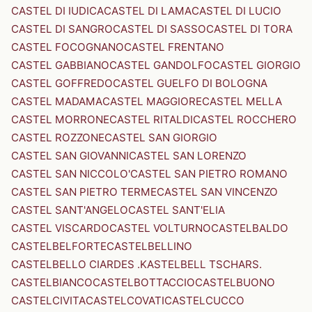
CASTEL DI IUDICA
CASTEL DI LAMA
CASTEL DI LUCIO
CASTEL DI SANGRO
CASTEL DI SASSO
CASTEL DI TORA
CASTEL FOCOGNANO
CASTEL FRENTANO
CASTEL GABBIANO
CASTEL GANDOLFO
CASTEL GIORGIO
CASTEL GOFFREDO
CASTEL GUELFO DI BOLOGNA
CASTEL MADAMA
CASTEL MAGGIORE
CASTEL MELLA
CASTEL MORRONE
CASTEL RITALDI
CASTEL ROCCHERO
CASTEL ROZZONE
CASTEL SAN GIORGIO
CASTEL SAN GIOVANNI
CASTEL SAN LORENZO
CASTEL SAN NICCOLO'
CASTEL SAN PIETRO ROMANO
CASTEL SAN PIETRO TERME
CASTEL SAN VINCENZO
CASTEL SANT'ANGELO
CASTEL SANT'ELIA
CASTEL VISCARDO
CASTEL VOLTURNO
CASTELBALDO
CASTELBELFORTE
CASTELBELLINO
CASTELBELLO CIARDES .KASTELBELL TSCHARS.
CASTELBIANCO
CASTELBOTTACCIO
CASTELBUONO
CASTELCIVITA
CASTELCOVATI
CASTELCUCCO