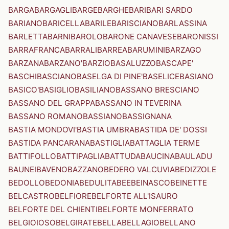
BARGA
BARGAGLI
BARGE
BARGHE
BARI
BARI SARDO
BARIANO
BARICELLA
BARILE
BARISCIANO
BARLASSINA
BARLETTA
BARNI
BAROLO
BARONE CANAVESE
BARONISSI
BARRAFRANCA
BARRALI
BARREA
BARUMINI
BARZAGO
BARZANA
BARZANO'
BARZIO
BASALUZZO
BASCAPE'
BASCHI
BASCIANO
BASELGA DI PINE'
BASELICE
BASIANO
BASICO'
BASIGLIO
BASILIANO
BASSANO BRESCIANO
BASSANO DEL GRAPPA
BASSANO IN TEVERINA
BASSANO ROMANO
BASSIANO
BASSIGNANA
BASTIA MONDOVI'
BASTIA UMBRA
BASTIDA DE' DOSSI
BASTIDA PANCARANA
BASTIGLIA
BATTAGLIA TERME
BATTIFOLLO
BATTIPAGLIA
BATTUDA
BAUCINA
BAULADU
BAUNEI
BAVENO
BAZZANO
BEDERO VALCUVIA
BEDIZZOLE
BEDOLLO
BEDONIA
BEDULITA
BEE
BEINASCO
BEINETTE
BELCASTRO
BELFIORE
BELFORTE ALL'ISAURO
BELFORTE DEL CHIENTI
BELFORTE MONFERRATO
BELGIOIOSO
BELGIRATE
BELLA
BELLAGIO
BELLANO