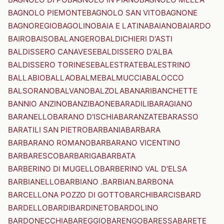
BAGNOLO PIEMONTE
BAGNOLO SAN VITO
BAGNONE
BAGNOREGIO
BAGOLINO
BAIA E LATINA
BAIANO
BAIARDO
BAIRO
BAISO
BALANGERO
BALDICHIERI D'ASTI
BALDISSERO CANAVESE
BALDISSERO D'ALBA
BALDISSERO TORINESE
BALESTRATE
BALESTRINO
BALLABIO
BALLAO
BALME
BALMUCCIA
BALOCCO
BALSORANO
BALVANO
BALZOLA
BANARI
BANCHETTE
BANNIO ANZINO
BANZI
BAONE
BARADILI
BARAGIANO
BARANELLO
BARANO D'ISCHIA
BARANZATE
BARASSO
BARATILI SAN PIETRO
BARBANIA
BARBARA
BARBARANO ROMANO
BARBARANO VICENTINO
BARBARESCO
BARBARIGA
BARBATA
BARBERINO DI MUGELLO
BARBERINO VAL D'ELSA
BARBIANELLO
BARBIANO .BARBIAN.
BARBONA
BARCELLONA POZZO DI GOTTO
BARCHI
BARCIS
BARD
BARDELLO
BARDI
BARDINETO
BARDOLINO
BARDONECCHIA
BAREGGIO
BARENGO
BARESSA
BARETE