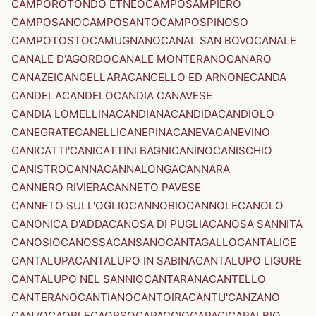
CAMPOROTONDO ETNEO
CAMPOSAMPIERO
CAMPOSANO
CAMPOSANTO
CAMPOSPINOSO
CAMPOTOSTO
CAMUGNANO
CANAL SAN BOVO
CANALE
CANALE D'AGORDO
CANALE MONTERANO
CANARO
CANAZEI
CANCELLARA
CANCELLO ED ARNONE
CANDA
CANDELA
CANDELO
CANDIA CANAVESE
CANDIA LOMELLINA
CANDIANA
CANDIDA
CANDIOLO
CANEGRATE
CANELLI
CANEPINA
CANEVA
CANEVINO
CANICATTI'
CANICATTINI BAGNI
CANINO
CANISCHIO
CANISTRO
CANNA
CANNALONGA
CANNARA
CANNERO RIVIERA
CANNETO PAVESE
CANNETO SULL'OGLIO
CANNOBIO
CANNOLE
CANOLO
CANONICA D'ADDA
CANOSA DI PUGLIA
CANOSA SANNITA
CANOSIO
CANOSSA
CANSANO
CANTAGALLO
CANTALICE
CANTALUPA
CANTALUPO IN SABINA
CANTALUPO LIGURE
CANTALUPO NEL SANNIO
CANTARANA
CANTELLO
CANTERANO
CANTIANO
CANTOIRA
CANTU'
CANZANO
CANZO
CAORLE
CAORSO
CAPACCIO
CAPACI
CAPALBIO