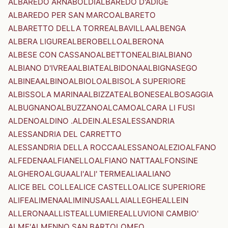
ALBAREDO ARNABOLDI
ALBAREDO D'ADIGE
ALBAREDO PER SAN MARCO
ALBARETO
ALBARETTO DELLA TORRE
ALBAVILLA
ALBENGA
ALBERA LIGURE
ALBEROBELLO
ALBERONA
ALBESE CON CASSANO
ALBETTONE
ALBI
ALBIANO
ALBIANO D'IVREA
ALBIATE
ALBIDONA
ALBIGNASEGO
ALBINEA
ALBINO
ALBIOLO
ALBISOLA SUPERIORE
ALBISSOLA MARINA
ALBIZZATE
ALBONESE
ALBOSAGGIA
ALBUGNANO
ALBUZZANO
ALCAMO
ALCARA LI FUSI
ALDENO
ALDINO .ALDEIN.
ALES
ALESSANDRIA
ALESSANDRIA DEL CARRETTO
ALESSANDRIA DELLA ROCCA
ALESSANO
ALEZIO
ALFANO
ALFEDENA
ALFIANELLO
ALFIANO NATTA
ALFONSINE
ALGHERO
ALGUA
ALI'
ALI' TERME
ALIA
ALIANO
ALICE BEL COLLE
ALICE CASTELLO
ALICE SUPERIORE
ALIFE
ALIMENA
ALIMINUSA
ALLAI
ALLEGHE
ALLEIN
ALLERONA
ALLISTE
ALLUMIERE
ALLUVIONI CAMBIO'
ALME'
ALMENNO SAN BARTOLOMEO