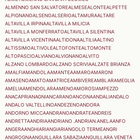
ALMENNO SAN SALVATORE
ALMESE
ALONTE
ALPETTE
ALPIGNANO
ALSENO
ALSERIO
ALTAMURA
ALTARE
ALTAVILLA IRPINA
ALTAVILLA MILICIA
ALTAVILLA MONFERRATO
ALTAVILLA SILENTINA
ALTAVILLA VICENTINA
ALTIDONA
ALTILIA
ALTINO
ALTISSIMO
ALTIVOLE
ALTOFONTE
ALTOMONTE
ALTOPASCIO
ALVIANO
ALVIGNANO
ALVITO
ALZANO LOMBARDO
ALZANO SCRIVIA
ALZATE BRIANZA
AMALFI
AMANDOLA
AMANTEA
AMARO
AMARONI
AMASENO
AMATO
AMATRICE
AMBIVERE
AMBLAR
AMEGLIA
AMELIA
AMENDOLARA
AMENO
AMOROSI
AMPEZZO
ANACAPRI
ANAGNI
ANCARANO
ANCONA
ANDALI
ANDALO
ANDALO VALTELLINO
ANDEZENO
ANDORA
ANDORNO MICCA
ANDRANO
ANDRATE
ANDREIS
ANDRETTA
ANDRIA
ANDRIANO .ANDRIAN.
ANELA
ANFO
ANGERA
ANGHIARI
ANGIARI
ANGOLO TERME
ANGRI
ANGROGNA
ANGUILLARA SABAZIA
ANGUILLARA VENETA