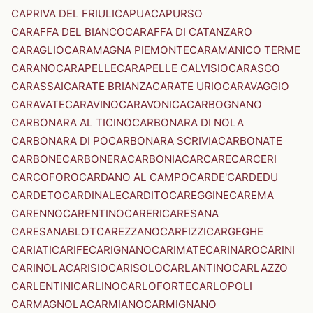
CAPRIVA DEL FRIULI
CAPUA
CAPURSO
CARAFFA DEL BIANCO
CARAFFA DI CATANZARO
CARAGLIO
CARAMAGNA PIEMONTE
CARAMANICO TERME
CARANO
CARAPELLE
CARAPELLE CALVISIO
CARASCO
CARASSAI
CARATE BRIANZA
CARATE URIO
CARAVAGGIO
CARAVATE
CARAVINO
CARAVONICA
CARBOGNANO
CARBONARA AL TICINO
CARBONARA DI NOLA
CARBONARA DI PO
CARBONARA SCRIVIA
CARBONATE
CARBONE
CARBONERA
CARBONIA
CARCARE
CARCERI
CARCOFORO
CARDANO AL CAMPO
CARDE'
CARDEDU
CARDETO
CARDINALE
CARDITO
CAREGGINE
CAREMA
CARENNO
CARENTINO
CARERI
CARESANA
CARESANABLOT
CAREZZANO
CARFIZZI
CARGEGHE
CARIATI
CARIFE
CARIGNANO
CARIMATE
CARINARO
CARINI
CARINOLA
CARISIO
CARISOLO
CARLANTINO
CARLAZZO
CARLENTINI
CARLINO
CARLOFORTE
CARLOPOLI
CARMAGNOLA
CARMIANO
CARMIGNANO