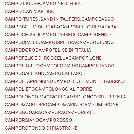
CAMPO LIGURE
CAMPO NELL'ELBA
CAMPO SAN MARTINO
CAMPO TURES .SAND IN TAUFERS.
CAMPOBASSO
CAMPOBELLO DI LICATA
CAMPOBELLO DI MAZARA
CAMPOCHIARO
CAMPODARSEGO
CAMPODENNO
CAMPODIMELE
CAMPODIPIETRA
CAMPODOLCINO
CAMPODORO
CAMPOFELICE DI FITALIA
CAMPOFELICE DI ROCCELLA
CAMPOFILONE
CAMPOFIORITO
CAMPOFORMIDO
CAMPOFRANCO
CAMPOGALLIANO
CAMPOLATTARO
CAMPOLI APPENNINO
CAMPOLI DEL MONTE TABURNO
CAMPOLIETO
CAMPOLONGO AL TORRE
CAMPOLONGO MAGGIORE
CAMPOLONGO SUL BRENTA
CAMPOMAGGIORE
CAMPOMARINO
CAMPOMORONE
CAMPONOGARA
CAMPORA
CAMPOREALE
CAMPORGIANO
CAMPOROSSO
CAMPOROTONDO DI FIASTRONE