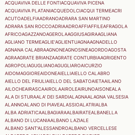
ACQUAVIVA DELLE FONTI
ACQUAVIVA PICENA
ACQUAVIVA PLATANI
ACQUEDOLCI
ACQUI TERME
ACRI
ACUTO
ADELFIA
ADRANO
ADRARA SAN MARTINO
ADRARA SAN ROCCO
ADRIA
ADRO
AFFI
AFFILE
AFRAGOLA
AFRICO
AGAZZANO
AGEROLA
AGGIUS
AGIRA
AGLIANA
AGLIANO TERME
AGLIE'
AGLIENTU
AGNA
AGNADELLO
AGNANA CALABRA
AGNONE
AGNOSINE
AGORDO
AGOSTA
AGRA
AGRATE BRIANZA
AGRATE CONTURBIA
AGRIGENTO
AGROPOLI
AGUGLIANO
AGUGLIARO
AICURZIO
AIDOMAGGIORE
AIDONE
AIELLI
AIELLO CALABRO
AIELLO DEL FRIULI
AIELLO DEL SABATO
AIETA
AILANO
AILOCHE
AIRASCA
AIROLA
AIROLE
AIRUNO
AISONE
ALA
ALA DI STURA
ALA' DEI SARDI
ALAGNA
ALAGNA VALSESIA
ALANNO
ALANO DI PIAVE
ALASSIO
ALATRI
ALBA
ALBA ADRIATICA
ALBAGIARA
ALBAIRATE
ALBANELLA
ALBANO DI LUCANIA
ALBANO LAZIALE
ALBANO SANT'ALESSANDRO
ALBANO VERCELLESE