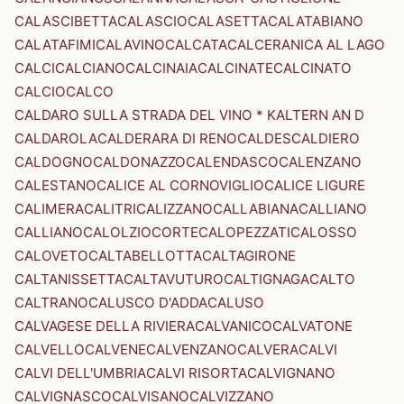
CALASCIBETTA
CALASCIO
CALASETTA
CALATABIANO
CALATAFIMI
CALAVINO
CALCATA
CALCERANICA AL LAGO
CALCI
CALCIANO
CALCINAIA
CALCINATE
CALCINATO
CALCIO
CALCO
CALDARO SULLA STRADA DEL VINO * KALTERN AN D
CALDAROLA
CALDERARA DI RENO
CALDES
CALDIERO
CALDOGNO
CALDONAZZO
CALENDASCO
CALENZANO
CALESTANO
CALICE AL CORNOVIGLIO
CALICE LIGURE
CALIMERA
CALITRI
CALIZZANO
CALLABIANA
CALLIANO
CALLIANO
CALOLZIOCORTE
CALOPEZZATI
CALOSSO
CALOVETO
CALTABELLOTTA
CALTAGIRONE
CALTANISSETTA
CALTAVUTURO
CALTIGNAGA
CALTO
CALTRANO
CALUSCO D'ADDA
CALUSO
CALVAGESE DELLA RIVIERA
CALVANICO
CALVATONE
CALVELLO
CALVENE
CALVENZANO
CALVERA
CALVI
CALVI DELL'UMBRIA
CALVI RISORTA
CALVIGNANO
CALVIGNASCO
CALVISANO
CALVIZZANO