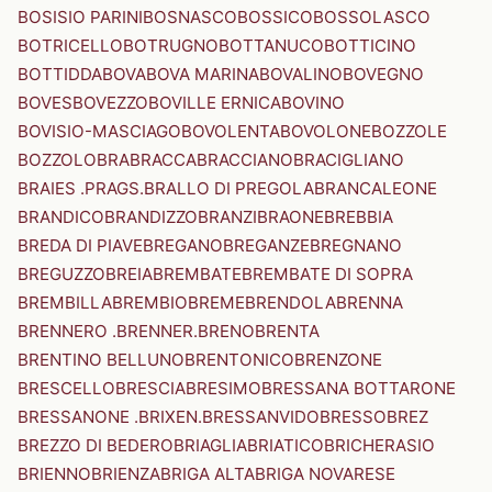
BOSISIO PARINI
BOSNASCO
BOSSICO
BOSSOLASCO
BOTRICELLO
BOTRUGNO
BOTTANUCO
BOTTICINO
BOTTIDDA
BOVA
BOVA MARINA
BOVALINO
BOVEGNO
BOVES
BOVEZZO
BOVILLE ERNICA
BOVINO
BOVISIO-MASCIAGO
BOVOLENTA
BOVOLONE
BOZZOLE
BOZZOLO
BRA
BRACCA
BRACCIANO
BRACIGLIANO
BRAIES .PRAGS.
BRALLO DI PREGOLA
BRANCALEONE
BRANDICO
BRANDIZZO
BRANZI
BRAONE
BREBBIA
BREDA DI PIAVE
BREGANO
BREGANZE
BREGNANO
BREGUZZO
BREIA
BREMBATE
BREMBATE DI SOPRA
BREMBILLA
BREMBIO
BREME
BRENDOLA
BRENNA
BRENNERO .BRENNER.
BRENO
BRENTA
BRENTINO BELLUNO
BRENTONICO
BRENZONE
BRESCELLO
BRESCIA
BRESIMO
BRESSANA BOTTARONE
BRESSANONE .BRIXEN.
BRESSANVIDO
BRESSO
BREZ
BREZZO DI BEDERO
BRIAGLIA
BRIATICO
BRICHERASIO
BRIENNO
BRIENZA
BRIGA ALTA
BRIGA NOVARESE