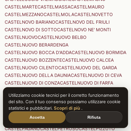
CASTELMARTE
CASTELMASSA
CASTELMAURO
CASTELMEZZANO
CASTELMOLA
CASTELNOVETTO
CASTELNOVO BARIANO
CASTELNOVO DEL FRIULI
CASTELNOVO DI SOTTO
CASTELNOVO NE' MONTI
CASTELNUOVO
CASTELNUOVO BELBO
CASTELNUOVO BERARDENGA
CASTELNUOVO BOCCA D'ADDA
CASTELNUOVO BORMIDA
CASTELNUOVO BOZZENTE
CASTELNUOVO CALCEA
CASTELNUOVO CILENTO
CASTELNUOVO DEL GARDA
CASTELNUOVO DELLA DAUNIA
CASTELNUOVO DI CEVA
CASTELNUOVO DI CONZA
CASTELNUOVO DI FARFA
CASTELNUOVO DI GARFAGNANA
Utilizziamo cookie tecnici per il corretto funzionamento
CASTELNUOVO DI PORTO
CASTELNUOVO DON BOSCO
del sito. Con il tuo consenso possiamo utilizzare cookie
CASTELNUOVO MAGRA
CASTELNUOVO NIGRA
statistici e pubblicitari.
Scopri di più
.
CASTELNUOVO PARANO
CASTELNUOVO RANGONE
Accetta
Rifiuta
CASTELNUOVO SCRIVIA
CASTELNUOVO VAL DI CECINA
CASTELPAGANO
CASTELPETROSO
CASTELPIZZUTO