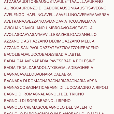
ATZARA
AUDITORE
AUGUSTA
AULETTA
AULLA
AURANO
AURIGO
AURONZO DI CADORE
AUSONIA
AUSTIS
AVEGNO
AVELENGO .HAFLING.
AVELLA
AVELLINO
AVERARA
AVERSA
AVETRANA
AVEZZANO
AVIANO
AVIATICO
AVIGLIANA
AVIGLIANO
AVIGLIANO UMBRO
AVIO
AVISE
AVOLA
AVOLASCA
AYAS
AYMAVILLES
AZEGLIO
AZZANELLO
AZZANO D'ASTI
AZZANO DECIMO
AZZANO MELLA
AZZANO SAN PAOLO
AZZATE
AZZIO
AZZONE
BACENO
BACOLI
BADALUCCO
BADESI
BADIA .ABTEI.
BADIA CALAVENA
BADIA PAVESE
BADIA POLESINE
BADIA TEDALDA
BADOLATO
BAGALADI
BAGHERIA
BAGNACAVALLO
BAGNARA CALABRA
BAGNARA DI ROMAGNA
BAGNARIA
BAGNARIA ARSA
BAGNASCO
BAGNATICA
BAGNI DI LUCCA
BAGNO A RIPOLI
BAGNO DI ROMAGNA
BAGNOLI DEL TRIGNO
BAGNOLI DI SOPRA
BAGNOLI IRPINO
BAGNOLO CREMASCO
BAGNOLO DEL SALENTO
BAGNOLO DI PO
BAGNOLO IN PIANO
BAGNOLO MELLA