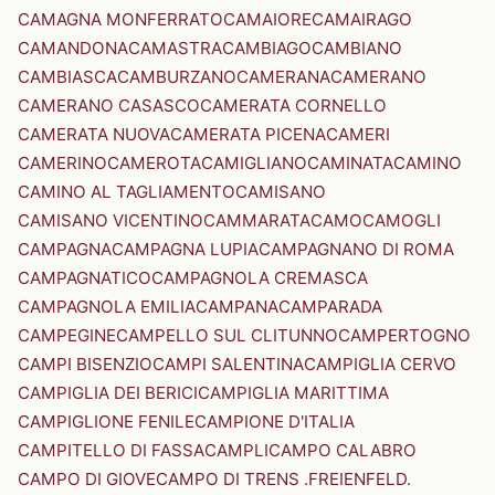
CAMAGNA MONFERRATO
CAMAIORE
CAMAIRAGO
CAMANDONA
CAMASTRA
CAMBIAGO
CAMBIANO
CAMBIASCA
CAMBURZANO
CAMERANA
CAMERANO
CAMERANO CASASCO
CAMERATA CORNELLO
CAMERATA NUOVA
CAMERATA PICENA
CAMERI
CAMERINO
CAMEROTA
CAMIGLIANO
CAMINATA
CAMINO
CAMINO AL TAGLIAMENTO
CAMISANO
CAMISANO VICENTINO
CAMMARATA
CAMO
CAMOGLI
CAMPAGNA
CAMPAGNA LUPIA
CAMPAGNANO DI ROMA
CAMPAGNATICO
CAMPAGNOLA CREMASCA
CAMPAGNOLA EMILIA
CAMPANA
CAMPARADA
CAMPEGINE
CAMPELLO SUL CLITUNNO
CAMPERTOGNO
CAMPI BISENZIO
CAMPI SALENTINA
CAMPIGLIA CERVO
CAMPIGLIA DEI BERICI
CAMPIGLIA MARITTIMA
CAMPIGLIONE FENILE
CAMPIONE D'ITALIA
CAMPITELLO DI FASSA
CAMPLI
CAMPO CALABRO
CAMPO DI GIOVE
CAMPO DI TRENS .FREIENFELD.