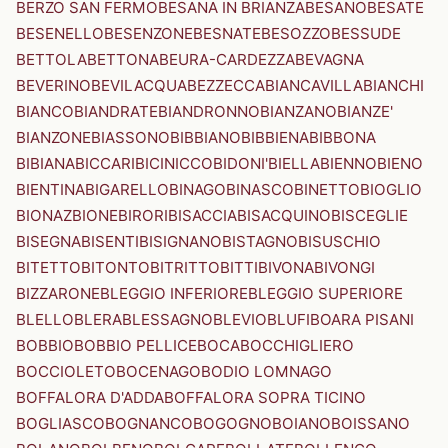
BERZO SAN FERMO
BESANA IN BRIANZA
BESANO
BESATE
BESENELLO
BESENZONE
BESNATE
BESOZZO
BESSUDE
BETTOLA
BETTONA
BEURA-CARDEZZA
BEVAGNA
BEVERINO
BEVILACQUA
BEZZECCA
BIANCAVILLA
BIANCHI
BIANCO
BIANDRATE
BIANDRONNO
BIANZANO
BIANZE'
BIANZONE
BIASSONO
BIBBIANO
BIBBIENA
BIBBONA
BIBIANA
BICCARI
BICINICCO
BIDONI'
BIELLA
BIENNO
BIENO
BIENTINA
BIGARELLO
BINAGO
BINASCO
BINETTO
BIOGLIO
BIONAZ
BIONE
BIRORI
BISACCIA
BISACQUINO
BISCEGLIE
BISEGNA
BISENTI
BISIGNANO
BISTAGNO
BISUSCHIO
BITETTO
BITONTO
BITRITTO
BITTI
BIVONA
BIVONGI
BIZZARONE
BLEGGIO INFERIORE
BLEGGIO SUPERIORE
BLELLO
BLERA
BLESSAGNO
BLEVIO
BLUFI
BOARA PISANI
BOBBIO
BOBBIO PELLICE
BOCA
BOCCHIGLIERO
BOCCIOLETO
BOCENAGO
BODIO LOMNAGO
BOFFALORA D'ADDA
BOFFALORA SOPRA TICINO
BOGLIASCO
BOGNANCO
BOGOGNO
BOIANO
BOISSANO