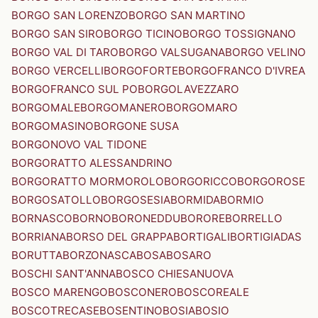
BORGO SAN LORENZO
BORGO SAN MARTINO
BORGO SAN SIRO
BORGO TICINO
BORGO TOSSIGNANO
BORGO VAL DI TARO
BORGO VALSUGANA
BORGO VELINO
BORGO VERCELLI
BORGOFORTE
BORGOFRANCO D'IVREA
BORGOFRANCO SUL PO
BORGOLAVEZZARO
BORGOMALE
BORGOMANERO
BORGOMARO
BORGOMASINO
BORGONE SUSA
BORGONOVO VAL TIDONE
BORGORATTO ALESSANDRINO
BORGORATTO MORMOROLO
BORGORICCO
BORGOROSE
BORGOSATOLLO
BORGOSESIA
BORMIDA
BORMIO
BORNASCO
BORNO
BORONEDDU
BORORE
BORRELLO
BORRIANA
BORSO DEL GRAPPA
BORTIGALI
BORTIGIADAS
BORUTTA
BORZONASCA
BOSA
BOSARO
BOSCHI SANT'ANNA
BOSCO CHIESANUOVA
BOSCO MARENGO
BOSCONERO
BOSCOREALE
BOSCOTRECASE
BOSENTINO
BOSIA
BOSIO