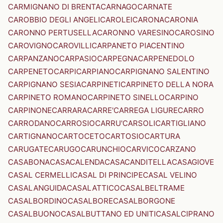
CARMIGNANO DI BRENTA
CARNAGO
CARNATE
CAROBBIO DEGLI ANGELI
CAROLEI
CARONA
CARONIA
CARONNO PERTUSELLA
CARONNO VARESINO
CAROSINO
CAROVIGNO
CAROVILLI
CARPANETO PIACENTINO
CARPANZANO
CARPASIO
CARPEGNA
CARPENEDOLO
CARPENETO
CARPI
CARPIANO
CARPIGNANO SALENTINO
CARPIGNANO SESIA
CARPINETI
CARPINETO DELLA NORA
CARPINETO ROMANO
CARPINETO SINELLO
CARPINO
CARPINONE
CARRARA
CARRE'
CARREGA LIGURE
CARRO
CARRODANO
CARROSIO
CARRU'
CARSOLI
CARTIGLIANO
CARTIGNANO
CARTOCETO
CARTOSIO
CARTURA
CARUGATE
CARUGO
CARUNCHIO
CARVICO
CARZANO
CASABONA
CASACALENDA
CASACANDITELLA
CASAGIOVE
CASAL CERMELLI
CASAL DI PRINCIPE
CASAL VELINO
CASALANGUIDA
CASALATTICO
CASALBELTRAME
CASALBORDINO
CASALBORE
CASALBORGONE
CASALBUONO
CASALBUTTANO ED UNITI
CASALCIPRANO