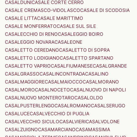
CASALDUNI
CASALE CORTE CERRO
CASALE CREMASCO-VIDOLASCO
CASALE DI SCODOSIA
CASALE LITTA
CASALE MARITTIMO
CASALE MONFERRATO
CASALE SUL SILE
CASALECCHIO DI RENO
CASALEGGIO BOIRO
CASALEGGIO NOVARA
CASALEONE
CASALETTO CEREDANO
CASALETTO DI SOPRA
CASALETTO LODIGIANO
CASALETTO SPARTANO
CASALETTO VAPRIO
CASALFIUMANESE
CASALGRANDE
CASALGRASSO
CASALINCONTRADA
CASALINO
CASALMAGGIORE
CASALMAIOCCO
CASALMORANO
CASALMORO
CASALNOCETO
CASALNUOVO DI NAPOLI
CASALNUOVO MONTEROTARO
CASALOLDO
CASALPUSTERLENGO
CASALROMANO
CASALSERUGO
CASALUCE
CASALVECCHIO DI PUGLIA
CASALVECCHIO SICULO
CASALVIERI
CASALVOLONE
CASALZUIGNO
CASAMARCIANO
CASAMASSIMA