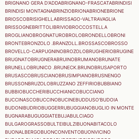
BRIGNANO GERA D'ADDA
BRIGNANO-FRASCATA
BRINDISI
BRINDISI MONTAGNA
BRINZIO
BRIONA
BRIONE
BRIONE
BRIOSCO
BRISIGHELLA
BRISSAGO-VALTRAVAGLIA
BRISSOGNE
BRITTOLI
BRIVIO
BROCCOSTELLA
BROGLIANO
BROGNATURO
BROLO
BRONDELLO
BRONI
BRONTE
BRONZOLO .BRANZOLL.
BROSSASCO
BROSSO
BROVELLO-CARPUGNINO
BROZOLO
BRUGHERIO
BRUGINE
BRUGNATO
BRUGNERA
BRUINO
BRUMANO
BRUNATE
BRUNELLO
BRUNICO .BRUNECK.
BRUNO
BRUSAPORTO
BRUSASCO
BRUSCIANO
BRUSIMPIANO
BRUSNENGO
BRUSSON
BRUZOLO
BRUZZANO ZEFFIRIO
BUBBIANO
BUBBIO
BUCCHERI
BUCCHIANICO
BUCCIANO
BUCCINASCO
BUCCINO
BUCINE
BUDDUSO'
BUDOIA
BUDONI
BUDRIO
BUGGERRU
BUGGIANO
BUGLIO IN MONTE
BUGNARA
BUGUGGIATE
BUJA
BULCIAGO
BULGAROGRASSO
BULTEI
BULZI
BUONABITACOLO
BUONALBERGO
BUONCONVENTO
BUONVICINO