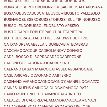
BURAGO DI MOLGORA
BURCEI
BURGIO
BURGOS
BURIASCO
BUROLO
BURONZO
BUSACHI
BUSALLA
BUSANA
BUSANO
BUSCA
BUSCATE
BUSCEMI
BUSETO PALIZZOLO
BUSNAGO
BUSSERO
BUSSETO
BUSSI SUL TIRINO
BUSSO
BUSSOLENGO
BUSSOLENO
BUSTO ARSIZIO
BUSTO GAROLFO
BUTERA
BUTI
BUTTAPIETRA
BUTTIGLIERA ALTA
BUTTIGLIERA D'ASTI
BUTTRIO
CA' D'ANDREA
CABELLA LIGURE
CABIATE
CABRAS
CACCAMO
CACCURI
CADEGLIANO-VICONAGO
CADELBOSCO DI SOPRA
CADEO
CADERZONE
CADONEGHE
CADORAGO
CADREZZATE
CAERANO DI SAN MARCO
CAFASSE
CAGGIANO
CAGLI
CAGLIARI
CAGLIO
CAGNANO AMITERNO
CAGNANO VARANO
CAGNO
CAGNO'
CAIANELLO
CAIAZZO
CAINES .KUENS.
CAINO
CAIOLO
CAIRANO
CAIRATE
CAIRO MONTENOTTE
CAIVANO
CALABRITTO
CALALZO DI CADORE
CALAMANDRANA
CALAMONACI
CALANGIANUS
CALANNA
CALASCA-CASTIGLIONE