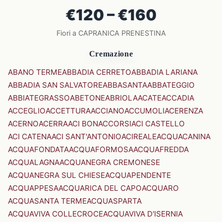
€120 – €160
Fiori a CAPRANICA PRENESTINA
Cremazione
ABANO TERME
ABBADIA CERRETO
ABBADIA LARIANA
ABBADIA SAN SALVATORE
ABBASANTA
ABBATEGGIO
ABBIATEGRASSO
ABETONE
ABRIOLA
ACATE
ACCADIA
ACCEGLIO
ACCETTURA
ACCIANO
ACCUMOLI
ACERENZA
ACERNO
ACERRA
ACI BONACCORSI
ACI CASTELLO
ACI CATENA
ACI SANT'ANTONIO
ACIREALE
ACQUACANINA
ACQUAFONDATA
ACQUAFORMOSA
ACQUAFREDDA
ACQUALAGNA
ACQUANEGRA CREMONESE
ACQUANEGRA SUL CHIESE
ACQUAPENDENTE
ACQUAPPESA
ACQUARICA DEL CAPO
ACQUARO
ACQUASANTA TERME
ACQUASPARTA
ACQUAVIVA COLLECROCE
ACQUAVIVA D'ISERNIA