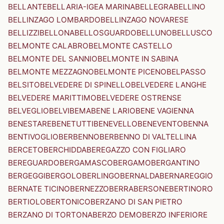
BELLANTE
BELLARIA-IGEA MARINA
BELLEGRA
BELLINO
BELLINZAGO LOMBARDO
BELLINZAGO NOVARESE
BELLIZZI
BELLONA
BELLOSGUARDO
BELLUNO
BELLUSCO
BELMONTE CALABRO
BELMONTE CASTELLO
BELMONTE DEL SANNIO
BELMONTE IN SABINA
BELMONTE MEZZAGNO
BELMONTE PICENO
BELPASSO
BELSITO
BELVEDERE DI SPINELLO
BELVEDERE LANGHE
BELVEDERE MARITTIMO
BELVEDERE OSTRENSE
BELVEGLIO
BELVI
BEMA
BENE LARIO
BENE VAGIENNA
BENESTARE
BENETUTTI
BENEVELLO
BENEVENTO
BENNA
BENTIVOGLIO
BERBENNO
BERBENNO DI VALTELLINA
BERCETO
BERCHIDDA
BEREGAZZO CON FIGLIARO
BEREGUARDO
BERGAMASCO
BERGAMO
BERGANTINO
BERGEGGI
BERGOLO
BERLINGO
BERNALDA
BERNAREGGIO
BERNATE TICINO
BERNEZZO
BERRA
BERSONE
BERTINORO
BERTIOLO
BERTONICO
BERZANO DI SAN PIETRO
BERZANO DI TORTONA
BERZO DEMO
BERZO INFERIORE