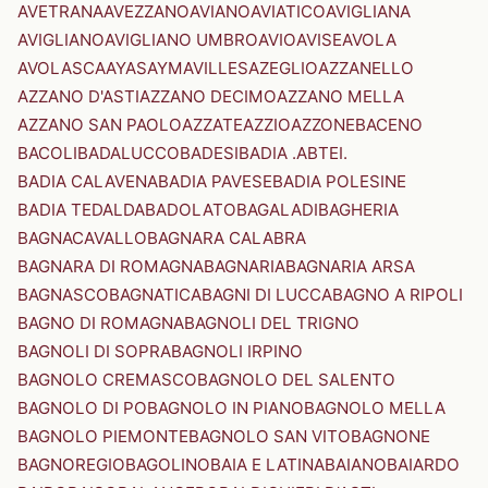
AVETRANA
AVEZZANO
AVIANO
AVIATICO
AVIGLIANA
AVIGLIANO
AVIGLIANO UMBRO
AVIO
AVISE
AVOLA
AVOLASCA
AYAS
AYMAVILLES
AZEGLIO
AZZANELLO
AZZANO D'ASTI
AZZANO DECIMO
AZZANO MELLA
AZZANO SAN PAOLO
AZZATE
AZZIO
AZZONE
BACENO
BACOLI
BADALUCCO
BADESI
BADIA .ABTEI.
BADIA CALAVENA
BADIA PAVESE
BADIA POLESINE
BADIA TEDALDA
BADOLATO
BAGALADI
BAGHERIA
BAGNACAVALLO
BAGNARA CALABRA
BAGNARA DI ROMAGNA
BAGNARIA
BAGNARIA ARSA
BAGNASCO
BAGNATICA
BAGNI DI LUCCA
BAGNO A RIPOLI
BAGNO DI ROMAGNA
BAGNOLI DEL TRIGNO
BAGNOLI DI SOPRA
BAGNOLI IRPINO
BAGNOLO CREMASCO
BAGNOLO DEL SALENTO
BAGNOLO DI PO
BAGNOLO IN PIANO
BAGNOLO MELLA
BAGNOLO PIEMONTE
BAGNOLO SAN VITO
BAGNONE
BAGNOREGIO
BAGOLINO
BAIA E LATINA
BAIANO
BAIARDO