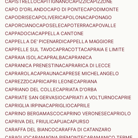
CAPISTRELLO
CAPITIGNANO
CAPIZZI
CAPIZZONE
CAPO D'ORLANDO
CAPO DI PONTE
CAPODIMONTE
CAPODRISE
CAPOLIVERI
CAPOLONA
CAPONAGO
CAPORCIANO
CAPOSELE
CAPOTERRA
CAPOVALLE
CAPPADOCIA
CAPPELLA CANTONE
CAPPELLA DE' PICENARDI
CAPPELLA MAGGIORE
CAPPELLE SUL TAVO
CAPRACOTTA
CAPRAIA E LIMITE
CAPRAIA ISOLA
CAPRALBA
CAPRANICA
CAPRANICA PRENESTINA
CAPRARICA DI LECCE
CAPRAROLA
CAPRAUNA
CAPRESE MICHELANGELO
CAPREZZO
CAPRI
CAPRI LEONE
CAPRIANA
CAPRIANO DEL COLLE
CAPRIATA D'ORBA
CAPRIATE SAN GERVASIO
CAPRIATI A VOLTURNO
CAPRIE
CAPRIGLIA IRPINA
CAPRIGLIO
CAPRILE
CAPRINO BERGAMASCO
CAPRINO VERONESE
CAPRIOLO
CAPRIVA DEL FRIULI
CAPUA
CAPURSO
CARAFFA DEL BIANCO
CARAFFA DI CATANZARO
CARAGLIO
CARAMAGNA PIEMONTE
CARAMANICO TERME