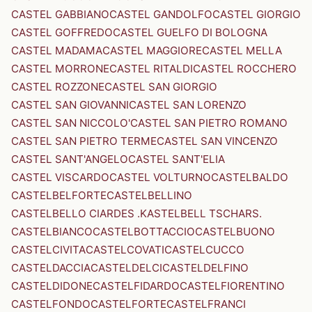
CASTEL GABBIANO
CASTEL GANDOLFO
CASTEL GIORGIO
CASTEL GOFFREDO
CASTEL GUELFO DI BOLOGNA
CASTEL MADAMA
CASTEL MAGGIORE
CASTEL MELLA
CASTEL MORRONE
CASTEL RITALDI
CASTEL ROCCHERO
CASTEL ROZZONE
CASTEL SAN GIORGIO
CASTEL SAN GIOVANNI
CASTEL SAN LORENZO
CASTEL SAN NICCOLO'
CASTEL SAN PIETRO ROMANO
CASTEL SAN PIETRO TERME
CASTEL SAN VINCENZO
CASTEL SANT'ANGELO
CASTEL SANT'ELIA
CASTEL VISCARDO
CASTEL VOLTURNO
CASTELBALDO
CASTELBELFORTE
CASTELBELLINO
CASTELBELLO CIARDES .KASTELBELL TSCHARS.
CASTELBIANCO
CASTELBOTTACCIO
CASTELBUONO
CASTELCIVITA
CASTELCOVATI
CASTELCUCCO
CASTELDACCIA
CASTELDELCI
CASTELDELFINO
CASTELDIDONE
CASTELFIDARDO
CASTELFIORENTINO
CASTELFONDO
CASTELFORTE
CASTELFRANCI