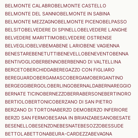
BELMONTE CALABRO
BELMONTE CASTELLO
BELMONTE DEL SANNIO
BELMONTE IN SABINA
BELMONTE MEZZAGNO
BELMONTE PICENO
BELPASSO
BELSITO
BELVEDERE DI SPINELLO
BELVEDERE LANGHE
BELVEDERE MARITTIMO
BELVEDERE OSTRENSE
BELVEGLIO
BELVI
BEMA
BENE LARIO
BENE VAGIENNA
BENESTARE
BENETUTTI
BENEVELLO
BENEVENTO
BENNA
BENTIVOGLIO
BERBENNO
BERBENNO DI VALTELLINA
BERCETO
BERCHIDDA
BEREGAZZO CON FIGLIARO
BEREGUARDO
BERGAMASCO
BERGAMO
BERGANTINO
BERGEGGI
BERGOLO
BERLINGO
BERNALDA
BERNAREGGIO
BERNATE TICINO
BERNEZZO
BERRA
BERSONE
BERTINORO
BERTIOLO
BERTONICO
BERZANO DI SAN PIETRO
BERZANO DI TORTONA
BERZO DEMO
BERZO INFERIORE
BERZO SAN FERMO
BESANA IN BRIANZA
BESANO
BESATE
BESENELLO
BESENZONE
BESNATE
BESOZZO
BESSUDE
BETTOLA
BETTONA
BEURA-CARDEZZA
BEVAGNA