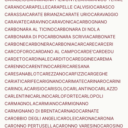
CARANO
CARAPELLE
CARAPELLE CALVISIO
CARASCO
CARASSAI
CARATE BRIANZA
CARATE URIO
CARAVAGGIO
CARAVATE
CARAVINO
CARAVONICA
CARBOGNANO
CARBONARA AL TICINO
CARBONARA DI NOLA
CARBONARA DI PO
CARBONARA SCRIVIA
CARBONATE
CARBONE
CARBONERA
CARBONIA
CARCARE
CARCERI
CARCOFORO
CARDANO AL CAMPO
CARDE'
CARDEDU
CARDETO
CARDINALE
CARDITO
CAREGGINE
CAREMA
CARENNO
CARENTINO
CARERI
CARESANA
CARESANABLOT
CAREZZANO
CARFIZZI
CARGEGHE
CARIATI
CARIFE
CARIGNANO
CARIMATE
CARINARO
CARINI
CARINOLA
CARISIO
CARISOLO
CARLANTINO
CARLAZZO
CARLENTINI
CARLINO
CARLOFORTE
CARLOPOLI
CARMAGNOLA
CARMIANO
CARMIGNANO
CARMIGNANO DI BRENTA
CARNAGO
CARNATE
CAROBBIO DEGLI ANGELI
CAROLEI
CARONA
CARONIA
CARONNO PERTUSELLA
CARONNO VARESINO
CAROSINO