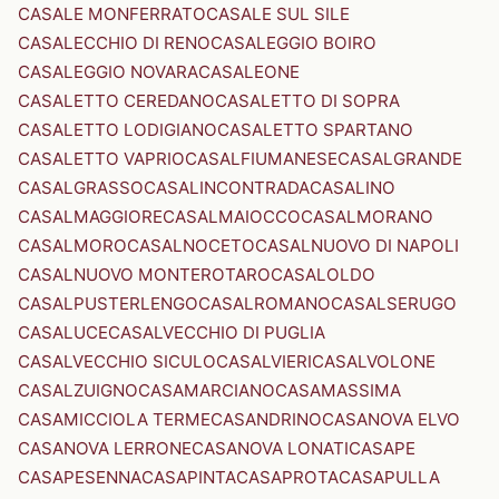
CASALE MONFERRATO
CASALE SUL SILE
CASALECCHIO DI RENO
CASALEGGIO BOIRO
CASALEGGIO NOVARA
CASALEONE
CASALETTO CEREDANO
CASALETTO DI SOPRA
CASALETTO LODIGIANO
CASALETTO SPARTANO
CASALETTO VAPRIO
CASALFIUMANESE
CASALGRANDE
CASALGRASSO
CASALINCONTRADA
CASALINO
CASALMAGGIORE
CASALMAIOCCO
CASALMORANO
CASALMORO
CASALNOCETO
CASALNUOVO DI NAPOLI
CASALNUOVO MONTEROTARO
CASALOLDO
CASALPUSTERLENGO
CASALROMANO
CASALSERUGO
CASALUCE
CASALVECCHIO DI PUGLIA
CASALVECCHIO SICULO
CASALVIERI
CASALVOLONE
CASALZUIGNO
CASAMARCIANO
CASAMASSIMA
CASAMICCIOLA TERME
CASANDRINO
CASANOVA ELVO
CASANOVA LERRONE
CASANOVA LONATI
CASAPE
CASAPESENNA
CASAPINTA
CASAPROTA
CASAPULLA