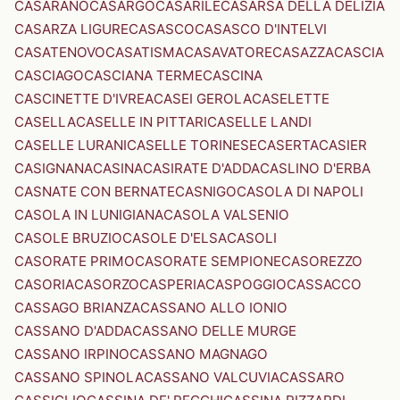
CASARANO
CASARGO
CASARILE
CASARSA DELLA DELIZIA
CASARZA LIGURE
CASASCO
CASASCO D'INTELVI
CASATENOVO
CASATISMA
CASAVATORE
CASAZZA
CASCIA
CASCIAGO
CASCIANA TERME
CASCINA
CASCINETTE D'IVREA
CASEI GEROLA
CASELETTE
CASELLA
CASELLE IN PITTARI
CASELLE LANDI
CASELLE LURANI
CASELLE TORINESE
CASERTA
CASIER
CASIGNANA
CASINA
CASIRATE D'ADDA
CASLINO D'ERBA
CASNATE CON BERNATE
CASNIGO
CASOLA DI NAPOLI
CASOLA IN LUNIGIANA
CASOLA VALSENIO
CASOLE BRUZIO
CASOLE D'ELSA
CASOLI
CASORATE PRIMO
CASORATE SEMPIONE
CASOREZZO
CASORIA
CASORZO
CASPERIA
CASPOGGIO
CASSACCO
CASSAGO BRIANZA
CASSANO ALLO IONIO
CASSANO D'ADDA
CASSANO DELLE MURGE
CASSANO IRPINO
CASSANO MAGNAGO
CASSANO SPINOLA
CASSANO VALCUVIA
CASSARO