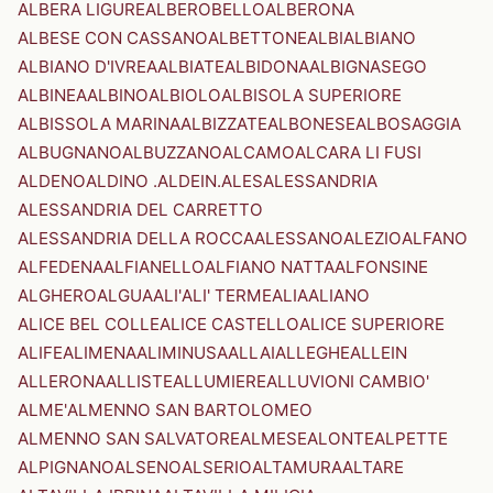
ALBERA LIGURE
ALBEROBELLO
ALBERONA
ALBESE CON CASSANO
ALBETTONE
ALBI
ALBIANO
ALBIANO D'IVREA
ALBIATE
ALBIDONA
ALBIGNASEGO
ALBINEA
ALBINO
ALBIOLO
ALBISOLA SUPERIORE
ALBISSOLA MARINA
ALBIZZATE
ALBONESE
ALBOSAGGIA
ALBUGNANO
ALBUZZANO
ALCAMO
ALCARA LI FUSI
ALDENO
ALDINO .ALDEIN.
ALES
ALESSANDRIA
ALESSANDRIA DEL CARRETTO
ALESSANDRIA DELLA ROCCA
ALESSANO
ALEZIO
ALFANO
ALFEDENA
ALFIANELLO
ALFIANO NATTA
ALFONSINE
ALGHERO
ALGUA
ALI'
ALI' TERME
ALIA
ALIANO
ALICE BEL COLLE
ALICE CASTELLO
ALICE SUPERIORE
ALIFE
ALIMENA
ALIMINUSA
ALLAI
ALLEGHE
ALLEIN
ALLERONA
ALLISTE
ALLUMIERE
ALLUVIONI CAMBIO'
ALME'
ALMENNO SAN BARTOLOMEO
ALMENNO SAN SALVATORE
ALMESE
ALONTE
ALPETTE
ALPIGNANO
ALSENO
ALSERIO
ALTAMURA
ALTARE