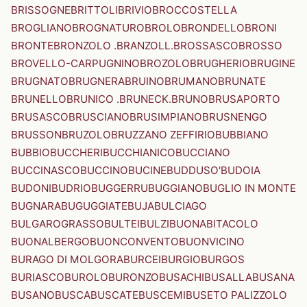
BRISSOGNE
BRITTOLI
BRIVIO
BROCCOSTELLA
BROGLIANO
BROGNATURO
BROLO
BRONDELLO
BRONI
BRONTE
BRONZOLO .BRANZOLL.
BROSSASCO
BROSSO
BROVELLO-CARPUGNINO
BROZOLO
BRUGHERIO
BRUGINE
BRUGNATO
BRUGNERA
BRUINO
BRUMANO
BRUNATE
BRUNELLO
BRUNICO .BRUNECK.
BRUNO
BRUSAPORTO
BRUSASCO
BRUSCIANO
BRUSIMPIANO
BRUSNENGO
BRUSSON
BRUZOLO
BRUZZANO ZEFFIRIO
BUBBIANO
BUBBIO
BUCCHERI
BUCCHIANICO
BUCCIANO
BUCCINASCO
BUCCINO
BUCINE
BUDDUSO'
BUDOIA
BUDONI
BUDRIO
BUGGERRU
BUGGIANO
BUGLIO IN MONTE
BUGNARA
BUGUGGIATE
BUJA
BULCIAGO
BULGAROGRASSO
BULTEI
BULZI
BUONABITACOLO
BUONALBERGO
BUONCONVENTO
BUONVICINO
BURAGO DI MOLGORA
BURCEI
BURGIO
BURGOS
BURIASCO
BUROLO
BURONZO
BUSACHI
BUSALLA
BUSANA
BUSANO
BUSCA
BUSCATE
BUSCEMI
BUSETO PALIZZOLO