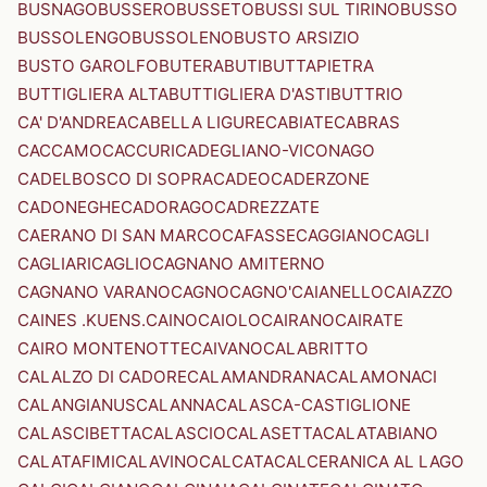
BUSNAGO
BUSSERO
BUSSETO
BUSSI SUL TIRINO
BUSSO
BUSSOLENGO
BUSSOLENO
BUSTO ARSIZIO
BUSTO GAROLFO
BUTERA
BUTI
BUTTAPIETRA
BUTTIGLIERA ALTA
BUTTIGLIERA D'ASTI
BUTTRIO
CA' D'ANDREA
CABELLA LIGURE
CABIATE
CABRAS
CACCAMO
CACCURI
CADEGLIANO-VICONAGO
CADELBOSCO DI SOPRA
CADEO
CADERZONE
CADONEGHE
CADORAGO
CADREZZATE
CAERANO DI SAN MARCO
CAFASSE
CAGGIANO
CAGLI
CAGLIARI
CAGLIO
CAGNANO AMITERNO
CAGNANO VARANO
CAGNO
CAGNO'
CAIANELLO
CAIAZZO
CAINES .KUENS.
CAINO
CAIOLO
CAIRANO
CAIRATE
CAIRO MONTENOTTE
CAIVANO
CALABRITTO
CALALZO DI CADORE
CALAMANDRANA
CALAMONACI
CALANGIANUS
CALANNA
CALASCA-CASTIGLIONE
CALASCIBETTA
CALASCIO
CALASETTA
CALATABIANO
CALATAFIMI
CALAVINO
CALCATA
CALCERANICA AL LAGO