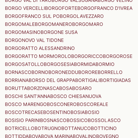
BORGO VAL DI TARO
BORGO VALSUGANA
BORGO VELINO
BORGO VERCELLI
BORGOFORTE
BORGOFRANCO D'IVREA
BORGOFRANCO SUL PO
BORGOLAVEZZARO
BORGOMALE
BORGOMANERO
BORGOMARO
BORGOMASINO
BORGONE SUSA
BORGONOVO VAL TIDONE
BORGORATTO ALESSANDRINO
BORGORATTO MORMOROLO
BORGORICCO
BORGOROSE
BORGOSATOLLO
BORGOSESIA
BORMIDA
BORMIO
BORNASCO
BORNO
BORONEDDU
BORORE
BORRELLO
BORRIANA
BORSO DEL GRAPPA
BORTIGALI
BORTIGIADAS
BORUTTA
BORZONASCA
BOSA
BOSARO
BOSCHI SANT'ANNA
BOSCO CHIESANUOVA
BOSCO MARENGO
BOSCONERO
BOSCOREALE
BOSCOTRECASE
BOSENTINO
BOSIA
BOSIO
BOSISIO PARINI
BOSNASCO
BOSSICO
BOSSOLASCO
BOTRICELLO
BOTRUGNO
BOTTANUCO
BOTTICINO
BOTTIDDA
BOVA
BOVA MARINA
BOVALINO
BOVEGNO