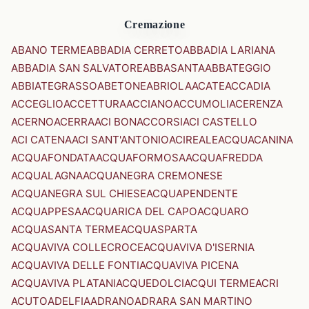
Cremazione
ABANO TERME
ABBADIA CERRETO
ABBADIA LARIANA
ABBADIA SAN SALVATORE
ABBASANTA
ABBATEGGIO
ABBIATEGRASSO
ABETONE
ABRIOLA
ACATE
ACCADIA
ACCEGLIO
ACCETTURA
ACCIANO
ACCUMOLI
ACERENZA
ACERNO
ACERRA
ACI BONACCORSI
ACI CASTELLO
ACI CATENA
ACI SANT'ANTONIO
ACIREALE
ACQUACANINA
ACQUAFONDATA
ACQUAFORMOSA
ACQUAFREDDA
ACQUALAGNA
ACQUANEGRA CREMONESE
ACQUANEGRA SUL CHIESE
ACQUAPENDENTE
ACQUAPPESA
ACQUARICA DEL CAPO
ACQUARO
ACQUASANTA TERME
ACQUASPARTA
ACQUAVIVA COLLECROCE
ACQUAVIVA D'ISERNIA
ACQUAVIVA DELLE FONTI
ACQUAVIVA PICENA
ACQUAVIVA PLATANI
ACQUEDOLCI
ACQUI TERME
ACRI
ACUTO
ADELFIA
ADRANO
ADRARA SAN MARTINO