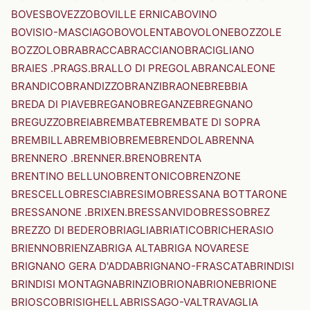
BOVES
BOVEZZO
BOVILLE ERNICA
BOVINO
BOVISIO-MASCIAGO
BOVOLENTA
BOVOLONE
BOZZOLE
BOZZOLO
BRA
BRACCA
BRACCIANO
BRACIGLIANO
BRAIES .PRAGS.
BRALLO DI PREGOLA
BRANCALEONE
BRANDICO
BRANDIZZO
BRANZI
BRAONE
BREBBIA
BREDA DI PIAVE
BREGANO
BREGANZE
BREGNANO
BREGUZZO
BREIA
BREMBATE
BREMBATE DI SOPRA
BREMBILLA
BREMBIO
BREME
BRENDOLA
BRENNA
BRENNERO .BRENNER.
BRENO
BRENTA
BRENTINO BELLUNO
BRENTONICO
BRENZONE
BRESCELLO
BRESCIA
BRESIMO
BRESSANA BOTTARONE
BRESSANONE .BRIXEN.
BRESSANVIDO
BRESSO
BREZ
BREZZO DI BEDERO
BRIAGLIA
BRIATICO
BRICHERASIO
BRIENNO
BRIENZA
BRIGA ALTA
BRIGA NOVARESE
BRIGNANO GERA D'ADDA
BRIGNANO-FRASCATA
BRINDISI
BRINDISI MONTAGNA
BRINZIO
BRIONA
BRIONE
BRIONE
BRIOSCO
BRISIGHELLA
BRISSAGO-VALTRAVAGLIA