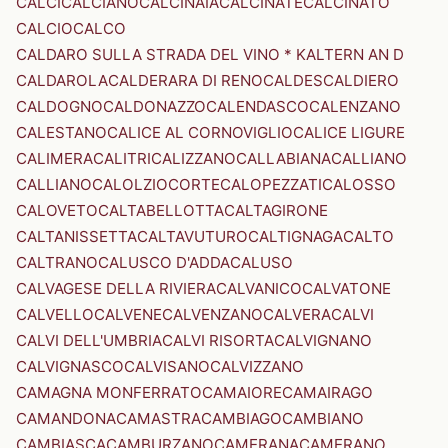
CALCI
CALCIANO
CALCINAIA
CALCINATE
CALCINATO
CALCIO
CALCO
CALDARO SULLA STRADA DEL VINO * KALTERN AN D
CALDAROLA
CALDERARA DI RENO
CALDES
CALDIERO
CALDOGNO
CALDONAZZO
CALENDASCO
CALENZANO
CALESTANO
CALICE AL CORNOVIGLIO
CALICE LIGURE
CALIMERA
CALITRI
CALIZZANO
CALLABIANA
CALLIANO
CALLIANO
CALOLZIOCORTE
CALOPEZZATI
CALOSSO
CALOVETO
CALTABELLOTTA
CALTAGIRONE
CALTANISSETTA
CALTAVUTURO
CALTIGNAGA
CALTO
CALTRANO
CALUSCO D'ADDA
CALUSO
CALVAGESE DELLA RIVIERA
CALVANICO
CALVATONE
CALVELLO
CALVENE
CALVENZANO
CALVERA
CALVI
CALVI DELL'UMBRIA
CALVI RISORTA
CALVIGNANO
CALVIGNASCO
CALVISANO
CALVIZZANO
CAMAGNA MONFERRATO
CAMAIORE
CAMAIRAGO
CAMANDONA
CAMASTRA
CAMBIAGO
CAMBIANO
CAMBIASCA
CAMBURZANO
CAMERANA
CAMERANO