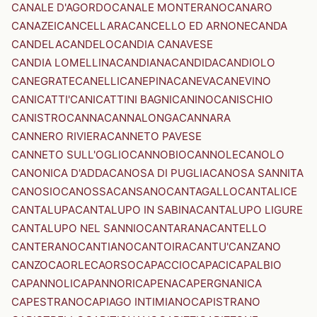
CANALE D'AGORDO
CANALE MONTERANO
CANARO
CANAZEI
CANCELLARA
CANCELLO ED ARNONE
CANDA
CANDELA
CANDELO
CANDIA CANAVESE
CANDIA LOMELLINA
CANDIANA
CANDIDA
CANDIOLO
CANEGRATE
CANELLI
CANEPINA
CANEVA
CANEVINO
CANICATTI'
CANICATTINI BAGNI
CANINO
CANISCHIO
CANISTRO
CANNA
CANNALONGA
CANNARA
CANNERO RIVIERA
CANNETO PAVESE
CANNETO SULL'OGLIO
CANNOBIO
CANNOLE
CANOLO
CANONICA D'ADDA
CANOSA DI PUGLIA
CANOSA SANNITA
CANOSIO
CANOSSA
CANSANO
CANTAGALLO
CANTALICE
CANTALUPA
CANTALUPO IN SABINA
CANTALUPO LIGURE
CANTALUPO NEL SANNIO
CANTARANA
CANTELLO
CANTERANO
CANTIANO
CANTOIRA
CANTU'
CANZANO
CANZO
CAORLE
CAORSO
CAPACCIO
CAPACI
CAPALBIO
CAPANNOLI
CAPANNORI
CAPENA
CAPERGNANICA
CAPESTRANO
CAPIAGO INTIMIANO
CAPISTRANO