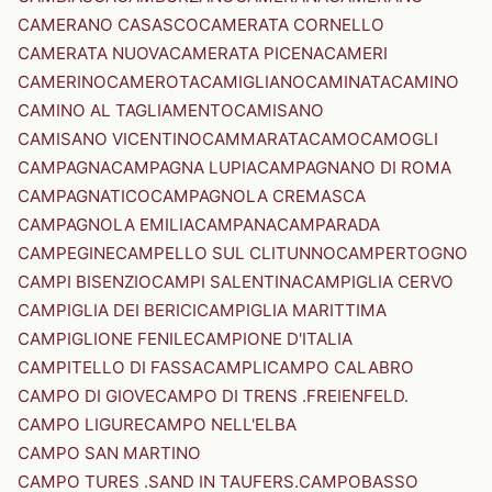
CAMERANO CASASCO
CAMERATA CORNELLO
CAMERATA NUOVA
CAMERATA PICENA
CAMERI
CAMERINO
CAMEROTA
CAMIGLIANO
CAMINATA
CAMINO
CAMINO AL TAGLIAMENTO
CAMISANO
CAMISANO VICENTINO
CAMMARATA
CAMO
CAMOGLI
CAMPAGNA
CAMPAGNA LUPIA
CAMPAGNANO DI ROMA
CAMPAGNATICO
CAMPAGNOLA CREMASCA
CAMPAGNOLA EMILIA
CAMPANA
CAMPARADA
CAMPEGINE
CAMPELLO SUL CLITUNNO
CAMPERTOGNO
CAMPI BISENZIO
CAMPI SALENTINA
CAMPIGLIA CERVO
CAMPIGLIA DEI BERICI
CAMPIGLIA MARITTIMA
CAMPIGLIONE FENILE
CAMPIONE D'ITALIA
CAMPITELLO DI FASSA
CAMPLI
CAMPO CALABRO
CAMPO DI GIOVE
CAMPO DI TRENS .FREIENFELD.
CAMPO LIGURE
CAMPO NELL'ELBA
CAMPO SAN MARTINO
CAMPO TURES .SAND IN TAUFERS.
CAMPOBASSO