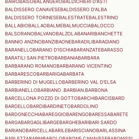
BAIRO
BAISO
BALANGERO
BALDICHIERI D'ASTI
BALDISSERO CANAVESE
BALDISSERO D'ALBA
BALDISSERO TORINESE
BALESTRATE
BALESTRINO
BALLABIO
BALLAO
BALME
BALMUCCIA
BALOCCO
BALSORANO
BALVANO
BALZOLA
BANARI
BANCHETTE
BANNIO ANZINO
BANZI
BAONE
BARADILI
BARAGIANO
BARANELLO
BARANO D'ISCHIA
BARANZATE
BARASSO
BARATILI SAN PIETRO
BARBANIA
BARBARA
BARBARANO ROMANO
BARBARANO VICENTINO
BARBARESCO
BARBARIGA
BARBATA
BARBERINO DI MUGELLO
BARBERINO VAL D'ELSA
BARBIANELLO
BARBIANO .BARBIAN.
BARBONA
BARCELLONA POZZO DI GOTTO
BARCHI
BARCIS
BARD
BARDELLO
BARDI
BARDINETO
BARDOLINO
BARDONECCHIA
BAREGGIO
BARENGO
BARESSA
BARETE
BARGA
BARGAGLI
BARGE
BARGHE
BARI
BARI SARDO
BARIANO
BARICELLA
BARILE
BARISCIANO
BARLASSINA
BARLETTA
BARNI
BAROLO
BARONE CANAVESE
BARONISSI