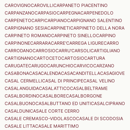
CAROVIGNO
CAROVILLI
CARPANETO PIACENTINO
CARPANZANO
CARPASIO
CARPEGNA
CARPENEDOLO
CARPENETO
CARPI
CARPIANO
CARPIGNANO SALENTINO
CARPIGNANO SESIA
CARPINETI
CARPINETO DELLA NORA
CARPINETO ROMANO
CARPINETO SINELLO
CARPINO
CARPINONE
CARRARA
CARRE'
CARREGA LIGURE
CARRO
CARRODANO
CARROSIO
CARRU'
CARSOLI
CARTIGLIANO
CARTIGNANO
CARTOCETO
CARTOSIO
CARTURA
CARUGATE
CARUGO
CARUNCHIO
CARVICO
CARZANO
CASABONA
CASACALENDA
CASACANDITELLA
CASAGIOVE
CASAL CERMELLI
CASAL DI PRINCIPE
CASAL VELINO
CASALANGUIDA
CASALATTICO
CASALBELTRAME
CASALBORDINO
CASALBORE
CASALBORGONE
CASALBUONO
CASALBUTTANO ED UNITI
CASALCIPRANO
CASALDUNI
CASALE CORTE CERRO
CASALE CREMASCO-VIDOLASCO
CASALE DI SCODOSIA
CASALE LITTA
CASALE MARITTIMO