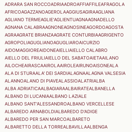
ADRARA SAN ROCCO
ADRIA
ADRO
AFFI
AFFILE
AFRAGOLA
AFRICO
AGAZZANO
AGEROLA
AGGIUS
AGIRA
AGLIANA
AGLIANO TERME
AGLIE'
AGLIENTU
AGNA
AGNADELLO
AGNANA CALABRA
AGNONE
AGNOSINE
AGORDO
AGOSTA
AGRA
AGRATE BRIANZA
AGRATE CONTURBIA
AGRIGENTO
AGROPOLI
AGUGLIANO
AGUGLIARO
AICURZIO
AIDOMAGGIORE
AIDONE
AIELLI
AIELLO CALABRO
AIELLO DEL FRIULI
AIELLO DEL SABATO
AIETA
AILANO
AILOCHE
AIRASCA
AIROLA
AIROLE
AIRUNO
AISONE
ALA
ALA DI STURA
ALA' DEI SARDI
ALAGNA
ALAGNA VALSESIA
ALANNO
ALANO DI PIAVE
ALASSIO
ALATRI
ALBA
ALBA ADRIATICA
ALBAGIARA
ALBAIRATE
ALBANELLA
ALBANO DI LUCANIA
ALBANO LAZIALE
ALBANO SANT'ALESSANDRO
ALBANO VERCELLESE
ALBAREDO ARNABOLDI
ALBAREDO D'ADIGE
ALBAREDO PER SAN MARCO
ALBARETO
ALBARETTO DELLA TORRE
ALBAVILLA
ALBENGA