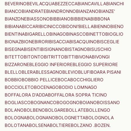
BEVERINO
BEVILACQUA
BEZZECCA
BIANCAVILLA
BIANCHI
BIANCO
BIANDRATE
BIANDRONNO
BIANZANO
BIANZE'
BIANZONE
BIASSONO
BIBBIANO
BIBBIENA
BIBBONA
BIBIANA
BICCARI
BICINICCO
BIDONI'
BIELLA
BIENNO
BIENO
BIENTINA
BIGARELLO
BINAGO
BINASCO
BINETTO
BIOGLIO
BIONAZ
BIONE
BIRORI
BISACCIA
BISACQUINO
BISCEGLIE
BISEGNA
BISENTI
BISIGNANO
BISTAGNO
BISUSCHIO
BITETTO
BITONTO
BITRITTO
BITTI
BIVONA
BIVONGI
BIZZARONE
BLEGGIO INFERIORE
BLEGGIO SUPERIORE
BLELLO
BLERA
BLESSAGNO
BLEVIO
BLUFI
BOARA PISANI
BOBBIO
BOBBIO PELLICE
BOCA
BOCCHIGLIERO
BOCCIOLETO
BOCENAGO
BODIO LOMNAGO
BOFFALORA D'ADDA
BOFFALORA SOPRA TICINO
BOGLIASCO
BOGNANCO
BOGOGNO
BOIANO
BOISSANO
BOLANO
BOLBENO
BOLGARE
BOLLATE
BOLLENGO
BOLOGNA
BOLOGNANO
BOLOGNETTA
BOLOGNOLA
BOLOTANA
BOLSENA
BOLTIERE
BOLZANO .BOZEN.