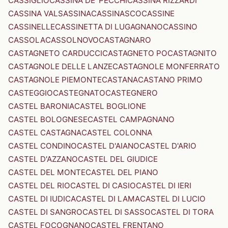
CASSIGLIO
CASSINA DE' PECCHI
CASSINA RIZZARDI
CASSINA VALSASSINA
CASSINASCO
CASSINE
CASSINELLE
CASSINETTA DI LUGAGNANO
CASSINO
CASSOLA
CASSOLNOVO
CASTAGNARO
CASTAGNETO CARDUCCI
CASTAGNETO PO
CASTAGNITO
CASTAGNOLE DELLE LANZE
CASTAGNOLE MONFERRATO
CASTAGNOLE PIEMONTE
CASTANA
CASTANO PRIMO
CASTEGGIO
CASTEGNATO
CASTEGNERO
CASTEL BARONIA
CASTEL BOGLIONE
CASTEL BOLOGNESE
CASTEL CAMPAGNANO
CASTEL CASTAGNA
CASTEL COLONNA
CASTEL CONDINO
CASTEL D'AIANO
CASTEL D'ARIO
CASTEL D'AZZANO
CASTEL DEL GIUDICE
CASTEL DEL MONTE
CASTEL DEL PIANO
CASTEL DEL RIO
CASTEL DI CASIO
CASTEL DI IERI
CASTEL DI IUDICA
CASTEL DI LAMA
CASTEL DI LUCIO
CASTEL DI SANGRO
CASTEL DI SASSO
CASTEL DI TORA
CASTEL FOCOGNANO
CASTEL FRENTANO