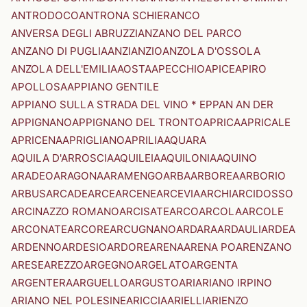
ANTRODOCO
ANTRONA SCHIERANCO
ANVERSA DEGLI ABRUZZI
ANZANO DEL PARCO
ANZANO DI PUGLIA
ANZI
ANZIO
ANZOLA D'OSSOLA
ANZOLA DELL'EMILIA
AOSTA
APECCHIO
APICE
APIRO
APOLLOSA
APPIANO GENTILE
APPIANO SULLA STRADA DEL VINO * EPPAN AN DER
APPIGNANO
APPIGNANO DEL TRONTO
APRICA
APRICALE
APRICENA
APRIGLIANO
APRILIA
AQUARA
AQUILA D'ARROSCIA
AQUILEIA
AQUILONIA
AQUINO
ARADEO
ARAGONA
ARAMENGO
ARBA
ARBOREA
ARBORIO
ARBUS
ARCADE
ARCE
ARCENE
ARCEVIA
ARCHI
ARCIDOSSO
ARCINAZZO ROMANO
ARCISATE
ARCO
ARCOLA
ARCOLE
ARCONATE
ARCORE
ARCUGNANO
ARDARA
ARDAULI
ARDEA
ARDENNO
ARDESIO
ARDORE
ARENA
ARENA PO
ARENZANO
ARESE
AREZZO
ARGEGNO
ARGELATO
ARGENTA
ARGENTERA
ARGUELLO
ARGUSTO
ARI
ARIANO IRPINO
ARIANO NEL POLESINE
ARICCIA
ARIELLI
ARIENZO