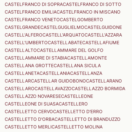
CASTELFRANCO DI SOPRA
CASTELFRANCO DI SOTTO
CASTELFRANCO EMILIA
CASTELFRANCO IN MISCANO
CASTELFRANCO VENETO
CASTELGOMBERTO
CASTELGRANDE
CASTELGUGLIELMO
CASTELGUIDONE
CASTELL'ALFERO
CASTELL'ARQUATO
CASTELL'AZZARA
CASTELL'UMBERTO
CASTELLABATE
CASTELLAFIUME
CASTELLALTO
CASTELLAMMARE DEL GOLFO
CASTELLAMMARE DI STABIA
CASTELLAMONTE
CASTELLANA GROTTE
CASTELLANA SICULA
CASTELLANETA
CASTELLANIA
CASTELLANZA
CASTELLAR
CASTELLAR GUIDOBONO
CASTELLARANO
CASTELLARO
CASTELLAVAZZO
CASTELLAZZO BORMIDA
CASTELLAZZO NOVARESE
CASTELLEONE
CASTELLEONE DI SUASA
CASTELLERO
CASTELLETTO CERVO
CASTELLETTO D'ERRO
CASTELLETTO D'ORBA
CASTELLETTO DI BRANDUZZO
CASTELLETTO MERLI
CASTELLETTO MOLINA