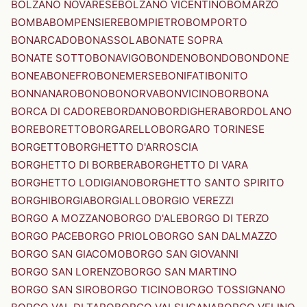
BOLZANO NOVARESE
BOLZANO VICENTINO
BOMARZO
BOMBA
BOMPENSIERE
BOMPIETRO
BOMPORTO
BONARCADO
BONASSOLA
BONATE SOPRA
BONATE SOTTO
BONAVIGO
BONDENO
BONDO
BONDONE
BONEA
BONEFRO
BONEMERSE
BONIFATI
BONITO
BONNANARO
BONO
BONORVA
BONVICINO
BORBONA
BORCA DI CADORE
BORDANO
BORDIGHERA
BORDOLANO
BORE
BORETTO
BORGARELLO
BORGARO TORINESE
BORGETTO
BORGHETTO D'ARROSCIA
BORGHETTO DI BORBERA
BORGHETTO DI VARA
BORGHETTO LODIGIANO
BORGHETTO SANTO SPIRITO
BORGHI
BORGIA
BORGIALLO
BORGIO VEREZZI
BORGO A MOZZANO
BORGO D'ALE
BORGO DI TERZO
BORGO PACE
BORGO PRIOLO
BORGO SAN DALMAZZO
BORGO SAN GIACOMO
BORGO SAN GIOVANNI
BORGO SAN LORENZO
BORGO SAN MARTINO
BORGO SAN SIRO
BORGO TICINO
BORGO TOSSIGNANO