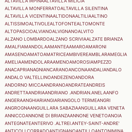
ALTAVILLA IRPINA
ALTAVILLA MILICIA
ALTAVILLA MONFERRATO
ALTAVILLA SILENTINA
ALTAVILLA VICENTINA
ALTIDONA
ALTILIA
ALTINO
ALTISSIMO
ALTIVOLE
ALTOFONTE
ALTOMONTE
ALTOPASCIO
ALVIANO
ALVIGNANO
ALVITO
ALZANO LOMBARDO
ALZANO SCRIVIA
ALZATE BRIANZA
AMALFI
AMANDOLA
AMANTEA
AMARO
AMARONI
AMASENO
AMATO
AMATRICE
AMBIVERE
AMBLAR
AMEGLIA
AMELIA
AMENDOLARA
AMENO
AMOROSI
AMPEZZO
ANACAPRI
ANAGNI
ANCARANO
ANCONA
ANDALI
ANDALO
ANDALO VALTELLINO
ANDEZENO
ANDORA
ANDORNO MICCA
ANDRANO
ANDRATE
ANDREIS
ANDRETTA
ANDRIA
ANDRIANO .ANDRIAN.
ANELA
ANFO
ANGERA
ANGHIARI
ANGIARI
ANGOLO TERME
ANGRI
ANGROGNA
ANGUILLARA SABAZIA
ANGUILLARA VENETA
ANNICCO
ANNONE DI BRIANZA
ANNONE VENETO
ANOIA
ANTEGNATE
ANTERIVO .ALTREI.
ANTEY-SAINT-ANDRE'
ANTICOLI CORRADO
ANTIGNANO
ANTILLO
ANTONIMINA