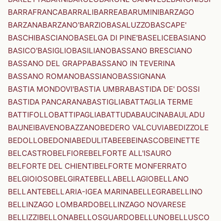
BARRAFRANCA
BARRALI
BARREA
BARUMINI
BARZAGO
BARZANA
BARZANO'
BARZIO
BASALUZZO
BASCAPE'
BASCHI
BASCIANO
BASELGA DI PINE'
BASELICE
BASIANO
BASICO'
BASIGLIO
BASILIANO
BASSANO BRESCIANO
BASSANO DEL GRAPPA
BASSANO IN TEVERINA
BASSANO ROMANO
BASSIANO
BASSIGNANA
BASTIA MONDOVI'
BASTIA UMBRA
BASTIDA DE' DOSSI
BASTIDA PANCARANA
BASTIGLIA
BATTAGLIA TERME
BATTIFOLLO
BATTIPAGLIA
BATTUDA
BAUCINA
BAULADU
BAUNEI
BAVENO
BAZZANO
BEDERO VALCUVIA
BEDIZZOLE
BEDOLLO
BEDONIA
BEDULITA
BEE
BEINASCO
BEINETTE
BELCASTRO
BELFIORE
BELFORTE ALL'ISAURO
BELFORTE DEL CHIENTI
BELFORTE MONFERRATO
BELGIOIOSO
BELGIRATE
BELLA
BELLAGIO
BELLANO
BELLANTE
BELLARIA-IGEA MARINA
BELLEGRA
BELLINO
BELLINZAGO LOMBARDO
BELLINZAGO NOVARESE
BELLIZZI
BELLONA
BELLOSGUARDO
BELLUNO
BELLUSCO