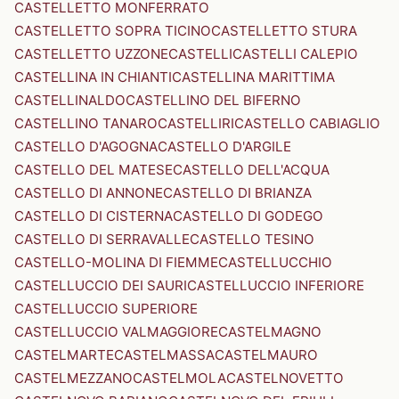
CASTELLETTO MONFERRATO
CASTELLETTO SOPRA TICINO
CASTELLETTO STURA
CASTELLETTO UZZONE
CASTELLI
CASTELLI CALEPIO
CASTELLINA IN CHIANTI
CASTELLINA MARITTIMA
CASTELLINALDO
CASTELLINO DEL BIFERNO
CASTELLINO TANARO
CASTELLIRI
CASTELLO CABIAGLIO
CASTELLO D'AGOGNA
CASTELLO D'ARGILE
CASTELLO DEL MATESE
CASTELLO DELL'ACQUA
CASTELLO DI ANNONE
CASTELLO DI BRIANZA
CASTELLO DI CISTERNA
CASTELLO DI GODEGO
CASTELLO DI SERRAVALLE
CASTELLO TESINO
CASTELLO-MOLINA DI FIEMME
CASTELLUCCHIO
CASTELLUCCIO DEI SAURI
CASTELLUCCIO INFERIORE
CASTELLUCCIO SUPERIORE
CASTELLUCCIO VALMAGGIORE
CASTELMAGNO
CASTELMARTE
CASTELMASSA
CASTELMAURO
CASTELMEZZANO
CASTELMOLA
CASTELNOVETTO