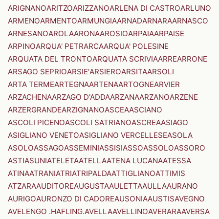
ARIGNANO
ARITZO
ARIZZANO
ARLENA DI CASTRO
ARLUNO
ARMENO
ARMENTO
ARMUNGIA
ARNAD
ARNARA
ARNASCO
ARNESANO
AROLA
ARONA
AROSIO
ARPAIA
ARPAISE
ARPINO
ARQUA' PETRARCA
ARQUA' POLESINE
ARQUATA DEL TRONTO
ARQUATA SCRIVIA
ARRE
ARRONE
ARSAGO SEPRIO
ARSIE'
ARSIERO
ARSITA
ARSOLI
ARTA TERME
ARTEGNA
ARTENA
ARTOGNE
ARVIER
ARZACHENA
ARZAGO D'ADDA
ARZANA
ARZANO
ARZENE
ARZERGRANDE
ARZIGNANO
ASCEA
ASCIANO
ASCOLI PICENO
ASCOLI SATRIANO
ASCREA
ASIAGO
ASIGLIANO VENETO
ASIGLIANO VERCELLESE
ASOLA
ASOLO
ASSAGO
ASSEMINI
ASSISI
ASSO
ASSOLO
ASSORO
ASTI
ASUNI
ATELETA
ATELLA
ATENA LUCANA
ATESSA
ATINA
ATRANI
ATRI
ATRIPALDA
ATTIGLIANO
ATTIMIS
ATZARA
AUDITORE
AUGUSTA
AULETTA
AULLA
AURANO
AURIGO
AURONZO DI CADORE
AUSONIA
AUSTIS
AVEGNO
AVELENGO .HAFLING.
AVELLA
AVELLINO
AVERARA
AVERSA