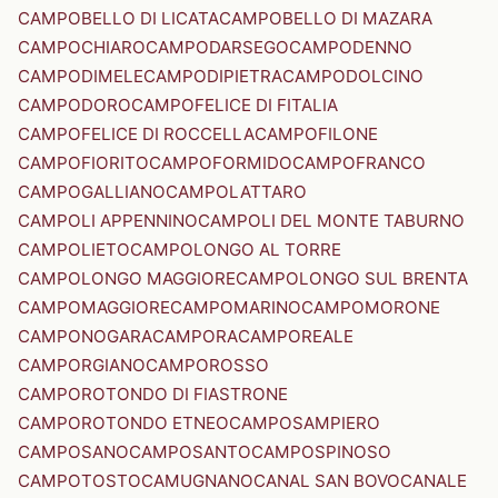
CAMPOBELLO DI LICATA
CAMPOBELLO DI MAZARA
CAMPOCHIARO
CAMPODARSEGO
CAMPODENNO
CAMPODIMELE
CAMPODIPIETRA
CAMPODOLCINO
CAMPODORO
CAMPOFELICE DI FITALIA
CAMPOFELICE DI ROCCELLA
CAMPOFILONE
CAMPOFIORITO
CAMPOFORMIDO
CAMPOFRANCO
CAMPOGALLIANO
CAMPOLATTARO
CAMPOLI APPENNINO
CAMPOLI DEL MONTE TABURNO
CAMPOLIETO
CAMPOLONGO AL TORRE
CAMPOLONGO MAGGIORE
CAMPOLONGO SUL BRENTA
CAMPOMAGGIORE
CAMPOMARINO
CAMPOMORONE
CAMPONOGARA
CAMPORA
CAMPOREALE
CAMPORGIANO
CAMPOROSSO
CAMPOROTONDO DI FIASTRONE
CAMPOROTONDO ETNEO
CAMPOSAMPIERO
CAMPOSANO
CAMPOSANTO
CAMPOSPINOSO
CAMPOTOSTO
CAMUGNANO
CANAL SAN BOVO
CANALE