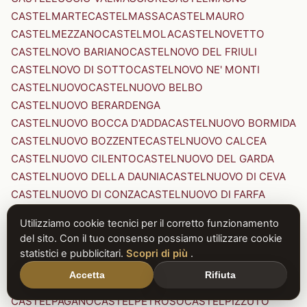
CASTELMARTE
CASTELMASSA
CASTELMAURO
CASTELMEZZANO
CASTELMOLA
CASTELNOVETTO
CASTELNOVO BARIANO
CASTELNOVO DEL FRIULI
CASTELNOVO DI SOTTO
CASTELNOVO NE' MONTI
CASTELNUOVO
CASTELNUOVO BELBO
CASTELNUOVO BERARDENGA
CASTELNUOVO BOCCA D'ADDA
CASTELNUOVO BORMIDA
CASTELNUOVO BOZZENTE
CASTELNUOVO CALCEA
CASTELNUOVO CILENTO
CASTELNUOVO DEL GARDA
CASTELNUOVO DELLA DAUNIA
CASTELNUOVO DI CEVA
CASTELNUOVO DI CONZA
CASTELNUOVO DI FARFA
CASTELNUOVO DI GARFAGNANA
Utilizziamo cookie tecnici per il corretto funzionamento
CASTELNUOVO DI PORTO
CASTELNUOVO DON BOSCO
del sito. Con il tuo consenso possiamo utilizzare cookie
CASTELNUOVO MAGRA
CASTELNUOVO NIGRA
statistici e pubblicitari.
Scopri di più
.
CASTELNUOVO PARANO
CASTELNUOVO RANGONE
Accetta
Rifiuta
CASTELNUOVO SCRIVIA
CASTELNUOVO VAL DI CECINA
CASTELPAGANO
CASTELPETROSO
CASTELPIZZUTO