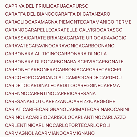
CAPRIVA DEL FRIULI
CAPUA
CAPURSO
CARAFFA DEL BIANCO
CARAFFA DI CATANZARO
CARAGLIO
CARAMAGNA PIEMONTE
CARAMANICO TERME
CARANO
CARAPELLE
CARAPELLE CALVISIO
CARASCO
CARASSAI
CARATE BRIANZA
CARATE URIO
CARAVAGGIO
CARAVATE
CARAVINO
CARAVONICA
CARBOGNANO
CARBONARA AL TICINO
CARBONARA DI NOLA
CARBONARA DI PO
CARBONARA SCRIVIA
CARBONATE
CARBONE
CARBONERA
CARBONIA
CARCARE
CARCERI
CARCOFORO
CARDANO AL CAMPO
CARDE'
CARDEDU
CARDETO
CARDINALE
CARDITO
CAREGGINE
CAREMA
CARENNO
CARENTINO
CARERI
CARESANA
CARESANABLOT
CAREZZANO
CARFIZZI
CARGEGHE
CARIATI
CARIFE
CARIGNANO
CARIMATE
CARINARO
CARINI
CARINOLA
CARISIO
CARISOLO
CARLANTINO
CARLAZZO
CARLENTINI
CARLINO
CARLOFORTE
CARLOPOLI
CARMAGNOLA
CARMIANO
CARMIGNANO