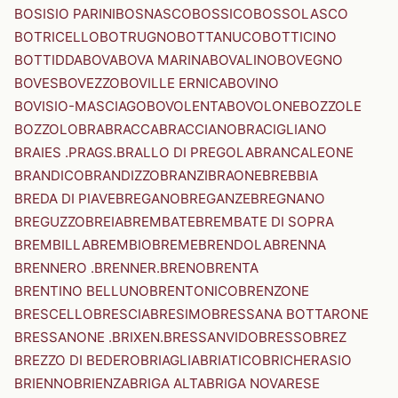
BOSISIO PARINI
BOSNASCO
BOSSICO
BOSSOLASCO
BOTRICELLO
BOTRUGNO
BOTTANUCO
BOTTICINO
BOTTIDDA
BOVA
BOVA MARINA
BOVALINO
BOVEGNO
BOVES
BOVEZZO
BOVILLE ERNICA
BOVINO
BOVISIO-MASCIAGO
BOVOLENTA
BOVOLONE
BOZZOLE
BOZZOLO
BRA
BRACCA
BRACCIANO
BRACIGLIANO
BRAIES .PRAGS.
BRALLO DI PREGOLA
BRANCALEONE
BRANDICO
BRANDIZZO
BRANZI
BRAONE
BREBBIA
BREDA DI PIAVE
BREGANO
BREGANZE
BREGNANO
BREGUZZO
BREIA
BREMBATE
BREMBATE DI SOPRA
BREMBILLA
BREMBIO
BREME
BRENDOLA
BRENNA
BRENNERO .BRENNER.
BRENO
BRENTA
BRENTINO BELLUNO
BRENTONICO
BRENZONE
BRESCELLO
BRESCIA
BRESIMO
BRESSANA BOTTARONE
BRESSANONE .BRIXEN.
BRESSANVIDO
BRESSO
BREZ
BREZZO DI BEDERO
BRIAGLIA
BRIATICO
BRICHERASIO
BRIENNO
BRIENZA
BRIGA ALTA
BRIGA NOVARESE