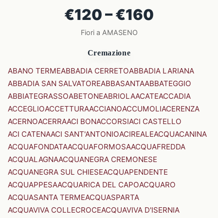
€120 – €160
Fiori a AMASENO
Cremazione
ABANO TERME
ABBADIA CERRETO
ABBADIA LARIANA
ABBADIA SAN SALVATORE
ABBASANTA
ABBATEGGIO
ABBIATEGRASSO
ABETONE
ABRIOLA
ACATE
ACCADIA
ACCEGLIO
ACCETTURA
ACCIANO
ACCUMOLI
ACERENZA
ACERNO
ACERRA
ACI BONACCORSI
ACI CASTELLO
ACI CATENA
ACI SANT'ANTONIO
ACIREALE
ACQUACANINA
ACQUAFONDATA
ACQUAFORMOSA
ACQUAFREDDA
ACQUALAGNA
ACQUANEGRA CREMONESE
ACQUANEGRA SUL CHIESE
ACQUAPENDENTE
ACQUAPPESA
ACQUARICA DEL CAPO
ACQUARO
ACQUASANTA TERME
ACQUASPARTA
ACQUAVIVA COLLECROCE
ACQUAVIVA D'ISERNIA