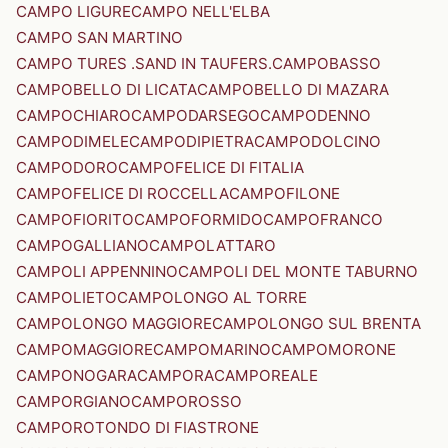
CAMPO LIGURE
CAMPO NELL'ELBA
CAMPO SAN MARTINO
CAMPO TURES .SAND IN TAUFERS.
CAMPOBASSO
CAMPOBELLO DI LICATA
CAMPOBELLO DI MAZARA
CAMPOCHIARO
CAMPODARSEGO
CAMPODENNO
CAMPODIMELE
CAMPODIPIETRA
CAMPODOLCINO
CAMPODORO
CAMPOFELICE DI FITALIA
CAMPOFELICE DI ROCCELLA
CAMPOFILONE
CAMPOFIORITO
CAMPOFORMIDO
CAMPOFRANCO
CAMPOGALLIANO
CAMPOLATTARO
CAMPOLI APPENNINO
CAMPOLI DEL MONTE TABURNO
CAMPOLIETO
CAMPOLONGO AL TORRE
CAMPOLONGO MAGGIORE
CAMPOLONGO SUL BRENTA
CAMPOMAGGIORE
CAMPOMARINO
CAMPOMORONE
CAMPONOGARA
CAMPORA
CAMPOREALE
CAMPORGIANO
CAMPOROSSO
CAMPOROTONDO DI FIASTRONE