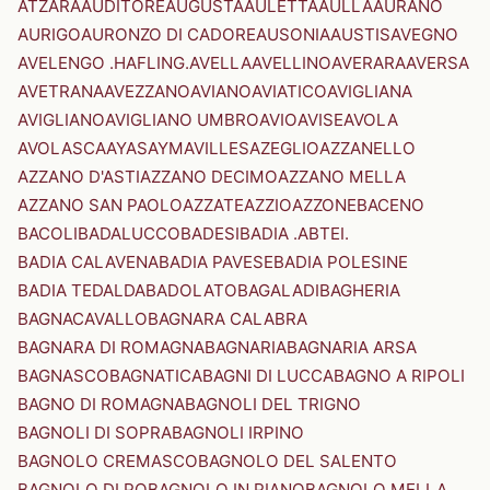
ATZARA
AUDITORE
AUGUSTA
AULETTA
AULLA
AURANO
AURIGO
AURONZO DI CADORE
AUSONIA
AUSTIS
AVEGNO
AVELENGO .HAFLING.
AVELLA
AVELLINO
AVERARA
AVERSA
AVETRANA
AVEZZANO
AVIANO
AVIATICO
AVIGLIANA
AVIGLIANO
AVIGLIANO UMBRO
AVIO
AVISE
AVOLA
AVOLASCA
AYAS
AYMAVILLES
AZEGLIO
AZZANELLO
AZZANO D'ASTI
AZZANO DECIMO
AZZANO MELLA
AZZANO SAN PAOLO
AZZATE
AZZIO
AZZONE
BACENO
BACOLI
BADALUCCO
BADESI
BADIA .ABTEI.
BADIA CALAVENA
BADIA PAVESE
BADIA POLESINE
BADIA TEDALDA
BADOLATO
BAGALADI
BAGHERIA
BAGNACAVALLO
BAGNARA CALABRA
BAGNARA DI ROMAGNA
BAGNARIA
BAGNARIA ARSA
BAGNASCO
BAGNATICA
BAGNI DI LUCCA
BAGNO A RIPOLI
BAGNO DI ROMAGNA
BAGNOLI DEL TRIGNO
BAGNOLI DI SOPRA
BAGNOLI IRPINO
BAGNOLO CREMASCO
BAGNOLO DEL SALENTO
BAGNOLO DI PO
BAGNOLO IN PIANO
BAGNOLO MELLA