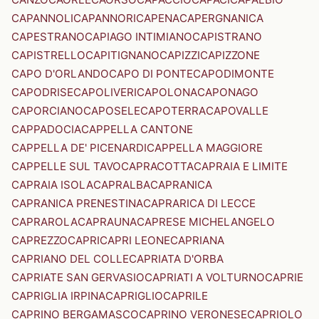
CAPANNOLI
CAPANNORI
CAPENA
CAPERGNANICA
CAPESTRANO
CAPIAGO INTIMIANO
CAPISTRANO
CAPISTRELLO
CAPITIGNANO
CAPIZZI
CAPIZZONE
CAPO D'ORLANDO
CAPO DI PONTE
CAPODIMONTE
CAPODRISE
CAPOLIVERI
CAPOLONA
CAPONAGO
CAPORCIANO
CAPOSELE
CAPOTERRA
CAPOVALLE
CAPPADOCIA
CAPPELLA CANTONE
CAPPELLA DE' PICENARDI
CAPPELLA MAGGIORE
CAPPELLE SUL TAVO
CAPRACOTTA
CAPRAIA E LIMITE
CAPRAIA ISOLA
CAPRALBA
CAPRANICA
CAPRANICA PRENESTINA
CAPRARICA DI LECCE
CAPRAROLA
CAPRAUNA
CAPRESE MICHELANGELO
CAPREZZO
CAPRI
CAPRI LEONE
CAPRIANA
CAPRIANO DEL COLLE
CAPRIATA D'ORBA
CAPRIATE SAN GERVASIO
CAPRIATI A VOLTURNO
CAPRIE
CAPRIGLIA IRPINA
CAPRIGLIO
CAPRILE
CAPRINO BERGAMASCO
CAPRINO VERONESE
CAPRIOLO