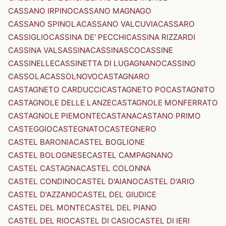
CASSANO IRPINO
CASSANO MAGNAGO
CASSANO SPINOLA
CASSANO VALCUVIA
CASSARO
CASSIGLIO
CASSINA DE' PECCHI
CASSINA RIZZARDI
CASSINA VALSASSINA
CASSINASCO
CASSINE
CASSINELLE
CASSINETTA DI LUGAGNANO
CASSINO
CASSOLA
CASSOLNOVO
CASTAGNARO
CASTAGNETO CARDUCCI
CASTAGNETO PO
CASTAGNITO
CASTAGNOLE DELLE LANZE
CASTAGNOLE MONFERRATO
CASTAGNOLE PIEMONTE
CASTANA
CASTANO PRIMO
CASTEGGIO
CASTEGNATO
CASTEGNERO
CASTEL BARONIA
CASTEL BOGLIONE
CASTEL BOLOGNESE
CASTEL CAMPAGNANO
CASTEL CASTAGNA
CASTEL COLONNA
CASTEL CONDINO
CASTEL D'AIANO
CASTEL D'ARIO
CASTEL D'AZZANO
CASTEL DEL GIUDICE
CASTEL DEL MONTE
CASTEL DEL PIANO
CASTEL DEL RIO
CASTEL DI CASIO
CASTEL DI IERI