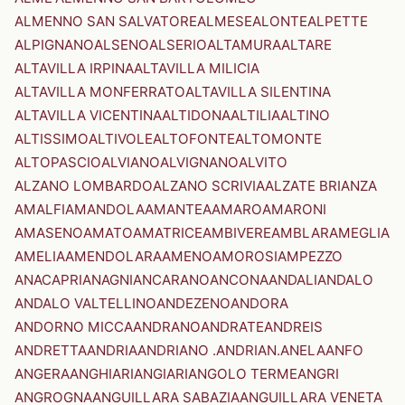
ALMENNO SAN SALVATORE
ALMESE
ALONTE
ALPETTE
ALPIGNANO
ALSENO
ALSERIO
ALTAMURA
ALTARE
ALTAVILLA IRPINA
ALTAVILLA MILICIA
ALTAVILLA MONFERRATO
ALTAVILLA SILENTINA
ALTAVILLA VICENTINA
ALTIDONA
ALTILIA
ALTINO
ALTISSIMO
ALTIVOLE
ALTOFONTE
ALTOMONTE
ALTOPASCIO
ALVIANO
ALVIGNANO
ALVITO
ALZANO LOMBARDO
ALZANO SCRIVIA
ALZATE BRIANZA
AMALFI
AMANDOLA
AMANTEA
AMARO
AMARONI
AMASENO
AMATO
AMATRICE
AMBIVERE
AMBLAR
AMEGLIA
AMELIA
AMENDOLARA
AMENO
AMOROSI
AMPEZZO
ANACAPRI
ANAGNI
ANCARANO
ANCONA
ANDALI
ANDALO
ANDALO VALTELLINO
ANDEZENO
ANDORA
ANDORNO MICCA
ANDRANO
ANDRATE
ANDREIS
ANDRETTA
ANDRIA
ANDRIANO .ANDRIAN.
ANELA
ANFO
ANGERA
ANGHIARI
ANGIARI
ANGOLO TERME
ANGRI
ANGROGNA
ANGUILLARA SABAZIA
ANGUILLARA VENETA