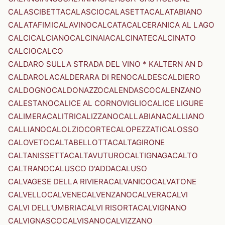
CALASCIBETTA
CALASCIO
CALASETTA
CALATABIANO
CALATAFIMI
CALAVINO
CALCATA
CALCERANICA AL LAGO
CALCI
CALCIANO
CALCINAIA
CALCINATE
CALCINATO
CALCIO
CALCO
CALDARO SULLA STRADA DEL VINO * KALTERN AN D
CALDAROLA
CALDERARA DI RENO
CALDES
CALDIERO
CALDOGNO
CALDONAZZO
CALENDASCO
CALENZANO
CALESTANO
CALICE AL CORNOVIGLIO
CALICE LIGURE
CALIMERA
CALITRI
CALIZZANO
CALLABIANA
CALLIANO
CALLIANO
CALOLZIOCORTE
CALOPEZZATI
CALOSSO
CALOVETO
CALTABELLOTTA
CALTAGIRONE
CALTANISSETTA
CALTAVUTURO
CALTIGNAGA
CALTO
CALTRANO
CALUSCO D'ADDA
CALUSO
CALVAGESE DELLA RIVIERA
CALVANICO
CALVATONE
CALVELLO
CALVENE
CALVENZANO
CALVERA
CALVI
CALVI DELL'UMBRIA
CALVI RISORTA
CALVIGNANO
CALVIGNASCO
CALVISANO
CALVIZZANO