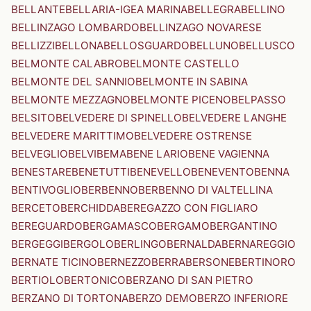
BELLANTE
BELLARIA-IGEA MARINA
BELLEGRA
BELLINO
BELLINZAGO LOMBARDO
BELLINZAGO NOVARESE
BELLIZZI
BELLONA
BELLOSGUARDO
BELLUNO
BELLUSCO
BELMONTE CALABRO
BELMONTE CASTELLO
BELMONTE DEL SANNIO
BELMONTE IN SABINA
BELMONTE MEZZAGNO
BELMONTE PICENO
BELPASSO
BELSITO
BELVEDERE DI SPINELLO
BELVEDERE LANGHE
BELVEDERE MARITTIMO
BELVEDERE OSTRENSE
BELVEGLIO
BELVI
BEMA
BENE LARIO
BENE VAGIENNA
BENESTARE
BENETUTTI
BENEVELLO
BENEVENTO
BENNA
BENTIVOGLIO
BERBENNO
BERBENNO DI VALTELLINA
BERCETO
BERCHIDDA
BEREGAZZO CON FIGLIARO
BEREGUARDO
BERGAMASCO
BERGAMO
BERGANTINO
BERGEGGI
BERGOLO
BERLINGO
BERNALDA
BERNAREGGIO
BERNATE TICINO
BERNEZZO
BERRA
BERSONE
BERTINORO
BERTIOLO
BERTONICO
BERZANO DI SAN PIETRO
BERZANO DI TORTONA
BERZO DEMO
BERZO INFERIORE