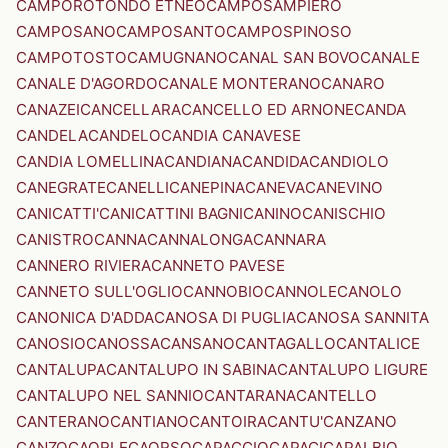
CAMPOROTONDO ETNEO
CAMPOSAMPIERO
CAMPOSANO
CAMPOSANTO
CAMPOSPINOSO
CAMPOTOSTO
CAMUGNANO
CANAL SAN BOVO
CANALE
CANALE D'AGORDO
CANALE MONTERANO
CANARO
CANAZEI
CANCELLARA
CANCELLO ED ARNONE
CANDA
CANDELA
CANDELO
CANDIA CANAVESE
CANDIA LOMELLINA
CANDIANA
CANDIDA
CANDIOLO
CANEGRATE
CANELLI
CANEPINA
CANEVA
CANEVINO
CANICATTI'
CANICATTINI BAGNI
CANINO
CANISCHIO
CANISTRO
CANNA
CANNALONGA
CANNARA
CANNERO RIVIERA
CANNETO PAVESE
CANNETO SULL'OGLIO
CANNOBIO
CANNOLE
CANOLO
CANONICA D'ADDA
CANOSA DI PUGLIA
CANOSA SANNITA
CANOSIO
CANOSSA
CANSANO
CANTAGALLO
CANTALICE
CANTALUPA
CANTALUPO IN SABINA
CANTALUPO LIGURE
CANTALUPO NEL SANNIO
CANTARANA
CANTELLO
CANTERANO
CANTIANO
CANTOIRA
CANTU'
CANZANO
CANZO
CAORLE
CAORSO
CAPACCIO
CAPACI
CAPALBIO