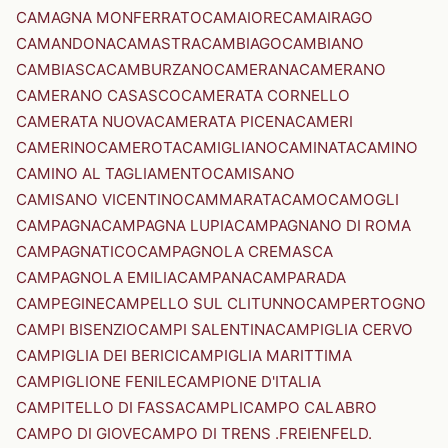
CAMAGNA MONFERRATO
CAMAIORE
CAMAIRAGO
CAMANDONA
CAMASTRA
CAMBIAGO
CAMBIANO
CAMBIASCA
CAMBURZANO
CAMERANA
CAMERANO
CAMERANO CASASCO
CAMERATA CORNELLO
CAMERATA NUOVA
CAMERATA PICENA
CAMERI
CAMERINO
CAMEROTA
CAMIGLIANO
CAMINATA
CAMINO
CAMINO AL TAGLIAMENTO
CAMISANO
CAMISANO VICENTINO
CAMMARATA
CAMO
CAMOGLI
CAMPAGNA
CAMPAGNA LUPIA
CAMPAGNANO DI ROMA
CAMPAGNATICO
CAMPAGNOLA CREMASCA
CAMPAGNOLA EMILIA
CAMPANA
CAMPARADA
CAMPEGINE
CAMPELLO SUL CLITUNNO
CAMPERTOGNO
CAMPI BISENZIO
CAMPI SALENTINA
CAMPIGLIA CERVO
CAMPIGLIA DEI BERICI
CAMPIGLIA MARITTIMA
CAMPIGLIONE FENILE
CAMPIONE D'ITALIA
CAMPITELLO DI FASSA
CAMPLI
CAMPO CALABRO
CAMPO DI GIOVE
CAMPO DI TRENS .FREIENFELD.