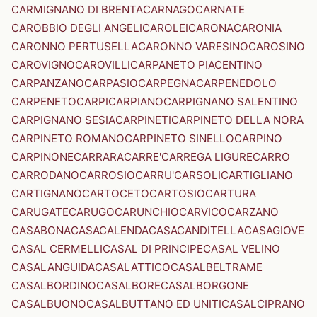
CARMIGNANO DI BRENTA
CARNAGO
CARNATE
CAROBBIO DEGLI ANGELI
CAROLEI
CARONA
CARONIA
CARONNO PERTUSELLA
CARONNO VARESINO
CAROSINO
CAROVIGNO
CAROVILLI
CARPANETO PIACENTINO
CARPANZANO
CARPASIO
CARPEGNA
CARPENEDOLO
CARPENETO
CARPI
CARPIANO
CARPIGNANO SALENTINO
CARPIGNANO SESIA
CARPINETI
CARPINETO DELLA NORA
CARPINETO ROMANO
CARPINETO SINELLO
CARPINO
CARPINONE
CARRARA
CARRE'
CARREGA LIGURE
CARRO
CARRODANO
CARROSIO
CARRU'
CARSOLI
CARTIGLIANO
CARTIGNANO
CARTOCETO
CARTOSIO
CARTURA
CARUGATE
CARUGO
CARUNCHIO
CARVICO
CARZANO
CASABONA
CASACALENDA
CASACANDITELLA
CASAGIOVE
CASAL CERMELLI
CASAL DI PRINCIPE
CASAL VELINO
CASALANGUIDA
CASALATTICO
CASALBELTRAME
CASALBORDINO
CASALBORE
CASALBORGONE
CASALBUONO
CASALBUTTANO ED UNITI
CASALCIPRANO