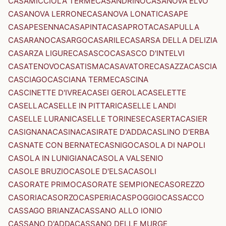
CASAMICCIOLA TERME
CASANDRINO
CASANOVA ELVO
CASANOVA LERRONE
CASANOVA LONATI
CASAPE
CASAPESENNA
CASAPINTA
CASAPROTA
CASAPULLA
CASARANO
CASARGO
CASARILE
CASARSA DELLA DELIZIA
CASARZA LIGURE
CASASCO
CASASCO D'INTELVI
CASATENOVO
CASATISMA
CASAVATORE
CASAZZA
CASCIA
CASCIAGO
CASCIANA TERME
CASCINA
CASCINETTE D'IVREA
CASEI GEROLA
CASELETTE
CASELLA
CASELLE IN PITTARI
CASELLE LANDI
CASELLE LURANI
CASELLE TORINESE
CASERTA
CASIER
CASIGNANA
CASINA
CASIRATE D'ADDA
CASLINO D'ERBA
CASNATE CON BERNATE
CASNIGO
CASOLA DI NAPOLI
CASOLA IN LUNIGIANA
CASOLA VALSENIO
CASOLE BRUZIO
CASOLE D'ELSA
CASOLI
CASORATE PRIMO
CASORATE SEMPIONE
CASOREZZO
CASORIA
CASORZO
CASPERIA
CASPOGGIO
CASSACCO
CASSAGO BRIANZA
CASSANO ALLO IONIO
CASSANO D'ADDA
CASSANO DELLE MURGE