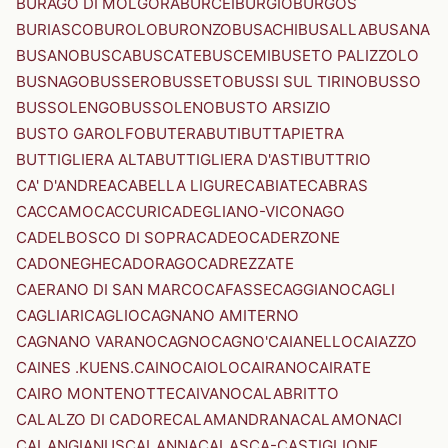
BURAGO DI MOLGORA
BURCEI
BURGIO
BURGOS
BURIASCO
BUROLO
BURONZO
BUSACHI
BUSALLA
BUSANA
BUSANO
BUSCA
BUSCATE
BUSCEMI
BUSETO PALIZZOLO
BUSNAGO
BUSSERO
BUSSETO
BUSSI SUL TIRINO
BUSSO
BUSSOLENGO
BUSSOLENO
BUSTO ARSIZIO
BUSTO GAROLFO
BUTERA
BUTI
BUTTAPIETRA
BUTTIGLIERA ALTA
BUTTIGLIERA D'ASTI
BUTTRIO
CA' D'ANDREA
CABELLA LIGURE
CABIATE
CABRAS
CACCAMO
CACCURI
CADEGLIANO-VICONAGO
CADELBOSCO DI SOPRA
CADEO
CADERZONE
CADONEGHE
CADORAGO
CADREZZATE
CAERANO DI SAN MARCO
CAFASSE
CAGGIANO
CAGLI
CAGLIARI
CAGLIO
CAGNANO AMITERNO
CAGNANO VARANO
CAGNO
CAGNO'
CAIANELLO
CAIAZZO
CAINES .KUENS.
CAINO
CAIOLO
CAIRANO
CAIRATE
CAIRO MONTENOTTE
CAIVANO
CALABRITTO
CALALZO DI CADORE
CALAMANDRANA
CALAMONACI
CALANGIANUS
CALANNA
CALASCA-CASTIGLIONE