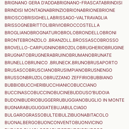
BRIGNANO GERA D'ADDA
BRIGNANO-FRASCATA
BRINDISI
BRINDISI MONTAGNA
BRINZIO
BRIONA
BRIONE
BRIONE
BRIOSCO
BRISIGHELLA
BRISSAGO-VALTRAVAGLIA
BRISSOGNE
BRITTOLI
BRIVIO
BROCCOSTELLA
BROGLIANO
BROGNATURO
BROLO
BRONDELLO
BRONI
BRONTE
BRONZOLO .BRANZOLL.
BROSSASCO
BROSSO
BROVELLO-CARPUGNINO
BROZOLO
BRUGHERIO
BRUGINE
BRUGNATO
BRUGNERA
BRUINO
BRUMANO
BRUNATE
BRUNELLO
BRUNICO .BRUNECK.
BRUNO
BRUSAPORTO
BRUSASCO
BRUSCIANO
BRUSIMPIANO
BRUSNENGO
BRUSSON
BRUZOLO
BRUZZANO ZEFFIRIO
BUBBIANO
BUBBIO
BUCCHERI
BUCCHIANICO
BUCCIANO
BUCCINASCO
BUCCINO
BUCINE
BUDDUSO'
BUDOIA
BUDONI
BUDRIO
BUGGERRU
BUGGIANO
BUGLIO IN MONTE
BUGNARA
BUGUGGIATE
BUJA
BULCIAGO
BULGAROGRASSO
BULTEI
BULZI
BUONABITACOLO
BUONALBERGO
BUONCONVENTO
BUONVICINO