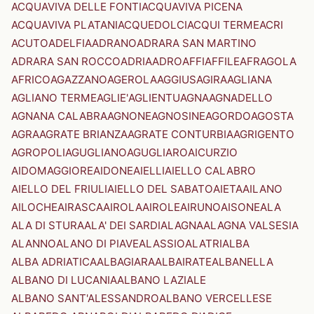
ACQUAVIVA DELLE FONTI
ACQUAVIVA PICENA
ACQUAVIVA PLATANI
ACQUEDOLCI
ACQUI TERME
ACRI
ACUTO
ADELFIA
ADRANO
ADRARA SAN MARTINO
ADRARA SAN ROCCO
ADRIA
ADRO
AFFI
AFFILE
AFRAGOLA
AFRICO
AGAZZANO
AGEROLA
AGGIUS
AGIRA
AGLIANA
AGLIANO TERME
AGLIE'
AGLIENTU
AGNA
AGNADELLO
AGNANA CALABRA
AGNONE
AGNOSINE
AGORDO
AGOSTA
AGRA
AGRATE BRIANZA
AGRATE CONTURBIA
AGRIGENTO
AGROPOLI
AGUGLIANO
AGUGLIARO
AICURZIO
AIDOMAGGIORE
AIDONE
AIELLI
AIELLO CALABRO
AIELLO DEL FRIULI
AIELLO DEL SABATO
AIETA
AILANO
AILOCHE
AIRASCA
AIROLA
AIROLE
AIRUNO
AISONE
ALA
ALA DI STURA
ALA' DEI SARDI
ALAGNA
ALAGNA VALSESIA
ALANNO
ALANO DI PIAVE
ALASSIO
ALATRI
ALBA
ALBA ADRIATICA
ALBAGIARA
ALBAIRATE
ALBANELLA
ALBANO DI LUCANIA
ALBANO LAZIALE
ALBANO SANT'ALESSANDRO
ALBANO VERCELLESE