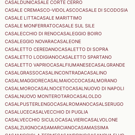
CASALDUNI
CASALE CORTE CERRO
CASALE CREMASCO-VIDOLASCO
CASALE DI SCODOSIA
CASALE LITTA
CASALE MARITTIMO
CASALE MONFERRATO
CASALE SUL SILE
CASALECCHIO DI RENO
CASALEGGIO BOIRO
CASALEGGIO NOVARA
CASALEONE
CASALETTO CEREDANO
CASALETTO DI SOPRA
CASALETTO LODIGIANO
CASALETTO SPARTANO
CASALETTO VAPRIO
CASALFIUMANESE
CASALGRANDE
CASALGRASSO
CASALINCONTRADA
CASALINO
CASALMAGGIORE
CASALMAIOCCO
CASALMORANO
CASALMORO
CASALNOCETO
CASALNUOVO DI NAPOLI
CASALNUOVO MONTEROTARO
CASALOLDO
CASALPUSTERLENGO
CASALROMANO
CASALSERUGO
CASALUCE
CASALVECCHIO DI PUGLIA
CASALVECCHIO SICULO
CASALVIERI
CASALVOLONE
CASALZUIGNO
CASAMARCIANO
CASAMASSIMA