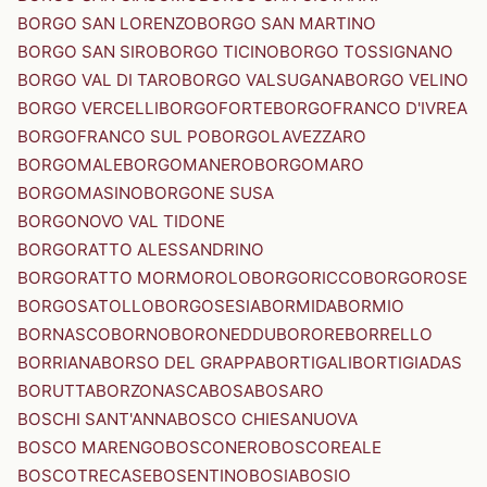
BORGO SAN LORENZO
BORGO SAN MARTINO
BORGO SAN SIRO
BORGO TICINO
BORGO TOSSIGNANO
BORGO VAL DI TARO
BORGO VALSUGANA
BORGO VELINO
BORGO VERCELLI
BORGOFORTE
BORGOFRANCO D'IVREA
BORGOFRANCO SUL PO
BORGOLAVEZZARO
BORGOMALE
BORGOMANERO
BORGOMARO
BORGOMASINO
BORGONE SUSA
BORGONOVO VAL TIDONE
BORGORATTO ALESSANDRINO
BORGORATTO MORMOROLO
BORGORICCO
BORGOROSE
BORGOSATOLLO
BORGOSESIA
BORMIDA
BORMIO
BORNASCO
BORNO
BORONEDDU
BORORE
BORRELLO
BORRIANA
BORSO DEL GRAPPA
BORTIGALI
BORTIGIADAS
BORUTTA
BORZONASCA
BOSA
BOSARO
BOSCHI SANT'ANNA
BOSCO CHIESANUOVA
BOSCO MARENGO
BOSCONERO
BOSCOREALE
BOSCOTRECASE
BOSENTINO
BOSIA
BOSIO