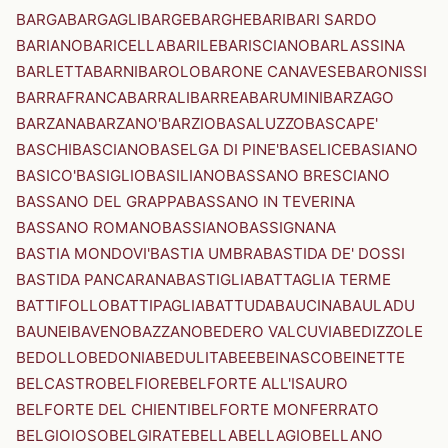
BARGA
BARGAGLI
BARGE
BARGHE
BARI
BARI SARDO
BARIANO
BARICELLA
BARILE
BARISCIANO
BARLASSINA
BARLETTA
BARNI
BAROLO
BARONE CANAVESE
BARONISSI
BARRAFRANCA
BARRALI
BARREA
BARUMINI
BARZAGO
BARZANA
BARZANO'
BARZIO
BASALUZZO
BASCAPE'
BASCHI
BASCIANO
BASELGA DI PINE'
BASELICE
BASIANO
BASICO'
BASIGLIO
BASILIANO
BASSANO BRESCIANO
BASSANO DEL GRAPPA
BASSANO IN TEVERINA
BASSANO ROMANO
BASSIANO
BASSIGNANA
BASTIA MONDOVI'
BASTIA UMBRA
BASTIDA DE' DOSSI
BASTIDA PANCARANA
BASTIGLIA
BATTAGLIA TERME
BATTIFOLLO
BATTIPAGLIA
BATTUDA
BAUCINA
BAULADU
BAUNEI
BAVENO
BAZZANO
BEDERO VALCUVIA
BEDIZZOLE
BEDOLLO
BEDONIA
BEDULITA
BEE
BEINASCO
BEINETTE
BELCASTRO
BELFIORE
BELFORTE ALL'ISAURO
BELFORTE DEL CHIENTI
BELFORTE MONFERRATO
BELGIOIOSO
BELGIRATE
BELLA
BELLAGIO
BELLANO