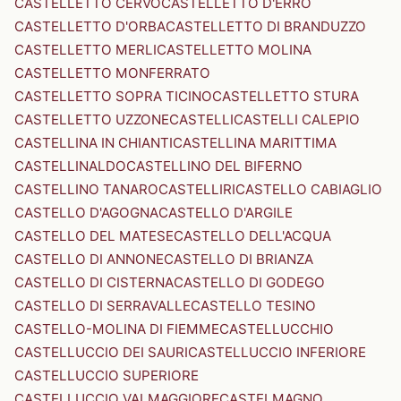
CASTELLETTO CERVO
CASTELLETTO D'ERRO
CASTELLETTO D'ORBA
CASTELLETTO DI BRANDUZZO
CASTELLETTO MERLI
CASTELLETTO MOLINA
CASTELLETTO MONFERRATO
CASTELLETTO SOPRA TICINO
CASTELLETTO STURA
CASTELLETTO UZZONE
CASTELLI
CASTELLI CALEPIO
CASTELLINA IN CHIANTI
CASTELLINA MARITTIMA
CASTELLINALDO
CASTELLINO DEL BIFERNO
CASTELLINO TANARO
CASTELLIRI
CASTELLO CABIAGLIO
CASTELLO D'AGOGNA
CASTELLO D'ARGILE
CASTELLO DEL MATESE
CASTELLO DELL'ACQUA
CASTELLO DI ANNONE
CASTELLO DI BRIANZA
CASTELLO DI CISTERNA
CASTELLO DI GODEGO
CASTELLO DI SERRAVALLE
CASTELLO TESINO
CASTELLO-MOLINA DI FIEMME
CASTELLUCCHIO
CASTELLUCCIO DEI SAURI
CASTELLUCCIO INFERIORE
CASTELLUCCIO SUPERIORE
CASTELLUCCIO VALMAGGIORE
CASTELMAGNO