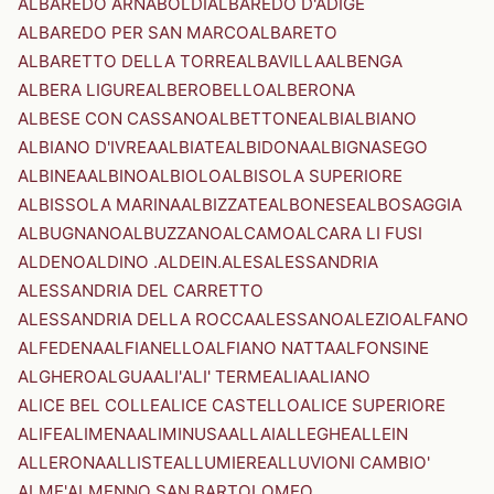
ALBAREDO ARNABOLDI
ALBAREDO D'ADIGE
ALBAREDO PER SAN MARCO
ALBARETO
ALBARETTO DELLA TORRE
ALBAVILLA
ALBENGA
ALBERA LIGURE
ALBEROBELLO
ALBERONA
ALBESE CON CASSANO
ALBETTONE
ALBI
ALBIANO
ALBIANO D'IVREA
ALBIATE
ALBIDONA
ALBIGNASEGO
ALBINEA
ALBINO
ALBIOLO
ALBISOLA SUPERIORE
ALBISSOLA MARINA
ALBIZZATE
ALBONESE
ALBOSAGGIA
ALBUGNANO
ALBUZZANO
ALCAMO
ALCARA LI FUSI
ALDENO
ALDINO .ALDEIN.
ALES
ALESSANDRIA
ALESSANDRIA DEL CARRETTO
ALESSANDRIA DELLA ROCCA
ALESSANO
ALEZIO
ALFANO
ALFEDENA
ALFIANELLO
ALFIANO NATTA
ALFONSINE
ALGHERO
ALGUA
ALI'
ALI' TERME
ALIA
ALIANO
ALICE BEL COLLE
ALICE CASTELLO
ALICE SUPERIORE
ALIFE
ALIMENA
ALIMINUSA
ALLAI
ALLEGHE
ALLEIN
ALLERONA
ALLISTE
ALLUMIERE
ALLUVIONI CAMBIO'
ALME'
ALMENNO SAN BARTOLOMEO