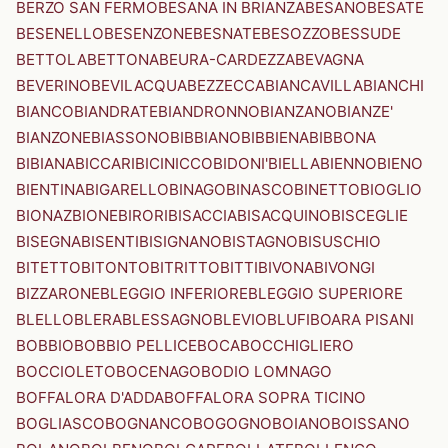
BERZO SAN FERMO
BESANA IN BRIANZA
BESANO
BESATE
BESENELLO
BESENZONE
BESNATE
BESOZZO
BESSUDE
BETTOLA
BETTONA
BEURA-CARDEZZA
BEVAGNA
BEVERINO
BEVILACQUA
BEZZECCA
BIANCAVILLA
BIANCHI
BIANCO
BIANDRATE
BIANDRONNO
BIANZANO
BIANZE'
BIANZONE
BIASSONO
BIBBIANO
BIBBIENA
BIBBONA
BIBIANA
BICCARI
BICINICCO
BIDONI'
BIELLA
BIENNO
BIENO
BIENTINA
BIGARELLO
BINAGO
BINASCO
BINETTO
BIOGLIO
BIONAZ
BIONE
BIRORI
BISACCIA
BISACQUINO
BISCEGLIE
BISEGNA
BISENTI
BISIGNANO
BISTAGNO
BISUSCHIO
BITETTO
BITONTO
BITRITTO
BITTI
BIVONA
BIVONGI
BIZZARONE
BLEGGIO INFERIORE
BLEGGIO SUPERIORE
BLELLO
BLERA
BLESSAGNO
BLEVIO
BLUFI
BOARA PISANI
BOBBIO
BOBBIO PELLICE
BOCA
BOCCHIGLIERO
BOCCIOLETO
BOCENAGO
BODIO LOMNAGO
BOFFALORA D'ADDA
BOFFALORA SOPRA TICINO
BOGLIASCO
BOGNANCO
BOGOGNO
BOIANO
BOISSANO