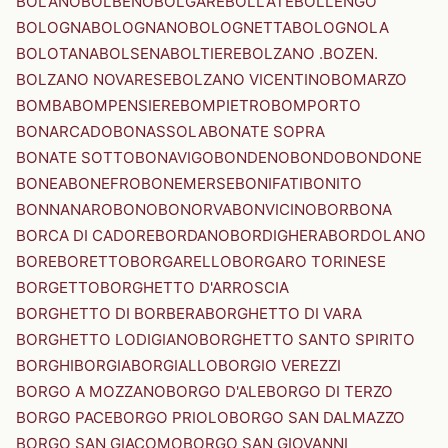
BOLANO
BOLBENO
BOLGARE
BOLLATE
BOLLENGO
BOLOGNA
BOLOGNANO
BOLOGNETTA
BOLOGNOLA
BOLOTANA
BOLSENA
BOLTIERE
BOLZANO .BOZEN.
BOLZANO NOVARESE
BOLZANO VICENTINO
BOMARZO
BOMBA
BOMPENSIERE
BOMPIETRO
BOMPORTO
BONARCADO
BONASSOLA
BONATE SOPRA
BONATE SOTTO
BONAVIGO
BONDENO
BONDO
BONDONE
BONEA
BONEFRO
BONEMERSE
BONIFATI
BONITO
BONNANARO
BONO
BONORVA
BONVICINO
BORBONA
BORCA DI CADORE
BORDANO
BORDIGHERA
BORDOLANO
BORE
BORETTO
BORGARELLO
BORGARO TORINESE
BORGETTO
BORGHETTO D'ARROSCIA
BORGHETTO DI BORBERA
BORGHETTO DI VARA
BORGHETTO LODIGIANO
BORGHETTO SANTO SPIRITO
BORGHI
BORGIA
BORGIALLO
BORGIO VEREZZI
BORGO A MOZZANO
BORGO D'ALE
BORGO DI TERZO
BORGO PACE
BORGO PRIOLO
BORGO SAN DALMAZZO
BORGO SAN GIACOMO
BORGO SAN GIOVANNI