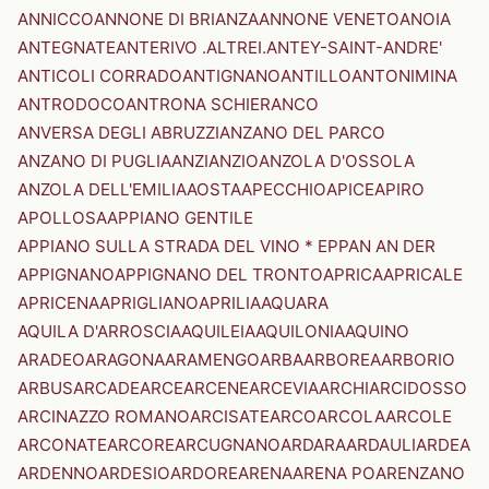
ANNICCO
ANNONE DI BRIANZA
ANNONE VENETO
ANOIA
ANTEGNATE
ANTERIVO .ALTREI.
ANTEY-SAINT-ANDRE'
ANTICOLI CORRADO
ANTIGNANO
ANTILLO
ANTONIMINA
ANTRODOCO
ANTRONA SCHIERANCO
ANVERSA DEGLI ABRUZZI
ANZANO DEL PARCO
ANZANO DI PUGLIA
ANZI
ANZIO
ANZOLA D'OSSOLA
ANZOLA DELL'EMILIA
AOSTA
APECCHIO
APICE
APIRO
APOLLOSA
APPIANO GENTILE
APPIANO SULLA STRADA DEL VINO * EPPAN AN DER
APPIGNANO
APPIGNANO DEL TRONTO
APRICA
APRICALE
APRICENA
APRIGLIANO
APRILIA
AQUARA
AQUILA D'ARROSCIA
AQUILEIA
AQUILONIA
AQUINO
ARADEO
ARAGONA
ARAMENGO
ARBA
ARBOREA
ARBORIO
ARBUS
ARCADE
ARCE
ARCENE
ARCEVIA
ARCHI
ARCIDOSSO
ARCINAZZO ROMANO
ARCISATE
ARCO
ARCOLA
ARCOLE
ARCONATE
ARCORE
ARCUGNANO
ARDARA
ARDAULI
ARDEA
ARDENNO
ARDESIO
ARDORE
ARENA
ARENA PO
ARENZANO