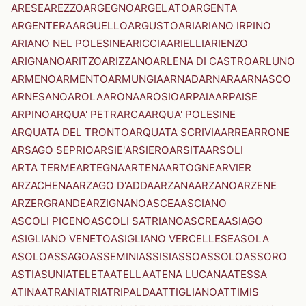
ARESE
AREZZO
ARGEGNO
ARGELATO
ARGENTA
ARGENTERA
ARGUELLO
ARGUSTO
ARI
ARIANO IRPINO
ARIANO NEL POLESINE
ARICCIA
ARIELLI
ARIENZO
ARIGNANO
ARITZO
ARIZZANO
ARLENA DI CASTRO
ARLUNO
ARMENO
ARMENTO
ARMUNGIA
ARNAD
ARNARA
ARNASCO
ARNESANO
AROLA
ARONA
AROSIO
ARPAIA
ARPAISE
ARPINO
ARQUA' PETRARCA
ARQUA' POLESINE
ARQUATA DEL TRONTO
ARQUATA SCRIVIA
ARRE
ARRONE
ARSAGO SEPRIO
ARSIE'
ARSIERO
ARSITA
ARSOLI
ARTA TERME
ARTEGNA
ARTENA
ARTOGNE
ARVIER
ARZACHENA
ARZAGO D'ADDA
ARZANA
ARZANO
ARZENE
ARZERGRANDE
ARZIGNANO
ASCEA
ASCIANO
ASCOLI PICENO
ASCOLI SATRIANO
ASCREA
ASIAGO
ASIGLIANO VENETO
ASIGLIANO VERCELLESE
ASOLA
ASOLO
ASSAGO
ASSEMINI
ASSISI
ASSO
ASSOLO
ASSORO
ASTI
ASUNI
ATELETA
ATELLA
ATENA LUCANA
ATESSA
ATINA
ATRANI
ATRI
ATRIPALDA
ATTIGLIANO
ATTIMIS