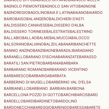
BAGNOLO PIEMONTE
BAGNOLO SAN VITO
BAGNONE
BAGNOREGIO
BAGOLINO
BAIA E LATINA
BAIANO
BAIARDO
BAIRO
BAISO
BALANGERO
BALDICHIERI D'ASTI
BALDISSERO CANAVESE
BALDISSERO D'ALBA
BALDISSERO TORINESE
BALESTRATE
BALESTRINO
BALLABIO
BALLAO
BALME
BALMUCCIA
BALOCCO
BALSORANO
BALVANO
BALZOLA
BANARI
BANCHETTE
BANNIO ANZINO
BANZI
BAONE
BARADILI
BARAGIANO
BARANELLO
BARANO D'ISCHIA
BARANZATE
BARASSO
BARATILI SAN PIETRO
BARBANIA
BARBARA
BARBARANO ROMANO
BARBARANO VICENTINO
BARBARESCO
BARBARIGA
BARBATA
BARBERINO DI MUGELLO
BARBERINO VAL D'ELSA
BARBIANELLO
BARBIANO .BARBIAN.
BARBONA
BARCELLONA POZZO DI GOTTO
BARCHI
BARCIS
BARD
BARDELLO
BARDI
BARDINETO
BARDOLINO
BARDONECCHIA
BAREGGIO
BARENGO
BARESSA
BARETE