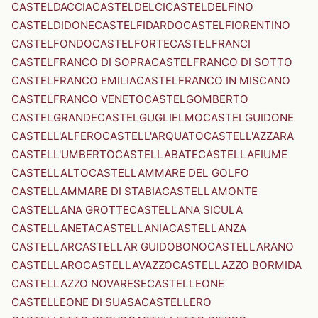
CASTELDACCIA
CASTELDELCI
CASTELDELFINO
CASTELDIDONE
CASTELFIDARDO
CASTELFIORENTINO
CASTELFONDO
CASTELFORTE
CASTELFRANCI
CASTELFRANCO DI SOPRA
CASTELFRANCO DI SOTTO
CASTELFRANCO EMILIA
CASTELFRANCO IN MISCANO
CASTELFRANCO VENETO
CASTELGOMBERTO
CASTELGRANDE
CASTELGUGLIELMO
CASTELGUIDONE
CASTELL'ALFERO
CASTELL'ARQUATO
CASTELL'AZZARA
CASTELL'UMBERTO
CASTELLABATE
CASTELLAFIUME
CASTELLALTO
CASTELLAMMARE DEL GOLFO
CASTELLAMMARE DI STABIA
CASTELLAMONTE
CASTELLANA GROTTE
CASTELLANA SICULA
CASTELLANETA
CASTELLANIA
CASTELLANZA
CASTELLAR
CASTELLAR GUIDOBONO
CASTELLARANO
CASTELLARO
CASTELLAVAZZO
CASTELLAZZO BORMIDA
CASTELLAZZO NOVARESE
CASTELLEONE
CASTELLEONE DI SUASA
CASTELLERO