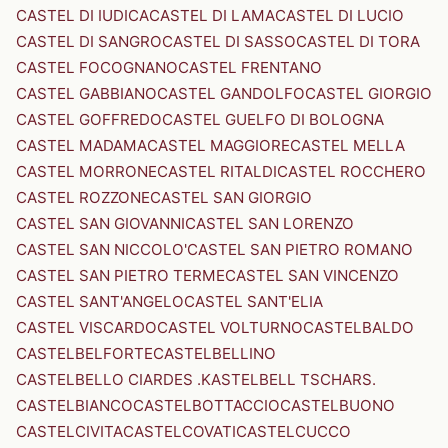
CASTEL DI IUDICA
CASTEL DI LAMA
CASTEL DI LUCIO
CASTEL DI SANGRO
CASTEL DI SASSO
CASTEL DI TORA
CASTEL FOCOGNANO
CASTEL FRENTANO
CASTEL GABBIANO
CASTEL GANDOLFO
CASTEL GIORGIO
CASTEL GOFFREDO
CASTEL GUELFO DI BOLOGNA
CASTEL MADAMA
CASTEL MAGGIORE
CASTEL MELLA
CASTEL MORRONE
CASTEL RITALDI
CASTEL ROCCHERO
CASTEL ROZZONE
CASTEL SAN GIORGIO
CASTEL SAN GIOVANNI
CASTEL SAN LORENZO
CASTEL SAN NICCOLO'
CASTEL SAN PIETRO ROMANO
CASTEL SAN PIETRO TERME
CASTEL SAN VINCENZO
CASTEL SANT'ANGELO
CASTEL SANT'ELIA
CASTEL VISCARDO
CASTEL VOLTURNO
CASTELBALDO
CASTELBELFORTE
CASTELBELLINO
CASTELBELLO CIARDES .KASTELBELL TSCHARS.
CASTELBIANCO
CASTELBOTTACCIO
CASTELBUONO
CASTELCIVITA
CASTELCOVATI
CASTELCUCCO