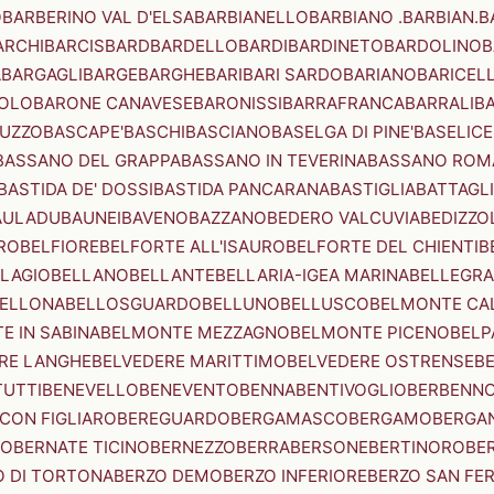
O
BARBERINO VAL D'ELSA
BARBIANELLO
BARBIANO .BARBIAN.
B
ARCHI
BARCIS
BARD
BARDELLO
BARDI
BARDINETO
BARDOLINO
B
A
BARGAGLI
BARGE
BARGHE
BARI
BARI SARDO
BARIANO
BARICEL
OLO
BARONE CANAVESE
BARONISSI
BARRAFRANCA
BARRALI
B
UZZO
BASCAPE'
BASCHI
BASCIANO
BASELGA DI PINE'
BASELICE
BASSANO DEL GRAPPA
BASSANO IN TEVERINA
BASSANO ROM
BASTIDA DE' DOSSI
BASTIDA PANCARANA
BASTIGLIA
BATTAGL
AULADU
BAUNEI
BAVENO
BAZZANO
BEDERO VALCUVIA
BEDIZZO
RO
BELFIORE
BELFORTE ALL'ISAURO
BELFORTE DEL CHIENTI
B
LAGIO
BELLANO
BELLANTE
BELLARIA-IGEA MARINA
BELLEGRA
ELLONA
BELLOSGUARDO
BELLUNO
BELLUSCO
BELMONTE CA
E IN SABINA
BELMONTE MEZZAGNO
BELMONTE PICENO
BELP
RE LANGHE
BELVEDERE MARITTIMO
BELVEDERE OSTRENSE
B
TUTTI
BENEVELLO
BENEVENTO
BENNA
BENTIVOGLIO
BERBENN
CON FIGLIARO
BEREGUARDO
BERGAMASCO
BERGAMO
BERGA
IO
BERNATE TICINO
BERNEZZO
BERRA
BERSONE
BERTINORO
BE
 DI TORTONA
BERZO DEMO
BERZO INFERIORE
BERZO SAN FE