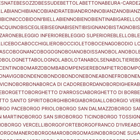
ESNATE
BESOZZO
BESSUDE
BETTOLA
BETTONA
BEURA-CARDE
LLA
BIANCHI
BIANCO
BIANDRATE
BIANDRONNO
BIANZANO
BIANZ
I
BICINICCO
BIDONI'
BIELLA
BIENNO
BIENO
BIENTINA
BIGARELLO
ACQUINO
BISCEGLIE
BISEGNA
BISENTI
BISIGNANO
BISTAGNO
BI
ZZARONE
BLEGGIO INFERIORE
BLEGGIO SUPERIORE
BLELLO
BL
LICE
BOCA
BOCCHIGLIERO
BOCCIOLETO
BOCENAGO
BODIO L
IASCO
BOGNANCO
BOGOGNO
BOIANO
BOISSANO
BOLANO
BOL
O
BOLOGNETTA
BOLOGNOLA
BOLOTANA
BOLSENA
BOLTIERE
B
CENTINO
BOMARZO
BOMBA
BOMPENSIERE
BOMPIETRO
BOMP
ONAVIGO
BONDENO
BONDO
BONDONE
BONEA
BONEFRO
BONE
VICINO
BORBONA
BORCA DI CADORE
BORDANO
BORDIGHERA
E
BORGETTO
BORGHETTO D'ARROSCIA
BORGHETTO DI BORB
TO SANTO SPIRITO
BORGHI
BORGIA
BORGIALLO
BORGIO VERE
RGO PACE
BORGO PRIOLO
BORGO SAN DALMAZZO
BORGO SA
N MARTINO
BORGO SAN SIRO
BORGO TICINO
BORGO TOSSIG
NO
BORGO VERCELLI
BORGOFORTE
BORGOFRANCO D'IVREA
BO
BORGOMANERO
BORGOMARO
BORGOMASINO
BORGONE SUSA