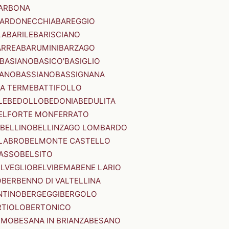
ARBONA
ARDONECCHIA
BAREGGIO
LA
BARILE
BARISCIANO
ARREA
BARUMINI
BARZAGO
BASIANO
BASICO'
BASIGLIO
ANO
BASSIANO
BASSIGNANA
IA TERME
BATTIFOLLO
LE
BEDOLLO
BEDONIA
BEDULITA
ELFORTE MONFERRATO
BELLINO
BELLINZAGO LOMBARDO
LABRO
BELMONTE CASTELLO
ASSO
BELSITO
ELVEGLIO
BELVI
BEMA
BENE LARIO
O
BERBENNO DI VALTELLINA
NTINO
BERGEGGI
BERGOLO
RTIOLO
BERTONICO
RMO
BESANA IN BRIANZA
BESANO