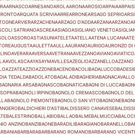
RA
ARNASCO
ARNESANO
AROLA
ARONA
AROSIO
ARPAIA
ARPAIS
TRONTO
ARQUATA SCRIVIA
ARRE
ARRONE
ARSAGO SEPRIO
ARSI
TOGNE
ARVIER
ARZACHENA
ARZAGO D'ADDA
ARZANA
ARZANO
A
SCOLI SATRIANO
ASCREA
ASIAGO
ASIGLIANO VENETO
ASIGLIA
SOLO
ASSORO
ASTI
ASUNI
ATELETA
ATELLA
ATENA LUCANA
ATE
TORE
AUGUSTA
AULETTA
AULLA
AURANO
AURIGO
AURONZO DI
LLINO
AVERARA
AVERSA
AVETRANA
AVEZZANO
AVIANO
AVIATICO
LA
AVOLASCA
AYAS
AYMAVILLES
AZEGLIO
AZZANELLO
AZZANO 
LO
AZZATE
AZZIO
AZZONE
BACENO
BACOLI
BADALUCCO
BADESI
DIA TEDALDA
BADOLATO
BAGALADI
BAGHERIA
BAGNACAVALLO
BAGNARIA ARSA
BAGNASCO
BAGNATICA
BAGNI DI LUCCA
BAGNO
 SOPRA
BAGNOLI IRPINO
BAGNOLO CREMASCO
BAGNOLO DEL
LLA
BAGNOLO PIEMONTE
BAGNOLO SAN VITO
BAGNONE
BAGN
ANGERO
BALDICHIERI D'ASTI
BALDISSERO CANAVESE
BALDISS
ATE
BALESTRINO
BALLABIO
BALLAO
BALME
BALMUCCIA
BALOC
NIO ANZINO
BANZI
BAONE
BARADILI
BARAGIANO
BARANELLO
BA
ARBANIA
BARBARA
BARBARANO ROMANO
BARBARANO VICENT