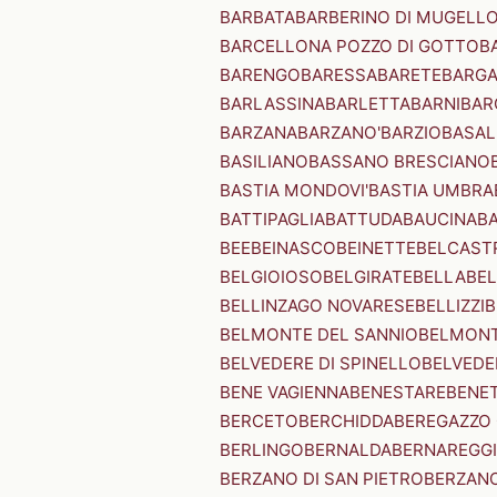
BARBATA
BARBERINO DI MUGELL
BARCELLONA POZZO DI GOTTO
B
BARENGO
BARESSA
BARETE
BARG
BARLASSINA
BARLETTA
BARNI
BAR
BARZANA
BARZANO'
BARZIO
BASAL
BASILIANO
BASSANO BRESCIANO
BASTIA MONDOVI'
BASTIA UMBRA
BATTIPAGLIA
BATTUDA
BAUCINA
B
BEE
BEINASCO
BEINETTE
BELCAST
BELGIOIOSO
BELGIRATE
BELLA
BEL
BELLINZAGO NOVARESE
BELLIZZI
B
BELMONTE DEL SANNIO
BELMONT
BELVEDERE DI SPINELLO
BELVEDE
BENE VAGIENNA
BENESTARE
BENE
BERCETO
BERCHIDDA
BEREGAZZO 
BERLINGO
BERNALDA
BERNAREGG
BERZANO DI SAN PIETRO
BERZANO