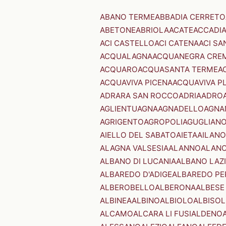
ABANO TERME
ABBADIA CERRETO
ABETONE
ABRIOLA
ACATE
ACCADI
ACI CASTELLO
ACI CATENA
ACI SA
ACQUALAGNA
ACQUANEGRA CRE
ACQUARO
ACQUASANTA TERME
A
ACQUAVIVA PICENA
ACQUAVIVA P
ADRARA SAN ROCCO
ADRIA
ADRO
AGLIENTU
AGNA
AGNADELLO
AGNA
AGRIGENTO
AGROPOLI
AGUGLIAN
AIELLO DEL SABATO
AIETA
AILANO
ALAGNA VALSESIA
ALANNO
ALANO
ALBANO DI LUCANIA
ALBANO LAZ
ALBAREDO D'ADIGE
ALBAREDO PE
ALBEROBELLO
ALBERONA
ALBESE
ALBINEA
ALBINO
ALBIOLO
ALBISOL
ALCAMO
ALCARA LI FUSI
ALDENO