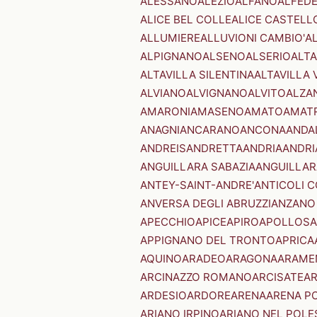
ALESSANO
ALEZIO
ALFANO
ALFED
ALICE BEL COLLE
ALICE CASTELL
ALLUMIERE
ALLUVIONI CAMBIO'
A
ALPIGNANO
ALSENO
ALSERIO
ALT
ALTAVILLA SILENTINA
ALTAVILLA 
ALVIANO
ALVIGNANO
ALVITO
ALZA
AMARONI
AMASENO
AMATO
AMAT
ANAGNI
ANCARANO
ANCONA
ANDA
ANDREIS
ANDRETTA
ANDRIA
ANDRI
ANGUILLARA SABAZIA
ANGUILLAR
ANTEY-SAINT-ANDRE'
ANTICOLI 
ANVERSA DEGLI ABRUZZI
ANZANO
APECCHIO
APICE
APIRO
APOLLOSA
APPIGNANO DEL TRONTO
APRICA
AQUINO
ARADEO
ARAGONA
ARAME
ARCINAZZO ROMANO
ARCISATE
A
ARDESIO
ARDORE
ARENA
ARENA P
ARIANO IRPINO
ARIANO NEL POLE