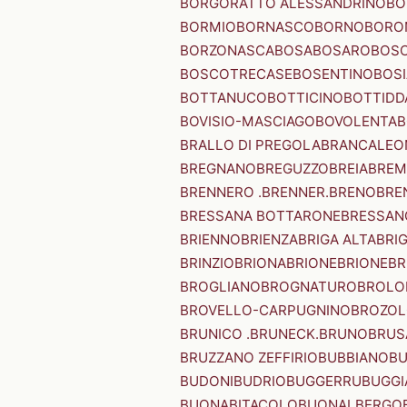
BORGORATTO ALESSANDRINO
BO
BORMIO
BORNASCO
BORNO
BORO
BORZONASCA
BOSA
BOSARO
BOSC
BOSCOTRECASE
BOSENTINO
BOSI
BOTTANUCO
BOTTICINO
BOTTIDD
BOVISIO-MASCIAGO
BOVOLENTA
B
BRALLO DI PREGOLA
BRANCALEO
BREGNANO
BREGUZZO
BREIA
BREM
BRENNERO .BRENNER.
BRENO
BRE
BRESSANA BOTTARONE
BRESSANO
BRIENNO
BRIENZA
BRIGA ALTA
BRI
BRINZIO
BRIONA
BRIONE
BRIONE
BR
BROGLIANO
BROGNATURO
BROLO
BROVELLO-CARPUGNINO
BROZO
BRUNICO .BRUNECK.
BRUNO
BRUS
BRUZZANO ZEFFIRIO
BUBBIANO
BU
BUDONI
BUDRIO
BUGGERRU
BUGGI
BUONABITACOLO
BUONALBERGO