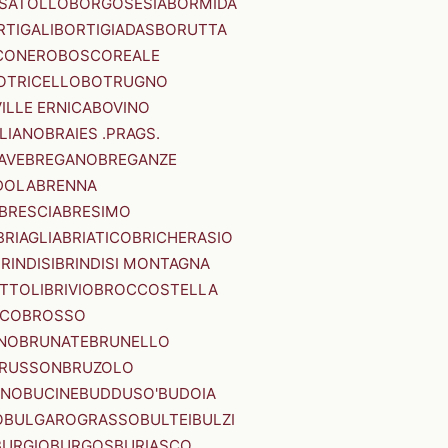
SATOLLO
BORGOSESIA
BORMIDA
RTIGALI
BORTIGIADAS
BORUTTA
CONERO
BOSCOREALE
OTRICELLO
BOTRUGNO
ILLE ERNICA
BOVINO
LIANO
BRAIES .PRAGS.
IAVE
BREGANO
BREGANZE
DOLA
BRENNA
BRESCIA
BRESIMO
BRIAGLIA
BRIATICO
BRICHERASIO
RINDISI
BRINDISI MONTAGNA
ITTOLI
BRIVIO
BROCCOSTELLA
SCO
BROSSO
NO
BRUNATE
BRUNELLO
RUSSON
BRUZOLO
INO
BUCINE
BUDDUSO'
BUDOIA
O
BULGAROGRASSO
BULTEI
BULZI
BURGIO
BURGOS
BURIASCO