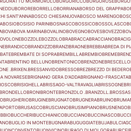
RGORATTO MORMOROLO
BORGORICCO
BORGOROSE
BORGO
NEDDU
BORORE
BORRELLO
BORRIANA
BORSO DEL GRAPPA
BO
HI SANT'ANNA
BOSCO CHIESANUOVA
BOSCO MARENGO
BOS
A
BOSIO
BOSISIO PARINI
BOSNASCO
BOSSICO
BOSSOLASCO
B
A
BOVA
BOVA MARINA
BOVALINO
BOVEGNO
BOVES
BOVEZZO
BOV
OVOLONE
BOZZOLE
BOZZOLO
BRA
BRACCA
BRACCIANO
BRACIG
NE
BRANDICO
BRANDIZZO
BRANZI
BRAONE
BREBBIA
BREDA DI P
BATE
BREMBATE DI SOPRA
BREMBILLA
BREMBIO
BREME
BREN
NTA
BRENTINO BELLUNO
BRENTONICO
BRENZONE
BRESCELLO
NE .BRIXEN.
BRESSANVIDO
BRESSO
BREZ
BREZZO DI BEDERO
GA NOVARESE
BRIGNANO GERA D'ADDA
BRIGNANO-FRASCATA
B
IOSCO
BRISIGHELLA
BRISSAGO-VALTRAVAGLIA
BRISSOGNE
BR
BRONDELLO
BRONI
BRONTE
BRONZOLO .BRANZOLL.
BROSSA
LO
BRUGHERIO
BRUGINE
BRUGNATO
BRUGNERA
BRUINO
BRUMA
APORTO
BRUSASCO
BRUSCIANO
BRUSIMPIANO
BRUSNENGO
B
BBIO
BUCCHERI
BUCCHIANICO
BUCCIANO
BUCCINASCO
BUCC
ANO
BUGLIO IN MONTE
BUGNARA
BUGUGGIATE
BUJA
BULCIAG
BUONCONVENTO
BUONVICINO
BURAGO DI MOLGORA
BURCEI