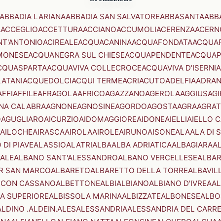
ABBADIA LARIANA
ABBADIA SAN SALVATORE
ABBASANTA
ABB
A
ACCEGLIO
ACCETTURA
ACCIANO
ACCUMOLI
ACERENZA
ACERN
NT'ANTONIO
ACIREALE
ACQUACANINA
ACQUAFONDATA
ACQUA
MONESE
ACQUANEGRA SUL CHIESE
ACQUAPENDENTE
ACQUAP
CQUASPARTA
ACQUAVIVA COLLECROCE
ACQUAVIVA D'ISERNIA
LATANI
ACQUEDOLCI
ACQUI TERME
ACRI
ACUTO
ADELFIA
ADRA
AFFI
AFFILE
AFRAGOLA
AFRICO
AGAZZANO
AGEROLA
AGGIUS
AGI
NA CALABRA
AGNONE
AGNOSINE
AGORDO
AGOSTA
AGRA
AGRAT
O
AGUGLIARO
AICURZIO
AIDOMAGGIORE
AIDONE
AIELLI
AIELLO 
AILOCHE
AIRASCA
AIROLA
AIROLE
AIRUNO
AISONE
ALA
ALA DI 
 DI PIAVE
ALASSIO
ALATRI
ALBA
ALBA ADRIATICA
ALBAGIARA
A
IALE
ALBANO SANT'ALESSANDRO
ALBANO VERCELLESE
ALBAR
R SAN MARCO
ALBARETO
ALBARETTO DELLA TORRE
ALBAVIL
 CON CASSANO
ALBETTONE
ALBI
ALBIANO
ALBIANO D'IVREA
AL
A SUPERIORE
ALBISSOLA MARINA
ALBIZZATE
ALBONESE
ALBO
ALDINO .ALDEIN.
ALES
ALESSANDRIA
ALESSANDRIA DEL CARR