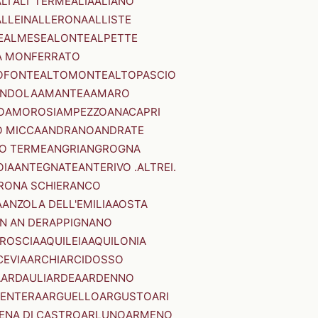
LI'
ALI' TERME
ALIA
ALIANO
ALLEIN
ALLERONA
ALLISTE
E
ALMESE
ALONTE
ALPETTE
A MONFERRATO
OFONTE
ALTOMONTE
ALTOPASCIO
NDOLA
AMANTEA
AMARO
O
AMOROSI
AMPEZZO
ANACAPRI
 MICCA
ANDRANO
ANDRATE
O TERME
ANGRI
ANGROGNA
OIA
ANTEGNATE
ANTERIVO .ALTREI.
RONA SCHIERANCO
A
ANZOLA DELL'EMILIA
AOSTA
N AN DER
APPIGNANO
RROSCIA
AQUILEIA
AQUILONIA
CEVIA
ARCHI
ARCIDOSSO
A
ARDAULI
ARDEA
ARDENNO
ENTERA
ARGUELLO
ARGUSTO
ARI
ENA DI CASTRO
ARLUNO
ARMENO