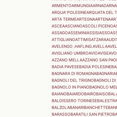
ARMENTO
ARMUNGIA
ARNAD
ARNA
ARQUA' POLESINE
ARQUATA DEL 
ARTA TERME
ARTEGNA
ARTENA
AR
ASCEA
ASCIANO
ASCOLI PICENO
A
ASSAGO
ASSEMINI
ASSISI
ASSO
AS
ATTIGLIANO
ATTIMIS
ATZARA
AUDI
AVELENGO .HAFLING.
AVELLA
AVE
AVIGLIANO UMBRO
AVIO
AVISE
AVO
AZZANO MELLA
AZZANO SAN PAO
BADIA PAVESE
BADIA POLESINE
BA
BAGNARA DI ROMAGNA
BAGNARIA
BAGNOLI DEL TRIGNO
BAGNOLI DI
BAGNOLO IN PIANO
BAGNOLO ME
BAIANO
BAIARDO
BAIRO
BAISO
BAL
BALDISSERO TORINESE
BALESTR
BALZOLA
BANARI
BANCHETTE
BAN
BARASSO
BARATILI SAN PIETRO
B