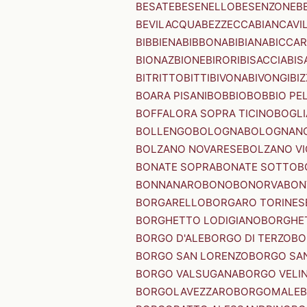
BESATE
BESENELLO
BESENZONE
B
BEVILACQUA
BEZZECCA
BIANCAVI
BIBBIENA
BIBBONA
BIBIANA
BICCAR
BIONAZ
BIONE
BIRORI
BISACCIA
BIS
BITRITTO
BITTI
BIVONA
BIVONGI
BI
BOARA PISANI
BOBBIO
BOBBIO PEL
BOFFALORA SOPRA TICINO
BOGL
BOLLENGO
BOLOGNA
BOLOGNAN
BOLZANO NOVARESE
BOLZANO VI
BONATE SOPRA
BONATE SOTTO
B
BONNANARO
BONO
BONORVA
BON
BORGARELLO
BORGARO TORINES
BORGHETTO LODIGIANO
BORGHET
BORGO D'ALE
BORGO DI TERZO
BO
BORGO SAN LORENZO
BORGO SA
BORGO VALSUGANA
BORGO VELI
BORGOLAVEZZARO
BORGOMALE