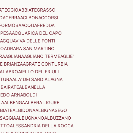
ATEGGIO
ABBIATEGRASSO
O
ACERRA
ACI BONACCORSI
FORMOSA
ACQUAFREDDA
PESA
ACQUARICA DEL CAPO
ACQUAVIVA DELLE FONTI
NO
ADRARA SAN MARTINO
RA
AGLIANA
AGLIANO TERME
AGLIE'
E BRIANZA
AGRATE CONTURBIA
CALABRO
AIELLO DEL FRIULI
STURA
ALA' DEI SARDI
ALAGNA
LBAIRATE
ALBANELLA
EDO ARNABOLDI
LA
ALBENGA
ALBERA LIGURE
BIATE
ALBIDONA
ALBIGNASEGO
SAGGIA
ALBUGNANO
ALBUZZANO
ETTO
ALESSANDRIA DELLA ROCCA