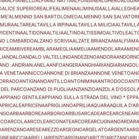
ENA
ALFIANELLO
ALFIANO NATTA
ALFONSINE
ALGHERO
ALGUA
A
O
ALICE SUPERIORE
ALIFE
ALIMENA
ALIMINUSA
ALLAI
ALLEGHE
LME'
ALMENNO SAN BARTOLOMEO
ALMENNO SAN SALVATOR
AMURA
ALTARE
ALTAVILLA IRPINA
ALTAVILLA MILICIA
ALTAVILL
VICENTINA
ALTIDONA
ALTILIA
ALTINO
ALTISSIMO
ALTIVOLE
ALT
NO LOMBARDO
ALZANO SCRIVIA
ALZATE BRIANZA
AMALFI
AMA
RICE
AMBIVERE
AMBLAR
AMEGLIA
AMELIA
AMENDOLARA
AMEN
LI
ANDALO
ANDALO VALTELLINO
ANDEZENO
ANDORA
ANDORNO
ANO .ANDRIAN.
ANELA
ANFO
ANGERA
ANGHIARI
ANGIARI
ANGOL
A VENETA
ANNICCO
ANNONE DI BRIANZA
ANNONE VENETO
AN
CORRADO
ANTIGNANO
ANTILLO
ANTONIMINA
ANTRODOCO
ANT
 DEL PARCO
ANZANO DI PUGLIA
ANZI
ANZIO
ANZOLA D'OSSOL
APPIANO GENTILE
APPIANO SULLA STRADA DEL VINO * EPPA
APRICALE
APRICENA
APRIGLIANO
APRILIA
AQUARA
AQUILA D'A
NGO
ARBA
ARBOREA
ARBORIO
ARBUS
ARCADE
ARCE
ARCENE
AR
RCO
ARCOLA
ARCOLE
ARCONATE
ARCORE
ARCUGNANO
ARDAR
O
ARENZANO
ARESE
AREZZO
ARGEGNO
ARGELATO
ARGENTA
ARG
SINE
ARICCIA
ARIELLI
ARIENZO
ARIGNANO
ARITZO
ARIZZANO
ARL