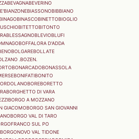
ZZA
BEVAGNA
BEVERINO
E'
BIANZONE
BIASSONO
BIBBIANO
BINAGO
BINASCO
BINETTO
BIOGLIO
SUSCHIO
BITETTO
BITONTO
ERA
BLESSAGNO
BLEVIO
BLUFI
OMNAGO
BOFFALORA D'ADDA
BENO
BOLGARE
BOLLATE
OLZANO .BOZEN.
ORTO
BONARCADO
BONASSOLA
MERSE
BONIFATI
BONITO
BORDOLANO
BORE
BORETTO
ERA
BORGHETTO DI VARA
ZZI
BORGO A MOZZANO
N GIACOMO
BORGO SAN GIOVANNI
NANO
BORGO VAL DI TARO
RGOFRANCO SUL PO
BORGONOVO VAL TIDONE