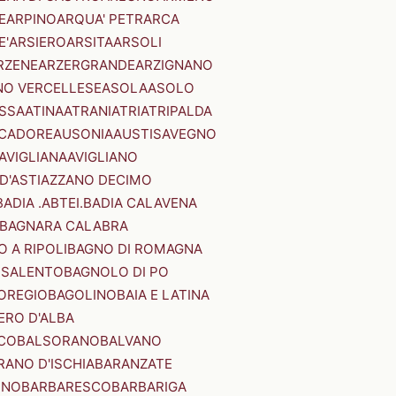
E
ARPINO
ARQUA' PETRARCA
E'
ARSIERO
ARSITA
ARSOLI
RZENE
ARZERGRANDE
ARZIGNANO
NO VERCELLESE
ASOLA
ASOLO
SSA
ATINA
ATRANI
ATRI
ATRIPALDA
 CADORE
AUSONIA
AUSTIS
AVEGNO
AVIGLIANA
AVIGLIANO
D'ASTI
AZZANO DECIMO
BADIA .ABTEI.
BADIA CALAVENA
BAGNARA CALABRA
 A RIPOLI
BAGNO DI ROMAGNA
 SALENTO
BAGNOLO DI PO
OREGIO
BAGOLINO
BAIA E LATINA
ERO D'ALBA
CO
BALSORANO
BALVANO
RANO D'ISCHIA
BARANZATE
INO
BARBARESCO
BARBARIGA