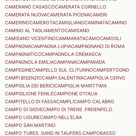
CAMERANO CASASCO
CAMERATA CORNELLO
CAMERATA NUOVA
CAMERATA PICENA
CAMERI
CAMERINO
CAMEROTA
CAMIGLIANO
CAMINATA
CAMINO
CAMINO AL TAGLIAMENTO
CAMISANO
CAMISANO VICENTINO
CAMMARATA
CAMO
CAMOGLI
CAMPAGNA
CAMPAGNA LUPIA
CAMPAGNANO DI ROMA
CAMPAGNATICO
CAMPAGNOLA CREMASCA
CAMPAGNOLA EMILIA
CAMPANA
CAMPARADA
CAMPEGINE
CAMPELLO SUL CLITUNNO
CAMPERTOGNO
CAMPI BISENZIO
CAMPI SALENTINA
CAMPIGLIA CERVO
CAMPIGLIA DEI BERICI
CAMPIGLIA MARITTIMA
CAMPIGLIONE FENILE
CAMPIONE D'ITALIA
CAMPITELLO DI FASSA
CAMPLI
CAMPO CALABRO
CAMPO DI GIOVE
CAMPO DI TRENS .FREIENFELD.
CAMPO LIGURE
CAMPO NELL'ELBA
CAMPO SAN MARTINO
CAMPO TURES .SAND IN TAUFERS.
CAMPOBASSO