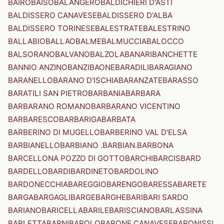
BAIRO
BAISO
BALANGERO
BALDICHIERI D'ASTI
BALDISSERO CANAVESE
BALDISSERO D'ALBA
BALDISSERO TORINESE
BALESTRATE
BALESTRINO
BALLABIO
BALLAO
BALME
BALMUCCIA
BALOCCO
BALSORANO
BALVANO
BALZOLA
BANARI
BANCHETTE
BANNIO ANZINO
BANZI
BAONE
BARADILI
BARAGIANO
BARANELLO
BARANO D'ISCHIA
BARANZATE
BARASSO
BARATILI SAN PIETRO
BARBANIA
BARBARA
BARBARANO ROMANO
BARBARANO VICENTINO
BARBARESCO
BARBARIGA
BARBATA
BARBERINO DI MUGELLO
BARBERINO VAL D'ELSA
BARBIANELLO
BARBIANO .BARBIAN.
BARBONA
BARCELLONA POZZO DI GOTTO
BARCHI
BARCIS
BARD
BARDELLO
BARDI
BARDINETO
BARDOLINO
BARDONECCHIA
BAREGGIO
BARENGO
BARESSA
BARETE
BARGA
BARGAGLI
BARGE
BARGHE
BARI
BARI SARDO
BARIANO
BARICELLA
BARILE
BARISCIANO
BARLASSINA
BARLETTA
BARNI
BAROLO
BARONE CANAVESE
BARONISSI