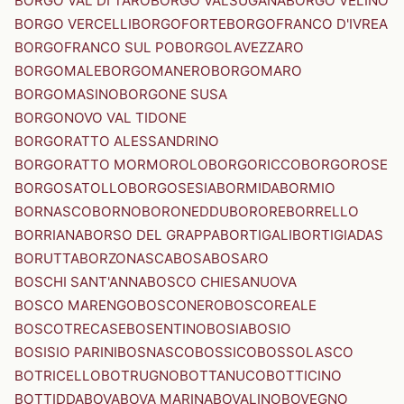
BORGO VAL DI TARO
BORGO VALSUGANA
BORGO VELINO
BORGO VERCELLI
BORGOFORTE
BORGOFRANCO D'IVREA
BORGOFRANCO SUL PO
BORGOLAVEZZARO
BORGOMALE
BORGOMANERO
BORGOMARO
BORGOMASINO
BORGONE SUSA
BORGONOVO VAL TIDONE
BORGORATTO ALESSANDRINO
BORGORATTO MORMOROLO
BORGORICCO
BORGOROSE
BORGOSATOLLO
BORGOSESIA
BORMIDA
BORMIO
BORNASCO
BORNO
BORONEDDU
BORORE
BORRELLO
BORRIANA
BORSO DEL GRAPPA
BORTIGALI
BORTIGIADAS
BORUTTA
BORZONASCA
BOSA
BOSARO
BOSCHI SANT'ANNA
BOSCO CHIESANUOVA
BOSCO MARENGO
BOSCONERO
BOSCOREALE
BOSCOTRECASE
BOSENTINO
BOSIA
BOSIO
BOSISIO PARINI
BOSNASCO
BOSSICO
BOSSOLASCO
BOTRICELLO
BOTRUGNO
BOTTANUCO
BOTTICINO
BOTTIDDA
BOVA
BOVA MARINA
BOVALINO
BOVEGNO