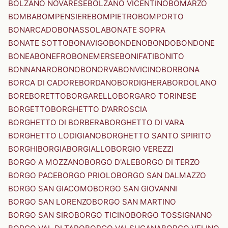
BOLZANO NOVARESE
BOLZANO VICENTINO
BOMARZO
BOMBA
BOMPENSIERE
BOMPIETRO
BOMPORTO
BONARCADO
BONASSOLA
BONATE SOPRA
BONATE SOTTO
BONAVIGO
BONDENO
BONDO
BONDONE
BONEA
BONEFRO
BONEMERSE
BONIFATI
BONITO
BONNANARO
BONO
BONORVA
BONVICINO
BORBONA
BORCA DI CADORE
BORDANO
BORDIGHERA
BORDOLANO
BORE
BORETTO
BORGARELLO
BORGARO TORINESE
BORGETTO
BORGHETTO D'ARROSCIA
BORGHETTO DI BORBERA
BORGHETTO DI VARA
BORGHETTO LODIGIANO
BORGHETTO SANTO SPIRITO
BORGHI
BORGIA
BORGIALLO
BORGIO VEREZZI
BORGO A MOZZANO
BORGO D'ALE
BORGO DI TERZO
BORGO PACE
BORGO PRIOLO
BORGO SAN DALMAZZO
BORGO SAN GIACOMO
BORGO SAN GIOVANNI
BORGO SAN LORENZO
BORGO SAN MARTINO
BORGO SAN SIRO
BORGO TICINO
BORGO TOSSIGNANO