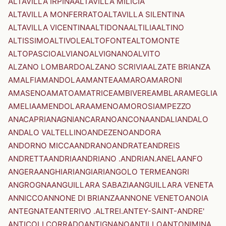
ALTAVILLA IRPINA
ALTAVILLA MILICIA
ALTAVILLA MONFERRATO
ALTAVILLA SILENTINA
ALTAVILLA VICENTINA
ALTIDONA
ALTILIA
ALTINO
ALTISSIMO
ALTIVOLE
ALTOFONTE
ALTOMONTE
ALTOPASCIO
ALVIANO
ALVIGNANO
ALVITO
ALZANO LOMBARDO
ALZANO SCRIVIA
ALZATE BRIANZA
AMALFI
AMANDOLA
AMANTEA
AMARO
AMARONI
AMASENO
AMATO
AMATRICE
AMBIVERE
AMBLAR
AMEGLIA
AMELIA
AMENDOLARA
AMENO
AMOROSI
AMPEZZO
ANACAPRI
ANAGNI
ANCARANO
ANCONA
ANDALI
ANDALO
ANDALO VALTELLINO
ANDEZENO
ANDORA
ANDORNO MICCA
ANDRANO
ANDRATE
ANDREIS
ANDRETTA
ANDRIA
ANDRIANO .ANDRIAN.
ANELA
ANFO
ANGERA
ANGHIARI
ANGIARI
ANGOLO TERME
ANGRI
ANGROGNA
ANGUILLARA SABAZIA
ANGUILLARA VENETA
ANNICCO
ANNONE DI BRIANZA
ANNONE VENETO
ANOIA
ANTEGNATE
ANTERIVO .ALTREI.
ANTEY-SAINT-ANDRE'
ANTICOLI CORRADO
ANTIGNANO
ANTILLO
ANTONIMINA