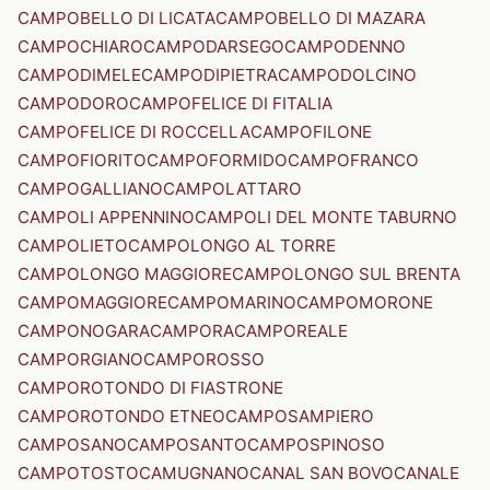
CAMPOBELLO DI LICATA
CAMPOBELLO DI MAZARA
CAMPOCHIARO
CAMPODARSEGO
CAMPODENNO
CAMPODIMELE
CAMPODIPIETRA
CAMPODOLCINO
CAMPODORO
CAMPOFELICE DI FITALIA
CAMPOFELICE DI ROCCELLA
CAMPOFILONE
CAMPOFIORITO
CAMPOFORMIDO
CAMPOFRANCO
CAMPOGALLIANO
CAMPOLATTARO
CAMPOLI APPENNINO
CAMPOLI DEL MONTE TABURNO
CAMPOLIETO
CAMPOLONGO AL TORRE
CAMPOLONGO MAGGIORE
CAMPOLONGO SUL BRENTA
CAMPOMAGGIORE
CAMPOMARINO
CAMPOMORONE
CAMPONOGARA
CAMPORA
CAMPOREALE
CAMPORGIANO
CAMPOROSSO
CAMPOROTONDO DI FIASTRONE
CAMPOROTONDO ETNEO
CAMPOSAMPIERO
CAMPOSANO
CAMPOSANTO
CAMPOSPINOSO
CAMPOTOSTO
CAMUGNANO
CANAL SAN BOVO
CANALE