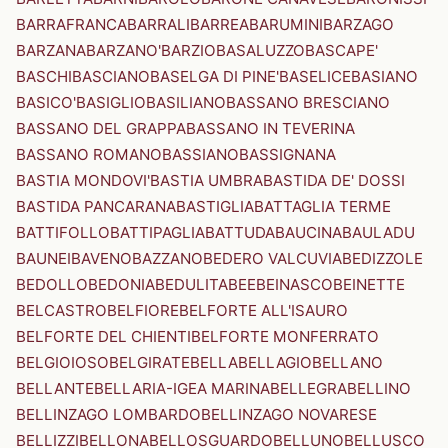
BARRAFRANCA
BARRALI
BARREA
BARUMINI
BARZAGO
BARZANA
BARZANO'
BARZIO
BASALUZZO
BASCAPE'
BASCHI
BASCIANO
BASELGA DI PINE'
BASELICE
BASIANO
BASICO'
BASIGLIO
BASILIANO
BASSANO BRESCIANO
BASSANO DEL GRAPPA
BASSANO IN TEVERINA
BASSANO ROMANO
BASSIANO
BASSIGNANA
BASTIA MONDOVI'
BASTIA UMBRA
BASTIDA DE' DOSSI
BASTIDA PANCARANA
BASTIGLIA
BATTAGLIA TERME
BATTIFOLLO
BATTIPAGLIA
BATTUDA
BAUCINA
BAULADU
BAUNEI
BAVENO
BAZZANO
BEDERO VALCUVIA
BEDIZZOLE
BEDOLLO
BEDONIA
BEDULITA
BEE
BEINASCO
BEINETTE
BELCASTRO
BELFIORE
BELFORTE ALL'ISAURO
BELFORTE DEL CHIENTI
BELFORTE MONFERRATO
BELGIOIOSO
BELGIRATE
BELLA
BELLAGIO
BELLANO
BELLANTE
BELLARIA-IGEA MARINA
BELLEGRA
BELLINO
BELLINZAGO LOMBARDO
BELLINZAGO NOVARESE
BELLIZZI
BELLONA
BELLOSGUARDO
BELLUNO
BELLUSCO