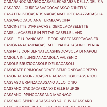
CASARANO
CASARGO
CASARILE
CASARSA DELLA DELIZIA
CASARZA LIGURE
CASASCO
CASASCO D'INTELVI
CASATENOVO
CASATISMA
CASAVATORE
CASAZZA
CASCIA
CASCIAGO
CASCIANA TERME
CASCINA
CASCINETTE D'IVREA
CASEI GEROLA
CASELETTE
CASELLA
CASELLE IN PITTARI
CASELLE LANDI
CASELLE LURANI
CASELLE TORINESE
CASERTA
CASIER
CASIGNANA
CASINA
CASIRATE D'ADDA
CASLINO D'ERBA
CASNATE CON BERNATE
CASNIGO
CASOLA DI NAPOLI
CASOLA IN LUNIGIANA
CASOLA VALSENIO
CASOLE BRUZIO
CASOLE D'ELSA
CASOLI
CASORATE PRIMO
CASORATE SEMPIONE
CASOREZZO
CASORIA
CASORZO
CASPERIA
CASPOGGIO
CASSACCO
CASSAGO BRIANZA
CASSANO ALLO IONIO
CASSANO D'ADDA
CASSANO DELLE MURGE
CASSANO IRPINO
CASSANO MAGNAGO
CASSANO SPINOLA
CASSANO VALCUVIA
CASSARO