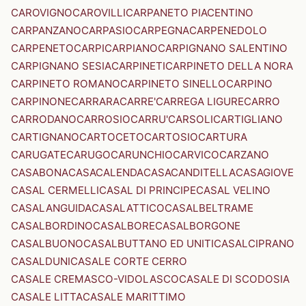
CAROVIGNO
CAROVILLI
CARPANETO PIACENTINO
CARPANZANO
CARPASIO
CARPEGNA
CARPENEDOLO
CARPENETO
CARPI
CARPIANO
CARPIGNANO SALENTINO
CARPIGNANO SESIA
CARPINETI
CARPINETO DELLA NORA
CARPINETO ROMANO
CARPINETO SINELLO
CARPINO
CARPINONE
CARRARA
CARRE'
CARREGA LIGURE
CARRO
CARRODANO
CARROSIO
CARRU'
CARSOLI
CARTIGLIANO
CARTIGNANO
CARTOCETO
CARTOSIO
CARTURA
CARUGATE
CARUGO
CARUNCHIO
CARVICO
CARZANO
CASABONA
CASACALENDA
CASACANDITELLA
CASAGIOVE
CASAL CERMELLI
CASAL DI PRINCIPE
CASAL VELINO
CASALANGUIDA
CASALATTICO
CASALBELTRAME
CASALBORDINO
CASALBORE
CASALBORGONE
CASALBUONO
CASALBUTTANO ED UNITI
CASALCIPRANO
CASALDUNI
CASALE CORTE CERRO
CASALE CREMASCO-VIDOLASCO
CASALE DI SCODOSIA
CASALE LITTA
CASALE MARITTIMO