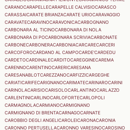
CARANO
CARAPELLE
CARAPELLE CALVISIO
CARASCO
CARASSAI
CARATE BRIANZA
CARATE URIO
CARAVAGGIO
CARAVATE
CARAVINO
CARAVONICA
CARBOGNANO
CARBONARA AL TICINO
CARBONARA DI NOLA
CARBONARA DI PO
CARBONARA SCRIVIA
CARBONATE
CARBONE
CARBONERA
CARBONIA
CARCARE
CARCERI
CARCOFORO
CARDANO AL CAMPO
CARDE'
CARDEDU
CARDETO
CARDINALE
CARDITO
CAREGGINE
CAREMA
CARENNO
CARENTINO
CARERI
CARESANA
CARESANABLOT
CAREZZANO
CARFIZZI
CARGEGHE
CARIATI
CARIFE
CARIGNANO
CARIMATE
CARINARO
CARINI
CARINOLA
CARISIO
CARISOLO
CARLANTINO
CARLAZZO
CARLENTINI
CARLINO
CARLOFORTE
CARLOPOLI
CARMAGNOLA
CARMIANO
CARMIGNANO
CARMIGNANO DI BRENTA
CARNAGO
CARNATE
CAROBBIO DEGLI ANGELI
CAROLEI
CARONA
CARONIA
CARONNO PERTUSELLA
CARONNO VARESINO
CAROSINO