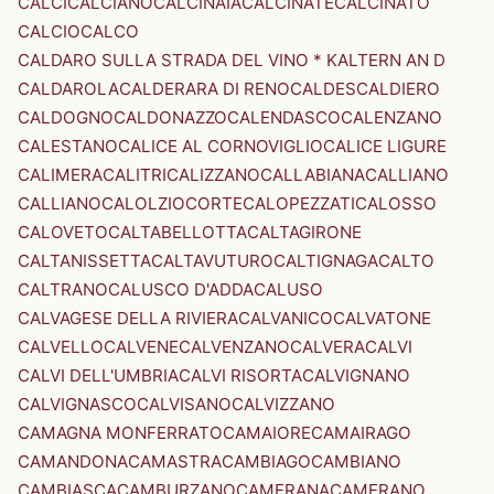
CALCI
CALCIANO
CALCINAIA
CALCINATE
CALCINATO
CALCIO
CALCO
CALDARO SULLA STRADA DEL VINO * KALTERN AN D
CALDAROLA
CALDERARA DI RENO
CALDES
CALDIERO
CALDOGNO
CALDONAZZO
CALENDASCO
CALENZANO
CALESTANO
CALICE AL CORNOVIGLIO
CALICE LIGURE
CALIMERA
CALITRI
CALIZZANO
CALLABIANA
CALLIANO
CALLIANO
CALOLZIOCORTE
CALOPEZZATI
CALOSSO
CALOVETO
CALTABELLOTTA
CALTAGIRONE
CALTANISSETTA
CALTAVUTURO
CALTIGNAGA
CALTO
CALTRANO
CALUSCO D'ADDA
CALUSO
CALVAGESE DELLA RIVIERA
CALVANICO
CALVATONE
CALVELLO
CALVENE
CALVENZANO
CALVERA
CALVI
CALVI DELL'UMBRIA
CALVI RISORTA
CALVIGNANO
CALVIGNASCO
CALVISANO
CALVIZZANO
CAMAGNA MONFERRATO
CAMAIORE
CAMAIRAGO
CAMANDONA
CAMASTRA
CAMBIAGO
CAMBIANO
CAMBIASCA
CAMBURZANO
CAMERANA
CAMERANO