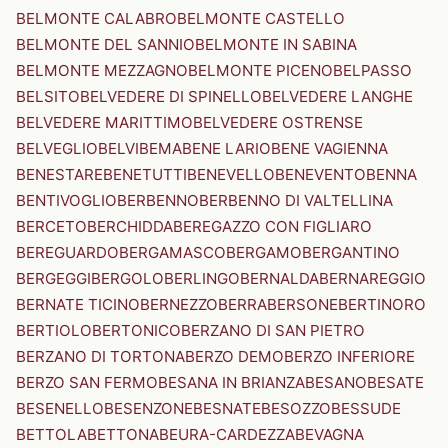
BELMONTE CALABRO
BELMONTE CASTELLO
BELMONTE DEL SANNIO
BELMONTE IN SABINA
BELMONTE MEZZAGNO
BELMONTE PICENO
BELPASSO
BELSITO
BELVEDERE DI SPINELLO
BELVEDERE LANGHE
BELVEDERE MARITTIMO
BELVEDERE OSTRENSE
BELVEGLIO
BELVI
BEMA
BENE LARIO
BENE VAGIENNA
BENESTARE
BENETUTTI
BENEVELLO
BENEVENTO
BENNA
BENTIVOGLIO
BERBENNO
BERBENNO DI VALTELLINA
BERCETO
BERCHIDDA
BEREGAZZO CON FIGLIARO
BEREGUARDO
BERGAMASCO
BERGAMO
BERGANTINO
BERGEGGI
BERGOLO
BERLINGO
BERNALDA
BERNAREGGIO
BERNATE TICINO
BERNEZZO
BERRA
BERSONE
BERTINORO
BERTIOLO
BERTONICO
BERZANO DI SAN PIETRO
BERZANO DI TORTONA
BERZO DEMO
BERZO INFERIORE
BERZO SAN FERMO
BESANA IN BRIANZA
BESANO
BESATE
BESENELLO
BESENZONE
BESNATE
BESOZZO
BESSUDE
BETTOLA
BETTONA
BEURA-CARDEZZA
BEVAGNA