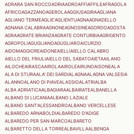
ADRARA SAN ROCCO
ADRIA
ADRO
AFFI
AFFILE
AFRAGOLA
AFRICO
AGAZZANO
AGEROLA
AGGIUS
AGIRA
AGLIANA
AGLIANO TERME
AGLIE'
AGLIENTU
AGNA
AGNADELLO
AGNANA CALABRA
AGNONE
AGNOSINE
AGORDO
AGOSTA
AGRA
AGRATE BRIANZA
AGRATE CONTURBIA
AGRIGENTO
AGROPOLI
AGUGLIANO
AGUGLIARO
AICURZIO
AIDOMAGGIORE
AIDONE
AIELLI
AIELLO CALABRO
AIELLO DEL FRIULI
AIELLO DEL SABATO
AIETA
AILANO
AILOCHE
AIRASCA
AIROLA
AIROLE
AIRUNO
AISONE
ALA
ALA DI STURA
ALA' DEI SARDI
ALAGNA
ALAGNA VALSESIA
ALANNO
ALANO DI PIAVE
ALASSIO
ALATRI
ALBA
ALBA ADRIATICA
ALBAGIARA
ALBAIRATE
ALBANELLA
ALBANO DI LUCANIA
ALBANO LAZIALE
ALBANO SANT'ALESSANDRO
ALBANO VERCELLESE
ALBAREDO ARNABOLDI
ALBAREDO D'ADIGE
ALBAREDO PER SAN MARCO
ALBARETO
ALBARETTO DELLA TORRE
ALBAVILLA
ALBENGA