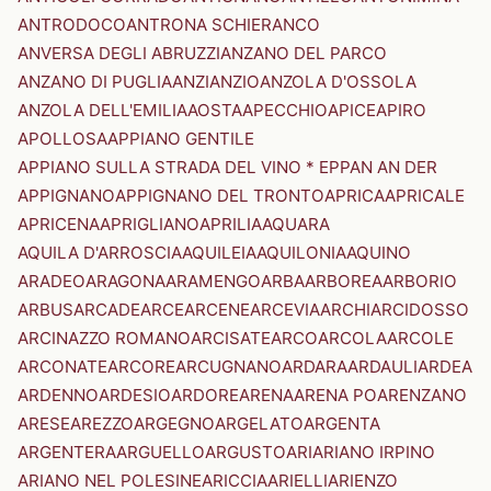
ANTRODOCO
ANTRONA SCHIERANCO
ANVERSA DEGLI ABRUZZI
ANZANO DEL PARCO
ANZANO DI PUGLIA
ANZI
ANZIO
ANZOLA D'OSSOLA
ANZOLA DELL'EMILIA
AOSTA
APECCHIO
APICE
APIRO
APOLLOSA
APPIANO GENTILE
APPIANO SULLA STRADA DEL VINO * EPPAN AN DER
APPIGNANO
APPIGNANO DEL TRONTO
APRICA
APRICALE
APRICENA
APRIGLIANO
APRILIA
AQUARA
AQUILA D'ARROSCIA
AQUILEIA
AQUILONIA
AQUINO
ARADEO
ARAGONA
ARAMENGO
ARBA
ARBOREA
ARBORIO
ARBUS
ARCADE
ARCE
ARCENE
ARCEVIA
ARCHI
ARCIDOSSO
ARCINAZZO ROMANO
ARCISATE
ARCO
ARCOLA
ARCOLE
ARCONATE
ARCORE
ARCUGNANO
ARDARA
ARDAULI
ARDEA
ARDENNO
ARDESIO
ARDORE
ARENA
ARENA PO
ARENZANO
ARESE
AREZZO
ARGEGNO
ARGELATO
ARGENTA
ARGENTERA
ARGUELLO
ARGUSTO
ARI
ARIANO IRPINO
ARIANO NEL POLESINE
ARICCIA
ARIELLI
ARIENZO