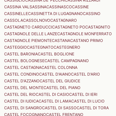
CASSIGLIO
CASSINA DE' PECCHI
CASSINA RIZZARDI
CASSINA VALSASSINA
CASSINASCO
CASSINE
CASSINELLE
CASSINETTA DI LUGAGNANO
CASSINO
CASSOLA
CASSOLNOVO
CASTAGNARO
CASTAGNETO CARDUCCI
CASTAGNETO PO
CASTAGNITO
CASTAGNOLE DELLE LANZE
CASTAGNOLE MONFERRATO
CASTAGNOLE PIEMONTE
CASTANA
CASTANO PRIMO
CASTEGGIO
CASTEGNATO
CASTEGNERO
CASTEL BARONIA
CASTEL BOGLIONE
CASTEL BOLOGNESE
CASTEL CAMPAGNANO
CASTEL CASTAGNA
CASTEL COLONNA
CASTEL CONDINO
CASTEL D'AIANO
CASTEL D'ARIO
CASTEL D'AZZANO
CASTEL DEL GIUDICE
CASTEL DEL MONTE
CASTEL DEL PIANO
CASTEL DEL RIO
CASTEL DI CASIO
CASTEL DI IERI
CASTEL DI IUDICA
CASTEL DI LAMA
CASTEL DI LUCIO
CASTEL DI SANGRO
CASTEL DI SASSO
CASTEL DI TORA
CASTEL FOCOGNANO
CASTEL FRENTANO