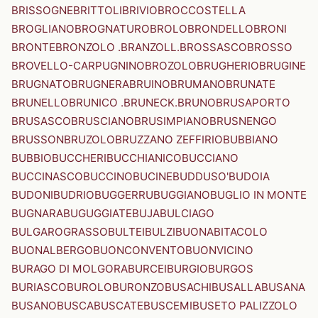
BRISSOGNE
BRITTOLI
BRIVIO
BROCCOSTELLA
BROGLIANO
BROGNATURO
BROLO
BRONDELLO
BRONI
BRONTE
BRONZOLO .BRANZOLL.
BROSSASCO
BROSSO
BROVELLO-CARPUGNINO
BROZOLO
BRUGHERIO
BRUGINE
BRUGNATO
BRUGNERA
BRUINO
BRUMANO
BRUNATE
BRUNELLO
BRUNICO .BRUNECK.
BRUNO
BRUSAPORTO
BRUSASCO
BRUSCIANO
BRUSIMPIANO
BRUSNENGO
BRUSSON
BRUZOLO
BRUZZANO ZEFFIRIO
BUBBIANO
BUBBIO
BUCCHERI
BUCCHIANICO
BUCCIANO
BUCCINASCO
BUCCINO
BUCINE
BUDDUSO'
BUDOIA
BUDONI
BUDRIO
BUGGERRU
BUGGIANO
BUGLIO IN MONTE
BUGNARA
BUGUGGIATE
BUJA
BULCIAGO
BULGAROGRASSO
BULTEI
BULZI
BUONABITACOLO
BUONALBERGO
BUONCONVENTO
BUONVICINO
BURAGO DI MOLGORA
BURCEI
BURGIO
BURGOS
BURIASCO
BUROLO
BURONZO
BUSACHI
BUSALLA
BUSANA
BUSANO
BUSCA
BUSCATE
BUSCEMI
BUSETO PALIZZOLO