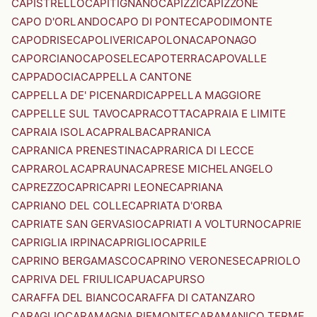
CAPISTRELLO
CAPITIGNANO
CAPIZZI
CAPIZZONE
CAPO D'ORLANDO
CAPO DI PONTE
CAPODIMONTE
CAPODRISE
CAPOLIVERI
CAPOLONA
CAPONAGO
CAPORCIANO
CAPOSELE
CAPOTERRA
CAPOVALLE
CAPPADOCIA
CAPPELLA CANTONE
CAPPELLA DE' PICENARDI
CAPPELLA MAGGIORE
CAPPELLE SUL TAVO
CAPRACOTTA
CAPRAIA E LIMITE
CAPRAIA ISOLA
CAPRALBA
CAPRANICA
CAPRANICA PRENESTINA
CAPRARICA DI LECCE
CAPRAROLA
CAPRAUNA
CAPRESE MICHELANGELO
CAPREZZO
CAPRI
CAPRI LEONE
CAPRIANA
CAPRIANO DEL COLLE
CAPRIATA D'ORBA
CAPRIATE SAN GERVASIO
CAPRIATI A VOLTURNO
CAPRIE
CAPRIGLIA IRPINA
CAPRIGLIO
CAPRILE
CAPRINO BERGAMASCO
CAPRINO VERONESE
CAPRIOLO
CAPRIVA DEL FRIULI
CAPUA
CAPURSO
CARAFFA DEL BIANCO
CARAFFA DI CATANZARO
CARAGLIO
CARAMAGNA PIEMONTE
CARAMANICO TERME