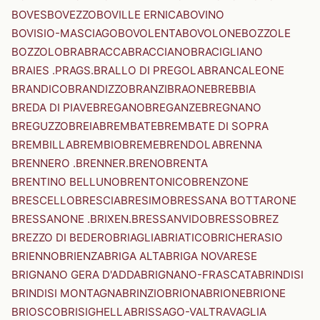
BOVES
BOVEZZO
BOVILLE ERNICA
BOVINO
BOVISIO-MASCIAGO
BOVOLENTA
BOVOLONE
BOZZOLE
BOZZOLO
BRA
BRACCA
BRACCIANO
BRACIGLIANO
BRAIES .PRAGS.
BRALLO DI PREGOLA
BRANCALEONE
BRANDICO
BRANDIZZO
BRANZI
BRAONE
BREBBIA
BREDA DI PIAVE
BREGANO
BREGANZE
BREGNANO
BREGUZZO
BREIA
BREMBATE
BREMBATE DI SOPRA
BREMBILLA
BREMBIO
BREME
BRENDOLA
BRENNA
BRENNERO .BRENNER.
BRENO
BRENTA
BRENTINO BELLUNO
BRENTONICO
BRENZONE
BRESCELLO
BRESCIA
BRESIMO
BRESSANA BOTTARONE
BRESSANONE .BRIXEN.
BRESSANVIDO
BRESSO
BREZ
BREZZO DI BEDERO
BRIAGLIA
BRIATICO
BRICHERASIO
BRIENNO
BRIENZA
BRIGA ALTA
BRIGA NOVARESE
BRIGNANO GERA D'ADDA
BRIGNANO-FRASCATA
BRINDISI
BRINDISI MONTAGNA
BRINZIO
BRIONA
BRIONE
BRIONE
BRIOSCO
BRISIGHELLA
BRISSAGO-VALTRAVAGLIA