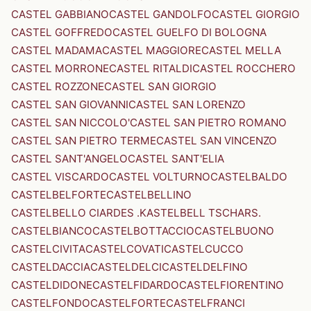
CASTEL GABBIANO
CASTEL GANDOLFO
CASTEL GIORGIO
CASTEL GOFFREDO
CASTEL GUELFO DI BOLOGNA
CASTEL MADAMA
CASTEL MAGGIORE
CASTEL MELLA
CASTEL MORRONE
CASTEL RITALDI
CASTEL ROCCHERO
CASTEL ROZZONE
CASTEL SAN GIORGIO
CASTEL SAN GIOVANNI
CASTEL SAN LORENZO
CASTEL SAN NICCOLO'
CASTEL SAN PIETRO ROMANO
CASTEL SAN PIETRO TERME
CASTEL SAN VINCENZO
CASTEL SANT'ANGELO
CASTEL SANT'ELIA
CASTEL VISCARDO
CASTEL VOLTURNO
CASTELBALDO
CASTELBELFORTE
CASTELBELLINO
CASTELBELLO CIARDES .KASTELBELL TSCHARS.
CASTELBIANCO
CASTELBOTTACCIO
CASTELBUONO
CASTELCIVITA
CASTELCOVATI
CASTELCUCCO
CASTELDACCIA
CASTELDELCI
CASTELDELFINO
CASTELDIDONE
CASTELFIDARDO
CASTELFIORENTINO
CASTELFONDO
CASTELFORTE
CASTELFRANCI