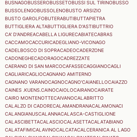
BUSNAGO
BUSSERO
BUSSETO
BUSSI SUL TIRINO
BUSSO
BUSSOLENGO
BUSSOLENO
BUSTO ARSIZIO
BUSTO GAROLFO
BUTERA
BUTI
BUTTAPIETRA
BUTTIGLIERA ALTA
BUTTIGLIERA D'ASTI
BUTTRIO
CA' D'ANDREA
CABELLA LIGURE
CABIATE
CABRAS
CACCAMO
CACCURI
CADEGLIANO-VICONAGO
CADELBOSCO DI SOPRA
CADEO
CADERZONE
CADONEGHE
CADORAGO
CADREZZATE
CAERANO DI SAN MARCO
CAFASSE
CAGGIANO
CAGLI
CAGLIARI
CAGLIO
CAGNANO AMITERNO
CAGNANO VARANO
CAGNO
CAGNO'
CAIANELLO
CAIAZZO
CAINES .KUENS.
CAINO
CAIOLO
CAIRANO
CAIRATE
CAIRO MONTENOTTE
CAIVANO
CALABRITTO
CALALZO DI CADORE
CALAMANDRANA
CALAMONACI
CALANGIANUS
CALANNA
CALASCA-CASTIGLIONE
CALASCIBETTA
CALASCIO
CALASETTA
CALATABIANO
CALATAFIMI
CALAVINO
CALCATA
CALCERANICA AL LAGO