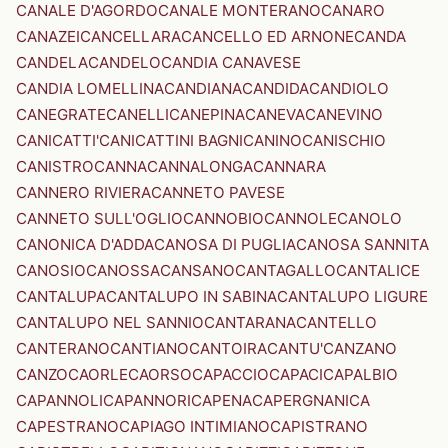
CANALE D'AGORDO
CANALE MONTERANO
CANARO
CANAZEI
CANCELLARA
CANCELLO ED ARNONE
CANDA
CANDELA
CANDELO
CANDIA CANAVESE
CANDIA LOMELLINA
CANDIANA
CANDIDA
CANDIOLO
CANEGRATE
CANELLI
CANEPINA
CANEVA
CANEVINO
CANICATTI'
CANICATTINI BAGNI
CANINO
CANISCHIO
CANISTRO
CANNA
CANNALONGA
CANNARA
CANNERO RIVIERA
CANNETO PAVESE
CANNETO SULL'OGLIO
CANNOBIO
CANNOLE
CANOLO
CANONICA D'ADDA
CANOSA DI PUGLIA
CANOSA SANNITA
CANOSIO
CANOSSA
CANSANO
CANTAGALLO
CANTALICE
CANTALUPA
CANTALUPO IN SABINA
CANTALUPO LIGURE
CANTALUPO NEL SANNIO
CANTARANA
CANTELLO
CANTERANO
CANTIANO
CANTOIRA
CANTU'
CANZANO
CANZO
CAORLE
CAORSO
CAPACCIO
CAPACI
CAPALBIO
CAPANNOLI
CAPANNORI
CAPENA
CAPERGNANICA
CAPESTRANO
CAPIAGO INTIMIANO
CAPISTRANO