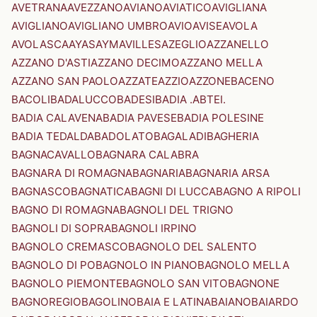
AVETRANA
AVEZZANO
AVIANO
AVIATICO
AVIGLIANA
AVIGLIANO
AVIGLIANO UMBRO
AVIO
AVISE
AVOLA
AVOLASCA
AYAS
AYMAVILLES
AZEGLIO
AZZANELLO
AZZANO D'ASTI
AZZANO DECIMO
AZZANO MELLA
AZZANO SAN PAOLO
AZZATE
AZZIO
AZZONE
BACENO
BACOLI
BADALUCCO
BADESI
BADIA .ABTEI.
BADIA CALAVENA
BADIA PAVESE
BADIA POLESINE
BADIA TEDALDA
BADOLATO
BAGALADI
BAGHERIA
BAGNACAVALLO
BAGNARA CALABRA
BAGNARA DI ROMAGNA
BAGNARIA
BAGNARIA ARSA
BAGNASCO
BAGNATICA
BAGNI DI LUCCA
BAGNO A RIPOLI
BAGNO DI ROMAGNA
BAGNOLI DEL TRIGNO
BAGNOLI DI SOPRA
BAGNOLI IRPINO
BAGNOLO CREMASCO
BAGNOLO DEL SALENTO
BAGNOLO DI PO
BAGNOLO IN PIANO
BAGNOLO MELLA
BAGNOLO PIEMONTE
BAGNOLO SAN VITO
BAGNONE
BAGNOREGIO
BAGOLINO
BAIA E LATINA
BAIANO
BAIARDO