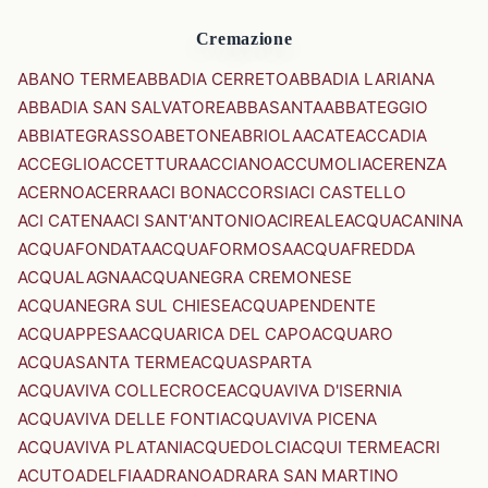
Cremazione
ABANO TERME
ABBADIA CERRETO
ABBADIA LARIANA
ABBADIA SAN SALVATORE
ABBASANTA
ABBATEGGIO
ABBIATEGRASSO
ABETONE
ABRIOLA
ACATE
ACCADIA
ACCEGLIO
ACCETTURA
ACCIANO
ACCUMOLI
ACERENZA
ACERNO
ACERRA
ACI BONACCORSI
ACI CASTELLO
ACI CATENA
ACI SANT'ANTONIO
ACIREALE
ACQUACANINA
ACQUAFONDATA
ACQUAFORMOSA
ACQUAFREDDA
ACQUALAGNA
ACQUANEGRA CREMONESE
ACQUANEGRA SUL CHIESE
ACQUAPENDENTE
ACQUAPPESA
ACQUARICA DEL CAPO
ACQUARO
ACQUASANTA TERME
ACQUASPARTA
ACQUAVIVA COLLECROCE
ACQUAVIVA D'ISERNIA
ACQUAVIVA DELLE FONTI
ACQUAVIVA PICENA
ACQUAVIVA PLATANI
ACQUEDOLCI
ACQUI TERME
ACRI
ACUTO
ADELFIA
ADRANO
ADRARA SAN MARTINO