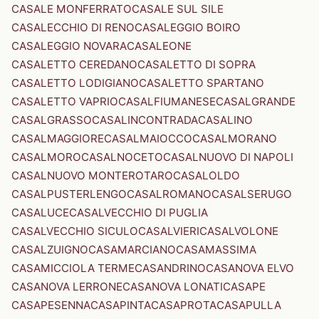
CASALE MONFERRATO
CASALE SUL SILE
CASALECCHIO DI RENO
CASALEGGIO BOIRO
CASALEGGIO NOVARA
CASALEONE
CASALETTO CEREDANO
CASALETTO DI SOPRA
CASALETTO LODIGIANO
CASALETTO SPARTANO
CASALETTO VAPRIO
CASALFIUMANESE
CASALGRANDE
CASALGRASSO
CASALINCONTRADA
CASALINO
CASALMAGGIORE
CASALMAIOCCO
CASALMORANO
CASALMORO
CASALNOCETO
CASALNUOVO DI NAPOLI
CASALNUOVO MONTEROTARO
CASALOLDO
CASALPUSTERLENGO
CASALROMANO
CASALSERUGO
CASALUCE
CASALVECCHIO DI PUGLIA
CASALVECCHIO SICULO
CASALVIERI
CASALVOLONE
CASALZUIGNO
CASAMARCIANO
CASAMASSIMA
CASAMICCIOLA TERME
CASANDRINO
CASANOVA ELVO
CASANOVA LERRONE
CASANOVA LONATI
CASAPE
CASAPESENNA
CASAPINTA
CASAPROTA
CASAPULLA