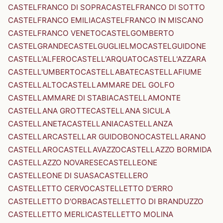
CASTELFRANCO DI SOPRA
CASTELFRANCO DI SOTTO
CASTELFRANCO EMILIA
CASTELFRANCO IN MISCANO
CASTELFRANCO VENETO
CASTELGOMBERTO
CASTELGRANDE
CASTELGUGLIELMO
CASTELGUIDONE
CASTELL'ALFERO
CASTELL'ARQUATO
CASTELL'AZZARA
CASTELL'UMBERTO
CASTELLABATE
CASTELLAFIUME
CASTELLALTO
CASTELLAMMARE DEL GOLFO
CASTELLAMMARE DI STABIA
CASTELLAMONTE
CASTELLANA GROTTE
CASTELLANA SICULA
CASTELLANETA
CASTELLANIA
CASTELLANZA
CASTELLAR
CASTELLAR GUIDOBONO
CASTELLARANO
CASTELLARO
CASTELLAVAZZO
CASTELLAZZO BORMIDA
CASTELLAZZO NOVARESE
CASTELLEONE
CASTELLEONE DI SUASA
CASTELLERO
CASTELLETTO CERVO
CASTELLETTO D'ERRO
CASTELLETTO D'ORBA
CASTELLETTO DI BRANDUZZO
CASTELLETTO MERLI
CASTELLETTO MOLINA