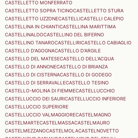
CASTELLETTO MONFERRATO
CASTELLETTO SOPRA TICINO
CASTELLETTO STURA
CASTELLETTO UZZONE
CASTELLI
CASTELLI CALEPIO
CASTELLINA IN CHIANTI
CASTELLINA MARITTIMA
CASTELLINALDO
CASTELLINO DEL BIFERNO
CASTELLINO TANARO
CASTELLIRI
CASTELLO CABIAGLIO
CASTELLO D'AGOGNA
CASTELLO D'ARGILE
CASTELLO DEL MATESE
CASTELLO DELL'ACQUA
CASTELLO DI ANNONE
CASTELLO DI BRIANZA
CASTELLO DI CISTERNA
CASTELLO DI GODEGO
CASTELLO DI SERRAVALLE
CASTELLO TESINO
CASTELLO-MOLINA DI FIEMME
CASTELLUCCHIO
CASTELLUCCIO DEI SAURI
CASTELLUCCIO INFERIORE
CASTELLUCCIO SUPERIORE
CASTELLUCCIO VALMAGGIORE
CASTELMAGNO
CASTELMARTE
CASTELMASSA
CASTELMAURO
CASTELMEZZANO
CASTELMOLA
CASTELNOVETTO