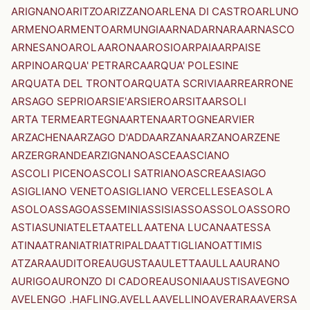
ARIGNANO
ARITZO
ARIZZANO
ARLENA DI CASTRO
ARLUNO
ARMENO
ARMENTO
ARMUNGIA
ARNAD
ARNARA
ARNASCO
ARNESANO
AROLA
ARONA
AROSIO
ARPAIA
ARPAISE
ARPINO
ARQUA' PETRARCA
ARQUA' POLESINE
ARQUATA DEL TRONTO
ARQUATA SCRIVIA
ARRE
ARRONE
ARSAGO SEPRIO
ARSIE'
ARSIERO
ARSITA
ARSOLI
ARTA TERME
ARTEGNA
ARTENA
ARTOGNE
ARVIER
ARZACHENA
ARZAGO D'ADDA
ARZANA
ARZANO
ARZENE
ARZERGRANDE
ARZIGNANO
ASCEA
ASCIANO
ASCOLI PICENO
ASCOLI SATRIANO
ASCREA
ASIAGO
ASIGLIANO VENETO
ASIGLIANO VERCELLESE
ASOLA
ASOLO
ASSAGO
ASSEMINI
ASSISI
ASSO
ASSOLO
ASSORO
ASTI
ASUNI
ATELETA
ATELLA
ATENA LUCANA
ATESSA
ATINA
ATRANI
ATRI
ATRIPALDA
ATTIGLIANO
ATTIMIS
ATZARA
AUDITORE
AUGUSTA
AULETTA
AULLA
AURANO
AURIGO
AURONZO DI CADORE
AUSONIA
AUSTIS
AVEGNO
AVELENGO .HAFLING.
AVELLA
AVELLINO
AVERARA
AVERSA