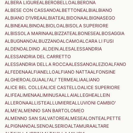
ALBERA LIGURE
ALBEROBELLO
ALBERONA
ALBESE CON CASSANO
ALBETTONE
ALBI
ALBIANO
ALBIANO D'IVREA
ALBIATE
ALBIDONA
ALBIGNASEGO
ALBINEA
ALBINO
ALBIOLO
ALBISOLA SUPERIORE
ALBISSOLA MARINA
ALBIZZATE
ALBONESE
ALBOSAGGIA
ALBUGNANO
ALBUZZANO
ALCAMO
ALCARA LI FUSI
ALDENO
ALDINO .ALDEIN.
ALES
ALESSANDRIA
ALESSANDRIA DEL CARRETTO
ALESSANDRIA DELLA ROCCA
ALESSANO
ALEZIO
ALFANO
ALFEDENA
ALFIANELLO
ALFIANO NATTA
ALFONSINE
ALGHERO
ALGUA
ALI'
ALI' TERME
ALIA
ALIANO
ALICE BEL COLLE
ALICE CASTELLO
ALICE SUPERIORE
ALIFE
ALIMENA
ALIMINUSA
ALLAI
ALLEGHE
ALLEIN
ALLERONA
ALLISTE
ALLUMIERE
ALLUVIONI CAMBIO'
ALME'
ALMENNO SAN BARTOLOMEO
ALMENNO SAN SALVATORE
ALMESE
ALONTE
ALPETTE
ALPIGNANO
ALSENO
ALSERIO
ALTAMURA
ALTARE