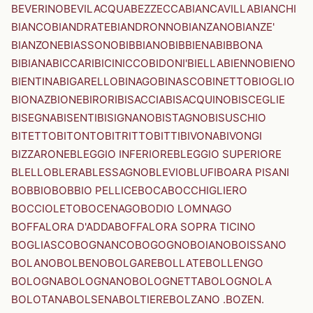
BEVERINO
BEVILACQUA
BEZZECCA
BIANCAVILLA
BIANCHI
BIANCO
BIANDRATE
BIANDRONNO
BIANZANO
BIANZE'
BIANZONE
BIASSONO
BIBBIANO
BIBBIENA
BIBBONA
BIBIANA
BICCARI
BICINICCO
BIDONI'
BIELLA
BIENNO
BIENO
BIENTINA
BIGARELLO
BINAGO
BINASCO
BINETTO
BIOGLIO
BIONAZ
BIONE
BIRORI
BISACCIA
BISACQUINO
BISCEGLIE
BISEGNA
BISENTI
BISIGNANO
BISTAGNO
BISUSCHIO
BITETTO
BITONTO
BITRITTO
BITTI
BIVONA
BIVONGI
BIZZARONE
BLEGGIO INFERIORE
BLEGGIO SUPERIORE
BLELLO
BLERA
BLESSAGNO
BLEVIO
BLUFI
BOARA PISANI
BOBBIO
BOBBIO PELLICE
BOCA
BOCCHIGLIERO
BOCCIOLETO
BOCENAGO
BODIO LOMNAGO
BOFFALORA D'ADDA
BOFFALORA SOPRA TICINO
BOGLIASCO
BOGNANCO
BOGOGNO
BOIANO
BOISSANO
BOLANO
BOLBENO
BOLGARE
BOLLATE
BOLLENGO
BOLOGNA
BOLOGNANO
BOLOGNETTA
BOLOGNOLA
BOLOTANA
BOLSENA
BOLTIERE
BOLZANO .BOZEN.