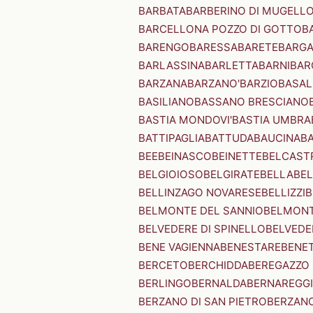
BARBATA
BARBERINO DI MUGELL
BARCELLONA POZZO DI GOTTO
B
BARENGO
BARESSA
BARETE
BARG
BARLASSINA
BARLETTA
BARNI
BAR
BARZANA
BARZANO'
BARZIO
BASAL
BASILIANO
BASSANO BRESCIANO
BASTIA MONDOVI'
BASTIA UMBRA
BATTIPAGLIA
BATTUDA
BAUCINA
B
BEE
BEINASCO
BEINETTE
BELCAST
BELGIOIOSO
BELGIRATE
BELLA
BEL
BELLINZAGO NOVARESE
BELLIZZI
B
BELMONTE DEL SANNIO
BELMONT
BELVEDERE DI SPINELLO
BELVEDE
BENE VAGIENNA
BENESTARE
BENE
BERCETO
BERCHIDDA
BEREGAZZO 
BERLINGO
BERNALDA
BERNAREGG
BERZANO DI SAN PIETRO
BERZANO