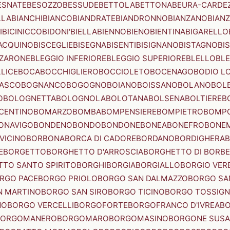
ESNATE
BESOZZO
BESSUDE
BETTOLA
BETTONA
BEURA-CARDE
LLA
BIANCHI
BIANCO
BIANDRATE
BIANDRONNO
BIANZANO
BIANZ
I
BICINICCO
BIDONI'
BIELLA
BIENNO
BIENO
BIENTINA
BIGARELLO
ACQUINO
BISCEGLIE
BISEGNA
BISENTI
BISIGNANO
BISTAGNO
BI
ZZARONE
BLEGGIO INFERIORE
BLEGGIO SUPERIORE
BLELLO
BL
LICE
BOCA
BOCCHIGLIERO
BOCCIOLETO
BOCENAGO
BODIO L
IASCO
BOGNANCO
BOGOGNO
BOIANO
BOISSANO
BOLANO
BOL
O
BOLOGNETTA
BOLOGNOLA
BOLOTANA
BOLSENA
BOLTIERE
B
CENTINO
BOMARZO
BOMBA
BOMPENSIERE
BOMPIETRO
BOMP
ONAVIGO
BONDENO
BONDO
BONDONE
BONEA
BONEFRO
BONE
VICINO
BORBONA
BORCA DI CADORE
BORDANO
BORDIGHERA
E
BORGETTO
BORGHETTO D'ARROSCIA
BORGHETTO DI BORB
TO SANTO SPIRITO
BORGHI
BORGIA
BORGIALLO
BORGIO VERE
RGO PACE
BORGO PRIOLO
BORGO SAN DALMAZZO
BORGO SA
N MARTINO
BORGO SAN SIRO
BORGO TICINO
BORGO TOSSIG
NO
BORGO VERCELLI
BORGOFORTE
BORGOFRANCO D'IVREA
BO
BORGOMANERO
BORGOMARO
BORGOMASINO
BORGONE SUSA