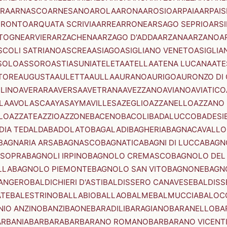
RA
ARNASCO
ARNESANO
AROLA
ARONA
AROSIO
ARPAIA
ARPAIS
TRONTO
ARQUATA SCRIVIA
ARRE
ARRONE
ARSAGO SEPRIO
ARSI
TOGNE
ARVIER
ARZACHENA
ARZAGO D'ADDA
ARZANA
ARZANO
A
SCOLI SATRIANO
ASCREA
ASIAGO
ASIGLIANO VENETO
ASIGLIA
SOLO
ASSORO
ASTI
ASUNI
ATELETA
ATELLA
ATENA LUCANA
ATE
TORE
AUGUSTA
AULETTA
AULLA
AURANO
AURIGO
AURONZO DI
LLINO
AVERARA
AVERSA
AVETRANA
AVEZZANO
AVIANO
AVIATICO
LA
AVOLASCA
AYAS
AYMAVILLES
AZEGLIO
AZZANELLO
AZZANO 
LO
AZZATE
AZZIO
AZZONE
BACENO
BACOLI
BADALUCCO
BADESI
DIA TEDALDA
BADOLATO
BAGALADI
BAGHERIA
BAGNACAVALLO
BAGNARIA ARSA
BAGNASCO
BAGNATICA
BAGNI DI LUCCA
BAGNO
 SOPRA
BAGNOLI IRPINO
BAGNOLO CREMASCO
BAGNOLO DEL
LLA
BAGNOLO PIEMONTE
BAGNOLO SAN VITO
BAGNONE
BAGN
ANGERO
BALDICHIERI D'ASTI
BALDISSERO CANAVESE
BALDISS
ATE
BALESTRINO
BALLABIO
BALLAO
BALME
BALMUCCIA
BALOC
NIO ANZINO
BANZI
BAONE
BARADILI
BARAGIANO
BARANELLO
BA
ARBANIA
BARBARA
BARBARANO ROMANO
BARBARANO VICENT