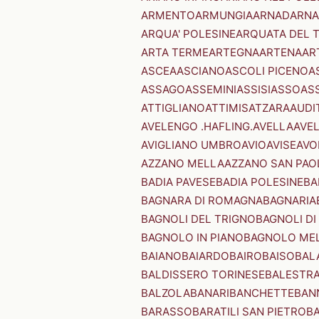
ARMENTO
ARMUNGIA
ARNAD
ARNA
ARQUA' POLESINE
ARQUATA DEL 
ARTA TERME
ARTEGNA
ARTENA
AR
ASCEA
ASCIANO
ASCOLI PICENO
A
ASSAGO
ASSEMINI
ASSISI
ASSO
AS
ATTIGLIANO
ATTIMIS
ATZARA
AUDI
AVELENGO .HAFLING.
AVELLA
AVE
AVIGLIANO UMBRO
AVIO
AVISE
AVO
AZZANO MELLA
AZZANO SAN PAO
BADIA PAVESE
BADIA POLESINE
BA
BAGNARA DI ROMAGNA
BAGNARIA
BAGNOLI DEL TRIGNO
BAGNOLI DI
BAGNOLO IN PIANO
BAGNOLO ME
BAIANO
BAIARDO
BAIRO
BAISO
BAL
BALDISSERO TORINESE
BALESTR
BALZOLA
BANARI
BANCHETTE
BAN
BARASSO
BARATILI SAN PIETRO
B