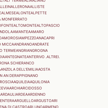
LI'
ALI' TERME
ALIA
ALIANO
ALLEIN
ALLERONA
ALLISTE
E
ALMESE
ALONTE
ALPETTE
A MONFERRATO
OFONTE
ALTOMONTE
ALTOPASCIO
NDOLA
AMANTEA
AMARO
O
AMOROSI
AMPEZZO
ANACAPRI
 MICCA
ANDRANO
ANDRATE
O TERME
ANGRI
ANGROGNA
OIA
ANTEGNATE
ANTERIVO .ALTREI.
RONA SCHIERANCO
A
ANZOLA DELL'EMILIA
AOSTA
N AN DER
APPIGNANO
RROSCIA
AQUILEIA
AQUILONIA
CEVIA
ARCHI
ARCIDOSSO
A
ARDAULI
ARDEA
ARDENNO
ENTERA
ARGUELLO
ARGUSTO
ARI
ENA DI CASTRO
ARLUNO
ARMENO