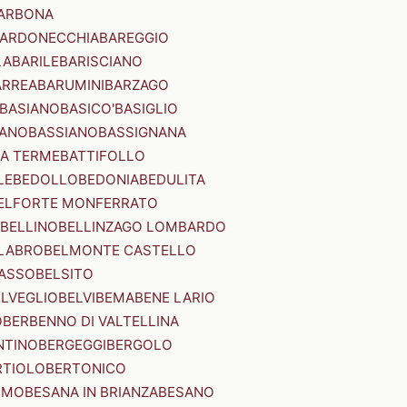
ARBONA
ARDONECCHIA
BAREGGIO
LA
BARILE
BARISCIANO
ARREA
BARUMINI
BARZAGO
BASIANO
BASICO'
BASIGLIO
ANO
BASSIANO
BASSIGNANA
IA TERME
BATTIFOLLO
LE
BEDOLLO
BEDONIA
BEDULITA
ELFORTE MONFERRATO
BELLINO
BELLINZAGO LOMBARDO
LABRO
BELMONTE CASTELLO
ASSO
BELSITO
ELVEGLIO
BELVI
BEMA
BENE LARIO
O
BERBENNO DI VALTELLINA
NTINO
BERGEGGI
BERGOLO
RTIOLO
BERTONICO
RMO
BESANA IN BRIANZA
BESANO