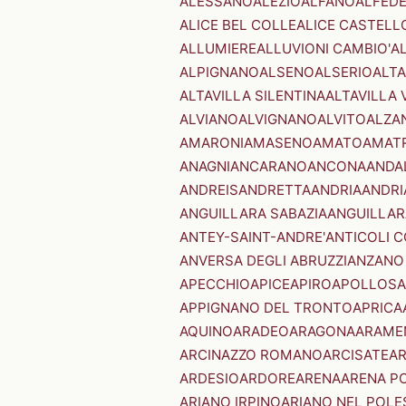
ALESSANO
ALEZIO
ALFANO
ALFED
ALICE BEL COLLE
ALICE CASTELL
ALLUMIERE
ALLUVIONI CAMBIO'
A
ALPIGNANO
ALSENO
ALSERIO
ALT
ALTAVILLA SILENTINA
ALTAVILLA 
ALVIANO
ALVIGNANO
ALVITO
ALZA
AMARONI
AMASENO
AMATO
AMAT
ANAGNI
ANCARANO
ANCONA
ANDA
ANDREIS
ANDRETTA
ANDRIA
ANDRI
ANGUILLARA SABAZIA
ANGUILLAR
ANTEY-SAINT-ANDRE'
ANTICOLI 
ANVERSA DEGLI ABRUZZI
ANZANO
APECCHIO
APICE
APIRO
APOLLOSA
APPIGNANO DEL TRONTO
APRICA
AQUINO
ARADEO
ARAGONA
ARAME
ARCINAZZO ROMANO
ARCISATE
A
ARDESIO
ARDORE
ARENA
ARENA P
ARIANO IRPINO
ARIANO NEL POLE