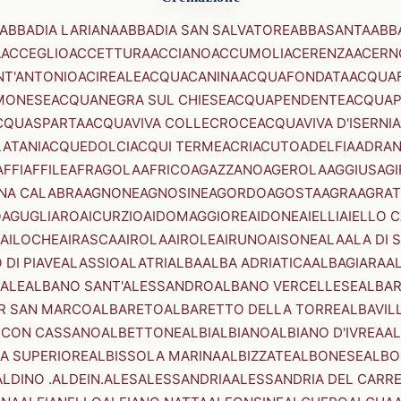
ABBADIA LARIANA
ABBADIA SAN SALVATORE
ABBASANTA
ABB
A
ACCEGLIO
ACCETTURA
ACCIANO
ACCUMOLI
ACERENZA
ACERN
NT'ANTONIO
ACIREALE
ACQUACANINA
ACQUAFONDATA
ACQUA
MONESE
ACQUANEGRA SUL CHIESE
ACQUAPENDENTE
ACQUAP
CQUASPARTA
ACQUAVIVA COLLECROCE
ACQUAVIVA D'ISERNIA
LATANI
ACQUEDOLCI
ACQUI TERME
ACRI
ACUTO
ADELFIA
ADRA
AFFI
AFFILE
AFRAGOLA
AFRICO
AGAZZANO
AGEROLA
AGGIUS
AGI
NA CALABRA
AGNONE
AGNOSINE
AGORDO
AGOSTA
AGRA
AGRAT
O
AGUGLIARO
AICURZIO
AIDOMAGGIORE
AIDONE
AIELLI
AIELLO 
AILOCHE
AIRASCA
AIROLA
AIROLE
AIRUNO
AISONE
ALA
ALA DI 
 DI PIAVE
ALASSIO
ALATRI
ALBA
ALBA ADRIATICA
ALBAGIARA
A
IALE
ALBANO SANT'ALESSANDRO
ALBANO VERCELLESE
ALBAR
R SAN MARCO
ALBARETO
ALBARETTO DELLA TORRE
ALBAVIL
 CON CASSANO
ALBETTONE
ALBI
ALBIANO
ALBIANO D'IVREA
AL
A SUPERIORE
ALBISSOLA MARINA
ALBIZZATE
ALBONESE
ALBO
ALDINO .ALDEIN.
ALES
ALESSANDRIA
ALESSANDRIA DEL CARR