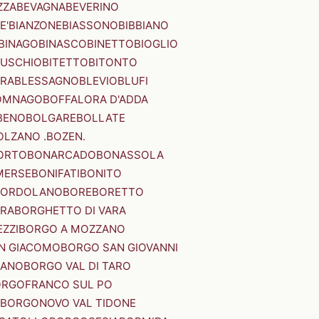
ZZA
BEVAGNA
BEVERINO
E'
BIANZONE
BIASSONO
BIBBIANO
BINAGO
BINASCO
BINETTO
BIOGLIO
SUSCHIO
BITETTO
BITONTO
ERA
BLESSAGNO
BLEVIO
BLUFI
OMNAGO
BOFFALORA D'ADDA
BENO
BOLGARE
BOLLATE
OLZANO .BOZEN.
ORTO
BONARCADO
BONASSOLA
MERSE
BONIFATI
BONITO
BORDOLANO
BORE
BORETTO
ERA
BORGHETTO DI VARA
ZZI
BORGO A MOZZANO
N GIACOMO
BORGO SAN GIOVANNI
NANO
BORGO VAL DI TARO
RGOFRANCO SUL PO
BORGONOVO VAL TIDONE