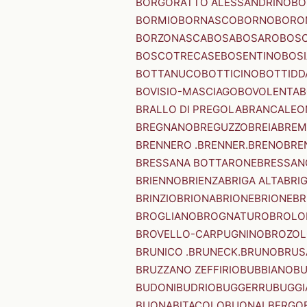
BORGORATTO ALESSANDRINO
BO
BORMIO
BORNASCO
BORNO
BORO
BORZONASCA
BOSA
BOSARO
BOSC
BOSCOTRECASE
BOSENTINO
BOSI
BOTTANUCO
BOTTICINO
BOTTIDD
BOVISIO-MASCIAGO
BOVOLENTA
B
BRALLO DI PREGOLA
BRANCALEO
BREGNANO
BREGUZZO
BREIA
BREM
BRENNERO .BRENNER.
BRENO
BRE
BRESSANA BOTTARONE
BRESSANO
BRIENNO
BRIENZA
BRIGA ALTA
BRI
BRINZIO
BRIONA
BRIONE
BRIONE
BR
BROGLIANO
BROGNATURO
BROLO
BROVELLO-CARPUGNINO
BROZO
BRUNICO .BRUNECK.
BRUNO
BRUS
BRUZZANO ZEFFIRIO
BUBBIANO
BU
BUDONI
BUDRIO
BUGGERRU
BUGGI
BUONABITACOLO
BUONALBERGO