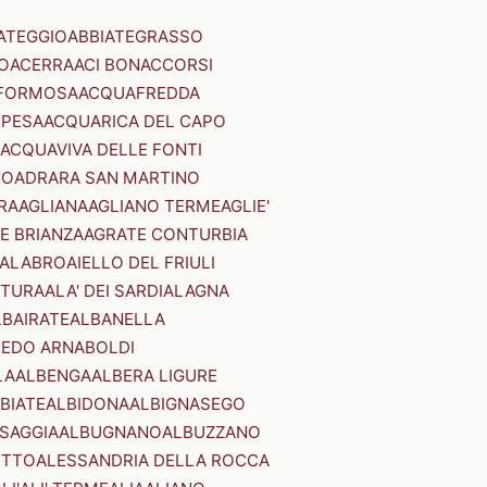
ATEGGIO
ABBIATEGRASSO
O
ACERRA
ACI BONACCORSI
FORMOSA
ACQUAFREDDA
PESA
ACQUARICA DEL CAPO
ACQUAVIVA DELLE FONTI
NO
ADRARA SAN MARTINO
RA
AGLIANA
AGLIANO TERME
AGLIE'
E BRIANZA
AGRATE CONTURBIA
CALABRO
AIELLO DEL FRIULI
STURA
ALA' DEI SARDI
ALAGNA
LBAIRATE
ALBANELLA
EDO ARNABOLDI
LA
ALBENGA
ALBERA LIGURE
BIATE
ALBIDONA
ALBIGNASEGO
SAGGIA
ALBUGNANO
ALBUZZANO
ETTO
ALESSANDRIA DELLA ROCCA