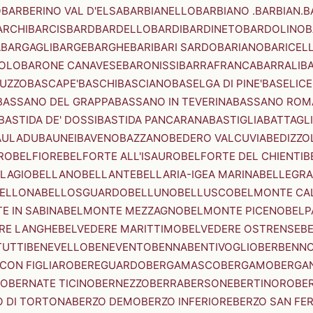
O
BARBERINO VAL D'ELSA
BARBIANELLO
BARBIANO .BARBIAN.
B
ARCHI
BARCIS
BARD
BARDELLO
BARDI
BARDINETO
BARDOLINO
B
A
BARGAGLI
BARGE
BARGHE
BARI
BARI SARDO
BARIANO
BARICEL
OLO
BARONE CANAVESE
BARONISSI
BARRAFRANCA
BARRALI
B
UZZO
BASCAPE'
BASCHI
BASCIANO
BASELGA DI PINE'
BASELICE
BASSANO DEL GRAPPA
BASSANO IN TEVERINA
BASSANO ROM
BASTIDA DE' DOSSI
BASTIDA PANCARANA
BASTIGLIA
BATTAGL
AULADU
BAUNEI
BAVENO
BAZZANO
BEDERO VALCUVIA
BEDIZZO
RO
BELFIORE
BELFORTE ALL'ISAURO
BELFORTE DEL CHIENTI
B
LAGIO
BELLANO
BELLANTE
BELLARIA-IGEA MARINA
BELLEGRA
ELLONA
BELLOSGUARDO
BELLUNO
BELLUSCO
BELMONTE CA
E IN SABINA
BELMONTE MEZZAGNO
BELMONTE PICENO
BELP
RE LANGHE
BELVEDERE MARITTIMO
BELVEDERE OSTRENSE
B
TUTTI
BENEVELLO
BENEVENTO
BENNA
BENTIVOGLIO
BERBENN
CON FIGLIARO
BEREGUARDO
BERGAMASCO
BERGAMO
BERGA
IO
BERNATE TICINO
BERNEZZO
BERRA
BERSONE
BERTINORO
BE
 DI TORTONA
BERZO DEMO
BERZO INFERIORE
BERZO SAN FE