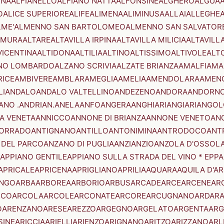
ENA
ALFIANELLO
ALFIANO NATTA
ALFONSINE
ALGHERO
ALGUA
A
O
ALICE SUPERIORE
ALIFE
ALIMENA
ALIMINUSA
ALLAI
ALLEGHE
LME'
ALMENNO SAN BARTOLOMEO
ALMENNO SAN SALVATOR
AMURA
ALTARE
ALTAVILLA IRPINA
ALTAVILLA MILICIA
ALTAVILL
VICENTINA
ALTIDONA
ALTILIA
ALTINO
ALTISSIMO
ALTIVOLE
ALT
NO LOMBARDO
ALZANO SCRIVIA
ALZATE BRIANZA
AMALFI
AMA
RICE
AMBIVERE
AMBLAR
AMEGLIA
AMELIA
AMENDOLARA
AMEN
LI
ANDALO
ANDALO VALTELLINO
ANDEZENO
ANDORA
ANDORNO
ANO .ANDRIAN.
ANELA
ANFO
ANGERA
ANGHIARI
ANGIARI
ANGOL
A VENETA
ANNICCO
ANNONE DI BRIANZA
ANNONE VENETO
AN
CORRADO
ANTIGNANO
ANTILLO
ANTONIMINA
ANTRODOCO
ANT
 DEL PARCO
ANZANO DI PUGLIA
ANZI
ANZIO
ANZOLA D'OSSOL
APPIANO GENTILE
APPIANO SULLA STRADA DEL VINO * EPPA
APRICALE
APRICENA
APRIGLIANO
APRILIA
AQUARA
AQUILA D'A
NGO
ARBA
ARBOREA
ARBORIO
ARBUS
ARCADE
ARCE
ARCENE
AR
RCO
ARCOLA
ARCOLE
ARCONATE
ARCORE
ARCUGNANO
ARDAR
O
ARENZANO
ARESE
AREZZO
ARGEGNO
ARGELATO
ARGENTA
ARG
SINE
ARICCIA
ARIELLI
ARIENZO
ARIGNANO
ARITZO
ARIZZANO
ARL