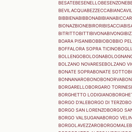
BESATE
BESENELLO
BESENZONE
B
BEVILACQUA
BEZZECCA
BIANCAVI
BIBBIENA
BIBBONA
BIBIANA
BICCAR
BIONAZ
BIONE
BIRORI
BISACCIA
BIS
BITRITTO
BITTI
BIVONA
BIVONGI
BI
BOARA PISANI
BOBBIO
BOBBIO PEL
BOFFALORA SOPRA TICINO
BOGL
BOLLENGO
BOLOGNA
BOLOGNAN
BOLZANO NOVARESE
BOLZANO VI
BONATE SOPRA
BONATE SOTTO
B
BONNANARO
BONO
BONORVA
BON
BORGARELLO
BORGARO TORINES
BORGHETTO LODIGIANO
BORGHET
BORGO D'ALE
BORGO DI TERZO
BO
BORGO SAN LORENZO
BORGO SA
BORGO VALSUGANA
BORGO VELI
BORGOLAVEZZARO
BORGOMALE