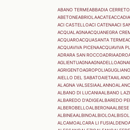
ABANO TERME
ABBADIA CERRETO
ABETONE
ABRIOLA
ACATE
ACCADI
ACI CASTELLO
ACI CATENA
ACI SA
ACQUALAGNA
ACQUANEGRA CRE
ACQUARO
ACQUASANTA TERME
A
ACQUAVIVA PICENA
ACQUAVIVA P
ADRARA SAN ROCCO
ADRIA
ADRO
AGLIENTU
AGNA
AGNADELLO
AGNA
AGRIGENTO
AGROPOLI
AGUGLIAN
AIELLO DEL SABATO
AIETA
AILANO
ALAGNA VALSESIA
ALANNO
ALANO
ALBANO DI LUCANIA
ALBANO LAZ
ALBAREDO D'ADIGE
ALBAREDO PE
ALBEROBELLO
ALBERONA
ALBESE
ALBINEA
ALBINO
ALBIOLO
ALBISOL
ALCAMO
ALCARA LI FUSI
ALDENO