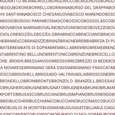
RGORATTO MORMOROLO
BORGORICCO
BORGOROSE
BORGO
NEDDU
BORORE
BORRELLO
BORRIANA
BORSO DEL GRAPPA
BO
HI SANT'ANNA
BOSCO CHIESANUOVA
BOSCO MARENGO
BOS
A
BOSIO
BOSISIO PARINI
BOSNASCO
BOSSICO
BOSSOLASCO
B
A
BOVA
BOVA MARINA
BOVALINO
BOVEGNO
BOVES
BOVEZZO
BOV
OVOLONE
BOZZOLE
BOZZOLO
BRA
BRACCA
BRACCIANO
BRACIG
NE
BRANDICO
BRANDIZZO
BRANZI
BRAONE
BREBBIA
BREDA DI P
BATE
BREMBATE DI SOPRA
BREMBILLA
BREMBIO
BREME
BREN
NTA
BRENTINO BELLUNO
BRENTONICO
BRENZONE
BRESCELLO
NE .BRIXEN.
BRESSANVIDO
BRESSO
BREZ
BREZZO DI BEDERO
GA NOVARESE
BRIGNANO GERA D'ADDA
BRIGNANO-FRASCATA
B
IOSCO
BRISIGHELLA
BRISSAGO-VALTRAVAGLIA
BRISSOGNE
BR
BRONDELLO
BRONI
BRONTE
BRONZOLO .BRANZOLL.
BROSSA
LO
BRUGHERIO
BRUGINE
BRUGNATO
BRUGNERA
BRUINO
BRUMA
APORTO
BRUSASCO
BRUSCIANO
BRUSIMPIANO
BRUSNENGO
B
BBIO
BUCCHERI
BUCCHIANICO
BUCCIANO
BUCCINASCO
BUCC
ANO
BUGLIO IN MONTE
BUGNARA
BUGUGGIATE
BUJA
BULCIAG
BUONCONVENTO
BUONVICINO
BURAGO DI MOLGORA
BURCEI