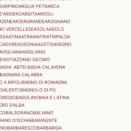
E
ARPINO
ARQUA' PETRARCA
E'
ARSIERO
ARSITA
ARSOLI
RZENE
ARZERGRANDE
ARZIGNANO
NO VERCELLESE
ASOLA
ASOLO
SSA
ATINA
ATRANI
ATRI
ATRIPALDA
 CADORE
AUSONIA
AUSTIS
AVEGNO
AVIGLIANA
AVIGLIANO
D'ASTI
AZZANO DECIMO
BADIA .ABTEI.
BADIA CALAVENA
BAGNARA CALABRA
 A RIPOLI
BAGNO DI ROMAGNA
 SALENTO
BAGNOLO DI PO
OREGIO
BAGOLINO
BAIA E LATINA
ERO D'ALBA
CO
BALSORANO
BALVANO
RANO D'ISCHIA
BARANZATE
INO
BARBARESCO
BARBARIGA