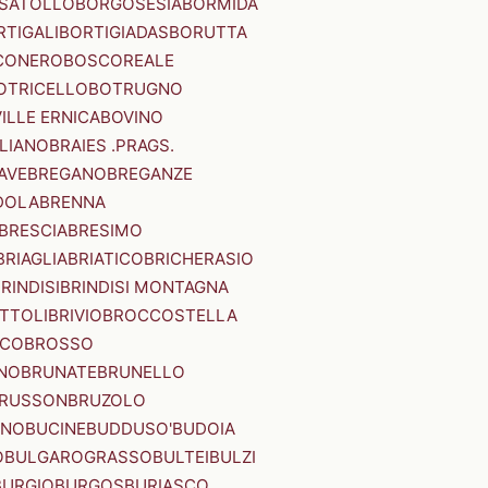
SATOLLO
BORGOSESIA
BORMIDA
RTIGALI
BORTIGIADAS
BORUTTA
CONERO
BOSCOREALE
OTRICELLO
BOTRUGNO
ILLE ERNICA
BOVINO
LIANO
BRAIES .PRAGS.
IAVE
BREGANO
BREGANZE
DOLA
BRENNA
BRESCIA
BRESIMO
BRIAGLIA
BRIATICO
BRICHERASIO
RINDISI
BRINDISI MONTAGNA
ITTOLI
BRIVIO
BROCCOSTELLA
SCO
BROSSO
NO
BRUNATE
BRUNELLO
RUSSON
BRUZOLO
INO
BUCINE
BUDDUSO'
BUDOIA
O
BULGAROGRASSO
BULTEI
BULZI
BURGIO
BURGOS
BURIASCO