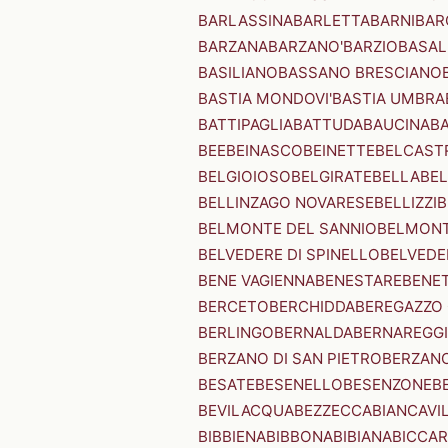
BARLASSINA
BARLETTA
BARNI
BAR
BARZANA
BARZANO'
BARZIO
BASAL
BASILIANO
BASSANO BRESCIANO
BASTIA MONDOVI'
BASTIA UMBRA
BATTIPAGLIA
BATTUDA
BAUCINA
B
BEE
BEINASCO
BEINETTE
BELCAST
BELGIOIOSO
BELGIRATE
BELLA
BEL
BELLINZAGO NOVARESE
BELLIZZI
B
BELMONTE DEL SANNIO
BELMONT
BELVEDERE DI SPINELLO
BELVEDE
BENE VAGIENNA
BENESTARE
BENE
BERCETO
BERCHIDDA
BEREGAZZO 
BERLINGO
BERNALDA
BERNAREGG
BERZANO DI SAN PIETRO
BERZANO
BESATE
BESENELLO
BESENZONE
B
BEVILACQUA
BEZZECCA
BIANCAVI
BIBBIENA
BIBBONA
BIBIANA
BICCAR