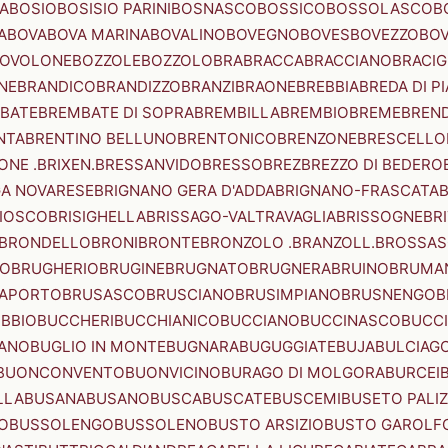
A
BOSIO
BOSISIO PARINI
BOSNASCO
BOSSICO
BOSSOLASCO
B
A
BOVA
BOVA MARINA
BOVALINO
BOVEGNO
BOVES
BOVEZZO
BOV
OVOLONE
BOZZOLE
BOZZOLO
BRA
BRACCA
BRACCIANO
BRACIG
NE
BRANDICO
BRANDIZZO
BRANZI
BRAONE
BREBBIA
BREDA DI P
BATE
BREMBATE DI SOPRA
BREMBILLA
BREMBIO
BREME
BREN
NTA
BRENTINO BELLUNO
BRENTONICO
BRENZONE
BRESCELLO
NE .BRIXEN.
BRESSANVIDO
BRESSO
BREZ
BREZZO DI BEDERO
GA NOVARESE
BRIGNANO GERA D'ADDA
BRIGNANO-FRASCATA
B
IOSCO
BRISIGHELLA
BRISSAGO-VALTRAVAGLIA
BRISSOGNE
BR
BRONDELLO
BRONI
BRONTE
BRONZOLO .BRANZOLL.
BROSSA
LO
BRUGHERIO
BRUGINE
BRUGNATO
BRUGNERA
BRUINO
BRUMA
APORTO
BRUSASCO
BRUSCIANO
BRUSIMPIANO
BRUSNENGO
B
BBIO
BUCCHERI
BUCCHIANICO
BUCCIANO
BUCCINASCO
BUCC
ANO
BUGLIO IN MONTE
BUGNARA
BUGUGGIATE
BUJA
BULCIAG
BUONCONVENTO
BUONVICINO
BURAGO DI MOLGORA
BURCEI
LLA
BUSANA
BUSANO
BUSCA
BUSCATE
BUSCEMI
BUSETO PALI
O
BUSSOLENGO
BUSSOLENO
BUSTO ARSIZIO
BUSTO GAROLF