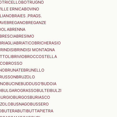
OTRICELLO
BOTRUGNO
ILLE ERNICA
BOVINO
LIANO
BRAIES .PRAGS.
IAVE
BREGANO
BREGANZE
DOLA
BRENNA
BRESCIA
BRESIMO
BRIAGLIA
BRIATICO
BRICHERASIO
RINDISI
BRINDISI MONTAGNA
ITTOLI
BRIVIO
BROCCOSTELLA
SCO
BROSSO
NO
BRUNATE
BRUNELLO
RUSSON
BRUZOLO
INO
BUCINE
BUDDUSO'
BUDOIA
O
BULGAROGRASSO
BULTEI
BULZI
BURGIO
BURGOS
BURIASCO
ZZOLO
BUSNAGO
BUSSERO
O
BUTERA
BUTI
BUTTAPIETRA