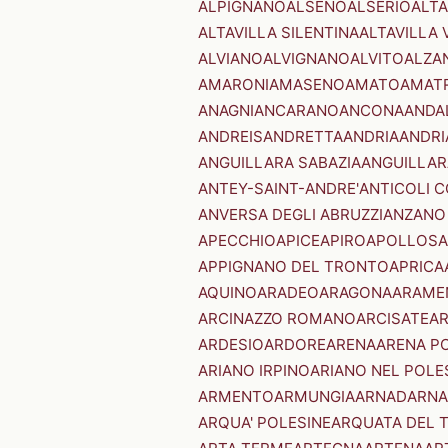
ALPIGNANO
ALSENO
ALSERIO
ALT
ALTAVILLA SILENTINA
ALTAVILLA 
ALVIANO
ALVIGNANO
ALVITO
ALZA
AMARONI
AMASENO
AMATO
AMAT
ANAGNI
ANCARANO
ANCONA
ANDA
ANDREIS
ANDRETTA
ANDRIA
ANDRI
ANGUILLARA SABAZIA
ANGUILLAR
ANTEY-SAINT-ANDRE'
ANTICOLI 
ANVERSA DEGLI ABRUZZI
ANZANO
APECCHIO
APICE
APIRO
APOLLOSA
APPIGNANO DEL TRONTO
APRICA
AQUINO
ARADEO
ARAGONA
ARAME
ARCINAZZO ROMANO
ARCISATE
A
ARDESIO
ARDORE
ARENA
ARENA P
ARIANO IRPINO
ARIANO NEL POLE
ARMENTO
ARMUNGIA
ARNAD
ARNA
ARQUA' POLESINE
ARQUATA DEL 