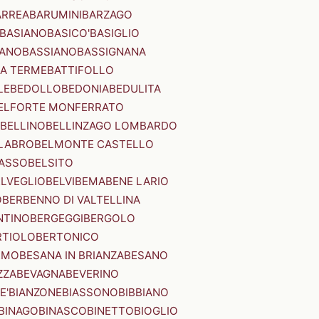
ARREA
BARUMINI
BARZAGO
BASIANO
BASICO'
BASIGLIO
ANO
BASSIANO
BASSIGNANA
IA TERME
BATTIFOLLO
LE
BEDOLLO
BEDONIA
BEDULITA
ELFORTE MONFERRATO
BELLINO
BELLINZAGO LOMBARDO
LABRO
BELMONTE CASTELLO
ASSO
BELSITO
ELVEGLIO
BELVI
BEMA
BENE LARIO
O
BERBENNO DI VALTELLINA
NTINO
BERGEGGI
BERGOLO
RTIOLO
BERTONICO
RMO
BESANA IN BRIANZA
BESANO
ZZA
BEVAGNA
BEVERINO
E'
BIANZONE
BIASSONO
BIBBIANO
BINAGO
BINASCO
BINETTO
BIOGLIO