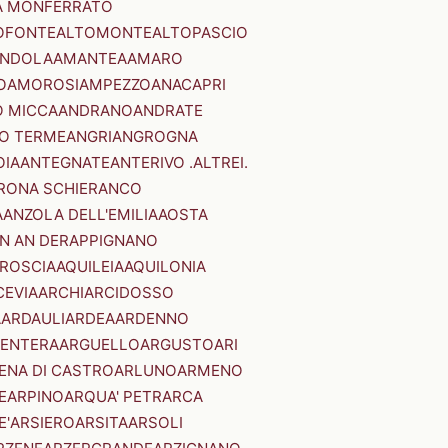
A MONFERRATO
OFONTE
ALTOMONTE
ALTOPASCIO
NDOLA
AMANTEA
AMARO
O
AMOROSI
AMPEZZO
ANACAPRI
 MICCA
ANDRANO
ANDRATE
O TERME
ANGRI
ANGROGNA
OIA
ANTEGNATE
ANTERIVO .ALTREI.
RONA SCHIERANCO
A
ANZOLA DELL'EMILIA
AOSTA
N AN DER
APPIGNANO
RROSCIA
AQUILEIA
AQUILONIA
CEVIA
ARCHI
ARCIDOSSO
A
ARDAULI
ARDEA
ARDENNO
ENTERA
ARGUELLO
ARGUSTO
ARI
ENA DI CASTRO
ARLUNO
ARMENO
E
ARPINO
ARQUA' PETRARCA
E'
ARSIERO
ARSITA
ARSOLI