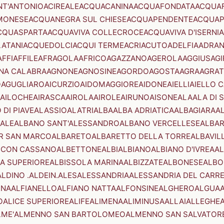
NT'ANTONIO
ACIREALE
ACQUACANINA
ACQUAFONDATA
ACQUA
MONESE
ACQUANEGRA SUL CHIESE
ACQUAPENDENTE
ACQUAP
CQUASPARTA
ACQUAVIVA COLLECROCE
ACQUAVIVA D'ISERNIA
LATANI
ACQUEDOLCI
ACQUI TERME
ACRI
ACUTO
ADELFIA
ADRA
AFFI
AFFILE
AFRAGOLA
AFRICO
AGAZZANO
AGEROLA
AGGIUS
AGI
NA CALABRA
AGNONE
AGNOSINE
AGORDO
AGOSTA
AGRA
AGRAT
O
AGUGLIARO
AICURZIO
AIDOMAGGIORE
AIDONE
AIELLI
AIELLO 
AILOCHE
AIRASCA
AIROLA
AIROLE
AIRUNO
AISONE
ALA
ALA DI 
 DI PIAVE
ALASSIO
ALATRI
ALBA
ALBA ADRIATICA
ALBAGIARA
A
IALE
ALBANO SANT'ALESSANDRO
ALBANO VERCELLESE
ALBAR
R SAN MARCO
ALBARETO
ALBARETTO DELLA TORRE
ALBAVIL
 CON CASSANO
ALBETTONE
ALBI
ALBIANO
ALBIANO D'IVREA
AL
A SUPERIORE
ALBISSOLA MARINA
ALBIZZATE
ALBONESE
ALBO
ALDINO .ALDEIN.
ALES
ALESSANDRIA
ALESSANDRIA DEL CARR
ENA
ALFIANELLO
ALFIANO NATTA
ALFONSINE
ALGHERO
ALGUA
A
O
ALICE SUPERIORE
ALIFE
ALIMENA
ALIMINUSA
ALLAI
ALLEGHE
LME'
ALMENNO SAN BARTOLOMEO
ALMENNO SAN SALVATOR