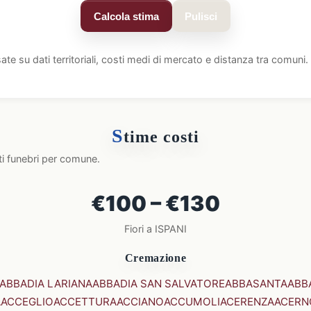
Calcola stima
Pulisci
ate su dati territoriali, costi medi di mercato e distanza tra comun
S
time costi
ti funebri per comune.
€100 – €130
Fiori a ISPANI
Cremazione
ABBADIA LARIANA
ABBADIA SAN SALVATORE
ABBASANTA
ABB
A
ACCEGLIO
ACCETTURA
ACCIANO
ACCUMOLI
ACERENZA
ACERN