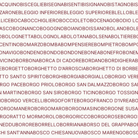
ACQUINO
BISCEGLIE
BISEGNA
BISENTI
BISIGNANO
BISTAGNO
BI
ZZARONE
BLEGGIO INFERIORE
BLEGGIO SUPERIORE
BLELLO
BL
LICE
BOCA
BOCCHIGLIERO
BOCCIOLETO
BOCENAGO
BODIO L
IASCO
BOGNANCO
BOGOGNO
BOIANO
BOISSANO
BOLANO
BOL
O
BOLOGNETTA
BOLOGNOLA
BOLOTANA
BOLSENA
BOLTIERE
B
CENTINO
BOMARZO
BOMBA
BOMPENSIERE
BOMPIETRO
BOMP
ONAVIGO
BONDENO
BONDO
BONDONE
BONEA
BONEFRO
BONE
VICINO
BORBONA
BORCA DI CADORE
BORDANO
BORDIGHERA
E
BORGETTO
BORGHETTO D'ARROSCIA
BORGHETTO DI BORB
TO SANTO SPIRITO
BORGHI
BORGIA
BORGIALLO
BORGIO VERE
RGO PACE
BORGO PRIOLO
BORGO SAN DALMAZZO
BORGO SA
N MARTINO
BORGO SAN SIRO
BORGO TICINO
BORGO TOSSIG
NO
BORGO VERCELLI
BORGOFORTE
BORGOFRANCO D'IVREA
BO
BORGOMANERO
BORGOMARO
BORGOMASINO
BORGONE SUSA
RGORATTO MORMOROLO
BORGORICCO
BORGOROSE
BORGO
NEDDU
BORORE
BORRELLO
BORRIANA
BORSO DEL GRAPPA
BO
HI SANT'ANNA
BOSCO CHIESANUOVA
BOSCO MARENGO
BOS