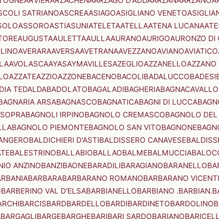
TOGNE
ARVIER
ARZACHENA
ARZAGO D'ADDA
ARZANA
ARZANO
A
SCOLI SATRIANO
ASCREA
ASIAGO
ASIGLIANO VENETO
ASIGLIA
SOLO
ASSORO
ASTI
ASUNI
ATELETA
ATELLA
ATENA LUCANA
ATE
TORE
AUGUSTA
AULETTA
AULLA
AURANO
AURIGO
AURONZO DI
LLINO
AVERARA
AVERSA
AVETRANA
AVEZZANO
AVIANO
AVIATICO
LA
AVOLASCA
AYAS
AYMAVILLES
AZEGLIO
AZZANELLO
AZZANO 
LO
AZZATE
AZZIO
AZZONE
BACENO
BACOLI
BADALUCCO
BADESI
DIA TEDALDA
BADOLATO
BAGALADI
BAGHERIA
BAGNACAVALLO
BAGNARIA ARSA
BAGNASCO
BAGNATICA
BAGNI DI LUCCA
BAGNO
 SOPRA
BAGNOLI IRPINO
BAGNOLO CREMASCO
BAGNOLO DEL
LLA
BAGNOLO PIEMONTE
BAGNOLO SAN VITO
BAGNONE
BAGN
ANGERO
BALDICHIERI D'ASTI
BALDISSERO CANAVESE
BALDISS
ATE
BALESTRINO
BALLABIO
BALLAO
BALME
BALMUCCIA
BALOC
NIO ANZINO
BANZI
BAONE
BARADILI
BARAGIANO
BARANELLO
BA
ARBANIA
BARBARA
BARBARANO ROMANO
BARBARANO VICENT
O
BARBERINO VAL D'ELSA
BARBIANELLO
BARBIANO .BARBIAN.
B
ARCHI
BARCIS
BARD
BARDELLO
BARDI
BARDINETO
BARDOLINO
B
A
BARGAGLI
BARGE
BARGHE
BARI
BARI SARDO
BARIANO
BARICEL