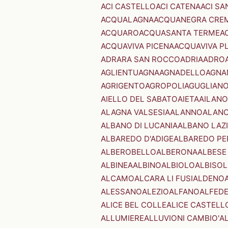
ACI CASTELLO
ACI CATENA
ACI SA
ACQUALAGNA
ACQUANEGRA CRE
ACQUARO
ACQUASANTA TERME
A
ACQUAVIVA PICENA
ACQUAVIVA P
ADRARA SAN ROCCO
ADRIA
ADRO
AGLIENTU
AGNA
AGNADELLO
AGNA
AGRIGENTO
AGROPOLI
AGUGLIAN
AIELLO DEL SABATO
AIETA
AILANO
ALAGNA VALSESIA
ALANNO
ALANO
ALBANO DI LUCANIA
ALBANO LAZ
ALBAREDO D'ADIGE
ALBAREDO PE
ALBEROBELLO
ALBERONA
ALBESE
ALBINEA
ALBINO
ALBIOLO
ALBISOL
ALCAMO
ALCARA LI FUSI
ALDENO
ALESSANO
ALEZIO
ALFANO
ALFED
ALICE BEL COLLE
ALICE CASTELL
ALLUMIERE
ALLUVIONI CAMBIO'
A