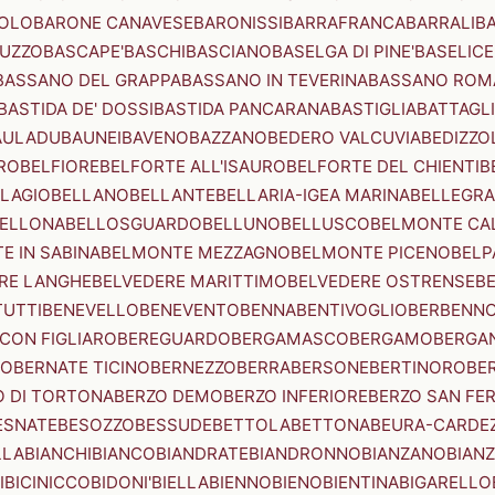
OLO
BARONE CANAVESE
BARONISSI
BARRAFRANCA
BARRALI
B
UZZO
BASCAPE'
BASCHI
BASCIANO
BASELGA DI PINE'
BASELICE
BASSANO DEL GRAPPA
BASSANO IN TEVERINA
BASSANO ROM
BASTIDA DE' DOSSI
BASTIDA PANCARANA
BASTIGLIA
BATTAGL
AULADU
BAUNEI
BAVENO
BAZZANO
BEDERO VALCUVIA
BEDIZZO
RO
BELFIORE
BELFORTE ALL'ISAURO
BELFORTE DEL CHIENTI
B
LAGIO
BELLANO
BELLANTE
BELLARIA-IGEA MARINA
BELLEGRA
ELLONA
BELLOSGUARDO
BELLUNO
BELLUSCO
BELMONTE CA
E IN SABINA
BELMONTE MEZZAGNO
BELMONTE PICENO
BELP
RE LANGHE
BELVEDERE MARITTIMO
BELVEDERE OSTRENSE
B
TUTTI
BENEVELLO
BENEVENTO
BENNA
BENTIVOGLIO
BERBENN
CON FIGLIARO
BEREGUARDO
BERGAMASCO
BERGAMO
BERGA
IO
BERNATE TICINO
BERNEZZO
BERRA
BERSONE
BERTINORO
BE
 DI TORTONA
BERZO DEMO
BERZO INFERIORE
BERZO SAN FE
ESNATE
BESOZZO
BESSUDE
BETTOLA
BETTONA
BEURA-CARDE
LLA
BIANCHI
BIANCO
BIANDRATE
BIANDRONNO
BIANZANO
BIANZ
I
BICINICCO
BIDONI'
BIELLA
BIENNO
BIENO
BIENTINA
BIGARELLO