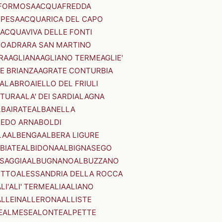
FORMOSA
ACQUAFREDDA
PESA
ACQUARICA DEL CAPO
ACQUAVIVA DELLE FONTI
NO
ADRARA SAN MARTINO
RA
AGLIANA
AGLIANO TERME
AGLIE'
E BRIANZA
AGRATE CONTURBIA
CALABRO
AIELLO DEL FRIULI
STURA
ALA' DEI SARDI
ALAGNA
LBAIRATE
ALBANELLA
EDO ARNABOLDI
LA
ALBENGA
ALBERA LIGURE
BIATE
ALBIDONA
ALBIGNASEGO
SAGGIA
ALBUGNANO
ALBUZZANO
ETTO
ALESSANDRIA DELLA ROCCA
LI'
ALI' TERME
ALIA
ALIANO
ALLEIN
ALLERONA
ALLISTE
E
ALMESE
ALONTE
ALPETTE