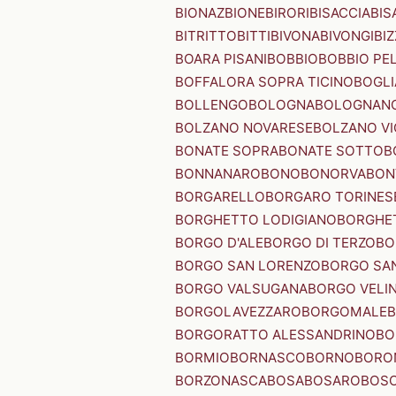
BIONAZ
BIONE
BIRORI
BISACCIA
BIS
BITRITTO
BITTI
BIVONA
BIVONGI
BI
BOARA PISANI
BOBBIO
BOBBIO PEL
BOFFALORA SOPRA TICINO
BOGL
BOLLENGO
BOLOGNA
BOLOGNAN
BOLZANO NOVARESE
BOLZANO VI
BONATE SOPRA
BONATE SOTTO
B
BONNANARO
BONO
BONORVA
BON
BORGARELLO
BORGARO TORINES
BORGHETTO LODIGIANO
BORGHET
BORGO D'ALE
BORGO DI TERZO
BO
BORGO SAN LORENZO
BORGO SA
BORGO VALSUGANA
BORGO VELI
BORGOLAVEZZARO
BORGOMALE
BORGORATTO ALESSANDRINO
BO
BORMIO
BORNASCO
BORNO
BORO
BORZONASCA
BOSA
BOSARO
BOSC