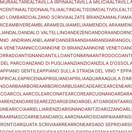
AMURA
ALTARE
ALTAVILLA IRPINA
ALTAVILLA MILICIA
ALTAVILL
VICENTINA
ALTIDONA
ALTILIA
ALTINO
ALTISSIMO
ALTIVOLE
ALT
NO LOMBARDO
ALZANO SCRIVIA
ALZATE BRIANZA
AMALFI
AMA
RICE
AMBIVERE
AMBLAR
AMEGLIA
AMELIA
AMENDOLARA
AMEN
LI
ANDALO
ANDALO VALTELLINO
ANDEZENO
ANDORA
ANDORNO
ANO .ANDRIAN.
ANELA
ANFO
ANGERA
ANGHIARI
ANGIARI
ANGOL
A VENETA
ANNICCO
ANNONE DI BRIANZA
ANNONE VENETO
AN
CORRADO
ANTIGNANO
ANTILLO
ANTONIMINA
ANTRODOCO
ANT
 DEL PARCO
ANZANO DI PUGLIA
ANZI
ANZIO
ANZOLA D'OSSOL
APPIANO GENTILE
APPIANO SULLA STRADA DEL VINO * EPPA
APRICALE
APRICENA
APRIGLIANO
APRILIA
AQUARA
AQUILA D'A
NGO
ARBA
ARBOREA
ARBORIO
ARBUS
ARCADE
ARCE
ARCENE
AR
RCO
ARCOLA
ARCOLE
ARCONATE
ARCORE
ARCUGNANO
ARDAR
O
ARENZANO
ARESE
AREZZO
ARGEGNO
ARGELATO
ARGENTA
ARG
SINE
ARICCIA
ARIELLI
ARIENZO
ARIGNANO
ARITZO
ARIZZANO
ARL
RA
ARNASCO
ARNESANO
AROLA
ARONA
AROSIO
ARPAIA
ARPAIS
TRONTO
ARQUATA SCRIVIA
ARRE
ARRONE
ARSAGO SEPRIO
ARSI