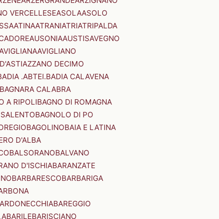
RZENE
ARZERGRANDE
ARZIGNANO
NO VERCELLESE
ASOLA
ASOLO
SSA
ATINA
ATRANI
ATRI
ATRIPALDA
 CADORE
AUSONIA
AUSTIS
AVEGNO
AVIGLIANA
AVIGLIANO
D'ASTI
AZZANO DECIMO
BADIA .ABTEI.
BADIA CALAVENA
BAGNARA CALABRA
 A RIPOLI
BAGNO DI ROMAGNA
 SALENTO
BAGNOLO DI PO
OREGIO
BAGOLINO
BAIA E LATINA
ERO D'ALBA
CO
BALSORANO
BALVANO
RANO D'ISCHIA
BARANZATE
INO
BARBARESCO
BARBARIGA
ARBONA
ARDONECCHIA
BAREGGIO
LA
BARILE
BARISCIANO