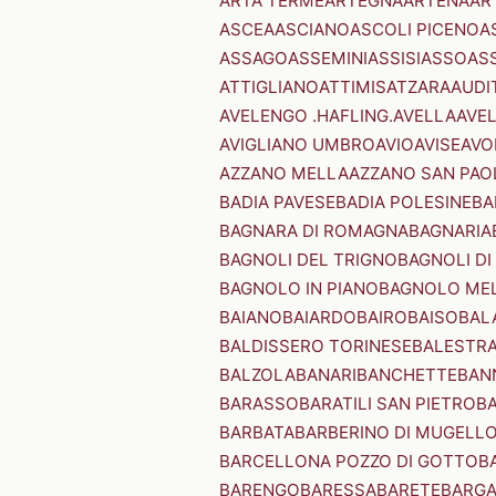
ARTA TERME
ARTEGNA
ARTENA
AR
ASCEA
ASCIANO
ASCOLI PICENO
A
ASSAGO
ASSEMINI
ASSISI
ASSO
AS
ATTIGLIANO
ATTIMIS
ATZARA
AUDI
AVELENGO .HAFLING.
AVELLA
AVE
AVIGLIANO UMBRO
AVIO
AVISE
AVO
AZZANO MELLA
AZZANO SAN PAO
BADIA PAVESE
BADIA POLESINE
BA
BAGNARA DI ROMAGNA
BAGNARIA
BAGNOLI DEL TRIGNO
BAGNOLI DI
BAGNOLO IN PIANO
BAGNOLO ME
BAIANO
BAIARDO
BAIRO
BAISO
BAL
BALDISSERO TORINESE
BALESTR
BALZOLA
BANARI
BANCHETTE
BAN
BARASSO
BARATILI SAN PIETRO
B
BARBATA
BARBERINO DI MUGELL
BARCELLONA POZZO DI GOTTO
B
BARENGO
BARESSA
BARETE
BARG