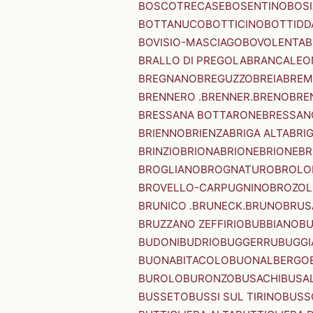
BOSCOTRECASE
BOSENTINO
BOSI
BOTTANUCO
BOTTICINO
BOTTIDD
BOVISIO-MASCIAGO
BOVOLENTA
B
BRALLO DI PREGOLA
BRANCALEO
BREGNANO
BREGUZZO
BREIA
BREM
BRENNERO .BRENNER.
BRENO
BRE
BRESSANA BOTTARONE
BRESSANO
BRIENNO
BRIENZA
BRIGA ALTA
BRI
BRINZIO
BRIONA
BRIONE
BRIONE
BR
BROGLIANO
BROGNATURO
BROLO
BROVELLO-CARPUGNINO
BROZO
BRUNICO .BRUNECK.
BRUNO
BRUS
BRUZZANO ZEFFIRIO
BUBBIANO
BU
BUDONI
BUDRIO
BUGGERRU
BUGGI
BUONABITACOLO
BUONALBERGO
BUROLO
BURONZO
BUSACHI
BUSA
BUSSETO
BUSSI SUL TIRINO
BUSS