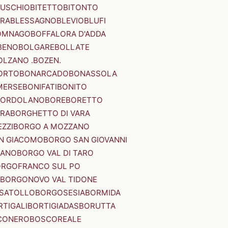
SUSCHIO
BITETTO
BITONTO
ERA
BLESSAGNO
BLEVIO
BLUFI
OMNAGO
BOFFALORA D'ADDA
BENO
BOLGARE
BOLLATE
OLZANO .BOZEN.
ORTO
BONARCADO
BONASSOLA
MERSE
BONIFATI
BONITO
BORDOLANO
BORE
BORETTO
ERA
BORGHETTO DI VARA
ZZI
BORGO A MOZZANO
N GIACOMO
BORGO SAN GIOVANNI
NANO
BORGO VAL DI TARO
RGOFRANCO SUL PO
BORGONOVO VAL TIDONE
SATOLLO
BORGOSESIA
BORMIDA
RTIGALI
BORTIGIADAS
BORUTTA
CONERO
BOSCOREALE