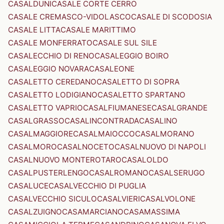
CASALDUNI
CASALE CORTE CERRO
CASALE CREMASCO-VIDOLASCO
CASALE DI SCODOSIA
CASALE LITTA
CASALE MARITTIMO
CASALE MONFERRATO
CASALE SUL SILE
CASALECCHIO DI RENO
CASALEGGIO BOIRO
CASALEGGIO NOVARA
CASALEONE
CASALETTO CEREDANO
CASALETTO DI SOPRA
CASALETTO LODIGIANO
CASALETTO SPARTANO
CASALETTO VAPRIO
CASALFIUMANESE
CASALGRANDE
CASALGRASSO
CASALINCONTRADA
CASALINO
CASALMAGGIORE
CASALMAIOCCO
CASALMORANO
CASALMORO
CASALNOCETO
CASALNUOVO DI NAPOLI
CASALNUOVO MONTEROTARO
CASALOLDO
CASALPUSTERLENGO
CASALROMANO
CASALSERUGO
CASALUCE
CASALVECCHIO DI PUGLIA
CASALVECCHIO SICULO
CASALVIERI
CASALVOLONE
CASALZUIGNO
CASAMARCIANO
CASAMASSIMA