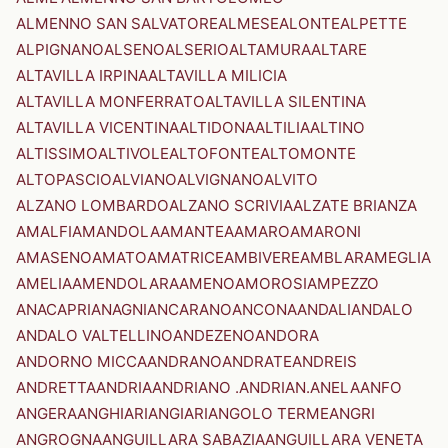
ALMENNO SAN SALVATORE
ALMESE
ALONTE
ALPETTE
ALPIGNANO
ALSENO
ALSERIO
ALTAMURA
ALTARE
ALTAVILLA IRPINA
ALTAVILLA MILICIA
ALTAVILLA MONFERRATO
ALTAVILLA SILENTINA
ALTAVILLA VICENTINA
ALTIDONA
ALTILIA
ALTINO
ALTISSIMO
ALTIVOLE
ALTOFONTE
ALTOMONTE
ALTOPASCIO
ALVIANO
ALVIGNANO
ALVITO
ALZANO LOMBARDO
ALZANO SCRIVIA
ALZATE BRIANZA
AMALFI
AMANDOLA
AMANTEA
AMARO
AMARONI
AMASENO
AMATO
AMATRICE
AMBIVERE
AMBLAR
AMEGLIA
AMELIA
AMENDOLARA
AMENO
AMOROSI
AMPEZZO
ANACAPRI
ANAGNI
ANCARANO
ANCONA
ANDALI
ANDALO
ANDALO VALTELLINO
ANDEZENO
ANDORA
ANDORNO MICCA
ANDRANO
ANDRATE
ANDREIS
ANDRETTA
ANDRIA
ANDRIANO .ANDRIAN.
ANELA
ANFO
ANGERA
ANGHIARI
ANGIARI
ANGOLO TERME
ANGRI
ANGROGNA
ANGUILLARA SABAZIA
ANGUILLARA VENETA