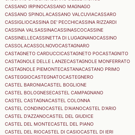
CASSANO IRPINO
CASSANO MAGNAGO
CASSANO SPINOLA
CASSANO VALCUVIA
CASSARO
CASSIGLIO
CASSINA DE' PECCHI
CASSINA RIZZARDI
CASSINA VALSASSINA
CASSINASCO
CASSINE
CASSINELLE
CASSINETTA DI LUGAGNANO
CASSINO
CASSOLA
CASSOLNOVO
CASTAGNARO
CASTAGNETO CARDUCCI
CASTAGNETO PO
CASTAGNITO
CASTAGNOLE DELLE LANZE
CASTAGNOLE MONFERRATO
CASTAGNOLE PIEMONTE
CASTANA
CASTANO PRIMO
CASTEGGIO
CASTEGNATO
CASTEGNERO
CASTEL BARONIA
CASTEL BOGLIONE
CASTEL BOLOGNESE
CASTEL CAMPAGNANO
CASTEL CASTAGNA
CASTEL COLONNA
CASTEL CONDINO
CASTEL D'AIANO
CASTEL D'ARIO
CASTEL D'AZZANO
CASTEL DEL GIUDICE
CASTEL DEL MONTE
CASTEL DEL PIANO
CASTEL DEL RIO
CASTEL DI CASIO
CASTEL DI IERI