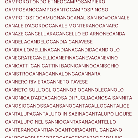
CAMPOROTONDO ETNEO
CAMPOSAMPIERO
CAMPOSANO
CAMPOSANTO
CAMPOSPINOSO
CAMPOTOSTO
CAMUGNANO
CANAL SAN BOVO
CANALE
CANALE D'AGORDO
CANALE MONTERANO
CANARO
CANAZEI
CANCELLARA
CANCELLO ED ARNONE
CANDA
CANDELA
CANDELO
CANDIA CANAVESE
CANDIA LOMELLINA
CANDIANA
CANDIDA
CANDIOLO
CANEGRATE
CANELLI
CANEPINA
CANEVA
CANEVINO
CANICATTI'
CANICATTINI BAGNI
CANINO
CANISCHIO
CANISTRO
CANNA
CANNALONGA
CANNARA
CANNERO RIVIERA
CANNETO PAVESE
CANNETO SULL'OGLIO
CANNOBIO
CANNOLE
CANOLO
CANONICA D'ADDA
CANOSA DI PUGLIA
CANOSA SANNITA
CANOSIO
CANOSSA
CANSANO
CANTAGALLO
CANTALICE
CANTALUPA
CANTALUPO IN SABINA
CANTALUPO LIGURE
CANTALUPO NEL SANNIO
CANTARANA
CANTELLO
CANTERANO
CANTIANO
CANTOIRA
CANTU'
CANZANO
CANZO
CAORLE
CAORSO
CAPACCIO
CAPACI
CAPALBIO