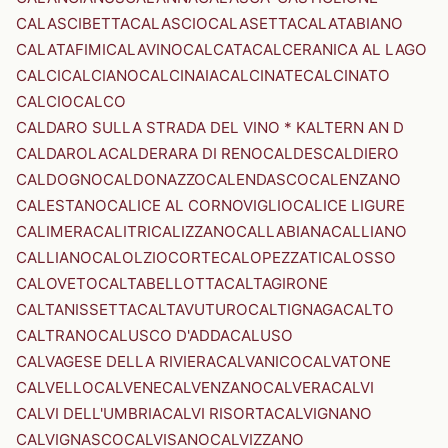
CALASCIBETTA
CALASCIO
CALASETTA
CALATABIANO
CALATAFIMI
CALAVINO
CALCATA
CALCERANICA AL LAGO
CALCI
CALCIANO
CALCINAIA
CALCINATE
CALCINATO
CALCIO
CALCO
CALDARO SULLA STRADA DEL VINO * KALTERN AN D
CALDAROLA
CALDERARA DI RENO
CALDES
CALDIERO
CALDOGNO
CALDONAZZO
CALENDASCO
CALENZANO
CALESTANO
CALICE AL CORNOVIGLIO
CALICE LIGURE
CALIMERA
CALITRI
CALIZZANO
CALLABIANA
CALLIANO
CALLIANO
CALOLZIOCORTE
CALOPEZZATI
CALOSSO
CALOVETO
CALTABELLOTTA
CALTAGIRONE
CALTANISSETTA
CALTAVUTURO
CALTIGNAGA
CALTO
CALTRANO
CALUSCO D'ADDA
CALUSO
CALVAGESE DELLA RIVIERA
CALVANICO
CALVATONE
CALVELLO
CALVENE
CALVENZANO
CALVERA
CALVI
CALVI DELL'UMBRIA
CALVI RISORTA
CALVIGNANO
CALVIGNASCO
CALVISANO
CALVIZZANO