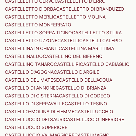
CASTELLETTO CERVO
CASTELLETTO D'ERRO
CASTELLETTO D'ORBA
CASTELLETTO DI BRANDUZZO
CASTELLETTO MERLI
CASTELLETTO MOLINA
CASTELLETTO MONFERRATO
CASTELLETTO SOPRA TICINO
CASTELLETTO STURA
CASTELLETTO UZZONE
CASTELLI
CASTELLI CALEPIO
CASTELLINA IN CHIANTI
CASTELLINA MARITTIMA
CASTELLINALDO
CASTELLINO DEL BIFERNO
CASTELLINO TANARO
CASTELLIRI
CASTELLO CABIAGLIO
CASTELLO D'AGOGNA
CASTELLO D'ARGILE
CASTELLO DEL MATESE
CASTELLO DELL'ACQUA
CASTELLO DI ANNONE
CASTELLO DI BRIANZA
CASTELLO DI CISTERNA
CASTELLO DI GODEGO
CASTELLO DI SERRAVALLE
CASTELLO TESINO
CASTELLO-MOLINA DI FIEMME
CASTELLUCCHIO
CASTELLUCCIO DEI SAURI
CASTELLUCCIO INFERIORE
CASTELLUCCIO SUPERIORE
CASTELLUCCIO VALMAGGIORE
CASTELMAGNO