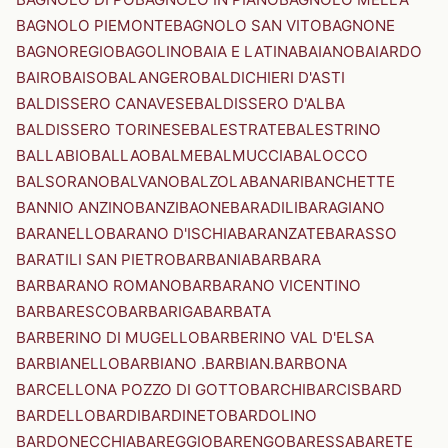
BAGNOLO PIEMONTE
BAGNOLO SAN VITO
BAGNONE
BAGNOREGIO
BAGOLINO
BAIA E LATINA
BAIANO
BAIARDO
BAIRO
BAISO
BALANGERO
BALDICHIERI D'ASTI
BALDISSERO CANAVESE
BALDISSERO D'ALBA
BALDISSERO TORINESE
BALESTRATE
BALESTRINO
BALLABIO
BALLAO
BALME
BALMUCCIA
BALOCCO
BALSORANO
BALVANO
BALZOLA
BANARI
BANCHETTE
BANNIO ANZINO
BANZI
BAONE
BARADILI
BARAGIANO
BARANELLO
BARANO D'ISCHIA
BARANZATE
BARASSO
BARATILI SAN PIETRO
BARBANIA
BARBARA
BARBARANO ROMANO
BARBARANO VICENTINO
BARBARESCO
BARBARIGA
BARBATA
BARBERINO DI MUGELLO
BARBERINO VAL D'ELSA
BARBIANELLO
BARBIANO .BARBIAN.
BARBONA
BARCELLONA POZZO DI GOTTO
BARCHI
BARCIS
BARD
BARDELLO
BARDI
BARDINETO
BARDOLINO
BARDONECCHIA
BAREGGIO
BARENGO
BARESSA
BARETE