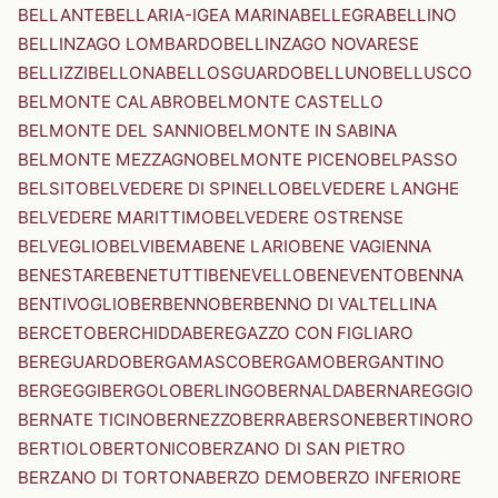
BELLANTE
BELLARIA-IGEA MARINA
BELLEGRA
BELLINO
BELLINZAGO LOMBARDO
BELLINZAGO NOVARESE
BELLIZZI
BELLONA
BELLOSGUARDO
BELLUNO
BELLUSCO
BELMONTE CALABRO
BELMONTE CASTELLO
BELMONTE DEL SANNIO
BELMONTE IN SABINA
BELMONTE MEZZAGNO
BELMONTE PICENO
BELPASSO
BELSITO
BELVEDERE DI SPINELLO
BELVEDERE LANGHE
BELVEDERE MARITTIMO
BELVEDERE OSTRENSE
BELVEGLIO
BELVI
BEMA
BENE LARIO
BENE VAGIENNA
BENESTARE
BENETUTTI
BENEVELLO
BENEVENTO
BENNA
BENTIVOGLIO
BERBENNO
BERBENNO DI VALTELLINA
BERCETO
BERCHIDDA
BEREGAZZO CON FIGLIARO
BEREGUARDO
BERGAMASCO
BERGAMO
BERGANTINO
BERGEGGI
BERGOLO
BERLINGO
BERNALDA
BERNAREGGIO
BERNATE TICINO
BERNEZZO
BERRA
BERSONE
BERTINORO
BERTIOLO
BERTONICO
BERZANO DI SAN PIETRO
BERZANO DI TORTONA
BERZO DEMO
BERZO INFERIORE