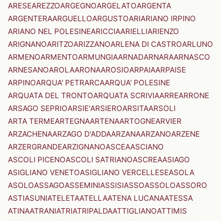
ARESE
AREZZO
ARGEGNO
ARGELATO
ARGENTA
ARGENTERA
ARGUELLO
ARGUSTO
ARI
ARIANO IRPINO
ARIANO NEL POLESINE
ARICCIA
ARIELLI
ARIENZO
ARIGNANO
ARITZO
ARIZZANO
ARLENA DI CASTRO
ARLUNO
ARMENO
ARMENTO
ARMUNGIA
ARNAD
ARNARA
ARNASCO
ARNESANO
AROLA
ARONA
AROSIO
ARPAIA
ARPAISE
ARPINO
ARQUA' PETRARCA
ARQUA' POLESINE
ARQUATA DEL TRONTO
ARQUATA SCRIVIA
ARRE
ARRONE
ARSAGO SEPRIO
ARSIE'
ARSIERO
ARSITA
ARSOLI
ARTA TERME
ARTEGNA
ARTENA
ARTOGNE
ARVIER
ARZACHENA
ARZAGO D'ADDA
ARZANA
ARZANO
ARZENE
ARZERGRANDE
ARZIGNANO
ASCEA
ASCIANO
ASCOLI PICENO
ASCOLI SATRIANO
ASCREA
ASIAGO
ASIGLIANO VENETO
ASIGLIANO VERCELLESE
ASOLA
ASOLO
ASSAGO
ASSEMINI
ASSISI
ASSO
ASSOLO
ASSORO
ASTI
ASUNI
ATELETA
ATELLA
ATENA LUCANA
ATESSA
ATINA
ATRANI
ATRI
ATRIPALDA
ATTIGLIANO
ATTIMIS