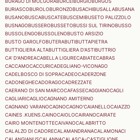
BURAGO DI MOLGORA
BURCEI
BURGIO
BURGOS
BURIASCO
BUROLO
BURONZO
BUSACHI
BUSALLA
BUSANA
BUSANO
BUSCA
BUSCATE
BUSCEMI
BUSETO PALIZZOLO
BUSNAGO
BUSSERO
BUSSETO
BUSSI SUL TIRINO
BUSSO
BUSSOLENGO
BUSSOLENO
BUSTO ARSIZIO
BUSTO GAROLFO
BUTERA
BUTI
BUTTAPIETRA
BUTTIGLIERA ALTA
BUTTIGLIERA D'ASTI
BUTTRIO
CA' D'ANDREA
CABELLA LIGURE
CABIATE
CABRAS
CACCAMO
CACCURI
CADEGLIANO-VICONAGO
CADELBOSCO DI SOPRA
CADEO
CADERZONE
CADONEGHE
CADORAGO
CADREZZATE
CAERANO DI SAN MARCO
CAFASSE
CAGGIANO
CAGLI
CAGLIARI
CAGLIO
CAGNANO AMITERNO
CAGNANO VARANO
CAGNO
CAGNO'
CAIANELLO
CAIAZZO
CAINES .KUENS.
CAINO
CAIOLO
CAIRANO
CAIRATE
CAIRO MONTENOTTE
CAIVANO
CALABRITTO
CALALZO DI CADORE
CALAMANDRANA
CALAMONACI
CALANGIANUS
CALANNA
CALASCA-CASTIGLIONE