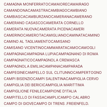
CAMAGNA MONFERRATO
CAMAIORE
CAMAIRAGO
CAMANDONA
CAMASTRA
CAMBIAGO
CAMBIANO
CAMBIASCA
CAMBURZANO
CAMERANA
CAMERANO
CAMERANO CASASCO
CAMERATA CORNELLO
CAMERATA NUOVA
CAMERATA PICENA
CAMERI
CAMERINO
CAMEROTA
CAMIGLIANO
CAMINATA
CAMINO
CAMINO AL TAGLIAMENTO
CAMISANO
CAMISANO VICENTINO
CAMMARATA
CAMO
CAMOGLI
CAMPAGNA
CAMPAGNA LUPIA
CAMPAGNANO DI ROMA
CAMPAGNATICO
CAMPAGNOLA CREMASCA
CAMPAGNOLA EMILIA
CAMPANA
CAMPARADA
CAMPEGINE
CAMPELLO SUL CLITUNNO
CAMPERTOGNO
CAMPI BISENZIO
CAMPI SALENTINA
CAMPIGLIA CERVO
CAMPIGLIA DEI BERICI
CAMPIGLIA MARITTIMA
CAMPIGLIONE FENILE
CAMPIONE D'ITALIA
CAMPITELLO DI FASSA
CAMPLI
CAMPO CALABRO
CAMPO DI GIOVE
CAMPO DI TRENS .FREIENFELD.