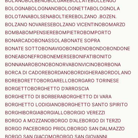
BOLANO
BOLBENO
BOLGARE
BOLLATE
BOLLENGO
BOLOGNA
BOLOGNANO
BOLOGNETTA
BOLOGNOLA
BOLOTANA
BOLSENA
BOLTIERE
BOLZANO .BOZEN.
BOLZANO NOVARESE
BOLZANO VICENTINO
BOMARZO
BOMBA
BOMPENSIERE
BOMPIETRO
BOMPORTO
BONARCADO
BONASSOLA
BONATE SOPRA
BONATE SOTTO
BONAVIGO
BONDENO
BONDO
BONDONE
BONEA
BONEFRO
BONEMERSE
BONIFATI
BONITO
BONNANARO
BONO
BONORVA
BONVICINO
BORBONA
BORCA DI CADORE
BORDANO
BORDIGHERA
BORDOLANO
BORE
BORETTO
BORGARELLO
BORGARO TORINESE
BORGETTO
BORGHETTO D'ARROSCIA
BORGHETTO DI BORBERA
BORGHETTO DI VARA
BORGHETTO LODIGIANO
BORGHETTO SANTO SPIRITO
BORGHI
BORGIA
BORGIALLO
BORGIO VEREZZI
BORGO A MOZZANO
BORGO D'ALE
BORGO DI TERZO
BORGO PACE
BORGO PRIOLO
BORGO SAN DALMAZZO
BORGO SAN GIACOMO
BORGO SAN GIOVANNI