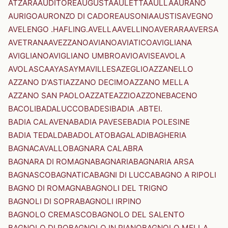
ATZARA
AUDITORE
AUGUSTA
AULETTA
AULLA
AURANO
AURIGO
AURONZO DI CADORE
AUSONIA
AUSTIS
AVEGNO
AVELENGO .HAFLING.
AVELLA
AVELLINO
AVERARA
AVERSA
AVETRANA
AVEZZANO
AVIANO
AVIATICO
AVIGLIANA
AVIGLIANO
AVIGLIANO UMBRO
AVIO
AVISE
AVOLA
AVOLASCA
AYAS
AYMAVILLES
AZEGLIO
AZZANELLO
AZZANO D'ASTI
AZZANO DECIMO
AZZANO MELLA
AZZANO SAN PAOLO
AZZATE
AZZIO
AZZONE
BACENO
BACOLI
BADALUCCO
BADESI
BADIA .ABTEI.
BADIA CALAVENA
BADIA PAVESE
BADIA POLESINE
BADIA TEDALDA
BADOLATO
BAGALADI
BAGHERIA
BAGNACAVALLO
BAGNARA CALABRA
BAGNARA DI ROMAGNA
BAGNARIA
BAGNARIA ARSA
BAGNASCO
BAGNATICA
BAGNI DI LUCCA
BAGNO A RIPOLI
BAGNO DI ROMAGNA
BAGNOLI DEL TRIGNO
BAGNOLI DI SOPRA
BAGNOLI IRPINO
BAGNOLO CREMASCO
BAGNOLO DEL SALENTO
BAGNOLO DI PO
BAGNOLO IN PIANO
BAGNOLO MELLA