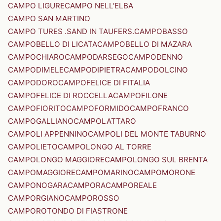
CAMPO LIGURE
CAMPO NELL'ELBA
CAMPO SAN MARTINO
CAMPO TURES .SAND IN TAUFERS.
CAMPOBASSO
CAMPOBELLO DI LICATA
CAMPOBELLO DI MAZARA
CAMPOCHIARO
CAMPODARSEGO
CAMPODENNO
CAMPODIMELE
CAMPODIPIETRA
CAMPODOLCINO
CAMPODORO
CAMPOFELICE DI FITALIA
CAMPOFELICE DI ROCCELLA
CAMPOFILONE
CAMPOFIORITO
CAMPOFORMIDO
CAMPOFRANCO
CAMPOGALLIANO
CAMPOLATTARO
CAMPOLI APPENNINO
CAMPOLI DEL MONTE TABURNO
CAMPOLIETO
CAMPOLONGO AL TORRE
CAMPOLONGO MAGGIORE
CAMPOLONGO SUL BRENTA
CAMPOMAGGIORE
CAMPOMARINO
CAMPOMORONE
CAMPONOGARA
CAMPORA
CAMPOREALE
CAMPORGIANO
CAMPOROSSO
CAMPOROTONDO DI FIASTRONE