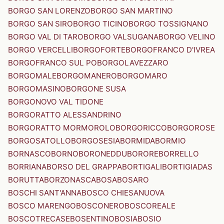
BORGO SAN LORENZO
BORGO SAN MARTINO
BORGO SAN SIRO
BORGO TICINO
BORGO TOSSIGNANO
BORGO VAL DI TARO
BORGO VALSUGANA
BORGO VELINO
BORGO VERCELLI
BORGOFORTE
BORGOFRANCO D'IVREA
BORGOFRANCO SUL PO
BORGOLAVEZZARO
BORGOMALE
BORGOMANERO
BORGOMARO
BORGOMASINO
BORGONE SUSA
BORGONOVO VAL TIDONE
BORGORATTO ALESSANDRINO
BORGORATTO MORMOROLO
BORGORICCO
BORGOROSE
BORGOSATOLLO
BORGOSESIA
BORMIDA
BORMIO
BORNASCO
BORNO
BORONEDDU
BORORE
BORRELLO
BORRIANA
BORSO DEL GRAPPA
BORTIGALI
BORTIGIADAS
BORUTTA
BORZONASCA
BOSA
BOSARO
BOSCHI SANT'ANNA
BOSCO CHIESANUOVA
BOSCO MARENGO
BOSCONERO
BOSCOREALE
BOSCOTRECASE
BOSENTINO
BOSIA
BOSIO