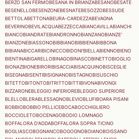
BERZO SAN FERMO
BESANA IN BRIANZA
BESANO
BESATE
BESENELLO
BESENZONE
BESNATE
BESOZZO
BESSUDE
BETTOLA
BETTONA
BEURA-CARDEZZA
BEVAGNA
BEVERINO
BEVILACQUA
BEZZECCA
BIANCAVILLA
BIANCHI
BIANCO
BIANDRATE
BIANDRONNO
BIANZANO
BIANZE'
BIANZONE
BIASSONO
BIBBIANO
BIBBIENA
BIBBONA
BIBIANA
BICCARI
BICINICCO
BIDONI'
BIELLA
BIENNO
BIENO
BIENTINA
BIGARELLO
BINAGO
BINASCO
BINETTO
BIOGLIO
BIONAZ
BIONE
BIRORI
BISACCIA
BISACQUINO
BISCEGLIE
BISEGNA
BISENTI
BISIGNANO
BISTAGNO
BISUSCHIO
BITETTO
BITONTO
BITRITTO
BITTI
BIVONA
BIVONGI
BIZZARONE
BLEGGIO INFERIORE
BLEGGIO SUPERIORE
BLELLO
BLERA
BLESSAGNO
BLEVIO
BLUFI
BOARA PISANI
BOBBIO
BOBBIO PELLICE
BOCA
BOCCHIGLIERO
BOCCIOLETO
BOCENAGO
BODIO LOMNAGO
BOFFALORA D'ADDA
BOFFALORA SOPRA TICINO
BOGLIASCO
BOGNANCO
BOGOGNO
BOIANO
BOISSANO