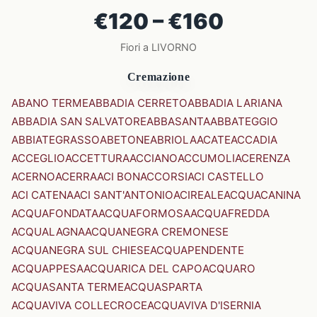
€120 – €160
Fiori a LIVORNO
Cremazione
ABANO TERME
ABBADIA CERRETO
ABBADIA LARIANA
ABBADIA SAN SALVATORE
ABBASANTA
ABBATEGGIO
ABBIATEGRASSO
ABETONE
ABRIOLA
ACATE
ACCADIA
ACCEGLIO
ACCETTURA
ACCIANO
ACCUMOLI
ACERENZA
ACERNO
ACERRA
ACI BONACCORSI
ACI CASTELLO
ACI CATENA
ACI SANT'ANTONIO
ACIREALE
ACQUACANINA
ACQUAFONDATA
ACQUAFORMOSA
ACQUAFREDDA
ACQUALAGNA
ACQUANEGRA CREMONESE
ACQUANEGRA SUL CHIESE
ACQUAPENDENTE
ACQUAPPESA
ACQUARICA DEL CAPO
ACQUARO
ACQUASANTA TERME
ACQUASPARTA
ACQUAVIVA COLLECROCE
ACQUAVIVA D'ISERNIA