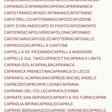
CAPANNOLI
CAPANNORI
CAPENA
CAPERGNANICA
CAPESTRANO
CAPIAGO INTIMIANO
CAPISTRANO
CAPISTRELLO
CAPITIGNANO
CAPIZZI
CAPIZZONE
CAPO D'ORLANDO
CAPO DI PONTE
CAPODIMONTE
CAPODRISE
CAPOLIVERI
CAPOLONA
CAPONAGO
CAPORCIANO
CAPOSELE
CAPOTERRA
CAPOVALLE
CAPPADOCIA
CAPPELLA CANTONE
CAPPELLA DE' PICENARDI
CAPPELLA MAGGIORE
CAPPELLE SUL TAVO
CAPRACOTTA
CAPRAIA E LIMITE
CAPRAIA ISOLA
CAPRALBA
CAPRANICA
CAPRANICA PRENESTINA
CAPRARICA DI LECCE
CAPRAROLA
CAPRAUNA
CAPRESE MICHELANGELO
CAPREZZO
CAPRI
CAPRI LEONE
CAPRIANA
CAPRIANO DEL COLLE
CAPRIATA D'ORBA
CAPRIATE SAN GERVASIO
CAPRIATI A VOLTURNO
CAPRIE
CAPRIGLIA IRPINA
CAPRIGLIO
CAPRILE
CAPRINO BERGAMASCO
CAPRINO VERONESE
CAPRIOLO