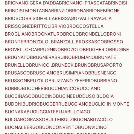
BRIGNANO GERA D'ADDA
BRIGNANO-FRASCATA
BRINDISI
BRINDISI MONTAGNA
BRINZIO
BRIONA
BRIONE
BRIONE
BRIOSCO
BRISIGHELLA
BRISSAGO-VALTRAVAGLIA
BRISSOGNE
BRITTOLI
BRIVIO
BROCCOSTELLA
BROGLIANO
BROGNATURO
BROLO
BRONDELLO
BRONI
BRONTE
BRONZOLO .BRANZOLL.
BROSSASCO
BROSSO
BROVELLO-CARPUGNINO
BROZOLO
BRUGHERIO
BRUGINE
BRUGNATO
BRUGNERA
BRUINO
BRUMANO
BRUNATE
BRUNELLO
BRUNICO .BRUNECK.
BRUNO
BRUSAPORTO
BRUSASCO
BRUSCIANO
BRUSIMPIANO
BRUSNENGO
BRUSSON
BRUZOLO
BRUZZANO ZEFFIRIO
BUBBIANO
BUBBIO
BUCCHERI
BUCCHIANICO
BUCCIANO
BUCCINASCO
BUCCINO
BUCINE
BUDDUSO'
BUDOIA
BUDONI
BUDRIO
BUGGERRU
BUGGIANO
BUGLIO IN MONTE
BUGNARA
BUGUGGIATE
BUJA
BULCIAGO
BULGAROGRASSO
BULTEI
BULZI
BUONABITACOLO
BUONALBERGO
BUONCONVENTO
BUONVICINO