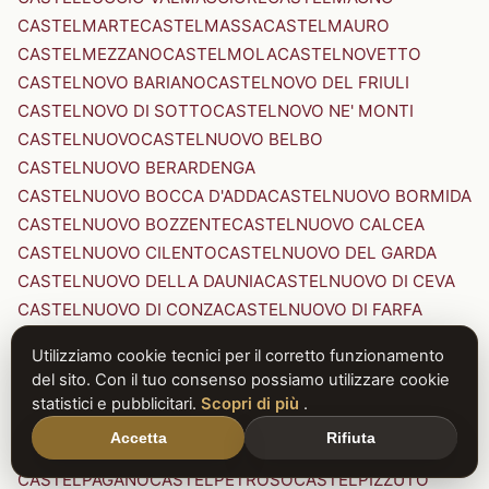
CASTELMARTE
CASTELMASSA
CASTELMAURO
CASTELMEZZANO
CASTELMOLA
CASTELNOVETTO
CASTELNOVO BARIANO
CASTELNOVO DEL FRIULI
CASTELNOVO DI SOTTO
CASTELNOVO NE' MONTI
CASTELNUOVO
CASTELNUOVO BELBO
CASTELNUOVO BERARDENGA
CASTELNUOVO BOCCA D'ADDA
CASTELNUOVO BORMIDA
CASTELNUOVO BOZZENTE
CASTELNUOVO CALCEA
CASTELNUOVO CILENTO
CASTELNUOVO DEL GARDA
CASTELNUOVO DELLA DAUNIA
CASTELNUOVO DI CEVA
CASTELNUOVO DI CONZA
CASTELNUOVO DI FARFA
CASTELNUOVO DI GARFAGNANA
Utilizziamo cookie tecnici per il corretto funzionamento
CASTELNUOVO DI PORTO
CASTELNUOVO DON BOSCO
del sito. Con il tuo consenso possiamo utilizzare cookie
CASTELNUOVO MAGRA
CASTELNUOVO NIGRA
statistici e pubblicitari.
Scopri di più
.
CASTELNUOVO PARANO
CASTELNUOVO RANGONE
Accetta
Rifiuta
CASTELNUOVO SCRIVIA
CASTELNUOVO VAL DI CECINA
CASTELPAGANO
CASTELPETROSO
CASTELPIZZUTO