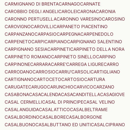
CARMIGNANO DI BRENTA
CARNAGO
CARNATE
CAROBBIO DEGLI ANGELI
CAROLEI
CARONA
CARONIA
CARONNO PERTUSELLA
CARONNO VARESINO
CAROSINO
CAROVIGNO
CAROVILLI
CARPANETO PIACENTINO
CARPANZANO
CARPASIO
CARPEGNA
CARPENEDOLO
CARPENETO
CARPI
CARPIANO
CARPIGNANO SALENTINO
CARPIGNANO SESIA
CARPINETI
CARPINETO DELLA NORA
CARPINETO ROMANO
CARPINETO SINELLO
CARPINO
CARPINONE
CARRARA
CARRE'
CARREGA LIGURE
CARRO
CARRODANO
CARROSIO
CARRU'
CARSOLI
CARTIGLIANO
CARTIGNANO
CARTOCETO
CARTOSIO
CARTURA
CARUGATE
CARUGO
CARUNCHIO
CARVICO
CARZANO
CASABONA
CASACALENDA
CASACANDITELLA
CASAGIOVE
CASAL CERMELLI
CASAL DI PRINCIPE
CASAL VELINO
CASALANGUIDA
CASALATTICO
CASALBELTRAME
CASALBORDINO
CASALBORE
CASALBORGONE
CASALBUONO
CASALBUTTANO ED UNITI
CASALCIPRANO