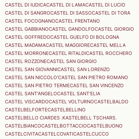
CASTEL DI IUDICA
CASTEL DI LAMA
CASTEL DI LUCIO
CASTEL DI SANGRO
CASTEL DI SASSO
CASTEL DI TORA
CASTEL FOCOGNANO
CASTEL FRENTANO
CASTEL GABBIANO
CASTEL GANDOLFO
CASTEL GIORGIO
CASTEL GOFFREDO
CASTEL GUELFO DI BOLOGNA
CASTEL MADAMA
CASTEL MAGGIORE
CASTEL MELLA
CASTEL MORRONE
CASTEL RITALDI
CASTEL ROCCHERO
CASTEL ROZZONE
CASTEL SAN GIORGIO
CASTEL SAN GIOVANNI
CASTEL SAN LORENZO
CASTEL SAN NICCOLO'
CASTEL SAN PIETRO ROMANO
CASTEL SAN PIETRO TERME
CASTEL SAN VINCENZO
CASTEL SANT'ANGELO
CASTEL SANT'ELIA
CASTEL VISCARDO
CASTEL VOLTURNO
CASTELBALDO
CASTELBELFORTE
CASTELBELLINO
CASTELBELLO CIARDES .KASTELBELL TSCHARS.
CASTELBIANCO
CASTELBOTTACCIO
CASTELBUONO
CASTELCIVITA
CASTELCOVATI
CASTELCUCCO