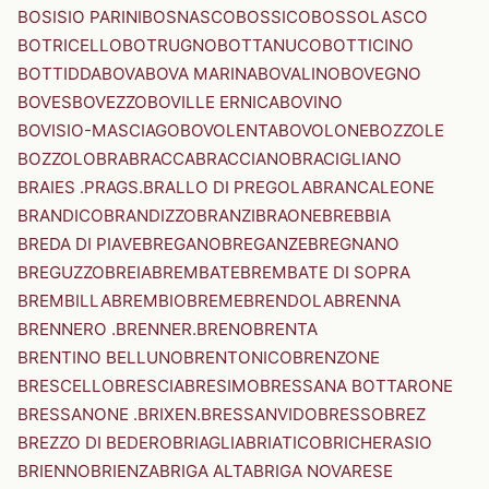
BOSISIO PARINI
BOSNASCO
BOSSICO
BOSSOLASCO
BOTRICELLO
BOTRUGNO
BOTTANUCO
BOTTICINO
BOTTIDDA
BOVA
BOVA MARINA
BOVALINO
BOVEGNO
BOVES
BOVEZZO
BOVILLE ERNICA
BOVINO
BOVISIO-MASCIAGO
BOVOLENTA
BOVOLONE
BOZZOLE
BOZZOLO
BRA
BRACCA
BRACCIANO
BRACIGLIANO
BRAIES .PRAGS.
BRALLO DI PREGOLA
BRANCALEONE
BRANDICO
BRANDIZZO
BRANZI
BRAONE
BREBBIA
BREDA DI PIAVE
BREGANO
BREGANZE
BREGNANO
BREGUZZO
BREIA
BREMBATE
BREMBATE DI SOPRA
BREMBILLA
BREMBIO
BREME
BRENDOLA
BRENNA
BRENNERO .BRENNER.
BRENO
BRENTA
BRENTINO BELLUNO
BRENTONICO
BRENZONE
BRESCELLO
BRESCIA
BRESIMO
BRESSANA BOTTARONE
BRESSANONE .BRIXEN.
BRESSANVIDO
BRESSO
BREZ
BREZZO DI BEDERO
BRIAGLIA
BRIATICO
BRICHERASIO
BRIENNO
BRIENZA
BRIGA ALTA
BRIGA NOVARESE