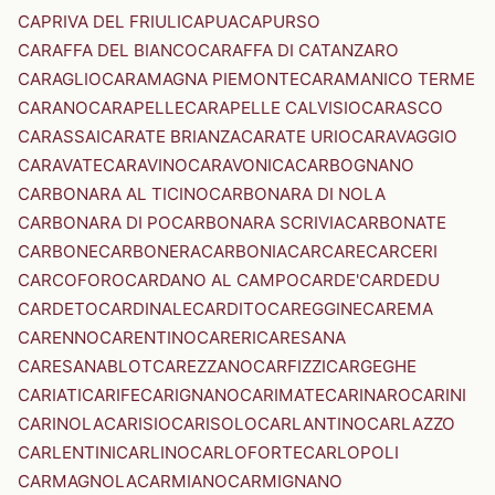
CAPRIVA DEL FRIULI
CAPUA
CAPURSO
CARAFFA DEL BIANCO
CARAFFA DI CATANZARO
CARAGLIO
CARAMAGNA PIEMONTE
CARAMANICO TERME
CARANO
CARAPELLE
CARAPELLE CALVISIO
CARASCO
CARASSAI
CARATE BRIANZA
CARATE URIO
CARAVAGGIO
CARAVATE
CARAVINO
CARAVONICA
CARBOGNANO
CARBONARA AL TICINO
CARBONARA DI NOLA
CARBONARA DI PO
CARBONARA SCRIVIA
CARBONATE
CARBONE
CARBONERA
CARBONIA
CARCARE
CARCERI
CARCOFORO
CARDANO AL CAMPO
CARDE'
CARDEDU
CARDETO
CARDINALE
CARDITO
CAREGGINE
CAREMA
CARENNO
CARENTINO
CARERI
CARESANA
CARESANABLOT
CAREZZANO
CARFIZZI
CARGEGHE
CARIATI
CARIFE
CARIGNANO
CARIMATE
CARINARO
CARINI
CARINOLA
CARISIO
CARISOLO
CARLANTINO
CARLAZZO
CARLENTINI
CARLINO
CARLOFORTE
CARLOPOLI
CARMAGNOLA
CARMIANO
CARMIGNANO