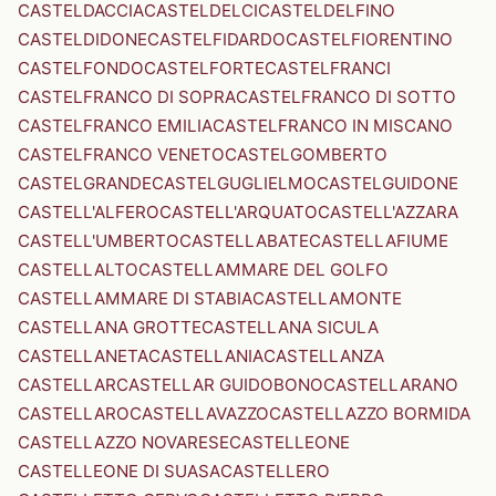
CASTELDACCIA
CASTELDELCI
CASTELDELFINO
CASTELDIDONE
CASTELFIDARDO
CASTELFIORENTINO
CASTELFONDO
CASTELFORTE
CASTELFRANCI
CASTELFRANCO DI SOPRA
CASTELFRANCO DI SOTTO
CASTELFRANCO EMILIA
CASTELFRANCO IN MISCANO
CASTELFRANCO VENETO
CASTELGOMBERTO
CASTELGRANDE
CASTELGUGLIELMO
CASTELGUIDONE
CASTELL'ALFERO
CASTELL'ARQUATO
CASTELL'AZZARA
CASTELL'UMBERTO
CASTELLABATE
CASTELLAFIUME
CASTELLALTO
CASTELLAMMARE DEL GOLFO
CASTELLAMMARE DI STABIA
CASTELLAMONTE
CASTELLANA GROTTE
CASTELLANA SICULA
CASTELLANETA
CASTELLANIA
CASTELLANZA
CASTELLAR
CASTELLAR GUIDOBONO
CASTELLARANO
CASTELLARO
CASTELLAVAZZO
CASTELLAZZO BORMIDA
CASTELLAZZO NOVARESE
CASTELLEONE
CASTELLEONE DI SUASA
CASTELLERO