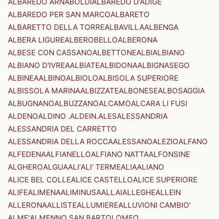
ALBAREDO ARNABOLDI
ALBAREDO D'ADIGE
ALBAREDO PER SAN MARCO
ALBARETO
ALBARETTO DELLA TORRE
ALBAVILLA
ALBENGA
ALBERA LIGURE
ALBEROBELLO
ALBERONA
ALBESE CON CASSANO
ALBETTONE
ALBI
ALBIANO
ALBIANO D'IVREA
ALBIATE
ALBIDONA
ALBIGNASEGO
ALBINEA
ALBINO
ALBIOLO
ALBISOLA SUPERIORE
ALBISSOLA MARINA
ALBIZZATE
ALBONESE
ALBOSAGGIA
ALBUGNANO
ALBUZZANO
ALCAMO
ALCARA LI FUSI
ALDENO
ALDINO .ALDEIN.
ALES
ALESSANDRIA
ALESSANDRIA DEL CARRETTO
ALESSANDRIA DELLA ROCCA
ALESSANO
ALEZIO
ALFANO
ALFEDENA
ALFIANELLO
ALFIANO NATTA
ALFONSINE
ALGHERO
ALGUA
ALI'
ALI' TERME
ALIA
ALIANO
ALICE BEL COLLE
ALICE CASTELLO
ALICE SUPERIORE
ALIFE
ALIMENA
ALIMINUSA
ALLAI
ALLEGHE
ALLEIN
ALLERONA
ALLISTE
ALLUMIERE
ALLUVIONI CAMBIO'
ALME'
ALMENNO SAN BARTOLOMEO