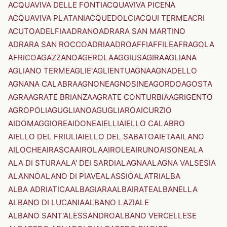
ACQUAVIVA DELLE FONTI
ACQUAVIVA PICENA
ACQUAVIVA PLATANI
ACQUEDOLCI
ACQUI TERME
ACRI
ACUTO
ADELFIA
ADRANO
ADRARA SAN MARTINO
ADRARA SAN ROCCO
ADRIA
ADRO
AFFI
AFFILE
AFRAGOLA
AFRICO
AGAZZANO
AGEROLA
AGGIUS
AGIRA
AGLIANA
AGLIANO TERME
AGLIE'
AGLIENTU
AGNA
AGNADELLO
AGNANA CALABRA
AGNONE
AGNOSINE
AGORDO
AGOSTA
AGRA
AGRATE BRIANZA
AGRATE CONTURBIA
AGRIGENTO
AGROPOLI
AGUGLIANO
AGUGLIARO
AICURZIO
AIDOMAGGIORE
AIDONE
AIELLI
AIELLO CALABRO
AIELLO DEL FRIULI
AIELLO DEL SABATO
AIETA
AILANO
AILOCHE
AIRASCA
AIROLA
AIROLE
AIRUNO
AISONE
ALA
ALA DI STURA
ALA' DEI SARDI
ALAGNA
ALAGNA VALSESIA
ALANNO
ALANO DI PIAVE
ALASSIO
ALATRI
ALBA
ALBA ADRIATICA
ALBAGIARA
ALBAIRATE
ALBANELLA
ALBANO DI LUCANIA
ALBANO LAZIALE
ALBANO SANT'ALESSANDRO
ALBANO VERCELLESE