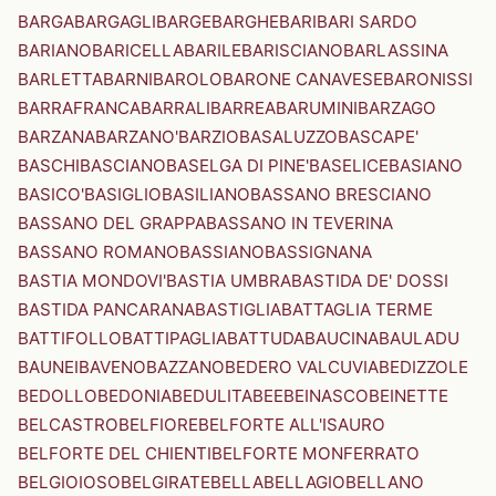
BARGA
BARGAGLI
BARGE
BARGHE
BARI
BARI SARDO
BARIANO
BARICELLA
BARILE
BARISCIANO
BARLASSINA
BARLETTA
BARNI
BAROLO
BARONE CANAVESE
BARONISSI
BARRAFRANCA
BARRALI
BARREA
BARUMINI
BARZAGO
BARZANA
BARZANO'
BARZIO
BASALUZZO
BASCAPE'
BASCHI
BASCIANO
BASELGA DI PINE'
BASELICE
BASIANO
BASICO'
BASIGLIO
BASILIANO
BASSANO BRESCIANO
BASSANO DEL GRAPPA
BASSANO IN TEVERINA
BASSANO ROMANO
BASSIANO
BASSIGNANA
BASTIA MONDOVI'
BASTIA UMBRA
BASTIDA DE' DOSSI
BASTIDA PANCARANA
BASTIGLIA
BATTAGLIA TERME
BATTIFOLLO
BATTIPAGLIA
BATTUDA
BAUCINA
BAULADU
BAUNEI
BAVENO
BAZZANO
BEDERO VALCUVIA
BEDIZZOLE
BEDOLLO
BEDONIA
BEDULITA
BEE
BEINASCO
BEINETTE
BELCASTRO
BELFIORE
BELFORTE ALL'ISAURO
BELFORTE DEL CHIENTI
BELFORTE MONFERRATO
BELGIOIOSO
BELGIRATE
BELLA
BELLAGIO
BELLANO