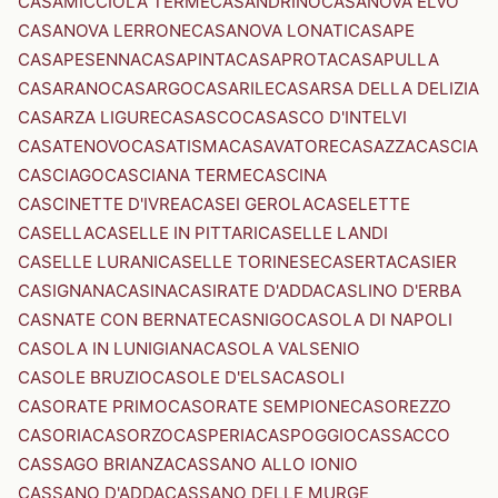
CASAMICCIOLA TERME
CASANDRINO
CASANOVA ELVO
CASANOVA LERRONE
CASANOVA LONATI
CASAPE
CASAPESENNA
CASAPINTA
CASAPROTA
CASAPULLA
CASARANO
CASARGO
CASARILE
CASARSA DELLA DELIZIA
CASARZA LIGURE
CASASCO
CASASCO D'INTELVI
CASATENOVO
CASATISMA
CASAVATORE
CASAZZA
CASCIA
CASCIAGO
CASCIANA TERME
CASCINA
CASCINETTE D'IVREA
CASEI GEROLA
CASELETTE
CASELLA
CASELLE IN PITTARI
CASELLE LANDI
CASELLE LURANI
CASELLE TORINESE
CASERTA
CASIER
CASIGNANA
CASINA
CASIRATE D'ADDA
CASLINO D'ERBA
CASNATE CON BERNATE
CASNIGO
CASOLA DI NAPOLI
CASOLA IN LUNIGIANA
CASOLA VALSENIO
CASOLE BRUZIO
CASOLE D'ELSA
CASOLI
CASORATE PRIMO
CASORATE SEMPIONE
CASOREZZO
CASORIA
CASORZO
CASPERIA
CASPOGGIO
CASSACCO
CASSAGO BRIANZA
CASSANO ALLO IONIO
CASSANO D'ADDA
CASSANO DELLE MURGE