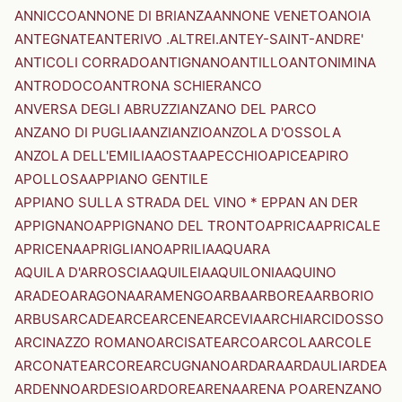
ANNICCO
ANNONE DI BRIANZA
ANNONE VENETO
ANOIA
ANTEGNATE
ANTERIVO .ALTREI.
ANTEY-SAINT-ANDRE'
ANTICOLI CORRADO
ANTIGNANO
ANTILLO
ANTONIMINA
ANTRODOCO
ANTRONA SCHIERANCO
ANVERSA DEGLI ABRUZZI
ANZANO DEL PARCO
ANZANO DI PUGLIA
ANZI
ANZIO
ANZOLA D'OSSOLA
ANZOLA DELL'EMILIA
AOSTA
APECCHIO
APICE
APIRO
APOLLOSA
APPIANO GENTILE
APPIANO SULLA STRADA DEL VINO * EPPAN AN DER
APPIGNANO
APPIGNANO DEL TRONTO
APRICA
APRICALE
APRICENA
APRIGLIANO
APRILIA
AQUARA
AQUILA D'ARROSCIA
AQUILEIA
AQUILONIA
AQUINO
ARADEO
ARAGONA
ARAMENGO
ARBA
ARBOREA
ARBORIO
ARBUS
ARCADE
ARCE
ARCENE
ARCEVIA
ARCHI
ARCIDOSSO
ARCINAZZO ROMANO
ARCISATE
ARCO
ARCOLA
ARCOLE
ARCONATE
ARCORE
ARCUGNANO
ARDARA
ARDAULI
ARDEA
ARDENNO
ARDESIO
ARDORE
ARENA
ARENA PO
ARENZANO