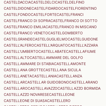
CASTELDACCIA
CASTELDELCI
CASTELDELFINO
CASTELDIDONE
CASTELFIDARDO
CASTELFIORENTINO
CASTELFONDO
CASTELFORTE
CASTELFRANCI
CASTELFRANCO DI SOPRA
CASTELFRANCO DI SOTTO
CASTELFRANCO EMILIA
CASTELFRANCO IN MISCANO
CASTELFRANCO VENETO
CASTELGOMBERTO
CASTELGRANDE
CASTELGUGLIELMO
CASTELGUIDONE
CASTELL'ALFERO
CASTELL'ARQUATO
CASTELL'AZZARA
CASTELL'UMBERTO
CASTELLABATE
CASTELLAFIUME
CASTELLALTO
CASTELLAMMARE DEL GOLFO
CASTELLAMMARE DI STABIA
CASTELLAMONTE
CASTELLANA GROTTE
CASTELLANA SICULA
CASTELLANETA
CASTELLANIA
CASTELLANZA
CASTELLAR
CASTELLAR GUIDOBONO
CASTELLARANO
CASTELLARO
CASTELLAVAZZO
CASTELLAZZO BORMIDA
CASTELLAZZO NOVARESE
CASTELLEONE
CASTELLEONE DI SUASA
CASTELLERO