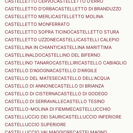
CASTELLETTO CERVO
CASTELLETTO D'ERRO
CASTELLETTO D'ORBA
CASTELLETTO DI BRANDUZZO
CASTELLETTO MERLI
CASTELLETTO MOLINA
CASTELLETTO MONFERRATO
CASTELLETTO SOPRA TICINO
CASTELLETTO STURA
CASTELLETTO UZZONE
CASTELLI
CASTELLI CALEPIO
CASTELLINA IN CHIANTI
CASTELLINA MARITTIMA
CASTELLINALDO
CASTELLINO DEL BIFERNO
CASTELLINO TANARO
CASTELLIRI
CASTELLO CABIAGLIO
CASTELLO D'AGOGNA
CASTELLO D'ARGILE
CASTELLO DEL MATESE
CASTELLO DELL'ACQUA
CASTELLO DI ANNONE
CASTELLO DI BRIANZA
CASTELLO DI CISTERNA
CASTELLO DI GODEGO
CASTELLO DI SERRAVALLE
CASTELLO TESINO
CASTELLO-MOLINA DI FIEMME
CASTELLUCCHIO
CASTELLUCCIO DEI SAURI
CASTELLUCCIO INFERIORE
CASTELLUCCIO SUPERIORE
CASTELLUCCIO VALMAGGIORE
CASTELMAGNO