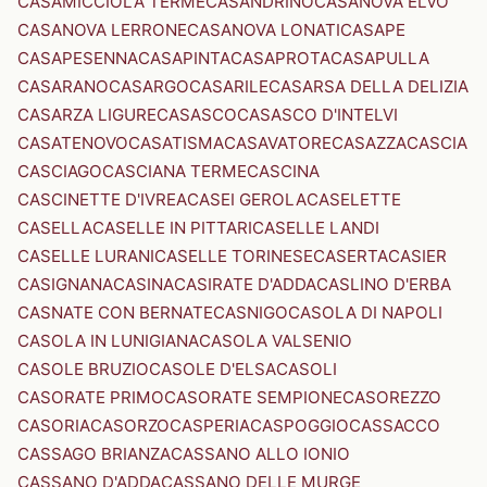
CASAMICCIOLA TERME
CASANDRINO
CASANOVA ELVO
CASANOVA LERRONE
CASANOVA LONATI
CASAPE
CASAPESENNA
CASAPINTA
CASAPROTA
CASAPULLA
CASARANO
CASARGO
CASARILE
CASARSA DELLA DELIZIA
CASARZA LIGURE
CASASCO
CASASCO D'INTELVI
CASATENOVO
CASATISMA
CASAVATORE
CASAZZA
CASCIA
CASCIAGO
CASCIANA TERME
CASCINA
CASCINETTE D'IVREA
CASEI GEROLA
CASELETTE
CASELLA
CASELLE IN PITTARI
CASELLE LANDI
CASELLE LURANI
CASELLE TORINESE
CASERTA
CASIER
CASIGNANA
CASINA
CASIRATE D'ADDA
CASLINO D'ERBA
CASNATE CON BERNATE
CASNIGO
CASOLA DI NAPOLI
CASOLA IN LUNIGIANA
CASOLA VALSENIO
CASOLE BRUZIO
CASOLE D'ELSA
CASOLI
CASORATE PRIMO
CASORATE SEMPIONE
CASOREZZO
CASORIA
CASORZO
CASPERIA
CASPOGGIO
CASSACCO
CASSAGO BRIANZA
CASSANO ALLO IONIO
CASSANO D'ADDA
CASSANO DELLE MURGE