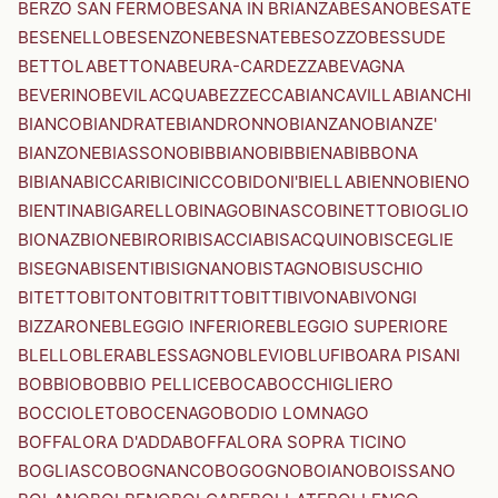
BERZO SAN FERMO
BESANA IN BRIANZA
BESANO
BESATE
BESENELLO
BESENZONE
BESNATE
BESOZZO
BESSUDE
BETTOLA
BETTONA
BEURA-CARDEZZA
BEVAGNA
BEVERINO
BEVILACQUA
BEZZECCA
BIANCAVILLA
BIANCHI
BIANCO
BIANDRATE
BIANDRONNO
BIANZANO
BIANZE'
BIANZONE
BIASSONO
BIBBIANO
BIBBIENA
BIBBONA
BIBIANA
BICCARI
BICINICCO
BIDONI'
BIELLA
BIENNO
BIENO
BIENTINA
BIGARELLO
BINAGO
BINASCO
BINETTO
BIOGLIO
BIONAZ
BIONE
BIRORI
BISACCIA
BISACQUINO
BISCEGLIE
BISEGNA
BISENTI
BISIGNANO
BISTAGNO
BISUSCHIO
BITETTO
BITONTO
BITRITTO
BITTI
BIVONA
BIVONGI
BIZZARONE
BLEGGIO INFERIORE
BLEGGIO SUPERIORE
BLELLO
BLERA
BLESSAGNO
BLEVIO
BLUFI
BOARA PISANI
BOBBIO
BOBBIO PELLICE
BOCA
BOCCHIGLIERO
BOCCIOLETO
BOCENAGO
BODIO LOMNAGO
BOFFALORA D'ADDA
BOFFALORA SOPRA TICINO
BOGLIASCO
BOGNANCO
BOGOGNO
BOIANO
BOISSANO