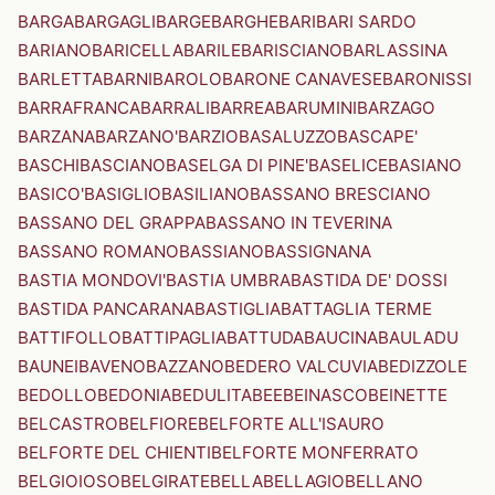
BARGA
BARGAGLI
BARGE
BARGHE
BARI
BARI SARDO
BARIANO
BARICELLA
BARILE
BARISCIANO
BARLASSINA
BARLETTA
BARNI
BAROLO
BARONE CANAVESE
BARONISSI
BARRAFRANCA
BARRALI
BARREA
BARUMINI
BARZAGO
BARZANA
BARZANO'
BARZIO
BASALUZZO
BASCAPE'
BASCHI
BASCIANO
BASELGA DI PINE'
BASELICE
BASIANO
BASICO'
BASIGLIO
BASILIANO
BASSANO BRESCIANO
BASSANO DEL GRAPPA
BASSANO IN TEVERINA
BASSANO ROMANO
BASSIANO
BASSIGNANA
BASTIA MONDOVI'
BASTIA UMBRA
BASTIDA DE' DOSSI
BASTIDA PANCARANA
BASTIGLIA
BATTAGLIA TERME
BATTIFOLLO
BATTIPAGLIA
BATTUDA
BAUCINA
BAULADU
BAUNEI
BAVENO
BAZZANO
BEDERO VALCUVIA
BEDIZZOLE
BEDOLLO
BEDONIA
BEDULITA
BEE
BEINASCO
BEINETTE
BELCASTRO
BELFIORE
BELFORTE ALL'ISAURO
BELFORTE DEL CHIENTI
BELFORTE MONFERRATO
BELGIOIOSO
BELGIRATE
BELLA
BELLAGIO
BELLANO