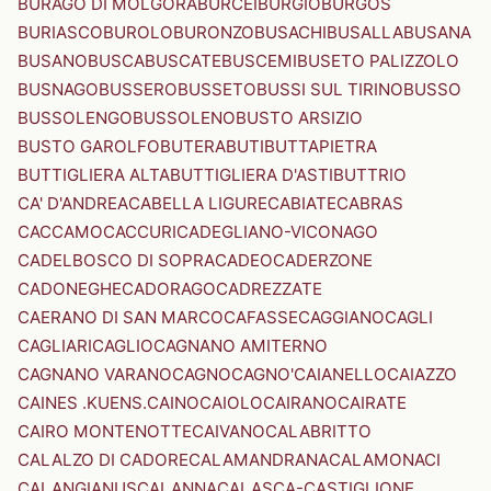
BURAGO DI MOLGORA
BURCEI
BURGIO
BURGOS
BURIASCO
BUROLO
BURONZO
BUSACHI
BUSALLA
BUSANA
BUSANO
BUSCA
BUSCATE
BUSCEMI
BUSETO PALIZZOLO
BUSNAGO
BUSSERO
BUSSETO
BUSSI SUL TIRINO
BUSSO
BUSSOLENGO
BUSSOLENO
BUSTO ARSIZIO
BUSTO GAROLFO
BUTERA
BUTI
BUTTAPIETRA
BUTTIGLIERA ALTA
BUTTIGLIERA D'ASTI
BUTTRIO
CA' D'ANDREA
CABELLA LIGURE
CABIATE
CABRAS
CACCAMO
CACCURI
CADEGLIANO-VICONAGO
CADELBOSCO DI SOPRA
CADEO
CADERZONE
CADONEGHE
CADORAGO
CADREZZATE
CAERANO DI SAN MARCO
CAFASSE
CAGGIANO
CAGLI
CAGLIARI
CAGLIO
CAGNANO AMITERNO
CAGNANO VARANO
CAGNO
CAGNO'
CAIANELLO
CAIAZZO
CAINES .KUENS.
CAINO
CAIOLO
CAIRANO
CAIRATE
CAIRO MONTENOTTE
CAIVANO
CALABRITTO
CALALZO DI CADORE
CALAMANDRANA
CALAMONACI
CALANGIANUS
CALANNA
CALASCA-CASTIGLIONE