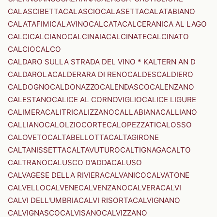
CALASCIBETTA
CALASCIO
CALASETTA
CALATABIANO
CALATAFIMI
CALAVINO
CALCATA
CALCERANICA AL LAGO
CALCI
CALCIANO
CALCINAIA
CALCINATE
CALCINATO
CALCIO
CALCO
CALDARO SULLA STRADA DEL VINO * KALTERN AN D
CALDAROLA
CALDERARA DI RENO
CALDES
CALDIERO
CALDOGNO
CALDONAZZO
CALENDASCO
CALENZANO
CALESTANO
CALICE AL CORNOVIGLIO
CALICE LIGURE
CALIMERA
CALITRI
CALIZZANO
CALLABIANA
CALLIANO
CALLIANO
CALOLZIOCORTE
CALOPEZZATI
CALOSSO
CALOVETO
CALTABELLOTTA
CALTAGIRONE
CALTANISSETTA
CALTAVUTURO
CALTIGNAGA
CALTO
CALTRANO
CALUSCO D'ADDA
CALUSO
CALVAGESE DELLA RIVIERA
CALVANICO
CALVATONE
CALVELLO
CALVENE
CALVENZANO
CALVERA
CALVI
CALVI DELL'UMBRIA
CALVI RISORTA
CALVIGNANO
CALVIGNASCO
CALVISANO
CALVIZZANO