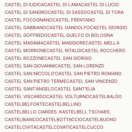
CASTEL DI IUDICA
CASTEL DI LAMA
CASTEL DI LUCIO
CASTEL DI SANGRO
CASTEL DI SASSO
CASTEL DI TORA
CASTEL FOCOGNANO
CASTEL FRENTANO
CASTEL GABBIANO
CASTEL GANDOLFO
CASTEL GIORGIO
CASTEL GOFFREDO
CASTEL GUELFO DI BOLOGNA
CASTEL MADAMA
CASTEL MAGGIORE
CASTEL MELLA
CASTEL MORRONE
CASTEL RITALDI
CASTEL ROCCHERO
CASTEL ROZZONE
CASTEL SAN GIORGIO
CASTEL SAN GIOVANNI
CASTEL SAN LORENZO
CASTEL SAN NICCOLO'
CASTEL SAN PIETRO ROMANO
CASTEL SAN PIETRO TERME
CASTEL SAN VINCENZO
CASTEL SANT'ANGELO
CASTEL SANT'ELIA
CASTEL VISCARDO
CASTEL VOLTURNO
CASTELBALDO
CASTELBELFORTE
CASTELBELLINO
CASTELBELLO CIARDES .KASTELBELL TSCHARS.
CASTELBIANCO
CASTELBOTTACCIO
CASTELBUONO
CASTELCIVITA
CASTELCOVATI
CASTELCUCCO