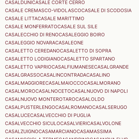
CASALDUNI
CASALE CORTE CERRO
CASALE CREMASCO-VIDOLASCO
CASALE DI SCODOSIA
CASALE LITTA
CASALE MARITTIMO
CASALE MONFERRATO
CASALE SUL SILE
CASALECCHIO DI RENO
CASALEGGIO BOIRO
CASALEGGIO NOVARA
CASALEONE
CASALETTO CEREDANO
CASALETTO DI SOPRA
CASALETTO LODIGIANO
CASALETTO SPARTANO
CASALETTO VAPRIO
CASALFIUMANESE
CASALGRANDE
CASALGRASSO
CASALINCONTRADA
CASALINO
CASALMAGGIORE
CASALMAIOCCO
CASALMORANO
CASALMORO
CASALNOCETO
CASALNUOVO DI NAPOLI
CASALNUOVO MONTEROTARO
CASALOLDO
CASALPUSTERLENGO
CASALROMANO
CASALSERUGO
CASALUCE
CASALVECCHIO DI PUGLIA
CASALVECCHIO SICULO
CASALVIERI
CASALVOLONE
CASALZUIGNO
CASAMARCIANO
CASAMASSIMA