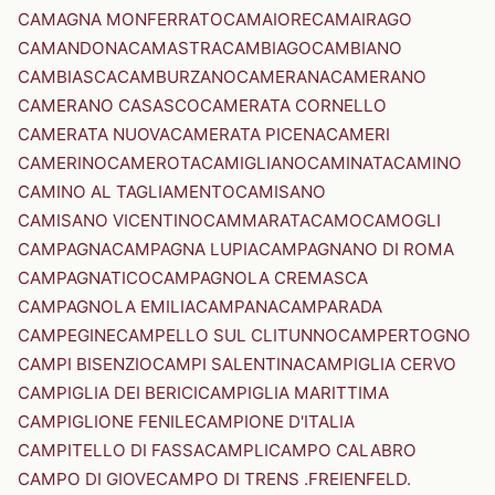
CAMAGNA MONFERRATO
CAMAIORE
CAMAIRAGO
CAMANDONA
CAMASTRA
CAMBIAGO
CAMBIANO
CAMBIASCA
CAMBURZANO
CAMERANA
CAMERANO
CAMERANO CASASCO
CAMERATA CORNELLO
CAMERATA NUOVA
CAMERATA PICENA
CAMERI
CAMERINO
CAMEROTA
CAMIGLIANO
CAMINATA
CAMINO
CAMINO AL TAGLIAMENTO
CAMISANO
CAMISANO VICENTINO
CAMMARATA
CAMO
CAMOGLI
CAMPAGNA
CAMPAGNA LUPIA
CAMPAGNANO DI ROMA
CAMPAGNATICO
CAMPAGNOLA CREMASCA
CAMPAGNOLA EMILIA
CAMPANA
CAMPARADA
CAMPEGINE
CAMPELLO SUL CLITUNNO
CAMPERTOGNO
CAMPI BISENZIO
CAMPI SALENTINA
CAMPIGLIA CERVO
CAMPIGLIA DEI BERICI
CAMPIGLIA MARITTIMA
CAMPIGLIONE FENILE
CAMPIONE D'ITALIA
CAMPITELLO DI FASSA
CAMPLI
CAMPO CALABRO
CAMPO DI GIOVE
CAMPO DI TRENS .FREIENFELD.