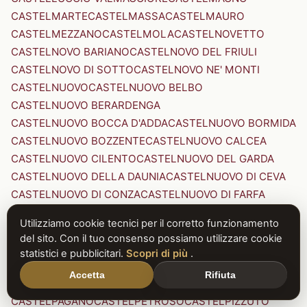
CASTELMARTE
CASTELMASSA
CASTELMAURO
CASTELMEZZANO
CASTELMOLA
CASTELNOVETTO
CASTELNOVO BARIANO
CASTELNOVO DEL FRIULI
CASTELNOVO DI SOTTO
CASTELNOVO NE' MONTI
CASTELNUOVO
CASTELNUOVO BELBO
CASTELNUOVO BERARDENGA
CASTELNUOVO BOCCA D'ADDA
CASTELNUOVO BORMIDA
CASTELNUOVO BOZZENTE
CASTELNUOVO CALCEA
CASTELNUOVO CILENTO
CASTELNUOVO DEL GARDA
CASTELNUOVO DELLA DAUNIA
CASTELNUOVO DI CEVA
CASTELNUOVO DI CONZA
CASTELNUOVO DI FARFA
CASTELNUOVO DI GARFAGNANA
Utilizziamo cookie tecnici per il corretto funzionamento
CASTELNUOVO DI PORTO
CASTELNUOVO DON BOSCO
del sito. Con il tuo consenso possiamo utilizzare cookie
CASTELNUOVO MAGRA
CASTELNUOVO NIGRA
statistici e pubblicitari.
Scopri di più
.
CASTELNUOVO PARANO
CASTELNUOVO RANGONE
Accetta
Rifiuta
CASTELNUOVO SCRIVIA
CASTELNUOVO VAL DI CECINA
CASTELPAGANO
CASTELPETROSO
CASTELPIZZUTO