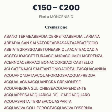
€150 – €200
Fiori a MONCENISIO
Cremazione
ABANO TERME
ABBADIA CERRETO
ABBADIA LARIANA
ABBADIA SAN SALVATORE
ABBASANTA
ABBATEGGIO
ABBIATEGRASSO
ABETONE
ABRIOLA
ACATE
ACCADIA
ACCEGLIO
ACCETTURA
ACCIANO
ACCUMOLI
ACERENZA
ACERNO
ACERRA
ACI BONACCORSI
ACI CASTELLO
ACI CATENA
ACI SANT'ANTONIO
ACIREALE
ACQUACANINA
ACQUAFONDATA
ACQUAFORMOSA
ACQUAFREDDA
ACQUALAGNA
ACQUANEGRA CREMONESE
ACQUANEGRA SUL CHIESE
ACQUAPENDENTE
ACQUAPPESA
ACQUARICA DEL CAPO
ACQUARO
ACQUASANTA TERME
ACQUASPARTA
ACQUAVIVA COLLECROCE
ACQUAVIVA D'ISERNIA