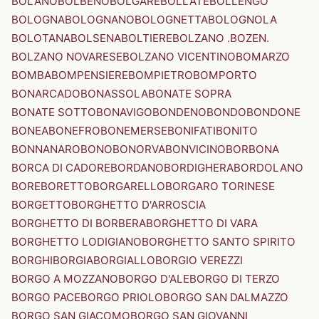
BOLANO
BOLBENO
BOLGARE
BOLLATE
BOLLENGO
BOLOGNA
BOLOGNANO
BOLOGNETTA
BOLOGNOLA
BOLOTANA
BOLSENA
BOLTIERE
BOLZANO .BOZEN.
BOLZANO NOVARESE
BOLZANO VICENTINO
BOMARZO
BOMBA
BOMPENSIERE
BOMPIETRO
BOMPORTO
BONARCADO
BONASSOLA
BONATE SOPRA
BONATE SOTTO
BONAVIGO
BONDENO
BONDO
BONDONE
BONEA
BONEFRO
BONEMERSE
BONIFATI
BONITO
BONNANARO
BONO
BONORVA
BONVICINO
BORBONA
BORCA DI CADORE
BORDANO
BORDIGHERA
BORDOLANO
BORE
BORETTO
BORGARELLO
BORGARO TORINESE
BORGETTO
BORGHETTO D'ARROSCIA
BORGHETTO DI BORBERA
BORGHETTO DI VARA
BORGHETTO LODIGIANO
BORGHETTO SANTO SPIRITO
BORGHI
BORGIA
BORGIALLO
BORGIO VEREZZI
BORGO A MOZZANO
BORGO D'ALE
BORGO DI TERZO
BORGO PACE
BORGO PRIOLO
BORGO SAN DALMAZZO
BORGO SAN GIACOMO
BORGO SAN GIOVANNI