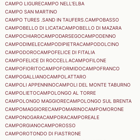
CAMPO LIGURE
CAMPO NELL'ELBA
CAMPO SAN MARTINO
CAMPO TURES .SAND IN TAUFERS.
CAMPOBASSO
CAMPOBELLO DI LICATA
CAMPOBELLO DI MAZARA
CAMPOCHIARO
CAMPODARSEGO
CAMPODENNO
CAMPODIMELE
CAMPODIPIETRA
CAMPODOLCINO
CAMPODORO
CAMPOFELICE DI FITALIA
CAMPOFELICE DI ROCCELLA
CAMPOFILONE
CAMPOFIORITO
CAMPOFORMIDO
CAMPOFRANCO
CAMPOGALLIANO
CAMPOLATTARO
CAMPOLI APPENNINO
CAMPOLI DEL MONTE TABURNO
CAMPOLIETO
CAMPOLONGO AL TORRE
CAMPOLONGO MAGGIORE
CAMPOLONGO SUL BRENTA
CAMPOMAGGIORE
CAMPOMARINO
CAMPOMORONE
CAMPONOGARA
CAMPORA
CAMPOREALE
CAMPORGIANO
CAMPOROSSO
CAMPOROTONDO DI FIASTRONE