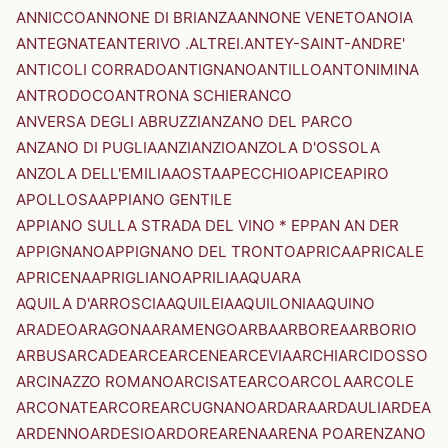
ANNICCO
ANNONE DI BRIANZA
ANNONE VENETO
ANOIA
ANTEGNATE
ANTERIVO .ALTREI.
ANTEY-SAINT-ANDRE'
ANTICOLI CORRADO
ANTIGNANO
ANTILLO
ANTONIMINA
ANTRODOCO
ANTRONA SCHIERANCO
ANVERSA DEGLI ABRUZZI
ANZANO DEL PARCO
ANZANO DI PUGLIA
ANZI
ANZIO
ANZOLA D'OSSOLA
ANZOLA DELL'EMILIA
AOSTA
APECCHIO
APICE
APIRO
APOLLOSA
APPIANO GENTILE
APPIANO SULLA STRADA DEL VINO * EPPAN AN DER
APPIGNANO
APPIGNANO DEL TRONTO
APRICA
APRICALE
APRICENA
APRIGLIANO
APRILIA
AQUARA
AQUILA D'ARROSCIA
AQUILEIA
AQUILONIA
AQUINO
ARADEO
ARAGONA
ARAMENGO
ARBA
ARBOREA
ARBORIO
ARBUS
ARCADE
ARCE
ARCENE
ARCEVIA
ARCHI
ARCIDOSSO
ARCINAZZO ROMANO
ARCISATE
ARCO
ARCOLA
ARCOLE
ARCONATE
ARCORE
ARCUGNANO
ARDARA
ARDAULI
ARDEA
ARDENNO
ARDESIO
ARDORE
ARENA
ARENA PO
ARENZANO