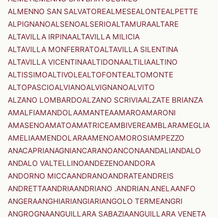
ALMENNO SAN SALVATORE
ALMESE
ALONTE
ALPETTE
ALPIGNANO
ALSENO
ALSERIO
ALTAMURA
ALTARE
ALTAVILLA IRPINA
ALTAVILLA MILICIA
ALTAVILLA MONFERRATO
ALTAVILLA SILENTINA
ALTAVILLA VICENTINA
ALTIDONA
ALTILIA
ALTINO
ALTISSIMO
ALTIVOLE
ALTOFONTE
ALTOMONTE
ALTOPASCIO
ALVIANO
ALVIGNANO
ALVITO
ALZANO LOMBARDO
ALZANO SCRIVIA
ALZATE BRIANZA
AMALFI
AMANDOLA
AMANTEA
AMARO
AMARONI
AMASENO
AMATO
AMATRICE
AMBIVERE
AMBLAR
AMEGLIA
AMELIA
AMENDOLARA
AMENO
AMOROSI
AMPEZZO
ANACAPRI
ANAGNI
ANCARANO
ANCONA
ANDALI
ANDALO
ANDALO VALTELLINO
ANDEZENO
ANDORA
ANDORNO MICCA
ANDRANO
ANDRATE
ANDREIS
ANDRETTA
ANDRIA
ANDRIANO .ANDRIAN.
ANELA
ANFO
ANGERA
ANGHIARI
ANGIARI
ANGOLO TERME
ANGRI
ANGROGNA
ANGUILLARA SABAZIA
ANGUILLARA VENETA