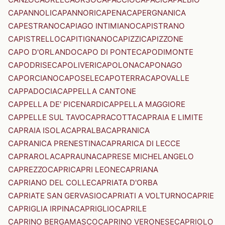
CAPANNOLI
CAPANNORI
CAPENA
CAPERGNANICA
CAPESTRANO
CAPIAGO INTIMIANO
CAPISTRANO
CAPISTRELLO
CAPITIGNANO
CAPIZZI
CAPIZZONE
CAPO D'ORLANDO
CAPO DI PONTE
CAPODIMONTE
CAPODRISE
CAPOLIVERI
CAPOLONA
CAPONAGO
CAPORCIANO
CAPOSELE
CAPOTERRA
CAPOVALLE
CAPPADOCIA
CAPPELLA CANTONE
CAPPELLA DE' PICENARDI
CAPPELLA MAGGIORE
CAPPELLE SUL TAVO
CAPRACOTTA
CAPRAIA E LIMITE
CAPRAIA ISOLA
CAPRALBA
CAPRANICA
CAPRANICA PRENESTINA
CAPRARICA DI LECCE
CAPRAROLA
CAPRAUNA
CAPRESE MICHELANGELO
CAPREZZO
CAPRI
CAPRI LEONE
CAPRIANA
CAPRIANO DEL COLLE
CAPRIATA D'ORBA
CAPRIATE SAN GERVASIO
CAPRIATI A VOLTURNO
CAPRIE
CAPRIGLIA IRPINA
CAPRIGLIO
CAPRILE
CAPRINO BERGAMASCO
CAPRINO VERONESE
CAPRIOLO