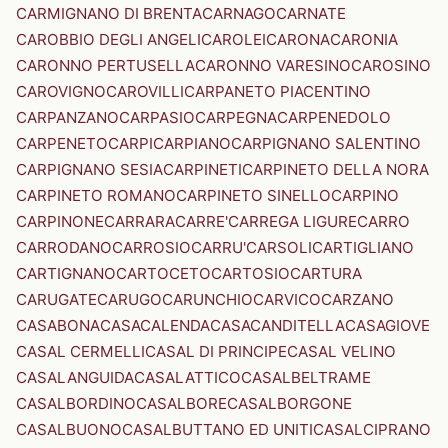
CARMIGNANO DI BRENTA
CARNAGO
CARNATE
CAROBBIO DEGLI ANGELI
CAROLEI
CARONA
CARONIA
CARONNO PERTUSELLA
CARONNO VARESINO
CAROSINO
CAROVIGNO
CAROVILLI
CARPANETO PIACENTINO
CARPANZANO
CARPASIO
CARPEGNA
CARPENEDOLO
CARPENETO
CARPI
CARPIANO
CARPIGNANO SALENTINO
CARPIGNANO SESIA
CARPINETI
CARPINETO DELLA NORA
CARPINETO ROMANO
CARPINETO SINELLO
CARPINO
CARPINONE
CARRARA
CARRE'
CARREGA LIGURE
CARRO
CARRODANO
CARROSIO
CARRU'
CARSOLI
CARTIGLIANO
CARTIGNANO
CARTOCETO
CARTOSIO
CARTURA
CARUGATE
CARUGO
CARUNCHIO
CARVICO
CARZANO
CASABONA
CASACALENDA
CASACANDITELLA
CASAGIOVE
CASAL CERMELLI
CASAL DI PRINCIPE
CASAL VELINO
CASALANGUIDA
CASALATTICO
CASALBELTRAME
CASALBORDINO
CASALBORE
CASALBORGONE
CASALBUONO
CASALBUTTANO ED UNITI
CASALCIPRANO