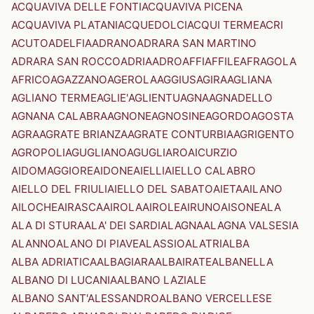
ACQUAVIVA DELLE FONTI
ACQUAVIVA PICENA
ACQUAVIVA PLATANI
ACQUEDOLCI
ACQUI TERME
ACRI
ACUTO
ADELFIA
ADRANO
ADRARA SAN MARTINO
ADRARA SAN ROCCO
ADRIA
ADRO
AFFI
AFFILE
AFRAGOLA
AFRICO
AGAZZANO
AGEROLA
AGGIUS
AGIRA
AGLIANA
AGLIANO TERME
AGLIE'
AGLIENTU
AGNA
AGNADELLO
AGNANA CALABRA
AGNONE
AGNOSINE
AGORDO
AGOSTA
AGRA
AGRATE BRIANZA
AGRATE CONTURBIA
AGRIGENTO
AGROPOLI
AGUGLIANO
AGUGLIARO
AICURZIO
AIDOMAGGIORE
AIDONE
AIELLI
AIELLO CALABRO
AIELLO DEL FRIULI
AIELLO DEL SABATO
AIETA
AILANO
AILOCHE
AIRASCA
AIROLA
AIROLE
AIRUNO
AISONE
ALA
ALA DI STURA
ALA' DEI SARDI
ALAGNA
ALAGNA VALSESIA
ALANNO
ALANO DI PIAVE
ALASSIO
ALATRI
ALBA
ALBA ADRIATICA
ALBAGIARA
ALBAIRATE
ALBANELLA
ALBANO DI LUCANIA
ALBANO LAZIALE
ALBANO SANT'ALESSANDRO
ALBANO VERCELLESE