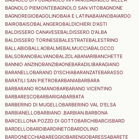
BAGNOLO PIEMONTE
BAGNOLO SAN VITO
BAGNONE
BAGNOREGIO
BAGOLINO
BAIA E LATINA
BAIANO
BAIARDO
BAIRO
BAISO
BALANGERO
BALDICHIERI D'ASTI
BALDISSERO CANAVESE
BALDISSERO D'ALBA
BALDISSERO TORINESE
BALESTRATE
BALESTRINO
BALLABIO
BALLAO
BALME
BALMUCCIA
BALOCCO
BALSORANO
BALVANO
BALZOLA
BANARI
BANCHETTE
BANNIO ANZINO
BANZI
BAONE
BARADILI
BARAGIANO
BARANELLO
BARANO D'ISCHIA
BARANZATE
BARASSO
BARATILI SAN PIETRO
BARBANIA
BARBARA
BARBARANO ROMANO
BARBARANO VICENTINO
BARBARESCO
BARBARIGA
BARBATA
BARBERINO DI MUGELLO
BARBERINO VAL D'ELSA
BARBIANELLO
BARBIANO .BARBIAN.
BARBONA
BARCELLONA POZZO DI GOTTO
BARCHI
BARCIS
BARD
BARDELLO
BARDI
BARDINETO
BARDOLINO
BARDONECCHIA
BAREGGIO
BARENGO
BARESSA
BARETE