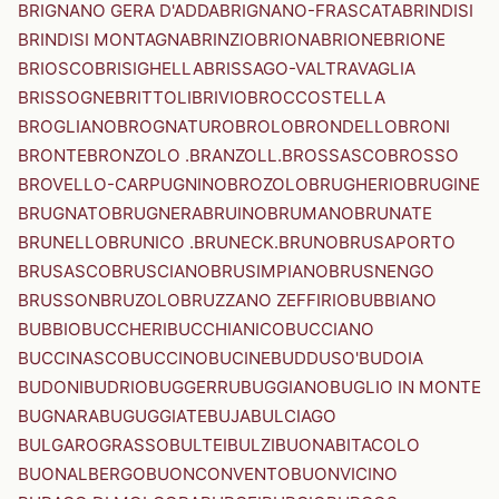
BRIGNANO GERA D'ADDA
BRIGNANO-FRASCATA
BRINDISI
BRINDISI MONTAGNA
BRINZIO
BRIONA
BRIONE
BRIONE
BRIOSCO
BRISIGHELLA
BRISSAGO-VALTRAVAGLIA
BRISSOGNE
BRITTOLI
BRIVIO
BROCCOSTELLA
BROGLIANO
BROGNATURO
BROLO
BRONDELLO
BRONI
BRONTE
BRONZOLO .BRANZOLL.
BROSSASCO
BROSSO
BROVELLO-CARPUGNINO
BROZOLO
BRUGHERIO
BRUGINE
BRUGNATO
BRUGNERA
BRUINO
BRUMANO
BRUNATE
BRUNELLO
BRUNICO .BRUNECK.
BRUNO
BRUSAPORTO
BRUSASCO
BRUSCIANO
BRUSIMPIANO
BRUSNENGO
BRUSSON
BRUZOLO
BRUZZANO ZEFFIRIO
BUBBIANO
BUBBIO
BUCCHERI
BUCCHIANICO
BUCCIANO
BUCCINASCO
BUCCINO
BUCINE
BUDDUSO'
BUDOIA
BUDONI
BUDRIO
BUGGERRU
BUGGIANO
BUGLIO IN MONTE
BUGNARA
BUGUGGIATE
BUJA
BULCIAGO
BULGAROGRASSO
BULTEI
BULZI
BUONABITACOLO
BUONALBERGO
BUONCONVENTO
BUONVICINO