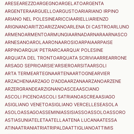
ARESE
AREZZO
ARGEGNO
ARGELATO
ARGENTA
ARGENTERA
ARGUELLO
ARGUSTO
ARI
ARIANO IRPINO
ARIANO NEL POLESINE
ARICCIA
ARIELLI
ARIENZO
ARIGNANO
ARITZO
ARIZZANO
ARLENA DI CASTRO
ARLUNO
ARMENO
ARMENTO
ARMUNGIA
ARNAD
ARNARA
ARNASCO
ARNESANO
AROLA
ARONA
AROSIO
ARPAIA
ARPAISE
ARPINO
ARQUA' PETRARCA
ARQUA' POLESINE
ARQUATA DEL TRONTO
ARQUATA SCRIVIA
ARRE
ARRONE
ARSAGO SEPRIO
ARSIE'
ARSIERO
ARSITA
ARSOLI
ARTA TERME
ARTEGNA
ARTENA
ARTOGNE
ARVIER
ARZACHENA
ARZAGO D'ADDA
ARZANA
ARZANO
ARZENE
ARZERGRANDE
ARZIGNANO
ASCEA
ASCIANO
ASCOLI PICENO
ASCOLI SATRIANO
ASCREA
ASIAGO
ASIGLIANO VENETO
ASIGLIANO VERCELLESE
ASOLA
ASOLO
ASSAGO
ASSEMINI
ASSISI
ASSO
ASSOLO
ASSORO
ASTI
ASUNI
ATELETA
ATELLA
ATENA LUCANA
ATESSA
ATINA
ATRANI
ATRI
ATRIPALDA
ATTIGLIANO
ATTIMIS