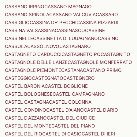
CASSANO IRPINO
CASSANO MAGNAGO
CASSANO SPINOLA
CASSANO VALCUVIA
CASSARO
CASSIGLIO
CASSINA DE' PECCHI
CASSINA RIZZARDI
CASSINA VALSASSINA
CASSINASCO
CASSINE
CASSINELLE
CASSINETTA DI LUGAGNANO
CASSINO
CASSOLA
CASSOLNOVO
CASTAGNARO
CASTAGNETO CARDUCCI
CASTAGNETO PO
CASTAGNITO
CASTAGNOLE DELLE LANZE
CASTAGNOLE MONFERRATO
CASTAGNOLE PIEMONTE
CASTANA
CASTANO PRIMO
CASTEGGIO
CASTEGNATO
CASTEGNERO
CASTEL BARONIA
CASTEL BOGLIONE
CASTEL BOLOGNESE
CASTEL CAMPAGNANO
CASTEL CASTAGNA
CASTEL COLONNA
CASTEL CONDINO
CASTEL D'AIANO
CASTEL D'ARIO
CASTEL D'AZZANO
CASTEL DEL GIUDICE
CASTEL DEL MONTE
CASTEL DEL PIANO
CASTEL DEL RIO
CASTEL DI CASIO
CASTEL DI IERI