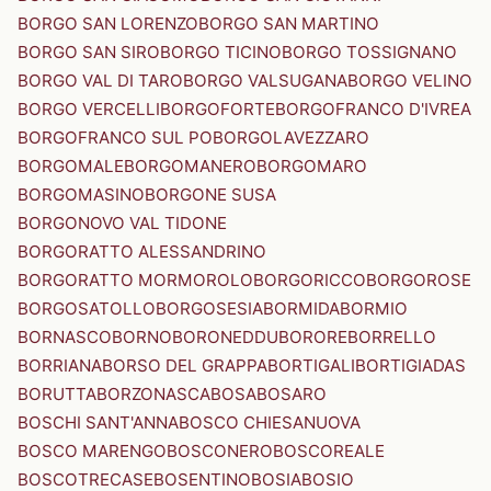
BORGO SAN LORENZO
BORGO SAN MARTINO
BORGO SAN SIRO
BORGO TICINO
BORGO TOSSIGNANO
BORGO VAL DI TARO
BORGO VALSUGANA
BORGO VELINO
BORGO VERCELLI
BORGOFORTE
BORGOFRANCO D'IVREA
BORGOFRANCO SUL PO
BORGOLAVEZZARO
BORGOMALE
BORGOMANERO
BORGOMARO
BORGOMASINO
BORGONE SUSA
BORGONOVO VAL TIDONE
BORGORATTO ALESSANDRINO
BORGORATTO MORMOROLO
BORGORICCO
BORGOROSE
BORGOSATOLLO
BORGOSESIA
BORMIDA
BORMIO
BORNASCO
BORNO
BORONEDDU
BORORE
BORRELLO
BORRIANA
BORSO DEL GRAPPA
BORTIGALI
BORTIGIADAS
BORUTTA
BORZONASCA
BOSA
BOSARO
BOSCHI SANT'ANNA
BOSCO CHIESANUOVA
BOSCO MARENGO
BOSCONERO
BOSCOREALE
BOSCOTRECASE
BOSENTINO
BOSIA
BOSIO