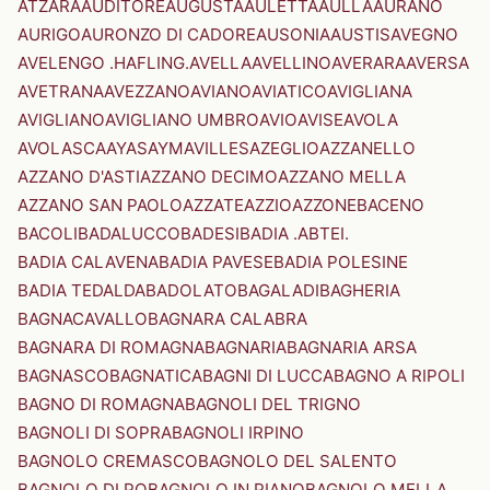
ATZARA
AUDITORE
AUGUSTA
AULETTA
AULLA
AURANO
AURIGO
AURONZO DI CADORE
AUSONIA
AUSTIS
AVEGNO
AVELENGO .HAFLING.
AVELLA
AVELLINO
AVERARA
AVERSA
AVETRANA
AVEZZANO
AVIANO
AVIATICO
AVIGLIANA
AVIGLIANO
AVIGLIANO UMBRO
AVIO
AVISE
AVOLA
AVOLASCA
AYAS
AYMAVILLES
AZEGLIO
AZZANELLO
AZZANO D'ASTI
AZZANO DECIMO
AZZANO MELLA
AZZANO SAN PAOLO
AZZATE
AZZIO
AZZONE
BACENO
BACOLI
BADALUCCO
BADESI
BADIA .ABTEI.
BADIA CALAVENA
BADIA PAVESE
BADIA POLESINE
BADIA TEDALDA
BADOLATO
BAGALADI
BAGHERIA
BAGNACAVALLO
BAGNARA CALABRA
BAGNARA DI ROMAGNA
BAGNARIA
BAGNARIA ARSA
BAGNASCO
BAGNATICA
BAGNI DI LUCCA
BAGNO A RIPOLI
BAGNO DI ROMAGNA
BAGNOLI DEL TRIGNO
BAGNOLI DI SOPRA
BAGNOLI IRPINO
BAGNOLO CREMASCO
BAGNOLO DEL SALENTO
BAGNOLO DI PO
BAGNOLO IN PIANO
BAGNOLO MELLA