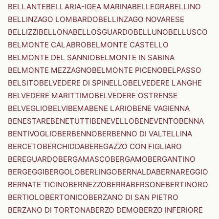
BELLANTE
BELLARIA-IGEA MARINA
BELLEGRA
BELLINO
BELLINZAGO LOMBARDO
BELLINZAGO NOVARESE
BELLIZZI
BELLONA
BELLOSGUARDO
BELLUNO
BELLUSCO
BELMONTE CALABRO
BELMONTE CASTELLO
BELMONTE DEL SANNIO
BELMONTE IN SABINA
BELMONTE MEZZAGNO
BELMONTE PICENO
BELPASSO
BELSITO
BELVEDERE DI SPINELLO
BELVEDERE LANGHE
BELVEDERE MARITTIMO
BELVEDERE OSTRENSE
BELVEGLIO
BELVI
BEMA
BENE LARIO
BENE VAGIENNA
BENESTARE
BENETUTTI
BENEVELLO
BENEVENTO
BENNA
BENTIVOGLIO
BERBENNO
BERBENNO DI VALTELLINA
BERCETO
BERCHIDDA
BEREGAZZO CON FIGLIARO
BEREGUARDO
BERGAMASCO
BERGAMO
BERGANTINO
BERGEGGI
BERGOLO
BERLINGO
BERNALDA
BERNAREGGIO
BERNATE TICINO
BERNEZZO
BERRA
BERSONE
BERTINORO
BERTIOLO
BERTONICO
BERZANO DI SAN PIETRO
BERZANO DI TORTONA
BERZO DEMO
BERZO INFERIORE