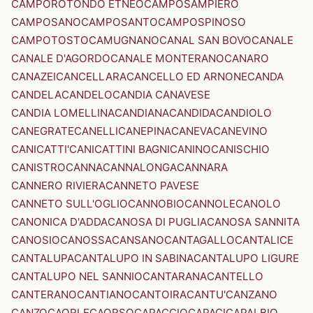
CAMPOROTONDO ETNEO
CAMPOSAMPIERO
CAMPOSANO
CAMPOSANTO
CAMPOSPINOSO
CAMPOTOSTO
CAMUGNANO
CANAL SAN BOVO
CANALE
CANALE D'AGORDO
CANALE MONTERANO
CANARO
CANAZEI
CANCELLARA
CANCELLO ED ARNONE
CANDA
CANDELA
CANDELO
CANDIA CANAVESE
CANDIA LOMELLINA
CANDIANA
CANDIDA
CANDIOLO
CANEGRATE
CANELLI
CANEPINA
CANEVA
CANEVINO
CANICATTI'
CANICATTINI BAGNI
CANINO
CANISCHIO
CANISTRO
CANNA
CANNALONGA
CANNARA
CANNERO RIVIERA
CANNETO PAVESE
CANNETO SULL'OGLIO
CANNOBIO
CANNOLE
CANOLO
CANONICA D'ADDA
CANOSA DI PUGLIA
CANOSA SANNITA
CANOSIO
CANOSSA
CANSANO
CANTAGALLO
CANTALICE
CANTALUPA
CANTALUPO IN SABINA
CANTALUPO LIGURE
CANTALUPO NEL SANNIO
CANTARANA
CANTELLO
CANTERANO
CANTIANO
CANTOIRA
CANTU'
CANZANO
CANZO
CAORLE
CAORSO
CAPACCIO
CAPACI
CAPALBIO