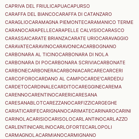
CAPRIVA DEL FRIULI
CAPUA
CAPURSO
CARAFFA DEL BIANCO
CARAFFA DI CATANZARO
CARAGLIO
CARAMAGNA PIEMONTE
CARAMANICO TERME
CARANO
CARAPELLE
CARAPELLE CALVISIO
CARASCO
CARASSAI
CARATE BRIANZA
CARATE URIO
CARAVAGGIO
CARAVATE
CARAVINO
CARAVONICA
CARBOGNANO
CARBONARA AL TICINO
CARBONARA DI NOLA
CARBONARA DI PO
CARBONARA SCRIVIA
CARBONATE
CARBONE
CARBONERA
CARBONIA
CARCARE
CARCERI
CARCOFORO
CARDANO AL CAMPO
CARDE'
CARDEDU
CARDETO
CARDINALE
CARDITO
CAREGGINE
CAREMA
CARENNO
CARENTINO
CARERI
CARESANA
CARESANABLOT
CAREZZANO
CARFIZZI
CARGEGHE
CARIATI
CARIFE
CARIGNANO
CARIMATE
CARINARO
CARINI
CARINOLA
CARISIO
CARISOLO
CARLANTINO
CARLAZZO
CARLENTINI
CARLINO
CARLOFORTE
CARLOPOLI
CARMAGNOLA
CARMIANO
CARMIGNANO