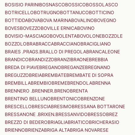
BOSISIO PARINI
BOSNASCO
BOSSICO
BOSSOLASCO
BOTRICELLO
BOTRUGNO
BOTTANUCO
BOTTICINO
BOTTIDDA
BOVA
BOVA MARINA
BOVALINO
BOVEGNO
BOVES
BOVEZZO
BOVILLE ERNICA
BOVINO
BOVISIO-MASCIAGO
BOVOLENTA
BOVOLONE
BOZZOLE
BOZZOLO
BRA
BRACCA
BRACCIANO
BRACIGLIANO
BRAIES .PRAGS.
BRALLO DI PREGOLA
BRANCALEONE
BRANDICO
BRANDIZZO
BRANZI
BRAONE
BREBBIA
BREDA DI PIAVE
BREGANO
BREGANZE
BREGNANO
BREGUZZO
BREIA
BREMBATE
BREMBATE DI SOPRA
BREMBILLA
BREMBIO
BREME
BRENDOLA
BRENNA
BRENNERO .BRENNER.
BRENO
BRENTA
BRENTINO BELLUNO
BRENTONICO
BRENZONE
BRESCELLO
BRESCIA
BRESIMO
BRESSANA BOTTARONE
BRESSANONE .BRIXEN.
BRESSANVIDO
BRESSO
BREZ
BREZZO DI BEDERO
BRIAGLIA
BRIATICO
BRICHERASIO
BRIENNO
BRIENZA
BRIGA ALTA
BRIGA NOVARESE