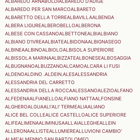
ALBAREDO ARNABOLDI
ALBAREDO D'ADIGE
ALBAREDO PER SAN MARCO
ALBARETO
ALBARETTO DELLA TORRE
ALBAVILLA
ALBENGA
ALBERA LIGURE
ALBEROBELLO
ALBERONA
ALBESE CON CASSANO
ALBETTONE
ALBI
ALBIANO
ALBIANO D'IVREA
ALBIATE
ALBIDONA
ALBIGNASEGO
ALBINEA
ALBINO
ALBIOLO
ALBISOLA SUPERIORE
ALBISSOLA MARINA
ALBIZZATE
ALBONESE
ALBOSAGGIA
ALBUGNANO
ALBUZZANO
ALCAMO
ALCARA LI FUSI
ALDENO
ALDINO .ALDEIN.
ALES
ALESSANDRIA
ALESSANDRIA DEL CARRETTO
ALESSANDRIA DELLA ROCCA
ALESSANO
ALEZIO
ALFANO
ALFEDENA
ALFIANELLO
ALFIANO NATTA
ALFONSINE
ALGHERO
ALGUA
ALI'
ALI' TERME
ALIA
ALIANO
ALICE BEL COLLE
ALICE CASTELLO
ALICE SUPERIORE
ALIFE
ALIMENA
ALIMINUSA
ALLAI
ALLEGHE
ALLEIN
ALLERONA
ALLISTE
ALLUMIERE
ALLUVIONI CAMBIO'
ALME'
ALMENNO SAN BARTOLOMEO