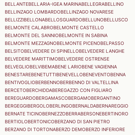
BELLANTE
BELLARIA-IGEA MARINA
BELLEGRA
BELLINO
BELLINZAGO LOMBARDO
BELLINZAGO NOVARESE
BELLIZZI
BELLONA
BELLOSGUARDO
BELLUNO
BELLUSCO
BELMONTE CALABRO
BELMONTE CASTELLO
BELMONTE DEL SANNIO
BELMONTE IN SABINA
BELMONTE MEZZAGNO
BELMONTE PICENO
BELPASSO
BELSITO
BELVEDERE DI SPINELLO
BELVEDERE LANGHE
BELVEDERE MARITTIMO
BELVEDERE OSTRENSE
BELVEGLIO
BELVI
BEMA
BENE LARIO
BENE VAGIENNA
BENESTARE
BENETUTTI
BENEVELLO
BENEVENTO
BENNA
BENTIVOGLIO
BERBENNO
BERBENNO DI VALTELLINA
BERCETO
BERCHIDDA
BEREGAZZO CON FIGLIARO
BEREGUARDO
BERGAMASCO
BERGAMO
BERGANTINO
BERGEGGI
BERGOLO
BERLINGO
BERNALDA
BERNAREGGIO
BERNATE TICINO
BERNEZZO
BERRA
BERSONE
BERTINORO
BERTIOLO
BERTONICO
BERZANO DI SAN PIETRO
BERZANO DI TORTONA
BERZO DEMO
BERZO INFERIORE