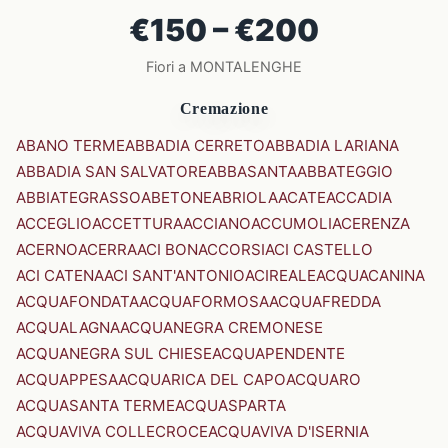
€150 – €200
Fiori a MONTALENGHE
Cremazione
ABANO TERME
ABBADIA CERRETO
ABBADIA LARIANA
ABBADIA SAN SALVATORE
ABBASANTA
ABBATEGGIO
ABBIATEGRASSO
ABETONE
ABRIOLA
ACATE
ACCADIA
ACCEGLIO
ACCETTURA
ACCIANO
ACCUMOLI
ACERENZA
ACERNO
ACERRA
ACI BONACCORSI
ACI CASTELLO
ACI CATENA
ACI SANT'ANTONIO
ACIREALE
ACQUACANINA
ACQUAFONDATA
ACQUAFORMOSA
ACQUAFREDDA
ACQUALAGNA
ACQUANEGRA CREMONESE
ACQUANEGRA SUL CHIESE
ACQUAPENDENTE
ACQUAPPESA
ACQUARICA DEL CAPO
ACQUARO
ACQUASANTA TERME
ACQUASPARTA
ACQUAVIVA COLLECROCE
ACQUAVIVA D'ISERNIA