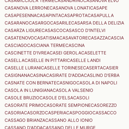
CASAMICCIOLA TERME
CASANDRINO
CASANOVA ELVO
CASANOVA LERRONE
CASANOVA LONATI
CASAPE
CASAPESENNA
CASAPINTA
CASAPROTA
CASAPULLA
CASARANO
CASARGO
CASARILE
CASARSA DELLA DELIZIA
CASARZA LIGURE
CASASCO
CASASCO D'INTELVI
CASATENOVO
CASATISMA
CASAVATORE
CASAZZA
CASCIA
CASCIAGO
CASCIANA TERME
CASCINA
CASCINETTE D'IVREA
CASEI GEROLA
CASELETTE
CASELLA
CASELLE IN PITTARI
CASELLE LANDI
CASELLE LURANI
CASELLE TORINESE
CASERTA
CASIER
CASIGNANA
CASINA
CASIRATE D'ADDA
CASLINO D'ERBA
CASNATE CON BERNATE
CASNIGO
CASOLA DI NAPOLI
CASOLA IN LUNIGIANA
CASOLA VALSENIO
CASOLE BRUZIO
CASOLE D'ELSA
CASOLI
CASORATE PRIMO
CASORATE SEMPIONE
CASOREZZO
CASORIA
CASORZO
CASPERIA
CASPOGGIO
CASSACCO
CASSAGO BRIANZA
CASSANO ALLO IONIO
CASSANO D'ADDA
CASSANO DELLE MURGE