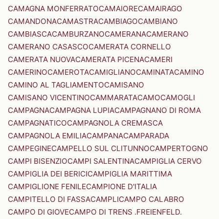
CAMAGNA MONFERRATO
CAMAIORE
CAMAIRAGO
CAMANDONA
CAMASTRA
CAMBIAGO
CAMBIANO
CAMBIASCA
CAMBURZANO
CAMERANA
CAMERANO
CAMERANO CASASCO
CAMERATA CORNELLO
CAMERATA NUOVA
CAMERATA PICENA
CAMERI
CAMERINO
CAMEROTA
CAMIGLIANO
CAMINATA
CAMINO
CAMINO AL TAGLIAMENTO
CAMISANO
CAMISANO VICENTINO
CAMMARATA
CAMO
CAMOGLI
CAMPAGNA
CAMPAGNA LUPIA
CAMPAGNANO DI ROMA
CAMPAGNATICO
CAMPAGNOLA CREMASCA
CAMPAGNOLA EMILIA
CAMPANA
CAMPARADA
CAMPEGINE
CAMPELLO SUL CLITUNNO
CAMPERTOGNO
CAMPI BISENZIO
CAMPI SALENTINA
CAMPIGLIA CERVO
CAMPIGLIA DEI BERICI
CAMPIGLIA MARITTIMA
CAMPIGLIONE FENILE
CAMPIONE D'ITALIA
CAMPITELLO DI FASSA
CAMPLI
CAMPO CALABRO
CAMPO DI GIOVE
CAMPO DI TRENS .FREIENFELD.