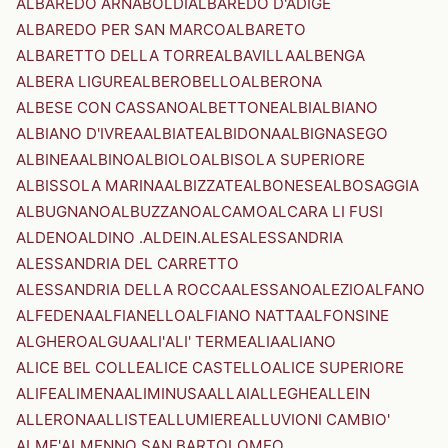
ALBAREDO ARNABOLDI
ALBAREDO D'ADIGE
ALBAREDO PER SAN MARCO
ALBARETO
ALBARETTO DELLA TORRE
ALBAVILLA
ALBENGA
ALBERA LIGURE
ALBEROBELLO
ALBERONA
ALBESE CON CASSANO
ALBETTONE
ALBI
ALBIANO
ALBIANO D'IVREA
ALBIATE
ALBIDONA
ALBIGNASEGO
ALBINEA
ALBINO
ALBIOLO
ALBISOLA SUPERIORE
ALBISSOLA MARINA
ALBIZZATE
ALBONESE
ALBOSAGGIA
ALBUGNANO
ALBUZZANO
ALCAMO
ALCARA LI FUSI
ALDENO
ALDINO .ALDEIN.
ALES
ALESSANDRIA
ALESSANDRIA DEL CARRETTO
ALESSANDRIA DELLA ROCCA
ALESSANO
ALEZIO
ALFANO
ALFEDENA
ALFIANELLO
ALFIANO NATTA
ALFONSINE
ALGHERO
ALGUA
ALI'
ALI' TERME
ALIA
ALIANO
ALICE BEL COLLE
ALICE CASTELLO
ALICE SUPERIORE
ALIFE
ALIMENA
ALIMINUSA
ALLAI
ALLEGHE
ALLEIN
ALLERONA
ALLISTE
ALLUMIERE
ALLUVIONI CAMBIO'
ALME'
ALMENNO SAN BARTOLOMEO