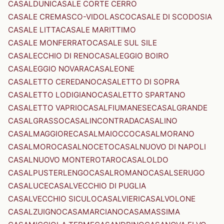
CASALDUNI
CASALE CORTE CERRO
CASALE CREMASCO-VIDOLASCO
CASALE DI SCODOSIA
CASALE LITTA
CASALE MARITTIMO
CASALE MONFERRATO
CASALE SUL SILE
CASALECCHIO DI RENO
CASALEGGIO BOIRO
CASALEGGIO NOVARA
CASALEONE
CASALETTO CEREDANO
CASALETTO DI SOPRA
CASALETTO LODIGIANO
CASALETTO SPARTANO
CASALETTO VAPRIO
CASALFIUMANESE
CASALGRANDE
CASALGRASSO
CASALINCONTRADA
CASALINO
CASALMAGGIORE
CASALMAIOCCO
CASALMORANO
CASALMORO
CASALNOCETO
CASALNUOVO DI NAPOLI
CASALNUOVO MONTEROTARO
CASALOLDO
CASALPUSTERLENGO
CASALROMANO
CASALSERUGO
CASALUCE
CASALVECCHIO DI PUGLIA
CASALVECCHIO SICULO
CASALVIERI
CASALVOLONE
CASALZUIGNO
CASAMARCIANO
CASAMASSIMA