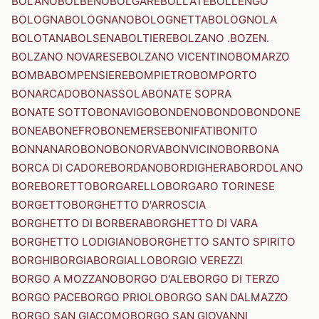
BOLANO
BOLBENO
BOLGARE
BOLLATE
BOLLENGO
BOLOGNA
BOLOGNANO
BOLOGNETTA
BOLOGNOLA
BOLOTANA
BOLSENA
BOLTIERE
BOLZANO .BOZEN.
BOLZANO NOVARESE
BOLZANO VICENTINO
BOMARZO
BOMBA
BOMPENSIERE
BOMPIETRO
BOMPORTO
BONARCADO
BONASSOLA
BONATE SOPRA
BONATE SOTTO
BONAVIGO
BONDENO
BONDO
BONDONE
BONEA
BONEFRO
BONEMERSE
BONIFATI
BONITO
BONNANARO
BONO
BONORVA
BONVICINO
BORBONA
BORCA DI CADORE
BORDANO
BORDIGHERA
BORDOLANO
BORE
BORETTO
BORGARELLO
BORGARO TORINESE
BORGETTO
BORGHETTO D'ARROSCIA
BORGHETTO DI BORBERA
BORGHETTO DI VARA
BORGHETTO LODIGIANO
BORGHETTO SANTO SPIRITO
BORGHI
BORGIA
BORGIALLO
BORGIO VEREZZI
BORGO A MOZZANO
BORGO D'ALE
BORGO DI TERZO
BORGO PACE
BORGO PRIOLO
BORGO SAN DALMAZZO
BORGO SAN GIACOMO
BORGO SAN GIOVANNI