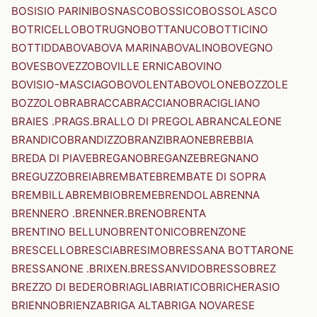
BOSISIO PARINI
BOSNASCO
BOSSICO
BOSSOLASCO
BOTRICELLO
BOTRUGNO
BOTTANUCO
BOTTICINO
BOTTIDDA
BOVA
BOVA MARINA
BOVALINO
BOVEGNO
BOVES
BOVEZZO
BOVILLE ERNICA
BOVINO
BOVISIO-MASCIAGO
BOVOLENTA
BOVOLONE
BOZZOLE
BOZZOLO
BRA
BRACCA
BRACCIANO
BRACIGLIANO
BRAIES .PRAGS.
BRALLO DI PREGOLA
BRANCALEONE
BRANDICO
BRANDIZZO
BRANZI
BRAONE
BREBBIA
BREDA DI PIAVE
BREGANO
BREGANZE
BREGNANO
BREGUZZO
BREIA
BREMBATE
BREMBATE DI SOPRA
BREMBILLA
BREMBIO
BREME
BRENDOLA
BRENNA
BRENNERO .BRENNER.
BRENO
BRENTA
BRENTINO BELLUNO
BRENTONICO
BRENZONE
BRESCELLO
BRESCIA
BRESIMO
BRESSANA BOTTARONE
BRESSANONE .BRIXEN.
BRESSANVIDO
BRESSO
BREZ
BREZZO DI BEDERO
BRIAGLIA
BRIATICO
BRICHERASIO
BRIENNO
BRIENZA
BRIGA ALTA
BRIGA NOVARESE