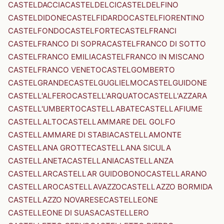
CASTELDACCIA
CASTELDELCI
CASTELDELFINO
CASTELDIDONE
CASTELFIDARDO
CASTELFIORENTINO
CASTELFONDO
CASTELFORTE
CASTELFRANCI
CASTELFRANCO DI SOPRA
CASTELFRANCO DI SOTTO
CASTELFRANCO EMILIA
CASTELFRANCO IN MISCANO
CASTELFRANCO VENETO
CASTELGOMBERTO
CASTELGRANDE
CASTELGUGLIELMO
CASTELGUIDONE
CASTELL'ALFERO
CASTELL'ARQUATO
CASTELL'AZZARA
CASTELL'UMBERTO
CASTELLABATE
CASTELLAFIUME
CASTELLALTO
CASTELLAMMARE DEL GOLFO
CASTELLAMMARE DI STABIA
CASTELLAMONTE
CASTELLANA GROTTE
CASTELLANA SICULA
CASTELLANETA
CASTELLANIA
CASTELLANZA
CASTELLAR
CASTELLAR GUIDOBONO
CASTELLARANO
CASTELLARO
CASTELLAVAZZO
CASTELLAZZO BORMIDA
CASTELLAZZO NOVARESE
CASTELLEONE
CASTELLEONE DI SUASA
CASTELLERO