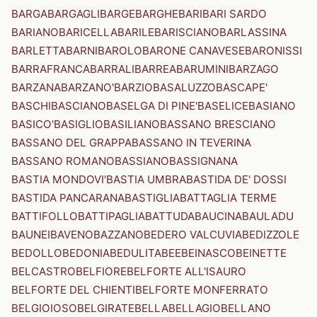
BARGA
BARGAGLI
BARGE
BARGHE
BARI
BARI SARDO
BARIANO
BARICELLA
BARILE
BARISCIANO
BARLASSINA
BARLETTA
BARNI
BAROLO
BARONE CANAVESE
BARONISSI
BARRAFRANCA
BARRALI
BARREA
BARUMINI
BARZAGO
BARZANA
BARZANO'
BARZIO
BASALUZZO
BASCAPE'
BASCHI
BASCIANO
BASELGA DI PINE'
BASELICE
BASIANO
BASICO'
BASIGLIO
BASILIANO
BASSANO BRESCIANO
BASSANO DEL GRAPPA
BASSANO IN TEVERINA
BASSANO ROMANO
BASSIANO
BASSIGNANA
BASTIA MONDOVI'
BASTIA UMBRA
BASTIDA DE' DOSSI
BASTIDA PANCARANA
BASTIGLIA
BATTAGLIA TERME
BATTIFOLLO
BATTIPAGLIA
BATTUDA
BAUCINA
BAULADU
BAUNEI
BAVENO
BAZZANO
BEDERO VALCUVIA
BEDIZZOLE
BEDOLLO
BEDONIA
BEDULITA
BEE
BEINASCO
BEINETTE
BELCASTRO
BELFIORE
BELFORTE ALL'ISAURO
BELFORTE DEL CHIENTI
BELFORTE MONFERRATO
BELGIOIOSO
BELGIRATE
BELLA
BELLAGIO
BELLANO