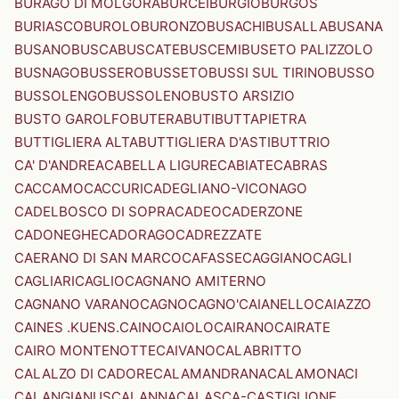
BURAGO DI MOLGORA
BURCEI
BURGIO
BURGOS
BURIASCO
BUROLO
BURONZO
BUSACHI
BUSALLA
BUSANA
BUSANO
BUSCA
BUSCATE
BUSCEMI
BUSETO PALIZZOLO
BUSNAGO
BUSSERO
BUSSETO
BUSSI SUL TIRINO
BUSSO
BUSSOLENGO
BUSSOLENO
BUSTO ARSIZIO
BUSTO GAROLFO
BUTERA
BUTI
BUTTAPIETRA
BUTTIGLIERA ALTA
BUTTIGLIERA D'ASTI
BUTTRIO
CA' D'ANDREA
CABELLA LIGURE
CABIATE
CABRAS
CACCAMO
CACCURI
CADEGLIANO-VICONAGO
CADELBOSCO DI SOPRA
CADEO
CADERZONE
CADONEGHE
CADORAGO
CADREZZATE
CAERANO DI SAN MARCO
CAFASSE
CAGGIANO
CAGLI
CAGLIARI
CAGLIO
CAGNANO AMITERNO
CAGNANO VARANO
CAGNO
CAGNO'
CAIANELLO
CAIAZZO
CAINES .KUENS.
CAINO
CAIOLO
CAIRANO
CAIRATE
CAIRO MONTENOTTE
CAIVANO
CALABRITTO
CALALZO DI CADORE
CALAMANDRANA
CALAMONACI
CALANGIANUS
CALANNA
CALASCA-CASTIGLIONE