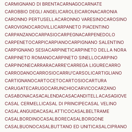
CARMIGNANO DI BRENTA
CARNAGO
CARNATE
CAROBBIO DEGLI ANGELI
CAROLEI
CARONA
CARONIA
CARONNO PERTUSELLA
CARONNO VARESINO
CAROSINO
CAROVIGNO
CAROVILLI
CARPANETO PIACENTINO
CARPANZANO
CARPASIO
CARPEGNA
CARPENEDOLO
CARPENETO
CARPI
CARPIANO
CARPIGNANO SALENTINO
CARPIGNANO SESIA
CARPINETI
CARPINETO DELLA NORA
CARPINETO ROMANO
CARPINETO SINELLO
CARPINO
CARPINONE
CARRARA
CARRE'
CARREGA LIGURE
CARRO
CARRODANO
CARROSIO
CARRU'
CARSOLI
CARTIGLIANO
CARTIGNANO
CARTOCETO
CARTOSIO
CARTURA
CARUGATE
CARUGO
CARUNCHIO
CARVICO
CARZANO
CASABONA
CASACALENDA
CASACANDITELLA
CASAGIOVE
CASAL CERMELLI
CASAL DI PRINCIPE
CASAL VELINO
CASALANGUIDA
CASALATTICO
CASALBELTRAME
CASALBORDINO
CASALBORE
CASALBORGONE
CASALBUONO
CASALBUTTANO ED UNITI
CASALCIPRANO