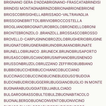
BRIGNANO GERA D'ADDA
BRIGNANO-FRASCATA
BRINDISI
BRINDISI MONTAGNA
BRINZIO
BRIONA
BRIONE
BRIONE
BRIOSCO
BRISIGHELLA
BRISSAGO-VALTRAVAGLIA
BRISSOGNE
BRITTOLI
BRIVIO
BROCCOSTELLA
BROGLIANO
BROGNATURO
BROLO
BRONDELLO
BRONI
BRONTE
BRONZOLO .BRANZOLL.
BROSSASCO
BROSSO
BROVELLO-CARPUGNINO
BROZOLO
BRUGHERIO
BRUGINE
BRUGNATO
BRUGNERA
BRUINO
BRUMANO
BRUNATE
BRUNELLO
BRUNICO .BRUNECK.
BRUNO
BRUSAPORTO
BRUSASCO
BRUSCIANO
BRUSIMPIANO
BRUSNENGO
BRUSSON
BRUZOLO
BRUZZANO ZEFFIRIO
BUBBIANO
BUBBIO
BUCCHERI
BUCCHIANICO
BUCCIANO
BUCCINASCO
BUCCINO
BUCINE
BUDDUSO'
BUDOIA
BUDONI
BUDRIO
BUGGERRU
BUGGIANO
BUGLIO IN MONTE
BUGNARA
BUGUGGIATE
BUJA
BULCIAGO
BULGAROGRASSO
BULTEI
BULZI
BUONABITACOLO
BUONALBERGO
BUONCONVENTO
BUONVICINO