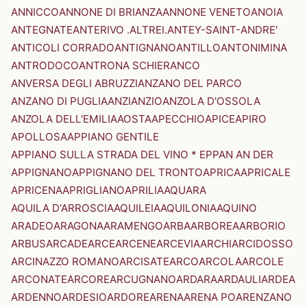
ANNICCO
ANNONE DI BRIANZA
ANNONE VENETO
ANOIA
ANTEGNATE
ANTERIVO .ALTREI.
ANTEY-SAINT-ANDRE'
ANTICOLI CORRADO
ANTIGNANO
ANTILLO
ANTONIMINA
ANTRODOCO
ANTRONA SCHIERANCO
ANVERSA DEGLI ABRUZZI
ANZANO DEL PARCO
ANZANO DI PUGLIA
ANZI
ANZIO
ANZOLA D'OSSOLA
ANZOLA DELL'EMILIA
AOSTA
APECCHIO
APICE
APIRO
APOLLOSA
APPIANO GENTILE
APPIANO SULLA STRADA DEL VINO * EPPAN AN DER
APPIGNANO
APPIGNANO DEL TRONTO
APRICA
APRICALE
APRICENA
APRIGLIANO
APRILIA
AQUARA
AQUILA D'ARROSCIA
AQUILEIA
AQUILONIA
AQUINO
ARADEO
ARAGONA
ARAMENGO
ARBA
ARBOREA
ARBORIO
ARBUS
ARCADE
ARCE
ARCENE
ARCEVIA
ARCHI
ARCIDOSSO
ARCINAZZO ROMANO
ARCISATE
ARCO
ARCOLA
ARCOLE
ARCONATE
ARCORE
ARCUGNANO
ARDARA
ARDAULI
ARDEA
ARDENNO
ARDESIO
ARDORE
ARENA
ARENA PO
ARENZANO