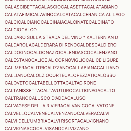
CALASCIBETTA
CALASCIO
CALASETTA
CALATABIANO
CALATAFIMI
CALAVINO
CALCATA
CALCERANICA AL LAGO
CALCI
CALCIANO
CALCINAIA
CALCINATE
CALCINATO
CALCIO
CALCO
CALDARO SULLA STRADA DEL VINO * KALTERN AN D
CALDAROLA
CALDERARA DI RENO
CALDES
CALDIERO
CALDOGNO
CALDONAZZO
CALENDASCO
CALENZANO
CALESTANO
CALICE AL CORNOVIGLIO
CALICE LIGURE
CALIMERA
CALITRI
CALIZZANO
CALLABIANA
CALLIANO
CALLIANO
CALOLZIOCORTE
CALOPEZZATI
CALOSSO
CALOVETO
CALTABELLOTTA
CALTAGIRONE
CALTANISSETTA
CALTAVUTURO
CALTIGNAGA
CALTO
CALTRANO
CALUSCO D'ADDA
CALUSO
CALVAGESE DELLA RIVIERA
CALVANICO
CALVATONE
CALVELLO
CALVENE
CALVENZANO
CALVERA
CALVI
CALVI DELL'UMBRIA
CALVI RISORTA
CALVIGNANO
CALVIGNASCO
CALVISANO
CALVIZZANO