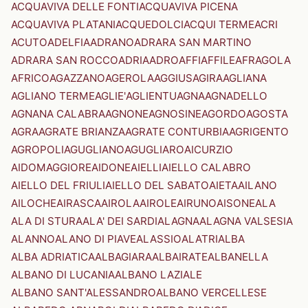
ACQUAVIVA DELLE FONTI
ACQUAVIVA PICENA
ACQUAVIVA PLATANI
ACQUEDOLCI
ACQUI TERME
ACRI
ACUTO
ADELFIA
ADRANO
ADRARA SAN MARTINO
ADRARA SAN ROCCO
ADRIA
ADRO
AFFI
AFFILE
AFRAGOLA
AFRICO
AGAZZANO
AGEROLA
AGGIUS
AGIRA
AGLIANA
AGLIANO TERME
AGLIE'
AGLIENTU
AGNA
AGNADELLO
AGNANA CALABRA
AGNONE
AGNOSINE
AGORDO
AGOSTA
AGRA
AGRATE BRIANZA
AGRATE CONTURBIA
AGRIGENTO
AGROPOLI
AGUGLIANO
AGUGLIARO
AICURZIO
AIDOMAGGIORE
AIDONE
AIELLI
AIELLO CALABRO
AIELLO DEL FRIULI
AIELLO DEL SABATO
AIETA
AILANO
AILOCHE
AIRASCA
AIROLA
AIROLE
AIRUNO
AISONE
ALA
ALA DI STURA
ALA' DEI SARDI
ALAGNA
ALAGNA VALSESIA
ALANNO
ALANO DI PIAVE
ALASSIO
ALATRI
ALBA
ALBA ADRIATICA
ALBAGIARA
ALBAIRATE
ALBANELLA
ALBANO DI LUCANIA
ALBANO LAZIALE
ALBANO SANT'ALESSANDRO
ALBANO VERCELLESE