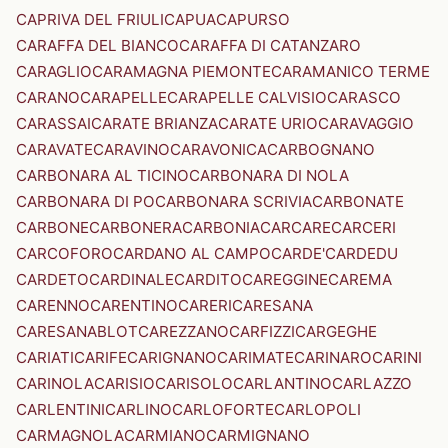
CAPRIVA DEL FRIULI
CAPUA
CAPURSO
CARAFFA DEL BIANCO
CARAFFA DI CATANZARO
CARAGLIO
CARAMAGNA PIEMONTE
CARAMANICO TERME
CARANO
CARAPELLE
CARAPELLE CALVISIO
CARASCO
CARASSAI
CARATE BRIANZA
CARATE URIO
CARAVAGGIO
CARAVATE
CARAVINO
CARAVONICA
CARBOGNANO
CARBONARA AL TICINO
CARBONARA DI NOLA
CARBONARA DI PO
CARBONARA SCRIVIA
CARBONATE
CARBONE
CARBONERA
CARBONIA
CARCARE
CARCERI
CARCOFORO
CARDANO AL CAMPO
CARDE'
CARDEDU
CARDETO
CARDINALE
CARDITO
CAREGGINE
CAREMA
CARENNO
CARENTINO
CARERI
CARESANA
CARESANABLOT
CAREZZANO
CARFIZZI
CARGEGHE
CARIATI
CARIFE
CARIGNANO
CARIMATE
CARINARO
CARINI
CARINOLA
CARISIO
CARISOLO
CARLANTINO
CARLAZZO
CARLENTINI
CARLINO
CARLOFORTE
CARLOPOLI
CARMAGNOLA
CARMIANO
CARMIGNANO