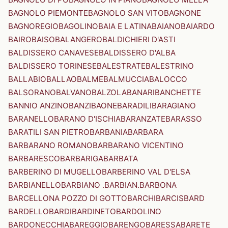
BAGNOLO PIEMONTE
BAGNOLO SAN VITO
BAGNONE
BAGNOREGIO
BAGOLINO
BAIA E LATINA
BAIANO
BAIARDO
BAIRO
BAISO
BALANGERO
BALDICHIERI D'ASTI
BALDISSERO CANAVESE
BALDISSERO D'ALBA
BALDISSERO TORINESE
BALESTRATE
BALESTRINO
BALLABIO
BALLAO
BALME
BALMUCCIA
BALOCCO
BALSORANO
BALVANO
BALZOLA
BANARI
BANCHETTE
BANNIO ANZINO
BANZI
BAONE
BARADILI
BARAGIANO
BARANELLO
BARANO D'ISCHIA
BARANZATE
BARASSO
BARATILI SAN PIETRO
BARBANIA
BARBARA
BARBARANO ROMANO
BARBARANO VICENTINO
BARBARESCO
BARBARIGA
BARBATA
BARBERINO DI MUGELLO
BARBERINO VAL D'ELSA
BARBIANELLO
BARBIANO .BARBIAN.
BARBONA
BARCELLONA POZZO DI GOTTO
BARCHI
BARCIS
BARD
BARDELLO
BARDI
BARDINETO
BARDOLINO
BARDONECCHIA
BAREGGIO
BARENGO
BARESSA
BARETE