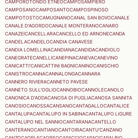
CAMPOROTONDO ETNEO
CAMPOSAMPIERO
CAMPOSANO
CAMPOSANTO
CAMPOSPINOSO
CAMPOTOSTO
CAMUGNANO
CANAL SAN BOVO
CANALE
CANALE D'AGORDO
CANALE MONTERANO
CANARO
CANAZEI
CANCELLARA
CANCELLO ED ARNONE
CANDA
CANDELA
CANDELO
CANDIA CANAVESE
CANDIA LOMELLINA
CANDIANA
CANDIDA
CANDIOLO
CANEGRATE
CANELLI
CANEPINA
CANEVA
CANEVINO
CANICATTI'
CANICATTINI BAGNI
CANINO
CANISCHIO
CANISTRO
CANNA
CANNALONGA
CANNARA
CANNERO RIVIERA
CANNETO PAVESE
CANNETO SULL'OGLIO
CANNOBIO
CANNOLE
CANOLO
CANONICA D'ADDA
CANOSA DI PUGLIA
CANOSA SANNITA
CANOSIO
CANOSSA
CANSANO
CANTAGALLO
CANTALICE
CANTALUPA
CANTALUPO IN SABINA
CANTALUPO LIGURE
CANTALUPO NEL SANNIO
CANTARANA
CANTELLO
CANTERANO
CANTIANO
CANTOIRA
CANTU'
CANZANO
CANZO
CAORLE
CAORSO
CAPACCIO
CAPACI
CAPALBIO