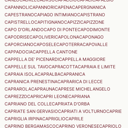
CAPANNOLI
CAPANNORI
CAPENA
CAPERGNANICA
CAPESTRANO
CAPIAGO INTIMIANO
CAPISTRANO
CAPISTRELLO
CAPITIGNANO
CAPIZZI
CAPIZZONE
CAPO D'ORLANDO
CAPO DI PONTE
CAPODIMONTE
CAPODRISE
CAPOLIVERI
CAPOLONA
CAPONAGO
CAPORCIANO
CAPOSELE
CAPOTERRA
CAPOVALLE
CAPPADOCIA
CAPPELLA CANTONE
CAPPELLA DE' PICENARDI
CAPPELLA MAGGIORE
CAPPELLE SUL TAVO
CAPRACOTTA
CAPRAIA E LIMITE
CAPRAIA ISOLA
CAPRALBA
CAPRANICA
CAPRANICA PRENESTINA
CAPRARICA DI LECCE
CAPRAROLA
CAPRAUNA
CAPRESE MICHELANGELO
CAPREZZO
CAPRI
CAPRI LEONE
CAPRIANA
CAPRIANO DEL COLLE
CAPRIATA D'ORBA
CAPRIATE SAN GERVASIO
CAPRIATI A VOLTURNO
CAPRIE
CAPRIGLIA IRPINA
CAPRIGLIO
CAPRILE
CAPRINO BERGAMASCO
CAPRINO VERONESE
CAPRIOLO