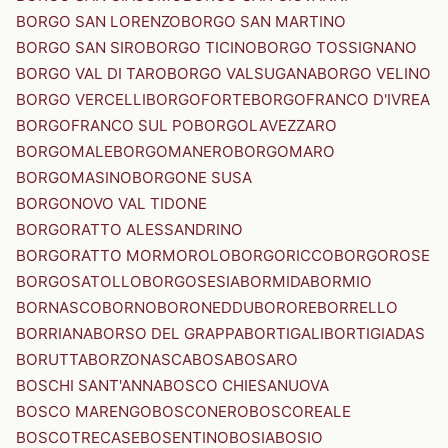
BORGO SAN LORENZO
BORGO SAN MARTINO
BORGO SAN SIRO
BORGO TICINO
BORGO TOSSIGNANO
BORGO VAL DI TARO
BORGO VALSUGANA
BORGO VELINO
BORGO VERCELLI
BORGOFORTE
BORGOFRANCO D'IVREA
BORGOFRANCO SUL PO
BORGOLAVEZZARO
BORGOMALE
BORGOMANERO
BORGOMARO
BORGOMASINO
BORGONE SUSA
BORGONOVO VAL TIDONE
BORGORATTO ALESSANDRINO
BORGORATTO MORMOROLO
BORGORICCO
BORGOROSE
BORGOSATOLLO
BORGOSESIA
BORMIDA
BORMIO
BORNASCO
BORNO
BORONEDDU
BORORE
BORRELLO
BORRIANA
BORSO DEL GRAPPA
BORTIGALI
BORTIGIADAS
BORUTTA
BORZONASCA
BOSA
BOSARO
BOSCHI SANT'ANNA
BOSCO CHIESANUOVA
BOSCO MARENGO
BOSCONERO
BOSCOREALE
BOSCOTRECASE
BOSENTINO
BOSIA
BOSIO