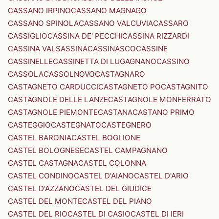
CASSANO IRPINO
CASSANO MAGNAGO
CASSANO SPINOLA
CASSANO VALCUVIA
CASSARO
CASSIGLIO
CASSINA DE' PECCHI
CASSINA RIZZARDI
CASSINA VALSASSINA
CASSINASCO
CASSINE
CASSINELLE
CASSINETTA DI LUGAGNANO
CASSINO
CASSOLA
CASSOLNOVO
CASTAGNARO
CASTAGNETO CARDUCCI
CASTAGNETO PO
CASTAGNITO
CASTAGNOLE DELLE LANZE
CASTAGNOLE MONFERRATO
CASTAGNOLE PIEMONTE
CASTANA
CASTANO PRIMO
CASTEGGIO
CASTEGNATO
CASTEGNERO
CASTEL BARONIA
CASTEL BOGLIONE
CASTEL BOLOGNESE
CASTEL CAMPAGNANO
CASTEL CASTAGNA
CASTEL COLONNA
CASTEL CONDINO
CASTEL D'AIANO
CASTEL D'ARIO
CASTEL D'AZZANO
CASTEL DEL GIUDICE
CASTEL DEL MONTE
CASTEL DEL PIANO
CASTEL DEL RIO
CASTEL DI CASIO
CASTEL DI IERI