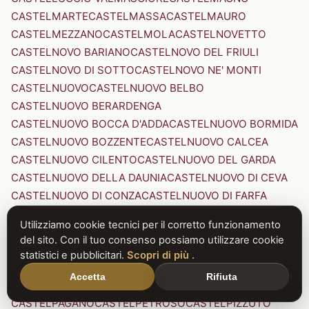
CASTELMARTE
CASTELMASSA
CASTELMAURO
CASTELMEZZANO
CASTELMOLA
CASTELNOVETTO
CASTELNOVO BARIANO
CASTELNOVO DEL FRIULI
CASTELNOVO DI SOTTO
CASTELNOVO NE' MONTI
CASTELNUOVO
CASTELNUOVO BELBO
CASTELNUOVO BERARDENGA
CASTELNUOVO BOCCA D'ADDA
CASTELNUOVO BORMIDA
CASTELNUOVO BOZZENTE
CASTELNUOVO CALCEA
CASTELNUOVO CILENTO
CASTELNUOVO DEL GARDA
CASTELNUOVO DELLA DAUNIA
CASTELNUOVO DI CEVA
CASTELNUOVO DI CONZA
CASTELNUOVO DI FARFA
CASTELNUOVO DI GARFAGNANA
Utilizziamo cookie tecnici per il corretto funzionamento
CASTELNUOVO DI PORTO
CASTELNUOVO DON BOSCO
del sito. Con il tuo consenso possiamo utilizzare cookie
CASTELNUOVO MAGRA
CASTELNUOVO NIGRA
statistici e pubblicitari.
Scopri di più
.
CASTELNUOVO PARANO
CASTELNUOVO RANGONE
Accetta
Rifiuta
CASTELNUOVO SCRIVIA
CASTELNUOVO VAL DI CECINA
CASTELPAGANO
CASTELPETROSO
CASTELPIZZUTO