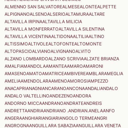
ALMENNO SAN SALVATORE
ALMESE
ALONTE
ALPETTE
ALPIGNANO
ALSENO
ALSERIO
ALTAMURA
ALTARE
ALTAVILLA IRPINA
ALTAVILLA MILICIA
ALTAVILLA MONFERRATO
ALTAVILLA SILENTINA
ALTAVILLA VICENTINA
ALTIDONA
ALTILIA
ALTINO
ALTISSIMO
ALTIVOLE
ALTOFONTE
ALTOMONTE
ALTOPASCIO
ALVIANO
ALVIGNANO
ALVITO
ALZANO LOMBARDO
ALZANO SCRIVIA
ALZATE BRIANZA
AMALFI
AMANDOLA
AMANTEA
AMARO
AMARONI
AMASENO
AMATO
AMATRICE
AMBIVERE
AMBLAR
AMEGLIA
AMELIA
AMENDOLARA
AMENO
AMOROSI
AMPEZZO
ANACAPRI
ANAGNI
ANCARANO
ANCONA
ANDALI
ANDALO
ANDALO VALTELLINO
ANDEZENO
ANDORA
ANDORNO MICCA
ANDRANO
ANDRATE
ANDREIS
ANDRETTA
ANDRIA
ANDRIANO .ANDRIAN.
ANELA
ANFO
ANGERA
ANGHIARI
ANGIARI
ANGOLO TERME
ANGRI
ANGROGNA
ANGUILLARA SABAZIA
ANGUILLARA VENETA