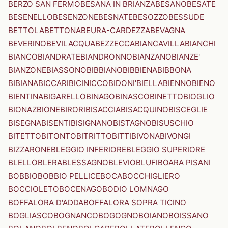
BERZO SAN FERMO
BESANA IN BRIANZA
BESANO
BESATE
BESENELLO
BESENZONE
BESNATE
BESOZZO
BESSUDE
BETTOLA
BETTONA
BEURA-CARDEZZA
BEVAGNA
BEVERINO
BEVILACQUA
BEZZECCA
BIANCAVILLA
BIANCHI
BIANCO
BIANDRATE
BIANDRONNO
BIANZANO
BIANZE'
BIANZONE
BIASSONO
BIBBIANO
BIBBIENA
BIBBONA
BIBIANA
BICCARI
BICINICCO
BIDONI'
BIELLA
BIENNO
BIENO
BIENTINA
BIGARELLO
BINAGO
BINASCO
BINETTO
BIOGLIO
BIONAZ
BIONE
BIRORI
BISACCIA
BISACQUINO
BISCEGLIE
BISEGNA
BISENTI
BISIGNANO
BISTAGNO
BISUSCHIO
BITETTO
BITONTO
BITRITTO
BITTI
BIVONA
BIVONGI
BIZZARONE
BLEGGIO INFERIORE
BLEGGIO SUPERIORE
BLELLO
BLERA
BLESSAGNO
BLEVIO
BLUFI
BOARA PISANI
BOBBIO
BOBBIO PELLICE
BOCA
BOCCHIGLIERO
BOCCIOLETO
BOCENAGO
BODIO LOMNAGO
BOFFALORA D'ADDA
BOFFALORA SOPRA TICINO
BOGLIASCO
BOGNANCO
BOGOGNO
BOIANO
BOISSANO