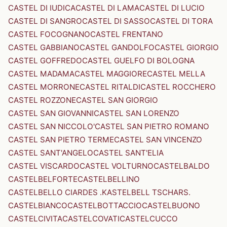
CASTEL DI IUDICA
CASTEL DI LAMA
CASTEL DI LUCIO
CASTEL DI SANGRO
CASTEL DI SASSO
CASTEL DI TORA
CASTEL FOCOGNANO
CASTEL FRENTANO
CASTEL GABBIANO
CASTEL GANDOLFO
CASTEL GIORGIO
CASTEL GOFFREDO
CASTEL GUELFO DI BOLOGNA
CASTEL MADAMA
CASTEL MAGGIORE
CASTEL MELLA
CASTEL MORRONE
CASTEL RITALDI
CASTEL ROCCHERO
CASTEL ROZZONE
CASTEL SAN GIORGIO
CASTEL SAN GIOVANNI
CASTEL SAN LORENZO
CASTEL SAN NICCOLO'
CASTEL SAN PIETRO ROMANO
CASTEL SAN PIETRO TERME
CASTEL SAN VINCENZO
CASTEL SANT'ANGELO
CASTEL SANT'ELIA
CASTEL VISCARDO
CASTEL VOLTURNO
CASTELBALDO
CASTELBELFORTE
CASTELBELLINO
CASTELBELLO CIARDES .KASTELBELL TSCHARS.
CASTELBIANCO
CASTELBOTTACCIO
CASTELBUONO
CASTELCIVITA
CASTELCOVATI
CASTELCUCCO