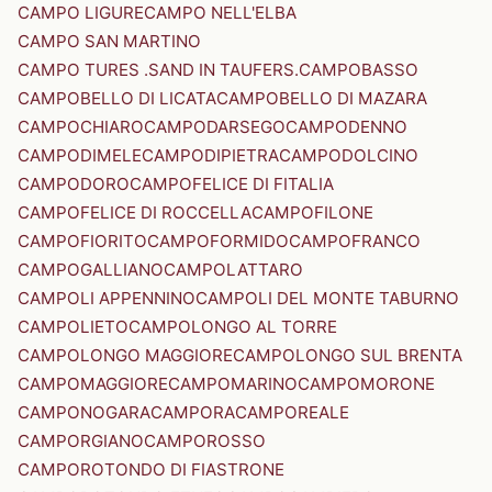
CAMPO LIGURE
CAMPO NELL'ELBA
CAMPO SAN MARTINO
CAMPO TURES .SAND IN TAUFERS.
CAMPOBASSO
CAMPOBELLO DI LICATA
CAMPOBELLO DI MAZARA
CAMPOCHIARO
CAMPODARSEGO
CAMPODENNO
CAMPODIMELE
CAMPODIPIETRA
CAMPODOLCINO
CAMPODORO
CAMPOFELICE DI FITALIA
CAMPOFELICE DI ROCCELLA
CAMPOFILONE
CAMPOFIORITO
CAMPOFORMIDO
CAMPOFRANCO
CAMPOGALLIANO
CAMPOLATTARO
CAMPOLI APPENNINO
CAMPOLI DEL MONTE TABURNO
CAMPOLIETO
CAMPOLONGO AL TORRE
CAMPOLONGO MAGGIORE
CAMPOLONGO SUL BRENTA
CAMPOMAGGIORE
CAMPOMARINO
CAMPOMORONE
CAMPONOGARA
CAMPORA
CAMPOREALE
CAMPORGIANO
CAMPOROSSO
CAMPOROTONDO DI FIASTRONE