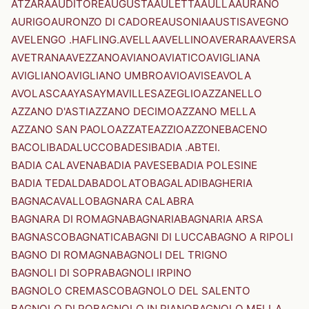
ATZARA
AUDITORE
AUGUSTA
AULETTA
AULLA
AURANO
AURIGO
AURONZO DI CADORE
AUSONIA
AUSTIS
AVEGNO
AVELENGO .HAFLING.
AVELLA
AVELLINO
AVERARA
AVERSA
AVETRANA
AVEZZANO
AVIANO
AVIATICO
AVIGLIANA
AVIGLIANO
AVIGLIANO UMBRO
AVIO
AVISE
AVOLA
AVOLASCA
AYAS
AYMAVILLES
AZEGLIO
AZZANELLO
AZZANO D'ASTI
AZZANO DECIMO
AZZANO MELLA
AZZANO SAN PAOLO
AZZATE
AZZIO
AZZONE
BACENO
BACOLI
BADALUCCO
BADESI
BADIA .ABTEI.
BADIA CALAVENA
BADIA PAVESE
BADIA POLESINE
BADIA TEDALDA
BADOLATO
BAGALADI
BAGHERIA
BAGNACAVALLO
BAGNARA CALABRA
BAGNARA DI ROMAGNA
BAGNARIA
BAGNARIA ARSA
BAGNASCO
BAGNATICA
BAGNI DI LUCCA
BAGNO A RIPOLI
BAGNO DI ROMAGNA
BAGNOLI DEL TRIGNO
BAGNOLI DI SOPRA
BAGNOLI IRPINO
BAGNOLO CREMASCO
BAGNOLO DEL SALENTO
BAGNOLO DI PO
BAGNOLO IN PIANO
BAGNOLO MELLA