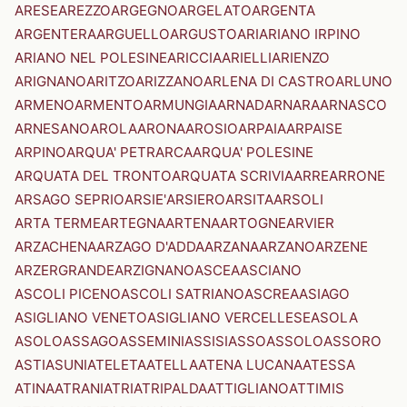
ARESE
AREZZO
ARGEGNO
ARGELATO
ARGENTA
ARGENTERA
ARGUELLO
ARGUSTO
ARI
ARIANO IRPINO
ARIANO NEL POLESINE
ARICCIA
ARIELLI
ARIENZO
ARIGNANO
ARITZO
ARIZZANO
ARLENA DI CASTRO
ARLUNO
ARMENO
ARMENTO
ARMUNGIA
ARNAD
ARNARA
ARNASCO
ARNESANO
AROLA
ARONA
AROSIO
ARPAIA
ARPAISE
ARPINO
ARQUA' PETRARCA
ARQUA' POLESINE
ARQUATA DEL TRONTO
ARQUATA SCRIVIA
ARRE
ARRONE
ARSAGO SEPRIO
ARSIE'
ARSIERO
ARSITA
ARSOLI
ARTA TERME
ARTEGNA
ARTENA
ARTOGNE
ARVIER
ARZACHENA
ARZAGO D'ADDA
ARZANA
ARZANO
ARZENE
ARZERGRANDE
ARZIGNANO
ASCEA
ASCIANO
ASCOLI PICENO
ASCOLI SATRIANO
ASCREA
ASIAGO
ASIGLIANO VENETO
ASIGLIANO VERCELLESE
ASOLA
ASOLO
ASSAGO
ASSEMINI
ASSISI
ASSO
ASSOLO
ASSORO
ASTI
ASUNI
ATELETA
ATELLA
ATENA LUCANA
ATESSA
ATINA
ATRANI
ATRI
ATRIPALDA
ATTIGLIANO
ATTIMIS