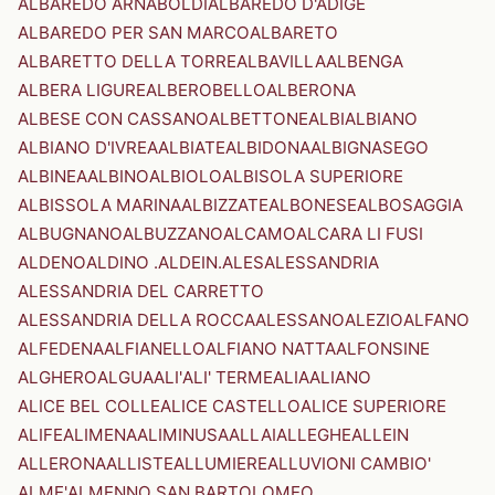
ALBAREDO ARNABOLDI
ALBAREDO D'ADIGE
ALBAREDO PER SAN MARCO
ALBARETO
ALBARETTO DELLA TORRE
ALBAVILLA
ALBENGA
ALBERA LIGURE
ALBEROBELLO
ALBERONA
ALBESE CON CASSANO
ALBETTONE
ALBI
ALBIANO
ALBIANO D'IVREA
ALBIATE
ALBIDONA
ALBIGNASEGO
ALBINEA
ALBINO
ALBIOLO
ALBISOLA SUPERIORE
ALBISSOLA MARINA
ALBIZZATE
ALBONESE
ALBOSAGGIA
ALBUGNANO
ALBUZZANO
ALCAMO
ALCARA LI FUSI
ALDENO
ALDINO .ALDEIN.
ALES
ALESSANDRIA
ALESSANDRIA DEL CARRETTO
ALESSANDRIA DELLA ROCCA
ALESSANO
ALEZIO
ALFANO
ALFEDENA
ALFIANELLO
ALFIANO NATTA
ALFONSINE
ALGHERO
ALGUA
ALI'
ALI' TERME
ALIA
ALIANO
ALICE BEL COLLE
ALICE CASTELLO
ALICE SUPERIORE
ALIFE
ALIMENA
ALIMINUSA
ALLAI
ALLEGHE
ALLEIN
ALLERONA
ALLISTE
ALLUMIERE
ALLUVIONI CAMBIO'
ALME'
ALMENNO SAN BARTOLOMEO