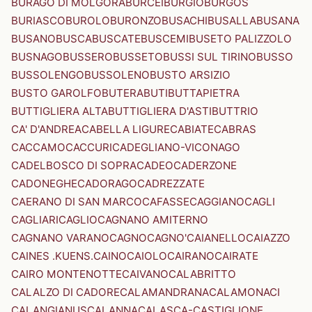
BURAGO DI MOLGORA
BURCEI
BURGIO
BURGOS
BURIASCO
BUROLO
BURONZO
BUSACHI
BUSALLA
BUSANA
BUSANO
BUSCA
BUSCATE
BUSCEMI
BUSETO PALIZZOLO
BUSNAGO
BUSSERO
BUSSETO
BUSSI SUL TIRINO
BUSSO
BUSSOLENGO
BUSSOLENO
BUSTO ARSIZIO
BUSTO GAROLFO
BUTERA
BUTI
BUTTAPIETRA
BUTTIGLIERA ALTA
BUTTIGLIERA D'ASTI
BUTTRIO
CA' D'ANDREA
CABELLA LIGURE
CABIATE
CABRAS
CACCAMO
CACCURI
CADEGLIANO-VICONAGO
CADELBOSCO DI SOPRA
CADEO
CADERZONE
CADONEGHE
CADORAGO
CADREZZATE
CAERANO DI SAN MARCO
CAFASSE
CAGGIANO
CAGLI
CAGLIARI
CAGLIO
CAGNANO AMITERNO
CAGNANO VARANO
CAGNO
CAGNO'
CAIANELLO
CAIAZZO
CAINES .KUENS.
CAINO
CAIOLO
CAIRANO
CAIRATE
CAIRO MONTENOTTE
CAIVANO
CALABRITTO
CALALZO DI CADORE
CALAMANDRANA
CALAMONACI
CALANGIANUS
CALANNA
CALASCA-CASTIGLIONE