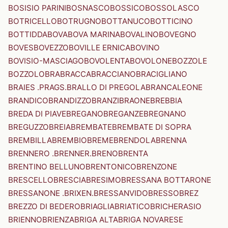
BOSISIO PARINI
BOSNASCO
BOSSICO
BOSSOLASCO
BOTRICELLO
BOTRUGNO
BOTTANUCO
BOTTICINO
BOTTIDDA
BOVA
BOVA MARINA
BOVALINO
BOVEGNO
BOVES
BOVEZZO
BOVILLE ERNICA
BOVINO
BOVISIO-MASCIAGO
BOVOLENTA
BOVOLONE
BOZZOLE
BOZZOLO
BRA
BRACCA
BRACCIANO
BRACIGLIANO
BRAIES .PRAGS.
BRALLO DI PREGOLA
BRANCALEONE
BRANDICO
BRANDIZZO
BRANZI
BRAONE
BREBBIA
BREDA DI PIAVE
BREGANO
BREGANZE
BREGNANO
BREGUZZO
BREIA
BREMBATE
BREMBATE DI SOPRA
BREMBILLA
BREMBIO
BREME
BRENDOLA
BRENNA
BRENNERO .BRENNER.
BRENO
BRENTA
BRENTINO BELLUNO
BRENTONICO
BRENZONE
BRESCELLO
BRESCIA
BRESIMO
BRESSANA BOTTARONE
BRESSANONE .BRIXEN.
BRESSANVIDO
BRESSO
BREZ
BREZZO DI BEDERO
BRIAGLIA
BRIATICO
BRICHERASIO
BRIENNO
BRIENZA
BRIGA ALTA
BRIGA NOVARESE