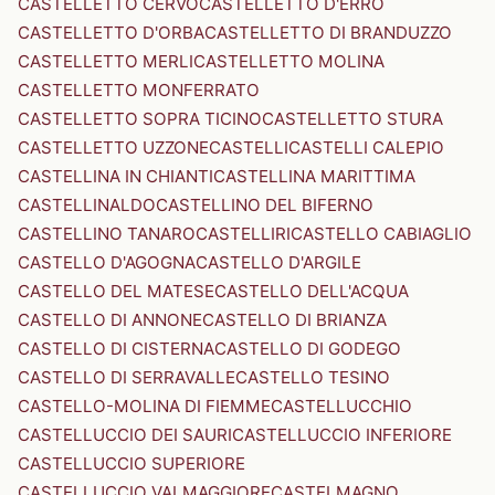
CASTELLETTO CERVO
CASTELLETTO D'ERRO
CASTELLETTO D'ORBA
CASTELLETTO DI BRANDUZZO
CASTELLETTO MERLI
CASTELLETTO MOLINA
CASTELLETTO MONFERRATO
CASTELLETTO SOPRA TICINO
CASTELLETTO STURA
CASTELLETTO UZZONE
CASTELLI
CASTELLI CALEPIO
CASTELLINA IN CHIANTI
CASTELLINA MARITTIMA
CASTELLINALDO
CASTELLINO DEL BIFERNO
CASTELLINO TANARO
CASTELLIRI
CASTELLO CABIAGLIO
CASTELLO D'AGOGNA
CASTELLO D'ARGILE
CASTELLO DEL MATESE
CASTELLO DELL'ACQUA
CASTELLO DI ANNONE
CASTELLO DI BRIANZA
CASTELLO DI CISTERNA
CASTELLO DI GODEGO
CASTELLO DI SERRAVALLE
CASTELLO TESINO
CASTELLO-MOLINA DI FIEMME
CASTELLUCCHIO
CASTELLUCCIO DEI SAURI
CASTELLUCCIO INFERIORE
CASTELLUCCIO SUPERIORE
CASTELLUCCIO VALMAGGIORE
CASTELMAGNO