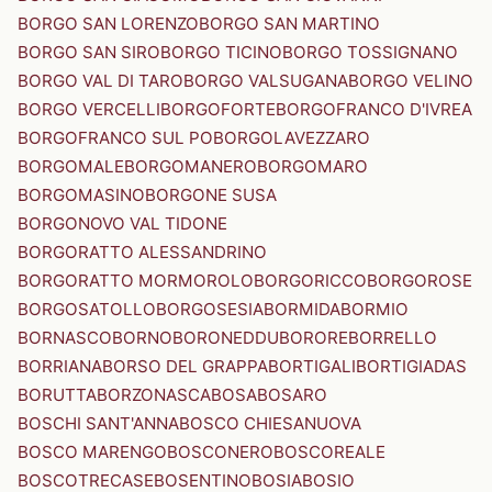
BORGO SAN LORENZO
BORGO SAN MARTINO
BORGO SAN SIRO
BORGO TICINO
BORGO TOSSIGNANO
BORGO VAL DI TARO
BORGO VALSUGANA
BORGO VELINO
BORGO VERCELLI
BORGOFORTE
BORGOFRANCO D'IVREA
BORGOFRANCO SUL PO
BORGOLAVEZZARO
BORGOMALE
BORGOMANERO
BORGOMARO
BORGOMASINO
BORGONE SUSA
BORGONOVO VAL TIDONE
BORGORATTO ALESSANDRINO
BORGORATTO MORMOROLO
BORGORICCO
BORGOROSE
BORGOSATOLLO
BORGOSESIA
BORMIDA
BORMIO
BORNASCO
BORNO
BORONEDDU
BORORE
BORRELLO
BORRIANA
BORSO DEL GRAPPA
BORTIGALI
BORTIGIADAS
BORUTTA
BORZONASCA
BOSA
BOSARO
BOSCHI SANT'ANNA
BOSCO CHIESANUOVA
BOSCO MARENGO
BOSCONERO
BOSCOREALE
BOSCOTRECASE
BOSENTINO
BOSIA
BOSIO