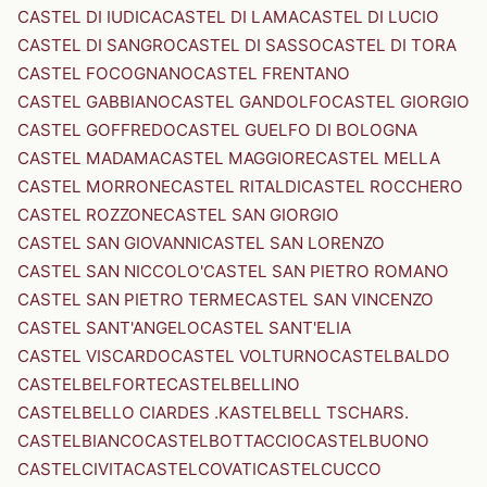
CASTEL DI IUDICA
CASTEL DI LAMA
CASTEL DI LUCIO
CASTEL DI SANGRO
CASTEL DI SASSO
CASTEL DI TORA
CASTEL FOCOGNANO
CASTEL FRENTANO
CASTEL GABBIANO
CASTEL GANDOLFO
CASTEL GIORGIO
CASTEL GOFFREDO
CASTEL GUELFO DI BOLOGNA
CASTEL MADAMA
CASTEL MAGGIORE
CASTEL MELLA
CASTEL MORRONE
CASTEL RITALDI
CASTEL ROCCHERO
CASTEL ROZZONE
CASTEL SAN GIORGIO
CASTEL SAN GIOVANNI
CASTEL SAN LORENZO
CASTEL SAN NICCOLO'
CASTEL SAN PIETRO ROMANO
CASTEL SAN PIETRO TERME
CASTEL SAN VINCENZO
CASTEL SANT'ANGELO
CASTEL SANT'ELIA
CASTEL VISCARDO
CASTEL VOLTURNO
CASTELBALDO
CASTELBELFORTE
CASTELBELLINO
CASTELBELLO CIARDES .KASTELBELL TSCHARS.
CASTELBIANCO
CASTELBOTTACCIO
CASTELBUONO
CASTELCIVITA
CASTELCOVATI
CASTELCUCCO