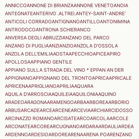
ANNICCO
ANNONE DI BRIANZA
ANNONE VENETO
ANOIA
ANTEGNATE
ANTERIVO .ALTREI.
ANTEY-SAINT-ANDRE'
ANTICOLI CORRADO
ANTIGNANO
ANTILLO
ANTONIMINA
ANTRODOCO
ANTRONA SCHIERANCO
ANVERSA DEGLI ABRUZZI
ANZANO DEL PARCO
ANZANO DI PUGLIA
ANZI
ANZIO
ANZOLA D'OSSOLA
ANZOLA DELL'EMILIA
AOSTA
APECCHIO
APICE
APIRO
APOLLOSA
APPIANO GENTILE
APPIANO SULLA STRADA DEL VINO * EPPAN AN DER
APPIGNANO
APPIGNANO DEL TRONTO
APRICA
APRICALE
APRICENA
APRIGLIANO
APRILIA
AQUARA
AQUILA D'ARROSCIA
AQUILEIA
AQUILONIA
AQUINO
ARADEO
ARAGONA
ARAMENGO
ARBA
ARBOREA
ARBORIO
ARBUS
ARCADE
ARCE
ARCENE
ARCEVIA
ARCHI
ARCIDOSSO
ARCINAZZO ROMANO
ARCISATE
ARCO
ARCOLA
ARCOLE
ARCONATE
ARCORE
ARCUGNANO
ARDARA
ARDAULI
ARDEA
ARDENNO
ARDESIO
ARDORE
ARENA
ARENA PO
ARENZANO