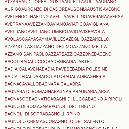
ATZARA
AUDITORE
AUGUSTA
AULETTA
AULLA
AURANO
AURIGO
AURONZO DI CADORE
AUSONIA
AUSTIS
AVEGNO
AVELENGO .HAFLING.
AVELLA
AVELLINO
AVERARA
AVERSA
AVETRANA
AVEZZANO
AVIANO
AVIATICO
AVIGLIANA
AVIGLIANO
AVIGLIANO UMBRO
AVIO
AVISE
AVOLA
AVOLASCA
AYAS
AYMAVILLES
AZEGLIO
AZZANELLO
AZZANO D'ASTI
AZZANO DECIMO
AZZANO MELLA
AZZANO SAN PAOLO
AZZATE
AZZIO
AZZONE
BACENO
BACOLI
BADALUCCO
BADESI
BADIA .ABTEI.
BADIA CALAVENA
BADIA PAVESE
BADIA POLESINE
BADIA TEDALDA
BADOLATO
BAGALADI
BAGHERIA
BAGNACAVALLO
BAGNARA CALABRA
BAGNARA DI ROMAGNA
BAGNARIA
BAGNARIA ARSA
BAGNASCO
BAGNATICA
BAGNI DI LUCCA
BAGNO A RIPOLI
BAGNO DI ROMAGNA
BAGNOLI DEL TRIGNO
BAGNOLI DI SOPRA
BAGNOLI IRPINO
BAGNOLO CREMASCO
BAGNOLO DEL SALENTO
BAGNOLO DI PO
BAGNOLO IN PIANO
BAGNOLO MELLA