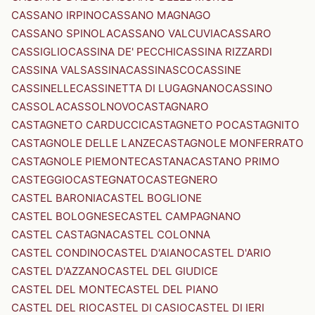
CASSANO IRPINO
CASSANO MAGNAGO
CASSANO SPINOLA
CASSANO VALCUVIA
CASSARO
CASSIGLIO
CASSINA DE' PECCHI
CASSINA RIZZARDI
CASSINA VALSASSINA
CASSINASCO
CASSINE
CASSINELLE
CASSINETTA DI LUGAGNANO
CASSINO
CASSOLA
CASSOLNOVO
CASTAGNARO
CASTAGNETO CARDUCCI
CASTAGNETO PO
CASTAGNITO
CASTAGNOLE DELLE LANZE
CASTAGNOLE MONFERRATO
CASTAGNOLE PIEMONTE
CASTANA
CASTANO PRIMO
CASTEGGIO
CASTEGNATO
CASTEGNERO
CASTEL BARONIA
CASTEL BOGLIONE
CASTEL BOLOGNESE
CASTEL CAMPAGNANO
CASTEL CASTAGNA
CASTEL COLONNA
CASTEL CONDINO
CASTEL D'AIANO
CASTEL D'ARIO
CASTEL D'AZZANO
CASTEL DEL GIUDICE
CASTEL DEL MONTE
CASTEL DEL PIANO
CASTEL DEL RIO
CASTEL DI CASIO
CASTEL DI IERI