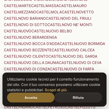
CASTELMARTE
CASTELMASSA
CASTELMAURO
CASTELMEZZANO
CASTELMOLA
CASTELNOVETTO
CASTELNOVO BARIANO
CASTELNOVO DEL FRIULI
CASTELNOVO DI SOTTO
CASTELNOVO NE' MONTI
CASTELNUOVO
CASTELNUOVO BELBO
CASTELNUOVO BERARDENGA
CASTELNUOVO BOCCA D'ADDA
CASTELNUOVO BORMIDA
CASTELNUOVO BOZZENTE
CASTELNUOVO CALCEA
CASTELNUOVO CILENTO
CASTELNUOVO DEL GARDA
CASTELNUOVO DELLA DAUNIA
CASTELNUOVO DI CEVA
CASTELNUOVO DI CONZA
CASTELNUOVO DI FARFA
CASTELNUOVO DI GARFAGNANA
Utilizziamo cookie tecnici per il corretto funzionamento
CASTELNUOVO DI PORTO
CASTELNUOVO DON BOSCO
del sito. Con il tuo consenso possiamo utilizzare cookie
CASTELNUOVO MAGRA
CASTELNUOVO NIGRA
statistici e pubblicitari.
Scopri di più
.
CASTELNUOVO PARANO
CASTELNUOVO RANGONE
Accetta
Rifiuta
CASTELNUOVO SCRIVIA
CASTELNUOVO VAL DI CECINA
CASTELPAGANO
CASTELPETROSO
CASTELPIZZUTO