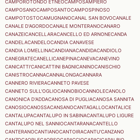
CAMPOROTONDO ETNEO
CAMPOSAMPIERO
CAMPOSANO
CAMPOSANTO
CAMPOSPINOSO
CAMPOTOSTO
CAMUGNANO
CANAL SAN BOVO
CANALE
CANALE D'AGORDO
CANALE MONTERANO
CANARO
CANAZEI
CANCELLARA
CANCELLO ED ARNONE
CANDA
CANDELA
CANDELO
CANDIA CANAVESE
CANDIA LOMELLINA
CANDIANA
CANDIDA
CANDIOLO
CANEGRATE
CANELLI
CANEPINA
CANEVA
CANEVINO
CANICATTI'
CANICATTINI BAGNI
CANINO
CANISCHIO
CANISTRO
CANNA
CANNALONGA
CANNARA
CANNERO RIVIERA
CANNETO PAVESE
CANNETO SULL'OGLIO
CANNOBIO
CANNOLE
CANOLO
CANONICA D'ADDA
CANOSA DI PUGLIA
CANOSA SANNITA
CANOSIO
CANOSSA
CANSANO
CANTAGALLO
CANTALICE
CANTALUPA
CANTALUPO IN SABINA
CANTALUPO LIGURE
CANTALUPO NEL SANNIO
CANTARANA
CANTELLO
CANTERANO
CANTIANO
CANTOIRA
CANTU'
CANZANO
CANZO
CAORLE
CAORSO
CAPACCIO
CAPACI
CAPALBIO