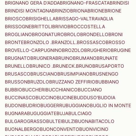
BRIGNANO GERA D'ADDA
BRIGNANO-FRASCATA
BRINDISI
BRINDISI MONTAGNA
BRINZIO
BRIONA
BRIONE
BRIONE
BRIOSCO
BRISIGHELLA
BRISSAGO-VALTRAVAGLIA
BRISSOGNE
BRITTOLI
BRIVIO
BROCCOSTELLA
BROGLIANO
BROGNATURO
BROLO
BRONDELLO
BRONI
BRONTE
BRONZOLO .BRANZOLL.
BROSSASCO
BROSSO
BROVELLO-CARPUGNINO
BROZOLO
BRUGHERIO
BRUGINE
BRUGNATO
BRUGNERA
BRUINO
BRUMANO
BRUNATE
BRUNELLO
BRUNICO .BRUNECK.
BRUNO
BRUSAPORTO
BRUSASCO
BRUSCIANO
BRUSIMPIANO
BRUSNENGO
BRUSSON
BRUZOLO
BRUZZANO ZEFFIRIO
BUBBIANO
BUBBIO
BUCCHERI
BUCCHIANICO
BUCCIANO
BUCCINASCO
BUCCINO
BUCINE
BUDDUSO'
BUDOIA
BUDONI
BUDRIO
BUGGERRU
BUGGIANO
BUGLIO IN MONTE
BUGNARA
BUGUGGIATE
BUJA
BULCIAGO
BULGAROGRASSO
BULTEI
BULZI
BUONABITACOLO
BUONALBERGO
BUONCONVENTO
BUONVICINO