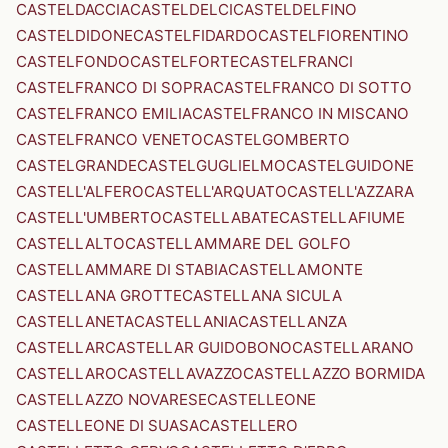
CASTELDACCIA
CASTELDELCI
CASTELDELFINO
CASTELDIDONE
CASTELFIDARDO
CASTELFIORENTINO
CASTELFONDO
CASTELFORTE
CASTELFRANCI
CASTELFRANCO DI SOPRA
CASTELFRANCO DI SOTTO
CASTELFRANCO EMILIA
CASTELFRANCO IN MISCANO
CASTELFRANCO VENETO
CASTELGOMBERTO
CASTELGRANDE
CASTELGUGLIELMO
CASTELGUIDONE
CASTELL'ALFERO
CASTELL'ARQUATO
CASTELL'AZZARA
CASTELL'UMBERTO
CASTELLABATE
CASTELLAFIUME
CASTELLALTO
CASTELLAMMARE DEL GOLFO
CASTELLAMMARE DI STABIA
CASTELLAMONTE
CASTELLANA GROTTE
CASTELLANA SICULA
CASTELLANETA
CASTELLANIA
CASTELLANZA
CASTELLAR
CASTELLAR GUIDOBONO
CASTELLARANO
CASTELLARO
CASTELLAVAZZO
CASTELLAZZO BORMIDA
CASTELLAZZO NOVARESE
CASTELLEONE
CASTELLEONE DI SUASA
CASTELLERO