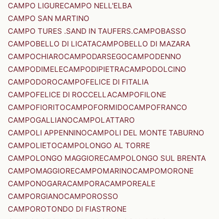
CAMPO LIGURE
CAMPO NELL'ELBA
CAMPO SAN MARTINO
CAMPO TURES .SAND IN TAUFERS.
CAMPOBASSO
CAMPOBELLO DI LICATA
CAMPOBELLO DI MAZARA
CAMPOCHIARO
CAMPODARSEGO
CAMPODENNO
CAMPODIMELE
CAMPODIPIETRA
CAMPODOLCINO
CAMPODORO
CAMPOFELICE DI FITALIA
CAMPOFELICE DI ROCCELLA
CAMPOFILONE
CAMPOFIORITO
CAMPOFORMIDO
CAMPOFRANCO
CAMPOGALLIANO
CAMPOLATTARO
CAMPOLI APPENNINO
CAMPOLI DEL MONTE TABURNO
CAMPOLIETO
CAMPOLONGO AL TORRE
CAMPOLONGO MAGGIORE
CAMPOLONGO SUL BRENTA
CAMPOMAGGIORE
CAMPOMARINO
CAMPOMORONE
CAMPONOGARA
CAMPORA
CAMPOREALE
CAMPORGIANO
CAMPOROSSO
CAMPOROTONDO DI FIASTRONE