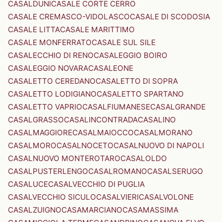
CASALDUNI
CASALE CORTE CERRO
CASALE CREMASCO-VIDOLASCO
CASALE DI SCODOSIA
CASALE LITTA
CASALE MARITTIMO
CASALE MONFERRATO
CASALE SUL SILE
CASALECCHIO DI RENO
CASALEGGIO BOIRO
CASALEGGIO NOVARA
CASALEONE
CASALETTO CEREDANO
CASALETTO DI SOPRA
CASALETTO LODIGIANO
CASALETTO SPARTANO
CASALETTO VAPRIO
CASALFIUMANESE
CASALGRANDE
CASALGRASSO
CASALINCONTRADA
CASALINO
CASALMAGGIORE
CASALMAIOCCO
CASALMORANO
CASALMORO
CASALNOCETO
CASALNUOVO DI NAPOLI
CASALNUOVO MONTEROTARO
CASALOLDO
CASALPUSTERLENGO
CASALROMANO
CASALSERUGO
CASALUCE
CASALVECCHIO DI PUGLIA
CASALVECCHIO SICULO
CASALVIERI
CASALVOLONE
CASALZUIGNO
CASAMARCIANO
CASAMASSIMA