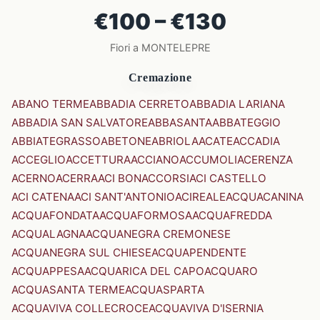
€100 – €130
Fiori a MONTELEPRE
Cremazione
ABANO TERME
ABBADIA CERRETO
ABBADIA LARIANA
ABBADIA SAN SALVATORE
ABBASANTA
ABBATEGGIO
ABBIATEGRASSO
ABETONE
ABRIOLA
ACATE
ACCADIA
ACCEGLIO
ACCETTURA
ACCIANO
ACCUMOLI
ACERENZA
ACERNO
ACERRA
ACI BONACCORSI
ACI CASTELLO
ACI CATENA
ACI SANT'ANTONIO
ACIREALE
ACQUACANINA
ACQUAFONDATA
ACQUAFORMOSA
ACQUAFREDDA
ACQUALAGNA
ACQUANEGRA CREMONESE
ACQUANEGRA SUL CHIESE
ACQUAPENDENTE
ACQUAPPESA
ACQUARICA DEL CAPO
ACQUARO
ACQUASANTA TERME
ACQUASPARTA
ACQUAVIVA COLLECROCE
ACQUAVIVA D'ISERNIA