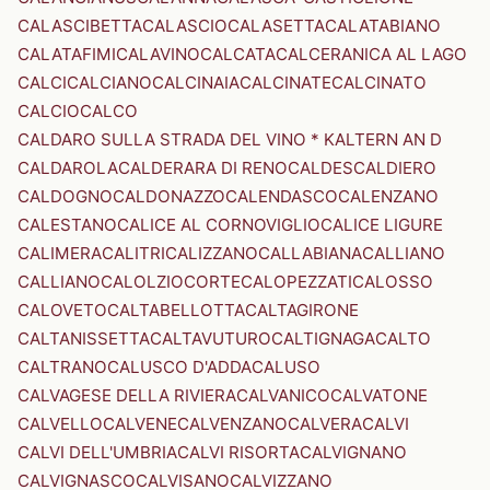
CALASCIBETTA
CALASCIO
CALASETTA
CALATABIANO
CALATAFIMI
CALAVINO
CALCATA
CALCERANICA AL LAGO
CALCI
CALCIANO
CALCINAIA
CALCINATE
CALCINATO
CALCIO
CALCO
CALDARO SULLA STRADA DEL VINO * KALTERN AN D
CALDAROLA
CALDERARA DI RENO
CALDES
CALDIERO
CALDOGNO
CALDONAZZO
CALENDASCO
CALENZANO
CALESTANO
CALICE AL CORNOVIGLIO
CALICE LIGURE
CALIMERA
CALITRI
CALIZZANO
CALLABIANA
CALLIANO
CALLIANO
CALOLZIOCORTE
CALOPEZZATI
CALOSSO
CALOVETO
CALTABELLOTTA
CALTAGIRONE
CALTANISSETTA
CALTAVUTURO
CALTIGNAGA
CALTO
CALTRANO
CALUSCO D'ADDA
CALUSO
CALVAGESE DELLA RIVIERA
CALVANICO
CALVATONE
CALVELLO
CALVENE
CALVENZANO
CALVERA
CALVI
CALVI DELL'UMBRIA
CALVI RISORTA
CALVIGNANO
CALVIGNASCO
CALVISANO
CALVIZZANO