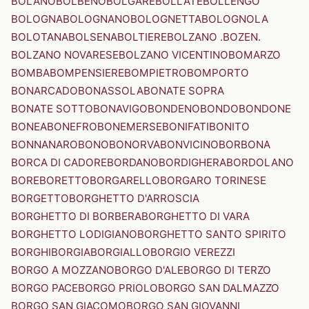
BOLANO
BOLBENO
BOLGARE
BOLLATE
BOLLENGO
BOLOGNA
BOLOGNANO
BOLOGNETTA
BOLOGNOLA
BOLOTANA
BOLSENA
BOLTIERE
BOLZANO .BOZEN.
BOLZANO NOVARESE
BOLZANO VICENTINO
BOMARZO
BOMBA
BOMPENSIERE
BOMPIETRO
BOMPORTO
BONARCADO
BONASSOLA
BONATE SOPRA
BONATE SOTTO
BONAVIGO
BONDENO
BONDO
BONDONE
BONEA
BONEFRO
BONEMERSE
BONIFATI
BONITO
BONNANARO
BONO
BONORVA
BONVICINO
BORBONA
BORCA DI CADORE
BORDANO
BORDIGHERA
BORDOLANO
BORE
BORETTO
BORGARELLO
BORGARO TORINESE
BORGETTO
BORGHETTO D'ARROSCIA
BORGHETTO DI BORBERA
BORGHETTO DI VARA
BORGHETTO LODIGIANO
BORGHETTO SANTO SPIRITO
BORGHI
BORGIA
BORGIALLO
BORGIO VEREZZI
BORGO A MOZZANO
BORGO D'ALE
BORGO DI TERZO
BORGO PACE
BORGO PRIOLO
BORGO SAN DALMAZZO
BORGO SAN GIACOMO
BORGO SAN GIOVANNI