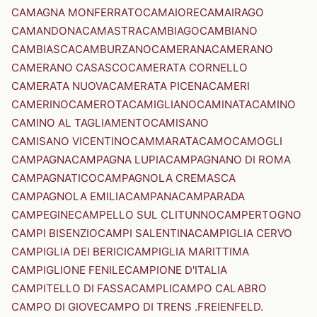
CAMAGNA MONFERRATO
CAMAIORE
CAMAIRAGO
CAMANDONA
CAMASTRA
CAMBIAGO
CAMBIANO
CAMBIASCA
CAMBURZANO
CAMERANA
CAMERANO
CAMERANO CASASCO
CAMERATA CORNELLO
CAMERATA NUOVA
CAMERATA PICENA
CAMERI
CAMERINO
CAMEROTA
CAMIGLIANO
CAMINATA
CAMINO
CAMINO AL TAGLIAMENTO
CAMISANO
CAMISANO VICENTINO
CAMMARATA
CAMO
CAMOGLI
CAMPAGNA
CAMPAGNA LUPIA
CAMPAGNANO DI ROMA
CAMPAGNATICO
CAMPAGNOLA CREMASCA
CAMPAGNOLA EMILIA
CAMPANA
CAMPARADA
CAMPEGINE
CAMPELLO SUL CLITUNNO
CAMPERTOGNO
CAMPI BISENZIO
CAMPI SALENTINA
CAMPIGLIA CERVO
CAMPIGLIA DEI BERICI
CAMPIGLIA MARITTIMA
CAMPIGLIONE FENILE
CAMPIONE D'ITALIA
CAMPITELLO DI FASSA
CAMPLI
CAMPO CALABRO
CAMPO DI GIOVE
CAMPO DI TRENS .FREIENFELD.