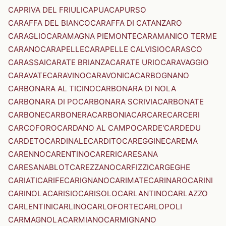
CAPRIVA DEL FRIULI
CAPUA
CAPURSO
CARAFFA DEL BIANCO
CARAFFA DI CATANZARO
CARAGLIO
CARAMAGNA PIEMONTE
CARAMANICO TERME
CARANO
CARAPELLE
CARAPELLE CALVISIO
CARASCO
CARASSAI
CARATE BRIANZA
CARATE URIO
CARAVAGGIO
CARAVATE
CARAVINO
CARAVONICA
CARBOGNANO
CARBONARA AL TICINO
CARBONARA DI NOLA
CARBONARA DI PO
CARBONARA SCRIVIA
CARBONATE
CARBONE
CARBONERA
CARBONIA
CARCARE
CARCERI
CARCOFORO
CARDANO AL CAMPO
CARDE'
CARDEDU
CARDETO
CARDINALE
CARDITO
CAREGGINE
CAREMA
CARENNO
CARENTINO
CARERI
CARESANA
CARESANABLOT
CAREZZANO
CARFIZZI
CARGEGHE
CARIATI
CARIFE
CARIGNANO
CARIMATE
CARINARO
CARINI
CARINOLA
CARISIO
CARISOLO
CARLANTINO
CARLAZZO
CARLENTINI
CARLINO
CARLOFORTE
CARLOPOLI
CARMAGNOLA
CARMIANO
CARMIGNANO