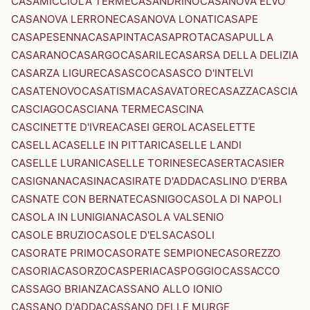
CASAMICCIOLA TERME
CASANDRINO
CASANOVA ELVO
CASANOVA LERRONE
CASANOVA LONATI
CASAPE
CASAPESENNA
CASAPINTA
CASAPROTA
CASAPULLA
CASARANO
CASARGO
CASARILE
CASARSA DELLA DELIZIA
CASARZA LIGURE
CASASCO
CASASCO D'INTELVI
CASATENOVO
CASATISMA
CASAVATORE
CASAZZA
CASCIA
CASCIAGO
CASCIANA TERME
CASCINA
CASCINETTE D'IVREA
CASEI GEROLA
CASELETTE
CASELLA
CASELLE IN PITTARI
CASELLE LANDI
CASELLE LURANI
CASELLE TORINESE
CASERTA
CASIER
CASIGNANA
CASINA
CASIRATE D'ADDA
CASLINO D'ERBA
CASNATE CON BERNATE
CASNIGO
CASOLA DI NAPOLI
CASOLA IN LUNIGIANA
CASOLA VALSENIO
CASOLE BRUZIO
CASOLE D'ELSA
CASOLI
CASORATE PRIMO
CASORATE SEMPIONE
CASOREZZO
CASORIA
CASORZO
CASPERIA
CASPOGGIO
CASSACCO
CASSAGO BRIANZA
CASSANO ALLO IONIO
CASSANO D'ADDA
CASSANO DELLE MURGE