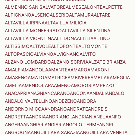
ALMENNO SAN SALVATORE
ALMESE
ALONTE
ALPETTE
ALPIGNANO
ALSENO
ALSERIO
ALTAMURA
ALTARE
ALTAVILLA IRPINA
ALTAVILLA MILICIA
ALTAVILLA MONFERRATO
ALTAVILLA SILENTINA
ALTAVILLA VICENTINA
ALTIDONA
ALTILIA
ALTINO
ALTISSIMO
ALTIVOLE
ALTOFONTE
ALTOMONTE
ALTOPASCIO
ALVIANO
ALVIGNANO
ALVITO
ALZANO LOMBARDO
ALZANO SCRIVIA
ALZATE BRIANZA
AMALFI
AMANDOLA
AMANTEA
AMARO
AMARONI
AMASENO
AMATO
AMATRICE
AMBIVERE
AMBLAR
AMEGLIA
AMELIA
AMENDOLARA
AMENO
AMOROSI
AMPEZZO
ANACAPRI
ANAGNI
ANCARANO
ANCONA
ANDALI
ANDALO
ANDALO VALTELLINO
ANDEZENO
ANDORA
ANDORNO MICCA
ANDRANO
ANDRATE
ANDREIS
ANDRETTA
ANDRIA
ANDRIANO .ANDRIAN.
ANELA
ANFO
ANGERA
ANGHIARI
ANGIARI
ANGOLO TERME
ANGRI
ANGROGNA
ANGUILLARA SABAZIA
ANGUILLARA VENETA