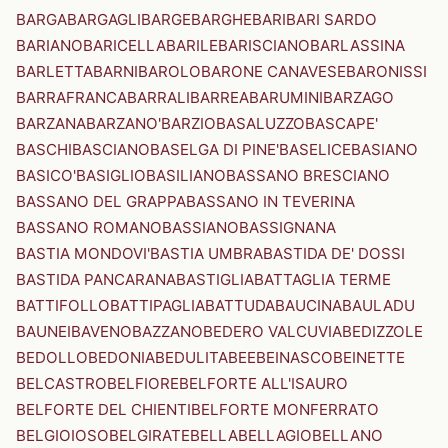
BARGA
BARGAGLI
BARGE
BARGHE
BARI
BARI SARDO
BARIANO
BARICELLA
BARILE
BARISCIANO
BARLASSINA
BARLETTA
BARNI
BAROLO
BARONE CANAVESE
BARONISSI
BARRAFRANCA
BARRALI
BARREA
BARUMINI
BARZAGO
BARZANA
BARZANO'
BARZIO
BASALUZZO
BASCAPE'
BASCHI
BASCIANO
BASELGA DI PINE'
BASELICE
BASIANO
BASICO'
BASIGLIO
BASILIANO
BASSANO BRESCIANO
BASSANO DEL GRAPPA
BASSANO IN TEVERINA
BASSANO ROMANO
BASSIANO
BASSIGNANA
BASTIA MONDOVI'
BASTIA UMBRA
BASTIDA DE' DOSSI
BASTIDA PANCARANA
BASTIGLIA
BATTAGLIA TERME
BATTIFOLLO
BATTIPAGLIA
BATTUDA
BAUCINA
BAULADU
BAUNEI
BAVENO
BAZZANO
BEDERO VALCUVIA
BEDIZZOLE
BEDOLLO
BEDONIA
BEDULITA
BEE
BEINASCO
BEINETTE
BELCASTRO
BELFIORE
BELFORTE ALL'ISAURO
BELFORTE DEL CHIENTI
BELFORTE MONFERRATO
BELGIOIOSO
BELGIRATE
BELLA
BELLAGIO
BELLANO