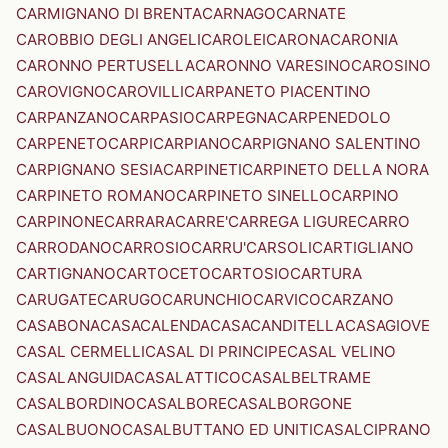
CARMIGNANO DI BRENTA
CARNAGO
CARNATE
CAROBBIO DEGLI ANGELI
CAROLEI
CARONA
CARONIA
CARONNO PERTUSELLA
CARONNO VARESINO
CAROSINO
CAROVIGNO
CAROVILLI
CARPANETO PIACENTINO
CARPANZANO
CARPASIO
CARPEGNA
CARPENEDOLO
CARPENETO
CARPI
CARPIANO
CARPIGNANO SALENTINO
CARPIGNANO SESIA
CARPINETI
CARPINETO DELLA NORA
CARPINETO ROMANO
CARPINETO SINELLO
CARPINO
CARPINONE
CARRARA
CARRE'
CARREGA LIGURE
CARRO
CARRODANO
CARROSIO
CARRU'
CARSOLI
CARTIGLIANO
CARTIGNANO
CARTOCETO
CARTOSIO
CARTURA
CARUGATE
CARUGO
CARUNCHIO
CARVICO
CARZANO
CASABONA
CASACALENDA
CASACANDITELLA
CASAGIOVE
CASAL CERMELLI
CASAL DI PRINCIPE
CASAL VELINO
CASALANGUIDA
CASALATTICO
CASALBELTRAME
CASALBORDINO
CASALBORE
CASALBORGONE
CASALBUONO
CASALBUTTANO ED UNITI
CASALCIPRANO