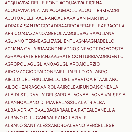
ACQUAVIVA DELLE FONTI
ACQUAVIVA PICENA
ACQUAVIVA PLATANI
ACQUEDOLCI
ACQUI TERME
ACRI
ACUTO
ADELFIA
ADRANO
ADRARA SAN MARTINO
ADRARA SAN ROCCO
ADRIA
ADRO
AFFI
AFFILE
AFRAGOLA
AFRICO
AGAZZANO
AGEROLA
AGGIUS
AGIRA
AGLIANA
AGLIANO TERME
AGLIE'
AGLIENTU
AGNA
AGNADELLO
AGNANA CALABRA
AGNONE
AGNOSINE
AGORDO
AGOSTA
AGRA
AGRATE BRIANZA
AGRATE CONTURBIA
AGRIGENTO
AGROPOLI
AGUGLIANO
AGUGLIARO
AICURZIO
AIDOMAGGIORE
AIDONE
AIELLI
AIELLO CALABRO
AIELLO DEL FRIULI
AIELLO DEL SABATO
AIETA
AILANO
AILOCHE
AIRASCA
AIROLA
AIROLE
AIRUNO
AISONE
ALA
ALA DI STURA
ALA' DEI SARDI
ALAGNA
ALAGNA VALSESIA
ALANNO
ALANO DI PIAVE
ALASSIO
ALATRI
ALBA
ALBA ADRIATICA
ALBAGIARA
ALBAIRATE
ALBANELLA
ALBANO DI LUCANIA
ALBANO LAZIALE
ALBANO SANT'ALESSANDRO
ALBANO VERCELLESE