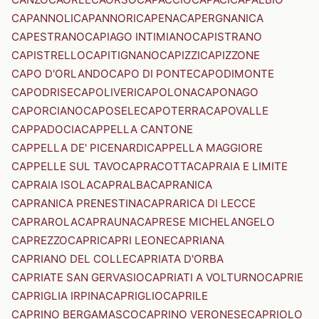
CAPANNOLI
CAPANNORI
CAPENA
CAPERGNANICA
CAPESTRANO
CAPIAGO INTIMIANO
CAPISTRANO
CAPISTRELLO
CAPITIGNANO
CAPIZZI
CAPIZZONE
CAPO D'ORLANDO
CAPO DI PONTE
CAPODIMONTE
CAPODRISE
CAPOLIVERI
CAPOLONA
CAPONAGO
CAPORCIANO
CAPOSELE
CAPOTERRA
CAPOVALLE
CAPPADOCIA
CAPPELLA CANTONE
CAPPELLA DE' PICENARDI
CAPPELLA MAGGIORE
CAPPELLE SUL TAVO
CAPRACOTTA
CAPRAIA E LIMITE
CAPRAIA ISOLA
CAPRALBA
CAPRANICA
CAPRANICA PRENESTINA
CAPRARICA DI LECCE
CAPRAROLA
CAPRAUNA
CAPRESE MICHELANGELO
CAPREZZO
CAPRI
CAPRI LEONE
CAPRIANA
CAPRIANO DEL COLLE
CAPRIATA D'ORBA
CAPRIATE SAN GERVASIO
CAPRIATI A VOLTURNO
CAPRIE
CAPRIGLIA IRPINA
CAPRIGLIO
CAPRILE
CAPRINO BERGAMASCO
CAPRINO VERONESE
CAPRIOLO