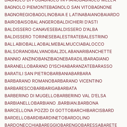
BAGNOLO PIEMONTE
BAGNOLO SAN VITO
BAGNONE
BAGNOREGIO
BAGOLINO
BAIA E LATINA
BAIANO
BAIARDO
BAIRO
BAISO
BALANGERO
BALDICHIERI D'ASTI
BALDISSERO CANAVESE
BALDISSERO D'ALBA
BALDISSERO TORINESE
BALESTRATE
BALESTRINO
BALLABIO
BALLAO
BALME
BALMUCCIA
BALOCCO
BALSORANO
BALVANO
BALZOLA
BANARI
BANCHETTE
BANNIO ANZINO
BANZI
BAONE
BARADILI
BARAGIANO
BARANELLO
BARANO D'ISCHIA
BARANZATE
BARASSO
BARATILI SAN PIETRO
BARBANIA
BARBARA
BARBARANO ROMANO
BARBARANO VICENTINO
BARBARESCO
BARBARIGA
BARBATA
BARBERINO DI MUGELLO
BARBERINO VAL D'ELSA
BARBIANELLO
BARBIANO .BARBIAN.
BARBONA
BARCELLONA POZZO DI GOTTO
BARCHI
BARCIS
BARD
BARDELLO
BARDI
BARDINETO
BARDOLINO
BARDONECCHIA
BAREGGIO
BARENGO
BARESSA
BARETE