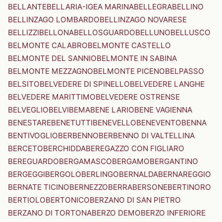
BELLANTE
BELLARIA-IGEA MARINA
BELLEGRA
BELLINO
BELLINZAGO LOMBARDO
BELLINZAGO NOVARESE
BELLIZZI
BELLONA
BELLOSGUARDO
BELLUNO
BELLUSCO
BELMONTE CALABRO
BELMONTE CASTELLO
BELMONTE DEL SANNIO
BELMONTE IN SABINA
BELMONTE MEZZAGNO
BELMONTE PICENO
BELPASSO
BELSITO
BELVEDERE DI SPINELLO
BELVEDERE LANGHE
BELVEDERE MARITTIMO
BELVEDERE OSTRENSE
BELVEGLIO
BELVI
BEMA
BENE LARIO
BENE VAGIENNA
BENESTARE
BENETUTTI
BENEVELLO
BENEVENTO
BENNA
BENTIVOGLIO
BERBENNO
BERBENNO DI VALTELLINA
BERCETO
BERCHIDDA
BEREGAZZO CON FIGLIARO
BEREGUARDO
BERGAMASCO
BERGAMO
BERGANTINO
BERGEGGI
BERGOLO
BERLINGO
BERNALDA
BERNAREGGIO
BERNATE TICINO
BERNEZZO
BERRA
BERSONE
BERTINORO
BERTIOLO
BERTONICO
BERZANO DI SAN PIETRO
BERZANO DI TORTONA
BERZO DEMO
BERZO INFERIORE