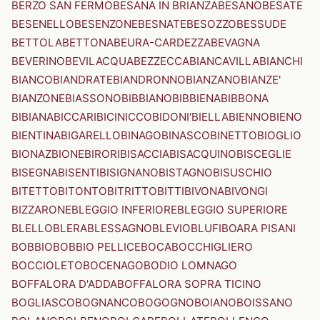
BERZO SAN FERMO
BESANA IN BRIANZA
BESANO
BESATE
BESENELLO
BESENZONE
BESNATE
BESOZZO
BESSUDE
BETTOLA
BETTONA
BEURA-CARDEZZA
BEVAGNA
BEVERINO
BEVILACQUA
BEZZECCA
BIANCAVILLA
BIANCHI
BIANCO
BIANDRATE
BIANDRONNO
BIANZANO
BIANZE'
BIANZONE
BIASSONO
BIBBIANO
BIBBIENA
BIBBONA
BIBIANA
BICCARI
BICINICCO
BIDONI'
BIELLA
BIENNO
BIENO
BIENTINA
BIGARELLO
BINAGO
BINASCO
BINETTO
BIOGLIO
BIONAZ
BIONE
BIRORI
BISACCIA
BISACQUINO
BISCEGLIE
BISEGNA
BISENTI
BISIGNANO
BISTAGNO
BISUSCHIO
BITETTO
BITONTO
BITRITTO
BITTI
BIVONA
BIVONGI
BIZZARONE
BLEGGIO INFERIORE
BLEGGIO SUPERIORE
BLELLO
BLERA
BLESSAGNO
BLEVIO
BLUFI
BOARA PISANI
BOBBIO
BOBBIO PELLICE
BOCA
BOCCHIGLIERO
BOCCIOLETO
BOCENAGO
BODIO LOMNAGO
BOFFALORA D'ADDA
BOFFALORA SOPRA TICINO
BOGLIASCO
BOGNANCO
BOGOGNO
BOIANO
BOISSANO