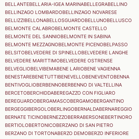
BELLANTE
BELLARIA-IGEA MARINA
BELLEGRA
BELLINO
BELLINZAGO LOMBARDO
BELLINZAGO NOVARESE
BELLIZZI
BELLONA
BELLOSGUARDO
BELLUNO
BELLUSCO
BELMONTE CALABRO
BELMONTE CASTELLO
BELMONTE DEL SANNIO
BELMONTE IN SABINA
BELMONTE MEZZAGNO
BELMONTE PICENO
BELPASSO
BELSITO
BELVEDERE DI SPINELLO
BELVEDERE LANGHE
BELVEDERE MARITTIMO
BELVEDERE OSTRENSE
BELVEGLIO
BELVI
BEMA
BENE LARIO
BENE VAGIENNA
BENESTARE
BENETUTTI
BENEVELLO
BENEVENTO
BENNA
BENTIVOGLIO
BERBENNO
BERBENNO DI VALTELLINA
BERCETO
BERCHIDDA
BEREGAZZO CON FIGLIARO
BEREGUARDO
BERGAMASCO
BERGAMO
BERGANTINO
BERGEGGI
BERGOLO
BERLINGO
BERNALDA
BERNAREGGIO
BERNATE TICINO
BERNEZZO
BERRA
BERSONE
BERTINORO
BERTIOLO
BERTONICO
BERZANO DI SAN PIETRO
BERZANO DI TORTONA
BERZO DEMO
BERZO INFERIORE