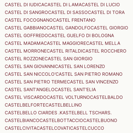
CASTEL DI IUDICA
CASTEL DI LAMA
CASTEL DI LUCIO
CASTEL DI SANGRO
CASTEL DI SASSO
CASTEL DI TORA
CASTEL FOCOGNANO
CASTEL FRENTANO
CASTEL GABBIANO
CASTEL GANDOLFO
CASTEL GIORGIO
CASTEL GOFFREDO
CASTEL GUELFO DI BOLOGNA
CASTEL MADAMA
CASTEL MAGGIORE
CASTEL MELLA
CASTEL MORRONE
CASTEL RITALDI
CASTEL ROCCHERO
CASTEL ROZZONE
CASTEL SAN GIORGIO
CASTEL SAN GIOVANNI
CASTEL SAN LORENZO
CASTEL SAN NICCOLO'
CASTEL SAN PIETRO ROMANO
CASTEL SAN PIETRO TERME
CASTEL SAN VINCENZO
CASTEL SANT'ANGELO
CASTEL SANT'ELIA
CASTEL VISCARDO
CASTEL VOLTURNO
CASTELBALDO
CASTELBELFORTE
CASTELBELLINO
CASTELBELLO CIARDES .KASTELBELL TSCHARS.
CASTELBIANCO
CASTELBOTTACCIO
CASTELBUONO
CASTELCIVITA
CASTELCOVATI
CASTELCUCCO