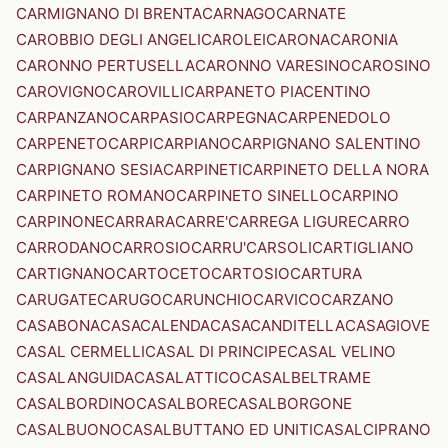
CARMIGNANO DI BRENTA
CARNAGO
CARNATE
CAROBBIO DEGLI ANGELI
CAROLEI
CARONA
CARONIA
CARONNO PERTUSELLA
CARONNO VARESINO
CAROSINO
CAROVIGNO
CAROVILLI
CARPANETO PIACENTINO
CARPANZANO
CARPASIO
CARPEGNA
CARPENEDOLO
CARPENETO
CARPI
CARPIANO
CARPIGNANO SALENTINO
CARPIGNANO SESIA
CARPINETI
CARPINETO DELLA NORA
CARPINETO ROMANO
CARPINETO SINELLO
CARPINO
CARPINONE
CARRARA
CARRE'
CARREGA LIGURE
CARRO
CARRODANO
CARROSIO
CARRU'
CARSOLI
CARTIGLIANO
CARTIGNANO
CARTOCETO
CARTOSIO
CARTURA
CARUGATE
CARUGO
CARUNCHIO
CARVICO
CARZANO
CASABONA
CASACALENDA
CASACANDITELLA
CASAGIOVE
CASAL CERMELLI
CASAL DI PRINCIPE
CASAL VELINO
CASALANGUIDA
CASALATTICO
CASALBELTRAME
CASALBORDINO
CASALBORE
CASALBORGONE
CASALBUONO
CASALBUTTANO ED UNITI
CASALCIPRANO