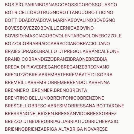
BOSISIO PARINI
BOSNASCO
BOSSICO
BOSSOLASCO
BOTRICELLO
BOTRUGNO
BOTTANUCO
BOTTICINO
BOTTIDDA
BOVA
BOVA MARINA
BOVALINO
BOVEGNO
BOVES
BOVEZZO
BOVILLE ERNICA
BOVINO
BOVISIO-MASCIAGO
BOVOLENTA
BOVOLONE
BOZZOLE
BOZZOLO
BRA
BRACCA
BRACCIANO
BRACIGLIANO
BRAIES .PRAGS.
BRALLO DI PREGOLA
BRANCALEONE
BRANDICO
BRANDIZZO
BRANZI
BRAONE
BREBBIA
BREDA DI PIAVE
BREGANO
BREGANZE
BREGNANO
BREGUZZO
BREIA
BREMBATE
BREMBATE DI SOPRA
BREMBILLA
BREMBIO
BREME
BRENDOLA
BRENNA
BRENNERO .BRENNER.
BRENO
BRENTA
BRENTINO BELLUNO
BRENTONICO
BRENZONE
BRESCELLO
BRESCIA
BRESIMO
BRESSANA BOTTARONE
BRESSANONE .BRIXEN.
BRESSANVIDO
BRESSO
BREZ
BREZZO DI BEDERO
BRIAGLIA
BRIATICO
BRICHERASIO
BRIENNO
BRIENZA
BRIGA ALTA
BRIGA NOVARESE