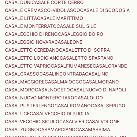
CASALDUNI
CASALE CORTE CERRO
CASALE CREMASCO-VIDOLASCO
CASALE DI SCODOSIA
CASALE LITTA
CASALE MARITTIMO
CASALE MONFERRATO
CASALE SUL SILE
CASALECCHIO DI RENO
CASALEGGIO BOIRO
CASALEGGIO NOVARA
CASALEONE
CASALETTO CEREDANO
CASALETTO DI SOPRA
CASALETTO LODIGIANO
CASALETTO SPARTANO
CASALETTO VAPRIO
CASALFIUMANESE
CASALGRANDE
CASALGRASSO
CASALINCONTRADA
CASALINO
CASALMAGGIORE
CASALMAIOCCO
CASALMORANO
CASALMORO
CASALNOCETO
CASALNUOVO DI NAPOLI
CASALNUOVO MONTEROTARO
CASALOLDO
CASALPUSTERLENGO
CASALROMANO
CASALSERUGO
CASALUCE
CASALVECCHIO DI PUGLIA
CASALVECCHIO SICULO
CASALVIERI
CASALVOLONE
CASALZUIGNO
CASAMARCIANO
CASAMASSIMA