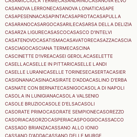
CASAMICCIOLA TERME
CASANDRINO
CASANOVA ELVO
CASANOVA LERRONE
CASANOVA LONATI
CASAPE
CASAPESENNA
CASAPINTA
CASAPROTA
CASAPULLA
CASARANO
CASARGO
CASARILE
CASARSA DELLA DELIZIA
CASARZA LIGURE
CASASCO
CASASCO D'INTELVI
CASATENOVO
CASATISMA
CASAVATORE
CASAZZA
CASCIA
CASCIAGO
CASCIANA TERME
CASCINA
CASCINETTE D'IVREA
CASEI GEROLA
CASELETTE
CASELLA
CASELLE IN PITTARI
CASELLE LANDI
CASELLE LURANI
CASELLE TORINESE
CASERTA
CASIER
CASIGNANA
CASINA
CASIRATE D'ADDA
CASLINO D'ERBA
CASNATE CON BERNATE
CASNIGO
CASOLA DI NAPOLI
CASOLA IN LUNIGIANA
CASOLA VALSENIO
CASOLE BRUZIO
CASOLE D'ELSA
CASOLI
CASORATE PRIMO
CASORATE SEMPIONE
CASOREZZO
CASORIA
CASORZO
CASPERIA
CASPOGGIO
CASSACCO
CASSAGO BRIANZA
CASSANO ALLO IONIO
CASSANO D'ADDA
CASSANO DELLE MURGE