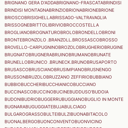
BRIGNANO GERA D'ADDA
BRIGNANO-FRASCATA
BRINDISI
BRINDISI MONTAGNA
BRINZIO
BRIONA
BRIONE
BRIONE
BRIOSCO
BRISIGHELLA
BRISSAGO-VALTRAVAGLIA
BRISSOGNE
BRITTOLI
BRIVIO
BROCCOSTELLA
BROGLIANO
BROGNATURO
BROLO
BRONDELLO
BRONI
BRONTE
BRONZOLO .BRANZOLL.
BROSSASCO
BROSSO
BROVELLO-CARPUGNINO
BROZOLO
BRUGHERIO
BRUGINE
BRUGNATO
BRUGNERA
BRUINO
BRUMANO
BRUNATE
BRUNELLO
BRUNICO .BRUNECK.
BRUNO
BRUSAPORTO
BRUSASCO
BRUSCIANO
BRUSIMPIANO
BRUSNENGO
BRUSSON
BRUZOLO
BRUZZANO ZEFFIRIO
BUBBIANO
BUBBIO
BUCCHERI
BUCCHIANICO
BUCCIANO
BUCCINASCO
BUCCINO
BUCINE
BUDDUSO'
BUDOIA
BUDONI
BUDRIO
BUGGERRU
BUGGIANO
BUGLIO IN MONTE
BUGNARA
BUGUGGIATE
BUJA
BULCIAGO
BULGAROGRASSO
BULTEI
BULZI
BUONABITACOLO
BUONALBERGO
BUONCONVENTO
BUONVICINO