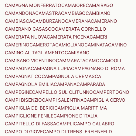
CAMAGNA MONFERRATO
CAMAIORE
CAMAIRAGO
CAMANDONA
CAMASTRA
CAMBIAGO
CAMBIANO
CAMBIASCA
CAMBURZANO
CAMERANA
CAMERANO
CAMERANO CASASCO
CAMERATA CORNELLO
CAMERATA NUOVA
CAMERATA PICENA
CAMERI
CAMERINO
CAMEROTA
CAMIGLIANO
CAMINATA
CAMINO
CAMINO AL TAGLIAMENTO
CAMISANO
CAMISANO VICENTINO
CAMMARATA
CAMO
CAMOGLI
CAMPAGNA
CAMPAGNA LUPIA
CAMPAGNANO DI ROMA
CAMPAGNATICO
CAMPAGNOLA CREMASCA
CAMPAGNOLA EMILIA
CAMPANA
CAMPARADA
CAMPEGINE
CAMPELLO SUL CLITUNNO
CAMPERTOGNO
CAMPI BISENZIO
CAMPI SALENTINA
CAMPIGLIA CERVO
CAMPIGLIA DEI BERICI
CAMPIGLIA MARITTIMA
CAMPIGLIONE FENILE
CAMPIONE D'ITALIA
CAMPITELLO DI FASSA
CAMPLI
CAMPO CALABRO
CAMPO DI GIOVE
CAMPO DI TRENS .FREIENFELD.