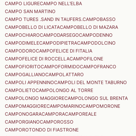
CAMPO LIGURE
CAMPO NELL'ELBA
CAMPO SAN MARTINO
CAMPO TURES .SAND IN TAUFERS.
CAMPOBASSO
CAMPOBELLO DI LICATA
CAMPOBELLO DI MAZARA
CAMPOCHIARO
CAMPODARSEGO
CAMPODENNO
CAMPODIMELE
CAMPODIPIETRA
CAMPODOLCINO
CAMPODORO
CAMPOFELICE DI FITALIA
CAMPOFELICE DI ROCCELLA
CAMPOFILONE
CAMPOFIORITO
CAMPOFORMIDO
CAMPOFRANCO
CAMPOGALLIANO
CAMPOLATTARO
CAMPOLI APPENNINO
CAMPOLI DEL MONTE TABURNO
CAMPOLIETO
CAMPOLONGO AL TORRE
CAMPOLONGO MAGGIORE
CAMPOLONGO SUL BRENTA
CAMPOMAGGIORE
CAMPOMARINO
CAMPOMORONE
CAMPONOGARA
CAMPORA
CAMPOREALE
CAMPORGIANO
CAMPOROSSO
CAMPOROTONDO DI FIASTRONE