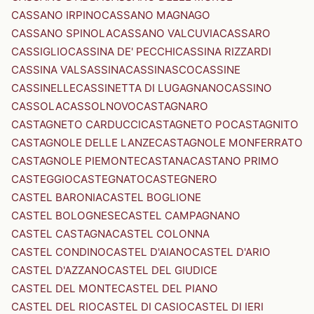
CASSANO IRPINO
CASSANO MAGNAGO
CASSANO SPINOLA
CASSANO VALCUVIA
CASSARO
CASSIGLIO
CASSINA DE' PECCHI
CASSINA RIZZARDI
CASSINA VALSASSINA
CASSINASCO
CASSINE
CASSINELLE
CASSINETTA DI LUGAGNANO
CASSINO
CASSOLA
CASSOLNOVO
CASTAGNARO
CASTAGNETO CARDUCCI
CASTAGNETO PO
CASTAGNITO
CASTAGNOLE DELLE LANZE
CASTAGNOLE MONFERRATO
CASTAGNOLE PIEMONTE
CASTANA
CASTANO PRIMO
CASTEGGIO
CASTEGNATO
CASTEGNERO
CASTEL BARONIA
CASTEL BOGLIONE
CASTEL BOLOGNESE
CASTEL CAMPAGNANO
CASTEL CASTAGNA
CASTEL COLONNA
CASTEL CONDINO
CASTEL D'AIANO
CASTEL D'ARIO
CASTEL D'AZZANO
CASTEL DEL GIUDICE
CASTEL DEL MONTE
CASTEL DEL PIANO
CASTEL DEL RIO
CASTEL DI CASIO
CASTEL DI IERI