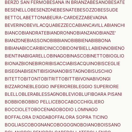
BERZO SAN FERMO
BESANA IN BRIANZA
BESANO
BESATE
BESENELLO
BESENZONE
BESNATE
BESOZZO
BESSUDE
BETTOLA
BETTONA
BEURA-CARDEZZA
BEVAGNA
BEVERINO
BEVILACQUA
BEZZECCA
BIANCAVILLA
BIANCHI
BIANCO
BIANDRATE
BIANDRONNO
BIANZANO
BIANZE'
BIANZONE
BIASSONO
BIBBIANO
BIBBIENA
BIBBONA
BIBIANA
BICCARI
BICINICCO
BIDONI'
BIELLA
BIENNO
BIENO
BIENTINA
BIGARELLO
BINAGO
BINASCO
BINETTO
BIOGLIO
BIONAZ
BIONE
BIRORI
BISACCIA
BISACQUINO
BISCEGLIE
BISEGNA
BISENTI
BISIGNANO
BISTAGNO
BISUSCHIO
BITETTO
BITONTO
BITRITTO
BITTI
BIVONA
BIVONGI
BIZZARONE
BLEGGIO INFERIORE
BLEGGIO SUPERIORE
BLELLO
BLERA
BLESSAGNO
BLEVIO
BLUFI
BOARA PISANI
BOBBIO
BOBBIO PELLICE
BOCA
BOCCHIGLIERO
BOCCIOLETO
BOCENAGO
BODIO LOMNAGO
BOFFALORA D'ADDA
BOFFALORA SOPRA TICINO
BOGLIASCO
BOGNANCO
BOGOGNO
BOIANO
BOISSANO