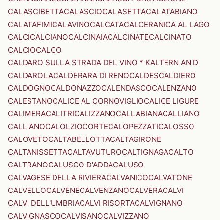
CALASCIBETTA
CALASCIO
CALASETTA
CALATABIANO
CALATAFIMI
CALAVINO
CALCATA
CALCERANICA AL LAGO
CALCI
CALCIANO
CALCINAIA
CALCINATE
CALCINATO
CALCIO
CALCO
CALDARO SULLA STRADA DEL VINO * KALTERN AN D
CALDAROLA
CALDERARA DI RENO
CALDES
CALDIERO
CALDOGNO
CALDONAZZO
CALENDASCO
CALENZANO
CALESTANO
CALICE AL CORNOVIGLIO
CALICE LIGURE
CALIMERA
CALITRI
CALIZZANO
CALLABIANA
CALLIANO
CALLIANO
CALOLZIOCORTE
CALOPEZZATI
CALOSSO
CALOVETO
CALTABELLOTTA
CALTAGIRONE
CALTANISSETTA
CALTAVUTURO
CALTIGNAGA
CALTO
CALTRANO
CALUSCO D'ADDA
CALUSO
CALVAGESE DELLA RIVIERA
CALVANICO
CALVATONE
CALVELLO
CALVENE
CALVENZANO
CALVERA
CALVI
CALVI DELL'UMBRIA
CALVI RISORTA
CALVIGNANO
CALVIGNASCO
CALVISANO
CALVIZZANO