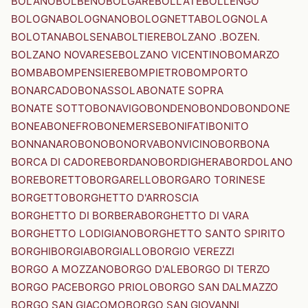
BOLANO
BOLBENO
BOLGARE
BOLLATE
BOLLENGO
BOLOGNA
BOLOGNANO
BOLOGNETTA
BOLOGNOLA
BOLOTANA
BOLSENA
BOLTIERE
BOLZANO .BOZEN.
BOLZANO NOVARESE
BOLZANO VICENTINO
BOMARZO
BOMBA
BOMPENSIERE
BOMPIETRO
BOMPORTO
BONARCADO
BONASSOLA
BONATE SOPRA
BONATE SOTTO
BONAVIGO
BONDENO
BONDO
BONDONE
BONEA
BONEFRO
BONEMERSE
BONIFATI
BONITO
BONNANARO
BONO
BONORVA
BONVICINO
BORBONA
BORCA DI CADORE
BORDANO
BORDIGHERA
BORDOLANO
BORE
BORETTO
BORGARELLO
BORGARO TORINESE
BORGETTO
BORGHETTO D'ARROSCIA
BORGHETTO DI BORBERA
BORGHETTO DI VARA
BORGHETTO LODIGIANO
BORGHETTO SANTO SPIRITO
BORGHI
BORGIA
BORGIALLO
BORGIO VEREZZI
BORGO A MOZZANO
BORGO D'ALE
BORGO DI TERZO
BORGO PACE
BORGO PRIOLO
BORGO SAN DALMAZZO
BORGO SAN GIACOMO
BORGO SAN GIOVANNI