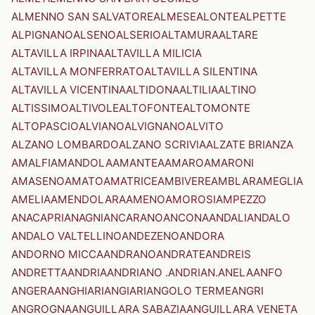
ALMENNO SAN SALVATORE
ALMESE
ALONTE
ALPETTE
ALPIGNANO
ALSENO
ALSERIO
ALTAMURA
ALTARE
ALTAVILLA IRPINA
ALTAVILLA MILICIA
ALTAVILLA MONFERRATO
ALTAVILLA SILENTINA
ALTAVILLA VICENTINA
ALTIDONA
ALTILIA
ALTINO
ALTISSIMO
ALTIVOLE
ALTOFONTE
ALTOMONTE
ALTOPASCIO
ALVIANO
ALVIGNANO
ALVITO
ALZANO LOMBARDO
ALZANO SCRIVIA
ALZATE BRIANZA
AMALFI
AMANDOLA
AMANTEA
AMARO
AMARONI
AMASENO
AMATO
AMATRICE
AMBIVERE
AMBLAR
AMEGLIA
AMELIA
AMENDOLARA
AMENO
AMOROSI
AMPEZZO
ANACAPRI
ANAGNI
ANCARANO
ANCONA
ANDALI
ANDALO
ANDALO VALTELLINO
ANDEZENO
ANDORA
ANDORNO MICCA
ANDRANO
ANDRATE
ANDREIS
ANDRETTA
ANDRIA
ANDRIANO .ANDRIAN.
ANELA
ANFO
ANGERA
ANGHIARI
ANGIARI
ANGOLO TERME
ANGRI
ANGROGNA
ANGUILLARA SABAZIA
ANGUILLARA VENETA