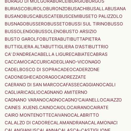
BURAGO DI MOLGORA
BURCEI
BURGIO
BURGOS
BURIASCO
BUROLO
BURONZO
BUSACHI
BUSALLA
BUSANA
BUSANO
BUSCA
BUSCATE
BUSCEMI
BUSETO PALIZZOLO
BUSNAGO
BUSSERO
BUSSETO
BUSSI SUL TIRINO
BUSSO
BUSSOLENGO
BUSSOLENO
BUSTO ARSIZIO
BUSTO GAROLFO
BUTERA
BUTI
BUTTAPIETRA
BUTTIGLIERA ALTA
BUTTIGLIERA D'ASTI
BUTTRIO
CA' D'ANDREA
CABELLA LIGURE
CABIATE
CABRAS
CACCAMO
CACCURI
CADEGLIANO-VICONAGO
CADELBOSCO DI SOPRA
CADEO
CADERZONE
CADONEGHE
CADORAGO
CADREZZATE
CAERANO DI SAN MARCO
CAFASSE
CAGGIANO
CAGLI
CAGLIARI
CAGLIO
CAGNANO AMITERNO
CAGNANO VARANO
CAGNO
CAGNO'
CAIANELLO
CAIAZZO
CAINES .KUENS.
CAINO
CAIOLO
CAIRANO
CAIRATE
CAIRO MONTENOTTE
CAIVANO
CALABRITTO
CALALZO DI CADORE
CALAMANDRANA
CALAMONACI
CALANGIANUS
CALANNA
CALASCA-CASTIGLIONE