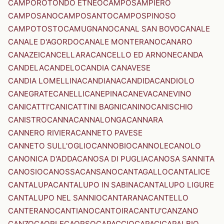
CAMPOROTONDO ETNEO
CAMPOSAMPIERO
CAMPOSANO
CAMPOSANTO
CAMPOSPINOSO
CAMPOTOSTO
CAMUGNANO
CANAL SAN BOVO
CANALE
CANALE D'AGORDO
CANALE MONTERANO
CANARO
CANAZEI
CANCELLARA
CANCELLO ED ARNONE
CANDA
CANDELA
CANDELO
CANDIA CANAVESE
CANDIA LOMELLINA
CANDIANA
CANDIDA
CANDIOLO
CANEGRATE
CANELLI
CANEPINA
CANEVA
CANEVINO
CANICATTI'
CANICATTINI BAGNI
CANINO
CANISCHIO
CANISTRO
CANNA
CANNALONGA
CANNARA
CANNERO RIVIERA
CANNETO PAVESE
CANNETO SULL'OGLIO
CANNOBIO
CANNOLE
CANOLO
CANONICA D'ADDA
CANOSA DI PUGLIA
CANOSA SANNITA
CANOSIO
CANOSSA
CANSANO
CANTAGALLO
CANTALICE
CANTALUPA
CANTALUPO IN SABINA
CANTALUPO LIGURE
CANTALUPO NEL SANNIO
CANTARANA
CANTELLO
CANTERANO
CANTIANO
CANTOIRA
CANTU'
CANZANO
CANZO
CAORLE
CAORSO
CAPACCIO
CAPACI
CAPALBIO