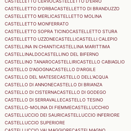
CASTELLETTO CERVO
CASTELLETTO D'ERRO
CASTELLETTO D'ORBA
CASTELLETTO DI BRANDUZZO
CASTELLETTO MERLI
CASTELLETTO MOLINA
CASTELLETTO MONFERRATO
CASTELLETTO SOPRA TICINO
CASTELLETTO STURA
CASTELLETTO UZZONE
CASTELLI
CASTELLI CALEPIO
CASTELLINA IN CHIANTI
CASTELLINA MARITTIMA
CASTELLINALDO
CASTELLINO DEL BIFERNO
CASTELLINO TANARO
CASTELLIRI
CASTELLO CABIAGLIO
CASTELLO D'AGOGNA
CASTELLO D'ARGILE
CASTELLO DEL MATESE
CASTELLO DELL'ACQUA
CASTELLO DI ANNONE
CASTELLO DI BRIANZA
CASTELLO DI CISTERNA
CASTELLO DI GODEGO
CASTELLO DI SERRAVALLE
CASTELLO TESINO
CASTELLO-MOLINA DI FIEMME
CASTELLUCCHIO
CASTELLUCCIO DEI SAURI
CASTELLUCCIO INFERIORE
CASTELLUCCIO SUPERIORE
CASTELLUCCIO VALMAGGIORE
CASTELMAGNO