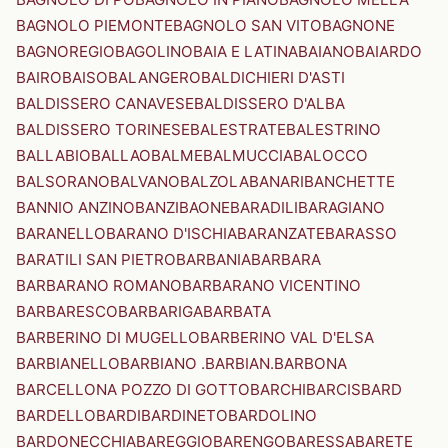
BAGNOLO PIEMONTE
BAGNOLO SAN VITO
BAGNONE
BAGNOREGIO
BAGOLINO
BAIA E LATINA
BAIANO
BAIARDO
BAIRO
BAISO
BALANGERO
BALDICHIERI D'ASTI
BALDISSERO CANAVESE
BALDISSERO D'ALBA
BALDISSERO TORINESE
BALESTRATE
BALESTRINO
BALLABIO
BALLAO
BALME
BALMUCCIA
BALOCCO
BALSORANO
BALVANO
BALZOLA
BANARI
BANCHETTE
BANNIO ANZINO
BANZI
BAONE
BARADILI
BARAGIANO
BARANELLO
BARANO D'ISCHIA
BARANZATE
BARASSO
BARATILI SAN PIETRO
BARBANIA
BARBARA
BARBARANO ROMANO
BARBARANO VICENTINO
BARBARESCO
BARBARIGA
BARBATA
BARBERINO DI MUGELLO
BARBERINO VAL D'ELSA
BARBIANELLO
BARBIANO .BARBIAN.
BARBONA
BARCELLONA POZZO DI GOTTO
BARCHI
BARCIS
BARD
BARDELLO
BARDI
BARDINETO
BARDOLINO
BARDONECCHIA
BAREGGIO
BARENGO
BARESSA
BARETE