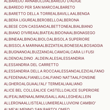
ALBAREDO ARNABOLDI
ALBAREDO D'ADIGE
ALBAREDO PER SAN MARCO
ALBARETO
ALBARETTO DELLA TORRE
ALBAVILLA
ALBENGA
ALBERA LIGURE
ALBEROBELLO
ALBERONA
ALBESE CON CASSANO
ALBETTONE
ALBI
ALBIANO
ALBIANO D'IVREA
ALBIATE
ALBIDONA
ALBIGNASEGO
ALBINEA
ALBINO
ALBIOLO
ALBISOLA SUPERIORE
ALBISSOLA MARINA
ALBIZZATE
ALBONESE
ALBOSAGGIA
ALBUGNANO
ALBUZZANO
ALCAMO
ALCARA LI FUSI
ALDENO
ALDINO .ALDEIN.
ALES
ALESSANDRIA
ALESSANDRIA DEL CARRETTO
ALESSANDRIA DELLA ROCCA
ALESSANO
ALEZIO
ALFANO
ALFEDENA
ALFIANELLO
ALFIANO NATTA
ALFONSINE
ALGHERO
ALGUA
ALI'
ALI' TERME
ALIA
ALIANO
ALICE BEL COLLE
ALICE CASTELLO
ALICE SUPERIORE
ALIFE
ALIMENA
ALIMINUSA
ALLAI
ALLEGHE
ALLEIN
ALLERONA
ALLISTE
ALLUMIERE
ALLUVIONI CAMBIO'
ALME'
ALMENNO SAN BARTOLOMEO