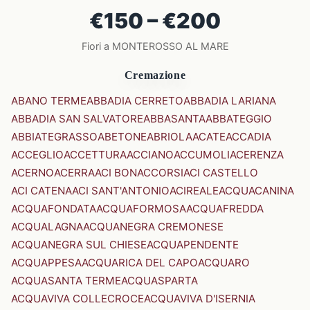
€150 – €200
Fiori a MONTEROSSO AL MARE
Cremazione
ABANO TERME
ABBADIA CERRETO
ABBADIA LARIANA
ABBADIA SAN SALVATORE
ABBASANTA
ABBATEGGIO
ABBIATEGRASSO
ABETONE
ABRIOLA
ACATE
ACCADIA
ACCEGLIO
ACCETTURA
ACCIANO
ACCUMOLI
ACERENZA
ACERNO
ACERRA
ACI BONACCORSI
ACI CASTELLO
ACI CATENA
ACI SANT'ANTONIO
ACIREALE
ACQUACANINA
ACQUAFONDATA
ACQUAFORMOSA
ACQUAFREDDA
ACQUALAGNA
ACQUANEGRA CREMONESE
ACQUANEGRA SUL CHIESE
ACQUAPENDENTE
ACQUAPPESA
ACQUARICA DEL CAPO
ACQUARO
ACQUASANTA TERME
ACQUASPARTA
ACQUAVIVA COLLECROCE
ACQUAVIVA D'ISERNIA