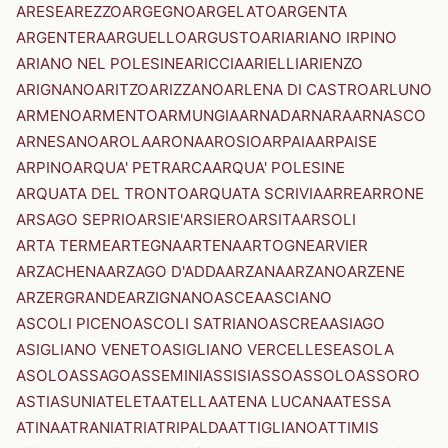
ARESE
AREZZO
ARGEGNO
ARGELATO
ARGENTA
ARGENTERA
ARGUELLO
ARGUSTO
ARI
ARIANO IRPINO
ARIANO NEL POLESINE
ARICCIA
ARIELLI
ARIENZO
ARIGNANO
ARITZO
ARIZZANO
ARLENA DI CASTRO
ARLUNO
ARMENO
ARMENTO
ARMUNGIA
ARNAD
ARNARA
ARNASCO
ARNESANO
AROLA
ARONA
AROSIO
ARPAIA
ARPAISE
ARPINO
ARQUA' PETRARCA
ARQUA' POLESINE
ARQUATA DEL TRONTO
ARQUATA SCRIVIA
ARRE
ARRONE
ARSAGO SEPRIO
ARSIE'
ARSIERO
ARSITA
ARSOLI
ARTA TERME
ARTEGNA
ARTENA
ARTOGNE
ARVIER
ARZACHENA
ARZAGO D'ADDA
ARZANA
ARZANO
ARZENE
ARZERGRANDE
ARZIGNANO
ASCEA
ASCIANO
ASCOLI PICENO
ASCOLI SATRIANO
ASCREA
ASIAGO
ASIGLIANO VENETO
ASIGLIANO VERCELLESE
ASOLA
ASOLO
ASSAGO
ASSEMINI
ASSISI
ASSO
ASSOLO
ASSORO
ASTI
ASUNI
ATELETA
ATELLA
ATENA LUCANA
ATESSA
ATINA
ATRANI
ATRI
ATRIPALDA
ATTIGLIANO
ATTIMIS