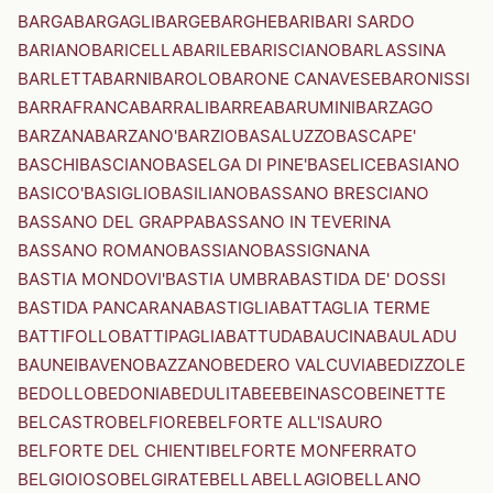
BARGA
BARGAGLI
BARGE
BARGHE
BARI
BARI SARDO
BARIANO
BARICELLA
BARILE
BARISCIANO
BARLASSINA
BARLETTA
BARNI
BAROLO
BARONE CANAVESE
BARONISSI
BARRAFRANCA
BARRALI
BARREA
BARUMINI
BARZAGO
BARZANA
BARZANO'
BARZIO
BASALUZZO
BASCAPE'
BASCHI
BASCIANO
BASELGA DI PINE'
BASELICE
BASIANO
BASICO'
BASIGLIO
BASILIANO
BASSANO BRESCIANO
BASSANO DEL GRAPPA
BASSANO IN TEVERINA
BASSANO ROMANO
BASSIANO
BASSIGNANA
BASTIA MONDOVI'
BASTIA UMBRA
BASTIDA DE' DOSSI
BASTIDA PANCARANA
BASTIGLIA
BATTAGLIA TERME
BATTIFOLLO
BATTIPAGLIA
BATTUDA
BAUCINA
BAULADU
BAUNEI
BAVENO
BAZZANO
BEDERO VALCUVIA
BEDIZZOLE
BEDOLLO
BEDONIA
BEDULITA
BEE
BEINASCO
BEINETTE
BELCASTRO
BELFIORE
BELFORTE ALL'ISAURO
BELFORTE DEL CHIENTI
BELFORTE MONFERRATO
BELGIOIOSO
BELGIRATE
BELLA
BELLAGIO
BELLANO