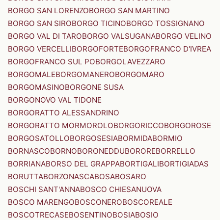
BORGO SAN LORENZO
BORGO SAN MARTINO
BORGO SAN SIRO
BORGO TICINO
BORGO TOSSIGNANO
BORGO VAL DI TARO
BORGO VALSUGANA
BORGO VELINO
BORGO VERCELLI
BORGOFORTE
BORGOFRANCO D'IVREA
BORGOFRANCO SUL PO
BORGOLAVEZZARO
BORGOMALE
BORGOMANERO
BORGOMARO
BORGOMASINO
BORGONE SUSA
BORGONOVO VAL TIDONE
BORGORATTO ALESSANDRINO
BORGORATTO MORMOROLO
BORGORICCO
BORGOROSE
BORGOSATOLLO
BORGOSESIA
BORMIDA
BORMIO
BORNASCO
BORNO
BORONEDDU
BORORE
BORRELLO
BORRIANA
BORSO DEL GRAPPA
BORTIGALI
BORTIGIADAS
BORUTTA
BORZONASCA
BOSA
BOSARO
BOSCHI SANT'ANNA
BOSCO CHIESANUOVA
BOSCO MARENGO
BOSCONERO
BOSCOREALE
BOSCOTRECASE
BOSENTINO
BOSIA
BOSIO