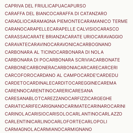
CAPRIVA DEL FRIULI
CAPUA
CAPURSO
CARAFFA DEL BIANCO
CARAFFA DI CATANZARO
CARAGLIO
CARAMAGNA PIEMONTE
CARAMANICO TERME
CARANO
CARAPELLE
CARAPELLE CALVISIO
CARASCO
CARASSAI
CARATE BRIANZA
CARATE URIO
CARAVAGGIO
CARAVATE
CARAVINO
CARAVONICA
CARBOGNANO
CARBONARA AL TICINO
CARBONARA DI NOLA
CARBONARA DI PO
CARBONARA SCRIVIA
CARBONATE
CARBONE
CARBONERA
CARBONIA
CARCARE
CARCERI
CARCOFORO
CARDANO AL CAMPO
CARDE'
CARDEDU
CARDETO
CARDINALE
CARDITO
CAREGGINE
CAREMA
CARENNO
CARENTINO
CARERI
CARESANA
CARESANABLOT
CAREZZANO
CARFIZZI
CARGEGHE
CARIATI
CARIFE
CARIGNANO
CARIMATE
CARINARO
CARINI
CARINOLA
CARISIO
CARISOLO
CARLANTINO
CARLAZZO
CARLENTINI
CARLINO
CARLOFORTE
CARLOPOLI
CARMAGNOLA
CARMIANO
CARMIGNANO