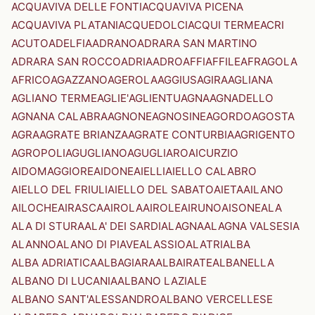
ACQUAVIVA DELLE FONTI
ACQUAVIVA PICENA
ACQUAVIVA PLATANI
ACQUEDOLCI
ACQUI TERME
ACRI
ACUTO
ADELFIA
ADRANO
ADRARA SAN MARTINO
ADRARA SAN ROCCO
ADRIA
ADRO
AFFI
AFFILE
AFRAGOLA
AFRICO
AGAZZANO
AGEROLA
AGGIUS
AGIRA
AGLIANA
AGLIANO TERME
AGLIE'
AGLIENTU
AGNA
AGNADELLO
AGNANA CALABRA
AGNONE
AGNOSINE
AGORDO
AGOSTA
AGRA
AGRATE BRIANZA
AGRATE CONTURBIA
AGRIGENTO
AGROPOLI
AGUGLIANO
AGUGLIARO
AICURZIO
AIDOMAGGIORE
AIDONE
AIELLI
AIELLO CALABRO
AIELLO DEL FRIULI
AIELLO DEL SABATO
AIETA
AILANO
AILOCHE
AIRASCA
AIROLA
AIROLE
AIRUNO
AISONE
ALA
ALA DI STURA
ALA' DEI SARDI
ALAGNA
ALAGNA VALSESIA
ALANNO
ALANO DI PIAVE
ALASSIO
ALATRI
ALBA
ALBA ADRIATICA
ALBAGIARA
ALBAIRATE
ALBANELLA
ALBANO DI LUCANIA
ALBANO LAZIALE
ALBANO SANT'ALESSANDRO
ALBANO VERCELLESE