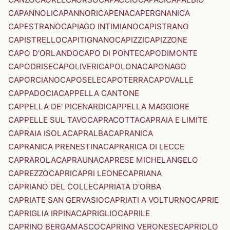
CAPANNOLI
CAPANNORI
CAPENA
CAPERGNANICA
CAPESTRANO
CAPIAGO INTIMIANO
CAPISTRANO
CAPISTRELLO
CAPITIGNANO
CAPIZZI
CAPIZZONE
CAPO D'ORLANDO
CAPO DI PONTE
CAPODIMONTE
CAPODRISE
CAPOLIVERI
CAPOLONA
CAPONAGO
CAPORCIANO
CAPOSELE
CAPOTERRA
CAPOVALLE
CAPPADOCIA
CAPPELLA CANTONE
CAPPELLA DE' PICENARDI
CAPPELLA MAGGIORE
CAPPELLE SUL TAVO
CAPRACOTTA
CAPRAIA E LIMITE
CAPRAIA ISOLA
CAPRALBA
CAPRANICA
CAPRANICA PRENESTINA
CAPRARICA DI LECCE
CAPRAROLA
CAPRAUNA
CAPRESE MICHELANGELO
CAPREZZO
CAPRI
CAPRI LEONE
CAPRIANA
CAPRIANO DEL COLLE
CAPRIATA D'ORBA
CAPRIATE SAN GERVASIO
CAPRIATI A VOLTURNO
CAPRIE
CAPRIGLIA IRPINA
CAPRIGLIO
CAPRILE
CAPRINO BERGAMASCO
CAPRINO VERONESE
CAPRIOLO