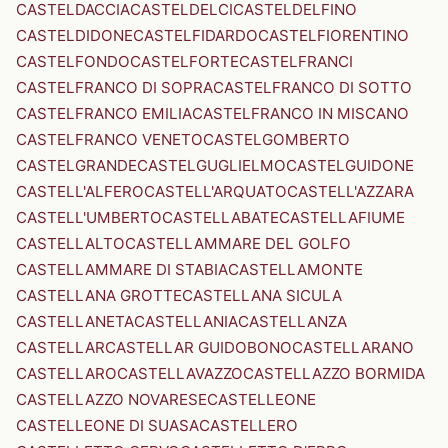
CASTELDACCIA
CASTELDELCI
CASTELDELFINO
CASTELDIDONE
CASTELFIDARDO
CASTELFIORENTINO
CASTELFONDO
CASTELFORTE
CASTELFRANCI
CASTELFRANCO DI SOPRA
CASTELFRANCO DI SOTTO
CASTELFRANCO EMILIA
CASTELFRANCO IN MISCANO
CASTELFRANCO VENETO
CASTELGOMBERTO
CASTELGRANDE
CASTELGUGLIELMO
CASTELGUIDONE
CASTELL'ALFERO
CASTELL'ARQUATO
CASTELL'AZZARA
CASTELL'UMBERTO
CASTELLABATE
CASTELLAFIUME
CASTELLALTO
CASTELLAMMARE DEL GOLFO
CASTELLAMMARE DI STABIA
CASTELLAMONTE
CASTELLANA GROTTE
CASTELLANA SICULA
CASTELLANETA
CASTELLANIA
CASTELLANZA
CASTELLAR
CASTELLAR GUIDOBONO
CASTELLARANO
CASTELLARO
CASTELLAVAZZO
CASTELLAZZO BORMIDA
CASTELLAZZO NOVARESE
CASTELLEONE
CASTELLEONE DI SUASA
CASTELLERO