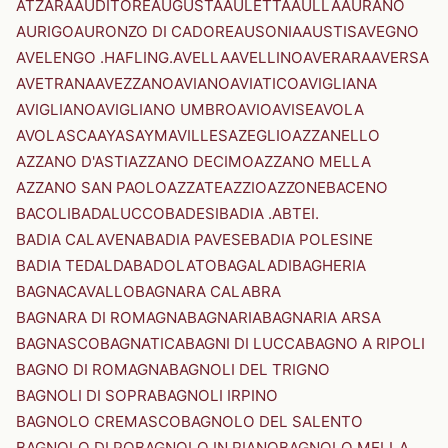
ATZARA
AUDITORE
AUGUSTA
AULETTA
AULLA
AURANO
AURIGO
AURONZO DI CADORE
AUSONIA
AUSTIS
AVEGNO
AVELENGO .HAFLING.
AVELLA
AVELLINO
AVERARA
AVERSA
AVETRANA
AVEZZANO
AVIANO
AVIATICO
AVIGLIANA
AVIGLIANO
AVIGLIANO UMBRO
AVIO
AVISE
AVOLA
AVOLASCA
AYAS
AYMAVILLES
AZEGLIO
AZZANELLO
AZZANO D'ASTI
AZZANO DECIMO
AZZANO MELLA
AZZANO SAN PAOLO
AZZATE
AZZIO
AZZONE
BACENO
BACOLI
BADALUCCO
BADESI
BADIA .ABTEI.
BADIA CALAVENA
BADIA PAVESE
BADIA POLESINE
BADIA TEDALDA
BADOLATO
BAGALADI
BAGHERIA
BAGNACAVALLO
BAGNARA CALABRA
BAGNARA DI ROMAGNA
BAGNARIA
BAGNARIA ARSA
BAGNASCO
BAGNATICA
BAGNI DI LUCCA
BAGNO A RIPOLI
BAGNO DI ROMAGNA
BAGNOLI DEL TRIGNO
BAGNOLI DI SOPRA
BAGNOLI IRPINO
BAGNOLO CREMASCO
BAGNOLO DEL SALENTO
BAGNOLO DI PO
BAGNOLO IN PIANO
BAGNOLO MELLA