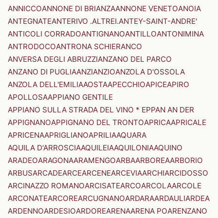
ANNICCO
ANNONE DI BRIANZA
ANNONE VENETO
ANOIA
ANTEGNATE
ANTERIVO .ALTREI.
ANTEY-SAINT-ANDRE'
ANTICOLI CORRADO
ANTIGNANO
ANTILLO
ANTONIMINA
ANTRODOCO
ANTRONA SCHIERANCO
ANVERSA DEGLI ABRUZZI
ANZANO DEL PARCO
ANZANO DI PUGLIA
ANZI
ANZIO
ANZOLA D'OSSOLA
ANZOLA DELL'EMILIA
AOSTA
APECCHIO
APICE
APIRO
APOLLOSA
APPIANO GENTILE
APPIANO SULLA STRADA DEL VINO * EPPAN AN DER
APPIGNANO
APPIGNANO DEL TRONTO
APRICA
APRICALE
APRICENA
APRIGLIANO
APRILIA
AQUARA
AQUILA D'ARROSCIA
AQUILEIA
AQUILONIA
AQUINO
ARADEO
ARAGONA
ARAMENGO
ARBA
ARBOREA
ARBORIO
ARBUS
ARCADE
ARCE
ARCENE
ARCEVIA
ARCHI
ARCIDOSSO
ARCINAZZO ROMANO
ARCISATE
ARCO
ARCOLA
ARCOLE
ARCONATE
ARCORE
ARCUGNANO
ARDARA
ARDAULI
ARDEA
ARDENNO
ARDESIO
ARDORE
ARENA
ARENA PO
ARENZANO