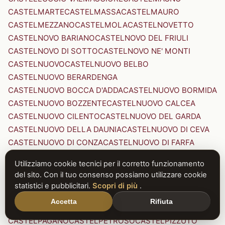
CASTELMARTE
CASTELMASSA
CASTELMAURO
CASTELMEZZANO
CASTELMOLA
CASTELNOVETTO
CASTELNOVO BARIANO
CASTELNOVO DEL FRIULI
CASTELNOVO DI SOTTO
CASTELNOVO NE' MONTI
CASTELNUOVO
CASTELNUOVO BELBO
CASTELNUOVO BERARDENGA
CASTELNUOVO BOCCA D'ADDA
CASTELNUOVO BORMIDA
CASTELNUOVO BOZZENTE
CASTELNUOVO CALCEA
CASTELNUOVO CILENTO
CASTELNUOVO DEL GARDA
CASTELNUOVO DELLA DAUNIA
CASTELNUOVO DI CEVA
CASTELNUOVO DI CONZA
CASTELNUOVO DI FARFA
CASTELNUOVO DI GARFAGNANA
Utilizziamo cookie tecnici per il corretto funzionamento
CASTELNUOVO DI PORTO
CASTELNUOVO DON BOSCO
del sito. Con il tuo consenso possiamo utilizzare cookie
CASTELNUOVO MAGRA
CASTELNUOVO NIGRA
statistici e pubblicitari.
Scopri di più
.
CASTELNUOVO PARANO
CASTELNUOVO RANGONE
Accetta
Rifiuta
CASTELNUOVO SCRIVIA
CASTELNUOVO VAL DI CECINA
CASTELPAGANO
CASTELPETROSO
CASTELPIZZUTO