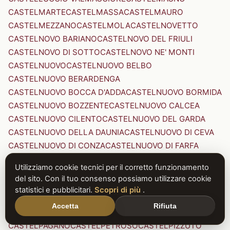
CASTELMARTE
CASTELMASSA
CASTELMAURO
CASTELMEZZANO
CASTELMOLA
CASTELNOVETTO
CASTELNOVO BARIANO
CASTELNOVO DEL FRIULI
CASTELNOVO DI SOTTO
CASTELNOVO NE' MONTI
CASTELNUOVO
CASTELNUOVO BELBO
CASTELNUOVO BERARDENGA
CASTELNUOVO BOCCA D'ADDA
CASTELNUOVO BORMIDA
CASTELNUOVO BOZZENTE
CASTELNUOVO CALCEA
CASTELNUOVO CILENTO
CASTELNUOVO DEL GARDA
CASTELNUOVO DELLA DAUNIA
CASTELNUOVO DI CEVA
CASTELNUOVO DI CONZA
CASTELNUOVO DI FARFA
CASTELNUOVO DI GARFAGNANA
Utilizziamo cookie tecnici per il corretto funzionamento
CASTELNUOVO DI PORTO
CASTELNUOVO DON BOSCO
del sito. Con il tuo consenso possiamo utilizzare cookie
CASTELNUOVO MAGRA
CASTELNUOVO NIGRA
statistici e pubblicitari.
Scopri di più
.
CASTELNUOVO PARANO
CASTELNUOVO RANGONE
Accetta
Rifiuta
CASTELNUOVO SCRIVIA
CASTELNUOVO VAL DI CECINA
CASTELPAGANO
CASTELPETROSO
CASTELPIZZUTO