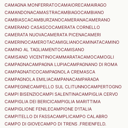
CAMAGNA MONFERRATO
CAMAIORE
CAMAIRAGO
CAMANDONA
CAMASTRA
CAMBIAGO
CAMBIANO
CAMBIASCA
CAMBURZANO
CAMERANA
CAMERANO
CAMERANO CASASCO
CAMERATA CORNELLO
CAMERATA NUOVA
CAMERATA PICENA
CAMERI
CAMERINO
CAMEROTA
CAMIGLIANO
CAMINATA
CAMINO
CAMINO AL TAGLIAMENTO
CAMISANO
CAMISANO VICENTINO
CAMMARATA
CAMO
CAMOGLI
CAMPAGNA
CAMPAGNA LUPIA
CAMPAGNANO DI ROMA
CAMPAGNATICO
CAMPAGNOLA CREMASCA
CAMPAGNOLA EMILIA
CAMPANA
CAMPARADA
CAMPEGINE
CAMPELLO SUL CLITUNNO
CAMPERTOGNO
CAMPI BISENZIO
CAMPI SALENTINA
CAMPIGLIA CERVO
CAMPIGLIA DEI BERICI
CAMPIGLIA MARITTIMA
CAMPIGLIONE FENILE
CAMPIONE D'ITALIA
CAMPITELLO DI FASSA
CAMPLI
CAMPO CALABRO
CAMPO DI GIOVE
CAMPO DI TRENS .FREIENFELD.