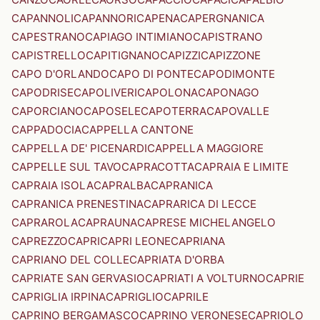
CAPANNOLI
CAPANNORI
CAPENA
CAPERGNANICA
CAPESTRANO
CAPIAGO INTIMIANO
CAPISTRANO
CAPISTRELLO
CAPITIGNANO
CAPIZZI
CAPIZZONE
CAPO D'ORLANDO
CAPO DI PONTE
CAPODIMONTE
CAPODRISE
CAPOLIVERI
CAPOLONA
CAPONAGO
CAPORCIANO
CAPOSELE
CAPOTERRA
CAPOVALLE
CAPPADOCIA
CAPPELLA CANTONE
CAPPELLA DE' PICENARDI
CAPPELLA MAGGIORE
CAPPELLE SUL TAVO
CAPRACOTTA
CAPRAIA E LIMITE
CAPRAIA ISOLA
CAPRALBA
CAPRANICA
CAPRANICA PRENESTINA
CAPRARICA DI LECCE
CAPRAROLA
CAPRAUNA
CAPRESE MICHELANGELO
CAPREZZO
CAPRI
CAPRI LEONE
CAPRIANA
CAPRIANO DEL COLLE
CAPRIATA D'ORBA
CAPRIATE SAN GERVASIO
CAPRIATI A VOLTURNO
CAPRIE
CAPRIGLIA IRPINA
CAPRIGLIO
CAPRILE
CAPRINO BERGAMASCO
CAPRINO VERONESE
CAPRIOLO