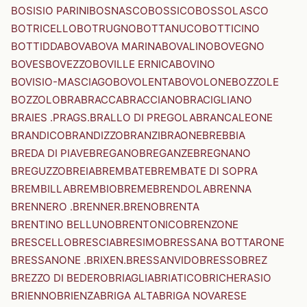
BOSISIO PARINI
BOSNASCO
BOSSICO
BOSSOLASCO
BOTRICELLO
BOTRUGNO
BOTTANUCO
BOTTICINO
BOTTIDDA
BOVA
BOVA MARINA
BOVALINO
BOVEGNO
BOVES
BOVEZZO
BOVILLE ERNICA
BOVINO
BOVISIO-MASCIAGO
BOVOLENTA
BOVOLONE
BOZZOLE
BOZZOLO
BRA
BRACCA
BRACCIANO
BRACIGLIANO
BRAIES .PRAGS.
BRALLO DI PREGOLA
BRANCALEONE
BRANDICO
BRANDIZZO
BRANZI
BRAONE
BREBBIA
BREDA DI PIAVE
BREGANO
BREGANZE
BREGNANO
BREGUZZO
BREIA
BREMBATE
BREMBATE DI SOPRA
BREMBILLA
BREMBIO
BREME
BRENDOLA
BRENNA
BRENNERO .BRENNER.
BRENO
BRENTA
BRENTINO BELLUNO
BRENTONICO
BRENZONE
BRESCELLO
BRESCIA
BRESIMO
BRESSANA BOTTARONE
BRESSANONE .BRIXEN.
BRESSANVIDO
BRESSO
BREZ
BREZZO DI BEDERO
BRIAGLIA
BRIATICO
BRICHERASIO
BRIENNO
BRIENZA
BRIGA ALTA
BRIGA NOVARESE