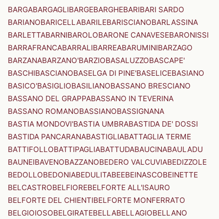
BARGA
BARGAGLI
BARGE
BARGHE
BARI
BARI SARDO
BARIANO
BARICELLA
BARILE
BARISCIANO
BARLASSINA
BARLETTA
BARNI
BAROLO
BARONE CANAVESE
BARONISSI
BARRAFRANCA
BARRALI
BARREA
BARUMINI
BARZAGO
BARZANA
BARZANO'
BARZIO
BASALUZZO
BASCAPE'
BASCHI
BASCIANO
BASELGA DI PINE'
BASELICE
BASIANO
BASICO'
BASIGLIO
BASILIANO
BASSANO BRESCIANO
BASSANO DEL GRAPPA
BASSANO IN TEVERINA
BASSANO ROMANO
BASSIANO
BASSIGNANA
BASTIA MONDOVI'
BASTIA UMBRA
BASTIDA DE' DOSSI
BASTIDA PANCARANA
BASTIGLIA
BATTAGLIA TERME
BATTIFOLLO
BATTIPAGLIA
BATTUDA
BAUCINA
BAULADU
BAUNEI
BAVENO
BAZZANO
BEDERO VALCUVIA
BEDIZZOLE
BEDOLLO
BEDONIA
BEDULITA
BEE
BEINASCO
BEINETTE
BELCASTRO
BELFIORE
BELFORTE ALL'ISAURO
BELFORTE DEL CHIENTI
BELFORTE MONFERRATO
BELGIOIOSO
BELGIRATE
BELLA
BELLAGIO
BELLANO