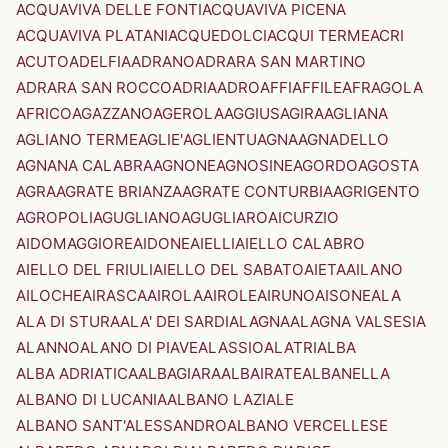
ACQUAVIVA DELLE FONTI
ACQUAVIVA PICENA
ACQUAVIVA PLATANI
ACQUEDOLCI
ACQUI TERME
ACRI
ACUTO
ADELFIA
ADRANO
ADRARA SAN MARTINO
ADRARA SAN ROCCO
ADRIA
ADRO
AFFI
AFFILE
AFRAGOLA
AFRICO
AGAZZANO
AGEROLA
AGGIUS
AGIRA
AGLIANA
AGLIANO TERME
AGLIE'
AGLIENTU
AGNA
AGNADELLO
AGNANA CALABRA
AGNONE
AGNOSINE
AGORDO
AGOSTA
AGRA
AGRATE BRIANZA
AGRATE CONTURBIA
AGRIGENTO
AGROPOLI
AGUGLIANO
AGUGLIARO
AICURZIO
AIDOMAGGIORE
AIDONE
AIELLI
AIELLO CALABRO
AIELLO DEL FRIULI
AIELLO DEL SABATO
AIETA
AILANO
AILOCHE
AIRASCA
AIROLA
AIROLE
AIRUNO
AISONE
ALA
ALA DI STURA
ALA' DEI SARDI
ALAGNA
ALAGNA VALSESIA
ALANNO
ALANO DI PIAVE
ALASSIO
ALATRI
ALBA
ALBA ADRIATICA
ALBAGIARA
ALBAIRATE
ALBANELLA
ALBANO DI LUCANIA
ALBANO LAZIALE
ALBANO SANT'ALESSANDRO
ALBANO VERCELLESE