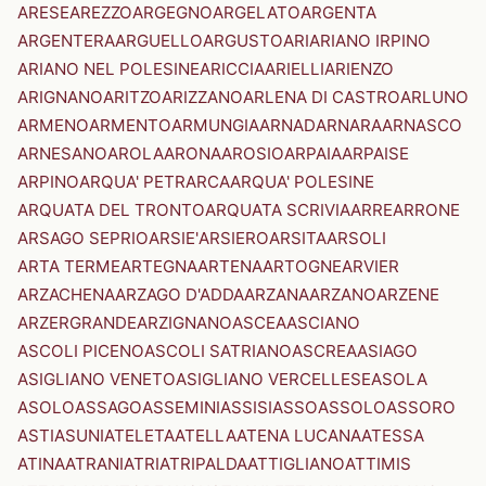
ARESE
AREZZO
ARGEGNO
ARGELATO
ARGENTA
ARGENTERA
ARGUELLO
ARGUSTO
ARI
ARIANO IRPINO
ARIANO NEL POLESINE
ARICCIA
ARIELLI
ARIENZO
ARIGNANO
ARITZO
ARIZZANO
ARLENA DI CASTRO
ARLUNO
ARMENO
ARMENTO
ARMUNGIA
ARNAD
ARNARA
ARNASCO
ARNESANO
AROLA
ARONA
AROSIO
ARPAIA
ARPAISE
ARPINO
ARQUA' PETRARCA
ARQUA' POLESINE
ARQUATA DEL TRONTO
ARQUATA SCRIVIA
ARRE
ARRONE
ARSAGO SEPRIO
ARSIE'
ARSIERO
ARSITA
ARSOLI
ARTA TERME
ARTEGNA
ARTENA
ARTOGNE
ARVIER
ARZACHENA
ARZAGO D'ADDA
ARZANA
ARZANO
ARZENE
ARZERGRANDE
ARZIGNANO
ASCEA
ASCIANO
ASCOLI PICENO
ASCOLI SATRIANO
ASCREA
ASIAGO
ASIGLIANO VENETO
ASIGLIANO VERCELLESE
ASOLA
ASOLO
ASSAGO
ASSEMINI
ASSISI
ASSO
ASSOLO
ASSORO
ASTI
ASUNI
ATELETA
ATELLA
ATENA LUCANA
ATESSA
ATINA
ATRANI
ATRI
ATRIPALDA
ATTIGLIANO
ATTIMIS