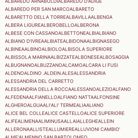
ALBAREDO ARNABOLDI
ALBAREDO D'ADIGE
ALBAREDO PER SAN MARCO
ALBARETO
ALBARETTO DELLA TORRE
ALBAVILLA
ALBENGA
ALBERA LIGURE
ALBEROBELLO
ALBERONA
ALBESE CON CASSANO
ALBETTONE
ALBI
ALBIANO
ALBIANO D'IVREA
ALBIATE
ALBIDONA
ALBIGNASEGO
ALBINEA
ALBINO
ALBIOLO
ALBISOLA SUPERIORE
ALBISSOLA MARINA
ALBIZZATE
ALBONESE
ALBOSAGGIA
ALBUGNANO
ALBUZZANO
ALCAMO
ALCARA LI FUSI
ALDENO
ALDINO .ALDEIN.
ALES
ALESSANDRIA
ALESSANDRIA DEL CARRETTO
ALESSANDRIA DELLA ROCCA
ALESSANO
ALEZIO
ALFANO
ALFEDENA
ALFIANELLO
ALFIANO NATTA
ALFONSINE
ALGHERO
ALGUA
ALI'
ALI' TERME
ALIA
ALIANO
ALICE BEL COLLE
ALICE CASTELLO
ALICE SUPERIORE
ALIFE
ALIMENA
ALIMINUSA
ALLAI
ALLEGHE
ALLEIN
ALLERONA
ALLISTE
ALLUMIERE
ALLUVIONI CAMBIO'
ALME'
ALMENNO SAN BARTOLOMEO