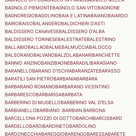
BAGNOLO PIEMONTE
BAGNOLO SAN VITO
BAGNONE
BAGNOREGIO
BAGOLINO
BAIA E LATINA
BAIANO
BAIARDO
BAIRO
BAISO
BALANGERO
BALDICHIERI D'ASTI
BALDISSERO CANAVESE
BALDISSERO D'ALBA
BALDISSERO TORINESE
BALESTRATE
BALESTRINO
BALLABIO
BALLAO
BALME
BALMUCCIA
BALOCCO
BALSORANO
BALVANO
BALZOLA
BANARI
BANCHETTE
BANNIO ANZINO
BANZI
BAONE
BARADILI
BARAGIANO
BARANELLO
BARANO D'ISCHIA
BARANZATE
BARASSO
BARATILI SAN PIETRO
BARBANIA
BARBARA
BARBARANO ROMANO
BARBARANO VICENTINO
BARBARESCO
BARBARIGA
BARBATA
BARBERINO DI MUGELLO
BARBERINO VAL D'ELSA
BARBIANELLO
BARBIANO .BARBIAN.
BARBONA
BARCELLONA POZZO DI GOTTO
BARCHI
BARCIS
BARD
BARDELLO
BARDI
BARDINETO
BARDOLINO
BARDONECCHIA
BAREGGIO
BARENGO
BARESSA
BARETE