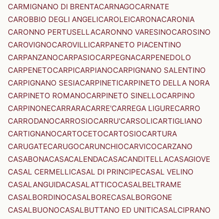
CARMIGNANO DI BRENTA
CARNAGO
CARNATE
CAROBBIO DEGLI ANGELI
CAROLEI
CARONA
CARONIA
CARONNO PERTUSELLA
CARONNO VARESINO
CAROSINO
CAROVIGNO
CAROVILLI
CARPANETO PIACENTINO
CARPANZANO
CARPASIO
CARPEGNA
CARPENEDOLO
CARPENETO
CARPI
CARPIANO
CARPIGNANO SALENTINO
CARPIGNANO SESIA
CARPINETI
CARPINETO DELLA NORA
CARPINETO ROMANO
CARPINETO SINELLO
CARPINO
CARPINONE
CARRARA
CARRE'
CARREGA LIGURE
CARRO
CARRODANO
CARROSIO
CARRU'
CARSOLI
CARTIGLIANO
CARTIGNANO
CARTOCETO
CARTOSIO
CARTURA
CARUGATE
CARUGO
CARUNCHIO
CARVICO
CARZANO
CASABONA
CASACALENDA
CASACANDITELLA
CASAGIOVE
CASAL CERMELLI
CASAL DI PRINCIPE
CASAL VELINO
CASALANGUIDA
CASALATTICO
CASALBELTRAME
CASALBORDINO
CASALBORE
CASALBORGONE
CASALBUONO
CASALBUTTANO ED UNITI
CASALCIPRANO