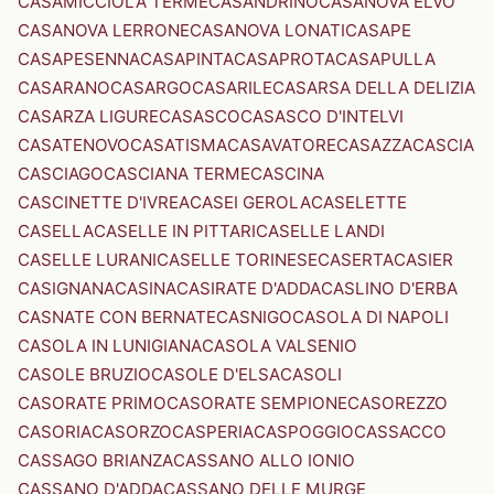
CASAMICCIOLA TERME
CASANDRINO
CASANOVA ELVO
CASANOVA LERRONE
CASANOVA LONATI
CASAPE
CASAPESENNA
CASAPINTA
CASAPROTA
CASAPULLA
CASARANO
CASARGO
CASARILE
CASARSA DELLA DELIZIA
CASARZA LIGURE
CASASCO
CASASCO D'INTELVI
CASATENOVO
CASATISMA
CASAVATORE
CASAZZA
CASCIA
CASCIAGO
CASCIANA TERME
CASCINA
CASCINETTE D'IVREA
CASEI GEROLA
CASELETTE
CASELLA
CASELLE IN PITTARI
CASELLE LANDI
CASELLE LURANI
CASELLE TORINESE
CASERTA
CASIER
CASIGNANA
CASINA
CASIRATE D'ADDA
CASLINO D'ERBA
CASNATE CON BERNATE
CASNIGO
CASOLA DI NAPOLI
CASOLA IN LUNIGIANA
CASOLA VALSENIO
CASOLE BRUZIO
CASOLE D'ELSA
CASOLI
CASORATE PRIMO
CASORATE SEMPIONE
CASOREZZO
CASORIA
CASORZO
CASPERIA
CASPOGGIO
CASSACCO
CASSAGO BRIANZA
CASSANO ALLO IONIO
CASSANO D'ADDA
CASSANO DELLE MURGE