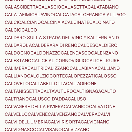
CALASCIBETTA
CALASCIO
CALASETTA
CALATABIANO
CALATAFIMI
CALAVINO
CALCATA
CALCERANICA AL LAGO
CALCI
CALCIANO
CALCINAIA
CALCINATE
CALCINATO
CALCIO
CALCO
CALDARO SULLA STRADA DEL VINO * KALTERN AN D
CALDAROLA
CALDERARA DI RENO
CALDES
CALDIERO
CALDOGNO
CALDONAZZO
CALENDASCO
CALENZANO
CALESTANO
CALICE AL CORNOVIGLIO
CALICE LIGURE
CALIMERA
CALITRI
CALIZZANO
CALLABIANA
CALLIANO
CALLIANO
CALOLZIOCORTE
CALOPEZZATI
CALOSSO
CALOVETO
CALTABELLOTTA
CALTAGIRONE
CALTANISSETTA
CALTAVUTURO
CALTIGNAGA
CALTO
CALTRANO
CALUSCO D'ADDA
CALUSO
CALVAGESE DELLA RIVIERA
CALVANICO
CALVATONE
CALVELLO
CALVENE
CALVENZANO
CALVERA
CALVI
CALVI DELL'UMBRIA
CALVI RISORTA
CALVIGNANO
CALVIGNASCO
CALVISANO
CALVIZZANO