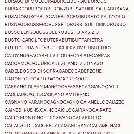
BURAGO DI MOLGORA
BURCEI
BURGIO
BURGOS
BURIASCO
BUROLO
BURONZO
BUSACHI
BUSALLA
BUSANA
BUSANO
BUSCA
BUSCATE
BUSCEMI
BUSETO PALIZZOLO
BUSNAGO
BUSSERO
BUSSETO
BUSSI SUL TIRINO
BUSSO
BUSSOLENGO
BUSSOLENO
BUSTO ARSIZIO
BUSTO GAROLFO
BUTERA
BUTI
BUTTAPIETRA
BUTTIGLIERA ALTA
BUTTIGLIERA D'ASTI
BUTTRIO
CA' D'ANDREA
CABELLA LIGURE
CABIATE
CABRAS
CACCAMO
CACCURI
CADEGLIANO-VICONAGO
CADELBOSCO DI SOPRA
CADEO
CADERZONE
CADONEGHE
CADORAGO
CADREZZATE
CAERANO DI SAN MARCO
CAFASSE
CAGGIANO
CAGLI
CAGLIARI
CAGLIO
CAGNANO AMITERNO
CAGNANO VARANO
CAGNO
CAGNO'
CAIANELLO
CAIAZZO
CAINES .KUENS.
CAINO
CAIOLO
CAIRANO
CAIRATE
CAIRO MONTENOTTE
CAIVANO
CALABRITTO
CALALZO DI CADORE
CALAMANDRANA
CALAMONACI
CALANGIANUS
CALANNA
CALASCA-CASTIGLIONE