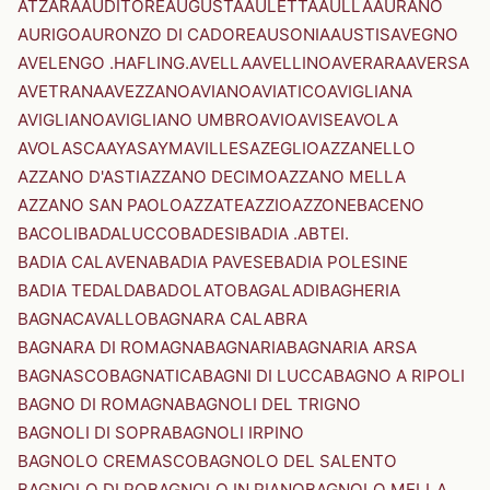
ATZARA
AUDITORE
AUGUSTA
AULETTA
AULLA
AURANO
AURIGO
AURONZO DI CADORE
AUSONIA
AUSTIS
AVEGNO
AVELENGO .HAFLING.
AVELLA
AVELLINO
AVERARA
AVERSA
AVETRANA
AVEZZANO
AVIANO
AVIATICO
AVIGLIANA
AVIGLIANO
AVIGLIANO UMBRO
AVIO
AVISE
AVOLA
AVOLASCA
AYAS
AYMAVILLES
AZEGLIO
AZZANELLO
AZZANO D'ASTI
AZZANO DECIMO
AZZANO MELLA
AZZANO SAN PAOLO
AZZATE
AZZIO
AZZONE
BACENO
BACOLI
BADALUCCO
BADESI
BADIA .ABTEI.
BADIA CALAVENA
BADIA PAVESE
BADIA POLESINE
BADIA TEDALDA
BADOLATO
BAGALADI
BAGHERIA
BAGNACAVALLO
BAGNARA CALABRA
BAGNARA DI ROMAGNA
BAGNARIA
BAGNARIA ARSA
BAGNASCO
BAGNATICA
BAGNI DI LUCCA
BAGNO A RIPOLI
BAGNO DI ROMAGNA
BAGNOLI DEL TRIGNO
BAGNOLI DI SOPRA
BAGNOLI IRPINO
BAGNOLO CREMASCO
BAGNOLO DEL SALENTO
BAGNOLO DI PO
BAGNOLO IN PIANO
BAGNOLO MELLA