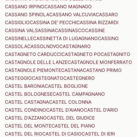
CASSANO IRPINO
CASSANO MAGNAGO
CASSANO SPINOLA
CASSANO VALCUVIA
CASSARO
CASSIGLIO
CASSINA DE' PECCHI
CASSINA RIZZARDI
CASSINA VALSASSINA
CASSINASCO
CASSINE
CASSINELLE
CASSINETTA DI LUGAGNANO
CASSINO
CASSOLA
CASSOLNOVO
CASTAGNARO
CASTAGNETO CARDUCCI
CASTAGNETO PO
CASTAGNITO
CASTAGNOLE DELLE LANZE
CASTAGNOLE MONFERRATO
CASTAGNOLE PIEMONTE
CASTANA
CASTANO PRIMO
CASTEGGIO
CASTEGNATO
CASTEGNERO
CASTEL BARONIA
CASTEL BOGLIONE
CASTEL BOLOGNESE
CASTEL CAMPAGNANO
CASTEL CASTAGNA
CASTEL COLONNA
CASTEL CONDINO
CASTEL D'AIANO
CASTEL D'ARIO
CASTEL D'AZZANO
CASTEL DEL GIUDICE
CASTEL DEL MONTE
CASTEL DEL PIANO
CASTEL DEL RIO
CASTEL DI CASIO
CASTEL DI IERI