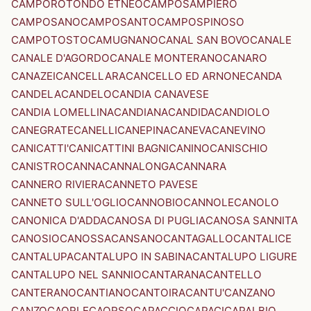
CAMPOROTONDO ETNEO
CAMPOSAMPIERO
CAMPOSANO
CAMPOSANTO
CAMPOSPINOSO
CAMPOTOSTO
CAMUGNANO
CANAL SAN BOVO
CANALE
CANALE D'AGORDO
CANALE MONTERANO
CANARO
CANAZEI
CANCELLARA
CANCELLO ED ARNONE
CANDA
CANDELA
CANDELO
CANDIA CANAVESE
CANDIA LOMELLINA
CANDIANA
CANDIDA
CANDIOLO
CANEGRATE
CANELLI
CANEPINA
CANEVA
CANEVINO
CANICATTI'
CANICATTINI BAGNI
CANINO
CANISCHIO
CANISTRO
CANNA
CANNALONGA
CANNARA
CANNERO RIVIERA
CANNETO PAVESE
CANNETO SULL'OGLIO
CANNOBIO
CANNOLE
CANOLO
CANONICA D'ADDA
CANOSA DI PUGLIA
CANOSA SANNITA
CANOSIO
CANOSSA
CANSANO
CANTAGALLO
CANTALICE
CANTALUPA
CANTALUPO IN SABINA
CANTALUPO LIGURE
CANTALUPO NEL SANNIO
CANTARANA
CANTELLO
CANTERANO
CANTIANO
CANTOIRA
CANTU'
CANZANO
CANZO
CAORLE
CAORSO
CAPACCIO
CAPACI
CAPALBIO