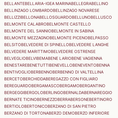
BELLANTE
BELLARIA-IGEA MARINA
BELLEGRA
BELLINO
BELLINZAGO LOMBARDO
BELLINZAGO NOVARESE
BELLIZZI
BELLONA
BELLOSGUARDO
BELLUNO
BELLUSCO
BELMONTE CALABRO
BELMONTE CASTELLO
BELMONTE DEL SANNIO
BELMONTE IN SABINA
BELMONTE MEZZAGNO
BELMONTE PICENO
BELPASSO
BELSITO
BELVEDERE DI SPINELLO
BELVEDERE LANGHE
BELVEDERE MARITTIMO
BELVEDERE OSTRENSE
BELVEGLIO
BELVI
BEMA
BENE LARIO
BENE VAGIENNA
BENESTARE
BENETUTTI
BENEVELLO
BENEVENTO
BENNA
BENTIVOGLIO
BERBENNO
BERBENNO DI VALTELLINA
BERCETO
BERCHIDDA
BEREGAZZO CON FIGLIARO
BEREGUARDO
BERGAMASCO
BERGAMO
BERGANTINO
BERGEGGI
BERGOLO
BERLINGO
BERNALDA
BERNAREGGIO
BERNATE TICINO
BERNEZZO
BERRA
BERSONE
BERTINORO
BERTIOLO
BERTONICO
BERZANO DI SAN PIETRO
BERZANO DI TORTONA
BERZO DEMO
BERZO INFERIORE