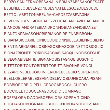
BERZO SAN FERMO
BESANA IN BRIANZA
BESANO
BESATE
BESENELLO
BESENZONE
BESNATE
BESOZZO
BESSUDE
BETTOLA
BETTONA
BEURA-CARDEZZA
BEVAGNA
BEVERINO
BEVILACQUA
BEZZECCA
BIANCAVILLA
BIANCHI
BIANCO
BIANDRATE
BIANDRONNO
BIANZANO
BIANZE'
BIANZONE
BIASSONO
BIBBIANO
BIBBIENA
BIBBONA
BIBIANA
BICCARI
BICINICCO
BIDONI'
BIELLA
BIENNO
BIENO
BIENTINA
BIGARELLO
BINAGO
BINASCO
BINETTO
BIOGLIO
BIONAZ
BIONE
BIRORI
BISACCIA
BISACQUINO
BISCEGLIE
BISEGNA
BISENTI
BISIGNANO
BISTAGNO
BISUSCHIO
BITETTO
BITONTO
BITRITTO
BITTI
BIVONA
BIVONGI
BIZZARONE
BLEGGIO INFERIORE
BLEGGIO SUPERIORE
BLELLO
BLERA
BLESSAGNO
BLEVIO
BLUFI
BOARA PISANI
BOBBIO
BOBBIO PELLICE
BOCA
BOCCHIGLIERO
BOCCIOLETO
BOCENAGO
BODIO LOMNAGO
BOFFALORA D'ADDA
BOFFALORA SOPRA TICINO
BOGLIASCO
BOGNANCO
BOGOGNO
BOIANO
BOISSANO