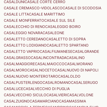
CASALDUNI
CASALE CORTE CERRO
CASALE CREMASCO-VIDOLASCO
CASALE DI SCODOSIA
CASALE LITTA
CASALE MARITTIMO
CASALE MONFERRATO
CASALE SUL SILE
CASALECCHIO DI RENO
CASALEGGIO BOIRO
CASALEGGIO NOVARA
CASALEONE
CASALETTO CEREDANO
CASALETTO DI SOPRA
CASALETTO LODIGIANO
CASALETTO SPARTANO
CASALETTO VAPRIO
CASALFIUMANESE
CASALGRANDE
CASALGRASSO
CASALINCONTRADA
CASALINO
CASALMAGGIORE
CASALMAIOCCO
CASALMORANO
CASALMORO
CASALNOCETO
CASALNUOVO DI NAPOLI
CASALNUOVO MONTEROTARO
CASALOLDO
CASALPUSTERLENGO
CASALROMANO
CASALSERUGO
CASALUCE
CASALVECCHIO DI PUGLIA
CASALVECCHIO SICULO
CASALVIERI
CASALVOLONE
CASALZUIGNO
CASAMARCIANO
CASAMASSIMA