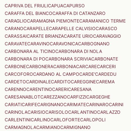
CAPRIVA DEL FRIULI
CAPUA
CAPURSO
CARAFFA DEL BIANCO
CARAFFA DI CATANZARO
CARAGLIO
CARAMAGNA PIEMONTE
CARAMANICO TERME
CARANO
CARAPELLE
CARAPELLE CALVISIO
CARASCO
CARASSAI
CARATE BRIANZA
CARATE URIO
CARAVAGGIO
CARAVATE
CARAVINO
CARAVONICA
CARBOGNANO
CARBONARA AL TICINO
CARBONARA DI NOLA
CARBONARA DI PO
CARBONARA SCRIVIA
CARBONATE
CARBONE
CARBONERA
CARBONIA
CARCARE
CARCERI
CARCOFORO
CARDANO AL CAMPO
CARDE'
CARDEDU
CARDETO
CARDINALE
CARDITO
CAREGGINE
CAREMA
CARENNO
CARENTINO
CARERI
CARESANA
CARESANABLOT
CAREZZANO
CARFIZZI
CARGEGHE
CARIATI
CARIFE
CARIGNANO
CARIMATE
CARINARO
CARINI
CARINOLA
CARISIO
CARISOLO
CARLANTINO
CARLAZZO
CARLENTINI
CARLINO
CARLOFORTE
CARLOPOLI
CARMAGNOLA
CARMIANO
CARMIGNANO