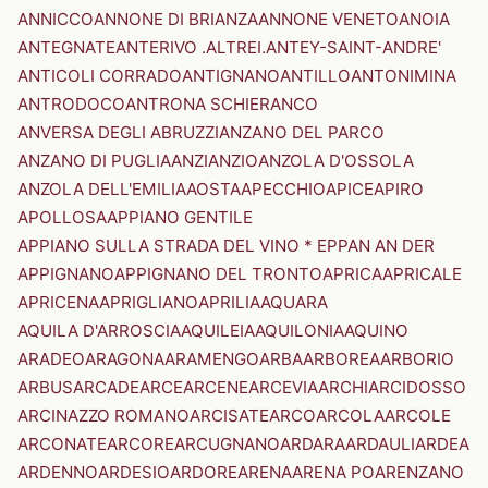
ANNICCO
ANNONE DI BRIANZA
ANNONE VENETO
ANOIA
ANTEGNATE
ANTERIVO .ALTREI.
ANTEY-SAINT-ANDRE'
ANTICOLI CORRADO
ANTIGNANO
ANTILLO
ANTONIMINA
ANTRODOCO
ANTRONA SCHIERANCO
ANVERSA DEGLI ABRUZZI
ANZANO DEL PARCO
ANZANO DI PUGLIA
ANZI
ANZIO
ANZOLA D'OSSOLA
ANZOLA DELL'EMILIA
AOSTA
APECCHIO
APICE
APIRO
APOLLOSA
APPIANO GENTILE
APPIANO SULLA STRADA DEL VINO * EPPAN AN DER
APPIGNANO
APPIGNANO DEL TRONTO
APRICA
APRICALE
APRICENA
APRIGLIANO
APRILIA
AQUARA
AQUILA D'ARROSCIA
AQUILEIA
AQUILONIA
AQUINO
ARADEO
ARAGONA
ARAMENGO
ARBA
ARBOREA
ARBORIO
ARBUS
ARCADE
ARCE
ARCENE
ARCEVIA
ARCHI
ARCIDOSSO
ARCINAZZO ROMANO
ARCISATE
ARCO
ARCOLA
ARCOLE
ARCONATE
ARCORE
ARCUGNANO
ARDARA
ARDAULI
ARDEA
ARDENNO
ARDESIO
ARDORE
ARENA
ARENA PO
ARENZANO