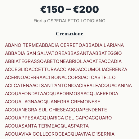
€150 – €200
Fiori a OSPEDALETTO LODIGIANO
Cremazione
ABANO TERME
ABBADIA CERRETO
ABBADIA LARIANA
ABBADIA SAN SALVATORE
ABBASANTA
ABBATEGGIO
ABBIATEGRASSO
ABETONE
ABRIOLA
ACATE
ACCADIA
ACCEGLIO
ACCETTURA
ACCIANO
ACCUMOLI
ACERENZA
ACERNO
ACERRA
ACI BONACCORSI
ACI CASTELLO
ACI CATENA
ACI SANT'ANTONIO
ACIREALE
ACQUACANINA
ACQUAFONDATA
ACQUAFORMOSA
ACQUAFREDDA
ACQUALAGNA
ACQUANEGRA CREMONESE
ACQUANEGRA SUL CHIESE
ACQUAPENDENTE
ACQUAPPESA
ACQUARICA DEL CAPO
ACQUARO
ACQUASANTA TERME
ACQUASPARTA
ACQUAVIVA COLLECROCE
ACQUAVIVA D'ISERNIA