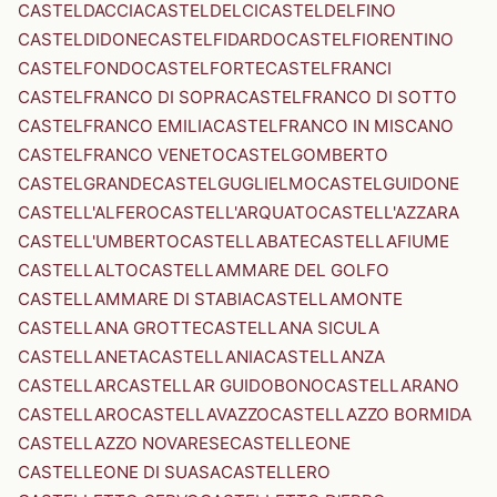
CASTELDACCIA
CASTELDELCI
CASTELDELFINO
CASTELDIDONE
CASTELFIDARDO
CASTELFIORENTINO
CASTELFONDO
CASTELFORTE
CASTELFRANCI
CASTELFRANCO DI SOPRA
CASTELFRANCO DI SOTTO
CASTELFRANCO EMILIA
CASTELFRANCO IN MISCANO
CASTELFRANCO VENETO
CASTELGOMBERTO
CASTELGRANDE
CASTELGUGLIELMO
CASTELGUIDONE
CASTELL'ALFERO
CASTELL'ARQUATO
CASTELL'AZZARA
CASTELL'UMBERTO
CASTELLABATE
CASTELLAFIUME
CASTELLALTO
CASTELLAMMARE DEL GOLFO
CASTELLAMMARE DI STABIA
CASTELLAMONTE
CASTELLANA GROTTE
CASTELLANA SICULA
CASTELLANETA
CASTELLANIA
CASTELLANZA
CASTELLAR
CASTELLAR GUIDOBONO
CASTELLARANO
CASTELLARO
CASTELLAVAZZO
CASTELLAZZO BORMIDA
CASTELLAZZO NOVARESE
CASTELLEONE
CASTELLEONE DI SUASA
CASTELLERO