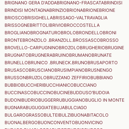
BRIGNANO GERA D'ADDA
BRIGNANO-FRASCATA
BRINDISI
BRINDISI MONTAGNA
BRINZIO
BRIONA
BRIONE
BRIONE
BRIOSCO
BRISIGHELLA
BRISSAGO-VALTRAVAGLIA
BRISSOGNE
BRITTOLI
BRIVIO
BROCCOSTELLA
BROGLIANO
BROGNATURO
BROLO
BRONDELLO
BRONI
BRONTE
BRONZOLO .BRANZOLL.
BROSSASCO
BROSSO
BROVELLO-CARPUGNINO
BROZOLO
BRUGHERIO
BRUGINE
BRUGNATO
BRUGNERA
BRUINO
BRUMANO
BRUNATE
BRUNELLO
BRUNICO .BRUNECK.
BRUNO
BRUSAPORTO
BRUSASCO
BRUSCIANO
BRUSIMPIANO
BRUSNENGO
BRUSSON
BRUZOLO
BRUZZANO ZEFFIRIO
BUBBIANO
BUBBIO
BUCCHERI
BUCCHIANICO
BUCCIANO
BUCCINASCO
BUCCINO
BUCINE
BUDDUSO'
BUDOIA
BUDONI
BUDRIO
BUGGERRU
BUGGIANO
BUGLIO IN MONTE
BUGNARA
BUGUGGIATE
BUJA
BULCIAGO
BULGAROGRASSO
BULTEI
BULZI
BUONABITACOLO
BUONALBERGO
BUONCONVENTO
BUONVICINO