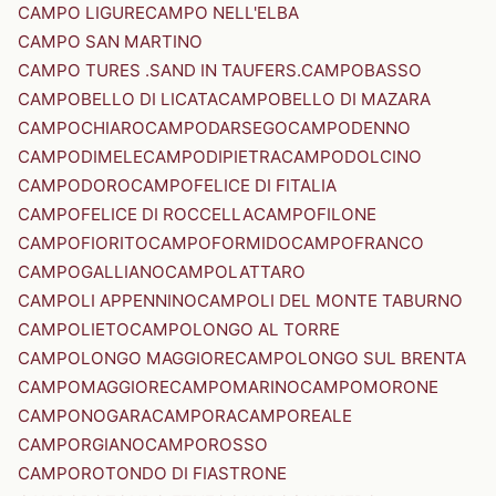
CAMPO LIGURE
CAMPO NELL'ELBA
CAMPO SAN MARTINO
CAMPO TURES .SAND IN TAUFERS.
CAMPOBASSO
CAMPOBELLO DI LICATA
CAMPOBELLO DI MAZARA
CAMPOCHIARO
CAMPODARSEGO
CAMPODENNO
CAMPODIMELE
CAMPODIPIETRA
CAMPODOLCINO
CAMPODORO
CAMPOFELICE DI FITALIA
CAMPOFELICE DI ROCCELLA
CAMPOFILONE
CAMPOFIORITO
CAMPOFORMIDO
CAMPOFRANCO
CAMPOGALLIANO
CAMPOLATTARO
CAMPOLI APPENNINO
CAMPOLI DEL MONTE TABURNO
CAMPOLIETO
CAMPOLONGO AL TORRE
CAMPOLONGO MAGGIORE
CAMPOLONGO SUL BRENTA
CAMPOMAGGIORE
CAMPOMARINO
CAMPOMORONE
CAMPONOGARA
CAMPORA
CAMPOREALE
CAMPORGIANO
CAMPOROSSO
CAMPOROTONDO DI FIASTRONE