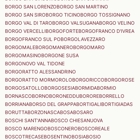
BORGO SAN LORENZO
BORGO SAN MARTINO
BORGO SAN SIRO
BORGO TICINO
BORGO TOSSIGNANO
BORGO VAL DI TARO
BORGO VALSUGANA
BORGO VELINO
BORGO VERCELLI
BORGOFORTE
BORGOFRANCO D'IVREA
BORGOFRANCO SUL PO
BORGOLAVEZZARO
BORGOMALE
BORGOMANERO
BORGOMARO
BORGOMASINO
BORGONE SUSA
BORGONOVO VAL TIDONE
BORGORATTO ALESSANDRINO
BORGORATTO MORMOROLO
BORGORICCO
BORGOROSE
BORGOSATOLLO
BORGOSESIA
BORMIDA
BORMIO
BORNASCO
BORNO
BORONEDDU
BORORE
BORRELLO
BORRIANA
BORSO DEL GRAPPA
BORTIGALI
BORTIGIADAS
BORUTTA
BORZONASCA
BOSA
BOSARO
BOSCHI SANT'ANNA
BOSCO CHIESANUOVA
BOSCO MARENGO
BOSCONERO
BOSCOREALE
BOSCOTRECASE
BOSENTINO
BOSIA
BOSIO