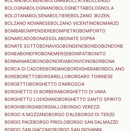
BOLANO
BOLBENO
BOLGARE
BOLLATE
BOLLENGO
BOLOGNA
BOLOGNANO
BOLOGNETTA
BOLOGNOLA
BOLOTANA
BOLSENA
BOLTIERE
BOLZANO .BOZEN.
BOLZANO NOVARESE
BOLZANO VICENTINO
BOMARZO
BOMBA
BOMPENSIERE
BOMPIETRO
BOMPORTO
BONARCADO
BONASSOLA
BONATE SOPRA
BONATE SOTTO
BONAVIGO
BONDENO
BONDO
BONDONE
BONEA
BONEFRO
BONEMERSE
BONIFATI
BONITO
BONNANARO
BONO
BONORVA
BONVICINO
BORBONA
BORCA DI CADORE
BORDANO
BORDIGHERA
BORDOLANO
BORE
BORETTO
BORGARELLO
BORGARO TORINESE
BORGETTO
BORGHETTO D'ARROSCIA
BORGHETTO DI BORBERA
BORGHETTO DI VARA
BORGHETTO LODIGIANO
BORGHETTO SANTO SPIRITO
BORGHI
BORGIA
BORGIALLO
BORGIO VEREZZI
BORGO A MOZZANO
BORGO D'ALE
BORGO DI TERZO
BORGO PACE
BORGO PRIOLO
BORGO SAN DALMAZZO
BORGO SAN GIACOMO
BORGO SAN GIOVANNI