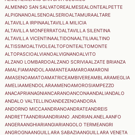
ALMENNO SAN SALVATORE
ALMESE
ALONTE
ALPETTE
ALPIGNANO
ALSENO
ALSERIO
ALTAMURA
ALTARE
ALTAVILLA IRPINA
ALTAVILLA MILICIA
ALTAVILLA MONFERRATO
ALTAVILLA SILENTINA
ALTAVILLA VICENTINA
ALTIDONA
ALTILIA
ALTINO
ALTISSIMO
ALTIVOLE
ALTOFONTE
ALTOMONTE
ALTOPASCIO
ALVIANO
ALVIGNANO
ALVITO
ALZANO LOMBARDO
ALZANO SCRIVIA
ALZATE BRIANZA
AMALFI
AMANDOLA
AMANTEA
AMARO
AMARONI
AMASENO
AMATO
AMATRICE
AMBIVERE
AMBLAR
AMEGLIA
AMELIA
AMENDOLARA
AMENO
AMOROSI
AMPEZZO
ANACAPRI
ANAGNI
ANCARANO
ANCONA
ANDALI
ANDALO
ANDALO VALTELLINO
ANDEZENO
ANDORA
ANDORNO MICCA
ANDRANO
ANDRATE
ANDREIS
ANDRETTA
ANDRIA
ANDRIANO .ANDRIAN.
ANELA
ANFO
ANGERA
ANGHIARI
ANGIARI
ANGOLO TERME
ANGRI
ANGROGNA
ANGUILLARA SABAZIA
ANGUILLARA VENETA