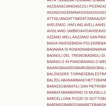
ARTA TERME
ARTEGNA
ARTENA
AR
ASCEA
ASCIANO
ASCOLI PICENO
A
ASSAGO
ASSEMINI
ASSISI
ASSO
AS
ATTIGLIANO
ATTIMIS
ATZARA
AUDI
AVELENGO .HAFLING.
AVELLA
AVE
AVIGLIANO UMBRO
AVIO
AVISE
AVO
AZZANO MELLA
AZZANO SAN PAO
BADIA PAVESE
BADIA POLESINE
BA
BAGNARA DI ROMAGNA
BAGNARIA
BAGNOLI DEL TRIGNO
BAGNOLI DI
BAGNOLO IN PIANO
BAGNOLO ME
BAIANO
BAIARDO
BAIRO
BAISO
BAL
BALDISSERO TORINESE
BALESTR
BALZOLA
BANARI
BANCHETTE
BAN
BARASSO
BARATILI SAN PIETRO
B
BARBATA
BARBERINO DI MUGELL
BARCELLONA POZZO DI GOTTO
B
BARENGO
BARESSA
BARETE
BARG