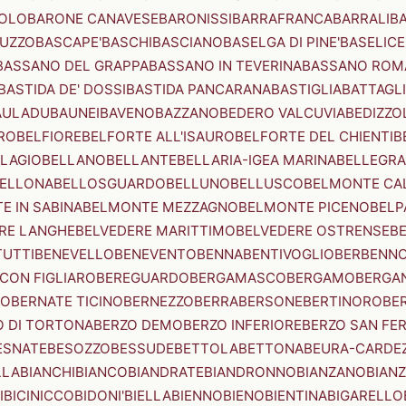
OLO
BARONE CANAVESE
BARONISSI
BARRAFRANCA
BARRALI
B
UZZO
BASCAPE'
BASCHI
BASCIANO
BASELGA DI PINE'
BASELICE
BASSANO DEL GRAPPA
BASSANO IN TEVERINA
BASSANO ROM
BASTIDA DE' DOSSI
BASTIDA PANCARANA
BASTIGLIA
BATTAGL
AULADU
BAUNEI
BAVENO
BAZZANO
BEDERO VALCUVIA
BEDIZZO
RO
BELFIORE
BELFORTE ALL'ISAURO
BELFORTE DEL CHIENTI
B
LAGIO
BELLANO
BELLANTE
BELLARIA-IGEA MARINA
BELLEGRA
ELLONA
BELLOSGUARDO
BELLUNO
BELLUSCO
BELMONTE CA
E IN SABINA
BELMONTE MEZZAGNO
BELMONTE PICENO
BELP
RE LANGHE
BELVEDERE MARITTIMO
BELVEDERE OSTRENSE
B
TUTTI
BENEVELLO
BENEVENTO
BENNA
BENTIVOGLIO
BERBENN
CON FIGLIARO
BEREGUARDO
BERGAMASCO
BERGAMO
BERGA
IO
BERNATE TICINO
BERNEZZO
BERRA
BERSONE
BERTINORO
BE
 DI TORTONA
BERZO DEMO
BERZO INFERIORE
BERZO SAN FE
ESNATE
BESOZZO
BESSUDE
BETTOLA
BETTONA
BEURA-CARDE
LLA
BIANCHI
BIANCO
BIANDRATE
BIANDRONNO
BIANZANO
BIANZ
I
BICINICCO
BIDONI'
BIELLA
BIENNO
BIENO
BIENTINA
BIGARELLO