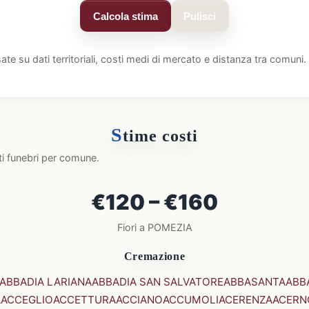
Calcola stima
Pulisci
ate su dati territoriali, costi medi di mercato e distanza tra comun
S
time costi
ti funebri per comune.
€120 – €160
Fiori a POMEZIA
Cremazione
ABBADIA LARIANA
ABBADIA SAN SALVATORE
ABBASANTA
ABB
A
ACCEGLIO
ACCETTURA
ACCIANO
ACCUMOLI
ACERENZA
ACERN