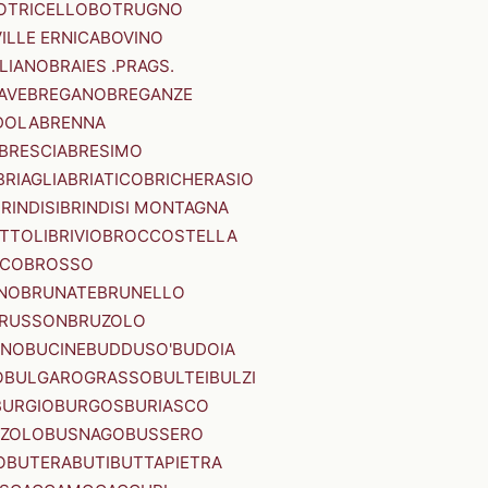
OTRICELLO
BOTRUGNO
ILLE ERNICA
BOVINO
LIANO
BRAIES .PRAGS.
IAVE
BREGANO
BREGANZE
DOLA
BRENNA
BRESCIA
BRESIMO
BRIAGLIA
BRIATICO
BRICHERASIO
RINDISI
BRINDISI MONTAGNA
ITTOLI
BRIVIO
BROCCOSTELLA
SCO
BROSSO
NO
BRUNATE
BRUNELLO
RUSSON
BRUZOLO
INO
BUCINE
BUDDUSO'
BUDOIA
O
BULGAROGRASSO
BULTEI
BULZI
BURGIO
BURGOS
BURIASCO
ZZOLO
BUSNAGO
BUSSERO
O
BUTERA
BUTI
BUTTAPIETRA