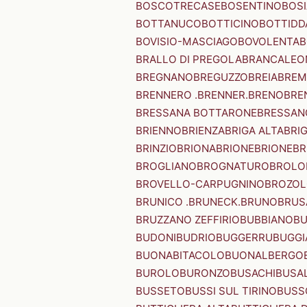
BOSCOTRECASE
BOSENTINO
BOSI
BOTTANUCO
BOTTICINO
BOTTIDD
BOVISIO-MASCIAGO
BOVOLENTA
B
BRALLO DI PREGOLA
BRANCALEO
BREGNANO
BREGUZZO
BREIA
BREM
BRENNERO .BRENNER.
BRENO
BRE
BRESSANA BOTTARONE
BRESSANO
BRIENNO
BRIENZA
BRIGA ALTA
BRI
BRINZIO
BRIONA
BRIONE
BRIONE
BR
BROGLIANO
BROGNATURO
BROLO
BROVELLO-CARPUGNINO
BROZO
BRUNICO .BRUNECK.
BRUNO
BRUS
BRUZZANO ZEFFIRIO
BUBBIANO
BU
BUDONI
BUDRIO
BUGGERRU
BUGGI
BUONABITACOLO
BUONALBERGO
BUROLO
BURONZO
BUSACHI
BUSA
BUSSETO
BUSSI SUL TIRINO
BUSS