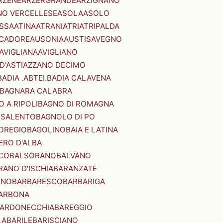
RZENE
ARZERGRANDE
ARZIGNANO
NO VERCELLESE
ASOLA
ASOLO
SSA
ATINA
ATRANI
ATRI
ATRIPALDA
 CADORE
AUSONIA
AUSTIS
AVEGNO
AVIGLIANA
AVIGLIANO
D'ASTI
AZZANO DECIMO
BADIA .ABTEI.
BADIA CALAVENA
BAGNARA CALABRA
 A RIPOLI
BAGNO DI ROMAGNA
 SALENTO
BAGNOLO DI PO
OREGIO
BAGOLINO
BAIA E LATINA
ERO D'ALBA
CO
BALSORANO
BALVANO
RANO D'ISCHIA
BARANZATE
INO
BARBARESCO
BARBARIGA
ARBONA
ARDONECCHIA
BAREGGIO
LA
BARILE
BARISCIANO