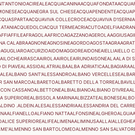
NT'ANTONIO
ACIREALE
ACQUACANINA
ACQUAFONDATA
ACQUA
MONESE
ACQUANEGRA SUL CHIESE
ACQUAPENDENTE
ACQUAP
CQUASPARTA
ACQUAVIVA COLLECROCE
ACQUAVIVA D'ISERNIA
LATANI
ACQUEDOLCI
ACQUI TERME
ACRI
ACUTO
ADELFIA
ADRA
AFFI
AFFILE
AFRAGOLA
AFRICO
AGAZZANO
AGEROLA
AGGIUS
AGI
NA CALABRA
AGNONE
AGNOSINE
AGORDO
AGOSTA
AGRA
AGRAT
O
AGUGLIARO
AICURZIO
AIDOMAGGIORE
AIDONE
AIELLI
AIELLO 
AILOCHE
AIRASCA
AIROLA
AIROLE
AIRUNO
AISONE
ALA
ALA DI 
 DI PIAVE
ALASSIO
ALATRI
ALBA
ALBA ADRIATICA
ALBAGIARA
A
IALE
ALBANO SANT'ALESSANDRO
ALBANO VERCELLESE
ALBAR
R SAN MARCO
ALBARETO
ALBARETTO DELLA TORRE
ALBAVIL
 CON CASSANO
ALBETTONE
ALBI
ALBIANO
ALBIANO D'IVREA
AL
A SUPERIORE
ALBISSOLA MARINA
ALBIZZATE
ALBONESE
ALBO
ALDINO .ALDEIN.
ALES
ALESSANDRIA
ALESSANDRIA DEL CARR
ENA
ALFIANELLO
ALFIANO NATTA
ALFONSINE
ALGHERO
ALGUA
A
O
ALICE SUPERIORE
ALIFE
ALIMENA
ALIMINUSA
ALLAI
ALLEGHE
LME'
ALMENNO SAN BARTOLOMEO
ALMENNO SAN SALVATOR