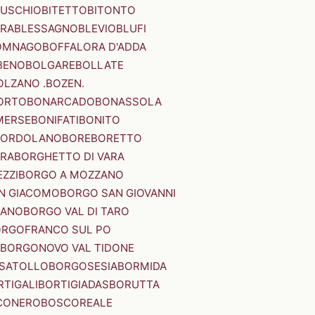
SUSCHIO
BITETTO
BITONTO
ERA
BLESSAGNO
BLEVIO
BLUFI
OMNAGO
BOFFALORA D'ADDA
BENO
BOLGARE
BOLLATE
OLZANO .BOZEN.
ORTO
BONARCADO
BONASSOLA
MERSE
BONIFATI
BONITO
BORDOLANO
BORE
BORETTO
ERA
BORGHETTO DI VARA
ZZI
BORGO A MOZZANO
N GIACOMO
BORGO SAN GIOVANNI
NANO
BORGO VAL DI TARO
RGOFRANCO SUL PO
BORGONOVO VAL TIDONE
SATOLLO
BORGOSESIA
BORMIDA
RTIGALI
BORTIGIADAS
BORUTTA
CONERO
BOSCOREALE