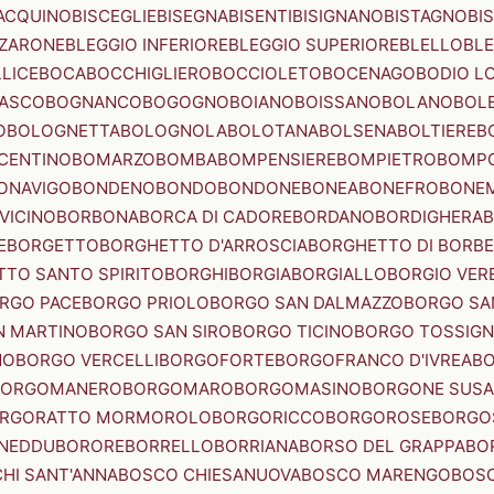
ACQUINO
BISCEGLIE
BISEGNA
BISENTI
BISIGNANO
BISTAGNO
BI
ZZARONE
BLEGGIO INFERIORE
BLEGGIO SUPERIORE
BLELLO
BL
LICE
BOCA
BOCCHIGLIERO
BOCCIOLETO
BOCENAGO
BODIO L
IASCO
BOGNANCO
BOGOGNO
BOIANO
BOISSANO
BOLANO
BOL
O
BOLOGNETTA
BOLOGNOLA
BOLOTANA
BOLSENA
BOLTIERE
B
CENTINO
BOMARZO
BOMBA
BOMPENSIERE
BOMPIETRO
BOMP
ONAVIGO
BONDENO
BONDO
BONDONE
BONEA
BONEFRO
BONE
VICINO
BORBONA
BORCA DI CADORE
BORDANO
BORDIGHERA
E
BORGETTO
BORGHETTO D'ARROSCIA
BORGHETTO DI BORB
TO SANTO SPIRITO
BORGHI
BORGIA
BORGIALLO
BORGIO VERE
RGO PACE
BORGO PRIOLO
BORGO SAN DALMAZZO
BORGO SA
N MARTINO
BORGO SAN SIRO
BORGO TICINO
BORGO TOSSIG
NO
BORGO VERCELLI
BORGOFORTE
BORGOFRANCO D'IVREA
BO
BORGOMANERO
BORGOMARO
BORGOMASINO
BORGONE SUSA
RGORATTO MORMOROLO
BORGORICCO
BORGOROSE
BORGO
NEDDU
BORORE
BORRELLO
BORRIANA
BORSO DEL GRAPPA
BO
HI SANT'ANNA
BOSCO CHIESANUOVA
BOSCO MARENGO
BOS