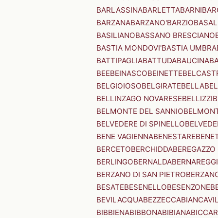
BARLASSINA
BARLETTA
BARNI
BAR
BARZANA
BARZANO'
BARZIO
BASAL
BASILIANO
BASSANO BRESCIANO
BASTIA MONDOVI'
BASTIA UMBRA
BATTIPAGLIA
BATTUDA
BAUCINA
B
BEE
BEINASCO
BEINETTE
BELCAST
BELGIOIOSO
BELGIRATE
BELLA
BEL
BELLINZAGO NOVARESE
BELLIZZI
B
BELMONTE DEL SANNIO
BELMONT
BELVEDERE DI SPINELLO
BELVEDE
BENE VAGIENNA
BENESTARE
BENE
BERCETO
BERCHIDDA
BEREGAZZO 
BERLINGO
BERNALDA
BERNAREGG
BERZANO DI SAN PIETRO
BERZANO
BESATE
BESENELLO
BESENZONE
B
BEVILACQUA
BEZZECCA
BIANCAVI
BIBBIENA
BIBBONA
BIBIANA
BICCAR