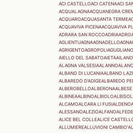
ACI CASTELLO
ACI CATENA
ACI SA
ACQUALAGNA
ACQUANEGRA CRE
ACQUARO
ACQUASANTA TERME
A
ACQUAVIVA PICENA
ACQUAVIVA P
ADRARA SAN ROCCO
ADRIA
ADRO
AGLIENTU
AGNA
AGNADELLO
AGNA
AGRIGENTO
AGROPOLI
AGUGLIAN
AIELLO DEL SABATO
AIETA
AILANO
ALAGNA VALSESIA
ALANNO
ALANO
ALBANO DI LUCANIA
ALBANO LAZ
ALBAREDO D'ADIGE
ALBAREDO PE
ALBEROBELLO
ALBERONA
ALBESE
ALBINEA
ALBINO
ALBIOLO
ALBISOL
ALCAMO
ALCARA LI FUSI
ALDENO
ALESSANO
ALEZIO
ALFANO
ALFED
ALICE BEL COLLE
ALICE CASTELL
ALLUMIERE
ALLUVIONI CAMBIO'
A