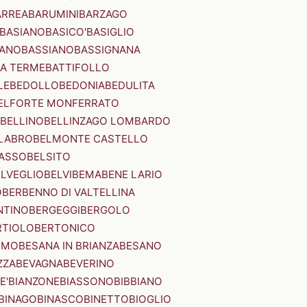
ARREA
BARUMINI
BARZAGO
BASIANO
BASICO'
BASIGLIO
ANO
BASSIANO
BASSIGNANA
IA TERME
BATTIFOLLO
LE
BEDOLLO
BEDONIA
BEDULITA
ELFORTE MONFERRATO
BELLINO
BELLINZAGO LOMBARDO
LABRO
BELMONTE CASTELLO
ASSO
BELSITO
ELVEGLIO
BELVI
BEMA
BENE LARIO
O
BERBENNO DI VALTELLINA
NTINO
BERGEGGI
BERGOLO
RTIOLO
BERTONICO
RMO
BESANA IN BRIANZA
BESANO
ZZA
BEVAGNA
BEVERINO
E'
BIANZONE
BIASSONO
BIBBIANO
BINAGO
BINASCO
BINETTO
BIOGLIO