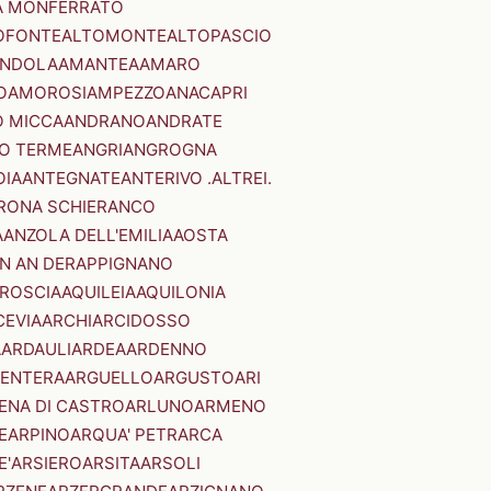
A MONFERRATO
OFONTE
ALTOMONTE
ALTOPASCIO
NDOLA
AMANTEA
AMARO
O
AMOROSI
AMPEZZO
ANACAPRI
 MICCA
ANDRANO
ANDRATE
O TERME
ANGRI
ANGROGNA
OIA
ANTEGNATE
ANTERIVO .ALTREI.
RONA SCHIERANCO
A
ANZOLA DELL'EMILIA
AOSTA
N AN DER
APPIGNANO
RROSCIA
AQUILEIA
AQUILONIA
CEVIA
ARCHI
ARCIDOSSO
A
ARDAULI
ARDEA
ARDENNO
ENTERA
ARGUELLO
ARGUSTO
ARI
ENA DI CASTRO
ARLUNO
ARMENO
E
ARPINO
ARQUA' PETRARCA
E'
ARSIERO
ARSITA
ARSOLI