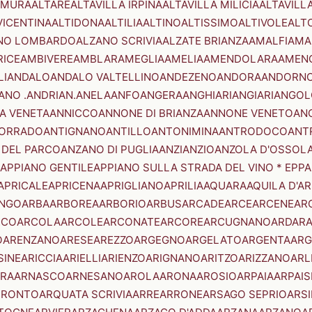
AMURA
ALTARE
ALTAVILLA IRPINA
ALTAVILLA MILICIA
ALTAVILL
VICENTINA
ALTIDONA
ALTILIA
ALTINO
ALTISSIMO
ALTIVOLE
ALT
NO LOMBARDO
ALZANO SCRIVIA
ALZATE BRIANZA
AMALFI
AMA
RICE
AMBIVERE
AMBLAR
AMEGLIA
AMELIA
AMENDOLARA
AMEN
LI
ANDALO
ANDALO VALTELLINO
ANDEZENO
ANDORA
ANDORNO
ANO .ANDRIAN.
ANELA
ANFO
ANGERA
ANGHIARI
ANGIARI
ANGOL
A VENETA
ANNICCO
ANNONE DI BRIANZA
ANNONE VENETO
AN
CORRADO
ANTIGNANO
ANTILLO
ANTONIMINA
ANTRODOCO
ANT
 DEL PARCO
ANZANO DI PUGLIA
ANZI
ANZIO
ANZOLA D'OSSOL
APPIANO GENTILE
APPIANO SULLA STRADA DEL VINO * EPPA
APRICALE
APRICENA
APRIGLIANO
APRILIA
AQUARA
AQUILA D'A
NGO
ARBA
ARBOREA
ARBORIO
ARBUS
ARCADE
ARCE
ARCENE
AR
RCO
ARCOLA
ARCOLE
ARCONATE
ARCORE
ARCUGNANO
ARDAR
O
ARENZANO
ARESE
AREZZO
ARGEGNO
ARGELATO
ARGENTA
ARG
SINE
ARICCIA
ARIELLI
ARIENZO
ARIGNANO
ARITZO
ARIZZANO
ARL
RA
ARNASCO
ARNESANO
AROLA
ARONA
AROSIO
ARPAIA
ARPAIS
TRONTO
ARQUATA SCRIVIA
ARRE
ARRONE
ARSAGO SEPRIO
ARSI