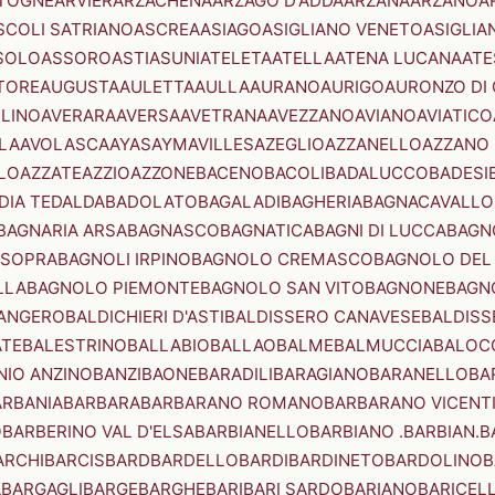
TOGNE
ARVIER
ARZACHENA
ARZAGO D'ADDA
ARZANA
ARZANO
A
SCOLI SATRIANO
ASCREA
ASIAGO
ASIGLIANO VENETO
ASIGLIA
SOLO
ASSORO
ASTI
ASUNI
ATELETA
ATELLA
ATENA LUCANA
ATE
TORE
AUGUSTA
AULETTA
AULLA
AURANO
AURIGO
AURONZO DI
LLINO
AVERARA
AVERSA
AVETRANA
AVEZZANO
AVIANO
AVIATICO
LA
AVOLASCA
AYAS
AYMAVILLES
AZEGLIO
AZZANELLO
AZZANO 
LO
AZZATE
AZZIO
AZZONE
BACENO
BACOLI
BADALUCCO
BADESI
DIA TEDALDA
BADOLATO
BAGALADI
BAGHERIA
BAGNACAVALLO
BAGNARIA ARSA
BAGNASCO
BAGNATICA
BAGNI DI LUCCA
BAGNO
 SOPRA
BAGNOLI IRPINO
BAGNOLO CREMASCO
BAGNOLO DEL
LLA
BAGNOLO PIEMONTE
BAGNOLO SAN VITO
BAGNONE
BAGN
ANGERO
BALDICHIERI D'ASTI
BALDISSERO CANAVESE
BALDISS
ATE
BALESTRINO
BALLABIO
BALLAO
BALME
BALMUCCIA
BALOC
NIO ANZINO
BANZI
BAONE
BARADILI
BARAGIANO
BARANELLO
BA
ARBANIA
BARBARA
BARBARANO ROMANO
BARBARANO VICENT
O
BARBERINO VAL D'ELSA
BARBIANELLO
BARBIANO .BARBIAN.
B
ARCHI
BARCIS
BARD
BARDELLO
BARDI
BARDINETO
BARDOLINO
B
A
BARGAGLI
BARGE
BARGHE
BARI
BARI SARDO
BARIANO
BARICEL