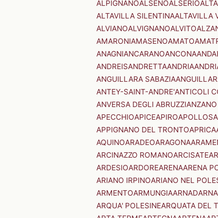
ALPIGNANO
ALSENO
ALSERIO
ALT
ALTAVILLA SILENTINA
ALTAVILLA 
ALVIANO
ALVIGNANO
ALVITO
ALZA
AMARONI
AMASENO
AMATO
AMAT
ANAGNI
ANCARANO
ANCONA
ANDA
ANDREIS
ANDRETTA
ANDRIA
ANDRI
ANGUILLARA SABAZIA
ANGUILLAR
ANTEY-SAINT-ANDRE'
ANTICOLI 
ANVERSA DEGLI ABRUZZI
ANZANO
APECCHIO
APICE
APIRO
APOLLOSA
APPIGNANO DEL TRONTO
APRICA
AQUINO
ARADEO
ARAGONA
ARAME
ARCINAZZO ROMANO
ARCISATE
A
ARDESIO
ARDORE
ARENA
ARENA P
ARIANO IRPINO
ARIANO NEL POLE
ARMENTO
ARMUNGIA
ARNAD
ARNA
ARQUA' POLESINE
ARQUATA DEL 