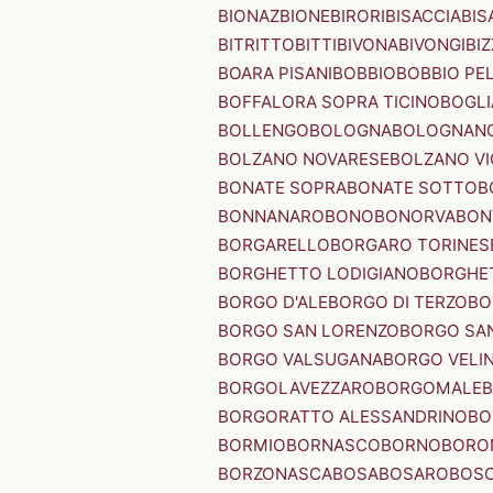
BIONAZ
BIONE
BIRORI
BISACCIA
BIS
BITRITTO
BITTI
BIVONA
BIVONGI
BI
BOARA PISANI
BOBBIO
BOBBIO PEL
BOFFALORA SOPRA TICINO
BOGL
BOLLENGO
BOLOGNA
BOLOGNAN
BOLZANO NOVARESE
BOLZANO VI
BONATE SOPRA
BONATE SOTTO
B
BONNANARO
BONO
BONORVA
BON
BORGARELLO
BORGARO TORINES
BORGHETTO LODIGIANO
BORGHET
BORGO D'ALE
BORGO DI TERZO
BO
BORGO SAN LORENZO
BORGO SA
BORGO VALSUGANA
BORGO VELI
BORGOLAVEZZARO
BORGOMALE
BORGORATTO ALESSANDRINO
BO
BORMIO
BORNASCO
BORNO
BORO
BORZONASCA
BOSA
BOSARO
BOSC