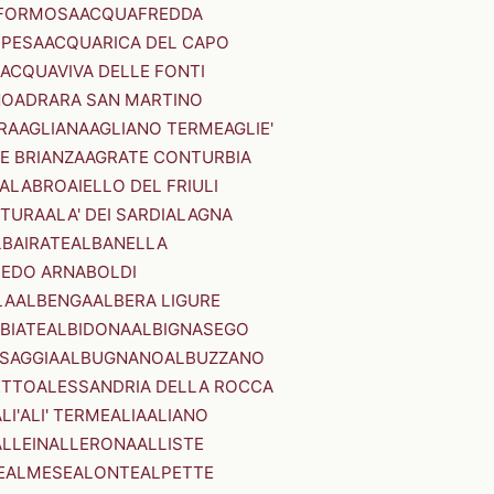
FORMOSA
ACQUAFREDDA
PESA
ACQUARICA DEL CAPO
ACQUAVIVA DELLE FONTI
NO
ADRARA SAN MARTINO
RA
AGLIANA
AGLIANO TERME
AGLIE'
E BRIANZA
AGRATE CONTURBIA
CALABRO
AIELLO DEL FRIULI
STURA
ALA' DEI SARDI
ALAGNA
LBAIRATE
ALBANELLA
EDO ARNABOLDI
LA
ALBENGA
ALBERA LIGURE
BIATE
ALBIDONA
ALBIGNASEGO
SAGGIA
ALBUGNANO
ALBUZZANO
ETTO
ALESSANDRIA DELLA ROCCA
LI'
ALI' TERME
ALIA
ALIANO
ALLEIN
ALLERONA
ALLISTE
E
ALMESE
ALONTE
ALPETTE