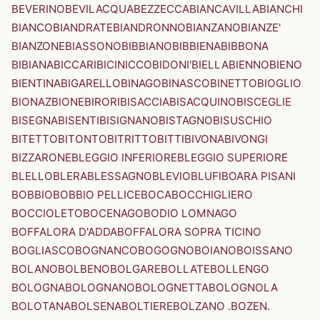
BEVERINO
BEVILACQUA
BEZZECCA
BIANCAVILLA
BIANCHI
BIANCO
BIANDRATE
BIANDRONNO
BIANZANO
BIANZE'
BIANZONE
BIASSONO
BIBBIANO
BIBBIENA
BIBBONA
BIBIANA
BICCARI
BICINICCO
BIDONI'
BIELLA
BIENNO
BIENO
BIENTINA
BIGARELLO
BINAGO
BINASCO
BINETTO
BIOGLIO
BIONAZ
BIONE
BIRORI
BISACCIA
BISACQUINO
BISCEGLIE
BISEGNA
BISENTI
BISIGNANO
BISTAGNO
BISUSCHIO
BITETTO
BITONTO
BITRITTO
BITTI
BIVONA
BIVONGI
BIZZARONE
BLEGGIO INFERIORE
BLEGGIO SUPERIORE
BLELLO
BLERA
BLESSAGNO
BLEVIO
BLUFI
BOARA PISANI
BOBBIO
BOBBIO PELLICE
BOCA
BOCCHIGLIERO
BOCCIOLETO
BOCENAGO
BODIO LOMNAGO
BOFFALORA D'ADDA
BOFFALORA SOPRA TICINO
BOGLIASCO
BOGNANCO
BOGOGNO
BOIANO
BOISSANO
BOLANO
BOLBENO
BOLGARE
BOLLATE
BOLLENGO
BOLOGNA
BOLOGNANO
BOLOGNETTA
BOLOGNOLA
BOLOTANA
BOLSENA
BOLTIERE
BOLZANO .BOZEN.