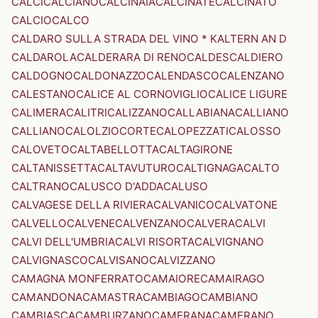
CALCI
CALCIANO
CALCINAIA
CALCINATE
CALCINATO
CALCIO
CALCO
CALDARO SULLA STRADA DEL VINO * KALTERN AN D
CALDAROLA
CALDERARA DI RENO
CALDES
CALDIERO
CALDOGNO
CALDONAZZO
CALENDASCO
CALENZANO
CALESTANO
CALICE AL CORNOVIGLIO
CALICE LIGURE
CALIMERA
CALITRI
CALIZZANO
CALLABIANA
CALLIANO
CALLIANO
CALOLZIOCORTE
CALOPEZZATI
CALOSSO
CALOVETO
CALTABELLOTTA
CALTAGIRONE
CALTANISSETTA
CALTAVUTURO
CALTIGNAGA
CALTO
CALTRANO
CALUSCO D'ADDA
CALUSO
CALVAGESE DELLA RIVIERA
CALVANICO
CALVATONE
CALVELLO
CALVENE
CALVENZANO
CALVERA
CALVI
CALVI DELL'UMBRIA
CALVI RISORTA
CALVIGNANO
CALVIGNASCO
CALVISANO
CALVIZZANO
CAMAGNA MONFERRATO
CAMAIORE
CAMAIRAGO
CAMANDONA
CAMASTRA
CAMBIAGO
CAMBIANO
CAMBIASCA
CAMBURZANO
CAMERANA
CAMERANO