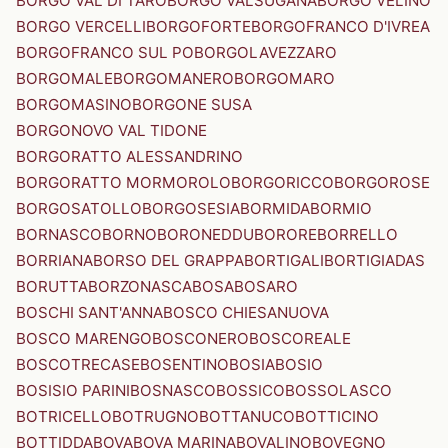
BORGO VAL DI TARO
BORGO VALSUGANA
BORGO VELINO
BORGO VERCELLI
BORGOFORTE
BORGOFRANCO D'IVREA
BORGOFRANCO SUL PO
BORGOLAVEZZARO
BORGOMALE
BORGOMANERO
BORGOMARO
BORGOMASINO
BORGONE SUSA
BORGONOVO VAL TIDONE
BORGORATTO ALESSANDRINO
BORGORATTO MORMOROLO
BORGORICCO
BORGOROSE
BORGOSATOLLO
BORGOSESIA
BORMIDA
BORMIO
BORNASCO
BORNO
BORONEDDU
BORORE
BORRELLO
BORRIANA
BORSO DEL GRAPPA
BORTIGALI
BORTIGIADAS
BORUTTA
BORZONASCA
BOSA
BOSARO
BOSCHI SANT'ANNA
BOSCO CHIESANUOVA
BOSCO MARENGO
BOSCONERO
BOSCOREALE
BOSCOTRECASE
BOSENTINO
BOSIA
BOSIO
BOSISIO PARINI
BOSNASCO
BOSSICO
BOSSOLASCO
BOTRICELLO
BOTRUGNO
BOTTANUCO
BOTTICINO
BOTTIDDA
BOVA
BOVA MARINA
BOVALINO
BOVEGNO