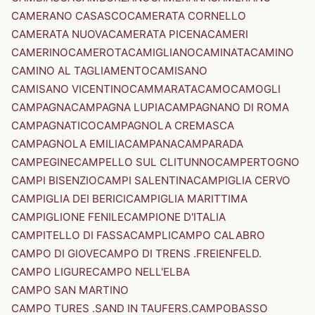
CAMERANO CASASCO
CAMERATA CORNELLO
CAMERATA NUOVA
CAMERATA PICENA
CAMERI
CAMERINO
CAMEROTA
CAMIGLIANO
CAMINATA
CAMINO
CAMINO AL TAGLIAMENTO
CAMISANO
CAMISANO VICENTINO
CAMMARATA
CAMO
CAMOGLI
CAMPAGNA
CAMPAGNA LUPIA
CAMPAGNANO DI ROMA
CAMPAGNATICO
CAMPAGNOLA CREMASCA
CAMPAGNOLA EMILIA
CAMPANA
CAMPARADA
CAMPEGINE
CAMPELLO SUL CLITUNNO
CAMPERTOGNO
CAMPI BISENZIO
CAMPI SALENTINA
CAMPIGLIA CERVO
CAMPIGLIA DEI BERICI
CAMPIGLIA MARITTIMA
CAMPIGLIONE FENILE
CAMPIONE D'ITALIA
CAMPITELLO DI FASSA
CAMPLI
CAMPO CALABRO
CAMPO DI GIOVE
CAMPO DI TRENS .FREIENFELD.
CAMPO LIGURE
CAMPO NELL'ELBA
CAMPO SAN MARTINO
CAMPO TURES .SAND IN TAUFERS.
CAMPOBASSO