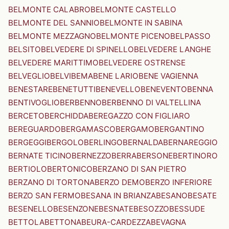
BELMONTE CALABRO
BELMONTE CASTELLO
BELMONTE DEL SANNIO
BELMONTE IN SABINA
BELMONTE MEZZAGNO
BELMONTE PICENO
BELPASSO
BELSITO
BELVEDERE DI SPINELLO
BELVEDERE LANGHE
BELVEDERE MARITTIMO
BELVEDERE OSTRENSE
BELVEGLIO
BELVI
BEMA
BENE LARIO
BENE VAGIENNA
BENESTARE
BENETUTTI
BENEVELLO
BENEVENTO
BENNA
BENTIVOGLIO
BERBENNO
BERBENNO DI VALTELLINA
BERCETO
BERCHIDDA
BEREGAZZO CON FIGLIARO
BEREGUARDO
BERGAMASCO
BERGAMO
BERGANTINO
BERGEGGI
BERGOLO
BERLINGO
BERNALDA
BERNAREGGIO
BERNATE TICINO
BERNEZZO
BERRA
BERSONE
BERTINORO
BERTIOLO
BERTONICO
BERZANO DI SAN PIETRO
BERZANO DI TORTONA
BERZO DEMO
BERZO INFERIORE
BERZO SAN FERMO
BESANA IN BRIANZA
BESANO
BESATE
BESENELLO
BESENZONE
BESNATE
BESOZZO
BESSUDE
BETTOLA
BETTONA
BEURA-CARDEZZA
BEVAGNA