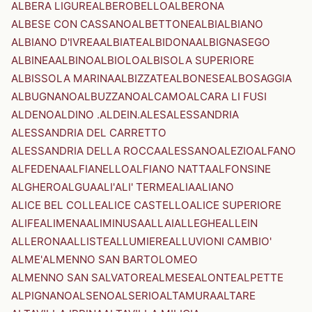
ALBERA LIGURE
ALBEROBELLO
ALBERONA
ALBESE CON CASSANO
ALBETTONE
ALBI
ALBIANO
ALBIANO D'IVREA
ALBIATE
ALBIDONA
ALBIGNASEGO
ALBINEA
ALBINO
ALBIOLO
ALBISOLA SUPERIORE
ALBISSOLA MARINA
ALBIZZATE
ALBONESE
ALBOSAGGIA
ALBUGNANO
ALBUZZANO
ALCAMO
ALCARA LI FUSI
ALDENO
ALDINO .ALDEIN.
ALES
ALESSANDRIA
ALESSANDRIA DEL CARRETTO
ALESSANDRIA DELLA ROCCA
ALESSANO
ALEZIO
ALFANO
ALFEDENA
ALFIANELLO
ALFIANO NATTA
ALFONSINE
ALGHERO
ALGUA
ALI'
ALI' TERME
ALIA
ALIANO
ALICE BEL COLLE
ALICE CASTELLO
ALICE SUPERIORE
ALIFE
ALIMENA
ALIMINUSA
ALLAI
ALLEGHE
ALLEIN
ALLERONA
ALLISTE
ALLUMIERE
ALLUVIONI CAMBIO'
ALME'
ALMENNO SAN BARTOLOMEO
ALMENNO SAN SALVATORE
ALMESE
ALONTE
ALPETTE
ALPIGNANO
ALSENO
ALSERIO
ALTAMURA
ALTARE