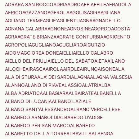
ADRARA SAN ROCCO
ADRIA
ADRO
AFFI
AFFILE
AFRAGOLA
AFRICO
AGAZZANO
AGEROLA
AGGIUS
AGIRA
AGLIANA
AGLIANO TERME
AGLIE'
AGLIENTU
AGNA
AGNADELLO
AGNANA CALABRA
AGNONE
AGNOSINE
AGORDO
AGOSTA
AGRA
AGRATE BRIANZA
AGRATE CONTURBIA
AGRIGENTO
AGROPOLI
AGUGLIANO
AGUGLIARO
AICURZIO
AIDOMAGGIORE
AIDONE
AIELLI
AIELLO CALABRO
AIELLO DEL FRIULI
AIELLO DEL SABATO
AIETA
AILANO
AILOCHE
AIRASCA
AIROLA
AIROLE
AIRUNO
AISONE
ALA
ALA DI STURA
ALA' DEI SARDI
ALAGNA
ALAGNA VALSESIA
ALANNO
ALANO DI PIAVE
ALASSIO
ALATRI
ALBA
ALBA ADRIATICA
ALBAGIARA
ALBAIRATE
ALBANELLA
ALBANO DI LUCANIA
ALBANO LAZIALE
ALBANO SANT'ALESSANDRO
ALBANO VERCELLESE
ALBAREDO ARNABOLDI
ALBAREDO D'ADIGE
ALBAREDO PER SAN MARCO
ALBARETO
ALBARETTO DELLA TORRE
ALBAVILLA
ALBENGA