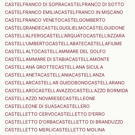
CASTELFRANCO DI SOPRA
CASTELFRANCO DI SOTTO
CASTELFRANCO EMILIA
CASTELFRANCO IN MISCANO
CASTELFRANCO VENETO
CASTELGOMBERTO
CASTELGRANDE
CASTELGUGLIELMO
CASTELGUIDONE
CASTELL'ALFERO
CASTELL'ARQUATO
CASTELL'AZZARA
CASTELL'UMBERTO
CASTELLABATE
CASTELLAFIUME
CASTELLALTO
CASTELLAMMARE DEL GOLFO
CASTELLAMMARE DI STABIA
CASTELLAMONTE
CASTELLANA GROTTE
CASTELLANA SICULA
CASTELLANETA
CASTELLANIA
CASTELLANZA
CASTELLAR
CASTELLAR GUIDOBONO
CASTELLARANO
CASTELLARO
CASTELLAVAZZO
CASTELLAZZO BORMIDA
CASTELLAZZO NOVARESE
CASTELLEONE
CASTELLEONE DI SUASA
CASTELLERO
CASTELLETTO CERVO
CASTELLETTO D'ERRO
CASTELLETTO D'ORBA
CASTELLETTO DI BRANDUZZO
CASTELLETTO MERLI
CASTELLETTO MOLINA