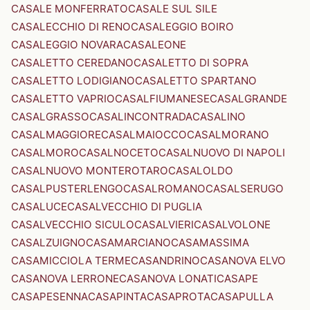
CASALE MONFERRATO
CASALE SUL SILE
CASALECCHIO DI RENO
CASALEGGIO BOIRO
CASALEGGIO NOVARA
CASALEONE
CASALETTO CEREDANO
CASALETTO DI SOPRA
CASALETTO LODIGIANO
CASALETTO SPARTANO
CASALETTO VAPRIO
CASALFIUMANESE
CASALGRANDE
CASALGRASSO
CASALINCONTRADA
CASALINO
CASALMAGGIORE
CASALMAIOCCO
CASALMORANO
CASALMORO
CASALNOCETO
CASALNUOVO DI NAPOLI
CASALNUOVO MONTEROTARO
CASALOLDO
CASALPUSTERLENGO
CASALROMANO
CASALSERUGO
CASALUCE
CASALVECCHIO DI PUGLIA
CASALVECCHIO SICULO
CASALVIERI
CASALVOLONE
CASALZUIGNO
CASAMARCIANO
CASAMASSIMA
CASAMICCIOLA TERME
CASANDRINO
CASANOVA ELVO
CASANOVA LERRONE
CASANOVA LONATI
CASAPE
CASAPESENNA
CASAPINTA
CASAPROTA
CASAPULLA