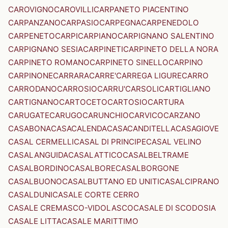
CAROVIGNO
CAROVILLI
CARPANETO PIACENTINO
CARPANZANO
CARPASIO
CARPEGNA
CARPENEDOLO
CARPENETO
CARPI
CARPIANO
CARPIGNANO SALENTINO
CARPIGNANO SESIA
CARPINETI
CARPINETO DELLA NORA
CARPINETO ROMANO
CARPINETO SINELLO
CARPINO
CARPINONE
CARRARA
CARRE'
CARREGA LIGURE
CARRO
CARRODANO
CARROSIO
CARRU'
CARSOLI
CARTIGLIANO
CARTIGNANO
CARTOCETO
CARTOSIO
CARTURA
CARUGATE
CARUGO
CARUNCHIO
CARVICO
CARZANO
CASABONA
CASACALENDA
CASACANDITELLA
CASAGIOVE
CASAL CERMELLI
CASAL DI PRINCIPE
CASAL VELINO
CASALANGUIDA
CASALATTICO
CASALBELTRAME
CASALBORDINO
CASALBORE
CASALBORGONE
CASALBUONO
CASALBUTTANO ED UNITI
CASALCIPRANO
CASALDUNI
CASALE CORTE CERRO
CASALE CREMASCO-VIDOLASCO
CASALE DI SCODOSIA
CASALE LITTA
CASALE MARITTIMO