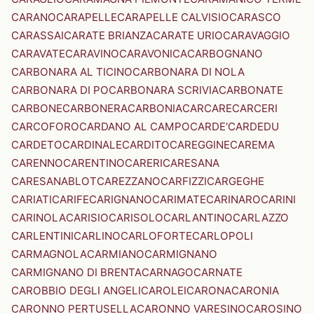
CARANO
CARAPELLE
CARAPELLE CALVISIO
CARASCO
CARASSAI
CARATE BRIANZA
CARATE URIO
CARAVAGGIO
CARAVATE
CARAVINO
CARAVONICA
CARBOGNANO
CARBONARA AL TICINO
CARBONARA DI NOLA
CARBONARA DI PO
CARBONARA SCRIVIA
CARBONATE
CARBONE
CARBONERA
CARBONIA
CARCARE
CARCERI
CARCOFORO
CARDANO AL CAMPO
CARDE'
CARDEDU
CARDETO
CARDINALE
CARDITO
CAREGGINE
CAREMA
CARENNO
CARENTINO
CARERI
CARESANA
CARESANABLOT
CAREZZANO
CARFIZZI
CARGEGHE
CARIATI
CARIFE
CARIGNANO
CARIMATE
CARINARO
CARINI
CARINOLA
CARISIO
CARISOLO
CARLANTINO
CARLAZZO
CARLENTINI
CARLINO
CARLOFORTE
CARLOPOLI
CARMAGNOLA
CARMIANO
CARMIGNANO
CARMIGNANO DI BRENTA
CARNAGO
CARNATE
CAROBBIO DEGLI ANGELI
CAROLEI
CARONA
CARONIA
CARONNO PERTUSELLA
CARONNO VARESINO
CAROSINO