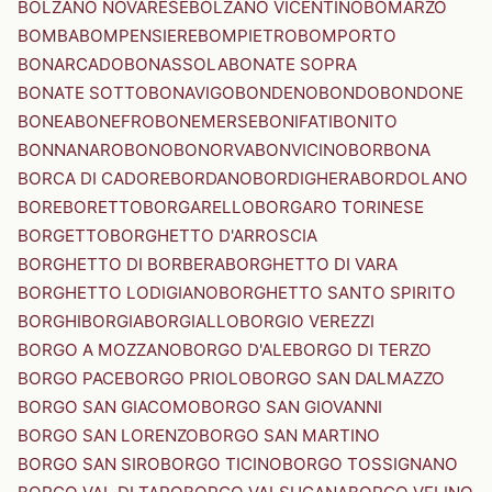
BOLZANO NOVARESE
BOLZANO VICENTINO
BOMARZO
BOMBA
BOMPENSIERE
BOMPIETRO
BOMPORTO
BONARCADO
BONASSOLA
BONATE SOPRA
BONATE SOTTO
BONAVIGO
BONDENO
BONDO
BONDONE
BONEA
BONEFRO
BONEMERSE
BONIFATI
BONITO
BONNANARO
BONO
BONORVA
BONVICINO
BORBONA
BORCA DI CADORE
BORDANO
BORDIGHERA
BORDOLANO
BORE
BORETTO
BORGARELLO
BORGARO TORINESE
BORGETTO
BORGHETTO D'ARROSCIA
BORGHETTO DI BORBERA
BORGHETTO DI VARA
BORGHETTO LODIGIANO
BORGHETTO SANTO SPIRITO
BORGHI
BORGIA
BORGIALLO
BORGIO VEREZZI
BORGO A MOZZANO
BORGO D'ALE
BORGO DI TERZO
BORGO PACE
BORGO PRIOLO
BORGO SAN DALMAZZO
BORGO SAN GIACOMO
BORGO SAN GIOVANNI
BORGO SAN LORENZO
BORGO SAN MARTINO
BORGO SAN SIRO
BORGO TICINO
BORGO TOSSIGNANO