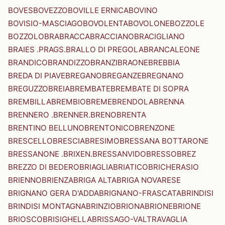
BOVES
BOVEZZO
BOVILLE ERNICA
BOVINO
BOVISIO-MASCIAGO
BOVOLENTA
BOVOLONE
BOZZOLE
BOZZOLO
BRA
BRACCA
BRACCIANO
BRACIGLIANO
BRAIES .PRAGS.
BRALLO DI PREGOLA
BRANCALEONE
BRANDICO
BRANDIZZO
BRANZI
BRAONE
BREBBIA
BREDA DI PIAVE
BREGANO
BREGANZE
BREGNANO
BREGUZZO
BREIA
BREMBATE
BREMBATE DI SOPRA
BREMBILLA
BREMBIO
BREME
BRENDOLA
BRENNA
BRENNERO .BRENNER.
BRENO
BRENTA
BRENTINO BELLUNO
BRENTONICO
BRENZONE
BRESCELLO
BRESCIA
BRESIMO
BRESSANA BOTTARONE
BRESSANONE .BRIXEN.
BRESSANVIDO
BRESSO
BREZ
BREZZO DI BEDERO
BRIAGLIA
BRIATICO
BRICHERASIO
BRIENNO
BRIENZA
BRIGA ALTA
BRIGA NOVARESE
BRIGNANO GERA D'ADDA
BRIGNANO-FRASCATA
BRINDISI
BRINDISI MONTAGNA
BRINZIO
BRIONA
BRIONE
BRIONE
BRIOSCO
BRISIGHELLA
BRISSAGO-VALTRAVAGLIA