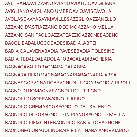
AVETRANA
AVEZZANO
AVIANO
AVIATICO
AVIGLIANA
AVIGLIANO
AVIGLIANO UMBRO
AVIO
AVISE
AVOLA
AVOLASCA
AYAS
AYMAVILLES
AZEGLIO
AZZANELLO
AZZANO D'ASTI
AZZANO DECIMO
AZZANO MELLA
AZZANO SAN PAOLO
AZZATE
AZZIO
AZZONE
BACENO
BACOLI
BADALUCCO
BADESI
BADIA .ABTEI.
BADIA CALAVENA
BADIA PAVESE
BADIA POLESINE
BADIA TEDALDA
BADOLATO
BAGALADI
BAGHERIA
BAGNACAVALLO
BAGNARA CALABRA
BAGNARA DI ROMAGNA
BAGNARIA
BAGNARIA ARSA
BAGNASCO
BAGNATICA
BAGNI DI LUCCA
BAGNO A RIPOLI
BAGNO DI ROMAGNA
BAGNOLI DEL TRIGNO
BAGNOLI DI SOPRA
BAGNOLI IRPINO
BAGNOLO CREMASCO
BAGNOLO DEL SALENTO
BAGNOLO DI PO
BAGNOLO IN PIANO
BAGNOLO MELLA
BAGNOLO PIEMONTE
BAGNOLO SAN VITO
BAGNONE
BAGNOREGIO
BAGOLINO
BAIA E LATINA
BAIANO
BAIARDO