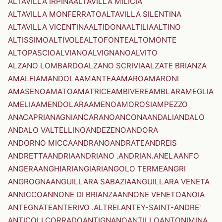
ALTAVILLA IRPINA
ALTAVILLA MILICIA
ALTAVILLA MONFERRATO
ALTAVILLA SILENTINA
ALTAVILLA VICENTINA
ALTIDONA
ALTILIA
ALTINO
ALTISSIMO
ALTIVOLE
ALTOFONTE
ALTOMONTE
ALTOPASCIO
ALVIANO
ALVIGNANO
ALVITO
ALZANO LOMBARDO
ALZANO SCRIVIA
ALZATE BRIANZA
AMALFI
AMANDOLA
AMANTEA
AMARO
AMARONI
AMASENO
AMATO
AMATRICE
AMBIVERE
AMBLAR
AMEGLIA
AMELIA
AMENDOLARA
AMENO
AMOROSI
AMPEZZO
ANACAPRI
ANAGNI
ANCARANO
ANCONA
ANDALI
ANDALO
ANDALO VALTELLINO
ANDEZENO
ANDORA
ANDORNO MICCA
ANDRANO
ANDRATE
ANDREIS
ANDRETTA
ANDRIA
ANDRIANO .ANDRIAN.
ANELA
ANFO
ANGERA
ANGHIARI
ANGIARI
ANGOLO TERME
ANGRI
ANGROGNA
ANGUILLARA SABAZIA
ANGUILLARA VENETA
ANNICCO
ANNONE DI BRIANZA
ANNONE VENETO
ANOIA
ANTEGNATE
ANTERIVO .ALTREI.
ANTEY-SAINT-ANDRE'
ANTICOLI CORRADO
ANTIGNANO
ANTILLO
ANTONIMINA