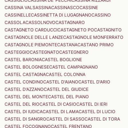
CASSIGLIO
CASSINA DE' PECCHI
CASSINA RIZZARDI
CASSINA VALSASSINA
CASSINASCO
CASSINE
CASSINELLE
CASSINETTA DI LUGAGNANO
CASSINO
CASSOLA
CASSOLNOVO
CASTAGNARO
CASTAGNETO CARDUCCI
CASTAGNETO PO
CASTAGNITO
CASTAGNOLE DELLE LANZE
CASTAGNOLE MONFERRATO
CASTAGNOLE PIEMONTE
CASTANA
CASTANO PRIMO
CASTEGGIO
CASTEGNATO
CASTEGNERO
CASTEL BARONIA
CASTEL BOGLIONE
CASTEL BOLOGNESE
CASTEL CAMPAGNANO
CASTEL CASTAGNA
CASTEL COLONNA
CASTEL CONDINO
CASTEL D'AIANO
CASTEL D'ARIO
CASTEL D'AZZANO
CASTEL DEL GIUDICE
CASTEL DEL MONTE
CASTEL DEL PIANO
CASTEL DEL RIO
CASTEL DI CASIO
CASTEL DI IERI
CASTEL DI IUDICA
CASTEL DI LAMA
CASTEL DI LUCIO
CASTEL DI SANGRO
CASTEL DI SASSO
CASTEL DI TORA
CASTEL FOCOGNANO
CASTEL FRENTANO