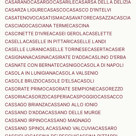
CASARANO
CASARGO
CASARILE
CASARSA DELLA DELIZIA
CASARZA LIGURE
CASASCO
CASASCO D'INTELVI
CASATENOVO
CASATISMA
CASAVATORE
CASAZZA
CASCIA
CASCIAGO
CASCIANA TERME
CASCINA
CASCINETTE D'IVREA
CASEI GEROLA
CASELETTE
CASELLA
CASELLE IN PITTARI
CASELLE LANDI
CASELLE LURANI
CASELLE TORINESE
CASERTA
CASIER
CASIGNANA
CASINA
CASIRATE D'ADDA
CASLINO D'ERBA
CASNATE CON BERNATE
CASNIGO
CASOLA DI NAPOLI
CASOLA IN LUNIGIANA
CASOLA VALSENIO
CASOLE BRUZIO
CASOLE D'ELSA
CASOLI
CASORATE PRIMO
CASORATE SEMPIONE
CASOREZZO
CASORIA
CASORZO
CASPERIA
CASPOGGIO
CASSACCO
CASSAGO BRIANZA
CASSANO ALLO IONIO
CASSANO D'ADDA
CASSANO DELLE MURGE
CASSANO IRPINO
CASSANO MAGNAGO
CASSANO SPINOLA
CASSANO VALCUVIA
CASSARO