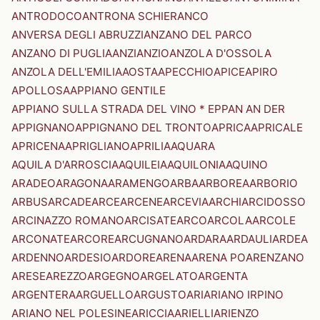
ANTRODOCO
ANTRONA SCHIERANCO
ANVERSA DEGLI ABRUZZI
ANZANO DEL PARCO
ANZANO DI PUGLIA
ANZI
ANZIO
ANZOLA D'OSSOLA
ANZOLA DELL'EMILIA
AOSTA
APECCHIO
APICE
APIRO
APOLLOSA
APPIANO GENTILE
APPIANO SULLA STRADA DEL VINO * EPPAN AN DER
APPIGNANO
APPIGNANO DEL TRONTO
APRICA
APRICALE
APRICENA
APRIGLIANO
APRILIA
AQUARA
AQUILA D'ARROSCIA
AQUILEIA
AQUILONIA
AQUINO
ARADEO
ARAGONA
ARAMENGO
ARBA
ARBOREA
ARBORIO
ARBUS
ARCADE
ARCE
ARCENE
ARCEVIA
ARCHI
ARCIDOSSO
ARCINAZZO ROMANO
ARCISATE
ARCO
ARCOLA
ARCOLE
ARCONATE
ARCORE
ARCUGNANO
ARDARA
ARDAULI
ARDEA
ARDENNO
ARDESIO
ARDORE
ARENA
ARENA PO
ARENZANO
ARESE
AREZZO
ARGEGNO
ARGELATO
ARGENTA
ARGENTERA
ARGUELLO
ARGUSTO
ARI
ARIANO IRPINO
ARIANO NEL POLESINE
ARICCIA
ARIELLI
ARIENZO