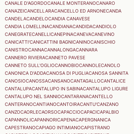
CANALE D'AGORDO
CANALE MONTERANO
CANARO
CANAZEI
CANCELLARA
CANCELLO ED ARNONE
CANDA
CANDELA
CANDELO
CANDIA CANAVESE
CANDIA LOMELLINA
CANDIANA
CANDIDA
CANDIOLO
CANEGRATE
CANELLI
CANEPINA
CANEVA
CANEVINO
CANICATTI'
CANICATTINI BAGNI
CANINO
CANISCHIO
CANISTRO
CANNA
CANNALONGA
CANNARA
CANNERO RIVIERA
CANNETO PAVESE
CANNETO SULL'OGLIO
CANNOBIO
CANNOLE
CANOLO
CANONICA D'ADDA
CANOSA DI PUGLIA
CANOSA SANNITA
CANOSIO
CANOSSA
CANSANO
CANTAGALLO
CANTALICE
CANTALUPA
CANTALUPO IN SABINA
CANTALUPO LIGURE
CANTALUPO NEL SANNIO
CANTARANA
CANTELLO
CANTERANO
CANTIANO
CANTOIRA
CANTU'
CANZANO
CANZO
CAORLE
CAORSO
CAPACCIO
CAPACI
CAPALBIO
CAPANNOLI
CAPANNORI
CAPENA
CAPERGNANICA
CAPESTRANO
CAPIAGO INTIMIANO
CAPISTRANO