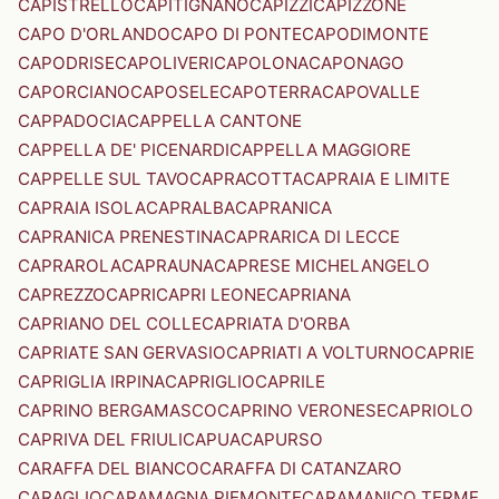
CAPISTRELLO
CAPITIGNANO
CAPIZZI
CAPIZZONE
CAPO D'ORLANDO
CAPO DI PONTE
CAPODIMONTE
CAPODRISE
CAPOLIVERI
CAPOLONA
CAPONAGO
CAPORCIANO
CAPOSELE
CAPOTERRA
CAPOVALLE
CAPPADOCIA
CAPPELLA CANTONE
CAPPELLA DE' PICENARDI
CAPPELLA MAGGIORE
CAPPELLE SUL TAVO
CAPRACOTTA
CAPRAIA E LIMITE
CAPRAIA ISOLA
CAPRALBA
CAPRANICA
CAPRANICA PRENESTINA
CAPRARICA DI LECCE
CAPRAROLA
CAPRAUNA
CAPRESE MICHELANGELO
CAPREZZO
CAPRI
CAPRI LEONE
CAPRIANA
CAPRIANO DEL COLLE
CAPRIATA D'ORBA
CAPRIATE SAN GERVASIO
CAPRIATI A VOLTURNO
CAPRIE
CAPRIGLIA IRPINA
CAPRIGLIO
CAPRILE
CAPRINO BERGAMASCO
CAPRINO VERONESE
CAPRIOLO
CAPRIVA DEL FRIULI
CAPUA
CAPURSO
CARAFFA DEL BIANCO
CARAFFA DI CATANZARO
CARAGLIO
CARAMAGNA PIEMONTE
CARAMANICO TERME