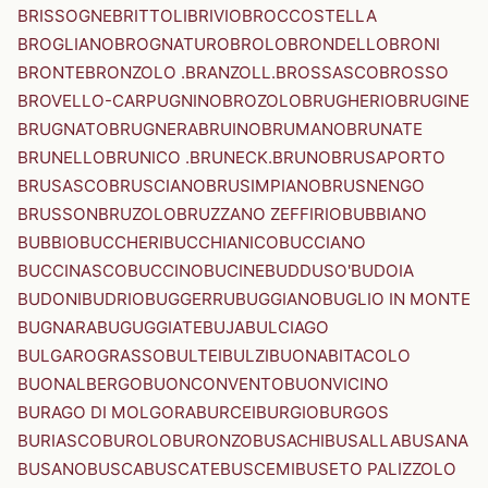
BRISSOGNE
BRITTOLI
BRIVIO
BROCCOSTELLA
BROGLIANO
BROGNATURO
BROLO
BRONDELLO
BRONI
BRONTE
BRONZOLO .BRANZOLL.
BROSSASCO
BROSSO
BROVELLO-CARPUGNINO
BROZOLO
BRUGHERIO
BRUGINE
BRUGNATO
BRUGNERA
BRUINO
BRUMANO
BRUNATE
BRUNELLO
BRUNICO .BRUNECK.
BRUNO
BRUSAPORTO
BRUSASCO
BRUSCIANO
BRUSIMPIANO
BRUSNENGO
BRUSSON
BRUZOLO
BRUZZANO ZEFFIRIO
BUBBIANO
BUBBIO
BUCCHERI
BUCCHIANICO
BUCCIANO
BUCCINASCO
BUCCINO
BUCINE
BUDDUSO'
BUDOIA
BUDONI
BUDRIO
BUGGERRU
BUGGIANO
BUGLIO IN MONTE
BUGNARA
BUGUGGIATE
BUJA
BULCIAGO
BULGAROGRASSO
BULTEI
BULZI
BUONABITACOLO
BUONALBERGO
BUONCONVENTO
BUONVICINO
BURAGO DI MOLGORA
BURCEI
BURGIO
BURGOS
BURIASCO
BUROLO
BURONZO
BUSACHI
BUSALLA
BUSANA
BUSANO
BUSCA
BUSCATE
BUSCEMI
BUSETO PALIZZOLO