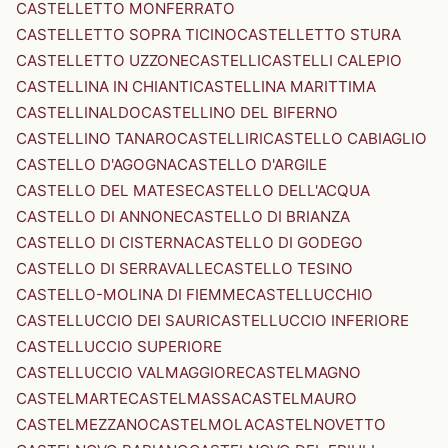
CASTELLETTO MONFERRATO
CASTELLETTO SOPRA TICINO
CASTELLETTO STURA
CASTELLETTO UZZONE
CASTELLI
CASTELLI CALEPIO
CASTELLINA IN CHIANTI
CASTELLINA MARITTIMA
CASTELLINALDO
CASTELLINO DEL BIFERNO
CASTELLINO TANARO
CASTELLIRI
CASTELLO CABIAGLIO
CASTELLO D'AGOGNA
CASTELLO D'ARGILE
CASTELLO DEL MATESE
CASTELLO DELL'ACQUA
CASTELLO DI ANNONE
CASTELLO DI BRIANZA
CASTELLO DI CISTERNA
CASTELLO DI GODEGO
CASTELLO DI SERRAVALLE
CASTELLO TESINO
CASTELLO-MOLINA DI FIEMME
CASTELLUCCHIO
CASTELLUCCIO DEI SAURI
CASTELLUCCIO INFERIORE
CASTELLUCCIO SUPERIORE
CASTELLUCCIO VALMAGGIORE
CASTELMAGNO
CASTELMARTE
CASTELMASSA
CASTELMAURO
CASTELMEZZANO
CASTELMOLA
CASTELNOVETTO