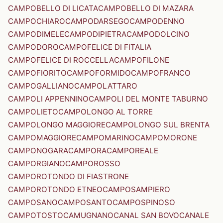
CAMPOBELLO DI LICATA
CAMPOBELLO DI MAZARA
CAMPOCHIARO
CAMPODARSEGO
CAMPODENNO
CAMPODIMELE
CAMPODIPIETRA
CAMPODOLCINO
CAMPODORO
CAMPOFELICE DI FITALIA
CAMPOFELICE DI ROCCELLA
CAMPOFILONE
CAMPOFIORITO
CAMPOFORMIDO
CAMPOFRANCO
CAMPOGALLIANO
CAMPOLATTARO
CAMPOLI APPENNINO
CAMPOLI DEL MONTE TABURNO
CAMPOLIETO
CAMPOLONGO AL TORRE
CAMPOLONGO MAGGIORE
CAMPOLONGO SUL BRENTA
CAMPOMAGGIORE
CAMPOMARINO
CAMPOMORONE
CAMPONOGARA
CAMPORA
CAMPOREALE
CAMPORGIANO
CAMPOROSSO
CAMPOROTONDO DI FIASTRONE
CAMPOROTONDO ETNEO
CAMPOSAMPIERO
CAMPOSANO
CAMPOSANTO
CAMPOSPINOSO
CAMPOTOSTO
CAMUGNANO
CANAL SAN BOVO
CANALE