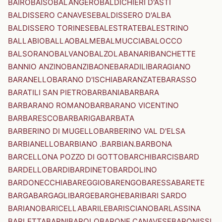
BAIRO
BAISO
BALANGERO
BALDICHIERI D'ASTI
BALDISSERO CANAVESE
BALDISSERO D'ALBA
BALDISSERO TORINESE
BALESTRATE
BALESTRINO
BALLABIO
BALLAO
BALME
BALMUCCIA
BALOCCO
BALSORANO
BALVANO
BALZOLA
BANARI
BANCHETTE
BANNIO ANZINO
BANZI
BAONE
BARADILI
BARAGIANO
BARANELLO
BARANO D'ISCHIA
BARANZATE
BARASSO
BARATILI SAN PIETRO
BARBANIA
BARBARA
BARBARANO ROMANO
BARBARANO VICENTINO
BARBARESCO
BARBARIGA
BARBATA
BARBERINO DI MUGELLO
BARBERINO VAL D'ELSA
BARBIANELLO
BARBIANO .BARBIAN.
BARBONA
BARCELLONA POZZO DI GOTTO
BARCHI
BARCIS
BARD
BARDELLO
BARDI
BARDINETO
BARDOLINO
BARDONECCHIA
BAREGGIO
BARENGO
BARESSA
BARETE
BARGA
BARGAGLI
BARGE
BARGHE
BARI
BARI SARDO
BARIANO
BARICELLA
BARILE
BARISCIANO
BARLASSINA
BARLETTA
BARNI
BAROLO
BARONE CANAVESE
BARONISSI