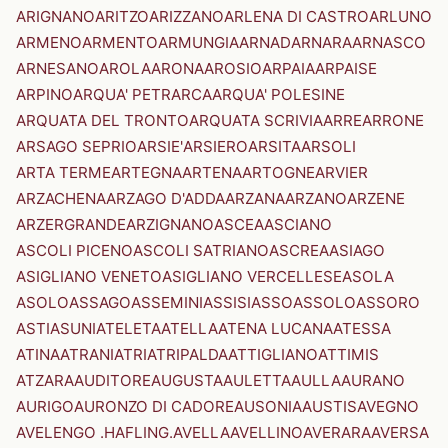
ARIGNANO
ARITZO
ARIZZANO
ARLENA DI CASTRO
ARLUNO
ARMENO
ARMENTO
ARMUNGIA
ARNAD
ARNARA
ARNASCO
ARNESANO
AROLA
ARONA
AROSIO
ARPAIA
ARPAISE
ARPINO
ARQUA' PETRARCA
ARQUA' POLESINE
ARQUATA DEL TRONTO
ARQUATA SCRIVIA
ARRE
ARRONE
ARSAGO SEPRIO
ARSIE'
ARSIERO
ARSITA
ARSOLI
ARTA TERME
ARTEGNA
ARTENA
ARTOGNE
ARVIER
ARZACHENA
ARZAGO D'ADDA
ARZANA
ARZANO
ARZENE
ARZERGRANDE
ARZIGNANO
ASCEA
ASCIANO
ASCOLI PICENO
ASCOLI SATRIANO
ASCREA
ASIAGO
ASIGLIANO VENETO
ASIGLIANO VERCELLESE
ASOLA
ASOLO
ASSAGO
ASSEMINI
ASSISI
ASSO
ASSOLO
ASSORO
ASTI
ASUNI
ATELETA
ATELLA
ATENA LUCANA
ATESSA
ATINA
ATRANI
ATRI
ATRIPALDA
ATTIGLIANO
ATTIMIS
ATZARA
AUDITORE
AUGUSTA
AULETTA
AULLA
AURANO
AURIGO
AURONZO DI CADORE
AUSONIA
AUSTIS
AVEGNO
AVELENGO .HAFLING.
AVELLA
AVELLINO
AVERARA
AVERSA