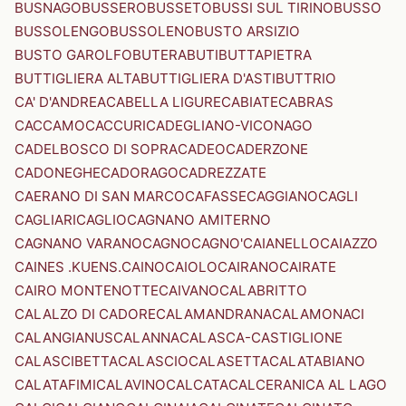
BUSNAGO
BUSSERO
BUSSETO
BUSSI SUL TIRINO
BUSSO
BUSSOLENGO
BUSSOLENO
BUSTO ARSIZIO
BUSTO GAROLFO
BUTERA
BUTI
BUTTAPIETRA
BUTTIGLIERA ALTA
BUTTIGLIERA D'ASTI
BUTTRIO
CA' D'ANDREA
CABELLA LIGURE
CABIATE
CABRAS
CACCAMO
CACCURI
CADEGLIANO-VICONAGO
CADELBOSCO DI SOPRA
CADEO
CADERZONE
CADONEGHE
CADORAGO
CADREZZATE
CAERANO DI SAN MARCO
CAFASSE
CAGGIANO
CAGLI
CAGLIARI
CAGLIO
CAGNANO AMITERNO
CAGNANO VARANO
CAGNO
CAGNO'
CAIANELLO
CAIAZZO
CAINES .KUENS.
CAINO
CAIOLO
CAIRANO
CAIRATE
CAIRO MONTENOTTE
CAIVANO
CALABRITTO
CALALZO DI CADORE
CALAMANDRANA
CALAMONACI
CALANGIANUS
CALANNA
CALASCA-CASTIGLIONE
CALASCIBETTA
CALASCIO
CALASETTA
CALATABIANO
CALATAFIMI
CALAVINO
CALCATA
CALCERANICA AL LAGO