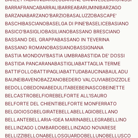
BARRAFRANCA
BARRALI
BARREA
BARUMINI
BARZAGO
BARZANA
BARZANO'
BARZIO
BASALUZZO
BASCAPE'
BASCHI
BASCIANO
BASELGA DI PINE'
BASELICE
BASIANO
BASICO'
BASIGLIO
BASILIANO
BASSANO BRESCIANO
BASSANO DEL GRAPPA
BASSANO IN TEVERINA
BASSANO ROMANO
BASSIANO
BASSIGNANA
BASTIA MONDOVI'
BASTIA UMBRA
BASTIDA DE' DOSSI
BASTIDA PANCARANA
BASTIGLIA
BATTAGLIA TERME
BATTIFOLLO
BATTIPAGLIA
BATTUDA
BAUCINA
BAULADU
BAUNEI
BAVENO
BAZZANO
BEDERO VALCUVIA
BEDIZZOLE
BEDOLLO
BEDONIA
BEDULITA
BEE
BEINASCO
BEINETTE
BELCASTRO
BELFIORE
BELFORTE ALL'ISAURO
BELFORTE DEL CHIENTI
BELFORTE MONFERRATO
BELGIOIOSO
BELGIRATE
BELLA
BELLAGIO
BELLANO
BELLANTE
BELLARIA-IGEA MARINA
BELLEGRA
BELLINO
BELLINZAGO LOMBARDO
BELLINZAGO NOVARESE
BELLIZZI
BELLONA
BELLOSGUARDO
BELLUNO
BELLUSCO