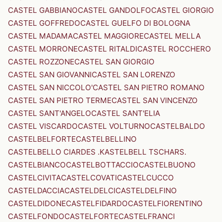
CASTEL GABBIANO
CASTEL GANDOLFO
CASTEL GIORGIO
CASTEL GOFFREDO
CASTEL GUELFO DI BOLOGNA
CASTEL MADAMA
CASTEL MAGGIORE
CASTEL MELLA
CASTEL MORRONE
CASTEL RITALDI
CASTEL ROCCHERO
CASTEL ROZZONE
CASTEL SAN GIORGIO
CASTEL SAN GIOVANNI
CASTEL SAN LORENZO
CASTEL SAN NICCOLO'
CASTEL SAN PIETRO ROMANO
CASTEL SAN PIETRO TERME
CASTEL SAN VINCENZO
CASTEL SANT'ANGELO
CASTEL SANT'ELIA
CASTEL VISCARDO
CASTEL VOLTURNO
CASTELBALDO
CASTELBELFORTE
CASTELBELLINO
CASTELBELLO CIARDES .KASTELBELL TSCHARS.
CASTELBIANCO
CASTELBOTTACCIO
CASTELBUONO
CASTELCIVITA
CASTELCOVATI
CASTELCUCCO
CASTELDACCIA
CASTELDELCI
CASTELDELFINO
CASTELDIDONE
CASTELFIDARDO
CASTELFIORENTINO
CASTELFONDO
CASTELFORTE
CASTELFRANCI