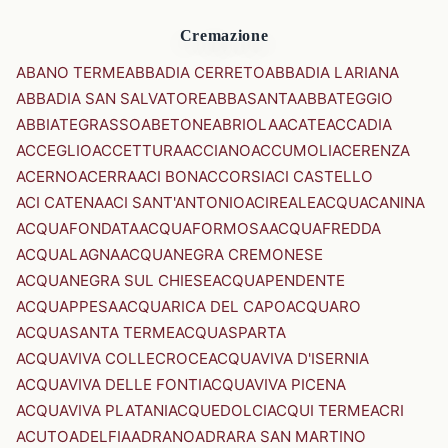
Cremazione
ABANO TERME
ABBADIA CERRETO
ABBADIA LARIANA
ABBADIA SAN SALVATORE
ABBASANTA
ABBATEGGIO
ABBIATEGRASSO
ABETONE
ABRIOLA
ACATE
ACCADIA
ACCEGLIO
ACCETTURA
ACCIANO
ACCUMOLI
ACERENZA
ACERNO
ACERRA
ACI BONACCORSI
ACI CASTELLO
ACI CATENA
ACI SANT'ANTONIO
ACIREALE
ACQUACANINA
ACQUAFONDATA
ACQUAFORMOSA
ACQUAFREDDA
ACQUALAGNA
ACQUANEGRA CREMONESE
ACQUANEGRA SUL CHIESE
ACQUAPENDENTE
ACQUAPPESA
ACQUARICA DEL CAPO
ACQUARO
ACQUASANTA TERME
ACQUASPARTA
ACQUAVIVA COLLECROCE
ACQUAVIVA D'ISERNIA
ACQUAVIVA DELLE FONTI
ACQUAVIVA PICENA
ACQUAVIVA PLATANI
ACQUEDOLCI
ACQUI TERME
ACRI
ACUTO
ADELFIA
ADRANO
ADRARA SAN MARTINO