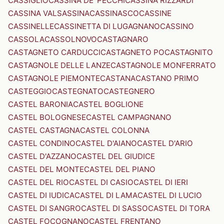
CASSIGLIO
CASSINA DE' PECCHI
CASSINA RIZZARDI
CASSINA VALSASSINA
CASSINASCO
CASSINE
CASSINELLE
CASSINETTA DI LUGAGNANO
CASSINO
CASSOLA
CASSOLNOVO
CASTAGNARO
CASTAGNETO CARDUCCI
CASTAGNETO PO
CASTAGNITO
CASTAGNOLE DELLE LANZE
CASTAGNOLE MONFERRATO
CASTAGNOLE PIEMONTE
CASTANA
CASTANO PRIMO
CASTEGGIO
CASTEGNATO
CASTEGNERO
CASTEL BARONIA
CASTEL BOGLIONE
CASTEL BOLOGNESE
CASTEL CAMPAGNANO
CASTEL CASTAGNA
CASTEL COLONNA
CASTEL CONDINO
CASTEL D'AIANO
CASTEL D'ARIO
CASTEL D'AZZANO
CASTEL DEL GIUDICE
CASTEL DEL MONTE
CASTEL DEL PIANO
CASTEL DEL RIO
CASTEL DI CASIO
CASTEL DI IERI
CASTEL DI IUDICA
CASTEL DI LAMA
CASTEL DI LUCIO
CASTEL DI SANGRO
CASTEL DI SASSO
CASTEL DI TORA
CASTEL FOCOGNANO
CASTEL FRENTANO