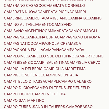
CAMERANO CASASCO
CAMERATA CORNELLO
CAMERATA NUOVA
CAMERATA PICENA
CAMERI
CAMERINO
CAMEROTA
CAMIGLIANO
CAMINATA
CAMINO
CAMINO AL TAGLIAMENTO
CAMISANO
CAMISANO VICENTINO
CAMMARATA
CAMO
CAMOGLI
CAMPAGNA
CAMPAGNA LUPIA
CAMPAGNANO DI ROMA
CAMPAGNATICO
CAMPAGNOLA CREMASCA
CAMPAGNOLA EMILIA
CAMPANA
CAMPARADA
CAMPEGINE
CAMPELLO SUL CLITUNNO
CAMPERTOGNO
CAMPI BISENZIO
CAMPI SALENTINA
CAMPIGLIA CERVO
CAMPIGLIA DEI BERICI
CAMPIGLIA MARITTIMA
CAMPIGLIONE FENILE
CAMPIONE D'ITALIA
CAMPITELLO DI FASSA
CAMPLI
CAMPO CALABRO
CAMPO DI GIOVE
CAMPO DI TRENS .FREIENFELD.
CAMPO LIGURE
CAMPO NELL'ELBA
CAMPO SAN MARTINO
CAMPO TURES .SAND IN TAUFERS.
CAMPOBASSO