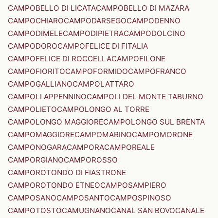
CAMPOBELLO DI LICATA
CAMPOBELLO DI MAZARA
CAMPOCHIARO
CAMPODARSEGO
CAMPODENNO
CAMPODIMELE
CAMPODIPIETRA
CAMPODOLCINO
CAMPODORO
CAMPOFELICE DI FITALIA
CAMPOFELICE DI ROCCELLA
CAMPOFILONE
CAMPOFIORITO
CAMPOFORMIDO
CAMPOFRANCO
CAMPOGALLIANO
CAMPOLATTARO
CAMPOLI APPENNINO
CAMPOLI DEL MONTE TABURNO
CAMPOLIETO
CAMPOLONGO AL TORRE
CAMPOLONGO MAGGIORE
CAMPOLONGO SUL BRENTA
CAMPOMAGGIORE
CAMPOMARINO
CAMPOMORONE
CAMPONOGARA
CAMPORA
CAMPOREALE
CAMPORGIANO
CAMPOROSSO
CAMPOROTONDO DI FIASTRONE
CAMPOROTONDO ETNEO
CAMPOSAMPIERO
CAMPOSANO
CAMPOSANTO
CAMPOSPINOSO
CAMPOTOSTO
CAMUGNANO
CANAL SAN BOVO
CANALE