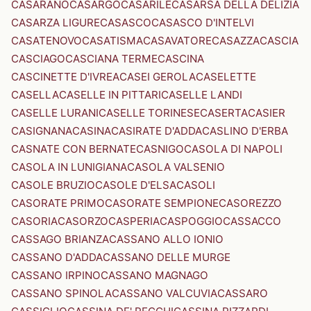
CASARANO
CASARGO
CASARILE
CASARSA DELLA DELIZIA
CASARZA LIGURE
CASASCO
CASASCO D'INTELVI
CASATENOVO
CASATISMA
CASAVATORE
CASAZZA
CASCIA
CASCIAGO
CASCIANA TERME
CASCINA
CASCINETTE D'IVREA
CASEI GEROLA
CASELETTE
CASELLA
CASELLE IN PITTARI
CASELLE LANDI
CASELLE LURANI
CASELLE TORINESE
CASERTA
CASIER
CASIGNANA
CASINA
CASIRATE D'ADDA
CASLINO D'ERBA
CASNATE CON BERNATE
CASNIGO
CASOLA DI NAPOLI
CASOLA IN LUNIGIANA
CASOLA VALSENIO
CASOLE BRUZIO
CASOLE D'ELSA
CASOLI
CASORATE PRIMO
CASORATE SEMPIONE
CASOREZZO
CASORIA
CASORZO
CASPERIA
CASPOGGIO
CASSACCO
CASSAGO BRIANZA
CASSANO ALLO IONIO
CASSANO D'ADDA
CASSANO DELLE MURGE
CASSANO IRPINO
CASSANO MAGNAGO
CASSANO SPINOLA
CASSANO VALCUVIA
CASSARO