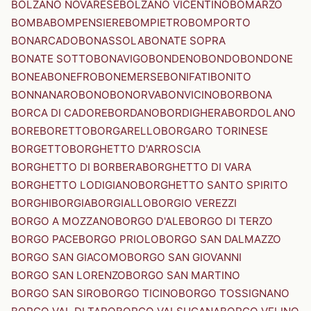
BOLZANO NOVARESE
BOLZANO VICENTINO
BOMARZO
BOMBA
BOMPENSIERE
BOMPIETRO
BOMPORTO
BONARCADO
BONASSOLA
BONATE SOPRA
BONATE SOTTO
BONAVIGO
BONDENO
BONDO
BONDONE
BONEA
BONEFRO
BONEMERSE
BONIFATI
BONITO
BONNANARO
BONO
BONORVA
BONVICINO
BORBONA
BORCA DI CADORE
BORDANO
BORDIGHERA
BORDOLANO
BORE
BORETTO
BORGARELLO
BORGARO TORINESE
BORGETTO
BORGHETTO D'ARROSCIA
BORGHETTO DI BORBERA
BORGHETTO DI VARA
BORGHETTO LODIGIANO
BORGHETTO SANTO SPIRITO
BORGHI
BORGIA
BORGIALLO
BORGIO VEREZZI
BORGO A MOZZANO
BORGO D'ALE
BORGO DI TERZO
BORGO PACE
BORGO PRIOLO
BORGO SAN DALMAZZO
BORGO SAN GIACOMO
BORGO SAN GIOVANNI
BORGO SAN LORENZO
BORGO SAN MARTINO
BORGO SAN SIRO
BORGO TICINO
BORGO TOSSIGNANO