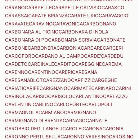
CARANO
CARAPELLE
CARAPELLE CALVISIO
CARASCO
CARASSAI
CARATE BRIANZA
CARATE URIO
CARAVAGGIO
CARAVATE
CARAVINO
CARAVONICA
CARBOGNANO
CARBONARA AL TICINO
CARBONARA DI NOLA
CARBONARA DI PO
CARBONARA SCRIVIA
CARBONATE
CARBONE
CARBONERA
CARBONIA
CARCARE
CARCERI
CARCOFORO
CARDANO AL CAMPO
CARDE'
CARDEDU
CARDETO
CARDINALE
CARDITO
CAREGGINE
CAREMA
CARENNO
CARENTINO
CARERI
CARESANA
CARESANABLOT
CAREZZANO
CARFIZZI
CARGEGHE
CARIATI
CARIFE
CARIGNANO
CARIMATE
CARINARO
CARINI
CARINOLA
CARISIO
CARISOLO
CARLANTINO
CARLAZZO
CARLENTINI
CARLINO
CARLOFORTE
CARLOPOLI
CARMAGNOLA
CARMIANO
CARMIGNANO
CARMIGNANO DI BRENTA
CARNAGO
CARNATE
CAROBBIO DEGLI ANGELI
CAROLEI
CARONA
CARONIA
CARONNO PERTUSELLA
CARONNO VARESINO
CAROSINO