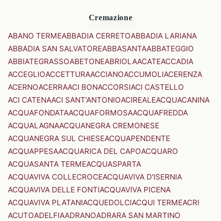
Cremazione
ABANO TERME
ABBADIA CERRETO
ABBADIA LARIANA
ABBADIA SAN SALVATORE
ABBASANTA
ABBATEGGIO
ABBIATEGRASSO
ABETONE
ABRIOLA
ACATE
ACCADIA
ACCEGLIO
ACCETTURA
ACCIANO
ACCUMOLI
ACERENZA
ACERNO
ACERRA
ACI BONACCORSI
ACI CASTELLO
ACI CATENA
ACI SANT'ANTONIO
ACIREALE
ACQUACANINA
ACQUAFONDATA
ACQUAFORMOSA
ACQUAFREDDA
ACQUALAGNA
ACQUANEGRA CREMONESE
ACQUANEGRA SUL CHIESE
ACQUAPENDENTE
ACQUAPPESA
ACQUARICA DEL CAPO
ACQUARO
ACQUASANTA TERME
ACQUASPARTA
ACQUAVIVA COLLECROCE
ACQUAVIVA D'ISERNIA
ACQUAVIVA DELLE FONTI
ACQUAVIVA PICENA
ACQUAVIVA PLATANI
ACQUEDOLCI
ACQUI TERME
ACRI
ACUTO
ADELFIA
ADRANO
ADRARA SAN MARTINO