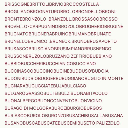
BRISSOGNE
BRITTOLI
BRIVIO
BROCCOSTELLA
BROGLIANO
BROGNATURO
BROLO
BRONDELLO
BRONI
BRONTE
BRONZOLO .BRANZOLL.
BROSSASCO
BROSSO
BROVELLO-CARPUGNINO
BROZOLO
BRUGHERIO
BRUGINE
BRUGNATO
BRUGNERA
BRUINO
BRUMANO
BRUNATE
BRUNELLO
BRUNICO .BRUNECK.
BRUNO
BRUSAPORTO
BRUSASCO
BRUSCIANO
BRUSIMPIANO
BRUSNENGO
BRUSSON
BRUZOLO
BRUZZANO ZEFFIRIO
BUBBIANO
BUBBIO
BUCCHERI
BUCCHIANICO
BUCCIANO
BUCCINASCO
BUCCINO
BUCINE
BUDDUSO'
BUDOIA
BUDONI
BUDRIO
BUGGERRU
BUGGIANO
BUGLIO IN MONTE
BUGNARA
BUGUGGIATE
BUJA
BULCIAGO
BULGAROGRASSO
BULTEI
BULZI
BUONABITACOLO
BUONALBERGO
BUONCONVENTO
BUONVICINO
BURAGO DI MOLGORA
BURCEI
BURGIO
BURGOS
BURIASCO
BUROLO
BURONZO
BUSACHI
BUSALLA
BUSANA
BUSANO
BUSCA
BUSCATE
BUSCEMI
BUSETO PALIZZOLO