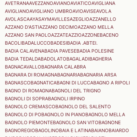
AVETRANA
AVEZZANO
AVIANO
AVIATICO
AVIGLIANA
AVIGLIANO
AVIGLIANO UMBRO
AVIO
AVISE
AVOLA
AVOLASCA
AYAS
AYMAVILLES
AZEGLIO
AZZANELLO
AZZANO D'ASTI
AZZANO DECIMO
AZZANO MELLA
AZZANO SAN PAOLO
AZZATE
AZZIO
AZZONE
BACENO
BACOLI
BADALUCCO
BADESI
BADIA .ABTEI.
BADIA CALAVENA
BADIA PAVESE
BADIA POLESINE
BADIA TEDALDA
BADOLATO
BAGALADI
BAGHERIA
BAGNACAVALLO
BAGNARA CALABRA
BAGNARA DI ROMAGNA
BAGNARIA
BAGNARIA ARSA
BAGNASCO
BAGNATICA
BAGNI DI LUCCA
BAGNO A RIPOLI
BAGNO DI ROMAGNA
BAGNOLI DEL TRIGNO
BAGNOLI DI SOPRA
BAGNOLI IRPINO
BAGNOLO CREMASCO
BAGNOLO DEL SALENTO
BAGNOLO DI PO
BAGNOLO IN PIANO
BAGNOLO MELLA
BAGNOLO PIEMONTE
BAGNOLO SAN VITO
BAGNONE
BAGNOREGIO
BAGOLINO
BAIA E LATINA
BAIANO
BAIARDO