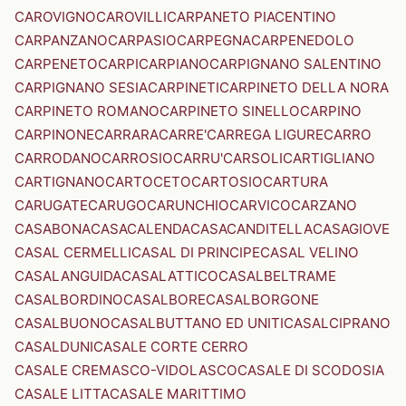
CAROVIGNO
CAROVILLI
CARPANETO PIACENTINO
CARPANZANO
CARPASIO
CARPEGNA
CARPENEDOLO
CARPENETO
CARPI
CARPIANO
CARPIGNANO SALENTINO
CARPIGNANO SESIA
CARPINETI
CARPINETO DELLA NORA
CARPINETO ROMANO
CARPINETO SINELLO
CARPINO
CARPINONE
CARRARA
CARRE'
CARREGA LIGURE
CARRO
CARRODANO
CARROSIO
CARRU'
CARSOLI
CARTIGLIANO
CARTIGNANO
CARTOCETO
CARTOSIO
CARTURA
CARUGATE
CARUGO
CARUNCHIO
CARVICO
CARZANO
CASABONA
CASACALENDA
CASACANDITELLA
CASAGIOVE
CASAL CERMELLI
CASAL DI PRINCIPE
CASAL VELINO
CASALANGUIDA
CASALATTICO
CASALBELTRAME
CASALBORDINO
CASALBORE
CASALBORGONE
CASALBUONO
CASALBUTTANO ED UNITI
CASALCIPRANO
CASALDUNI
CASALE CORTE CERRO
CASALE CREMASCO-VIDOLASCO
CASALE DI SCODOSIA
CASALE LITTA
CASALE MARITTIMO