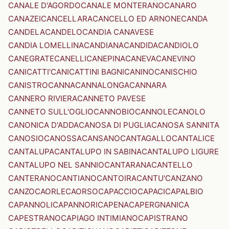
CANALE D'AGORDO
CANALE MONTERANO
CANARO
CANAZEI
CANCELLARA
CANCELLO ED ARNONE
CANDA
CANDELA
CANDELO
CANDIA CANAVESE
CANDIA LOMELLINA
CANDIANA
CANDIDA
CANDIOLO
CANEGRATE
CANELLI
CANEPINA
CANEVA
CANEVINO
CANICATTI'
CANICATTINI BAGNI
CANINO
CANISCHIO
CANISTRO
CANNA
CANNALONGA
CANNARA
CANNERO RIVIERA
CANNETO PAVESE
CANNETO SULL'OGLIO
CANNOBIO
CANNOLE
CANOLO
CANONICA D'ADDA
CANOSA DI PUGLIA
CANOSA SANNITA
CANOSIO
CANOSSA
CANSANO
CANTAGALLO
CANTALICE
CANTALUPA
CANTALUPO IN SABINA
CANTALUPO LIGURE
CANTALUPO NEL SANNIO
CANTARANA
CANTELLO
CANTERANO
CANTIANO
CANTOIRA
CANTU'
CANZANO
CANZO
CAORLE
CAORSO
CAPACCIO
CAPACI
CAPALBIO
CAPANNOLI
CAPANNORI
CAPENA
CAPERGNANICA
CAPESTRANO
CAPIAGO INTIMIANO
CAPISTRANO