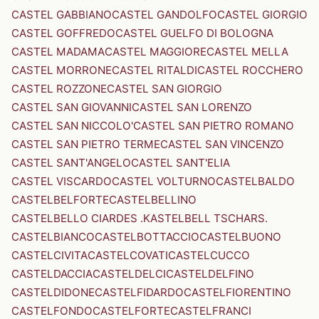
CASTEL GABBIANO
CASTEL GANDOLFO
CASTEL GIORGIO
CASTEL GOFFREDO
CASTEL GUELFO DI BOLOGNA
CASTEL MADAMA
CASTEL MAGGIORE
CASTEL MELLA
CASTEL MORRONE
CASTEL RITALDI
CASTEL ROCCHERO
CASTEL ROZZONE
CASTEL SAN GIORGIO
CASTEL SAN GIOVANNI
CASTEL SAN LORENZO
CASTEL SAN NICCOLO'
CASTEL SAN PIETRO ROMANO
CASTEL SAN PIETRO TERME
CASTEL SAN VINCENZO
CASTEL SANT'ANGELO
CASTEL SANT'ELIA
CASTEL VISCARDO
CASTEL VOLTURNO
CASTELBALDO
CASTELBELFORTE
CASTELBELLINO
CASTELBELLO CIARDES .KASTELBELL TSCHARS.
CASTELBIANCO
CASTELBOTTACCIO
CASTELBUONO
CASTELCIVITA
CASTELCOVATI
CASTELCUCCO
CASTELDACCIA
CASTELDELCI
CASTELDELFINO
CASTELDIDONE
CASTELFIDARDO
CASTELFIORENTINO
CASTELFONDO
CASTELFORTE
CASTELFRANCI