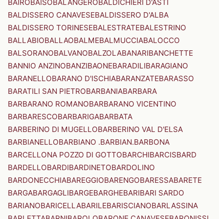
BAIRO
BAISO
BALANGERO
BALDICHIERI D'ASTI
BALDISSERO CANAVESE
BALDISSERO D'ALBA
BALDISSERO TORINESE
BALESTRATE
BALESTRINO
BALLABIO
BALLAO
BALME
BALMUCCIA
BALOCCO
BALSORANO
BALVANO
BALZOLA
BANARI
BANCHETTE
BANNIO ANZINO
BANZI
BAONE
BARADILI
BARAGIANO
BARANELLO
BARANO D'ISCHIA
BARANZATE
BARASSO
BARATILI SAN PIETRO
BARBANIA
BARBARA
BARBARANO ROMANO
BARBARANO VICENTINO
BARBARESCO
BARBARIGA
BARBATA
BARBERINO DI MUGELLO
BARBERINO VAL D'ELSA
BARBIANELLO
BARBIANO .BARBIAN.
BARBONA
BARCELLONA POZZO DI GOTTO
BARCHI
BARCIS
BARD
BARDELLO
BARDI
BARDINETO
BARDOLINO
BARDONECCHIA
BAREGGIO
BARENGO
BARESSA
BARETE
BARGA
BARGAGLI
BARGE
BARGHE
BARI
BARI SARDO
BARIANO
BARICELLA
BARILE
BARISCIANO
BARLASSINA
BARLETTA
BARNI
BAROLO
BARONE CANAVESE
BARONISSI