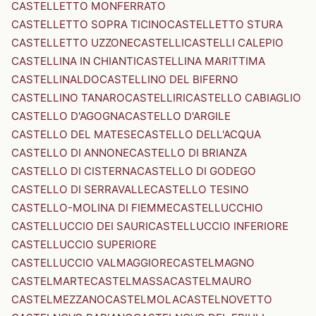
CASTELLETTO MONFERRATO
CASTELLETTO SOPRA TICINO
CASTELLETTO STURA
CASTELLETTO UZZONE
CASTELLI
CASTELLI CALEPIO
CASTELLINA IN CHIANTI
CASTELLINA MARITTIMA
CASTELLINALDO
CASTELLINO DEL BIFERNO
CASTELLINO TANARO
CASTELLIRI
CASTELLO CABIAGLIO
CASTELLO D'AGOGNA
CASTELLO D'ARGILE
CASTELLO DEL MATESE
CASTELLO DELL'ACQUA
CASTELLO DI ANNONE
CASTELLO DI BRIANZA
CASTELLO DI CISTERNA
CASTELLO DI GODEGO
CASTELLO DI SERRAVALLE
CASTELLO TESINO
CASTELLO-MOLINA DI FIEMME
CASTELLUCCHIO
CASTELLUCCIO DEI SAURI
CASTELLUCCIO INFERIORE
CASTELLUCCIO SUPERIORE
CASTELLUCCIO VALMAGGIORE
CASTELMAGNO
CASTELMARTE
CASTELMASSA
CASTELMAURO
CASTELMEZZANO
CASTELMOLA
CASTELNOVETTO