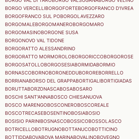
BORGO VAL DI TARO
BORGO VALSUGANA
BORGO VELINO
BORGO VERCELLI
BORGOFORTE
BORGOFRANCO D'IVREA
BORGOFRANCO SUL PO
BORGOLAVEZZARO
BORGOMALE
BORGOMANERO
BORGOMARO
BORGOMASINO
BORGONE SUSA
BORGONOVO VAL TIDONE
BORGORATTO ALESSANDRINO
BORGORATTO MORMOROLO
BORGORICCO
BORGOROSE
BORGOSATOLLO
BORGOSESIA
BORMIDA
BORMIO
BORNASCO
BORNO
BORONEDDU
BORORE
BORRELLO
BORRIANA
BORSO DEL GRAPPA
BORTIGALI
BORTIGIADAS
BORUTTA
BORZONASCA
BOSA
BOSARO
BOSCHI SANT'ANNA
BOSCO CHIESANUOVA
BOSCO MARENGO
BOSCONERO
BOSCOREALE
BOSCOTRECASE
BOSENTINO
BOSIA
BOSIO
BOSISIO PARINI
BOSNASCO
BOSSICO
BOSSOLASCO
BOTRICELLO
BOTRUGNO
BOTTANUCO
BOTTICINO
BOTTIDDA
BOVA
BOVA MARINA
BOVALINO
BOVEGNO