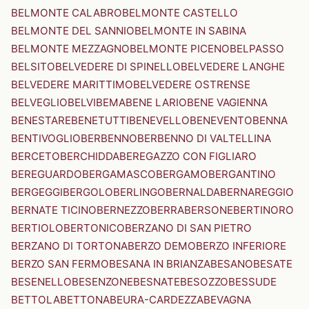
BELMONTE CALABRO
BELMONTE CASTELLO
BELMONTE DEL SANNIO
BELMONTE IN SABINA
BELMONTE MEZZAGNO
BELMONTE PICENO
BELPASSO
BELSITO
BELVEDERE DI SPINELLO
BELVEDERE LANGHE
BELVEDERE MARITTIMO
BELVEDERE OSTRENSE
BELVEGLIO
BELVI
BEMA
BENE LARIO
BENE VAGIENNA
BENESTARE
BENETUTTI
BENEVELLO
BENEVENTO
BENNA
BENTIVOGLIO
BERBENNO
BERBENNO DI VALTELLINA
BERCETO
BERCHIDDA
BEREGAZZO CON FIGLIARO
BEREGUARDO
BERGAMASCO
BERGAMO
BERGANTINO
BERGEGGI
BERGOLO
BERLINGO
BERNALDA
BERNAREGGIO
BERNATE TICINO
BERNEZZO
BERRA
BERSONE
BERTINORO
BERTIOLO
BERTONICO
BERZANO DI SAN PIETRO
BERZANO DI TORTONA
BERZO DEMO
BERZO INFERIORE
BERZO SAN FERMO
BESANA IN BRIANZA
BESANO
BESATE
BESENELLO
BESENZONE
BESNATE
BESOZZO
BESSUDE
BETTOLA
BETTONA
BEURA-CARDEZZA
BEVAGNA