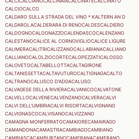
CALCI
CALCIANO
CALCINAIA
CALCINATE
CALCINATO
CALCIO
CALCO
CALDARO SULLA STRADA DEL VINO * KALTERN AN D
CALDAROLA
CALDERARA DI RENO
CALDES
CALDIERO
CALDOGNO
CALDONAZZO
CALENDASCO
CALENZANO
CALESTANO
CALICE AL CORNOVIGLIO
CALICE LIGURE
CALIMERA
CALITRI
CALIZZANO
CALLABIANA
CALLIANO
CALLIANO
CALOLZIOCORTE
CALOPEZZATI
CALOSSO
CALOVETO
CALTABELLOTTA
CALTAGIRONE
CALTANISSETTA
CALTAVUTURO
CALTIGNAGA
CALTO
CALTRANO
CALUSCO D'ADDA
CALUSO
CALVAGESE DELLA RIVIERA
CALVANICO
CALVATONE
CALVELLO
CALVENE
CALVENZANO
CALVERA
CALVI
CALVI DELL'UMBRIA
CALVI RISORTA
CALVIGNANO
CALVIGNASCO
CALVISANO
CALVIZZANO
CAMAGNA MONFERRATO
CAMAIORE
CAMAIRAGO
CAMANDONA
CAMASTRA
CAMBIAGO
CAMBIANO
CAMBIASCA
CAMBURZANO
CAMERANA
CAMERANO