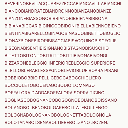
BEVERINO
BEVILACQUA
BEZZECCA
BIANCAVILLA
BIANCHI
BIANCO
BIANDRATE
BIANDRONNO
BIANZANO
BIANZE'
BIANZONE
BIASSONO
BIBBIANO
BIBBIENA
BIBBONA
BIBIANA
BICCARI
BICINICCO
BIDONI'
BIELLA
BIENNO
BIENO
BIENTINA
BIGARELLO
BINAGO
BINASCO
BINETTO
BIOGLIO
BIONAZ
BIONE
BIRORI
BISACCIA
BISACQUINO
BISCEGLIE
BISEGNA
BISENTI
BISIGNANO
BISTAGNO
BISUSCHIO
BITETTO
BITONTO
BITRITTO
BITTI
BIVONA
BIVONGI
BIZZARONE
BLEGGIO INFERIORE
BLEGGIO SUPERIORE
BLELLO
BLERA
BLESSAGNO
BLEVIO
BLUFI
BOARA PISANI
BOBBIO
BOBBIO PELLICE
BOCA
BOCCHIGLIERO
BOCCIOLETO
BOCENAGO
BODIO LOMNAGO
BOFFALORA D'ADDA
BOFFALORA SOPRA TICINO
BOGLIASCO
BOGNANCO
BOGOGNO
BOIANO
BOISSANO
BOLANO
BOLBENO
BOLGARE
BOLLATE
BOLLENGO
BOLOGNA
BOLOGNANO
BOLOGNETTA
BOLOGNOLA
BOLOTANA
BOLSENA
BOLTIERE
BOLZANO .BOZEN.