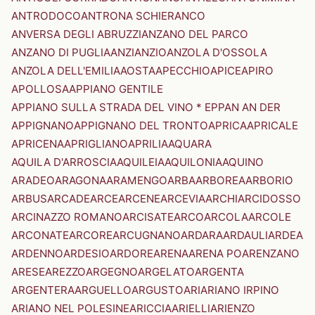
ANTRODOCO
ANTRONA SCHIERANCO
ANVERSA DEGLI ABRUZZI
ANZANO DEL PARCO
ANZANO DI PUGLIA
ANZI
ANZIO
ANZOLA D'OSSOLA
ANZOLA DELL'EMILIA
AOSTA
APECCHIO
APICE
APIRO
APOLLOSA
APPIANO GENTILE
APPIANO SULLA STRADA DEL VINO * EPPAN AN DER
APPIGNANO
APPIGNANO DEL TRONTO
APRICA
APRICALE
APRICENA
APRIGLIANO
APRILIA
AQUARA
AQUILA D'ARROSCIA
AQUILEIA
AQUILONIA
AQUINO
ARADEO
ARAGONA
ARAMENGO
ARBA
ARBOREA
ARBORIO
ARBUS
ARCADE
ARCE
ARCENE
ARCEVIA
ARCHI
ARCIDOSSO
ARCINAZZO ROMANO
ARCISATE
ARCO
ARCOLA
ARCOLE
ARCONATE
ARCORE
ARCUGNANO
ARDARA
ARDAULI
ARDEA
ARDENNO
ARDESIO
ARDORE
ARENA
ARENA PO
ARENZANO
ARESE
AREZZO
ARGEGNO
ARGELATO
ARGENTA
ARGENTERA
ARGUELLO
ARGUSTO
ARI
ARIANO IRPINO
ARIANO NEL POLESINE
ARICCIA
ARIELLI
ARIENZO