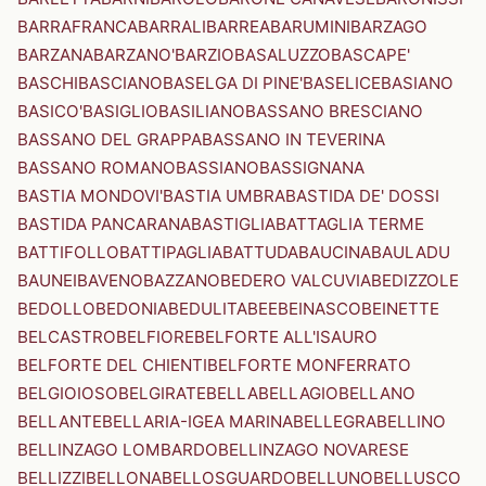
BARRAFRANCA
BARRALI
BARREA
BARUMINI
BARZAGO
BARZANA
BARZANO'
BARZIO
BASALUZZO
BASCAPE'
BASCHI
BASCIANO
BASELGA DI PINE'
BASELICE
BASIANO
BASICO'
BASIGLIO
BASILIANO
BASSANO BRESCIANO
BASSANO DEL GRAPPA
BASSANO IN TEVERINA
BASSANO ROMANO
BASSIANO
BASSIGNANA
BASTIA MONDOVI'
BASTIA UMBRA
BASTIDA DE' DOSSI
BASTIDA PANCARANA
BASTIGLIA
BATTAGLIA TERME
BATTIFOLLO
BATTIPAGLIA
BATTUDA
BAUCINA
BAULADU
BAUNEI
BAVENO
BAZZANO
BEDERO VALCUVIA
BEDIZZOLE
BEDOLLO
BEDONIA
BEDULITA
BEE
BEINASCO
BEINETTE
BELCASTRO
BELFIORE
BELFORTE ALL'ISAURO
BELFORTE DEL CHIENTI
BELFORTE MONFERRATO
BELGIOIOSO
BELGIRATE
BELLA
BELLAGIO
BELLANO
BELLANTE
BELLARIA-IGEA MARINA
BELLEGRA
BELLINO
BELLINZAGO LOMBARDO
BELLINZAGO NOVARESE
BELLIZZI
BELLONA
BELLOSGUARDO
BELLUNO
BELLUSCO