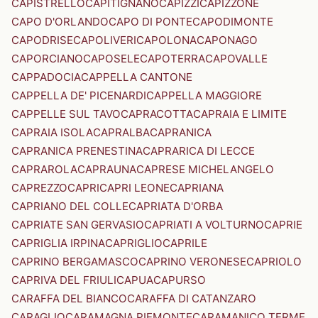
CAPISTRELLO
CAPITIGNANO
CAPIZZI
CAPIZZONE
CAPO D'ORLANDO
CAPO DI PONTE
CAPODIMONTE
CAPODRISE
CAPOLIVERI
CAPOLONA
CAPONAGO
CAPORCIANO
CAPOSELE
CAPOTERRA
CAPOVALLE
CAPPADOCIA
CAPPELLA CANTONE
CAPPELLA DE' PICENARDI
CAPPELLA MAGGIORE
CAPPELLE SUL TAVO
CAPRACOTTA
CAPRAIA E LIMITE
CAPRAIA ISOLA
CAPRALBA
CAPRANICA
CAPRANICA PRENESTINA
CAPRARICA DI LECCE
CAPRAROLA
CAPRAUNA
CAPRESE MICHELANGELO
CAPREZZO
CAPRI
CAPRI LEONE
CAPRIANA
CAPRIANO DEL COLLE
CAPRIATA D'ORBA
CAPRIATE SAN GERVASIO
CAPRIATI A VOLTURNO
CAPRIE
CAPRIGLIA IRPINA
CAPRIGLIO
CAPRILE
CAPRINO BERGAMASCO
CAPRINO VERONESE
CAPRIOLO
CAPRIVA DEL FRIULI
CAPUA
CAPURSO
CARAFFA DEL BIANCO
CARAFFA DI CATANZARO
CARAGLIO
CARAMAGNA PIEMONTE
CARAMANICO TERME