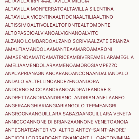
ALTAVILLA IRPINA
ALTAVILLA MILICIA
ALTAVILLA MONFERRATO
ALTAVILLA SILENTINA
ALTAVILLA VICENTINA
ALTIDONA
ALTILIA
ALTINO
ALTISSIMO
ALTIVOLE
ALTOFONTE
ALTOMONTE
ALTOPASCIO
ALVIANO
ALVIGNANO
ALVITO
ALZANO LOMBARDO
ALZANO SCRIVIA
ALZATE BRIANZA
AMALFI
AMANDOLA
AMANTEA
AMARO
AMARONI
AMASENO
AMATO
AMATRICE
AMBIVERE
AMBLAR
AMEGLIA
AMELIA
AMENDOLARA
AMENO
AMOROSI
AMPEZZO
ANACAPRI
ANAGNI
ANCARANO
ANCONA
ANDALI
ANDALO
ANDALO VALTELLINO
ANDEZENO
ANDORA
ANDORNO MICCA
ANDRANO
ANDRATE
ANDREIS
ANDRETTA
ANDRIA
ANDRIANO .ANDRIAN.
ANELA
ANFO
ANGERA
ANGHIARI
ANGIARI
ANGOLO TERME
ANGRI
ANGROGNA
ANGUILLARA SABAZIA
ANGUILLARA VENETA
ANNICCO
ANNONE DI BRIANZA
ANNONE VENETO
ANOIA
ANTEGNATE
ANTERIVO .ALTREI.
ANTEY-SAINT-ANDRE'
ANTICOLI CORRADO
ANTIGNANO
ANTILLO
ANTONIMINA