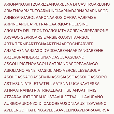
ARIGNANO
ARITZO
ARIZZANO
ARLENA DI CASTRO
ARLUNO
ARMENO
ARMENTO
ARMUNGIA
ARNAD
ARNARA
ARNASCO
ARNESANO
AROLA
ARONA
AROSIO
ARPAIA
ARPAISE
ARPINO
ARQUA' PETRARCA
ARQUA' POLESINE
ARQUATA DEL TRONTO
ARQUATA SCRIVIA
ARRE
ARRONE
ARSAGO SEPRIO
ARSIE'
ARSIERO
ARSITA
ARSOLI
ARTA TERME
ARTEGNA
ARTENA
ARTOGNE
ARVIER
ARZACHENA
ARZAGO D'ADDA
ARZANA
ARZANO
ARZENE
ARZERGRANDE
ARZIGNANO
ASCEA
ASCIANO
ASCOLI PICENO
ASCOLI SATRIANO
ASCREA
ASIAGO
ASIGLIANO VENETO
ASIGLIANO VERCELLESE
ASOLA
ASOLO
ASSAGO
ASSEMINI
ASSISI
ASSO
ASSOLO
ASSORO
ASTI
ASUNI
ATELETA
ATELLA
ATENA LUCANA
ATESSA
ATINA
ATRANI
ATRI
ATRIPALDA
ATTIGLIANO
ATTIMIS
ATZARA
AUDITORE
AUGUSTA
AULETTA
AULLA
AURANO
AURIGO
AURONZO DI CADORE
AUSONIA
AUSTIS
AVEGNO
AVELENGO .HAFLING.
AVELLA
AVELLINO
AVERARA
AVERSA