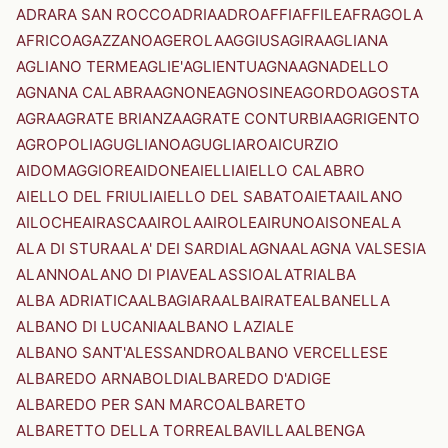
ADRARA SAN ROCCO
ADRIA
ADRO
AFFI
AFFILE
AFRAGOLA
AFRICO
AGAZZANO
AGEROLA
AGGIUS
AGIRA
AGLIANA
AGLIANO TERME
AGLIE'
AGLIENTU
AGNA
AGNADELLO
AGNANA CALABRA
AGNONE
AGNOSINE
AGORDO
AGOSTA
AGRA
AGRATE BRIANZA
AGRATE CONTURBIA
AGRIGENTO
AGROPOLI
AGUGLIANO
AGUGLIARO
AICURZIO
AIDOMAGGIORE
AIDONE
AIELLI
AIELLO CALABRO
AIELLO DEL FRIULI
AIELLO DEL SABATO
AIETA
AILANO
AILOCHE
AIRASCA
AIROLA
AIROLE
AIRUNO
AISONE
ALA
ALA DI STURA
ALA' DEI SARDI
ALAGNA
ALAGNA VALSESIA
ALANNO
ALANO DI PIAVE
ALASSIO
ALATRI
ALBA
ALBA ADRIATICA
ALBAGIARA
ALBAIRATE
ALBANELLA
ALBANO DI LUCANIA
ALBANO LAZIALE
ALBANO SANT'ALESSANDRO
ALBANO VERCELLESE
ALBAREDO ARNABOLDI
ALBAREDO D'ADIGE
ALBAREDO PER SAN MARCO
ALBARETO
ALBARETTO DELLA TORRE
ALBAVILLA
ALBENGA