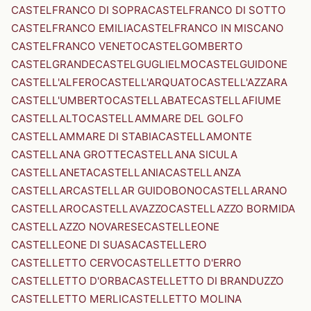
CASTELFRANCO DI SOPRA
CASTELFRANCO DI SOTTO
CASTELFRANCO EMILIA
CASTELFRANCO IN MISCANO
CASTELFRANCO VENETO
CASTELGOMBERTO
CASTELGRANDE
CASTELGUGLIELMO
CASTELGUIDONE
CASTELL'ALFERO
CASTELL'ARQUATO
CASTELL'AZZARA
CASTELL'UMBERTO
CASTELLABATE
CASTELLAFIUME
CASTELLALTO
CASTELLAMMARE DEL GOLFO
CASTELLAMMARE DI STABIA
CASTELLAMONTE
CASTELLANA GROTTE
CASTELLANA SICULA
CASTELLANETA
CASTELLANIA
CASTELLANZA
CASTELLAR
CASTELLAR GUIDOBONO
CASTELLARANO
CASTELLARO
CASTELLAVAZZO
CASTELLAZZO BORMIDA
CASTELLAZZO NOVARESE
CASTELLEONE
CASTELLEONE DI SUASA
CASTELLERO
CASTELLETTO CERVO
CASTELLETTO D'ERRO
CASTELLETTO D'ORBA
CASTELLETTO DI BRANDUZZO
CASTELLETTO MERLI
CASTELLETTO MOLINA