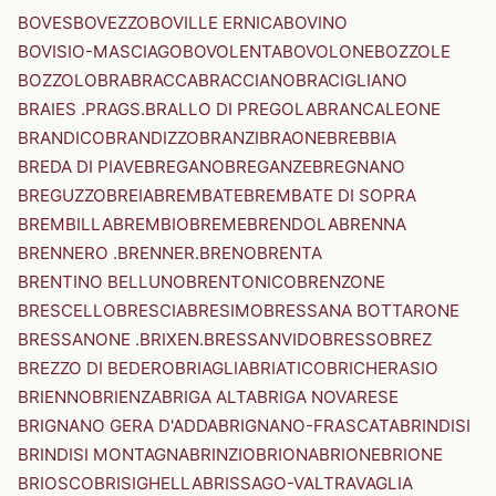
BOVES
BOVEZZO
BOVILLE ERNICA
BOVINO
BOVISIO-MASCIAGO
BOVOLENTA
BOVOLONE
BOZZOLE
BOZZOLO
BRA
BRACCA
BRACCIANO
BRACIGLIANO
BRAIES .PRAGS.
BRALLO DI PREGOLA
BRANCALEONE
BRANDICO
BRANDIZZO
BRANZI
BRAONE
BREBBIA
BREDA DI PIAVE
BREGANO
BREGANZE
BREGNANO
BREGUZZO
BREIA
BREMBATE
BREMBATE DI SOPRA
BREMBILLA
BREMBIO
BREME
BRENDOLA
BRENNA
BRENNERO .BRENNER.
BRENO
BRENTA
BRENTINO BELLUNO
BRENTONICO
BRENZONE
BRESCELLO
BRESCIA
BRESIMO
BRESSANA BOTTARONE
BRESSANONE .BRIXEN.
BRESSANVIDO
BRESSO
BREZ
BREZZO DI BEDERO
BRIAGLIA
BRIATICO
BRICHERASIO
BRIENNO
BRIENZA
BRIGA ALTA
BRIGA NOVARESE
BRIGNANO GERA D'ADDA
BRIGNANO-FRASCATA
BRINDISI
BRINDISI MONTAGNA
BRINZIO
BRIONA
BRIONE
BRIONE
BRIOSCO
BRISIGHELLA
BRISSAGO-VALTRAVAGLIA