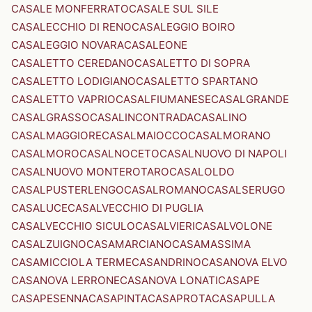
CASALE MONFERRATO
CASALE SUL SILE
CASALECCHIO DI RENO
CASALEGGIO BOIRO
CASALEGGIO NOVARA
CASALEONE
CASALETTO CEREDANO
CASALETTO DI SOPRA
CASALETTO LODIGIANO
CASALETTO SPARTANO
CASALETTO VAPRIO
CASALFIUMANESE
CASALGRANDE
CASALGRASSO
CASALINCONTRADA
CASALINO
CASALMAGGIORE
CASALMAIOCCO
CASALMORANO
CASALMORO
CASALNOCETO
CASALNUOVO DI NAPOLI
CASALNUOVO MONTEROTARO
CASALOLDO
CASALPUSTERLENGO
CASALROMANO
CASALSERUGO
CASALUCE
CASALVECCHIO DI PUGLIA
CASALVECCHIO SICULO
CASALVIERI
CASALVOLONE
CASALZUIGNO
CASAMARCIANO
CASAMASSIMA
CASAMICCIOLA TERME
CASANDRINO
CASANOVA ELVO
CASANOVA LERRONE
CASANOVA LONATI
CASAPE
CASAPESENNA
CASAPINTA
CASAPROTA
CASAPULLA