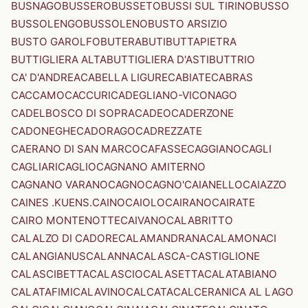
BUSNAGO
BUSSERO
BUSSETO
BUSSI SUL TIRINO
BUSSO
BUSSOLENGO
BUSSOLENO
BUSTO ARSIZIO
BUSTO GAROLFO
BUTERA
BUTI
BUTTAPIETRA
BUTTIGLIERA ALTA
BUTTIGLIERA D'ASTI
BUTTRIO
CA' D'ANDREA
CABELLA LIGURE
CABIATE
CABRAS
CACCAMO
CACCURI
CADEGLIANO-VICONAGO
CADELBOSCO DI SOPRA
CADEO
CADERZONE
CADONEGHE
CADORAGO
CADREZZATE
CAERANO DI SAN MARCO
CAFASSE
CAGGIANO
CAGLI
CAGLIARI
CAGLIO
CAGNANO AMITERNO
CAGNANO VARANO
CAGNO
CAGNO'
CAIANELLO
CAIAZZO
CAINES .KUENS.
CAINO
CAIOLO
CAIRANO
CAIRATE
CAIRO MONTENOTTE
CAIVANO
CALABRITTO
CALALZO DI CADORE
CALAMANDRANA
CALAMONACI
CALANGIANUS
CALANNA
CALASCA-CASTIGLIONE
CALASCIBETTA
CALASCIO
CALASETTA
CALATABIANO
CALATAFIMI
CALAVINO
CALCATA
CALCERANICA AL LAGO