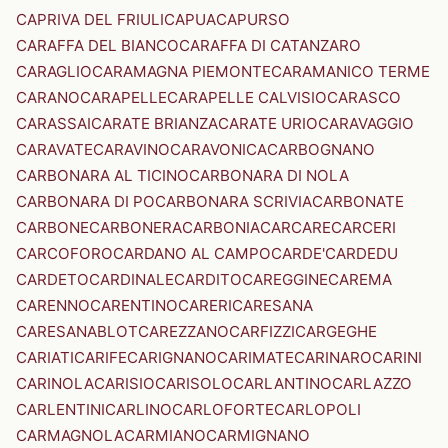
CAPRIVA DEL FRIULI
CAPUA
CAPURSO
CARAFFA DEL BIANCO
CARAFFA DI CATANZARO
CARAGLIO
CARAMAGNA PIEMONTE
CARAMANICO TERME
CARANO
CARAPELLE
CARAPELLE CALVISIO
CARASCO
CARASSAI
CARATE BRIANZA
CARATE URIO
CARAVAGGIO
CARAVATE
CARAVINO
CARAVONICA
CARBOGNANO
CARBONARA AL TICINO
CARBONARA DI NOLA
CARBONARA DI PO
CARBONARA SCRIVIA
CARBONATE
CARBONE
CARBONERA
CARBONIA
CARCARE
CARCERI
CARCOFORO
CARDANO AL CAMPO
CARDE'
CARDEDU
CARDETO
CARDINALE
CARDITO
CAREGGINE
CAREMA
CARENNO
CARENTINO
CARERI
CARESANA
CARESANABLOT
CAREZZANO
CARFIZZI
CARGEGHE
CARIATI
CARIFE
CARIGNANO
CARIMATE
CARINARO
CARINI
CARINOLA
CARISIO
CARISOLO
CARLANTINO
CARLAZZO
CARLENTINI
CARLINO
CARLOFORTE
CARLOPOLI
CARMAGNOLA
CARMIANO
CARMIGNANO