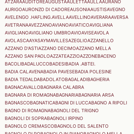
ATZARA
AUDITORE
AUGUSTA
AULETTA
AULLA
AURANO
AURIGO
AURONZO DI CADORE
AUSONIA
AUSTIS
AVEGNO
AVELENGO .HAFLING.
AVELLA
AVELLINO
AVERARA
AVERSA
AVETRANA
AVEZZANO
AVIANO
AVIATICO
AVIGLIANA
AVIGLIANO
AVIGLIANO UMBRO
AVIO
AVISE
AVOLA
AVOLASCA
AYAS
AYMAVILLES
AZEGLIO
AZZANELLO
AZZANO D'ASTI
AZZANO DECIMO
AZZANO MELLA
AZZANO SAN PAOLO
AZZATE
AZZIO
AZZONE
BACENO
BACOLI
BADALUCCO
BADESI
BADIA .ABTEI.
BADIA CALAVENA
BADIA PAVESE
BADIA POLESINE
BADIA TEDALDA
BADOLATO
BAGALADI
BAGHERIA
BAGNACAVALLO
BAGNARA CALABRA
BAGNARA DI ROMAGNA
BAGNARIA
BAGNARIA ARSA
BAGNASCO
BAGNATICA
BAGNI DI LUCCA
BAGNO A RIPOLI
BAGNO DI ROMAGNA
BAGNOLI DEL TRIGNO
BAGNOLI DI SOPRA
BAGNOLI IRPINO
BAGNOLO CREMASCO
BAGNOLO DEL SALENTO
BAGNOLO DI PO
BAGNOLO IN PIANO
BAGNOLO MELLA