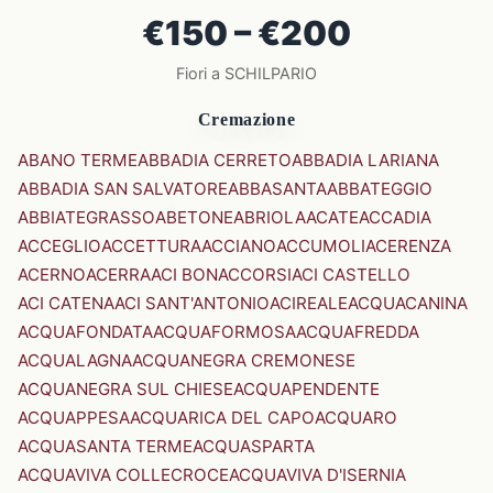
€150 – €200
Fiori a SCHILPARIO
Cremazione
ABANO TERME
ABBADIA CERRETO
ABBADIA LARIANA
ABBADIA SAN SALVATORE
ABBASANTA
ABBATEGGIO
ABBIATEGRASSO
ABETONE
ABRIOLA
ACATE
ACCADIA
ACCEGLIO
ACCETTURA
ACCIANO
ACCUMOLI
ACERENZA
ACERNO
ACERRA
ACI BONACCORSI
ACI CASTELLO
ACI CATENA
ACI SANT'ANTONIO
ACIREALE
ACQUACANINA
ACQUAFONDATA
ACQUAFORMOSA
ACQUAFREDDA
ACQUALAGNA
ACQUANEGRA CREMONESE
ACQUANEGRA SUL CHIESE
ACQUAPENDENTE
ACQUAPPESA
ACQUARICA DEL CAPO
ACQUARO
ACQUASANTA TERME
ACQUASPARTA
ACQUAVIVA COLLECROCE
ACQUAVIVA D'ISERNIA