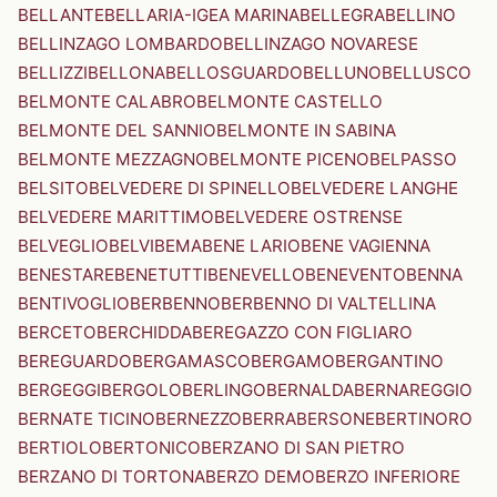
BELLANTE
BELLARIA-IGEA MARINA
BELLEGRA
BELLINO
BELLINZAGO LOMBARDO
BELLINZAGO NOVARESE
BELLIZZI
BELLONA
BELLOSGUARDO
BELLUNO
BELLUSCO
BELMONTE CALABRO
BELMONTE CASTELLO
BELMONTE DEL SANNIO
BELMONTE IN SABINA
BELMONTE MEZZAGNO
BELMONTE PICENO
BELPASSO
BELSITO
BELVEDERE DI SPINELLO
BELVEDERE LANGHE
BELVEDERE MARITTIMO
BELVEDERE OSTRENSE
BELVEGLIO
BELVI
BEMA
BENE LARIO
BENE VAGIENNA
BENESTARE
BENETUTTI
BENEVELLO
BENEVENTO
BENNA
BENTIVOGLIO
BERBENNO
BERBENNO DI VALTELLINA
BERCETO
BERCHIDDA
BEREGAZZO CON FIGLIARO
BEREGUARDO
BERGAMASCO
BERGAMO
BERGANTINO
BERGEGGI
BERGOLO
BERLINGO
BERNALDA
BERNAREGGIO
BERNATE TICINO
BERNEZZO
BERRA
BERSONE
BERTINORO
BERTIOLO
BERTONICO
BERZANO DI SAN PIETRO
BERZANO DI TORTONA
BERZO DEMO
BERZO INFERIORE