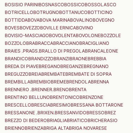
BOSISIO PARINI
BOSNASCO
BOSSICO
BOSSOLASCO
BOTRICELLO
BOTRUGNO
BOTTANUCO
BOTTICINO
BOTTIDDA
BOVA
BOVA MARINA
BOVALINO
BOVEGNO
BOVES
BOVEZZO
BOVILLE ERNICA
BOVINO
BOVISIO-MASCIAGO
BOVOLENTA
BOVOLONE
BOZZOLE
BOZZOLO
BRA
BRACCA
BRACCIANO
BRACIGLIANO
BRAIES .PRAGS.
BRALLO DI PREGOLA
BRANCALEONE
BRANDICO
BRANDIZZO
BRANZI
BRAONE
BREBBIA
BREDA DI PIAVE
BREGANO
BREGANZE
BREGNANO
BREGUZZO
BREIA
BREMBATE
BREMBATE DI SOPRA
BREMBILLA
BREMBIO
BREME
BRENDOLA
BRENNA
BRENNERO .BRENNER.
BRENO
BRENTA
BRENTINO BELLUNO
BRENTONICO
BRENZONE
BRESCELLO
BRESCIA
BRESIMO
BRESSANA BOTTARONE
BRESSANONE .BRIXEN.
BRESSANVIDO
BRESSO
BREZ
BREZZO DI BEDERO
BRIAGLIA
BRIATICO
BRICHERASIO
BRIENNO
BRIENZA
BRIGA ALTA
BRIGA NOVARESE