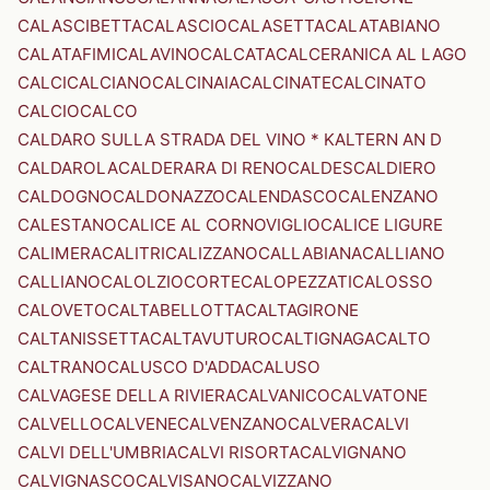
CALASCIBETTA
CALASCIO
CALASETTA
CALATABIANO
CALATAFIMI
CALAVINO
CALCATA
CALCERANICA AL LAGO
CALCI
CALCIANO
CALCINAIA
CALCINATE
CALCINATO
CALCIO
CALCO
CALDARO SULLA STRADA DEL VINO * KALTERN AN D
CALDAROLA
CALDERARA DI RENO
CALDES
CALDIERO
CALDOGNO
CALDONAZZO
CALENDASCO
CALENZANO
CALESTANO
CALICE AL CORNOVIGLIO
CALICE LIGURE
CALIMERA
CALITRI
CALIZZANO
CALLABIANA
CALLIANO
CALLIANO
CALOLZIOCORTE
CALOPEZZATI
CALOSSO
CALOVETO
CALTABELLOTTA
CALTAGIRONE
CALTANISSETTA
CALTAVUTURO
CALTIGNAGA
CALTO
CALTRANO
CALUSCO D'ADDA
CALUSO
CALVAGESE DELLA RIVIERA
CALVANICO
CALVATONE
CALVELLO
CALVENE
CALVENZANO
CALVERA
CALVI
CALVI DELL'UMBRIA
CALVI RISORTA
CALVIGNANO
CALVIGNASCO
CALVISANO
CALVIZZANO