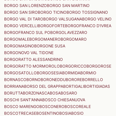
BORGO SAN LORENZO
BORGO SAN MARTINO
BORGO SAN SIRO
BORGO TICINO
BORGO TOSSIGNANO
BORGO VAL DI TARO
BORGO VALSUGANA
BORGO VELINO
BORGO VERCELLI
BORGOFORTE
BORGOFRANCO D'IVREA
BORGOFRANCO SUL PO
BORGOLAVEZZARO
BORGOMALE
BORGOMANERO
BORGOMARO
BORGOMASINO
BORGONE SUSA
BORGONOVO VAL TIDONE
BORGORATTO ALESSANDRINO
BORGORATTO MORMOROLO
BORGORICCO
BORGOROSE
BORGOSATOLLO
BORGOSESIA
BORMIDA
BORMIO
BORNASCO
BORNO
BORONEDDU
BORORE
BORRELLO
BORRIANA
BORSO DEL GRAPPA
BORTIGALI
BORTIGIADAS
BORUTTA
BORZONASCA
BOSA
BOSARO
BOSCHI SANT'ANNA
BOSCO CHIESANUOVA
BOSCO MARENGO
BOSCONERO
BOSCOREALE
BOSCOTRECASE
BOSENTINO
BOSIA
BOSIO