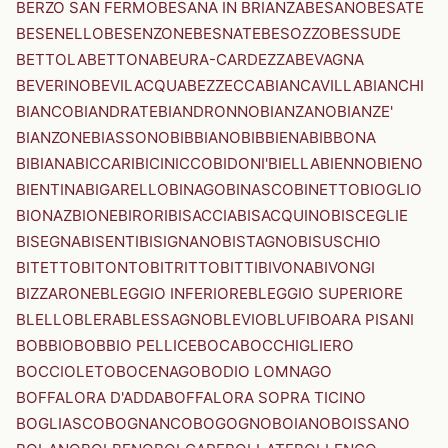
BERZO SAN FERMO
BESANA IN BRIANZA
BESANO
BESATE
BESENELLO
BESENZONE
BESNATE
BESOZZO
BESSUDE
BETTOLA
BETTONA
BEURA-CARDEZZA
BEVAGNA
BEVERINO
BEVILACQUA
BEZZECCA
BIANCAVILLA
BIANCHI
BIANCO
BIANDRATE
BIANDRONNO
BIANZANO
BIANZE'
BIANZONE
BIASSONO
BIBBIANO
BIBBIENA
BIBBONA
BIBIANA
BICCARI
BICINICCO
BIDONI'
BIELLA
BIENNO
BIENO
BIENTINA
BIGARELLO
BINAGO
BINASCO
BINETTO
BIOGLIO
BIONAZ
BIONE
BIRORI
BISACCIA
BISACQUINO
BISCEGLIE
BISEGNA
BISENTI
BISIGNANO
BISTAGNO
BISUSCHIO
BITETTO
BITONTO
BITRITTO
BITTI
BIVONA
BIVONGI
BIZZARONE
BLEGGIO INFERIORE
BLEGGIO SUPERIORE
BLELLO
BLERA
BLESSAGNO
BLEVIO
BLUFI
BOARA PISANI
BOBBIO
BOBBIO PELLICE
BOCA
BOCCHIGLIERO
BOCCIOLETO
BOCENAGO
BODIO LOMNAGO
BOFFALORA D'ADDA
BOFFALORA SOPRA TICINO
BOGLIASCO
BOGNANCO
BOGOGNO
BOIANO
BOISSANO