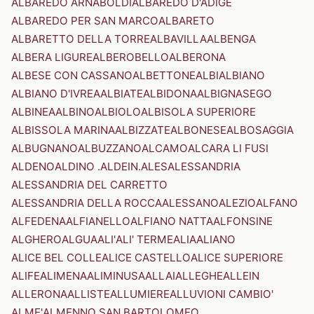
ALBAREDO ARNABOLDI
ALBAREDO D'ADIGE
ALBAREDO PER SAN MARCO
ALBARETO
ALBARETTO DELLA TORRE
ALBAVILLA
ALBENGA
ALBERA LIGURE
ALBEROBELLO
ALBERONA
ALBESE CON CASSANO
ALBETTONE
ALBI
ALBIANO
ALBIANO D'IVREA
ALBIATE
ALBIDONA
ALBIGNASEGO
ALBINEA
ALBINO
ALBIOLO
ALBISOLA SUPERIORE
ALBISSOLA MARINA
ALBIZZATE
ALBONESE
ALBOSAGGIA
ALBUGNANO
ALBUZZANO
ALCAMO
ALCARA LI FUSI
ALDENO
ALDINO .ALDEIN.
ALES
ALESSANDRIA
ALESSANDRIA DEL CARRETTO
ALESSANDRIA DELLA ROCCA
ALESSANO
ALEZIO
ALFANO
ALFEDENA
ALFIANELLO
ALFIANO NATTA
ALFONSINE
ALGHERO
ALGUA
ALI'
ALI' TERME
ALIA
ALIANO
ALICE BEL COLLE
ALICE CASTELLO
ALICE SUPERIORE
ALIFE
ALIMENA
ALIMINUSA
ALLAI
ALLEGHE
ALLEIN
ALLERONA
ALLISTE
ALLUMIERE
ALLUVIONI CAMBIO'
ALME'
ALMENNO SAN BARTOLOMEO