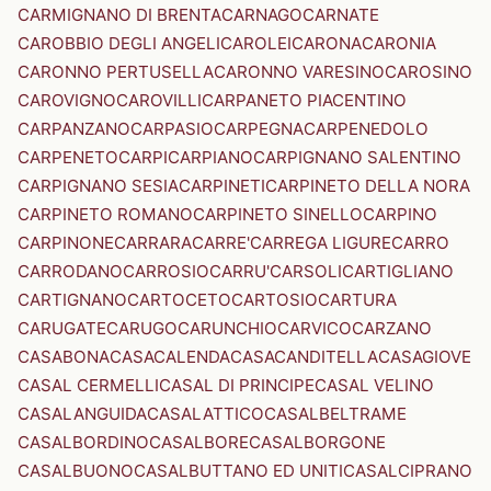
CARMIGNANO DI BRENTA
CARNAGO
CARNATE
CAROBBIO DEGLI ANGELI
CAROLEI
CARONA
CARONIA
CARONNO PERTUSELLA
CARONNO VARESINO
CAROSINO
CAROVIGNO
CAROVILLI
CARPANETO PIACENTINO
CARPANZANO
CARPASIO
CARPEGNA
CARPENEDOLO
CARPENETO
CARPI
CARPIANO
CARPIGNANO SALENTINO
CARPIGNANO SESIA
CARPINETI
CARPINETO DELLA NORA
CARPINETO ROMANO
CARPINETO SINELLO
CARPINO
CARPINONE
CARRARA
CARRE'
CARREGA LIGURE
CARRO
CARRODANO
CARROSIO
CARRU'
CARSOLI
CARTIGLIANO
CARTIGNANO
CARTOCETO
CARTOSIO
CARTURA
CARUGATE
CARUGO
CARUNCHIO
CARVICO
CARZANO
CASABONA
CASACALENDA
CASACANDITELLA
CASAGIOVE
CASAL CERMELLI
CASAL DI PRINCIPE
CASAL VELINO
CASALANGUIDA
CASALATTICO
CASALBELTRAME
CASALBORDINO
CASALBORE
CASALBORGONE
CASALBUONO
CASALBUTTANO ED UNITI
CASALCIPRANO