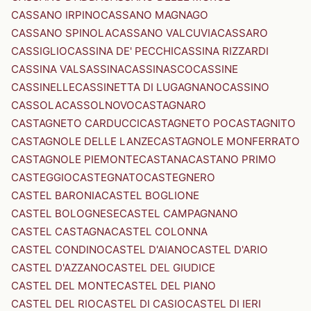
CASSANO IRPINO
CASSANO MAGNAGO
CASSANO SPINOLA
CASSANO VALCUVIA
CASSARO
CASSIGLIO
CASSINA DE' PECCHI
CASSINA RIZZARDI
CASSINA VALSASSINA
CASSINASCO
CASSINE
CASSINELLE
CASSINETTA DI LUGAGNANO
CASSINO
CASSOLA
CASSOLNOVO
CASTAGNARO
CASTAGNETO CARDUCCI
CASTAGNETO PO
CASTAGNITO
CASTAGNOLE DELLE LANZE
CASTAGNOLE MONFERRATO
CASTAGNOLE PIEMONTE
CASTANA
CASTANO PRIMO
CASTEGGIO
CASTEGNATO
CASTEGNERO
CASTEL BARONIA
CASTEL BOGLIONE
CASTEL BOLOGNESE
CASTEL CAMPAGNANO
CASTEL CASTAGNA
CASTEL COLONNA
CASTEL CONDINO
CASTEL D'AIANO
CASTEL D'ARIO
CASTEL D'AZZANO
CASTEL DEL GIUDICE
CASTEL DEL MONTE
CASTEL DEL PIANO
CASTEL DEL RIO
CASTEL DI CASIO
CASTEL DI IERI