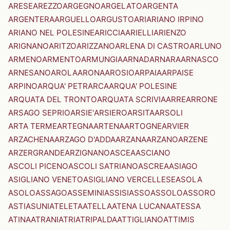
ARESE
AREZZO
ARGEGNO
ARGELATO
ARGENTA
ARGENTERA
ARGUELLO
ARGUSTO
ARI
ARIANO IRPINO
ARIANO NEL POLESINE
ARICCIA
ARIELLI
ARIENZO
ARIGNANO
ARITZO
ARIZZANO
ARLENA DI CASTRO
ARLUNO
ARMENO
ARMENTO
ARMUNGIA
ARNAD
ARNARA
ARNASCO
ARNESANO
AROLA
ARONA
AROSIO
ARPAIA
ARPAISE
ARPINO
ARQUA' PETRARCA
ARQUA' POLESINE
ARQUATA DEL TRONTO
ARQUATA SCRIVIA
ARRE
ARRONE
ARSAGO SEPRIO
ARSIE'
ARSIERO
ARSITA
ARSOLI
ARTA TERME
ARTEGNA
ARTENA
ARTOGNE
ARVIER
ARZACHENA
ARZAGO D'ADDA
ARZANA
ARZANO
ARZENE
ARZERGRANDE
ARZIGNANO
ASCEA
ASCIANO
ASCOLI PICENO
ASCOLI SATRIANO
ASCREA
ASIAGO
ASIGLIANO VENETO
ASIGLIANO VERCELLESE
ASOLA
ASOLO
ASSAGO
ASSEMINI
ASSISI
ASSO
ASSOLO
ASSORO
ASTI
ASUNI
ATELETA
ATELLA
ATENA LUCANA
ATESSA
ATINA
ATRANI
ATRI
ATRIPALDA
ATTIGLIANO
ATTIMIS