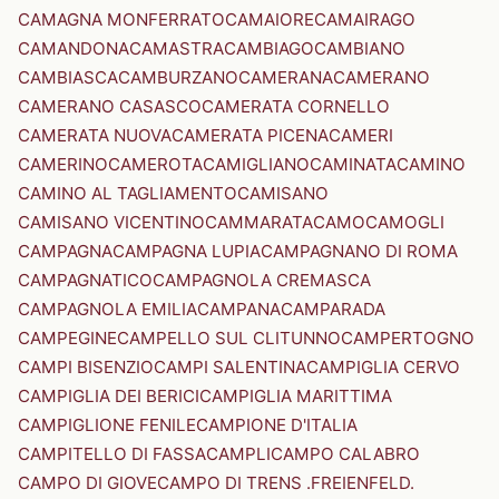
CAMAGNA MONFERRATO
CAMAIORE
CAMAIRAGO
CAMANDONA
CAMASTRA
CAMBIAGO
CAMBIANO
CAMBIASCA
CAMBURZANO
CAMERANA
CAMERANO
CAMERANO CASASCO
CAMERATA CORNELLO
CAMERATA NUOVA
CAMERATA PICENA
CAMERI
CAMERINO
CAMEROTA
CAMIGLIANO
CAMINATA
CAMINO
CAMINO AL TAGLIAMENTO
CAMISANO
CAMISANO VICENTINO
CAMMARATA
CAMO
CAMOGLI
CAMPAGNA
CAMPAGNA LUPIA
CAMPAGNANO DI ROMA
CAMPAGNATICO
CAMPAGNOLA CREMASCA
CAMPAGNOLA EMILIA
CAMPANA
CAMPARADA
CAMPEGINE
CAMPELLO SUL CLITUNNO
CAMPERTOGNO
CAMPI BISENZIO
CAMPI SALENTINA
CAMPIGLIA CERVO
CAMPIGLIA DEI BERICI
CAMPIGLIA MARITTIMA
CAMPIGLIONE FENILE
CAMPIONE D'ITALIA
CAMPITELLO DI FASSA
CAMPLI
CAMPO CALABRO
CAMPO DI GIOVE
CAMPO DI TRENS .FREIENFELD.