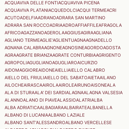
ACQUAVIVA DELLE FONTI
ACQUAVIVA PICENA
ACQUAVIVA PLATANI
ACQUEDOLCI
ACQUI TERME
ACRI
ACUTO
ADELFIA
ADRANO
ADRARA SAN MARTINO
ADRARA SAN ROCCO
ADRIA
ADRO
AFFI
AFFILE
AFRAGOLA
AFRICO
AGAZZANO
AGEROLA
AGGIUS
AGIRA
AGLIANA
AGLIANO TERME
AGLIE'
AGLIENTU
AGNA
AGNADELLO
AGNANA CALABRA
AGNONE
AGNOSINE
AGORDO
AGOSTA
AGRA
AGRATE BRIANZA
AGRATE CONTURBIA
AGRIGENTO
AGROPOLI
AGUGLIANO
AGUGLIARO
AICURZIO
AIDOMAGGIORE
AIDONE
AIELLI
AIELLO CALABRO
AIELLO DEL FRIULI
AIELLO DEL SABATO
AIETA
AILANO
AILOCHE
AIRASCA
AIROLA
AIROLE
AIRUNO
AISONE
ALA
ALA DI STURA
ALA' DEI SARDI
ALAGNA
ALAGNA VALSESIA
ALANNO
ALANO DI PIAVE
ALASSIO
ALATRI
ALBA
ALBA ADRIATICA
ALBAGIARA
ALBAIRATE
ALBANELLA
ALBANO DI LUCANIA
ALBANO LAZIALE
ALBANO SANT'ALESSANDRO
ALBANO VERCELLESE