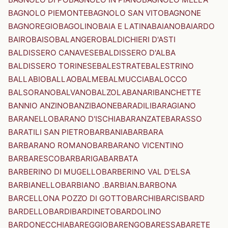
BAGNOLO PIEMONTE
BAGNOLO SAN VITO
BAGNONE
BAGNOREGIO
BAGOLINO
BAIA E LATINA
BAIANO
BAIARDO
BAIRO
BAISO
BALANGERO
BALDICHIERI D'ASTI
BALDISSERO CANAVESE
BALDISSERO D'ALBA
BALDISSERO TORINESE
BALESTRATE
BALESTRINO
BALLABIO
BALLAO
BALME
BALMUCCIA
BALOCCO
BALSORANO
BALVANO
BALZOLA
BANARI
BANCHETTE
BANNIO ANZINO
BANZI
BAONE
BARADILI
BARAGIANO
BARANELLO
BARANO D'ISCHIA
BARANZATE
BARASSO
BARATILI SAN PIETRO
BARBANIA
BARBARA
BARBARANO ROMANO
BARBARANO VICENTINO
BARBARESCO
BARBARIGA
BARBATA
BARBERINO DI MUGELLO
BARBERINO VAL D'ELSA
BARBIANELLO
BARBIANO .BARBIAN.
BARBONA
BARCELLONA POZZO DI GOTTO
BARCHI
BARCIS
BARD
BARDELLO
BARDI
BARDINETO
BARDOLINO
BARDONECCHIA
BAREGGIO
BARENGO
BARESSA
BARETE