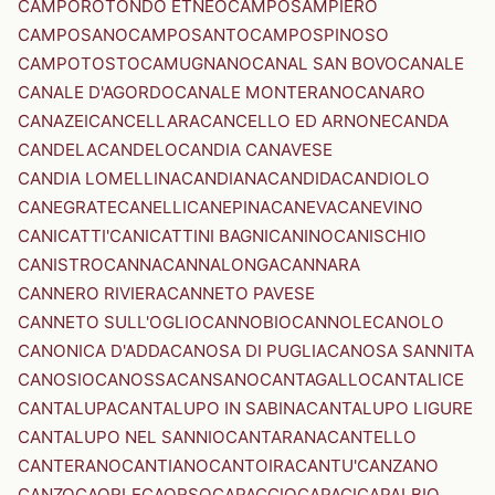
CAMPOROTONDO ETNEO
CAMPOSAMPIERO
CAMPOSANO
CAMPOSANTO
CAMPOSPINOSO
CAMPOTOSTO
CAMUGNANO
CANAL SAN BOVO
CANALE
CANALE D'AGORDO
CANALE MONTERANO
CANARO
CANAZEI
CANCELLARA
CANCELLO ED ARNONE
CANDA
CANDELA
CANDELO
CANDIA CANAVESE
CANDIA LOMELLINA
CANDIANA
CANDIDA
CANDIOLO
CANEGRATE
CANELLI
CANEPINA
CANEVA
CANEVINO
CANICATTI'
CANICATTINI BAGNI
CANINO
CANISCHIO
CANISTRO
CANNA
CANNALONGA
CANNARA
CANNERO RIVIERA
CANNETO PAVESE
CANNETO SULL'OGLIO
CANNOBIO
CANNOLE
CANOLO
CANONICA D'ADDA
CANOSA DI PUGLIA
CANOSA SANNITA
CANOSIO
CANOSSA
CANSANO
CANTAGALLO
CANTALICE
CANTALUPA
CANTALUPO IN SABINA
CANTALUPO LIGURE
CANTALUPO NEL SANNIO
CANTARANA
CANTELLO
CANTERANO
CANTIANO
CANTOIRA
CANTU'
CANZANO
CANZO
CAORLE
CAORSO
CAPACCIO
CAPACI
CAPALBIO