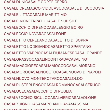
CASALDUNI
CASALE CORTE CERRO
CASALE CREMASCO-VIDOLASCO
CASALE DI SCODOSIA
CASALE LITTA
CASALE MARITTIMO
CASALE MONFERRATO
CASALE SUL SILE
CASALECCHIO DI RENO
CASALEGGIO BOIRO
CASALEGGIO NOVARA
CASALEONE
CASALETTO CEREDANO
CASALETTO DI SOPRA
CASALETTO LODIGIANO
CASALETTO SPARTANO
CASALETTO VAPRIO
CASALFIUMANESE
CASALGRANDE
CASALGRASSO
CASALINCONTRADA
CASALINO
CASALMAGGIORE
CASALMAIOCCO
CASALMORANO
CASALMORO
CASALNOCETO
CASALNUOVO DI NAPOLI
CASALNUOVO MONTEROTARO
CASALOLDO
CASALPUSTERLENGO
CASALROMANO
CASALSERUGO
CASALUCE
CASALVECCHIO DI PUGLIA
CASALVECCHIO SICULO
CASALVIERI
CASALVOLONE
CASALZUIGNO
CASAMARCIANO
CASAMASSIMA