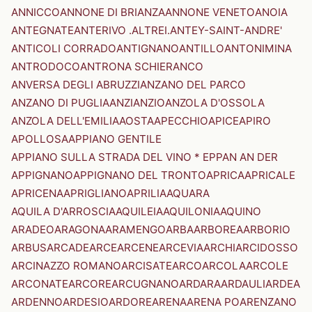
ANNICCO
ANNONE DI BRIANZA
ANNONE VENETO
ANOIA
ANTEGNATE
ANTERIVO .ALTREI.
ANTEY-SAINT-ANDRE'
ANTICOLI CORRADO
ANTIGNANO
ANTILLO
ANTONIMINA
ANTRODOCO
ANTRONA SCHIERANCO
ANVERSA DEGLI ABRUZZI
ANZANO DEL PARCO
ANZANO DI PUGLIA
ANZI
ANZIO
ANZOLA D'OSSOLA
ANZOLA DELL'EMILIA
AOSTA
APECCHIO
APICE
APIRO
APOLLOSA
APPIANO GENTILE
APPIANO SULLA STRADA DEL VINO * EPPAN AN DER
APPIGNANO
APPIGNANO DEL TRONTO
APRICA
APRICALE
APRICENA
APRIGLIANO
APRILIA
AQUARA
AQUILA D'ARROSCIA
AQUILEIA
AQUILONIA
AQUINO
ARADEO
ARAGONA
ARAMENGO
ARBA
ARBOREA
ARBORIO
ARBUS
ARCADE
ARCE
ARCENE
ARCEVIA
ARCHI
ARCIDOSSO
ARCINAZZO ROMANO
ARCISATE
ARCO
ARCOLA
ARCOLE
ARCONATE
ARCORE
ARCUGNANO
ARDARA
ARDAULI
ARDEA
ARDENNO
ARDESIO
ARDORE
ARENA
ARENA PO
ARENZANO