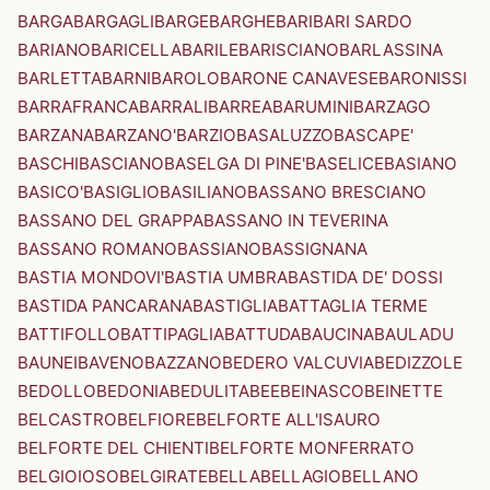
BARGA
BARGAGLI
BARGE
BARGHE
BARI
BARI SARDO
BARIANO
BARICELLA
BARILE
BARISCIANO
BARLASSINA
BARLETTA
BARNI
BAROLO
BARONE CANAVESE
BARONISSI
BARRAFRANCA
BARRALI
BARREA
BARUMINI
BARZAGO
BARZANA
BARZANO'
BARZIO
BASALUZZO
BASCAPE'
BASCHI
BASCIANO
BASELGA DI PINE'
BASELICE
BASIANO
BASICO'
BASIGLIO
BASILIANO
BASSANO BRESCIANO
BASSANO DEL GRAPPA
BASSANO IN TEVERINA
BASSANO ROMANO
BASSIANO
BASSIGNANA
BASTIA MONDOVI'
BASTIA UMBRA
BASTIDA DE' DOSSI
BASTIDA PANCARANA
BASTIGLIA
BATTAGLIA TERME
BATTIFOLLO
BATTIPAGLIA
BATTUDA
BAUCINA
BAULADU
BAUNEI
BAVENO
BAZZANO
BEDERO VALCUVIA
BEDIZZOLE
BEDOLLO
BEDONIA
BEDULITA
BEE
BEINASCO
BEINETTE
BELCASTRO
BELFIORE
BELFORTE ALL'ISAURO
BELFORTE DEL CHIENTI
BELFORTE MONFERRATO
BELGIOIOSO
BELGIRATE
BELLA
BELLAGIO
BELLANO