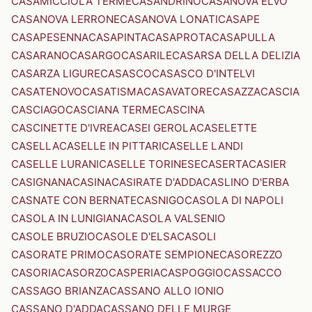
CASAMICCIOLA TERME
CASANDRINO
CASANOVA ELVO
CASANOVA LERRONE
CASANOVA LONATI
CASAPE
CASAPESENNA
CASAPINTA
CASAPROTA
CASAPULLA
CASARANO
CASARGO
CASARILE
CASARSA DELLA DELIZIA
CASARZA LIGURE
CASASCO
CASASCO D'INTELVI
CASATENOVO
CASATISMA
CASAVATORE
CASAZZA
CASCIA
CASCIAGO
CASCIANA TERME
CASCINA
CASCINETTE D'IVREA
CASEI GEROLA
CASELETTE
CASELLA
CASELLE IN PITTARI
CASELLE LANDI
CASELLE LURANI
CASELLE TORINESE
CASERTA
CASIER
CASIGNANA
CASINA
CASIRATE D'ADDA
CASLINO D'ERBA
CASNATE CON BERNATE
CASNIGO
CASOLA DI NAPOLI
CASOLA IN LUNIGIANA
CASOLA VALSENIO
CASOLE BRUZIO
CASOLE D'ELSA
CASOLI
CASORATE PRIMO
CASORATE SEMPIONE
CASOREZZO
CASORIA
CASORZO
CASPERIA
CASPOGGIO
CASSACCO
CASSAGO BRIANZA
CASSANO ALLO IONIO
CASSANO D'ADDA
CASSANO DELLE MURGE