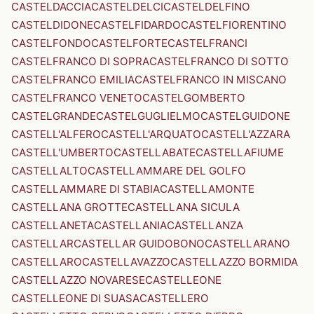
CASTELDACCIA
CASTELDELCI
CASTELDELFINO
CASTELDIDONE
CASTELFIDARDO
CASTELFIORENTINO
CASTELFONDO
CASTELFORTE
CASTELFRANCI
CASTELFRANCO DI SOPRA
CASTELFRANCO DI SOTTO
CASTELFRANCO EMILIA
CASTELFRANCO IN MISCANO
CASTELFRANCO VENETO
CASTELGOMBERTO
CASTELGRANDE
CASTELGUGLIELMO
CASTELGUIDONE
CASTELL'ALFERO
CASTELL'ARQUATO
CASTELL'AZZARA
CASTELL'UMBERTO
CASTELLABATE
CASTELLAFIUME
CASTELLALTO
CASTELLAMMARE DEL GOLFO
CASTELLAMMARE DI STABIA
CASTELLAMONTE
CASTELLANA GROTTE
CASTELLANA SICULA
CASTELLANETA
CASTELLANIA
CASTELLANZA
CASTELLAR
CASTELLAR GUIDOBONO
CASTELLARANO
CASTELLARO
CASTELLAVAZZO
CASTELLAZZO BORMIDA
CASTELLAZZO NOVARESE
CASTELLEONE
CASTELLEONE DI SUASA
CASTELLERO