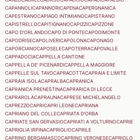
CAPANNOLI
CAPANNORI
CAPENA
CAPERGNANICA
CAPESTRANO
CAPIAGO INTIMIANO
CAPISTRANO
CAPISTRELLO
CAPITIGNANO
CAPIZZI
CAPIZZONE
CAPO D'ORLANDO
CAPO DI PONTE
CAPODIMONTE
CAPODRISE
CAPOLIVERI
CAPOLONA
CAPONAGO
CAPORCIANO
CAPOSELE
CAPOTERRA
CAPOVALLE
CAPPADOCIA
CAPPELLA CANTONE
CAPPELLA DE' PICENARDI
CAPPELLA MAGGIORE
CAPPELLE SUL TAVO
CAPRACOTTA
CAPRAIA E LIMITE
CAPRAIA ISOLA
CAPRALBA
CAPRANICA
CAPRANICA PRENESTINA
CAPRARICA DI LECCE
CAPRAROLA
CAPRAUNA
CAPRESE MICHELANGELO
CAPREZZO
CAPRI
CAPRI LEONE
CAPRIANA
CAPRIANO DEL COLLE
CAPRIATA D'ORBA
CAPRIATE SAN GERVASIO
CAPRIATI A VOLTURNO
CAPRIE
CAPRIGLIA IRPINA
CAPRIGLIO
CAPRILE
CAPRINO BERGAMASCO
CAPRINO VERONESE
CAPRIOLO