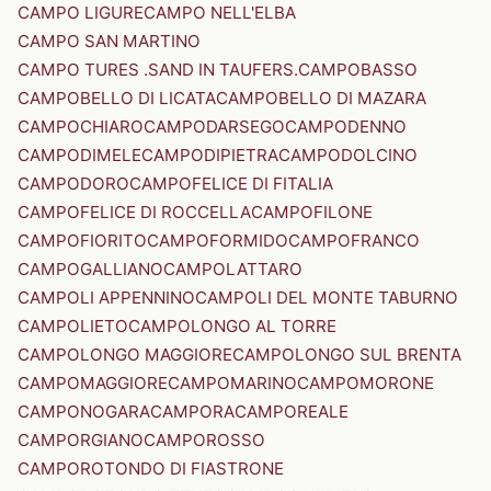
CAMPO LIGURE
CAMPO NELL'ELBA
CAMPO SAN MARTINO
CAMPO TURES .SAND IN TAUFERS.
CAMPOBASSO
CAMPOBELLO DI LICATA
CAMPOBELLO DI MAZARA
CAMPOCHIARO
CAMPODARSEGO
CAMPODENNO
CAMPODIMELE
CAMPODIPIETRA
CAMPODOLCINO
CAMPODORO
CAMPOFELICE DI FITALIA
CAMPOFELICE DI ROCCELLA
CAMPOFILONE
CAMPOFIORITO
CAMPOFORMIDO
CAMPOFRANCO
CAMPOGALLIANO
CAMPOLATTARO
CAMPOLI APPENNINO
CAMPOLI DEL MONTE TABURNO
CAMPOLIETO
CAMPOLONGO AL TORRE
CAMPOLONGO MAGGIORE
CAMPOLONGO SUL BRENTA
CAMPOMAGGIORE
CAMPOMARINO
CAMPOMORONE
CAMPONOGARA
CAMPORA
CAMPOREALE
CAMPORGIANO
CAMPOROSSO
CAMPOROTONDO DI FIASTRONE