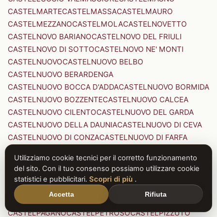
CASTELMARTE
CASTELMASSA
CASTELMAURO
CASTELMEZZANO
CASTELMOLA
CASTELNOVETTO
CASTELNOVO BARIANO
CASTELNOVO DEL FRIULI
CASTELNOVO DI SOTTO
CASTELNOVO NE' MONTI
CASTELNUOVO
CASTELNUOVO BELBO
CASTELNUOVO BERARDENGA
CASTELNUOVO BOCCA D'ADDA
CASTELNUOVO BORMIDA
CASTELNUOVO BOZZENTE
CASTELNUOVO CALCEA
CASTELNUOVO CILENTO
CASTELNUOVO DEL GARDA
CASTELNUOVO DELLA DAUNIA
CASTELNUOVO DI CEVA
CASTELNUOVO DI CONZA
CASTELNUOVO DI FARFA
CASTELNUOVO DI GARFAGNANA
Utilizziamo cookie tecnici per il corretto funzionamento
CASTELNUOVO DI PORTO
CASTELNUOVO DON BOSCO
del sito. Con il tuo consenso possiamo utilizzare cookie
CASTELNUOVO MAGRA
CASTELNUOVO NIGRA
statistici e pubblicitari.
Scopri di più
.
CASTELNUOVO PARANO
CASTELNUOVO RANGONE
Accetta
Rifiuta
CASTELNUOVO SCRIVIA
CASTELNUOVO VAL DI CECINA
CASTELPAGANO
CASTELPETROSO
CASTELPIZZUTO