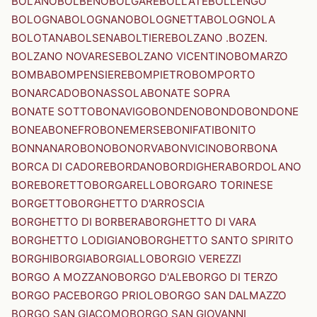
BOLANO
BOLBENO
BOLGARE
BOLLATE
BOLLENGO
BOLOGNA
BOLOGNANO
BOLOGNETTA
BOLOGNOLA
BOLOTANA
BOLSENA
BOLTIERE
BOLZANO .BOZEN.
BOLZANO NOVARESE
BOLZANO VICENTINO
BOMARZO
BOMBA
BOMPENSIERE
BOMPIETRO
BOMPORTO
BONARCADO
BONASSOLA
BONATE SOPRA
BONATE SOTTO
BONAVIGO
BONDENO
BONDO
BONDONE
BONEA
BONEFRO
BONEMERSE
BONIFATI
BONITO
BONNANARO
BONO
BONORVA
BONVICINO
BORBONA
BORCA DI CADORE
BORDANO
BORDIGHERA
BORDOLANO
BORE
BORETTO
BORGARELLO
BORGARO TORINESE
BORGETTO
BORGHETTO D'ARROSCIA
BORGHETTO DI BORBERA
BORGHETTO DI VARA
BORGHETTO LODIGIANO
BORGHETTO SANTO SPIRITO
BORGHI
BORGIA
BORGIALLO
BORGIO VEREZZI
BORGO A MOZZANO
BORGO D'ALE
BORGO DI TERZO
BORGO PACE
BORGO PRIOLO
BORGO SAN DALMAZZO
BORGO SAN GIACOMO
BORGO SAN GIOVANNI