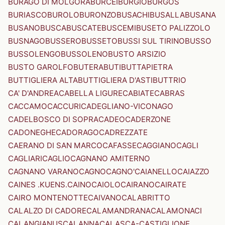
BURAGO DI MOLGORA
BURCEI
BURGIO
BURGOS
BURIASCO
BUROLO
BURONZO
BUSACHI
BUSALLA
BUSANA
BUSANO
BUSCA
BUSCATE
BUSCEMI
BUSETO PALIZZOLO
BUSNAGO
BUSSERO
BUSSETO
BUSSI SUL TIRINO
BUSSO
BUSSOLENGO
BUSSOLENO
BUSTO ARSIZIO
BUSTO GAROLFO
BUTERA
BUTI
BUTTAPIETRA
BUTTIGLIERA ALTA
BUTTIGLIERA D'ASTI
BUTTRIO
CA' D'ANDREA
CABELLA LIGURE
CABIATE
CABRAS
CACCAMO
CACCURI
CADEGLIANO-VICONAGO
CADELBOSCO DI SOPRA
CADEO
CADERZONE
CADONEGHE
CADORAGO
CADREZZATE
CAERANO DI SAN MARCO
CAFASSE
CAGGIANO
CAGLI
CAGLIARI
CAGLIO
CAGNANO AMITERNO
CAGNANO VARANO
CAGNO
CAGNO'
CAIANELLO
CAIAZZO
CAINES .KUENS.
CAINO
CAIOLO
CAIRANO
CAIRATE
CAIRO MONTENOTTE
CAIVANO
CALABRITTO
CALALZO DI CADORE
CALAMANDRANA
CALAMONACI
CALANGIANUS
CALANNA
CALASCA-CASTIGLIONE