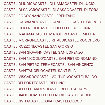
CASTEL DI IUDICA
CASTEL DI LAMA
CASTEL DI LUCIO
CASTEL DI SANGRO
CASTEL DI SASSO
CASTEL DI TORA
CASTEL FOCOGNANO
CASTEL FRENTANO
CASTEL GABBIANO
CASTEL GANDOLFO
CASTEL GIORGIO
CASTEL GOFFREDO
CASTEL GUELFO DI BOLOGNA
CASTEL MADAMA
CASTEL MAGGIORE
CASTEL MELLA
CASTEL MORRONE
CASTEL RITALDI
CASTEL ROCCHERO
CASTEL ROZZONE
CASTEL SAN GIORGIO
CASTEL SAN GIOVANNI
CASTEL SAN LORENZO
CASTEL SAN NICCOLO'
CASTEL SAN PIETRO ROMANO
CASTEL SAN PIETRO TERME
CASTEL SAN VINCENZO
CASTEL SANT'ANGELO
CASTEL SANT'ELIA
CASTEL VISCARDO
CASTEL VOLTURNO
CASTELBALDO
CASTELBELFORTE
CASTELBELLINO
CASTELBELLO CIARDES .KASTELBELL TSCHARS.
CASTELBIANCO
CASTELBOTTACCIO
CASTELBUONO
CASTELCIVITA
CASTELCOVATI
CASTELCUCCO