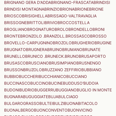
BRIGNANO GERA D'ADDA
BRIGNANO-FRASCATA
BRINDISI
BRINDISI MONTAGNA
BRINZIO
BRIONA
BRIONE
BRIONE
BRIOSCO
BRISIGHELLA
BRISSAGO-VALTRAVAGLIA
BRISSOGNE
BRITTOLI
BRIVIO
BROCCOSTELLA
BROGLIANO
BROGNATURO
BROLO
BRONDELLO
BRONI
BRONTE
BRONZOLO .BRANZOLL.
BROSSASCO
BROSSO
BROVELLO-CARPUGNINO
BROZOLO
BRUGHERIO
BRUGINE
BRUGNATO
BRUGNERA
BRUINO
BRUMANO
BRUNATE
BRUNELLO
BRUNICO .BRUNECK.
BRUNO
BRUSAPORTO
BRUSASCO
BRUSCIANO
BRUSIMPIANO
BRUSNENGO
BRUSSON
BRUZOLO
BRUZZANO ZEFFIRIO
BUBBIANO
BUBBIO
BUCCHERI
BUCCHIANICO
BUCCIANO
BUCCINASCO
BUCCINO
BUCINE
BUDDUSO'
BUDOIA
BUDONI
BUDRIO
BUGGERRU
BUGGIANO
BUGLIO IN MONTE
BUGNARA
BUGUGGIATE
BUJA
BULCIAGO
BULGAROGRASSO
BULTEI
BULZI
BUONABITACOLO
BUONALBERGO
BUONCONVENTO
BUONVICINO