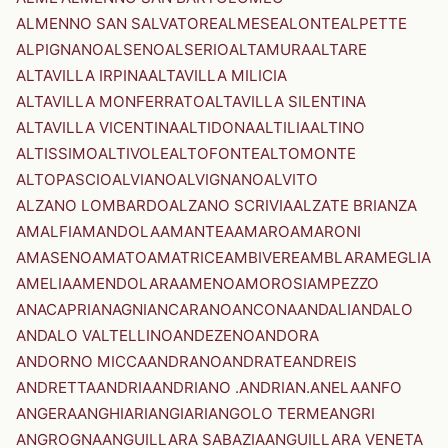
ALMENNO SAN SALVATORE
ALMESE
ALONTE
ALPETTE
ALPIGNANO
ALSENO
ALSERIO
ALTAMURA
ALTARE
ALTAVILLA IRPINA
ALTAVILLA MILICIA
ALTAVILLA MONFERRATO
ALTAVILLA SILENTINA
ALTAVILLA VICENTINA
ALTIDONA
ALTILIA
ALTINO
ALTISSIMO
ALTIVOLE
ALTOFONTE
ALTOMONTE
ALTOPASCIO
ALVIANO
ALVIGNANO
ALVITO
ALZANO LOMBARDO
ALZANO SCRIVIA
ALZATE BRIANZA
AMALFI
AMANDOLA
AMANTEA
AMARO
AMARONI
AMASENO
AMATO
AMATRICE
AMBIVERE
AMBLAR
AMEGLIA
AMELIA
AMENDOLARA
AMENO
AMOROSI
AMPEZZO
ANACAPRI
ANAGNI
ANCARANO
ANCONA
ANDALI
ANDALO
ANDALO VALTELLINO
ANDEZENO
ANDORA
ANDORNO MICCA
ANDRANO
ANDRATE
ANDREIS
ANDRETTA
ANDRIA
ANDRIANO .ANDRIAN.
ANELA
ANFO
ANGERA
ANGHIARI
ANGIARI
ANGOLO TERME
ANGRI
ANGROGNA
ANGUILLARA SABAZIA
ANGUILLARA VENETA