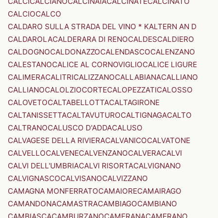
CALCI
CALCIANO
CALCINAIA
CALCINATE
CALCINATO
CALCIO
CALCO
CALDARO SULLA STRADA DEL VINO * KALTERN AN D
CALDAROLA
CALDERARA DI RENO
CALDES
CALDIERO
CALDOGNO
CALDONAZZO
CALENDASCO
CALENZANO
CALESTANO
CALICE AL CORNOVIGLIO
CALICE LIGURE
CALIMERA
CALITRI
CALIZZANO
CALLABIANA
CALLIANO
CALLIANO
CALOLZIOCORTE
CALOPEZZATI
CALOSSO
CALOVETO
CALTABELLOTTA
CALTAGIRONE
CALTANISSETTA
CALTAVUTURO
CALTIGNAGA
CALTO
CALTRANO
CALUSCO D'ADDA
CALUSO
CALVAGESE DELLA RIVIERA
CALVANICO
CALVATONE
CALVELLO
CALVENE
CALVENZANO
CALVERA
CALVI
CALVI DELL'UMBRIA
CALVI RISORTA
CALVIGNANO
CALVIGNASCO
CALVISANO
CALVIZZANO
CAMAGNA MONFERRATO
CAMAIORE
CAMAIRAGO
CAMANDONA
CAMASTRA
CAMBIAGO
CAMBIANO
CAMBIASCA
CAMBURZANO
CAMERANA
CAMERANO