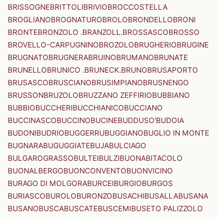
BRISSOGNE
BRITTOLI
BRIVIO
BROCCOSTELLA
BROGLIANO
BROGNATURO
BROLO
BRONDELLO
BRONI
BRONTE
BRONZOLO .BRANZOLL.
BROSSASCO
BROSSO
BROVELLO-CARPUGNINO
BROZOLO
BRUGHERIO
BRUGINE
BRUGNATO
BRUGNERA
BRUINO
BRUMANO
BRUNATE
BRUNELLO
BRUNICO .BRUNECK.
BRUNO
BRUSAPORTO
BRUSASCO
BRUSCIANO
BRUSIMPIANO
BRUSNENGO
BRUSSON
BRUZOLO
BRUZZANO ZEFFIRIO
BUBBIANO
BUBBIO
BUCCHERI
BUCCHIANICO
BUCCIANO
BUCCINASCO
BUCCINO
BUCINE
BUDDUSO'
BUDOIA
BUDONI
BUDRIO
BUGGERRU
BUGGIANO
BUGLIO IN MONTE
BUGNARA
BUGUGGIATE
BUJA
BULCIAGO
BULGAROGRASSO
BULTEI
BULZI
BUONABITACOLO
BUONALBERGO
BUONCONVENTO
BUONVICINO
BURAGO DI MOLGORA
BURCEI
BURGIO
BURGOS
BURIASCO
BUROLO
BURONZO
BUSACHI
BUSALLA
BUSANA
BUSANO
BUSCA
BUSCATE
BUSCEMI
BUSETO PALIZZOLO