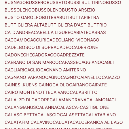
BUSNAGO
BUSSERO
BUSSETO
BUSSI SUL TIRINO
BUSSO
BUSSOLENGO
BUSSOLENO
BUSTO ARSIZIO
BUSTO GAROLFO
BUTERA
BUTI
BUTTAPIETRA
BUTTIGLIERA ALTA
BUTTIGLIERA D'ASTI
BUTTRIO
CA' D'ANDREA
CABELLA LIGURE
CABIATE
CABRAS
CACCAMO
CACCURI
CADEGLIANO-VICONAGO
CADELBOSCO DI SOPRA
CADEO
CADERZONE
CADONEGHE
CADORAGO
CADREZZATE
CAERANO DI SAN MARCO
CAFASSE
CAGGIANO
CAGLI
CAGLIARI
CAGLIO
CAGNANO AMITERNO
CAGNANO VARANO
CAGNO
CAGNO'
CAIANELLO
CAIAZZO
CAINES .KUENS.
CAINO
CAIOLO
CAIRANO
CAIRATE
CAIRO MONTENOTTE
CAIVANO
CALABRITTO
CALALZO DI CADORE
CALAMANDRANA
CALAMONACI
CALANGIANUS
CALANNA
CALASCA-CASTIGLIONE
CALASCIBETTA
CALASCIO
CALASETTA
CALATABIANO
CALATAFIMI
CALAVINO
CALCATA
CALCERANICA AL LAGO