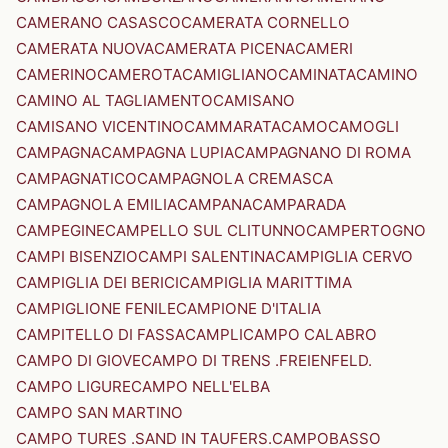
CAMERANO CASASCO
CAMERATA CORNELLO
CAMERATA NUOVA
CAMERATA PICENA
CAMERI
CAMERINO
CAMEROTA
CAMIGLIANO
CAMINATA
CAMINO
CAMINO AL TAGLIAMENTO
CAMISANO
CAMISANO VICENTINO
CAMMARATA
CAMO
CAMOGLI
CAMPAGNA
CAMPAGNA LUPIA
CAMPAGNANO DI ROMA
CAMPAGNATICO
CAMPAGNOLA CREMASCA
CAMPAGNOLA EMILIA
CAMPANA
CAMPARADA
CAMPEGINE
CAMPELLO SUL CLITUNNO
CAMPERTOGNO
CAMPI BISENZIO
CAMPI SALENTINA
CAMPIGLIA CERVO
CAMPIGLIA DEI BERICI
CAMPIGLIA MARITTIMA
CAMPIGLIONE FENILE
CAMPIONE D'ITALIA
CAMPITELLO DI FASSA
CAMPLI
CAMPO CALABRO
CAMPO DI GIOVE
CAMPO DI TRENS .FREIENFELD.
CAMPO LIGURE
CAMPO NELL'ELBA
CAMPO SAN MARTINO
CAMPO TURES .SAND IN TAUFERS.
CAMPOBASSO