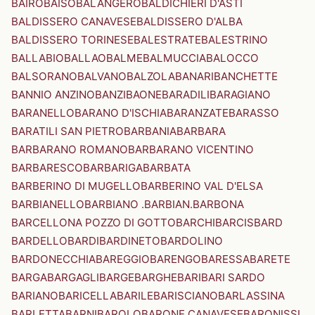
BAIRO
BAISO
BALANGERO
BALDICHIERI D'ASTI
BALDISSERO CANAVESE
BALDISSERO D'ALBA
BALDISSERO TORINESE
BALESTRATE
BALESTRINO
BALLABIO
BALLAO
BALME
BALMUCCIA
BALOCCO
BALSORANO
BALVANO
BALZOLA
BANARI
BANCHETTE
BANNIO ANZINO
BANZI
BAONE
BARADILI
BARAGIANO
BARANELLO
BARANO D'ISCHIA
BARANZATE
BARASSO
BARATILI SAN PIETRO
BARBANIA
BARBARA
BARBARANO ROMANO
BARBARANO VICENTINO
BARBARESCO
BARBARIGA
BARBATA
BARBERINO DI MUGELLO
BARBERINO VAL D'ELSA
BARBIANELLO
BARBIANO .BARBIAN.
BARBONA
BARCELLONA POZZO DI GOTTO
BARCHI
BARCIS
BARD
BARDELLO
BARDI
BARDINETO
BARDOLINO
BARDONECCHIA
BAREGGIO
BARENGO
BARESSA
BARETE
BARGA
BARGAGLI
BARGE
BARGHE
BARI
BARI SARDO
BARIANO
BARICELLA
BARILE
BARISCIANO
BARLASSINA
BARLETTA
BARNI
BAROLO
BARONE CANAVESE
BARONISSI