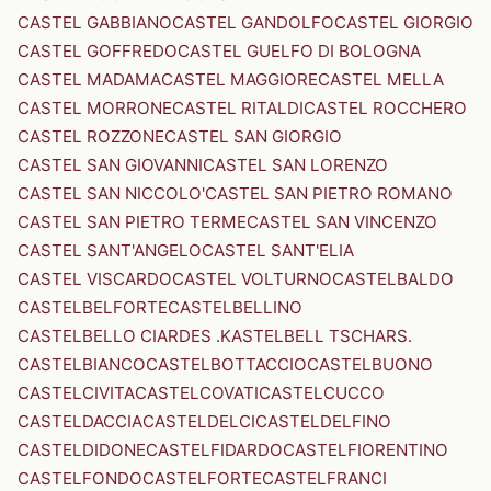
CASTEL GABBIANO
CASTEL GANDOLFO
CASTEL GIORGIO
CASTEL GOFFREDO
CASTEL GUELFO DI BOLOGNA
CASTEL MADAMA
CASTEL MAGGIORE
CASTEL MELLA
CASTEL MORRONE
CASTEL RITALDI
CASTEL ROCCHERO
CASTEL ROZZONE
CASTEL SAN GIORGIO
CASTEL SAN GIOVANNI
CASTEL SAN LORENZO
CASTEL SAN NICCOLO'
CASTEL SAN PIETRO ROMANO
CASTEL SAN PIETRO TERME
CASTEL SAN VINCENZO
CASTEL SANT'ANGELO
CASTEL SANT'ELIA
CASTEL VISCARDO
CASTEL VOLTURNO
CASTELBALDO
CASTELBELFORTE
CASTELBELLINO
CASTELBELLO CIARDES .KASTELBELL TSCHARS.
CASTELBIANCO
CASTELBOTTACCIO
CASTELBUONO
CASTELCIVITA
CASTELCOVATI
CASTELCUCCO
CASTELDACCIA
CASTELDELCI
CASTELDELFINO
CASTELDIDONE
CASTELFIDARDO
CASTELFIORENTINO
CASTELFONDO
CASTELFORTE
CASTELFRANCI