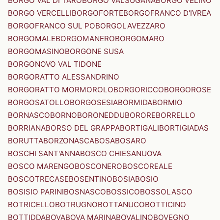
BORGO VAL DI TARO
BORGO VALSUGANA
BORGO VELINO
BORGO VERCELLI
BORGOFORTE
BORGOFRANCO D'IVREA
BORGOFRANCO SUL PO
BORGOLAVEZZARO
BORGOMALE
BORGOMANERO
BORGOMARO
BORGOMASINO
BORGONE SUSA
BORGONOVO VAL TIDONE
BORGORATTO ALESSANDRINO
BORGORATTO MORMOROLO
BORGORICCO
BORGOROSE
BORGOSATOLLO
BORGOSESIA
BORMIDA
BORMIO
BORNASCO
BORNO
BORONEDDU
BORORE
BORRELLO
BORRIANA
BORSO DEL GRAPPA
BORTIGALI
BORTIGIADAS
BORUTTA
BORZONASCA
BOSA
BOSARO
BOSCHI SANT'ANNA
BOSCO CHIESANUOVA
BOSCO MARENGO
BOSCONERO
BOSCOREALE
BOSCOTRECASE
BOSENTINO
BOSIA
BOSIO
BOSISIO PARINI
BOSNASCO
BOSSICO
BOSSOLASCO
BOTRICELLO
BOTRUGNO
BOTTANUCO
BOTTICINO
BOTTIDDA
BOVA
BOVA MARINA
BOVALINO
BOVEGNO