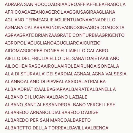
ADRARA SAN ROCCO
ADRIA
ADRO
AFFI
AFFILE
AFRAGOLA
AFRICO
AGAZZANO
AGEROLA
AGGIUS
AGIRA
AGLIANA
AGLIANO TERME
AGLIE'
AGLIENTU
AGNA
AGNADELLO
AGNANA CALABRA
AGNONE
AGNOSINE
AGORDO
AGOSTA
AGRA
AGRATE BRIANZA
AGRATE CONTURBIA
AGRIGENTO
AGROPOLI
AGUGLIANO
AGUGLIARO
AICURZIO
AIDOMAGGIORE
AIDONE
AIELLI
AIELLO CALABRO
AIELLO DEL FRIULI
AIELLO DEL SABATO
AIETA
AILANO
AILOCHE
AIRASCA
AIROLA
AIROLE
AIRUNO
AISONE
ALA
ALA DI STURA
ALA' DEI SARDI
ALAGNA
ALAGNA VALSESIA
ALANNO
ALANO DI PIAVE
ALASSIO
ALATRI
ALBA
ALBA ADRIATICA
ALBAGIARA
ALBAIRATE
ALBANELLA
ALBANO DI LUCANIA
ALBANO LAZIALE
ALBANO SANT'ALESSANDRO
ALBANO VERCELLESE
ALBAREDO ARNABOLDI
ALBAREDO D'ADIGE
ALBAREDO PER SAN MARCO
ALBARETO
ALBARETTO DELLA TORRE
ALBAVILLA
ALBENGA