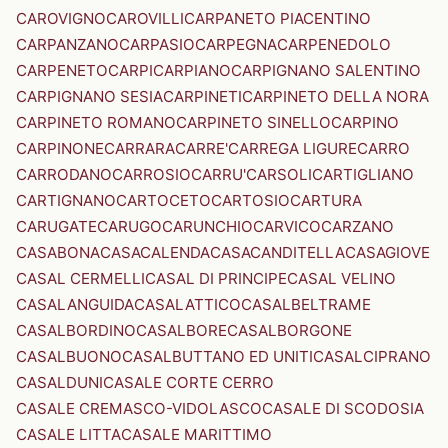
CAROVIGNO
CAROVILLI
CARPANETO PIACENTINO
CARPANZANO
CARPASIO
CARPEGNA
CARPENEDOLO
CARPENETO
CARPI
CARPIANO
CARPIGNANO SALENTINO
CARPIGNANO SESIA
CARPINETI
CARPINETO DELLA NORA
CARPINETO ROMANO
CARPINETO SINELLO
CARPINO
CARPINONE
CARRARA
CARRE'
CARREGA LIGURE
CARRO
CARRODANO
CARROSIO
CARRU'
CARSOLI
CARTIGLIANO
CARTIGNANO
CARTOCETO
CARTOSIO
CARTURA
CARUGATE
CARUGO
CARUNCHIO
CARVICO
CARZANO
CASABONA
CASACALENDA
CASACANDITELLA
CASAGIOVE
CASAL CERMELLI
CASAL DI PRINCIPE
CASAL VELINO
CASALANGUIDA
CASALATTICO
CASALBELTRAME
CASALBORDINO
CASALBORE
CASALBORGONE
CASALBUONO
CASALBUTTANO ED UNITI
CASALCIPRANO
CASALDUNI
CASALE CORTE CERRO
CASALE CREMASCO-VIDOLASCO
CASALE DI SCODOSIA
CASALE LITTA
CASALE MARITTIMO