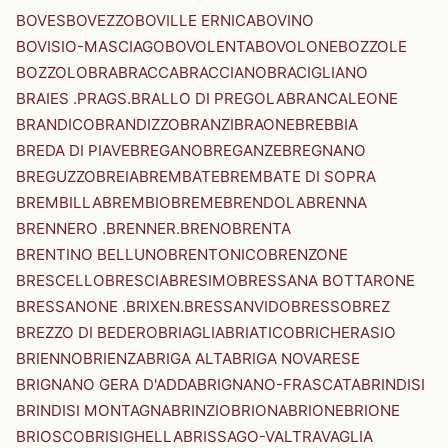
BOVES
BOVEZZO
BOVILLE ERNICA
BOVINO
BOVISIO-MASCIAGO
BOVOLENTA
BOVOLONE
BOZZOLE
BOZZOLO
BRA
BRACCA
BRACCIANO
BRACIGLIANO
BRAIES .PRAGS.
BRALLO DI PREGOLA
BRANCALEONE
BRANDICO
BRANDIZZO
BRANZI
BRAONE
BREBBIA
BREDA DI PIAVE
BREGANO
BREGANZE
BREGNANO
BREGUZZO
BREIA
BREMBATE
BREMBATE DI SOPRA
BREMBILLA
BREMBIO
BREME
BRENDOLA
BRENNA
BRENNERO .BRENNER.
BRENO
BRENTA
BRENTINO BELLUNO
BRENTONICO
BRENZONE
BRESCELLO
BRESCIA
BRESIMO
BRESSANA BOTTARONE
BRESSANONE .BRIXEN.
BRESSANVIDO
BRESSO
BREZ
BREZZO DI BEDERO
BRIAGLIA
BRIATICO
BRICHERASIO
BRIENNO
BRIENZA
BRIGA ALTA
BRIGA NOVARESE
BRIGNANO GERA D'ADDA
BRIGNANO-FRASCATA
BRINDISI
BRINDISI MONTAGNA
BRINZIO
BRIONA
BRIONE
BRIONE
BRIOSCO
BRISIGHELLA
BRISSAGO-VALTRAVAGLIA