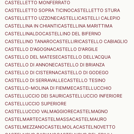
CASTELLETTO MONFERRATO
CASTELLETTO SOPRA TICINO
CASTELLETTO STURA
CASTELLETTO UZZONE
CASTELLI
CASTELLI CALEPIO
CASTELLINA IN CHIANTI
CASTELLINA MARITTIMA
CASTELLINALDO
CASTELLINO DEL BIFERNO
CASTELLINO TANARO
CASTELLIRI
CASTELLO CABIAGLIO
CASTELLO D'AGOGNA
CASTELLO D'ARGILE
CASTELLO DEL MATESE
CASTELLO DELL'ACQUA
CASTELLO DI ANNONE
CASTELLO DI BRIANZA
CASTELLO DI CISTERNA
CASTELLO DI GODEGO
CASTELLO DI SERRAVALLE
CASTELLO TESINO
CASTELLO-MOLINA DI FIEMME
CASTELLUCCHIO
CASTELLUCCIO DEI SAURI
CASTELLUCCIO INFERIORE
CASTELLUCCIO SUPERIORE
CASTELLUCCIO VALMAGGIORE
CASTELMAGNO
CASTELMARTE
CASTELMASSA
CASTELMAURO
CASTELMEZZANO
CASTELMOLA
CASTELNOVETTO