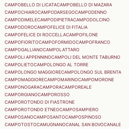
CAMPOBELLO DI LICATA
CAMPOBELLO DI MAZARA
CAMPOCHIARO
CAMPODARSEGO
CAMPODENNO
CAMPODIMELE
CAMPODIPIETRA
CAMPODOLCINO
CAMPODORO
CAMPOFELICE DI FITALIA
CAMPOFELICE DI ROCCELLA
CAMPOFILONE
CAMPOFIORITO
CAMPOFORMIDO
CAMPOFRANCO
CAMPOGALLIANO
CAMPOLATTARO
CAMPOLI APPENNINO
CAMPOLI DEL MONTE TABURNO
CAMPOLIETO
CAMPOLONGO AL TORRE
CAMPOLONGO MAGGIORE
CAMPOLONGO SUL BRENTA
CAMPOMAGGIORE
CAMPOMARINO
CAMPOMORONE
CAMPONOGARA
CAMPORA
CAMPOREALE
CAMPORGIANO
CAMPOROSSO
CAMPOROTONDO DI FIASTRONE
CAMPOROTONDO ETNEO
CAMPOSAMPIERO
CAMPOSANO
CAMPOSANTO
CAMPOSPINOSO
CAMPOTOSTO
CAMUGNANO
CANAL SAN BOVO
CANALE