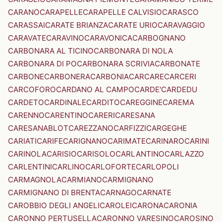
CARANO
CARAPELLE
CARAPELLE CALVISIO
CARASCO
CARASSAI
CARATE BRIANZA
CARATE URIO
CARAVAGGIO
CARAVATE
CARAVINO
CARAVONICA
CARBOGNANO
CARBONARA AL TICINO
CARBONARA DI NOLA
CARBONARA DI PO
CARBONARA SCRIVIA
CARBONATE
CARBONE
CARBONERA
CARBONIA
CARCARE
CARCERI
CARCOFORO
CARDANO AL CAMPO
CARDE'
CARDEDU
CARDETO
CARDINALE
CARDITO
CAREGGINE
CAREMA
CARENNO
CARENTINO
CARERI
CARESANA
CARESANABLOT
CAREZZANO
CARFIZZI
CARGEGHE
CARIATI
CARIFE
CARIGNANO
CARIMATE
CARINARO
CARINI
CARINOLA
CARISIO
CARISOLO
CARLANTINO
CARLAZZO
CARLENTINI
CARLINO
CARLOFORTE
CARLOPOLI
CARMAGNOLA
CARMIANO
CARMIGNANO
CARMIGNANO DI BRENTA
CARNAGO
CARNATE
CAROBBIO DEGLI ANGELI
CAROLEI
CARONA
CARONIA
CARONNO PERTUSELLA
CARONNO VARESINO
CAROSINO