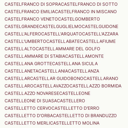
CASTELFRANCO DI SOPRA
CASTELFRANCO DI SOTTO
CASTELFRANCO EMILIA
CASTELFRANCO IN MISCANO
CASTELFRANCO VENETO
CASTELGOMBERTO
CASTELGRANDE
CASTELGUGLIELMO
CASTELGUIDONE
CASTELL'ALFERO
CASTELL'ARQUATO
CASTELL'AZZARA
CASTELL'UMBERTO
CASTELLABATE
CASTELLAFIUME
CASTELLALTO
CASTELLAMMARE DEL GOLFO
CASTELLAMMARE DI STABIA
CASTELLAMONTE
CASTELLANA GROTTE
CASTELLANA SICULA
CASTELLANETA
CASTELLANIA
CASTELLANZA
CASTELLAR
CASTELLAR GUIDOBONO
CASTELLARANO
CASTELLARO
CASTELLAVAZZO
CASTELLAZZO BORMIDA
CASTELLAZZO NOVARESE
CASTELLEONE
CASTELLEONE DI SUASA
CASTELLERO
CASTELLETTO CERVO
CASTELLETTO D'ERRO
CASTELLETTO D'ORBA
CASTELLETTO DI BRANDUZZO
CASTELLETTO MERLI
CASTELLETTO MOLINA