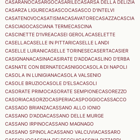
CASARANO
CASARGO
CASARILE
CASARSA DELLA DELIZIA
CASARZA LIGURE
CASASCO
CASASCO D'INTELVI
CASATENOVO
CASATISMA
CASAVATORE
CASAZZA
CASCIA
CASCIAGO
CASCIANA TERME
CASCINA
CASCINETTE D'IVREA
CASEI GEROLA
CASELETTE
CASELLA
CASELLE IN PITTARI
CASELLE LANDI
CASELLE LURANI
CASELLE TORINESE
CASERTA
CASIER
CASIGNANA
CASINA
CASIRATE D'ADDA
CASLINO D'ERBA
CASNATE CON BERNATE
CASNIGO
CASOLA DI NAPOLI
CASOLA IN LUNIGIANA
CASOLA VALSENIO
CASOLE BRUZIO
CASOLE D'ELSA
CASOLI
CASORATE PRIMO
CASORATE SEMPIONE
CASOREZZO
CASORIA
CASORZO
CASPERIA
CASPOGGIO
CASSACCO
CASSAGO BRIANZA
CASSANO ALLO IONIO
CASSANO D'ADDA
CASSANO DELLE MURGE
CASSANO IRPINO
CASSANO MAGNAGO
CASSANO SPINOLA
CASSANO VALCUVIA
CASSARO