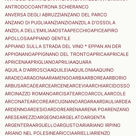
ANTRODOCO
ANTRONA SCHIERANCO
ANVERSA DEGLI ABRUZZI
ANZANO DEL PARCO
ANZANO DI PUGLIA
ANZI
ANZIO
ANZOLA D'OSSOLA
ANZOLA DELL'EMILIA
AOSTA
APECCHIO
APICE
APIRO
APOLLOSA
APPIANO GENTILE
APPIANO SULLA STRADA DEL VINO * EPPAN AN DER
APPIGNANO
APPIGNANO DEL TRONTO
APRICA
APRICALE
APRICENA
APRIGLIANO
APRILIA
AQUARA
AQUILA D'ARROSCIA
AQUILEIA
AQUILONIA
AQUINO
ARADEO
ARAGONA
ARAMENGO
ARBA
ARBOREA
ARBORIO
ARBUS
ARCADE
ARCE
ARCENE
ARCEVIA
ARCHI
ARCIDOSSO
ARCINAZZO ROMANO
ARCISATE
ARCO
ARCOLA
ARCOLE
ARCONATE
ARCORE
ARCUGNANO
ARDARA
ARDAULI
ARDEA
ARDENNO
ARDESIO
ARDORE
ARENA
ARENA PO
ARENZANO
ARESE
AREZZO
ARGEGNO
ARGELATO
ARGENTA
ARGENTERA
ARGUELLO
ARGUSTO
ARI
ARIANO IRPINO
ARIANO NEL POLESINE
ARICCIA
ARIELLI
ARIENZO