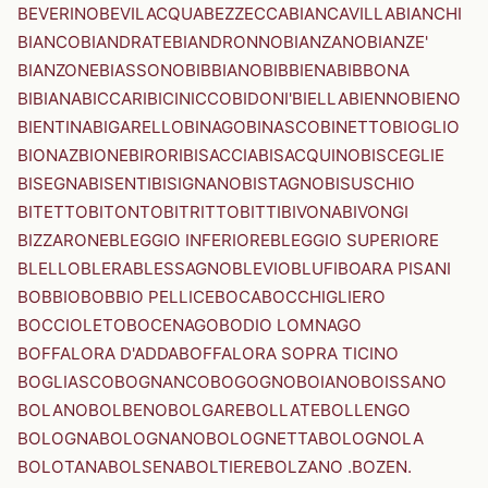
BEVERINO
BEVILACQUA
BEZZECCA
BIANCAVILLA
BIANCHI
BIANCO
BIANDRATE
BIANDRONNO
BIANZANO
BIANZE'
BIANZONE
BIASSONO
BIBBIANO
BIBBIENA
BIBBONA
BIBIANA
BICCARI
BICINICCO
BIDONI'
BIELLA
BIENNO
BIENO
BIENTINA
BIGARELLO
BINAGO
BINASCO
BINETTO
BIOGLIO
BIONAZ
BIONE
BIRORI
BISACCIA
BISACQUINO
BISCEGLIE
BISEGNA
BISENTI
BISIGNANO
BISTAGNO
BISUSCHIO
BITETTO
BITONTO
BITRITTO
BITTI
BIVONA
BIVONGI
BIZZARONE
BLEGGIO INFERIORE
BLEGGIO SUPERIORE
BLELLO
BLERA
BLESSAGNO
BLEVIO
BLUFI
BOARA PISANI
BOBBIO
BOBBIO PELLICE
BOCA
BOCCHIGLIERO
BOCCIOLETO
BOCENAGO
BODIO LOMNAGO
BOFFALORA D'ADDA
BOFFALORA SOPRA TICINO
BOGLIASCO
BOGNANCO
BOGOGNO
BOIANO
BOISSANO
BOLANO
BOLBENO
BOLGARE
BOLLATE
BOLLENGO
BOLOGNA
BOLOGNANO
BOLOGNETTA
BOLOGNOLA
BOLOTANA
BOLSENA
BOLTIERE
BOLZANO .BOZEN.