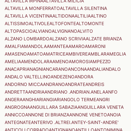
ALTAVILLA IRPINA
ALTAVILLA MILICIA
ALTAVILLA MONFERRATO
ALTAVILLA SILENTINA
ALTAVILLA VICENTINA
ALTIDONA
ALTILIA
ALTINO
ALTISSIMO
ALTIVOLE
ALTOFONTE
ALTOMONTE
ALTOPASCIO
ALVIANO
ALVIGNANO
ALVITO
ALZANO LOMBARDO
ALZANO SCRIVIA
ALZATE BRIANZA
AMALFI
AMANDOLA
AMANTEA
AMARO
AMARONI
AMASENO
AMATO
AMATRICE
AMBIVERE
AMBLAR
AMEGLIA
AMELIA
AMENDOLARA
AMENO
AMOROSI
AMPEZZO
ANACAPRI
ANAGNI
ANCARANO
ANCONA
ANDALI
ANDALO
ANDALO VALTELLINO
ANDEZENO
ANDORA
ANDORNO MICCA
ANDRANO
ANDRATE
ANDREIS
ANDRETTA
ANDRIA
ANDRIANO .ANDRIAN.
ANELA
ANFO
ANGERA
ANGHIARI
ANGIARI
ANGOLO TERME
ANGRI
ANGROGNA
ANGUILLARA SABAZIA
ANGUILLARA VENETA
ANNICCO
ANNONE DI BRIANZA
ANNONE VENETO
ANOIA
ANTEGNATE
ANTERIVO .ALTREI.
ANTEY-SAINT-ANDRE'
ANTICOLI CORRADO
ANTIGNANO
ANTILLO
ANTONIMINA