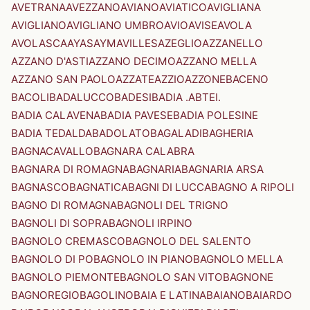
AVETRANA
AVEZZANO
AVIANO
AVIATICO
AVIGLIANA
AVIGLIANO
AVIGLIANO UMBRO
AVIO
AVISE
AVOLA
AVOLASCA
AYAS
AYMAVILLES
AZEGLIO
AZZANELLO
AZZANO D'ASTI
AZZANO DECIMO
AZZANO MELLA
AZZANO SAN PAOLO
AZZATE
AZZIO
AZZONE
BACENO
BACOLI
BADALUCCO
BADESI
BADIA .ABTEI.
BADIA CALAVENA
BADIA PAVESE
BADIA POLESINE
BADIA TEDALDA
BADOLATO
BAGALADI
BAGHERIA
BAGNACAVALLO
BAGNARA CALABRA
BAGNARA DI ROMAGNA
BAGNARIA
BAGNARIA ARSA
BAGNASCO
BAGNATICA
BAGNI DI LUCCA
BAGNO A RIPOLI
BAGNO DI ROMAGNA
BAGNOLI DEL TRIGNO
BAGNOLI DI SOPRA
BAGNOLI IRPINO
BAGNOLO CREMASCO
BAGNOLO DEL SALENTO
BAGNOLO DI PO
BAGNOLO IN PIANO
BAGNOLO MELLA
BAGNOLO PIEMONTE
BAGNOLO SAN VITO
BAGNONE
BAGNOREGIO
BAGOLINO
BAIA E LATINA
BAIANO
BAIARDO