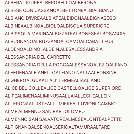
ALBERA LIGURE
ALBEROBELLO
ALBERONA
ALBESE CON CASSANO
ALBETTONE
ALBI
ALBIANO
ALBIANO D'IVREA
ALBIATE
ALBIDONA
ALBIGNASEGO
ALBINEA
ALBINO
ALBIOLO
ALBISOLA SUPERIORE
ALBISSOLA MARINA
ALBIZZATE
ALBONESE
ALBOSAGGIA
ALBUGNANO
ALBUZZANO
ALCAMO
ALCARA LI FUSI
ALDENO
ALDINO .ALDEIN.
ALES
ALESSANDRIA
ALESSANDRIA DEL CARRETTO
ALESSANDRIA DELLA ROCCA
ALESSANO
ALEZIO
ALFANO
ALFEDENA
ALFIANELLO
ALFIANO NATTA
ALFONSINE
ALGHERO
ALGUA
ALI'
ALI' TERME
ALIA
ALIANO
ALICE BEL COLLE
ALICE CASTELLO
ALICE SUPERIORE
ALIFE
ALIMENA
ALIMINUSA
ALLAI
ALLEGHE
ALLEIN
ALLERONA
ALLISTE
ALLUMIERE
ALLUVIONI CAMBIO'
ALME'
ALMENNO SAN BARTOLOMEO
ALMENNO SAN SALVATORE
ALMESE
ALONTE
ALPETTE
ALPIGNANO
ALSENO
ALSERIO
ALTAMURA
ALTARE