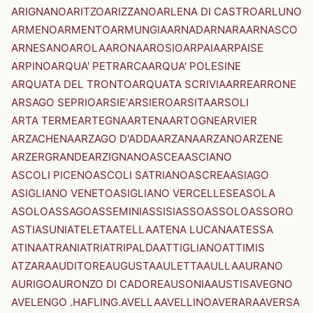
ARIGNANO
ARITZO
ARIZZANO
ARLENA DI CASTRO
ARLUNO
ARMENO
ARMENTO
ARMUNGIA
ARNAD
ARNARA
ARNASCO
ARNESANO
AROLA
ARONA
AROSIO
ARPAIA
ARPAISE
ARPINO
ARQUA' PETRARCA
ARQUA' POLESINE
ARQUATA DEL TRONTO
ARQUATA SCRIVIA
ARRE
ARRONE
ARSAGO SEPRIO
ARSIE'
ARSIERO
ARSITA
ARSOLI
ARTA TERME
ARTEGNA
ARTENA
ARTOGNE
ARVIER
ARZACHENA
ARZAGO D'ADDA
ARZANA
ARZANO
ARZENE
ARZERGRANDE
ARZIGNANO
ASCEA
ASCIANO
ASCOLI PICENO
ASCOLI SATRIANO
ASCREA
ASIAGO
ASIGLIANO VENETO
ASIGLIANO VERCELLESE
ASOLA
ASOLO
ASSAGO
ASSEMINI
ASSISI
ASSO
ASSOLO
ASSORO
ASTI
ASUNI
ATELETA
ATELLA
ATENA LUCANA
ATESSA
ATINA
ATRANI
ATRI
ATRIPALDA
ATTIGLIANO
ATTIMIS
ATZARA
AUDITORE
AUGUSTA
AULETTA
AULLA
AURANO
AURIGO
AURONZO DI CADORE
AUSONIA
AUSTIS
AVEGNO
AVELENGO .HAFLING.
AVELLA
AVELLINO
AVERARA
AVERSA