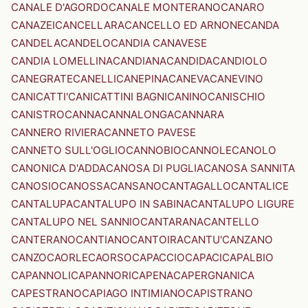
CANALE D'AGORDO
CANALE MONTERANO
CANARO
CANAZEI
CANCELLARA
CANCELLO ED ARNONE
CANDA
CANDELA
CANDELO
CANDIA CANAVESE
CANDIA LOMELLINA
CANDIANA
CANDIDA
CANDIOLO
CANEGRATE
CANELLI
CANEPINA
CANEVA
CANEVINO
CANICATTI'
CANICATTINI BAGNI
CANINO
CANISCHIO
CANISTRO
CANNA
CANNALONGA
CANNARA
CANNERO RIVIERA
CANNETO PAVESE
CANNETO SULL'OGLIO
CANNOBIO
CANNOLE
CANOLO
CANONICA D'ADDA
CANOSA DI PUGLIA
CANOSA SANNITA
CANOSIO
CANOSSA
CANSANO
CANTAGALLO
CANTALICE
CANTALUPA
CANTALUPO IN SABINA
CANTALUPO LIGURE
CANTALUPO NEL SANNIO
CANTARANA
CANTELLO
CANTERANO
CANTIANO
CANTOIRA
CANTU'
CANZANO
CANZO
CAORLE
CAORSO
CAPACCIO
CAPACI
CAPALBIO
CAPANNOLI
CAPANNORI
CAPENA
CAPERGNANICA
CAPESTRANO
CAPIAGO INTIMIANO
CAPISTRANO