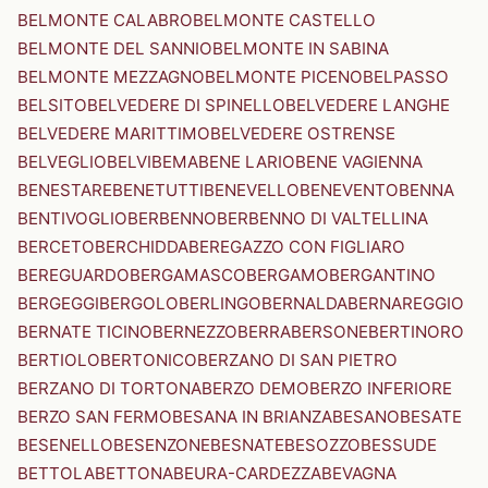
BELMONTE CALABRO
BELMONTE CASTELLO
BELMONTE DEL SANNIO
BELMONTE IN SABINA
BELMONTE MEZZAGNO
BELMONTE PICENO
BELPASSO
BELSITO
BELVEDERE DI SPINELLO
BELVEDERE LANGHE
BELVEDERE MARITTIMO
BELVEDERE OSTRENSE
BELVEGLIO
BELVI
BEMA
BENE LARIO
BENE VAGIENNA
BENESTARE
BENETUTTI
BENEVELLO
BENEVENTO
BENNA
BENTIVOGLIO
BERBENNO
BERBENNO DI VALTELLINA
BERCETO
BERCHIDDA
BEREGAZZO CON FIGLIARO
BEREGUARDO
BERGAMASCO
BERGAMO
BERGANTINO
BERGEGGI
BERGOLO
BERLINGO
BERNALDA
BERNAREGGIO
BERNATE TICINO
BERNEZZO
BERRA
BERSONE
BERTINORO
BERTIOLO
BERTONICO
BERZANO DI SAN PIETRO
BERZANO DI TORTONA
BERZO DEMO
BERZO INFERIORE
BERZO SAN FERMO
BESANA IN BRIANZA
BESANO
BESATE
BESENELLO
BESENZONE
BESNATE
BESOZZO
BESSUDE
BETTOLA
BETTONA
BEURA-CARDEZZA
BEVAGNA