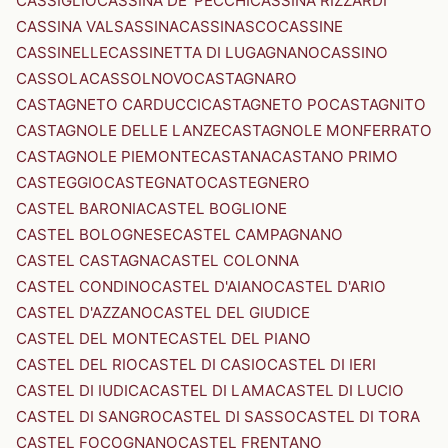
CASSIGLIO
CASSINA DE' PECCHI
CASSINA RIZZARDI
CASSINA VALSASSINA
CASSINASCO
CASSINE
CASSINELLE
CASSINETTA DI LUGAGNANO
CASSINO
CASSOLA
CASSOLNOVO
CASTAGNARO
CASTAGNETO CARDUCCI
CASTAGNETO PO
CASTAGNITO
CASTAGNOLE DELLE LANZE
CASTAGNOLE MONFERRATO
CASTAGNOLE PIEMONTE
CASTANA
CASTANO PRIMO
CASTEGGIO
CASTEGNATO
CASTEGNERO
CASTEL BARONIA
CASTEL BOGLIONE
CASTEL BOLOGNESE
CASTEL CAMPAGNANO
CASTEL CASTAGNA
CASTEL COLONNA
CASTEL CONDINO
CASTEL D'AIANO
CASTEL D'ARIO
CASTEL D'AZZANO
CASTEL DEL GIUDICE
CASTEL DEL MONTE
CASTEL DEL PIANO
CASTEL DEL RIO
CASTEL DI CASIO
CASTEL DI IERI
CASTEL DI IUDICA
CASTEL DI LAMA
CASTEL DI LUCIO
CASTEL DI SANGRO
CASTEL DI SASSO
CASTEL DI TORA
CASTEL FOCOGNANO
CASTEL FRENTANO