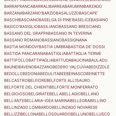
BARRAFRANCA
BARRALI
BARREA
BARUMINI
BARZAGO
BARZANA
BARZANO'
BARZIO
BASALUZZO
BASCAPE'
BASCHI
BASCIANO
BASELGA DI PINE'
BASELICE
BASIANO
BASICO'
BASIGLIO
BASILIANO
BASSANO BRESCIANO
BASSANO DEL GRAPPA
BASSANO IN TEVERINA
BASSANO ROMANO
BASSIANO
BASSIGNANA
BASTIA MONDOVI'
BASTIA UMBRA
BASTIDA DE' DOSSI
BASTIDA PANCARANA
BASTIGLIA
BATTAGLIA TERME
BATTIFOLLO
BATTIPAGLIA
BATTUDA
BAUCINA
BAULADU
BAUNEI
BAVENO
BAZZANO
BEDERO VALCUVIA
BEDIZZOLE
BEDOLLO
BEDONIA
BEDULITA
BEE
BEINASCO
BEINETTE
BELCASTRO
BELFIORE
BELFORTE ALL'ISAURO
BELFORTE DEL CHIENTI
BELFORTE MONFERRATO
BELGIOIOSO
BELGIRATE
BELLA
BELLAGIO
BELLANO
BELLANTE
BELLARIA-IGEA MARINA
BELLEGRA
BELLINO
BELLINZAGO LOMBARDO
BELLINZAGO NOVARESE
BELLIZZI
BELLONA
BELLOSGUARDO
BELLUNO
BELLUSCO