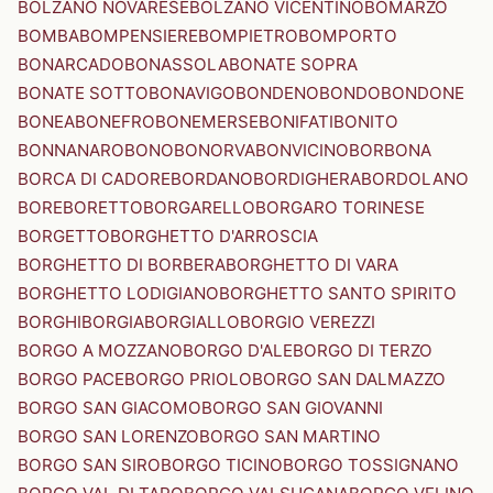
BOLZANO NOVARESE
BOLZANO VICENTINO
BOMARZO
BOMBA
BOMPENSIERE
BOMPIETRO
BOMPORTO
BONARCADO
BONASSOLA
BONATE SOPRA
BONATE SOTTO
BONAVIGO
BONDENO
BONDO
BONDONE
BONEA
BONEFRO
BONEMERSE
BONIFATI
BONITO
BONNANARO
BONO
BONORVA
BONVICINO
BORBONA
BORCA DI CADORE
BORDANO
BORDIGHERA
BORDOLANO
BORE
BORETTO
BORGARELLO
BORGARO TORINESE
BORGETTO
BORGHETTO D'ARROSCIA
BORGHETTO DI BORBERA
BORGHETTO DI VARA
BORGHETTO LODIGIANO
BORGHETTO SANTO SPIRITO
BORGHI
BORGIA
BORGIALLO
BORGIO VEREZZI
BORGO A MOZZANO
BORGO D'ALE
BORGO DI TERZO
BORGO PACE
BORGO PRIOLO
BORGO SAN DALMAZZO
BORGO SAN GIACOMO
BORGO SAN GIOVANNI
BORGO SAN LORENZO
BORGO SAN MARTINO
BORGO SAN SIRO
BORGO TICINO
BORGO TOSSIGNANO