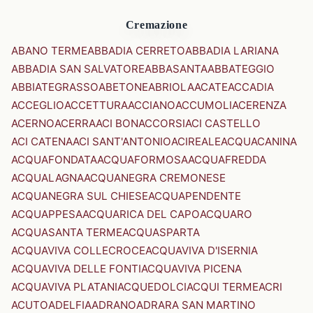
Cremazione
ABANO TERME
ABBADIA CERRETO
ABBADIA LARIANA
ABBADIA SAN SALVATORE
ABBASANTA
ABBATEGGIO
ABBIATEGRASSO
ABETONE
ABRIOLA
ACATE
ACCADIA
ACCEGLIO
ACCETTURA
ACCIANO
ACCUMOLI
ACERENZA
ACERNO
ACERRA
ACI BONACCORSI
ACI CASTELLO
ACI CATENA
ACI SANT'ANTONIO
ACIREALE
ACQUACANINA
ACQUAFONDATA
ACQUAFORMOSA
ACQUAFREDDA
ACQUALAGNA
ACQUANEGRA CREMONESE
ACQUANEGRA SUL CHIESE
ACQUAPENDENTE
ACQUAPPESA
ACQUARICA DEL CAPO
ACQUARO
ACQUASANTA TERME
ACQUASPARTA
ACQUAVIVA COLLECROCE
ACQUAVIVA D'ISERNIA
ACQUAVIVA DELLE FONTI
ACQUAVIVA PICENA
ACQUAVIVA PLATANI
ACQUEDOLCI
ACQUI TERME
ACRI
ACUTO
ADELFIA
ADRANO
ADRARA SAN MARTINO