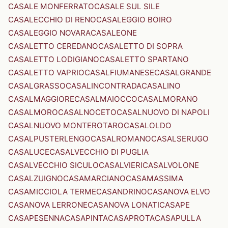
CASALE MONFERRATO
CASALE SUL SILE
CASALECCHIO DI RENO
CASALEGGIO BOIRO
CASALEGGIO NOVARA
CASALEONE
CASALETTO CEREDANO
CASALETTO DI SOPRA
CASALETTO LODIGIANO
CASALETTO SPARTANO
CASALETTO VAPRIO
CASALFIUMANESE
CASALGRANDE
CASALGRASSO
CASALINCONTRADA
CASALINO
CASALMAGGIORE
CASALMAIOCCO
CASALMORANO
CASALMORO
CASALNOCETO
CASALNUOVO DI NAPOLI
CASALNUOVO MONTEROTARO
CASALOLDO
CASALPUSTERLENGO
CASALROMANO
CASALSERUGO
CASALUCE
CASALVECCHIO DI PUGLIA
CASALVECCHIO SICULO
CASALVIERI
CASALVOLONE
CASALZUIGNO
CASAMARCIANO
CASAMASSIMA
CASAMICCIOLA TERME
CASANDRINO
CASANOVA ELVO
CASANOVA LERRONE
CASANOVA LONATI
CASAPE
CASAPESENNA
CASAPINTA
CASAPROTA
CASAPULLA