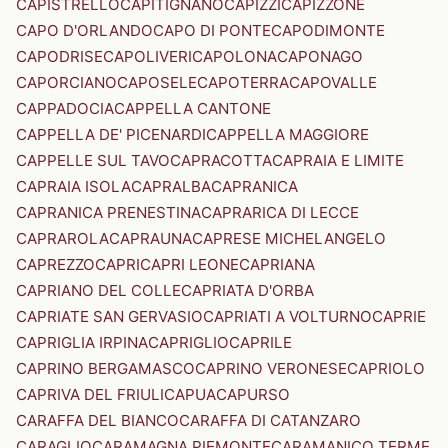
CAPISTRELLO
CAPITIGNANO
CAPIZZI
CAPIZZONE
CAPO D'ORLANDO
CAPO DI PONTE
CAPODIMONTE
CAPODRISE
CAPOLIVERI
CAPOLONA
CAPONAGO
CAPORCIANO
CAPOSELE
CAPOTERRA
CAPOVALLE
CAPPADOCIA
CAPPELLA CANTONE
CAPPELLA DE' PICENARDI
CAPPELLA MAGGIORE
CAPPELLE SUL TAVO
CAPRACOTTA
CAPRAIA E LIMITE
CAPRAIA ISOLA
CAPRALBA
CAPRANICA
CAPRANICA PRENESTINA
CAPRARICA DI LECCE
CAPRAROLA
CAPRAUNA
CAPRESE MICHELANGELO
CAPREZZO
CAPRI
CAPRI LEONE
CAPRIANA
CAPRIANO DEL COLLE
CAPRIATA D'ORBA
CAPRIATE SAN GERVASIO
CAPRIATI A VOLTURNO
CAPRIE
CAPRIGLIA IRPINA
CAPRIGLIO
CAPRILE
CAPRINO BERGAMASCO
CAPRINO VERONESE
CAPRIOLO
CAPRIVA DEL FRIULI
CAPUA
CAPURSO
CARAFFA DEL BIANCO
CARAFFA DI CATANZARO
CARAGLIO
CARAMAGNA PIEMONTE
CARAMANICO TERME