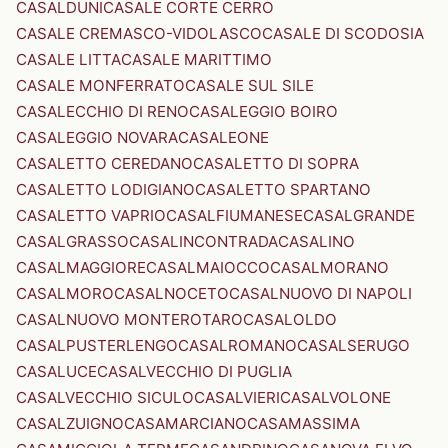
CASALDUNI
CASALE CORTE CERRO
CASALE CREMASCO-VIDOLASCO
CASALE DI SCODOSIA
CASALE LITTA
CASALE MARITTIMO
CASALE MONFERRATO
CASALE SUL SILE
CASALECCHIO DI RENO
CASALEGGIO BOIRO
CASALEGGIO NOVARA
CASALEONE
CASALETTO CEREDANO
CASALETTO DI SOPRA
CASALETTO LODIGIANO
CASALETTO SPARTANO
CASALETTO VAPRIO
CASALFIUMANESE
CASALGRANDE
CASALGRASSO
CASALINCONTRADA
CASALINO
CASALMAGGIORE
CASALMAIOCCO
CASALMORANO
CASALMORO
CASALNOCETO
CASALNUOVO DI NAPOLI
CASALNUOVO MONTEROTARO
CASALOLDO
CASALPUSTERLENGO
CASALROMANO
CASALSERUGO
CASALUCE
CASALVECCHIO DI PUGLIA
CASALVECCHIO SICULO
CASALVIERI
CASALVOLONE
CASALZUIGNO
CASAMARCIANO
CASAMASSIMA