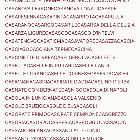
CASAMICCIOLA TERME
CASANDRINO
CASANOVA ELVO
CASANOVA LERRONE
CASANOVA LONATI
CASAPE
CASAPESENNA
CASAPINTA
CASAPROTA
CASAPULLA
CASARANO
CASARGO
CASARILE
CASARSA DELLA DELIZIA
CASARZA LIGURE
CASASCO
CASASCO D'INTELVI
CASATENOVO
CASATISMA
CASAVATORE
CASAZZA
CASCIA
CASCIAGO
CASCIANA TERME
CASCINA
CASCINETTE D'IVREA
CASEI GEROLA
CASELETTE
CASELLA
CASELLE IN PITTARI
CASELLE LANDI
CASELLE LURANI
CASELLE TORINESE
CASERTA
CASIER
CASIGNANA
CASINA
CASIRATE D'ADDA
CASLINO D'ERBA
CASNATE CON BERNATE
CASNIGO
CASOLA DI NAPOLI
CASOLA IN LUNIGIANA
CASOLA VALSENIO
CASOLE BRUZIO
CASOLE D'ELSA
CASOLI
CASORATE PRIMO
CASORATE SEMPIONE
CASOREZZO
CASORIA
CASORZO
CASPERIA
CASPOGGIO
CASSACCO
CASSAGO BRIANZA
CASSANO ALLO IONIO
CASSANO D'ADDA
CASSANO DELLE MURGE