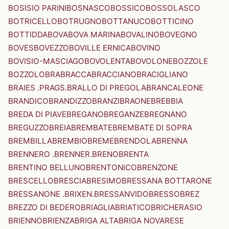
BOSISIO PARINI
BOSNASCO
BOSSICO
BOSSOLASCO
BOTRICELLO
BOTRUGNO
BOTTANUCO
BOTTICINO
BOTTIDDA
BOVA
BOVA MARINA
BOVALINO
BOVEGNO
BOVES
BOVEZZO
BOVILLE ERNICA
BOVINO
BOVISIO-MASCIAGO
BOVOLENTA
BOVOLONE
BOZZOLE
BOZZOLO
BRA
BRACCA
BRACCIANO
BRACIGLIANO
BRAIES .PRAGS.
BRALLO DI PREGOLA
BRANCALEONE
BRANDICO
BRANDIZZO
BRANZI
BRAONE
BREBBIA
BREDA DI PIAVE
BREGANO
BREGANZE
BREGNANO
BREGUZZO
BREIA
BREMBATE
BREMBATE DI SOPRA
BREMBILLA
BREMBIO
BREME
BRENDOLA
BRENNA
BRENNERO .BRENNER.
BRENO
BRENTA
BRENTINO BELLUNO
BRENTONICO
BRENZONE
BRESCELLO
BRESCIA
BRESIMO
BRESSANA BOTTARONE
BRESSANONE .BRIXEN.
BRESSANVIDO
BRESSO
BREZ
BREZZO DI BEDERO
BRIAGLIA
BRIATICO
BRICHERASIO
BRIENNO
BRIENZA
BRIGA ALTA
BRIGA NOVARESE