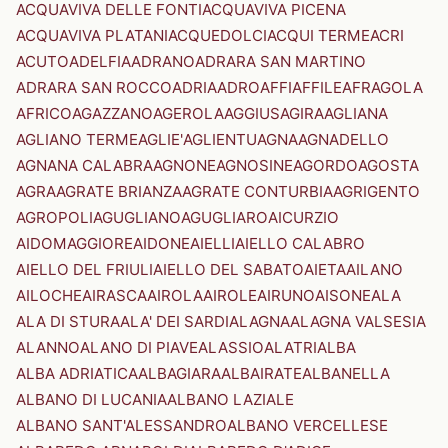
ACQUAVIVA DELLE FONTI
ACQUAVIVA PICENA
ACQUAVIVA PLATANI
ACQUEDOLCI
ACQUI TERME
ACRI
ACUTO
ADELFIA
ADRANO
ADRARA SAN MARTINO
ADRARA SAN ROCCO
ADRIA
ADRO
AFFI
AFFILE
AFRAGOLA
AFRICO
AGAZZANO
AGEROLA
AGGIUS
AGIRA
AGLIANA
AGLIANO TERME
AGLIE'
AGLIENTU
AGNA
AGNADELLO
AGNANA CALABRA
AGNONE
AGNOSINE
AGORDO
AGOSTA
AGRA
AGRATE BRIANZA
AGRATE CONTURBIA
AGRIGENTO
AGROPOLI
AGUGLIANO
AGUGLIARO
AICURZIO
AIDOMAGGIORE
AIDONE
AIELLI
AIELLO CALABRO
AIELLO DEL FRIULI
AIELLO DEL SABATO
AIETA
AILANO
AILOCHE
AIRASCA
AIROLA
AIROLE
AIRUNO
AISONE
ALA
ALA DI STURA
ALA' DEI SARDI
ALAGNA
ALAGNA VALSESIA
ALANNO
ALANO DI PIAVE
ALASSIO
ALATRI
ALBA
ALBA ADRIATICA
ALBAGIARA
ALBAIRATE
ALBANELLA
ALBANO DI LUCANIA
ALBANO LAZIALE
ALBANO SANT'ALESSANDRO
ALBANO VERCELLESE