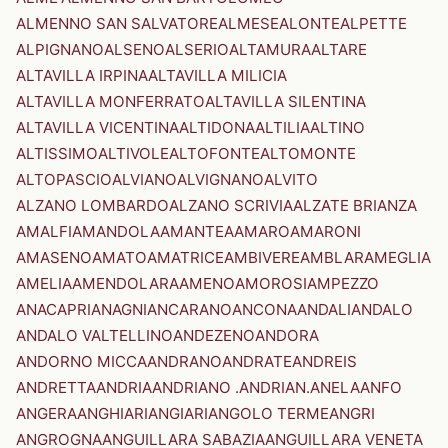
ALMENNO SAN SALVATORE
ALMESE
ALONTE
ALPETTE
ALPIGNANO
ALSENO
ALSERIO
ALTAMURA
ALTARE
ALTAVILLA IRPINA
ALTAVILLA MILICIA
ALTAVILLA MONFERRATO
ALTAVILLA SILENTINA
ALTAVILLA VICENTINA
ALTIDONA
ALTILIA
ALTINO
ALTISSIMO
ALTIVOLE
ALTOFONTE
ALTOMONTE
ALTOPASCIO
ALVIANO
ALVIGNANO
ALVITO
ALZANO LOMBARDO
ALZANO SCRIVIA
ALZATE BRIANZA
AMALFI
AMANDOLA
AMANTEA
AMARO
AMARONI
AMASENO
AMATO
AMATRICE
AMBIVERE
AMBLAR
AMEGLIA
AMELIA
AMENDOLARA
AMENO
AMOROSI
AMPEZZO
ANACAPRI
ANAGNI
ANCARANO
ANCONA
ANDALI
ANDALO
ANDALO VALTELLINO
ANDEZENO
ANDORA
ANDORNO MICCA
ANDRANO
ANDRATE
ANDREIS
ANDRETTA
ANDRIA
ANDRIANO .ANDRIAN.
ANELA
ANFO
ANGERA
ANGHIARI
ANGIARI
ANGOLO TERME
ANGRI
ANGROGNA
ANGUILLARA SABAZIA
ANGUILLARA VENETA