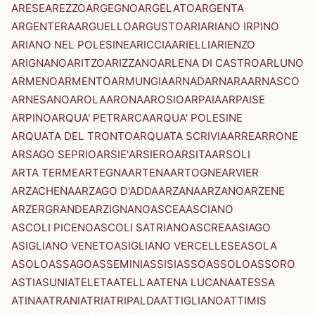
ARESE
AREZZO
ARGEGNO
ARGELATO
ARGENTA
ARGENTERA
ARGUELLO
ARGUSTO
ARI
ARIANO IRPINO
ARIANO NEL POLESINE
ARICCIA
ARIELLI
ARIENZO
ARIGNANO
ARITZO
ARIZZANO
ARLENA DI CASTRO
ARLUNO
ARMENO
ARMENTO
ARMUNGIA
ARNAD
ARNARA
ARNASCO
ARNESANO
AROLA
ARONA
AROSIO
ARPAIA
ARPAISE
ARPINO
ARQUA' PETRARCA
ARQUA' POLESINE
ARQUATA DEL TRONTO
ARQUATA SCRIVIA
ARRE
ARRONE
ARSAGO SEPRIO
ARSIE'
ARSIERO
ARSITA
ARSOLI
ARTA TERME
ARTEGNA
ARTENA
ARTOGNE
ARVIER
ARZACHENA
ARZAGO D'ADDA
ARZANA
ARZANO
ARZENE
ARZERGRANDE
ARZIGNANO
ASCEA
ASCIANO
ASCOLI PICENO
ASCOLI SATRIANO
ASCREA
ASIAGO
ASIGLIANO VENETO
ASIGLIANO VERCELLESE
ASOLA
ASOLO
ASSAGO
ASSEMINI
ASSISI
ASSO
ASSOLO
ASSORO
ASTI
ASUNI
ATELETA
ATELLA
ATENA LUCANA
ATESSA
ATINA
ATRANI
ATRI
ATRIPALDA
ATTIGLIANO
ATTIMIS