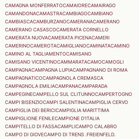
CAMAGNA MONFERRATO
CAMAIORE
CAMAIRAGO
CAMANDONA
CAMASTRA
CAMBIAGO
CAMBIANO
CAMBIASCA
CAMBURZANO
CAMERANA
CAMERANO
CAMERANO CASASCO
CAMERATA CORNELLO
CAMERATA NUOVA
CAMERATA PICENA
CAMERI
CAMERINO
CAMEROTA
CAMIGLIANO
CAMINATA
CAMINO
CAMINO AL TAGLIAMENTO
CAMISANO
CAMISANO VICENTINO
CAMMARATA
CAMO
CAMOGLI
CAMPAGNA
CAMPAGNA LUPIA
CAMPAGNANO DI ROMA
CAMPAGNATICO
CAMPAGNOLA CREMASCA
CAMPAGNOLA EMILIA
CAMPANA
CAMPARADA
CAMPEGINE
CAMPELLO SUL CLITUNNO
CAMPERTOGNO
CAMPI BISENZIO
CAMPI SALENTINA
CAMPIGLIA CERVO
CAMPIGLIA DEI BERICI
CAMPIGLIA MARITTIMA
CAMPIGLIONE FENILE
CAMPIONE D'ITALIA
CAMPITELLO DI FASSA
CAMPLI
CAMPO CALABRO
CAMPO DI GIOVE
CAMPO DI TRENS .FREIENFELD.