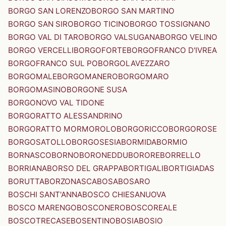
BORGO SAN LORENZO
BORGO SAN MARTINO
BORGO SAN SIRO
BORGO TICINO
BORGO TOSSIGNANO
BORGO VAL DI TARO
BORGO VALSUGANA
BORGO VELINO
BORGO VERCELLI
BORGOFORTE
BORGOFRANCO D'IVREA
BORGOFRANCO SUL PO
BORGOLAVEZZARO
BORGOMALE
BORGOMANERO
BORGOMARO
BORGOMASINO
BORGONE SUSA
BORGONOVO VAL TIDONE
BORGORATTO ALESSANDRINO
BORGORATTO MORMOROLO
BORGORICCO
BORGOROSE
BORGOSATOLLO
BORGOSESIA
BORMIDA
BORMIO
BORNASCO
BORNO
BORONEDDU
BORORE
BORRELLO
BORRIANA
BORSO DEL GRAPPA
BORTIGALI
BORTIGIADAS
BORUTTA
BORZONASCA
BOSA
BOSARO
BOSCHI SANT'ANNA
BOSCO CHIESANUOVA
BOSCO MARENGO
BOSCONERO
BOSCOREALE
BOSCOTRECASE
BOSENTINO
BOSIA
BOSIO