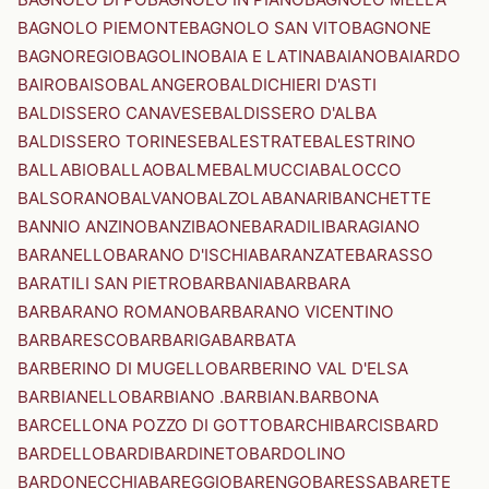
BAGNOLO PIEMONTE
BAGNOLO SAN VITO
BAGNONE
BAGNOREGIO
BAGOLINO
BAIA E LATINA
BAIANO
BAIARDO
BAIRO
BAISO
BALANGERO
BALDICHIERI D'ASTI
BALDISSERO CANAVESE
BALDISSERO D'ALBA
BALDISSERO TORINESE
BALESTRATE
BALESTRINO
BALLABIO
BALLAO
BALME
BALMUCCIA
BALOCCO
BALSORANO
BALVANO
BALZOLA
BANARI
BANCHETTE
BANNIO ANZINO
BANZI
BAONE
BARADILI
BARAGIANO
BARANELLO
BARANO D'ISCHIA
BARANZATE
BARASSO
BARATILI SAN PIETRO
BARBANIA
BARBARA
BARBARANO ROMANO
BARBARANO VICENTINO
BARBARESCO
BARBARIGA
BARBATA
BARBERINO DI MUGELLO
BARBERINO VAL D'ELSA
BARBIANELLO
BARBIANO .BARBIAN.
BARBONA
BARCELLONA POZZO DI GOTTO
BARCHI
BARCIS
BARD
BARDELLO
BARDI
BARDINETO
BARDOLINO
BARDONECCHIA
BAREGGIO
BARENGO
BARESSA
BARETE