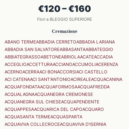
€120 – €160
Fiori a BLEGGIO SUPERIORE
Cremazione
ABANO TERME
ABBADIA CERRETO
ABBADIA LARIANA
ABBADIA SAN SALVATORE
ABBASANTA
ABBATEGGIO
ABBIATEGRASSO
ABETONE
ABRIOLA
ACATE
ACCADIA
ACCEGLIO
ACCETTURA
ACCIANO
ACCUMOLI
ACERENZA
ACERNO
ACERRA
ACI BONACCORSI
ACI CASTELLO
ACI CATENA
ACI SANT'ANTONIO
ACIREALE
ACQUACANINA
ACQUAFONDATA
ACQUAFORMOSA
ACQUAFREDDA
ACQUALAGNA
ACQUANEGRA CREMONESE
ACQUANEGRA SUL CHIESE
ACQUAPENDENTE
ACQUAPPESA
ACQUARICA DEL CAPO
ACQUARO
ACQUASANTA TERME
ACQUASPARTA
ACQUAVIVA COLLECROCE
ACQUAVIVA D'ISERNIA