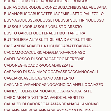
BURAGO DI MOLGORA
BURCEI
BURGIO
BURGOS
BURIASCO
BUROLO
BURONZO
BUSACHI
BUSALLA
BUSANA
BUSANO
BUSCA
BUSCATE
BUSCEMI
BUSETO PALIZZOLO
BUSNAGO
BUSSERO
BUSSETO
BUSSI SUL TIRINO
BUSSO
BUSSOLENGO
BUSSOLENO
BUSTO ARSIZIO
BUSTO GAROLFO
BUTERA
BUTI
BUTTAPIETRA
BUTTIGLIERA ALTA
BUTTIGLIERA D'ASTI
BUTTRIO
CA' D'ANDREA
CABELLA LIGURE
CABIATE
CABRAS
CACCAMO
CACCURI
CADEGLIANO-VICONAGO
CADELBOSCO DI SOPRA
CADEO
CADERZONE
CADONEGHE
CADORAGO
CADREZZATE
CAERANO DI SAN MARCO
CAFASSE
CAGGIANO
CAGLI
CAGLIARI
CAGLIO
CAGNANO AMITERNO
CAGNANO VARANO
CAGNO
CAGNO'
CAIANELLO
CAIAZZO
CAINES .KUENS.
CAINO
CAIOLO
CAIRANO
CAIRATE
CAIRO MONTENOTTE
CAIVANO
CALABRITTO
CALALZO DI CADORE
CALAMANDRANA
CALAMONACI
CALANGIANUS
CALANNA
CALASCA-CASTIGLIONE