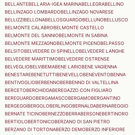
BELLANTE
BELLARIA-IGEA MARINA
BELLEGRA
BELLINO
BELLINZAGO LOMBARDO
BELLINZAGO NOVARESE
BELLIZZI
BELLONA
BELLOSGUARDO
BELLUNO
BELLUSCO
BELMONTE CALABRO
BELMONTE CASTELLO
BELMONTE DEL SANNIO
BELMONTE IN SABINA
BELMONTE MEZZAGNO
BELMONTE PICENO
BELPASSO
BELSITO
BELVEDERE DI SPINELLO
BELVEDERE LANGHE
BELVEDERE MARITTIMO
BELVEDERE OSTRENSE
BELVEGLIO
BELVI
BEMA
BENE LARIO
BENE VAGIENNA
BENESTARE
BENETUTTI
BENEVELLO
BENEVENTO
BENNA
BENTIVOGLIO
BERBENNO
BERBENNO DI VALTELLINA
BERCETO
BERCHIDDA
BEREGAZZO CON FIGLIARO
BEREGUARDO
BERGAMASCO
BERGAMO
BERGANTINO
BERGEGGI
BERGOLO
BERLINGO
BERNALDA
BERNAREGGIO
BERNATE TICINO
BERNEZZO
BERRA
BERSONE
BERTINORO
BERTIOLO
BERTONICO
BERZANO DI SAN PIETRO
BERZANO DI TORTONA
BERZO DEMO
BERZO INFERIORE