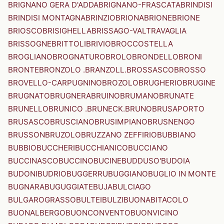
BRIGNANO GERA D'ADDA
BRIGNANO-FRASCATA
BRINDISI
BRINDISI MONTAGNA
BRINZIO
BRIONA
BRIONE
BRIONE
BRIOSCO
BRISIGHELLA
BRISSAGO-VALTRAVAGLIA
BRISSOGNE
BRITTOLI
BRIVIO
BROCCOSTELLA
BROGLIANO
BROGNATURO
BROLO
BRONDELLO
BRONI
BRONTE
BRONZOLO .BRANZOLL.
BROSSASCO
BROSSO
BROVELLO-CARPUGNINO
BROZOLO
BRUGHERIO
BRUGINE
BRUGNATO
BRUGNERA
BRUINO
BRUMANO
BRUNATE
BRUNELLO
BRUNICO .BRUNECK.
BRUNO
BRUSAPORTO
BRUSASCO
BRUSCIANO
BRUSIMPIANO
BRUSNENGO
BRUSSON
BRUZOLO
BRUZZANO ZEFFIRIO
BUBBIANO
BUBBIO
BUCCHERI
BUCCHIANICO
BUCCIANO
BUCCINASCO
BUCCINO
BUCINE
BUDDUSO'
BUDOIA
BUDONI
BUDRIO
BUGGERRU
BUGGIANO
BUGLIO IN MONTE
BUGNARA
BUGUGGIATE
BUJA
BULCIAGO
BULGAROGRASSO
BULTEI
BULZI
BUONABITACOLO
BUONALBERGO
BUONCONVENTO
BUONVICINO