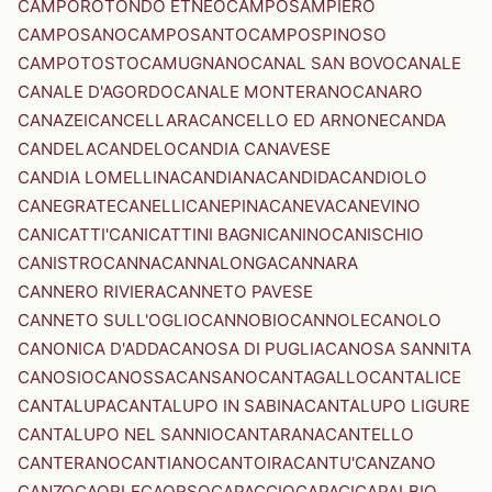
CAMPOROTONDO ETNEO
CAMPOSAMPIERO
CAMPOSANO
CAMPOSANTO
CAMPOSPINOSO
CAMPOTOSTO
CAMUGNANO
CANAL SAN BOVO
CANALE
CANALE D'AGORDO
CANALE MONTERANO
CANARO
CANAZEI
CANCELLARA
CANCELLO ED ARNONE
CANDA
CANDELA
CANDELO
CANDIA CANAVESE
CANDIA LOMELLINA
CANDIANA
CANDIDA
CANDIOLO
CANEGRATE
CANELLI
CANEPINA
CANEVA
CANEVINO
CANICATTI'
CANICATTINI BAGNI
CANINO
CANISCHIO
CANISTRO
CANNA
CANNALONGA
CANNARA
CANNERO RIVIERA
CANNETO PAVESE
CANNETO SULL'OGLIO
CANNOBIO
CANNOLE
CANOLO
CANONICA D'ADDA
CANOSA DI PUGLIA
CANOSA SANNITA
CANOSIO
CANOSSA
CANSANO
CANTAGALLO
CANTALICE
CANTALUPA
CANTALUPO IN SABINA
CANTALUPO LIGURE
CANTALUPO NEL SANNIO
CANTARANA
CANTELLO
CANTERANO
CANTIANO
CANTOIRA
CANTU'
CANZANO
CANZO
CAORLE
CAORSO
CAPACCIO
CAPACI
CAPALBIO