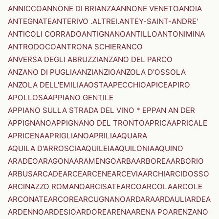
ANNICCO
ANNONE DI BRIANZA
ANNONE VENETO
ANOIA
ANTEGNATE
ANTERIVO .ALTREI.
ANTEY-SAINT-ANDRE'
ANTICOLI CORRADO
ANTIGNANO
ANTILLO
ANTONIMINA
ANTRODOCO
ANTRONA SCHIERANCO
ANVERSA DEGLI ABRUZZI
ANZANO DEL PARCO
ANZANO DI PUGLIA
ANZI
ANZIO
ANZOLA D'OSSOLA
ANZOLA DELL'EMILIA
AOSTA
APECCHIO
APICE
APIRO
APOLLOSA
APPIANO GENTILE
APPIANO SULLA STRADA DEL VINO * EPPAN AN DER
APPIGNANO
APPIGNANO DEL TRONTO
APRICA
APRICALE
APRICENA
APRIGLIANO
APRILIA
AQUARA
AQUILA D'ARROSCIA
AQUILEIA
AQUILONIA
AQUINO
ARADEO
ARAGONA
ARAMENGO
ARBA
ARBOREA
ARBORIO
ARBUS
ARCADE
ARCE
ARCENE
ARCEVIA
ARCHI
ARCIDOSSO
ARCINAZZO ROMANO
ARCISATE
ARCO
ARCOLA
ARCOLE
ARCONATE
ARCORE
ARCUGNANO
ARDARA
ARDAULI
ARDEA
ARDENNO
ARDESIO
ARDORE
ARENA
ARENA PO
ARENZANO