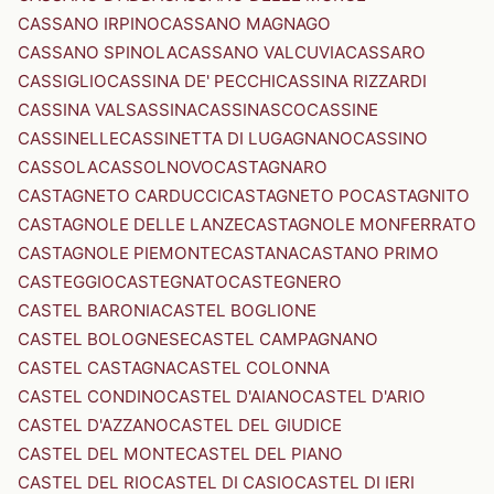
CASSANO IRPINO
CASSANO MAGNAGO
CASSANO SPINOLA
CASSANO VALCUVIA
CASSARO
CASSIGLIO
CASSINA DE' PECCHI
CASSINA RIZZARDI
CASSINA VALSASSINA
CASSINASCO
CASSINE
CASSINELLE
CASSINETTA DI LUGAGNANO
CASSINO
CASSOLA
CASSOLNOVO
CASTAGNARO
CASTAGNETO CARDUCCI
CASTAGNETO PO
CASTAGNITO
CASTAGNOLE DELLE LANZE
CASTAGNOLE MONFERRATO
CASTAGNOLE PIEMONTE
CASTANA
CASTANO PRIMO
CASTEGGIO
CASTEGNATO
CASTEGNERO
CASTEL BARONIA
CASTEL BOGLIONE
CASTEL BOLOGNESE
CASTEL CAMPAGNANO
CASTEL CASTAGNA
CASTEL COLONNA
CASTEL CONDINO
CASTEL D'AIANO
CASTEL D'ARIO
CASTEL D'AZZANO
CASTEL DEL GIUDICE
CASTEL DEL MONTE
CASTEL DEL PIANO
CASTEL DEL RIO
CASTEL DI CASIO
CASTEL DI IERI