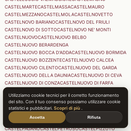
CASTELMARTE
CASTELMASSA
CASTELMAURO
CASTELMEZZANO
CASTELMOLA
CASTELNOVETTO
CASTELNOVO BARIANO
CASTELNOVO DEL FRIULI
CASTELNOVO DI SOTTO
CASTELNOVO NE' MONTI
CASTELNUOVO
CASTELNUOVO BELBO
CASTELNUOVO BERARDENGA
CASTELNUOVO BOCCA D'ADDA
CASTELNUOVO BORMIDA
CASTELNUOVO BOZZENTE
CASTELNUOVO CALCEA
CASTELNUOVO CILENTO
CASTELNUOVO DEL GARDA
CASTELNUOVO DELLA DAUNIA
CASTELNUOVO DI CEVA
CASTELNUOVO DI CONZA
CASTELNUOVO DI FARFA
CASTELNUOVO DI GARFAGNANA
Utilizziamo cookie tecnici per il corretto funzionamento
CASTELNUOVO DI PORTO
CASTELNUOVO DON BOSCO
del sito. Con il tuo consenso possiamo utilizzare cookie
CASTELNUOVO MAGRA
CASTELNUOVO NIGRA
statistici e pubblicitari.
Scopri di più
.
CASTELNUOVO PARANO
CASTELNUOVO RANGONE
Accetta
Rifiuta
CASTELNUOVO SCRIVIA
CASTELNUOVO VAL DI CECINA
CASTELPAGANO
CASTELPETROSO
CASTELPIZZUTO