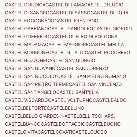
CASTEL DI IUDICA
CASTEL DI LAMA
CASTEL DI LUCIO
CASTEL DI SANGRO
CASTEL DI SASSO
CASTEL DI TORA
CASTEL FOCOGNANO
CASTEL FRENTANO
CASTEL GABBIANO
CASTEL GANDOLFO
CASTEL GIORGIO
CASTEL GOFFREDO
CASTEL GUELFO DI BOLOGNA
CASTEL MADAMA
CASTEL MAGGIORE
CASTEL MELLA
CASTEL MORRONE
CASTEL RITALDI
CASTEL ROCCHERO
CASTEL ROZZONE
CASTEL SAN GIORGIO
CASTEL SAN GIOVANNI
CASTEL SAN LORENZO
CASTEL SAN NICCOLO'
CASTEL SAN PIETRO ROMANO
CASTEL SAN PIETRO TERME
CASTEL SAN VINCENZO
CASTEL SANT'ANGELO
CASTEL SANT'ELIA
CASTEL VISCARDO
CASTEL VOLTURNO
CASTELBALDO
CASTELBELFORTE
CASTELBELLINO
CASTELBELLO CIARDES .KASTELBELL TSCHARS.
CASTELBIANCO
CASTELBOTTACCIO
CASTELBUONO
CASTELCIVITA
CASTELCOVATI
CASTELCUCCO