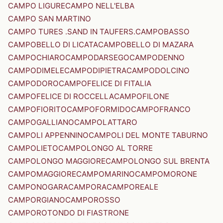
CAMPO LIGURE
CAMPO NELL'ELBA
CAMPO SAN MARTINO
CAMPO TURES .SAND IN TAUFERS.
CAMPOBASSO
CAMPOBELLO DI LICATA
CAMPOBELLO DI MAZARA
CAMPOCHIARO
CAMPODARSEGO
CAMPODENNO
CAMPODIMELE
CAMPODIPIETRA
CAMPODOLCINO
CAMPODORO
CAMPOFELICE DI FITALIA
CAMPOFELICE DI ROCCELLA
CAMPOFILONE
CAMPOFIORITO
CAMPOFORMIDO
CAMPOFRANCO
CAMPOGALLIANO
CAMPOLATTARO
CAMPOLI APPENNINO
CAMPOLI DEL MONTE TABURNO
CAMPOLIETO
CAMPOLONGO AL TORRE
CAMPOLONGO MAGGIORE
CAMPOLONGO SUL BRENTA
CAMPOMAGGIORE
CAMPOMARINO
CAMPOMORONE
CAMPONOGARA
CAMPORA
CAMPOREALE
CAMPORGIANO
CAMPOROSSO
CAMPOROTONDO DI FIASTRONE