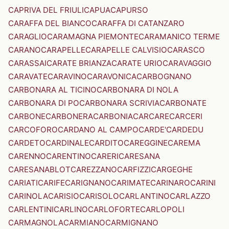
CAPRIVA DEL FRIULI
CAPUA
CAPURSO
CARAFFA DEL BIANCO
CARAFFA DI CATANZARO
CARAGLIO
CARAMAGNA PIEMONTE
CARAMANICO TERME
CARANO
CARAPELLE
CARAPELLE CALVISIO
CARASCO
CARASSAI
CARATE BRIANZA
CARATE URIO
CARAVAGGIO
CARAVATE
CARAVINO
CARAVONICA
CARBOGNANO
CARBONARA AL TICINO
CARBONARA DI NOLA
CARBONARA DI PO
CARBONARA SCRIVIA
CARBONATE
CARBONE
CARBONERA
CARBONIA
CARCARE
CARCERI
CARCOFORO
CARDANO AL CAMPO
CARDE'
CARDEDU
CARDETO
CARDINALE
CARDITO
CAREGGINE
CAREMA
CARENNO
CARENTINO
CARERI
CARESANA
CARESANABLOT
CAREZZANO
CARFIZZI
CARGEGHE
CARIATI
CARIFE
CARIGNANO
CARIMATE
CARINARO
CARINI
CARINOLA
CARISIO
CARISOLO
CARLANTINO
CARLAZZO
CARLENTINI
CARLINO
CARLOFORTE
CARLOPOLI
CARMAGNOLA
CARMIANO
CARMIGNANO