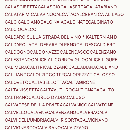
CALASCIBETTA
CALASCIO
CALASETTA
CALATABIANO
CALATAFIMI
CALAVINO
CALCATA
CALCERANICA AL LAGO
CALCI
CALCIANO
CALCINAIA
CALCINATE
CALCINATO
CALCIO
CALCO
CALDARO SULLA STRADA DEL VINO * KALTERN AN D
CALDAROLA
CALDERARA DI RENO
CALDES
CALDIERO
CALDOGNO
CALDONAZZO
CALENDASCO
CALENZANO
CALESTANO
CALICE AL CORNOVIGLIO
CALICE LIGURE
CALIMERA
CALITRI
CALIZZANO
CALLABIANA
CALLIANO
CALLIANO
CALOLZIOCORTE
CALOPEZZATI
CALOSSO
CALOVETO
CALTABELLOTTA
CALTAGIRONE
CALTANISSETTA
CALTAVUTURO
CALTIGNAGA
CALTO
CALTRANO
CALUSCO D'ADDA
CALUSO
CALVAGESE DELLA RIVIERA
CALVANICO
CALVATONE
CALVELLO
CALVENE
CALVENZANO
CALVERA
CALVI
CALVI DELL'UMBRIA
CALVI RISORTA
CALVIGNANO
CALVIGNASCO
CALVISANO
CALVIZZANO