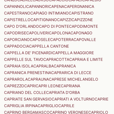
CAPANNOLI
CAPANNORI
CAPENA
CAPERGNANICA
CAPESTRANO
CAPIAGO INTIMIANO
CAPISTRANO
CAPISTRELLO
CAPITIGNANO
CAPIZZI
CAPIZZONE
CAPO D'ORLANDO
CAPO DI PONTE
CAPODIMONTE
CAPODRISE
CAPOLIVERI
CAPOLONA
CAPONAGO
CAPORCIANO
CAPOSELE
CAPOTERRA
CAPOVALLE
CAPPADOCIA
CAPPELLA CANTONE
CAPPELLA DE' PICENARDI
CAPPELLA MAGGIORE
CAPPELLE SUL TAVO
CAPRACOTTA
CAPRAIA E LIMITE
CAPRAIA ISOLA
CAPRALBA
CAPRANICA
CAPRANICA PRENESTINA
CAPRARICA DI LECCE
CAPRAROLA
CAPRAUNA
CAPRESE MICHELANGELO
CAPREZZO
CAPRI
CAPRI LEONE
CAPRIANA
CAPRIANO DEL COLLE
CAPRIATA D'ORBA
CAPRIATE SAN GERVASIO
CAPRIATI A VOLTURNO
CAPRIE
CAPRIGLIA IRPINA
CAPRIGLIO
CAPRILE
CAPRINO BERGAMASCO
CAPRINO VERONESE
CAPRIOLO