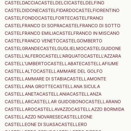
CASTELDACCIA
CASTELDELCI
CASTELDELFINO
CASTELDIDONE
CASTELFIDARDO
CASTELFIORENTINO
CASTELFONDO
CASTELFORTE
CASTELFRANCI
CASTELFRANCO DI SOPRA
CASTELFRANCO DI SOTTO
CASTELFRANCO EMILIA
CASTELFRANCO IN MISCANO
CASTELFRANCO VENETO
CASTELGOMBERTO
CASTELGRANDE
CASTELGUGLIELMO
CASTELGUIDONE
CASTELL'ALFERO
CASTELL'ARQUATO
CASTELL'AZZARA
CASTELL'UMBERTO
CASTELLABATE
CASTELLAFIUME
CASTELLALTO
CASTELLAMMARE DEL GOLFO
CASTELLAMMARE DI STABIA
CASTELLAMONTE
CASTELLANA GROTTE
CASTELLANA SICULA
CASTELLANETA
CASTELLANIA
CASTELLANZA
CASTELLAR
CASTELLAR GUIDOBONO
CASTELLARANO
CASTELLARO
CASTELLAVAZZO
CASTELLAZZO BORMIDA
CASTELLAZZO NOVARESE
CASTELLEONE
CASTELLEONE DI SUASA
CASTELLERO