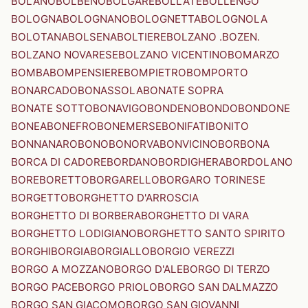
BOLANO
BOLBENO
BOLGARE
BOLLATE
BOLLENGO
BOLOGNA
BOLOGNANO
BOLOGNETTA
BOLOGNOLA
BOLOTANA
BOLSENA
BOLTIERE
BOLZANO .BOZEN.
BOLZANO NOVARESE
BOLZANO VICENTINO
BOMARZO
BOMBA
BOMPENSIERE
BOMPIETRO
BOMPORTO
BONARCADO
BONASSOLA
BONATE SOPRA
BONATE SOTTO
BONAVIGO
BONDENO
BONDO
BONDONE
BONEA
BONEFRO
BONEMERSE
BONIFATI
BONITO
BONNANARO
BONO
BONORVA
BONVICINO
BORBONA
BORCA DI CADORE
BORDANO
BORDIGHERA
BORDOLANO
BORE
BORETTO
BORGARELLO
BORGARO TORINESE
BORGETTO
BORGHETTO D'ARROSCIA
BORGHETTO DI BORBERA
BORGHETTO DI VARA
BORGHETTO LODIGIANO
BORGHETTO SANTO SPIRITO
BORGHI
BORGIA
BORGIALLO
BORGIO VEREZZI
BORGO A MOZZANO
BORGO D'ALE
BORGO DI TERZO
BORGO PACE
BORGO PRIOLO
BORGO SAN DALMAZZO
BORGO SAN GIACOMO
BORGO SAN GIOVANNI