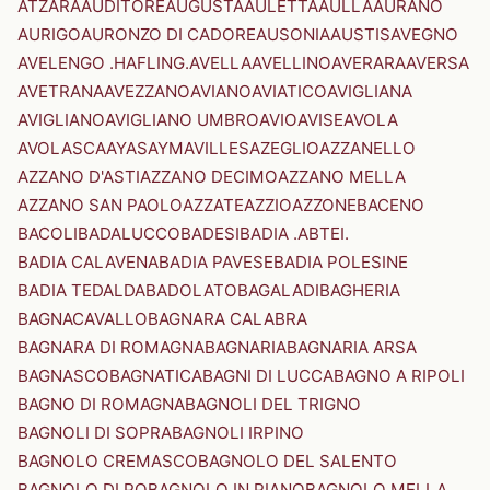
ATZARA
AUDITORE
AUGUSTA
AULETTA
AULLA
AURANO
AURIGO
AURONZO DI CADORE
AUSONIA
AUSTIS
AVEGNO
AVELENGO .HAFLING.
AVELLA
AVELLINO
AVERARA
AVERSA
AVETRANA
AVEZZANO
AVIANO
AVIATICO
AVIGLIANA
AVIGLIANO
AVIGLIANO UMBRO
AVIO
AVISE
AVOLA
AVOLASCA
AYAS
AYMAVILLES
AZEGLIO
AZZANELLO
AZZANO D'ASTI
AZZANO DECIMO
AZZANO MELLA
AZZANO SAN PAOLO
AZZATE
AZZIO
AZZONE
BACENO
BACOLI
BADALUCCO
BADESI
BADIA .ABTEI.
BADIA CALAVENA
BADIA PAVESE
BADIA POLESINE
BADIA TEDALDA
BADOLATO
BAGALADI
BAGHERIA
BAGNACAVALLO
BAGNARA CALABRA
BAGNARA DI ROMAGNA
BAGNARIA
BAGNARIA ARSA
BAGNASCO
BAGNATICA
BAGNI DI LUCCA
BAGNO A RIPOLI
BAGNO DI ROMAGNA
BAGNOLI DEL TRIGNO
BAGNOLI DI SOPRA
BAGNOLI IRPINO
BAGNOLO CREMASCO
BAGNOLO DEL SALENTO
BAGNOLO DI PO
BAGNOLO IN PIANO
BAGNOLO MELLA