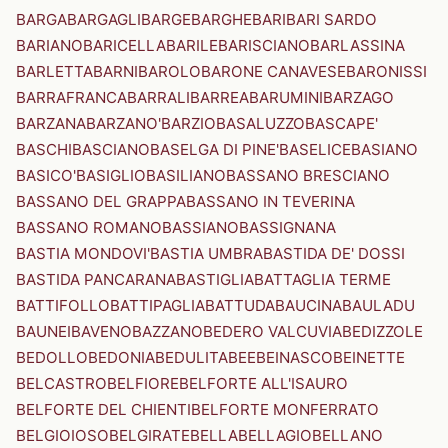
BARGA
BARGAGLI
BARGE
BARGHE
BARI
BARI SARDO
BARIANO
BARICELLA
BARILE
BARISCIANO
BARLASSINA
BARLETTA
BARNI
BAROLO
BARONE CANAVESE
BARONISSI
BARRAFRANCA
BARRALI
BARREA
BARUMINI
BARZAGO
BARZANA
BARZANO'
BARZIO
BASALUZZO
BASCAPE'
BASCHI
BASCIANO
BASELGA DI PINE'
BASELICE
BASIANO
BASICO'
BASIGLIO
BASILIANO
BASSANO BRESCIANO
BASSANO DEL GRAPPA
BASSANO IN TEVERINA
BASSANO ROMANO
BASSIANO
BASSIGNANA
BASTIA MONDOVI'
BASTIA UMBRA
BASTIDA DE' DOSSI
BASTIDA PANCARANA
BASTIGLIA
BATTAGLIA TERME
BATTIFOLLO
BATTIPAGLIA
BATTUDA
BAUCINA
BAULADU
BAUNEI
BAVENO
BAZZANO
BEDERO VALCUVIA
BEDIZZOLE
BEDOLLO
BEDONIA
BEDULITA
BEE
BEINASCO
BEINETTE
BELCASTRO
BELFIORE
BELFORTE ALL'ISAURO
BELFORTE DEL CHIENTI
BELFORTE MONFERRATO
BELGIOIOSO
BELGIRATE
BELLA
BELLAGIO
BELLANO