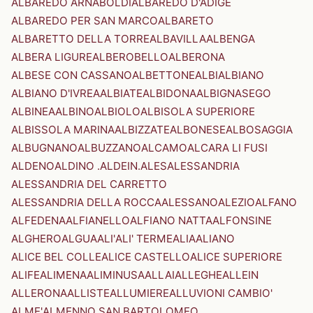
ALBAREDO ARNABOLDI
ALBAREDO D'ADIGE
ALBAREDO PER SAN MARCO
ALBARETO
ALBARETTO DELLA TORRE
ALBAVILLA
ALBENGA
ALBERA LIGURE
ALBEROBELLO
ALBERONA
ALBESE CON CASSANO
ALBETTONE
ALBI
ALBIANO
ALBIANO D'IVREA
ALBIATE
ALBIDONA
ALBIGNASEGO
ALBINEA
ALBINO
ALBIOLO
ALBISOLA SUPERIORE
ALBISSOLA MARINA
ALBIZZATE
ALBONESE
ALBOSAGGIA
ALBUGNANO
ALBUZZANO
ALCAMO
ALCARA LI FUSI
ALDENO
ALDINO .ALDEIN.
ALES
ALESSANDRIA
ALESSANDRIA DEL CARRETTO
ALESSANDRIA DELLA ROCCA
ALESSANO
ALEZIO
ALFANO
ALFEDENA
ALFIANELLO
ALFIANO NATTA
ALFONSINE
ALGHERO
ALGUA
ALI'
ALI' TERME
ALIA
ALIANO
ALICE BEL COLLE
ALICE CASTELLO
ALICE SUPERIORE
ALIFE
ALIMENA
ALIMINUSA
ALLAI
ALLEGHE
ALLEIN
ALLERONA
ALLISTE
ALLUMIERE
ALLUVIONI CAMBIO'
ALME'
ALMENNO SAN BARTOLOMEO