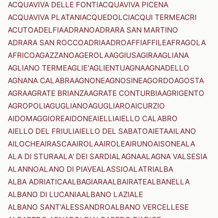
ACQUAVIVA DELLE FONTI
ACQUAVIVA PICENA
ACQUAVIVA PLATANI
ACQUEDOLCI
ACQUI TERME
ACRI
ACUTO
ADELFIA
ADRANO
ADRARA SAN MARTINO
ADRARA SAN ROCCO
ADRIA
ADRO
AFFI
AFFILE
AFRAGOLA
AFRICO
AGAZZANO
AGEROLA
AGGIUS
AGIRA
AGLIANA
AGLIANO TERME
AGLIE'
AGLIENTU
AGNA
AGNADELLO
AGNANA CALABRA
AGNONE
AGNOSINE
AGORDO
AGOSTA
AGRA
AGRATE BRIANZA
AGRATE CONTURBIA
AGRIGENTO
AGROPOLI
AGUGLIANO
AGUGLIARO
AICURZIO
AIDOMAGGIORE
AIDONE
AIELLI
AIELLO CALABRO
AIELLO DEL FRIULI
AIELLO DEL SABATO
AIETA
AILANO
AILOCHE
AIRASCA
AIROLA
AIROLE
AIRUNO
AISONE
ALA
ALA DI STURA
ALA' DEI SARDI
ALAGNA
ALAGNA VALSESIA
ALANNO
ALANO DI PIAVE
ALASSIO
ALATRI
ALBA
ALBA ADRIATICA
ALBAGIARA
ALBAIRATE
ALBANELLA
ALBANO DI LUCANIA
ALBANO LAZIALE
ALBANO SANT'ALESSANDRO
ALBANO VERCELLESE