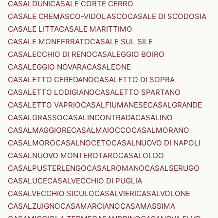
CASALDUNI
CASALE CORTE CERRO
CASALE CREMASCO-VIDOLASCO
CASALE DI SCODOSIA
CASALE LITTA
CASALE MARITTIMO
CASALE MONFERRATO
CASALE SUL SILE
CASALECCHIO DI RENO
CASALEGGIO BOIRO
CASALEGGIO NOVARA
CASALEONE
CASALETTO CEREDANO
CASALETTO DI SOPRA
CASALETTO LODIGIANO
CASALETTO SPARTANO
CASALETTO VAPRIO
CASALFIUMANESE
CASALGRANDE
CASALGRASSO
CASALINCONTRADA
CASALINO
CASALMAGGIORE
CASALMAIOCCO
CASALMORANO
CASALMORO
CASALNOCETO
CASALNUOVO DI NAPOLI
CASALNUOVO MONTEROTARO
CASALOLDO
CASALPUSTERLENGO
CASALROMANO
CASALSERUGO
CASALUCE
CASALVECCHIO DI PUGLIA
CASALVECCHIO SICULO
CASALVIERI
CASALVOLONE
CASALZUIGNO
CASAMARCIANO
CASAMASSIMA