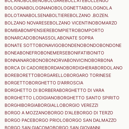
BOLANO
BOLBENO
BOLGARE
BOLLATE
BOLLENGO
BOLOGNA
BOLOGNANO
BOLOGNETTA
BOLOGNOLA
BOLOTANA
BOLSENA
BOLTIERE
BOLZANO .BOZEN.
BOLZANO NOVARESE
BOLZANO VICENTINO
BOMARZO
BOMBA
BOMPENSIERE
BOMPIETRO
BOMPORTO
BONARCADO
BONASSOLA
BONATE SOPRA
BONATE SOTTO
BONAVIGO
BONDENO
BONDO
BONDONE
BONEA
BONEFRO
BONEMERSE
BONIFATI
BONITO
BONNANARO
BONO
BONORVA
BONVICINO
BORBONA
BORCA DI CADORE
BORDANO
BORDIGHERA
BORDOLANO
BORE
BORETTO
BORGARELLO
BORGARO TORINESE
BORGETTO
BORGHETTO D'ARROSCIA
BORGHETTO DI BORBERA
BORGHETTO DI VARA
BORGHETTO LODIGIANO
BORGHETTO SANTO SPIRITO
BORGHI
BORGIA
BORGIALLO
BORGIO VEREZZI
BORGO A MOZZANO
BORGO D'ALE
BORGO DI TERZO
BORGO PACE
BORGO PRIOLO
BORGO SAN DALMAZZO
BORGO SAN GIACOMO
BORGO SAN GIOVANNI