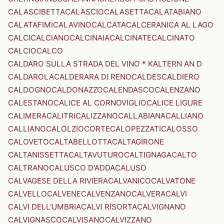
CALASCIBETTA
CALASCIO
CALASETTA
CALATABIANO
CALATAFIMI
CALAVINO
CALCATA
CALCERANICA AL LAGO
CALCI
CALCIANO
CALCINAIA
CALCINATE
CALCINATO
CALCIO
CALCO
CALDARO SULLA STRADA DEL VINO * KALTERN AN D
CALDAROLA
CALDERARA DI RENO
CALDES
CALDIERO
CALDOGNO
CALDONAZZO
CALENDASCO
CALENZANO
CALESTANO
CALICE AL CORNOVIGLIO
CALICE LIGURE
CALIMERA
CALITRI
CALIZZANO
CALLABIANA
CALLIANO
CALLIANO
CALOLZIOCORTE
CALOPEZZATI
CALOSSO
CALOVETO
CALTABELLOTTA
CALTAGIRONE
CALTANISSETTA
CALTAVUTURO
CALTIGNAGA
CALTO
CALTRANO
CALUSCO D'ADDA
CALUSO
CALVAGESE DELLA RIVIERA
CALVANICO
CALVATONE
CALVELLO
CALVENE
CALVENZANO
CALVERA
CALVI
CALVI DELL'UMBRIA
CALVI RISORTA
CALVIGNANO
CALVIGNASCO
CALVISANO
CALVIZZANO