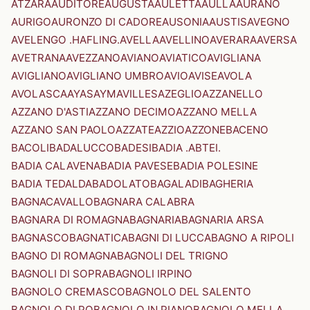
ATZARA
AUDITORE
AUGUSTA
AULETTA
AULLA
AURANO
AURIGO
AURONZO DI CADORE
AUSONIA
AUSTIS
AVEGNO
AVELENGO .HAFLING.
AVELLA
AVELLINO
AVERARA
AVERSA
AVETRANA
AVEZZANO
AVIANO
AVIATICO
AVIGLIANA
AVIGLIANO
AVIGLIANO UMBRO
AVIO
AVISE
AVOLA
AVOLASCA
AYAS
AYMAVILLES
AZEGLIO
AZZANELLO
AZZANO D'ASTI
AZZANO DECIMO
AZZANO MELLA
AZZANO SAN PAOLO
AZZATE
AZZIO
AZZONE
BACENO
BACOLI
BADALUCCO
BADESI
BADIA .ABTEI.
BADIA CALAVENA
BADIA PAVESE
BADIA POLESINE
BADIA TEDALDA
BADOLATO
BAGALADI
BAGHERIA
BAGNACAVALLO
BAGNARA CALABRA
BAGNARA DI ROMAGNA
BAGNARIA
BAGNARIA ARSA
BAGNASCO
BAGNATICA
BAGNI DI LUCCA
BAGNO A RIPOLI
BAGNO DI ROMAGNA
BAGNOLI DEL TRIGNO
BAGNOLI DI SOPRA
BAGNOLI IRPINO
BAGNOLO CREMASCO
BAGNOLO DEL SALENTO
BAGNOLO DI PO
BAGNOLO IN PIANO
BAGNOLO MELLA