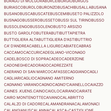
BURAGO DI MOLGORA
BURCEI
BURGIO
BURGOS
BURIASCO
BUROLO
BURONZO
BUSACHI
BUSALLA
BUSANA
BUSANO
BUSCA
BUSCATE
BUSCEMI
BUSETO PALIZZOLO
BUSNAGO
BUSSERO
BUSSETO
BUSSI SUL TIRINO
BUSSO
BUSSOLENGO
BUSSOLENO
BUSTO ARSIZIO
BUSTO GAROLFO
BUTERA
BUTI
BUTTAPIETRA
BUTTIGLIERA ALTA
BUTTIGLIERA D'ASTI
BUTTRIO
CA' D'ANDREA
CABELLA LIGURE
CABIATE
CABRAS
CACCAMO
CACCURI
CADEGLIANO-VICONAGO
CADELBOSCO DI SOPRA
CADEO
CADERZONE
CADONEGHE
CADORAGO
CADREZZATE
CAERANO DI SAN MARCO
CAFASSE
CAGGIANO
CAGLI
CAGLIARI
CAGLIO
CAGNANO AMITERNO
CAGNANO VARANO
CAGNO
CAGNO'
CAIANELLO
CAIAZZO
CAINES .KUENS.
CAINO
CAIOLO
CAIRANO
CAIRATE
CAIRO MONTENOTTE
CAIVANO
CALABRITTO
CALALZO DI CADORE
CALAMANDRANA
CALAMONACI
CALANGIANUS
CALANNA
CALASCA-CASTIGLIONE