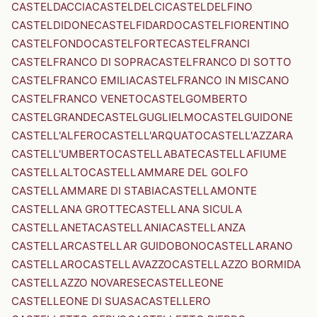
CASTELDACCIA
CASTELDELCI
CASTELDELFINO
CASTELDIDONE
CASTELFIDARDO
CASTELFIORENTINO
CASTELFONDO
CASTELFORTE
CASTELFRANCI
CASTELFRANCO DI SOPRA
CASTELFRANCO DI SOTTO
CASTELFRANCO EMILIA
CASTELFRANCO IN MISCANO
CASTELFRANCO VENETO
CASTELGOMBERTO
CASTELGRANDE
CASTELGUGLIELMO
CASTELGUIDONE
CASTELL'ALFERO
CASTELL'ARQUATO
CASTELL'AZZARA
CASTELL'UMBERTO
CASTELLABATE
CASTELLAFIUME
CASTELLALTO
CASTELLAMMARE DEL GOLFO
CASTELLAMMARE DI STABIA
CASTELLAMONTE
CASTELLANA GROTTE
CASTELLANA SICULA
CASTELLANETA
CASTELLANIA
CASTELLANZA
CASTELLAR
CASTELLAR GUIDOBONO
CASTELLARANO
CASTELLARO
CASTELLAVAZZO
CASTELLAZZO BORMIDA
CASTELLAZZO NOVARESE
CASTELLEONE
CASTELLEONE DI SUASA
CASTELLERO