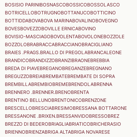
BOSISIO PARINI
BOSNASCO
BOSSICO
BOSSOLASCO
BOTRICELLO
BOTRUGNO
BOTTANUCO
BOTTICINO
BOTTIDDA
BOVA
BOVA MARINA
BOVALINO
BOVEGNO
BOVES
BOVEZZO
BOVILLE ERNICA
BOVINO
BOVISIO-MASCIAGO
BOVOLENTA
BOVOLONE
BOZZOLE
BOZZOLO
BRA
BRACCA
BRACCIANO
BRACIGLIANO
BRAIES .PRAGS.
BRALLO DI PREGOLA
BRANCALEONE
BRANDICO
BRANDIZZO
BRANZI
BRAONE
BREBBIA
BREDA DI PIAVE
BREGANO
BREGANZE
BREGNANO
BREGUZZO
BREIA
BREMBATE
BREMBATE DI SOPRA
BREMBILLA
BREMBIO
BREME
BRENDOLA
BRENNA
BRENNERO .BRENNER.
BRENO
BRENTA
BRENTINO BELLUNO
BRENTONICO
BRENZONE
BRESCELLO
BRESCIA
BRESIMO
BRESSANA BOTTARONE
BRESSANONE .BRIXEN.
BRESSANVIDO
BRESSO
BREZ
BREZZO DI BEDERO
BRIAGLIA
BRIATICO
BRICHERASIO
BRIENNO
BRIENZA
BRIGA ALTA
BRIGA NOVARESE