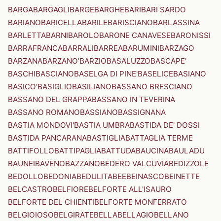
BARGA
BARGAGLI
BARGE
BARGHE
BARI
BARI SARDO
BARIANO
BARICELLA
BARILE
BARISCIANO
BARLASSINA
BARLETTA
BARNI
BAROLO
BARONE CANAVESE
BARONISSI
BARRAFRANCA
BARRALI
BARREA
BARUMINI
BARZAGO
BARZANA
BARZANO'
BARZIO
BASALUZZO
BASCAPE'
BASCHI
BASCIANO
BASELGA DI PINE'
BASELICE
BASIANO
BASICO'
BASIGLIO
BASILIANO
BASSANO BRESCIANO
BASSANO DEL GRAPPA
BASSANO IN TEVERINA
BASSANO ROMANO
BASSIANO
BASSIGNANA
BASTIA MONDOVI'
BASTIA UMBRA
BASTIDA DE' DOSSI
BASTIDA PANCARANA
BASTIGLIA
BATTAGLIA TERME
BATTIFOLLO
BATTIPAGLIA
BATTUDA
BAUCINA
BAULADU
BAUNEI
BAVENO
BAZZANO
BEDERO VALCUVIA
BEDIZZOLE
BEDOLLO
BEDONIA
BEDULITA
BEE
BEINASCO
BEINETTE
BELCASTRO
BELFIORE
BELFORTE ALL'ISAURO
BELFORTE DEL CHIENTI
BELFORTE MONFERRATO
BELGIOIOSO
BELGIRATE
BELLA
BELLAGIO
BELLANO