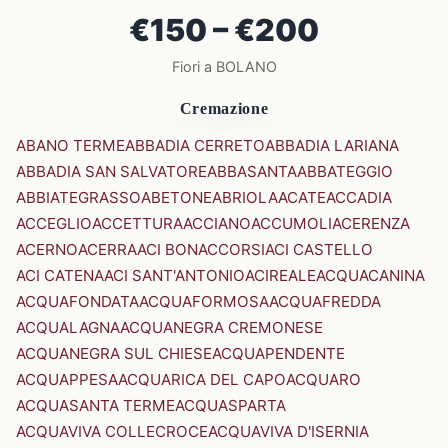
€150 – €200
Fiori a BOLANO
Cremazione
ABANO TERME
ABBADIA CERRETO
ABBADIA LARIANA
ABBADIA SAN SALVATORE
ABBASANTA
ABBATEGGIO
ABBIATEGRASSO
ABETONE
ABRIOLA
ACATE
ACCADIA
ACCEGLIO
ACCETTURA
ACCIANO
ACCUMOLI
ACERENZA
ACERNO
ACERRA
ACI BONACCORSI
ACI CASTELLO
ACI CATENA
ACI SANT'ANTONIO
ACIREALE
ACQUACANINA
ACQUAFONDATA
ACQUAFORMOSA
ACQUAFREDDA
ACQUALAGNA
ACQUANEGRA CREMONESE
ACQUANEGRA SUL CHIESE
ACQUAPENDENTE
ACQUAPPESA
ACQUARICA DEL CAPO
ACQUARO
ACQUASANTA TERME
ACQUASPARTA
ACQUAVIVA COLLECROCE
ACQUAVIVA D'ISERNIA