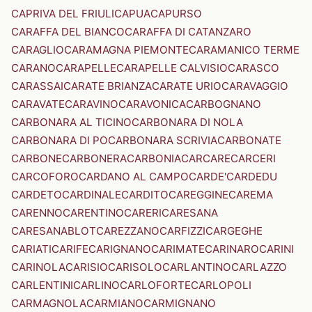
CAPRIVA DEL FRIULI
CAPUA
CAPURSO
CARAFFA DEL BIANCO
CARAFFA DI CATANZARO
CARAGLIO
CARAMAGNA PIEMONTE
CARAMANICO TERME
CARANO
CARAPELLE
CARAPELLE CALVISIO
CARASCO
CARASSAI
CARATE BRIANZA
CARATE URIO
CARAVAGGIO
CARAVATE
CARAVINO
CARAVONICA
CARBOGNANO
CARBONARA AL TICINO
CARBONARA DI NOLA
CARBONARA DI PO
CARBONARA SCRIVIA
CARBONATE
CARBONE
CARBONERA
CARBONIA
CARCARE
CARCERI
CARCOFORO
CARDANO AL CAMPO
CARDE'
CARDEDU
CARDETO
CARDINALE
CARDITO
CAREGGINE
CAREMA
CARENNO
CARENTINO
CARERI
CARESANA
CARESANABLOT
CAREZZANO
CARFIZZI
CARGEGHE
CARIATI
CARIFE
CARIGNANO
CARIMATE
CARINARO
CARINI
CARINOLA
CARISIO
CARISOLO
CARLANTINO
CARLAZZO
CARLENTINI
CARLINO
CARLOFORTE
CARLOPOLI
CARMAGNOLA
CARMIANO
CARMIGNANO