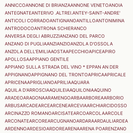
ANNICCO
ANNONE DI BRIANZA
ANNONE VENETO
ANOIA
ANTEGNATE
ANTERIVO .ALTREI.
ANTEY-SAINT-ANDRE'
ANTICOLI CORRADO
ANTIGNANO
ANTILLO
ANTONIMINA
ANTRODOCO
ANTRONA SCHIERANCO
ANVERSA DEGLI ABRUZZI
ANZANO DEL PARCO
ANZANO DI PUGLIA
ANZI
ANZIO
ANZOLA D'OSSOLA
ANZOLA DELL'EMILIA
AOSTA
APECCHIO
APICE
APIRO
APOLLOSA
APPIANO GENTILE
APPIANO SULLA STRADA DEL VINO * EPPAN AN DER
APPIGNANO
APPIGNANO DEL TRONTO
APRICA
APRICALE
APRICENA
APRIGLIANO
APRILIA
AQUARA
AQUILA D'ARROSCIA
AQUILEIA
AQUILONIA
AQUINO
ARADEO
ARAGONA
ARAMENGO
ARBA
ARBOREA
ARBORIO
ARBUS
ARCADE
ARCE
ARCENE
ARCEVIA
ARCHI
ARCIDOSSO
ARCINAZZO ROMANO
ARCISATE
ARCO
ARCOLA
ARCOLE
ARCONATE
ARCORE
ARCUGNANO
ARDARA
ARDAULI
ARDEA
ARDENNO
ARDESIO
ARDORE
ARENA
ARENA PO
ARENZANO