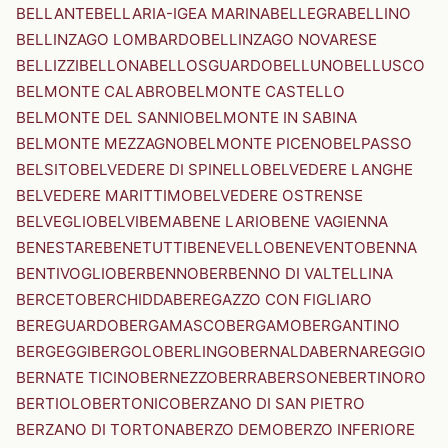
BELLANTE
BELLARIA-IGEA MARINA
BELLEGRA
BELLINO
BELLINZAGO LOMBARDO
BELLINZAGO NOVARESE
BELLIZZI
BELLONA
BELLOSGUARDO
BELLUNO
BELLUSCO
BELMONTE CALABRO
BELMONTE CASTELLO
BELMONTE DEL SANNIO
BELMONTE IN SABINA
BELMONTE MEZZAGNO
BELMONTE PICENO
BELPASSO
BELSITO
BELVEDERE DI SPINELLO
BELVEDERE LANGHE
BELVEDERE MARITTIMO
BELVEDERE OSTRENSE
BELVEGLIO
BELVI
BEMA
BENE LARIO
BENE VAGIENNA
BENESTARE
BENETUTTI
BENEVELLO
BENEVENTO
BENNA
BENTIVOGLIO
BERBENNO
BERBENNO DI VALTELLINA
BERCETO
BERCHIDDA
BEREGAZZO CON FIGLIARO
BEREGUARDO
BERGAMASCO
BERGAMO
BERGANTINO
BERGEGGI
BERGOLO
BERLINGO
BERNALDA
BERNAREGGIO
BERNATE TICINO
BERNEZZO
BERRA
BERSONE
BERTINORO
BERTIOLO
BERTONICO
BERZANO DI SAN PIETRO
BERZANO DI TORTONA
BERZO DEMO
BERZO INFERIORE