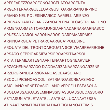
ARESE
AREZZO
ARGEGNO
ARGELATO
ARGENTA
ARGENTERA
ARGUELLO
ARGUSTO
ARI
ARIANO IRPINO
ARIANO NEL POLESINE
ARICCIA
ARIELLI
ARIENZO
ARIGNANO
ARITZO
ARIZZANO
ARLENA DI CASTRO
ARLUNO
ARMENO
ARMENTO
ARMUNGIA
ARNAD
ARNARA
ARNASCO
ARNESANO
AROLA
ARONA
AROSIO
ARPAIA
ARPAISE
ARPINO
ARQUA' PETRARCA
ARQUA' POLESINE
ARQUATA DEL TRONTO
ARQUATA SCRIVIA
ARRE
ARRONE
ARSAGO SEPRIO
ARSIE'
ARSIERO
ARSITA
ARSOLI
ARTA TERME
ARTEGNA
ARTENA
ARTOGNE
ARVIER
ARZACHENA
ARZAGO D'ADDA
ARZANA
ARZANO
ARZENE
ARZERGRANDE
ARZIGNANO
ASCEA
ASCIANO
ASCOLI PICENO
ASCOLI SATRIANO
ASCREA
ASIAGO
ASIGLIANO VENETO
ASIGLIANO VERCELLESE
ASOLA
ASOLO
ASSAGO
ASSEMINI
ASSISI
ASSO
ASSOLO
ASSORO
ASTI
ASUNI
ATELETA
ATELLA
ATENA LUCANA
ATESSA
ATINA
ATRANI
ATRI
ATRIPALDA
ATTIGLIANO
ATTIMIS