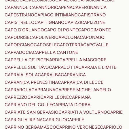
CAPANNOLI
CAPANNORI
CAPENA
CAPERGNANICA
CAPESTRANO
CAPIAGO INTIMIANO
CAPISTRANO
CAPISTRELLO
CAPITIGNANO
CAPIZZI
CAPIZZONE
CAPO D'ORLANDO
CAPO DI PONTE
CAPODIMONTE
CAPODRISE
CAPOLIVERI
CAPOLONA
CAPONAGO
CAPORCIANO
CAPOSELE
CAPOTERRA
CAPOVALLE
CAPPADOCIA
CAPPELLA CANTONE
CAPPELLA DE' PICENARDI
CAPPELLA MAGGIORE
CAPPELLE SUL TAVO
CAPRACOTTA
CAPRAIA E LIMITE
CAPRAIA ISOLA
CAPRALBA
CAPRANICA
CAPRANICA PRENESTINA
CAPRARICA DI LECCE
CAPRAROLA
CAPRAUNA
CAPRESE MICHELANGELO
CAPREZZO
CAPRI
CAPRI LEONE
CAPRIANA
CAPRIANO DEL COLLE
CAPRIATA D'ORBA
CAPRIATE SAN GERVASIO
CAPRIATI A VOLTURNO
CAPRIE
CAPRIGLIA IRPINA
CAPRIGLIO
CAPRILE
CAPRINO BERGAMASCO
CAPRINO VERONESE
CAPRIOLO