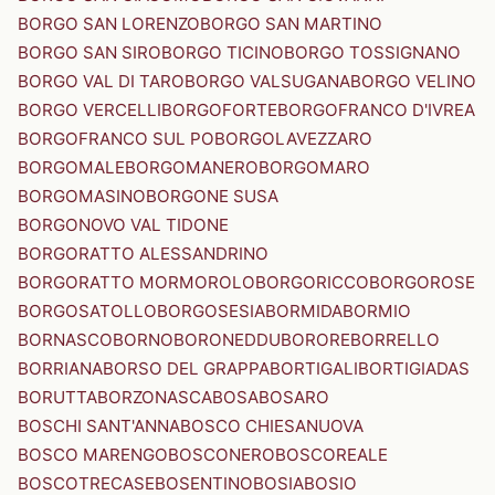
BORGO SAN LORENZO
BORGO SAN MARTINO
BORGO SAN SIRO
BORGO TICINO
BORGO TOSSIGNANO
BORGO VAL DI TARO
BORGO VALSUGANA
BORGO VELINO
BORGO VERCELLI
BORGOFORTE
BORGOFRANCO D'IVREA
BORGOFRANCO SUL PO
BORGOLAVEZZARO
BORGOMALE
BORGOMANERO
BORGOMARO
BORGOMASINO
BORGONE SUSA
BORGONOVO VAL TIDONE
BORGORATTO ALESSANDRINO
BORGORATTO MORMOROLO
BORGORICCO
BORGOROSE
BORGOSATOLLO
BORGOSESIA
BORMIDA
BORMIO
BORNASCO
BORNO
BORONEDDU
BORORE
BORRELLO
BORRIANA
BORSO DEL GRAPPA
BORTIGALI
BORTIGIADAS
BORUTTA
BORZONASCA
BOSA
BOSARO
BOSCHI SANT'ANNA
BOSCO CHIESANUOVA
BOSCO MARENGO
BOSCONERO
BOSCOREALE
BOSCOTRECASE
BOSENTINO
BOSIA
BOSIO