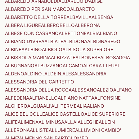
ALBAREDO ARNABOLDI
ALBAREDO D'ADIGE
ALBAREDO PER SAN MARCO
ALBARETO
ALBARETTO DELLA TORRE
ALBAVILLA
ALBENGA
ALBERA LIGURE
ALBEROBELLO
ALBERONA
ALBESE CON CASSANO
ALBETTONE
ALBI
ALBIANO
ALBIANO D'IVREA
ALBIATE
ALBIDONA
ALBIGNASEGO
ALBINEA
ALBINO
ALBIOLO
ALBISOLA SUPERIORE
ALBISSOLA MARINA
ALBIZZATE
ALBONESE
ALBOSAGGIA
ALBUGNANO
ALBUZZANO
ALCAMO
ALCARA LI FUSI
ALDENO
ALDINO .ALDEIN.
ALES
ALESSANDRIA
ALESSANDRIA DEL CARRETTO
ALESSANDRIA DELLA ROCCA
ALESSANO
ALEZIO
ALFANO
ALFEDENA
ALFIANELLO
ALFIANO NATTA
ALFONSINE
ALGHERO
ALGUA
ALI'
ALI' TERME
ALIA
ALIANO
ALICE BEL COLLE
ALICE CASTELLO
ALICE SUPERIORE
ALIFE
ALIMENA
ALIMINUSA
ALLAI
ALLEGHE
ALLEIN
ALLERONA
ALLISTE
ALLUMIERE
ALLUVIONI CAMBIO'
ALME'
ALMENNO SAN BARTOLOMEO