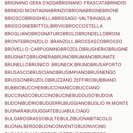
BRIGNANO GERA D'ADDA
BRIGNANO-FRASCATA
BRINDISI
BRINDISI MONTAGNA
BRINZIO
BRIONA
BRIONE
BRIONE
BRIOSCO
BRISIGHELLA
BRISSAGO-VALTRAVAGLIA
BRISSOGNE
BRITTOLI
BRIVIO
BROCCOSTELLA
BROGLIANO
BROGNATURO
BROLO
BRONDELLO
BRONI
BRONTE
BRONZOLO .BRANZOLL.
BROSSASCO
BROSSO
BROVELLO-CARPUGNINO
BROZOLO
BRUGHERIO
BRUGINE
BRUGNATO
BRUGNERA
BRUINO
BRUMANO
BRUNATE
BRUNELLO
BRUNICO .BRUNECK.
BRUNO
BRUSAPORTO
BRUSASCO
BRUSCIANO
BRUSIMPIANO
BRUSNENGO
BRUSSON
BRUZOLO
BRUZZANO ZEFFIRIO
BUBBIANO
BUBBIO
BUCCHERI
BUCCHIANICO
BUCCIANO
BUCCINASCO
BUCCINO
BUCINE
BUDDUSO'
BUDOIA
BUDONI
BUDRIO
BUGGERRU
BUGGIANO
BUGLIO IN MONTE
BUGNARA
BUGUGGIATE
BUJA
BULCIAGO
BULGAROGRASSO
BULTEI
BULZI
BUONABITACOLO
BUONALBERGO
BUONCONVENTO
BUONVICINO