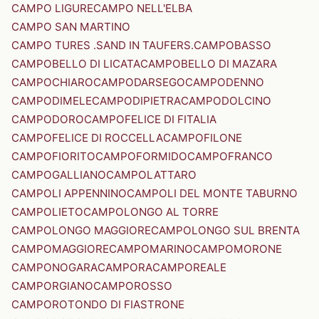
CAMPO LIGURE
CAMPO NELL'ELBA
CAMPO SAN MARTINO
CAMPO TURES .SAND IN TAUFERS.
CAMPOBASSO
CAMPOBELLO DI LICATA
CAMPOBELLO DI MAZARA
CAMPOCHIARO
CAMPODARSEGO
CAMPODENNO
CAMPODIMELE
CAMPODIPIETRA
CAMPODOLCINO
CAMPODORO
CAMPOFELICE DI FITALIA
CAMPOFELICE DI ROCCELLA
CAMPOFILONE
CAMPOFIORITO
CAMPOFORMIDO
CAMPOFRANCO
CAMPOGALLIANO
CAMPOLATTARO
CAMPOLI APPENNINO
CAMPOLI DEL MONTE TABURNO
CAMPOLIETO
CAMPOLONGO AL TORRE
CAMPOLONGO MAGGIORE
CAMPOLONGO SUL BRENTA
CAMPOMAGGIORE
CAMPOMARINO
CAMPOMORONE
CAMPONOGARA
CAMPORA
CAMPOREALE
CAMPORGIANO
CAMPOROSSO
CAMPOROTONDO DI FIASTRONE