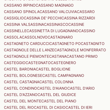
CASSANO IRPINO
CASSANO MAGNAGO
CASSANO SPINOLA
CASSANO VALCUVIA
CASSARO
CASSIGLIO
CASSINA DE' PECCHI
CASSINA RIZZARDI
CASSINA VALSASSINA
CASSINASCO
CASSINE
CASSINELLE
CASSINETTA DI LUGAGNANO
CASSINO
CASSOLA
CASSOLNOVO
CASTAGNARO
CASTAGNETO CARDUCCI
CASTAGNETO PO
CASTAGNITO
CASTAGNOLE DELLE LANZE
CASTAGNOLE MONFERRATO
CASTAGNOLE PIEMONTE
CASTANA
CASTANO PRIMO
CASTEGGIO
CASTEGNATO
CASTEGNERO
CASTEL BARONIA
CASTEL BOGLIONE
CASTEL BOLOGNESE
CASTEL CAMPAGNANO
CASTEL CASTAGNA
CASTEL COLONNA
CASTEL CONDINO
CASTEL D'AIANO
CASTEL D'ARIO
CASTEL D'AZZANO
CASTEL DEL GIUDICE
CASTEL DEL MONTE
CASTEL DEL PIANO
CASTEL DEL RIO
CASTEL DI CASIO
CASTEL DI IERI