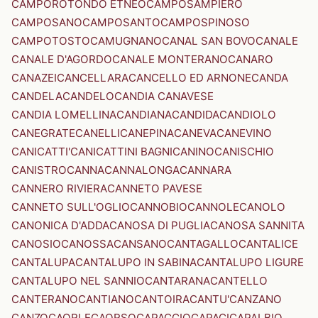
CAMPOROTONDO ETNEO
CAMPOSAMPIERO
CAMPOSANO
CAMPOSANTO
CAMPOSPINOSO
CAMPOTOSTO
CAMUGNANO
CANAL SAN BOVO
CANALE
CANALE D'AGORDO
CANALE MONTERANO
CANARO
CANAZEI
CANCELLARA
CANCELLO ED ARNONE
CANDA
CANDELA
CANDELO
CANDIA CANAVESE
CANDIA LOMELLINA
CANDIANA
CANDIDA
CANDIOLO
CANEGRATE
CANELLI
CANEPINA
CANEVA
CANEVINO
CANICATTI'
CANICATTINI BAGNI
CANINO
CANISCHIO
CANISTRO
CANNA
CANNALONGA
CANNARA
CANNERO RIVIERA
CANNETO PAVESE
CANNETO SULL'OGLIO
CANNOBIO
CANNOLE
CANOLO
CANONICA D'ADDA
CANOSA DI PUGLIA
CANOSA SANNITA
CANOSIO
CANOSSA
CANSANO
CANTAGALLO
CANTALICE
CANTALUPA
CANTALUPO IN SABINA
CANTALUPO LIGURE
CANTALUPO NEL SANNIO
CANTARANA
CANTELLO
CANTERANO
CANTIANO
CANTOIRA
CANTU'
CANZANO
CANZO
CAORLE
CAORSO
CAPACCIO
CAPACI
CAPALBIO