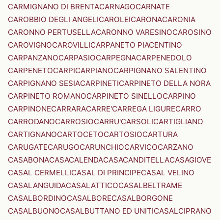
CARMIGNANO DI BRENTA
CARNAGO
CARNATE
CAROBBIO DEGLI ANGELI
CAROLEI
CARONA
CARONIA
CARONNO PERTUSELLA
CARONNO VARESINO
CAROSINO
CAROVIGNO
CAROVILLI
CARPANETO PIACENTINO
CARPANZANO
CARPASIO
CARPEGNA
CARPENEDOLO
CARPENETO
CARPI
CARPIANO
CARPIGNANO SALENTINO
CARPIGNANO SESIA
CARPINETI
CARPINETO DELLA NORA
CARPINETO ROMANO
CARPINETO SINELLO
CARPINO
CARPINONE
CARRARA
CARRE'
CARREGA LIGURE
CARRO
CARRODANO
CARROSIO
CARRU'
CARSOLI
CARTIGLIANO
CARTIGNANO
CARTOCETO
CARTOSIO
CARTURA
CARUGATE
CARUGO
CARUNCHIO
CARVICO
CARZANO
CASABONA
CASACALENDA
CASACANDITELLA
CASAGIOVE
CASAL CERMELLI
CASAL DI PRINCIPE
CASAL VELINO
CASALANGUIDA
CASALATTICO
CASALBELTRAME
CASALBORDINO
CASALBORE
CASALBORGONE
CASALBUONO
CASALBUTTANO ED UNITI
CASALCIPRANO