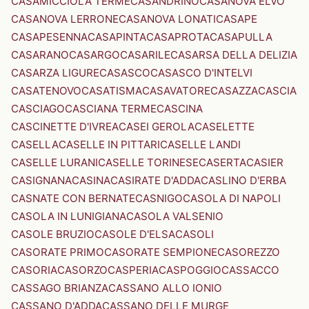
CASAMICCIOLA TERME
CASANDRINO
CASANOVA ELVO
CASANOVA LERRONE
CASANOVA LONATI
CASAPE
CASAPESENNA
CASAPINTA
CASAPROTA
CASAPULLA
CASARANO
CASARGO
CASARILE
CASARSA DELLA DELIZIA
CASARZA LIGURE
CASASCO
CASASCO D'INTELVI
CASATENOVO
CASATISMA
CASAVATORE
CASAZZA
CASCIA
CASCIAGO
CASCIANA TERME
CASCINA
CASCINETTE D'IVREA
CASEI GEROLA
CASELETTE
CASELLA
CASELLE IN PITTARI
CASELLE LANDI
CASELLE LURANI
CASELLE TORINESE
CASERTA
CASIER
CASIGNANA
CASINA
CASIRATE D'ADDA
CASLINO D'ERBA
CASNATE CON BERNATE
CASNIGO
CASOLA DI NAPOLI
CASOLA IN LUNIGIANA
CASOLA VALSENIO
CASOLE BRUZIO
CASOLE D'ELSA
CASOLI
CASORATE PRIMO
CASORATE SEMPIONE
CASOREZZO
CASORIA
CASORZO
CASPERIA
CASPOGGIO
CASSACCO
CASSAGO BRIANZA
CASSANO ALLO IONIO
CASSANO D'ADDA
CASSANO DELLE MURGE