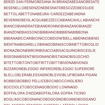
BERZO SAN FERMO
BESANA IN BRIANZA
BESANO
BESATE
BESENELLO
BESENZONE
BESNATE
BESOZZO
BESSUDE
BETTOLA
BETTONA
BEURA-CARDEZZA
BEVAGNA
BEVERINO
BEVILACQUA
BEZZECCA
BIANCAVILLA
BIANCHI
BIANCO
BIANDRATE
BIANDRONNO
BIANZANO
BIANZE'
BIANZONE
BIASSONO
BIBBIANO
BIBBIENA
BIBBONA
BIBIANA
BICCARI
BICINICCO
BIDONI'
BIELLA
BIENNO
BIENO
BIENTINA
BIGARELLO
BINAGO
BINASCO
BINETTO
BIOGLIO
BIONAZ
BIONE
BIRORI
BISACCIA
BISACQUINO
BISCEGLIE
BISEGNA
BISENTI
BISIGNANO
BISTAGNO
BISUSCHIO
BITETTO
BITONTO
BITRITTO
BITTI
BIVONA
BIVONGI
BIZZARONE
BLEGGIO INFERIORE
BLEGGIO SUPERIORE
BLELLO
BLERA
BLESSAGNO
BLEVIO
BLUFI
BOARA PISANI
BOBBIO
BOBBIO PELLICE
BOCA
BOCCHIGLIERO
BOCCIOLETO
BOCENAGO
BODIO LOMNAGO
BOFFALORA D'ADDA
BOFFALORA SOPRA TICINO
BOGLIASCO
BOGNANCO
BOGOGNO
BOIANO
BOISSANO