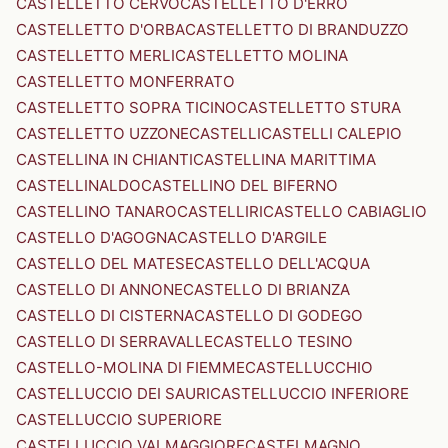
CASTELLETTO CERVO
CASTELLETTO D'ERRO
CASTELLETTO D'ORBA
CASTELLETTO DI BRANDUZZO
CASTELLETTO MERLI
CASTELLETTO MOLINA
CASTELLETTO MONFERRATO
CASTELLETTO SOPRA TICINO
CASTELLETTO STURA
CASTELLETTO UZZONE
CASTELLI
CASTELLI CALEPIO
CASTELLINA IN CHIANTI
CASTELLINA MARITTIMA
CASTELLINALDO
CASTELLINO DEL BIFERNO
CASTELLINO TANARO
CASTELLIRI
CASTELLO CABIAGLIO
CASTELLO D'AGOGNA
CASTELLO D'ARGILE
CASTELLO DEL MATESE
CASTELLO DELL'ACQUA
CASTELLO DI ANNONE
CASTELLO DI BRIANZA
CASTELLO DI CISTERNA
CASTELLO DI GODEGO
CASTELLO DI SERRAVALLE
CASTELLO TESINO
CASTELLO-MOLINA DI FIEMME
CASTELLUCCHIO
CASTELLUCCIO DEI SAURI
CASTELLUCCIO INFERIORE
CASTELLUCCIO SUPERIORE
CASTELLUCCIO VALMAGGIORE
CASTELMAGNO