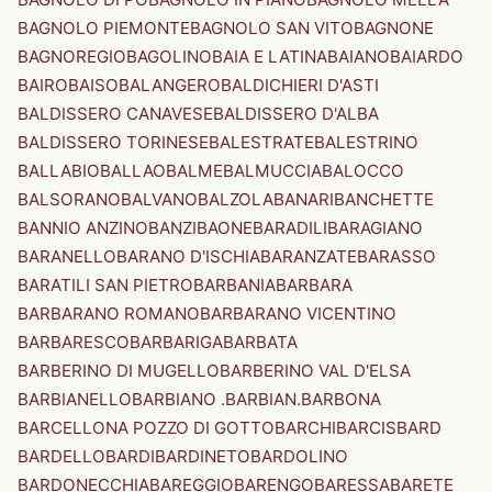
BAGNOLO PIEMONTE
BAGNOLO SAN VITO
BAGNONE
BAGNOREGIO
BAGOLINO
BAIA E LATINA
BAIANO
BAIARDO
BAIRO
BAISO
BALANGERO
BALDICHIERI D'ASTI
BALDISSERO CANAVESE
BALDISSERO D'ALBA
BALDISSERO TORINESE
BALESTRATE
BALESTRINO
BALLABIO
BALLAO
BALME
BALMUCCIA
BALOCCO
BALSORANO
BALVANO
BALZOLA
BANARI
BANCHETTE
BANNIO ANZINO
BANZI
BAONE
BARADILI
BARAGIANO
BARANELLO
BARANO D'ISCHIA
BARANZATE
BARASSO
BARATILI SAN PIETRO
BARBANIA
BARBARA
BARBARANO ROMANO
BARBARANO VICENTINO
BARBARESCO
BARBARIGA
BARBATA
BARBERINO DI MUGELLO
BARBERINO VAL D'ELSA
BARBIANELLO
BARBIANO .BARBIAN.
BARBONA
BARCELLONA POZZO DI GOTTO
BARCHI
BARCIS
BARD
BARDELLO
BARDI
BARDINETO
BARDOLINO
BARDONECCHIA
BAREGGIO
BARENGO
BARESSA
BARETE