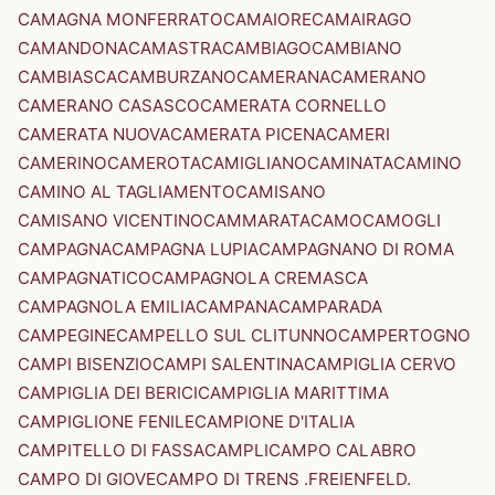
CAMAGNA MONFERRATO
CAMAIORE
CAMAIRAGO
CAMANDONA
CAMASTRA
CAMBIAGO
CAMBIANO
CAMBIASCA
CAMBURZANO
CAMERANA
CAMERANO
CAMERANO CASASCO
CAMERATA CORNELLO
CAMERATA NUOVA
CAMERATA PICENA
CAMERI
CAMERINO
CAMEROTA
CAMIGLIANO
CAMINATA
CAMINO
CAMINO AL TAGLIAMENTO
CAMISANO
CAMISANO VICENTINO
CAMMARATA
CAMO
CAMOGLI
CAMPAGNA
CAMPAGNA LUPIA
CAMPAGNANO DI ROMA
CAMPAGNATICO
CAMPAGNOLA CREMASCA
CAMPAGNOLA EMILIA
CAMPANA
CAMPARADA
CAMPEGINE
CAMPELLO SUL CLITUNNO
CAMPERTOGNO
CAMPI BISENZIO
CAMPI SALENTINA
CAMPIGLIA CERVO
CAMPIGLIA DEI BERICI
CAMPIGLIA MARITTIMA
CAMPIGLIONE FENILE
CAMPIONE D'ITALIA
CAMPITELLO DI FASSA
CAMPLI
CAMPO CALABRO
CAMPO DI GIOVE
CAMPO DI TRENS .FREIENFELD.