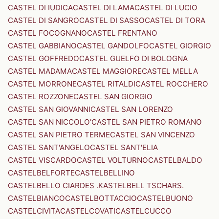
CASTEL DI IUDICA
CASTEL DI LAMA
CASTEL DI LUCIO
CASTEL DI SANGRO
CASTEL DI SASSO
CASTEL DI TORA
CASTEL FOCOGNANO
CASTEL FRENTANO
CASTEL GABBIANO
CASTEL GANDOLFO
CASTEL GIORGIO
CASTEL GOFFREDO
CASTEL GUELFO DI BOLOGNA
CASTEL MADAMA
CASTEL MAGGIORE
CASTEL MELLA
CASTEL MORRONE
CASTEL RITALDI
CASTEL ROCCHERO
CASTEL ROZZONE
CASTEL SAN GIORGIO
CASTEL SAN GIOVANNI
CASTEL SAN LORENZO
CASTEL SAN NICCOLO'
CASTEL SAN PIETRO ROMANO
CASTEL SAN PIETRO TERME
CASTEL SAN VINCENZO
CASTEL SANT'ANGELO
CASTEL SANT'ELIA
CASTEL VISCARDO
CASTEL VOLTURNO
CASTELBALDO
CASTELBELFORTE
CASTELBELLINO
CASTELBELLO CIARDES .KASTELBELL TSCHARS.
CASTELBIANCO
CASTELBOTTACCIO
CASTELBUONO
CASTELCIVITA
CASTELCOVATI
CASTELCUCCO