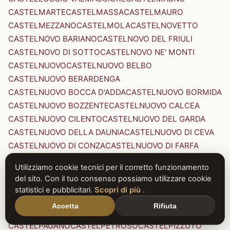
CASTELMARTE
CASTELMASSA
CASTELMAURO
CASTELMEZZANO
CASTELMOLA
CASTELNOVETTO
CASTELNOVO BARIANO
CASTELNOVO DEL FRIULI
CASTELNOVO DI SOTTO
CASTELNOVO NE' MONTI
CASTELNUOVO
CASTELNUOVO BELBO
CASTELNUOVO BERARDENGA
CASTELNUOVO BOCCA D'ADDA
CASTELNUOVO BORMIDA
CASTELNUOVO BOZZENTE
CASTELNUOVO CALCEA
CASTELNUOVO CILENTO
CASTELNUOVO DEL GARDA
CASTELNUOVO DELLA DAUNIA
CASTELNUOVO DI CEVA
CASTELNUOVO DI CONZA
CASTELNUOVO DI FARFA
CASTELNUOVO DI GARFAGNANA
Utilizziamo cookie tecnici per il corretto funzionamento
CASTELNUOVO DI PORTO
CASTELNUOVO DON BOSCO
del sito. Con il tuo consenso possiamo utilizzare cookie
CASTELNUOVO MAGRA
CASTELNUOVO NIGRA
statistici e pubblicitari.
Scopri di più
.
CASTELNUOVO PARANO
CASTELNUOVO RANGONE
Accetta
Rifiuta
CASTELNUOVO SCRIVIA
CASTELNUOVO VAL DI CECINA
CASTELPAGANO
CASTELPETROSO
CASTELPIZZUTO