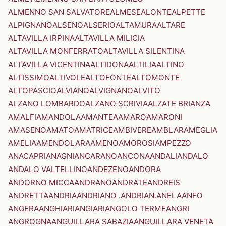
ALMENNO SAN SALVATORE
ALMESE
ALONTE
ALPETTE
ALPIGNANO
ALSENO
ALSERIO
ALTAMURA
ALTARE
ALTAVILLA IRPINA
ALTAVILLA MILICIA
ALTAVILLA MONFERRATO
ALTAVILLA SILENTINA
ALTAVILLA VICENTINA
ALTIDONA
ALTILIA
ALTINO
ALTISSIMO
ALTIVOLE
ALTOFONTE
ALTOMONTE
ALTOPASCIO
ALVIANO
ALVIGNANO
ALVITO
ALZANO LOMBARDO
ALZANO SCRIVIA
ALZATE BRIANZA
AMALFI
AMANDOLA
AMANTEA
AMARO
AMARONI
AMASENO
AMATO
AMATRICE
AMBIVERE
AMBLAR
AMEGLIA
AMELIA
AMENDOLARA
AMENO
AMOROSI
AMPEZZO
ANACAPRI
ANAGNI
ANCARANO
ANCONA
ANDALI
ANDALO
ANDALO VALTELLINO
ANDEZENO
ANDORA
ANDORNO MICCA
ANDRANO
ANDRATE
ANDREIS
ANDRETTA
ANDRIA
ANDRIANO .ANDRIAN.
ANELA
ANFO
ANGERA
ANGHIARI
ANGIARI
ANGOLO TERME
ANGRI
ANGROGNA
ANGUILLARA SABAZIA
ANGUILLARA VENETA