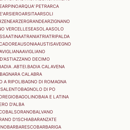
E
ARPINO
ARQUA' PETRARCA
E'
ARSIERO
ARSITA
ARSOLI
RZENE
ARZERGRANDE
ARZIGNANO
NO VERCELLESE
ASOLA
ASOLO
SSA
ATINA
ATRANI
ATRI
ATRIPALDA
 CADORE
AUSONIA
AUSTIS
AVEGNO
AVIGLIANA
AVIGLIANO
D'ASTI
AZZANO DECIMO
BADIA .ABTEI.
BADIA CALAVENA
BAGNARA CALABRA
 A RIPOLI
BAGNO DI ROMAGNA
 SALENTO
BAGNOLO DI PO
OREGIO
BAGOLINO
BAIA E LATINA
ERO D'ALBA
CO
BALSORANO
BALVANO
RANO D'ISCHIA
BARANZATE
INO
BARBARESCO
BARBARIGA