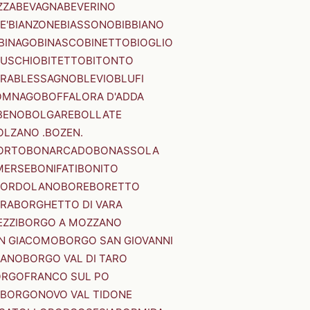
ZZA
BEVAGNA
BEVERINO
E'
BIANZONE
BIASSONO
BIBBIANO
BINAGO
BINASCO
BINETTO
BIOGLIO
SUSCHIO
BITETTO
BITONTO
ERA
BLESSAGNO
BLEVIO
BLUFI
OMNAGO
BOFFALORA D'ADDA
BENO
BOLGARE
BOLLATE
OLZANO .BOZEN.
ORTO
BONARCADO
BONASSOLA
MERSE
BONIFATI
BONITO
BORDOLANO
BORE
BORETTO
ERA
BORGHETTO DI VARA
ZZI
BORGO A MOZZANO
N GIACOMO
BORGO SAN GIOVANNI
NANO
BORGO VAL DI TARO
RGOFRANCO SUL PO
BORGONOVO VAL TIDONE