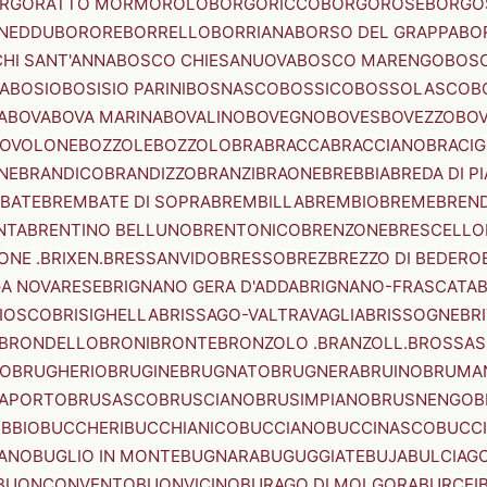
RGORATTO MORMOROLO
BORGORICCO
BORGOROSE
BORGO
NEDDU
BORORE
BORRELLO
BORRIANA
BORSO DEL GRAPPA
BO
HI SANT'ANNA
BOSCO CHIESANUOVA
BOSCO MARENGO
BOS
A
BOSIO
BOSISIO PARINI
BOSNASCO
BOSSICO
BOSSOLASCO
B
A
BOVA
BOVA MARINA
BOVALINO
BOVEGNO
BOVES
BOVEZZO
BOV
OVOLONE
BOZZOLE
BOZZOLO
BRA
BRACCA
BRACCIANO
BRACIG
NE
BRANDICO
BRANDIZZO
BRANZI
BRAONE
BREBBIA
BREDA DI P
BATE
BREMBATE DI SOPRA
BREMBILLA
BREMBIO
BREME
BREN
NTA
BRENTINO BELLUNO
BRENTONICO
BRENZONE
BRESCELLO
NE .BRIXEN.
BRESSANVIDO
BRESSO
BREZ
BREZZO DI BEDERO
GA NOVARESE
BRIGNANO GERA D'ADDA
BRIGNANO-FRASCATA
B
IOSCO
BRISIGHELLA
BRISSAGO-VALTRAVAGLIA
BRISSOGNE
BR
BRONDELLO
BRONI
BRONTE
BRONZOLO .BRANZOLL.
BROSSA
LO
BRUGHERIO
BRUGINE
BRUGNATO
BRUGNERA
BRUINO
BRUMA
APORTO
BRUSASCO
BRUSCIANO
BRUSIMPIANO
BRUSNENGO
B
BBIO
BUCCHERI
BUCCHIANICO
BUCCIANO
BUCCINASCO
BUCC
ANO
BUGLIO IN MONTE
BUGNARA
BUGUGGIATE
BUJA
BULCIAG
BUONCONVENTO
BUONVICINO
BURAGO DI MOLGORA
BURCEI