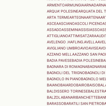
ARMENTO
ARMUNGIA
ARNAD
ARNA
ARQUA' POLESINE
ARQUATA DEL 
ARTA TERME
ARTEGNA
ARTENA
AR
ASCEA
ASCIANO
ASCOLI PICENO
A
ASSAGO
ASSEMINI
ASSISI
ASSO
AS
ATTIGLIANO
ATTIMIS
ATZARA
AUDI
AVELENGO .HAFLING.
AVELLA
AVE
AVIGLIANO UMBRO
AVIO
AVISE
AVO
AZZANO MELLA
AZZANO SAN PAO
BADIA PAVESE
BADIA POLESINE
BA
BAGNARA DI ROMAGNA
BAGNARIA
BAGNOLI DEL TRIGNO
BAGNOLI DI
BAGNOLO IN PIANO
BAGNOLO ME
BAIANO
BAIARDO
BAIRO
BAISO
BAL
BALDISSERO TORINESE
BALESTR
BALZOLA
BANARI
BANCHETTE
BAN
BARASSO
BARATILI SAN PIETRO
B