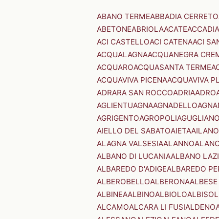
ABANO TERME
ABBADIA CERRETO
ABETONE
ABRIOLA
ACATE
ACCADI
ACI CASTELLO
ACI CATENA
ACI SA
ACQUALAGNA
ACQUANEGRA CRE
ACQUARO
ACQUASANTA TERME
A
ACQUAVIVA PICENA
ACQUAVIVA P
ADRARA SAN ROCCO
ADRIA
ADRO
AGLIENTU
AGNA
AGNADELLO
AGNA
AGRIGENTO
AGROPOLI
AGUGLIAN
AIELLO DEL SABATO
AIETA
AILANO
ALAGNA VALSESIA
ALANNO
ALANO
ALBANO DI LUCANIA
ALBANO LAZ
ALBAREDO D'ADIGE
ALBAREDO PE
ALBEROBELLO
ALBERONA
ALBESE
ALBINEA
ALBINO
ALBIOLO
ALBISOL
ALCAMO
ALCARA LI FUSI
ALDENO