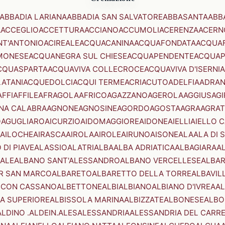
ABBADIA LARIANA
ABBADIA SAN SALVATORE
ABBASANTA
ABB
A
ACCEGLIO
ACCETTURA
ACCIANO
ACCUMOLI
ACERENZA
ACERN
NT'ANTONIO
ACIREALE
ACQUACANINA
ACQUAFONDATA
ACQUA
MONESE
ACQUANEGRA SUL CHIESE
ACQUAPENDENTE
ACQUAP
CQUASPARTA
ACQUAVIVA COLLECROCE
ACQUAVIVA D'ISERNIA
LATANI
ACQUEDOLCI
ACQUI TERME
ACRI
ACUTO
ADELFIA
ADRA
AFFI
AFFILE
AFRAGOLA
AFRICO
AGAZZANO
AGEROLA
AGGIUS
AGI
NA CALABRA
AGNONE
AGNOSINE
AGORDO
AGOSTA
AGRA
AGRAT
O
AGUGLIARO
AICURZIO
AIDOMAGGIORE
AIDONE
AIELLI
AIELLO 
AILOCHE
AIRASCA
AIROLA
AIROLE
AIRUNO
AISONE
ALA
ALA DI 
 DI PIAVE
ALASSIO
ALATRI
ALBA
ALBA ADRIATICA
ALBAGIARA
A
IALE
ALBANO SANT'ALESSANDRO
ALBANO VERCELLESE
ALBAR
R SAN MARCO
ALBARETO
ALBARETTO DELLA TORRE
ALBAVIL
 CON CASSANO
ALBETTONE
ALBI
ALBIANO
ALBIANO D'IVREA
AL
A SUPERIORE
ALBISSOLA MARINA
ALBIZZATE
ALBONESE
ALBO
ALDINO .ALDEIN.
ALES
ALESSANDRIA
ALESSANDRIA DEL CARR