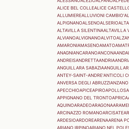
ALESSANO
ALEZIO
ALFANO
ALFED
ALICE BEL COLLE
ALICE CASTELL
ALLUMIERE
ALLUVIONI CAMBIO'
A
ALPIGNANO
ALSENO
ALSERIO
ALT
ALTAVILLA SILENTINA
ALTAVILLA 
ALVIANO
ALVIGNANO
ALVITO
ALZA
AMARONI
AMASENO
AMATO
AMAT
ANAGNI
ANCARANO
ANCONA
ANDA
ANDREIS
ANDRETTA
ANDRIA
ANDRI
ANGUILLARA SABAZIA
ANGUILLAR
ANTEY-SAINT-ANDRE'
ANTICOLI 
ANVERSA DEGLI ABRUZZI
ANZANO
APECCHIO
APICE
APIRO
APOLLOSA
APPIGNANO DEL TRONTO
APRICA
AQUINO
ARADEO
ARAGONA
ARAME
ARCINAZZO ROMANO
ARCISATE
A
ARDESIO
ARDORE
ARENA
ARENA P
ARIANO IRPINO
ARIANO NEL POLE