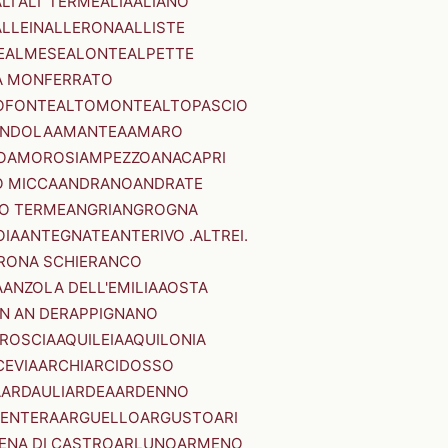
LI'
ALI' TERME
ALIA
ALIANO
ALLEIN
ALLERONA
ALLISTE
E
ALMESE
ALONTE
ALPETTE
A MONFERRATO
OFONTE
ALTOMONTE
ALTOPASCIO
NDOLA
AMANTEA
AMARO
O
AMOROSI
AMPEZZO
ANACAPRI
 MICCA
ANDRANO
ANDRATE
O TERME
ANGRI
ANGROGNA
OIA
ANTEGNATE
ANTERIVO .ALTREI.
RONA SCHIERANCO
A
ANZOLA DELL'EMILIA
AOSTA
N AN DER
APPIGNANO
RROSCIA
AQUILEIA
AQUILONIA
CEVIA
ARCHI
ARCIDOSSO
A
ARDAULI
ARDEA
ARDENNO
ENTERA
ARGUELLO
ARGUSTO
ARI
ENA DI CASTRO
ARLUNO
ARMENO