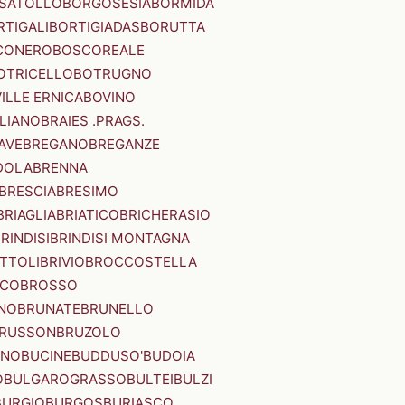
SATOLLO
BORGOSESIA
BORMIDA
RTIGALI
BORTIGIADAS
BORUTTA
CONERO
BOSCOREALE
OTRICELLO
BOTRUGNO
ILLE ERNICA
BOVINO
LIANO
BRAIES .PRAGS.
IAVE
BREGANO
BREGANZE
DOLA
BRENNA
BRESCIA
BRESIMO
BRIAGLIA
BRIATICO
BRICHERASIO
RINDISI
BRINDISI MONTAGNA
ITTOLI
BRIVIO
BROCCOSTELLA
SCO
BROSSO
NO
BRUNATE
BRUNELLO
RUSSON
BRUZOLO
INO
BUCINE
BUDDUSO'
BUDOIA
O
BULGAROGRASSO
BULTEI
BULZI
BURGIO
BURGOS
BURIASCO