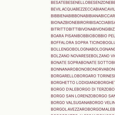
BESATE
BESENELLO
BESENZONE
B
BEVILACQUA
BEZZECCA
BIANCAVI
BIBBIENA
BIBBONA
BIBIANA
BICCAR
BIONAZ
BIONE
BIRORI
BISACCIA
BIS
BITRITTO
BITTI
BIVONA
BIVONGI
BI
BOARA PISANI
BOBBIO
BOBBIO PEL
BOFFALORA SOPRA TICINO
BOGL
BOLLENGO
BOLOGNA
BOLOGNAN
BOLZANO NOVARESE
BOLZANO VI
BONATE SOPRA
BONATE SOTTO
B
BONNANARO
BONO
BONORVA
BON
BORGARELLO
BORGARO TORINES
BORGHETTO LODIGIANO
BORGHET
BORGO D'ALE
BORGO DI TERZO
BO
BORGO SAN LORENZO
BORGO SA
BORGO VALSUGANA
BORGO VELI
BORGOLAVEZZARO
BORGOMALE