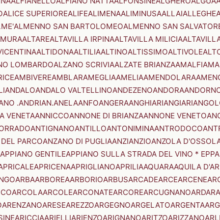
ENA
ALFIANELLO
ALFIANO NATTA
ALFONSINE
ALGHERO
ALGUA
A
O
ALICE SUPERIORE
ALIFE
ALIMENA
ALIMINUSA
ALLAI
ALLEGHE
LME'
ALMENNO SAN BARTOLOMEO
ALMENNO SAN SALVATOR
AMURA
ALTARE
ALTAVILLA IRPINA
ALTAVILLA MILICIA
ALTAVILL
VICENTINA
ALTIDONA
ALTILIA
ALTINO
ALTISSIMO
ALTIVOLE
ALT
NO LOMBARDO
ALZANO SCRIVIA
ALZATE BRIANZA
AMALFI
AMA
RICE
AMBIVERE
AMBLAR
AMEGLIA
AMELIA
AMENDOLARA
AMEN
LI
ANDALO
ANDALO VALTELLINO
ANDEZENO
ANDORA
ANDORNO
ANO .ANDRIAN.
ANELA
ANFO
ANGERA
ANGHIARI
ANGIARI
ANGOL
A VENETA
ANNICCO
ANNONE DI BRIANZA
ANNONE VENETO
AN
CORRADO
ANTIGNANO
ANTILLO
ANTONIMINA
ANTRODOCO
ANT
 DEL PARCO
ANZANO DI PUGLIA
ANZI
ANZIO
ANZOLA D'OSSOL
APPIANO GENTILE
APPIANO SULLA STRADA DEL VINO * EPPA
APRICALE
APRICENA
APRIGLIANO
APRILIA
AQUARA
AQUILA D'A
NGO
ARBA
ARBOREA
ARBORIO
ARBUS
ARCADE
ARCE
ARCENE
AR
RCO
ARCOLA
ARCOLE
ARCONATE
ARCORE
ARCUGNANO
ARDAR
O
ARENZANO
ARESE
AREZZO
ARGEGNO
ARGELATO
ARGENTA
ARG
SINE
ARICCIA
ARIELLI
ARIENZO
ARIGNANO
ARITZO
ARIZZANO
ARL