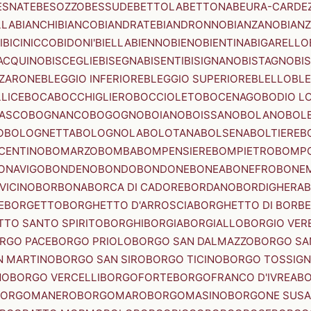
ESNATE
BESOZZO
BESSUDE
BETTOLA
BETTONA
BEURA-CARDE
LLA
BIANCHI
BIANCO
BIANDRATE
BIANDRONNO
BIANZANO
BIANZ
I
BICINICCO
BIDONI'
BIELLA
BIENNO
BIENO
BIENTINA
BIGARELLO
ACQUINO
BISCEGLIE
BISEGNA
BISENTI
BISIGNANO
BISTAGNO
BI
ZZARONE
BLEGGIO INFERIORE
BLEGGIO SUPERIORE
BLELLO
BL
LICE
BOCA
BOCCHIGLIERO
BOCCIOLETO
BOCENAGO
BODIO L
IASCO
BOGNANCO
BOGOGNO
BOIANO
BOISSANO
BOLANO
BOL
O
BOLOGNETTA
BOLOGNOLA
BOLOTANA
BOLSENA
BOLTIERE
B
CENTINO
BOMARZO
BOMBA
BOMPENSIERE
BOMPIETRO
BOMP
ONAVIGO
BONDENO
BONDO
BONDONE
BONEA
BONEFRO
BONE
VICINO
BORBONA
BORCA DI CADORE
BORDANO
BORDIGHERA
E
BORGETTO
BORGHETTO D'ARROSCIA
BORGHETTO DI BORB
TO SANTO SPIRITO
BORGHI
BORGIA
BORGIALLO
BORGIO VERE
RGO PACE
BORGO PRIOLO
BORGO SAN DALMAZZO
BORGO SA
N MARTINO
BORGO SAN SIRO
BORGO TICINO
BORGO TOSSIG
NO
BORGO VERCELLI
BORGOFORTE
BORGOFRANCO D'IVREA
BO
BORGOMANERO
BORGOMARO
BORGOMASINO
BORGONE SUSA