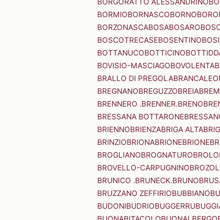
BORGORATTO ALESSANDRINO
BO
BORMIO
BORNASCO
BORNO
BORO
BORZONASCA
BOSA
BOSARO
BOSC
BOSCOTRECASE
BOSENTINO
BOSI
BOTTANUCO
BOTTICINO
BOTTIDD
BOVISIO-MASCIAGO
BOVOLENTA
B
BRALLO DI PREGOLA
BRANCALEO
BREGNANO
BREGUZZO
BREIA
BREM
BRENNERO .BRENNER.
BRENO
BRE
BRESSANA BOTTARONE
BRESSANO
BRIENNO
BRIENZA
BRIGA ALTA
BRI
BRINZIO
BRIONA
BRIONE
BRIONE
BR
BROGLIANO
BROGNATURO
BROLO
BROVELLO-CARPUGNINO
BROZO
BRUNICO .BRUNECK.
BRUNO
BRUS
BRUZZANO ZEFFIRIO
BUBBIANO
BU
BUDONI
BUDRIO
BUGGERRU
BUGGI
BUONABITACOLO
BUONALBERGO