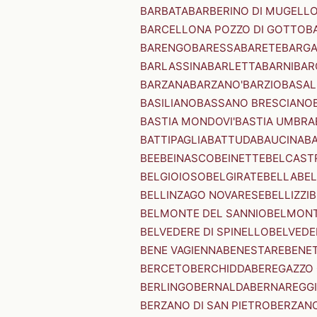
BARBATA
BARBERINO DI MUGELL
BARCELLONA POZZO DI GOTTO
B
BARENGO
BARESSA
BARETE
BARG
BARLASSINA
BARLETTA
BARNI
BAR
BARZANA
BARZANO'
BARZIO
BASAL
BASILIANO
BASSANO BRESCIANO
BASTIA MONDOVI'
BASTIA UMBRA
BATTIPAGLIA
BATTUDA
BAUCINA
B
BEE
BEINASCO
BEINETTE
BELCAST
BELGIOIOSO
BELGIRATE
BELLA
BEL
BELLINZAGO NOVARESE
BELLIZZI
B
BELMONTE DEL SANNIO
BELMONT
BELVEDERE DI SPINELLO
BELVEDE
BENE VAGIENNA
BENESTARE
BENE
BERCETO
BERCHIDDA
BEREGAZZO 
BERLINGO
BERNALDA
BERNAREGG
BERZANO DI SAN PIETRO
BERZANO