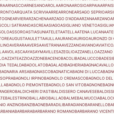
RA
ARNASCO
ARNESANO
AROLA
ARONA
AROSIO
ARPAIA
ARPAIS
TRONTO
ARQUATA SCRIVIA
ARRE
ARRONE
ARSAGO SEPRIO
ARSI
TOGNE
ARVIER
ARZACHENA
ARZAGO D'ADDA
ARZANA
ARZANO
A
SCOLI SATRIANO
ASCREA
ASIAGO
ASIGLIANO VENETO
ASIGLIA
SOLO
ASSORO
ASTI
ASUNI
ATELETA
ATELLA
ATENA LUCANA
ATE
TORE
AUGUSTA
AULETTA
AULLA
AURANO
AURIGO
AURONZO DI
LLINO
AVERARA
AVERSA
AVETRANA
AVEZZANO
AVIANO
AVIATICO
LA
AVOLASCA
AYAS
AYMAVILLES
AZEGLIO
AZZANELLO
AZZANO 
LO
AZZATE
AZZIO
AZZONE
BACENO
BACOLI
BADALUCCO
BADESI
DIA TEDALDA
BADOLATO
BAGALADI
BAGHERIA
BAGNACAVALLO
BAGNARIA ARSA
BAGNASCO
BAGNATICA
BAGNI DI LUCCA
BAGNO
 SOPRA
BAGNOLI IRPINO
BAGNOLO CREMASCO
BAGNOLO DEL
LLA
BAGNOLO PIEMONTE
BAGNOLO SAN VITO
BAGNONE
BAGN
ANGERO
BALDICHIERI D'ASTI
BALDISSERO CANAVESE
BALDISS
ATE
BALESTRINO
BALLABIO
BALLAO
BALME
BALMUCCIA
BALOC
NIO ANZINO
BANZI
BAONE
BARADILI
BARAGIANO
BARANELLO
BA
ARBANIA
BARBARA
BARBARANO ROMANO
BARBARANO VICENT