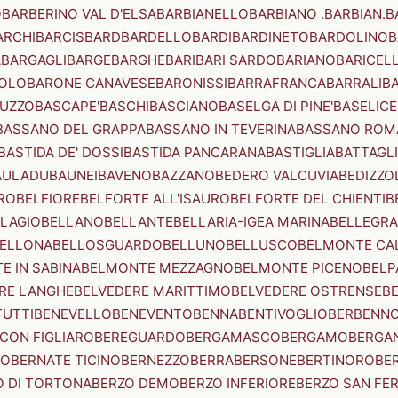
O
BARBERINO VAL D'ELSA
BARBIANELLO
BARBIANO .BARBIAN.
B
ARCHI
BARCIS
BARD
BARDELLO
BARDI
BARDINETO
BARDOLINO
B
A
BARGAGLI
BARGE
BARGHE
BARI
BARI SARDO
BARIANO
BARICEL
OLO
BARONE CANAVESE
BARONISSI
BARRAFRANCA
BARRALI
B
UZZO
BASCAPE'
BASCHI
BASCIANO
BASELGA DI PINE'
BASELICE
BASSANO DEL GRAPPA
BASSANO IN TEVERINA
BASSANO ROM
BASTIDA DE' DOSSI
BASTIDA PANCARANA
BASTIGLIA
BATTAGL
AULADU
BAUNEI
BAVENO
BAZZANO
BEDERO VALCUVIA
BEDIZZO
RO
BELFIORE
BELFORTE ALL'ISAURO
BELFORTE DEL CHIENTI
B
LAGIO
BELLANO
BELLANTE
BELLARIA-IGEA MARINA
BELLEGRA
ELLONA
BELLOSGUARDO
BELLUNO
BELLUSCO
BELMONTE CA
E IN SABINA
BELMONTE MEZZAGNO
BELMONTE PICENO
BELP
RE LANGHE
BELVEDERE MARITTIMO
BELVEDERE OSTRENSE
B
TUTTI
BENEVELLO
BENEVENTO
BENNA
BENTIVOGLIO
BERBENN
CON FIGLIARO
BEREGUARDO
BERGAMASCO
BERGAMO
BERGA
IO
BERNATE TICINO
BERNEZZO
BERRA
BERSONE
BERTINORO
BE
 DI TORTONA
BERZO DEMO
BERZO INFERIORE
BERZO SAN FE