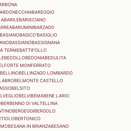
ARBONA
ARDONECCHIA
BAREGGIO
LA
BARILE
BARISCIANO
ARREA
BARUMINI
BARZAGO
BASIANO
BASICO'
BASIGLIO
ANO
BASSIANO
BASSIGNANA
IA TERME
BATTIFOLLO
LE
BEDOLLO
BEDONIA
BEDULITA
ELFORTE MONFERRATO
BELLINO
BELLINZAGO LOMBARDO
LABRO
BELMONTE CASTELLO
ASSO
BELSITO
ELVEGLIO
BELVI
BEMA
BENE LARIO
O
BERBENNO DI VALTELLINA
NTINO
BERGEGGI
BERGOLO
RTIOLO
BERTONICO
RMO
BESANA IN BRIANZA
BESANO