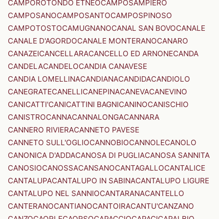
CAMPOROTONDO ETNEO
CAMPOSAMPIERO
CAMPOSANO
CAMPOSANTO
CAMPOSPINOSO
CAMPOTOSTO
CAMUGNANO
CANAL SAN BOVO
CANALE
CANALE D'AGORDO
CANALE MONTERANO
CANARO
CANAZEI
CANCELLARA
CANCELLO ED ARNONE
CANDA
CANDELA
CANDELO
CANDIA CANAVESE
CANDIA LOMELLINA
CANDIANA
CANDIDA
CANDIOLO
CANEGRATE
CANELLI
CANEPINA
CANEVA
CANEVINO
CANICATTI'
CANICATTINI BAGNI
CANINO
CANISCHIO
CANISTRO
CANNA
CANNALONGA
CANNARA
CANNERO RIVIERA
CANNETO PAVESE
CANNETO SULL'OGLIO
CANNOBIO
CANNOLE
CANOLO
CANONICA D'ADDA
CANOSA DI PUGLIA
CANOSA SANNITA
CANOSIO
CANOSSA
CANSANO
CANTAGALLO
CANTALICE
CANTALUPA
CANTALUPO IN SABINA
CANTALUPO LIGURE
CANTALUPO NEL SANNIO
CANTARANA
CANTELLO
CANTERANO
CANTIANO
CANTOIRA
CANTU'
CANZANO
CANZO
CAORLE
CAORSO
CAPACCIO
CAPACI
CAPALBIO