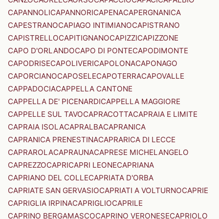
CAPANNOLI
CAPANNORI
CAPENA
CAPERGNANICA
CAPESTRANO
CAPIAGO INTIMIANO
CAPISTRANO
CAPISTRELLO
CAPITIGNANO
CAPIZZI
CAPIZZONE
CAPO D'ORLANDO
CAPO DI PONTE
CAPODIMONTE
CAPODRISE
CAPOLIVERI
CAPOLONA
CAPONAGO
CAPORCIANO
CAPOSELE
CAPOTERRA
CAPOVALLE
CAPPADOCIA
CAPPELLA CANTONE
CAPPELLA DE' PICENARDI
CAPPELLA MAGGIORE
CAPPELLE SUL TAVO
CAPRACOTTA
CAPRAIA E LIMITE
CAPRAIA ISOLA
CAPRALBA
CAPRANICA
CAPRANICA PRENESTINA
CAPRARICA DI LECCE
CAPRAROLA
CAPRAUNA
CAPRESE MICHELANGELO
CAPREZZO
CAPRI
CAPRI LEONE
CAPRIANA
CAPRIANO DEL COLLE
CAPRIATA D'ORBA
CAPRIATE SAN GERVASIO
CAPRIATI A VOLTURNO
CAPRIE
CAPRIGLIA IRPINA
CAPRIGLIO
CAPRILE
CAPRINO BERGAMASCO
CAPRINO VERONESE
CAPRIOLO