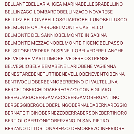
BELLANTE
BELLARIA-IGEA MARINA
BELLEGRA
BELLINO
BELLINZAGO LOMBARDO
BELLINZAGO NOVARESE
BELLIZZI
BELLONA
BELLOSGUARDO
BELLUNO
BELLUSCO
BELMONTE CALABRO
BELMONTE CASTELLO
BELMONTE DEL SANNIO
BELMONTE IN SABINA
BELMONTE MEZZAGNO
BELMONTE PICENO
BELPASSO
BELSITO
BELVEDERE DI SPINELLO
BELVEDERE LANGHE
BELVEDERE MARITTIMO
BELVEDERE OSTRENSE
BELVEGLIO
BELVI
BEMA
BENE LARIO
BENE VAGIENNA
BENESTARE
BENETUTTI
BENEVELLO
BENEVENTO
BENNA
BENTIVOGLIO
BERBENNO
BERBENNO DI VALTELLINA
BERCETO
BERCHIDDA
BEREGAZZO CON FIGLIARO
BEREGUARDO
BERGAMASCO
BERGAMO
BERGANTINO
BERGEGGI
BERGOLO
BERLINGO
BERNALDA
BERNAREGGIO
BERNATE TICINO
BERNEZZO
BERRA
BERSONE
BERTINORO
BERTIOLO
BERTONICO
BERZANO DI SAN PIETRO
BERZANO DI TORTONA
BERZO DEMO
BERZO INFERIORE