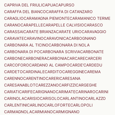
CAPRIVA DEL FRIULI
CAPUA
CAPURSO
CARAFFA DEL BIANCO
CARAFFA DI CATANZARO
CARAGLIO
CARAMAGNA PIEMONTE
CARAMANICO TERME
CARANO
CARAPELLE
CARAPELLE CALVISIO
CARASCO
CARASSAI
CARATE BRIANZA
CARATE URIO
CARAVAGGIO
CARAVATE
CARAVINO
CARAVONICA
CARBOGNANO
CARBONARA AL TICINO
CARBONARA DI NOLA
CARBONARA DI PO
CARBONARA SCRIVIA
CARBONATE
CARBONE
CARBONERA
CARBONIA
CARCARE
CARCERI
CARCOFORO
CARDANO AL CAMPO
CARDE'
CARDEDU
CARDETO
CARDINALE
CARDITO
CAREGGINE
CAREMA
CARENNO
CARENTINO
CARERI
CARESANA
CARESANABLOT
CAREZZANO
CARFIZZI
CARGEGHE
CARIATI
CARIFE
CARIGNANO
CARIMATE
CARINARO
CARINI
CARINOLA
CARISIO
CARISOLO
CARLANTINO
CARLAZZO
CARLENTINI
CARLINO
CARLOFORTE
CARLOPOLI
CARMAGNOLA
CARMIANO
CARMIGNANO