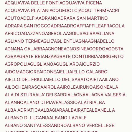
ACQUAVIVA DELLE FONTI
ACQUAVIVA PICENA
ACQUAVIVA PLATANI
ACQUEDOLCI
ACQUI TERME
ACRI
ACUTO
ADELFIA
ADRANO
ADRARA SAN MARTINO
ADRARA SAN ROCCO
ADRIA
ADRO
AFFI
AFFILE
AFRAGOLA
AFRICO
AGAZZANO
AGEROLA
AGGIUS
AGIRA
AGLIANA
AGLIANO TERME
AGLIE'
AGLIENTU
AGNA
AGNADELLO
AGNANA CALABRA
AGNONE
AGNOSINE
AGORDO
AGOSTA
AGRA
AGRATE BRIANZA
AGRATE CONTURBIA
AGRIGENTO
AGROPOLI
AGUGLIANO
AGUGLIARO
AICURZIO
AIDOMAGGIORE
AIDONE
AIELLI
AIELLO CALABRO
AIELLO DEL FRIULI
AIELLO DEL SABATO
AIETA
AILANO
AILOCHE
AIRASCA
AIROLA
AIROLE
AIRUNO
AISONE
ALA
ALA DI STURA
ALA' DEI SARDI
ALAGNA
ALAGNA VALSESIA
ALANNO
ALANO DI PIAVE
ALASSIO
ALATRI
ALBA
ALBA ADRIATICA
ALBAGIARA
ALBAIRATE
ALBANELLA
ALBANO DI LUCANIA
ALBANO LAZIALE
ALBANO SANT'ALESSANDRO
ALBANO VERCELLESE