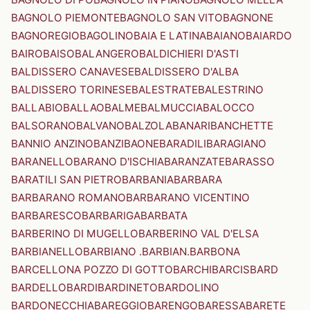
BAGNOLO PIEMONTE
BAGNOLO SAN VITO
BAGNONE
BAGNOREGIO
BAGOLINO
BAIA E LATINA
BAIANO
BAIARDO
BAIRO
BAISO
BALANGERO
BALDICHIERI D'ASTI
BALDISSERO CANAVESE
BALDISSERO D'ALBA
BALDISSERO TORINESE
BALESTRATE
BALESTRINO
BALLABIO
BALLAO
BALME
BALMUCCIA
BALOCCO
BALSORANO
BALVANO
BALZOLA
BANARI
BANCHETTE
BANNIO ANZINO
BANZI
BAONE
BARADILI
BARAGIANO
BARANELLO
BARANO D'ISCHIA
BARANZATE
BARASSO
BARATILI SAN PIETRO
BARBANIA
BARBARA
BARBARANO ROMANO
BARBARANO VICENTINO
BARBARESCO
BARBARIGA
BARBATA
BARBERINO DI MUGELLO
BARBERINO VAL D'ELSA
BARBIANELLO
BARBIANO .BARBIAN.
BARBONA
BARCELLONA POZZO DI GOTTO
BARCHI
BARCIS
BARD
BARDELLO
BARDI
BARDINETO
BARDOLINO
BARDONECCHIA
BAREGGIO
BARENGO
BARESSA
BARETE