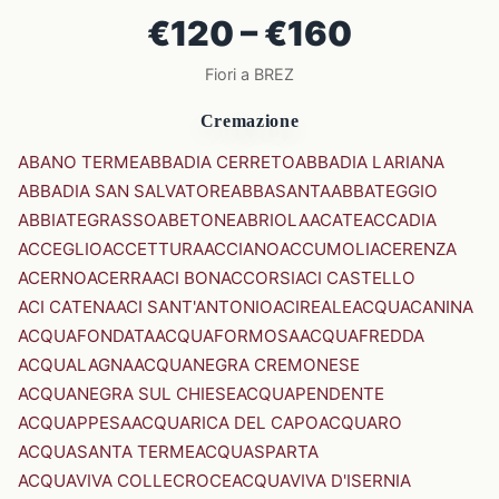
€120 – €160
Fiori a BREZ
Cremazione
ABANO TERME
ABBADIA CERRETO
ABBADIA LARIANA
ABBADIA SAN SALVATORE
ABBASANTA
ABBATEGGIO
ABBIATEGRASSO
ABETONE
ABRIOLA
ACATE
ACCADIA
ACCEGLIO
ACCETTURA
ACCIANO
ACCUMOLI
ACERENZA
ACERNO
ACERRA
ACI BONACCORSI
ACI CASTELLO
ACI CATENA
ACI SANT'ANTONIO
ACIREALE
ACQUACANINA
ACQUAFONDATA
ACQUAFORMOSA
ACQUAFREDDA
ACQUALAGNA
ACQUANEGRA CREMONESE
ACQUANEGRA SUL CHIESE
ACQUAPENDENTE
ACQUAPPESA
ACQUARICA DEL CAPO
ACQUARO
ACQUASANTA TERME
ACQUASPARTA
ACQUAVIVA COLLECROCE
ACQUAVIVA D'ISERNIA