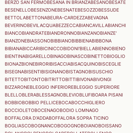
BERZO SAN FERMO
BESANA IN BRIANZA
BESANO
BESATE
BESENELLO
BESENZONE
BESNATE
BESOZZO
BESSUDE
BETTOLA
BETTONA
BEURA-CARDEZZA
BEVAGNA
BEVERINO
BEVILACQUA
BEZZECCA
BIANCAVILLA
BIANCHI
BIANCO
BIANDRATE
BIANDRONNO
BIANZANO
BIANZE'
BIANZONE
BIASSONO
BIBBIANO
BIBBIENA
BIBBONA
BIBIANA
BICCARI
BICINICCO
BIDONI'
BIELLA
BIENNO
BIENO
BIENTINA
BIGARELLO
BINAGO
BINASCO
BINETTO
BIOGLIO
BIONAZ
BIONE
BIRORI
BISACCIA
BISACQUINO
BISCEGLIE
BISEGNA
BISENTI
BISIGNANO
BISTAGNO
BISUSCHIO
BITETTO
BITONTO
BITRITTO
BITTI
BIVONA
BIVONGI
BIZZARONE
BLEGGIO INFERIORE
BLEGGIO SUPERIORE
BLELLO
BLERA
BLESSAGNO
BLEVIO
BLUFI
BOARA PISANI
BOBBIO
BOBBIO PELLICE
BOCA
BOCCHIGLIERO
BOCCIOLETO
BOCENAGO
BODIO LOMNAGO
BOFFALORA D'ADDA
BOFFALORA SOPRA TICINO
BOGLIASCO
BOGNANCO
BOGOGNO
BOIANO
BOISSANO