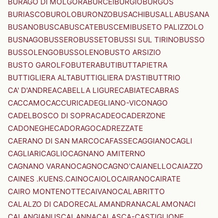
BURAGO DI MOLGORA
BURCEI
BURGIO
BURGOS
BURIASCO
BUROLO
BURONZO
BUSACHI
BUSALLA
BUSANA
BUSANO
BUSCA
BUSCATE
BUSCEMI
BUSETO PALIZZOLO
BUSNAGO
BUSSERO
BUSSETO
BUSSI SUL TIRINO
BUSSO
BUSSOLENGO
BUSSOLENO
BUSTO ARSIZIO
BUSTO GAROLFO
BUTERA
BUTI
BUTTAPIETRA
BUTTIGLIERA ALTA
BUTTIGLIERA D'ASTI
BUTTRIO
CA' D'ANDREA
CABELLA LIGURE
CABIATE
CABRAS
CACCAMO
CACCURI
CADEGLIANO-VICONAGO
CADELBOSCO DI SOPRA
CADEO
CADERZONE
CADONEGHE
CADORAGO
CADREZZATE
CAERANO DI SAN MARCO
CAFASSE
CAGGIANO
CAGLI
CAGLIARI
CAGLIO
CAGNANO AMITERNO
CAGNANO VARANO
CAGNO
CAGNO'
CAIANELLO
CAIAZZO
CAINES .KUENS.
CAINO
CAIOLO
CAIRANO
CAIRATE
CAIRO MONTENOTTE
CAIVANO
CALABRITTO
CALALZO DI CADORE
CALAMANDRANA
CALAMONACI
CALANGIANUS
CALANNA
CALASCA-CASTIGLIONE