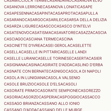
CASAMICCIOLA TERME
CASANDRINO
CASANOVA ELVO
CASANOVA LERRONE
CASANOVA LONATI
CASAPE
CASAPESENNA
CASAPINTA
CASAPROTA
CASAPULLA
CASARANO
CASARGO
CASARILE
CASARSA DELLA DELIZIA
CASARZA LIGURE
CASASCO
CASASCO D'INTELVI
CASATENOVO
CASATISMA
CASAVATORE
CASAZZA
CASCIA
CASCIAGO
CASCIANA TERME
CASCINA
CASCINETTE D'IVREA
CASEI GEROLA
CASELETTE
CASELLA
CASELLE IN PITTARI
CASELLE LANDI
CASELLE LURANI
CASELLE TORINESE
CASERTA
CASIER
CASIGNANA
CASINA
CASIRATE D'ADDA
CASLINO D'ERBA
CASNATE CON BERNATE
CASNIGO
CASOLA DI NAPOLI
CASOLA IN LUNIGIANA
CASOLA VALSENIO
CASOLE BRUZIO
CASOLE D'ELSA
CASOLI
CASORATE PRIMO
CASORATE SEMPIONE
CASOREZZO
CASORIA
CASORZO
CASPERIA
CASPOGGIO
CASSACCO
CASSAGO BRIANZA
CASSANO ALLO IONIO
CASSANO D'ADDA
CASSANO DELLE MURGE