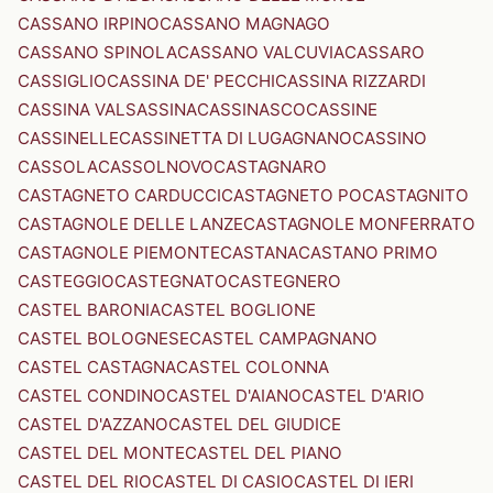
CASSANO IRPINO
CASSANO MAGNAGO
CASSANO SPINOLA
CASSANO VALCUVIA
CASSARO
CASSIGLIO
CASSINA DE' PECCHI
CASSINA RIZZARDI
CASSINA VALSASSINA
CASSINASCO
CASSINE
CASSINELLE
CASSINETTA DI LUGAGNANO
CASSINO
CASSOLA
CASSOLNOVO
CASTAGNARO
CASTAGNETO CARDUCCI
CASTAGNETO PO
CASTAGNITO
CASTAGNOLE DELLE LANZE
CASTAGNOLE MONFERRATO
CASTAGNOLE PIEMONTE
CASTANA
CASTANO PRIMO
CASTEGGIO
CASTEGNATO
CASTEGNERO
CASTEL BARONIA
CASTEL BOGLIONE
CASTEL BOLOGNESE
CASTEL CAMPAGNANO
CASTEL CASTAGNA
CASTEL COLONNA
CASTEL CONDINO
CASTEL D'AIANO
CASTEL D'ARIO
CASTEL D'AZZANO
CASTEL DEL GIUDICE
CASTEL DEL MONTE
CASTEL DEL PIANO
CASTEL DEL RIO
CASTEL DI CASIO
CASTEL DI IERI