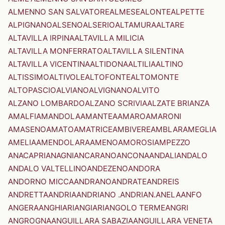
ALMENNO SAN SALVATORE
ALMESE
ALONTE
ALPETTE
ALPIGNANO
ALSENO
ALSERIO
ALTAMURA
ALTARE
ALTAVILLA IRPINA
ALTAVILLA MILICIA
ALTAVILLA MONFERRATO
ALTAVILLA SILENTINA
ALTAVILLA VICENTINA
ALTIDONA
ALTILIA
ALTINO
ALTISSIMO
ALTIVOLE
ALTOFONTE
ALTOMONTE
ALTOPASCIO
ALVIANO
ALVIGNANO
ALVITO
ALZANO LOMBARDO
ALZANO SCRIVIA
ALZATE BRIANZA
AMALFI
AMANDOLA
AMANTEA
AMARO
AMARONI
AMASENO
AMATO
AMATRICE
AMBIVERE
AMBLAR
AMEGLIA
AMELIA
AMENDOLARA
AMENO
AMOROSI
AMPEZZO
ANACAPRI
ANAGNI
ANCARANO
ANCONA
ANDALI
ANDALO
ANDALO VALTELLINO
ANDEZENO
ANDORA
ANDORNO MICCA
ANDRANO
ANDRATE
ANDREIS
ANDRETTA
ANDRIA
ANDRIANO .ANDRIAN.
ANELA
ANFO
ANGERA
ANGHIARI
ANGIARI
ANGOLO TERME
ANGRI
ANGROGNA
ANGUILLARA SABAZIA
ANGUILLARA VENETA