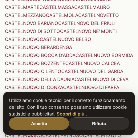
CASTELMARTE
CASTELMASSA
CASTELMAURO
CASTELMEZZANO
CASTELMOLA
CASTELNOVETTO
CASTELNOVO BARIANO
CASTELNOVO DEL FRIULI
CASTELNOVO DI SOTTO
CASTELNOVO NE' MONTI
CASTELNUOVO
CASTELNUOVO BELBO
CASTELNUOVO BERARDENGA
CASTELNUOVO BOCCA D'ADDA
CASTELNUOVO BORMIDA
CASTELNUOVO BOZZENTE
CASTELNUOVO CALCEA
CASTELNUOVO CILENTO
CASTELNUOVO DEL GARDA
CASTELNUOVO DELLA DAUNIA
CASTELNUOVO DI CEVA
CASTELNUOVO DI CONZA
CASTELNUOVO DI FARFA
CASTELNUOVO DI GARFAGNANA
Utilizziamo cookie tecnici per il corretto funzionamento
CASTELNUOVO DI PORTO
CASTELNUOVO DON BOSCO
del sito. Con il tuo consenso possiamo utilizzare cookie
CASTELNUOVO MAGRA
CASTELNUOVO NIGRA
statistici e pubblicitari.
Scopri di più
.
CASTELNUOVO PARANO
CASTELNUOVO RANGONE
Accetta
Rifiuta
CASTELNUOVO SCRIVIA
CASTELNUOVO VAL DI CECINA
CASTELPAGANO
CASTELPETROSO
CASTELPIZZUTO