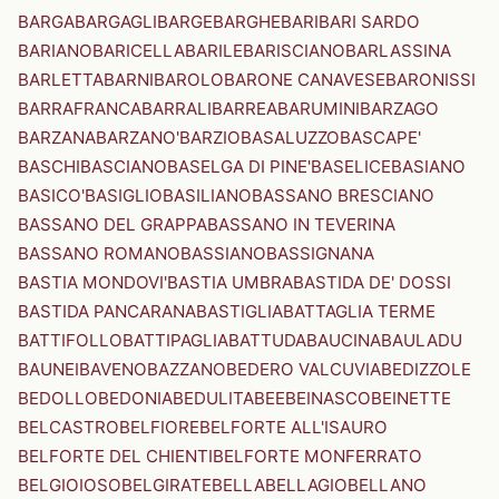
BARGA
BARGAGLI
BARGE
BARGHE
BARI
BARI SARDO
BARIANO
BARICELLA
BARILE
BARISCIANO
BARLASSINA
BARLETTA
BARNI
BAROLO
BARONE CANAVESE
BARONISSI
BARRAFRANCA
BARRALI
BARREA
BARUMINI
BARZAGO
BARZANA
BARZANO'
BARZIO
BASALUZZO
BASCAPE'
BASCHI
BASCIANO
BASELGA DI PINE'
BASELICE
BASIANO
BASICO'
BASIGLIO
BASILIANO
BASSANO BRESCIANO
BASSANO DEL GRAPPA
BASSANO IN TEVERINA
BASSANO ROMANO
BASSIANO
BASSIGNANA
BASTIA MONDOVI'
BASTIA UMBRA
BASTIDA DE' DOSSI
BASTIDA PANCARANA
BASTIGLIA
BATTAGLIA TERME
BATTIFOLLO
BATTIPAGLIA
BATTUDA
BAUCINA
BAULADU
BAUNEI
BAVENO
BAZZANO
BEDERO VALCUVIA
BEDIZZOLE
BEDOLLO
BEDONIA
BEDULITA
BEE
BEINASCO
BEINETTE
BELCASTRO
BELFIORE
BELFORTE ALL'ISAURO
BELFORTE DEL CHIENTI
BELFORTE MONFERRATO
BELGIOIOSO
BELGIRATE
BELLA
BELLAGIO
BELLANO