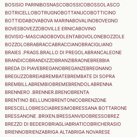
BOSISIO PARINI
BOSNASCO
BOSSICO
BOSSOLASCO
BOTRICELLO
BOTRUGNO
BOTTANUCO
BOTTICINO
BOTTIDDA
BOVA
BOVA MARINA
BOVALINO
BOVEGNO
BOVES
BOVEZZO
BOVILLE ERNICA
BOVINO
BOVISIO-MASCIAGO
BOVOLENTA
BOVOLONE
BOZZOLE
BOZZOLO
BRA
BRACCA
BRACCIANO
BRACIGLIANO
BRAIES .PRAGS.
BRALLO DI PREGOLA
BRANCALEONE
BRANDICO
BRANDIZZO
BRANZI
BRAONE
BREBBIA
BREDA DI PIAVE
BREGANO
BREGANZE
BREGNANO
BREGUZZO
BREIA
BREMBATE
BREMBATE DI SOPRA
BREMBILLA
BREMBIO
BREME
BRENDOLA
BRENNA
BRENNERO .BRENNER.
BRENO
BRENTA
BRENTINO BELLUNO
BRENTONICO
BRENZONE
BRESCELLO
BRESCIA
BRESIMO
BRESSANA BOTTARONE
BRESSANONE .BRIXEN.
BRESSANVIDO
BRESSO
BREZ
BREZZO DI BEDERO
BRIAGLIA
BRIATICO
BRICHERASIO
BRIENNO
BRIENZA
BRIGA ALTA
BRIGA NOVARESE