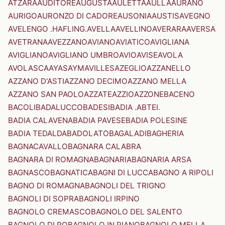
ATZARA
AUDITORE
AUGUSTA
AULETTA
AULLA
AURANO
AURIGO
AURONZO DI CADORE
AUSONIA
AUSTIS
AVEGNO
AVELENGO .HAFLING.
AVELLA
AVELLINO
AVERARA
AVERSA
AVETRANA
AVEZZANO
AVIANO
AVIATICO
AVIGLIANA
AVIGLIANO
AVIGLIANO UMBRO
AVIO
AVISE
AVOLA
AVOLASCA
AYAS
AYMAVILLES
AZEGLIO
AZZANELLO
AZZANO D'ASTI
AZZANO DECIMO
AZZANO MELLA
AZZANO SAN PAOLO
AZZATE
AZZIO
AZZONE
BACENO
BACOLI
BADALUCCO
BADESI
BADIA .ABTEI.
BADIA CALAVENA
BADIA PAVESE
BADIA POLESINE
BADIA TEDALDA
BADOLATO
BAGALADI
BAGHERIA
BAGNACAVALLO
BAGNARA CALABRA
BAGNARA DI ROMAGNA
BAGNARIA
BAGNARIA ARSA
BAGNASCO
BAGNATICA
BAGNI DI LUCCA
BAGNO A RIPOLI
BAGNO DI ROMAGNA
BAGNOLI DEL TRIGNO
BAGNOLI DI SOPRA
BAGNOLI IRPINO
BAGNOLO CREMASCO
BAGNOLO DEL SALENTO
BAGNOLO DI PO
BAGNOLO IN PIANO
BAGNOLO MELLA