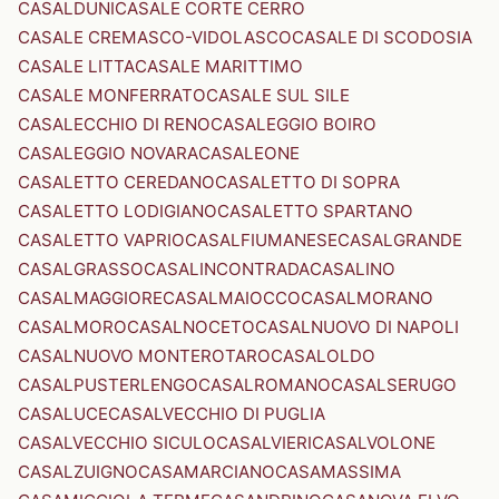
CASALDUNI
CASALE CORTE CERRO
CASALE CREMASCO-VIDOLASCO
CASALE DI SCODOSIA
CASALE LITTA
CASALE MARITTIMO
CASALE MONFERRATO
CASALE SUL SILE
CASALECCHIO DI RENO
CASALEGGIO BOIRO
CASALEGGIO NOVARA
CASALEONE
CASALETTO CEREDANO
CASALETTO DI SOPRA
CASALETTO LODIGIANO
CASALETTO SPARTANO
CASALETTO VAPRIO
CASALFIUMANESE
CASALGRANDE
CASALGRASSO
CASALINCONTRADA
CASALINO
CASALMAGGIORE
CASALMAIOCCO
CASALMORANO
CASALMORO
CASALNOCETO
CASALNUOVO DI NAPOLI
CASALNUOVO MONTEROTARO
CASALOLDO
CASALPUSTERLENGO
CASALROMANO
CASALSERUGO
CASALUCE
CASALVECCHIO DI PUGLIA
CASALVECCHIO SICULO
CASALVIERI
CASALVOLONE
CASALZUIGNO
CASAMARCIANO
CASAMASSIMA