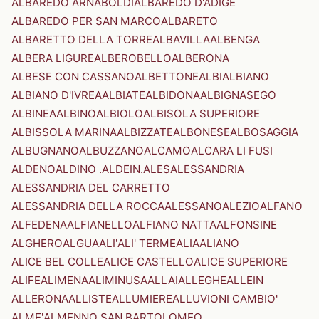
ALBAREDO ARNABOLDI
ALBAREDO D'ADIGE
ALBAREDO PER SAN MARCO
ALBARETO
ALBARETTO DELLA TORRE
ALBAVILLA
ALBENGA
ALBERA LIGURE
ALBEROBELLO
ALBERONA
ALBESE CON CASSANO
ALBETTONE
ALBI
ALBIANO
ALBIANO D'IVREA
ALBIATE
ALBIDONA
ALBIGNASEGO
ALBINEA
ALBINO
ALBIOLO
ALBISOLA SUPERIORE
ALBISSOLA MARINA
ALBIZZATE
ALBONESE
ALBOSAGGIA
ALBUGNANO
ALBUZZANO
ALCAMO
ALCARA LI FUSI
ALDENO
ALDINO .ALDEIN.
ALES
ALESSANDRIA
ALESSANDRIA DEL CARRETTO
ALESSANDRIA DELLA ROCCA
ALESSANO
ALEZIO
ALFANO
ALFEDENA
ALFIANELLO
ALFIANO NATTA
ALFONSINE
ALGHERO
ALGUA
ALI'
ALI' TERME
ALIA
ALIANO
ALICE BEL COLLE
ALICE CASTELLO
ALICE SUPERIORE
ALIFE
ALIMENA
ALIMINUSA
ALLAI
ALLEGHE
ALLEIN
ALLERONA
ALLISTE
ALLUMIERE
ALLUVIONI CAMBIO'
ALME'
ALMENNO SAN BARTOLOMEO