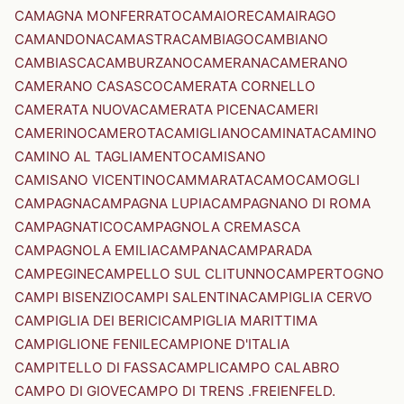
CAMAGNA MONFERRATO
CAMAIORE
CAMAIRAGO
CAMANDONA
CAMASTRA
CAMBIAGO
CAMBIANO
CAMBIASCA
CAMBURZANO
CAMERANA
CAMERANO
CAMERANO CASASCO
CAMERATA CORNELLO
CAMERATA NUOVA
CAMERATA PICENA
CAMERI
CAMERINO
CAMEROTA
CAMIGLIANO
CAMINATA
CAMINO
CAMINO AL TAGLIAMENTO
CAMISANO
CAMISANO VICENTINO
CAMMARATA
CAMO
CAMOGLI
CAMPAGNA
CAMPAGNA LUPIA
CAMPAGNANO DI ROMA
CAMPAGNATICO
CAMPAGNOLA CREMASCA
CAMPAGNOLA EMILIA
CAMPANA
CAMPARADA
CAMPEGINE
CAMPELLO SUL CLITUNNO
CAMPERTOGNO
CAMPI BISENZIO
CAMPI SALENTINA
CAMPIGLIA CERVO
CAMPIGLIA DEI BERICI
CAMPIGLIA MARITTIMA
CAMPIGLIONE FENILE
CAMPIONE D'ITALIA
CAMPITELLO DI FASSA
CAMPLI
CAMPO CALABRO
CAMPO DI GIOVE
CAMPO DI TRENS .FREIENFELD.