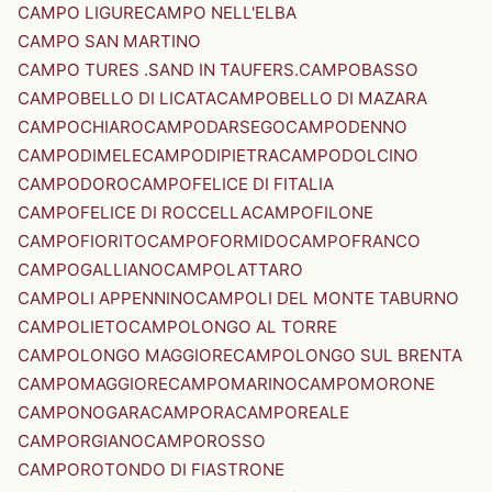
CAMPO LIGURE
CAMPO NELL'ELBA
CAMPO SAN MARTINO
CAMPO TURES .SAND IN TAUFERS.
CAMPOBASSO
CAMPOBELLO DI LICATA
CAMPOBELLO DI MAZARA
CAMPOCHIARO
CAMPODARSEGO
CAMPODENNO
CAMPODIMELE
CAMPODIPIETRA
CAMPODOLCINO
CAMPODORO
CAMPOFELICE DI FITALIA
CAMPOFELICE DI ROCCELLA
CAMPOFILONE
CAMPOFIORITO
CAMPOFORMIDO
CAMPOFRANCO
CAMPOGALLIANO
CAMPOLATTARO
CAMPOLI APPENNINO
CAMPOLI DEL MONTE TABURNO
CAMPOLIETO
CAMPOLONGO AL TORRE
CAMPOLONGO MAGGIORE
CAMPOLONGO SUL BRENTA
CAMPOMAGGIORE
CAMPOMARINO
CAMPOMORONE
CAMPONOGARA
CAMPORA
CAMPOREALE
CAMPORGIANO
CAMPOROSSO
CAMPOROTONDO DI FIASTRONE