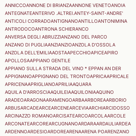
ANNICCO
ANNONE DI BRIANZA
ANNONE VENETO
ANOIA
ANTEGNATE
ANTERIVO .ALTREI.
ANTEY-SAINT-ANDRE'
ANTICOLI CORRADO
ANTIGNANO
ANTILLO
ANTONIMINA
ANTRODOCO
ANTRONA SCHIERANCO
ANVERSA DEGLI ABRUZZI
ANZANO DEL PARCO
ANZANO DI PUGLIA
ANZI
ANZIO
ANZOLA D'OSSOLA
ANZOLA DELL'EMILIA
AOSTA
APECCHIO
APICE
APIRO
APOLLOSA
APPIANO GENTILE
APPIANO SULLA STRADA DEL VINO * EPPAN AN DER
APPIGNANO
APPIGNANO DEL TRONTO
APRICA
APRICALE
APRICENA
APRIGLIANO
APRILIA
AQUARA
AQUILA D'ARROSCIA
AQUILEIA
AQUILONIA
AQUINO
ARADEO
ARAGONA
ARAMENGO
ARBA
ARBOREA
ARBORIO
ARBUS
ARCADE
ARCE
ARCENE
ARCEVIA
ARCHI
ARCIDOSSO
ARCINAZZO ROMANO
ARCISATE
ARCO
ARCOLA
ARCOLE
ARCONATE
ARCORE
ARCUGNANO
ARDARA
ARDAULI
ARDEA
ARDENNO
ARDESIO
ARDORE
ARENA
ARENA PO
ARENZANO