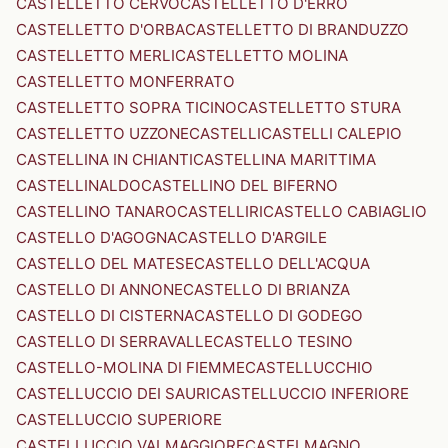
CASTELLETTO CERVO
CASTELLETTO D'ERRO
CASTELLETTO D'ORBA
CASTELLETTO DI BRANDUZZO
CASTELLETTO MERLI
CASTELLETTO MOLINA
CASTELLETTO MONFERRATO
CASTELLETTO SOPRA TICINO
CASTELLETTO STURA
CASTELLETTO UZZONE
CASTELLI
CASTELLI CALEPIO
CASTELLINA IN CHIANTI
CASTELLINA MARITTIMA
CASTELLINALDO
CASTELLINO DEL BIFERNO
CASTELLINO TANARO
CASTELLIRI
CASTELLO CABIAGLIO
CASTELLO D'AGOGNA
CASTELLO D'ARGILE
CASTELLO DEL MATESE
CASTELLO DELL'ACQUA
CASTELLO DI ANNONE
CASTELLO DI BRIANZA
CASTELLO DI CISTERNA
CASTELLO DI GODEGO
CASTELLO DI SERRAVALLE
CASTELLO TESINO
CASTELLO-MOLINA DI FIEMME
CASTELLUCCHIO
CASTELLUCCIO DEI SAURI
CASTELLUCCIO INFERIORE
CASTELLUCCIO SUPERIORE
CASTELLUCCIO VALMAGGIORE
CASTELMAGNO