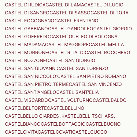
CASTEL DI IUDICA
CASTEL DI LAMA
CASTEL DI LUCIO
CASTEL DI SANGRO
CASTEL DI SASSO
CASTEL DI TORA
CASTEL FOCOGNANO
CASTEL FRENTANO
CASTEL GABBIANO
CASTEL GANDOLFO
CASTEL GIORGIO
CASTEL GOFFREDO
CASTEL GUELFO DI BOLOGNA
CASTEL MADAMA
CASTEL MAGGIORE
CASTEL MELLA
CASTEL MORRONE
CASTEL RITALDI
CASTEL ROCCHERO
CASTEL ROZZONE
CASTEL SAN GIORGIO
CASTEL SAN GIOVANNI
CASTEL SAN LORENZO
CASTEL SAN NICCOLO'
CASTEL SAN PIETRO ROMANO
CASTEL SAN PIETRO TERME
CASTEL SAN VINCENZO
CASTEL SANT'ANGELO
CASTEL SANT'ELIA
CASTEL VISCARDO
CASTEL VOLTURNO
CASTELBALDO
CASTELBELFORTE
CASTELBELLINO
CASTELBELLO CIARDES .KASTELBELL TSCHARS.
CASTELBIANCO
CASTELBOTTACCIO
CASTELBUONO
CASTELCIVITA
CASTELCOVATI
CASTELCUCCO