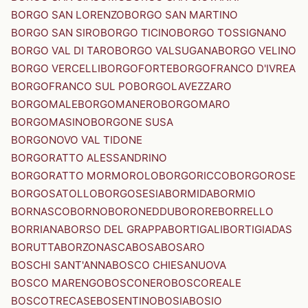
BORGO SAN LORENZO
BORGO SAN MARTINO
BORGO SAN SIRO
BORGO TICINO
BORGO TOSSIGNANO
BORGO VAL DI TARO
BORGO VALSUGANA
BORGO VELINO
BORGO VERCELLI
BORGOFORTE
BORGOFRANCO D'IVREA
BORGOFRANCO SUL PO
BORGOLAVEZZARO
BORGOMALE
BORGOMANERO
BORGOMARO
BORGOMASINO
BORGONE SUSA
BORGONOVO VAL TIDONE
BORGORATTO ALESSANDRINO
BORGORATTO MORMOROLO
BORGORICCO
BORGOROSE
BORGOSATOLLO
BORGOSESIA
BORMIDA
BORMIO
BORNASCO
BORNO
BORONEDDU
BORORE
BORRELLO
BORRIANA
BORSO DEL GRAPPA
BORTIGALI
BORTIGIADAS
BORUTTA
BORZONASCA
BOSA
BOSARO
BOSCHI SANT'ANNA
BOSCO CHIESANUOVA
BOSCO MARENGO
BOSCONERO
BOSCOREALE
BOSCOTRECASE
BOSENTINO
BOSIA
BOSIO