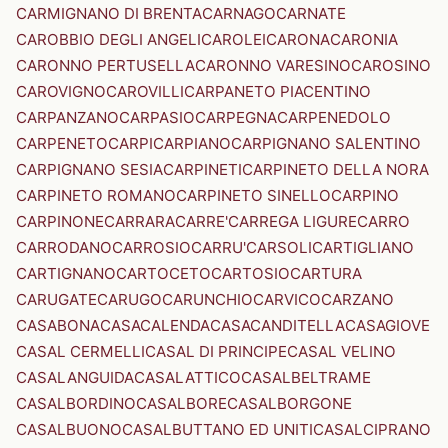
CARMIGNANO DI BRENTA
CARNAGO
CARNATE
CAROBBIO DEGLI ANGELI
CAROLEI
CARONA
CARONIA
CARONNO PERTUSELLA
CARONNO VARESINO
CAROSINO
CAROVIGNO
CAROVILLI
CARPANETO PIACENTINO
CARPANZANO
CARPASIO
CARPEGNA
CARPENEDOLO
CARPENETO
CARPI
CARPIANO
CARPIGNANO SALENTINO
CARPIGNANO SESIA
CARPINETI
CARPINETO DELLA NORA
CARPINETO ROMANO
CARPINETO SINELLO
CARPINO
CARPINONE
CARRARA
CARRE'
CARREGA LIGURE
CARRO
CARRODANO
CARROSIO
CARRU'
CARSOLI
CARTIGLIANO
CARTIGNANO
CARTOCETO
CARTOSIO
CARTURA
CARUGATE
CARUGO
CARUNCHIO
CARVICO
CARZANO
CASABONA
CASACALENDA
CASACANDITELLA
CASAGIOVE
CASAL CERMELLI
CASAL DI PRINCIPE
CASAL VELINO
CASALANGUIDA
CASALATTICO
CASALBELTRAME
CASALBORDINO
CASALBORE
CASALBORGONE
CASALBUONO
CASALBUTTANO ED UNITI
CASALCIPRANO