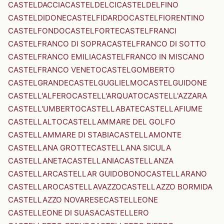
CASTELDACCIA
CASTELDELCI
CASTELDELFINO
CASTELDIDONE
CASTELFIDARDO
CASTELFIORENTINO
CASTELFONDO
CASTELFORTE
CASTELFRANCI
CASTELFRANCO DI SOPRA
CASTELFRANCO DI SOTTO
CASTELFRANCO EMILIA
CASTELFRANCO IN MISCANO
CASTELFRANCO VENETO
CASTELGOMBERTO
CASTELGRANDE
CASTELGUGLIELMO
CASTELGUIDONE
CASTELL'ALFERO
CASTELL'ARQUATO
CASTELL'AZZARA
CASTELL'UMBERTO
CASTELLABATE
CASTELLAFIUME
CASTELLALTO
CASTELLAMMARE DEL GOLFO
CASTELLAMMARE DI STABIA
CASTELLAMONTE
CASTELLANA GROTTE
CASTELLANA SICULA
CASTELLANETA
CASTELLANIA
CASTELLANZA
CASTELLAR
CASTELLAR GUIDOBONO
CASTELLARANO
CASTELLARO
CASTELLAVAZZO
CASTELLAZZO BORMIDA
CASTELLAZZO NOVARESE
CASTELLEONE
CASTELLEONE DI SUASA
CASTELLERO