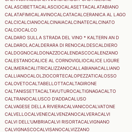
CALASCIBETTA
CALASCIO
CALASETTA
CALATABIANO
CALATAFIMI
CALAVINO
CALCATA
CALCERANICA AL LAGO
CALCI
CALCIANO
CALCINAIA
CALCINATE
CALCINATO
CALCIO
CALCO
CALDARO SULLA STRADA DEL VINO * KALTERN AN D
CALDAROLA
CALDERARA DI RENO
CALDES
CALDIERO
CALDOGNO
CALDONAZZO
CALENDASCO
CALENZANO
CALESTANO
CALICE AL CORNOVIGLIO
CALICE LIGURE
CALIMERA
CALITRI
CALIZZANO
CALLABIANA
CALLIANO
CALLIANO
CALOLZIOCORTE
CALOPEZZATI
CALOSSO
CALOVETO
CALTABELLOTTA
CALTAGIRONE
CALTANISSETTA
CALTAVUTURO
CALTIGNAGA
CALTO
CALTRANO
CALUSCO D'ADDA
CALUSO
CALVAGESE DELLA RIVIERA
CALVANICO
CALVATONE
CALVELLO
CALVENE
CALVENZANO
CALVERA
CALVI
CALVI DELL'UMBRIA
CALVI RISORTA
CALVIGNANO
CALVIGNASCO
CALVISANO
CALVIZZANO