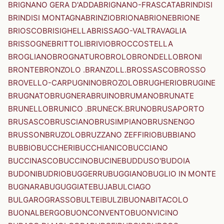
BRIGNANO GERA D'ADDA
BRIGNANO-FRASCATA
BRINDISI
BRINDISI MONTAGNA
BRINZIO
BRIONA
BRIONE
BRIONE
BRIOSCO
BRISIGHELLA
BRISSAGO-VALTRAVAGLIA
BRISSOGNE
BRITTOLI
BRIVIO
BROCCOSTELLA
BROGLIANO
BROGNATURO
BROLO
BRONDELLO
BRONI
BRONTE
BRONZOLO .BRANZOLL.
BROSSASCO
BROSSO
BROVELLO-CARPUGNINO
BROZOLO
BRUGHERIO
BRUGINE
BRUGNATO
BRUGNERA
BRUINO
BRUMANO
BRUNATE
BRUNELLO
BRUNICO .BRUNECK.
BRUNO
BRUSAPORTO
BRUSASCO
BRUSCIANO
BRUSIMPIANO
BRUSNENGO
BRUSSON
BRUZOLO
BRUZZANO ZEFFIRIO
BUBBIANO
BUBBIO
BUCCHERI
BUCCHIANICO
BUCCIANO
BUCCINASCO
BUCCINO
BUCINE
BUDDUSO'
BUDOIA
BUDONI
BUDRIO
BUGGERRU
BUGGIANO
BUGLIO IN MONTE
BUGNARA
BUGUGGIATE
BUJA
BULCIAGO
BULGAROGRASSO
BULTEI
BULZI
BUONABITACOLO
BUONALBERGO
BUONCONVENTO
BUONVICINO