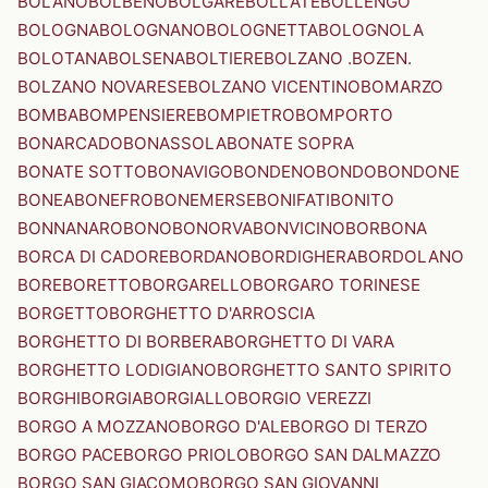
BOLANO
BOLBENO
BOLGARE
BOLLATE
BOLLENGO
BOLOGNA
BOLOGNANO
BOLOGNETTA
BOLOGNOLA
BOLOTANA
BOLSENA
BOLTIERE
BOLZANO .BOZEN.
BOLZANO NOVARESE
BOLZANO VICENTINO
BOMARZO
BOMBA
BOMPENSIERE
BOMPIETRO
BOMPORTO
BONARCADO
BONASSOLA
BONATE SOPRA
BONATE SOTTO
BONAVIGO
BONDENO
BONDO
BONDONE
BONEA
BONEFRO
BONEMERSE
BONIFATI
BONITO
BONNANARO
BONO
BONORVA
BONVICINO
BORBONA
BORCA DI CADORE
BORDANO
BORDIGHERA
BORDOLANO
BORE
BORETTO
BORGARELLO
BORGARO TORINESE
BORGETTO
BORGHETTO D'ARROSCIA
BORGHETTO DI BORBERA
BORGHETTO DI VARA
BORGHETTO LODIGIANO
BORGHETTO SANTO SPIRITO
BORGHI
BORGIA
BORGIALLO
BORGIO VEREZZI
BORGO A MOZZANO
BORGO D'ALE
BORGO DI TERZO
BORGO PACE
BORGO PRIOLO
BORGO SAN DALMAZZO
BORGO SAN GIACOMO
BORGO SAN GIOVANNI