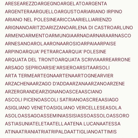
ARESE
AREZZO
ARGEGNO
ARGELATO
ARGENTA
ARGENTERA
ARGUELLO
ARGUSTO
ARI
ARIANO IRPINO
ARIANO NEL POLESINE
ARICCIA
ARIELLI
ARIENZO
ARIGNANO
ARITZO
ARIZZANO
ARLENA DI CASTRO
ARLUNO
ARMENO
ARMENTO
ARMUNGIA
ARNAD
ARNARA
ARNASCO
ARNESANO
AROLA
ARONA
AROSIO
ARPAIA
ARPAISE
ARPINO
ARQUA' PETRARCA
ARQUA' POLESINE
ARQUATA DEL TRONTO
ARQUATA SCRIVIA
ARRE
ARRONE
ARSAGO SEPRIO
ARSIE'
ARSIERO
ARSITA
ARSOLI
ARTA TERME
ARTEGNA
ARTENA
ARTOGNE
ARVIER
ARZACHENA
ARZAGO D'ADDA
ARZANA
ARZANO
ARZENE
ARZERGRANDE
ARZIGNANO
ASCEA
ASCIANO
ASCOLI PICENO
ASCOLI SATRIANO
ASCREA
ASIAGO
ASIGLIANO VENETO
ASIGLIANO VERCELLESE
ASOLA
ASOLO
ASSAGO
ASSEMINI
ASSISI
ASSO
ASSOLO
ASSORO
ASTI
ASUNI
ATELETA
ATELLA
ATENA LUCANA
ATESSA
ATINA
ATRANI
ATRI
ATRIPALDA
ATTIGLIANO
ATTIMIS