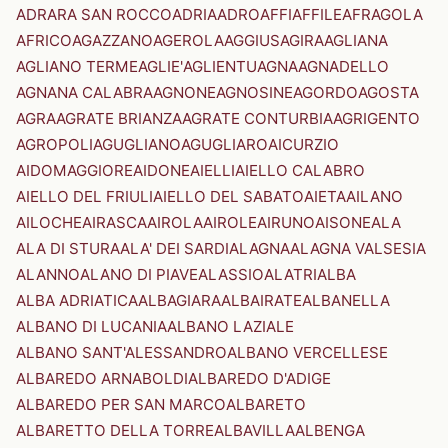
ADRARA SAN ROCCO
ADRIA
ADRO
AFFI
AFFILE
AFRAGOLA
AFRICO
AGAZZANO
AGEROLA
AGGIUS
AGIRA
AGLIANA
AGLIANO TERME
AGLIE'
AGLIENTU
AGNA
AGNADELLO
AGNANA CALABRA
AGNONE
AGNOSINE
AGORDO
AGOSTA
AGRA
AGRATE BRIANZA
AGRATE CONTURBIA
AGRIGENTO
AGROPOLI
AGUGLIANO
AGUGLIARO
AICURZIO
AIDOMAGGIORE
AIDONE
AIELLI
AIELLO CALABRO
AIELLO DEL FRIULI
AIELLO DEL SABATO
AIETA
AILANO
AILOCHE
AIRASCA
AIROLA
AIROLE
AIRUNO
AISONE
ALA
ALA DI STURA
ALA' DEI SARDI
ALAGNA
ALAGNA VALSESIA
ALANNO
ALANO DI PIAVE
ALASSIO
ALATRI
ALBA
ALBA ADRIATICA
ALBAGIARA
ALBAIRATE
ALBANELLA
ALBANO DI LUCANIA
ALBANO LAZIALE
ALBANO SANT'ALESSANDRO
ALBANO VERCELLESE
ALBAREDO ARNABOLDI
ALBAREDO D'ADIGE
ALBAREDO PER SAN MARCO
ALBARETO
ALBARETTO DELLA TORRE
ALBAVILLA
ALBENGA