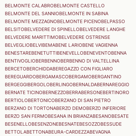
BELMONTE CALABRO
BELMONTE CASTELLO
BELMONTE DEL SANNIO
BELMONTE IN SABINA
BELMONTE MEZZAGNO
BELMONTE PICENO
BELPASSO
BELSITO
BELVEDERE DI SPINELLO
BELVEDERE LANGHE
BELVEDERE MARITTIMO
BELVEDERE OSTRENSE
BELVEGLIO
BELVI
BEMA
BENE LARIO
BENE VAGIENNA
BENESTARE
BENETUTTI
BENEVELLO
BENEVENTO
BENNA
BENTIVOGLIO
BERBENNO
BERBENNO DI VALTELLINA
BERCETO
BERCHIDDA
BEREGAZZO CON FIGLIARO
BEREGUARDO
BERGAMASCO
BERGAMO
BERGANTINO
BERGEGGI
BERGOLO
BERLINGO
BERNALDA
BERNAREGGIO
BERNATE TICINO
BERNEZZO
BERRA
BERSONE
BERTINORO
BERTIOLO
BERTONICO
BERZANO DI SAN PIETRO
BERZANO DI TORTONA
BERZO DEMO
BERZO INFERIORE
BERZO SAN FERMO
BESANA IN BRIANZA
BESANO
BESATE
BESENELLO
BESENZONE
BESNATE
BESOZZO
BESSUDE
BETTOLA
BETTONA
BEURA-CARDEZZA
BEVAGNA