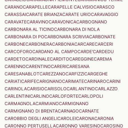
CARANO
CARAPELLE
CARAPELLE CALVISIO
CARASCO
CARASSAI
CARATE BRIANZA
CARATE URIO
CARAVAGGIO
CARAVATE
CARAVINO
CARAVONICA
CARBOGNANO
CARBONARA AL TICINO
CARBONARA DI NOLA
CARBONARA DI PO
CARBONARA SCRIVIA
CARBONATE
CARBONE
CARBONERA
CARBONIA
CARCARE
CARCERI
CARCOFORO
CARDANO AL CAMPO
CARDE'
CARDEDU
CARDETO
CARDINALE
CARDITO
CAREGGINE
CAREMA
CARENNO
CARENTINO
CARERI
CARESANA
CARESANABLOT
CAREZZANO
CARFIZZI
CARGEGHE
CARIATI
CARIFE
CARIGNANO
CARIMATE
CARINARO
CARINI
CARINOLA
CARISIO
CARISOLO
CARLANTINO
CARLAZZO
CARLENTINI
CARLINO
CARLOFORTE
CARLOPOLI
CARMAGNOLA
CARMIANO
CARMIGNANO
CARMIGNANO DI BRENTA
CARNAGO
CARNATE
CAROBBIO DEGLI ANGELI
CAROLEI
CARONA
CARONIA
CARONNO PERTUSELLA
CARONNO VARESINO
CAROSINO