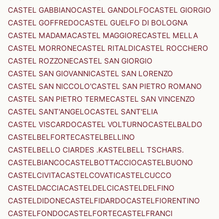
CASTEL GABBIANO
CASTEL GANDOLFO
CASTEL GIORGIO
CASTEL GOFFREDO
CASTEL GUELFO DI BOLOGNA
CASTEL MADAMA
CASTEL MAGGIORE
CASTEL MELLA
CASTEL MORRONE
CASTEL RITALDI
CASTEL ROCCHERO
CASTEL ROZZONE
CASTEL SAN GIORGIO
CASTEL SAN GIOVANNI
CASTEL SAN LORENZO
CASTEL SAN NICCOLO'
CASTEL SAN PIETRO ROMANO
CASTEL SAN PIETRO TERME
CASTEL SAN VINCENZO
CASTEL SANT'ANGELO
CASTEL SANT'ELIA
CASTEL VISCARDO
CASTEL VOLTURNO
CASTELBALDO
CASTELBELFORTE
CASTELBELLINO
CASTELBELLO CIARDES .KASTELBELL TSCHARS.
CASTELBIANCO
CASTELBOTTACCIO
CASTELBUONO
CASTELCIVITA
CASTELCOVATI
CASTELCUCCO
CASTELDACCIA
CASTELDELCI
CASTELDELFINO
CASTELDIDONE
CASTELFIDARDO
CASTELFIORENTINO
CASTELFONDO
CASTELFORTE
CASTELFRANCI