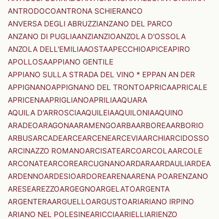
ANTRODOCO
ANTRONA SCHIERANCO
ANVERSA DEGLI ABRUZZI
ANZANO DEL PARCO
ANZANO DI PUGLIA
ANZI
ANZIO
ANZOLA D'OSSOLA
ANZOLA DELL'EMILIA
AOSTA
APECCHIO
APICE
APIRO
APOLLOSA
APPIANO GENTILE
APPIANO SULLA STRADA DEL VINO * EPPAN AN DER
APPIGNANO
APPIGNANO DEL TRONTO
APRICA
APRICALE
APRICENA
APRIGLIANO
APRILIA
AQUARA
AQUILA D'ARROSCIA
AQUILEIA
AQUILONIA
AQUINO
ARADEO
ARAGONA
ARAMENGO
ARBA
ARBOREA
ARBORIO
ARBUS
ARCADE
ARCE
ARCENE
ARCEVIA
ARCHI
ARCIDOSSO
ARCINAZZO ROMANO
ARCISATE
ARCO
ARCOLA
ARCOLE
ARCONATE
ARCORE
ARCUGNANO
ARDARA
ARDAULI
ARDEA
ARDENNO
ARDESIO
ARDORE
ARENA
ARENA PO
ARENZANO
ARESE
AREZZO
ARGEGNO
ARGELATO
ARGENTA
ARGENTERA
ARGUELLO
ARGUSTO
ARI
ARIANO IRPINO
ARIANO NEL POLESINE
ARICCIA
ARIELLI
ARIENZO