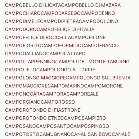
CAMPOBELLO DI LICATA
CAMPOBELLO DI MAZARA
CAMPOCHIARO
CAMPODARSEGO
CAMPODENNO
CAMPODIMELE
CAMPODIPIETRA
CAMPODOLCINO
CAMPODORO
CAMPOFELICE DI FITALIA
CAMPOFELICE DI ROCCELLA
CAMPOFILONE
CAMPOFIORITO
CAMPOFORMIDO
CAMPOFRANCO
CAMPOGALLIANO
CAMPOLATTARO
CAMPOLI APPENNINO
CAMPOLI DEL MONTE TABURNO
CAMPOLIETO
CAMPOLONGO AL TORRE
CAMPOLONGO MAGGIORE
CAMPOLONGO SUL BRENTA
CAMPOMAGGIORE
CAMPOMARINO
CAMPOMORONE
CAMPONOGARA
CAMPORA
CAMPOREALE
CAMPORGIANO
CAMPOROSSO
CAMPOROTONDO DI FIASTRONE
CAMPOROTONDO ETNEO
CAMPOSAMPIERO
CAMPOSANO
CAMPOSANTO
CAMPOSPINOSO
CAMPOTOSTO
CAMUGNANO
CANAL SAN BOVO
CANALE