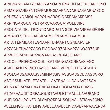
ARIGNANO
ARITZO
ARIZZANO
ARLENA DI CASTRO
ARLUNO
ARMENO
ARMENTO
ARMUNGIA
ARNAD
ARNARA
ARNASCO
ARNESANO
AROLA
ARONA
AROSIO
ARPAIA
ARPAISE
ARPINO
ARQUA' PETRARCA
ARQUA' POLESINE
ARQUATA DEL TRONTO
ARQUATA SCRIVIA
ARRE
ARRONE
ARSAGO SEPRIO
ARSIE'
ARSIERO
ARSITA
ARSOLI
ARTA TERME
ARTEGNA
ARTENA
ARTOGNE
ARVIER
ARZACHENA
ARZAGO D'ADDA
ARZANA
ARZANO
ARZENE
ARZERGRANDE
ARZIGNANO
ASCEA
ASCIANO
ASCOLI PICENO
ASCOLI SATRIANO
ASCREA
ASIAGO
ASIGLIANO VENETO
ASIGLIANO VERCELLESE
ASOLA
ASOLO
ASSAGO
ASSEMINI
ASSISI
ASSO
ASSOLO
ASSORO
ASTI
ASUNI
ATELETA
ATELLA
ATENA LUCANA
ATESSA
ATINA
ATRANI
ATRI
ATRIPALDA
ATTIGLIANO
ATTIMIS
ATZARA
AUDITORE
AUGUSTA
AULETTA
AULLA
AURANO
AURIGO
AURONZO DI CADORE
AUSONIA
AUSTIS
AVEGNO
AVELENGO .HAFLING.
AVELLA
AVELLINO
AVERARA
AVERSA