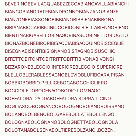
BEVERINO
BEVILACQUA
BEZZECCA
BIANCAVILLA
BIANCHI
BIANCO
BIANDRATE
BIANDRONNO
BIANZANO
BIANZE'
BIANZONE
BIASSONO
BIBBIANO
BIBBIENA
BIBBONA
BIBIANA
BICCARI
BICINICCO
BIDONI'
BIELLA
BIENNO
BIENO
BIENTINA
BIGARELLO
BINAGO
BINASCO
BINETTO
BIOGLIO
BIONAZ
BIONE
BIRORI
BISACCIA
BISACQUINO
BISCEGLIE
BISEGNA
BISENTI
BISIGNANO
BISTAGNO
BISUSCHIO
BITETTO
BITONTO
BITRITTO
BITTI
BIVONA
BIVONGI
BIZZARONE
BLEGGIO INFERIORE
BLEGGIO SUPERIORE
BLELLO
BLERA
BLESSAGNO
BLEVIO
BLUFI
BOARA PISANI
BOBBIO
BOBBIO PELLICE
BOCA
BOCCHIGLIERO
BOCCIOLETO
BOCENAGO
BODIO LOMNAGO
BOFFALORA D'ADDA
BOFFALORA SOPRA TICINO
BOGLIASCO
BOGNANCO
BOGOGNO
BOIANO
BOISSANO
BOLANO
BOLBENO
BOLGARE
BOLLATE
BOLLENGO
BOLOGNA
BOLOGNANO
BOLOGNETTA
BOLOGNOLA
BOLOTANA
BOLSENA
BOLTIERE
BOLZANO .BOZEN.