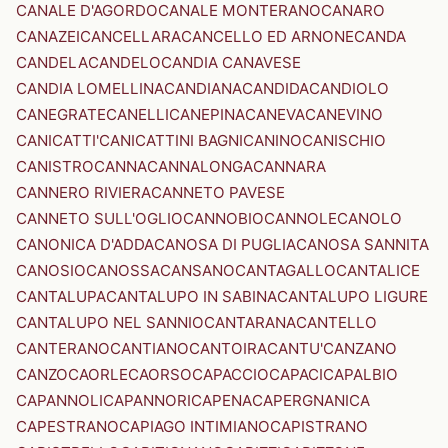
CANALE D'AGORDO
CANALE MONTERANO
CANARO
CANAZEI
CANCELLARA
CANCELLO ED ARNONE
CANDA
CANDELA
CANDELO
CANDIA CANAVESE
CANDIA LOMELLINA
CANDIANA
CANDIDA
CANDIOLO
CANEGRATE
CANELLI
CANEPINA
CANEVA
CANEVINO
CANICATTI'
CANICATTINI BAGNI
CANINO
CANISCHIO
CANISTRO
CANNA
CANNALONGA
CANNARA
CANNERO RIVIERA
CANNETO PAVESE
CANNETO SULL'OGLIO
CANNOBIO
CANNOLE
CANOLO
CANONICA D'ADDA
CANOSA DI PUGLIA
CANOSA SANNITA
CANOSIO
CANOSSA
CANSANO
CANTAGALLO
CANTALICE
CANTALUPA
CANTALUPO IN SABINA
CANTALUPO LIGURE
CANTALUPO NEL SANNIO
CANTARANA
CANTELLO
CANTERANO
CANTIANO
CANTOIRA
CANTU'
CANZANO
CANZO
CAORLE
CAORSO
CAPACCIO
CAPACI
CAPALBIO
CAPANNOLI
CAPANNORI
CAPENA
CAPERGNANICA
CAPESTRANO
CAPIAGO INTIMIANO
CAPISTRANO