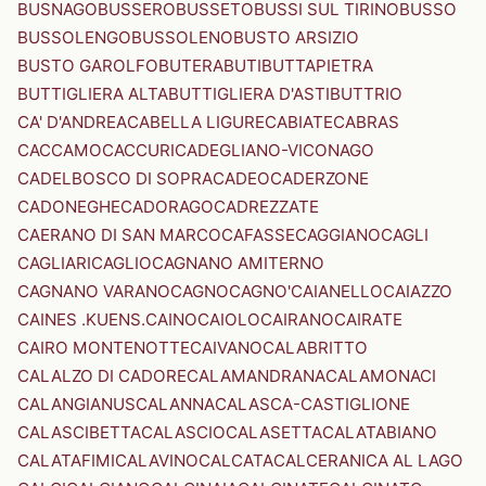
BUSNAGO
BUSSERO
BUSSETO
BUSSI SUL TIRINO
BUSSO
BUSSOLENGO
BUSSOLENO
BUSTO ARSIZIO
BUSTO GAROLFO
BUTERA
BUTI
BUTTAPIETRA
BUTTIGLIERA ALTA
BUTTIGLIERA D'ASTI
BUTTRIO
CA' D'ANDREA
CABELLA LIGURE
CABIATE
CABRAS
CACCAMO
CACCURI
CADEGLIANO-VICONAGO
CADELBOSCO DI SOPRA
CADEO
CADERZONE
CADONEGHE
CADORAGO
CADREZZATE
CAERANO DI SAN MARCO
CAFASSE
CAGGIANO
CAGLI
CAGLIARI
CAGLIO
CAGNANO AMITERNO
CAGNANO VARANO
CAGNO
CAGNO'
CAIANELLO
CAIAZZO
CAINES .KUENS.
CAINO
CAIOLO
CAIRANO
CAIRATE
CAIRO MONTENOTTE
CAIVANO
CALABRITTO
CALALZO DI CADORE
CALAMANDRANA
CALAMONACI
CALANGIANUS
CALANNA
CALASCA-CASTIGLIONE
CALASCIBETTA
CALASCIO
CALASETTA
CALATABIANO
CALATAFIMI
CALAVINO
CALCATA
CALCERANICA AL LAGO