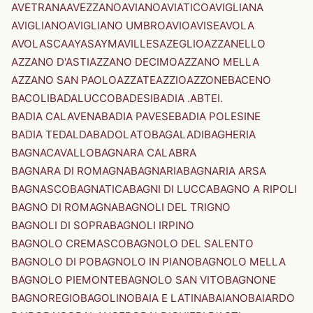
AVETRANA
AVEZZANO
AVIANO
AVIATICO
AVIGLIANA
AVIGLIANO
AVIGLIANO UMBRO
AVIO
AVISE
AVOLA
AVOLASCA
AYAS
AYMAVILLES
AZEGLIO
AZZANELLO
AZZANO D'ASTI
AZZANO DECIMO
AZZANO MELLA
AZZANO SAN PAOLO
AZZATE
AZZIO
AZZONE
BACENO
BACOLI
BADALUCCO
BADESI
BADIA .ABTEI.
BADIA CALAVENA
BADIA PAVESE
BADIA POLESINE
BADIA TEDALDA
BADOLATO
BAGALADI
BAGHERIA
BAGNACAVALLO
BAGNARA CALABRA
BAGNARA DI ROMAGNA
BAGNARIA
BAGNARIA ARSA
BAGNASCO
BAGNATICA
BAGNI DI LUCCA
BAGNO A RIPOLI
BAGNO DI ROMAGNA
BAGNOLI DEL TRIGNO
BAGNOLI DI SOPRA
BAGNOLI IRPINO
BAGNOLO CREMASCO
BAGNOLO DEL SALENTO
BAGNOLO DI PO
BAGNOLO IN PIANO
BAGNOLO MELLA
BAGNOLO PIEMONTE
BAGNOLO SAN VITO
BAGNONE
BAGNOREGIO
BAGOLINO
BAIA E LATINA
BAIANO
BAIARDO