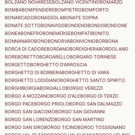
BOLZANO NOVARESE
BOLZANO VICENTINO
BOMARZO
BOMBA
BOMPENSIERE
BOMPIETRO
BOMPORTO
BONARCADO
BONASSOLA
BONATE SOPRA
BONATE SOTTO
BONAVIGO
BONDENO
BONDO
BONDONE
BONEA
BONEFRO
BONEMERSE
BONIFATI
BONITO
BONNANARO
BONO
BONORVA
BONVICINO
BORBONA
BORCA DI CADORE
BORDANO
BORDIGHERA
BORDOLANO
BORE
BORETTO
BORGARELLO
BORGARO TORINESE
BORGETTO
BORGHETTO D'ARROSCIA
BORGHETTO DI BORBERA
BORGHETTO DI VARA
BORGHETTO LODIGIANO
BORGHETTO SANTO SPIRITO
BORGHI
BORGIA
BORGIALLO
BORGIO VEREZZI
BORGO A MOZZANO
BORGO D'ALE
BORGO DI TERZO
BORGO PACE
BORGO PRIOLO
BORGO SAN DALMAZZO
BORGO SAN GIACOMO
BORGO SAN GIOVANNI
BORGO SAN LORENZO
BORGO SAN MARTINO
BORGO SAN SIRO
BORGO TICINO
BORGO TOSSIGNANO