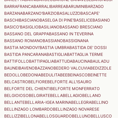
BARRAFRANCA
BARRALI
BARREA
BARUMINI
BARZAGO
BARZANA
BARZANO'
BARZIO
BASALUZZO
BASCAPE'
BASCHI
BASCIANO
BASELGA DI PINE'
BASELICE
BASIANO
BASICO'
BASIGLIO
BASILIANO
BASSANO BRESCIANO
BASSANO DEL GRAPPA
BASSANO IN TEVERINA
BASSANO ROMANO
BASSIANO
BASSIGNANA
BASTIA MONDOVI'
BASTIA UMBRA
BASTIDA DE' DOSSI
BASTIDA PANCARANA
BASTIGLIA
BATTAGLIA TERME
BATTIFOLLO
BATTIPAGLIA
BATTUDA
BAUCINA
BAULADU
BAUNEI
BAVENO
BAZZANO
BEDERO VALCUVIA
BEDIZZOLE
BEDOLLO
BEDONIA
BEDULITA
BEE
BEINASCO
BEINETTE
BELCASTRO
BELFIORE
BELFORTE ALL'ISAURO
BELFORTE DEL CHIENTI
BELFORTE MONFERRATO
BELGIOIOSO
BELGIRATE
BELLA
BELLAGIO
BELLANO
BELLANTE
BELLARIA-IGEA MARINA
BELLEGRA
BELLINO
BELLINZAGO LOMBARDO
BELLINZAGO NOVARESE
BELLIZZI
BELLONA
BELLOSGUARDO
BELLUNO
BELLUSCO