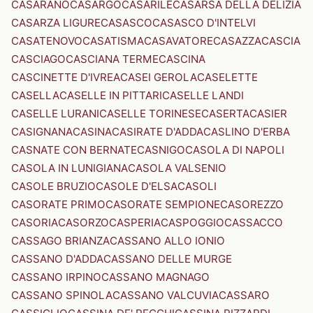
CASARANO
CASARGO
CASARILE
CASARSA DELLA DELIZIA
CASARZA LIGURE
CASASCO
CASASCO D'INTELVI
CASATENOVO
CASATISMA
CASAVATORE
CASAZZA
CASCIA
CASCIAGO
CASCIANA TERME
CASCINA
CASCINETTE D'IVREA
CASEI GEROLA
CASELETTE
CASELLA
CASELLE IN PITTARI
CASELLE LANDI
CASELLE LURANI
CASELLE TORINESE
CASERTA
CASIER
CASIGNANA
CASINA
CASIRATE D'ADDA
CASLINO D'ERBA
CASNATE CON BERNATE
CASNIGO
CASOLA DI NAPOLI
CASOLA IN LUNIGIANA
CASOLA VALSENIO
CASOLE BRUZIO
CASOLE D'ELSA
CASOLI
CASORATE PRIMO
CASORATE SEMPIONE
CASOREZZO
CASORIA
CASORZO
CASPERIA
CASPOGGIO
CASSACCO
CASSAGO BRIANZA
CASSANO ALLO IONIO
CASSANO D'ADDA
CASSANO DELLE MURGE
CASSANO IRPINO
CASSANO MAGNAGO
CASSANO SPINOLA
CASSANO VALCUVIA
CASSARO