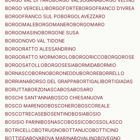
BORGO VAL DI TARO
BORGO VALSUGANA
BORGO VELINO
BORGO VERCELLI
BORGOFORTE
BORGOFRANCO D'IVREA
BORGOFRANCO SUL PO
BORGOLAVEZZARO
BORGOMALE
BORGOMANERO
BORGOMARO
BORGOMASINO
BORGONE SUSA
BORGONOVO VAL TIDONE
BORGORATTO ALESSANDRINO
BORGORATTO MORMOROLO
BORGORICCO
BORGOROSE
BORGOSATOLLO
BORGOSESIA
BORMIDA
BORMIO
BORNASCO
BORNO
BORONEDDU
BORORE
BORRELLO
BORRIANA
BORSO DEL GRAPPA
BORTIGALI
BORTIGIADAS
BORUTTA
BORZONASCA
BOSA
BOSARO
BOSCHI SANT'ANNA
BOSCO CHIESANUOVA
BOSCO MARENGO
BOSCONERO
BOSCOREALE
BOSCOTRECASE
BOSENTINO
BOSIA
BOSIO
BOSISIO PARINI
BOSNASCO
BOSSICO
BOSSOLASCO
BOTRICELLO
BOTRUGNO
BOTTANUCO
BOTTICINO
BOTTIDDA
BOVA
BOVA MARINA
BOVALINO
BOVEGNO