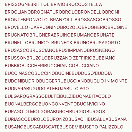
BRISSOGNE
BRITTOLI
BRIVIO
BROCCOSTELLA
BROGLIANO
BROGNATURO
BROLO
BRONDELLO
BRONI
BRONTE
BRONZOLO .BRANZOLL.
BROSSASCO
BROSSO
BROVELLO-CARPUGNINO
BROZOLO
BRUGHERIO
BRUGINE
BRUGNATO
BRUGNERA
BRUINO
BRUMANO
BRUNATE
BRUNELLO
BRUNICO .BRUNECK.
BRUNO
BRUSAPORTO
BRUSASCO
BRUSCIANO
BRUSIMPIANO
BRUSNENGO
BRUSSON
BRUZOLO
BRUZZANO ZEFFIRIO
BUBBIANO
BUBBIO
BUCCHERI
BUCCHIANICO
BUCCIANO
BUCCINASCO
BUCCINO
BUCINE
BUDDUSO'
BUDOIA
BUDONI
BUDRIO
BUGGERRU
BUGGIANO
BUGLIO IN MONTE
BUGNARA
BUGUGGIATE
BUJA
BULCIAGO
BULGAROGRASSO
BULTEI
BULZI
BUONABITACOLO
BUONALBERGO
BUONCONVENTO
BUONVICINO
BURAGO DI MOLGORA
BURCEI
BURGIO
BURGOS
BURIASCO
BUROLO
BURONZO
BUSACHI
BUSALLA
BUSANA
BUSANO
BUSCA
BUSCATE
BUSCEMI
BUSETO PALIZZOLO