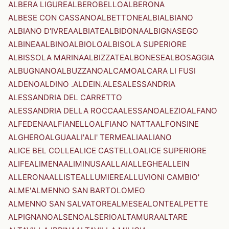
ALBERA LIGURE
ALBEROBELLO
ALBERONA
ALBESE CON CASSANO
ALBETTONE
ALBI
ALBIANO
ALBIANO D'IVREA
ALBIATE
ALBIDONA
ALBIGNASEGO
ALBINEA
ALBINO
ALBIOLO
ALBISOLA SUPERIORE
ALBISSOLA MARINA
ALBIZZATE
ALBONESE
ALBOSAGGIA
ALBUGNANO
ALBUZZANO
ALCAMO
ALCARA LI FUSI
ALDENO
ALDINO .ALDEIN.
ALES
ALESSANDRIA
ALESSANDRIA DEL CARRETTO
ALESSANDRIA DELLA ROCCA
ALESSANO
ALEZIO
ALFANO
ALFEDENA
ALFIANELLO
ALFIANO NATTA
ALFONSINE
ALGHERO
ALGUA
ALI'
ALI' TERME
ALIA
ALIANO
ALICE BEL COLLE
ALICE CASTELLO
ALICE SUPERIORE
ALIFE
ALIMENA
ALIMINUSA
ALLAI
ALLEGHE
ALLEIN
ALLERONA
ALLISTE
ALLUMIERE
ALLUVIONI CAMBIO'
ALME'
ALMENNO SAN BARTOLOMEO
ALMENNO SAN SALVATORE
ALMESE
ALONTE
ALPETTE
ALPIGNANO
ALSENO
ALSERIO
ALTAMURA
ALTARE