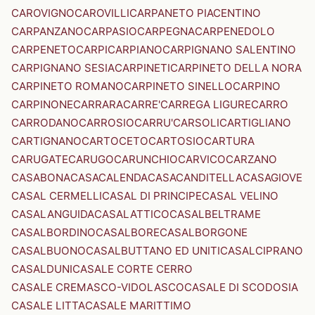
CAROVIGNO
CAROVILLI
CARPANETO PIACENTINO
CARPANZANO
CARPASIO
CARPEGNA
CARPENEDOLO
CARPENETO
CARPI
CARPIANO
CARPIGNANO SALENTINO
CARPIGNANO SESIA
CARPINETI
CARPINETO DELLA NORA
CARPINETO ROMANO
CARPINETO SINELLO
CARPINO
CARPINONE
CARRARA
CARRE'
CARREGA LIGURE
CARRO
CARRODANO
CARROSIO
CARRU'
CARSOLI
CARTIGLIANO
CARTIGNANO
CARTOCETO
CARTOSIO
CARTURA
CARUGATE
CARUGO
CARUNCHIO
CARVICO
CARZANO
CASABONA
CASACALENDA
CASACANDITELLA
CASAGIOVE
CASAL CERMELLI
CASAL DI PRINCIPE
CASAL VELINO
CASALANGUIDA
CASALATTICO
CASALBELTRAME
CASALBORDINO
CASALBORE
CASALBORGONE
CASALBUONO
CASALBUTTANO ED UNITI
CASALCIPRANO
CASALDUNI
CASALE CORTE CERRO
CASALE CREMASCO-VIDOLASCO
CASALE DI SCODOSIA
CASALE LITTA
CASALE MARITTIMO