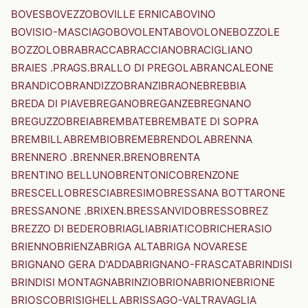
BOVES
BOVEZZO
BOVILLE ERNICA
BOVINO
BOVISIO-MASCIAGO
BOVOLENTA
BOVOLONE
BOZZOLE
BOZZOLO
BRA
BRACCA
BRACCIANO
BRACIGLIANO
BRAIES .PRAGS.
BRALLO DI PREGOLA
BRANCALEONE
BRANDICO
BRANDIZZO
BRANZI
BRAONE
BREBBIA
BREDA DI PIAVE
BREGANO
BREGANZE
BREGNANO
BREGUZZO
BREIA
BREMBATE
BREMBATE DI SOPRA
BREMBILLA
BREMBIO
BREME
BRENDOLA
BRENNA
BRENNERO .BRENNER.
BRENO
BRENTA
BRENTINO BELLUNO
BRENTONICO
BRENZONE
BRESCELLO
BRESCIA
BRESIMO
BRESSANA BOTTARONE
BRESSANONE .BRIXEN.
BRESSANVIDO
BRESSO
BREZ
BREZZO DI BEDERO
BRIAGLIA
BRIATICO
BRICHERASIO
BRIENNO
BRIENZA
BRIGA ALTA
BRIGA NOVARESE
BRIGNANO GERA D'ADDA
BRIGNANO-FRASCATA
BRINDISI
BRINDISI MONTAGNA
BRINZIO
BRIONA
BRIONE
BRIONE
BRIOSCO
BRISIGHELLA
BRISSAGO-VALTRAVAGLIA