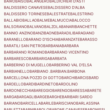
BAIRO
BAISO
BALANGERO
BALDICHIERI D'ASTI
BALDISSERO CANAVESE
BALDISSERO D'ALBA
BALDISSERO TORINESE
BALESTRATE
BALESTRINO
BALLABIO
BALLAO
BALME
BALMUCCIA
BALOCCO
BALSORANO
BALVANO
BALZOLA
BANARI
BANCHETTE
BANNIO ANZINO
BANZI
BAONE
BARADILI
BARAGIANO
BARANELLO
BARANO D'ISCHIA
BARANZATE
BARASSO
BARATILI SAN PIETRO
BARBANIA
BARBARA
BARBARANO ROMANO
BARBARANO VICENTINO
BARBARESCO
BARBARIGA
BARBATA
BARBERINO DI MUGELLO
BARBERINO VAL D'ELSA
BARBIANELLO
BARBIANO .BARBIAN.
BARBONA
BARCELLONA POZZO DI GOTTO
BARCHI
BARCIS
BARD
BARDELLO
BARDI
BARDINETO
BARDOLINO
BARDONECCHIA
BAREGGIO
BARENGO
BARESSA
BARETE
BARGA
BARGAGLI
BARGE
BARGHE
BARI
BARI SARDO
BARIANO
BARICELLA
BARILE
BARISCIANO
BARLASSINA
BARLETTA
BARNI
BAROLO
BARONE CANAVESE
BARONISSI