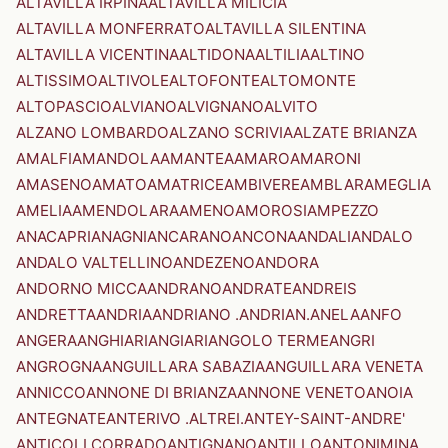
ALTAVILLA IRPINA
ALTAVILLA MILICIA
ALTAVILLA MONFERRATO
ALTAVILLA SILENTINA
ALTAVILLA VICENTINA
ALTIDONA
ALTILIA
ALTINO
ALTISSIMO
ALTIVOLE
ALTOFONTE
ALTOMONTE
ALTOPASCIO
ALVIANO
ALVIGNANO
ALVITO
ALZANO LOMBARDO
ALZANO SCRIVIA
ALZATE BRIANZA
AMALFI
AMANDOLA
AMANTEA
AMARO
AMARONI
AMASENO
AMATO
AMATRICE
AMBIVERE
AMBLAR
AMEGLIA
AMELIA
AMENDOLARA
AMENO
AMOROSI
AMPEZZO
ANACAPRI
ANAGNI
ANCARANO
ANCONA
ANDALI
ANDALO
ANDALO VALTELLINO
ANDEZENO
ANDORA
ANDORNO MICCA
ANDRANO
ANDRATE
ANDREIS
ANDRETTA
ANDRIA
ANDRIANO .ANDRIAN.
ANELA
ANFO
ANGERA
ANGHIARI
ANGIARI
ANGOLO TERME
ANGRI
ANGROGNA
ANGUILLARA SABAZIA
ANGUILLARA VENETA
ANNICCO
ANNONE DI BRIANZA
ANNONE VENETO
ANOIA
ANTEGNATE
ANTERIVO .ALTREI.
ANTEY-SAINT-ANDRE'
ANTICOLI CORRADO
ANTIGNANO
ANTILLO
ANTONIMINA