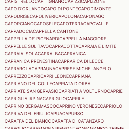
CAPISTRELLO
CAPITIGNANO
CAPIZZI
CAPIZZONE
CAPO D'ORLANDO
CAPO DI PONTE
CAPODIMONTE
CAPODRISE
CAPOLIVERI
CAPOLONA
CAPONAGO
CAPORCIANO
CAPOSELE
CAPOTERRA
CAPOVALLE
CAPPADOCIA
CAPPELLA CANTONE
CAPPELLA DE' PICENARDI
CAPPELLA MAGGIORE
CAPPELLE SUL TAVO
CAPRACOTTA
CAPRAIA E LIMITE
CAPRAIA ISOLA
CAPRALBA
CAPRANICA
CAPRANICA PRENESTINA
CAPRARICA DI LECCE
CAPRAROLA
CAPRAUNA
CAPRESE MICHELANGELO
CAPREZZO
CAPRI
CAPRI LEONE
CAPRIANA
CAPRIANO DEL COLLE
CAPRIATA D'ORBA
CAPRIATE SAN GERVASIO
CAPRIATI A VOLTURNO
CAPRIE
CAPRIGLIA IRPINA
CAPRIGLIO
CAPRILE
CAPRINO BERGAMASCO
CAPRINO VERONESE
CAPRIOLO
CAPRIVA DEL FRIULI
CAPUA
CAPURSO
CARAFFA DEL BIANCO
CARAFFA DI CATANZARO
CARAGLIO
CARAMAGNA PIEMONTE
CARAMANICO TERME