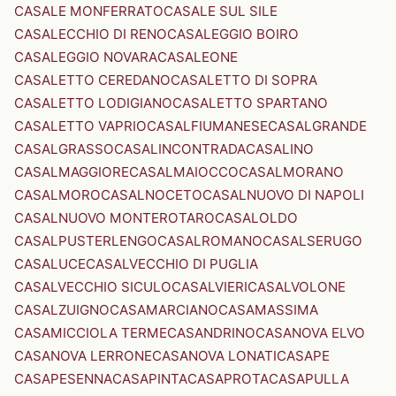
CASALE MONFERRATO
CASALE SUL SILE
CASALECCHIO DI RENO
CASALEGGIO BOIRO
CASALEGGIO NOVARA
CASALEONE
CASALETTO CEREDANO
CASALETTO DI SOPRA
CASALETTO LODIGIANO
CASALETTO SPARTANO
CASALETTO VAPRIO
CASALFIUMANESE
CASALGRANDE
CASALGRASSO
CASALINCONTRADA
CASALINO
CASALMAGGIORE
CASALMAIOCCO
CASALMORANO
CASALMORO
CASALNOCETO
CASALNUOVO DI NAPOLI
CASALNUOVO MONTEROTARO
CASALOLDO
CASALPUSTERLENGO
CASALROMANO
CASALSERUGO
CASALUCE
CASALVECCHIO DI PUGLIA
CASALVECCHIO SICULO
CASALVIERI
CASALVOLONE
CASALZUIGNO
CASAMARCIANO
CASAMASSIMA
CASAMICCIOLA TERME
CASANDRINO
CASANOVA ELVO
CASANOVA LERRONE
CASANOVA LONATI
CASAPE
CASAPESENNA
CASAPINTA
CASAPROTA
CASAPULLA