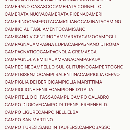
CAMERANO CASASCO
CAMERATA CORNELLO
CAMERATA NUOVA
CAMERATA PICENA
CAMERI
CAMERINO
CAMEROTA
CAMIGLIANO
CAMINATA
CAMINO
CAMINO AL TAGLIAMENTO
CAMISANO
CAMISANO VICENTINO
CAMMARATA
CAMO
CAMOGLI
CAMPAGNA
CAMPAGNA LUPIA
CAMPAGNANO DI ROMA
CAMPAGNATICO
CAMPAGNOLA CREMASCA
CAMPAGNOLA EMILIA
CAMPANA
CAMPARADA
CAMPEGINE
CAMPELLO SUL CLITUNNO
CAMPERTOGNO
CAMPI BISENZIO
CAMPI SALENTINA
CAMPIGLIA CERVO
CAMPIGLIA DEI BERICI
CAMPIGLIA MARITTIMA
CAMPIGLIONE FENILE
CAMPIONE D'ITALIA
CAMPITELLO DI FASSA
CAMPLI
CAMPO CALABRO
CAMPO DI GIOVE
CAMPO DI TRENS .FREIENFELD.
CAMPO LIGURE
CAMPO NELL'ELBA
CAMPO SAN MARTINO
CAMPO TURES .SAND IN TAUFERS.
CAMPOBASSO