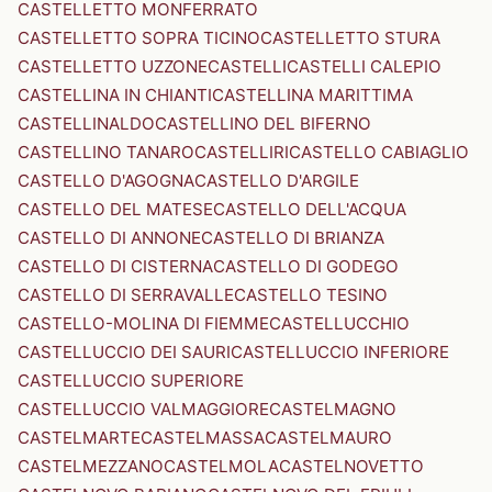
CASTELLETTO MONFERRATO
CASTELLETTO SOPRA TICINO
CASTELLETTO STURA
CASTELLETTO UZZONE
CASTELLI
CASTELLI CALEPIO
CASTELLINA IN CHIANTI
CASTELLINA MARITTIMA
CASTELLINALDO
CASTELLINO DEL BIFERNO
CASTELLINO TANARO
CASTELLIRI
CASTELLO CABIAGLIO
CASTELLO D'AGOGNA
CASTELLO D'ARGILE
CASTELLO DEL MATESE
CASTELLO DELL'ACQUA
CASTELLO DI ANNONE
CASTELLO DI BRIANZA
CASTELLO DI CISTERNA
CASTELLO DI GODEGO
CASTELLO DI SERRAVALLE
CASTELLO TESINO
CASTELLO-MOLINA DI FIEMME
CASTELLUCCHIO
CASTELLUCCIO DEI SAURI
CASTELLUCCIO INFERIORE
CASTELLUCCIO SUPERIORE
CASTELLUCCIO VALMAGGIORE
CASTELMAGNO
CASTELMARTE
CASTELMASSA
CASTELMAURO
CASTELMEZZANO
CASTELMOLA
CASTELNOVETTO