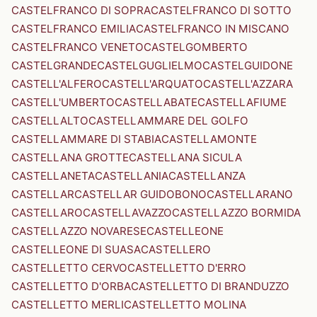
CASTELFRANCO DI SOPRA
CASTELFRANCO DI SOTTO
CASTELFRANCO EMILIA
CASTELFRANCO IN MISCANO
CASTELFRANCO VENETO
CASTELGOMBERTO
CASTELGRANDE
CASTELGUGLIELMO
CASTELGUIDONE
CASTELL'ALFERO
CASTELL'ARQUATO
CASTELL'AZZARA
CASTELL'UMBERTO
CASTELLABATE
CASTELLAFIUME
CASTELLALTO
CASTELLAMMARE DEL GOLFO
CASTELLAMMARE DI STABIA
CASTELLAMONTE
CASTELLANA GROTTE
CASTELLANA SICULA
CASTELLANETA
CASTELLANIA
CASTELLANZA
CASTELLAR
CASTELLAR GUIDOBONO
CASTELLARANO
CASTELLARO
CASTELLAVAZZO
CASTELLAZZO BORMIDA
CASTELLAZZO NOVARESE
CASTELLEONE
CASTELLEONE DI SUASA
CASTELLERO
CASTELLETTO CERVO
CASTELLETTO D'ERRO
CASTELLETTO D'ORBA
CASTELLETTO DI BRANDUZZO
CASTELLETTO MERLI
CASTELLETTO MOLINA