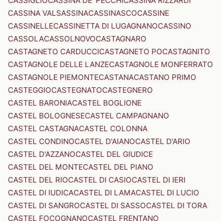
CASSIGLIO
CASSINA DE' PECCHI
CASSINA RIZZARDI
CASSINA VALSASSINA
CASSINASCO
CASSINE
CASSINELLE
CASSINETTA DI LUGAGNANO
CASSINO
CASSOLA
CASSOLNOVO
CASTAGNARO
CASTAGNETO CARDUCCI
CASTAGNETO PO
CASTAGNITO
CASTAGNOLE DELLE LANZE
CASTAGNOLE MONFERRATO
CASTAGNOLE PIEMONTE
CASTANA
CASTANO PRIMO
CASTEGGIO
CASTEGNATO
CASTEGNERO
CASTEL BARONIA
CASTEL BOGLIONE
CASTEL BOLOGNESE
CASTEL CAMPAGNANO
CASTEL CASTAGNA
CASTEL COLONNA
CASTEL CONDINO
CASTEL D'AIANO
CASTEL D'ARIO
CASTEL D'AZZANO
CASTEL DEL GIUDICE
CASTEL DEL MONTE
CASTEL DEL PIANO
CASTEL DEL RIO
CASTEL DI CASIO
CASTEL DI IERI
CASTEL DI IUDICA
CASTEL DI LAMA
CASTEL DI LUCIO
CASTEL DI SANGRO
CASTEL DI SASSO
CASTEL DI TORA
CASTEL FOCOGNANO
CASTEL FRENTANO