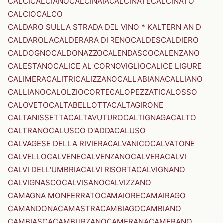
CALCI
CALCIANO
CALCINAIA
CALCINATE
CALCINATO
CALCIO
CALCO
CALDARO SULLA STRADA DEL VINO * KALTERN AN D
CALDAROLA
CALDERARA DI RENO
CALDES
CALDIERO
CALDOGNO
CALDONAZZO
CALENDASCO
CALENZANO
CALESTANO
CALICE AL CORNOVIGLIO
CALICE LIGURE
CALIMERA
CALITRI
CALIZZANO
CALLABIANA
CALLIANO
CALLIANO
CALOLZIOCORTE
CALOPEZZATI
CALOSSO
CALOVETO
CALTABELLOTTA
CALTAGIRONE
CALTANISSETTA
CALTAVUTURO
CALTIGNAGA
CALTO
CALTRANO
CALUSCO D'ADDA
CALUSO
CALVAGESE DELLA RIVIERA
CALVANICO
CALVATONE
CALVELLO
CALVENE
CALVENZANO
CALVERA
CALVI
CALVI DELL'UMBRIA
CALVI RISORTA
CALVIGNANO
CALVIGNASCO
CALVISANO
CALVIZZANO
CAMAGNA MONFERRATO
CAMAIORE
CAMAIRAGO
CAMANDONA
CAMASTRA
CAMBIAGO
CAMBIANO
CAMBIASCA
CAMBURZANO
CAMERANA
CAMERANO