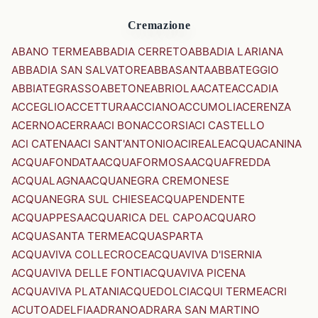
Cremazione
ABANO TERME
ABBADIA CERRETO
ABBADIA LARIANA
ABBADIA SAN SALVATORE
ABBASANTA
ABBATEGGIO
ABBIATEGRASSO
ABETONE
ABRIOLA
ACATE
ACCADIA
ACCEGLIO
ACCETTURA
ACCIANO
ACCUMOLI
ACERENZA
ACERNO
ACERRA
ACI BONACCORSI
ACI CASTELLO
ACI CATENA
ACI SANT'ANTONIO
ACIREALE
ACQUACANINA
ACQUAFONDATA
ACQUAFORMOSA
ACQUAFREDDA
ACQUALAGNA
ACQUANEGRA CREMONESE
ACQUANEGRA SUL CHIESE
ACQUAPENDENTE
ACQUAPPESA
ACQUARICA DEL CAPO
ACQUARO
ACQUASANTA TERME
ACQUASPARTA
ACQUAVIVA COLLECROCE
ACQUAVIVA D'ISERNIA
ACQUAVIVA DELLE FONTI
ACQUAVIVA PICENA
ACQUAVIVA PLATANI
ACQUEDOLCI
ACQUI TERME
ACRI
ACUTO
ADELFIA
ADRANO
ADRARA SAN MARTINO