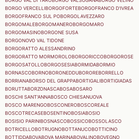
BORGO VAL DI TARO
BORGO VALSUGANA
BORGO VELINO
BORGO VERCELLI
BORGOFORTE
BORGOFRANCO D'IVREA
BORGOFRANCO SUL PO
BORGOLAVEZZARO
BORGOMALE
BORGOMANERO
BORGOMARO
BORGOMASINO
BORGONE SUSA
BORGONOVO VAL TIDONE
BORGORATTO ALESSANDRINO
BORGORATTO MORMOROLO
BORGORICCO
BORGOROSE
BORGOSATOLLO
BORGOSESIA
BORMIDA
BORMIO
BORNASCO
BORNO
BORONEDDU
BORORE
BORRELLO
BORRIANA
BORSO DEL GRAPPA
BORTIGALI
BORTIGIADAS
BORUTTA
BORZONASCA
BOSA
BOSARO
BOSCHI SANT'ANNA
BOSCO CHIESANUOVA
BOSCO MARENGO
BOSCONERO
BOSCOREALE
BOSCOTRECASE
BOSENTINO
BOSIA
BOSIO
BOSISIO PARINI
BOSNASCO
BOSSICO
BOSSOLASCO
BOTRICELLO
BOTRUGNO
BOTTANUCO
BOTTICINO
BOTTIDDA
BOVA
BOVA MARINA
BOVALINO
BOVEGNO