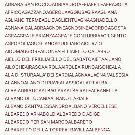
ADRARA SAN ROCCO
ADRIA
ADRO
AFFI
AFFILE
AFRAGOLA
AFRICO
AGAZZANO
AGEROLA
AGGIUS
AGIRA
AGLIANA
AGLIANO TERME
AGLIE'
AGLIENTU
AGNA
AGNADELLO
AGNANA CALABRA
AGNONE
AGNOSINE
AGORDO
AGOSTA
AGRA
AGRATE BRIANZA
AGRATE CONTURBIA
AGRIGENTO
AGROPOLI
AGUGLIANO
AGUGLIARO
AICURZIO
AIDOMAGGIORE
AIDONE
AIELLI
AIELLO CALABRO
AIELLO DEL FRIULI
AIELLO DEL SABATO
AIETA
AILANO
AILOCHE
AIRASCA
AIROLA
AIROLE
AIRUNO
AISONE
ALA
ALA DI STURA
ALA' DEI SARDI
ALAGNA
ALAGNA VALSESIA
ALANNO
ALANO DI PIAVE
ALASSIO
ALATRI
ALBA
ALBA ADRIATICA
ALBAGIARA
ALBAIRATE
ALBANELLA
ALBANO DI LUCANIA
ALBANO LAZIALE
ALBANO SANT'ALESSANDRO
ALBANO VERCELLESE
ALBAREDO ARNABOLDI
ALBAREDO D'ADIGE
ALBAREDO PER SAN MARCO
ALBARETO
ALBARETTO DELLA TORRE
ALBAVILLA
ALBENGA