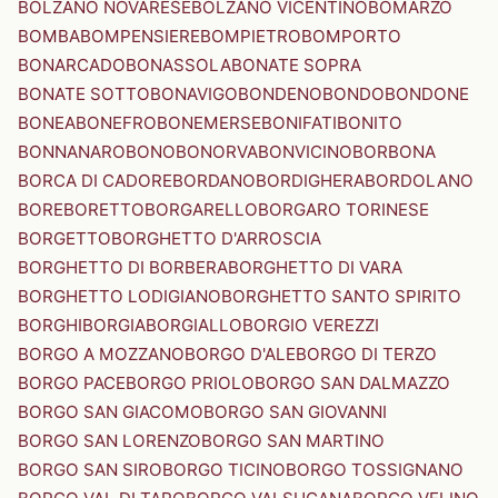
BOLZANO NOVARESE
BOLZANO VICENTINO
BOMARZO
BOMBA
BOMPENSIERE
BOMPIETRO
BOMPORTO
BONARCADO
BONASSOLA
BONATE SOPRA
BONATE SOTTO
BONAVIGO
BONDENO
BONDO
BONDONE
BONEA
BONEFRO
BONEMERSE
BONIFATI
BONITO
BONNANARO
BONO
BONORVA
BONVICINO
BORBONA
BORCA DI CADORE
BORDANO
BORDIGHERA
BORDOLANO
BORE
BORETTO
BORGARELLO
BORGARO TORINESE
BORGETTO
BORGHETTO D'ARROSCIA
BORGHETTO DI BORBERA
BORGHETTO DI VARA
BORGHETTO LODIGIANO
BORGHETTO SANTO SPIRITO
BORGHI
BORGIA
BORGIALLO
BORGIO VEREZZI
BORGO A MOZZANO
BORGO D'ALE
BORGO DI TERZO
BORGO PACE
BORGO PRIOLO
BORGO SAN DALMAZZO
BORGO SAN GIACOMO
BORGO SAN GIOVANNI
BORGO SAN LORENZO
BORGO SAN MARTINO
BORGO SAN SIRO
BORGO TICINO
BORGO TOSSIGNANO