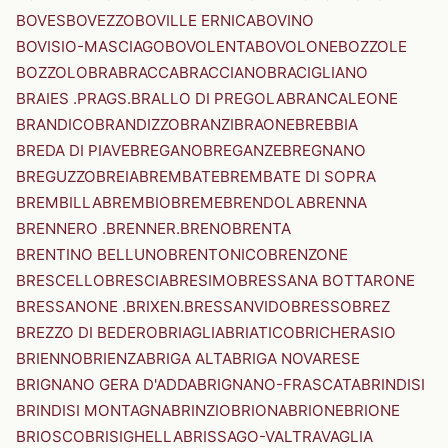
BOVES
BOVEZZO
BOVILLE ERNICA
BOVINO
BOVISIO-MASCIAGO
BOVOLENTA
BOVOLONE
BOZZOLE
BOZZOLO
BRA
BRACCA
BRACCIANO
BRACIGLIANO
BRAIES .PRAGS.
BRALLO DI PREGOLA
BRANCALEONE
BRANDICO
BRANDIZZO
BRANZI
BRAONE
BREBBIA
BREDA DI PIAVE
BREGANO
BREGANZE
BREGNANO
BREGUZZO
BREIA
BREMBATE
BREMBATE DI SOPRA
BREMBILLA
BREMBIO
BREME
BRENDOLA
BRENNA
BRENNERO .BRENNER.
BRENO
BRENTA
BRENTINO BELLUNO
BRENTONICO
BRENZONE
BRESCELLO
BRESCIA
BRESIMO
BRESSANA BOTTARONE
BRESSANONE .BRIXEN.
BRESSANVIDO
BRESSO
BREZ
BREZZO DI BEDERO
BRIAGLIA
BRIATICO
BRICHERASIO
BRIENNO
BRIENZA
BRIGA ALTA
BRIGA NOVARESE
BRIGNANO GERA D'ADDA
BRIGNANO-FRASCATA
BRINDISI
BRINDISI MONTAGNA
BRINZIO
BRIONA
BRIONE
BRIONE
BRIOSCO
BRISIGHELLA
BRISSAGO-VALTRAVAGLIA