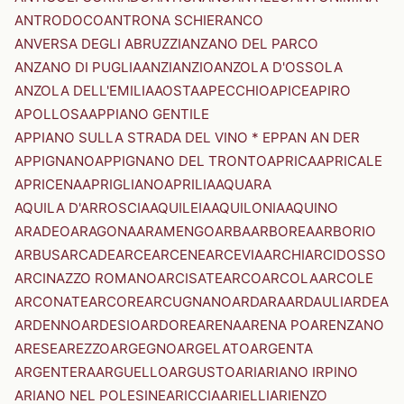
ANTRODOCO
ANTRONA SCHIERANCO
ANVERSA DEGLI ABRUZZI
ANZANO DEL PARCO
ANZANO DI PUGLIA
ANZI
ANZIO
ANZOLA D'OSSOLA
ANZOLA DELL'EMILIA
AOSTA
APECCHIO
APICE
APIRO
APOLLOSA
APPIANO GENTILE
APPIANO SULLA STRADA DEL VINO * EPPAN AN DER
APPIGNANO
APPIGNANO DEL TRONTO
APRICA
APRICALE
APRICENA
APRIGLIANO
APRILIA
AQUARA
AQUILA D'ARROSCIA
AQUILEIA
AQUILONIA
AQUINO
ARADEO
ARAGONA
ARAMENGO
ARBA
ARBOREA
ARBORIO
ARBUS
ARCADE
ARCE
ARCENE
ARCEVIA
ARCHI
ARCIDOSSO
ARCINAZZO ROMANO
ARCISATE
ARCO
ARCOLA
ARCOLE
ARCONATE
ARCORE
ARCUGNANO
ARDARA
ARDAULI
ARDEA
ARDENNO
ARDESIO
ARDORE
ARENA
ARENA PO
ARENZANO
ARESE
AREZZO
ARGEGNO
ARGELATO
ARGENTA
ARGENTERA
ARGUELLO
ARGUSTO
ARI
ARIANO IRPINO
ARIANO NEL POLESINE
ARICCIA
ARIELLI
ARIENZO