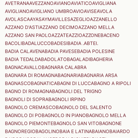
AVETRANA
AVEZZANO
AVIANO
AVIATICO
AVIGLIANA
AVIGLIANO
AVIGLIANO UMBRO
AVIO
AVISE
AVOLA
AVOLASCA
AYAS
AYMAVILLES
AZEGLIO
AZZANELLO
AZZANO D'ASTI
AZZANO DECIMO
AZZANO MELLA
AZZANO SAN PAOLO
AZZATE
AZZIO
AZZONE
BACENO
BACOLI
BADALUCCO
BADESI
BADIA .ABTEI.
BADIA CALAVENA
BADIA PAVESE
BADIA POLESINE
BADIA TEDALDA
BADOLATO
BAGALADI
BAGHERIA
BAGNACAVALLO
BAGNARA CALABRA
BAGNARA DI ROMAGNA
BAGNARIA
BAGNARIA ARSA
BAGNASCO
BAGNATICA
BAGNI DI LUCCA
BAGNO A RIPOLI
BAGNO DI ROMAGNA
BAGNOLI DEL TRIGNO
BAGNOLI DI SOPRA
BAGNOLI IRPINO
BAGNOLO CREMASCO
BAGNOLO DEL SALENTO
BAGNOLO DI PO
BAGNOLO IN PIANO
BAGNOLO MELLA
BAGNOLO PIEMONTE
BAGNOLO SAN VITO
BAGNONE
BAGNOREGIO
BAGOLINO
BAIA E LATINA
BAIANO
BAIARDO