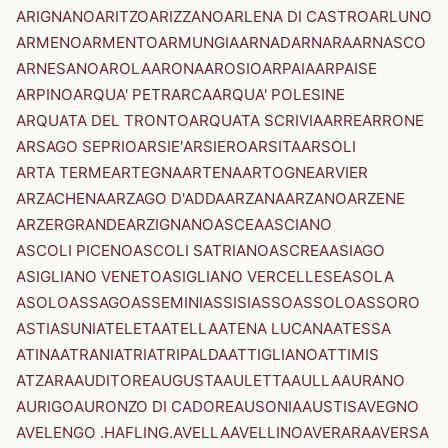
ARIGNANO
ARITZO
ARIZZANO
ARLENA DI CASTRO
ARLUNO
ARMENO
ARMENTO
ARMUNGIA
ARNAD
ARNARA
ARNASCO
ARNESANO
AROLA
ARONA
AROSIO
ARPAIA
ARPAISE
ARPINO
ARQUA' PETRARCA
ARQUA' POLESINE
ARQUATA DEL TRONTO
ARQUATA SCRIVIA
ARRE
ARRONE
ARSAGO SEPRIO
ARSIE'
ARSIERO
ARSITA
ARSOLI
ARTA TERME
ARTEGNA
ARTENA
ARTOGNE
ARVIER
ARZACHENA
ARZAGO D'ADDA
ARZANA
ARZANO
ARZENE
ARZERGRANDE
ARZIGNANO
ASCEA
ASCIANO
ASCOLI PICENO
ASCOLI SATRIANO
ASCREA
ASIAGO
ASIGLIANO VENETO
ASIGLIANO VERCELLESE
ASOLA
ASOLO
ASSAGO
ASSEMINI
ASSISI
ASSO
ASSOLO
ASSORO
ASTI
ASUNI
ATELETA
ATELLA
ATENA LUCANA
ATESSA
ATINA
ATRANI
ATRI
ATRIPALDA
ATTIGLIANO
ATTIMIS
ATZARA
AUDITORE
AUGUSTA
AULETTA
AULLA
AURANO
AURIGO
AURONZO DI CADORE
AUSONIA
AUSTIS
AVEGNO
AVELENGO .HAFLING.
AVELLA
AVELLINO
AVERARA
AVERSA