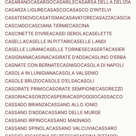
CASARANO
CASARGO
CASARILE
CASARSA DELLA DELIZIA
CASARZA LIGURE
CASASCO
CASASCO D'INTELVI
CASATENOVO
CASATISMA
CASAVATORE
CASAZZA
CASCIA
CASCIAGO
CASCIANA TERME
CASCINA
CASCINETTE D'IVREA
CASEI GEROLA
CASELETTE
CASELLA
CASELLE IN PITTARI
CASELLE LANDI
CASELLE LURANI
CASELLE TORINESE
CASERTA
CASIER
CASIGNANA
CASINA
CASIRATE D'ADDA
CASLINO D'ERBA
CASNATE CON BERNATE
CASNIGO
CASOLA DI NAPOLI
CASOLA IN LUNIGIANA
CASOLA VALSENIO
CASOLE BRUZIO
CASOLE D'ELSA
CASOLI
CASORATE PRIMO
CASORATE SEMPIONE
CASOREZZO
CASORIA
CASORZO
CASPERIA
CASPOGGIO
CASSACCO
CASSAGO BRIANZA
CASSANO ALLO IONIO
CASSANO D'ADDA
CASSANO DELLE MURGE
CASSANO IRPINO
CASSANO MAGNAGO
CASSANO SPINOLA
CASSANO VALCUVIA
CASSARO