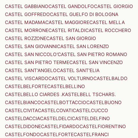
CASTEL GABBIANO
CASTEL GANDOLFO
CASTEL GIORGIO
CASTEL GOFFREDO
CASTEL GUELFO DI BOLOGNA
CASTEL MADAMA
CASTEL MAGGIORE
CASTEL MELLA
CASTEL MORRONE
CASTEL RITALDI
CASTEL ROCCHERO
CASTEL ROZZONE
CASTEL SAN GIORGIO
CASTEL SAN GIOVANNI
CASTEL SAN LORENZO
CASTEL SAN NICCOLO'
CASTEL SAN PIETRO ROMANO
CASTEL SAN PIETRO TERME
CASTEL SAN VINCENZO
CASTEL SANT'ANGELO
CASTEL SANT'ELIA
CASTEL VISCARDO
CASTEL VOLTURNO
CASTELBALDO
CASTELBELFORTE
CASTELBELLINO
CASTELBELLO CIARDES .KASTELBELL TSCHARS.
CASTELBIANCO
CASTELBOTTACCIO
CASTELBUONO
CASTELCIVITA
CASTELCOVATI
CASTELCUCCO
CASTELDACCIA
CASTELDELCI
CASTELDELFINO
CASTELDIDONE
CASTELFIDARDO
CASTELFIORENTINO
CASTELFONDO
CASTELFORTE
CASTELFRANCI