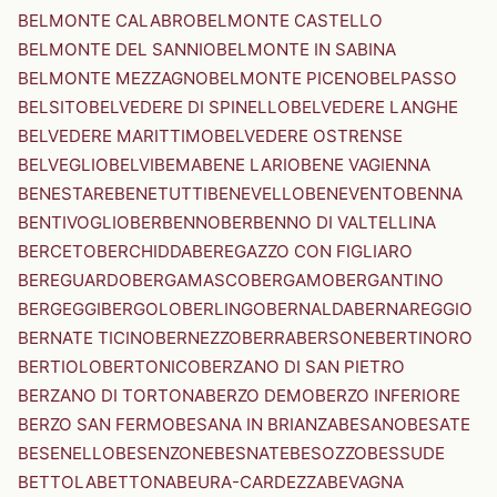
BELMONTE CALABRO
BELMONTE CASTELLO
BELMONTE DEL SANNIO
BELMONTE IN SABINA
BELMONTE MEZZAGNO
BELMONTE PICENO
BELPASSO
BELSITO
BELVEDERE DI SPINELLO
BELVEDERE LANGHE
BELVEDERE MARITTIMO
BELVEDERE OSTRENSE
BELVEGLIO
BELVI
BEMA
BENE LARIO
BENE VAGIENNA
BENESTARE
BENETUTTI
BENEVELLO
BENEVENTO
BENNA
BENTIVOGLIO
BERBENNO
BERBENNO DI VALTELLINA
BERCETO
BERCHIDDA
BEREGAZZO CON FIGLIARO
BEREGUARDO
BERGAMASCO
BERGAMO
BERGANTINO
BERGEGGI
BERGOLO
BERLINGO
BERNALDA
BERNAREGGIO
BERNATE TICINO
BERNEZZO
BERRA
BERSONE
BERTINORO
BERTIOLO
BERTONICO
BERZANO DI SAN PIETRO
BERZANO DI TORTONA
BERZO DEMO
BERZO INFERIORE
BERZO SAN FERMO
BESANA IN BRIANZA
BESANO
BESATE
BESENELLO
BESENZONE
BESNATE
BESOZZO
BESSUDE
BETTOLA
BETTONA
BEURA-CARDEZZA
BEVAGNA