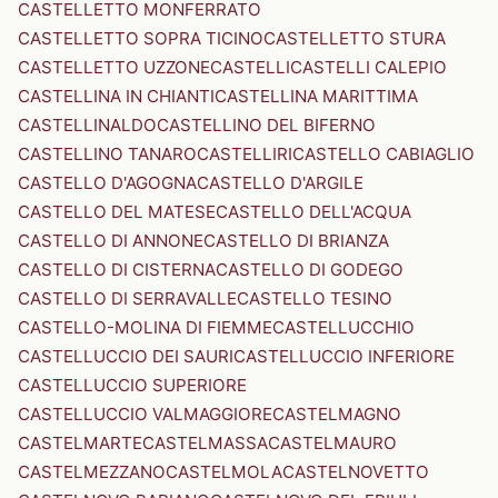
CASTELLETTO MONFERRATO
CASTELLETTO SOPRA TICINO
CASTELLETTO STURA
CASTELLETTO UZZONE
CASTELLI
CASTELLI CALEPIO
CASTELLINA IN CHIANTI
CASTELLINA MARITTIMA
CASTELLINALDO
CASTELLINO DEL BIFERNO
CASTELLINO TANARO
CASTELLIRI
CASTELLO CABIAGLIO
CASTELLO D'AGOGNA
CASTELLO D'ARGILE
CASTELLO DEL MATESE
CASTELLO DELL'ACQUA
CASTELLO DI ANNONE
CASTELLO DI BRIANZA
CASTELLO DI CISTERNA
CASTELLO DI GODEGO
CASTELLO DI SERRAVALLE
CASTELLO TESINO
CASTELLO-MOLINA DI FIEMME
CASTELLUCCHIO
CASTELLUCCIO DEI SAURI
CASTELLUCCIO INFERIORE
CASTELLUCCIO SUPERIORE
CASTELLUCCIO VALMAGGIORE
CASTELMAGNO
CASTELMARTE
CASTELMASSA
CASTELMAURO
CASTELMEZZANO
CASTELMOLA
CASTELNOVETTO