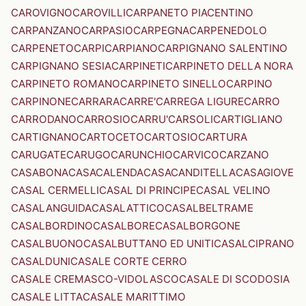
CAROVIGNO
CAROVILLI
CARPANETO PIACENTINO
CARPANZANO
CARPASIO
CARPEGNA
CARPENEDOLO
CARPENETO
CARPI
CARPIANO
CARPIGNANO SALENTINO
CARPIGNANO SESIA
CARPINETI
CARPINETO DELLA NORA
CARPINETO ROMANO
CARPINETO SINELLO
CARPINO
CARPINONE
CARRARA
CARRE'
CARREGA LIGURE
CARRO
CARRODANO
CARROSIO
CARRU'
CARSOLI
CARTIGLIANO
CARTIGNANO
CARTOCETO
CARTOSIO
CARTURA
CARUGATE
CARUGO
CARUNCHIO
CARVICO
CARZANO
CASABONA
CASACALENDA
CASACANDITELLA
CASAGIOVE
CASAL CERMELLI
CASAL DI PRINCIPE
CASAL VELINO
CASALANGUIDA
CASALATTICO
CASALBELTRAME
CASALBORDINO
CASALBORE
CASALBORGONE
CASALBUONO
CASALBUTTANO ED UNITI
CASALCIPRANO
CASALDUNI
CASALE CORTE CERRO
CASALE CREMASCO-VIDOLASCO
CASALE DI SCODOSIA
CASALE LITTA
CASALE MARITTIMO