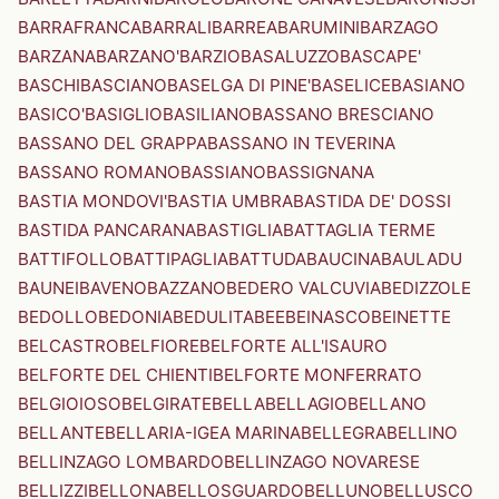
BARRAFRANCA
BARRALI
BARREA
BARUMINI
BARZAGO
BARZANA
BARZANO'
BARZIO
BASALUZZO
BASCAPE'
BASCHI
BASCIANO
BASELGA DI PINE'
BASELICE
BASIANO
BASICO'
BASIGLIO
BASILIANO
BASSANO BRESCIANO
BASSANO DEL GRAPPA
BASSANO IN TEVERINA
BASSANO ROMANO
BASSIANO
BASSIGNANA
BASTIA MONDOVI'
BASTIA UMBRA
BASTIDA DE' DOSSI
BASTIDA PANCARANA
BASTIGLIA
BATTAGLIA TERME
BATTIFOLLO
BATTIPAGLIA
BATTUDA
BAUCINA
BAULADU
BAUNEI
BAVENO
BAZZANO
BEDERO VALCUVIA
BEDIZZOLE
BEDOLLO
BEDONIA
BEDULITA
BEE
BEINASCO
BEINETTE
BELCASTRO
BELFIORE
BELFORTE ALL'ISAURO
BELFORTE DEL CHIENTI
BELFORTE MONFERRATO
BELGIOIOSO
BELGIRATE
BELLA
BELLAGIO
BELLANO
BELLANTE
BELLARIA-IGEA MARINA
BELLEGRA
BELLINO
BELLINZAGO LOMBARDO
BELLINZAGO NOVARESE
BELLIZZI
BELLONA
BELLOSGUARDO
BELLUNO
BELLUSCO