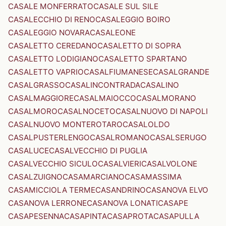
CASALE MONFERRATO
CASALE SUL SILE
CASALECCHIO DI RENO
CASALEGGIO BOIRO
CASALEGGIO NOVARA
CASALEONE
CASALETTO CEREDANO
CASALETTO DI SOPRA
CASALETTO LODIGIANO
CASALETTO SPARTANO
CASALETTO VAPRIO
CASALFIUMANESE
CASALGRANDE
CASALGRASSO
CASALINCONTRADA
CASALINO
CASALMAGGIORE
CASALMAIOCCO
CASALMORANO
CASALMORO
CASALNOCETO
CASALNUOVO DI NAPOLI
CASALNUOVO MONTEROTARO
CASALOLDO
CASALPUSTERLENGO
CASALROMANO
CASALSERUGO
CASALUCE
CASALVECCHIO DI PUGLIA
CASALVECCHIO SICULO
CASALVIERI
CASALVOLONE
CASALZUIGNO
CASAMARCIANO
CASAMASSIMA
CASAMICCIOLA TERME
CASANDRINO
CASANOVA ELVO
CASANOVA LERRONE
CASANOVA LONATI
CASAPE
CASAPESENNA
CASAPINTA
CASAPROTA
CASAPULLA