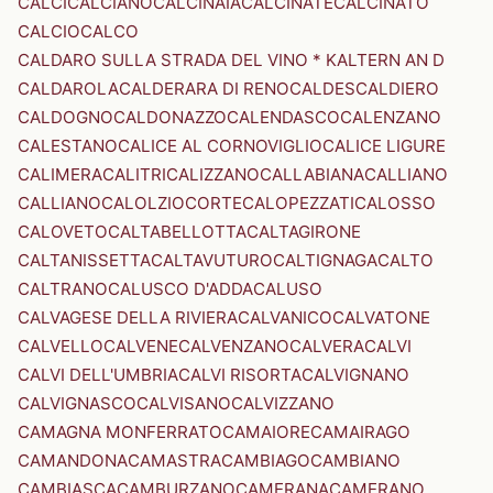
CALCI
CALCIANO
CALCINAIA
CALCINATE
CALCINATO
CALCIO
CALCO
CALDARO SULLA STRADA DEL VINO * KALTERN AN D
CALDAROLA
CALDERARA DI RENO
CALDES
CALDIERO
CALDOGNO
CALDONAZZO
CALENDASCO
CALENZANO
CALESTANO
CALICE AL CORNOVIGLIO
CALICE LIGURE
CALIMERA
CALITRI
CALIZZANO
CALLABIANA
CALLIANO
CALLIANO
CALOLZIOCORTE
CALOPEZZATI
CALOSSO
CALOVETO
CALTABELLOTTA
CALTAGIRONE
CALTANISSETTA
CALTAVUTURO
CALTIGNAGA
CALTO
CALTRANO
CALUSCO D'ADDA
CALUSO
CALVAGESE DELLA RIVIERA
CALVANICO
CALVATONE
CALVELLO
CALVENE
CALVENZANO
CALVERA
CALVI
CALVI DELL'UMBRIA
CALVI RISORTA
CALVIGNANO
CALVIGNASCO
CALVISANO
CALVIZZANO
CAMAGNA MONFERRATO
CAMAIORE
CAMAIRAGO
CAMANDONA
CAMASTRA
CAMBIAGO
CAMBIANO
CAMBIASCA
CAMBURZANO
CAMERANA
CAMERANO