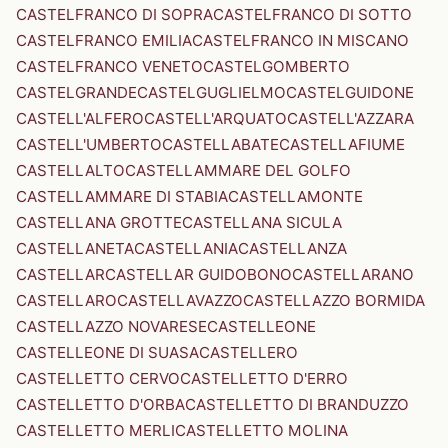
CASTELFRANCO DI SOPRA
CASTELFRANCO DI SOTTO
CASTELFRANCO EMILIA
CASTELFRANCO IN MISCANO
CASTELFRANCO VENETO
CASTELGOMBERTO
CASTELGRANDE
CASTELGUGLIELMO
CASTELGUIDONE
CASTELL'ALFERO
CASTELL'ARQUATO
CASTELL'AZZARA
CASTELL'UMBERTO
CASTELLABATE
CASTELLAFIUME
CASTELLALTO
CASTELLAMMARE DEL GOLFO
CASTELLAMMARE DI STABIA
CASTELLAMONTE
CASTELLANA GROTTE
CASTELLANA SICULA
CASTELLANETA
CASTELLANIA
CASTELLANZA
CASTELLAR
CASTELLAR GUIDOBONO
CASTELLARANO
CASTELLARO
CASTELLAVAZZO
CASTELLAZZO BORMIDA
CASTELLAZZO NOVARESE
CASTELLEONE
CASTELLEONE DI SUASA
CASTELLERO
CASTELLETTO CERVO
CASTELLETTO D'ERRO
CASTELLETTO D'ORBA
CASTELLETTO DI BRANDUZZO
CASTELLETTO MERLI
CASTELLETTO MOLINA