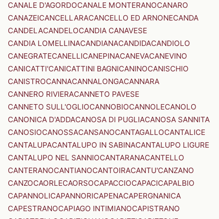
CANALE D'AGORDO
CANALE MONTERANO
CANARO
CANAZEI
CANCELLARA
CANCELLO ED ARNONE
CANDA
CANDELA
CANDELO
CANDIA CANAVESE
CANDIA LOMELLINA
CANDIANA
CANDIDA
CANDIOLO
CANEGRATE
CANELLI
CANEPINA
CANEVA
CANEVINO
CANICATTI'
CANICATTINI BAGNI
CANINO
CANISCHIO
CANISTRO
CANNA
CANNALONGA
CANNARA
CANNERO RIVIERA
CANNETO PAVESE
CANNETO SULL'OGLIO
CANNOBIO
CANNOLE
CANOLO
CANONICA D'ADDA
CANOSA DI PUGLIA
CANOSA SANNITA
CANOSIO
CANOSSA
CANSANO
CANTAGALLO
CANTALICE
CANTALUPA
CANTALUPO IN SABINA
CANTALUPO LIGURE
CANTALUPO NEL SANNIO
CANTARANA
CANTELLO
CANTERANO
CANTIANO
CANTOIRA
CANTU'
CANZANO
CANZO
CAORLE
CAORSO
CAPACCIO
CAPACI
CAPALBIO
CAPANNOLI
CAPANNORI
CAPENA
CAPERGNANICA
CAPESTRANO
CAPIAGO INTIMIANO
CAPISTRANO