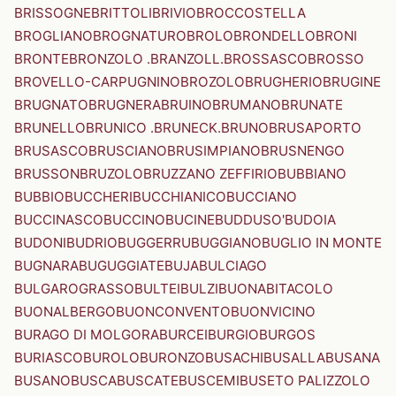
BRISSOGNE
BRITTOLI
BRIVIO
BROCCOSTELLA
BROGLIANO
BROGNATURO
BROLO
BRONDELLO
BRONI
BRONTE
BRONZOLO .BRANZOLL.
BROSSASCO
BROSSO
BROVELLO-CARPUGNINO
BROZOLO
BRUGHERIO
BRUGINE
BRUGNATO
BRUGNERA
BRUINO
BRUMANO
BRUNATE
BRUNELLO
BRUNICO .BRUNECK.
BRUNO
BRUSAPORTO
BRUSASCO
BRUSCIANO
BRUSIMPIANO
BRUSNENGO
BRUSSON
BRUZOLO
BRUZZANO ZEFFIRIO
BUBBIANO
BUBBIO
BUCCHERI
BUCCHIANICO
BUCCIANO
BUCCINASCO
BUCCINO
BUCINE
BUDDUSO'
BUDOIA
BUDONI
BUDRIO
BUGGERRU
BUGGIANO
BUGLIO IN MONTE
BUGNARA
BUGUGGIATE
BUJA
BULCIAGO
BULGAROGRASSO
BULTEI
BULZI
BUONABITACOLO
BUONALBERGO
BUONCONVENTO
BUONVICINO
BURAGO DI MOLGORA
BURCEI
BURGIO
BURGOS
BURIASCO
BUROLO
BURONZO
BUSACHI
BUSALLA
BUSANA
BUSANO
BUSCA
BUSCATE
BUSCEMI
BUSETO PALIZZOLO