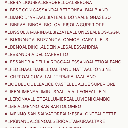
ALBERA LIGURE
ALBEROBELLO
ALBERONA
ALBESE CON CASSANO
ALBETTONE
ALBI
ALBIANO
ALBIANO D'IVREA
ALBIATE
ALBIDONA
ALBIGNASEGO
ALBINEA
ALBINO
ALBIOLO
ALBISOLA SUPERIORE
ALBISSOLA MARINA
ALBIZZATE
ALBONESE
ALBOSAGGIA
ALBUGNANO
ALBUZZANO
ALCAMO
ALCARA LI FUSI
ALDENO
ALDINO .ALDEIN.
ALES
ALESSANDRIA
ALESSANDRIA DEL CARRETTO
ALESSANDRIA DELLA ROCCA
ALESSANO
ALEZIO
ALFANO
ALFEDENA
ALFIANELLO
ALFIANO NATTA
ALFONSINE
ALGHERO
ALGUA
ALI'
ALI' TERME
ALIA
ALIANO
ALICE BEL COLLE
ALICE CASTELLO
ALICE SUPERIORE
ALIFE
ALIMENA
ALIMINUSA
ALLAI
ALLEGHE
ALLEIN
ALLERONA
ALLISTE
ALLUMIERE
ALLUVIONI CAMBIO'
ALME'
ALMENNO SAN BARTOLOMEO
ALMENNO SAN SALVATORE
ALMESE
ALONTE
ALPETTE
ALPIGNANO
ALSENO
ALSERIO
ALTAMURA
ALTARE