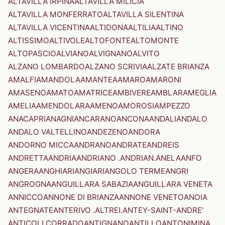
ALTAVILLA IRPINA
ALTAVILLA MILICIA
ALTAVILLA MONFERRATO
ALTAVILLA SILENTINA
ALTAVILLA VICENTINA
ALTIDONA
ALTILIA
ALTINO
ALTISSIMO
ALTIVOLE
ALTOFONTE
ALTOMONTE
ALTOPASCIO
ALVIANO
ALVIGNANO
ALVITO
ALZANO LOMBARDO
ALZANO SCRIVIA
ALZATE BRIANZA
AMALFI
AMANDOLA
AMANTEA
AMARO
AMARONI
AMASENO
AMATO
AMATRICE
AMBIVERE
AMBLAR
AMEGLIA
AMELIA
AMENDOLARA
AMENO
AMOROSI
AMPEZZO
ANACAPRI
ANAGNI
ANCARANO
ANCONA
ANDALI
ANDALO
ANDALO VALTELLINO
ANDEZENO
ANDORA
ANDORNO MICCA
ANDRANO
ANDRATE
ANDREIS
ANDRETTA
ANDRIA
ANDRIANO .ANDRIAN.
ANELA
ANFO
ANGERA
ANGHIARI
ANGIARI
ANGOLO TERME
ANGRI
ANGROGNA
ANGUILLARA SABAZIA
ANGUILLARA VENETA
ANNICCO
ANNONE DI BRIANZA
ANNONE VENETO
ANOIA
ANTEGNATE
ANTERIVO .ALTREI.
ANTEY-SAINT-ANDRE'
ANTICOLI CORRADO
ANTIGNANO
ANTILLO
ANTONIMINA