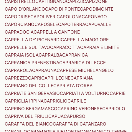
CAPISTRELLO
CAPITIGNANO
CAPIZZI
CAPIZZONE
CAPO D'ORLANDO
CAPO DI PONTE
CAPODIMONTE
CAPODRISE
CAPOLIVERI
CAPOLONA
CAPONAGO
CAPORCIANO
CAPOSELE
CAPOTERRA
CAPOVALLE
CAPPADOCIA
CAPPELLA CANTONE
CAPPELLA DE' PICENARDI
CAPPELLA MAGGIORE
CAPPELLE SUL TAVO
CAPRACOTTA
CAPRAIA E LIMITE
CAPRAIA ISOLA
CAPRALBA
CAPRANICA
CAPRANICA PRENESTINA
CAPRARICA DI LECCE
CAPRAROLA
CAPRAUNA
CAPRESE MICHELANGELO
CAPREZZO
CAPRI
CAPRI LEONE
CAPRIANA
CAPRIANO DEL COLLE
CAPRIATA D'ORBA
CAPRIATE SAN GERVASIO
CAPRIATI A VOLTURNO
CAPRIE
CAPRIGLIA IRPINA
CAPRIGLIO
CAPRILE
CAPRINO BERGAMASCO
CAPRINO VERONESE
CAPRIOLO
CAPRIVA DEL FRIULI
CAPUA
CAPURSO
CARAFFA DEL BIANCO
CARAFFA DI CATANZARO
CARAGLIO
CARAMAGNA PIEMONTE
CARAMANICO TERME