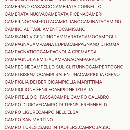
CAMERANO CASASCO
CAMERATA CORNELLO
CAMERATA NUOVA
CAMERATA PICENA
CAMERI
CAMERINO
CAMEROTA
CAMIGLIANO
CAMINATA
CAMINO
CAMINO AL TAGLIAMENTO
CAMISANO
CAMISANO VICENTINO
CAMMARATA
CAMO
CAMOGLI
CAMPAGNA
CAMPAGNA LUPIA
CAMPAGNANO DI ROMA
CAMPAGNATICO
CAMPAGNOLA CREMASCA
CAMPAGNOLA EMILIA
CAMPANA
CAMPARADA
CAMPEGINE
CAMPELLO SUL CLITUNNO
CAMPERTOGNO
CAMPI BISENZIO
CAMPI SALENTINA
CAMPIGLIA CERVO
CAMPIGLIA DEI BERICI
CAMPIGLIA MARITTIMA
CAMPIGLIONE FENILE
CAMPIONE D'ITALIA
CAMPITELLO DI FASSA
CAMPLI
CAMPO CALABRO
CAMPO DI GIOVE
CAMPO DI TRENS .FREIENFELD.
CAMPO LIGURE
CAMPO NELL'ELBA
CAMPO SAN MARTINO
CAMPO TURES .SAND IN TAUFERS.
CAMPOBASSO