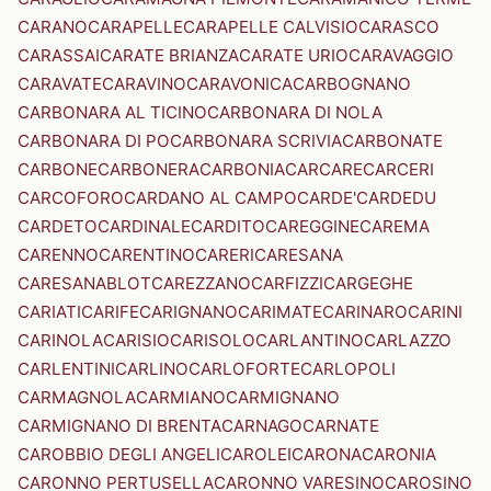
CARANO
CARAPELLE
CARAPELLE CALVISIO
CARASCO
CARASSAI
CARATE BRIANZA
CARATE URIO
CARAVAGGIO
CARAVATE
CARAVINO
CARAVONICA
CARBOGNANO
CARBONARA AL TICINO
CARBONARA DI NOLA
CARBONARA DI PO
CARBONARA SCRIVIA
CARBONATE
CARBONE
CARBONERA
CARBONIA
CARCARE
CARCERI
CARCOFORO
CARDANO AL CAMPO
CARDE'
CARDEDU
CARDETO
CARDINALE
CARDITO
CAREGGINE
CAREMA
CARENNO
CARENTINO
CARERI
CARESANA
CARESANABLOT
CAREZZANO
CARFIZZI
CARGEGHE
CARIATI
CARIFE
CARIGNANO
CARIMATE
CARINARO
CARINI
CARINOLA
CARISIO
CARISOLO
CARLANTINO
CARLAZZO
CARLENTINI
CARLINO
CARLOFORTE
CARLOPOLI
CARMAGNOLA
CARMIANO
CARMIGNANO
CARMIGNANO DI BRENTA
CARNAGO
CARNATE
CAROBBIO DEGLI ANGELI
CAROLEI
CARONA
CARONIA
CARONNO PERTUSELLA
CARONNO VARESINO
CAROSINO