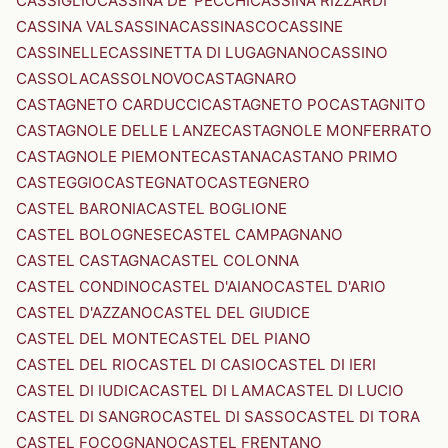
CASSIGLIO
CASSINA DE' PECCHI
CASSINA RIZZARDI
CASSINA VALSASSINA
CASSINASCO
CASSINE
CASSINELLE
CASSINETTA DI LUGAGNANO
CASSINO
CASSOLA
CASSOLNOVO
CASTAGNARO
CASTAGNETO CARDUCCI
CASTAGNETO PO
CASTAGNITO
CASTAGNOLE DELLE LANZE
CASTAGNOLE MONFERRATO
CASTAGNOLE PIEMONTE
CASTANA
CASTANO PRIMO
CASTEGGIO
CASTEGNATO
CASTEGNERO
CASTEL BARONIA
CASTEL BOGLIONE
CASTEL BOLOGNESE
CASTEL CAMPAGNANO
CASTEL CASTAGNA
CASTEL COLONNA
CASTEL CONDINO
CASTEL D'AIANO
CASTEL D'ARIO
CASTEL D'AZZANO
CASTEL DEL GIUDICE
CASTEL DEL MONTE
CASTEL DEL PIANO
CASTEL DEL RIO
CASTEL DI CASIO
CASTEL DI IERI
CASTEL DI IUDICA
CASTEL DI LAMA
CASTEL DI LUCIO
CASTEL DI SANGRO
CASTEL DI SASSO
CASTEL DI TORA
CASTEL FOCOGNANO
CASTEL FRENTANO