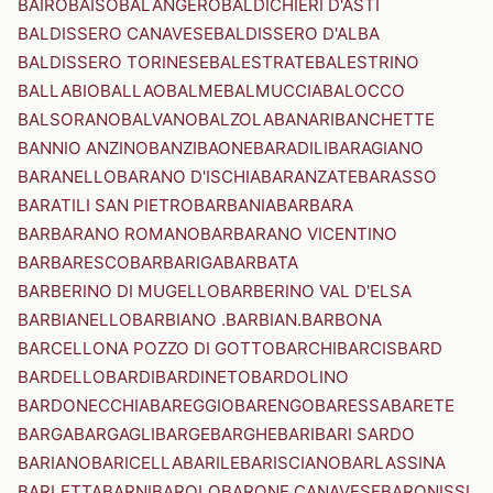
BAIRO
BAISO
BALANGERO
BALDICHIERI D'ASTI
BALDISSERO CANAVESE
BALDISSERO D'ALBA
BALDISSERO TORINESE
BALESTRATE
BALESTRINO
BALLABIO
BALLAO
BALME
BALMUCCIA
BALOCCO
BALSORANO
BALVANO
BALZOLA
BANARI
BANCHETTE
BANNIO ANZINO
BANZI
BAONE
BARADILI
BARAGIANO
BARANELLO
BARANO D'ISCHIA
BARANZATE
BARASSO
BARATILI SAN PIETRO
BARBANIA
BARBARA
BARBARANO ROMANO
BARBARANO VICENTINO
BARBARESCO
BARBARIGA
BARBATA
BARBERINO DI MUGELLO
BARBERINO VAL D'ELSA
BARBIANELLO
BARBIANO .BARBIAN.
BARBONA
BARCELLONA POZZO DI GOTTO
BARCHI
BARCIS
BARD
BARDELLO
BARDI
BARDINETO
BARDOLINO
BARDONECCHIA
BAREGGIO
BARENGO
BARESSA
BARETE
BARGA
BARGAGLI
BARGE
BARGHE
BARI
BARI SARDO
BARIANO
BARICELLA
BARILE
BARISCIANO
BARLASSINA
BARLETTA
BARNI
BAROLO
BARONE CANAVESE
BARONISSI