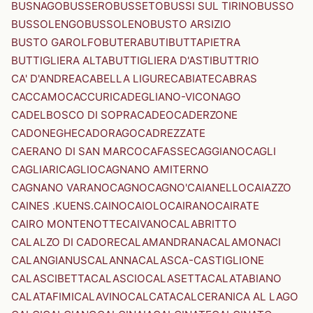
BUSNAGO
BUSSERO
BUSSETO
BUSSI SUL TIRINO
BUSSO
BUSSOLENGO
BUSSOLENO
BUSTO ARSIZIO
BUSTO GAROLFO
BUTERA
BUTI
BUTTAPIETRA
BUTTIGLIERA ALTA
BUTTIGLIERA D'ASTI
BUTTRIO
CA' D'ANDREA
CABELLA LIGURE
CABIATE
CABRAS
CACCAMO
CACCURI
CADEGLIANO-VICONAGO
CADELBOSCO DI SOPRA
CADEO
CADERZONE
CADONEGHE
CADORAGO
CADREZZATE
CAERANO DI SAN MARCO
CAFASSE
CAGGIANO
CAGLI
CAGLIARI
CAGLIO
CAGNANO AMITERNO
CAGNANO VARANO
CAGNO
CAGNO'
CAIANELLO
CAIAZZO
CAINES .KUENS.
CAINO
CAIOLO
CAIRANO
CAIRATE
CAIRO MONTENOTTE
CAIVANO
CALABRITTO
CALALZO DI CADORE
CALAMANDRANA
CALAMONACI
CALANGIANUS
CALANNA
CALASCA-CASTIGLIONE
CALASCIBETTA
CALASCIO
CALASETTA
CALATABIANO
CALATAFIMI
CALAVINO
CALCATA
CALCERANICA AL LAGO