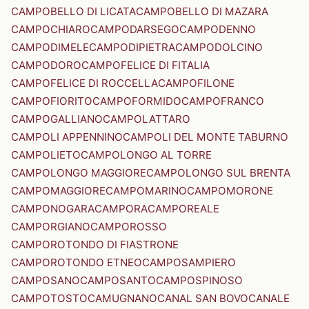
CAMPOBELLO DI LICATA
CAMPOBELLO DI MAZARA
CAMPOCHIARO
CAMPODARSEGO
CAMPODENNO
CAMPODIMELE
CAMPODIPIETRA
CAMPODOLCINO
CAMPODORO
CAMPOFELICE DI FITALIA
CAMPOFELICE DI ROCCELLA
CAMPOFILONE
CAMPOFIORITO
CAMPOFORMIDO
CAMPOFRANCO
CAMPOGALLIANO
CAMPOLATTARO
CAMPOLI APPENNINO
CAMPOLI DEL MONTE TABURNO
CAMPOLIETO
CAMPOLONGO AL TORRE
CAMPOLONGO MAGGIORE
CAMPOLONGO SUL BRENTA
CAMPOMAGGIORE
CAMPOMARINO
CAMPOMORONE
CAMPONOGARA
CAMPORA
CAMPOREALE
CAMPORGIANO
CAMPOROSSO
CAMPOROTONDO DI FIASTRONE
CAMPOROTONDO ETNEO
CAMPOSAMPIERO
CAMPOSANO
CAMPOSANTO
CAMPOSPINOSO
CAMPOTOSTO
CAMUGNANO
CANAL SAN BOVO
CANALE