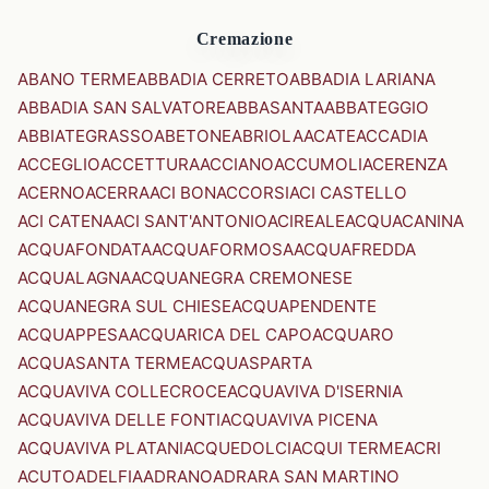
Cremazione
ABANO TERME
ABBADIA CERRETO
ABBADIA LARIANA
ABBADIA SAN SALVATORE
ABBASANTA
ABBATEGGIO
ABBIATEGRASSO
ABETONE
ABRIOLA
ACATE
ACCADIA
ACCEGLIO
ACCETTURA
ACCIANO
ACCUMOLI
ACERENZA
ACERNO
ACERRA
ACI BONACCORSI
ACI CASTELLO
ACI CATENA
ACI SANT'ANTONIO
ACIREALE
ACQUACANINA
ACQUAFONDATA
ACQUAFORMOSA
ACQUAFREDDA
ACQUALAGNA
ACQUANEGRA CREMONESE
ACQUANEGRA SUL CHIESE
ACQUAPENDENTE
ACQUAPPESA
ACQUARICA DEL CAPO
ACQUARO
ACQUASANTA TERME
ACQUASPARTA
ACQUAVIVA COLLECROCE
ACQUAVIVA D'ISERNIA
ACQUAVIVA DELLE FONTI
ACQUAVIVA PICENA
ACQUAVIVA PLATANI
ACQUEDOLCI
ACQUI TERME
ACRI
ACUTO
ADELFIA
ADRANO
ADRARA SAN MARTINO