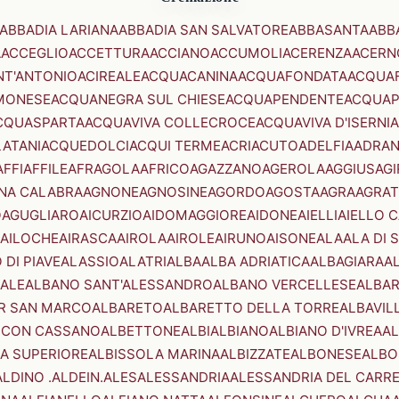
ABBADIA LARIANA
ABBADIA SAN SALVATORE
ABBASANTA
ABB
A
ACCEGLIO
ACCETTURA
ACCIANO
ACCUMOLI
ACERENZA
ACERN
NT'ANTONIO
ACIREALE
ACQUACANINA
ACQUAFONDATA
ACQUA
MONESE
ACQUANEGRA SUL CHIESE
ACQUAPENDENTE
ACQUAP
CQUASPARTA
ACQUAVIVA COLLECROCE
ACQUAVIVA D'ISERNIA
LATANI
ACQUEDOLCI
ACQUI TERME
ACRI
ACUTO
ADELFIA
ADRA
AFFI
AFFILE
AFRAGOLA
AFRICO
AGAZZANO
AGEROLA
AGGIUS
AGI
NA CALABRA
AGNONE
AGNOSINE
AGORDO
AGOSTA
AGRA
AGRAT
O
AGUGLIARO
AICURZIO
AIDOMAGGIORE
AIDONE
AIELLI
AIELLO 
AILOCHE
AIRASCA
AIROLA
AIROLE
AIRUNO
AISONE
ALA
ALA DI 
 DI PIAVE
ALASSIO
ALATRI
ALBA
ALBA ADRIATICA
ALBAGIARA
A
IALE
ALBANO SANT'ALESSANDRO
ALBANO VERCELLESE
ALBAR
R SAN MARCO
ALBARETO
ALBARETTO DELLA TORRE
ALBAVIL
 CON CASSANO
ALBETTONE
ALBI
ALBIANO
ALBIANO D'IVREA
AL
A SUPERIORE
ALBISSOLA MARINA
ALBIZZATE
ALBONESE
ALBO
ALDINO .ALDEIN.
ALES
ALESSANDRIA
ALESSANDRIA DEL CARR