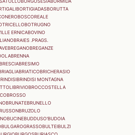
SATOLLO
BORGOSESIA
BORMIDA
RTIGALI
BORTIGIADAS
BORUTTA
CONERO
BOSCOREALE
OTRICELLO
BOTRUGNO
ILLE ERNICA
BOVINO
LIANO
BRAIES .PRAGS.
IAVE
BREGANO
BREGANZE
DOLA
BRENNA
BRESCIA
BRESIMO
BRIAGLIA
BRIATICO
BRICHERASIO
RINDISI
BRINDISI MONTAGNA
ITTOLI
BRIVIO
BROCCOSTELLA
SCO
BROSSO
NO
BRUNATE
BRUNELLO
RUSSON
BRUZOLO
INO
BUCINE
BUDDUSO'
BUDOIA
O
BULGAROGRASSO
BULTEI
BULZI
BURGIO
BURGOS
BURIASCO