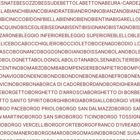
ESNATE
BESOZZO
BESSUDE
BETTOLA
BETTONA
BEURA-CARDE
LLA
BIANCHI
BIANCO
BIANDRATE
BIANDRONNO
BIANZANO
BIANZ
I
BICINICCO
BIDONI'
BIELLA
BIENNO
BIENO
BIENTINA
BIGARELLO
ACQUINO
BISCEGLIE
BISEGNA
BISENTI
BISIGNANO
BISTAGNO
BI
ZZARONE
BLEGGIO INFERIORE
BLEGGIO SUPERIORE
BLELLO
BL
LICE
BOCA
BOCCHIGLIERO
BOCCIOLETO
BOCENAGO
BODIO L
IASCO
BOGNANCO
BOGOGNO
BOIANO
BOISSANO
BOLANO
BOL
O
BOLOGNETTA
BOLOGNOLA
BOLOTANA
BOLSENA
BOLTIERE
B
CENTINO
BOMARZO
BOMBA
BOMPENSIERE
BOMPIETRO
BOMP
ONAVIGO
BONDENO
BONDO
BONDONE
BONEA
BONEFRO
BONE
VICINO
BORBONA
BORCA DI CADORE
BORDANO
BORDIGHERA
E
BORGETTO
BORGHETTO D'ARROSCIA
BORGHETTO DI BORB
TO SANTO SPIRITO
BORGHI
BORGIA
BORGIALLO
BORGIO VERE
RGO PACE
BORGO PRIOLO
BORGO SAN DALMAZZO
BORGO SA
N MARTINO
BORGO SAN SIRO
BORGO TICINO
BORGO TOSSIG
NO
BORGO VERCELLI
BORGOFORTE
BORGOFRANCO D'IVREA
BO
BORGOMANERO
BORGOMARO
BORGOMASINO
BORGONE SUSA