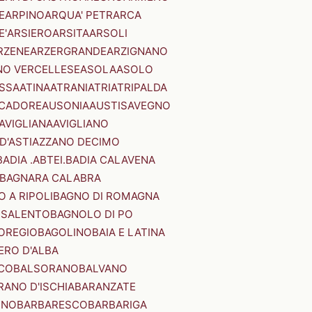
E
ARPINO
ARQUA' PETRARCA
E'
ARSIERO
ARSITA
ARSOLI
RZENE
ARZERGRANDE
ARZIGNANO
NO VERCELLESE
ASOLA
ASOLO
SSA
ATINA
ATRANI
ATRI
ATRIPALDA
 CADORE
AUSONIA
AUSTIS
AVEGNO
AVIGLIANA
AVIGLIANO
D'ASTI
AZZANO DECIMO
BADIA .ABTEI.
BADIA CALAVENA
BAGNARA CALABRA
 A RIPOLI
BAGNO DI ROMAGNA
 SALENTO
BAGNOLO DI PO
OREGIO
BAGOLINO
BAIA E LATINA
ERO D'ALBA
CO
BALSORANO
BALVANO
RANO D'ISCHIA
BARANZATE
INO
BARBARESCO
BARBARIGA