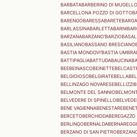
BARBATA
BARBERINO DI MUGELL
BARCELLONA POZZO DI GOTTO
B
BARENGO
BARESSA
BARETE
BARG
BARLASSINA
BARLETTA
BARNI
BAR
BARZANA
BARZANO'
BARZIO
BASAL
BASILIANO
BASSANO BRESCIANO
BASTIA MONDOVI'
BASTIA UMBRA
BATTIPAGLIA
BATTUDA
BAUCINA
B
BEE
BEINASCO
BEINETTE
BELCAST
BELGIOIOSO
BELGIRATE
BELLA
BEL
BELLINZAGO NOVARESE
BELLIZZI
B
BELMONTE DEL SANNIO
BELMONT
BELVEDERE DI SPINELLO
BELVEDE
BENE VAGIENNA
BENESTARE
BENE
BERCETO
BERCHIDDA
BEREGAZZO 
BERLINGO
BERNALDA
BERNAREGG
BERZANO DI SAN PIETRO
BERZANO