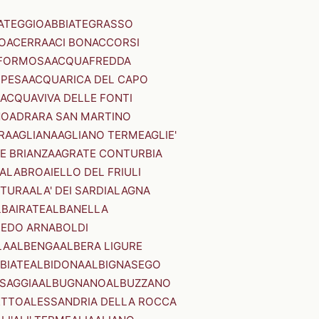
ATEGGIO
ABBIATEGRASSO
O
ACERRA
ACI BONACCORSI
FORMOSA
ACQUAFREDDA
PESA
ACQUARICA DEL CAPO
ACQUAVIVA DELLE FONTI
NO
ADRARA SAN MARTINO
RA
AGLIANA
AGLIANO TERME
AGLIE'
E BRIANZA
AGRATE CONTURBIA
CALABRO
AIELLO DEL FRIULI
STURA
ALA' DEI SARDI
ALAGNA
LBAIRATE
ALBANELLA
EDO ARNABOLDI
LA
ALBENGA
ALBERA LIGURE
BIATE
ALBIDONA
ALBIGNASEGO
SAGGIA
ALBUGNANO
ALBUZZANO
ETTO
ALESSANDRIA DELLA ROCCA