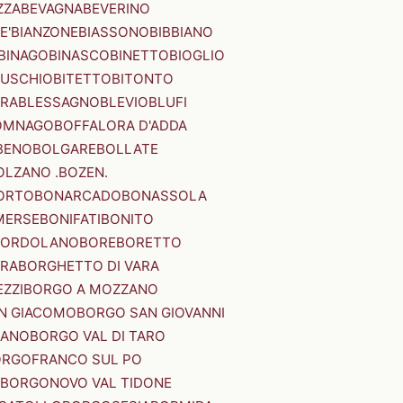
ZZA
BEVAGNA
BEVERINO
E'
BIANZONE
BIASSONO
BIBBIANO
BINAGO
BINASCO
BINETTO
BIOGLIO
SUSCHIO
BITETTO
BITONTO
ERA
BLESSAGNO
BLEVIO
BLUFI
OMNAGO
BOFFALORA D'ADDA
BENO
BOLGARE
BOLLATE
OLZANO .BOZEN.
ORTO
BONARCADO
BONASSOLA
MERSE
BONIFATI
BONITO
BORDOLANO
BORE
BORETTO
ERA
BORGHETTO DI VARA
ZZI
BORGO A MOZZANO
N GIACOMO
BORGO SAN GIOVANNI
NANO
BORGO VAL DI TARO
RGOFRANCO SUL PO
BORGONOVO VAL TIDONE