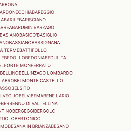
ARBONA
ARDONECCHIA
BAREGGIO
LA
BARILE
BARISCIANO
ARREA
BARUMINI
BARZAGO
BASIANO
BASICO'
BASIGLIO
ANO
BASSIANO
BASSIGNANA
IA TERME
BATTIFOLLO
LE
BEDOLLO
BEDONIA
BEDULITA
ELFORTE MONFERRATO
BELLINO
BELLINZAGO LOMBARDO
LABRO
BELMONTE CASTELLO
ASSO
BELSITO
ELVEGLIO
BELVI
BEMA
BENE LARIO
O
BERBENNO DI VALTELLINA
NTINO
BERGEGGI
BERGOLO
RTIOLO
BERTONICO
RMO
BESANA IN BRIANZA
BESANO