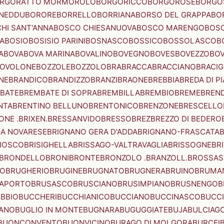
RGORATTO MORMOROLO
BORGORICCO
BORGOROSE
BORGO
NEDDU
BORORE
BORRELLO
BORRIANA
BORSO DEL GRAPPA
BO
HI SANT'ANNA
BOSCO CHIESANUOVA
BOSCO MARENGO
BOS
A
BOSIO
BOSISIO PARINI
BOSNASCO
BOSSICO
BOSSOLASCO
B
A
BOVA
BOVA MARINA
BOVALINO
BOVEGNO
BOVES
BOVEZZO
BOV
OVOLONE
BOZZOLE
BOZZOLO
BRA
BRACCA
BRACCIANO
BRACIG
NE
BRANDICO
BRANDIZZO
BRANZI
BRAONE
BREBBIA
BREDA DI P
BATE
BREMBATE DI SOPRA
BREMBILLA
BREMBIO
BREME
BREN
NTA
BRENTINO BELLUNO
BRENTONICO
BRENZONE
BRESCELLO
NE .BRIXEN.
BRESSANVIDO
BRESSO
BREZ
BREZZO DI BEDERO
GA NOVARESE
BRIGNANO GERA D'ADDA
BRIGNANO-FRASCATA
B
IOSCO
BRISIGHELLA
BRISSAGO-VALTRAVAGLIA
BRISSOGNE
BR
BRONDELLO
BRONI
BRONTE
BRONZOLO .BRANZOLL.
BROSSA
LO
BRUGHERIO
BRUGINE
BRUGNATO
BRUGNERA
BRUINO
BRUMA
APORTO
BRUSASCO
BRUSCIANO
BRUSIMPIANO
BRUSNENGO
B
BBIO
BUCCHERI
BUCCHIANICO
BUCCIANO
BUCCINASCO
BUCC
ANO
BUGLIO IN MONTE
BUGNARA
BUGUGGIATE
BUJA
BULCIAG
BUONCONVENTO
BUONVICINO
BURAGO DI MOLGORA
BURCEI