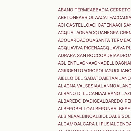
ABANO TERME
ABBADIA CERRETO
ABETONE
ABRIOLA
ACATE
ACCADI
ACI CASTELLO
ACI CATENA
ACI SA
ACQUALAGNA
ACQUANEGRA CRE
ACQUARO
ACQUASANTA TERME
A
ACQUAVIVA PICENA
ACQUAVIVA P
ADRARA SAN ROCCO
ADRIA
ADRO
AGLIENTU
AGNA
AGNADELLO
AGNA
AGRIGENTO
AGROPOLI
AGUGLIAN
AIELLO DEL SABATO
AIETA
AILANO
ALAGNA VALSESIA
ALANNO
ALANO
ALBANO DI LUCANIA
ALBANO LAZ
ALBAREDO D'ADIGE
ALBAREDO PE
ALBEROBELLO
ALBERONA
ALBESE
ALBINEA
ALBINO
ALBIOLO
ALBISOL
ALCAMO
ALCARA LI FUSI
ALDENO