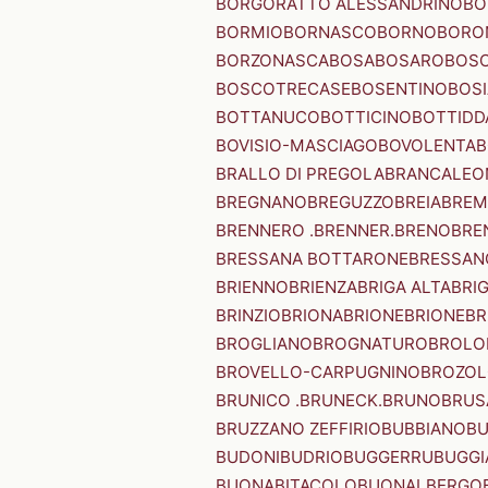
BORGORATTO ALESSANDRINO
BO
BORMIO
BORNASCO
BORNO
BORO
BORZONASCA
BOSA
BOSARO
BOSC
BOSCOTRECASE
BOSENTINO
BOSI
BOTTANUCO
BOTTICINO
BOTTIDD
BOVISIO-MASCIAGO
BOVOLENTA
B
BRALLO DI PREGOLA
BRANCALEO
BREGNANO
BREGUZZO
BREIA
BREM
BRENNERO .BRENNER.
BRENO
BRE
BRESSANA BOTTARONE
BRESSANO
BRIENNO
BRIENZA
BRIGA ALTA
BRI
BRINZIO
BRIONA
BRIONE
BRIONE
BR
BROGLIANO
BROGNATURO
BROLO
BROVELLO-CARPUGNINO
BROZO
BRUNICO .BRUNECK.
BRUNO
BRUS
BRUZZANO ZEFFIRIO
BUBBIANO
BU
BUDONI
BUDRIO
BUGGERRU
BUGGI
BUONABITACOLO
BUONALBERGO