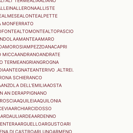
LI'
ALI' TERME
ALIA
ALIANO
ALLEIN
ALLERONA
ALLISTE
E
ALMESE
ALONTE
ALPETTE
A MONFERRATO
OFONTE
ALTOMONTE
ALTOPASCIO
NDOLA
AMANTEA
AMARO
O
AMOROSI
AMPEZZO
ANACAPRI
 MICCA
ANDRANO
ANDRATE
O TERME
ANGRI
ANGROGNA
OIA
ANTEGNATE
ANTERIVO .ALTREI.
RONA SCHIERANCO
A
ANZOLA DELL'EMILIA
AOSTA
N AN DER
APPIGNANO
RROSCIA
AQUILEIA
AQUILONIA
CEVIA
ARCHI
ARCIDOSSO
A
ARDAULI
ARDEA
ARDENNO
ENTERA
ARGUELLO
ARGUSTO
ARI
ENA DI CASTRO
ARLUNO
ARMENO