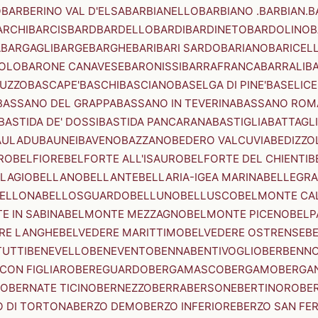
O
BARBERINO VAL D'ELSA
BARBIANELLO
BARBIANO .BARBIAN.
B
ARCHI
BARCIS
BARD
BARDELLO
BARDI
BARDINETO
BARDOLINO
B
A
BARGAGLI
BARGE
BARGHE
BARI
BARI SARDO
BARIANO
BARICEL
OLO
BARONE CANAVESE
BARONISSI
BARRAFRANCA
BARRALI
B
UZZO
BASCAPE'
BASCHI
BASCIANO
BASELGA DI PINE'
BASELICE
BASSANO DEL GRAPPA
BASSANO IN TEVERINA
BASSANO ROM
BASTIDA DE' DOSSI
BASTIDA PANCARANA
BASTIGLIA
BATTAGL
AULADU
BAUNEI
BAVENO
BAZZANO
BEDERO VALCUVIA
BEDIZZO
RO
BELFIORE
BELFORTE ALL'ISAURO
BELFORTE DEL CHIENTI
B
LAGIO
BELLANO
BELLANTE
BELLARIA-IGEA MARINA
BELLEGRA
ELLONA
BELLOSGUARDO
BELLUNO
BELLUSCO
BELMONTE CA
E IN SABINA
BELMONTE MEZZAGNO
BELMONTE PICENO
BELP
RE LANGHE
BELVEDERE MARITTIMO
BELVEDERE OSTRENSE
B
TUTTI
BENEVELLO
BENEVENTO
BENNA
BENTIVOGLIO
BERBENN
CON FIGLIARO
BEREGUARDO
BERGAMASCO
BERGAMO
BERGA
IO
BERNATE TICINO
BERNEZZO
BERRA
BERSONE
BERTINORO
BE
 DI TORTONA
BERZO DEMO
BERZO INFERIORE
BERZO SAN FE