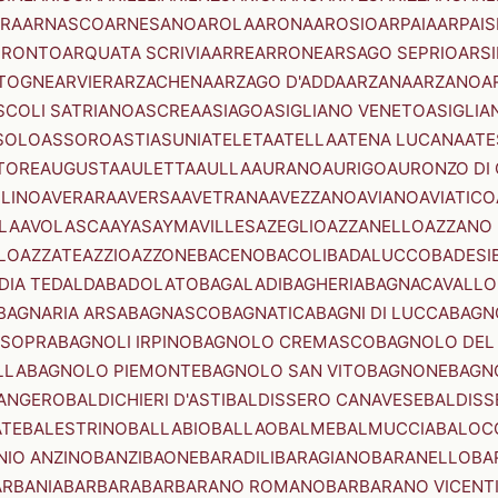
RA
ARNASCO
ARNESANO
AROLA
ARONA
AROSIO
ARPAIA
ARPAIS
TRONTO
ARQUATA SCRIVIA
ARRE
ARRONE
ARSAGO SEPRIO
ARSI
TOGNE
ARVIER
ARZACHENA
ARZAGO D'ADDA
ARZANA
ARZANO
A
SCOLI SATRIANO
ASCREA
ASIAGO
ASIGLIANO VENETO
ASIGLIA
SOLO
ASSORO
ASTI
ASUNI
ATELETA
ATELLA
ATENA LUCANA
ATE
TORE
AUGUSTA
AULETTA
AULLA
AURANO
AURIGO
AURONZO DI
LLINO
AVERARA
AVERSA
AVETRANA
AVEZZANO
AVIANO
AVIATICO
LA
AVOLASCA
AYAS
AYMAVILLES
AZEGLIO
AZZANELLO
AZZANO 
LO
AZZATE
AZZIO
AZZONE
BACENO
BACOLI
BADALUCCO
BADESI
DIA TEDALDA
BADOLATO
BAGALADI
BAGHERIA
BAGNACAVALLO
BAGNARIA ARSA
BAGNASCO
BAGNATICA
BAGNI DI LUCCA
BAGNO
 SOPRA
BAGNOLI IRPINO
BAGNOLO CREMASCO
BAGNOLO DEL
LLA
BAGNOLO PIEMONTE
BAGNOLO SAN VITO
BAGNONE
BAGN
ANGERO
BALDICHIERI D'ASTI
BALDISSERO CANAVESE
BALDISS
ATE
BALESTRINO
BALLABIO
BALLAO
BALME
BALMUCCIA
BALOC
NIO ANZINO
BANZI
BAONE
BARADILI
BARAGIANO
BARANELLO
BA
ARBANIA
BARBARA
BARBARANO ROMANO
BARBARANO VICENT