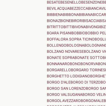
BESATE
BESENELLO
BESENZONE
B
BEVILACQUA
BEZZECCA
BIANCAVI
BIBBIENA
BIBBONA
BIBIANA
BICCAR
BIONAZ
BIONE
BIRORI
BISACCIA
BIS
BITRITTO
BITTI
BIVONA
BIVONGI
BI
BOARA PISANI
BOBBIO
BOBBIO PEL
BOFFALORA SOPRA TICINO
BOGL
BOLLENGO
BOLOGNA
BOLOGNAN
BOLZANO NOVARESE
BOLZANO VI
BONATE SOPRA
BONATE SOTTO
B
BONNANARO
BONO
BONORVA
BON
BORGARELLO
BORGARO TORINES
BORGHETTO LODIGIANO
BORGHET
BORGO D'ALE
BORGO DI TERZO
BO
BORGO SAN LORENZO
BORGO SA
BORGO VALSUGANA
BORGO VELI
BORGOLAVEZZARO
BORGOMALE