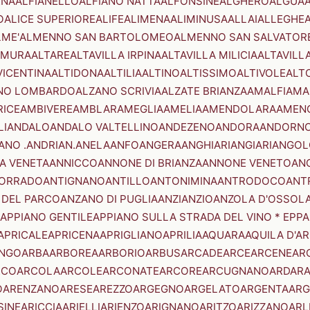
ENA
ALFIANELLO
ALFIANO NATTA
ALFONSINE
ALGHERO
ALGUA
A
O
ALICE SUPERIORE
ALIFE
ALIMENA
ALIMINUSA
ALLAI
ALLEGHE
LME'
ALMENNO SAN BARTOLOMEO
ALMENNO SAN SALVATOR
AMURA
ALTARE
ALTAVILLA IRPINA
ALTAVILLA MILICIA
ALTAVILL
VICENTINA
ALTIDONA
ALTILIA
ALTINO
ALTISSIMO
ALTIVOLE
ALT
NO LOMBARDO
ALZANO SCRIVIA
ALZATE BRIANZA
AMALFI
AMA
RICE
AMBIVERE
AMBLAR
AMEGLIA
AMELIA
AMENDOLARA
AMEN
LI
ANDALO
ANDALO VALTELLINO
ANDEZENO
ANDORA
ANDORNO
ANO .ANDRIAN.
ANELA
ANFO
ANGERA
ANGHIARI
ANGIARI
ANGOL
A VENETA
ANNICCO
ANNONE DI BRIANZA
ANNONE VENETO
AN
CORRADO
ANTIGNANO
ANTILLO
ANTONIMINA
ANTRODOCO
ANT
 DEL PARCO
ANZANO DI PUGLIA
ANZI
ANZIO
ANZOLA D'OSSOL
APPIANO GENTILE
APPIANO SULLA STRADA DEL VINO * EPPA
APRICALE
APRICENA
APRIGLIANO
APRILIA
AQUARA
AQUILA D'A
NGO
ARBA
ARBOREA
ARBORIO
ARBUS
ARCADE
ARCE
ARCENE
AR
RCO
ARCOLA
ARCOLE
ARCONATE
ARCORE
ARCUGNANO
ARDAR
O
ARENZANO
ARESE
AREZZO
ARGEGNO
ARGELATO
ARGENTA
ARG
SINE
ARICCIA
ARIELLI
ARIENZO
ARIGNANO
ARITZO
ARIZZANO
ARL