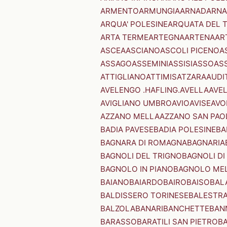
ARMENTO
ARMUNGIA
ARNAD
ARNA
ARQUA' POLESINE
ARQUATA DEL 
ARTA TERME
ARTEGNA
ARTENA
AR
ASCEA
ASCIANO
ASCOLI PICENO
A
ASSAGO
ASSEMINI
ASSISI
ASSO
AS
ATTIGLIANO
ATTIMIS
ATZARA
AUDI
AVELENGO .HAFLING.
AVELLA
AVE
AVIGLIANO UMBRO
AVIO
AVISE
AVO
AZZANO MELLA
AZZANO SAN PAO
BADIA PAVESE
BADIA POLESINE
BA
BAGNARA DI ROMAGNA
BAGNARIA
BAGNOLI DEL TRIGNO
BAGNOLI DI
BAGNOLO IN PIANO
BAGNOLO ME
BAIANO
BAIARDO
BAIRO
BAISO
BAL
BALDISSERO TORINESE
BALESTR
BALZOLA
BANARI
BANCHETTE
BAN
BARASSO
BARATILI SAN PIETRO
B