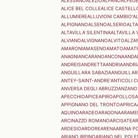
ALESSANO
ALEZIO
ALFANO
ALFED
ALICE BEL COLLE
ALICE CASTELL
ALLUMIERE
ALLUVIONI CAMBIO'
A
ALPIGNANO
ALSENO
ALSERIO
ALT
ALTAVILLA SILENTINA
ALTAVILLA 
ALVIANO
ALVIGNANO
ALVITO
ALZA
AMARONI
AMASENO
AMATO
AMAT
ANAGNI
ANCARANO
ANCONA
ANDA
ANDREIS
ANDRETTA
ANDRIA
ANDRI
ANGUILLARA SABAZIA
ANGUILLAR
ANTEY-SAINT-ANDRE'
ANTICOLI 
ANVERSA DEGLI ABRUZZI
ANZANO
APECCHIO
APICE
APIRO
APOLLOSA
APPIGNANO DEL TRONTO
APRICA
AQUINO
ARADEO
ARAGONA
ARAME
ARCINAZZO ROMANO
ARCISATE
A
ARDESIO
ARDORE
ARENA
ARENA P
ARIANO IRPINO
ARIANO NEL POLE