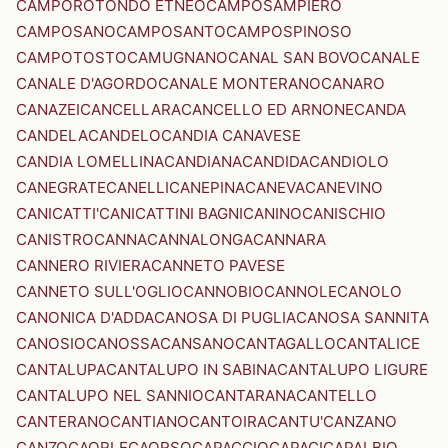
CAMPOROTONDO ETNEO
CAMPOSAMPIERO
CAMPOSANO
CAMPOSANTO
CAMPOSPINOSO
CAMPOTOSTO
CAMUGNANO
CANAL SAN BOVO
CANALE
CANALE D'AGORDO
CANALE MONTERANO
CANARO
CANAZEI
CANCELLARA
CANCELLO ED ARNONE
CANDA
CANDELA
CANDELO
CANDIA CANAVESE
CANDIA LOMELLINA
CANDIANA
CANDIDA
CANDIOLO
CANEGRATE
CANELLI
CANEPINA
CANEVA
CANEVINO
CANICATTI'
CANICATTINI BAGNI
CANINO
CANISCHIO
CANISTRO
CANNA
CANNALONGA
CANNARA
CANNERO RIVIERA
CANNETO PAVESE
CANNETO SULL'OGLIO
CANNOBIO
CANNOLE
CANOLO
CANONICA D'ADDA
CANOSA DI PUGLIA
CANOSA SANNITA
CANOSIO
CANOSSA
CANSANO
CANTAGALLO
CANTALICE
CANTALUPA
CANTALUPO IN SABINA
CANTALUPO LIGURE
CANTALUPO NEL SANNIO
CANTARANA
CANTELLO
CANTERANO
CANTIANO
CANTOIRA
CANTU'
CANZANO
CANZO
CAORLE
CAORSO
CAPACCIO
CAPACI
CAPALBIO