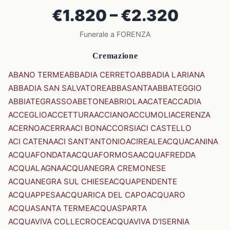
€1.820 – €2.320
Funerale a FORENZA
Cremazione
ABANO TERME
ABBADIA CERRETO
ABBADIA LARIANA
ABBADIA SAN SALVATORE
ABBASANTA
ABBATEGGIO
ABBIATEGRASSO
ABETONE
ABRIOLA
ACATE
ACCADIA
ACCEGLIO
ACCETTURA
ACCIANO
ACCUMOLI
ACERENZA
ACERNO
ACERRA
ACI BONACCORSI
ACI CASTELLO
ACI CATENA
ACI SANT'ANTONIO
ACIREALE
ACQUACANINA
ACQUAFONDATA
ACQUAFORMOSA
ACQUAFREDDA
ACQUALAGNA
ACQUANEGRA CREMONESE
ACQUANEGRA SUL CHIESE
ACQUAPENDENTE
ACQUAPPESA
ACQUARICA DEL CAPO
ACQUARO
ACQUASANTA TERME
ACQUASPARTA
ACQUAVIVA COLLECROCE
ACQUAVIVA D'ISERNIA