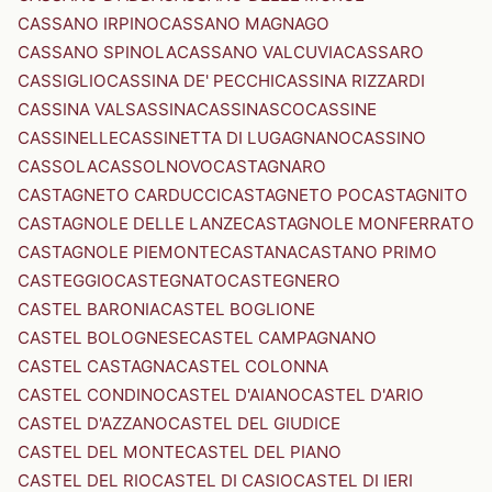
CASSANO IRPINO
CASSANO MAGNAGO
CASSANO SPINOLA
CASSANO VALCUVIA
CASSARO
CASSIGLIO
CASSINA DE' PECCHI
CASSINA RIZZARDI
CASSINA VALSASSINA
CASSINASCO
CASSINE
CASSINELLE
CASSINETTA DI LUGAGNANO
CASSINO
CASSOLA
CASSOLNOVO
CASTAGNARO
CASTAGNETO CARDUCCI
CASTAGNETO PO
CASTAGNITO
CASTAGNOLE DELLE LANZE
CASTAGNOLE MONFERRATO
CASTAGNOLE PIEMONTE
CASTANA
CASTANO PRIMO
CASTEGGIO
CASTEGNATO
CASTEGNERO
CASTEL BARONIA
CASTEL BOGLIONE
CASTEL BOLOGNESE
CASTEL CAMPAGNANO
CASTEL CASTAGNA
CASTEL COLONNA
CASTEL CONDINO
CASTEL D'AIANO
CASTEL D'ARIO
CASTEL D'AZZANO
CASTEL DEL GIUDICE
CASTEL DEL MONTE
CASTEL DEL PIANO
CASTEL DEL RIO
CASTEL DI CASIO
CASTEL DI IERI