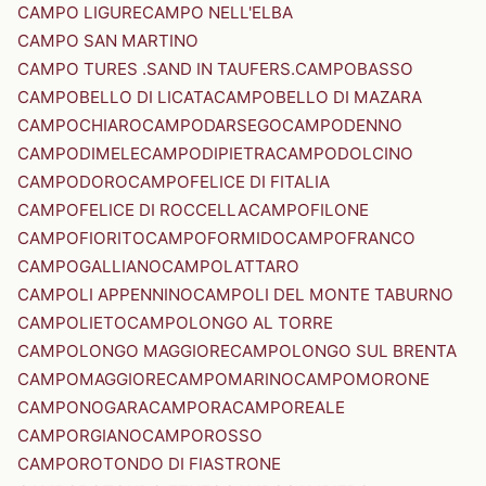
CAMPO LIGURE
CAMPO NELL'ELBA
CAMPO SAN MARTINO
CAMPO TURES .SAND IN TAUFERS.
CAMPOBASSO
CAMPOBELLO DI LICATA
CAMPOBELLO DI MAZARA
CAMPOCHIARO
CAMPODARSEGO
CAMPODENNO
CAMPODIMELE
CAMPODIPIETRA
CAMPODOLCINO
CAMPODORO
CAMPOFELICE DI FITALIA
CAMPOFELICE DI ROCCELLA
CAMPOFILONE
CAMPOFIORITO
CAMPOFORMIDO
CAMPOFRANCO
CAMPOGALLIANO
CAMPOLATTARO
CAMPOLI APPENNINO
CAMPOLI DEL MONTE TABURNO
CAMPOLIETO
CAMPOLONGO AL TORRE
CAMPOLONGO MAGGIORE
CAMPOLONGO SUL BRENTA
CAMPOMAGGIORE
CAMPOMARINO
CAMPOMORONE
CAMPONOGARA
CAMPORA
CAMPOREALE
CAMPORGIANO
CAMPOROSSO
CAMPOROTONDO DI FIASTRONE