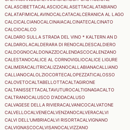
CALASCIBETTA
CALASCIO
CALASETTA
CALATABIANO
CALATAFIMI
CALAVINO
CALCATA
CALCERANICA AL LAGO
CALCI
CALCIANO
CALCINAIA
CALCINATE
CALCINATO
CALCIO
CALCO
CALDARO SULLA STRADA DEL VINO * KALTERN AN D
CALDAROLA
CALDERARA DI RENO
CALDES
CALDIERO
CALDOGNO
CALDONAZZO
CALENDASCO
CALENZANO
CALESTANO
CALICE AL CORNOVIGLIO
CALICE LIGURE
CALIMERA
CALITRI
CALIZZANO
CALLABIANA
CALLIANO
CALLIANO
CALOLZIOCORTE
CALOPEZZATI
CALOSSO
CALOVETO
CALTABELLOTTA
CALTAGIRONE
CALTANISSETTA
CALTAVUTURO
CALTIGNAGA
CALTO
CALTRANO
CALUSCO D'ADDA
CALUSO
CALVAGESE DELLA RIVIERA
CALVANICO
CALVATONE
CALVELLO
CALVENE
CALVENZANO
CALVERA
CALVI
CALVI DELL'UMBRIA
CALVI RISORTA
CALVIGNANO
CALVIGNASCO
CALVISANO
CALVIZZANO