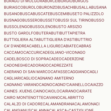
BURAGO DI MOLGORA
BURCEI
BURGIO
BURGOS
BURIASCO
BUROLO
BURONZO
BUSACHI
BUSALLA
BUSANA
BUSANO
BUSCA
BUSCATE
BUSCEMI
BUSETO PALIZZOLO
BUSNAGO
BUSSERO
BUSSETO
BUSSI SUL TIRINO
BUSSO
BUSSOLENGO
BUSSOLENO
BUSTO ARSIZIO
BUSTO GAROLFO
BUTERA
BUTI
BUTTAPIETRA
BUTTIGLIERA ALTA
BUTTIGLIERA D'ASTI
BUTTRIO
CA' D'ANDREA
CABELLA LIGURE
CABIATE
CABRAS
CACCAMO
CACCURI
CADEGLIANO-VICONAGO
CADELBOSCO DI SOPRA
CADEO
CADERZONE
CADONEGHE
CADORAGO
CADREZZATE
CAERANO DI SAN MARCO
CAFASSE
CAGGIANO
CAGLI
CAGLIARI
CAGLIO
CAGNANO AMITERNO
CAGNANO VARANO
CAGNO
CAGNO'
CAIANELLO
CAIAZZO
CAINES .KUENS.
CAINO
CAIOLO
CAIRANO
CAIRATE
CAIRO MONTENOTTE
CAIVANO
CALABRITTO
CALALZO DI CADORE
CALAMANDRANA
CALAMONACI
CALANGIANUS
CALANNA
CALASCA-CASTIGLIONE