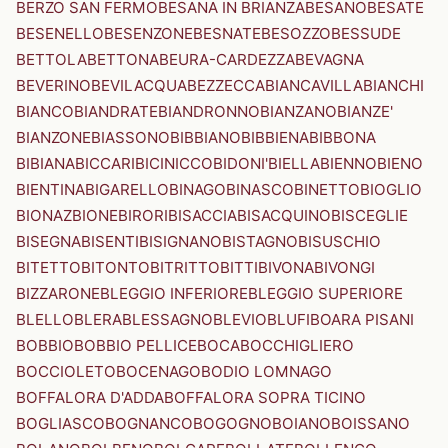
BERZO SAN FERMO
BESANA IN BRIANZA
BESANO
BESATE
BESENELLO
BESENZONE
BESNATE
BESOZZO
BESSUDE
BETTOLA
BETTONA
BEURA-CARDEZZA
BEVAGNA
BEVERINO
BEVILACQUA
BEZZECCA
BIANCAVILLA
BIANCHI
BIANCO
BIANDRATE
BIANDRONNO
BIANZANO
BIANZE'
BIANZONE
BIASSONO
BIBBIANO
BIBBIENA
BIBBONA
BIBIANA
BICCARI
BICINICCO
BIDONI'
BIELLA
BIENNO
BIENO
BIENTINA
BIGARELLO
BINAGO
BINASCO
BINETTO
BIOGLIO
BIONAZ
BIONE
BIRORI
BISACCIA
BISACQUINO
BISCEGLIE
BISEGNA
BISENTI
BISIGNANO
BISTAGNO
BISUSCHIO
BITETTO
BITONTO
BITRITTO
BITTI
BIVONA
BIVONGI
BIZZARONE
BLEGGIO INFERIORE
BLEGGIO SUPERIORE
BLELLO
BLERA
BLESSAGNO
BLEVIO
BLUFI
BOARA PISANI
BOBBIO
BOBBIO PELLICE
BOCA
BOCCHIGLIERO
BOCCIOLETO
BOCENAGO
BODIO LOMNAGO
BOFFALORA D'ADDA
BOFFALORA SOPRA TICINO
BOGLIASCO
BOGNANCO
BOGOGNO
BOIANO
BOISSANO