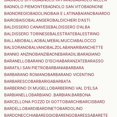
BAGNOLO PIEMONTE
BAGNOLO SAN VITO
BAGNONE
BAGNOREGIO
BAGOLINO
BAIA E LATINA
BAIANO
BAIARDO
BAIRO
BAISO
BALANGERO
BALDICHIERI D'ASTI
BALDISSERO CANAVESE
BALDISSERO D'ALBA
BALDISSERO TORINESE
BALESTRATE
BALESTRINO
BALLABIO
BALLAO
BALME
BALMUCCIA
BALOCCO
BALSORANO
BALVANO
BALZOLA
BANARI
BANCHETTE
BANNIO ANZINO
BANZI
BAONE
BARADILI
BARAGIANO
BARANELLO
BARANO D'ISCHIA
BARANZATE
BARASSO
BARATILI SAN PIETRO
BARBANIA
BARBARA
BARBARANO ROMANO
BARBARANO VICENTINO
BARBARESCO
BARBARIGA
BARBATA
BARBERINO DI MUGELLO
BARBERINO VAL D'ELSA
BARBIANELLO
BARBIANO .BARBIAN.
BARBONA
BARCELLONA POZZO DI GOTTO
BARCHI
BARCIS
BARD
BARDELLO
BARDI
BARDINETO
BARDOLINO
BARDONECCHIA
BAREGGIO
BARENGO
BARESSA
BARETE