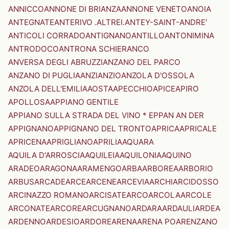
ANNICCO
ANNONE DI BRIANZA
ANNONE VENETO
ANOIA
ANTEGNATE
ANTERIVO .ALTREI.
ANTEY-SAINT-ANDRE'
ANTICOLI CORRADO
ANTIGNANO
ANTILLO
ANTONIMINA
ANTRODOCO
ANTRONA SCHIERANCO
ANVERSA DEGLI ABRUZZI
ANZANO DEL PARCO
ANZANO DI PUGLIA
ANZI
ANZIO
ANZOLA D'OSSOLA
ANZOLA DELL'EMILIA
AOSTA
APECCHIO
APICE
APIRO
APOLLOSA
APPIANO GENTILE
APPIANO SULLA STRADA DEL VINO * EPPAN AN DER
APPIGNANO
APPIGNANO DEL TRONTO
APRICA
APRICALE
APRICENA
APRIGLIANO
APRILIA
AQUARA
AQUILA D'ARROSCIA
AQUILEIA
AQUILONIA
AQUINO
ARADEO
ARAGONA
ARAMENGO
ARBA
ARBOREA
ARBORIO
ARBUS
ARCADE
ARCE
ARCENE
ARCEVIA
ARCHI
ARCIDOSSO
ARCINAZZO ROMANO
ARCISATE
ARCO
ARCOLA
ARCOLE
ARCONATE
ARCORE
ARCUGNANO
ARDARA
ARDAULI
ARDEA
ARDENNO
ARDESIO
ARDORE
ARENA
ARENA PO
ARENZANO