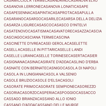
CASAMICCIOLA TERME
CASANDRINO
CASANOVA ELVO
CASANOVA LERRONE
CASANOVA LONATI
CASAPE
CASAPESENNA
CASAPINTA
CASAPROTA
CASAPULLA
CASARANO
CASARGO
CASARILE
CASARSA DELLA DELIZIA
CASARZA LIGURE
CASASCO
CASASCO D'INTELVI
CASATENOVO
CASATISMA
CASAVATORE
CASAZZA
CASCIA
CASCIAGO
CASCIANA TERME
CASCINA
CASCINETTE D'IVREA
CASEI GEROLA
CASELETTE
CASELLA
CASELLE IN PITTARI
CASELLE LANDI
CASELLE LURANI
CASELLE TORINESE
CASERTA
CASIER
CASIGNANA
CASINA
CASIRATE D'ADDA
CASLINO D'ERBA
CASNATE CON BERNATE
CASNIGO
CASOLA DI NAPOLI
CASOLA IN LUNIGIANA
CASOLA VALSENIO
CASOLE BRUZIO
CASOLE D'ELSA
CASOLI
CASORATE PRIMO
CASORATE SEMPIONE
CASOREZZO
CASORIA
CASORZO
CASPERIA
CASPOGGIO
CASSACCO
CASSAGO BRIANZA
CASSANO ALLO IONIO
CASSANO D'ADDA
CASSANO DELLE MURGE