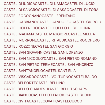
CASTEL DI IUDICA
CASTEL DI LAMA
CASTEL DI LUCIO
CASTEL DI SANGRO
CASTEL DI SASSO
CASTEL DI TORA
CASTEL FOCOGNANO
CASTEL FRENTANO
CASTEL GABBIANO
CASTEL GANDOLFO
CASTEL GIORGIO
CASTEL GOFFREDO
CASTEL GUELFO DI BOLOGNA
CASTEL MADAMA
CASTEL MAGGIORE
CASTEL MELLA
CASTEL MORRONE
CASTEL RITALDI
CASTEL ROCCHERO
CASTEL ROZZONE
CASTEL SAN GIORGIO
CASTEL SAN GIOVANNI
CASTEL SAN LORENZO
CASTEL SAN NICCOLO'
CASTEL SAN PIETRO ROMANO
CASTEL SAN PIETRO TERME
CASTEL SAN VINCENZO
CASTEL SANT'ANGELO
CASTEL SANT'ELIA
CASTEL VISCARDO
CASTEL VOLTURNO
CASTELBALDO
CASTELBELFORTE
CASTELBELLINO
CASTELBELLO CIARDES .KASTELBELL TSCHARS.
CASTELBIANCO
CASTELBOTTACCIO
CASTELBUONO
CASTELCIVITA
CASTELCOVATI
CASTELCUCCO