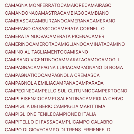
CAMAGNA MONFERRATO
CAMAIORE
CAMAIRAGO
CAMANDONA
CAMASTRA
CAMBIAGO
CAMBIANO
CAMBIASCA
CAMBURZANO
CAMERANA
CAMERANO
CAMERANO CASASCO
CAMERATA CORNELLO
CAMERATA NUOVA
CAMERATA PICENA
CAMERI
CAMERINO
CAMEROTA
CAMIGLIANO
CAMINATA
CAMINO
CAMINO AL TAGLIAMENTO
CAMISANO
CAMISANO VICENTINO
CAMMARATA
CAMO
CAMOGLI
CAMPAGNA
CAMPAGNA LUPIA
CAMPAGNANO DI ROMA
CAMPAGNATICO
CAMPAGNOLA CREMASCA
CAMPAGNOLA EMILIA
CAMPANA
CAMPARADA
CAMPEGINE
CAMPELLO SUL CLITUNNO
CAMPERTOGNO
CAMPI BISENZIO
CAMPI SALENTINA
CAMPIGLIA CERVO
CAMPIGLIA DEI BERICI
CAMPIGLIA MARITTIMA
CAMPIGLIONE FENILE
CAMPIONE D'ITALIA
CAMPITELLO DI FASSA
CAMPLI
CAMPO CALABRO
CAMPO DI GIOVE
CAMPO DI TRENS .FREIENFELD.