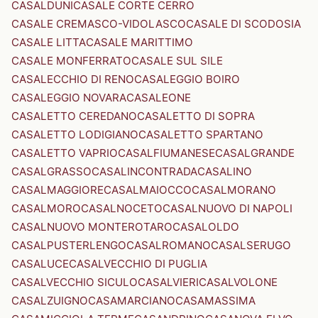
CASALDUNI
CASALE CORTE CERRO
CASALE CREMASCO-VIDOLASCO
CASALE DI SCODOSIA
CASALE LITTA
CASALE MARITTIMO
CASALE MONFERRATO
CASALE SUL SILE
CASALECCHIO DI RENO
CASALEGGIO BOIRO
CASALEGGIO NOVARA
CASALEONE
CASALETTO CEREDANO
CASALETTO DI SOPRA
CASALETTO LODIGIANO
CASALETTO SPARTANO
CASALETTO VAPRIO
CASALFIUMANESE
CASALGRANDE
CASALGRASSO
CASALINCONTRADA
CASALINO
CASALMAGGIORE
CASALMAIOCCO
CASALMORANO
CASALMORO
CASALNOCETO
CASALNUOVO DI NAPOLI
CASALNUOVO MONTEROTARO
CASALOLDO
CASALPUSTERLENGO
CASALROMANO
CASALSERUGO
CASALUCE
CASALVECCHIO DI PUGLIA
CASALVECCHIO SICULO
CASALVIERI
CASALVOLONE
CASALZUIGNO
CASAMARCIANO
CASAMASSIMA