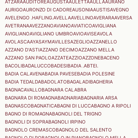
ATZARA
AUDITORE
AUGUSTA
AULETTA
AULLA
AURANO
AURIGO
AURONZO DI CADORE
AUSONIA
AUSTIS
AVEGNO
AVELENGO .HAFLING.
AVELLA
AVELLINO
AVERARA
AVERSA
AVETRANA
AVEZZANO
AVIANO
AVIATICO
AVIGLIANA
AVIGLIANO
AVIGLIANO UMBRO
AVIO
AVISE
AVOLA
AVOLASCA
AYAS
AYMAVILLES
AZEGLIO
AZZANELLO
AZZANO D'ASTI
AZZANO DECIMO
AZZANO MELLA
AZZANO SAN PAOLO
AZZATE
AZZIO
AZZONE
BACENO
BACOLI
BADALUCCO
BADESI
BADIA .ABTEI.
BADIA CALAVENA
BADIA PAVESE
BADIA POLESINE
BADIA TEDALDA
BADOLATO
BAGALADI
BAGHERIA
BAGNACAVALLO
BAGNARA CALABRA
BAGNARA DI ROMAGNA
BAGNARIA
BAGNARIA ARSA
BAGNASCO
BAGNATICA
BAGNI DI LUCCA
BAGNO A RIPOLI
BAGNO DI ROMAGNA
BAGNOLI DEL TRIGNO
BAGNOLI DI SOPRA
BAGNOLI IRPINO
BAGNOLO CREMASCO
BAGNOLO DEL SALENTO
BAGNOLO DI PO
BAGNOLO IN PIANO
BAGNOLO MELLA