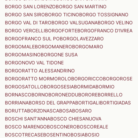
BORGO SAN LORENZO
BORGO SAN MARTINO
BORGO SAN SIRO
BORGO TICINO
BORGO TOSSIGNANO
BORGO VAL DI TARO
BORGO VALSUGANA
BORGO VELINO
BORGO VERCELLI
BORGOFORTE
BORGOFRANCO D'IVREA
BORGOFRANCO SUL PO
BORGOLAVEZZARO
BORGOMALE
BORGOMANERO
BORGOMARO
BORGOMASINO
BORGONE SUSA
BORGONOVO VAL TIDONE
BORGORATTO ALESSANDRINO
BORGORATTO MORMOROLO
BORGORICCO
BORGOROSE
BORGOSATOLLO
BORGOSESIA
BORMIDA
BORMIO
BORNASCO
BORNO
BORONEDDU
BORORE
BORRELLO
BORRIANA
BORSO DEL GRAPPA
BORTIGALI
BORTIGIADAS
BORUTTA
BORZONASCA
BOSA
BOSARO
BOSCHI SANT'ANNA
BOSCO CHIESANUOVA
BOSCO MARENGO
BOSCONERO
BOSCOREALE
BOSCOTRECASE
BOSENTINO
BOSIA
BOSIO