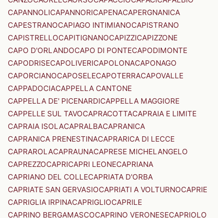
CAPANNOLI
CAPANNORI
CAPENA
CAPERGNANICA
CAPESTRANO
CAPIAGO INTIMIANO
CAPISTRANO
CAPISTRELLO
CAPITIGNANO
CAPIZZI
CAPIZZONE
CAPO D'ORLANDO
CAPO DI PONTE
CAPODIMONTE
CAPODRISE
CAPOLIVERI
CAPOLONA
CAPONAGO
CAPORCIANO
CAPOSELE
CAPOTERRA
CAPOVALLE
CAPPADOCIA
CAPPELLA CANTONE
CAPPELLA DE' PICENARDI
CAPPELLA MAGGIORE
CAPPELLE SUL TAVO
CAPRACOTTA
CAPRAIA E LIMITE
CAPRAIA ISOLA
CAPRALBA
CAPRANICA
CAPRANICA PRENESTINA
CAPRARICA DI LECCE
CAPRAROLA
CAPRAUNA
CAPRESE MICHELANGELO
CAPREZZO
CAPRI
CAPRI LEONE
CAPRIANA
CAPRIANO DEL COLLE
CAPRIATA D'ORBA
CAPRIATE SAN GERVASIO
CAPRIATI A VOLTURNO
CAPRIE
CAPRIGLIA IRPINA
CAPRIGLIO
CAPRILE
CAPRINO BERGAMASCO
CAPRINO VERONESE
CAPRIOLO