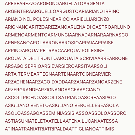
ARESE
AREZZO
ARGEGNO
ARGELATO
ARGENTA
ARGENTERA
ARGUELLO
ARGUSTO
ARI
ARIANO IRPINO
ARIANO NEL POLESINE
ARICCIA
ARIELLI
ARIENZO
ARIGNANO
ARITZO
ARIZZANO
ARLENA DI CASTRO
ARLUNO
ARMENO
ARMENTO
ARMUNGIA
ARNAD
ARNARA
ARNASCO
ARNESANO
AROLA
ARONA
AROSIO
ARPAIA
ARPAISE
ARPINO
ARQUA' PETRARCA
ARQUA' POLESINE
ARQUATA DEL TRONTO
ARQUATA SCRIVIA
ARRE
ARRONE
ARSAGO SEPRIO
ARSIE'
ARSIERO
ARSITA
ARSOLI
ARTA TERME
ARTEGNA
ARTENA
ARTOGNE
ARVIER
ARZACHENA
ARZAGO D'ADDA
ARZANA
ARZANO
ARZENE
ARZERGRANDE
ARZIGNANO
ASCEA
ASCIANO
ASCOLI PICENO
ASCOLI SATRIANO
ASCREA
ASIAGO
ASIGLIANO VENETO
ASIGLIANO VERCELLESE
ASOLA
ASOLO
ASSAGO
ASSEMINI
ASSISI
ASSO
ASSOLO
ASSORO
ASTI
ASUNI
ATELETA
ATELLA
ATENA LUCANA
ATESSA
ATINA
ATRANI
ATRI
ATRIPALDA
ATTIGLIANO
ATTIMIS