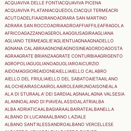
ACQUAVIVA DELLE FONTI
ACQUAVIVA PICENA
ACQUAVIVA PLATANI
ACQUEDOLCI
ACQUI TERME
ACRI
ACUTO
ADELFIA
ADRANO
ADRARA SAN MARTINO
ADRARA SAN ROCCO
ADRIA
ADRO
AFFI
AFFILE
AFRAGOLA
AFRICO
AGAZZANO
AGEROLA
AGGIUS
AGIRA
AGLIANA
AGLIANO TERME
AGLIE'
AGLIENTU
AGNA
AGNADELLO
AGNANA CALABRA
AGNONE
AGNOSINE
AGORDO
AGOSTA
AGRA
AGRATE BRIANZA
AGRATE CONTURBIA
AGRIGENTO
AGROPOLI
AGUGLIANO
AGUGLIARO
AICURZIO
AIDOMAGGIORE
AIDONE
AIELLI
AIELLO CALABRO
AIELLO DEL FRIULI
AIELLO DEL SABATO
AIETA
AILANO
AILOCHE
AIRASCA
AIROLA
AIROLE
AIRUNO
AISONE
ALA
ALA DI STURA
ALA' DEI SARDI
ALAGNA
ALAGNA VALSESIA
ALANNO
ALANO DI PIAVE
ALASSIO
ALATRI
ALBA
ALBA ADRIATICA
ALBAGIARA
ALBAIRATE
ALBANELLA
ALBANO DI LUCANIA
ALBANO LAZIALE
ALBANO SANT'ALESSANDRO
ALBANO VERCELLESE