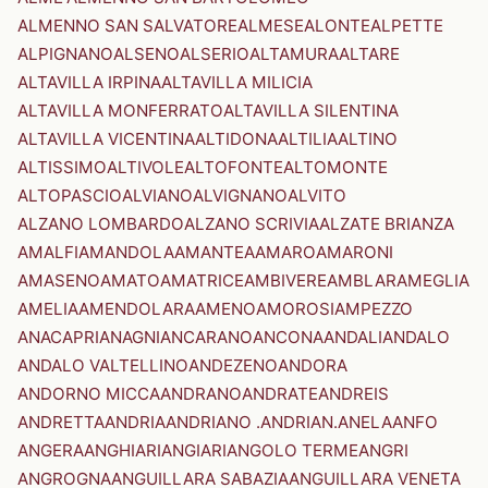
ALMENNO SAN SALVATORE
ALMESE
ALONTE
ALPETTE
ALPIGNANO
ALSENO
ALSERIO
ALTAMURA
ALTARE
ALTAVILLA IRPINA
ALTAVILLA MILICIA
ALTAVILLA MONFERRATO
ALTAVILLA SILENTINA
ALTAVILLA VICENTINA
ALTIDONA
ALTILIA
ALTINO
ALTISSIMO
ALTIVOLE
ALTOFONTE
ALTOMONTE
ALTOPASCIO
ALVIANO
ALVIGNANO
ALVITO
ALZANO LOMBARDO
ALZANO SCRIVIA
ALZATE BRIANZA
AMALFI
AMANDOLA
AMANTEA
AMARO
AMARONI
AMASENO
AMATO
AMATRICE
AMBIVERE
AMBLAR
AMEGLIA
AMELIA
AMENDOLARA
AMENO
AMOROSI
AMPEZZO
ANACAPRI
ANAGNI
ANCARANO
ANCONA
ANDALI
ANDALO
ANDALO VALTELLINO
ANDEZENO
ANDORA
ANDORNO MICCA
ANDRANO
ANDRATE
ANDREIS
ANDRETTA
ANDRIA
ANDRIANO .ANDRIAN.
ANELA
ANFO
ANGERA
ANGHIARI
ANGIARI
ANGOLO TERME
ANGRI
ANGROGNA
ANGUILLARA SABAZIA
ANGUILLARA VENETA