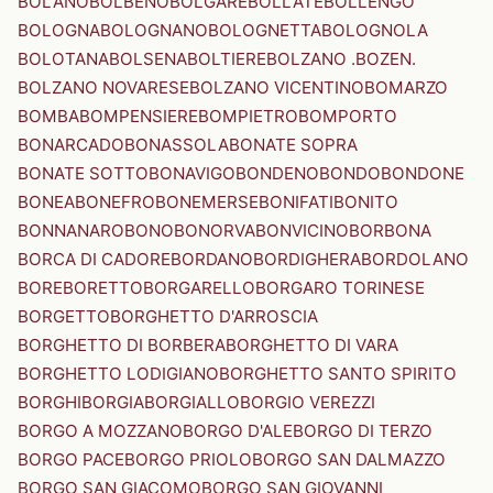
BOLANO
BOLBENO
BOLGARE
BOLLATE
BOLLENGO
BOLOGNA
BOLOGNANO
BOLOGNETTA
BOLOGNOLA
BOLOTANA
BOLSENA
BOLTIERE
BOLZANO .BOZEN.
BOLZANO NOVARESE
BOLZANO VICENTINO
BOMARZO
BOMBA
BOMPENSIERE
BOMPIETRO
BOMPORTO
BONARCADO
BONASSOLA
BONATE SOPRA
BONATE SOTTO
BONAVIGO
BONDENO
BONDO
BONDONE
BONEA
BONEFRO
BONEMERSE
BONIFATI
BONITO
BONNANARO
BONO
BONORVA
BONVICINO
BORBONA
BORCA DI CADORE
BORDANO
BORDIGHERA
BORDOLANO
BORE
BORETTO
BORGARELLO
BORGARO TORINESE
BORGETTO
BORGHETTO D'ARROSCIA
BORGHETTO DI BORBERA
BORGHETTO DI VARA
BORGHETTO LODIGIANO
BORGHETTO SANTO SPIRITO
BORGHI
BORGIA
BORGIALLO
BORGIO VEREZZI
BORGO A MOZZANO
BORGO D'ALE
BORGO DI TERZO
BORGO PACE
BORGO PRIOLO
BORGO SAN DALMAZZO
BORGO SAN GIACOMO
BORGO SAN GIOVANNI