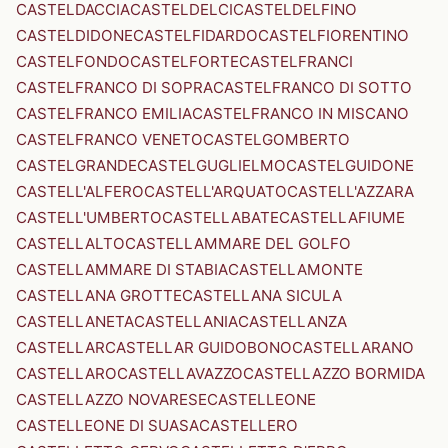
CASTELDACCIA
CASTELDELCI
CASTELDELFINO
CASTELDIDONE
CASTELFIDARDO
CASTELFIORENTINO
CASTELFONDO
CASTELFORTE
CASTELFRANCI
CASTELFRANCO DI SOPRA
CASTELFRANCO DI SOTTO
CASTELFRANCO EMILIA
CASTELFRANCO IN MISCANO
CASTELFRANCO VENETO
CASTELGOMBERTO
CASTELGRANDE
CASTELGUGLIELMO
CASTELGUIDONE
CASTELL'ALFERO
CASTELL'ARQUATO
CASTELL'AZZARA
CASTELL'UMBERTO
CASTELLABATE
CASTELLAFIUME
CASTELLALTO
CASTELLAMMARE DEL GOLFO
CASTELLAMMARE DI STABIA
CASTELLAMONTE
CASTELLANA GROTTE
CASTELLANA SICULA
CASTELLANETA
CASTELLANIA
CASTELLANZA
CASTELLAR
CASTELLAR GUIDOBONO
CASTELLARANO
CASTELLARO
CASTELLAVAZZO
CASTELLAZZO BORMIDA
CASTELLAZZO NOVARESE
CASTELLEONE
CASTELLEONE DI SUASA
CASTELLERO