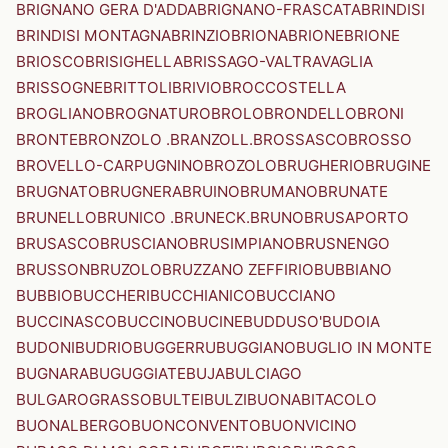
BRIGNANO GERA D'ADDA
BRIGNANO-FRASCATA
BRINDISI
BRINDISI MONTAGNA
BRINZIO
BRIONA
BRIONE
BRIONE
BRIOSCO
BRISIGHELLA
BRISSAGO-VALTRAVAGLIA
BRISSOGNE
BRITTOLI
BRIVIO
BROCCOSTELLA
BROGLIANO
BROGNATURO
BROLO
BRONDELLO
BRONI
BRONTE
BRONZOLO .BRANZOLL.
BROSSASCO
BROSSO
BROVELLO-CARPUGNINO
BROZOLO
BRUGHERIO
BRUGINE
BRUGNATO
BRUGNERA
BRUINO
BRUMANO
BRUNATE
BRUNELLO
BRUNICO .BRUNECK.
BRUNO
BRUSAPORTO
BRUSASCO
BRUSCIANO
BRUSIMPIANO
BRUSNENGO
BRUSSON
BRUZOLO
BRUZZANO ZEFFIRIO
BUBBIANO
BUBBIO
BUCCHERI
BUCCHIANICO
BUCCIANO
BUCCINASCO
BUCCINO
BUCINE
BUDDUSO'
BUDOIA
BUDONI
BUDRIO
BUGGERRU
BUGGIANO
BUGLIO IN MONTE
BUGNARA
BUGUGGIATE
BUJA
BULCIAGO
BULGAROGRASSO
BULTEI
BULZI
BUONABITACOLO
BUONALBERGO
BUONCONVENTO
BUONVICINO