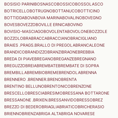
BOSISIO PARINI
BOSNASCO
BOSSICO
BOSSOLASCO
BOTRICELLO
BOTRUGNO
BOTTANUCO
BOTTICINO
BOTTIDDA
BOVA
BOVA MARINA
BOVALINO
BOVEGNO
BOVES
BOVEZZO
BOVILLE ERNICA
BOVINO
BOVISIO-MASCIAGO
BOVOLENTA
BOVOLONE
BOZZOLE
BOZZOLO
BRA
BRACCA
BRACCIANO
BRACIGLIANO
BRAIES .PRAGS.
BRALLO DI PREGOLA
BRANCALEONE
BRANDICO
BRANDIZZO
BRANZI
BRAONE
BREBBIA
BREDA DI PIAVE
BREGANO
BREGANZE
BREGNANO
BREGUZZO
BREIA
BREMBATE
BREMBATE DI SOPRA
BREMBILLA
BREMBIO
BREME
BRENDOLA
BRENNA
BRENNERO .BRENNER.
BRENO
BRENTA
BRENTINO BELLUNO
BRENTONICO
BRENZONE
BRESCELLO
BRESCIA
BRESIMO
BRESSANA BOTTARONE
BRESSANONE .BRIXEN.
BRESSANVIDO
BRESSO
BREZ
BREZZO DI BEDERO
BRIAGLIA
BRIATICO
BRICHERASIO
BRIENNO
BRIENZA
BRIGA ALTA
BRIGA NOVARESE