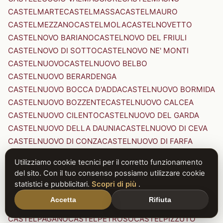
CASTELMARTE
CASTELMASSA
CASTELMAURO
CASTELMEZZANO
CASTELMOLA
CASTELNOVETTO
CASTELNOVO BARIANO
CASTELNOVO DEL FRIULI
CASTELNOVO DI SOTTO
CASTELNOVO NE' MONTI
CASTELNUOVO
CASTELNUOVO BELBO
CASTELNUOVO BERARDENGA
CASTELNUOVO BOCCA D'ADDA
CASTELNUOVO BORMIDA
CASTELNUOVO BOZZENTE
CASTELNUOVO CALCEA
CASTELNUOVO CILENTO
CASTELNUOVO DEL GARDA
CASTELNUOVO DELLA DAUNIA
CASTELNUOVO DI CEVA
CASTELNUOVO DI CONZA
CASTELNUOVO DI FARFA
CASTELNUOVO DI GARFAGNANA
Utilizziamo cookie tecnici per il corretto funzionamento
CASTELNUOVO DI PORTO
CASTELNUOVO DON BOSCO
del sito. Con il tuo consenso possiamo utilizzare cookie
CASTELNUOVO MAGRA
CASTELNUOVO NIGRA
statistici e pubblicitari.
Scopri di più
.
CASTELNUOVO PARANO
CASTELNUOVO RANGONE
Accetta
Rifiuta
CASTELNUOVO SCRIVIA
CASTELNUOVO VAL DI CECINA
CASTELPAGANO
CASTELPETROSO
CASTELPIZZUTO