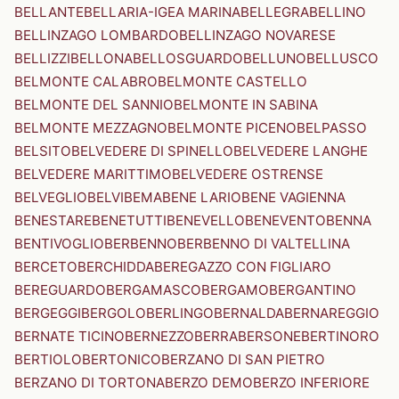
BELLANTE
BELLARIA-IGEA MARINA
BELLEGRA
BELLINO
BELLINZAGO LOMBARDO
BELLINZAGO NOVARESE
BELLIZZI
BELLONA
BELLOSGUARDO
BELLUNO
BELLUSCO
BELMONTE CALABRO
BELMONTE CASTELLO
BELMONTE DEL SANNIO
BELMONTE IN SABINA
BELMONTE MEZZAGNO
BELMONTE PICENO
BELPASSO
BELSITO
BELVEDERE DI SPINELLO
BELVEDERE LANGHE
BELVEDERE MARITTIMO
BELVEDERE OSTRENSE
BELVEGLIO
BELVI
BEMA
BENE LARIO
BENE VAGIENNA
BENESTARE
BENETUTTI
BENEVELLO
BENEVENTO
BENNA
BENTIVOGLIO
BERBENNO
BERBENNO DI VALTELLINA
BERCETO
BERCHIDDA
BEREGAZZO CON FIGLIARO
BEREGUARDO
BERGAMASCO
BERGAMO
BERGANTINO
BERGEGGI
BERGOLO
BERLINGO
BERNALDA
BERNAREGGIO
BERNATE TICINO
BERNEZZO
BERRA
BERSONE
BERTINORO
BERTIOLO
BERTONICO
BERZANO DI SAN PIETRO
BERZANO DI TORTONA
BERZO DEMO
BERZO INFERIORE