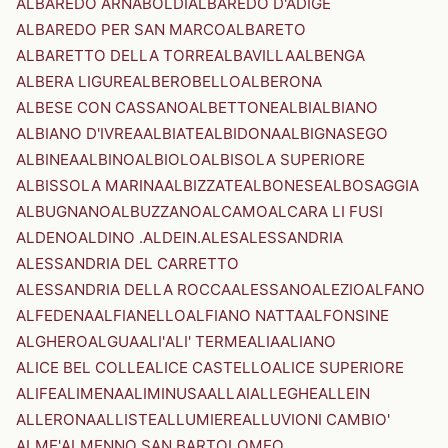
ALBAREDO ARNABOLDI
ALBAREDO D'ADIGE
ALBAREDO PER SAN MARCO
ALBARETO
ALBARETTO DELLA TORRE
ALBAVILLA
ALBENGA
ALBERA LIGURE
ALBEROBELLO
ALBERONA
ALBESE CON CASSANO
ALBETTONE
ALBI
ALBIANO
ALBIANO D'IVREA
ALBIATE
ALBIDONA
ALBIGNASEGO
ALBINEA
ALBINO
ALBIOLO
ALBISOLA SUPERIORE
ALBISSOLA MARINA
ALBIZZATE
ALBONESE
ALBOSAGGIA
ALBUGNANO
ALBUZZANO
ALCAMO
ALCARA LI FUSI
ALDENO
ALDINO .ALDEIN.
ALES
ALESSANDRIA
ALESSANDRIA DEL CARRETTO
ALESSANDRIA DELLA ROCCA
ALESSANO
ALEZIO
ALFANO
ALFEDENA
ALFIANELLO
ALFIANO NATTA
ALFONSINE
ALGHERO
ALGUA
ALI'
ALI' TERME
ALIA
ALIANO
ALICE BEL COLLE
ALICE CASTELLO
ALICE SUPERIORE
ALIFE
ALIMENA
ALIMINUSA
ALLAI
ALLEGHE
ALLEIN
ALLERONA
ALLISTE
ALLUMIERE
ALLUVIONI CAMBIO'
ALME'
ALMENNO SAN BARTOLOMEO