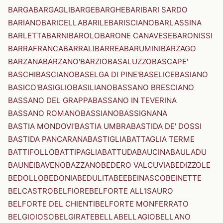
BARGA
BARGAGLI
BARGE
BARGHE
BARI
BARI SARDO
BARIANO
BARICELLA
BARILE
BARISCIANO
BARLASSINA
BARLETTA
BARNI
BAROLO
BARONE CANAVESE
BARONISSI
BARRAFRANCA
BARRALI
BARREA
BARUMINI
BARZAGO
BARZANA
BARZANO'
BARZIO
BASALUZZO
BASCAPE'
BASCHI
BASCIANO
BASELGA DI PINE'
BASELICE
BASIANO
BASICO'
BASIGLIO
BASILIANO
BASSANO BRESCIANO
BASSANO DEL GRAPPA
BASSANO IN TEVERINA
BASSANO ROMANO
BASSIANO
BASSIGNANA
BASTIA MONDOVI'
BASTIA UMBRA
BASTIDA DE' DOSSI
BASTIDA PANCARANA
BASTIGLIA
BATTAGLIA TERME
BATTIFOLLO
BATTIPAGLIA
BATTUDA
BAUCINA
BAULADU
BAUNEI
BAVENO
BAZZANO
BEDERO VALCUVIA
BEDIZZOLE
BEDOLLO
BEDONIA
BEDULITA
BEE
BEINASCO
BEINETTE
BELCASTRO
BELFIORE
BELFORTE ALL'ISAURO
BELFORTE DEL CHIENTI
BELFORTE MONFERRATO
BELGIOIOSO
BELGIRATE
BELLA
BELLAGIO
BELLANO