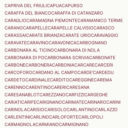
CAPRIVA DEL FRIULI
CAPUA
CAPURSO
CARAFFA DEL BIANCO
CARAFFA DI CATANZARO
CARAGLIO
CARAMAGNA PIEMONTE
CARAMANICO TERME
CARANO
CARAPELLE
CARAPELLE CALVISIO
CARASCO
CARASSAI
CARATE BRIANZA
CARATE URIO
CARAVAGGIO
CARAVATE
CARAVINO
CARAVONICA
CARBOGNANO
CARBONARA AL TICINO
CARBONARA DI NOLA
CARBONARA DI PO
CARBONARA SCRIVIA
CARBONATE
CARBONE
CARBONERA
CARBONIA
CARCARE
CARCERI
CARCOFORO
CARDANO AL CAMPO
CARDE'
CARDEDU
CARDETO
CARDINALE
CARDITO
CAREGGINE
CAREMA
CARENNO
CARENTINO
CARERI
CARESANA
CARESANABLOT
CAREZZANO
CARFIZZI
CARGEGHE
CARIATI
CARIFE
CARIGNANO
CARIMATE
CARINARO
CARINI
CARINOLA
CARISIO
CARISOLO
CARLANTINO
CARLAZZO
CARLENTINI
CARLINO
CARLOFORTE
CARLOPOLI
CARMAGNOLA
CARMIANO
CARMIGNANO