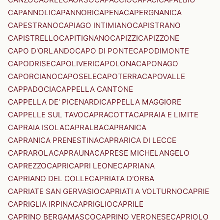
CAPANNOLI
CAPANNORI
CAPENA
CAPERGNANICA
CAPESTRANO
CAPIAGO INTIMIANO
CAPISTRANO
CAPISTRELLO
CAPITIGNANO
CAPIZZI
CAPIZZONE
CAPO D'ORLANDO
CAPO DI PONTE
CAPODIMONTE
CAPODRISE
CAPOLIVERI
CAPOLONA
CAPONAGO
CAPORCIANO
CAPOSELE
CAPOTERRA
CAPOVALLE
CAPPADOCIA
CAPPELLA CANTONE
CAPPELLA DE' PICENARDI
CAPPELLA MAGGIORE
CAPPELLE SUL TAVO
CAPRACOTTA
CAPRAIA E LIMITE
CAPRAIA ISOLA
CAPRALBA
CAPRANICA
CAPRANICA PRENESTINA
CAPRARICA DI LECCE
CAPRAROLA
CAPRAUNA
CAPRESE MICHELANGELO
CAPREZZO
CAPRI
CAPRI LEONE
CAPRIANA
CAPRIANO DEL COLLE
CAPRIATA D'ORBA
CAPRIATE SAN GERVASIO
CAPRIATI A VOLTURNO
CAPRIE
CAPRIGLIA IRPINA
CAPRIGLIO
CAPRILE
CAPRINO BERGAMASCO
CAPRINO VERONESE
CAPRIOLO