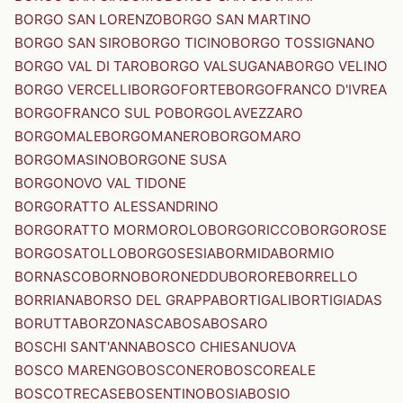
BORGO SAN LORENZO
BORGO SAN MARTINO
BORGO SAN SIRO
BORGO TICINO
BORGO TOSSIGNANO
BORGO VAL DI TARO
BORGO VALSUGANA
BORGO VELINO
BORGO VERCELLI
BORGOFORTE
BORGOFRANCO D'IVREA
BORGOFRANCO SUL PO
BORGOLAVEZZARO
BORGOMALE
BORGOMANERO
BORGOMARO
BORGOMASINO
BORGONE SUSA
BORGONOVO VAL TIDONE
BORGORATTO ALESSANDRINO
BORGORATTO MORMOROLO
BORGORICCO
BORGOROSE
BORGOSATOLLO
BORGOSESIA
BORMIDA
BORMIO
BORNASCO
BORNO
BORONEDDU
BORORE
BORRELLO
BORRIANA
BORSO DEL GRAPPA
BORTIGALI
BORTIGIADAS
BORUTTA
BORZONASCA
BOSA
BOSARO
BOSCHI SANT'ANNA
BOSCO CHIESANUOVA
BOSCO MARENGO
BOSCONERO
BOSCOREALE
BOSCOTRECASE
BOSENTINO
BOSIA
BOSIO