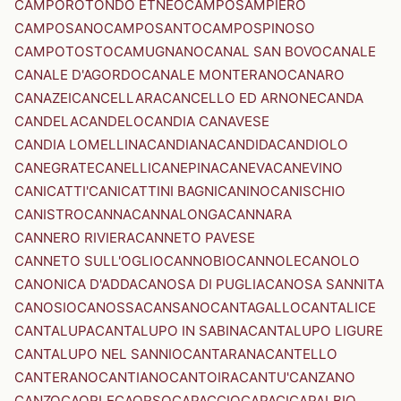
CAMPOROTONDO ETNEO
CAMPOSAMPIERO
CAMPOSANO
CAMPOSANTO
CAMPOSPINOSO
CAMPOTOSTO
CAMUGNANO
CANAL SAN BOVO
CANALE
CANALE D'AGORDO
CANALE MONTERANO
CANARO
CANAZEI
CANCELLARA
CANCELLO ED ARNONE
CANDA
CANDELA
CANDELO
CANDIA CANAVESE
CANDIA LOMELLINA
CANDIANA
CANDIDA
CANDIOLO
CANEGRATE
CANELLI
CANEPINA
CANEVA
CANEVINO
CANICATTI'
CANICATTINI BAGNI
CANINO
CANISCHIO
CANISTRO
CANNA
CANNALONGA
CANNARA
CANNERO RIVIERA
CANNETO PAVESE
CANNETO SULL'OGLIO
CANNOBIO
CANNOLE
CANOLO
CANONICA D'ADDA
CANOSA DI PUGLIA
CANOSA SANNITA
CANOSIO
CANOSSA
CANSANO
CANTAGALLO
CANTALICE
CANTALUPA
CANTALUPO IN SABINA
CANTALUPO LIGURE
CANTALUPO NEL SANNIO
CANTARANA
CANTELLO
CANTERANO
CANTIANO
CANTOIRA
CANTU'
CANZANO
CANZO
CAORLE
CAORSO
CAPACCIO
CAPACI
CAPALBIO