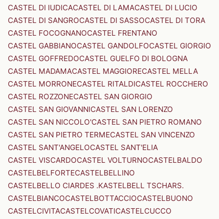
CASTEL DI IUDICA
CASTEL DI LAMA
CASTEL DI LUCIO
CASTEL DI SANGRO
CASTEL DI SASSO
CASTEL DI TORA
CASTEL FOCOGNANO
CASTEL FRENTANO
CASTEL GABBIANO
CASTEL GANDOLFO
CASTEL GIORGIO
CASTEL GOFFREDO
CASTEL GUELFO DI BOLOGNA
CASTEL MADAMA
CASTEL MAGGIORE
CASTEL MELLA
CASTEL MORRONE
CASTEL RITALDI
CASTEL ROCCHERO
CASTEL ROZZONE
CASTEL SAN GIORGIO
CASTEL SAN GIOVANNI
CASTEL SAN LORENZO
CASTEL SAN NICCOLO'
CASTEL SAN PIETRO ROMANO
CASTEL SAN PIETRO TERME
CASTEL SAN VINCENZO
CASTEL SANT'ANGELO
CASTEL SANT'ELIA
CASTEL VISCARDO
CASTEL VOLTURNO
CASTELBALDO
CASTELBELFORTE
CASTELBELLINO
CASTELBELLO CIARDES .KASTELBELL TSCHARS.
CASTELBIANCO
CASTELBOTTACCIO
CASTELBUONO
CASTELCIVITA
CASTELCOVATI
CASTELCUCCO