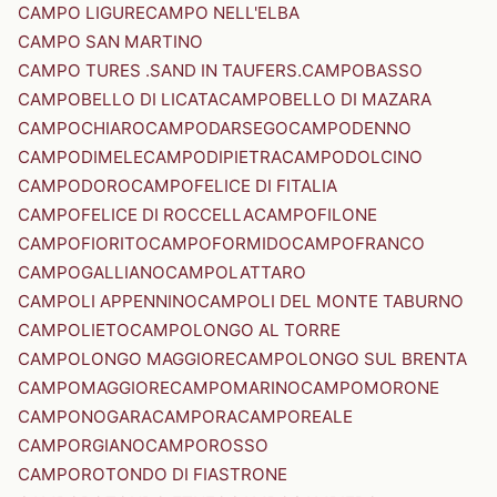
CAMPO LIGURE
CAMPO NELL'ELBA
CAMPO SAN MARTINO
CAMPO TURES .SAND IN TAUFERS.
CAMPOBASSO
CAMPOBELLO DI LICATA
CAMPOBELLO DI MAZARA
CAMPOCHIARO
CAMPODARSEGO
CAMPODENNO
CAMPODIMELE
CAMPODIPIETRA
CAMPODOLCINO
CAMPODORO
CAMPOFELICE DI FITALIA
CAMPOFELICE DI ROCCELLA
CAMPOFILONE
CAMPOFIORITO
CAMPOFORMIDO
CAMPOFRANCO
CAMPOGALLIANO
CAMPOLATTARO
CAMPOLI APPENNINO
CAMPOLI DEL MONTE TABURNO
CAMPOLIETO
CAMPOLONGO AL TORRE
CAMPOLONGO MAGGIORE
CAMPOLONGO SUL BRENTA
CAMPOMAGGIORE
CAMPOMARINO
CAMPOMORONE
CAMPONOGARA
CAMPORA
CAMPOREALE
CAMPORGIANO
CAMPOROSSO
CAMPOROTONDO DI FIASTRONE