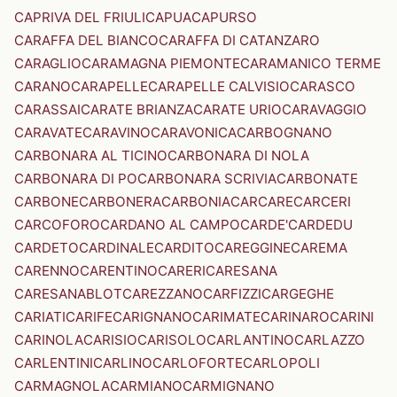
CAPRIVA DEL FRIULI
CAPUA
CAPURSO
CARAFFA DEL BIANCO
CARAFFA DI CATANZARO
CARAGLIO
CARAMAGNA PIEMONTE
CARAMANICO TERME
CARANO
CARAPELLE
CARAPELLE CALVISIO
CARASCO
CARASSAI
CARATE BRIANZA
CARATE URIO
CARAVAGGIO
CARAVATE
CARAVINO
CARAVONICA
CARBOGNANO
CARBONARA AL TICINO
CARBONARA DI NOLA
CARBONARA DI PO
CARBONARA SCRIVIA
CARBONATE
CARBONE
CARBONERA
CARBONIA
CARCARE
CARCERI
CARCOFORO
CARDANO AL CAMPO
CARDE'
CARDEDU
CARDETO
CARDINALE
CARDITO
CAREGGINE
CAREMA
CARENNO
CARENTINO
CARERI
CARESANA
CARESANABLOT
CAREZZANO
CARFIZZI
CARGEGHE
CARIATI
CARIFE
CARIGNANO
CARIMATE
CARINARO
CARINI
CARINOLA
CARISIO
CARISOLO
CARLANTINO
CARLAZZO
CARLENTINI
CARLINO
CARLOFORTE
CARLOPOLI
CARMAGNOLA
CARMIANO
CARMIGNANO