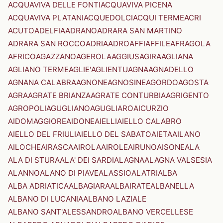
ACQUAVIVA DELLE FONTI
ACQUAVIVA PICENA
ACQUAVIVA PLATANI
ACQUEDOLCI
ACQUI TERME
ACRI
ACUTO
ADELFIA
ADRANO
ADRARA SAN MARTINO
ADRARA SAN ROCCO
ADRIA
ADRO
AFFI
AFFILE
AFRAGOLA
AFRICO
AGAZZANO
AGEROLA
AGGIUS
AGIRA
AGLIANA
AGLIANO TERME
AGLIE'
AGLIENTU
AGNA
AGNADELLO
AGNANA CALABRA
AGNONE
AGNOSINE
AGORDO
AGOSTA
AGRA
AGRATE BRIANZA
AGRATE CONTURBIA
AGRIGENTO
AGROPOLI
AGUGLIANO
AGUGLIARO
AICURZIO
AIDOMAGGIORE
AIDONE
AIELLI
AIELLO CALABRO
AIELLO DEL FRIULI
AIELLO DEL SABATO
AIETA
AILANO
AILOCHE
AIRASCA
AIROLA
AIROLE
AIRUNO
AISONE
ALA
ALA DI STURA
ALA' DEI SARDI
ALAGNA
ALAGNA VALSESIA
ALANNO
ALANO DI PIAVE
ALASSIO
ALATRI
ALBA
ALBA ADRIATICA
ALBAGIARA
ALBAIRATE
ALBANELLA
ALBANO DI LUCANIA
ALBANO LAZIALE
ALBANO SANT'ALESSANDRO
ALBANO VERCELLESE