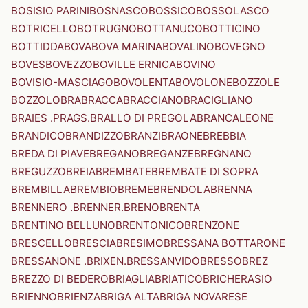
BOSISIO PARINI
BOSNASCO
BOSSICO
BOSSOLASCO
BOTRICELLO
BOTRUGNO
BOTTANUCO
BOTTICINO
BOTTIDDA
BOVA
BOVA MARINA
BOVALINO
BOVEGNO
BOVES
BOVEZZO
BOVILLE ERNICA
BOVINO
BOVISIO-MASCIAGO
BOVOLENTA
BOVOLONE
BOZZOLE
BOZZOLO
BRA
BRACCA
BRACCIANO
BRACIGLIANO
BRAIES .PRAGS.
BRALLO DI PREGOLA
BRANCALEONE
BRANDICO
BRANDIZZO
BRANZI
BRAONE
BREBBIA
BREDA DI PIAVE
BREGANO
BREGANZE
BREGNANO
BREGUZZO
BREIA
BREMBATE
BREMBATE DI SOPRA
BREMBILLA
BREMBIO
BREME
BRENDOLA
BRENNA
BRENNERO .BRENNER.
BRENO
BRENTA
BRENTINO BELLUNO
BRENTONICO
BRENZONE
BRESCELLO
BRESCIA
BRESIMO
BRESSANA BOTTARONE
BRESSANONE .BRIXEN.
BRESSANVIDO
BRESSO
BREZ
BREZZO DI BEDERO
BRIAGLIA
BRIATICO
BRICHERASIO
BRIENNO
BRIENZA
BRIGA ALTA
BRIGA NOVARESE