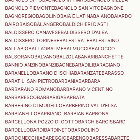
BAGNOLO PIEMONTE
BAGNOLO SAN VITO
BAGNONE
BAGNOREGIO
BAGOLINO
BAIA E LATINA
BAIANO
BAIARDO
BAIRO
BAISO
BALANGERO
BALDICHIERI D'ASTI
BALDISSERO CANAVESE
BALDISSERO D'ALBA
BALDISSERO TORINESE
BALESTRATE
BALESTRINO
BALLABIO
BALLAO
BALME
BALMUCCIA
BALOCCO
BALSORANO
BALVANO
BALZOLA
BANARI
BANCHETTE
BANNIO ANZINO
BANZI
BAONE
BARADILI
BARAGIANO
BARANELLO
BARANO D'ISCHIA
BARANZATE
BARASSO
BARATILI SAN PIETRO
BARBANIA
BARBARA
BARBARANO ROMANO
BARBARANO VICENTINO
BARBARESCO
BARBARIGA
BARBATA
BARBERINO DI MUGELLO
BARBERINO VAL D'ELSA
BARBIANELLO
BARBIANO .BARBIAN.
BARBONA
BARCELLONA POZZO DI GOTTO
BARCHI
BARCIS
BARD
BARDELLO
BARDI
BARDINETO
BARDOLINO
BARDONECCHIA
BAREGGIO
BARENGO
BARESSA
BARETE