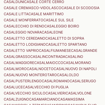
CASALDUNI
CASALE CORTE CERRO
CASALE CREMASCO-VIDOLASCO
CASALE DI SCODOSIA
CASALE LITTA
CASALE MARITTIMO
CASALE MONFERRATO
CASALE SUL SILE
CASALECCHIO DI RENO
CASALEGGIO BOIRO
CASALEGGIO NOVARA
CASALEONE
CASALETTO CEREDANO
CASALETTO DI SOPRA
CASALETTO LODIGIANO
CASALETTO SPARTANO
CASALETTO VAPRIO
CASALFIUMANESE
CASALGRANDE
CASALGRASSO
CASALINCONTRADA
CASALINO
CASALMAGGIORE
CASALMAIOCCO
CASALMORANO
CASALMORO
CASALNOCETO
CASALNUOVO DI NAPOLI
CASALNUOVO MONTEROTARO
CASALOLDO
CASALPUSTERLENGO
CASALROMANO
CASALSERUGO
CASALUCE
CASALVECCHIO DI PUGLIA
CASALVECCHIO SICULO
CASALVIERI
CASALVOLONE
CASALZUIGNO
CASAMARCIANO
CASAMASSIMA