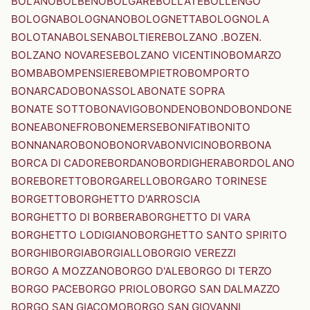
BOLANO
BOLBENO
BOLGARE
BOLLATE
BOLLENGO
BOLOGNA
BOLOGNANO
BOLOGNETTA
BOLOGNOLA
BOLOTANA
BOLSENA
BOLTIERE
BOLZANO .BOZEN.
BOLZANO NOVARESE
BOLZANO VICENTINO
BOMARZO
BOMBA
BOMPENSIERE
BOMPIETRO
BOMPORTO
BONARCADO
BONASSOLA
BONATE SOPRA
BONATE SOTTO
BONAVIGO
BONDENO
BONDO
BONDONE
BONEA
BONEFRO
BONEMERSE
BONIFATI
BONITO
BONNANARO
BONO
BONORVA
BONVICINO
BORBONA
BORCA DI CADORE
BORDANO
BORDIGHERA
BORDOLANO
BORE
BORETTO
BORGARELLO
BORGARO TORINESE
BORGETTO
BORGHETTO D'ARROSCIA
BORGHETTO DI BORBERA
BORGHETTO DI VARA
BORGHETTO LODIGIANO
BORGHETTO SANTO SPIRITO
BORGHI
BORGIA
BORGIALLO
BORGIO VEREZZI
BORGO A MOZZANO
BORGO D'ALE
BORGO DI TERZO
BORGO PACE
BORGO PRIOLO
BORGO SAN DALMAZZO
BORGO SAN GIACOMO
BORGO SAN GIOVANNI