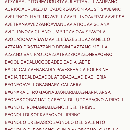
ATZARA
AUDITORE
AUGUSTA
AULETTA
AULLA
AURANO
AURIGO
AURONZO DI CADORE
AUSONIA
AUSTIS
AVEGNO
AVELENGO .HAFLING.
AVELLA
AVELLINO
AVERARA
AVERSA
AVETRANA
AVEZZANO
AVIANO
AVIATICO
AVIGLIANA
AVIGLIANO
AVIGLIANO UMBRO
AVIO
AVISE
AVOLA
AVOLASCA
AYAS
AYMAVILLES
AZEGLIO
AZZANELLO
AZZANO D'ASTI
AZZANO DECIMO
AZZANO MELLA
AZZANO SAN PAOLO
AZZATE
AZZIO
AZZONE
BACENO
BACOLI
BADALUCCO
BADESI
BADIA .ABTEI.
BADIA CALAVENA
BADIA PAVESE
BADIA POLESINE
BADIA TEDALDA
BADOLATO
BAGALADI
BAGHERIA
BAGNACAVALLO
BAGNARA CALABRA
BAGNARA DI ROMAGNA
BAGNARIA
BAGNARIA ARSA
BAGNASCO
BAGNATICA
BAGNI DI LUCCA
BAGNO A RIPOLI
BAGNO DI ROMAGNA
BAGNOLI DEL TRIGNO
BAGNOLI DI SOPRA
BAGNOLI IRPINO
BAGNOLO CREMASCO
BAGNOLO DEL SALENTO
BAGNOLO DI PO
BAGNOLO IN PIANO
BAGNOLO MELLA