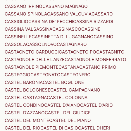
CASSANO IRPINO
CASSANO MAGNAGO
CASSANO SPINOLA
CASSANO VALCUVIA
CASSARO
CASSIGLIO
CASSINA DE' PECCHI
CASSINA RIZZARDI
CASSINA VALSASSINA
CASSINASCO
CASSINE
CASSINELLE
CASSINETTA DI LUGAGNANO
CASSINO
CASSOLA
CASSOLNOVO
CASTAGNARO
CASTAGNETO CARDUCCI
CASTAGNETO PO
CASTAGNITO
CASTAGNOLE DELLE LANZE
CASTAGNOLE MONFERRATO
CASTAGNOLE PIEMONTE
CASTANA
CASTANO PRIMO
CASTEGGIO
CASTEGNATO
CASTEGNERO
CASTEL BARONIA
CASTEL BOGLIONE
CASTEL BOLOGNESE
CASTEL CAMPAGNANO
CASTEL CASTAGNA
CASTEL COLONNA
CASTEL CONDINO
CASTEL D'AIANO
CASTEL D'ARIO
CASTEL D'AZZANO
CASTEL DEL GIUDICE
CASTEL DEL MONTE
CASTEL DEL PIANO
CASTEL DEL RIO
CASTEL DI CASIO
CASTEL DI IERI