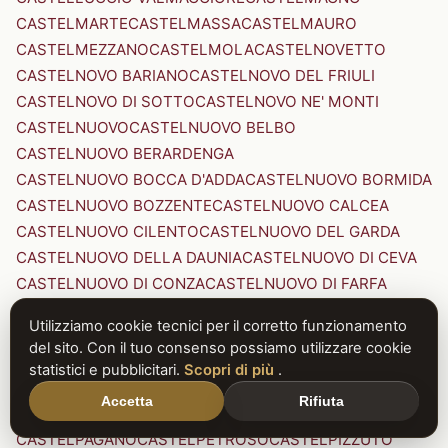
CASTELMARTE
CASTELMASSA
CASTELMAURO
CASTELMEZZANO
CASTELMOLA
CASTELNOVETTO
CASTELNOVO BARIANO
CASTELNOVO DEL FRIULI
CASTELNOVO DI SOTTO
CASTELNOVO NE' MONTI
CASTELNUOVO
CASTELNUOVO BELBO
CASTELNUOVO BERARDENGA
CASTELNUOVO BOCCA D'ADDA
CASTELNUOVO BORMIDA
CASTELNUOVO BOZZENTE
CASTELNUOVO CALCEA
CASTELNUOVO CILENTO
CASTELNUOVO DEL GARDA
CASTELNUOVO DELLA DAUNIA
CASTELNUOVO DI CEVA
CASTELNUOVO DI CONZA
CASTELNUOVO DI FARFA
CASTELNUOVO DI GARFAGNANA
Utilizziamo cookie tecnici per il corretto funzionamento
CASTELNUOVO DI PORTO
CASTELNUOVO DON BOSCO
del sito. Con il tuo consenso possiamo utilizzare cookie
CASTELNUOVO MAGRA
CASTELNUOVO NIGRA
statistici e pubblicitari.
Scopri di più
.
CASTELNUOVO PARANO
CASTELNUOVO RANGONE
Accetta
Rifiuta
CASTELNUOVO SCRIVIA
CASTELNUOVO VAL DI CECINA
CASTELPAGANO
CASTELPETROSO
CASTELPIZZUTO