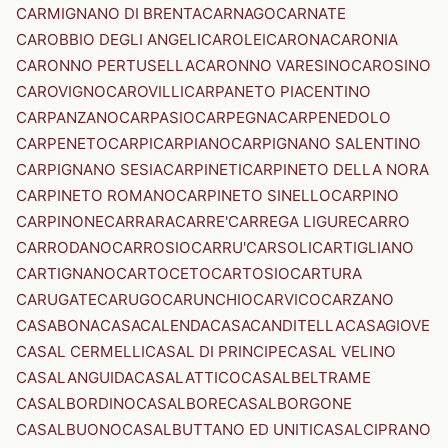
CARMIGNANO DI BRENTA
CARNAGO
CARNATE
CAROBBIO DEGLI ANGELI
CAROLEI
CARONA
CARONIA
CARONNO PERTUSELLA
CARONNO VARESINO
CAROSINO
CAROVIGNO
CAROVILLI
CARPANETO PIACENTINO
CARPANZANO
CARPASIO
CARPEGNA
CARPENEDOLO
CARPENETO
CARPI
CARPIANO
CARPIGNANO SALENTINO
CARPIGNANO SESIA
CARPINETI
CARPINETO DELLA NORA
CARPINETO ROMANO
CARPINETO SINELLO
CARPINO
CARPINONE
CARRARA
CARRE'
CARREGA LIGURE
CARRO
CARRODANO
CARROSIO
CARRU'
CARSOLI
CARTIGLIANO
CARTIGNANO
CARTOCETO
CARTOSIO
CARTURA
CARUGATE
CARUGO
CARUNCHIO
CARVICO
CARZANO
CASABONA
CASACALENDA
CASACANDITELLA
CASAGIOVE
CASAL CERMELLI
CASAL DI PRINCIPE
CASAL VELINO
CASALANGUIDA
CASALATTICO
CASALBELTRAME
CASALBORDINO
CASALBORE
CASALBORGONE
CASALBUONO
CASALBUTTANO ED UNITI
CASALCIPRANO