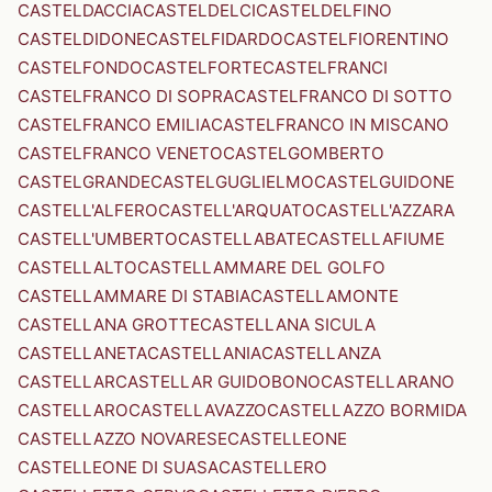
CASTELDACCIA
CASTELDELCI
CASTELDELFINO
CASTELDIDONE
CASTELFIDARDO
CASTELFIORENTINO
CASTELFONDO
CASTELFORTE
CASTELFRANCI
CASTELFRANCO DI SOPRA
CASTELFRANCO DI SOTTO
CASTELFRANCO EMILIA
CASTELFRANCO IN MISCANO
CASTELFRANCO VENETO
CASTELGOMBERTO
CASTELGRANDE
CASTELGUGLIELMO
CASTELGUIDONE
CASTELL'ALFERO
CASTELL'ARQUATO
CASTELL'AZZARA
CASTELL'UMBERTO
CASTELLABATE
CASTELLAFIUME
CASTELLALTO
CASTELLAMMARE DEL GOLFO
CASTELLAMMARE DI STABIA
CASTELLAMONTE
CASTELLANA GROTTE
CASTELLANA SICULA
CASTELLANETA
CASTELLANIA
CASTELLANZA
CASTELLAR
CASTELLAR GUIDOBONO
CASTELLARANO
CASTELLARO
CASTELLAVAZZO
CASTELLAZZO BORMIDA
CASTELLAZZO NOVARESE
CASTELLEONE
CASTELLEONE DI SUASA
CASTELLERO