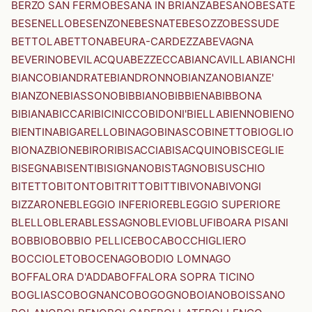
BERZO SAN FERMO
BESANA IN BRIANZA
BESANO
BESATE
BESENELLO
BESENZONE
BESNATE
BESOZZO
BESSUDE
BETTOLA
BETTONA
BEURA-CARDEZZA
BEVAGNA
BEVERINO
BEVILACQUA
BEZZECCA
BIANCAVILLA
BIANCHI
BIANCO
BIANDRATE
BIANDRONNO
BIANZANO
BIANZE'
BIANZONE
BIASSONO
BIBBIANO
BIBBIENA
BIBBONA
BIBIANA
BICCARI
BICINICCO
BIDONI'
BIELLA
BIENNO
BIENO
BIENTINA
BIGARELLO
BINAGO
BINASCO
BINETTO
BIOGLIO
BIONAZ
BIONE
BIRORI
BISACCIA
BISACQUINO
BISCEGLIE
BISEGNA
BISENTI
BISIGNANO
BISTAGNO
BISUSCHIO
BITETTO
BITONTO
BITRITTO
BITTI
BIVONA
BIVONGI
BIZZARONE
BLEGGIO INFERIORE
BLEGGIO SUPERIORE
BLELLO
BLERA
BLESSAGNO
BLEVIO
BLUFI
BOARA PISANI
BOBBIO
BOBBIO PELLICE
BOCA
BOCCHIGLIERO
BOCCIOLETO
BOCENAGO
BODIO LOMNAGO
BOFFALORA D'ADDA
BOFFALORA SOPRA TICINO
BOGLIASCO
BOGNANCO
BOGOGNO
BOIANO
BOISSANO