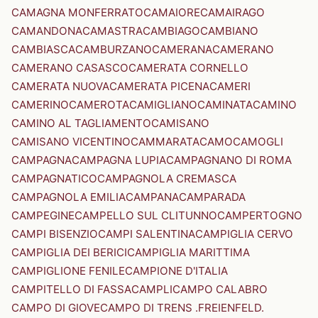
CAMAGNA MONFERRATO
CAMAIORE
CAMAIRAGO
CAMANDONA
CAMASTRA
CAMBIAGO
CAMBIANO
CAMBIASCA
CAMBURZANO
CAMERANA
CAMERANO
CAMERANO CASASCO
CAMERATA CORNELLO
CAMERATA NUOVA
CAMERATA PICENA
CAMERI
CAMERINO
CAMEROTA
CAMIGLIANO
CAMINATA
CAMINO
CAMINO AL TAGLIAMENTO
CAMISANO
CAMISANO VICENTINO
CAMMARATA
CAMO
CAMOGLI
CAMPAGNA
CAMPAGNA LUPIA
CAMPAGNANO DI ROMA
CAMPAGNATICO
CAMPAGNOLA CREMASCA
CAMPAGNOLA EMILIA
CAMPANA
CAMPARADA
CAMPEGINE
CAMPELLO SUL CLITUNNO
CAMPERTOGNO
CAMPI BISENZIO
CAMPI SALENTINA
CAMPIGLIA CERVO
CAMPIGLIA DEI BERICI
CAMPIGLIA MARITTIMA
CAMPIGLIONE FENILE
CAMPIONE D'ITALIA
CAMPITELLO DI FASSA
CAMPLI
CAMPO CALABRO
CAMPO DI GIOVE
CAMPO DI TRENS .FREIENFELD.