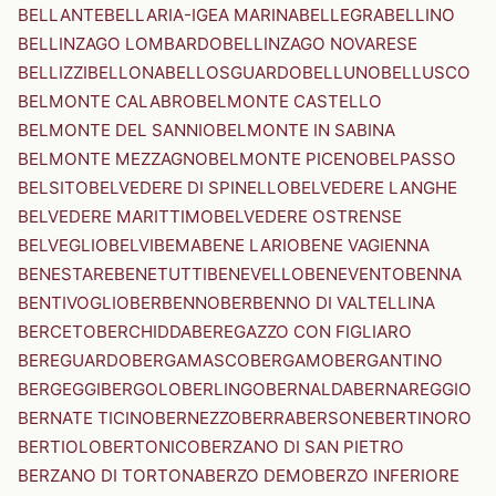
BELLANTE
BELLARIA-IGEA MARINA
BELLEGRA
BELLINO
BELLINZAGO LOMBARDO
BELLINZAGO NOVARESE
BELLIZZI
BELLONA
BELLOSGUARDO
BELLUNO
BELLUSCO
BELMONTE CALABRO
BELMONTE CASTELLO
BELMONTE DEL SANNIO
BELMONTE IN SABINA
BELMONTE MEZZAGNO
BELMONTE PICENO
BELPASSO
BELSITO
BELVEDERE DI SPINELLO
BELVEDERE LANGHE
BELVEDERE MARITTIMO
BELVEDERE OSTRENSE
BELVEGLIO
BELVI
BEMA
BENE LARIO
BENE VAGIENNA
BENESTARE
BENETUTTI
BENEVELLO
BENEVENTO
BENNA
BENTIVOGLIO
BERBENNO
BERBENNO DI VALTELLINA
BERCETO
BERCHIDDA
BEREGAZZO CON FIGLIARO
BEREGUARDO
BERGAMASCO
BERGAMO
BERGANTINO
BERGEGGI
BERGOLO
BERLINGO
BERNALDA
BERNAREGGIO
BERNATE TICINO
BERNEZZO
BERRA
BERSONE
BERTINORO
BERTIOLO
BERTONICO
BERZANO DI SAN PIETRO
BERZANO DI TORTONA
BERZO DEMO
BERZO INFERIORE