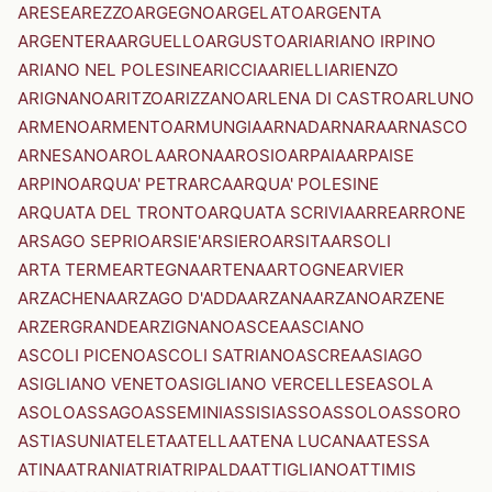
ARESE
AREZZO
ARGEGNO
ARGELATO
ARGENTA
ARGENTERA
ARGUELLO
ARGUSTO
ARI
ARIANO IRPINO
ARIANO NEL POLESINE
ARICCIA
ARIELLI
ARIENZO
ARIGNANO
ARITZO
ARIZZANO
ARLENA DI CASTRO
ARLUNO
ARMENO
ARMENTO
ARMUNGIA
ARNAD
ARNARA
ARNASCO
ARNESANO
AROLA
ARONA
AROSIO
ARPAIA
ARPAISE
ARPINO
ARQUA' PETRARCA
ARQUA' POLESINE
ARQUATA DEL TRONTO
ARQUATA SCRIVIA
ARRE
ARRONE
ARSAGO SEPRIO
ARSIE'
ARSIERO
ARSITA
ARSOLI
ARTA TERME
ARTEGNA
ARTENA
ARTOGNE
ARVIER
ARZACHENA
ARZAGO D'ADDA
ARZANA
ARZANO
ARZENE
ARZERGRANDE
ARZIGNANO
ASCEA
ASCIANO
ASCOLI PICENO
ASCOLI SATRIANO
ASCREA
ASIAGO
ASIGLIANO VENETO
ASIGLIANO VERCELLESE
ASOLA
ASOLO
ASSAGO
ASSEMINI
ASSISI
ASSO
ASSOLO
ASSORO
ASTI
ASUNI
ATELETA
ATELLA
ATENA LUCANA
ATESSA
ATINA
ATRANI
ATRI
ATRIPALDA
ATTIGLIANO
ATTIMIS