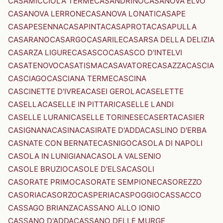
CASAMICCIOLA TERME
CASANDRINO
CASANOVA ELVO
CASANOVA LERRONE
CASANOVA LONATI
CASAPE
CASAPESENNA
CASAPINTA
CASAPROTA
CASAPULLA
CASARANO
CASARGO
CASARILE
CASARSA DELLA DELIZIA
CASARZA LIGURE
CASASCO
CASASCO D'INTELVI
CASATENOVO
CASATISMA
CASAVATORE
CASAZZA
CASCIA
CASCIAGO
CASCIANA TERME
CASCINA
CASCINETTE D'IVREA
CASEI GEROLA
CASELETTE
CASELLA
CASELLE IN PITTARI
CASELLE LANDI
CASELLE LURANI
CASELLE TORINESE
CASERTA
CASIER
CASIGNANA
CASINA
CASIRATE D'ADDA
CASLINO D'ERBA
CASNATE CON BERNATE
CASNIGO
CASOLA DI NAPOLI
CASOLA IN LUNIGIANA
CASOLA VALSENIO
CASOLE BRUZIO
CASOLE D'ELSA
CASOLI
CASORATE PRIMO
CASORATE SEMPIONE
CASOREZZO
CASORIA
CASORZO
CASPERIA
CASPOGGIO
CASSACCO
CASSAGO BRIANZA
CASSANO ALLO IONIO
CASSANO D'ADDA
CASSANO DELLE MURGE