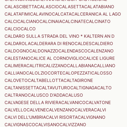
CALASCIBETTA
CALASCIO
CALASETTA
CALATABIANO
CALATAFIMI
CALAVINO
CALCATA
CALCERANICA AL LAGO
CALCI
CALCIANO
CALCINAIA
CALCINATE
CALCINATO
CALCIO
CALCO
CALDARO SULLA STRADA DEL VINO * KALTERN AN D
CALDAROLA
CALDERARA DI RENO
CALDES
CALDIERO
CALDOGNO
CALDONAZZO
CALENDASCO
CALENZANO
CALESTANO
CALICE AL CORNOVIGLIO
CALICE LIGURE
CALIMERA
CALITRI
CALIZZANO
CALLABIANA
CALLIANO
CALLIANO
CALOLZIOCORTE
CALOPEZZATI
CALOSSO
CALOVETO
CALTABELLOTTA
CALTAGIRONE
CALTANISSETTA
CALTAVUTURO
CALTIGNAGA
CALTO
CALTRANO
CALUSCO D'ADDA
CALUSO
CALVAGESE DELLA RIVIERA
CALVANICO
CALVATONE
CALVELLO
CALVENE
CALVENZANO
CALVERA
CALVI
CALVI DELL'UMBRIA
CALVI RISORTA
CALVIGNANO
CALVIGNASCO
CALVISANO
CALVIZZANO