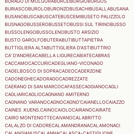
BURAGO DI MOLGORA
BURCEI
BURGIO
BURGOS
BURIASCO
BUROLO
BURONZO
BUSACHI
BUSALLA
BUSANA
BUSANO
BUSCA
BUSCATE
BUSCEMI
BUSETO PALIZZOLO
BUSNAGO
BUSSERO
BUSSETO
BUSSI SUL TIRINO
BUSSO
BUSSOLENGO
BUSSOLENO
BUSTO ARSIZIO
BUSTO GAROLFO
BUTERA
BUTI
BUTTAPIETRA
BUTTIGLIERA ALTA
BUTTIGLIERA D'ASTI
BUTTRIO
CA' D'ANDREA
CABELLA LIGURE
CABIATE
CABRAS
CACCAMO
CACCURI
CADEGLIANO-VICONAGO
CADELBOSCO DI SOPRA
CADEO
CADERZONE
CADONEGHE
CADORAGO
CADREZZATE
CAERANO DI SAN MARCO
CAFASSE
CAGGIANO
CAGLI
CAGLIARI
CAGLIO
CAGNANO AMITERNO
CAGNANO VARANO
CAGNO
CAGNO'
CAIANELLO
CAIAZZO
CAINES .KUENS.
CAINO
CAIOLO
CAIRANO
CAIRATE
CAIRO MONTENOTTE
CAIVANO
CALABRITTO
CALALZO DI CADORE
CALAMANDRANA
CALAMONACI
CALANGIANUS
CALANNA
CALASCA-CASTIGLIONE