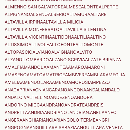
ALMENNO SAN SALVATORE
ALMESE
ALONTE
ALPETTE
ALPIGNANO
ALSENO
ALSERIO
ALTAMURA
ALTARE
ALTAVILLA IRPINA
ALTAVILLA MILICIA
ALTAVILLA MONFERRATO
ALTAVILLA SILENTINA
ALTAVILLA VICENTINA
ALTIDONA
ALTILIA
ALTINO
ALTISSIMO
ALTIVOLE
ALTOFONTE
ALTOMONTE
ALTOPASCIO
ALVIANO
ALVIGNANO
ALVITO
ALZANO LOMBARDO
ALZANO SCRIVIA
ALZATE BRIANZA
AMALFI
AMANDOLA
AMANTEA
AMARO
AMARONI
AMASENO
AMATO
AMATRICE
AMBIVERE
AMBLAR
AMEGLIA
AMELIA
AMENDOLARA
AMENO
AMOROSI
AMPEZZO
ANACAPRI
ANAGNI
ANCARANO
ANCONA
ANDALI
ANDALO
ANDALO VALTELLINO
ANDEZENO
ANDORA
ANDORNO MICCA
ANDRANO
ANDRATE
ANDREIS
ANDRETTA
ANDRIA
ANDRIANO .ANDRIAN.
ANELA
ANFO
ANGERA
ANGHIARI
ANGIARI
ANGOLO TERME
ANGRI
ANGROGNA
ANGUILLARA SABAZIA
ANGUILLARA VENETA