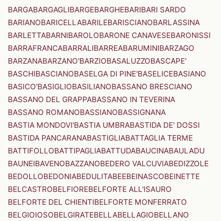
BARGA
BARGAGLI
BARGE
BARGHE
BARI
BARI SARDO
BARIANO
BARICELLA
BARILE
BARISCIANO
BARLASSINA
BARLETTA
BARNI
BAROLO
BARONE CANAVESE
BARONISSI
BARRAFRANCA
BARRALI
BARREA
BARUMINI
BARZAGO
BARZANA
BARZANO'
BARZIO
BASALUZZO
BASCAPE'
BASCHI
BASCIANO
BASELGA DI PINE'
BASELICE
BASIANO
BASICO'
BASIGLIO
BASILIANO
BASSANO BRESCIANO
BASSANO DEL GRAPPA
BASSANO IN TEVERINA
BASSANO ROMANO
BASSIANO
BASSIGNANA
BASTIA MONDOVI'
BASTIA UMBRA
BASTIDA DE' DOSSI
BASTIDA PANCARANA
BASTIGLIA
BATTAGLIA TERME
BATTIFOLLO
BATTIPAGLIA
BATTUDA
BAUCINA
BAULADU
BAUNEI
BAVENO
BAZZANO
BEDERO VALCUVIA
BEDIZZOLE
BEDOLLO
BEDONIA
BEDULITA
BEE
BEINASCO
BEINETTE
BELCASTRO
BELFIORE
BELFORTE ALL'ISAURO
BELFORTE DEL CHIENTI
BELFORTE MONFERRATO
BELGIOIOSO
BELGIRATE
BELLA
BELLAGIO
BELLANO