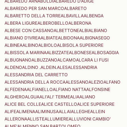
ALBAREDO ARNABOLDI
ALBAREDO D'ADIGE
ALBAREDO PER SAN MARCO
ALBARETO
ALBARETTO DELLA TORRE
ALBAVILLA
ALBENGA
ALBERA LIGURE
ALBEROBELLO
ALBERONA
ALBESE CON CASSANO
ALBETTONE
ALBI
ALBIANO
ALBIANO D'IVREA
ALBIATE
ALBIDONA
ALBIGNASEGO
ALBINEA
ALBINO
ALBIOLO
ALBISOLA SUPERIORE
ALBISSOLA MARINA
ALBIZZATE
ALBONESE
ALBOSAGGIA
ALBUGNANO
ALBUZZANO
ALCAMO
ALCARA LI FUSI
ALDENO
ALDINO .ALDEIN.
ALES
ALESSANDRIA
ALESSANDRIA DEL CARRETTO
ALESSANDRIA DELLA ROCCA
ALESSANO
ALEZIO
ALFANO
ALFEDENA
ALFIANELLO
ALFIANO NATTA
ALFONSINE
ALGHERO
ALGUA
ALI'
ALI' TERME
ALIA
ALIANO
ALICE BEL COLLE
ALICE CASTELLO
ALICE SUPERIORE
ALIFE
ALIMENA
ALIMINUSA
ALLAI
ALLEGHE
ALLEIN
ALLERONA
ALLISTE
ALLUMIERE
ALLUVIONI CAMBIO'
ALME'
ALMENNO SAN BARTOLOMEO