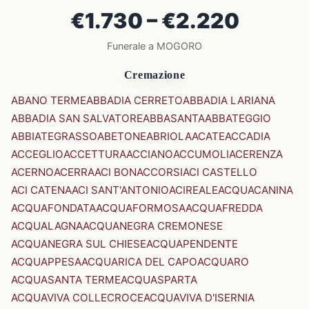
€1.730 – €2.220
Funerale a MOGORO
Cremazione
ABANO TERME
ABBADIA CERRETO
ABBADIA LARIANA
ABBADIA SAN SALVATORE
ABBASANTA
ABBATEGGIO
ABBIATEGRASSO
ABETONE
ABRIOLA
ACATE
ACCADIA
ACCEGLIO
ACCETTURA
ACCIANO
ACCUMOLI
ACERENZA
ACERNO
ACERRA
ACI BONACCORSI
ACI CASTELLO
ACI CATENA
ACI SANT'ANTONIO
ACIREALE
ACQUACANINA
ACQUAFONDATA
ACQUAFORMOSA
ACQUAFREDDA
ACQUALAGNA
ACQUANEGRA CREMONESE
ACQUANEGRA SUL CHIESE
ACQUAPENDENTE
ACQUAPPESA
ACQUARICA DEL CAPO
ACQUARO
ACQUASANTA TERME
ACQUASPARTA
ACQUAVIVA COLLECROCE
ACQUAVIVA D'ISERNIA