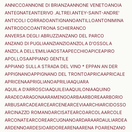
ANNICCO
ANNONE DI BRIANZA
ANNONE VENETO
ANOIA
ANTEGNATE
ANTERIVO .ALTREI.
ANTEY-SAINT-ANDRE'
ANTICOLI CORRADO
ANTIGNANO
ANTILLO
ANTONIMINA
ANTRODOCO
ANTRONA SCHIERANCO
ANVERSA DEGLI ABRUZZI
ANZANO DEL PARCO
ANZANO DI PUGLIA
ANZI
ANZIO
ANZOLA D'OSSOLA
ANZOLA DELL'EMILIA
AOSTA
APECCHIO
APICE
APIRO
APOLLOSA
APPIANO GENTILE
APPIANO SULLA STRADA DEL VINO * EPPAN AN DER
APPIGNANO
APPIGNANO DEL TRONTO
APRICA
APRICALE
APRICENA
APRIGLIANO
APRILIA
AQUARA
AQUILA D'ARROSCIA
AQUILEIA
AQUILONIA
AQUINO
ARADEO
ARAGONA
ARAMENGO
ARBA
ARBOREA
ARBORIO
ARBUS
ARCADE
ARCE
ARCENE
ARCEVIA
ARCHI
ARCIDOSSO
ARCINAZZO ROMANO
ARCISATE
ARCO
ARCOLA
ARCOLE
ARCONATE
ARCORE
ARCUGNANO
ARDARA
ARDAULI
ARDEA
ARDENNO
ARDESIO
ARDORE
ARENA
ARENA PO
ARENZANO