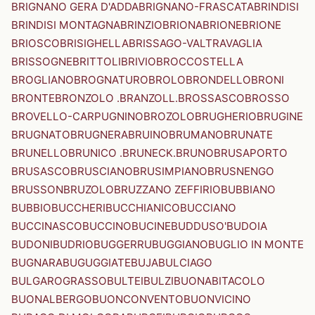
BRIGNANO GERA D'ADDA
BRIGNANO-FRASCATA
BRINDISI
BRINDISI MONTAGNA
BRINZIO
BRIONA
BRIONE
BRIONE
BRIOSCO
BRISIGHELLA
BRISSAGO-VALTRAVAGLIA
BRISSOGNE
BRITTOLI
BRIVIO
BROCCOSTELLA
BROGLIANO
BROGNATURO
BROLO
BRONDELLO
BRONI
BRONTE
BRONZOLO .BRANZOLL.
BROSSASCO
BROSSO
BROVELLO-CARPUGNINO
BROZOLO
BRUGHERIO
BRUGINE
BRUGNATO
BRUGNERA
BRUINO
BRUMANO
BRUNATE
BRUNELLO
BRUNICO .BRUNECK.
BRUNO
BRUSAPORTO
BRUSASCO
BRUSCIANO
BRUSIMPIANO
BRUSNENGO
BRUSSON
BRUZOLO
BRUZZANO ZEFFIRIO
BUBBIANO
BUBBIO
BUCCHERI
BUCCHIANICO
BUCCIANO
BUCCINASCO
BUCCINO
BUCINE
BUDDUSO'
BUDOIA
BUDONI
BUDRIO
BUGGERRU
BUGGIANO
BUGLIO IN MONTE
BUGNARA
BUGUGGIATE
BUJA
BULCIAGO
BULGAROGRASSO
BULTEI
BULZI
BUONABITACOLO
BUONALBERGO
BUONCONVENTO
BUONVICINO