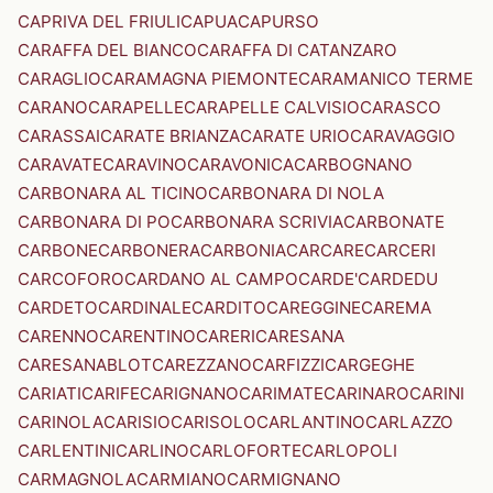
CAPRIVA DEL FRIULI
CAPUA
CAPURSO
CARAFFA DEL BIANCO
CARAFFA DI CATANZARO
CARAGLIO
CARAMAGNA PIEMONTE
CARAMANICO TERME
CARANO
CARAPELLE
CARAPELLE CALVISIO
CARASCO
CARASSAI
CARATE BRIANZA
CARATE URIO
CARAVAGGIO
CARAVATE
CARAVINO
CARAVONICA
CARBOGNANO
CARBONARA AL TICINO
CARBONARA DI NOLA
CARBONARA DI PO
CARBONARA SCRIVIA
CARBONATE
CARBONE
CARBONERA
CARBONIA
CARCARE
CARCERI
CARCOFORO
CARDANO AL CAMPO
CARDE'
CARDEDU
CARDETO
CARDINALE
CARDITO
CAREGGINE
CAREMA
CARENNO
CARENTINO
CARERI
CARESANA
CARESANABLOT
CAREZZANO
CARFIZZI
CARGEGHE
CARIATI
CARIFE
CARIGNANO
CARIMATE
CARINARO
CARINI
CARINOLA
CARISIO
CARISOLO
CARLANTINO
CARLAZZO
CARLENTINI
CARLINO
CARLOFORTE
CARLOPOLI
CARMAGNOLA
CARMIANO
CARMIGNANO