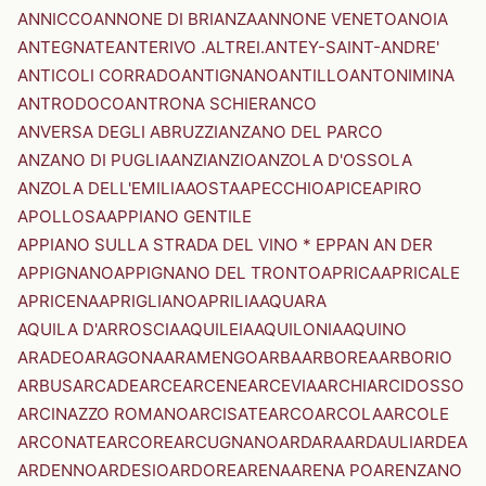
ANNICCO
ANNONE DI BRIANZA
ANNONE VENETO
ANOIA
ANTEGNATE
ANTERIVO .ALTREI.
ANTEY-SAINT-ANDRE'
ANTICOLI CORRADO
ANTIGNANO
ANTILLO
ANTONIMINA
ANTRODOCO
ANTRONA SCHIERANCO
ANVERSA DEGLI ABRUZZI
ANZANO DEL PARCO
ANZANO DI PUGLIA
ANZI
ANZIO
ANZOLA D'OSSOLA
ANZOLA DELL'EMILIA
AOSTA
APECCHIO
APICE
APIRO
APOLLOSA
APPIANO GENTILE
APPIANO SULLA STRADA DEL VINO * EPPAN AN DER
APPIGNANO
APPIGNANO DEL TRONTO
APRICA
APRICALE
APRICENA
APRIGLIANO
APRILIA
AQUARA
AQUILA D'ARROSCIA
AQUILEIA
AQUILONIA
AQUINO
ARADEO
ARAGONA
ARAMENGO
ARBA
ARBOREA
ARBORIO
ARBUS
ARCADE
ARCE
ARCENE
ARCEVIA
ARCHI
ARCIDOSSO
ARCINAZZO ROMANO
ARCISATE
ARCO
ARCOLA
ARCOLE
ARCONATE
ARCORE
ARCUGNANO
ARDARA
ARDAULI
ARDEA
ARDENNO
ARDESIO
ARDORE
ARENA
ARENA PO
ARENZANO