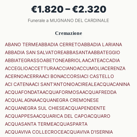
€1.820 – €2.320
Funerale a MUGNANO DEL CARDINALE
Cremazione
ABANO TERME
ABBADIA CERRETO
ABBADIA LARIANA
ABBADIA SAN SALVATORE
ABBASANTA
ABBATEGGIO
ABBIATEGRASSO
ABETONE
ABRIOLA
ACATE
ACCADIA
ACCEGLIO
ACCETTURA
ACCIANO
ACCUMOLI
ACERENZA
ACERNO
ACERRA
ACI BONACCORSI
ACI CASTELLO
ACI CATENA
ACI SANT'ANTONIO
ACIREALE
ACQUACANINA
ACQUAFONDATA
ACQUAFORMOSA
ACQUAFREDDA
ACQUALAGNA
ACQUANEGRA CREMONESE
ACQUANEGRA SUL CHIESE
ACQUAPENDENTE
ACQUAPPESA
ACQUARICA DEL CAPO
ACQUARO
ACQUASANTA TERME
ACQUASPARTA
ACQUAVIVA COLLECROCE
ACQUAVIVA D'ISERNIA