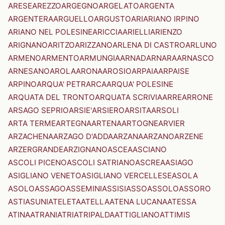
ARESE
AREZZO
ARGEGNO
ARGELATO
ARGENTA
ARGENTERA
ARGUELLO
ARGUSTO
ARI
ARIANO IRPINO
ARIANO NEL POLESINE
ARICCIA
ARIELLI
ARIENZO
ARIGNANO
ARITZO
ARIZZANO
ARLENA DI CASTRO
ARLUNO
ARMENO
ARMENTO
ARMUNGIA
ARNAD
ARNARA
ARNASCO
ARNESANO
AROLA
ARONA
AROSIO
ARPAIA
ARPAISE
ARPINO
ARQUA' PETRARCA
ARQUA' POLESINE
ARQUATA DEL TRONTO
ARQUATA SCRIVIA
ARRE
ARRONE
ARSAGO SEPRIO
ARSIE'
ARSIERO
ARSITA
ARSOLI
ARTA TERME
ARTEGNA
ARTENA
ARTOGNE
ARVIER
ARZACHENA
ARZAGO D'ADDA
ARZANA
ARZANO
ARZENE
ARZERGRANDE
ARZIGNANO
ASCEA
ASCIANO
ASCOLI PICENO
ASCOLI SATRIANO
ASCREA
ASIAGO
ASIGLIANO VENETO
ASIGLIANO VERCELLESE
ASOLA
ASOLO
ASSAGO
ASSEMINI
ASSISI
ASSO
ASSOLO
ASSORO
ASTI
ASUNI
ATELETA
ATELLA
ATENA LUCANA
ATESSA
ATINA
ATRANI
ATRI
ATRIPALDA
ATTIGLIANO
ATTIMIS