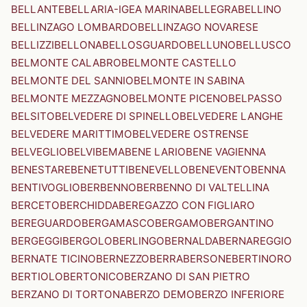
BELLANTE
BELLARIA-IGEA MARINA
BELLEGRA
BELLINO
BELLINZAGO LOMBARDO
BELLINZAGO NOVARESE
BELLIZZI
BELLONA
BELLOSGUARDO
BELLUNO
BELLUSCO
BELMONTE CALABRO
BELMONTE CASTELLO
BELMONTE DEL SANNIO
BELMONTE IN SABINA
BELMONTE MEZZAGNO
BELMONTE PICENO
BELPASSO
BELSITO
BELVEDERE DI SPINELLO
BELVEDERE LANGHE
BELVEDERE MARITTIMO
BELVEDERE OSTRENSE
BELVEGLIO
BELVI
BEMA
BENE LARIO
BENE VAGIENNA
BENESTARE
BENETUTTI
BENEVELLO
BENEVENTO
BENNA
BENTIVOGLIO
BERBENNO
BERBENNO DI VALTELLINA
BERCETO
BERCHIDDA
BEREGAZZO CON FIGLIARO
BEREGUARDO
BERGAMASCO
BERGAMO
BERGANTINO
BERGEGGI
BERGOLO
BERLINGO
BERNALDA
BERNAREGGIO
BERNATE TICINO
BERNEZZO
BERRA
BERSONE
BERTINORO
BERTIOLO
BERTONICO
BERZANO DI SAN PIETRO
BERZANO DI TORTONA
BERZO DEMO
BERZO INFERIORE