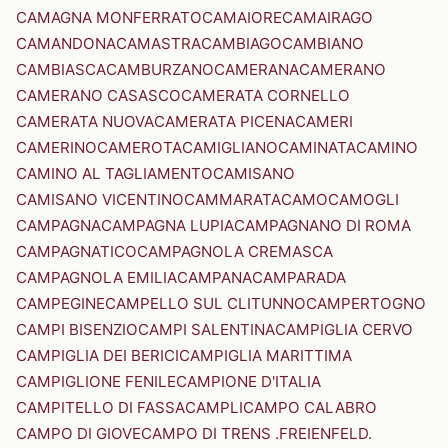
CAMAGNA MONFERRATO
CAMAIORE
CAMAIRAGO
CAMANDONA
CAMASTRA
CAMBIAGO
CAMBIANO
CAMBIASCA
CAMBURZANO
CAMERANA
CAMERANO
CAMERANO CASASCO
CAMERATA CORNELLO
CAMERATA NUOVA
CAMERATA PICENA
CAMERI
CAMERINO
CAMEROTA
CAMIGLIANO
CAMINATA
CAMINO
CAMINO AL TAGLIAMENTO
CAMISANO
CAMISANO VICENTINO
CAMMARATA
CAMO
CAMOGLI
CAMPAGNA
CAMPAGNA LUPIA
CAMPAGNANO DI ROMA
CAMPAGNATICO
CAMPAGNOLA CREMASCA
CAMPAGNOLA EMILIA
CAMPANA
CAMPARADA
CAMPEGINE
CAMPELLO SUL CLITUNNO
CAMPERTOGNO
CAMPI BISENZIO
CAMPI SALENTINA
CAMPIGLIA CERVO
CAMPIGLIA DEI BERICI
CAMPIGLIA MARITTIMA
CAMPIGLIONE FENILE
CAMPIONE D'ITALIA
CAMPITELLO DI FASSA
CAMPLI
CAMPO CALABRO
CAMPO DI GIOVE
CAMPO DI TRENS .FREIENFELD.