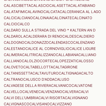
CALASCIBETTA
CALASCIO
CALASETTA
CALATABIANO
CALATAFIMI
CALAVINO
CALCATA
CALCERANICA AL LAGO
CALCI
CALCIANO
CALCINAIA
CALCINATE
CALCINATO
CALCIO
CALCO
CALDARO SULLA STRADA DEL VINO * KALTERN AN D
CALDAROLA
CALDERARA DI RENO
CALDES
CALDIERO
CALDOGNO
CALDONAZZO
CALENDASCO
CALENZANO
CALESTANO
CALICE AL CORNOVIGLIO
CALICE LIGURE
CALIMERA
CALITRI
CALIZZANO
CALLABIANA
CALLIANO
CALLIANO
CALOLZIOCORTE
CALOPEZZATI
CALOSSO
CALOVETO
CALTABELLOTTA
CALTAGIRONE
CALTANISSETTA
CALTAVUTURO
CALTIGNAGA
CALTO
CALTRANO
CALUSCO D'ADDA
CALUSO
CALVAGESE DELLA RIVIERA
CALVANICO
CALVATONE
CALVELLO
CALVENE
CALVENZANO
CALVERA
CALVI
CALVI DELL'UMBRIA
CALVI RISORTA
CALVIGNANO
CALVIGNASCO
CALVISANO
CALVIZZANO