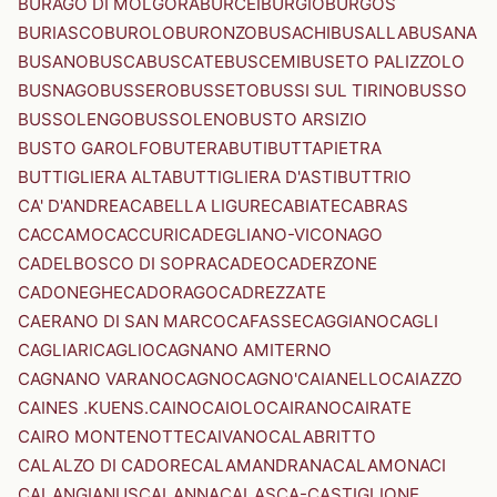
BURAGO DI MOLGORA
BURCEI
BURGIO
BURGOS
BURIASCO
BUROLO
BURONZO
BUSACHI
BUSALLA
BUSANA
BUSANO
BUSCA
BUSCATE
BUSCEMI
BUSETO PALIZZOLO
BUSNAGO
BUSSERO
BUSSETO
BUSSI SUL TIRINO
BUSSO
BUSSOLENGO
BUSSOLENO
BUSTO ARSIZIO
BUSTO GAROLFO
BUTERA
BUTI
BUTTAPIETRA
BUTTIGLIERA ALTA
BUTTIGLIERA D'ASTI
BUTTRIO
CA' D'ANDREA
CABELLA LIGURE
CABIATE
CABRAS
CACCAMO
CACCURI
CADEGLIANO-VICONAGO
CADELBOSCO DI SOPRA
CADEO
CADERZONE
CADONEGHE
CADORAGO
CADREZZATE
CAERANO DI SAN MARCO
CAFASSE
CAGGIANO
CAGLI
CAGLIARI
CAGLIO
CAGNANO AMITERNO
CAGNANO VARANO
CAGNO
CAGNO'
CAIANELLO
CAIAZZO
CAINES .KUENS.
CAINO
CAIOLO
CAIRANO
CAIRATE
CAIRO MONTENOTTE
CAIVANO
CALABRITTO
CALALZO DI CADORE
CALAMANDRANA
CALAMONACI
CALANGIANUS
CALANNA
CALASCA-CASTIGLIONE