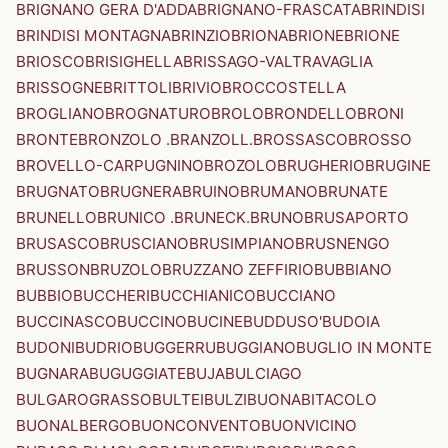
BRIGNANO GERA D'ADDA
BRIGNANO-FRASCATA
BRINDISI
BRINDISI MONTAGNA
BRINZIO
BRIONA
BRIONE
BRIONE
BRIOSCO
BRISIGHELLA
BRISSAGO-VALTRAVAGLIA
BRISSOGNE
BRITTOLI
BRIVIO
BROCCOSTELLA
BROGLIANO
BROGNATURO
BROLO
BRONDELLO
BRONI
BRONTE
BRONZOLO .BRANZOLL.
BROSSASCO
BROSSO
BROVELLO-CARPUGNINO
BROZOLO
BRUGHERIO
BRUGINE
BRUGNATO
BRUGNERA
BRUINO
BRUMANO
BRUNATE
BRUNELLO
BRUNICO .BRUNECK.
BRUNO
BRUSAPORTO
BRUSASCO
BRUSCIANO
BRUSIMPIANO
BRUSNENGO
BRUSSON
BRUZOLO
BRUZZANO ZEFFIRIO
BUBBIANO
BUBBIO
BUCCHERI
BUCCHIANICO
BUCCIANO
BUCCINASCO
BUCCINO
BUCINE
BUDDUSO'
BUDOIA
BUDONI
BUDRIO
BUGGERRU
BUGGIANO
BUGLIO IN MONTE
BUGNARA
BUGUGGIATE
BUJA
BULCIAGO
BULGAROGRASSO
BULTEI
BULZI
BUONABITACOLO
BUONALBERGO
BUONCONVENTO
BUONVICINO