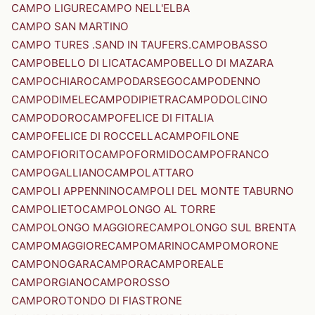
CAMPO LIGURE
CAMPO NELL'ELBA
CAMPO SAN MARTINO
CAMPO TURES .SAND IN TAUFERS.
CAMPOBASSO
CAMPOBELLO DI LICATA
CAMPOBELLO DI MAZARA
CAMPOCHIARO
CAMPODARSEGO
CAMPODENNO
CAMPODIMELE
CAMPODIPIETRA
CAMPODOLCINO
CAMPODORO
CAMPOFELICE DI FITALIA
CAMPOFELICE DI ROCCELLA
CAMPOFILONE
CAMPOFIORITO
CAMPOFORMIDO
CAMPOFRANCO
CAMPOGALLIANO
CAMPOLATTARO
CAMPOLI APPENNINO
CAMPOLI DEL MONTE TABURNO
CAMPOLIETO
CAMPOLONGO AL TORRE
CAMPOLONGO MAGGIORE
CAMPOLONGO SUL BRENTA
CAMPOMAGGIORE
CAMPOMARINO
CAMPOMORONE
CAMPONOGARA
CAMPORA
CAMPOREALE
CAMPORGIANO
CAMPOROSSO
CAMPOROTONDO DI FIASTRONE