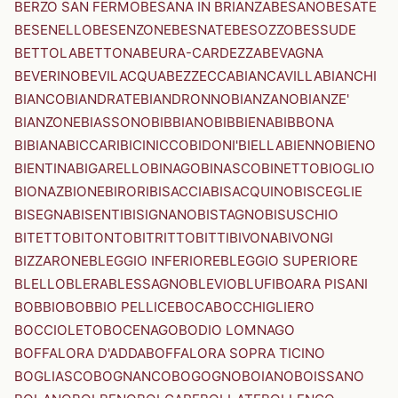
BERZO SAN FERMO
BESANA IN BRIANZA
BESANO
BESATE
BESENELLO
BESENZONE
BESNATE
BESOZZO
BESSUDE
BETTOLA
BETTONA
BEURA-CARDEZZA
BEVAGNA
BEVERINO
BEVILACQUA
BEZZECCA
BIANCAVILLA
BIANCHI
BIANCO
BIANDRATE
BIANDRONNO
BIANZANO
BIANZE'
BIANZONE
BIASSONO
BIBBIANO
BIBBIENA
BIBBONA
BIBIANA
BICCARI
BICINICCO
BIDONI'
BIELLA
BIENNO
BIENO
BIENTINA
BIGARELLO
BINAGO
BINASCO
BINETTO
BIOGLIO
BIONAZ
BIONE
BIRORI
BISACCIA
BISACQUINO
BISCEGLIE
BISEGNA
BISENTI
BISIGNANO
BISTAGNO
BISUSCHIO
BITETTO
BITONTO
BITRITTO
BITTI
BIVONA
BIVONGI
BIZZARONE
BLEGGIO INFERIORE
BLEGGIO SUPERIORE
BLELLO
BLERA
BLESSAGNO
BLEVIO
BLUFI
BOARA PISANI
BOBBIO
BOBBIO PELLICE
BOCA
BOCCHIGLIERO
BOCCIOLETO
BOCENAGO
BODIO LOMNAGO
BOFFALORA D'ADDA
BOFFALORA SOPRA TICINO
BOGLIASCO
BOGNANCO
BOGOGNO
BOIANO
BOISSANO