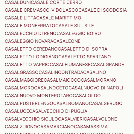
CASALDUNI
CASALE CORTE CERRO
CASALE CREMASCO-VIDOLASCO
CASALE DI SCODOSIA
CASALE LITTA
CASALE MARITTIMO
CASALE MONFERRATO
CASALE SUL SILE
CASALECCHIO DI RENO
CASALEGGIO BOIRO
CASALEGGIO NOVARA
CASALEONE
CASALETTO CEREDANO
CASALETTO DI SOPRA
CASALETTO LODIGIANO
CASALETTO SPARTANO
CASALETTO VAPRIO
CASALFIUMANESE
CASALGRANDE
CASALGRASSO
CASALINCONTRADA
CASALINO
CASALMAGGIORE
CASALMAIOCCO
CASALMORANO
CASALMORO
CASALNOCETO
CASALNUOVO DI NAPOLI
CASALNUOVO MONTEROTARO
CASALOLDO
CASALPUSTERLENGO
CASALROMANO
CASALSERUGO
CASALUCE
CASALVECCHIO DI PUGLIA
CASALVECCHIO SICULO
CASALVIERI
CASALVOLONE
CASALZUIGNO
CASAMARCIANO
CASAMASSIMA