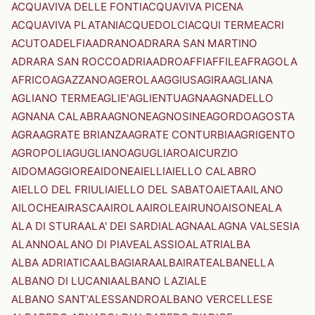
ACQUAVIVA DELLE FONTI
ACQUAVIVA PICENA
ACQUAVIVA PLATANI
ACQUEDOLCI
ACQUI TERME
ACRI
ACUTO
ADELFIA
ADRANO
ADRARA SAN MARTINO
ADRARA SAN ROCCO
ADRIA
ADRO
AFFI
AFFILE
AFRAGOLA
AFRICO
AGAZZANO
AGEROLA
AGGIUS
AGIRA
AGLIANA
AGLIANO TERME
AGLIE'
AGLIENTU
AGNA
AGNADELLO
AGNANA CALABRA
AGNONE
AGNOSINE
AGORDO
AGOSTA
AGRA
AGRATE BRIANZA
AGRATE CONTURBIA
AGRIGENTO
AGROPOLI
AGUGLIANO
AGUGLIARO
AICURZIO
AIDOMAGGIORE
AIDONE
AIELLI
AIELLO CALABRO
AIELLO DEL FRIULI
AIELLO DEL SABATO
AIETA
AILANO
AILOCHE
AIRASCA
AIROLA
AIROLE
AIRUNO
AISONE
ALA
ALA DI STURA
ALA' DEI SARDI
ALAGNA
ALAGNA VALSESIA
ALANNO
ALANO DI PIAVE
ALASSIO
ALATRI
ALBA
ALBA ADRIATICA
ALBAGIARA
ALBAIRATE
ALBANELLA
ALBANO DI LUCANIA
ALBANO LAZIALE
ALBANO SANT'ALESSANDRO
ALBANO VERCELLESE