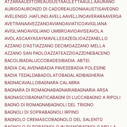
ATZARA
AUDITORE
AUGUSTA
AULETTA
AULLA
AURANO
AURIGO
AURONZO DI CADORE
AUSONIA
AUSTIS
AVEGNO
AVELENGO .HAFLING.
AVELLA
AVELLINO
AVERARA
AVERSA
AVETRANA
AVEZZANO
AVIANO
AVIATICO
AVIGLIANA
AVIGLIANO
AVIGLIANO UMBRO
AVIO
AVISE
AVOLA
AVOLASCA
AYAS
AYMAVILLES
AZEGLIO
AZZANELLO
AZZANO D'ASTI
AZZANO DECIMO
AZZANO MELLA
AZZANO SAN PAOLO
AZZATE
AZZIO
AZZONE
BACENO
BACOLI
BADALUCCO
BADESI
BADIA .ABTEI.
BADIA CALAVENA
BADIA PAVESE
BADIA POLESINE
BADIA TEDALDA
BADOLATO
BAGALADI
BAGHERIA
BAGNACAVALLO
BAGNARA CALABRA
BAGNARA DI ROMAGNA
BAGNARIA
BAGNARIA ARSA
BAGNASCO
BAGNATICA
BAGNI DI LUCCA
BAGNO A RIPOLI
BAGNO DI ROMAGNA
BAGNOLI DEL TRIGNO
BAGNOLI DI SOPRA
BAGNOLI IRPINO
BAGNOLO CREMASCO
BAGNOLO DEL SALENTO
BAGNOLO DI PO
BAGNOLO IN PIANO
BAGNOLO MELLA