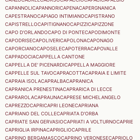
CAPANNOLI
CAPANNORI
CAPENA
CAPERGNANICA
CAPESTRANO
CAPIAGO INTIMIANO
CAPISTRANO
CAPISTRELLO
CAPITIGNANO
CAPIZZI
CAPIZZONE
CAPO D'ORLANDO
CAPO DI PONTE
CAPODIMONTE
CAPODRISE
CAPOLIVERI
CAPOLONA
CAPONAGO
CAPORCIANO
CAPOSELE
CAPOTERRA
CAPOVALLE
CAPPADOCIA
CAPPELLA CANTONE
CAPPELLA DE' PICENARDI
CAPPELLA MAGGIORE
CAPPELLE SUL TAVO
CAPRACOTTA
CAPRAIA E LIMITE
CAPRAIA ISOLA
CAPRALBA
CAPRANICA
CAPRANICA PRENESTINA
CAPRARICA DI LECCE
CAPRAROLA
CAPRAUNA
CAPRESE MICHELANGELO
CAPREZZO
CAPRI
CAPRI LEONE
CAPRIANA
CAPRIANO DEL COLLE
CAPRIATA D'ORBA
CAPRIATE SAN GERVASIO
CAPRIATI A VOLTURNO
CAPRIE
CAPRIGLIA IRPINA
CAPRIGLIO
CAPRILE
CAPRINO BERGAMASCO
CAPRINO VERONESE
CAPRIOLO