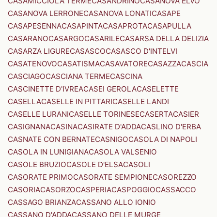
CASAMICCIOLA TERME
CASANDRINO
CASANOVA ELVO
CASANOVA LERRONE
CASANOVA LONATI
CASAPE
CASAPESENNA
CASAPINTA
CASAPROTA
CASAPULLA
CASARANO
CASARGO
CASARILE
CASARSA DELLA DELIZIA
CASARZA LIGURE
CASASCO
CASASCO D'INTELVI
CASATENOVO
CASATISMA
CASAVATORE
CASAZZA
CASCIA
CASCIAGO
CASCIANA TERME
CASCINA
CASCINETTE D'IVREA
CASEI GEROLA
CASELETTE
CASELLA
CASELLE IN PITTARI
CASELLE LANDI
CASELLE LURANI
CASELLE TORINESE
CASERTA
CASIER
CASIGNANA
CASINA
CASIRATE D'ADDA
CASLINO D'ERBA
CASNATE CON BERNATE
CASNIGO
CASOLA DI NAPOLI
CASOLA IN LUNIGIANA
CASOLA VALSENIO
CASOLE BRUZIO
CASOLE D'ELSA
CASOLI
CASORATE PRIMO
CASORATE SEMPIONE
CASOREZZO
CASORIA
CASORZO
CASPERIA
CASPOGGIO
CASSACCO
CASSAGO BRIANZA
CASSANO ALLO IONIO
CASSANO D'ADDA
CASSANO DELLE MURGE