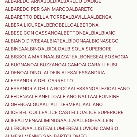
ALBAREDO ARNABOLDI
ALBAREDO D'ADIGE
ALBAREDO PER SAN MARCO
ALBARETO
ALBARETTO DELLA TORRE
ALBAVILLA
ALBENGA
ALBERA LIGURE
ALBEROBELLO
ALBERONA
ALBESE CON CASSANO
ALBETTONE
ALBI
ALBIANO
ALBIANO D'IVREA
ALBIATE
ALBIDONA
ALBIGNASEGO
ALBINEA
ALBINO
ALBIOLO
ALBISOLA SUPERIORE
ALBISSOLA MARINA
ALBIZZATE
ALBONESE
ALBOSAGGIA
ALBUGNANO
ALBUZZANO
ALCAMO
ALCARA LI FUSI
ALDENO
ALDINO .ALDEIN.
ALES
ALESSANDRIA
ALESSANDRIA DEL CARRETTO
ALESSANDRIA DELLA ROCCA
ALESSANO
ALEZIO
ALFANO
ALFEDENA
ALFIANELLO
ALFIANO NATTA
ALFONSINE
ALGHERO
ALGUA
ALI'
ALI' TERME
ALIA
ALIANO
ALICE BEL COLLE
ALICE CASTELLO
ALICE SUPERIORE
ALIFE
ALIMENA
ALIMINUSA
ALLAI
ALLEGHE
ALLEIN
ALLERONA
ALLISTE
ALLUMIERE
ALLUVIONI CAMBIO'
ALME'
ALMENNO SAN BARTOLOMEO