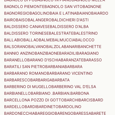
BAGNOLO PIEMONTE
BAGNOLO SAN VITO
BAGNONE
BAGNOREGIO
BAGOLINO
BAIA E LATINA
BAIANO
BAIARDO
BAIRO
BAISO
BALANGERO
BALDICHIERI D'ASTI
BALDISSERO CANAVESE
BALDISSERO D'ALBA
BALDISSERO TORINESE
BALESTRATE
BALESTRINO
BALLABIO
BALLAO
BALME
BALMUCCIA
BALOCCO
BALSORANO
BALVANO
BALZOLA
BANARI
BANCHETTE
BANNIO ANZINO
BANZI
BAONE
BARADILI
BARAGIANO
BARANELLO
BARANO D'ISCHIA
BARANZATE
BARASSO
BARATILI SAN PIETRO
BARBANIA
BARBARA
BARBARANO ROMANO
BARBARANO VICENTINO
BARBARESCO
BARBARIGA
BARBATA
BARBERINO DI MUGELLO
BARBERINO VAL D'ELSA
BARBIANELLO
BARBIANO .BARBIAN.
BARBONA
BARCELLONA POZZO DI GOTTO
BARCHI
BARCIS
BARD
BARDELLO
BARDI
BARDINETO
BARDOLINO
BARDONECCHIA
BAREGGIO
BARENGO
BARESSA
BARETE