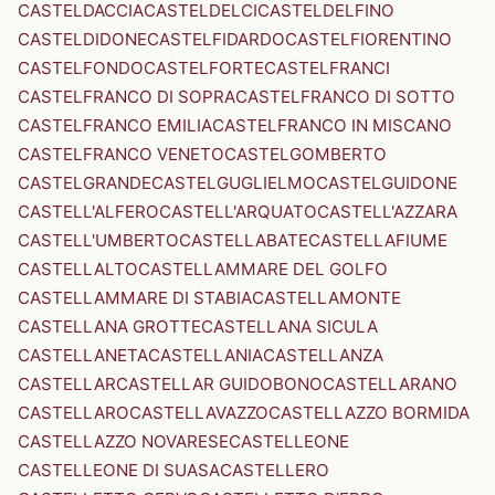
CASTELDACCIA
CASTELDELCI
CASTELDELFINO
CASTELDIDONE
CASTELFIDARDO
CASTELFIORENTINO
CASTELFONDO
CASTELFORTE
CASTELFRANCI
CASTELFRANCO DI SOPRA
CASTELFRANCO DI SOTTO
CASTELFRANCO EMILIA
CASTELFRANCO IN MISCANO
CASTELFRANCO VENETO
CASTELGOMBERTO
CASTELGRANDE
CASTELGUGLIELMO
CASTELGUIDONE
CASTELL'ALFERO
CASTELL'ARQUATO
CASTELL'AZZARA
CASTELL'UMBERTO
CASTELLABATE
CASTELLAFIUME
CASTELLALTO
CASTELLAMMARE DEL GOLFO
CASTELLAMMARE DI STABIA
CASTELLAMONTE
CASTELLANA GROTTE
CASTELLANA SICULA
CASTELLANETA
CASTELLANIA
CASTELLANZA
CASTELLAR
CASTELLAR GUIDOBONO
CASTELLARANO
CASTELLARO
CASTELLAVAZZO
CASTELLAZZO BORMIDA
CASTELLAZZO NOVARESE
CASTELLEONE
CASTELLEONE DI SUASA
CASTELLERO