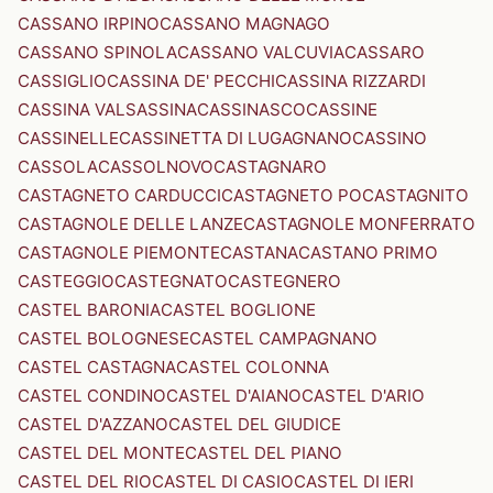
CASSANO IRPINO
CASSANO MAGNAGO
CASSANO SPINOLA
CASSANO VALCUVIA
CASSARO
CASSIGLIO
CASSINA DE' PECCHI
CASSINA RIZZARDI
CASSINA VALSASSINA
CASSINASCO
CASSINE
CASSINELLE
CASSINETTA DI LUGAGNANO
CASSINO
CASSOLA
CASSOLNOVO
CASTAGNARO
CASTAGNETO CARDUCCI
CASTAGNETO PO
CASTAGNITO
CASTAGNOLE DELLE LANZE
CASTAGNOLE MONFERRATO
CASTAGNOLE PIEMONTE
CASTANA
CASTANO PRIMO
CASTEGGIO
CASTEGNATO
CASTEGNERO
CASTEL BARONIA
CASTEL BOGLIONE
CASTEL BOLOGNESE
CASTEL CAMPAGNANO
CASTEL CASTAGNA
CASTEL COLONNA
CASTEL CONDINO
CASTEL D'AIANO
CASTEL D'ARIO
CASTEL D'AZZANO
CASTEL DEL GIUDICE
CASTEL DEL MONTE
CASTEL DEL PIANO
CASTEL DEL RIO
CASTEL DI CASIO
CASTEL DI IERI