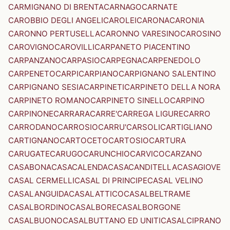
CARMIGNANO DI BRENTA
CARNAGO
CARNATE
CAROBBIO DEGLI ANGELI
CAROLEI
CARONA
CARONIA
CARONNO PERTUSELLA
CARONNO VARESINO
CAROSINO
CAROVIGNO
CAROVILLI
CARPANETO PIACENTINO
CARPANZANO
CARPASIO
CARPEGNA
CARPENEDOLO
CARPENETO
CARPI
CARPIANO
CARPIGNANO SALENTINO
CARPIGNANO SESIA
CARPINETI
CARPINETO DELLA NORA
CARPINETO ROMANO
CARPINETO SINELLO
CARPINO
CARPINONE
CARRARA
CARRE'
CARREGA LIGURE
CARRO
CARRODANO
CARROSIO
CARRU'
CARSOLI
CARTIGLIANO
CARTIGNANO
CARTOCETO
CARTOSIO
CARTURA
CARUGATE
CARUGO
CARUNCHIO
CARVICO
CARZANO
CASABONA
CASACALENDA
CASACANDITELLA
CASAGIOVE
CASAL CERMELLI
CASAL DI PRINCIPE
CASAL VELINO
CASALANGUIDA
CASALATTICO
CASALBELTRAME
CASALBORDINO
CASALBORE
CASALBORGONE
CASALBUONO
CASALBUTTANO ED UNITI
CASALCIPRANO