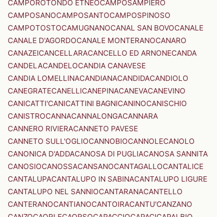
CAMPOROTONDO ETNEO
CAMPOSAMPIERO
CAMPOSANO
CAMPOSANTO
CAMPOSPINOSO
CAMPOTOSTO
CAMUGNANO
CANAL SAN BOVO
CANALE
CANALE D'AGORDO
CANALE MONTERANO
CANARO
CANAZEI
CANCELLARA
CANCELLO ED ARNONE
CANDA
CANDELA
CANDELO
CANDIA CANAVESE
CANDIA LOMELLINA
CANDIANA
CANDIDA
CANDIOLO
CANEGRATE
CANELLI
CANEPINA
CANEVA
CANEVINO
CANICATTI'
CANICATTINI BAGNI
CANINO
CANISCHIO
CANISTRO
CANNA
CANNALONGA
CANNARA
CANNERO RIVIERA
CANNETO PAVESE
CANNETO SULL'OGLIO
CANNOBIO
CANNOLE
CANOLO
CANONICA D'ADDA
CANOSA DI PUGLIA
CANOSA SANNITA
CANOSIO
CANOSSA
CANSANO
CANTAGALLO
CANTALICE
CANTALUPA
CANTALUPO IN SABINA
CANTALUPO LIGURE
CANTALUPO NEL SANNIO
CANTARANA
CANTELLO
CANTERANO
CANTIANO
CANTOIRA
CANTU'
CANZANO
CANZO
CAORLE
CAORSO
CAPACCIO
CAPACI
CAPALBIO