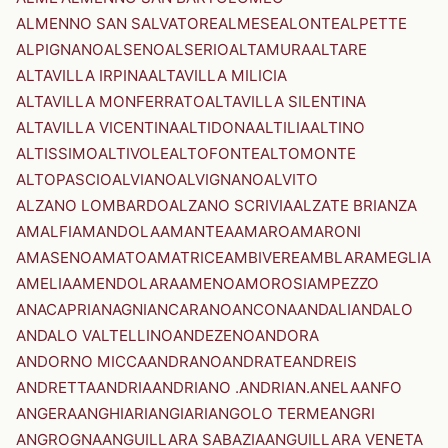
ALMENNO SAN SALVATORE
ALMESE
ALONTE
ALPETTE
ALPIGNANO
ALSENO
ALSERIO
ALTAMURA
ALTARE
ALTAVILLA IRPINA
ALTAVILLA MILICIA
ALTAVILLA MONFERRATO
ALTAVILLA SILENTINA
ALTAVILLA VICENTINA
ALTIDONA
ALTILIA
ALTINO
ALTISSIMO
ALTIVOLE
ALTOFONTE
ALTOMONTE
ALTOPASCIO
ALVIANO
ALVIGNANO
ALVITO
ALZANO LOMBARDO
ALZANO SCRIVIA
ALZATE BRIANZA
AMALFI
AMANDOLA
AMANTEA
AMARO
AMARONI
AMASENO
AMATO
AMATRICE
AMBIVERE
AMBLAR
AMEGLIA
AMELIA
AMENDOLARA
AMENO
AMOROSI
AMPEZZO
ANACAPRI
ANAGNI
ANCARANO
ANCONA
ANDALI
ANDALO
ANDALO VALTELLINO
ANDEZENO
ANDORA
ANDORNO MICCA
ANDRANO
ANDRATE
ANDREIS
ANDRETTA
ANDRIA
ANDRIANO .ANDRIAN.
ANELA
ANFO
ANGERA
ANGHIARI
ANGIARI
ANGOLO TERME
ANGRI
ANGROGNA
ANGUILLARA SABAZIA
ANGUILLARA VENETA