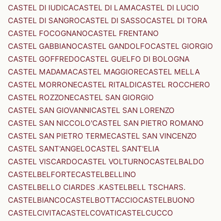
CASTEL DI IUDICA
CASTEL DI LAMA
CASTEL DI LUCIO
CASTEL DI SANGRO
CASTEL DI SASSO
CASTEL DI TORA
CASTEL FOCOGNANO
CASTEL FRENTANO
CASTEL GABBIANO
CASTEL GANDOLFO
CASTEL GIORGIO
CASTEL GOFFREDO
CASTEL GUELFO DI BOLOGNA
CASTEL MADAMA
CASTEL MAGGIORE
CASTEL MELLA
CASTEL MORRONE
CASTEL RITALDI
CASTEL ROCCHERO
CASTEL ROZZONE
CASTEL SAN GIORGIO
CASTEL SAN GIOVANNI
CASTEL SAN LORENZO
CASTEL SAN NICCOLO'
CASTEL SAN PIETRO ROMANO
CASTEL SAN PIETRO TERME
CASTEL SAN VINCENZO
CASTEL SANT'ANGELO
CASTEL SANT'ELIA
CASTEL VISCARDO
CASTEL VOLTURNO
CASTELBALDO
CASTELBELFORTE
CASTELBELLINO
CASTELBELLO CIARDES .KASTELBELL TSCHARS.
CASTELBIANCO
CASTELBOTTACCIO
CASTELBUONO
CASTELCIVITA
CASTELCOVATI
CASTELCUCCO