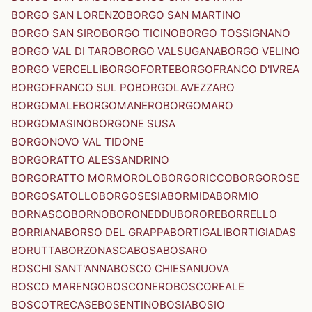
BORGO SAN LORENZO
BORGO SAN MARTINO
BORGO SAN SIRO
BORGO TICINO
BORGO TOSSIGNANO
BORGO VAL DI TARO
BORGO VALSUGANA
BORGO VELINO
BORGO VERCELLI
BORGOFORTE
BORGOFRANCO D'IVREA
BORGOFRANCO SUL PO
BORGOLAVEZZARO
BORGOMALE
BORGOMANERO
BORGOMARO
BORGOMASINO
BORGONE SUSA
BORGONOVO VAL TIDONE
BORGORATTO ALESSANDRINO
BORGORATTO MORMOROLO
BORGORICCO
BORGOROSE
BORGOSATOLLO
BORGOSESIA
BORMIDA
BORMIO
BORNASCO
BORNO
BORONEDDU
BORORE
BORRELLO
BORRIANA
BORSO DEL GRAPPA
BORTIGALI
BORTIGIADAS
BORUTTA
BORZONASCA
BOSA
BOSARO
BOSCHI SANT'ANNA
BOSCO CHIESANUOVA
BOSCO MARENGO
BOSCONERO
BOSCOREALE
BOSCOTRECASE
BOSENTINO
BOSIA
BOSIO