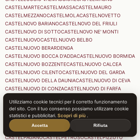
CASTELMARTE
CASTELMASSA
CASTELMAURO
CASTELMEZZANO
CASTELMOLA
CASTELNOVETTO
CASTELNOVO BARIANO
CASTELNOVO DEL FRIULI
CASTELNOVO DI SOTTO
CASTELNOVO NE' MONTI
CASTELNUOVO
CASTELNUOVO BELBO
CASTELNUOVO BERARDENGA
CASTELNUOVO BOCCA D'ADDA
CASTELNUOVO BORMIDA
CASTELNUOVO BOZZENTE
CASTELNUOVO CALCEA
CASTELNUOVO CILENTO
CASTELNUOVO DEL GARDA
CASTELNUOVO DELLA DAUNIA
CASTELNUOVO DI CEVA
CASTELNUOVO DI CONZA
CASTELNUOVO DI FARFA
CASTELNUOVO DI GARFAGNANA
Utilizziamo cookie tecnici per il corretto funzionamento
CASTELNUOVO DI PORTO
CASTELNUOVO DON BOSCO
del sito. Con il tuo consenso possiamo utilizzare cookie
CASTELNUOVO MAGRA
CASTELNUOVO NIGRA
statistici e pubblicitari.
Scopri di più
.
CASTELNUOVO PARANO
CASTELNUOVO RANGONE
Accetta
Rifiuta
CASTELNUOVO SCRIVIA
CASTELNUOVO VAL DI CECINA
CASTELPAGANO
CASTELPETROSO
CASTELPIZZUTO