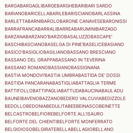
BARGA
BARGAGLI
BARGE
BARGHE
BARI
BARI SARDO
BARIANO
BARICELLA
BARILE
BARISCIANO
BARLASSINA
BARLETTA
BARNI
BAROLO
BARONE CANAVESE
BARONISSI
BARRAFRANCA
BARRALI
BARREA
BARUMINI
BARZAGO
BARZANA
BARZANO'
BARZIO
BASALUZZO
BASCAPE'
BASCHI
BASCIANO
BASELGA DI PINE'
BASELICE
BASIANO
BASICO'
BASIGLIO
BASILIANO
BASSANO BRESCIANO
BASSANO DEL GRAPPA
BASSANO IN TEVERINA
BASSANO ROMANO
BASSIANO
BASSIGNANA
BASTIA MONDOVI'
BASTIA UMBRA
BASTIDA DE' DOSSI
BASTIDA PANCARANA
BASTIGLIA
BATTAGLIA TERME
BATTIFOLLO
BATTIPAGLIA
BATTUDA
BAUCINA
BAULADU
BAUNEI
BAVENO
BAZZANO
BEDERO VALCUVIA
BEDIZZOLE
BEDOLLO
BEDONIA
BEDULITA
BEE
BEINASCO
BEINETTE
BELCASTRO
BELFIORE
BELFORTE ALL'ISAURO
BELFORTE DEL CHIENTI
BELFORTE MONFERRATO
BELGIOIOSO
BELGIRATE
BELLA
BELLAGIO
BELLANO