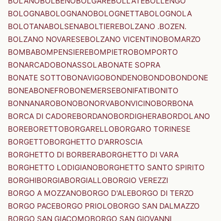
BOLANO
BOLBENO
BOLGARE
BOLLATE
BOLLENGO
BOLOGNA
BOLOGNANO
BOLOGNETTA
BOLOGNOLA
BOLOTANA
BOLSENA
BOLTIERE
BOLZANO .BOZEN.
BOLZANO NOVARESE
BOLZANO VICENTINO
BOMARZO
BOMBA
BOMPENSIERE
BOMPIETRO
BOMPORTO
BONARCADO
BONASSOLA
BONATE SOPRA
BONATE SOTTO
BONAVIGO
BONDENO
BONDO
BONDONE
BONEA
BONEFRO
BONEMERSE
BONIFATI
BONITO
BONNANARO
BONO
BONORVA
BONVICINO
BORBONA
BORCA DI CADORE
BORDANO
BORDIGHERA
BORDOLANO
BORE
BORETTO
BORGARELLO
BORGARO TORINESE
BORGETTO
BORGHETTO D'ARROSCIA
BORGHETTO DI BORBERA
BORGHETTO DI VARA
BORGHETTO LODIGIANO
BORGHETTO SANTO SPIRITO
BORGHI
BORGIA
BORGIALLO
BORGIO VEREZZI
BORGO A MOZZANO
BORGO D'ALE
BORGO DI TERZO
BORGO PACE
BORGO PRIOLO
BORGO SAN DALMAZZO
BORGO SAN GIACOMO
BORGO SAN GIOVANNI