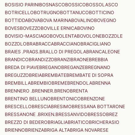
BOSISIO PARINI
BOSNASCO
BOSSICO
BOSSOLASCO
BOTRICELLO
BOTRUGNO
BOTTANUCO
BOTTICINO
BOTTIDDA
BOVA
BOVA MARINA
BOVALINO
BOVEGNO
BOVES
BOVEZZO
BOVILLE ERNICA
BOVINO
BOVISIO-MASCIAGO
BOVOLENTA
BOVOLONE
BOZZOLE
BOZZOLO
BRA
BRACCA
BRACCIANO
BRACIGLIANO
BRAIES .PRAGS.
BRALLO DI PREGOLA
BRANCALEONE
BRANDICO
BRANDIZZO
BRANZI
BRAONE
BREBBIA
BREDA DI PIAVE
BREGANO
BREGANZE
BREGNANO
BREGUZZO
BREIA
BREMBATE
BREMBATE DI SOPRA
BREMBILLA
BREMBIO
BREME
BRENDOLA
BRENNA
BRENNERO .BRENNER.
BRENO
BRENTA
BRENTINO BELLUNO
BRENTONICO
BRENZONE
BRESCELLO
BRESCIA
BRESIMO
BRESSANA BOTTARONE
BRESSANONE .BRIXEN.
BRESSANVIDO
BRESSO
BREZ
BREZZO DI BEDERO
BRIAGLIA
BRIATICO
BRICHERASIO
BRIENNO
BRIENZA
BRIGA ALTA
BRIGA NOVARESE