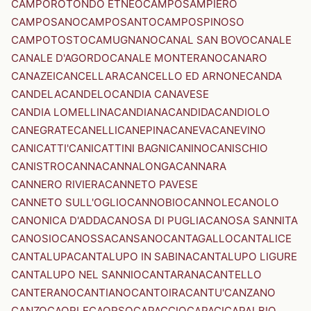
CAMPOROTONDO ETNEO
CAMPOSAMPIERO
CAMPOSANO
CAMPOSANTO
CAMPOSPINOSO
CAMPOTOSTO
CAMUGNANO
CANAL SAN BOVO
CANALE
CANALE D'AGORDO
CANALE MONTERANO
CANARO
CANAZEI
CANCELLARA
CANCELLO ED ARNONE
CANDA
CANDELA
CANDELO
CANDIA CANAVESE
CANDIA LOMELLINA
CANDIANA
CANDIDA
CANDIOLO
CANEGRATE
CANELLI
CANEPINA
CANEVA
CANEVINO
CANICATTI'
CANICATTINI BAGNI
CANINO
CANISCHIO
CANISTRO
CANNA
CANNALONGA
CANNARA
CANNERO RIVIERA
CANNETO PAVESE
CANNETO SULL'OGLIO
CANNOBIO
CANNOLE
CANOLO
CANONICA D'ADDA
CANOSA DI PUGLIA
CANOSA SANNITA
CANOSIO
CANOSSA
CANSANO
CANTAGALLO
CANTALICE
CANTALUPA
CANTALUPO IN SABINA
CANTALUPO LIGURE
CANTALUPO NEL SANNIO
CANTARANA
CANTELLO
CANTERANO
CANTIANO
CANTOIRA
CANTU'
CANZANO
CANZO
CAORLE
CAORSO
CAPACCIO
CAPACI
CAPALBIO