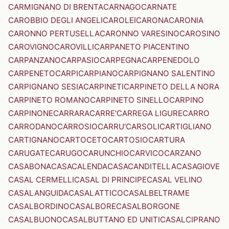
CARMIGNANO DI BRENTA
CARNAGO
CARNATE
CAROBBIO DEGLI ANGELI
CAROLEI
CARONA
CARONIA
CARONNO PERTUSELLA
CARONNO VARESINO
CAROSINO
CAROVIGNO
CAROVILLI
CARPANETO PIACENTINO
CARPANZANO
CARPASIO
CARPEGNA
CARPENEDOLO
CARPENETO
CARPI
CARPIANO
CARPIGNANO SALENTINO
CARPIGNANO SESIA
CARPINETI
CARPINETO DELLA NORA
CARPINETO ROMANO
CARPINETO SINELLO
CARPINO
CARPINONE
CARRARA
CARRE'
CARREGA LIGURE
CARRO
CARRODANO
CARROSIO
CARRU'
CARSOLI
CARTIGLIANO
CARTIGNANO
CARTOCETO
CARTOSIO
CARTURA
CARUGATE
CARUGO
CARUNCHIO
CARVICO
CARZANO
CASABONA
CASACALENDA
CASACANDITELLA
CASAGIOVE
CASAL CERMELLI
CASAL DI PRINCIPE
CASAL VELINO
CASALANGUIDA
CASALATTICO
CASALBELTRAME
CASALBORDINO
CASALBORE
CASALBORGONE
CASALBUONO
CASALBUTTANO ED UNITI
CASALCIPRANO