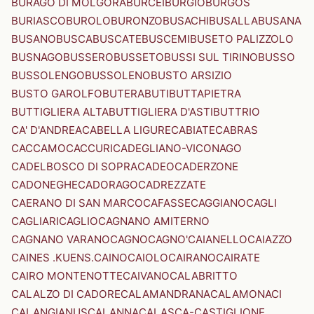
BURAGO DI MOLGORA
BURCEI
BURGIO
BURGOS
BURIASCO
BUROLO
BURONZO
BUSACHI
BUSALLA
BUSANA
BUSANO
BUSCA
BUSCATE
BUSCEMI
BUSETO PALIZZOLO
BUSNAGO
BUSSERO
BUSSETO
BUSSI SUL TIRINO
BUSSO
BUSSOLENGO
BUSSOLENO
BUSTO ARSIZIO
BUSTO GAROLFO
BUTERA
BUTI
BUTTAPIETRA
BUTTIGLIERA ALTA
BUTTIGLIERA D'ASTI
BUTTRIO
CA' D'ANDREA
CABELLA LIGURE
CABIATE
CABRAS
CACCAMO
CACCURI
CADEGLIANO-VICONAGO
CADELBOSCO DI SOPRA
CADEO
CADERZONE
CADONEGHE
CADORAGO
CADREZZATE
CAERANO DI SAN MARCO
CAFASSE
CAGGIANO
CAGLI
CAGLIARI
CAGLIO
CAGNANO AMITERNO
CAGNANO VARANO
CAGNO
CAGNO'
CAIANELLO
CAIAZZO
CAINES .KUENS.
CAINO
CAIOLO
CAIRANO
CAIRATE
CAIRO MONTENOTTE
CAIVANO
CALABRITTO
CALALZO DI CADORE
CALAMANDRANA
CALAMONACI
CALANGIANUS
CALANNA
CALASCA-CASTIGLIONE