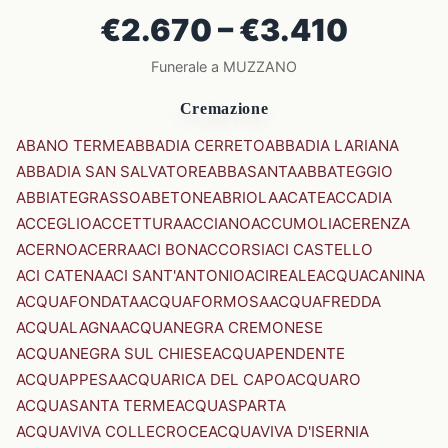
€2.670 – €3.410
Funerale a MUZZANO
Cremazione
ABANO TERME
ABBADIA CERRETO
ABBADIA LARIANA
ABBADIA SAN SALVATORE
ABBASANTA
ABBATEGGIO
ABBIATEGRASSO
ABETONE
ABRIOLA
ACATE
ACCADIA
ACCEGLIO
ACCETTURA
ACCIANO
ACCUMOLI
ACERENZA
ACERNO
ACERRA
ACI BONACCORSI
ACI CASTELLO
ACI CATENA
ACI SANT'ANTONIO
ACIREALE
ACQUACANINA
ACQUAFONDATA
ACQUAFORMOSA
ACQUAFREDDA
ACQUALAGNA
ACQUANEGRA CREMONESE
ACQUANEGRA SUL CHIESE
ACQUAPENDENTE
ACQUAPPESA
ACQUARICA DEL CAPO
ACQUARO
ACQUASANTA TERME
ACQUASPARTA
ACQUAVIVA COLLECROCE
ACQUAVIVA D'ISERNIA