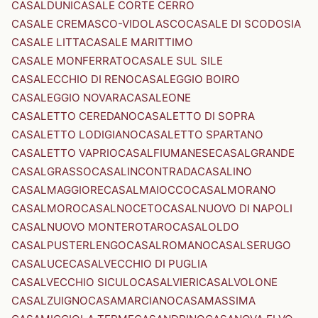
CASALDUNI
CASALE CORTE CERRO
CASALE CREMASCO-VIDOLASCO
CASALE DI SCODOSIA
CASALE LITTA
CASALE MARITTIMO
CASALE MONFERRATO
CASALE SUL SILE
CASALECCHIO DI RENO
CASALEGGIO BOIRO
CASALEGGIO NOVARA
CASALEONE
CASALETTO CEREDANO
CASALETTO DI SOPRA
CASALETTO LODIGIANO
CASALETTO SPARTANO
CASALETTO VAPRIO
CASALFIUMANESE
CASALGRANDE
CASALGRASSO
CASALINCONTRADA
CASALINO
CASALMAGGIORE
CASALMAIOCCO
CASALMORANO
CASALMORO
CASALNOCETO
CASALNUOVO DI NAPOLI
CASALNUOVO MONTEROTARO
CASALOLDO
CASALPUSTERLENGO
CASALROMANO
CASALSERUGO
CASALUCE
CASALVECCHIO DI PUGLIA
CASALVECCHIO SICULO
CASALVIERI
CASALVOLONE
CASALZUIGNO
CASAMARCIANO
CASAMASSIMA