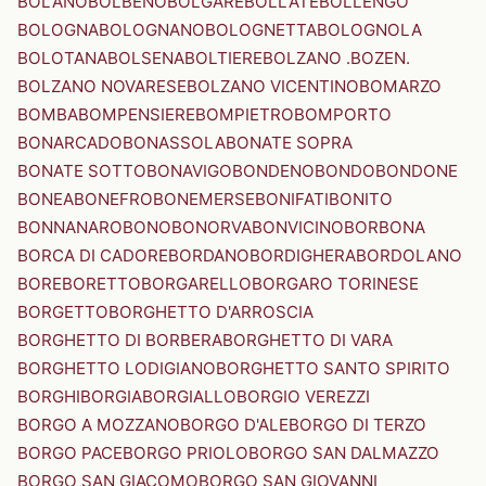
BOLANO
BOLBENO
BOLGARE
BOLLATE
BOLLENGO
BOLOGNA
BOLOGNANO
BOLOGNETTA
BOLOGNOLA
BOLOTANA
BOLSENA
BOLTIERE
BOLZANO .BOZEN.
BOLZANO NOVARESE
BOLZANO VICENTINO
BOMARZO
BOMBA
BOMPENSIERE
BOMPIETRO
BOMPORTO
BONARCADO
BONASSOLA
BONATE SOPRA
BONATE SOTTO
BONAVIGO
BONDENO
BONDO
BONDONE
BONEA
BONEFRO
BONEMERSE
BONIFATI
BONITO
BONNANARO
BONO
BONORVA
BONVICINO
BORBONA
BORCA DI CADORE
BORDANO
BORDIGHERA
BORDOLANO
BORE
BORETTO
BORGARELLO
BORGARO TORINESE
BORGETTO
BORGHETTO D'ARROSCIA
BORGHETTO DI BORBERA
BORGHETTO DI VARA
BORGHETTO LODIGIANO
BORGHETTO SANTO SPIRITO
BORGHI
BORGIA
BORGIALLO
BORGIO VEREZZI
BORGO A MOZZANO
BORGO D'ALE
BORGO DI TERZO
BORGO PACE
BORGO PRIOLO
BORGO SAN DALMAZZO
BORGO SAN GIACOMO
BORGO SAN GIOVANNI