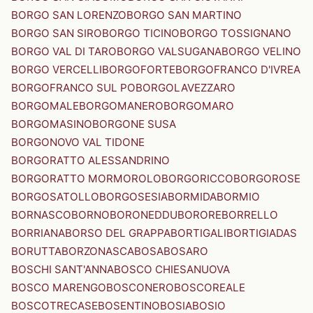
BORGO SAN LORENZO
BORGO SAN MARTINO
BORGO SAN SIRO
BORGO TICINO
BORGO TOSSIGNANO
BORGO VAL DI TARO
BORGO VALSUGANA
BORGO VELINO
BORGO VERCELLI
BORGOFORTE
BORGOFRANCO D'IVREA
BORGOFRANCO SUL PO
BORGOLAVEZZARO
BORGOMALE
BORGOMANERO
BORGOMARO
BORGOMASINO
BORGONE SUSA
BORGONOVO VAL TIDONE
BORGORATTO ALESSANDRINO
BORGORATTO MORMOROLO
BORGORICCO
BORGOROSE
BORGOSATOLLO
BORGOSESIA
BORMIDA
BORMIO
BORNASCO
BORNO
BORONEDDU
BORORE
BORRELLO
BORRIANA
BORSO DEL GRAPPA
BORTIGALI
BORTIGIADAS
BORUTTA
BORZONASCA
BOSA
BOSARO
BOSCHI SANT'ANNA
BOSCO CHIESANUOVA
BOSCO MARENGO
BOSCONERO
BOSCOREALE
BOSCOTRECASE
BOSENTINO
BOSIA
BOSIO