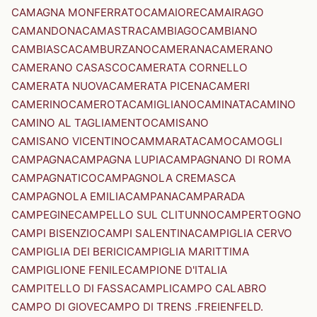
CAMAGNA MONFERRATO
CAMAIORE
CAMAIRAGO
CAMANDONA
CAMASTRA
CAMBIAGO
CAMBIANO
CAMBIASCA
CAMBURZANO
CAMERANA
CAMERANO
CAMERANO CASASCO
CAMERATA CORNELLO
CAMERATA NUOVA
CAMERATA PICENA
CAMERI
CAMERINO
CAMEROTA
CAMIGLIANO
CAMINATA
CAMINO
CAMINO AL TAGLIAMENTO
CAMISANO
CAMISANO VICENTINO
CAMMARATA
CAMO
CAMOGLI
CAMPAGNA
CAMPAGNA LUPIA
CAMPAGNANO DI ROMA
CAMPAGNATICO
CAMPAGNOLA CREMASCA
CAMPAGNOLA EMILIA
CAMPANA
CAMPARADA
CAMPEGINE
CAMPELLO SUL CLITUNNO
CAMPERTOGNO
CAMPI BISENZIO
CAMPI SALENTINA
CAMPIGLIA CERVO
CAMPIGLIA DEI BERICI
CAMPIGLIA MARITTIMA
CAMPIGLIONE FENILE
CAMPIONE D'ITALIA
CAMPITELLO DI FASSA
CAMPLI
CAMPO CALABRO
CAMPO DI GIOVE
CAMPO DI TRENS .FREIENFELD.