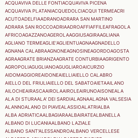
ACQUAVIVA DELLE FONTI
ACQUAVIVA PICENA
ACQUAVIVA PLATANI
ACQUEDOLCI
ACQUI TERME
ACRI
ACUTO
ADELFIA
ADRANO
ADRARA SAN MARTINO
ADRARA SAN ROCCO
ADRIA
ADRO
AFFI
AFFILE
AFRAGOLA
AFRICO
AGAZZANO
AGEROLA
AGGIUS
AGIRA
AGLIANA
AGLIANO TERME
AGLIE'
AGLIENTU
AGNA
AGNADELLO
AGNANA CALABRA
AGNONE
AGNOSINE
AGORDO
AGOSTA
AGRA
AGRATE BRIANZA
AGRATE CONTURBIA
AGRIGENTO
AGROPOLI
AGUGLIANO
AGUGLIARO
AICURZIO
AIDOMAGGIORE
AIDONE
AIELLI
AIELLO CALABRO
AIELLO DEL FRIULI
AIELLO DEL SABATO
AIETA
AILANO
AILOCHE
AIRASCA
AIROLA
AIROLE
AIRUNO
AISONE
ALA
ALA DI STURA
ALA' DEI SARDI
ALAGNA
ALAGNA VALSESIA
ALANNO
ALANO DI PIAVE
ALASSIO
ALATRI
ALBA
ALBA ADRIATICA
ALBAGIARA
ALBAIRATE
ALBANELLA
ALBANO DI LUCANIA
ALBANO LAZIALE
ALBANO SANT'ALESSANDRO
ALBANO VERCELLESE