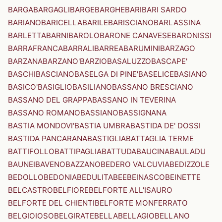
BARGA
BARGAGLI
BARGE
BARGHE
BARI
BARI SARDO
BARIANO
BARICELLA
BARILE
BARISCIANO
BARLASSINA
BARLETTA
BARNI
BAROLO
BARONE CANAVESE
BARONISSI
BARRAFRANCA
BARRALI
BARREA
BARUMINI
BARZAGO
BARZANA
BARZANO'
BARZIO
BASALUZZO
BASCAPE'
BASCHI
BASCIANO
BASELGA DI PINE'
BASELICE
BASIANO
BASICO'
BASIGLIO
BASILIANO
BASSANO BRESCIANO
BASSANO DEL GRAPPA
BASSANO IN TEVERINA
BASSANO ROMANO
BASSIANO
BASSIGNANA
BASTIA MONDOVI'
BASTIA UMBRA
BASTIDA DE' DOSSI
BASTIDA PANCARANA
BASTIGLIA
BATTAGLIA TERME
BATTIFOLLO
BATTIPAGLIA
BATTUDA
BAUCINA
BAULADU
BAUNEI
BAVENO
BAZZANO
BEDERO VALCUVIA
BEDIZZOLE
BEDOLLO
BEDONIA
BEDULITA
BEE
BEINASCO
BEINETTE
BELCASTRO
BELFIORE
BELFORTE ALL'ISAURO
BELFORTE DEL CHIENTI
BELFORTE MONFERRATO
BELGIOIOSO
BELGIRATE
BELLA
BELLAGIO
BELLANO