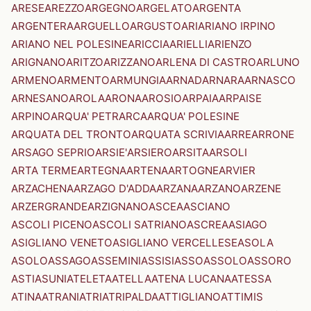
ARESE
AREZZO
ARGEGNO
ARGELATO
ARGENTA
ARGENTERA
ARGUELLO
ARGUSTO
ARI
ARIANO IRPINO
ARIANO NEL POLESINE
ARICCIA
ARIELLI
ARIENZO
ARIGNANO
ARITZO
ARIZZANO
ARLENA DI CASTRO
ARLUNO
ARMENO
ARMENTO
ARMUNGIA
ARNAD
ARNARA
ARNASCO
ARNESANO
AROLA
ARONA
AROSIO
ARPAIA
ARPAISE
ARPINO
ARQUA' PETRARCA
ARQUA' POLESINE
ARQUATA DEL TRONTO
ARQUATA SCRIVIA
ARRE
ARRONE
ARSAGO SEPRIO
ARSIE'
ARSIERO
ARSITA
ARSOLI
ARTA TERME
ARTEGNA
ARTENA
ARTOGNE
ARVIER
ARZACHENA
ARZAGO D'ADDA
ARZANA
ARZANO
ARZENE
ARZERGRANDE
ARZIGNANO
ASCEA
ASCIANO
ASCOLI PICENO
ASCOLI SATRIANO
ASCREA
ASIAGO
ASIGLIANO VENETO
ASIGLIANO VERCELLESE
ASOLA
ASOLO
ASSAGO
ASSEMINI
ASSISI
ASSO
ASSOLO
ASSORO
ASTI
ASUNI
ATELETA
ATELLA
ATENA LUCANA
ATESSA
ATINA
ATRANI
ATRI
ATRIPALDA
ATTIGLIANO
ATTIMIS