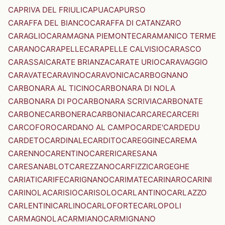
CAPRIVA DEL FRIULI
CAPUA
CAPURSO
CARAFFA DEL BIANCO
CARAFFA DI CATANZARO
CARAGLIO
CARAMAGNA PIEMONTE
CARAMANICO TERME
CARANO
CARAPELLE
CARAPELLE CALVISIO
CARASCO
CARASSAI
CARATE BRIANZA
CARATE URIO
CARAVAGGIO
CARAVATE
CARAVINO
CARAVONICA
CARBOGNANO
CARBONARA AL TICINO
CARBONARA DI NOLA
CARBONARA DI PO
CARBONARA SCRIVIA
CARBONATE
CARBONE
CARBONERA
CARBONIA
CARCARE
CARCERI
CARCOFORO
CARDANO AL CAMPO
CARDE'
CARDEDU
CARDETO
CARDINALE
CARDITO
CAREGGINE
CAREMA
CARENNO
CARENTINO
CARERI
CARESANA
CARESANABLOT
CAREZZANO
CARFIZZI
CARGEGHE
CARIATI
CARIFE
CARIGNANO
CARIMATE
CARINARO
CARINI
CARINOLA
CARISIO
CARISOLO
CARLANTINO
CARLAZZO
CARLENTINI
CARLINO
CARLOFORTE
CARLOPOLI
CARMAGNOLA
CARMIANO
CARMIGNANO