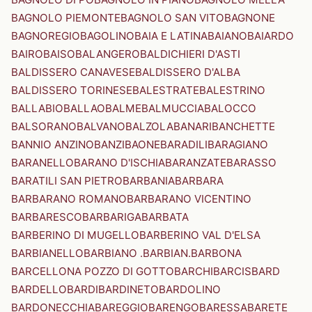
BAGNOLO PIEMONTE
BAGNOLO SAN VITO
BAGNONE
BAGNOREGIO
BAGOLINO
BAIA E LATINA
BAIANO
BAIARDO
BAIRO
BAISO
BALANGERO
BALDICHIERI D'ASTI
BALDISSERO CANAVESE
BALDISSERO D'ALBA
BALDISSERO TORINESE
BALESTRATE
BALESTRINO
BALLABIO
BALLAO
BALME
BALMUCCIA
BALOCCO
BALSORANO
BALVANO
BALZOLA
BANARI
BANCHETTE
BANNIO ANZINO
BANZI
BAONE
BARADILI
BARAGIANO
BARANELLO
BARANO D'ISCHIA
BARANZATE
BARASSO
BARATILI SAN PIETRO
BARBANIA
BARBARA
BARBARANO ROMANO
BARBARANO VICENTINO
BARBARESCO
BARBARIGA
BARBATA
BARBERINO DI MUGELLO
BARBERINO VAL D'ELSA
BARBIANELLO
BARBIANO .BARBIAN.
BARBONA
BARCELLONA POZZO DI GOTTO
BARCHI
BARCIS
BARD
BARDELLO
BARDI
BARDINETO
BARDOLINO
BARDONECCHIA
BAREGGIO
BARENGO
BARESSA
BARETE