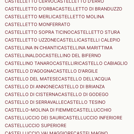
CASTELLETTO CERVO
CASTELLETTO D'ERRO
CASTELLETTO D'ORBA
CASTELLETTO DI BRANDUZZO
CASTELLETTO MERLI
CASTELLETTO MOLINA
CASTELLETTO MONFERRATO
CASTELLETTO SOPRA TICINO
CASTELLETTO STURA
CASTELLETTO UZZONE
CASTELLI
CASTELLI CALEPIO
CASTELLINA IN CHIANTI
CASTELLINA MARITTIMA
CASTELLINALDO
CASTELLINO DEL BIFERNO
CASTELLINO TANARO
CASTELLIRI
CASTELLO CABIAGLIO
CASTELLO D'AGOGNA
CASTELLO D'ARGILE
CASTELLO DEL MATESE
CASTELLO DELL'ACQUA
CASTELLO DI ANNONE
CASTELLO DI BRIANZA
CASTELLO DI CISTERNA
CASTELLO DI GODEGO
CASTELLO DI SERRAVALLE
CASTELLO TESINO
CASTELLO-MOLINA DI FIEMME
CASTELLUCCHIO
CASTELLUCCIO DEI SAURI
CASTELLUCCIO INFERIORE
CASTELLUCCIO SUPERIORE
CASTELLUCCIO VALMAGGIORE
CASTELMAGNO