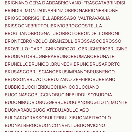
BRIGNANO GERA D'ADDA
BRIGNANO-FRASCATA
BRINDISI
BRINDISI MONTAGNA
BRINZIO
BRIONA
BRIONE
BRIONE
BRIOSCO
BRISIGHELLA
BRISSAGO-VALTRAVAGLIA
BRISSOGNE
BRITTOLI
BRIVIO
BROCCOSTELLA
BROGLIANO
BROGNATURO
BROLO
BRONDELLO
BRONI
BRONTE
BRONZOLO .BRANZOLL.
BROSSASCO
BROSSO
BROVELLO-CARPUGNINO
BROZOLO
BRUGHERIO
BRUGINE
BRUGNATO
BRUGNERA
BRUINO
BRUMANO
BRUNATE
BRUNELLO
BRUNICO .BRUNECK.
BRUNO
BRUSAPORTO
BRUSASCO
BRUSCIANO
BRUSIMPIANO
BRUSNENGO
BRUSSON
BRUZOLO
BRUZZANO ZEFFIRIO
BUBBIANO
BUBBIO
BUCCHERI
BUCCHIANICO
BUCCIANO
BUCCINASCO
BUCCINO
BUCINE
BUDDUSO'
BUDOIA
BUDONI
BUDRIO
BUGGERRU
BUGGIANO
BUGLIO IN MONTE
BUGNARA
BUGUGGIATE
BUJA
BULCIAGO
BULGAROGRASSO
BULTEI
BULZI
BUONABITACOLO
BUONALBERGO
BUONCONVENTO
BUONVICINO