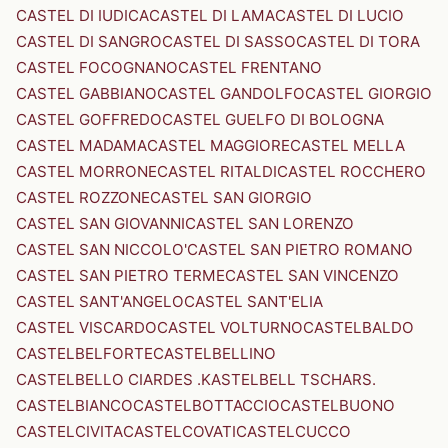
CASTEL DI IUDICA
CASTEL DI LAMA
CASTEL DI LUCIO
CASTEL DI SANGRO
CASTEL DI SASSO
CASTEL DI TORA
CASTEL FOCOGNANO
CASTEL FRENTANO
CASTEL GABBIANO
CASTEL GANDOLFO
CASTEL GIORGIO
CASTEL GOFFREDO
CASTEL GUELFO DI BOLOGNA
CASTEL MADAMA
CASTEL MAGGIORE
CASTEL MELLA
CASTEL MORRONE
CASTEL RITALDI
CASTEL ROCCHERO
CASTEL ROZZONE
CASTEL SAN GIORGIO
CASTEL SAN GIOVANNI
CASTEL SAN LORENZO
CASTEL SAN NICCOLO'
CASTEL SAN PIETRO ROMANO
CASTEL SAN PIETRO TERME
CASTEL SAN VINCENZO
CASTEL SANT'ANGELO
CASTEL SANT'ELIA
CASTEL VISCARDO
CASTEL VOLTURNO
CASTELBALDO
CASTELBELFORTE
CASTELBELLINO
CASTELBELLO CIARDES .KASTELBELL TSCHARS.
CASTELBIANCO
CASTELBOTTACCIO
CASTELBUONO
CASTELCIVITA
CASTELCOVATI
CASTELCUCCO