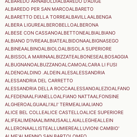
ALBAREDO ARNABOLDI
ALBAREDO D'ADIGE
ALBAREDO PER SAN MARCO
ALBARETO
ALBARETTO DELLA TORRE
ALBAVILLA
ALBENGA
ALBERA LIGURE
ALBEROBELLO
ALBERONA
ALBESE CON CASSANO
ALBETTONE
ALBI
ALBIANO
ALBIANO D'IVREA
ALBIATE
ALBIDONA
ALBIGNASEGO
ALBINEA
ALBINO
ALBIOLO
ALBISOLA SUPERIORE
ALBISSOLA MARINA
ALBIZZATE
ALBONESE
ALBOSAGGIA
ALBUGNANO
ALBUZZANO
ALCAMO
ALCARA LI FUSI
ALDENO
ALDINO .ALDEIN.
ALES
ALESSANDRIA
ALESSANDRIA DEL CARRETTO
ALESSANDRIA DELLA ROCCA
ALESSANO
ALEZIO
ALFANO
ALFEDENA
ALFIANELLO
ALFIANO NATTA
ALFONSINE
ALGHERO
ALGUA
ALI'
ALI' TERME
ALIA
ALIANO
ALICE BEL COLLE
ALICE CASTELLO
ALICE SUPERIORE
ALIFE
ALIMENA
ALIMINUSA
ALLAI
ALLEGHE
ALLEIN
ALLERONA
ALLISTE
ALLUMIERE
ALLUVIONI CAMBIO'
ALME'
ALMENNO SAN BARTOLOMEO