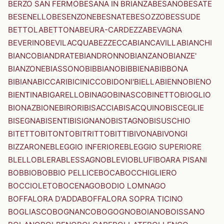
BERZO SAN FERMO
BESANA IN BRIANZA
BESANO
BESATE
BESENELLO
BESENZONE
BESNATE
BESOZZO
BESSUDE
BETTOLA
BETTONA
BEURA-CARDEZZA
BEVAGNA
BEVERINO
BEVILACQUA
BEZZECCA
BIANCAVILLA
BIANCHI
BIANCO
BIANDRATE
BIANDRONNO
BIANZANO
BIANZE'
BIANZONE
BIASSONO
BIBBIANO
BIBBIENA
BIBBONA
BIBIANA
BICCARI
BICINICCO
BIDONI'
BIELLA
BIENNO
BIENO
BIENTINA
BIGARELLO
BINAGO
BINASCO
BINETTO
BIOGLIO
BIONAZ
BIONE
BIRORI
BISACCIA
BISACQUINO
BISCEGLIE
BISEGNA
BISENTI
BISIGNANO
BISTAGNO
BISUSCHIO
BITETTO
BITONTO
BITRITTO
BITTI
BIVONA
BIVONGI
BIZZARONE
BLEGGIO INFERIORE
BLEGGIO SUPERIORE
BLELLO
BLERA
BLESSAGNO
BLEVIO
BLUFI
BOARA PISANI
BOBBIO
BOBBIO PELLICE
BOCA
BOCCHIGLIERO
BOCCIOLETO
BOCENAGO
BODIO LOMNAGO
BOFFALORA D'ADDA
BOFFALORA SOPRA TICINO
BOGLIASCO
BOGNANCO
BOGOGNO
BOIANO
BOISSANO