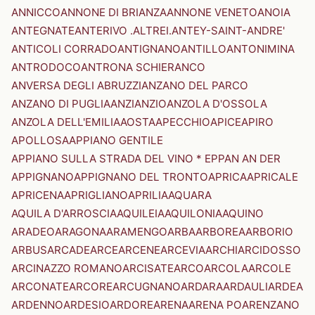
ANNICCO
ANNONE DI BRIANZA
ANNONE VENETO
ANOIA
ANTEGNATE
ANTERIVO .ALTREI.
ANTEY-SAINT-ANDRE'
ANTICOLI CORRADO
ANTIGNANO
ANTILLO
ANTONIMINA
ANTRODOCO
ANTRONA SCHIERANCO
ANVERSA DEGLI ABRUZZI
ANZANO DEL PARCO
ANZANO DI PUGLIA
ANZI
ANZIO
ANZOLA D'OSSOLA
ANZOLA DELL'EMILIA
AOSTA
APECCHIO
APICE
APIRO
APOLLOSA
APPIANO GENTILE
APPIANO SULLA STRADA DEL VINO * EPPAN AN DER
APPIGNANO
APPIGNANO DEL TRONTO
APRICA
APRICALE
APRICENA
APRIGLIANO
APRILIA
AQUARA
AQUILA D'ARROSCIA
AQUILEIA
AQUILONIA
AQUINO
ARADEO
ARAGONA
ARAMENGO
ARBA
ARBOREA
ARBORIO
ARBUS
ARCADE
ARCE
ARCENE
ARCEVIA
ARCHI
ARCIDOSSO
ARCINAZZO ROMANO
ARCISATE
ARCO
ARCOLA
ARCOLE
ARCONATE
ARCORE
ARCUGNANO
ARDARA
ARDAULI
ARDEA
ARDENNO
ARDESIO
ARDORE
ARENA
ARENA PO
ARENZANO