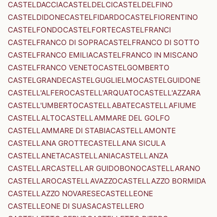
CASTELDACCIA
CASTELDELCI
CASTELDELFINO
CASTELDIDONE
CASTELFIDARDO
CASTELFIORENTINO
CASTELFONDO
CASTELFORTE
CASTELFRANCI
CASTELFRANCO DI SOPRA
CASTELFRANCO DI SOTTO
CASTELFRANCO EMILIA
CASTELFRANCO IN MISCANO
CASTELFRANCO VENETO
CASTELGOMBERTO
CASTELGRANDE
CASTELGUGLIELMO
CASTELGUIDONE
CASTELL'ALFERO
CASTELL'ARQUATO
CASTELL'AZZARA
CASTELL'UMBERTO
CASTELLABATE
CASTELLAFIUME
CASTELLALTO
CASTELLAMMARE DEL GOLFO
CASTELLAMMARE DI STABIA
CASTELLAMONTE
CASTELLANA GROTTE
CASTELLANA SICULA
CASTELLANETA
CASTELLANIA
CASTELLANZA
CASTELLAR
CASTELLAR GUIDOBONO
CASTELLARANO
CASTELLARO
CASTELLAVAZZO
CASTELLAZZO BORMIDA
CASTELLAZZO NOVARESE
CASTELLEONE
CASTELLEONE DI SUASA
CASTELLERO