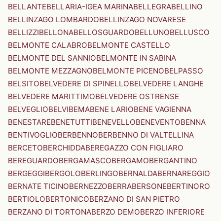
BELLANTE
BELLARIA-IGEA MARINA
BELLEGRA
BELLINO
BELLINZAGO LOMBARDO
BELLINZAGO NOVARESE
BELLIZZI
BELLONA
BELLOSGUARDO
BELLUNO
BELLUSCO
BELMONTE CALABRO
BELMONTE CASTELLO
BELMONTE DEL SANNIO
BELMONTE IN SABINA
BELMONTE MEZZAGNO
BELMONTE PICENO
BELPASSO
BELSITO
BELVEDERE DI SPINELLO
BELVEDERE LANGHE
BELVEDERE MARITTIMO
BELVEDERE OSTRENSE
BELVEGLIO
BELVI
BEMA
BENE LARIO
BENE VAGIENNA
BENESTARE
BENETUTTI
BENEVELLO
BENEVENTO
BENNA
BENTIVOGLIO
BERBENNO
BERBENNO DI VALTELLINA
BERCETO
BERCHIDDA
BEREGAZZO CON FIGLIARO
BEREGUARDO
BERGAMASCO
BERGAMO
BERGANTINO
BERGEGGI
BERGOLO
BERLINGO
BERNALDA
BERNAREGGIO
BERNATE TICINO
BERNEZZO
BERRA
BERSONE
BERTINORO
BERTIOLO
BERTONICO
BERZANO DI SAN PIETRO
BERZANO DI TORTONA
BERZO DEMO
BERZO INFERIORE