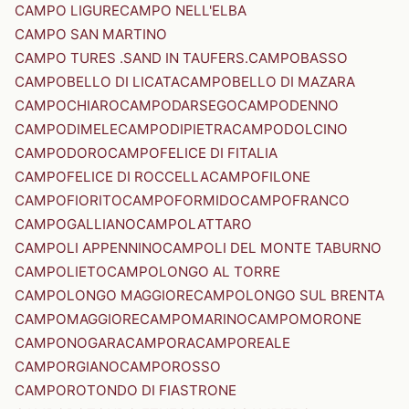
CAMPO LIGURE
CAMPO NELL'ELBA
CAMPO SAN MARTINO
CAMPO TURES .SAND IN TAUFERS.
CAMPOBASSO
CAMPOBELLO DI LICATA
CAMPOBELLO DI MAZARA
CAMPOCHIARO
CAMPODARSEGO
CAMPODENNO
CAMPODIMELE
CAMPODIPIETRA
CAMPODOLCINO
CAMPODORO
CAMPOFELICE DI FITALIA
CAMPOFELICE DI ROCCELLA
CAMPOFILONE
CAMPOFIORITO
CAMPOFORMIDO
CAMPOFRANCO
CAMPOGALLIANO
CAMPOLATTARO
CAMPOLI APPENNINO
CAMPOLI DEL MONTE TABURNO
CAMPOLIETO
CAMPOLONGO AL TORRE
CAMPOLONGO MAGGIORE
CAMPOLONGO SUL BRENTA
CAMPOMAGGIORE
CAMPOMARINO
CAMPOMORONE
CAMPONOGARA
CAMPORA
CAMPOREALE
CAMPORGIANO
CAMPOROSSO
CAMPOROTONDO DI FIASTRONE