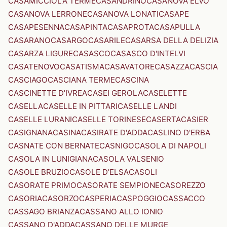
CASAMICCIOLA TERME
CASANDRINO
CASANOVA ELVO
CASANOVA LERRONE
CASANOVA LONATI
CASAPE
CASAPESENNA
CASAPINTA
CASAPROTA
CASAPULLA
CASARANO
CASARGO
CASARILE
CASARSA DELLA DELIZIA
CASARZA LIGURE
CASASCO
CASASCO D'INTELVI
CASATENOVO
CASATISMA
CASAVATORE
CASAZZA
CASCIA
CASCIAGO
CASCIANA TERME
CASCINA
CASCINETTE D'IVREA
CASEI GEROLA
CASELETTE
CASELLA
CASELLE IN PITTARI
CASELLE LANDI
CASELLE LURANI
CASELLE TORINESE
CASERTA
CASIER
CASIGNANA
CASINA
CASIRATE D'ADDA
CASLINO D'ERBA
CASNATE CON BERNATE
CASNIGO
CASOLA DI NAPOLI
CASOLA IN LUNIGIANA
CASOLA VALSENIO
CASOLE BRUZIO
CASOLE D'ELSA
CASOLI
CASORATE PRIMO
CASORATE SEMPIONE
CASOREZZO
CASORIA
CASORZO
CASPERIA
CASPOGGIO
CASSACCO
CASSAGO BRIANZA
CASSANO ALLO IONIO
CASSANO D'ADDA
CASSANO DELLE MURGE