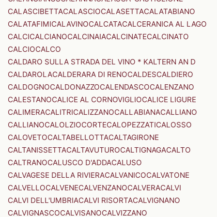
CALASCIBETTA
CALASCIO
CALASETTA
CALATABIANO
CALATAFIMI
CALAVINO
CALCATA
CALCERANICA AL LAGO
CALCI
CALCIANO
CALCINAIA
CALCINATE
CALCINATO
CALCIO
CALCO
CALDARO SULLA STRADA DEL VINO * KALTERN AN D
CALDAROLA
CALDERARA DI RENO
CALDES
CALDIERO
CALDOGNO
CALDONAZZO
CALENDASCO
CALENZANO
CALESTANO
CALICE AL CORNOVIGLIO
CALICE LIGURE
CALIMERA
CALITRI
CALIZZANO
CALLABIANA
CALLIANO
CALLIANO
CALOLZIOCORTE
CALOPEZZATI
CALOSSO
CALOVETO
CALTABELLOTTA
CALTAGIRONE
CALTANISSETTA
CALTAVUTURO
CALTIGNAGA
CALTO
CALTRANO
CALUSCO D'ADDA
CALUSO
CALVAGESE DELLA RIVIERA
CALVANICO
CALVATONE
CALVELLO
CALVENE
CALVENZANO
CALVERA
CALVI
CALVI DELL'UMBRIA
CALVI RISORTA
CALVIGNANO
CALVIGNASCO
CALVISANO
CALVIZZANO