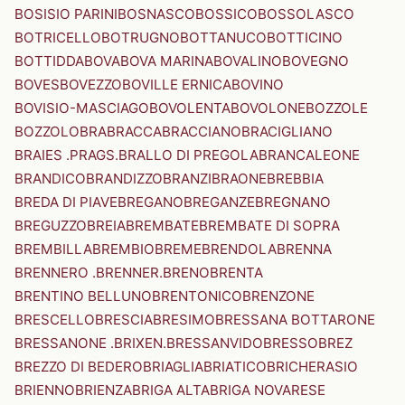
BOSISIO PARINI
BOSNASCO
BOSSICO
BOSSOLASCO
BOTRICELLO
BOTRUGNO
BOTTANUCO
BOTTICINO
BOTTIDDA
BOVA
BOVA MARINA
BOVALINO
BOVEGNO
BOVES
BOVEZZO
BOVILLE ERNICA
BOVINO
BOVISIO-MASCIAGO
BOVOLENTA
BOVOLONE
BOZZOLE
BOZZOLO
BRA
BRACCA
BRACCIANO
BRACIGLIANO
BRAIES .PRAGS.
BRALLO DI PREGOLA
BRANCALEONE
BRANDICO
BRANDIZZO
BRANZI
BRAONE
BREBBIA
BREDA DI PIAVE
BREGANO
BREGANZE
BREGNANO
BREGUZZO
BREIA
BREMBATE
BREMBATE DI SOPRA
BREMBILLA
BREMBIO
BREME
BRENDOLA
BRENNA
BRENNERO .BRENNER.
BRENO
BRENTA
BRENTINO BELLUNO
BRENTONICO
BRENZONE
BRESCELLO
BRESCIA
BRESIMO
BRESSANA BOTTARONE
BRESSANONE .BRIXEN.
BRESSANVIDO
BRESSO
BREZ
BREZZO DI BEDERO
BRIAGLIA
BRIATICO
BRICHERASIO
BRIENNO
BRIENZA
BRIGA ALTA
BRIGA NOVARESE