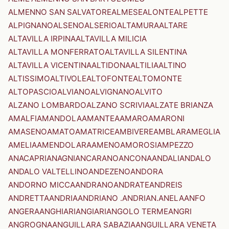
ALMENNO SAN SALVATORE
ALMESE
ALONTE
ALPETTE
ALPIGNANO
ALSENO
ALSERIO
ALTAMURA
ALTARE
ALTAVILLA IRPINA
ALTAVILLA MILICIA
ALTAVILLA MONFERRATO
ALTAVILLA SILENTINA
ALTAVILLA VICENTINA
ALTIDONA
ALTILIA
ALTINO
ALTISSIMO
ALTIVOLE
ALTOFONTE
ALTOMONTE
ALTOPASCIO
ALVIANO
ALVIGNANO
ALVITO
ALZANO LOMBARDO
ALZANO SCRIVIA
ALZATE BRIANZA
AMALFI
AMANDOLA
AMANTEA
AMARO
AMARONI
AMASENO
AMATO
AMATRICE
AMBIVERE
AMBLAR
AMEGLIA
AMELIA
AMENDOLARA
AMENO
AMOROSI
AMPEZZO
ANACAPRI
ANAGNI
ANCARANO
ANCONA
ANDALI
ANDALO
ANDALO VALTELLINO
ANDEZENO
ANDORA
ANDORNO MICCA
ANDRANO
ANDRATE
ANDREIS
ANDRETTA
ANDRIA
ANDRIANO .ANDRIAN.
ANELA
ANFO
ANGERA
ANGHIARI
ANGIARI
ANGOLO TERME
ANGRI
ANGROGNA
ANGUILLARA SABAZIA
ANGUILLARA VENETA