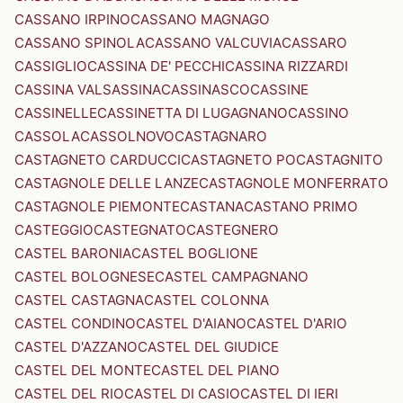
CASSANO IRPINO
CASSANO MAGNAGO
CASSANO SPINOLA
CASSANO VALCUVIA
CASSARO
CASSIGLIO
CASSINA DE' PECCHI
CASSINA RIZZARDI
CASSINA VALSASSINA
CASSINASCO
CASSINE
CASSINELLE
CASSINETTA DI LUGAGNANO
CASSINO
CASSOLA
CASSOLNOVO
CASTAGNARO
CASTAGNETO CARDUCCI
CASTAGNETO PO
CASTAGNITO
CASTAGNOLE DELLE LANZE
CASTAGNOLE MONFERRATO
CASTAGNOLE PIEMONTE
CASTANA
CASTANO PRIMO
CASTEGGIO
CASTEGNATO
CASTEGNERO
CASTEL BARONIA
CASTEL BOGLIONE
CASTEL BOLOGNESE
CASTEL CAMPAGNANO
CASTEL CASTAGNA
CASTEL COLONNA
CASTEL CONDINO
CASTEL D'AIANO
CASTEL D'ARIO
CASTEL D'AZZANO
CASTEL DEL GIUDICE
CASTEL DEL MONTE
CASTEL DEL PIANO
CASTEL DEL RIO
CASTEL DI CASIO
CASTEL DI IERI