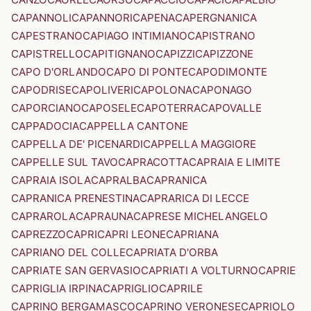
CAPANNOLI
CAPANNORI
CAPENA
CAPERGNANICA
CAPESTRANO
CAPIAGO INTIMIANO
CAPISTRANO
CAPISTRELLO
CAPITIGNANO
CAPIZZI
CAPIZZONE
CAPO D'ORLANDO
CAPO DI PONTE
CAPODIMONTE
CAPODRISE
CAPOLIVERI
CAPOLONA
CAPONAGO
CAPORCIANO
CAPOSELE
CAPOTERRA
CAPOVALLE
CAPPADOCIA
CAPPELLA CANTONE
CAPPELLA DE' PICENARDI
CAPPELLA MAGGIORE
CAPPELLE SUL TAVO
CAPRACOTTA
CAPRAIA E LIMITE
CAPRAIA ISOLA
CAPRALBA
CAPRANICA
CAPRANICA PRENESTINA
CAPRARICA DI LECCE
CAPRAROLA
CAPRAUNA
CAPRESE MICHELANGELO
CAPREZZO
CAPRI
CAPRI LEONE
CAPRIANA
CAPRIANO DEL COLLE
CAPRIATA D'ORBA
CAPRIATE SAN GERVASIO
CAPRIATI A VOLTURNO
CAPRIE
CAPRIGLIA IRPINA
CAPRIGLIO
CAPRILE
CAPRINO BERGAMASCO
CAPRINO VERONESE
CAPRIOLO