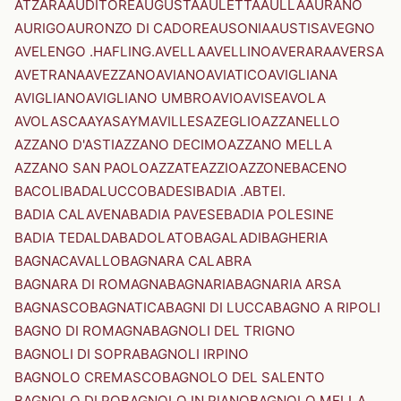
ATZARA
AUDITORE
AUGUSTA
AULETTA
AULLA
AURANO
AURIGO
AURONZO DI CADORE
AUSONIA
AUSTIS
AVEGNO
AVELENGO .HAFLING.
AVELLA
AVELLINO
AVERARA
AVERSA
AVETRANA
AVEZZANO
AVIANO
AVIATICO
AVIGLIANA
AVIGLIANO
AVIGLIANO UMBRO
AVIO
AVISE
AVOLA
AVOLASCA
AYAS
AYMAVILLES
AZEGLIO
AZZANELLO
AZZANO D'ASTI
AZZANO DECIMO
AZZANO MELLA
AZZANO SAN PAOLO
AZZATE
AZZIO
AZZONE
BACENO
BACOLI
BADALUCCO
BADESI
BADIA .ABTEI.
BADIA CALAVENA
BADIA PAVESE
BADIA POLESINE
BADIA TEDALDA
BADOLATO
BAGALADI
BAGHERIA
BAGNACAVALLO
BAGNARA CALABRA
BAGNARA DI ROMAGNA
BAGNARIA
BAGNARIA ARSA
BAGNASCO
BAGNATICA
BAGNI DI LUCCA
BAGNO A RIPOLI
BAGNO DI ROMAGNA
BAGNOLI DEL TRIGNO
BAGNOLI DI SOPRA
BAGNOLI IRPINO
BAGNOLO CREMASCO
BAGNOLO DEL SALENTO
BAGNOLO DI PO
BAGNOLO IN PIANO
BAGNOLO MELLA