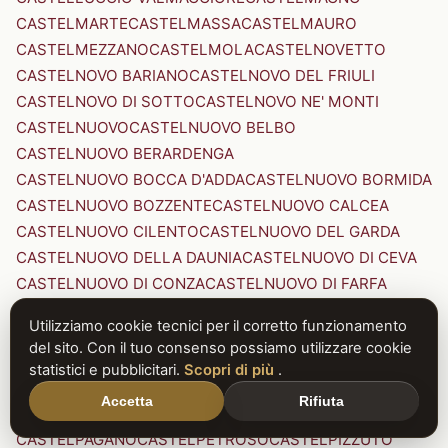
CASTELMARTE
CASTELMASSA
CASTELMAURO
CASTELMEZZANO
CASTELMOLA
CASTELNOVETTO
CASTELNOVO BARIANO
CASTELNOVO DEL FRIULI
CASTELNOVO DI SOTTO
CASTELNOVO NE' MONTI
CASTELNUOVO
CASTELNUOVO BELBO
CASTELNUOVO BERARDENGA
CASTELNUOVO BOCCA D'ADDA
CASTELNUOVO BORMIDA
CASTELNUOVO BOZZENTE
CASTELNUOVO CALCEA
CASTELNUOVO CILENTO
CASTELNUOVO DEL GARDA
CASTELNUOVO DELLA DAUNIA
CASTELNUOVO DI CEVA
CASTELNUOVO DI CONZA
CASTELNUOVO DI FARFA
CASTELNUOVO DI GARFAGNANA
Utilizziamo cookie tecnici per il corretto funzionamento
CASTELNUOVO DI PORTO
CASTELNUOVO DON BOSCO
del sito. Con il tuo consenso possiamo utilizzare cookie
CASTELNUOVO MAGRA
CASTELNUOVO NIGRA
statistici e pubblicitari.
Scopri di più
.
CASTELNUOVO PARANO
CASTELNUOVO RANGONE
Accetta
Rifiuta
CASTELNUOVO SCRIVIA
CASTELNUOVO VAL DI CECINA
CASTELPAGANO
CASTELPETROSO
CASTELPIZZUTO