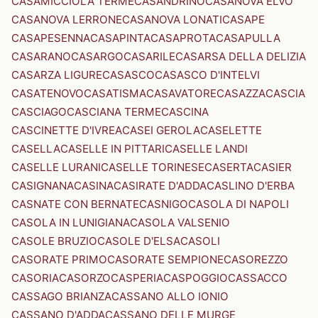
CASAMICCIOLA TERME
CASANDRINO
CASANOVA ELVO
CASANOVA LERRONE
CASANOVA LONATI
CASAPE
CASAPESENNA
CASAPINTA
CASAPROTA
CASAPULLA
CASARANO
CASARGO
CASARILE
CASARSA DELLA DELIZIA
CASARZA LIGURE
CASASCO
CASASCO D'INTELVI
CASATENOVO
CASATISMA
CASAVATORE
CASAZZA
CASCIA
CASCIAGO
CASCIANA TERME
CASCINA
CASCINETTE D'IVREA
CASEI GEROLA
CASELETTE
CASELLA
CASELLE IN PITTARI
CASELLE LANDI
CASELLE LURANI
CASELLE TORINESE
CASERTA
CASIER
CASIGNANA
CASINA
CASIRATE D'ADDA
CASLINO D'ERBA
CASNATE CON BERNATE
CASNIGO
CASOLA DI NAPOLI
CASOLA IN LUNIGIANA
CASOLA VALSENIO
CASOLE BRUZIO
CASOLE D'ELSA
CASOLI
CASORATE PRIMO
CASORATE SEMPIONE
CASOREZZO
CASORIA
CASORZO
CASPERIA
CASPOGGIO
CASSACCO
CASSAGO BRIANZA
CASSANO ALLO IONIO
CASSANO D'ADDA
CASSANO DELLE MURGE