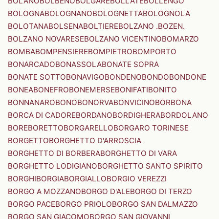
BOLANO
BOLBENO
BOLGARE
BOLLATE
BOLLENGO
BOLOGNA
BOLOGNANO
BOLOGNETTA
BOLOGNOLA
BOLOTANA
BOLSENA
BOLTIERE
BOLZANO .BOZEN.
BOLZANO NOVARESE
BOLZANO VICENTINO
BOMARZO
BOMBA
BOMPENSIERE
BOMPIETRO
BOMPORTO
BONARCADO
BONASSOLA
BONATE SOPRA
BONATE SOTTO
BONAVIGO
BONDENO
BONDO
BONDONE
BONEA
BONEFRO
BONEMERSE
BONIFATI
BONITO
BONNANARO
BONO
BONORVA
BONVICINO
BORBONA
BORCA DI CADORE
BORDANO
BORDIGHERA
BORDOLANO
BORE
BORETTO
BORGARELLO
BORGARO TORINESE
BORGETTO
BORGHETTO D'ARROSCIA
BORGHETTO DI BORBERA
BORGHETTO DI VARA
BORGHETTO LODIGIANO
BORGHETTO SANTO SPIRITO
BORGHI
BORGIA
BORGIALLO
BORGIO VEREZZI
BORGO A MOZZANO
BORGO D'ALE
BORGO DI TERZO
BORGO PACE
BORGO PRIOLO
BORGO SAN DALMAZZO
BORGO SAN GIACOMO
BORGO SAN GIOVANNI