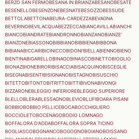
BERZO SAN FERMO
BESANA IN BRIANZA
BESANO
BESATE
BESENELLO
BESENZONE
BESNATE
BESOZZO
BESSUDE
BETTOLA
BETTONA
BEURA-CARDEZZA
BEVAGNA
BEVERINO
BEVILACQUA
BEZZECCA
BIANCAVILLA
BIANCHI
BIANCO
BIANDRATE
BIANDRONNO
BIANZANO
BIANZE'
BIANZONE
BIASSONO
BIBBIANO
BIBBIENA
BIBBONA
BIBIANA
BICCARI
BICINICCO
BIDONI'
BIELLA
BIENNO
BIENO
BIENTINA
BIGARELLO
BINAGO
BINASCO
BINETTO
BIOGLIO
BIONAZ
BIONE
BIRORI
BISACCIA
BISACQUINO
BISCEGLIE
BISEGNA
BISENTI
BISIGNANO
BISTAGNO
BISUSCHIO
BITETTO
BITONTO
BITRITTO
BITTI
BIVONA
BIVONGI
BIZZARONE
BLEGGIO INFERIORE
BLEGGIO SUPERIORE
BLELLO
BLERA
BLESSAGNO
BLEVIO
BLUFI
BOARA PISANI
BOBBIO
BOBBIO PELLICE
BOCA
BOCCHIGLIERO
BOCCIOLETO
BOCENAGO
BODIO LOMNAGO
BOFFALORA D'ADDA
BOFFALORA SOPRA TICINO
BOGLIASCO
BOGNANCO
BOGOGNO
BOIANO
BOISSANO