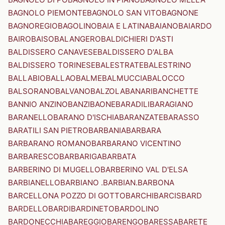
BAGNOLO PIEMONTE
BAGNOLO SAN VITO
BAGNONE
BAGNOREGIO
BAGOLINO
BAIA E LATINA
BAIANO
BAIARDO
BAIRO
BAISO
BALANGERO
BALDICHIERI D'ASTI
BALDISSERO CANAVESE
BALDISSERO D'ALBA
BALDISSERO TORINESE
BALESTRATE
BALESTRINO
BALLABIO
BALLAO
BALME
BALMUCCIA
BALOCCO
BALSORANO
BALVANO
BALZOLA
BANARI
BANCHETTE
BANNIO ANZINO
BANZI
BAONE
BARADILI
BARAGIANO
BARANELLO
BARANO D'ISCHIA
BARANZATE
BARASSO
BARATILI SAN PIETRO
BARBANIA
BARBARA
BARBARANO ROMANO
BARBARANO VICENTINO
BARBARESCO
BARBARIGA
BARBATA
BARBERINO DI MUGELLO
BARBERINO VAL D'ELSA
BARBIANELLO
BARBIANO .BARBIAN.
BARBONA
BARCELLONA POZZO DI GOTTO
BARCHI
BARCIS
BARD
BARDELLO
BARDI
BARDINETO
BARDOLINO
BARDONECCHIA
BAREGGIO
BARENGO
BARESSA
BARETE