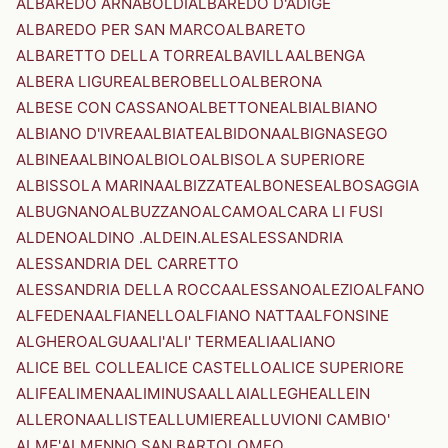
ALBAREDO ARNABOLDI
ALBAREDO D'ADIGE
ALBAREDO PER SAN MARCO
ALBARETO
ALBARETTO DELLA TORRE
ALBAVILLA
ALBENGA
ALBERA LIGURE
ALBEROBELLO
ALBERONA
ALBESE CON CASSANO
ALBETTONE
ALBI
ALBIANO
ALBIANO D'IVREA
ALBIATE
ALBIDONA
ALBIGNASEGO
ALBINEA
ALBINO
ALBIOLO
ALBISOLA SUPERIORE
ALBISSOLA MARINA
ALBIZZATE
ALBONESE
ALBOSAGGIA
ALBUGNANO
ALBUZZANO
ALCAMO
ALCARA LI FUSI
ALDENO
ALDINO .ALDEIN.
ALES
ALESSANDRIA
ALESSANDRIA DEL CARRETTO
ALESSANDRIA DELLA ROCCA
ALESSANO
ALEZIO
ALFANO
ALFEDENA
ALFIANELLO
ALFIANO NATTA
ALFONSINE
ALGHERO
ALGUA
ALI'
ALI' TERME
ALIA
ALIANO
ALICE BEL COLLE
ALICE CASTELLO
ALICE SUPERIORE
ALIFE
ALIMENA
ALIMINUSA
ALLAI
ALLEGHE
ALLEIN
ALLERONA
ALLISTE
ALLUMIERE
ALLUVIONI CAMBIO'
ALME'
ALMENNO SAN BARTOLOMEO