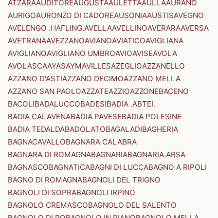
ATZARA
AUDITORE
AUGUSTA
AULETTA
AULLA
AURANO
AURIGO
AURONZO DI CADORE
AUSONIA
AUSTIS
AVEGNO
AVELENGO .HAFLING.
AVELLA
AVELLINO
AVERARA
AVERSA
AVETRANA
AVEZZANO
AVIANO
AVIATICO
AVIGLIANA
AVIGLIANO
AVIGLIANO UMBRO
AVIO
AVISE
AVOLA
AVOLASCA
AYAS
AYMAVILLES
AZEGLIO
AZZANELLO
AZZANO D'ASTI
AZZANO DECIMO
AZZANO MELLA
AZZANO SAN PAOLO
AZZATE
AZZIO
AZZONE
BACENO
BACOLI
BADALUCCO
BADESI
BADIA .ABTEI.
BADIA CALAVENA
BADIA PAVESE
BADIA POLESINE
BADIA TEDALDA
BADOLATO
BAGALADI
BAGHERIA
BAGNACAVALLO
BAGNARA CALABRA
BAGNARA DI ROMAGNA
BAGNARIA
BAGNARIA ARSA
BAGNASCO
BAGNATICA
BAGNI DI LUCCA
BAGNO A RIPOLI
BAGNO DI ROMAGNA
BAGNOLI DEL TRIGNO
BAGNOLI DI SOPRA
BAGNOLI IRPINO
BAGNOLO CREMASCO
BAGNOLO DEL SALENTO
BAGNOLO DI PO
BAGNOLO IN PIANO
BAGNOLO MELLA