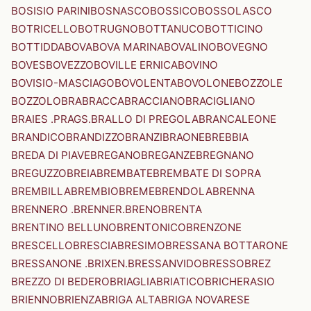
BOSISIO PARINI
BOSNASCO
BOSSICO
BOSSOLASCO
BOTRICELLO
BOTRUGNO
BOTTANUCO
BOTTICINO
BOTTIDDA
BOVA
BOVA MARINA
BOVALINO
BOVEGNO
BOVES
BOVEZZO
BOVILLE ERNICA
BOVINO
BOVISIO-MASCIAGO
BOVOLENTA
BOVOLONE
BOZZOLE
BOZZOLO
BRA
BRACCA
BRACCIANO
BRACIGLIANO
BRAIES .PRAGS.
BRALLO DI PREGOLA
BRANCALEONE
BRANDICO
BRANDIZZO
BRANZI
BRAONE
BREBBIA
BREDA DI PIAVE
BREGANO
BREGANZE
BREGNANO
BREGUZZO
BREIA
BREMBATE
BREMBATE DI SOPRA
BREMBILLA
BREMBIO
BREME
BRENDOLA
BRENNA
BRENNERO .BRENNER.
BRENO
BRENTA
BRENTINO BELLUNO
BRENTONICO
BRENZONE
BRESCELLO
BRESCIA
BRESIMO
BRESSANA BOTTARONE
BRESSANONE .BRIXEN.
BRESSANVIDO
BRESSO
BREZ
BREZZO DI BEDERO
BRIAGLIA
BRIATICO
BRICHERASIO
BRIENNO
BRIENZA
BRIGA ALTA
BRIGA NOVARESE