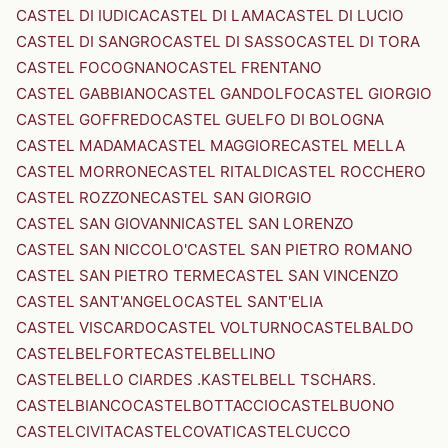
CASTEL DI IUDICA
CASTEL DI LAMA
CASTEL DI LUCIO
CASTEL DI SANGRO
CASTEL DI SASSO
CASTEL DI TORA
CASTEL FOCOGNANO
CASTEL FRENTANO
CASTEL GABBIANO
CASTEL GANDOLFO
CASTEL GIORGIO
CASTEL GOFFREDO
CASTEL GUELFO DI BOLOGNA
CASTEL MADAMA
CASTEL MAGGIORE
CASTEL MELLA
CASTEL MORRONE
CASTEL RITALDI
CASTEL ROCCHERO
CASTEL ROZZONE
CASTEL SAN GIORGIO
CASTEL SAN GIOVANNI
CASTEL SAN LORENZO
CASTEL SAN NICCOLO'
CASTEL SAN PIETRO ROMANO
CASTEL SAN PIETRO TERME
CASTEL SAN VINCENZO
CASTEL SANT'ANGELO
CASTEL SANT'ELIA
CASTEL VISCARDO
CASTEL VOLTURNO
CASTELBALDO
CASTELBELFORTE
CASTELBELLINO
CASTELBELLO CIARDES .KASTELBELL TSCHARS.
CASTELBIANCO
CASTELBOTTACCIO
CASTELBUONO
CASTELCIVITA
CASTELCOVATI
CASTELCUCCO