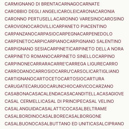
CARMIGNANO DI BRENTA
CARNAGO
CARNATE
CAROBBIO DEGLI ANGELI
CAROLEI
CARONA
CARONIA
CARONNO PERTUSELLA
CARONNO VARESINO
CAROSINO
CAROVIGNO
CAROVILLI
CARPANETO PIACENTINO
CARPANZANO
CARPASIO
CARPEGNA
CARPENEDOLO
CARPENETO
CARPI
CARPIANO
CARPIGNANO SALENTINO
CARPIGNANO SESIA
CARPINETI
CARPINETO DELLA NORA
CARPINETO ROMANO
CARPINETO SINELLO
CARPINO
CARPINONE
CARRARA
CARRE'
CARREGA LIGURE
CARRO
CARRODANO
CARROSIO
CARRU'
CARSOLI
CARTIGLIANO
CARTIGNANO
CARTOCETO
CARTOSIO
CARTURA
CARUGATE
CARUGO
CARUNCHIO
CARVICO
CARZANO
CASABONA
CASACALENDA
CASACANDITELLA
CASAGIOVE
CASAL CERMELLI
CASAL DI PRINCIPE
CASAL VELINO
CASALANGUIDA
CASALATTICO
CASALBELTRAME
CASALBORDINO
CASALBORE
CASALBORGONE
CASALBUONO
CASALBUTTANO ED UNITI
CASALCIPRANO