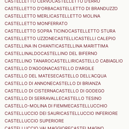
CASTELLETTO CERVO
CASTELLETTO D'ERRO
CASTELLETTO D'ORBA
CASTELLETTO DI BRANDUZZO
CASTELLETTO MERLI
CASTELLETTO MOLINA
CASTELLETTO MONFERRATO
CASTELLETTO SOPRA TICINO
CASTELLETTO STURA
CASTELLETTO UZZONE
CASTELLI
CASTELLI CALEPIO
CASTELLINA IN CHIANTI
CASTELLINA MARITTIMA
CASTELLINALDO
CASTELLINO DEL BIFERNO
CASTELLINO TANARO
CASTELLIRI
CASTELLO CABIAGLIO
CASTELLO D'AGOGNA
CASTELLO D'ARGILE
CASTELLO DEL MATESE
CASTELLO DELL'ACQUA
CASTELLO DI ANNONE
CASTELLO DI BRIANZA
CASTELLO DI CISTERNA
CASTELLO DI GODEGO
CASTELLO DI SERRAVALLE
CASTELLO TESINO
CASTELLO-MOLINA DI FIEMME
CASTELLUCCHIO
CASTELLUCCIO DEI SAURI
CASTELLUCCIO INFERIORE
CASTELLUCCIO SUPERIORE
CASTELLUCCIO VALMAGGIORE
CASTELMAGNO