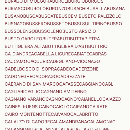
BURAGO DI MOLGORA
BURCEI
BURGIO
BURGOS
BURIASCO
BUROLO
BURONZO
BUSACHI
BUSALLA
BUSANA
BUSANO
BUSCA
BUSCATE
BUSCEMI
BUSETO PALIZZOLO
BUSNAGO
BUSSERO
BUSSETO
BUSSI SUL TIRINO
BUSSO
BUSSOLENGO
BUSSOLENO
BUSTO ARSIZIO
BUSTO GAROLFO
BUTERA
BUTI
BUTTAPIETRA
BUTTIGLIERA ALTA
BUTTIGLIERA D'ASTI
BUTTRIO
CA' D'ANDREA
CABELLA LIGURE
CABIATE
CABRAS
CACCAMO
CACCURI
CADEGLIANO-VICONAGO
CADELBOSCO DI SOPRA
CADEO
CADERZONE
CADONEGHE
CADORAGO
CADREZZATE
CAERANO DI SAN MARCO
CAFASSE
CAGGIANO
CAGLI
CAGLIARI
CAGLIO
CAGNANO AMITERNO
CAGNANO VARANO
CAGNO
CAGNO'
CAIANELLO
CAIAZZO
CAINES .KUENS.
CAINO
CAIOLO
CAIRANO
CAIRATE
CAIRO MONTENOTTE
CAIVANO
CALABRITTO
CALALZO DI CADORE
CALAMANDRANA
CALAMONACI
CALANGIANUS
CALANNA
CALASCA-CASTIGLIONE