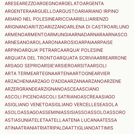
ARESE
AREZZO
ARGEGNO
ARGELATO
ARGENTA
ARGENTERA
ARGUELLO
ARGUSTO
ARI
ARIANO IRPINO
ARIANO NEL POLESINE
ARICCIA
ARIELLI
ARIENZO
ARIGNANO
ARITZO
ARIZZANO
ARLENA DI CASTRO
ARLUNO
ARMENO
ARMENTO
ARMUNGIA
ARNAD
ARNARA
ARNASCO
ARNESANO
AROLA
ARONA
AROSIO
ARPAIA
ARPAISE
ARPINO
ARQUA' PETRARCA
ARQUA' POLESINE
ARQUATA DEL TRONTO
ARQUATA SCRIVIA
ARRE
ARRONE
ARSAGO SEPRIO
ARSIE'
ARSIERO
ARSITA
ARSOLI
ARTA TERME
ARTEGNA
ARTENA
ARTOGNE
ARVIER
ARZACHENA
ARZAGO D'ADDA
ARZANA
ARZANO
ARZENE
ARZERGRANDE
ARZIGNANO
ASCEA
ASCIANO
ASCOLI PICENO
ASCOLI SATRIANO
ASCREA
ASIAGO
ASIGLIANO VENETO
ASIGLIANO VERCELLESE
ASOLA
ASOLO
ASSAGO
ASSEMINI
ASSISI
ASSO
ASSOLO
ASSORO
ASTI
ASUNI
ATELETA
ATELLA
ATENA LUCANA
ATESSA
ATINA
ATRANI
ATRI
ATRIPALDA
ATTIGLIANO
ATTIMIS