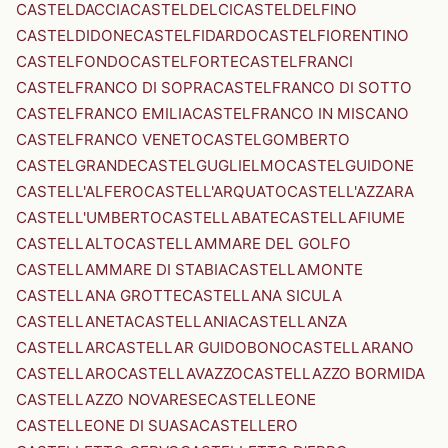
CASTELDACCIA
CASTELDELCI
CASTELDELFINO
CASTELDIDONE
CASTELFIDARDO
CASTELFIORENTINO
CASTELFONDO
CASTELFORTE
CASTELFRANCI
CASTELFRANCO DI SOPRA
CASTELFRANCO DI SOTTO
CASTELFRANCO EMILIA
CASTELFRANCO IN MISCANO
CASTELFRANCO VENETO
CASTELGOMBERTO
CASTELGRANDE
CASTELGUGLIELMO
CASTELGUIDONE
CASTELL'ALFERO
CASTELL'ARQUATO
CASTELL'AZZARA
CASTELL'UMBERTO
CASTELLABATE
CASTELLAFIUME
CASTELLALTO
CASTELLAMMARE DEL GOLFO
CASTELLAMMARE DI STABIA
CASTELLAMONTE
CASTELLANA GROTTE
CASTELLANA SICULA
CASTELLANETA
CASTELLANIA
CASTELLANZA
CASTELLAR
CASTELLAR GUIDOBONO
CASTELLARANO
CASTELLARO
CASTELLAVAZZO
CASTELLAZZO BORMIDA
CASTELLAZZO NOVARESE
CASTELLEONE
CASTELLEONE DI SUASA
CASTELLERO