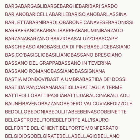
BARGA
BARGAGLI
BARGE
BARGHE
BARI
BARI SARDO
BARIANO
BARICELLA
BARILE
BARISCIANO
BARLASSINA
BARLETTA
BARNI
BAROLO
BARONE CANAVESE
BARONISSI
BARRAFRANCA
BARRALI
BARREA
BARUMINI
BARZAGO
BARZANA
BARZANO'
BARZIO
BASALUZZO
BASCAPE'
BASCHI
BASCIANO
BASELGA DI PINE'
BASELICE
BASIANO
BASICO'
BASIGLIO
BASILIANO
BASSANO BRESCIANO
BASSANO DEL GRAPPA
BASSANO IN TEVERINA
BASSANO ROMANO
BASSIANO
BASSIGNANA
BASTIA MONDOVI'
BASTIA UMBRA
BASTIDA DE' DOSSI
BASTIDA PANCARANA
BASTIGLIA
BATTAGLIA TERME
BATTIFOLLO
BATTIPAGLIA
BATTUDA
BAUCINA
BAULADU
BAUNEI
BAVENO
BAZZANO
BEDERO VALCUVIA
BEDIZZOLE
BEDOLLO
BEDONIA
BEDULITA
BEE
BEINASCO
BEINETTE
BELCASTRO
BELFIORE
BELFORTE ALL'ISAURO
BELFORTE DEL CHIENTI
BELFORTE MONFERRATO
BELGIOIOSO
BELGIRATE
BELLA
BELLAGIO
BELLANO