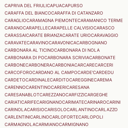
CAPRIVA DEL FRIULI
CAPUA
CAPURSO
CARAFFA DEL BIANCO
CARAFFA DI CATANZARO
CARAGLIO
CARAMAGNA PIEMONTE
CARAMANICO TERME
CARANO
CARAPELLE
CARAPELLE CALVISIO
CARASCO
CARASSAI
CARATE BRIANZA
CARATE URIO
CARAVAGGIO
CARAVATE
CARAVINO
CARAVONICA
CARBOGNANO
CARBONARA AL TICINO
CARBONARA DI NOLA
CARBONARA DI PO
CARBONARA SCRIVIA
CARBONATE
CARBONE
CARBONERA
CARBONIA
CARCARE
CARCERI
CARCOFORO
CARDANO AL CAMPO
CARDE'
CARDEDU
CARDETO
CARDINALE
CARDITO
CAREGGINE
CAREMA
CARENNO
CARENTINO
CARERI
CARESANA
CARESANABLOT
CAREZZANO
CARFIZZI
CARGEGHE
CARIATI
CARIFE
CARIGNANO
CARIMATE
CARINARO
CARINI
CARINOLA
CARISIO
CARISOLO
CARLANTINO
CARLAZZO
CARLENTINI
CARLINO
CARLOFORTE
CARLOPOLI
CARMAGNOLA
CARMIANO
CARMIGNANO