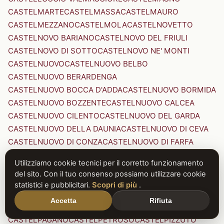
CASTELMARTE
CASTELMASSA
CASTELMAURO
CASTELMEZZANO
CASTELMOLA
CASTELNOVETTO
CASTELNOVO BARIANO
CASTELNOVO DEL FRIULI
CASTELNOVO DI SOTTO
CASTELNOVO NE' MONTI
CASTELNUOVO
CASTELNUOVO BELBO
CASTELNUOVO BERARDENGA
CASTELNUOVO BOCCA D'ADDA
CASTELNUOVO BORMIDA
CASTELNUOVO BOZZENTE
CASTELNUOVO CALCEA
CASTELNUOVO CILENTO
CASTELNUOVO DEL GARDA
CASTELNUOVO DELLA DAUNIA
CASTELNUOVO DI CEVA
CASTELNUOVO DI CONZA
CASTELNUOVO DI FARFA
CASTELNUOVO DI GARFAGNANA
Utilizziamo cookie tecnici per il corretto funzionamento
CASTELNUOVO DI PORTO
CASTELNUOVO DON BOSCO
del sito. Con il tuo consenso possiamo utilizzare cookie
CASTELNUOVO MAGRA
CASTELNUOVO NIGRA
statistici e pubblicitari.
Scopri di più
.
CASTELNUOVO PARANO
CASTELNUOVO RANGONE
Accetta
Rifiuta
CASTELNUOVO SCRIVIA
CASTELNUOVO VAL DI CECINA
CASTELPAGANO
CASTELPETROSO
CASTELPIZZUTO