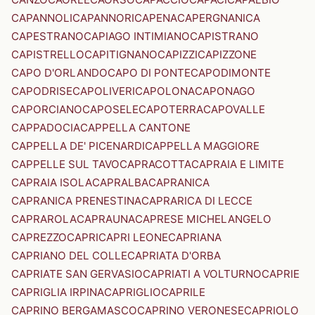
CAPANNOLI
CAPANNORI
CAPENA
CAPERGNANICA
CAPESTRANO
CAPIAGO INTIMIANO
CAPISTRANO
CAPISTRELLO
CAPITIGNANO
CAPIZZI
CAPIZZONE
CAPO D'ORLANDO
CAPO DI PONTE
CAPODIMONTE
CAPODRISE
CAPOLIVERI
CAPOLONA
CAPONAGO
CAPORCIANO
CAPOSELE
CAPOTERRA
CAPOVALLE
CAPPADOCIA
CAPPELLA CANTONE
CAPPELLA DE' PICENARDI
CAPPELLA MAGGIORE
CAPPELLE SUL TAVO
CAPRACOTTA
CAPRAIA E LIMITE
CAPRAIA ISOLA
CAPRALBA
CAPRANICA
CAPRANICA PRENESTINA
CAPRARICA DI LECCE
CAPRAROLA
CAPRAUNA
CAPRESE MICHELANGELO
CAPREZZO
CAPRI
CAPRI LEONE
CAPRIANA
CAPRIANO DEL COLLE
CAPRIATA D'ORBA
CAPRIATE SAN GERVASIO
CAPRIATI A VOLTURNO
CAPRIE
CAPRIGLIA IRPINA
CAPRIGLIO
CAPRILE
CAPRINO BERGAMASCO
CAPRINO VERONESE
CAPRIOLO