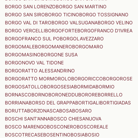
BORGO SAN LORENZO
BORGO SAN MARTINO
BORGO SAN SIRO
BORGO TICINO
BORGO TOSSIGNANO
BORGO VAL DI TARO
BORGO VALSUGANA
BORGO VELINO
BORGO VERCELLI
BORGOFORTE
BORGOFRANCO D'IVREA
BORGOFRANCO SUL PO
BORGOLAVEZZARO
BORGOMALE
BORGOMANERO
BORGOMARO
BORGOMASINO
BORGONE SUSA
BORGONOVO VAL TIDONE
BORGORATTO ALESSANDRINO
BORGORATTO MORMOROLO
BORGORICCO
BORGOROSE
BORGOSATOLLO
BORGOSESIA
BORMIDA
BORMIO
BORNASCO
BORNO
BORONEDDU
BORORE
BORRELLO
BORRIANA
BORSO DEL GRAPPA
BORTIGALI
BORTIGIADAS
BORUTTA
BORZONASCA
BOSA
BOSARO
BOSCHI SANT'ANNA
BOSCO CHIESANUOVA
BOSCO MARENGO
BOSCONERO
BOSCOREALE
BOSCOTRECASE
BOSENTINO
BOSIA
BOSIO