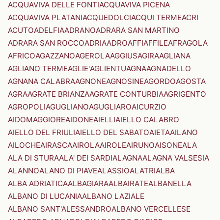
ACQUAVIVA DELLE FONTI
ACQUAVIVA PICENA
ACQUAVIVA PLATANI
ACQUEDOLCI
ACQUI TERME
ACRI
ACUTO
ADELFIA
ADRANO
ADRARA SAN MARTINO
ADRARA SAN ROCCO
ADRIA
ADRO
AFFI
AFFILE
AFRAGOLA
AFRICO
AGAZZANO
AGEROLA
AGGIUS
AGIRA
AGLIANA
AGLIANO TERME
AGLIE'
AGLIENTU
AGNA
AGNADELLO
AGNANA CALABRA
AGNONE
AGNOSINE
AGORDO
AGOSTA
AGRA
AGRATE BRIANZA
AGRATE CONTURBIA
AGRIGENTO
AGROPOLI
AGUGLIANO
AGUGLIARO
AICURZIO
AIDOMAGGIORE
AIDONE
AIELLI
AIELLO CALABRO
AIELLO DEL FRIULI
AIELLO DEL SABATO
AIETA
AILANO
AILOCHE
AIRASCA
AIROLA
AIROLE
AIRUNO
AISONE
ALA
ALA DI STURA
ALA' DEI SARDI
ALAGNA
ALAGNA VALSESIA
ALANNO
ALANO DI PIAVE
ALASSIO
ALATRI
ALBA
ALBA ADRIATICA
ALBAGIARA
ALBAIRATE
ALBANELLA
ALBANO DI LUCANIA
ALBANO LAZIALE
ALBANO SANT'ALESSANDRO
ALBANO VERCELLESE