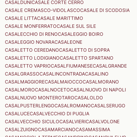
CASALDUNI
CASALE CORTE CERRO
CASALE CREMASCO-VIDOLASCO
CASALE DI SCODOSIA
CASALE LITTA
CASALE MARITTIMO
CASALE MONFERRATO
CASALE SUL SILE
CASALECCHIO DI RENO
CASALEGGIO BOIRO
CASALEGGIO NOVARA
CASALEONE
CASALETTO CEREDANO
CASALETTO DI SOPRA
CASALETTO LODIGIANO
CASALETTO SPARTANO
CASALETTO VAPRIO
CASALFIUMANESE
CASALGRANDE
CASALGRASSO
CASALINCONTRADA
CASALINO
CASALMAGGIORE
CASALMAIOCCO
CASALMORANO
CASALMORO
CASALNOCETO
CASALNUOVO DI NAPOLI
CASALNUOVO MONTEROTARO
CASALOLDO
CASALPUSTERLENGO
CASALROMANO
CASALSERUGO
CASALUCE
CASALVECCHIO DI PUGLIA
CASALVECCHIO SICULO
CASALVIERI
CASALVOLONE
CASALZUIGNO
CASAMARCIANO
CASAMASSIMA