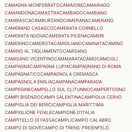
CAMAGNA MONFERRATO
CAMAIORE
CAMAIRAGO
CAMANDONA
CAMASTRA
CAMBIAGO
CAMBIANO
CAMBIASCA
CAMBURZANO
CAMERANA
CAMERANO
CAMERANO CASASCO
CAMERATA CORNELLO
CAMERATA NUOVA
CAMERATA PICENA
CAMERI
CAMERINO
CAMEROTA
CAMIGLIANO
CAMINATA
CAMINO
CAMINO AL TAGLIAMENTO
CAMISANO
CAMISANO VICENTINO
CAMMARATA
CAMO
CAMOGLI
CAMPAGNA
CAMPAGNA LUPIA
CAMPAGNANO DI ROMA
CAMPAGNATICO
CAMPAGNOLA CREMASCA
CAMPAGNOLA EMILIA
CAMPANA
CAMPARADA
CAMPEGINE
CAMPELLO SUL CLITUNNO
CAMPERTOGNO
CAMPI BISENZIO
CAMPI SALENTINA
CAMPIGLIA CERVO
CAMPIGLIA DEI BERICI
CAMPIGLIA MARITTIMA
CAMPIGLIONE FENILE
CAMPIONE D'ITALIA
CAMPITELLO DI FASSA
CAMPLI
CAMPO CALABRO
CAMPO DI GIOVE
CAMPO DI TRENS .FREIENFELD.