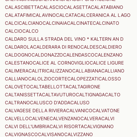
CALASCIBETTA
CALASCIO
CALASETTA
CALATABIANO
CALATAFIMI
CALAVINO
CALCATA
CALCERANICA AL LAGO
CALCI
CALCIANO
CALCINAIA
CALCINATE
CALCINATO
CALCIO
CALCO
CALDARO SULLA STRADA DEL VINO * KALTERN AN D
CALDAROLA
CALDERARA DI RENO
CALDES
CALDIERO
CALDOGNO
CALDONAZZO
CALENDASCO
CALENZANO
CALESTANO
CALICE AL CORNOVIGLIO
CALICE LIGURE
CALIMERA
CALITRI
CALIZZANO
CALLABIANA
CALLIANO
CALLIANO
CALOLZIOCORTE
CALOPEZZATI
CALOSSO
CALOVETO
CALTABELLOTTA
CALTAGIRONE
CALTANISSETTA
CALTAVUTURO
CALTIGNAGA
CALTO
CALTRANO
CALUSCO D'ADDA
CALUSO
CALVAGESE DELLA RIVIERA
CALVANICO
CALVATONE
CALVELLO
CALVENE
CALVENZANO
CALVERA
CALVI
CALVI DELL'UMBRIA
CALVI RISORTA
CALVIGNANO
CALVIGNASCO
CALVISANO
CALVIZZANO