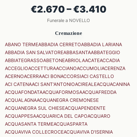
€2.670 – €3.410
Funerale a NOVELLO
Cremazione
ABANO TERME
ABBADIA CERRETO
ABBADIA LARIANA
ABBADIA SAN SALVATORE
ABBASANTA
ABBATEGGIO
ABBIATEGRASSO
ABETONE
ABRIOLA
ACATE
ACCADIA
ACCEGLIO
ACCETTURA
ACCIANO
ACCUMOLI
ACERENZA
ACERNO
ACERRA
ACI BONACCORSI
ACI CASTELLO
ACI CATENA
ACI SANT'ANTONIO
ACIREALE
ACQUACANINA
ACQUAFONDATA
ACQUAFORMOSA
ACQUAFREDDA
ACQUALAGNA
ACQUANEGRA CREMONESE
ACQUANEGRA SUL CHIESE
ACQUAPENDENTE
ACQUAPPESA
ACQUARICA DEL CAPO
ACQUARO
ACQUASANTA TERME
ACQUASPARTA
ACQUAVIVA COLLECROCE
ACQUAVIVA D'ISERNIA