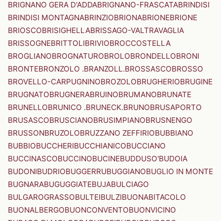
BRIGNANO GERA D'ADDA
BRIGNANO-FRASCATA
BRINDISI
BRINDISI MONTAGNA
BRINZIO
BRIONA
BRIONE
BRIONE
BRIOSCO
BRISIGHELLA
BRISSAGO-VALTRAVAGLIA
BRISSOGNE
BRITTOLI
BRIVIO
BROCCOSTELLA
BROGLIANO
BROGNATURO
BROLO
BRONDELLO
BRONI
BRONTE
BRONZOLO .BRANZOLL.
BROSSASCO
BROSSO
BROVELLO-CARPUGNINO
BROZOLO
BRUGHERIO
BRUGINE
BRUGNATO
BRUGNERA
BRUINO
BRUMANO
BRUNATE
BRUNELLO
BRUNICO .BRUNECK.
BRUNO
BRUSAPORTO
BRUSASCO
BRUSCIANO
BRUSIMPIANO
BRUSNENGO
BRUSSON
BRUZOLO
BRUZZANO ZEFFIRIO
BUBBIANO
BUBBIO
BUCCHERI
BUCCHIANICO
BUCCIANO
BUCCINASCO
BUCCINO
BUCINE
BUDDUSO'
BUDOIA
BUDONI
BUDRIO
BUGGERRU
BUGGIANO
BUGLIO IN MONTE
BUGNARA
BUGUGGIATE
BUJA
BULCIAGO
BULGAROGRASSO
BULTEI
BULZI
BUONABITACOLO
BUONALBERGO
BUONCONVENTO
BUONVICINO