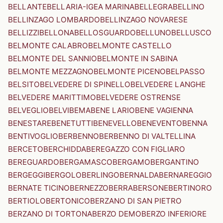
BELLANTE
BELLARIA-IGEA MARINA
BELLEGRA
BELLINO
BELLINZAGO LOMBARDO
BELLINZAGO NOVARESE
BELLIZZI
BELLONA
BELLOSGUARDO
BELLUNO
BELLUSCO
BELMONTE CALABRO
BELMONTE CASTELLO
BELMONTE DEL SANNIO
BELMONTE IN SABINA
BELMONTE MEZZAGNO
BELMONTE PICENO
BELPASSO
BELSITO
BELVEDERE DI SPINELLO
BELVEDERE LANGHE
BELVEDERE MARITTIMO
BELVEDERE OSTRENSE
BELVEGLIO
BELVI
BEMA
BENE LARIO
BENE VAGIENNA
BENESTARE
BENETUTTI
BENEVELLO
BENEVENTO
BENNA
BENTIVOGLIO
BERBENNO
BERBENNO DI VALTELLINA
BERCETO
BERCHIDDA
BEREGAZZO CON FIGLIARO
BEREGUARDO
BERGAMASCO
BERGAMO
BERGANTINO
BERGEGGI
BERGOLO
BERLINGO
BERNALDA
BERNAREGGIO
BERNATE TICINO
BERNEZZO
BERRA
BERSONE
BERTINORO
BERTIOLO
BERTONICO
BERZANO DI SAN PIETRO
BERZANO DI TORTONA
BERZO DEMO
BERZO INFERIORE