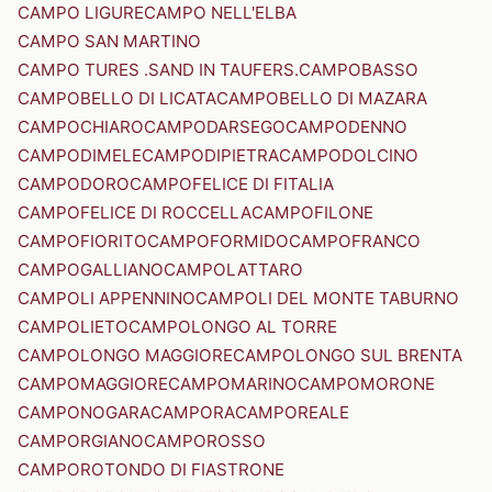
CAMPO LIGURE
CAMPO NELL'ELBA
CAMPO SAN MARTINO
CAMPO TURES .SAND IN TAUFERS.
CAMPOBASSO
CAMPOBELLO DI LICATA
CAMPOBELLO DI MAZARA
CAMPOCHIARO
CAMPODARSEGO
CAMPODENNO
CAMPODIMELE
CAMPODIPIETRA
CAMPODOLCINO
CAMPODORO
CAMPOFELICE DI FITALIA
CAMPOFELICE DI ROCCELLA
CAMPOFILONE
CAMPOFIORITO
CAMPOFORMIDO
CAMPOFRANCO
CAMPOGALLIANO
CAMPOLATTARO
CAMPOLI APPENNINO
CAMPOLI DEL MONTE TABURNO
CAMPOLIETO
CAMPOLONGO AL TORRE
CAMPOLONGO MAGGIORE
CAMPOLONGO SUL BRENTA
CAMPOMAGGIORE
CAMPOMARINO
CAMPOMORONE
CAMPONOGARA
CAMPORA
CAMPOREALE
CAMPORGIANO
CAMPOROSSO
CAMPOROTONDO DI FIASTRONE