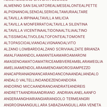
ALMENNO SAN SALVATORE
ALMESE
ALONTE
ALPETTE
ALPIGNANO
ALSENO
ALSERIO
ALTAMURA
ALTARE
ALTAVILLA IRPINA
ALTAVILLA MILICIA
ALTAVILLA MONFERRATO
ALTAVILLA SILENTINA
ALTAVILLA VICENTINA
ALTIDONA
ALTILIA
ALTINO
ALTISSIMO
ALTIVOLE
ALTOFONTE
ALTOMONTE
ALTOPASCIO
ALVIANO
ALVIGNANO
ALVITO
ALZANO LOMBARDO
ALZANO SCRIVIA
ALZATE BRIANZA
AMALFI
AMANDOLA
AMANTEA
AMARO
AMARONI
AMASENO
AMATO
AMATRICE
AMBIVERE
AMBLAR
AMEGLIA
AMELIA
AMENDOLARA
AMENO
AMOROSI
AMPEZZO
ANACAPRI
ANAGNI
ANCARANO
ANCONA
ANDALI
ANDALO
ANDALO VALTELLINO
ANDEZENO
ANDORA
ANDORNO MICCA
ANDRANO
ANDRATE
ANDREIS
ANDRETTA
ANDRIA
ANDRIANO .ANDRIAN.
ANELA
ANFO
ANGERA
ANGHIARI
ANGIARI
ANGOLO TERME
ANGRI
ANGROGNA
ANGUILLARA SABAZIA
ANGUILLARA VENETA