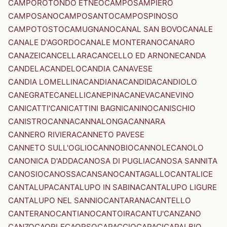
CAMPOROTONDO ETNEO
CAMPOSAMPIERO
CAMPOSANO
CAMPOSANTO
CAMPOSPINOSO
CAMPOTOSTO
CAMUGNANO
CANAL SAN BOVO
CANALE
CANALE D'AGORDO
CANALE MONTERANO
CANARO
CANAZEI
CANCELLARA
CANCELLO ED ARNONE
CANDA
CANDELA
CANDELO
CANDIA CANAVESE
CANDIA LOMELLINA
CANDIANA
CANDIDA
CANDIOLO
CANEGRATE
CANELLI
CANEPINA
CANEVA
CANEVINO
CANICATTI'
CANICATTINI BAGNI
CANINO
CANISCHIO
CANISTRO
CANNA
CANNALONGA
CANNARA
CANNERO RIVIERA
CANNETO PAVESE
CANNETO SULL'OGLIO
CANNOBIO
CANNOLE
CANOLO
CANONICA D'ADDA
CANOSA DI PUGLIA
CANOSA SANNITA
CANOSIO
CANOSSA
CANSANO
CANTAGALLO
CANTALICE
CANTALUPA
CANTALUPO IN SABINA
CANTALUPO LIGURE
CANTALUPO NEL SANNIO
CANTARANA
CANTELLO
CANTERANO
CANTIANO
CANTOIRA
CANTU'
CANZANO
CANZO
CAORLE
CAORSO
CAPACCIO
CAPACI
CAPALBIO