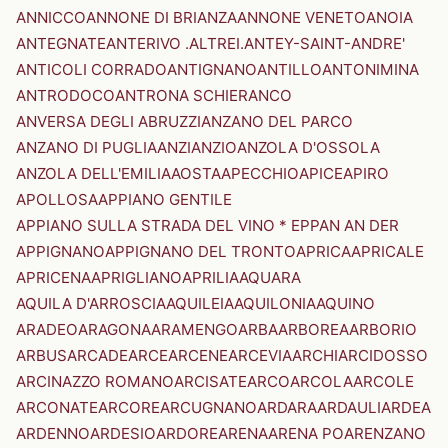
ANNICCO
ANNONE DI BRIANZA
ANNONE VENETO
ANOIA
ANTEGNATE
ANTERIVO .ALTREI.
ANTEY-SAINT-ANDRE'
ANTICOLI CORRADO
ANTIGNANO
ANTILLO
ANTONIMINA
ANTRODOCO
ANTRONA SCHIERANCO
ANVERSA DEGLI ABRUZZI
ANZANO DEL PARCO
ANZANO DI PUGLIA
ANZI
ANZIO
ANZOLA D'OSSOLA
ANZOLA DELL'EMILIA
AOSTA
APECCHIO
APICE
APIRO
APOLLOSA
APPIANO GENTILE
APPIANO SULLA STRADA DEL VINO * EPPAN AN DER
APPIGNANO
APPIGNANO DEL TRONTO
APRICA
APRICALE
APRICENA
APRIGLIANO
APRILIA
AQUARA
AQUILA D'ARROSCIA
AQUILEIA
AQUILONIA
AQUINO
ARADEO
ARAGONA
ARAMENGO
ARBA
ARBOREA
ARBORIO
ARBUS
ARCADE
ARCE
ARCENE
ARCEVIA
ARCHI
ARCIDOSSO
ARCINAZZO ROMANO
ARCISATE
ARCO
ARCOLA
ARCOLE
ARCONATE
ARCORE
ARCUGNANO
ARDARA
ARDAULI
ARDEA
ARDENNO
ARDESIO
ARDORE
ARENA
ARENA PO
ARENZANO