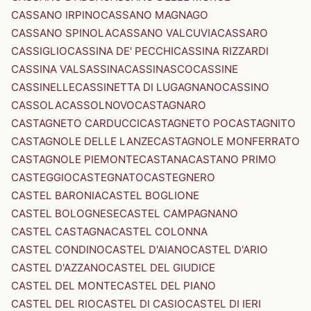
CASSANO IRPINO
CASSANO MAGNAGO
CASSANO SPINOLA
CASSANO VALCUVIA
CASSARO
CASSIGLIO
CASSINA DE' PECCHI
CASSINA RIZZARDI
CASSINA VALSASSINA
CASSINASCO
CASSINE
CASSINELLE
CASSINETTA DI LUGAGNANO
CASSINO
CASSOLA
CASSOLNOVO
CASTAGNARO
CASTAGNETO CARDUCCI
CASTAGNETO PO
CASTAGNITO
CASTAGNOLE DELLE LANZE
CASTAGNOLE MONFERRATO
CASTAGNOLE PIEMONTE
CASTANA
CASTANO PRIMO
CASTEGGIO
CASTEGNATO
CASTEGNERO
CASTEL BARONIA
CASTEL BOGLIONE
CASTEL BOLOGNESE
CASTEL CAMPAGNANO
CASTEL CASTAGNA
CASTEL COLONNA
CASTEL CONDINO
CASTEL D'AIANO
CASTEL D'ARIO
CASTEL D'AZZANO
CASTEL DEL GIUDICE
CASTEL DEL MONTE
CASTEL DEL PIANO
CASTEL DEL RIO
CASTEL DI CASIO
CASTEL DI IERI