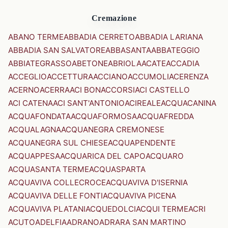
Cremazione
ABANO TERME
ABBADIA CERRETO
ABBADIA LARIANA
ABBADIA SAN SALVATORE
ABBASANTA
ABBATEGGIO
ABBIATEGRASSO
ABETONE
ABRIOLA
ACATE
ACCADIA
ACCEGLIO
ACCETTURA
ACCIANO
ACCUMOLI
ACERENZA
ACERNO
ACERRA
ACI BONACCORSI
ACI CASTELLO
ACI CATENA
ACI SANT'ANTONIO
ACIREALE
ACQUACANINA
ACQUAFONDATA
ACQUAFORMOSA
ACQUAFREDDA
ACQUALAGNA
ACQUANEGRA CREMONESE
ACQUANEGRA SUL CHIESE
ACQUAPENDENTE
ACQUAPPESA
ACQUARICA DEL CAPO
ACQUARO
ACQUASANTA TERME
ACQUASPARTA
ACQUAVIVA COLLECROCE
ACQUAVIVA D'ISERNIA
ACQUAVIVA DELLE FONTI
ACQUAVIVA PICENA
ACQUAVIVA PLATANI
ACQUEDOLCI
ACQUI TERME
ACRI
ACUTO
ADELFIA
ADRANO
ADRARA SAN MARTINO