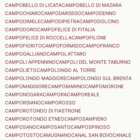
CAMPOBELLO DI LICATA
CAMPOBELLO DI MAZARA
CAMPOCHIARO
CAMPODARSEGO
CAMPODENNO
CAMPODIMELE
CAMPODIPIETRA
CAMPODOLCINO
CAMPODORO
CAMPOFELICE DI FITALIA
CAMPOFELICE DI ROCCELLA
CAMPOFILONE
CAMPOFIORITO
CAMPOFORMIDO
CAMPOFRANCO
CAMPOGALLIANO
CAMPOLATTARO
CAMPOLI APPENNINO
CAMPOLI DEL MONTE TABURNO
CAMPOLIETO
CAMPOLONGO AL TORRE
CAMPOLONGO MAGGIORE
CAMPOLONGO SUL BRENTA
CAMPOMAGGIORE
CAMPOMARINO
CAMPOMORONE
CAMPONOGARA
CAMPORA
CAMPOREALE
CAMPORGIANO
CAMPOROSSO
CAMPOROTONDO DI FIASTRONE
CAMPOROTONDO ETNEO
CAMPOSAMPIERO
CAMPOSANO
CAMPOSANTO
CAMPOSPINOSO
CAMPOTOSTO
CAMUGNANO
CANAL SAN BOVO
CANALE