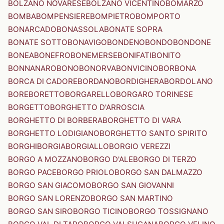
BOLZANO NOVARESE
BOLZANO VICENTINO
BOMARZO
BOMBA
BOMPENSIERE
BOMPIETRO
BOMPORTO
BONARCADO
BONASSOLA
BONATE SOPRA
BONATE SOTTO
BONAVIGO
BONDENO
BONDO
BONDONE
BONEA
BONEFRO
BONEMERSE
BONIFATI
BONITO
BONNANARO
BONO
BONORVA
BONVICINO
BORBONA
BORCA DI CADORE
BORDANO
BORDIGHERA
BORDOLANO
BORE
BORETTO
BORGARELLO
BORGARO TORINESE
BORGETTO
BORGHETTO D'ARROSCIA
BORGHETTO DI BORBERA
BORGHETTO DI VARA
BORGHETTO LODIGIANO
BORGHETTO SANTO SPIRITO
BORGHI
BORGIA
BORGIALLO
BORGIO VEREZZI
BORGO A MOZZANO
BORGO D'ALE
BORGO DI TERZO
BORGO PACE
BORGO PRIOLO
BORGO SAN DALMAZZO
BORGO SAN GIACOMO
BORGO SAN GIOVANNI
BORGO SAN LORENZO
BORGO SAN MARTINO
BORGO SAN SIRO
BORGO TICINO
BORGO TOSSIGNANO