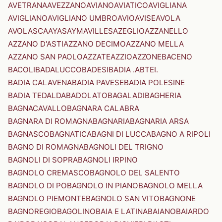
AVETRANA
AVEZZANO
AVIANO
AVIATICO
AVIGLIANA
AVIGLIANO
AVIGLIANO UMBRO
AVIO
AVISE
AVOLA
AVOLASCA
AYAS
AYMAVILLES
AZEGLIO
AZZANELLO
AZZANO D'ASTI
AZZANO DECIMO
AZZANO MELLA
AZZANO SAN PAOLO
AZZATE
AZZIO
AZZONE
BACENO
BACOLI
BADALUCCO
BADESI
BADIA .ABTEI.
BADIA CALAVENA
BADIA PAVESE
BADIA POLESINE
BADIA TEDALDA
BADOLATO
BAGALADI
BAGHERIA
BAGNACAVALLO
BAGNARA CALABRA
BAGNARA DI ROMAGNA
BAGNARIA
BAGNARIA ARSA
BAGNASCO
BAGNATICA
BAGNI DI LUCCA
BAGNO A RIPOLI
BAGNO DI ROMAGNA
BAGNOLI DEL TRIGNO
BAGNOLI DI SOPRA
BAGNOLI IRPINO
BAGNOLO CREMASCO
BAGNOLO DEL SALENTO
BAGNOLO DI PO
BAGNOLO IN PIANO
BAGNOLO MELLA
BAGNOLO PIEMONTE
BAGNOLO SAN VITO
BAGNONE
BAGNOREGIO
BAGOLINO
BAIA E LATINA
BAIANO
BAIARDO