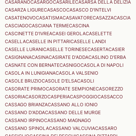
CASARANO
CASARGO
CASARILE
CASARSA DELLA DELIZIA
CASARZA LIGURE
CASASCO
CASASCO D'INTELVI
CASATENOVO
CASATISMA
CASAVATORE
CASAZZA
CASCIA
CASCIAGO
CASCIANA TERME
CASCINA
CASCINETTE D'IVREA
CASEI GEROLA
CASELETTE
CASELLA
CASELLE IN PITTARI
CASELLE LANDI
CASELLE LURANI
CASELLE TORINESE
CASERTA
CASIER
CASIGNANA
CASINA
CASIRATE D'ADDA
CASLINO D'ERBA
CASNATE CON BERNATE
CASNIGO
CASOLA DI NAPOLI
CASOLA IN LUNIGIANA
CASOLA VALSENIO
CASOLE BRUZIO
CASOLE D'ELSA
CASOLI
CASORATE PRIMO
CASORATE SEMPIONE
CASOREZZO
CASORIA
CASORZO
CASPERIA
CASPOGGIO
CASSACCO
CASSAGO BRIANZA
CASSANO ALLO IONIO
CASSANO D'ADDA
CASSANO DELLE MURGE
CASSANO IRPINO
CASSANO MAGNAGO
CASSANO SPINOLA
CASSANO VALCUVIA
CASSARO