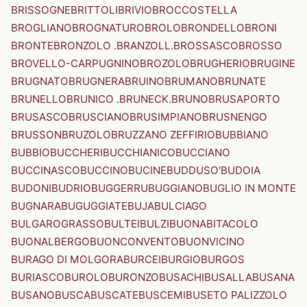
BRISSOGNE
BRITTOLI
BRIVIO
BROCCOSTELLA
BROGLIANO
BROGNATURO
BROLO
BRONDELLO
BRONI
BRONTE
BRONZOLO .BRANZOLL.
BROSSASCO
BROSSO
BROVELLO-CARPUGNINO
BROZOLO
BRUGHERIO
BRUGINE
BRUGNATO
BRUGNERA
BRUINO
BRUMANO
BRUNATE
BRUNELLO
BRUNICO .BRUNECK.
BRUNO
BRUSAPORTO
BRUSASCO
BRUSCIANO
BRUSIMPIANO
BRUSNENGO
BRUSSON
BRUZOLO
BRUZZANO ZEFFIRIO
BUBBIANO
BUBBIO
BUCCHERI
BUCCHIANICO
BUCCIANO
BUCCINASCO
BUCCINO
BUCINE
BUDDUSO'
BUDOIA
BUDONI
BUDRIO
BUGGERRU
BUGGIANO
BUGLIO IN MONTE
BUGNARA
BUGUGGIATE
BUJA
BULCIAGO
BULGAROGRASSO
BULTEI
BULZI
BUONABITACOLO
BUONALBERGO
BUONCONVENTO
BUONVICINO
BURAGO DI MOLGORA
BURCEI
BURGIO
BURGOS
BURIASCO
BUROLO
BURONZO
BUSACHI
BUSALLA
BUSANA
BUSANO
BUSCA
BUSCATE
BUSCEMI
BUSETO PALIZZOLO