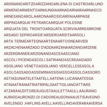
ARIGNANO
ARITZO
ARIZZANO
ARLENA DI CASTRO
ARLUNO
ARMENO
ARMENTO
ARMUNGIA
ARNAD
ARNARA
ARNASCO
ARNESANO
AROLA
ARONA
AROSIO
ARPAIA
ARPAISE
ARPINO
ARQUA' PETRARCA
ARQUA' POLESINE
ARQUATA DEL TRONTO
ARQUATA SCRIVIA
ARRE
ARRONE
ARSAGO SEPRIO
ARSIE'
ARSIERO
ARSITA
ARSOLI
ARTA TERME
ARTEGNA
ARTENA
ARTOGNE
ARVIER
ARZACHENA
ARZAGO D'ADDA
ARZANA
ARZANO
ARZENE
ARZERGRANDE
ARZIGNANO
ASCEA
ASCIANO
ASCOLI PICENO
ASCOLI SATRIANO
ASCREA
ASIAGO
ASIGLIANO VENETO
ASIGLIANO VERCELLESE
ASOLA
ASOLO
ASSAGO
ASSEMINI
ASSISI
ASSO
ASSOLO
ASSORO
ASTI
ASUNI
ATELETA
ATELLA
ATENA LUCANA
ATESSA
ATINA
ATRANI
ATRI
ATRIPALDA
ATTIGLIANO
ATTIMIS
ATZARA
AUDITORE
AUGUSTA
AULETTA
AULLA
AURANO
AURIGO
AURONZO DI CADORE
AUSONIA
AUSTIS
AVEGNO
AVELENGO .HAFLING.
AVELLA
AVELLINO
AVERARA
AVERSA