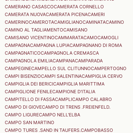
CAMERANO CASASCO
CAMERATA CORNELLO
CAMERATA NUOVA
CAMERATA PICENA
CAMERI
CAMERINO
CAMEROTA
CAMIGLIANO
CAMINATA
CAMINO
CAMINO AL TAGLIAMENTO
CAMISANO
CAMISANO VICENTINO
CAMMARATA
CAMO
CAMOGLI
CAMPAGNA
CAMPAGNA LUPIA
CAMPAGNANO DI ROMA
CAMPAGNATICO
CAMPAGNOLA CREMASCA
CAMPAGNOLA EMILIA
CAMPANA
CAMPARADA
CAMPEGINE
CAMPELLO SUL CLITUNNO
CAMPERTOGNO
CAMPI BISENZIO
CAMPI SALENTINA
CAMPIGLIA CERVO
CAMPIGLIA DEI BERICI
CAMPIGLIA MARITTIMA
CAMPIGLIONE FENILE
CAMPIONE D'ITALIA
CAMPITELLO DI FASSA
CAMPLI
CAMPO CALABRO
CAMPO DI GIOVE
CAMPO DI TRENS .FREIENFELD.
CAMPO LIGURE
CAMPO NELL'ELBA
CAMPO SAN MARTINO
CAMPO TURES .SAND IN TAUFERS.
CAMPOBASSO