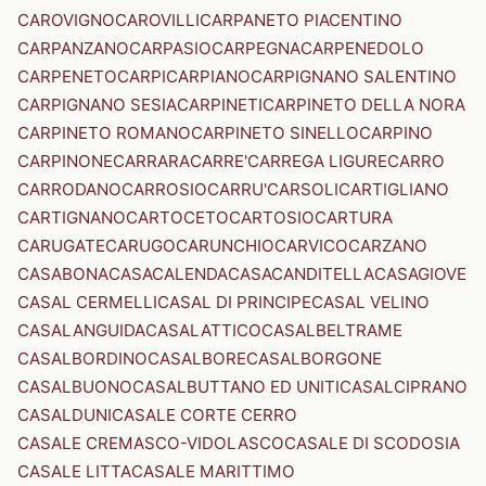
CAROVIGNO
CAROVILLI
CARPANETO PIACENTINO
CARPANZANO
CARPASIO
CARPEGNA
CARPENEDOLO
CARPENETO
CARPI
CARPIANO
CARPIGNANO SALENTINO
CARPIGNANO SESIA
CARPINETI
CARPINETO DELLA NORA
CARPINETO ROMANO
CARPINETO SINELLO
CARPINO
CARPINONE
CARRARA
CARRE'
CARREGA LIGURE
CARRO
CARRODANO
CARROSIO
CARRU'
CARSOLI
CARTIGLIANO
CARTIGNANO
CARTOCETO
CARTOSIO
CARTURA
CARUGATE
CARUGO
CARUNCHIO
CARVICO
CARZANO
CASABONA
CASACALENDA
CASACANDITELLA
CASAGIOVE
CASAL CERMELLI
CASAL DI PRINCIPE
CASAL VELINO
CASALANGUIDA
CASALATTICO
CASALBELTRAME
CASALBORDINO
CASALBORE
CASALBORGONE
CASALBUONO
CASALBUTTANO ED UNITI
CASALCIPRANO
CASALDUNI
CASALE CORTE CERRO
CASALE CREMASCO-VIDOLASCO
CASALE DI SCODOSIA
CASALE LITTA
CASALE MARITTIMO