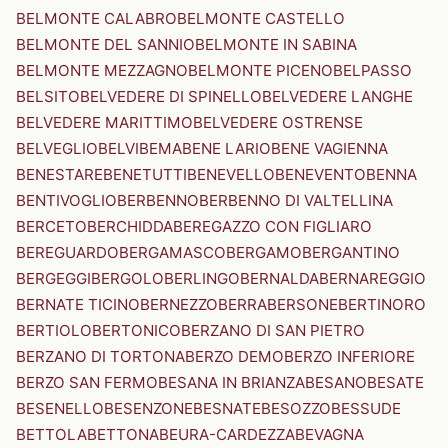
BELMONTE CALABRO
BELMONTE CASTELLO
BELMONTE DEL SANNIO
BELMONTE IN SABINA
BELMONTE MEZZAGNO
BELMONTE PICENO
BELPASSO
BELSITO
BELVEDERE DI SPINELLO
BELVEDERE LANGHE
BELVEDERE MARITTIMO
BELVEDERE OSTRENSE
BELVEGLIO
BELVI
BEMA
BENE LARIO
BENE VAGIENNA
BENESTARE
BENETUTTI
BENEVELLO
BENEVENTO
BENNA
BENTIVOGLIO
BERBENNO
BERBENNO DI VALTELLINA
BERCETO
BERCHIDDA
BEREGAZZO CON FIGLIARO
BEREGUARDO
BERGAMASCO
BERGAMO
BERGANTINO
BERGEGGI
BERGOLO
BERLINGO
BERNALDA
BERNAREGGIO
BERNATE TICINO
BERNEZZO
BERRA
BERSONE
BERTINORO
BERTIOLO
BERTONICO
BERZANO DI SAN PIETRO
BERZANO DI TORTONA
BERZO DEMO
BERZO INFERIORE
BERZO SAN FERMO
BESANA IN BRIANZA
BESANO
BESATE
BESENELLO
BESENZONE
BESNATE
BESOZZO
BESSUDE
BETTOLA
BETTONA
BEURA-CARDEZZA
BEVAGNA