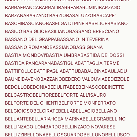
BARRAFRANCA
BARRALI
BARREA
BARUMINI
BARZAGO
BARZANA
BARZANO'
BARZIO
BASALUZZO
BASCAPE'
BASCHI
BASCIANO
BASELGA DI PINE'
BASELICE
BASIANO
BASICO'
BASIGLIO
BASILIANO
BASSANO BRESCIANO
BASSANO DEL GRAPPA
BASSANO IN TEVERINA
BASSANO ROMANO
BASSIANO
BASSIGNANA
BASTIA MONDOVI'
BASTIA UMBRA
BASTIDA DE' DOSSI
BASTIDA PANCARANA
BASTIGLIA
BATTAGLIA TERME
BATTIFOLLO
BATTIPAGLIA
BATTUDA
BAUCINA
BAULADU
BAUNEI
BAVENO
BAZZANO
BEDERO VALCUVIA
BEDIZZOLE
BEDOLLO
BEDONIA
BEDULITA
BEE
BEINASCO
BEINETTE
BELCASTRO
BELFIORE
BELFORTE ALL'ISAURO
BELFORTE DEL CHIENTI
BELFORTE MONFERRATO
BELGIOIOSO
BELGIRATE
BELLA
BELLAGIO
BELLANO
BELLANTE
BELLARIA-IGEA MARINA
BELLEGRA
BELLINO
BELLINZAGO LOMBARDO
BELLINZAGO NOVARESE
BELLIZZI
BELLONA
BELLOSGUARDO
BELLUNO
BELLUSCO