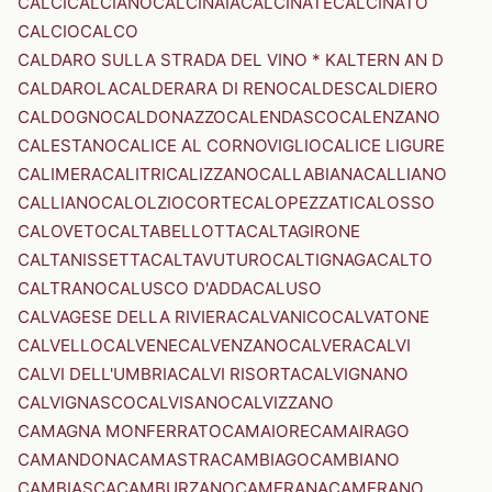
CALCI
CALCIANO
CALCINAIA
CALCINATE
CALCINATO
CALCIO
CALCO
CALDARO SULLA STRADA DEL VINO * KALTERN AN D
CALDAROLA
CALDERARA DI RENO
CALDES
CALDIERO
CALDOGNO
CALDONAZZO
CALENDASCO
CALENZANO
CALESTANO
CALICE AL CORNOVIGLIO
CALICE LIGURE
CALIMERA
CALITRI
CALIZZANO
CALLABIANA
CALLIANO
CALLIANO
CALOLZIOCORTE
CALOPEZZATI
CALOSSO
CALOVETO
CALTABELLOTTA
CALTAGIRONE
CALTANISSETTA
CALTAVUTURO
CALTIGNAGA
CALTO
CALTRANO
CALUSCO D'ADDA
CALUSO
CALVAGESE DELLA RIVIERA
CALVANICO
CALVATONE
CALVELLO
CALVENE
CALVENZANO
CALVERA
CALVI
CALVI DELL'UMBRIA
CALVI RISORTA
CALVIGNANO
CALVIGNASCO
CALVISANO
CALVIZZANO
CAMAGNA MONFERRATO
CAMAIORE
CAMAIRAGO
CAMANDONA
CAMASTRA
CAMBIAGO
CAMBIANO
CAMBIASCA
CAMBURZANO
CAMERANA
CAMERANO