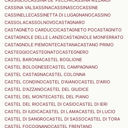
CASSIGLIO
CASSINA DE' PECCHI
CASSINA RIZZARDI
CASSINA VALSASSINA
CASSINASCO
CASSINE
CASSINELLE
CASSINETTA DI LUGAGNANO
CASSINO
CASSOLA
CASSOLNOVO
CASTAGNARO
CASTAGNETO CARDUCCI
CASTAGNETO PO
CASTAGNITO
CASTAGNOLE DELLE LANZE
CASTAGNOLE MONFERRATO
CASTAGNOLE PIEMONTE
CASTANA
CASTANO PRIMO
CASTEGGIO
CASTEGNATO
CASTEGNERO
CASTEL BARONIA
CASTEL BOGLIONE
CASTEL BOLOGNESE
CASTEL CAMPAGNANO
CASTEL CASTAGNA
CASTEL COLONNA
CASTEL CONDINO
CASTEL D'AIANO
CASTEL D'ARIO
CASTEL D'AZZANO
CASTEL DEL GIUDICE
CASTEL DEL MONTE
CASTEL DEL PIANO
CASTEL DEL RIO
CASTEL DI CASIO
CASTEL DI IERI
CASTEL DI IUDICA
CASTEL DI LAMA
CASTEL DI LUCIO
CASTEL DI SANGRO
CASTEL DI SASSO
CASTEL DI TORA
CASTEL FOCOGNANO
CASTEL FRENTANO