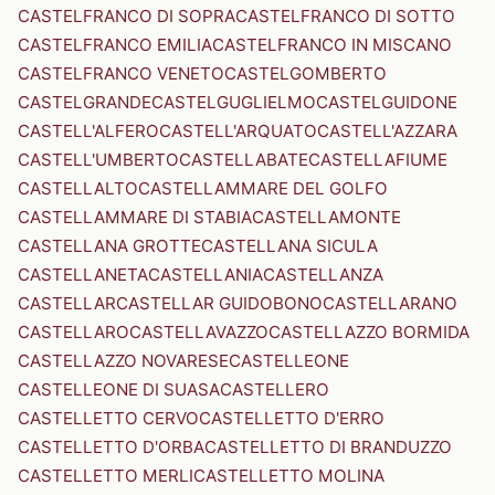
CASTELFRANCO DI SOPRA
CASTELFRANCO DI SOTTO
CASTELFRANCO EMILIA
CASTELFRANCO IN MISCANO
CASTELFRANCO VENETO
CASTELGOMBERTO
CASTELGRANDE
CASTELGUGLIELMO
CASTELGUIDONE
CASTELL'ALFERO
CASTELL'ARQUATO
CASTELL'AZZARA
CASTELL'UMBERTO
CASTELLABATE
CASTELLAFIUME
CASTELLALTO
CASTELLAMMARE DEL GOLFO
CASTELLAMMARE DI STABIA
CASTELLAMONTE
CASTELLANA GROTTE
CASTELLANA SICULA
CASTELLANETA
CASTELLANIA
CASTELLANZA
CASTELLAR
CASTELLAR GUIDOBONO
CASTELLARANO
CASTELLARO
CASTELLAVAZZO
CASTELLAZZO BORMIDA
CASTELLAZZO NOVARESE
CASTELLEONE
CASTELLEONE DI SUASA
CASTELLERO
CASTELLETTO CERVO
CASTELLETTO D'ERRO
CASTELLETTO D'ORBA
CASTELLETTO DI BRANDUZZO
CASTELLETTO MERLI
CASTELLETTO MOLINA