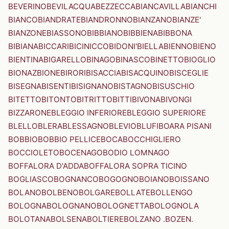
BEVERINO
BEVILACQUA
BEZZECCA
BIANCAVILLA
BIANCHI
BIANCO
BIANDRATE
BIANDRONNO
BIANZANO
BIANZE'
BIANZONE
BIASSONO
BIBBIANO
BIBBIENA
BIBBONA
BIBIANA
BICCARI
BICINICCO
BIDONI'
BIELLA
BIENNO
BIENO
BIENTINA
BIGARELLO
BINAGO
BINASCO
BINETTO
BIOGLIO
BIONAZ
BIONE
BIRORI
BISACCIA
BISACQUINO
BISCEGLIE
BISEGNA
BISENTI
BISIGNANO
BISTAGNO
BISUSCHIO
BITETTO
BITONTO
BITRITTO
BITTI
BIVONA
BIVONGI
BIZZARONE
BLEGGIO INFERIORE
BLEGGIO SUPERIORE
BLELLO
BLERA
BLESSAGNO
BLEVIO
BLUFI
BOARA PISANI
BOBBIO
BOBBIO PELLICE
BOCA
BOCCHIGLIERO
BOCCIOLETO
BOCENAGO
BODIO LOMNAGO
BOFFALORA D'ADDA
BOFFALORA SOPRA TICINO
BOGLIASCO
BOGNANCO
BOGOGNO
BOIANO
BOISSANO
BOLANO
BOLBENO
BOLGARE
BOLLATE
BOLLENGO
BOLOGNA
BOLOGNANO
BOLOGNETTA
BOLOGNOLA
BOLOTANA
BOLSENA
BOLTIERE
BOLZANO .BOZEN.