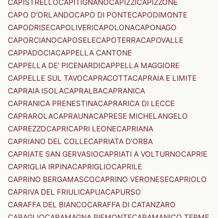
CAPISTRELLO
CAPITIGNANO
CAPIZZI
CAPIZZONE
CAPO D'ORLANDO
CAPO DI PONTE
CAPODIMONTE
CAPODRISE
CAPOLIVERI
CAPOLONA
CAPONAGO
CAPORCIANO
CAPOSELE
CAPOTERRA
CAPOVALLE
CAPPADOCIA
CAPPELLA CANTONE
CAPPELLA DE' PICENARDI
CAPPELLA MAGGIORE
CAPPELLE SUL TAVO
CAPRACOTTA
CAPRAIA E LIMITE
CAPRAIA ISOLA
CAPRALBA
CAPRANICA
CAPRANICA PRENESTINA
CAPRARICA DI LECCE
CAPRAROLA
CAPRAUNA
CAPRESE MICHELANGELO
CAPREZZO
CAPRI
CAPRI LEONE
CAPRIANA
CAPRIANO DEL COLLE
CAPRIATA D'ORBA
CAPRIATE SAN GERVASIO
CAPRIATI A VOLTURNO
CAPRIE
CAPRIGLIA IRPINA
CAPRIGLIO
CAPRILE
CAPRINO BERGAMASCO
CAPRINO VERONESE
CAPRIOLO
CAPRIVA DEL FRIULI
CAPUA
CAPURSO
CARAFFA DEL BIANCO
CARAFFA DI CATANZARO
CARAGLIO
CARAMAGNA PIEMONTE
CARAMANICO TERME