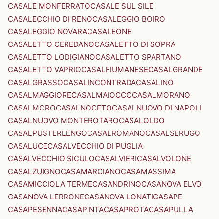
CASALE MONFERRATO
CASALE SUL SILE
CASALECCHIO DI RENO
CASALEGGIO BOIRO
CASALEGGIO NOVARA
CASALEONE
CASALETTO CEREDANO
CASALETTO DI SOPRA
CASALETTO LODIGIANO
CASALETTO SPARTANO
CASALETTO VAPRIO
CASALFIUMANESE
CASALGRANDE
CASALGRASSO
CASALINCONTRADA
CASALINO
CASALMAGGIORE
CASALMAIOCCO
CASALMORANO
CASALMORO
CASALNOCETO
CASALNUOVO DI NAPOLI
CASALNUOVO MONTEROTARO
CASALOLDO
CASALPUSTERLENGO
CASALROMANO
CASALSERUGO
CASALUCE
CASALVECCHIO DI PUGLIA
CASALVECCHIO SICULO
CASALVIERI
CASALVOLONE
CASALZUIGNO
CASAMARCIANO
CASAMASSIMA
CASAMICCIOLA TERME
CASANDRINO
CASANOVA ELVO
CASANOVA LERRONE
CASANOVA LONATI
CASAPE
CASAPESENNA
CASAPINTA
CASAPROTA
CASAPULLA