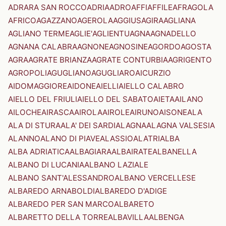
ADRARA SAN ROCCO
ADRIA
ADRO
AFFI
AFFILE
AFRAGOLA
AFRICO
AGAZZANO
AGEROLA
AGGIUS
AGIRA
AGLIANA
AGLIANO TERME
AGLIE'
AGLIENTU
AGNA
AGNADELLO
AGNANA CALABRA
AGNONE
AGNOSINE
AGORDO
AGOSTA
AGRA
AGRATE BRIANZA
AGRATE CONTURBIA
AGRIGENTO
AGROPOLI
AGUGLIANO
AGUGLIARO
AICURZIO
AIDOMAGGIORE
AIDONE
AIELLI
AIELLO CALABRO
AIELLO DEL FRIULI
AIELLO DEL SABATO
AIETA
AILANO
AILOCHE
AIRASCA
AIROLA
AIROLE
AIRUNO
AISONE
ALA
ALA DI STURA
ALA' DEI SARDI
ALAGNA
ALAGNA VALSESIA
ALANNO
ALANO DI PIAVE
ALASSIO
ALATRI
ALBA
ALBA ADRIATICA
ALBAGIARA
ALBAIRATE
ALBANELLA
ALBANO DI LUCANIA
ALBANO LAZIALE
ALBANO SANT'ALESSANDRO
ALBANO VERCELLESE
ALBAREDO ARNABOLDI
ALBAREDO D'ADIGE
ALBAREDO PER SAN MARCO
ALBARETO
ALBARETTO DELLA TORRE
ALBAVILLA
ALBENGA