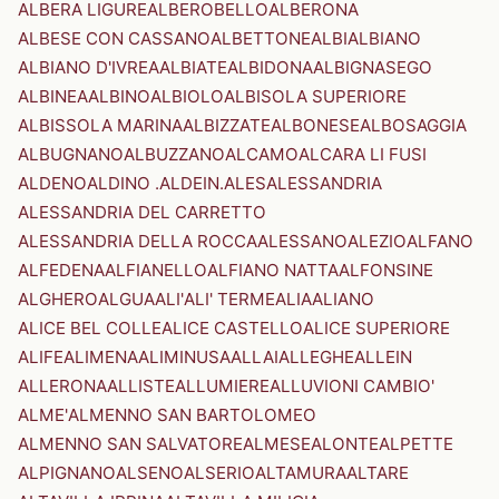
ALBERA LIGURE
ALBEROBELLO
ALBERONA
ALBESE CON CASSANO
ALBETTONE
ALBI
ALBIANO
ALBIANO D'IVREA
ALBIATE
ALBIDONA
ALBIGNASEGO
ALBINEA
ALBINO
ALBIOLO
ALBISOLA SUPERIORE
ALBISSOLA MARINA
ALBIZZATE
ALBONESE
ALBOSAGGIA
ALBUGNANO
ALBUZZANO
ALCAMO
ALCARA LI FUSI
ALDENO
ALDINO .ALDEIN.
ALES
ALESSANDRIA
ALESSANDRIA DEL CARRETTO
ALESSANDRIA DELLA ROCCA
ALESSANO
ALEZIO
ALFANO
ALFEDENA
ALFIANELLO
ALFIANO NATTA
ALFONSINE
ALGHERO
ALGUA
ALI'
ALI' TERME
ALIA
ALIANO
ALICE BEL COLLE
ALICE CASTELLO
ALICE SUPERIORE
ALIFE
ALIMENA
ALIMINUSA
ALLAI
ALLEGHE
ALLEIN
ALLERONA
ALLISTE
ALLUMIERE
ALLUVIONI CAMBIO'
ALME'
ALMENNO SAN BARTOLOMEO
ALMENNO SAN SALVATORE
ALMESE
ALONTE
ALPETTE
ALPIGNANO
ALSENO
ALSERIO
ALTAMURA
ALTARE