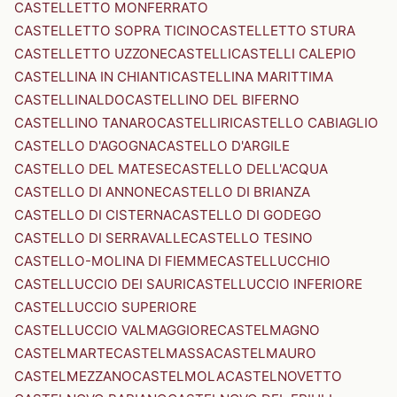
CASTELLETTO MONFERRATO
CASTELLETTO SOPRA TICINO
CASTELLETTO STURA
CASTELLETTO UZZONE
CASTELLI
CASTELLI CALEPIO
CASTELLINA IN CHIANTI
CASTELLINA MARITTIMA
CASTELLINALDO
CASTELLINO DEL BIFERNO
CASTELLINO TANARO
CASTELLIRI
CASTELLO CABIAGLIO
CASTELLO D'AGOGNA
CASTELLO D'ARGILE
CASTELLO DEL MATESE
CASTELLO DELL'ACQUA
CASTELLO DI ANNONE
CASTELLO DI BRIANZA
CASTELLO DI CISTERNA
CASTELLO DI GODEGO
CASTELLO DI SERRAVALLE
CASTELLO TESINO
CASTELLO-MOLINA DI FIEMME
CASTELLUCCHIO
CASTELLUCCIO DEI SAURI
CASTELLUCCIO INFERIORE
CASTELLUCCIO SUPERIORE
CASTELLUCCIO VALMAGGIORE
CASTELMAGNO
CASTELMARTE
CASTELMASSA
CASTELMAURO
CASTELMEZZANO
CASTELMOLA
CASTELNOVETTO