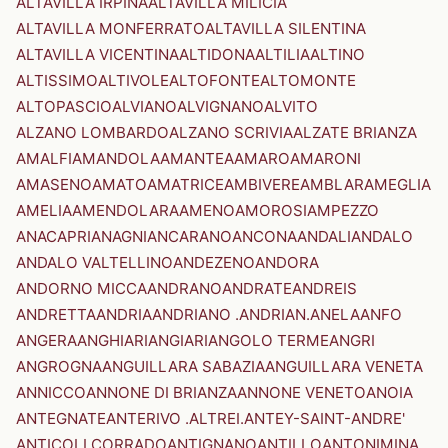
ALTAVILLA IRPINA
ALTAVILLA MILICIA
ALTAVILLA MONFERRATO
ALTAVILLA SILENTINA
ALTAVILLA VICENTINA
ALTIDONA
ALTILIA
ALTINO
ALTISSIMO
ALTIVOLE
ALTOFONTE
ALTOMONTE
ALTOPASCIO
ALVIANO
ALVIGNANO
ALVITO
ALZANO LOMBARDO
ALZANO SCRIVIA
ALZATE BRIANZA
AMALFI
AMANDOLA
AMANTEA
AMARO
AMARONI
AMASENO
AMATO
AMATRICE
AMBIVERE
AMBLAR
AMEGLIA
AMELIA
AMENDOLARA
AMENO
AMOROSI
AMPEZZO
ANACAPRI
ANAGNI
ANCARANO
ANCONA
ANDALI
ANDALO
ANDALO VALTELLINO
ANDEZENO
ANDORA
ANDORNO MICCA
ANDRANO
ANDRATE
ANDREIS
ANDRETTA
ANDRIA
ANDRIANO .ANDRIAN.
ANELA
ANFO
ANGERA
ANGHIARI
ANGIARI
ANGOLO TERME
ANGRI
ANGROGNA
ANGUILLARA SABAZIA
ANGUILLARA VENETA
ANNICCO
ANNONE DI BRIANZA
ANNONE VENETO
ANOIA
ANTEGNATE
ANTERIVO .ALTREI.
ANTEY-SAINT-ANDRE'
ANTICOLI CORRADO
ANTIGNANO
ANTILLO
ANTONIMINA