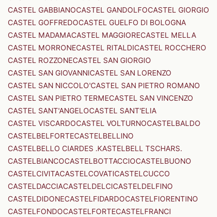
CASTEL GABBIANO
CASTEL GANDOLFO
CASTEL GIORGIO
CASTEL GOFFREDO
CASTEL GUELFO DI BOLOGNA
CASTEL MADAMA
CASTEL MAGGIORE
CASTEL MELLA
CASTEL MORRONE
CASTEL RITALDI
CASTEL ROCCHERO
CASTEL ROZZONE
CASTEL SAN GIORGIO
CASTEL SAN GIOVANNI
CASTEL SAN LORENZO
CASTEL SAN NICCOLO'
CASTEL SAN PIETRO ROMANO
CASTEL SAN PIETRO TERME
CASTEL SAN VINCENZO
CASTEL SANT'ANGELO
CASTEL SANT'ELIA
CASTEL VISCARDO
CASTEL VOLTURNO
CASTELBALDO
CASTELBELFORTE
CASTELBELLINO
CASTELBELLO CIARDES .KASTELBELL TSCHARS.
CASTELBIANCO
CASTELBOTTACCIO
CASTELBUONO
CASTELCIVITA
CASTELCOVATI
CASTELCUCCO
CASTELDACCIA
CASTELDELCI
CASTELDELFINO
CASTELDIDONE
CASTELFIDARDO
CASTELFIORENTINO
CASTELFONDO
CASTELFORTE
CASTELFRANCI