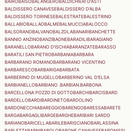
BAIRO
BAISO
BALANGERO
BALDICHIERI D'ASTI
BALDISSERO CANAVESE
BALDISSERO D'ALBA
BALDISSERO TORINESE
BALESTRATE
BALESTRINO
BALLABIO
BALLAO
BALME
BALMUCCIA
BALOCCO
BALSORANO
BALVANO
BALZOLA
BANARI
BANCHETTE
BANNIO ANZINO
BANZI
BAONE
BARADILI
BARAGIANO
BARANELLO
BARANO D'ISCHIA
BARANZATE
BARASSO
BARATILI SAN PIETRO
BARBANIA
BARBARA
BARBARANO ROMANO
BARBARANO VICENTINO
BARBARESCO
BARBARIGA
BARBATA
BARBERINO DI MUGELLO
BARBERINO VAL D'ELSA
BARBIANELLO
BARBIANO .BARBIAN.
BARBONA
BARCELLONA POZZO DI GOTTO
BARCHI
BARCIS
BARD
BARDELLO
BARDI
BARDINETO
BARDOLINO
BARDONECCHIA
BAREGGIO
BARENGO
BARESSA
BARETE
BARGA
BARGAGLI
BARGE
BARGHE
BARI
BARI SARDO
BARIANO
BARICELLA
BARILE
BARISCIANO
BARLASSINA
BARLETTA
BARNI
BAROLO
BARONE CANAVESE
BARONISSI