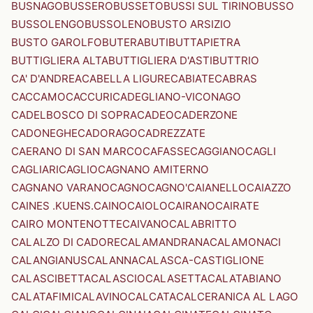
BUSNAGO
BUSSERO
BUSSETO
BUSSI SUL TIRINO
BUSSO
BUSSOLENGO
BUSSOLENO
BUSTO ARSIZIO
BUSTO GAROLFO
BUTERA
BUTI
BUTTAPIETRA
BUTTIGLIERA ALTA
BUTTIGLIERA D'ASTI
BUTTRIO
CA' D'ANDREA
CABELLA LIGURE
CABIATE
CABRAS
CACCAMO
CACCURI
CADEGLIANO-VICONAGO
CADELBOSCO DI SOPRA
CADEO
CADERZONE
CADONEGHE
CADORAGO
CADREZZATE
CAERANO DI SAN MARCO
CAFASSE
CAGGIANO
CAGLI
CAGLIARI
CAGLIO
CAGNANO AMITERNO
CAGNANO VARANO
CAGNO
CAGNO'
CAIANELLO
CAIAZZO
CAINES .KUENS.
CAINO
CAIOLO
CAIRANO
CAIRATE
CAIRO MONTENOTTE
CAIVANO
CALABRITTO
CALALZO DI CADORE
CALAMANDRANA
CALAMONACI
CALANGIANUS
CALANNA
CALASCA-CASTIGLIONE
CALASCIBETTA
CALASCIO
CALASETTA
CALATABIANO
CALATAFIMI
CALAVINO
CALCATA
CALCERANICA AL LAGO