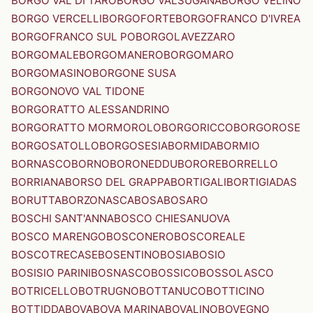
BORGO VAL DI TARO
BORGO VALSUGANA
BORGO VELINO
BORGO VERCELLI
BORGOFORTE
BORGOFRANCO D'IVREA
BORGOFRANCO SUL PO
BORGOLAVEZZARO
BORGOMALE
BORGOMANERO
BORGOMARO
BORGOMASINO
BORGONE SUSA
BORGONOVO VAL TIDONE
BORGORATTO ALESSANDRINO
BORGORATTO MORMOROLO
BORGORICCO
BORGOROSE
BORGOSATOLLO
BORGOSESIA
BORMIDA
BORMIO
BORNASCO
BORNO
BORONEDDU
BORORE
BORRELLO
BORRIANA
BORSO DEL GRAPPA
BORTIGALI
BORTIGIADAS
BORUTTA
BORZONASCA
BOSA
BOSARO
BOSCHI SANT'ANNA
BOSCO CHIESANUOVA
BOSCO MARENGO
BOSCONERO
BOSCOREALE
BOSCOTRECASE
BOSENTINO
BOSIA
BOSIO
BOSISIO PARINI
BOSNASCO
BOSSICO
BOSSOLASCO
BOTRICELLO
BOTRUGNO
BOTTANUCO
BOTTICINO
BOTTIDDA
BOVA
BOVA MARINA
BOVALINO
BOVEGNO