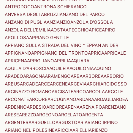
ANTRODOCO
ANTRONA SCHIERANCO
ANVERSA DEGLI ABRUZZI
ANZANO DEL PARCO
ANZANO DI PUGLIA
ANZI
ANZIO
ANZOLA D'OSSOLA
ANZOLA DELL'EMILIA
AOSTA
APECCHIO
APICE
APIRO
APOLLOSA
APPIANO GENTILE
APPIANO SULLA STRADA DEL VINO * EPPAN AN DER
APPIGNANO
APPIGNANO DEL TRONTO
APRICA
APRICALE
APRICENA
APRIGLIANO
APRILIA
AQUARA
AQUILA D'ARROSCIA
AQUILEIA
AQUILONIA
AQUINO
ARADEO
ARAGONA
ARAMENGO
ARBA
ARBOREA
ARBORIO
ARBUS
ARCADE
ARCE
ARCENE
ARCEVIA
ARCHI
ARCIDOSSO
ARCINAZZO ROMANO
ARCISATE
ARCO
ARCOLA
ARCOLE
ARCONATE
ARCORE
ARCUGNANO
ARDARA
ARDAULI
ARDEA
ARDENNO
ARDESIO
ARDORE
ARENA
ARENA PO
ARENZANO
ARESE
AREZZO
ARGEGNO
ARGELATO
ARGENTA
ARGENTERA
ARGUELLO
ARGUSTO
ARI
ARIANO IRPINO
ARIANO NEL POLESINE
ARICCIA
ARIELLI
ARIENZO