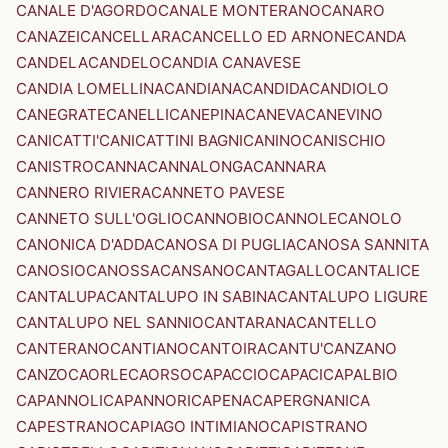
CANALE D'AGORDO
CANALE MONTERANO
CANARO
CANAZEI
CANCELLARA
CANCELLO ED ARNONE
CANDA
CANDELA
CANDELO
CANDIA CANAVESE
CANDIA LOMELLINA
CANDIANA
CANDIDA
CANDIOLO
CANEGRATE
CANELLI
CANEPINA
CANEVA
CANEVINO
CANICATTI'
CANICATTINI BAGNI
CANINO
CANISCHIO
CANISTRO
CANNA
CANNALONGA
CANNARA
CANNERO RIVIERA
CANNETO PAVESE
CANNETO SULL'OGLIO
CANNOBIO
CANNOLE
CANOLO
CANONICA D'ADDA
CANOSA DI PUGLIA
CANOSA SANNITA
CANOSIO
CANOSSA
CANSANO
CANTAGALLO
CANTALICE
CANTALUPA
CANTALUPO IN SABINA
CANTALUPO LIGURE
CANTALUPO NEL SANNIO
CANTARANA
CANTELLO
CANTERANO
CANTIANO
CANTOIRA
CANTU'
CANZANO
CANZO
CAORLE
CAORSO
CAPACCIO
CAPACI
CAPALBIO
CAPANNOLI
CAPANNORI
CAPENA
CAPERGNANICA
CAPESTRANO
CAPIAGO INTIMIANO
CAPISTRANO