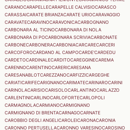
CARANO
CARAPELLE
CARAPELLE CALVISIO
CARASCO
CARASSAI
CARATE BRIANZA
CARATE URIO
CARAVAGGIO
CARAVATE
CARAVINO
CARAVONICA
CARBOGNANO
CARBONARA AL TICINO
CARBONARA DI NOLA
CARBONARA DI PO
CARBONARA SCRIVIA
CARBONATE
CARBONE
CARBONERA
CARBONIA
CARCARE
CARCERI
CARCOFORO
CARDANO AL CAMPO
CARDE'
CARDEDU
CARDETO
CARDINALE
CARDITO
CAREGGINE
CAREMA
CARENNO
CARENTINO
CARERI
CARESANA
CARESANABLOT
CAREZZANO
CARFIZZI
CARGEGHE
CARIATI
CARIFE
CARIGNANO
CARIMATE
CARINARO
CARINI
CARINOLA
CARISIO
CARISOLO
CARLANTINO
CARLAZZO
CARLENTINI
CARLINO
CARLOFORTE
CARLOPOLI
CARMAGNOLA
CARMIANO
CARMIGNANO
CARMIGNANO DI BRENTA
CARNAGO
CARNATE
CAROBBIO DEGLI ANGELI
CAROLEI
CARONA
CARONIA
CARONNO PERTUSELLA
CARONNO VARESINO
CAROSINO