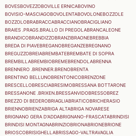
BOVES
BOVEZZO
BOVILLE ERNICA
BOVINO
BOVISIO-MASCIAGO
BOVOLENTA
BOVOLONE
BOZZOLE
BOZZOLO
BRA
BRACCA
BRACCIANO
BRACIGLIANO
BRAIES .PRAGS.
BRALLO DI PREGOLA
BRANCALEONE
BRANDICO
BRANDIZZO
BRANZI
BRAONE
BREBBIA
BREDA DI PIAVE
BREGANO
BREGANZE
BREGNANO
BREGUZZO
BREIA
BREMBATE
BREMBATE DI SOPRA
BREMBILLA
BREMBIO
BREME
BRENDOLA
BRENNA
BRENNERO .BRENNER.
BRENO
BRENTA
BRENTINO BELLUNO
BRENTONICO
BRENZONE
BRESCELLO
BRESCIA
BRESIMO
BRESSANA BOTTARONE
BRESSANONE .BRIXEN.
BRESSANVIDO
BRESSO
BREZ
BREZZO DI BEDERO
BRIAGLIA
BRIATICO
BRICHERASIO
BRIENNO
BRIENZA
BRIGA ALTA
BRIGA NOVARESE
BRIGNANO GERA D'ADDA
BRIGNANO-FRASCATA
BRINDISI
BRINDISI MONTAGNA
BRINZIO
BRIONA
BRIONE
BRIONE
BRIOSCO
BRISIGHELLA
BRISSAGO-VALTRAVAGLIA