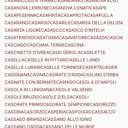
CASAMICCIOLA TERME
CASANDRINO
CASANOVA ELVO
CASANOVA LERRONE
CASANOVA LONATI
CASAPE
CASAPESENNA
CASAPINTA
CASAPROTA
CASAPULLA
CASARANO
CASARGO
CASARILE
CASARSA DELLA DELIZIA
CASARZA LIGURE
CASASCO
CASASCO D'INTELVI
CASATENOVO
CASATISMA
CASAVATORE
CASAZZA
CASCIA
CASCIAGO
CASCIANA TERME
CASCINA
CASCINETTE D'IVREA
CASEI GEROLA
CASELETTE
CASELLA
CASELLE IN PITTARI
CASELLE LANDI
CASELLE LURANI
CASELLE TORINESE
CASERTA
CASIER
CASIGNANA
CASINA
CASIRATE D'ADDA
CASLINO D'ERBA
CASNATE CON BERNATE
CASNIGO
CASOLA DI NAPOLI
CASOLA IN LUNIGIANA
CASOLA VALSENIO
CASOLE BRUZIO
CASOLE D'ELSA
CASOLI
CASORATE PRIMO
CASORATE SEMPIONE
CASOREZZO
CASORIA
CASORZO
CASPERIA
CASPOGGIO
CASSACCO
CASSAGO BRIANZA
CASSANO ALLO IONIO
CASSANO D'ADDA
CASSANO DELLE MURGE