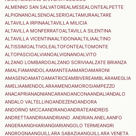
ALMENNO SAN SALVATORE
ALMESE
ALONTE
ALPETTE
ALPIGNANO
ALSENO
ALSERIO
ALTAMURA
ALTARE
ALTAVILLA IRPINA
ALTAVILLA MILICIA
ALTAVILLA MONFERRATO
ALTAVILLA SILENTINA
ALTAVILLA VICENTINA
ALTIDONA
ALTILIA
ALTINO
ALTISSIMO
ALTIVOLE
ALTOFONTE
ALTOMONTE
ALTOPASCIO
ALVIANO
ALVIGNANO
ALVITO
ALZANO LOMBARDO
ALZANO SCRIVIA
ALZATE BRIANZA
AMALFI
AMANDOLA
AMANTEA
AMARO
AMARONI
AMASENO
AMATO
AMATRICE
AMBIVERE
AMBLAR
AMEGLIA
AMELIA
AMENDOLARA
AMENO
AMOROSI
AMPEZZO
ANACAPRI
ANAGNI
ANCARANO
ANCONA
ANDALI
ANDALO
ANDALO VALTELLINO
ANDEZENO
ANDORA
ANDORNO MICCA
ANDRANO
ANDRATE
ANDREIS
ANDRETTA
ANDRIA
ANDRIANO .ANDRIAN.
ANELA
ANFO
ANGERA
ANGHIARI
ANGIARI
ANGOLO TERME
ANGRI
ANGROGNA
ANGUILLARA SABAZIA
ANGUILLARA VENETA