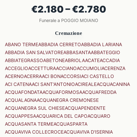
€2.180 – €2.780
Funerale a POGGIO MOIANO
Cremazione
ABANO TERME
ABBADIA CERRETO
ABBADIA LARIANA
ABBADIA SAN SALVATORE
ABBASANTA
ABBATEGGIO
ABBIATEGRASSO
ABETONE
ABRIOLA
ACATE
ACCADIA
ACCEGLIO
ACCETTURA
ACCIANO
ACCUMOLI
ACERENZA
ACERNO
ACERRA
ACI BONACCORSI
ACI CASTELLO
ACI CATENA
ACI SANT'ANTONIO
ACIREALE
ACQUACANINA
ACQUAFONDATA
ACQUAFORMOSA
ACQUAFREDDA
ACQUALAGNA
ACQUANEGRA CREMONESE
ACQUANEGRA SUL CHIESE
ACQUAPENDENTE
ACQUAPPESA
ACQUARICA DEL CAPO
ACQUARO
ACQUASANTA TERME
ACQUASPARTA
ACQUAVIVA COLLECROCE
ACQUAVIVA D'ISERNIA