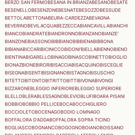
BERZO SAN FERMO
BESANA IN BRIANZA
BESANO
BESATE
BESENELLO
BESENZONE
BESNATE
BESOZZO
BESSUDE
BETTOLA
BETTONA
BEURA-CARDEZZA
BEVAGNA
BEVERINO
BEVILACQUA
BEZZECCA
BIANCAVILLA
BIANCHI
BIANCO
BIANDRATE
BIANDRONNO
BIANZANO
BIANZE'
BIANZONE
BIASSONO
BIBBIANO
BIBBIENA
BIBBONA
BIBIANA
BICCARI
BICINICCO
BIDONI'
BIELLA
BIENNO
BIENO
BIENTINA
BIGARELLO
BINAGO
BINASCO
BINETTO
BIOGLIO
BIONAZ
BIONE
BIRORI
BISACCIA
BISACQUINO
BISCEGLIE
BISEGNA
BISENTI
BISIGNANO
BISTAGNO
BISUSCHIO
BITETTO
BITONTO
BITRITTO
BITTI
BIVONA
BIVONGI
BIZZARONE
BLEGGIO INFERIORE
BLEGGIO SUPERIORE
BLELLO
BLERA
BLESSAGNO
BLEVIO
BLUFI
BOARA PISANI
BOBBIO
BOBBIO PELLICE
BOCA
BOCCHIGLIERO
BOCCIOLETO
BOCENAGO
BODIO LOMNAGO
BOFFALORA D'ADDA
BOFFALORA SOPRA TICINO
BOGLIASCO
BOGNANCO
BOGOGNO
BOIANO
BOISSANO