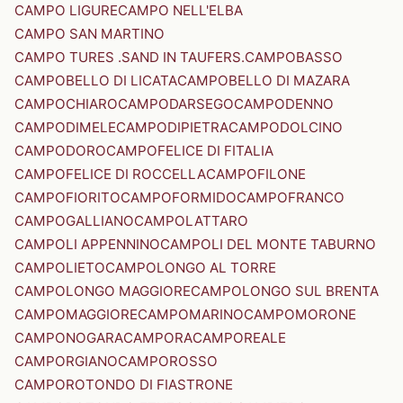
CAMPO LIGURE
CAMPO NELL'ELBA
CAMPO SAN MARTINO
CAMPO TURES .SAND IN TAUFERS.
CAMPOBASSO
CAMPOBELLO DI LICATA
CAMPOBELLO DI MAZARA
CAMPOCHIARO
CAMPODARSEGO
CAMPODENNO
CAMPODIMELE
CAMPODIPIETRA
CAMPODOLCINO
CAMPODORO
CAMPOFELICE DI FITALIA
CAMPOFELICE DI ROCCELLA
CAMPOFILONE
CAMPOFIORITO
CAMPOFORMIDO
CAMPOFRANCO
CAMPOGALLIANO
CAMPOLATTARO
CAMPOLI APPENNINO
CAMPOLI DEL MONTE TABURNO
CAMPOLIETO
CAMPOLONGO AL TORRE
CAMPOLONGO MAGGIORE
CAMPOLONGO SUL BRENTA
CAMPOMAGGIORE
CAMPOMARINO
CAMPOMORONE
CAMPONOGARA
CAMPORA
CAMPOREALE
CAMPORGIANO
CAMPOROSSO
CAMPOROTONDO DI FIASTRONE