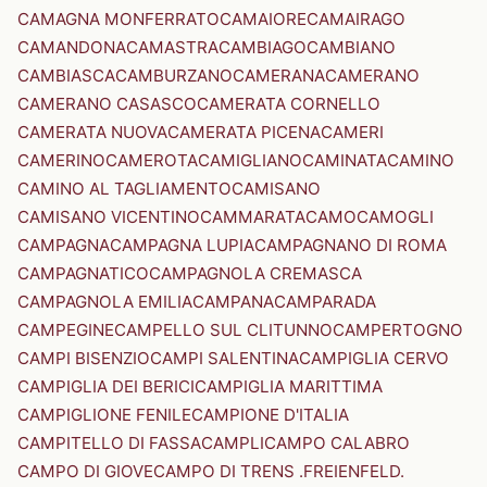
CAMAGNA MONFERRATO
CAMAIORE
CAMAIRAGO
CAMANDONA
CAMASTRA
CAMBIAGO
CAMBIANO
CAMBIASCA
CAMBURZANO
CAMERANA
CAMERANO
CAMERANO CASASCO
CAMERATA CORNELLO
CAMERATA NUOVA
CAMERATA PICENA
CAMERI
CAMERINO
CAMEROTA
CAMIGLIANO
CAMINATA
CAMINO
CAMINO AL TAGLIAMENTO
CAMISANO
CAMISANO VICENTINO
CAMMARATA
CAMO
CAMOGLI
CAMPAGNA
CAMPAGNA LUPIA
CAMPAGNANO DI ROMA
CAMPAGNATICO
CAMPAGNOLA CREMASCA
CAMPAGNOLA EMILIA
CAMPANA
CAMPARADA
CAMPEGINE
CAMPELLO SUL CLITUNNO
CAMPERTOGNO
CAMPI BISENZIO
CAMPI SALENTINA
CAMPIGLIA CERVO
CAMPIGLIA DEI BERICI
CAMPIGLIA MARITTIMA
CAMPIGLIONE FENILE
CAMPIONE D'ITALIA
CAMPITELLO DI FASSA
CAMPLI
CAMPO CALABRO
CAMPO DI GIOVE
CAMPO DI TRENS .FREIENFELD.