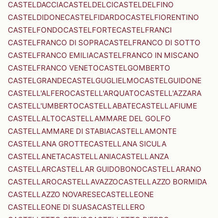
CASTELDACCIA
CASTELDELCI
CASTELDELFINO
CASTELDIDONE
CASTELFIDARDO
CASTELFIORENTINO
CASTELFONDO
CASTELFORTE
CASTELFRANCI
CASTELFRANCO DI SOPRA
CASTELFRANCO DI SOTTO
CASTELFRANCO EMILIA
CASTELFRANCO IN MISCANO
CASTELFRANCO VENETO
CASTELGOMBERTO
CASTELGRANDE
CASTELGUGLIELMO
CASTELGUIDONE
CASTELL'ALFERO
CASTELL'ARQUATO
CASTELL'AZZARA
CASTELL'UMBERTO
CASTELLABATE
CASTELLAFIUME
CASTELLALTO
CASTELLAMMARE DEL GOLFO
CASTELLAMMARE DI STABIA
CASTELLAMONTE
CASTELLANA GROTTE
CASTELLANA SICULA
CASTELLANETA
CASTELLANIA
CASTELLANZA
CASTELLAR
CASTELLAR GUIDOBONO
CASTELLARANO
CASTELLARO
CASTELLAVAZZO
CASTELLAZZO BORMIDA
CASTELLAZZO NOVARESE
CASTELLEONE
CASTELLEONE DI SUASA
CASTELLERO