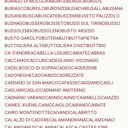
BURAGO DI MOLGORA
BURCEI
BURGIO
BURGOS
BURIASCO
BUROLO
BURONZO
BUSACHI
BUSALLA
BUSANA
BUSANO
BUSCA
BUSCATE
BUSCEMI
BUSETO PALIZZOLO
BUSNAGO
BUSSERO
BUSSETO
BUSSI SUL TIRINO
BUSSO
BUSSOLENGO
BUSSOLENO
BUSTO ARSIZIO
BUSTO GAROLFO
BUTERA
BUTI
BUTTAPIETRA
BUTTIGLIERA ALTA
BUTTIGLIERA D'ASTI
BUTTRIO
CA' D'ANDREA
CABELLA LIGURE
CABIATE
CABRAS
CACCAMO
CACCURI
CADEGLIANO-VICONAGO
CADELBOSCO DI SOPRA
CADEO
CADERZONE
CADONEGHE
CADORAGO
CADREZZATE
CAERANO DI SAN MARCO
CAFASSE
CAGGIANO
CAGLI
CAGLIARI
CAGLIO
CAGNANO AMITERNO
CAGNANO VARANO
CAGNO
CAGNO'
CAIANELLO
CAIAZZO
CAINES .KUENS.
CAINO
CAIOLO
CAIRANO
CAIRATE
CAIRO MONTENOTTE
CAIVANO
CALABRITTO
CALALZO DI CADORE
CALAMANDRANA
CALAMONACI
CALANGIANUS
CALANNA
CALASCA-CASTIGLIONE