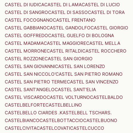
CASTEL DI IUDICA
CASTEL DI LAMA
CASTEL DI LUCIO
CASTEL DI SANGRO
CASTEL DI SASSO
CASTEL DI TORA
CASTEL FOCOGNANO
CASTEL FRENTANO
CASTEL GABBIANO
CASTEL GANDOLFO
CASTEL GIORGIO
CASTEL GOFFREDO
CASTEL GUELFO DI BOLOGNA
CASTEL MADAMA
CASTEL MAGGIORE
CASTEL MELLA
CASTEL MORRONE
CASTEL RITALDI
CASTEL ROCCHERO
CASTEL ROZZONE
CASTEL SAN GIORGIO
CASTEL SAN GIOVANNI
CASTEL SAN LORENZO
CASTEL SAN NICCOLO'
CASTEL SAN PIETRO ROMANO
CASTEL SAN PIETRO TERME
CASTEL SAN VINCENZO
CASTEL SANT'ANGELO
CASTEL SANT'ELIA
CASTEL VISCARDO
CASTEL VOLTURNO
CASTELBALDO
CASTELBELFORTE
CASTELBELLINO
CASTELBELLO CIARDES .KASTELBELL TSCHARS.
CASTELBIANCO
CASTELBOTTACCIO
CASTELBUONO
CASTELCIVITA
CASTELCOVATI
CASTELCUCCO