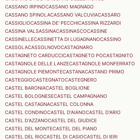
CASSANO IRPINO
CASSANO MAGNAGO
CASSANO SPINOLA
CASSANO VALCUVIA
CASSARO
CASSIGLIO
CASSINA DE' PECCHI
CASSINA RIZZARDI
CASSINA VALSASSINA
CASSINASCO
CASSINE
CASSINELLE
CASSINETTA DI LUGAGNANO
CASSINO
CASSOLA
CASSOLNOVO
CASTAGNARO
CASTAGNETO CARDUCCI
CASTAGNETO PO
CASTAGNITO
CASTAGNOLE DELLE LANZE
CASTAGNOLE MONFERRATO
CASTAGNOLE PIEMONTE
CASTANA
CASTANO PRIMO
CASTEGGIO
CASTEGNATO
CASTEGNERO
CASTEL BARONIA
CASTEL BOGLIONE
CASTEL BOLOGNESE
CASTEL CAMPAGNANO
CASTEL CASTAGNA
CASTEL COLONNA
CASTEL CONDINO
CASTEL D'AIANO
CASTEL D'ARIO
CASTEL D'AZZANO
CASTEL DEL GIUDICE
CASTEL DEL MONTE
CASTEL DEL PIANO
CASTEL DEL RIO
CASTEL DI CASIO
CASTEL DI IERI