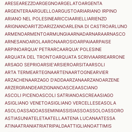
ARESE
AREZZO
ARGEGNO
ARGELATO
ARGENTA
ARGENTERA
ARGUELLO
ARGUSTO
ARI
ARIANO IRPINO
ARIANO NEL POLESINE
ARICCIA
ARIELLI
ARIENZO
ARIGNANO
ARITZO
ARIZZANO
ARLENA DI CASTRO
ARLUNO
ARMENO
ARMENTO
ARMUNGIA
ARNAD
ARNARA
ARNASCO
ARNESANO
AROLA
ARONA
AROSIO
ARPAIA
ARPAISE
ARPINO
ARQUA' PETRARCA
ARQUA' POLESINE
ARQUATA DEL TRONTO
ARQUATA SCRIVIA
ARRE
ARRONE
ARSAGO SEPRIO
ARSIE'
ARSIERO
ARSITA
ARSOLI
ARTA TERME
ARTEGNA
ARTENA
ARTOGNE
ARVIER
ARZACHENA
ARZAGO D'ADDA
ARZANA
ARZANO
ARZENE
ARZERGRANDE
ARZIGNANO
ASCEA
ASCIANO
ASCOLI PICENO
ASCOLI SATRIANO
ASCREA
ASIAGO
ASIGLIANO VENETO
ASIGLIANO VERCELLESE
ASOLA
ASOLO
ASSAGO
ASSEMINI
ASSISI
ASSO
ASSOLO
ASSORO
ASTI
ASUNI
ATELETA
ATELLA
ATENA LUCANA
ATESSA
ATINA
ATRANI
ATRI
ATRIPALDA
ATTIGLIANO
ATTIMIS