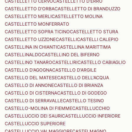
CASTELLETTO CERVO
CASTELLETTO D'ERRO
CASTELLETTO D'ORBA
CASTELLETTO DI BRANDUZZO
CASTELLETTO MERLI
CASTELLETTO MOLINA
CASTELLETTO MONFERRATO
CASTELLETTO SOPRA TICINO
CASTELLETTO STURA
CASTELLETTO UZZONE
CASTELLI
CASTELLI CALEPIO
CASTELLINA IN CHIANTI
CASTELLINA MARITTIMA
CASTELLINALDO
CASTELLINO DEL BIFERNO
CASTELLINO TANARO
CASTELLIRI
CASTELLO CABIAGLIO
CASTELLO D'AGOGNA
CASTELLO D'ARGILE
CASTELLO DEL MATESE
CASTELLO DELL'ACQUA
CASTELLO DI ANNONE
CASTELLO DI BRIANZA
CASTELLO DI CISTERNA
CASTELLO DI GODEGO
CASTELLO DI SERRAVALLE
CASTELLO TESINO
CASTELLO-MOLINA DI FIEMME
CASTELLUCCHIO
CASTELLUCCIO DEI SAURI
CASTELLUCCIO INFERIORE
CASTELLUCCIO SUPERIORE
CASTELLUCCIO VALMAGGIORE
CASTELMAGNO