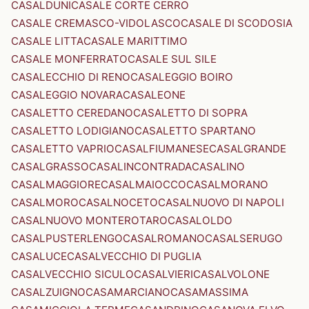
CASALDUNI
CASALE CORTE CERRO
CASALE CREMASCO-VIDOLASCO
CASALE DI SCODOSIA
CASALE LITTA
CASALE MARITTIMO
CASALE MONFERRATO
CASALE SUL SILE
CASALECCHIO DI RENO
CASALEGGIO BOIRO
CASALEGGIO NOVARA
CASALEONE
CASALETTO CEREDANO
CASALETTO DI SOPRA
CASALETTO LODIGIANO
CASALETTO SPARTANO
CASALETTO VAPRIO
CASALFIUMANESE
CASALGRANDE
CASALGRASSO
CASALINCONTRADA
CASALINO
CASALMAGGIORE
CASALMAIOCCO
CASALMORANO
CASALMORO
CASALNOCETO
CASALNUOVO DI NAPOLI
CASALNUOVO MONTEROTARO
CASALOLDO
CASALPUSTERLENGO
CASALROMANO
CASALSERUGO
CASALUCE
CASALVECCHIO DI PUGLIA
CASALVECCHIO SICULO
CASALVIERI
CASALVOLONE
CASALZUIGNO
CASAMARCIANO
CASAMASSIMA