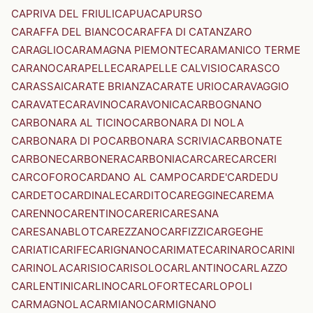
CAPRIVA DEL FRIULI
CAPUA
CAPURSO
CARAFFA DEL BIANCO
CARAFFA DI CATANZARO
CARAGLIO
CARAMAGNA PIEMONTE
CARAMANICO TERME
CARANO
CARAPELLE
CARAPELLE CALVISIO
CARASCO
CARASSAI
CARATE BRIANZA
CARATE URIO
CARAVAGGIO
CARAVATE
CARAVINO
CARAVONICA
CARBOGNANO
CARBONARA AL TICINO
CARBONARA DI NOLA
CARBONARA DI PO
CARBONARA SCRIVIA
CARBONATE
CARBONE
CARBONERA
CARBONIA
CARCARE
CARCERI
CARCOFORO
CARDANO AL CAMPO
CARDE'
CARDEDU
CARDETO
CARDINALE
CARDITO
CAREGGINE
CAREMA
CARENNO
CARENTINO
CARERI
CARESANA
CARESANABLOT
CAREZZANO
CARFIZZI
CARGEGHE
CARIATI
CARIFE
CARIGNANO
CARIMATE
CARINARO
CARINI
CARINOLA
CARISIO
CARISOLO
CARLANTINO
CARLAZZO
CARLENTINI
CARLINO
CARLOFORTE
CARLOPOLI
CARMAGNOLA
CARMIANO
CARMIGNANO