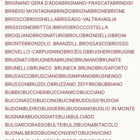
BRIGNANO GERA D'ADDA
BRIGNANO-FRASCATA
BRINDISI
BRINDISI MONTAGNA
BRINZIO
BRIONA
BRIONE
BRIONE
BRIOSCO
BRISIGHELLA
BRISSAGO-VALTRAVAGLIA
BRISSOGNE
BRITTOLI
BRIVIO
BROCCOSTELLA
BROGLIANO
BROGNATURO
BROLO
BRONDELLO
BRONI
BRONTE
BRONZOLO .BRANZOLL.
BROSSASCO
BROSSO
BROVELLO-CARPUGNINO
BROZOLO
BRUGHERIO
BRUGINE
BRUGNATO
BRUGNERA
BRUINO
BRUMANO
BRUNATE
BRUNELLO
BRUNICO .BRUNECK.
BRUNO
BRUSAPORTO
BRUSASCO
BRUSCIANO
BRUSIMPIANO
BRUSNENGO
BRUSSON
BRUZOLO
BRUZZANO ZEFFIRIO
BUBBIANO
BUBBIO
BUCCHERI
BUCCHIANICO
BUCCIANO
BUCCINASCO
BUCCINO
BUCINE
BUDDUSO'
BUDOIA
BUDONI
BUDRIO
BUGGERRU
BUGGIANO
BUGLIO IN MONTE
BUGNARA
BUGUGGIATE
BUJA
BULCIAGO
BULGAROGRASSO
BULTEI
BULZI
BUONABITACOLO
BUONALBERGO
BUONCONVENTO
BUONVICINO