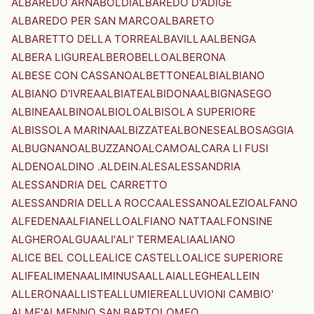
ALBAREDO ARNABOLDI
ALBAREDO D'ADIGE
ALBAREDO PER SAN MARCO
ALBARETO
ALBARETTO DELLA TORRE
ALBAVILLA
ALBENGA
ALBERA LIGURE
ALBEROBELLO
ALBERONA
ALBESE CON CASSANO
ALBETTONE
ALBI
ALBIANO
ALBIANO D'IVREA
ALBIATE
ALBIDONA
ALBIGNASEGO
ALBINEA
ALBINO
ALBIOLO
ALBISOLA SUPERIORE
ALBISSOLA MARINA
ALBIZZATE
ALBONESE
ALBOSAGGIA
ALBUGNANO
ALBUZZANO
ALCAMO
ALCARA LI FUSI
ALDENO
ALDINO .ALDEIN.
ALES
ALESSANDRIA
ALESSANDRIA DEL CARRETTO
ALESSANDRIA DELLA ROCCA
ALESSANO
ALEZIO
ALFANO
ALFEDENA
ALFIANELLO
ALFIANO NATTA
ALFONSINE
ALGHERO
ALGUA
ALI'
ALI' TERME
ALIA
ALIANO
ALICE BEL COLLE
ALICE CASTELLO
ALICE SUPERIORE
ALIFE
ALIMENA
ALIMINUSA
ALLAI
ALLEGHE
ALLEIN
ALLERONA
ALLISTE
ALLUMIERE
ALLUVIONI CAMBIO'
ALME'
ALMENNO SAN BARTOLOMEO