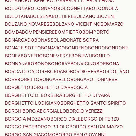
BOLANO
BOLBENO
BOLGARE
BOLLATE
BOLLENGO
BOLOGNA
BOLOGNANO
BOLOGNETTA
BOLOGNOLA
BOLOTANA
BOLSENA
BOLTIERE
BOLZANO .BOZEN.
BOLZANO NOVARESE
BOLZANO VICENTINO
BOMARZO
BOMBA
BOMPENSIERE
BOMPIETRO
BOMPORTO
BONARCADO
BONASSOLA
BONATE SOPRA
BONATE SOTTO
BONAVIGO
BONDENO
BONDO
BONDONE
BONEA
BONEFRO
BONEMERSE
BONIFATI
BONITO
BONNANARO
BONO
BONORVA
BONVICINO
BORBONA
BORCA DI CADORE
BORDANO
BORDIGHERA
BORDOLANO
BORE
BORETTO
BORGARELLO
BORGARO TORINESE
BORGETTO
BORGHETTO D'ARROSCIA
BORGHETTO DI BORBERA
BORGHETTO DI VARA
BORGHETTO LODIGIANO
BORGHETTO SANTO SPIRITO
BORGHI
BORGIA
BORGIALLO
BORGIO VEREZZI
BORGO A MOZZANO
BORGO D'ALE
BORGO DI TERZO
BORGO PACE
BORGO PRIOLO
BORGO SAN DALMAZZO
BORGO SAN GIACOMO
BORGO SAN GIOVANNI