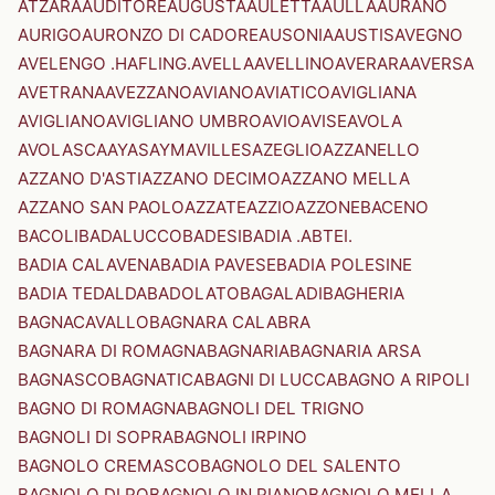
ATZARA
AUDITORE
AUGUSTA
AULETTA
AULLA
AURANO
AURIGO
AURONZO DI CADORE
AUSONIA
AUSTIS
AVEGNO
AVELENGO .HAFLING.
AVELLA
AVELLINO
AVERARA
AVERSA
AVETRANA
AVEZZANO
AVIANO
AVIATICO
AVIGLIANA
AVIGLIANO
AVIGLIANO UMBRO
AVIO
AVISE
AVOLA
AVOLASCA
AYAS
AYMAVILLES
AZEGLIO
AZZANELLO
AZZANO D'ASTI
AZZANO DECIMO
AZZANO MELLA
AZZANO SAN PAOLO
AZZATE
AZZIO
AZZONE
BACENO
BACOLI
BADALUCCO
BADESI
BADIA .ABTEI.
BADIA CALAVENA
BADIA PAVESE
BADIA POLESINE
BADIA TEDALDA
BADOLATO
BAGALADI
BAGHERIA
BAGNACAVALLO
BAGNARA CALABRA
BAGNARA DI ROMAGNA
BAGNARIA
BAGNARIA ARSA
BAGNASCO
BAGNATICA
BAGNI DI LUCCA
BAGNO A RIPOLI
BAGNO DI ROMAGNA
BAGNOLI DEL TRIGNO
BAGNOLI DI SOPRA
BAGNOLI IRPINO
BAGNOLO CREMASCO
BAGNOLO DEL SALENTO
BAGNOLO DI PO
BAGNOLO IN PIANO
BAGNOLO MELLA