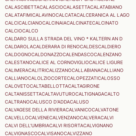
CALASCIBETTA
CALASCIO
CALASETTA
CALATABIANO
CALATAFIMI
CALAVINO
CALCATA
CALCERANICA AL LAGO
CALCI
CALCIANO
CALCINAIA
CALCINATE
CALCINATO
CALCIO
CALCO
CALDARO SULLA STRADA DEL VINO * KALTERN AN D
CALDAROLA
CALDERARA DI RENO
CALDES
CALDIERO
CALDOGNO
CALDONAZZO
CALENDASCO
CALENZANO
CALESTANO
CALICE AL CORNOVIGLIO
CALICE LIGURE
CALIMERA
CALITRI
CALIZZANO
CALLABIANA
CALLIANO
CALLIANO
CALOLZIOCORTE
CALOPEZZATI
CALOSSO
CALOVETO
CALTABELLOTTA
CALTAGIRONE
CALTANISSETTA
CALTAVUTURO
CALTIGNAGA
CALTO
CALTRANO
CALUSCO D'ADDA
CALUSO
CALVAGESE DELLA RIVIERA
CALVANICO
CALVATONE
CALVELLO
CALVENE
CALVENZANO
CALVERA
CALVI
CALVI DELL'UMBRIA
CALVI RISORTA
CALVIGNANO
CALVIGNASCO
CALVISANO
CALVIZZANO