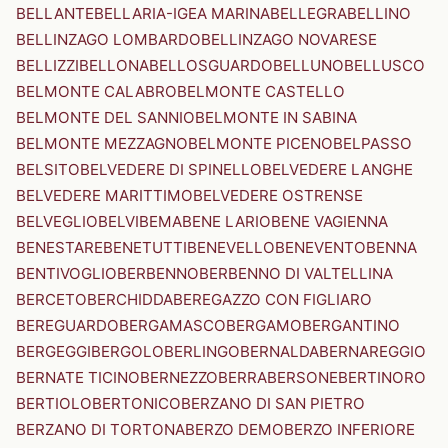
BELLANTE
BELLARIA-IGEA MARINA
BELLEGRA
BELLINO
BELLINZAGO LOMBARDO
BELLINZAGO NOVARESE
BELLIZZI
BELLONA
BELLOSGUARDO
BELLUNO
BELLUSCO
BELMONTE CALABRO
BELMONTE CASTELLO
BELMONTE DEL SANNIO
BELMONTE IN SABINA
BELMONTE MEZZAGNO
BELMONTE PICENO
BELPASSO
BELSITO
BELVEDERE DI SPINELLO
BELVEDERE LANGHE
BELVEDERE MARITTIMO
BELVEDERE OSTRENSE
BELVEGLIO
BELVI
BEMA
BENE LARIO
BENE VAGIENNA
BENESTARE
BENETUTTI
BENEVELLO
BENEVENTO
BENNA
BENTIVOGLIO
BERBENNO
BERBENNO DI VALTELLINA
BERCETO
BERCHIDDA
BEREGAZZO CON FIGLIARO
BEREGUARDO
BERGAMASCO
BERGAMO
BERGANTINO
BERGEGGI
BERGOLO
BERLINGO
BERNALDA
BERNAREGGIO
BERNATE TICINO
BERNEZZO
BERRA
BERSONE
BERTINORO
BERTIOLO
BERTONICO
BERZANO DI SAN PIETRO
BERZANO DI TORTONA
BERZO DEMO
BERZO INFERIORE