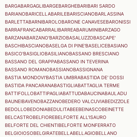
BARGA
BARGAGLI
BARGE
BARGHE
BARI
BARI SARDO
BARIANO
BARICELLA
BARILE
BARISCIANO
BARLASSINA
BARLETTA
BARNI
BAROLO
BARONE CANAVESE
BARONISSI
BARRAFRANCA
BARRALI
BARREA
BARUMINI
BARZAGO
BARZANA
BARZANO'
BARZIO
BASALUZZO
BASCAPE'
BASCHI
BASCIANO
BASELGA DI PINE'
BASELICE
BASIANO
BASICO'
BASIGLIO
BASILIANO
BASSANO BRESCIANO
BASSANO DEL GRAPPA
BASSANO IN TEVERINA
BASSANO ROMANO
BASSIANO
BASSIGNANA
BASTIA MONDOVI'
BASTIA UMBRA
BASTIDA DE' DOSSI
BASTIDA PANCARANA
BASTIGLIA
BATTAGLIA TERME
BATTIFOLLO
BATTIPAGLIA
BATTUDA
BAUCINA
BAULADU
BAUNEI
BAVENO
BAZZANO
BEDERO VALCUVIA
BEDIZZOLE
BEDOLLO
BEDONIA
BEDULITA
BEE
BEINASCO
BEINETTE
BELCASTRO
BELFIORE
BELFORTE ALL'ISAURO
BELFORTE DEL CHIENTI
BELFORTE MONFERRATO
BELGIOIOSO
BELGIRATE
BELLA
BELLAGIO
BELLANO