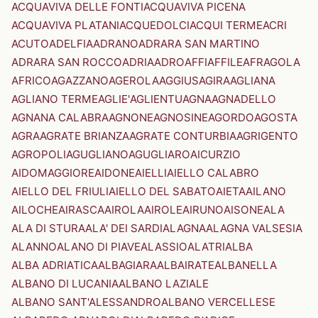
ACQUAVIVA DELLE FONTI
ACQUAVIVA PICENA
ACQUAVIVA PLATANI
ACQUEDOLCI
ACQUI TERME
ACRI
ACUTO
ADELFIA
ADRANO
ADRARA SAN MARTINO
ADRARA SAN ROCCO
ADRIA
ADRO
AFFI
AFFILE
AFRAGOLA
AFRICO
AGAZZANO
AGEROLA
AGGIUS
AGIRA
AGLIANA
AGLIANO TERME
AGLIE'
AGLIENTU
AGNA
AGNADELLO
AGNANA CALABRA
AGNONE
AGNOSINE
AGORDO
AGOSTA
AGRA
AGRATE BRIANZA
AGRATE CONTURBIA
AGRIGENTO
AGROPOLI
AGUGLIANO
AGUGLIARO
AICURZIO
AIDOMAGGIORE
AIDONE
AIELLI
AIELLO CALABRO
AIELLO DEL FRIULI
AIELLO DEL SABATO
AIETA
AILANO
AILOCHE
AIRASCA
AIROLA
AIROLE
AIRUNO
AISONE
ALA
ALA DI STURA
ALA' DEI SARDI
ALAGNA
ALAGNA VALSESIA
ALANNO
ALANO DI PIAVE
ALASSIO
ALATRI
ALBA
ALBA ADRIATICA
ALBAGIARA
ALBAIRATE
ALBANELLA
ALBANO DI LUCANIA
ALBANO LAZIALE
ALBANO SANT'ALESSANDRO
ALBANO VERCELLESE