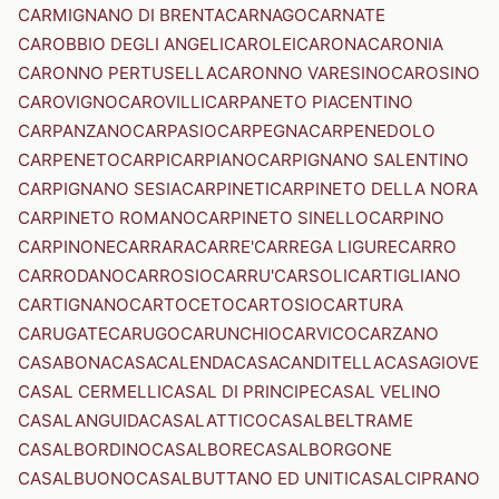
CARMIGNANO DI BRENTA
CARNAGO
CARNATE
CAROBBIO DEGLI ANGELI
CAROLEI
CARONA
CARONIA
CARONNO PERTUSELLA
CARONNO VARESINO
CAROSINO
CAROVIGNO
CAROVILLI
CARPANETO PIACENTINO
CARPANZANO
CARPASIO
CARPEGNA
CARPENEDOLO
CARPENETO
CARPI
CARPIANO
CARPIGNANO SALENTINO
CARPIGNANO SESIA
CARPINETI
CARPINETO DELLA NORA
CARPINETO ROMANO
CARPINETO SINELLO
CARPINO
CARPINONE
CARRARA
CARRE'
CARREGA LIGURE
CARRO
CARRODANO
CARROSIO
CARRU'
CARSOLI
CARTIGLIANO
CARTIGNANO
CARTOCETO
CARTOSIO
CARTURA
CARUGATE
CARUGO
CARUNCHIO
CARVICO
CARZANO
CASABONA
CASACALENDA
CASACANDITELLA
CASAGIOVE
CASAL CERMELLI
CASAL DI PRINCIPE
CASAL VELINO
CASALANGUIDA
CASALATTICO
CASALBELTRAME
CASALBORDINO
CASALBORE
CASALBORGONE
CASALBUONO
CASALBUTTANO ED UNITI
CASALCIPRANO