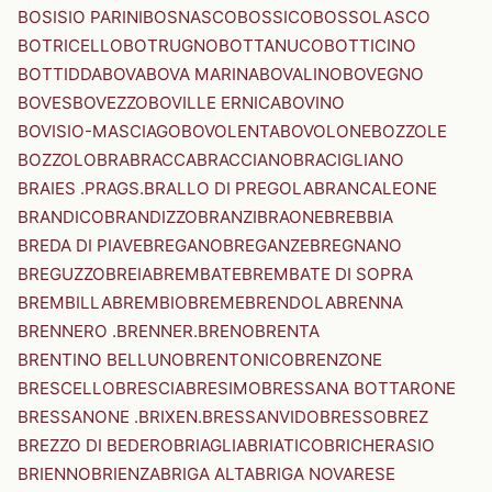
BOSISIO PARINI
BOSNASCO
BOSSICO
BOSSOLASCO
BOTRICELLO
BOTRUGNO
BOTTANUCO
BOTTICINO
BOTTIDDA
BOVA
BOVA MARINA
BOVALINO
BOVEGNO
BOVES
BOVEZZO
BOVILLE ERNICA
BOVINO
BOVISIO-MASCIAGO
BOVOLENTA
BOVOLONE
BOZZOLE
BOZZOLO
BRA
BRACCA
BRACCIANO
BRACIGLIANO
BRAIES .PRAGS.
BRALLO DI PREGOLA
BRANCALEONE
BRANDICO
BRANDIZZO
BRANZI
BRAONE
BREBBIA
BREDA DI PIAVE
BREGANO
BREGANZE
BREGNANO
BREGUZZO
BREIA
BREMBATE
BREMBATE DI SOPRA
BREMBILLA
BREMBIO
BREME
BRENDOLA
BRENNA
BRENNERO .BRENNER.
BRENO
BRENTA
BRENTINO BELLUNO
BRENTONICO
BRENZONE
BRESCELLO
BRESCIA
BRESIMO
BRESSANA BOTTARONE
BRESSANONE .BRIXEN.
BRESSANVIDO
BRESSO
BREZ
BREZZO DI BEDERO
BRIAGLIA
BRIATICO
BRICHERASIO
BRIENNO
BRIENZA
BRIGA ALTA
BRIGA NOVARESE