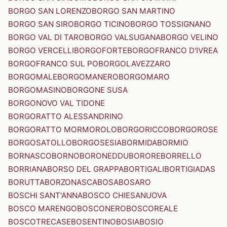
BORGO SAN LORENZO
BORGO SAN MARTINO
BORGO SAN SIRO
BORGO TICINO
BORGO TOSSIGNANO
BORGO VAL DI TARO
BORGO VALSUGANA
BORGO VELINO
BORGO VERCELLI
BORGOFORTE
BORGOFRANCO D'IVREA
BORGOFRANCO SUL PO
BORGOLAVEZZARO
BORGOMALE
BORGOMANERO
BORGOMARO
BORGOMASINO
BORGONE SUSA
BORGONOVO VAL TIDONE
BORGORATTO ALESSANDRINO
BORGORATTO MORMOROLO
BORGORICCO
BORGOROSE
BORGOSATOLLO
BORGOSESIA
BORMIDA
BORMIO
BORNASCO
BORNO
BORONEDDU
BORORE
BORRELLO
BORRIANA
BORSO DEL GRAPPA
BORTIGALI
BORTIGIADAS
BORUTTA
BORZONASCA
BOSA
BOSARO
BOSCHI SANT'ANNA
BOSCO CHIESANUOVA
BOSCO MARENGO
BOSCONERO
BOSCOREALE
BOSCOTRECASE
BOSENTINO
BOSIA
BOSIO