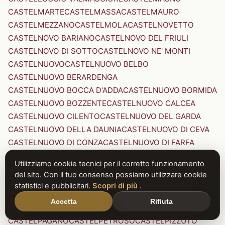
CASTELMARTE
CASTELMASSA
CASTELMAURO
CASTELMEZZANO
CASTELMOLA
CASTELNOVETTO
CASTELNOVO BARIANO
CASTELNOVO DEL FRIULI
CASTELNOVO DI SOTTO
CASTELNOVO NE' MONTI
CASTELNUOVO
CASTELNUOVO BELBO
CASTELNUOVO BERARDENGA
CASTELNUOVO BOCCA D'ADDA
CASTELNUOVO BORMIDA
CASTELNUOVO BOZZENTE
CASTELNUOVO CALCEA
CASTELNUOVO CILENTO
CASTELNUOVO DEL GARDA
CASTELNUOVO DELLA DAUNIA
CASTELNUOVO DI CEVA
CASTELNUOVO DI CONZA
CASTELNUOVO DI FARFA
CASTELNUOVO DI GARFAGNANA
Utilizziamo cookie tecnici per il corretto funzionamento
CASTELNUOVO DI PORTO
CASTELNUOVO DON BOSCO
del sito. Con il tuo consenso possiamo utilizzare cookie
CASTELNUOVO MAGRA
CASTELNUOVO NIGRA
statistici e pubblicitari.
Scopri di più
.
CASTELNUOVO PARANO
CASTELNUOVO RANGONE
Accetta
Rifiuta
CASTELNUOVO SCRIVIA
CASTELNUOVO VAL DI CECINA
CASTELPAGANO
CASTELPETROSO
CASTELPIZZUTO