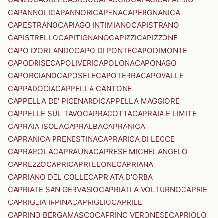
CAPANNOLI
CAPANNORI
CAPENA
CAPERGNANICA
CAPESTRANO
CAPIAGO INTIMIANO
CAPISTRANO
CAPISTRELLO
CAPITIGNANO
CAPIZZI
CAPIZZONE
CAPO D'ORLANDO
CAPO DI PONTE
CAPODIMONTE
CAPODRISE
CAPOLIVERI
CAPOLONA
CAPONAGO
CAPORCIANO
CAPOSELE
CAPOTERRA
CAPOVALLE
CAPPADOCIA
CAPPELLA CANTONE
CAPPELLA DE' PICENARDI
CAPPELLA MAGGIORE
CAPPELLE SUL TAVO
CAPRACOTTA
CAPRAIA E LIMITE
CAPRAIA ISOLA
CAPRALBA
CAPRANICA
CAPRANICA PRENESTINA
CAPRARICA DI LECCE
CAPRAROLA
CAPRAUNA
CAPRESE MICHELANGELO
CAPREZZO
CAPRI
CAPRI LEONE
CAPRIANA
CAPRIANO DEL COLLE
CAPRIATA D'ORBA
CAPRIATE SAN GERVASIO
CAPRIATI A VOLTURNO
CAPRIE
CAPRIGLIA IRPINA
CAPRIGLIO
CAPRILE
CAPRINO BERGAMASCO
CAPRINO VERONESE
CAPRIOLO