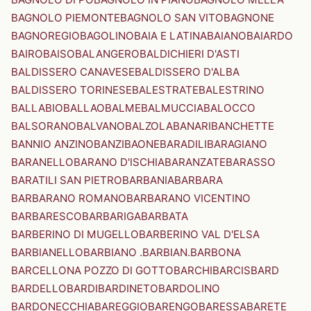
BAGNOLO PIEMONTE
BAGNOLO SAN VITO
BAGNONE
BAGNOREGIO
BAGOLINO
BAIA E LATINA
BAIANO
BAIARDO
BAIRO
BAISO
BALANGERO
BALDICHIERI D'ASTI
BALDISSERO CANAVESE
BALDISSERO D'ALBA
BALDISSERO TORINESE
BALESTRATE
BALESTRINO
BALLABIO
BALLAO
BALME
BALMUCCIA
BALOCCO
BALSORANO
BALVANO
BALZOLA
BANARI
BANCHETTE
BANNIO ANZINO
BANZI
BAONE
BARADILI
BARAGIANO
BARANELLO
BARANO D'ISCHIA
BARANZATE
BARASSO
BARATILI SAN PIETRO
BARBANIA
BARBARA
BARBARANO ROMANO
BARBARANO VICENTINO
BARBARESCO
BARBARIGA
BARBATA
BARBERINO DI MUGELLO
BARBERINO VAL D'ELSA
BARBIANELLO
BARBIANO .BARBIAN.
BARBONA
BARCELLONA POZZO DI GOTTO
BARCHI
BARCIS
BARD
BARDELLO
BARDI
BARDINETO
BARDOLINO
BARDONECCHIA
BAREGGIO
BARENGO
BARESSA
BARETE