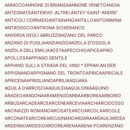
ANNICCO
ANNONE DI BRIANZA
ANNONE VENETO
ANOIA
ANTEGNATE
ANTERIVO .ALTREI.
ANTEY-SAINT-ANDRE'
ANTICOLI CORRADO
ANTIGNANO
ANTILLO
ANTONIMINA
ANTRODOCO
ANTRONA SCHIERANCO
ANVERSA DEGLI ABRUZZI
ANZANO DEL PARCO
ANZANO DI PUGLIA
ANZI
ANZIO
ANZOLA D'OSSOLA
ANZOLA DELL'EMILIA
AOSTA
APECCHIO
APICE
APIRO
APOLLOSA
APPIANO GENTILE
APPIANO SULLA STRADA DEL VINO * EPPAN AN DER
APPIGNANO
APPIGNANO DEL TRONTO
APRICA
APRICALE
APRICENA
APRIGLIANO
APRILIA
AQUARA
AQUILA D'ARROSCIA
AQUILEIA
AQUILONIA
AQUINO
ARADEO
ARAGONA
ARAMENGO
ARBA
ARBOREA
ARBORIO
ARBUS
ARCADE
ARCE
ARCENE
ARCEVIA
ARCHI
ARCIDOSSO
ARCINAZZO ROMANO
ARCISATE
ARCO
ARCOLA
ARCOLE
ARCONATE
ARCORE
ARCUGNANO
ARDARA
ARDAULI
ARDEA
ARDENNO
ARDESIO
ARDORE
ARENA
ARENA PO
ARENZANO