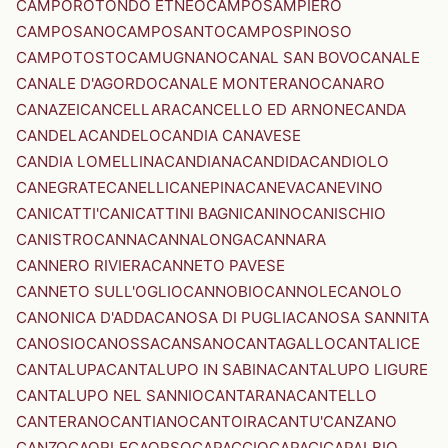
CAMPOROTONDO ETNEO
CAMPOSAMPIERO
CAMPOSANO
CAMPOSANTO
CAMPOSPINOSO
CAMPOTOSTO
CAMUGNANO
CANAL SAN BOVO
CANALE
CANALE D'AGORDO
CANALE MONTERANO
CANARO
CANAZEI
CANCELLARA
CANCELLO ED ARNONE
CANDA
CANDELA
CANDELO
CANDIA CANAVESE
CANDIA LOMELLINA
CANDIANA
CANDIDA
CANDIOLO
CANEGRATE
CANELLI
CANEPINA
CANEVA
CANEVINO
CANICATTI'
CANICATTINI BAGNI
CANINO
CANISCHIO
CANISTRO
CANNA
CANNALONGA
CANNARA
CANNERO RIVIERA
CANNETO PAVESE
CANNETO SULL'OGLIO
CANNOBIO
CANNOLE
CANOLO
CANONICA D'ADDA
CANOSA DI PUGLIA
CANOSA SANNITA
CANOSIO
CANOSSA
CANSANO
CANTAGALLO
CANTALICE
CANTALUPA
CANTALUPO IN SABINA
CANTALUPO LIGURE
CANTALUPO NEL SANNIO
CANTARANA
CANTELLO
CANTERANO
CANTIANO
CANTOIRA
CANTU'
CANZANO
CANZO
CAORLE
CAORSO
CAPACCIO
CAPACI
CAPALBIO