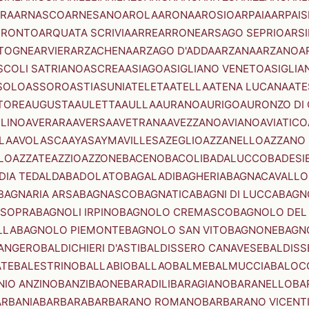
RA
ARNASCO
ARNESANO
AROLA
ARONA
AROSIO
ARPAIA
ARPAIS
TRONTO
ARQUATA SCRIVIA
ARRE
ARRONE
ARSAGO SEPRIO
ARSI
TOGNE
ARVIER
ARZACHENA
ARZAGO D'ADDA
ARZANA
ARZANO
A
SCOLI SATRIANO
ASCREA
ASIAGO
ASIGLIANO VENETO
ASIGLIA
SOLO
ASSORO
ASTI
ASUNI
ATELETA
ATELLA
ATENA LUCANA
ATE
TORE
AUGUSTA
AULETTA
AULLA
AURANO
AURIGO
AURONZO DI
LLINO
AVERARA
AVERSA
AVETRANA
AVEZZANO
AVIANO
AVIATICO
LA
AVOLASCA
AYAS
AYMAVILLES
AZEGLIO
AZZANELLO
AZZANO 
LO
AZZATE
AZZIO
AZZONE
BACENO
BACOLI
BADALUCCO
BADESI
DIA TEDALDA
BADOLATO
BAGALADI
BAGHERIA
BAGNACAVALLO
BAGNARIA ARSA
BAGNASCO
BAGNATICA
BAGNI DI LUCCA
BAGNO
 SOPRA
BAGNOLI IRPINO
BAGNOLO CREMASCO
BAGNOLO DEL
LLA
BAGNOLO PIEMONTE
BAGNOLO SAN VITO
BAGNONE
BAGN
ANGERO
BALDICHIERI D'ASTI
BALDISSERO CANAVESE
BALDISS
ATE
BALESTRINO
BALLABIO
BALLAO
BALME
BALMUCCIA
BALOC
NIO ANZINO
BANZI
BAONE
BARADILI
BARAGIANO
BARANELLO
BA
ARBANIA
BARBARA
BARBARANO ROMANO
BARBARANO VICENT