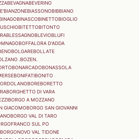
ZZA
BEVAGNA
BEVERINO
E'
BIANZONE
BIASSONO
BIBBIANO
BINAGO
BINASCO
BINETTO
BIOGLIO
SUSCHIO
BITETTO
BITONTO
ERA
BLESSAGNO
BLEVIO
BLUFI
OMNAGO
BOFFALORA D'ADDA
BENO
BOLGARE
BOLLATE
OLZANO .BOZEN.
ORTO
BONARCADO
BONASSOLA
MERSE
BONIFATI
BONITO
BORDOLANO
BORE
BORETTO
ERA
BORGHETTO DI VARA
ZZI
BORGO A MOZZANO
N GIACOMO
BORGO SAN GIOVANNI
NANO
BORGO VAL DI TARO
RGOFRANCO SUL PO
BORGONOVO VAL TIDONE