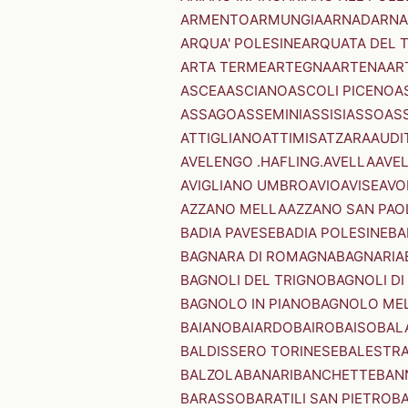
ARMENTO
ARMUNGIA
ARNAD
ARNA
ARQUA' POLESINE
ARQUATA DEL 
ARTA TERME
ARTEGNA
ARTENA
AR
ASCEA
ASCIANO
ASCOLI PICENO
A
ASSAGO
ASSEMINI
ASSISI
ASSO
AS
ATTIGLIANO
ATTIMIS
ATZARA
AUDI
AVELENGO .HAFLING.
AVELLA
AVE
AVIGLIANO UMBRO
AVIO
AVISE
AVO
AZZANO MELLA
AZZANO SAN PAO
BADIA PAVESE
BADIA POLESINE
BA
BAGNARA DI ROMAGNA
BAGNARIA
BAGNOLI DEL TRIGNO
BAGNOLI DI
BAGNOLO IN PIANO
BAGNOLO ME
BAIANO
BAIARDO
BAIRO
BAISO
BAL
BALDISSERO TORINESE
BALESTR
BALZOLA
BANARI
BANCHETTE
BAN
BARASSO
BARATILI SAN PIETRO
B