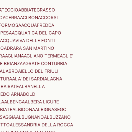
ATEGGIO
ABBIATEGRASSO
O
ACERRA
ACI BONACCORSI
FORMOSA
ACQUAFREDDA
PESA
ACQUARICA DEL CAPO
ACQUAVIVA DELLE FONTI
NO
ADRARA SAN MARTINO
RA
AGLIANA
AGLIANO TERME
AGLIE'
E BRIANZA
AGRATE CONTURBIA
CALABRO
AIELLO DEL FRIULI
STURA
ALA' DEI SARDI
ALAGNA
LBAIRATE
ALBANELLA
EDO ARNABOLDI
LA
ALBENGA
ALBERA LIGURE
BIATE
ALBIDONA
ALBIGNASEGO
SAGGIA
ALBUGNANO
ALBUZZANO
ETTO
ALESSANDRIA DELLA ROCCA