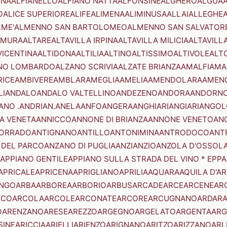
ENA
ALFIANELLO
ALFIANO NATTA
ALFONSINE
ALGHERO
ALGUA
A
O
ALICE SUPERIORE
ALIFE
ALIMENA
ALIMINUSA
ALLAI
ALLEGHE
LME'
ALMENNO SAN BARTOLOMEO
ALMENNO SAN SALVATOR
AMURA
ALTARE
ALTAVILLA IRPINA
ALTAVILLA MILICIA
ALTAVILL
VICENTINA
ALTIDONA
ALTILIA
ALTINO
ALTISSIMO
ALTIVOLE
ALT
NO LOMBARDO
ALZANO SCRIVIA
ALZATE BRIANZA
AMALFI
AMA
RICE
AMBIVERE
AMBLAR
AMEGLIA
AMELIA
AMENDOLARA
AMEN
LI
ANDALO
ANDALO VALTELLINO
ANDEZENO
ANDORA
ANDORNO
ANO .ANDRIAN.
ANELA
ANFO
ANGERA
ANGHIARI
ANGIARI
ANGOL
A VENETA
ANNICCO
ANNONE DI BRIANZA
ANNONE VENETO
AN
CORRADO
ANTIGNANO
ANTILLO
ANTONIMINA
ANTRODOCO
ANT
 DEL PARCO
ANZANO DI PUGLIA
ANZI
ANZIO
ANZOLA D'OSSOL
APPIANO GENTILE
APPIANO SULLA STRADA DEL VINO * EPPA
APRICALE
APRICENA
APRIGLIANO
APRILIA
AQUARA
AQUILA D'A
NGO
ARBA
ARBOREA
ARBORIO
ARBUS
ARCADE
ARCE
ARCENE
AR
RCO
ARCOLA
ARCOLE
ARCONATE
ARCORE
ARCUGNANO
ARDAR
O
ARENZANO
ARESE
AREZZO
ARGEGNO
ARGELATO
ARGENTA
ARG
SINE
ARICCIA
ARIELLI
ARIENZO
ARIGNANO
ARITZO
ARIZZANO
ARL