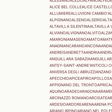
ALESSANO
ALEZIO
ALFANO
ALFED
ALICE BEL COLLE
ALICE CASTELL
ALLUMIERE
ALLUVIONI CAMBIO'
A
ALPIGNANO
ALSENO
ALSERIO
ALT
ALTAVILLA SILENTINA
ALTAVILLA 
ALVIANO
ALVIGNANO
ALVITO
ALZA
AMARONI
AMASENO
AMATO
AMAT
ANAGNI
ANCARANO
ANCONA
ANDA
ANDREIS
ANDRETTA
ANDRIA
ANDRI
ANGUILLARA SABAZIA
ANGUILLAR
ANTEY-SAINT-ANDRE'
ANTICOLI 
ANVERSA DEGLI ABRUZZI
ANZANO
APECCHIO
APICE
APIRO
APOLLOSA
APPIGNANO DEL TRONTO
APRICA
AQUINO
ARADEO
ARAGONA
ARAME
ARCINAZZO ROMANO
ARCISATE
A
ARDESIO
ARDORE
ARENA
ARENA P
ARIANO IRPINO
ARIANO NEL POLE