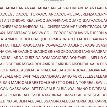
ABBADIA LARIANA
ABBADIA SAN SALVATORE
ABBASANTA
ABB
A
ACCEGLIO
ACCETTURA
ACCIANO
ACCUMOLI
ACERENZA
ACERN
NT'ANTONIO
ACIREALE
ACQUACANINA
ACQUAFONDATA
ACQUA
MONESE
ACQUANEGRA SUL CHIESE
ACQUAPENDENTE
ACQUAP
CQUASPARTA
ACQUAVIVA COLLECROCE
ACQUAVIVA D'ISERNIA
LATANI
ACQUEDOLCI
ACQUI TERME
ACRI
ACUTO
ADELFIA
ADRA
AFFI
AFFILE
AFRAGOLA
AFRICO
AGAZZANO
AGEROLA
AGGIUS
AGI
NA CALABRA
AGNONE
AGNOSINE
AGORDO
AGOSTA
AGRA
AGRAT
O
AGUGLIARO
AICURZIO
AIDOMAGGIORE
AIDONE
AIELLI
AIELLO 
AILOCHE
AIRASCA
AIROLA
AIROLE
AIRUNO
AISONE
ALA
ALA DI 
 DI PIAVE
ALASSIO
ALATRI
ALBA
ALBA ADRIATICA
ALBAGIARA
A
IALE
ALBANO SANT'ALESSANDRO
ALBANO VERCELLESE
ALBAR
R SAN MARCO
ALBARETO
ALBARETTO DELLA TORRE
ALBAVIL
 CON CASSANO
ALBETTONE
ALBI
ALBIANO
ALBIANO D'IVREA
AL
A SUPERIORE
ALBISSOLA MARINA
ALBIZZATE
ALBONESE
ALBO
ALDINO .ALDEIN.
ALES
ALESSANDRIA
ALESSANDRIA DEL CARR