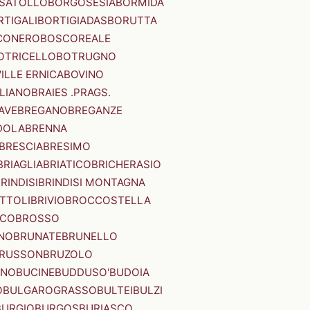
SATOLLO
BORGOSESIA
BORMIDA
RTIGALI
BORTIGIADAS
BORUTTA
CONERO
BOSCOREALE
OTRICELLO
BOTRUGNO
ILLE ERNICA
BOVINO
LIANO
BRAIES .PRAGS.
IAVE
BREGANO
BREGANZE
DOLA
BRENNA
BRESCIA
BRESIMO
BRIAGLIA
BRIATICO
BRICHERASIO
RINDISI
BRINDISI MONTAGNA
ITTOLI
BRIVIO
BROCCOSTELLA
SCO
BROSSO
NO
BRUNATE
BRUNELLO
RUSSON
BRUZOLO
INO
BUCINE
BUDDUSO'
BUDOIA
O
BULGAROGRASSO
BULTEI
BULZI
BURGIO
BURGOS
BURIASCO