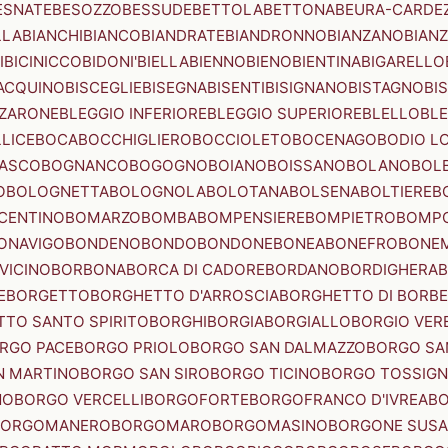
ESNATE
BESOZZO
BESSUDE
BETTOLA
BETTONA
BEURA-CARDE
LLA
BIANCHI
BIANCO
BIANDRATE
BIANDRONNO
BIANZANO
BIANZ
I
BICINICCO
BIDONI'
BIELLA
BIENNO
BIENO
BIENTINA
BIGARELLO
ACQUINO
BISCEGLIE
BISEGNA
BISENTI
BISIGNANO
BISTAGNO
BI
ZZARONE
BLEGGIO INFERIORE
BLEGGIO SUPERIORE
BLELLO
BL
LICE
BOCA
BOCCHIGLIERO
BOCCIOLETO
BOCENAGO
BODIO L
IASCO
BOGNANCO
BOGOGNO
BOIANO
BOISSANO
BOLANO
BOL
O
BOLOGNETTA
BOLOGNOLA
BOLOTANA
BOLSENA
BOLTIERE
B
CENTINO
BOMARZO
BOMBA
BOMPENSIERE
BOMPIETRO
BOMP
ONAVIGO
BONDENO
BONDO
BONDONE
BONEA
BONEFRO
BONE
VICINO
BORBONA
BORCA DI CADORE
BORDANO
BORDIGHERA
E
BORGETTO
BORGHETTO D'ARROSCIA
BORGHETTO DI BORB
TO SANTO SPIRITO
BORGHI
BORGIA
BORGIALLO
BORGIO VERE
RGO PACE
BORGO PRIOLO
BORGO SAN DALMAZZO
BORGO SA
N MARTINO
BORGO SAN SIRO
BORGO TICINO
BORGO TOSSIG
NO
BORGO VERCELLI
BORGOFORTE
BORGOFRANCO D'IVREA
BO
BORGOMANERO
BORGOMARO
BORGOMASINO
BORGONE SUSA