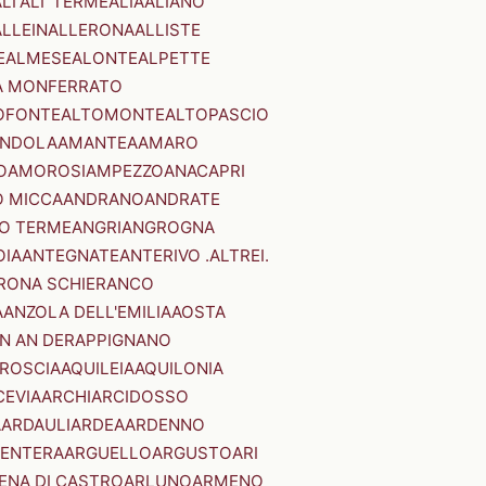
LI'
ALI' TERME
ALIA
ALIANO
ALLEIN
ALLERONA
ALLISTE
E
ALMESE
ALONTE
ALPETTE
A MONFERRATO
OFONTE
ALTOMONTE
ALTOPASCIO
NDOLA
AMANTEA
AMARO
O
AMOROSI
AMPEZZO
ANACAPRI
 MICCA
ANDRANO
ANDRATE
O TERME
ANGRI
ANGROGNA
OIA
ANTEGNATE
ANTERIVO .ALTREI.
RONA SCHIERANCO
A
ANZOLA DELL'EMILIA
AOSTA
N AN DER
APPIGNANO
RROSCIA
AQUILEIA
AQUILONIA
CEVIA
ARCHI
ARCIDOSSO
A
ARDAULI
ARDEA
ARDENNO
ENTERA
ARGUELLO
ARGUSTO
ARI
ENA DI CASTRO
ARLUNO
ARMENO