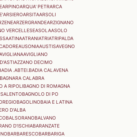
E
ARPINO
ARQUA' PETRARCA
E'
ARSIERO
ARSITA
ARSOLI
RZENE
ARZERGRANDE
ARZIGNANO
NO VERCELLESE
ASOLA
ASOLO
SSA
ATINA
ATRANI
ATRI
ATRIPALDA
 CADORE
AUSONIA
AUSTIS
AVEGNO
AVIGLIANA
AVIGLIANO
D'ASTI
AZZANO DECIMO
BADIA .ABTEI.
BADIA CALAVENA
BAGNARA CALABRA
 A RIPOLI
BAGNO DI ROMAGNA
 SALENTO
BAGNOLO DI PO
OREGIO
BAGOLINO
BAIA E LATINA
ERO D'ALBA
CO
BALSORANO
BALVANO
RANO D'ISCHIA
BARANZATE
INO
BARBARESCO
BARBARIGA