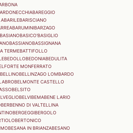
ARBONA
ARDONECCHIA
BAREGGIO
LA
BARILE
BARISCIANO
ARREA
BARUMINI
BARZAGO
BASIANO
BASICO'
BASIGLIO
ANO
BASSIANO
BASSIGNANA
IA TERME
BATTIFOLLO
LE
BEDOLLO
BEDONIA
BEDULITA
ELFORTE MONFERRATO
BELLINO
BELLINZAGO LOMBARDO
LABRO
BELMONTE CASTELLO
ASSO
BELSITO
ELVEGLIO
BELVI
BEMA
BENE LARIO
O
BERBENNO DI VALTELLINA
NTINO
BERGEGGI
BERGOLO
RTIOLO
BERTONICO
RMO
BESANA IN BRIANZA
BESANO