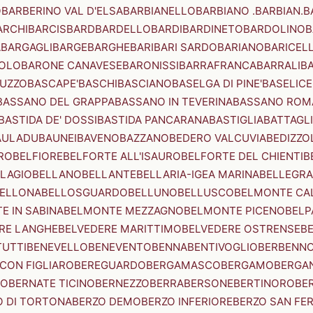
O
BARBERINO VAL D'ELSA
BARBIANELLO
BARBIANO .BARBIAN.
B
ARCHI
BARCIS
BARD
BARDELLO
BARDI
BARDINETO
BARDOLINO
B
A
BARGAGLI
BARGE
BARGHE
BARI
BARI SARDO
BARIANO
BARICEL
OLO
BARONE CANAVESE
BARONISSI
BARRAFRANCA
BARRALI
B
UZZO
BASCAPE'
BASCHI
BASCIANO
BASELGA DI PINE'
BASELICE
BASSANO DEL GRAPPA
BASSANO IN TEVERINA
BASSANO ROM
BASTIDA DE' DOSSI
BASTIDA PANCARANA
BASTIGLIA
BATTAGL
AULADU
BAUNEI
BAVENO
BAZZANO
BEDERO VALCUVIA
BEDIZZO
RO
BELFIORE
BELFORTE ALL'ISAURO
BELFORTE DEL CHIENTI
B
LAGIO
BELLANO
BELLANTE
BELLARIA-IGEA MARINA
BELLEGRA
ELLONA
BELLOSGUARDO
BELLUNO
BELLUSCO
BELMONTE CA
E IN SABINA
BELMONTE MEZZAGNO
BELMONTE PICENO
BELP
RE LANGHE
BELVEDERE MARITTIMO
BELVEDERE OSTRENSE
B
TUTTI
BENEVELLO
BENEVENTO
BENNA
BENTIVOGLIO
BERBENN
CON FIGLIARO
BEREGUARDO
BERGAMASCO
BERGAMO
BERGA
IO
BERNATE TICINO
BERNEZZO
BERRA
BERSONE
BERTINORO
BE
 DI TORTONA
BERZO DEMO
BERZO INFERIORE
BERZO SAN FE