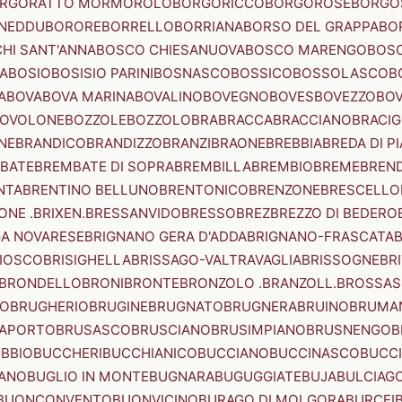
RGORATTO MORMOROLO
BORGORICCO
BORGOROSE
BORGO
NEDDU
BORORE
BORRELLO
BORRIANA
BORSO DEL GRAPPA
BO
HI SANT'ANNA
BOSCO CHIESANUOVA
BOSCO MARENGO
BOS
A
BOSIO
BOSISIO PARINI
BOSNASCO
BOSSICO
BOSSOLASCO
B
A
BOVA
BOVA MARINA
BOVALINO
BOVEGNO
BOVES
BOVEZZO
BOV
OVOLONE
BOZZOLE
BOZZOLO
BRA
BRACCA
BRACCIANO
BRACIG
NE
BRANDICO
BRANDIZZO
BRANZI
BRAONE
BREBBIA
BREDA DI P
BATE
BREMBATE DI SOPRA
BREMBILLA
BREMBIO
BREME
BREN
NTA
BRENTINO BELLUNO
BRENTONICO
BRENZONE
BRESCELLO
NE .BRIXEN.
BRESSANVIDO
BRESSO
BREZ
BREZZO DI BEDERO
GA NOVARESE
BRIGNANO GERA D'ADDA
BRIGNANO-FRASCATA
B
IOSCO
BRISIGHELLA
BRISSAGO-VALTRAVAGLIA
BRISSOGNE
BR
BRONDELLO
BRONI
BRONTE
BRONZOLO .BRANZOLL.
BROSSA
LO
BRUGHERIO
BRUGINE
BRUGNATO
BRUGNERA
BRUINO
BRUMA
APORTO
BRUSASCO
BRUSCIANO
BRUSIMPIANO
BRUSNENGO
B
BBIO
BUCCHERI
BUCCHIANICO
BUCCIANO
BUCCINASCO
BUCC
ANO
BUGLIO IN MONTE
BUGNARA
BUGUGGIATE
BUJA
BULCIAG
BUONCONVENTO
BUONVICINO
BURAGO DI MOLGORA
BURCEI