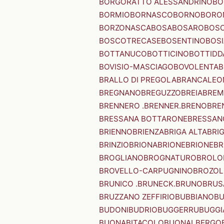
BORGORATTO ALESSANDRINO
BO
BORMIO
BORNASCO
BORNO
BORO
BORZONASCA
BOSA
BOSARO
BOSC
BOSCOTRECASE
BOSENTINO
BOSI
BOTTANUCO
BOTTICINO
BOTTIDD
BOVISIO-MASCIAGO
BOVOLENTA
B
BRALLO DI PREGOLA
BRANCALEO
BREGNANO
BREGUZZO
BREIA
BREM
BRENNERO .BRENNER.
BRENO
BRE
BRESSANA BOTTARONE
BRESSANO
BRIENNO
BRIENZA
BRIGA ALTA
BRI
BRINZIO
BRIONA
BRIONE
BRIONE
BR
BROGLIANO
BROGNATURO
BROLO
BROVELLO-CARPUGNINO
BROZO
BRUNICO .BRUNECK.
BRUNO
BRUS
BRUZZANO ZEFFIRIO
BUBBIANO
BU
BUDONI
BUDRIO
BUGGERRU
BUGGI
BUONABITACOLO
BUONALBERGO