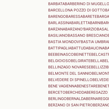
BARBATA
BARBERINO DI MUGELL
BARCELLONA POZZO DI GOTTO
B
BARENGO
BARESSA
BARETE
BARG
BARLASSINA
BARLETTA
BARNI
BAR
BARZANA
BARZANO'
BARZIO
BASAL
BASILIANO
BASSANO BRESCIANO
BASTIA MONDOVI'
BASTIA UMBRA
BATTIPAGLIA
BATTUDA
BAUCINA
B
BEE
BEINASCO
BEINETTE
BELCAST
BELGIOIOSO
BELGIRATE
BELLA
BEL
BELLINZAGO NOVARESE
BELLIZZI
B
BELMONTE DEL SANNIO
BELMONT
BELVEDERE DI SPINELLO
BELVEDE
BENE VAGIENNA
BENESTARE
BENE
BERCETO
BERCHIDDA
BEREGAZZO 
BERLINGO
BERNALDA
BERNAREGG
BERZANO DI SAN PIETRO
BERZANO