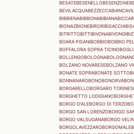
BESATE
BESENELLO
BESENZONE
B
BEVILACQUA
BEZZECCA
BIANCAVI
BIBBIENA
BIBBONA
BIBIANA
BICCAR
BIONAZ
BIONE
BIRORI
BISACCIA
BIS
BITRITTO
BITTI
BIVONA
BIVONGI
BI
BOARA PISANI
BOBBIO
BOBBIO PEL
BOFFALORA SOPRA TICINO
BOGL
BOLLENGO
BOLOGNA
BOLOGNAN
BOLZANO NOVARESE
BOLZANO VI
BONATE SOPRA
BONATE SOTTO
B
BONNANARO
BONO
BONORVA
BON
BORGARELLO
BORGARO TORINES
BORGHETTO LODIGIANO
BORGHET
BORGO D'ALE
BORGO DI TERZO
BO
BORGO SAN LORENZO
BORGO SA
BORGO VALSUGANA
BORGO VELI
BORGOLAVEZZARO
BORGOMALE