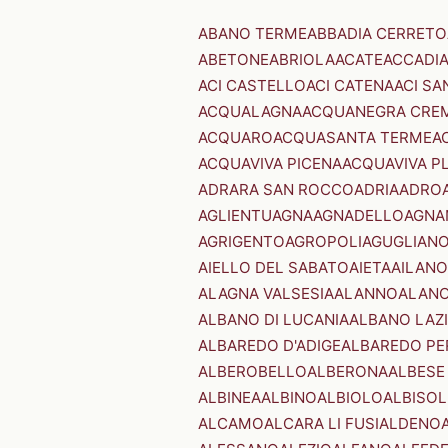
ABANO TERME
ABBADIA CERRETO
ABETONE
ABRIOLA
ACATE
ACCADI
ACI CASTELLO
ACI CATENA
ACI SA
ACQUALAGNA
ACQUANEGRA CRE
ACQUARO
ACQUASANTA TERME
A
ACQUAVIVA PICENA
ACQUAVIVA P
ADRARA SAN ROCCO
ADRIA
ADRO
AGLIENTU
AGNA
AGNADELLO
AGNA
AGRIGENTO
AGROPOLI
AGUGLIAN
AIELLO DEL SABATO
AIETA
AILANO
ALAGNA VALSESIA
ALANNO
ALANO
ALBANO DI LUCANIA
ALBANO LAZ
ALBAREDO D'ADIGE
ALBAREDO PE
ALBEROBELLO
ALBERONA
ALBESE
ALBINEA
ALBINO
ALBIOLO
ALBISOL
ALCAMO
ALCARA LI FUSI
ALDENO