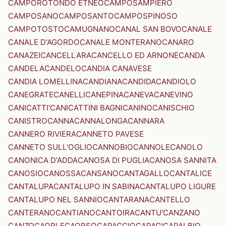
CAMPOROTONDO ETNEO
CAMPOSAMPIERO
CAMPOSANO
CAMPOSANTO
CAMPOSPINOSO
CAMPOTOSTO
CAMUGNANO
CANAL SAN BOVO
CANALE
CANALE D'AGORDO
CANALE MONTERANO
CANARO
CANAZEI
CANCELLARA
CANCELLO ED ARNONE
CANDA
CANDELA
CANDELO
CANDIA CANAVESE
CANDIA LOMELLINA
CANDIANA
CANDIDA
CANDIOLO
CANEGRATE
CANELLI
CANEPINA
CANEVA
CANEVINO
CANICATTI'
CANICATTINI BAGNI
CANINO
CANISCHIO
CANISTRO
CANNA
CANNALONGA
CANNARA
CANNERO RIVIERA
CANNETO PAVESE
CANNETO SULL'OGLIO
CANNOBIO
CANNOLE
CANOLO
CANONICA D'ADDA
CANOSA DI PUGLIA
CANOSA SANNITA
CANOSIO
CANOSSA
CANSANO
CANTAGALLO
CANTALICE
CANTALUPA
CANTALUPO IN SABINA
CANTALUPO LIGURE
CANTALUPO NEL SANNIO
CANTARANA
CANTELLO
CANTERANO
CANTIANO
CANTOIRA
CANTU'
CANZANO
CANZO
CAORLE
CAORSO
CAPACCIO
CAPACI
CAPALBIO