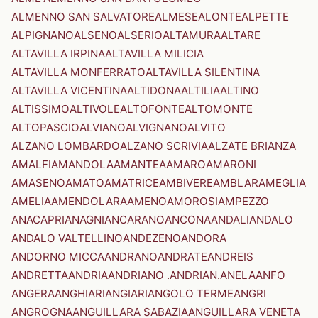
ALMENNO SAN SALVATORE
ALMESE
ALONTE
ALPETTE
ALPIGNANO
ALSENO
ALSERIO
ALTAMURA
ALTARE
ALTAVILLA IRPINA
ALTAVILLA MILICIA
ALTAVILLA MONFERRATO
ALTAVILLA SILENTINA
ALTAVILLA VICENTINA
ALTIDONA
ALTILIA
ALTINO
ALTISSIMO
ALTIVOLE
ALTOFONTE
ALTOMONTE
ALTOPASCIO
ALVIANO
ALVIGNANO
ALVITO
ALZANO LOMBARDO
ALZANO SCRIVIA
ALZATE BRIANZA
AMALFI
AMANDOLA
AMANTEA
AMARO
AMARONI
AMASENO
AMATO
AMATRICE
AMBIVERE
AMBLAR
AMEGLIA
AMELIA
AMENDOLARA
AMENO
AMOROSI
AMPEZZO
ANACAPRI
ANAGNI
ANCARANO
ANCONA
ANDALI
ANDALO
ANDALO VALTELLINO
ANDEZENO
ANDORA
ANDORNO MICCA
ANDRANO
ANDRATE
ANDREIS
ANDRETTA
ANDRIA
ANDRIANO .ANDRIAN.
ANELA
ANFO
ANGERA
ANGHIARI
ANGIARI
ANGOLO TERME
ANGRI
ANGROGNA
ANGUILLARA SABAZIA
ANGUILLARA VENETA