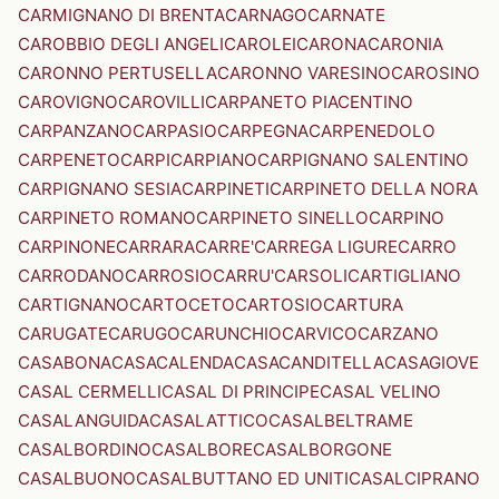
CARMIGNANO DI BRENTA
CARNAGO
CARNATE
CAROBBIO DEGLI ANGELI
CAROLEI
CARONA
CARONIA
CARONNO PERTUSELLA
CARONNO VARESINO
CAROSINO
CAROVIGNO
CAROVILLI
CARPANETO PIACENTINO
CARPANZANO
CARPASIO
CARPEGNA
CARPENEDOLO
CARPENETO
CARPI
CARPIANO
CARPIGNANO SALENTINO
CARPIGNANO SESIA
CARPINETI
CARPINETO DELLA NORA
CARPINETO ROMANO
CARPINETO SINELLO
CARPINO
CARPINONE
CARRARA
CARRE'
CARREGA LIGURE
CARRO
CARRODANO
CARROSIO
CARRU'
CARSOLI
CARTIGLIANO
CARTIGNANO
CARTOCETO
CARTOSIO
CARTURA
CARUGATE
CARUGO
CARUNCHIO
CARVICO
CARZANO
CASABONA
CASACALENDA
CASACANDITELLA
CASAGIOVE
CASAL CERMELLI
CASAL DI PRINCIPE
CASAL VELINO
CASALANGUIDA
CASALATTICO
CASALBELTRAME
CASALBORDINO
CASALBORE
CASALBORGONE
CASALBUONO
CASALBUTTANO ED UNITI
CASALCIPRANO