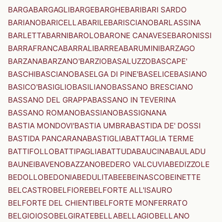
BARGA
BARGAGLI
BARGE
BARGHE
BARI
BARI SARDO
BARIANO
BARICELLA
BARILE
BARISCIANO
BARLASSINA
BARLETTA
BARNI
BAROLO
BARONE CANAVESE
BARONISSI
BARRAFRANCA
BARRALI
BARREA
BARUMINI
BARZAGO
BARZANA
BARZANO'
BARZIO
BASALUZZO
BASCAPE'
BASCHI
BASCIANO
BASELGA DI PINE'
BASELICE
BASIANO
BASICO'
BASIGLIO
BASILIANO
BASSANO BRESCIANO
BASSANO DEL GRAPPA
BASSANO IN TEVERINA
BASSANO ROMANO
BASSIANO
BASSIGNANA
BASTIA MONDOVI'
BASTIA UMBRA
BASTIDA DE' DOSSI
BASTIDA PANCARANA
BASTIGLIA
BATTAGLIA TERME
BATTIFOLLO
BATTIPAGLIA
BATTUDA
BAUCINA
BAULADU
BAUNEI
BAVENO
BAZZANO
BEDERO VALCUVIA
BEDIZZOLE
BEDOLLO
BEDONIA
BEDULITA
BEE
BEINASCO
BEINETTE
BELCASTRO
BELFIORE
BELFORTE ALL'ISAURO
BELFORTE DEL CHIENTI
BELFORTE MONFERRATO
BELGIOIOSO
BELGIRATE
BELLA
BELLAGIO
BELLANO