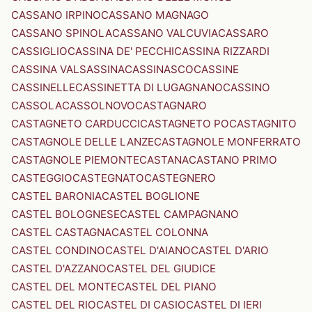
CASSANO IRPINO
CASSANO MAGNAGO
CASSANO SPINOLA
CASSANO VALCUVIA
CASSARO
CASSIGLIO
CASSINA DE' PECCHI
CASSINA RIZZARDI
CASSINA VALSASSINA
CASSINASCO
CASSINE
CASSINELLE
CASSINETTA DI LUGAGNANO
CASSINO
CASSOLA
CASSOLNOVO
CASTAGNARO
CASTAGNETO CARDUCCI
CASTAGNETO PO
CASTAGNITO
CASTAGNOLE DELLE LANZE
CASTAGNOLE MONFERRATO
CASTAGNOLE PIEMONTE
CASTANA
CASTANO PRIMO
CASTEGGIO
CASTEGNATO
CASTEGNERO
CASTEL BARONIA
CASTEL BOGLIONE
CASTEL BOLOGNESE
CASTEL CAMPAGNANO
CASTEL CASTAGNA
CASTEL COLONNA
CASTEL CONDINO
CASTEL D'AIANO
CASTEL D'ARIO
CASTEL D'AZZANO
CASTEL DEL GIUDICE
CASTEL DEL MONTE
CASTEL DEL PIANO
CASTEL DEL RIO
CASTEL DI CASIO
CASTEL DI IERI