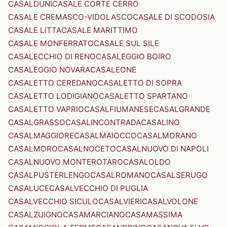
CASALDUNI
CASALE CORTE CERRO
CASALE CREMASCO-VIDOLASCO
CASALE DI SCODOSIA
CASALE LITTA
CASALE MARITTIMO
CASALE MONFERRATO
CASALE SUL SILE
CASALECCHIO DI RENO
CASALEGGIO BOIRO
CASALEGGIO NOVARA
CASALEONE
CASALETTO CEREDANO
CASALETTO DI SOPRA
CASALETTO LODIGIANO
CASALETTO SPARTANO
CASALETTO VAPRIO
CASALFIUMANESE
CASALGRANDE
CASALGRASSO
CASALINCONTRADA
CASALINO
CASALMAGGIORE
CASALMAIOCCO
CASALMORANO
CASALMORO
CASALNOCETO
CASALNUOVO DI NAPOLI
CASALNUOVO MONTEROTARO
CASALOLDO
CASALPUSTERLENGO
CASALROMANO
CASALSERUGO
CASALUCE
CASALVECCHIO DI PUGLIA
CASALVECCHIO SICULO
CASALVIERI
CASALVOLONE
CASALZUIGNO
CASAMARCIANO
CASAMASSIMA