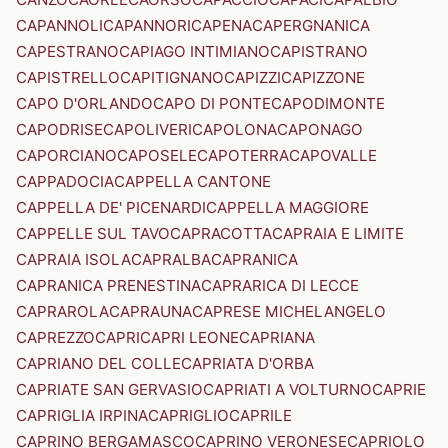
CAPANNOLI
CAPANNORI
CAPENA
CAPERGNANICA
CAPESTRANO
CAPIAGO INTIMIANO
CAPISTRANO
CAPISTRELLO
CAPITIGNANO
CAPIZZI
CAPIZZONE
CAPO D'ORLANDO
CAPO DI PONTE
CAPODIMONTE
CAPODRISE
CAPOLIVERI
CAPOLONA
CAPONAGO
CAPORCIANO
CAPOSELE
CAPOTERRA
CAPOVALLE
CAPPADOCIA
CAPPELLA CANTONE
CAPPELLA DE' PICENARDI
CAPPELLA MAGGIORE
CAPPELLE SUL TAVO
CAPRACOTTA
CAPRAIA E LIMITE
CAPRAIA ISOLA
CAPRALBA
CAPRANICA
CAPRANICA PRENESTINA
CAPRARICA DI LECCE
CAPRAROLA
CAPRAUNA
CAPRESE MICHELANGELO
CAPREZZO
CAPRI
CAPRI LEONE
CAPRIANA
CAPRIANO DEL COLLE
CAPRIATA D'ORBA
CAPRIATE SAN GERVASIO
CAPRIATI A VOLTURNO
CAPRIE
CAPRIGLIA IRPINA
CAPRIGLIO
CAPRILE
CAPRINO BERGAMASCO
CAPRINO VERONESE
CAPRIOLO