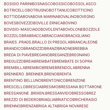
BOSISIO PARINI
BOSNASCO
BOSSICO
BOSSOLASCO
BOTRICELLO
BOTRUGNO
BOTTANUCO
BOTTICINO
BOTTIDDA
BOVA
BOVA MARINA
BOVALINO
BOVEGNO
BOVES
BOVEZZO
BOVILLE ERNICA
BOVINO
BOVISIO-MASCIAGO
BOVOLENTA
BOVOLONE
BOZZOLE
BOZZOLO
BRA
BRACCA
BRACCIANO
BRACIGLIANO
BRAIES .PRAGS.
BRALLO DI PREGOLA
BRANCALEONE
BRANDICO
BRANDIZZO
BRANZI
BRAONE
BREBBIA
BREDA DI PIAVE
BREGANO
BREGANZE
BREGNANO
BREGUZZO
BREIA
BREMBATE
BREMBATE DI SOPRA
BREMBILLA
BREMBIO
BREME
BRENDOLA
BRENNA
BRENNERO .BRENNER.
BRENO
BRENTA
BRENTINO BELLUNO
BRENTONICO
BRENZONE
BRESCELLO
BRESCIA
BRESIMO
BRESSANA BOTTARONE
BRESSANONE .BRIXEN.
BRESSANVIDO
BRESSO
BREZ
BREZZO DI BEDERO
BRIAGLIA
BRIATICO
BRICHERASIO
BRIENNO
BRIENZA
BRIGA ALTA
BRIGA NOVARESE