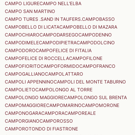
CAMPO LIGURE
CAMPO NELL'ELBA
CAMPO SAN MARTINO
CAMPO TURES .SAND IN TAUFERS.
CAMPOBASSO
CAMPOBELLO DI LICATA
CAMPOBELLO DI MAZARA
CAMPOCHIARO
CAMPODARSEGO
CAMPODENNO
CAMPODIMELE
CAMPODIPIETRA
CAMPODOLCINO
CAMPODORO
CAMPOFELICE DI FITALIA
CAMPOFELICE DI ROCCELLA
CAMPOFILONE
CAMPOFIORITO
CAMPOFORMIDO
CAMPOFRANCO
CAMPOGALLIANO
CAMPOLATTARO
CAMPOLI APPENNINO
CAMPOLI DEL MONTE TABURNO
CAMPOLIETO
CAMPOLONGO AL TORRE
CAMPOLONGO MAGGIORE
CAMPOLONGO SUL BRENTA
CAMPOMAGGIORE
CAMPOMARINO
CAMPOMORONE
CAMPONOGARA
CAMPORA
CAMPOREALE
CAMPORGIANO
CAMPOROSSO
CAMPOROTONDO DI FIASTRONE