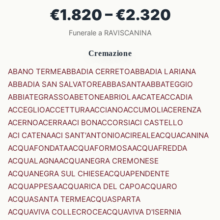
€1.820 – €2.320
Funerale a RAVISCANINA
Cremazione
ABANO TERME
ABBADIA CERRETO
ABBADIA LARIANA
ABBADIA SAN SALVATORE
ABBASANTA
ABBATEGGIO
ABBIATEGRASSO
ABETONE
ABRIOLA
ACATE
ACCADIA
ACCEGLIO
ACCETTURA
ACCIANO
ACCUMOLI
ACERENZA
ACERNO
ACERRA
ACI BONACCORSI
ACI CASTELLO
ACI CATENA
ACI SANT'ANTONIO
ACIREALE
ACQUACANINA
ACQUAFONDATA
ACQUAFORMOSA
ACQUAFREDDA
ACQUALAGNA
ACQUANEGRA CREMONESE
ACQUANEGRA SUL CHIESE
ACQUAPENDENTE
ACQUAPPESA
ACQUARICA DEL CAPO
ACQUARO
ACQUASANTA TERME
ACQUASPARTA
ACQUAVIVA COLLECROCE
ACQUAVIVA D'ISERNIA