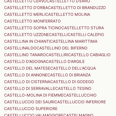
CASTELLETTO CERVO
CASTELLETTO D'ERRO
CASTELLETTO D'ORBA
CASTELLETTO DI BRANDUZZO
CASTELLETTO MERLI
CASTELLETTO MOLINA
CASTELLETTO MONFERRATO
CASTELLETTO SOPRA TICINO
CASTELLETTO STURA
CASTELLETTO UZZONE
CASTELLI
CASTELLI CALEPIO
CASTELLINA IN CHIANTI
CASTELLINA MARITTIMA
CASTELLINALDO
CASTELLINO DEL BIFERNO
CASTELLINO TANARO
CASTELLIRI
CASTELLO CABIAGLIO
CASTELLO D'AGOGNA
CASTELLO D'ARGILE
CASTELLO DEL MATESE
CASTELLO DELL'ACQUA
CASTELLO DI ANNONE
CASTELLO DI BRIANZA
CASTELLO DI CISTERNA
CASTELLO DI GODEGO
CASTELLO DI SERRAVALLE
CASTELLO TESINO
CASTELLO-MOLINA DI FIEMME
CASTELLUCCHIO
CASTELLUCCIO DEI SAURI
CASTELLUCCIO INFERIORE
CASTELLUCCIO SUPERIORE
CASTELLUCCIO VALMAGGIORE
CASTELMAGNO