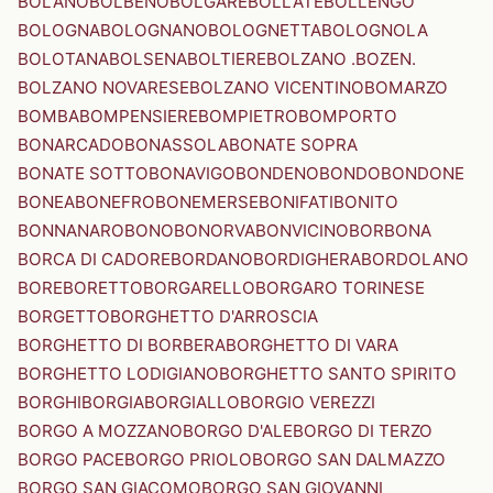
BOLANO
BOLBENO
BOLGARE
BOLLATE
BOLLENGO
BOLOGNA
BOLOGNANO
BOLOGNETTA
BOLOGNOLA
BOLOTANA
BOLSENA
BOLTIERE
BOLZANO .BOZEN.
BOLZANO NOVARESE
BOLZANO VICENTINO
BOMARZO
BOMBA
BOMPENSIERE
BOMPIETRO
BOMPORTO
BONARCADO
BONASSOLA
BONATE SOPRA
BONATE SOTTO
BONAVIGO
BONDENO
BONDO
BONDONE
BONEA
BONEFRO
BONEMERSE
BONIFATI
BONITO
BONNANARO
BONO
BONORVA
BONVICINO
BORBONA
BORCA DI CADORE
BORDANO
BORDIGHERA
BORDOLANO
BORE
BORETTO
BORGARELLO
BORGARO TORINESE
BORGETTO
BORGHETTO D'ARROSCIA
BORGHETTO DI BORBERA
BORGHETTO DI VARA
BORGHETTO LODIGIANO
BORGHETTO SANTO SPIRITO
BORGHI
BORGIA
BORGIALLO
BORGIO VEREZZI
BORGO A MOZZANO
BORGO D'ALE
BORGO DI TERZO
BORGO PACE
BORGO PRIOLO
BORGO SAN DALMAZZO
BORGO SAN GIACOMO
BORGO SAN GIOVANNI