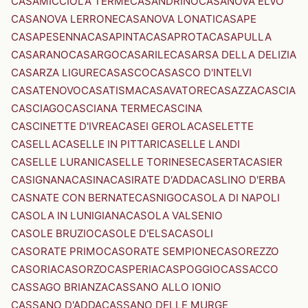
CASAMICCIOLA TERME
CASANDRINO
CASANOVA ELVO
CASANOVA LERRONE
CASANOVA LONATI
CASAPE
CASAPESENNA
CASAPINTA
CASAPROTA
CASAPULLA
CASARANO
CASARGO
CASARILE
CASARSA DELLA DELIZIA
CASARZA LIGURE
CASASCO
CASASCO D'INTELVI
CASATENOVO
CASATISMA
CASAVATORE
CASAZZA
CASCIA
CASCIAGO
CASCIANA TERME
CASCINA
CASCINETTE D'IVREA
CASEI GEROLA
CASELETTE
CASELLA
CASELLE IN PITTARI
CASELLE LANDI
CASELLE LURANI
CASELLE TORINESE
CASERTA
CASIER
CASIGNANA
CASINA
CASIRATE D'ADDA
CASLINO D'ERBA
CASNATE CON BERNATE
CASNIGO
CASOLA DI NAPOLI
CASOLA IN LUNIGIANA
CASOLA VALSENIO
CASOLE BRUZIO
CASOLE D'ELSA
CASOLI
CASORATE PRIMO
CASORATE SEMPIONE
CASOREZZO
CASORIA
CASORZO
CASPERIA
CASPOGGIO
CASSACCO
CASSAGO BRIANZA
CASSANO ALLO IONIO
CASSANO D'ADDA
CASSANO DELLE MURGE