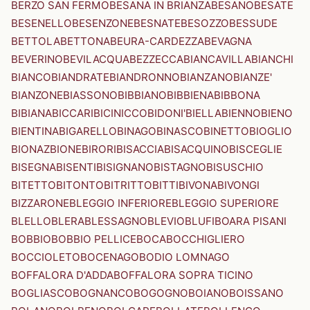
BERZO SAN FERMO
BESANA IN BRIANZA
BESANO
BESATE
BESENELLO
BESENZONE
BESNATE
BESOZZO
BESSUDE
BETTOLA
BETTONA
BEURA-CARDEZZA
BEVAGNA
BEVERINO
BEVILACQUA
BEZZECCA
BIANCAVILLA
BIANCHI
BIANCO
BIANDRATE
BIANDRONNO
BIANZANO
BIANZE'
BIANZONE
BIASSONO
BIBBIANO
BIBBIENA
BIBBONA
BIBIANA
BICCARI
BICINICCO
BIDONI'
BIELLA
BIENNO
BIENO
BIENTINA
BIGARELLO
BINAGO
BINASCO
BINETTO
BIOGLIO
BIONAZ
BIONE
BIRORI
BISACCIA
BISACQUINO
BISCEGLIE
BISEGNA
BISENTI
BISIGNANO
BISTAGNO
BISUSCHIO
BITETTO
BITONTO
BITRITTO
BITTI
BIVONA
BIVONGI
BIZZARONE
BLEGGIO INFERIORE
BLEGGIO SUPERIORE
BLELLO
BLERA
BLESSAGNO
BLEVIO
BLUFI
BOARA PISANI
BOBBIO
BOBBIO PELLICE
BOCA
BOCCHIGLIERO
BOCCIOLETO
BOCENAGO
BODIO LOMNAGO
BOFFALORA D'ADDA
BOFFALORA SOPRA TICINO
BOGLIASCO
BOGNANCO
BOGOGNO
BOIANO
BOISSANO