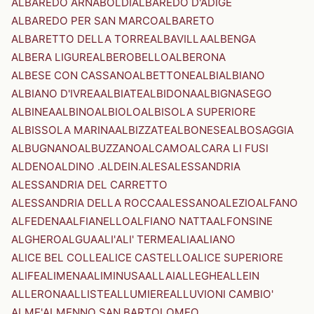
ALBAREDO ARNABOLDI
ALBAREDO D'ADIGE
ALBAREDO PER SAN MARCO
ALBARETO
ALBARETTO DELLA TORRE
ALBAVILLA
ALBENGA
ALBERA LIGURE
ALBEROBELLO
ALBERONA
ALBESE CON CASSANO
ALBETTONE
ALBI
ALBIANO
ALBIANO D'IVREA
ALBIATE
ALBIDONA
ALBIGNASEGO
ALBINEA
ALBINO
ALBIOLO
ALBISOLA SUPERIORE
ALBISSOLA MARINA
ALBIZZATE
ALBONESE
ALBOSAGGIA
ALBUGNANO
ALBUZZANO
ALCAMO
ALCARA LI FUSI
ALDENO
ALDINO .ALDEIN.
ALES
ALESSANDRIA
ALESSANDRIA DEL CARRETTO
ALESSANDRIA DELLA ROCCA
ALESSANO
ALEZIO
ALFANO
ALFEDENA
ALFIANELLO
ALFIANO NATTA
ALFONSINE
ALGHERO
ALGUA
ALI'
ALI' TERME
ALIA
ALIANO
ALICE BEL COLLE
ALICE CASTELLO
ALICE SUPERIORE
ALIFE
ALIMENA
ALIMINUSA
ALLAI
ALLEGHE
ALLEIN
ALLERONA
ALLISTE
ALLUMIERE
ALLUVIONI CAMBIO'
ALME'
ALMENNO SAN BARTOLOMEO