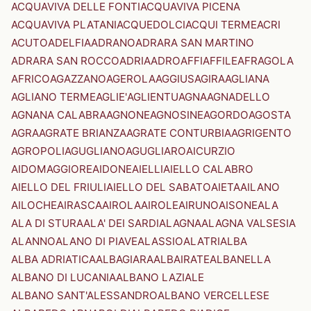
ACQUAVIVA DELLE FONTI
ACQUAVIVA PICENA
ACQUAVIVA PLATANI
ACQUEDOLCI
ACQUI TERME
ACRI
ACUTO
ADELFIA
ADRANO
ADRARA SAN MARTINO
ADRARA SAN ROCCO
ADRIA
ADRO
AFFI
AFFILE
AFRAGOLA
AFRICO
AGAZZANO
AGEROLA
AGGIUS
AGIRA
AGLIANA
AGLIANO TERME
AGLIE'
AGLIENTU
AGNA
AGNADELLO
AGNANA CALABRA
AGNONE
AGNOSINE
AGORDO
AGOSTA
AGRA
AGRATE BRIANZA
AGRATE CONTURBIA
AGRIGENTO
AGROPOLI
AGUGLIANO
AGUGLIARO
AICURZIO
AIDOMAGGIORE
AIDONE
AIELLI
AIELLO CALABRO
AIELLO DEL FRIULI
AIELLO DEL SABATO
AIETA
AILANO
AILOCHE
AIRASCA
AIROLA
AIROLE
AIRUNO
AISONE
ALA
ALA DI STURA
ALA' DEI SARDI
ALAGNA
ALAGNA VALSESIA
ALANNO
ALANO DI PIAVE
ALASSIO
ALATRI
ALBA
ALBA ADRIATICA
ALBAGIARA
ALBAIRATE
ALBANELLA
ALBANO DI LUCANIA
ALBANO LAZIALE
ALBANO SANT'ALESSANDRO
ALBANO VERCELLESE