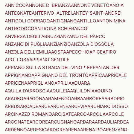
ANNICCO
ANNONE DI BRIANZA
ANNONE VENETO
ANOIA
ANTEGNATE
ANTERIVO .ALTREI.
ANTEY-SAINT-ANDRE'
ANTICOLI CORRADO
ANTIGNANO
ANTILLO
ANTONIMINA
ANTRODOCO
ANTRONA SCHIERANCO
ANVERSA DEGLI ABRUZZI
ANZANO DEL PARCO
ANZANO DI PUGLIA
ANZI
ANZIO
ANZOLA D'OSSOLA
ANZOLA DELL'EMILIA
AOSTA
APECCHIO
APICE
APIRO
APOLLOSA
APPIANO GENTILE
APPIANO SULLA STRADA DEL VINO * EPPAN AN DER
APPIGNANO
APPIGNANO DEL TRONTO
APRICA
APRICALE
APRICENA
APRIGLIANO
APRILIA
AQUARA
AQUILA D'ARROSCIA
AQUILEIA
AQUILONIA
AQUINO
ARADEO
ARAGONA
ARAMENGO
ARBA
ARBOREA
ARBORIO
ARBUS
ARCADE
ARCE
ARCENE
ARCEVIA
ARCHI
ARCIDOSSO
ARCINAZZO ROMANO
ARCISATE
ARCO
ARCOLA
ARCOLE
ARCONATE
ARCORE
ARCUGNANO
ARDARA
ARDAULI
ARDEA
ARDENNO
ARDESIO
ARDORE
ARENA
ARENA PO
ARENZANO