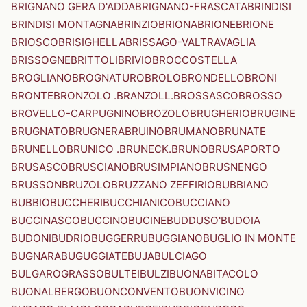
BRIGNANO GERA D'ADDA
BRIGNANO-FRASCATA
BRINDISI
BRINDISI MONTAGNA
BRINZIO
BRIONA
BRIONE
BRIONE
BRIOSCO
BRISIGHELLA
BRISSAGO-VALTRAVAGLIA
BRISSOGNE
BRITTOLI
BRIVIO
BROCCOSTELLA
BROGLIANO
BROGNATURO
BROLO
BRONDELLO
BRONI
BRONTE
BRONZOLO .BRANZOLL.
BROSSASCO
BROSSO
BROVELLO-CARPUGNINO
BROZOLO
BRUGHERIO
BRUGINE
BRUGNATO
BRUGNERA
BRUINO
BRUMANO
BRUNATE
BRUNELLO
BRUNICO .BRUNECK.
BRUNO
BRUSAPORTO
BRUSASCO
BRUSCIANO
BRUSIMPIANO
BRUSNENGO
BRUSSON
BRUZOLO
BRUZZANO ZEFFIRIO
BUBBIANO
BUBBIO
BUCCHERI
BUCCHIANICO
BUCCIANO
BUCCINASCO
BUCCINO
BUCINE
BUDDUSO'
BUDOIA
BUDONI
BUDRIO
BUGGERRU
BUGGIANO
BUGLIO IN MONTE
BUGNARA
BUGUGGIATE
BUJA
BULCIAGO
BULGAROGRASSO
BULTEI
BULZI
BUONABITACOLO
BUONALBERGO
BUONCONVENTO
BUONVICINO