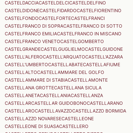
CASTELDACCIA
CASTELDELCI
CASTELDELFINO
CASTELDIDONE
CASTELFIDARDO
CASTELFIORENTINO
CASTELFONDO
CASTELFORTE
CASTELFRANCI
CASTELFRANCO DI SOPRA
CASTELFRANCO DI SOTTO
CASTELFRANCO EMILIA
CASTELFRANCO IN MISCANO
CASTELFRANCO VENETO
CASTELGOMBERTO
CASTELGRANDE
CASTELGUGLIELMO
CASTELGUIDONE
CASTELL'ALFERO
CASTELL'ARQUATO
CASTELL'AZZARA
CASTELL'UMBERTO
CASTELLABATE
CASTELLAFIUME
CASTELLALTO
CASTELLAMMARE DEL GOLFO
CASTELLAMMARE DI STABIA
CASTELLAMONTE
CASTELLANA GROTTE
CASTELLANA SICULA
CASTELLANETA
CASTELLANIA
CASTELLANZA
CASTELLAR
CASTELLAR GUIDOBONO
CASTELLARANO
CASTELLARO
CASTELLAVAZZO
CASTELLAZZO BORMIDA
CASTELLAZZO NOVARESE
CASTELLEONE
CASTELLEONE DI SUASA
CASTELLERO