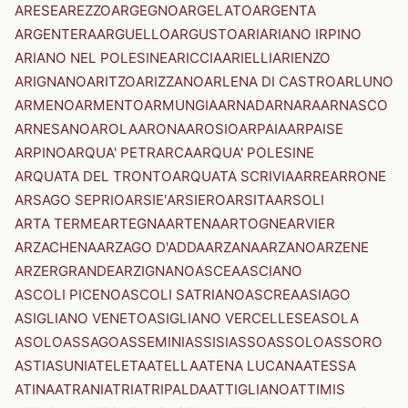
ARESE
AREZZO
ARGEGNO
ARGELATO
ARGENTA
ARGENTERA
ARGUELLO
ARGUSTO
ARI
ARIANO IRPINO
ARIANO NEL POLESINE
ARICCIA
ARIELLI
ARIENZO
ARIGNANO
ARITZO
ARIZZANO
ARLENA DI CASTRO
ARLUNO
ARMENO
ARMENTO
ARMUNGIA
ARNAD
ARNARA
ARNASCO
ARNESANO
AROLA
ARONA
AROSIO
ARPAIA
ARPAISE
ARPINO
ARQUA' PETRARCA
ARQUA' POLESINE
ARQUATA DEL TRONTO
ARQUATA SCRIVIA
ARRE
ARRONE
ARSAGO SEPRIO
ARSIE'
ARSIERO
ARSITA
ARSOLI
ARTA TERME
ARTEGNA
ARTENA
ARTOGNE
ARVIER
ARZACHENA
ARZAGO D'ADDA
ARZANA
ARZANO
ARZENE
ARZERGRANDE
ARZIGNANO
ASCEA
ASCIANO
ASCOLI PICENO
ASCOLI SATRIANO
ASCREA
ASIAGO
ASIGLIANO VENETO
ASIGLIANO VERCELLESE
ASOLA
ASOLO
ASSAGO
ASSEMINI
ASSISI
ASSO
ASSOLO
ASSORO
ASTI
ASUNI
ATELETA
ATELLA
ATENA LUCANA
ATESSA
ATINA
ATRANI
ATRI
ATRIPALDA
ATTIGLIANO
ATTIMIS