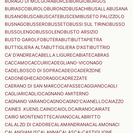
BURAGO DI MOLGORA
BURCEI
BURGIO
BURGOS
BURIASCO
BUROLO
BURONZO
BUSACHI
BUSALLA
BUSANA
BUSANO
BUSCA
BUSCATE
BUSCEMI
BUSETO PALIZZOLO
BUSNAGO
BUSSERO
BUSSETO
BUSSI SUL TIRINO
BUSSO
BUSSOLENGO
BUSSOLENO
BUSTO ARSIZIO
BUSTO GAROLFO
BUTERA
BUTI
BUTTAPIETRA
BUTTIGLIERA ALTA
BUTTIGLIERA D'ASTI
BUTTRIO
CA' D'ANDREA
CABELLA LIGURE
CABIATE
CABRAS
CACCAMO
CACCURI
CADEGLIANO-VICONAGO
CADELBOSCO DI SOPRA
CADEO
CADERZONE
CADONEGHE
CADORAGO
CADREZZATE
CAERANO DI SAN MARCO
CAFASSE
CAGGIANO
CAGLI
CAGLIARI
CAGLIO
CAGNANO AMITERNO
CAGNANO VARANO
CAGNO
CAGNO'
CAIANELLO
CAIAZZO
CAINES .KUENS.
CAINO
CAIOLO
CAIRANO
CAIRATE
CAIRO MONTENOTTE
CAIVANO
CALABRITTO
CALALZO DI CADORE
CALAMANDRANA
CALAMONACI
CALANGIANUS
CALANNA
CALASCA-CASTIGLIONE