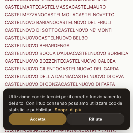
CASTELMARTE
CASTELMASSA
CASTELMAURO
CASTELMEZZANO
CASTELMOLA
CASTELNOVETTO
CASTELNOVO BARIANO
CASTELNOVO DEL FRIULI
CASTELNOVO DI SOTTO
CASTELNOVO NE' MONTI
CASTELNUOVO
CASTELNUOVO BELBO
CASTELNUOVO BERARDENGA
CASTELNUOVO BOCCA D'ADDA
CASTELNUOVO BORMIDA
CASTELNUOVO BOZZENTE
CASTELNUOVO CALCEA
CASTELNUOVO CILENTO
CASTELNUOVO DEL GARDA
CASTELNUOVO DELLA DAUNIA
CASTELNUOVO DI CEVA
CASTELNUOVO DI CONZA
CASTELNUOVO DI FARFA
CASTELNUOVO DI GARFAGNANA
Utilizziamo cookie tecnici per il corretto funzionamento
CASTELNUOVO DI PORTO
CASTELNUOVO DON BOSCO
del sito. Con il tuo consenso possiamo utilizzare cookie
CASTELNUOVO MAGRA
CASTELNUOVO NIGRA
statistici e pubblicitari.
Scopri di più
.
CASTELNUOVO PARANO
CASTELNUOVO RANGONE
Accetta
Rifiuta
CASTELNUOVO SCRIVIA
CASTELNUOVO VAL DI CECINA
CASTELPAGANO
CASTELPETROSO
CASTELPIZZUTO