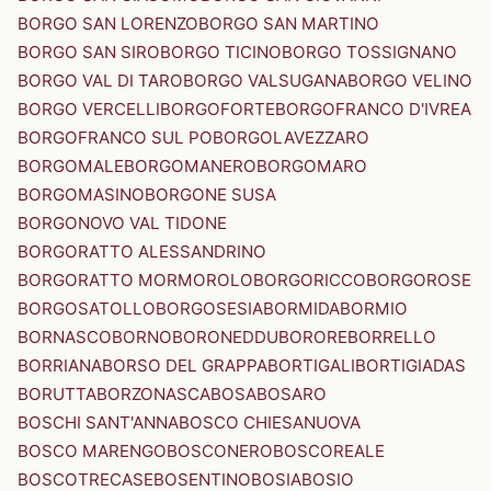
BORGO SAN LORENZO
BORGO SAN MARTINO
BORGO SAN SIRO
BORGO TICINO
BORGO TOSSIGNANO
BORGO VAL DI TARO
BORGO VALSUGANA
BORGO VELINO
BORGO VERCELLI
BORGOFORTE
BORGOFRANCO D'IVREA
BORGOFRANCO SUL PO
BORGOLAVEZZARO
BORGOMALE
BORGOMANERO
BORGOMARO
BORGOMASINO
BORGONE SUSA
BORGONOVO VAL TIDONE
BORGORATTO ALESSANDRINO
BORGORATTO MORMOROLO
BORGORICCO
BORGOROSE
BORGOSATOLLO
BORGOSESIA
BORMIDA
BORMIO
BORNASCO
BORNO
BORONEDDU
BORORE
BORRELLO
BORRIANA
BORSO DEL GRAPPA
BORTIGALI
BORTIGIADAS
BORUTTA
BORZONASCA
BOSA
BOSARO
BOSCHI SANT'ANNA
BOSCO CHIESANUOVA
BOSCO MARENGO
BOSCONERO
BOSCOREALE
BOSCOTRECASE
BOSENTINO
BOSIA
BOSIO