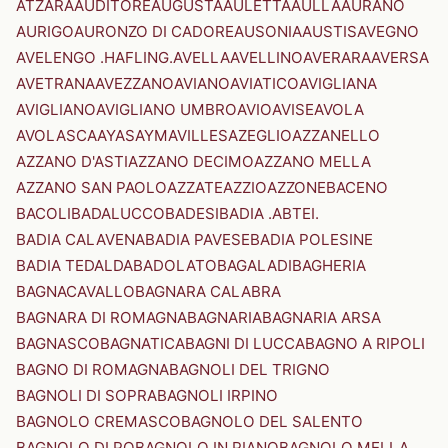
ATZARA
AUDITORE
AUGUSTA
AULETTA
AULLA
AURANO
AURIGO
AURONZO DI CADORE
AUSONIA
AUSTIS
AVEGNO
AVELENGO .HAFLING.
AVELLA
AVELLINO
AVERARA
AVERSA
AVETRANA
AVEZZANO
AVIANO
AVIATICO
AVIGLIANA
AVIGLIANO
AVIGLIANO UMBRO
AVIO
AVISE
AVOLA
AVOLASCA
AYAS
AYMAVILLES
AZEGLIO
AZZANELLO
AZZANO D'ASTI
AZZANO DECIMO
AZZANO MELLA
AZZANO SAN PAOLO
AZZATE
AZZIO
AZZONE
BACENO
BACOLI
BADALUCCO
BADESI
BADIA .ABTEI.
BADIA CALAVENA
BADIA PAVESE
BADIA POLESINE
BADIA TEDALDA
BADOLATO
BAGALADI
BAGHERIA
BAGNACAVALLO
BAGNARA CALABRA
BAGNARA DI ROMAGNA
BAGNARIA
BAGNARIA ARSA
BAGNASCO
BAGNATICA
BAGNI DI LUCCA
BAGNO A RIPOLI
BAGNO DI ROMAGNA
BAGNOLI DEL TRIGNO
BAGNOLI DI SOPRA
BAGNOLI IRPINO
BAGNOLO CREMASCO
BAGNOLO DEL SALENTO
BAGNOLO DI PO
BAGNOLO IN PIANO
BAGNOLO MELLA