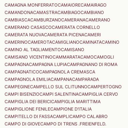
CAMAGNA MONFERRATO
CAMAIORE
CAMAIRAGO
CAMANDONA
CAMASTRA
CAMBIAGO
CAMBIANO
CAMBIASCA
CAMBURZANO
CAMERANA
CAMERANO
CAMERANO CASASCO
CAMERATA CORNELLO
CAMERATA NUOVA
CAMERATA PICENA
CAMERI
CAMERINO
CAMEROTA
CAMIGLIANO
CAMINATA
CAMINO
CAMINO AL TAGLIAMENTO
CAMISANO
CAMISANO VICENTINO
CAMMARATA
CAMO
CAMOGLI
CAMPAGNA
CAMPAGNA LUPIA
CAMPAGNANO DI ROMA
CAMPAGNATICO
CAMPAGNOLA CREMASCA
CAMPAGNOLA EMILIA
CAMPANA
CAMPARADA
CAMPEGINE
CAMPELLO SUL CLITUNNO
CAMPERTOGNO
CAMPI BISENZIO
CAMPI SALENTINA
CAMPIGLIA CERVO
CAMPIGLIA DEI BERICI
CAMPIGLIA MARITTIMA
CAMPIGLIONE FENILE
CAMPIONE D'ITALIA
CAMPITELLO DI FASSA
CAMPLI
CAMPO CALABRO
CAMPO DI GIOVE
CAMPO DI TRENS .FREIENFELD.