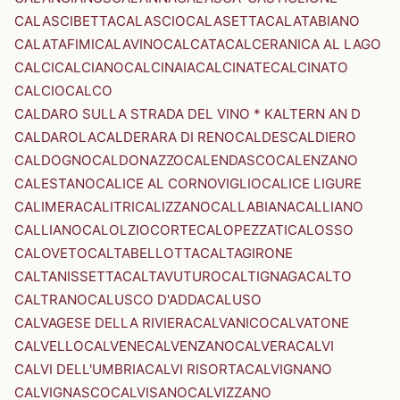
CALASCIBETTA
CALASCIO
CALASETTA
CALATABIANO
CALATAFIMI
CALAVINO
CALCATA
CALCERANICA AL LAGO
CALCI
CALCIANO
CALCINAIA
CALCINATE
CALCINATO
CALCIO
CALCO
CALDARO SULLA STRADA DEL VINO * KALTERN AN D
CALDAROLA
CALDERARA DI RENO
CALDES
CALDIERO
CALDOGNO
CALDONAZZO
CALENDASCO
CALENZANO
CALESTANO
CALICE AL CORNOVIGLIO
CALICE LIGURE
CALIMERA
CALITRI
CALIZZANO
CALLABIANA
CALLIANO
CALLIANO
CALOLZIOCORTE
CALOPEZZATI
CALOSSO
CALOVETO
CALTABELLOTTA
CALTAGIRONE
CALTANISSETTA
CALTAVUTURO
CALTIGNAGA
CALTO
CALTRANO
CALUSCO D'ADDA
CALUSO
CALVAGESE DELLA RIVIERA
CALVANICO
CALVATONE
CALVELLO
CALVENE
CALVENZANO
CALVERA
CALVI
CALVI DELL'UMBRIA
CALVI RISORTA
CALVIGNANO
CALVIGNASCO
CALVISANO
CALVIZZANO