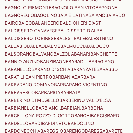
BAGNOLO PIEMONTE
BAGNOLO SAN VITO
BAGNONE
BAGNOREGIO
BAGOLINO
BAIA E LATINA
BAIANO
BAIARDO
BAIRO
BAISO
BALANGERO
BALDICHIERI D'ASTI
BALDISSERO CANAVESE
BALDISSERO D'ALBA
BALDISSERO TORINESE
BALESTRATE
BALESTRINO
BALLABIO
BALLAO
BALME
BALMUCCIA
BALOCCO
BALSORANO
BALVANO
BALZOLA
BANARI
BANCHETTE
BANNIO ANZINO
BANZI
BAONE
BARADILI
BARAGIANO
BARANELLO
BARANO D'ISCHIA
BARANZATE
BARASSO
BARATILI SAN PIETRO
BARBANIA
BARBARA
BARBARANO ROMANO
BARBARANO VICENTINO
BARBARESCO
BARBARIGA
BARBATA
BARBERINO DI MUGELLO
BARBERINO VAL D'ELSA
BARBIANELLO
BARBIANO .BARBIAN.
BARBONA
BARCELLONA POZZO DI GOTTO
BARCHI
BARCIS
BARD
BARDELLO
BARDI
BARDINETO
BARDOLINO
BARDONECCHIA
BAREGGIO
BARENGO
BARESSA
BARETE