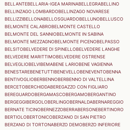
BELLANTE
BELLARIA-IGEA MARINA
BELLEGRA
BELLINO
BELLINZAGO LOMBARDO
BELLINZAGO NOVARESE
BELLIZZI
BELLONA
BELLOSGUARDO
BELLUNO
BELLUSCO
BELMONTE CALABRO
BELMONTE CASTELLO
BELMONTE DEL SANNIO
BELMONTE IN SABINA
BELMONTE MEZZAGNO
BELMONTE PICENO
BELPASSO
BELSITO
BELVEDERE DI SPINELLO
BELVEDERE LANGHE
BELVEDERE MARITTIMO
BELVEDERE OSTRENSE
BELVEGLIO
BELVI
BEMA
BENE LARIO
BENE VAGIENNA
BENESTARE
BENETUTTI
BENEVELLO
BENEVENTO
BENNA
BENTIVOGLIO
BERBENNO
BERBENNO DI VALTELLINA
BERCETO
BERCHIDDA
BEREGAZZO CON FIGLIARO
BEREGUARDO
BERGAMASCO
BERGAMO
BERGANTINO
BERGEGGI
BERGOLO
BERLINGO
BERNALDA
BERNAREGGIO
BERNATE TICINO
BERNEZZO
BERRA
BERSONE
BERTINORO
BERTIOLO
BERTONICO
BERZANO DI SAN PIETRO
BERZANO DI TORTONA
BERZO DEMO
BERZO INFERIORE