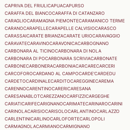
CAPRIVA DEL FRIULI
CAPUA
CAPURSO
CARAFFA DEL BIANCO
CARAFFA DI CATANZARO
CARAGLIO
CARAMAGNA PIEMONTE
CARAMANICO TERME
CARANO
CARAPELLE
CARAPELLE CALVISIO
CARASCO
CARASSAI
CARATE BRIANZA
CARATE URIO
CARAVAGGIO
CARAVATE
CARAVINO
CARAVONICA
CARBOGNANO
CARBONARA AL TICINO
CARBONARA DI NOLA
CARBONARA DI PO
CARBONARA SCRIVIA
CARBONATE
CARBONE
CARBONERA
CARBONIA
CARCARE
CARCERI
CARCOFORO
CARDANO AL CAMPO
CARDE'
CARDEDU
CARDETO
CARDINALE
CARDITO
CAREGGINE
CAREMA
CARENNO
CARENTINO
CARERI
CARESANA
CARESANABLOT
CAREZZANO
CARFIZZI
CARGEGHE
CARIATI
CARIFE
CARIGNANO
CARIMATE
CARINARO
CARINI
CARINOLA
CARISIO
CARISOLO
CARLANTINO
CARLAZZO
CARLENTINI
CARLINO
CARLOFORTE
CARLOPOLI
CARMAGNOLA
CARMIANO
CARMIGNANO