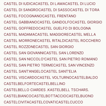
CASTEL DI IUDICA
CASTEL DI LAMA
CASTEL DI LUCIO
CASTEL DI SANGRO
CASTEL DI SASSO
CASTEL DI TORA
CASTEL FOCOGNANO
CASTEL FRENTANO
CASTEL GABBIANO
CASTEL GANDOLFO
CASTEL GIORGIO
CASTEL GOFFREDO
CASTEL GUELFO DI BOLOGNA
CASTEL MADAMA
CASTEL MAGGIORE
CASTEL MELLA
CASTEL MORRONE
CASTEL RITALDI
CASTEL ROCCHERO
CASTEL ROZZONE
CASTEL SAN GIORGIO
CASTEL SAN GIOVANNI
CASTEL SAN LORENZO
CASTEL SAN NICCOLO'
CASTEL SAN PIETRO ROMANO
CASTEL SAN PIETRO TERME
CASTEL SAN VINCENZO
CASTEL SANT'ANGELO
CASTEL SANT'ELIA
CASTEL VISCARDO
CASTEL VOLTURNO
CASTELBALDO
CASTELBELFORTE
CASTELBELLINO
CASTELBELLO CIARDES .KASTELBELL TSCHARS.
CASTELBIANCO
CASTELBOTTACCIO
CASTELBUONO
CASTELCIVITA
CASTELCOVATI
CASTELCUCCO