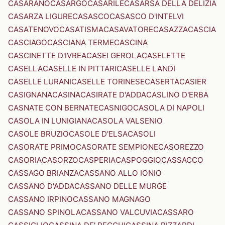
CASARANO
CASARGO
CASARILE
CASARSA DELLA DELIZIA
CASARZA LIGURE
CASASCO
CASASCO D'INTELVI
CASATENOVO
CASATISMA
CASAVATORE
CASAZZA
CASCIA
CASCIAGO
CASCIANA TERME
CASCINA
CASCINETTE D'IVREA
CASEI GEROLA
CASELETTE
CASELLA
CASELLE IN PITTARI
CASELLE LANDI
CASELLE LURANI
CASELLE TORINESE
CASERTA
CASIER
CASIGNANA
CASINA
CASIRATE D'ADDA
CASLINO D'ERBA
CASNATE CON BERNATE
CASNIGO
CASOLA DI NAPOLI
CASOLA IN LUNIGIANA
CASOLA VALSENIO
CASOLE BRUZIO
CASOLE D'ELSA
CASOLI
CASORATE PRIMO
CASORATE SEMPIONE
CASOREZZO
CASORIA
CASORZO
CASPERIA
CASPOGGIO
CASSACCO
CASSAGO BRIANZA
CASSANO ALLO IONIO
CASSANO D'ADDA
CASSANO DELLE MURGE
CASSANO IRPINO
CASSANO MAGNAGO
CASSANO SPINOLA
CASSANO VALCUVIA
CASSARO