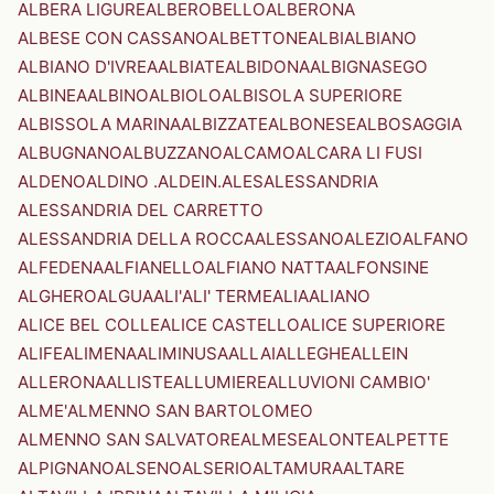
ALBERA LIGURE
ALBEROBELLO
ALBERONA
ALBESE CON CASSANO
ALBETTONE
ALBI
ALBIANO
ALBIANO D'IVREA
ALBIATE
ALBIDONA
ALBIGNASEGO
ALBINEA
ALBINO
ALBIOLO
ALBISOLA SUPERIORE
ALBISSOLA MARINA
ALBIZZATE
ALBONESE
ALBOSAGGIA
ALBUGNANO
ALBUZZANO
ALCAMO
ALCARA LI FUSI
ALDENO
ALDINO .ALDEIN.
ALES
ALESSANDRIA
ALESSANDRIA DEL CARRETTO
ALESSANDRIA DELLA ROCCA
ALESSANO
ALEZIO
ALFANO
ALFEDENA
ALFIANELLO
ALFIANO NATTA
ALFONSINE
ALGHERO
ALGUA
ALI'
ALI' TERME
ALIA
ALIANO
ALICE BEL COLLE
ALICE CASTELLO
ALICE SUPERIORE
ALIFE
ALIMENA
ALIMINUSA
ALLAI
ALLEGHE
ALLEIN
ALLERONA
ALLISTE
ALLUMIERE
ALLUVIONI CAMBIO'
ALME'
ALMENNO SAN BARTOLOMEO
ALMENNO SAN SALVATORE
ALMESE
ALONTE
ALPETTE
ALPIGNANO
ALSENO
ALSERIO
ALTAMURA
ALTARE