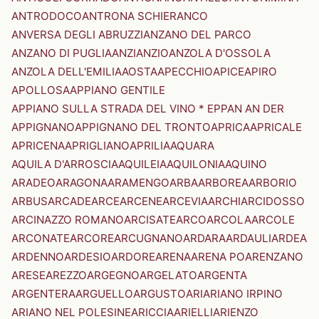
ANTRODOCO
ANTRONA SCHIERANCO
ANVERSA DEGLI ABRUZZI
ANZANO DEL PARCO
ANZANO DI PUGLIA
ANZI
ANZIO
ANZOLA D'OSSOLA
ANZOLA DELL'EMILIA
AOSTA
APECCHIO
APICE
APIRO
APOLLOSA
APPIANO GENTILE
APPIANO SULLA STRADA DEL VINO * EPPAN AN DER
APPIGNANO
APPIGNANO DEL TRONTO
APRICA
APRICALE
APRICENA
APRIGLIANO
APRILIA
AQUARA
AQUILA D'ARROSCIA
AQUILEIA
AQUILONIA
AQUINO
ARADEO
ARAGONA
ARAMENGO
ARBA
ARBOREA
ARBORIO
ARBUS
ARCADE
ARCE
ARCENE
ARCEVIA
ARCHI
ARCIDOSSO
ARCINAZZO ROMANO
ARCISATE
ARCO
ARCOLA
ARCOLE
ARCONATE
ARCORE
ARCUGNANO
ARDARA
ARDAULI
ARDEA
ARDENNO
ARDESIO
ARDORE
ARENA
ARENA PO
ARENZANO
ARESE
AREZZO
ARGEGNO
ARGELATO
ARGENTA
ARGENTERA
ARGUELLO
ARGUSTO
ARI
ARIANO IRPINO
ARIANO NEL POLESINE
ARICCIA
ARIELLI
ARIENZO