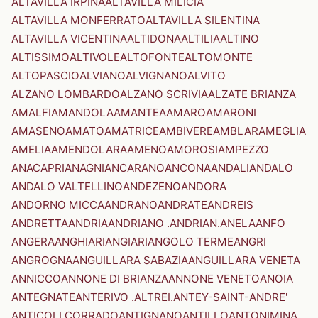
ALTAVILLA IRPINA
ALTAVILLA MILICIA
ALTAVILLA MONFERRATO
ALTAVILLA SILENTINA
ALTAVILLA VICENTINA
ALTIDONA
ALTILIA
ALTINO
ALTISSIMO
ALTIVOLE
ALTOFONTE
ALTOMONTE
ALTOPASCIO
ALVIANO
ALVIGNANO
ALVITO
ALZANO LOMBARDO
ALZANO SCRIVIA
ALZATE BRIANZA
AMALFI
AMANDOLA
AMANTEA
AMARO
AMARONI
AMASENO
AMATO
AMATRICE
AMBIVERE
AMBLAR
AMEGLIA
AMELIA
AMENDOLARA
AMENO
AMOROSI
AMPEZZO
ANACAPRI
ANAGNI
ANCARANO
ANCONA
ANDALI
ANDALO
ANDALO VALTELLINO
ANDEZENO
ANDORA
ANDORNO MICCA
ANDRANO
ANDRATE
ANDREIS
ANDRETTA
ANDRIA
ANDRIANO .ANDRIAN.
ANELA
ANFO
ANGERA
ANGHIARI
ANGIARI
ANGOLO TERME
ANGRI
ANGROGNA
ANGUILLARA SABAZIA
ANGUILLARA VENETA
ANNICCO
ANNONE DI BRIANZA
ANNONE VENETO
ANOIA
ANTEGNATE
ANTERIVO .ALTREI.
ANTEY-SAINT-ANDRE'
ANTICOLI CORRADO
ANTIGNANO
ANTILLO
ANTONIMINA