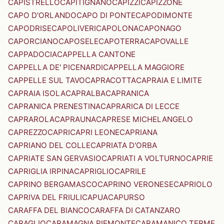
CAPISTRELLO
CAPITIGNANO
CAPIZZI
CAPIZZONE
CAPO D'ORLANDO
CAPO DI PONTE
CAPODIMONTE
CAPODRISE
CAPOLIVERI
CAPOLONA
CAPONAGO
CAPORCIANO
CAPOSELE
CAPOTERRA
CAPOVALLE
CAPPADOCIA
CAPPELLA CANTONE
CAPPELLA DE' PICENARDI
CAPPELLA MAGGIORE
CAPPELLE SUL TAVO
CAPRACOTTA
CAPRAIA E LIMITE
CAPRAIA ISOLA
CAPRALBA
CAPRANICA
CAPRANICA PRENESTINA
CAPRARICA DI LECCE
CAPRAROLA
CAPRAUNA
CAPRESE MICHELANGELO
CAPREZZO
CAPRI
CAPRI LEONE
CAPRIANA
CAPRIANO DEL COLLE
CAPRIATA D'ORBA
CAPRIATE SAN GERVASIO
CAPRIATI A VOLTURNO
CAPRIE
CAPRIGLIA IRPINA
CAPRIGLIO
CAPRILE
CAPRINO BERGAMASCO
CAPRINO VERONESE
CAPRIOLO
CAPRIVA DEL FRIULI
CAPUA
CAPURSO
CARAFFA DEL BIANCO
CARAFFA DI CATANZARO
CARAGLIO
CARAMAGNA PIEMONTE
CARAMANICO TERME