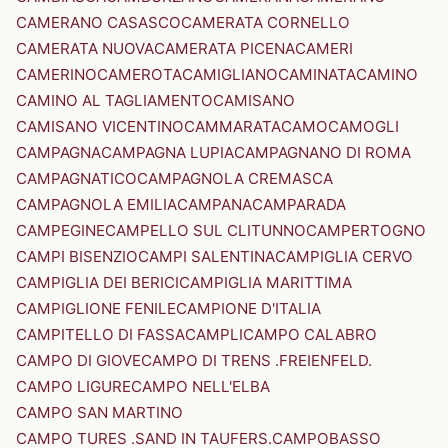
CAMERANO CASASCO
CAMERATA CORNELLO
CAMERATA NUOVA
CAMERATA PICENA
CAMERI
CAMERINO
CAMEROTA
CAMIGLIANO
CAMINATA
CAMINO
CAMINO AL TAGLIAMENTO
CAMISANO
CAMISANO VICENTINO
CAMMARATA
CAMO
CAMOGLI
CAMPAGNA
CAMPAGNA LUPIA
CAMPAGNANO DI ROMA
CAMPAGNATICO
CAMPAGNOLA CREMASCA
CAMPAGNOLA EMILIA
CAMPANA
CAMPARADA
CAMPEGINE
CAMPELLO SUL CLITUNNO
CAMPERTOGNO
CAMPI BISENZIO
CAMPI SALENTINA
CAMPIGLIA CERVO
CAMPIGLIA DEI BERICI
CAMPIGLIA MARITTIMA
CAMPIGLIONE FENILE
CAMPIONE D'ITALIA
CAMPITELLO DI FASSA
CAMPLI
CAMPO CALABRO
CAMPO DI GIOVE
CAMPO DI TRENS .FREIENFELD.
CAMPO LIGURE
CAMPO NELL'ELBA
CAMPO SAN MARTINO
CAMPO TURES .SAND IN TAUFERS.
CAMPOBASSO