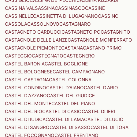
CASSIGLIO
CASSINA DE' PECCHI
CASSINA RIZZARDI
CASSINA VALSASSINA
CASSINASCO
CASSINE
CASSINELLE
CASSINETTA DI LUGAGNANO
CASSINO
CASSOLA
CASSOLNOVO
CASTAGNARO
CASTAGNETO CARDUCCI
CASTAGNETO PO
CASTAGNITO
CASTAGNOLE DELLE LANZE
CASTAGNOLE MONFERRATO
CASTAGNOLE PIEMONTE
CASTANA
CASTANO PRIMO
CASTEGGIO
CASTEGNATO
CASTEGNERO
CASTEL BARONIA
CASTEL BOGLIONE
CASTEL BOLOGNESE
CASTEL CAMPAGNANO
CASTEL CASTAGNA
CASTEL COLONNA
CASTEL CONDINO
CASTEL D'AIANO
CASTEL D'ARIO
CASTEL D'AZZANO
CASTEL DEL GIUDICE
CASTEL DEL MONTE
CASTEL DEL PIANO
CASTEL DEL RIO
CASTEL DI CASIO
CASTEL DI IERI
CASTEL DI IUDICA
CASTEL DI LAMA
CASTEL DI LUCIO
CASTEL DI SANGRO
CASTEL DI SASSO
CASTEL DI TORA
CASTEL FOCOGNANO
CASTEL FRENTANO