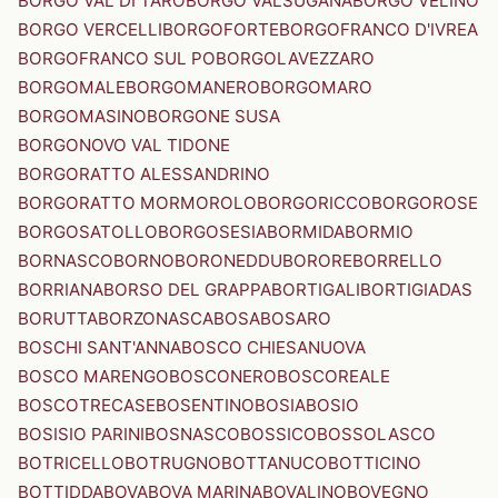
BORGO VAL DI TARO
BORGO VALSUGANA
BORGO VELINO
BORGO VERCELLI
BORGOFORTE
BORGOFRANCO D'IVREA
BORGOFRANCO SUL PO
BORGOLAVEZZARO
BORGOMALE
BORGOMANERO
BORGOMARO
BORGOMASINO
BORGONE SUSA
BORGONOVO VAL TIDONE
BORGORATTO ALESSANDRINO
BORGORATTO MORMOROLO
BORGORICCO
BORGOROSE
BORGOSATOLLO
BORGOSESIA
BORMIDA
BORMIO
BORNASCO
BORNO
BORONEDDU
BORORE
BORRELLO
BORRIANA
BORSO DEL GRAPPA
BORTIGALI
BORTIGIADAS
BORUTTA
BORZONASCA
BOSA
BOSARO
BOSCHI SANT'ANNA
BOSCO CHIESANUOVA
BOSCO MARENGO
BOSCONERO
BOSCOREALE
BOSCOTRECASE
BOSENTINO
BOSIA
BOSIO
BOSISIO PARINI
BOSNASCO
BOSSICO
BOSSOLASCO
BOTRICELLO
BOTRUGNO
BOTTANUCO
BOTTICINO
BOTTIDDA
BOVA
BOVA MARINA
BOVALINO
BOVEGNO