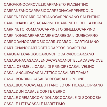
CAROVIGNO
CAROVILLI
CARPANETO PIACENTINO
CARPANZANO
CARPASIO
CARPEGNA
CARPENEDOLO
CARPENETO
CARPI
CARPIANO
CARPIGNANO SALENTINO
CARPIGNANO SESIA
CARPINETI
CARPINETO DELLA NORA
CARPINETO ROMANO
CARPINETO SINELLO
CARPINO
CARPINONE
CARRARA
CARRE'
CARREGA LIGURE
CARRO
CARRODANO
CARROSIO
CARRU'
CARSOLI
CARTIGLIANO
CARTIGNANO
CARTOCETO
CARTOSIO
CARTURA
CARUGATE
CARUGO
CARUNCHIO
CARVICO
CARZANO
CASABONA
CASACALENDA
CASACANDITELLA
CASAGIOVE
CASAL CERMELLI
CASAL DI PRINCIPE
CASAL VELINO
CASALANGUIDA
CASALATTICO
CASALBELTRAME
CASALBORDINO
CASALBORE
CASALBORGONE
CASALBUONO
CASALBUTTANO ED UNITI
CASALCIPRANO
CASALDUNI
CASALE CORTE CERRO
CASALE CREMASCO-VIDOLASCO
CASALE DI SCODOSIA
CASALE LITTA
CASALE MARITTIMO