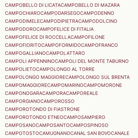
CAMPOBELLO DI LICATA
CAMPOBELLO DI MAZARA
CAMPOCHIARO
CAMPODARSEGO
CAMPODENNO
CAMPODIMELE
CAMPODIPIETRA
CAMPODOLCINO
CAMPODORO
CAMPOFELICE DI FITALIA
CAMPOFELICE DI ROCCELLA
CAMPOFILONE
CAMPOFIORITO
CAMPOFORMIDO
CAMPOFRANCO
CAMPOGALLIANO
CAMPOLATTARO
CAMPOLI APPENNINO
CAMPOLI DEL MONTE TABURNO
CAMPOLIETO
CAMPOLONGO AL TORRE
CAMPOLONGO MAGGIORE
CAMPOLONGO SUL BRENTA
CAMPOMAGGIORE
CAMPOMARINO
CAMPOMORONE
CAMPONOGARA
CAMPORA
CAMPOREALE
CAMPORGIANO
CAMPOROSSO
CAMPOROTONDO DI FIASTRONE
CAMPOROTONDO ETNEO
CAMPOSAMPIERO
CAMPOSANO
CAMPOSANTO
CAMPOSPINOSO
CAMPOTOSTO
CAMUGNANO
CANAL SAN BOVO
CANALE