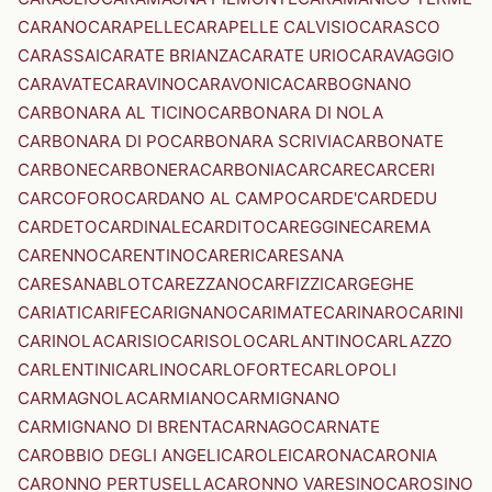
CARANO
CARAPELLE
CARAPELLE CALVISIO
CARASCO
CARASSAI
CARATE BRIANZA
CARATE URIO
CARAVAGGIO
CARAVATE
CARAVINO
CARAVONICA
CARBOGNANO
CARBONARA AL TICINO
CARBONARA DI NOLA
CARBONARA DI PO
CARBONARA SCRIVIA
CARBONATE
CARBONE
CARBONERA
CARBONIA
CARCARE
CARCERI
CARCOFORO
CARDANO AL CAMPO
CARDE'
CARDEDU
CARDETO
CARDINALE
CARDITO
CAREGGINE
CAREMA
CARENNO
CARENTINO
CARERI
CARESANA
CARESANABLOT
CAREZZANO
CARFIZZI
CARGEGHE
CARIATI
CARIFE
CARIGNANO
CARIMATE
CARINARO
CARINI
CARINOLA
CARISIO
CARISOLO
CARLANTINO
CARLAZZO
CARLENTINI
CARLINO
CARLOFORTE
CARLOPOLI
CARMAGNOLA
CARMIANO
CARMIGNANO
CARMIGNANO DI BRENTA
CARNAGO
CARNATE
CAROBBIO DEGLI ANGELI
CAROLEI
CARONA
CARONIA
CARONNO PERTUSELLA
CARONNO VARESINO
CAROSINO