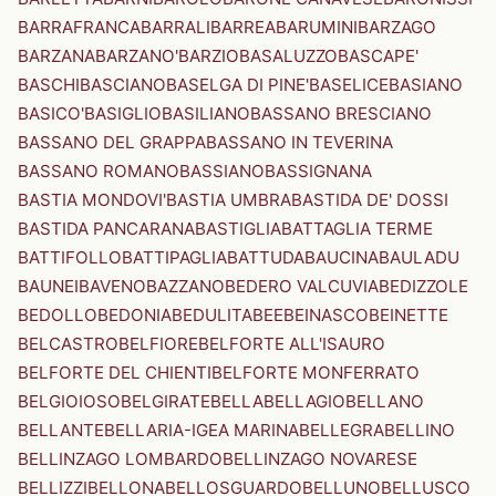
BARRAFRANCA
BARRALI
BARREA
BARUMINI
BARZAGO
BARZANA
BARZANO'
BARZIO
BASALUZZO
BASCAPE'
BASCHI
BASCIANO
BASELGA DI PINE'
BASELICE
BASIANO
BASICO'
BASIGLIO
BASILIANO
BASSANO BRESCIANO
BASSANO DEL GRAPPA
BASSANO IN TEVERINA
BASSANO ROMANO
BASSIANO
BASSIGNANA
BASTIA MONDOVI'
BASTIA UMBRA
BASTIDA DE' DOSSI
BASTIDA PANCARANA
BASTIGLIA
BATTAGLIA TERME
BATTIFOLLO
BATTIPAGLIA
BATTUDA
BAUCINA
BAULADU
BAUNEI
BAVENO
BAZZANO
BEDERO VALCUVIA
BEDIZZOLE
BEDOLLO
BEDONIA
BEDULITA
BEE
BEINASCO
BEINETTE
BELCASTRO
BELFIORE
BELFORTE ALL'ISAURO
BELFORTE DEL CHIENTI
BELFORTE MONFERRATO
BELGIOIOSO
BELGIRATE
BELLA
BELLAGIO
BELLANO
BELLANTE
BELLARIA-IGEA MARINA
BELLEGRA
BELLINO
BELLINZAGO LOMBARDO
BELLINZAGO NOVARESE
BELLIZZI
BELLONA
BELLOSGUARDO
BELLUNO
BELLUSCO