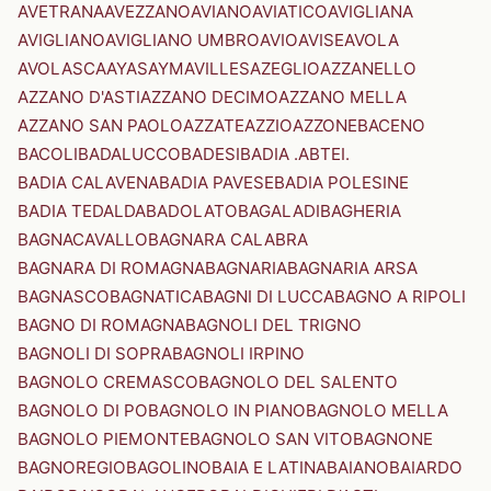
AVETRANA
AVEZZANO
AVIANO
AVIATICO
AVIGLIANA
AVIGLIANO
AVIGLIANO UMBRO
AVIO
AVISE
AVOLA
AVOLASCA
AYAS
AYMAVILLES
AZEGLIO
AZZANELLO
AZZANO D'ASTI
AZZANO DECIMO
AZZANO MELLA
AZZANO SAN PAOLO
AZZATE
AZZIO
AZZONE
BACENO
BACOLI
BADALUCCO
BADESI
BADIA .ABTEI.
BADIA CALAVENA
BADIA PAVESE
BADIA POLESINE
BADIA TEDALDA
BADOLATO
BAGALADI
BAGHERIA
BAGNACAVALLO
BAGNARA CALABRA
BAGNARA DI ROMAGNA
BAGNARIA
BAGNARIA ARSA
BAGNASCO
BAGNATICA
BAGNI DI LUCCA
BAGNO A RIPOLI
BAGNO DI ROMAGNA
BAGNOLI DEL TRIGNO
BAGNOLI DI SOPRA
BAGNOLI IRPINO
BAGNOLO CREMASCO
BAGNOLO DEL SALENTO
BAGNOLO DI PO
BAGNOLO IN PIANO
BAGNOLO MELLA
BAGNOLO PIEMONTE
BAGNOLO SAN VITO
BAGNONE
BAGNOREGIO
BAGOLINO
BAIA E LATINA
BAIANO
BAIARDO