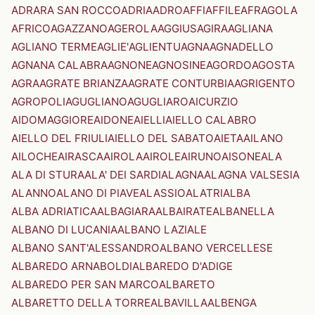
ADRARA SAN ROCCO
ADRIA
ADRO
AFFI
AFFILE
AFRAGOLA
AFRICO
AGAZZANO
AGEROLA
AGGIUS
AGIRA
AGLIANA
AGLIANO TERME
AGLIE'
AGLIENTU
AGNA
AGNADELLO
AGNANA CALABRA
AGNONE
AGNOSINE
AGORDO
AGOSTA
AGRA
AGRATE BRIANZA
AGRATE CONTURBIA
AGRIGENTO
AGROPOLI
AGUGLIANO
AGUGLIARO
AICURZIO
AIDOMAGGIORE
AIDONE
AIELLI
AIELLO CALABRO
AIELLO DEL FRIULI
AIELLO DEL SABATO
AIETA
AILANO
AILOCHE
AIRASCA
AIROLA
AIROLE
AIRUNO
AISONE
ALA
ALA DI STURA
ALA' DEI SARDI
ALAGNA
ALAGNA VALSESIA
ALANNO
ALANO DI PIAVE
ALASSIO
ALATRI
ALBA
ALBA ADRIATICA
ALBAGIARA
ALBAIRATE
ALBANELLA
ALBANO DI LUCANIA
ALBANO LAZIALE
ALBANO SANT'ALESSANDRO
ALBANO VERCELLESE
ALBAREDO ARNABOLDI
ALBAREDO D'ADIGE
ALBAREDO PER SAN MARCO
ALBARETO
ALBARETTO DELLA TORRE
ALBAVILLA
ALBENGA