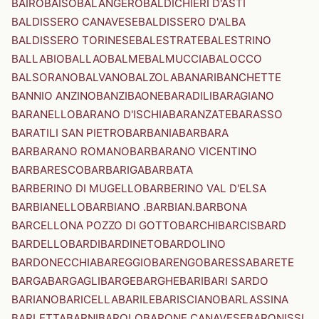
BAIRO
BAISO
BALANGERO
BALDICHIERI D'ASTI
BALDISSERO CANAVESE
BALDISSERO D'ALBA
BALDISSERO TORINESE
BALESTRATE
BALESTRINO
BALLABIO
BALLAO
BALME
BALMUCCIA
BALOCCO
BALSORANO
BALVANO
BALZOLA
BANARI
BANCHETTE
BANNIO ANZINO
BANZI
BAONE
BARADILI
BARAGIANO
BARANELLO
BARANO D'ISCHIA
BARANZATE
BARASSO
BARATILI SAN PIETRO
BARBANIA
BARBARA
BARBARANO ROMANO
BARBARANO VICENTINO
BARBARESCO
BARBARIGA
BARBATA
BARBERINO DI MUGELLO
BARBERINO VAL D'ELSA
BARBIANELLO
BARBIANO .BARBIAN.
BARBONA
BARCELLONA POZZO DI GOTTO
BARCHI
BARCIS
BARD
BARDELLO
BARDI
BARDINETO
BARDOLINO
BARDONECCHIA
BAREGGIO
BARENGO
BARESSA
BARETE
BARGA
BARGAGLI
BARGE
BARGHE
BARI
BARI SARDO
BARIANO
BARICELLA
BARILE
BARISCIANO
BARLASSINA
BARLETTA
BARNI
BAROLO
BARONE CANAVESE
BARONISSI