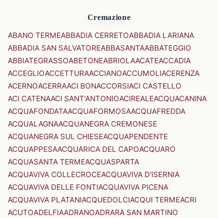
Cremazione
ABANO TERME
ABBADIA CERRETO
ABBADIA LARIANA
ABBADIA SAN SALVATORE
ABBASANTA
ABBATEGGIO
ABBIATEGRASSO
ABETONE
ABRIOLA
ACATE
ACCADIA
ACCEGLIO
ACCETTURA
ACCIANO
ACCUMOLI
ACERENZA
ACERNO
ACERRA
ACI BONACCORSI
ACI CASTELLO
ACI CATENA
ACI SANT'ANTONIO
ACIREALE
ACQUACANINA
ACQUAFONDATA
ACQUAFORMOSA
ACQUAFREDDA
ACQUALAGNA
ACQUANEGRA CREMONESE
ACQUANEGRA SUL CHIESE
ACQUAPENDENTE
ACQUAPPESA
ACQUARICA DEL CAPO
ACQUARO
ACQUASANTA TERME
ACQUASPARTA
ACQUAVIVA COLLECROCE
ACQUAVIVA D'ISERNIA
ACQUAVIVA DELLE FONTI
ACQUAVIVA PICENA
ACQUAVIVA PLATANI
ACQUEDOLCI
ACQUI TERME
ACRI
ACUTO
ADELFIA
ADRANO
ADRARA SAN MARTINO