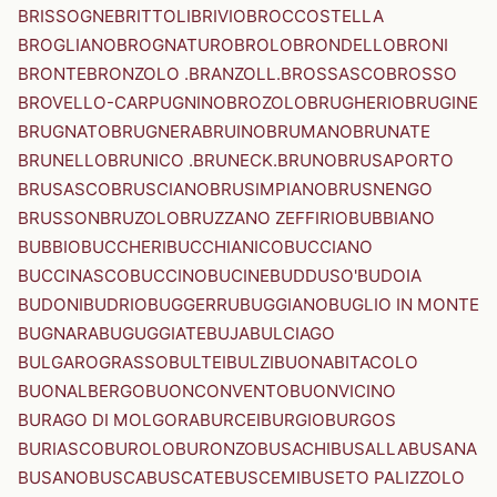
BRISSOGNE
BRITTOLI
BRIVIO
BROCCOSTELLA
BROGLIANO
BROGNATURO
BROLO
BRONDELLO
BRONI
BRONTE
BRONZOLO .BRANZOLL.
BROSSASCO
BROSSO
BROVELLO-CARPUGNINO
BROZOLO
BRUGHERIO
BRUGINE
BRUGNATO
BRUGNERA
BRUINO
BRUMANO
BRUNATE
BRUNELLO
BRUNICO .BRUNECK.
BRUNO
BRUSAPORTO
BRUSASCO
BRUSCIANO
BRUSIMPIANO
BRUSNENGO
BRUSSON
BRUZOLO
BRUZZANO ZEFFIRIO
BUBBIANO
BUBBIO
BUCCHERI
BUCCHIANICO
BUCCIANO
BUCCINASCO
BUCCINO
BUCINE
BUDDUSO'
BUDOIA
BUDONI
BUDRIO
BUGGERRU
BUGGIANO
BUGLIO IN MONTE
BUGNARA
BUGUGGIATE
BUJA
BULCIAGO
BULGAROGRASSO
BULTEI
BULZI
BUONABITACOLO
BUONALBERGO
BUONCONVENTO
BUONVICINO
BURAGO DI MOLGORA
BURCEI
BURGIO
BURGOS
BURIASCO
BUROLO
BURONZO
BUSACHI
BUSALLA
BUSANA
BUSANO
BUSCA
BUSCATE
BUSCEMI
BUSETO PALIZZOLO