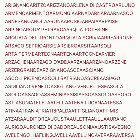
ARIGNANO
ARITZO
ARIZZANO
ARLENA DI CASTRO
ARLUNO
ARMENO
ARMENTO
ARMUNGIA
ARNAD
ARNARA
ARNASCO
ARNESANO
AROLA
ARONA
AROSIO
ARPAIA
ARPAISE
ARPINO
ARQUA' PETRARCA
ARQUA' POLESINE
ARQUATA DEL TRONTO
ARQUATA SCRIVIA
ARRE
ARRONE
ARSAGO SEPRIO
ARSIE'
ARSIERO
ARSITA
ARSOLI
ARTA TERME
ARTEGNA
ARTENA
ARTOGNE
ARVIER
ARZACHENA
ARZAGO D'ADDA
ARZANA
ARZANO
ARZENE
ARZERGRANDE
ARZIGNANO
ASCEA
ASCIANO
ASCOLI PICENO
ASCOLI SATRIANO
ASCREA
ASIAGO
ASIGLIANO VENETO
ASIGLIANO VERCELLESE
ASOLA
ASOLO
ASSAGO
ASSEMINI
ASSISI
ASSO
ASSOLO
ASSORO
ASTI
ASUNI
ATELETA
ATELLA
ATENA LUCANA
ATESSA
ATINA
ATRANI
ATRI
ATRIPALDA
ATTIGLIANO
ATTIMIS
ATZARA
AUDITORE
AUGUSTA
AULETTA
AULLA
AURANO
AURIGO
AURONZO DI CADORE
AUSONIA
AUSTIS
AVEGNO
AVELENGO .HAFLING.
AVELLA
AVELLINO
AVERARA
AVERSA