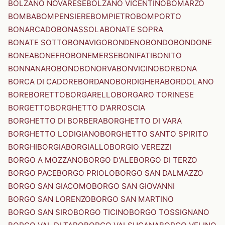
BOLZANO NOVARESE
BOLZANO VICENTINO
BOMARZO
BOMBA
BOMPENSIERE
BOMPIETRO
BOMPORTO
BONARCADO
BONASSOLA
BONATE SOPRA
BONATE SOTTO
BONAVIGO
BONDENO
BONDO
BONDONE
BONEA
BONEFRO
BONEMERSE
BONIFATI
BONITO
BONNANARO
BONO
BONORVA
BONVICINO
BORBONA
BORCA DI CADORE
BORDANO
BORDIGHERA
BORDOLANO
BORE
BORETTO
BORGARELLO
BORGARO TORINESE
BORGETTO
BORGHETTO D'ARROSCIA
BORGHETTO DI BORBERA
BORGHETTO DI VARA
BORGHETTO LODIGIANO
BORGHETTO SANTO SPIRITO
BORGHI
BORGIA
BORGIALLO
BORGIO VEREZZI
BORGO A MOZZANO
BORGO D'ALE
BORGO DI TERZO
BORGO PACE
BORGO PRIOLO
BORGO SAN DALMAZZO
BORGO SAN GIACOMO
BORGO SAN GIOVANNI
BORGO SAN LORENZO
BORGO SAN MARTINO
BORGO SAN SIRO
BORGO TICINO
BORGO TOSSIGNANO