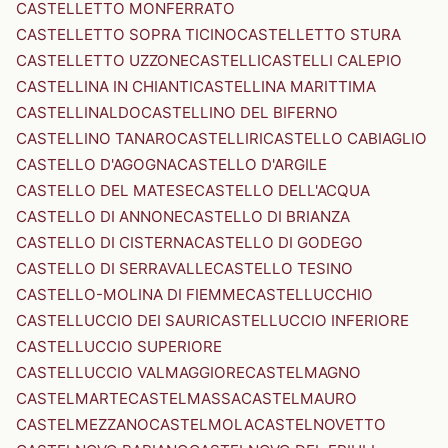
CASTELLETTO MONFERRATO
CASTELLETTO SOPRA TICINO
CASTELLETTO STURA
CASTELLETTO UZZONE
CASTELLI
CASTELLI CALEPIO
CASTELLINA IN CHIANTI
CASTELLINA MARITTIMA
CASTELLINALDO
CASTELLINO DEL BIFERNO
CASTELLINO TANARO
CASTELLIRI
CASTELLO CABIAGLIO
CASTELLO D'AGOGNA
CASTELLO D'ARGILE
CASTELLO DEL MATESE
CASTELLO DELL'ACQUA
CASTELLO DI ANNONE
CASTELLO DI BRIANZA
CASTELLO DI CISTERNA
CASTELLO DI GODEGO
CASTELLO DI SERRAVALLE
CASTELLO TESINO
CASTELLO-MOLINA DI FIEMME
CASTELLUCCHIO
CASTELLUCCIO DEI SAURI
CASTELLUCCIO INFERIORE
CASTELLUCCIO SUPERIORE
CASTELLUCCIO VALMAGGIORE
CASTELMAGNO
CASTELMARTE
CASTELMASSA
CASTELMAURO
CASTELMEZZANO
CASTELMOLA
CASTELNOVETTO