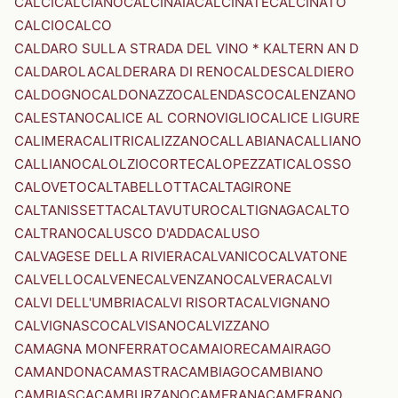
CALCI
CALCIANO
CALCINAIA
CALCINATE
CALCINATO
CALCIO
CALCO
CALDARO SULLA STRADA DEL VINO * KALTERN AN D
CALDAROLA
CALDERARA DI RENO
CALDES
CALDIERO
CALDOGNO
CALDONAZZO
CALENDASCO
CALENZANO
CALESTANO
CALICE AL CORNOVIGLIO
CALICE LIGURE
CALIMERA
CALITRI
CALIZZANO
CALLABIANA
CALLIANO
CALLIANO
CALOLZIOCORTE
CALOPEZZATI
CALOSSO
CALOVETO
CALTABELLOTTA
CALTAGIRONE
CALTANISSETTA
CALTAVUTURO
CALTIGNAGA
CALTO
CALTRANO
CALUSCO D'ADDA
CALUSO
CALVAGESE DELLA RIVIERA
CALVANICO
CALVATONE
CALVELLO
CALVENE
CALVENZANO
CALVERA
CALVI
CALVI DELL'UMBRIA
CALVI RISORTA
CALVIGNANO
CALVIGNASCO
CALVISANO
CALVIZZANO
CAMAGNA MONFERRATO
CAMAIORE
CAMAIRAGO
CAMANDONA
CAMASTRA
CAMBIAGO
CAMBIANO
CAMBIASCA
CAMBURZANO
CAMERANA
CAMERANO