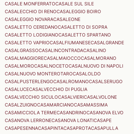
CASALE MONFERRATO
CASALE SUL SILE
CASALECCHIO DI RENO
CASALEGGIO BOIRO
CASALEGGIO NOVARA
CASALEONE
CASALETTO CEREDANO
CASALETTO DI SOPRA
CASALETTO LODIGIANO
CASALETTO SPARTANO
CASALETTO VAPRIO
CASALFIUMANESE
CASALGRANDE
CASALGRASSO
CASALINCONTRADA
CASALINO
CASALMAGGIORE
CASALMAIOCCO
CASALMORANO
CASALMORO
CASALNOCETO
CASALNUOVO DI NAPOLI
CASALNUOVO MONTEROTARO
CASALOLDO
CASALPUSTERLENGO
CASALROMANO
CASALSERUGO
CASALUCE
CASALVECCHIO DI PUGLIA
CASALVECCHIO SICULO
CASALVIERI
CASALVOLONE
CASALZUIGNO
CASAMARCIANO
CASAMASSIMA
CASAMICCIOLA TERME
CASANDRINO
CASANOVA ELVO
CASANOVA LERRONE
CASANOVA LONATI
CASAPE
CASAPESENNA
CASAPINTA
CASAPROTA
CASAPULLA