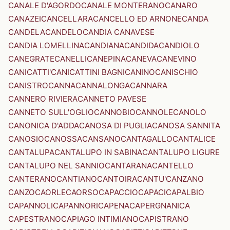
CANALE D'AGORDO
CANALE MONTERANO
CANARO
CANAZEI
CANCELLARA
CANCELLO ED ARNONE
CANDA
CANDELA
CANDELO
CANDIA CANAVESE
CANDIA LOMELLINA
CANDIANA
CANDIDA
CANDIOLO
CANEGRATE
CANELLI
CANEPINA
CANEVA
CANEVINO
CANICATTI'
CANICATTINI BAGNI
CANINO
CANISCHIO
CANISTRO
CANNA
CANNALONGA
CANNARA
CANNERO RIVIERA
CANNETO PAVESE
CANNETO SULL'OGLIO
CANNOBIO
CANNOLE
CANOLO
CANONICA D'ADDA
CANOSA DI PUGLIA
CANOSA SANNITA
CANOSIO
CANOSSA
CANSANO
CANTAGALLO
CANTALICE
CANTALUPA
CANTALUPO IN SABINA
CANTALUPO LIGURE
CANTALUPO NEL SANNIO
CANTARANA
CANTELLO
CANTERANO
CANTIANO
CANTOIRA
CANTU'
CANZANO
CANZO
CAORLE
CAORSO
CAPACCIO
CAPACI
CAPALBIO
CAPANNOLI
CAPANNORI
CAPENA
CAPERGNANICA
CAPESTRANO
CAPIAGO INTIMIANO
CAPISTRANO