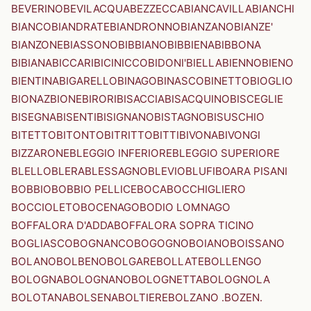
BEVERINO
BEVILACQUA
BEZZECCA
BIANCAVILLA
BIANCHI
BIANCO
BIANDRATE
BIANDRONNO
BIANZANO
BIANZE'
BIANZONE
BIASSONO
BIBBIANO
BIBBIENA
BIBBONA
BIBIANA
BICCARI
BICINICCO
BIDONI'
BIELLA
BIENNO
BIENO
BIENTINA
BIGARELLO
BINAGO
BINASCO
BINETTO
BIOGLIO
BIONAZ
BIONE
BIRORI
BISACCIA
BISACQUINO
BISCEGLIE
BISEGNA
BISENTI
BISIGNANO
BISTAGNO
BISUSCHIO
BITETTO
BITONTO
BITRITTO
BITTI
BIVONA
BIVONGI
BIZZARONE
BLEGGIO INFERIORE
BLEGGIO SUPERIORE
BLELLO
BLERA
BLESSAGNO
BLEVIO
BLUFI
BOARA PISANI
BOBBIO
BOBBIO PELLICE
BOCA
BOCCHIGLIERO
BOCCIOLETO
BOCENAGO
BODIO LOMNAGO
BOFFALORA D'ADDA
BOFFALORA SOPRA TICINO
BOGLIASCO
BOGNANCO
BOGOGNO
BOIANO
BOISSANO
BOLANO
BOLBENO
BOLGARE
BOLLATE
BOLLENGO
BOLOGNA
BOLOGNANO
BOLOGNETTA
BOLOGNOLA
BOLOTANA
BOLSENA
BOLTIERE
BOLZANO .BOZEN.