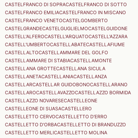
CASTELFRANCO DI SOPRA
CASTELFRANCO DI SOTTO
CASTELFRANCO EMILIA
CASTELFRANCO IN MISCANO
CASTELFRANCO VENETO
CASTELGOMBERTO
CASTELGRANDE
CASTELGUGLIELMO
CASTELGUIDONE
CASTELL'ALFERO
CASTELL'ARQUATO
CASTELL'AZZARA
CASTELL'UMBERTO
CASTELLABATE
CASTELLAFIUME
CASTELLALTO
CASTELLAMMARE DEL GOLFO
CASTELLAMMARE DI STABIA
CASTELLAMONTE
CASTELLANA GROTTE
CASTELLANA SICULA
CASTELLANETA
CASTELLANIA
CASTELLANZA
CASTELLAR
CASTELLAR GUIDOBONO
CASTELLARANO
CASTELLARO
CASTELLAVAZZO
CASTELLAZZO BORMIDA
CASTELLAZZO NOVARESE
CASTELLEONE
CASTELLEONE DI SUASA
CASTELLERO
CASTELLETTO CERVO
CASTELLETTO D'ERRO
CASTELLETTO D'ORBA
CASTELLETTO DI BRANDUZZO
CASTELLETTO MERLI
CASTELLETTO MOLINA