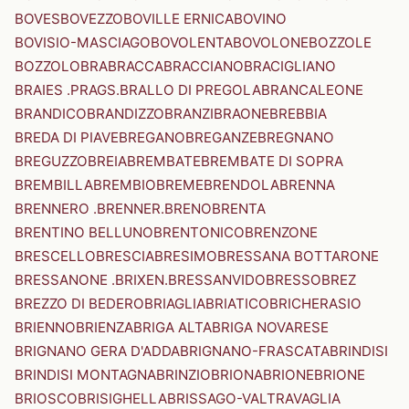
BOVES
BOVEZZO
BOVILLE ERNICA
BOVINO
BOVISIO-MASCIAGO
BOVOLENTA
BOVOLONE
BOZZOLE
BOZZOLO
BRA
BRACCA
BRACCIANO
BRACIGLIANO
BRAIES .PRAGS.
BRALLO DI PREGOLA
BRANCALEONE
BRANDICO
BRANDIZZO
BRANZI
BRAONE
BREBBIA
BREDA DI PIAVE
BREGANO
BREGANZE
BREGNANO
BREGUZZO
BREIA
BREMBATE
BREMBATE DI SOPRA
BREMBILLA
BREMBIO
BREME
BRENDOLA
BRENNA
BRENNERO .BRENNER.
BRENO
BRENTA
BRENTINO BELLUNO
BRENTONICO
BRENZONE
BRESCELLO
BRESCIA
BRESIMO
BRESSANA BOTTARONE
BRESSANONE .BRIXEN.
BRESSANVIDO
BRESSO
BREZ
BREZZO DI BEDERO
BRIAGLIA
BRIATICO
BRICHERASIO
BRIENNO
BRIENZA
BRIGA ALTA
BRIGA NOVARESE
BRIGNANO GERA D'ADDA
BRIGNANO-FRASCATA
BRINDISI
BRINDISI MONTAGNA
BRINZIO
BRIONA
BRIONE
BRIONE
BRIOSCO
BRISIGHELLA
BRISSAGO-VALTRAVAGLIA