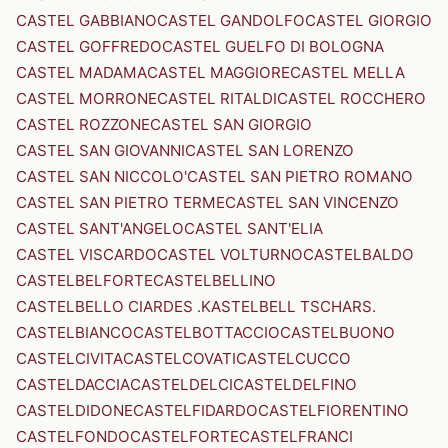
CASTEL GABBIANO
CASTEL GANDOLFO
CASTEL GIORGIO
CASTEL GOFFREDO
CASTEL GUELFO DI BOLOGNA
CASTEL MADAMA
CASTEL MAGGIORE
CASTEL MELLA
CASTEL MORRONE
CASTEL RITALDI
CASTEL ROCCHERO
CASTEL ROZZONE
CASTEL SAN GIORGIO
CASTEL SAN GIOVANNI
CASTEL SAN LORENZO
CASTEL SAN NICCOLO'
CASTEL SAN PIETRO ROMANO
CASTEL SAN PIETRO TERME
CASTEL SAN VINCENZO
CASTEL SANT'ANGELO
CASTEL SANT'ELIA
CASTEL VISCARDO
CASTEL VOLTURNO
CASTELBALDO
CASTELBELFORTE
CASTELBELLINO
CASTELBELLO CIARDES .KASTELBELL TSCHARS.
CASTELBIANCO
CASTELBOTTACCIO
CASTELBUONO
CASTELCIVITA
CASTELCOVATI
CASTELCUCCO
CASTELDACCIA
CASTELDELCI
CASTELDELFINO
CASTELDIDONE
CASTELFIDARDO
CASTELFIORENTINO
CASTELFONDO
CASTELFORTE
CASTELFRANCI