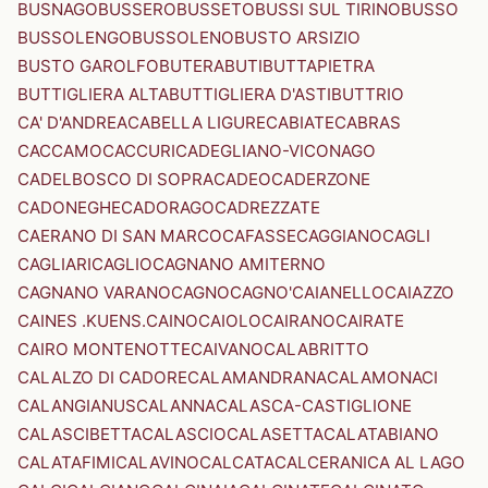
BUSNAGO
BUSSERO
BUSSETO
BUSSI SUL TIRINO
BUSSO
BUSSOLENGO
BUSSOLENO
BUSTO ARSIZIO
BUSTO GAROLFO
BUTERA
BUTI
BUTTAPIETRA
BUTTIGLIERA ALTA
BUTTIGLIERA D'ASTI
BUTTRIO
CA' D'ANDREA
CABELLA LIGURE
CABIATE
CABRAS
CACCAMO
CACCURI
CADEGLIANO-VICONAGO
CADELBOSCO DI SOPRA
CADEO
CADERZONE
CADONEGHE
CADORAGO
CADREZZATE
CAERANO DI SAN MARCO
CAFASSE
CAGGIANO
CAGLI
CAGLIARI
CAGLIO
CAGNANO AMITERNO
CAGNANO VARANO
CAGNO
CAGNO'
CAIANELLO
CAIAZZO
CAINES .KUENS.
CAINO
CAIOLO
CAIRANO
CAIRATE
CAIRO MONTENOTTE
CAIVANO
CALABRITTO
CALALZO DI CADORE
CALAMANDRANA
CALAMONACI
CALANGIANUS
CALANNA
CALASCA-CASTIGLIONE
CALASCIBETTA
CALASCIO
CALASETTA
CALATABIANO
CALATAFIMI
CALAVINO
CALCATA
CALCERANICA AL LAGO