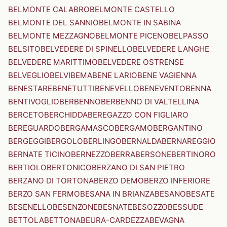
BELMONTE CALABRO
BELMONTE CASTELLO
BELMONTE DEL SANNIO
BELMONTE IN SABINA
BELMONTE MEZZAGNO
BELMONTE PICENO
BELPASSO
BELSITO
BELVEDERE DI SPINELLO
BELVEDERE LANGHE
BELVEDERE MARITTIMO
BELVEDERE OSTRENSE
BELVEGLIO
BELVI
BEMA
BENE LARIO
BENE VAGIENNA
BENESTARE
BENETUTTI
BENEVELLO
BENEVENTO
BENNA
BENTIVOGLIO
BERBENNO
BERBENNO DI VALTELLINA
BERCETO
BERCHIDDA
BEREGAZZO CON FIGLIARO
BEREGUARDO
BERGAMASCO
BERGAMO
BERGANTINO
BERGEGGI
BERGOLO
BERLINGO
BERNALDA
BERNAREGGIO
BERNATE TICINO
BERNEZZO
BERRA
BERSONE
BERTINORO
BERTIOLO
BERTONICO
BERZANO DI SAN PIETRO
BERZANO DI TORTONA
BERZO DEMO
BERZO INFERIORE
BERZO SAN FERMO
BESANA IN BRIANZA
BESANO
BESATE
BESENELLO
BESENZONE
BESNATE
BESOZZO
BESSUDE
BETTOLA
BETTONA
BEURA-CARDEZZA
BEVAGNA