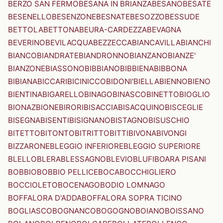
BERZO SAN FERMO
BESANA IN BRIANZA
BESANO
BESATE
BESENELLO
BESENZONE
BESNATE
BESOZZO
BESSUDE
BETTOLA
BETTONA
BEURA-CARDEZZA
BEVAGNA
BEVERINO
BEVILACQUA
BEZZECCA
BIANCAVILLA
BIANCHI
BIANCO
BIANDRATE
BIANDRONNO
BIANZANO
BIANZE'
BIANZONE
BIASSONO
BIBBIANO
BIBBIENA
BIBBONA
BIBIANA
BICCARI
BICINICCO
BIDONI'
BIELLA
BIENNO
BIENO
BIENTINA
BIGARELLO
BINAGO
BINASCO
BINETTO
BIOGLIO
BIONAZ
BIONE
BIRORI
BISACCIA
BISACQUINO
BISCEGLIE
BISEGNA
BISENTI
BISIGNANO
BISTAGNO
BISUSCHIO
BITETTO
BITONTO
BITRITTO
BITTI
BIVONA
BIVONGI
BIZZARONE
BLEGGIO INFERIORE
BLEGGIO SUPERIORE
BLELLO
BLERA
BLESSAGNO
BLEVIO
BLUFI
BOARA PISANI
BOBBIO
BOBBIO PELLICE
BOCA
BOCCHIGLIERO
BOCCIOLETO
BOCENAGO
BODIO LOMNAGO
BOFFALORA D'ADDA
BOFFALORA SOPRA TICINO
BOGLIASCO
BOGNANCO
BOGOGNO
BOIANO
BOISSANO