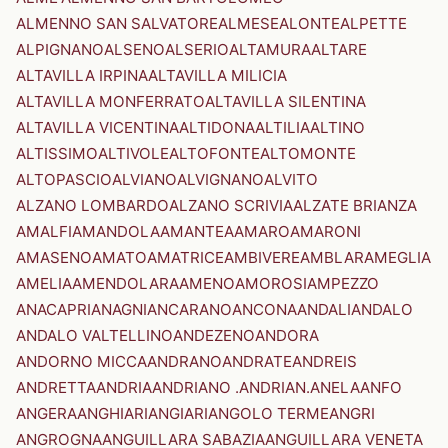
ALMENNO SAN SALVATORE
ALMESE
ALONTE
ALPETTE
ALPIGNANO
ALSENO
ALSERIO
ALTAMURA
ALTARE
ALTAVILLA IRPINA
ALTAVILLA MILICIA
ALTAVILLA MONFERRATO
ALTAVILLA SILENTINA
ALTAVILLA VICENTINA
ALTIDONA
ALTILIA
ALTINO
ALTISSIMO
ALTIVOLE
ALTOFONTE
ALTOMONTE
ALTOPASCIO
ALVIANO
ALVIGNANO
ALVITO
ALZANO LOMBARDO
ALZANO SCRIVIA
ALZATE BRIANZA
AMALFI
AMANDOLA
AMANTEA
AMARO
AMARONI
AMASENO
AMATO
AMATRICE
AMBIVERE
AMBLAR
AMEGLIA
AMELIA
AMENDOLARA
AMENO
AMOROSI
AMPEZZO
ANACAPRI
ANAGNI
ANCARANO
ANCONA
ANDALI
ANDALO
ANDALO VALTELLINO
ANDEZENO
ANDORA
ANDORNO MICCA
ANDRANO
ANDRATE
ANDREIS
ANDRETTA
ANDRIA
ANDRIANO .ANDRIAN.
ANELA
ANFO
ANGERA
ANGHIARI
ANGIARI
ANGOLO TERME
ANGRI
ANGROGNA
ANGUILLARA SABAZIA
ANGUILLARA VENETA