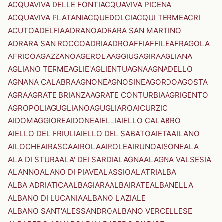
ACQUAVIVA DELLE FONTI
ACQUAVIVA PICENA
ACQUAVIVA PLATANI
ACQUEDOLCI
ACQUI TERME
ACRI
ACUTO
ADELFIA
ADRANO
ADRARA SAN MARTINO
ADRARA SAN ROCCO
ADRIA
ADRO
AFFI
AFFILE
AFRAGOLA
AFRICO
AGAZZANO
AGEROLA
AGGIUS
AGIRA
AGLIANA
AGLIANO TERME
AGLIE'
AGLIENTU
AGNA
AGNADELLO
AGNANA CALABRA
AGNONE
AGNOSINE
AGORDO
AGOSTA
AGRA
AGRATE BRIANZA
AGRATE CONTURBIA
AGRIGENTO
AGROPOLI
AGUGLIANO
AGUGLIARO
AICURZIO
AIDOMAGGIORE
AIDONE
AIELLI
AIELLO CALABRO
AIELLO DEL FRIULI
AIELLO DEL SABATO
AIETA
AILANO
AILOCHE
AIRASCA
AIROLA
AIROLE
AIRUNO
AISONE
ALA
ALA DI STURA
ALA' DEI SARDI
ALAGNA
ALAGNA VALSESIA
ALANNO
ALANO DI PIAVE
ALASSIO
ALATRI
ALBA
ALBA ADRIATICA
ALBAGIARA
ALBAIRATE
ALBANELLA
ALBANO DI LUCANIA
ALBANO LAZIALE
ALBANO SANT'ALESSANDRO
ALBANO VERCELLESE