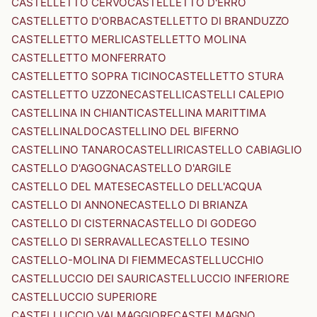
CASTELLETTO CERVO
CASTELLETTO D'ERRO
CASTELLETTO D'ORBA
CASTELLETTO DI BRANDUZZO
CASTELLETTO MERLI
CASTELLETTO MOLINA
CASTELLETTO MONFERRATO
CASTELLETTO SOPRA TICINO
CASTELLETTO STURA
CASTELLETTO UZZONE
CASTELLI
CASTELLI CALEPIO
CASTELLINA IN CHIANTI
CASTELLINA MARITTIMA
CASTELLINALDO
CASTELLINO DEL BIFERNO
CASTELLINO TANARO
CASTELLIRI
CASTELLO CABIAGLIO
CASTELLO D'AGOGNA
CASTELLO D'ARGILE
CASTELLO DEL MATESE
CASTELLO DELL'ACQUA
CASTELLO DI ANNONE
CASTELLO DI BRIANZA
CASTELLO DI CISTERNA
CASTELLO DI GODEGO
CASTELLO DI SERRAVALLE
CASTELLO TESINO
CASTELLO-MOLINA DI FIEMME
CASTELLUCCHIO
CASTELLUCCIO DEI SAURI
CASTELLUCCIO INFERIORE
CASTELLUCCIO SUPERIORE
CASTELLUCCIO VALMAGGIORE
CASTELMAGNO