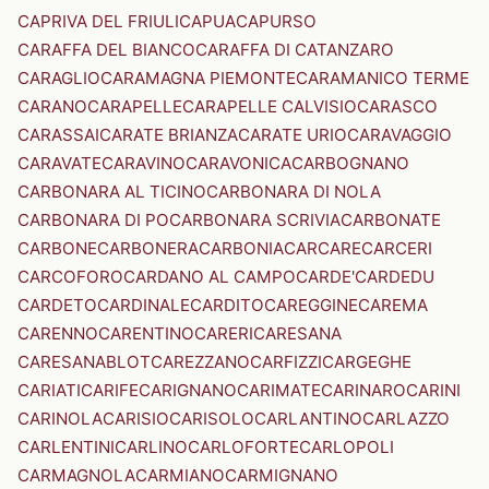
CAPRIVA DEL FRIULI
CAPUA
CAPURSO
CARAFFA DEL BIANCO
CARAFFA DI CATANZARO
CARAGLIO
CARAMAGNA PIEMONTE
CARAMANICO TERME
CARANO
CARAPELLE
CARAPELLE CALVISIO
CARASCO
CARASSAI
CARATE BRIANZA
CARATE URIO
CARAVAGGIO
CARAVATE
CARAVINO
CARAVONICA
CARBOGNANO
CARBONARA AL TICINO
CARBONARA DI NOLA
CARBONARA DI PO
CARBONARA SCRIVIA
CARBONATE
CARBONE
CARBONERA
CARBONIA
CARCARE
CARCERI
CARCOFORO
CARDANO AL CAMPO
CARDE'
CARDEDU
CARDETO
CARDINALE
CARDITO
CAREGGINE
CAREMA
CARENNO
CARENTINO
CARERI
CARESANA
CARESANABLOT
CAREZZANO
CARFIZZI
CARGEGHE
CARIATI
CARIFE
CARIGNANO
CARIMATE
CARINARO
CARINI
CARINOLA
CARISIO
CARISOLO
CARLANTINO
CARLAZZO
CARLENTINI
CARLINO
CARLOFORTE
CARLOPOLI
CARMAGNOLA
CARMIANO
CARMIGNANO