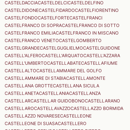
CASTELDACCIA
CASTELDELCI
CASTELDELFINO
CASTELDIDONE
CASTELFIDARDO
CASTELFIORENTINO
CASTELFONDO
CASTELFORTE
CASTELFRANCI
CASTELFRANCO DI SOPRA
CASTELFRANCO DI SOTTO
CASTELFRANCO EMILIA
CASTELFRANCO IN MISCANO
CASTELFRANCO VENETO
CASTELGOMBERTO
CASTELGRANDE
CASTELGUGLIELMO
CASTELGUIDONE
CASTELL'ALFERO
CASTELL'ARQUATO
CASTELL'AZZARA
CASTELL'UMBERTO
CASTELLABATE
CASTELLAFIUME
CASTELLALTO
CASTELLAMMARE DEL GOLFO
CASTELLAMMARE DI STABIA
CASTELLAMONTE
CASTELLANA GROTTE
CASTELLANA SICULA
CASTELLANETA
CASTELLANIA
CASTELLANZA
CASTELLAR
CASTELLAR GUIDOBONO
CASTELLARANO
CASTELLARO
CASTELLAVAZZO
CASTELLAZZO BORMIDA
CASTELLAZZO NOVARESE
CASTELLEONE
CASTELLEONE DI SUASA
CASTELLERO