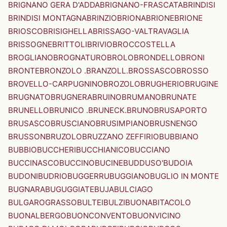
BRIGNANO GERA D'ADDA
BRIGNANO-FRASCATA
BRINDISI
BRINDISI MONTAGNA
BRINZIO
BRIONA
BRIONE
BRIONE
BRIOSCO
BRISIGHELLA
BRISSAGO-VALTRAVAGLIA
BRISSOGNE
BRITTOLI
BRIVIO
BROCCOSTELLA
BROGLIANO
BROGNATURO
BROLO
BRONDELLO
BRONI
BRONTE
BRONZOLO .BRANZOLL.
BROSSASCO
BROSSO
BROVELLO-CARPUGNINO
BROZOLO
BRUGHERIO
BRUGINE
BRUGNATO
BRUGNERA
BRUINO
BRUMANO
BRUNATE
BRUNELLO
BRUNICO .BRUNECK.
BRUNO
BRUSAPORTO
BRUSASCO
BRUSCIANO
BRUSIMPIANO
BRUSNENGO
BRUSSON
BRUZOLO
BRUZZANO ZEFFIRIO
BUBBIANO
BUBBIO
BUCCHERI
BUCCHIANICO
BUCCIANO
BUCCINASCO
BUCCINO
BUCINE
BUDDUSO'
BUDOIA
BUDONI
BUDRIO
BUGGERRU
BUGGIANO
BUGLIO IN MONTE
BUGNARA
BUGUGGIATE
BUJA
BULCIAGO
BULGAROGRASSO
BULTEI
BULZI
BUONABITACOLO
BUONALBERGO
BUONCONVENTO
BUONVICINO