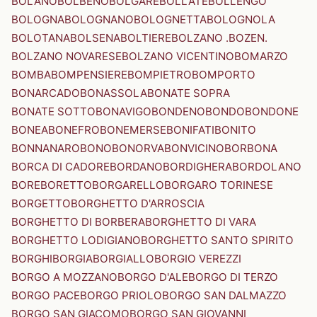
BOLANO
BOLBENO
BOLGARE
BOLLATE
BOLLENGO
BOLOGNA
BOLOGNANO
BOLOGNETTA
BOLOGNOLA
BOLOTANA
BOLSENA
BOLTIERE
BOLZANO .BOZEN.
BOLZANO NOVARESE
BOLZANO VICENTINO
BOMARZO
BOMBA
BOMPENSIERE
BOMPIETRO
BOMPORTO
BONARCADO
BONASSOLA
BONATE SOPRA
BONATE SOTTO
BONAVIGO
BONDENO
BONDO
BONDONE
BONEA
BONEFRO
BONEMERSE
BONIFATI
BONITO
BONNANARO
BONO
BONORVA
BONVICINO
BORBONA
BORCA DI CADORE
BORDANO
BORDIGHERA
BORDOLANO
BORE
BORETTO
BORGARELLO
BORGARO TORINESE
BORGETTO
BORGHETTO D'ARROSCIA
BORGHETTO DI BORBERA
BORGHETTO DI VARA
BORGHETTO LODIGIANO
BORGHETTO SANTO SPIRITO
BORGHI
BORGIA
BORGIALLO
BORGIO VEREZZI
BORGO A MOZZANO
BORGO D'ALE
BORGO DI TERZO
BORGO PACE
BORGO PRIOLO
BORGO SAN DALMAZZO
BORGO SAN GIACOMO
BORGO SAN GIOVANNI