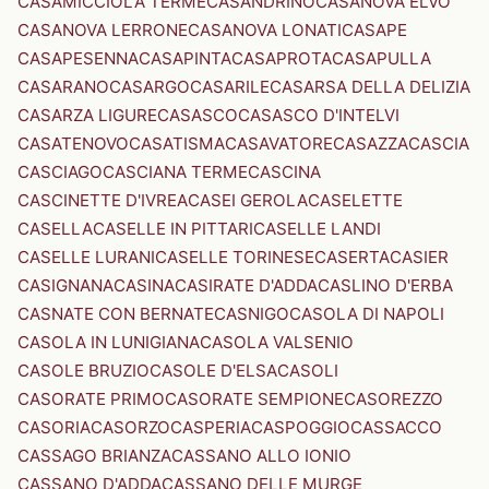
CASAMICCIOLA TERME
CASANDRINO
CASANOVA ELVO
CASANOVA LERRONE
CASANOVA LONATI
CASAPE
CASAPESENNA
CASAPINTA
CASAPROTA
CASAPULLA
CASARANO
CASARGO
CASARILE
CASARSA DELLA DELIZIA
CASARZA LIGURE
CASASCO
CASASCO D'INTELVI
CASATENOVO
CASATISMA
CASAVATORE
CASAZZA
CASCIA
CASCIAGO
CASCIANA TERME
CASCINA
CASCINETTE D'IVREA
CASEI GEROLA
CASELETTE
CASELLA
CASELLE IN PITTARI
CASELLE LANDI
CASELLE LURANI
CASELLE TORINESE
CASERTA
CASIER
CASIGNANA
CASINA
CASIRATE D'ADDA
CASLINO D'ERBA
CASNATE CON BERNATE
CASNIGO
CASOLA DI NAPOLI
CASOLA IN LUNIGIANA
CASOLA VALSENIO
CASOLE BRUZIO
CASOLE D'ELSA
CASOLI
CASORATE PRIMO
CASORATE SEMPIONE
CASOREZZO
CASORIA
CASORZO
CASPERIA
CASPOGGIO
CASSACCO
CASSAGO BRIANZA
CASSANO ALLO IONIO
CASSANO D'ADDA
CASSANO DELLE MURGE