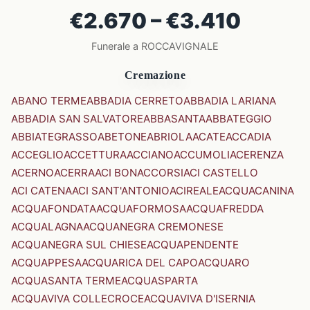
€2.670 – €3.410
Funerale a ROCCAVIGNALE
Cremazione
ABANO TERME
ABBADIA CERRETO
ABBADIA LARIANA
ABBADIA SAN SALVATORE
ABBASANTA
ABBATEGGIO
ABBIATEGRASSO
ABETONE
ABRIOLA
ACATE
ACCADIA
ACCEGLIO
ACCETTURA
ACCIANO
ACCUMOLI
ACERENZA
ACERNO
ACERRA
ACI BONACCORSI
ACI CASTELLO
ACI CATENA
ACI SANT'ANTONIO
ACIREALE
ACQUACANINA
ACQUAFONDATA
ACQUAFORMOSA
ACQUAFREDDA
ACQUALAGNA
ACQUANEGRA CREMONESE
ACQUANEGRA SUL CHIESE
ACQUAPENDENTE
ACQUAPPESA
ACQUARICA DEL CAPO
ACQUARO
ACQUASANTA TERME
ACQUASPARTA
ACQUAVIVA COLLECROCE
ACQUAVIVA D'ISERNIA