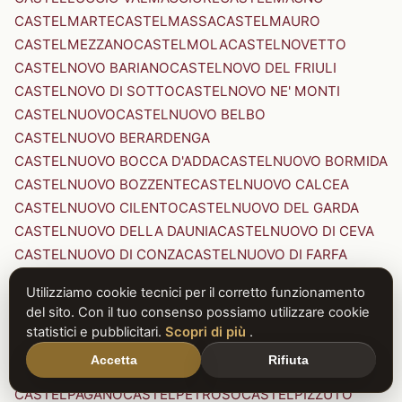
CASTELMARTE
CASTELMASSA
CASTELMAURO
CASTELMEZZANO
CASTELMOLA
CASTELNOVETTO
CASTELNOVO BARIANO
CASTELNOVO DEL FRIULI
CASTELNOVO DI SOTTO
CASTELNOVO NE' MONTI
CASTELNUOVO
CASTELNUOVO BELBO
CASTELNUOVO BERARDENGA
CASTELNUOVO BOCCA D'ADDA
CASTELNUOVO BORMIDA
CASTELNUOVO BOZZENTE
CASTELNUOVO CALCEA
CASTELNUOVO CILENTO
CASTELNUOVO DEL GARDA
CASTELNUOVO DELLA DAUNIA
CASTELNUOVO DI CEVA
CASTELNUOVO DI CONZA
CASTELNUOVO DI FARFA
CASTELNUOVO DI GARFAGNANA
Utilizziamo cookie tecnici per il corretto funzionamento
CASTELNUOVO DI PORTO
CASTELNUOVO DON BOSCO
del sito. Con il tuo consenso possiamo utilizzare cookie
CASTELNUOVO MAGRA
CASTELNUOVO NIGRA
statistici e pubblicitari.
Scopri di più
.
CASTELNUOVO PARANO
CASTELNUOVO RANGONE
Accetta
Rifiuta
CASTELNUOVO SCRIVIA
CASTELNUOVO VAL DI CECINA
CASTELPAGANO
CASTELPETROSO
CASTELPIZZUTO