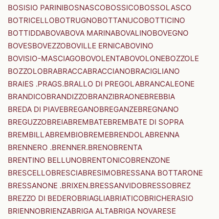
BOSISIO PARINI
BOSNASCO
BOSSICO
BOSSOLASCO
BOTRICELLO
BOTRUGNO
BOTTANUCO
BOTTICINO
BOTTIDDA
BOVA
BOVA MARINA
BOVALINO
BOVEGNO
BOVES
BOVEZZO
BOVILLE ERNICA
BOVINO
BOVISIO-MASCIAGO
BOVOLENTA
BOVOLONE
BOZZOLE
BOZZOLO
BRA
BRACCA
BRACCIANO
BRACIGLIANO
BRAIES .PRAGS.
BRALLO DI PREGOLA
BRANCALEONE
BRANDICO
BRANDIZZO
BRANZI
BRAONE
BREBBIA
BREDA DI PIAVE
BREGANO
BREGANZE
BREGNANO
BREGUZZO
BREIA
BREMBATE
BREMBATE DI SOPRA
BREMBILLA
BREMBIO
BREME
BRENDOLA
BRENNA
BRENNERO .BRENNER.
BRENO
BRENTA
BRENTINO BELLUNO
BRENTONICO
BRENZONE
BRESCELLO
BRESCIA
BRESIMO
BRESSANA BOTTARONE
BRESSANONE .BRIXEN.
BRESSANVIDO
BRESSO
BREZ
BREZZO DI BEDERO
BRIAGLIA
BRIATICO
BRICHERASIO
BRIENNO
BRIENZA
BRIGA ALTA
BRIGA NOVARESE