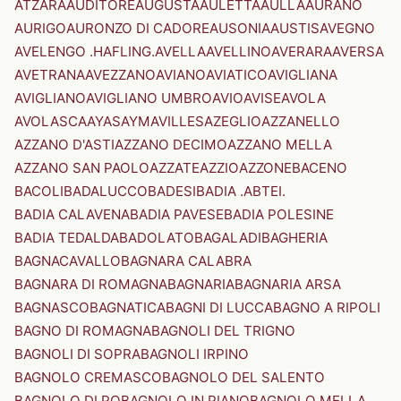
ATZARA
AUDITORE
AUGUSTA
AULETTA
AULLA
AURANO
AURIGO
AURONZO DI CADORE
AUSONIA
AUSTIS
AVEGNO
AVELENGO .HAFLING.
AVELLA
AVELLINO
AVERARA
AVERSA
AVETRANA
AVEZZANO
AVIANO
AVIATICO
AVIGLIANA
AVIGLIANO
AVIGLIANO UMBRO
AVIO
AVISE
AVOLA
AVOLASCA
AYAS
AYMAVILLES
AZEGLIO
AZZANELLO
AZZANO D'ASTI
AZZANO DECIMO
AZZANO MELLA
AZZANO SAN PAOLO
AZZATE
AZZIO
AZZONE
BACENO
BACOLI
BADALUCCO
BADESI
BADIA .ABTEI.
BADIA CALAVENA
BADIA PAVESE
BADIA POLESINE
BADIA TEDALDA
BADOLATO
BAGALADI
BAGHERIA
BAGNACAVALLO
BAGNARA CALABRA
BAGNARA DI ROMAGNA
BAGNARIA
BAGNARIA ARSA
BAGNASCO
BAGNATICA
BAGNI DI LUCCA
BAGNO A RIPOLI
BAGNO DI ROMAGNA
BAGNOLI DEL TRIGNO
BAGNOLI DI SOPRA
BAGNOLI IRPINO
BAGNOLO CREMASCO
BAGNOLO DEL SALENTO
BAGNOLO DI PO
BAGNOLO IN PIANO
BAGNOLO MELLA