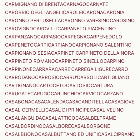
CARMIGNANO DI BRENTA
CARNAGO
CARNATE
CAROBBIO DEGLI ANGELI
CAROLEI
CARONA
CARONIA
CARONNO PERTUSELLA
CARONNO VARESINO
CAROSINO
CAROVIGNO
CAROVILLI
CARPANETO PIACENTINO
CARPANZANO
CARPASIO
CARPEGNA
CARPENEDOLO
CARPENETO
CARPI
CARPIANO
CARPIGNANO SALENTINO
CARPIGNANO SESIA
CARPINETI
CARPINETO DELLA NORA
CARPINETO ROMANO
CARPINETO SINELLO
CARPINO
CARPINONE
CARRARA
CARRE'
CARREGA LIGURE
CARRO
CARRODANO
CARROSIO
CARRU'
CARSOLI
CARTIGLIANO
CARTIGNANO
CARTOCETO
CARTOSIO
CARTURA
CARUGATE
CARUGO
CARUNCHIO
CARVICO
CARZANO
CASABONA
CASACALENDA
CASACANDITELLA
CASAGIOVE
CASAL CERMELLI
CASAL DI PRINCIPE
CASAL VELINO
CASALANGUIDA
CASALATTICO
CASALBELTRAME
CASALBORDINO
CASALBORE
CASALBORGONE
CASALBUONO
CASALBUTTANO ED UNITI
CASALCIPRANO