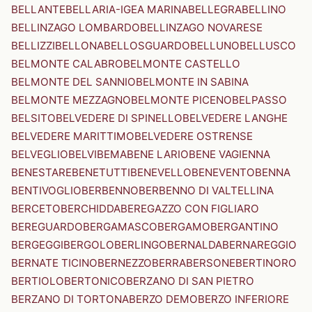
BELLANTE
BELLARIA-IGEA MARINA
BELLEGRA
BELLINO
BELLINZAGO LOMBARDO
BELLINZAGO NOVARESE
BELLIZZI
BELLONA
BELLOSGUARDO
BELLUNO
BELLUSCO
BELMONTE CALABRO
BELMONTE CASTELLO
BELMONTE DEL SANNIO
BELMONTE IN SABINA
BELMONTE MEZZAGNO
BELMONTE PICENO
BELPASSO
BELSITO
BELVEDERE DI SPINELLO
BELVEDERE LANGHE
BELVEDERE MARITTIMO
BELVEDERE OSTRENSE
BELVEGLIO
BELVI
BEMA
BENE LARIO
BENE VAGIENNA
BENESTARE
BENETUTTI
BENEVELLO
BENEVENTO
BENNA
BENTIVOGLIO
BERBENNO
BERBENNO DI VALTELLINA
BERCETO
BERCHIDDA
BEREGAZZO CON FIGLIARO
BEREGUARDO
BERGAMASCO
BERGAMO
BERGANTINO
BERGEGGI
BERGOLO
BERLINGO
BERNALDA
BERNAREGGIO
BERNATE TICINO
BERNEZZO
BERRA
BERSONE
BERTINORO
BERTIOLO
BERTONICO
BERZANO DI SAN PIETRO
BERZANO DI TORTONA
BERZO DEMO
BERZO INFERIORE