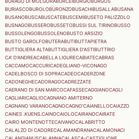
BURAGO DI MOLGORA
BURCEI
BURGIO
BURGOS
BURIASCO
BUROLO
BURONZO
BUSACHI
BUSALLA
BUSANA
BUSANO
BUSCA
BUSCATE
BUSCEMI
BUSETO PALIZZOLO
BUSNAGO
BUSSERO
BUSSETO
BUSSI SUL TIRINO
BUSSO
BUSSOLENGO
BUSSOLENO
BUSTO ARSIZIO
BUSTO GAROLFO
BUTERA
BUTI
BUTTAPIETRA
BUTTIGLIERA ALTA
BUTTIGLIERA D'ASTI
BUTTRIO
CA' D'ANDREA
CABELLA LIGURE
CABIATE
CABRAS
CACCAMO
CACCURI
CADEGLIANO-VICONAGO
CADELBOSCO DI SOPRA
CADEO
CADERZONE
CADONEGHE
CADORAGO
CADREZZATE
CAERANO DI SAN MARCO
CAFASSE
CAGGIANO
CAGLI
CAGLIARI
CAGLIO
CAGNANO AMITERNO
CAGNANO VARANO
CAGNO
CAGNO'
CAIANELLO
CAIAZZO
CAINES .KUENS.
CAINO
CAIOLO
CAIRANO
CAIRATE
CAIRO MONTENOTTE
CAIVANO
CALABRITTO
CALALZO DI CADORE
CALAMANDRANA
CALAMONACI
CALANGIANUS
CALANNA
CALASCA-CASTIGLIONE