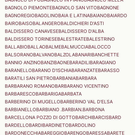
BAGNOLO PIEMONTE
BAGNOLO SAN VITO
BAGNONE
BAGNOREGIO
BAGOLINO
BAIA E LATINA
BAIANO
BAIARDO
BAIRO
BAISO
BALANGERO
BALDICHIERI D'ASTI
BALDISSERO CANAVESE
BALDISSERO D'ALBA
BALDISSERO TORINESE
BALESTRATE
BALESTRINO
BALLABIO
BALLAO
BALME
BALMUCCIA
BALOCCO
BALSORANO
BALVANO
BALZOLA
BANARI
BANCHETTE
BANNIO ANZINO
BANZI
BAONE
BARADILI
BARAGIANO
BARANELLO
BARANO D'ISCHIA
BARANZATE
BARASSO
BARATILI SAN PIETRO
BARBANIA
BARBARA
BARBARANO ROMANO
BARBARANO VICENTINO
BARBARESCO
BARBARIGA
BARBATA
BARBERINO DI MUGELLO
BARBERINO VAL D'ELSA
BARBIANELLO
BARBIANO .BARBIAN.
BARBONA
BARCELLONA POZZO DI GOTTO
BARCHI
BARCIS
BARD
BARDELLO
BARDI
BARDINETO
BARDOLINO
BARDONECCHIA
BAREGGIO
BARENGO
BARESSA
BARETE