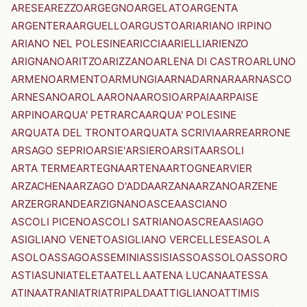
ARESE
AREZZO
ARGEGNO
ARGELATO
ARGENTA
ARGENTERA
ARGUELLO
ARGUSTO
ARI
ARIANO IRPINO
ARIANO NEL POLESINE
ARICCIA
ARIELLI
ARIENZO
ARIGNANO
ARITZO
ARIZZANO
ARLENA DI CASTRO
ARLUNO
ARMENO
ARMENTO
ARMUNGIA
ARNAD
ARNARA
ARNASCO
ARNESANO
AROLA
ARONA
AROSIO
ARPAIA
ARPAISE
ARPINO
ARQUA' PETRARCA
ARQUA' POLESINE
ARQUATA DEL TRONTO
ARQUATA SCRIVIA
ARRE
ARRONE
ARSAGO SEPRIO
ARSIE'
ARSIERO
ARSITA
ARSOLI
ARTA TERME
ARTEGNA
ARTENA
ARTOGNE
ARVIER
ARZACHENA
ARZAGO D'ADDA
ARZANA
ARZANO
ARZENE
ARZERGRANDE
ARZIGNANO
ASCEA
ASCIANO
ASCOLI PICENO
ASCOLI SATRIANO
ASCREA
ASIAGO
ASIGLIANO VENETO
ASIGLIANO VERCELLESE
ASOLA
ASOLO
ASSAGO
ASSEMINI
ASSISI
ASSO
ASSOLO
ASSORO
ASTI
ASUNI
ATELETA
ATELLA
ATENA LUCANA
ATESSA
ATINA
ATRANI
ATRI
ATRIPALDA
ATTIGLIANO
ATTIMIS