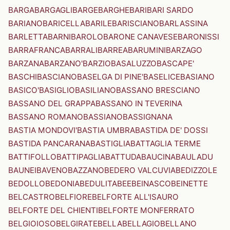
BARGA
BARGAGLI
BARGE
BARGHE
BARI
BARI SARDO
BARIANO
BARICELLA
BARILE
BARISCIANO
BARLASSINA
BARLETTA
BARNI
BAROLO
BARONE CANAVESE
BARONISSI
BARRAFRANCA
BARRALI
BARREA
BARUMINI
BARZAGO
BARZANA
BARZANO'
BARZIO
BASALUZZO
BASCAPE'
BASCHI
BASCIANO
BASELGA DI PINE'
BASELICE
BASIANO
BASICO'
BASIGLIO
BASILIANO
BASSANO BRESCIANO
BASSANO DEL GRAPPA
BASSANO IN TEVERINA
BASSANO ROMANO
BASSIANO
BASSIGNANA
BASTIA MONDOVI'
BASTIA UMBRA
BASTIDA DE' DOSSI
BASTIDA PANCARANA
BASTIGLIA
BATTAGLIA TERME
BATTIFOLLO
BATTIPAGLIA
BATTUDA
BAUCINA
BAULADU
BAUNEI
BAVENO
BAZZANO
BEDERO VALCUVIA
BEDIZZOLE
BEDOLLO
BEDONIA
BEDULITA
BEE
BEINASCO
BEINETTE
BELCASTRO
BELFIORE
BELFORTE ALL'ISAURO
BELFORTE DEL CHIENTI
BELFORTE MONFERRATO
BELGIOIOSO
BELGIRATE
BELLA
BELLAGIO
BELLANO