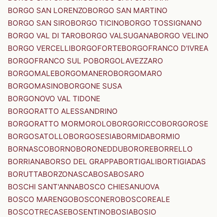
BORGO SAN LORENZO
BORGO SAN MARTINO
BORGO SAN SIRO
BORGO TICINO
BORGO TOSSIGNANO
BORGO VAL DI TARO
BORGO VALSUGANA
BORGO VELINO
BORGO VERCELLI
BORGOFORTE
BORGOFRANCO D'IVREA
BORGOFRANCO SUL PO
BORGOLAVEZZARO
BORGOMALE
BORGOMANERO
BORGOMARO
BORGOMASINO
BORGONE SUSA
BORGONOVO VAL TIDONE
BORGORATTO ALESSANDRINO
BORGORATTO MORMOROLO
BORGORICCO
BORGOROSE
BORGOSATOLLO
BORGOSESIA
BORMIDA
BORMIO
BORNASCO
BORNO
BORONEDDU
BORORE
BORRELLO
BORRIANA
BORSO DEL GRAPPA
BORTIGALI
BORTIGIADAS
BORUTTA
BORZONASCA
BOSA
BOSARO
BOSCHI SANT'ANNA
BOSCO CHIESANUOVA
BOSCO MARENGO
BOSCONERO
BOSCOREALE
BOSCOTRECASE
BOSENTINO
BOSIA
BOSIO