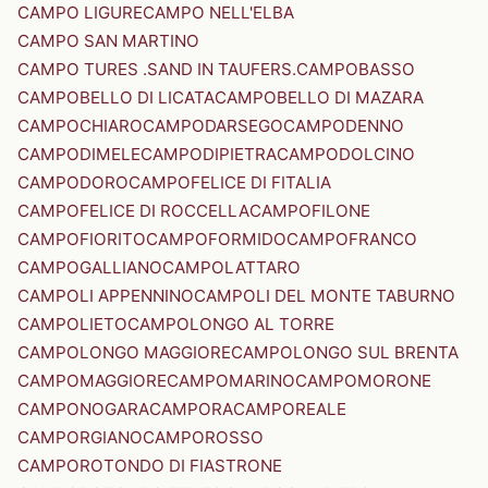
CAMPO LIGURE
CAMPO NELL'ELBA
CAMPO SAN MARTINO
CAMPO TURES .SAND IN TAUFERS.
CAMPOBASSO
CAMPOBELLO DI LICATA
CAMPOBELLO DI MAZARA
CAMPOCHIARO
CAMPODARSEGO
CAMPODENNO
CAMPODIMELE
CAMPODIPIETRA
CAMPODOLCINO
CAMPODORO
CAMPOFELICE DI FITALIA
CAMPOFELICE DI ROCCELLA
CAMPOFILONE
CAMPOFIORITO
CAMPOFORMIDO
CAMPOFRANCO
CAMPOGALLIANO
CAMPOLATTARO
CAMPOLI APPENNINO
CAMPOLI DEL MONTE TABURNO
CAMPOLIETO
CAMPOLONGO AL TORRE
CAMPOLONGO MAGGIORE
CAMPOLONGO SUL BRENTA
CAMPOMAGGIORE
CAMPOMARINO
CAMPOMORONE
CAMPONOGARA
CAMPORA
CAMPOREALE
CAMPORGIANO
CAMPOROSSO
CAMPOROTONDO DI FIASTRONE