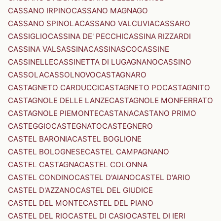
CASSANO IRPINO
CASSANO MAGNAGO
CASSANO SPINOLA
CASSANO VALCUVIA
CASSARO
CASSIGLIO
CASSINA DE' PECCHI
CASSINA RIZZARDI
CASSINA VALSASSINA
CASSINASCO
CASSINE
CASSINELLE
CASSINETTA DI LUGAGNANO
CASSINO
CASSOLA
CASSOLNOVO
CASTAGNARO
CASTAGNETO CARDUCCI
CASTAGNETO PO
CASTAGNITO
CASTAGNOLE DELLE LANZE
CASTAGNOLE MONFERRATO
CASTAGNOLE PIEMONTE
CASTANA
CASTANO PRIMO
CASTEGGIO
CASTEGNATO
CASTEGNERO
CASTEL BARONIA
CASTEL BOGLIONE
CASTEL BOLOGNESE
CASTEL CAMPAGNANO
CASTEL CASTAGNA
CASTEL COLONNA
CASTEL CONDINO
CASTEL D'AIANO
CASTEL D'ARIO
CASTEL D'AZZANO
CASTEL DEL GIUDICE
CASTEL DEL MONTE
CASTEL DEL PIANO
CASTEL DEL RIO
CASTEL DI CASIO
CASTEL DI IERI