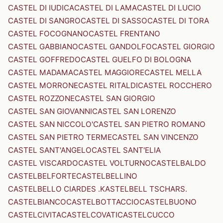
CASTEL DI IUDICA
CASTEL DI LAMA
CASTEL DI LUCIO
CASTEL DI SANGRO
CASTEL DI SASSO
CASTEL DI TORA
CASTEL FOCOGNANO
CASTEL FRENTANO
CASTEL GABBIANO
CASTEL GANDOLFO
CASTEL GIORGIO
CASTEL GOFFREDO
CASTEL GUELFO DI BOLOGNA
CASTEL MADAMA
CASTEL MAGGIORE
CASTEL MELLA
CASTEL MORRONE
CASTEL RITALDI
CASTEL ROCCHERO
CASTEL ROZZONE
CASTEL SAN GIORGIO
CASTEL SAN GIOVANNI
CASTEL SAN LORENZO
CASTEL SAN NICCOLO'
CASTEL SAN PIETRO ROMANO
CASTEL SAN PIETRO TERME
CASTEL SAN VINCENZO
CASTEL SANT'ANGELO
CASTEL SANT'ELIA
CASTEL VISCARDO
CASTEL VOLTURNO
CASTELBALDO
CASTELBELFORTE
CASTELBELLINO
CASTELBELLO CIARDES .KASTELBELL TSCHARS.
CASTELBIANCO
CASTELBOTTACCIO
CASTELBUONO
CASTELCIVITA
CASTELCOVATI
CASTELCUCCO