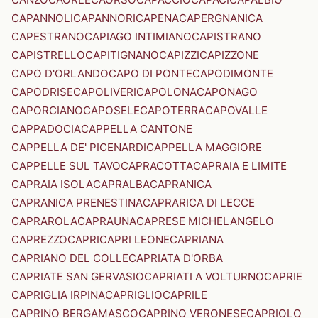
CAPANNOLI
CAPANNORI
CAPENA
CAPERGNANICA
CAPESTRANO
CAPIAGO INTIMIANO
CAPISTRANO
CAPISTRELLO
CAPITIGNANO
CAPIZZI
CAPIZZONE
CAPO D'ORLANDO
CAPO DI PONTE
CAPODIMONTE
CAPODRISE
CAPOLIVERI
CAPOLONA
CAPONAGO
CAPORCIANO
CAPOSELE
CAPOTERRA
CAPOVALLE
CAPPADOCIA
CAPPELLA CANTONE
CAPPELLA DE' PICENARDI
CAPPELLA MAGGIORE
CAPPELLE SUL TAVO
CAPRACOTTA
CAPRAIA E LIMITE
CAPRAIA ISOLA
CAPRALBA
CAPRANICA
CAPRANICA PRENESTINA
CAPRARICA DI LECCE
CAPRAROLA
CAPRAUNA
CAPRESE MICHELANGELO
CAPREZZO
CAPRI
CAPRI LEONE
CAPRIANA
CAPRIANO DEL COLLE
CAPRIATA D'ORBA
CAPRIATE SAN GERVASIO
CAPRIATI A VOLTURNO
CAPRIE
CAPRIGLIA IRPINA
CAPRIGLIO
CAPRILE
CAPRINO BERGAMASCO
CAPRINO VERONESE
CAPRIOLO