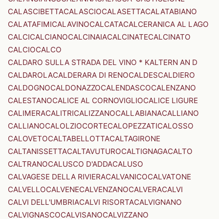
CALASCIBETTA
CALASCIO
CALASETTA
CALATABIANO
CALATAFIMI
CALAVINO
CALCATA
CALCERANICA AL LAGO
CALCI
CALCIANO
CALCINAIA
CALCINATE
CALCINATO
CALCIO
CALCO
CALDARO SULLA STRADA DEL VINO * KALTERN AN D
CALDAROLA
CALDERARA DI RENO
CALDES
CALDIERO
CALDOGNO
CALDONAZZO
CALENDASCO
CALENZANO
CALESTANO
CALICE AL CORNOVIGLIO
CALICE LIGURE
CALIMERA
CALITRI
CALIZZANO
CALLABIANA
CALLIANO
CALLIANO
CALOLZIOCORTE
CALOPEZZATI
CALOSSO
CALOVETO
CALTABELLOTTA
CALTAGIRONE
CALTANISSETTA
CALTAVUTURO
CALTIGNAGA
CALTO
CALTRANO
CALUSCO D'ADDA
CALUSO
CALVAGESE DELLA RIVIERA
CALVANICO
CALVATONE
CALVELLO
CALVENE
CALVENZANO
CALVERA
CALVI
CALVI DELL'UMBRIA
CALVI RISORTA
CALVIGNANO
CALVIGNASCO
CALVISANO
CALVIZZANO