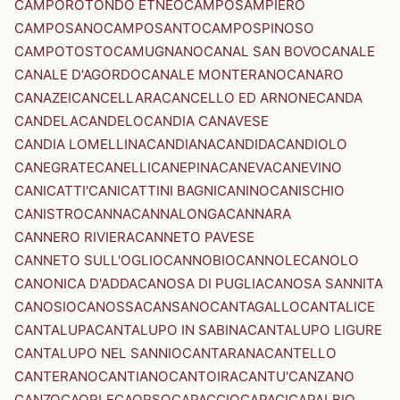
CAMPOROTONDO ETNEO
CAMPOSAMPIERO
CAMPOSANO
CAMPOSANTO
CAMPOSPINOSO
CAMPOTOSTO
CAMUGNANO
CANAL SAN BOVO
CANALE
CANALE D'AGORDO
CANALE MONTERANO
CANARO
CANAZEI
CANCELLARA
CANCELLO ED ARNONE
CANDA
CANDELA
CANDELO
CANDIA CANAVESE
CANDIA LOMELLINA
CANDIANA
CANDIDA
CANDIOLO
CANEGRATE
CANELLI
CANEPINA
CANEVA
CANEVINO
CANICATTI'
CANICATTINI BAGNI
CANINO
CANISCHIO
CANISTRO
CANNA
CANNALONGA
CANNARA
CANNERO RIVIERA
CANNETO PAVESE
CANNETO SULL'OGLIO
CANNOBIO
CANNOLE
CANOLO
CANONICA D'ADDA
CANOSA DI PUGLIA
CANOSA SANNITA
CANOSIO
CANOSSA
CANSANO
CANTAGALLO
CANTALICE
CANTALUPA
CANTALUPO IN SABINA
CANTALUPO LIGURE
CANTALUPO NEL SANNIO
CANTARANA
CANTELLO
CANTERANO
CANTIANO
CANTOIRA
CANTU'
CANZANO
CANZO
CAORLE
CAORSO
CAPACCIO
CAPACI
CAPALBIO