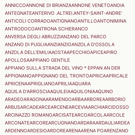
ANNICCO
ANNONE DI BRIANZA
ANNONE VENETO
ANOIA
ANTEGNATE
ANTERIVO .ALTREI.
ANTEY-SAINT-ANDRE'
ANTICOLI CORRADO
ANTIGNANO
ANTILLO
ANTONIMINA
ANTRODOCO
ANTRONA SCHIERANCO
ANVERSA DEGLI ABRUZZI
ANZANO DEL PARCO
ANZANO DI PUGLIA
ANZI
ANZIO
ANZOLA D'OSSOLA
ANZOLA DELL'EMILIA
AOSTA
APECCHIO
APICE
APIRO
APOLLOSA
APPIANO GENTILE
APPIANO SULLA STRADA DEL VINO * EPPAN AN DER
APPIGNANO
APPIGNANO DEL TRONTO
APRICA
APRICALE
APRICENA
APRIGLIANO
APRILIA
AQUARA
AQUILA D'ARROSCIA
AQUILEIA
AQUILONIA
AQUINO
ARADEO
ARAGONA
ARAMENGO
ARBA
ARBOREA
ARBORIO
ARBUS
ARCADE
ARCE
ARCENE
ARCEVIA
ARCHI
ARCIDOSSO
ARCINAZZO ROMANO
ARCISATE
ARCO
ARCOLA
ARCOLE
ARCONATE
ARCORE
ARCUGNANO
ARDARA
ARDAULI
ARDEA
ARDENNO
ARDESIO
ARDORE
ARENA
ARENA PO
ARENZANO