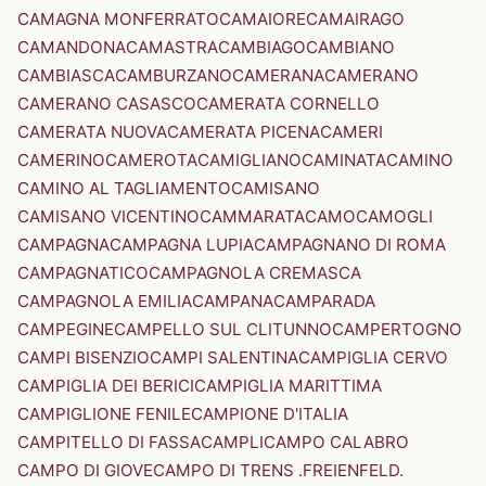
CAMAGNA MONFERRATO
CAMAIORE
CAMAIRAGO
CAMANDONA
CAMASTRA
CAMBIAGO
CAMBIANO
CAMBIASCA
CAMBURZANO
CAMERANA
CAMERANO
CAMERANO CASASCO
CAMERATA CORNELLO
CAMERATA NUOVA
CAMERATA PICENA
CAMERI
CAMERINO
CAMEROTA
CAMIGLIANO
CAMINATA
CAMINO
CAMINO AL TAGLIAMENTO
CAMISANO
CAMISANO VICENTINO
CAMMARATA
CAMO
CAMOGLI
CAMPAGNA
CAMPAGNA LUPIA
CAMPAGNANO DI ROMA
CAMPAGNATICO
CAMPAGNOLA CREMASCA
CAMPAGNOLA EMILIA
CAMPANA
CAMPARADA
CAMPEGINE
CAMPELLO SUL CLITUNNO
CAMPERTOGNO
CAMPI BISENZIO
CAMPI SALENTINA
CAMPIGLIA CERVO
CAMPIGLIA DEI BERICI
CAMPIGLIA MARITTIMA
CAMPIGLIONE FENILE
CAMPIONE D'ITALIA
CAMPITELLO DI FASSA
CAMPLI
CAMPO CALABRO
CAMPO DI GIOVE
CAMPO DI TRENS .FREIENFELD.