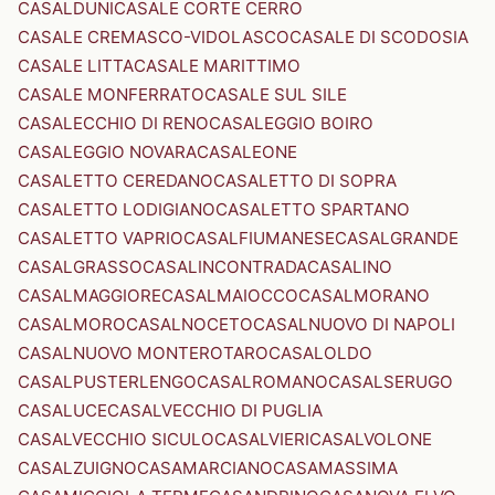
CASALDUNI
CASALE CORTE CERRO
CASALE CREMASCO-VIDOLASCO
CASALE DI SCODOSIA
CASALE LITTA
CASALE MARITTIMO
CASALE MONFERRATO
CASALE SUL SILE
CASALECCHIO DI RENO
CASALEGGIO BOIRO
CASALEGGIO NOVARA
CASALEONE
CASALETTO CEREDANO
CASALETTO DI SOPRA
CASALETTO LODIGIANO
CASALETTO SPARTANO
CASALETTO VAPRIO
CASALFIUMANESE
CASALGRANDE
CASALGRASSO
CASALINCONTRADA
CASALINO
CASALMAGGIORE
CASALMAIOCCO
CASALMORANO
CASALMORO
CASALNOCETO
CASALNUOVO DI NAPOLI
CASALNUOVO MONTEROTARO
CASALOLDO
CASALPUSTERLENGO
CASALROMANO
CASALSERUGO
CASALUCE
CASALVECCHIO DI PUGLIA
CASALVECCHIO SICULO
CASALVIERI
CASALVOLONE
CASALZUIGNO
CASAMARCIANO
CASAMASSIMA