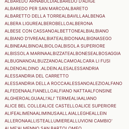
ALBAREDO ARNABOLDI
ALBAREDO D'ADIGE
ALBAREDO PER SAN MARCO
ALBARETO
ALBARETTO DELLA TORRE
ALBAVILLA
ALBENGA
ALBERA LIGURE
ALBEROBELLO
ALBERONA
ALBESE CON CASSANO
ALBETTONE
ALBI
ALBIANO
ALBIANO D'IVREA
ALBIATE
ALBIDONA
ALBIGNASEGO
ALBINEA
ALBINO
ALBIOLO
ALBISOLA SUPERIORE
ALBISSOLA MARINA
ALBIZZATE
ALBONESE
ALBOSAGGIA
ALBUGNANO
ALBUZZANO
ALCAMO
ALCARA LI FUSI
ALDENO
ALDINO .ALDEIN.
ALES
ALESSANDRIA
ALESSANDRIA DEL CARRETTO
ALESSANDRIA DELLA ROCCA
ALESSANO
ALEZIO
ALFANO
ALFEDENA
ALFIANELLO
ALFIANO NATTA
ALFONSINE
ALGHERO
ALGUA
ALI'
ALI' TERME
ALIA
ALIANO
ALICE BEL COLLE
ALICE CASTELLO
ALICE SUPERIORE
ALIFE
ALIMENA
ALIMINUSA
ALLAI
ALLEGHE
ALLEIN
ALLERONA
ALLISTE
ALLUMIERE
ALLUVIONI CAMBIO'
ALME'
ALMENNO SAN BARTOLOMEO