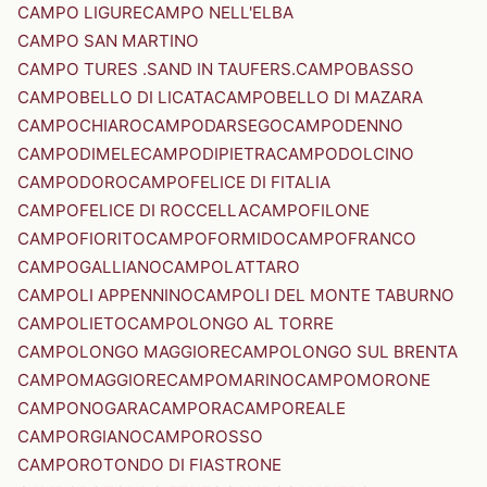
CAMPO LIGURE
CAMPO NELL'ELBA
CAMPO SAN MARTINO
CAMPO TURES .SAND IN TAUFERS.
CAMPOBASSO
CAMPOBELLO DI LICATA
CAMPOBELLO DI MAZARA
CAMPOCHIARO
CAMPODARSEGO
CAMPODENNO
CAMPODIMELE
CAMPODIPIETRA
CAMPODOLCINO
CAMPODORO
CAMPOFELICE DI FITALIA
CAMPOFELICE DI ROCCELLA
CAMPOFILONE
CAMPOFIORITO
CAMPOFORMIDO
CAMPOFRANCO
CAMPOGALLIANO
CAMPOLATTARO
CAMPOLI APPENNINO
CAMPOLI DEL MONTE TABURNO
CAMPOLIETO
CAMPOLONGO AL TORRE
CAMPOLONGO MAGGIORE
CAMPOLONGO SUL BRENTA
CAMPOMAGGIORE
CAMPOMARINO
CAMPOMORONE
CAMPONOGARA
CAMPORA
CAMPOREALE
CAMPORGIANO
CAMPOROSSO
CAMPOROTONDO DI FIASTRONE