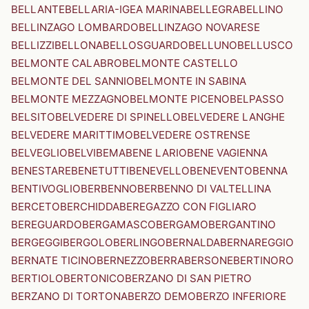
BELLANTE
BELLARIA-IGEA MARINA
BELLEGRA
BELLINO
BELLINZAGO LOMBARDO
BELLINZAGO NOVARESE
BELLIZZI
BELLONA
BELLOSGUARDO
BELLUNO
BELLUSCO
BELMONTE CALABRO
BELMONTE CASTELLO
BELMONTE DEL SANNIO
BELMONTE IN SABINA
BELMONTE MEZZAGNO
BELMONTE PICENO
BELPASSO
BELSITO
BELVEDERE DI SPINELLO
BELVEDERE LANGHE
BELVEDERE MARITTIMO
BELVEDERE OSTRENSE
BELVEGLIO
BELVI
BEMA
BENE LARIO
BENE VAGIENNA
BENESTARE
BENETUTTI
BENEVELLO
BENEVENTO
BENNA
BENTIVOGLIO
BERBENNO
BERBENNO DI VALTELLINA
BERCETO
BERCHIDDA
BEREGAZZO CON FIGLIARO
BEREGUARDO
BERGAMASCO
BERGAMO
BERGANTINO
BERGEGGI
BERGOLO
BERLINGO
BERNALDA
BERNAREGGIO
BERNATE TICINO
BERNEZZO
BERRA
BERSONE
BERTINORO
BERTIOLO
BERTONICO
BERZANO DI SAN PIETRO
BERZANO DI TORTONA
BERZO DEMO
BERZO INFERIORE