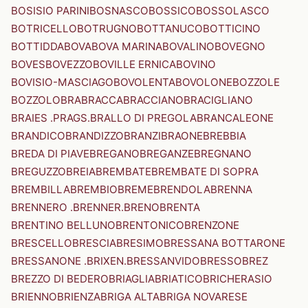
BOSISIO PARINI
BOSNASCO
BOSSICO
BOSSOLASCO
BOTRICELLO
BOTRUGNO
BOTTANUCO
BOTTICINO
BOTTIDDA
BOVA
BOVA MARINA
BOVALINO
BOVEGNO
BOVES
BOVEZZO
BOVILLE ERNICA
BOVINO
BOVISIO-MASCIAGO
BOVOLENTA
BOVOLONE
BOZZOLE
BOZZOLO
BRA
BRACCA
BRACCIANO
BRACIGLIANO
BRAIES .PRAGS.
BRALLO DI PREGOLA
BRANCALEONE
BRANDICO
BRANDIZZO
BRANZI
BRAONE
BREBBIA
BREDA DI PIAVE
BREGANO
BREGANZE
BREGNANO
BREGUZZO
BREIA
BREMBATE
BREMBATE DI SOPRA
BREMBILLA
BREMBIO
BREME
BRENDOLA
BRENNA
BRENNERO .BRENNER.
BRENO
BRENTA
BRENTINO BELLUNO
BRENTONICO
BRENZONE
BRESCELLO
BRESCIA
BRESIMO
BRESSANA BOTTARONE
BRESSANONE .BRIXEN.
BRESSANVIDO
BRESSO
BREZ
BREZZO DI BEDERO
BRIAGLIA
BRIATICO
BRICHERASIO
BRIENNO
BRIENZA
BRIGA ALTA
BRIGA NOVARESE