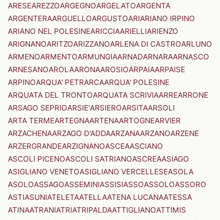
ARESE
AREZZO
ARGEGNO
ARGELATO
ARGENTA
ARGENTERA
ARGUELLO
ARGUSTO
ARI
ARIANO IRPINO
ARIANO NEL POLESINE
ARICCIA
ARIELLI
ARIENZO
ARIGNANO
ARITZO
ARIZZANO
ARLENA DI CASTRO
ARLUNO
ARMENO
ARMENTO
ARMUNGIA
ARNAD
ARNARA
ARNASCO
ARNESANO
AROLA
ARONA
AROSIO
ARPAIA
ARPAISE
ARPINO
ARQUA' PETRARCA
ARQUA' POLESINE
ARQUATA DEL TRONTO
ARQUATA SCRIVIA
ARRE
ARRONE
ARSAGO SEPRIO
ARSIE'
ARSIERO
ARSITA
ARSOLI
ARTA TERME
ARTEGNA
ARTENA
ARTOGNE
ARVIER
ARZACHENA
ARZAGO D'ADDA
ARZANA
ARZANO
ARZENE
ARZERGRANDE
ARZIGNANO
ASCEA
ASCIANO
ASCOLI PICENO
ASCOLI SATRIANO
ASCREA
ASIAGO
ASIGLIANO VENETO
ASIGLIANO VERCELLESE
ASOLA
ASOLO
ASSAGO
ASSEMINI
ASSISI
ASSO
ASSOLO
ASSORO
ASTI
ASUNI
ATELETA
ATELLA
ATENA LUCANA
ATESSA
ATINA
ATRANI
ATRI
ATRIPALDA
ATTIGLIANO
ATTIMIS