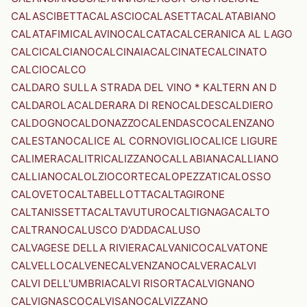
CALASCIBETTA
CALASCIO
CALASETTA
CALATABIANO
CALATAFIMI
CALAVINO
CALCATA
CALCERANICA AL LAGO
CALCI
CALCIANO
CALCINAIA
CALCINATE
CALCINATO
CALCIO
CALCO
CALDARO SULLA STRADA DEL VINO * KALTERN AN D
CALDAROLA
CALDERARA DI RENO
CALDES
CALDIERO
CALDOGNO
CALDONAZZO
CALENDASCO
CALENZANO
CALESTANO
CALICE AL CORNOVIGLIO
CALICE LIGURE
CALIMERA
CALITRI
CALIZZANO
CALLABIANA
CALLIANO
CALLIANO
CALOLZIOCORTE
CALOPEZZATI
CALOSSO
CALOVETO
CALTABELLOTTA
CALTAGIRONE
CALTANISSETTA
CALTAVUTURO
CALTIGNAGA
CALTO
CALTRANO
CALUSCO D'ADDA
CALUSO
CALVAGESE DELLA RIVIERA
CALVANICO
CALVATONE
CALVELLO
CALVENE
CALVENZANO
CALVERA
CALVI
CALVI DELL'UMBRIA
CALVI RISORTA
CALVIGNANO
CALVIGNASCO
CALVISANO
CALVIZZANO