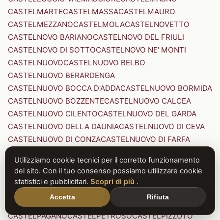
CASTELMARTE
CASTELMASSA
CASTELMAURO
CASTELMEZZANO
CASTELMOLA
CASTELNOVETTO
CASTELNOVO BARIANO
CASTELNOVO DEL FRIULI
CASTELNOVO DI SOTTO
CASTELNOVO NE' MONTI
CASTELNUOVO
CASTELNUOVO BELBO
CASTELNUOVO BERARDENGA
CASTELNUOVO BOCCA D'ADDA
CASTELNUOVO BORMIDA
CASTELNUOVO BOZZENTE
CASTELNUOVO CALCEA
CASTELNUOVO CILENTO
CASTELNUOVO DEL GARDA
CASTELNUOVO DELLA DAUNIA
CASTELNUOVO DI CEVA
CASTELNUOVO DI CONZA
CASTELNUOVO DI FARFA
CASTELNUOVO DI GARFAGNANA
Utilizziamo cookie tecnici per il corretto funzionamento
CASTELNUOVO DI PORTO
CASTELNUOVO DON BOSCO
del sito. Con il tuo consenso possiamo utilizzare cookie
CASTELNUOVO MAGRA
CASTELNUOVO NIGRA
statistici e pubblicitari.
Scopri di più
.
CASTELNUOVO PARANO
CASTELNUOVO RANGONE
Accetta
Rifiuta
CASTELNUOVO SCRIVIA
CASTELNUOVO VAL DI CECINA
CASTELPAGANO
CASTELPETROSO
CASTELPIZZUTO