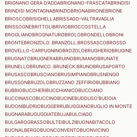
BRIGNANO GERA D'ADDA
BRIGNANO-FRASCATA
BRINDISI
BRINDISI MONTAGNA
BRINZIO
BRIONA
BRIONE
BRIONE
BRIOSCO
BRISIGHELLA
BRISSAGO-VALTRAVAGLIA
BRISSOGNE
BRITTOLI
BRIVIO
BROCCOSTELLA
BROGLIANO
BROGNATURO
BROLO
BRONDELLO
BRONI
BRONTE
BRONZOLO .BRANZOLL.
BROSSASCO
BROSSO
BROVELLO-CARPUGNINO
BROZOLO
BRUGHERIO
BRUGINE
BRUGNATO
BRUGNERA
BRUINO
BRUMANO
BRUNATE
BRUNELLO
BRUNICO .BRUNECK.
BRUNO
BRUSAPORTO
BRUSASCO
BRUSCIANO
BRUSIMPIANO
BRUSNENGO
BRUSSON
BRUZOLO
BRUZZANO ZEFFIRIO
BUBBIANO
BUBBIO
BUCCHERI
BUCCHIANICO
BUCCIANO
BUCCINASCO
BUCCINO
BUCINE
BUDDUSO'
BUDOIA
BUDONI
BUDRIO
BUGGERRU
BUGGIANO
BUGLIO IN MONTE
BUGNARA
BUGUGGIATE
BUJA
BULCIAGO
BULGAROGRASSO
BULTEI
BULZI
BUONABITACOLO
BUONALBERGO
BUONCONVENTO
BUONVICINO