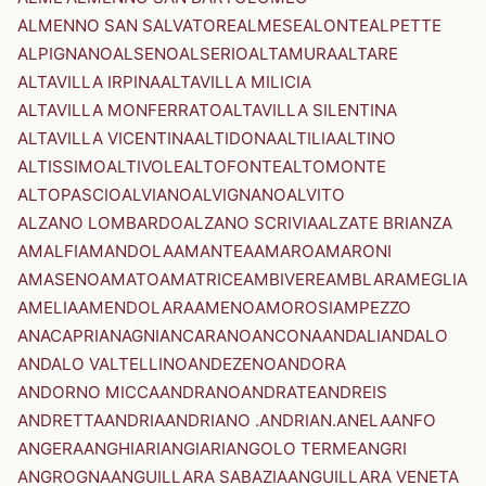
ALMENNO SAN SALVATORE
ALMESE
ALONTE
ALPETTE
ALPIGNANO
ALSENO
ALSERIO
ALTAMURA
ALTARE
ALTAVILLA IRPINA
ALTAVILLA MILICIA
ALTAVILLA MONFERRATO
ALTAVILLA SILENTINA
ALTAVILLA VICENTINA
ALTIDONA
ALTILIA
ALTINO
ALTISSIMO
ALTIVOLE
ALTOFONTE
ALTOMONTE
ALTOPASCIO
ALVIANO
ALVIGNANO
ALVITO
ALZANO LOMBARDO
ALZANO SCRIVIA
ALZATE BRIANZA
AMALFI
AMANDOLA
AMANTEA
AMARO
AMARONI
AMASENO
AMATO
AMATRICE
AMBIVERE
AMBLAR
AMEGLIA
AMELIA
AMENDOLARA
AMENO
AMOROSI
AMPEZZO
ANACAPRI
ANAGNI
ANCARANO
ANCONA
ANDALI
ANDALO
ANDALO VALTELLINO
ANDEZENO
ANDORA
ANDORNO MICCA
ANDRANO
ANDRATE
ANDREIS
ANDRETTA
ANDRIA
ANDRIANO .ANDRIAN.
ANELA
ANFO
ANGERA
ANGHIARI
ANGIARI
ANGOLO TERME
ANGRI
ANGROGNA
ANGUILLARA SABAZIA
ANGUILLARA VENETA