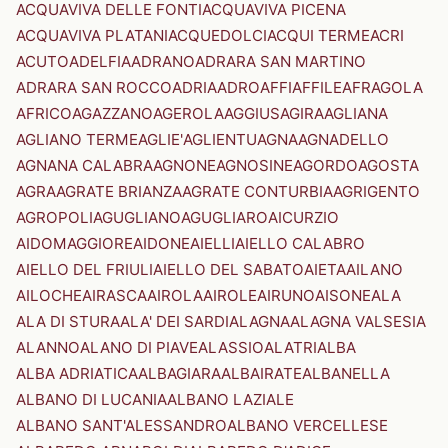
ACQUAVIVA DELLE FONTI
ACQUAVIVA PICENA
ACQUAVIVA PLATANI
ACQUEDOLCI
ACQUI TERME
ACRI
ACUTO
ADELFIA
ADRANO
ADRARA SAN MARTINO
ADRARA SAN ROCCO
ADRIA
ADRO
AFFI
AFFILE
AFRAGOLA
AFRICO
AGAZZANO
AGEROLA
AGGIUS
AGIRA
AGLIANA
AGLIANO TERME
AGLIE'
AGLIENTU
AGNA
AGNADELLO
AGNANA CALABRA
AGNONE
AGNOSINE
AGORDO
AGOSTA
AGRA
AGRATE BRIANZA
AGRATE CONTURBIA
AGRIGENTO
AGROPOLI
AGUGLIANO
AGUGLIARO
AICURZIO
AIDOMAGGIORE
AIDONE
AIELLI
AIELLO CALABRO
AIELLO DEL FRIULI
AIELLO DEL SABATO
AIETA
AILANO
AILOCHE
AIRASCA
AIROLA
AIROLE
AIRUNO
AISONE
ALA
ALA DI STURA
ALA' DEI SARDI
ALAGNA
ALAGNA VALSESIA
ALANNO
ALANO DI PIAVE
ALASSIO
ALATRI
ALBA
ALBA ADRIATICA
ALBAGIARA
ALBAIRATE
ALBANELLA
ALBANO DI LUCANIA
ALBANO LAZIALE
ALBANO SANT'ALESSANDRO
ALBANO VERCELLESE