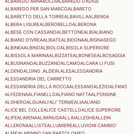
ALBAREDO ARNABOLDI
ALBAREDO D'ADIGE
ALBAREDO PER SAN MARCO
ALBARETO
ALBARETTO DELLA TORRE
ALBAVILLA
ALBENGA
ALBERA LIGURE
ALBEROBELLO
ALBERONA
ALBESE CON CASSANO
ALBETTONE
ALBI
ALBIANO
ALBIANO D'IVREA
ALBIATE
ALBIDONA
ALBIGNASEGO
ALBINEA
ALBINO
ALBIOLO
ALBISOLA SUPERIORE
ALBISSOLA MARINA
ALBIZZATE
ALBONESE
ALBOSAGGIA
ALBUGNANO
ALBUZZANO
ALCAMO
ALCARA LI FUSI
ALDENO
ALDINO .ALDEIN.
ALES
ALESSANDRIA
ALESSANDRIA DEL CARRETTO
ALESSANDRIA DELLA ROCCA
ALESSANO
ALEZIO
ALFANO
ALFEDENA
ALFIANELLO
ALFIANO NATTA
ALFONSINE
ALGHERO
ALGUA
ALI'
ALI' TERME
ALIA
ALIANO
ALICE BEL COLLE
ALICE CASTELLO
ALICE SUPERIORE
ALIFE
ALIMENA
ALIMINUSA
ALLAI
ALLEGHE
ALLEIN
ALLERONA
ALLISTE
ALLUMIERE
ALLUVIONI CAMBIO'
ALME'
ALMENNO SAN BARTOLOMEO