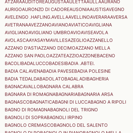
ATZARA
AUDITORE
AUGUSTA
AULETTA
AULLA
AURANO
AURIGO
AURONZO DI CADORE
AUSONIA
AUSTIS
AVEGNO
AVELENGO .HAFLING.
AVELLA
AVELLINO
AVERARA
AVERSA
AVETRANA
AVEZZANO
AVIANO
AVIATICO
AVIGLIANA
AVIGLIANO
AVIGLIANO UMBRO
AVIO
AVISE
AVOLA
AVOLASCA
AYAS
AYMAVILLES
AZEGLIO
AZZANELLO
AZZANO D'ASTI
AZZANO DECIMO
AZZANO MELLA
AZZANO SAN PAOLO
AZZATE
AZZIO
AZZONE
BACENO
BACOLI
BADALUCCO
BADESI
BADIA .ABTEI.
BADIA CALAVENA
BADIA PAVESE
BADIA POLESINE
BADIA TEDALDA
BADOLATO
BAGALADI
BAGHERIA
BAGNACAVALLO
BAGNARA CALABRA
BAGNARA DI ROMAGNA
BAGNARIA
BAGNARIA ARSA
BAGNASCO
BAGNATICA
BAGNI DI LUCCA
BAGNO A RIPOLI
BAGNO DI ROMAGNA
BAGNOLI DEL TRIGNO
BAGNOLI DI SOPRA
BAGNOLI IRPINO
BAGNOLO CREMASCO
BAGNOLO DEL SALENTO
BAGNOLO DI PO
BAGNOLO IN PIANO
BAGNOLO MELLA