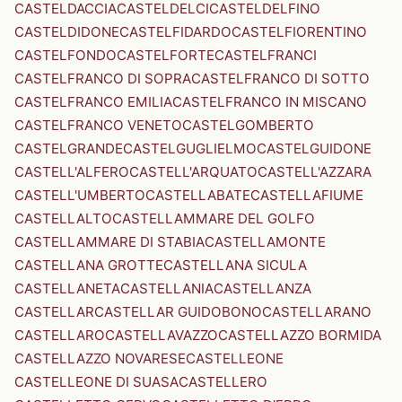
CASTELDACCIA
CASTELDELCI
CASTELDELFINO
CASTELDIDONE
CASTELFIDARDO
CASTELFIORENTINO
CASTELFONDO
CASTELFORTE
CASTELFRANCI
CASTELFRANCO DI SOPRA
CASTELFRANCO DI SOTTO
CASTELFRANCO EMILIA
CASTELFRANCO IN MISCANO
CASTELFRANCO VENETO
CASTELGOMBERTO
CASTELGRANDE
CASTELGUGLIELMO
CASTELGUIDONE
CASTELL'ALFERO
CASTELL'ARQUATO
CASTELL'AZZARA
CASTELL'UMBERTO
CASTELLABATE
CASTELLAFIUME
CASTELLALTO
CASTELLAMMARE DEL GOLFO
CASTELLAMMARE DI STABIA
CASTELLAMONTE
CASTELLANA GROTTE
CASTELLANA SICULA
CASTELLANETA
CASTELLANIA
CASTELLANZA
CASTELLAR
CASTELLAR GUIDOBONO
CASTELLARANO
CASTELLARO
CASTELLAVAZZO
CASTELLAZZO BORMIDA
CASTELLAZZO NOVARESE
CASTELLEONE
CASTELLEONE DI SUASA
CASTELLERO