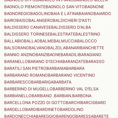
BAGNOLO PIEMONTE
BAGNOLO SAN VITO
BAGNONE
BAGNOREGIO
BAGOLINO
BAIA E LATINA
BAIANO
BAIARDO
BAIRO
BAISO
BALANGERO
BALDICHIERI D'ASTI
BALDISSERO CANAVESE
BALDISSERO D'ALBA
BALDISSERO TORINESE
BALESTRATE
BALESTRINO
BALLABIO
BALLAO
BALME
BALMUCCIA
BALOCCO
BALSORANO
BALVANO
BALZOLA
BANARI
BANCHETTE
BANNIO ANZINO
BANZI
BAONE
BARADILI
BARAGIANO
BARANELLO
BARANO D'ISCHIA
BARANZATE
BARASSO
BARATILI SAN PIETRO
BARBANIA
BARBARA
BARBARANO ROMANO
BARBARANO VICENTINO
BARBARESCO
BARBARIGA
BARBATA
BARBERINO DI MUGELLO
BARBERINO VAL D'ELSA
BARBIANELLO
BARBIANO .BARBIAN.
BARBONA
BARCELLONA POZZO DI GOTTO
BARCHI
BARCIS
BARD
BARDELLO
BARDI
BARDINETO
BARDOLINO
BARDONECCHIA
BAREGGIO
BARENGO
BARESSA
BARETE