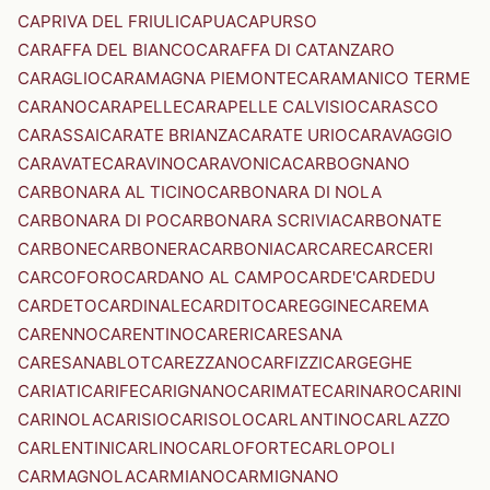
CAPRIVA DEL FRIULI
CAPUA
CAPURSO
CARAFFA DEL BIANCO
CARAFFA DI CATANZARO
CARAGLIO
CARAMAGNA PIEMONTE
CARAMANICO TERME
CARANO
CARAPELLE
CARAPELLE CALVISIO
CARASCO
CARASSAI
CARATE BRIANZA
CARATE URIO
CARAVAGGIO
CARAVATE
CARAVINO
CARAVONICA
CARBOGNANO
CARBONARA AL TICINO
CARBONARA DI NOLA
CARBONARA DI PO
CARBONARA SCRIVIA
CARBONATE
CARBONE
CARBONERA
CARBONIA
CARCARE
CARCERI
CARCOFORO
CARDANO AL CAMPO
CARDE'
CARDEDU
CARDETO
CARDINALE
CARDITO
CAREGGINE
CAREMA
CARENNO
CARENTINO
CARERI
CARESANA
CARESANABLOT
CAREZZANO
CARFIZZI
CARGEGHE
CARIATI
CARIFE
CARIGNANO
CARIMATE
CARINARO
CARINI
CARINOLA
CARISIO
CARISOLO
CARLANTINO
CARLAZZO
CARLENTINI
CARLINO
CARLOFORTE
CARLOPOLI
CARMAGNOLA
CARMIANO
CARMIGNANO