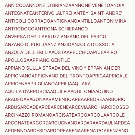
ANNICCO
ANNONE DI BRIANZA
ANNONE VENETO
ANOIA
ANTEGNATE
ANTERIVO .ALTREI.
ANTEY-SAINT-ANDRE'
ANTICOLI CORRADO
ANTIGNANO
ANTILLO
ANTONIMINA
ANTRODOCO
ANTRONA SCHIERANCO
ANVERSA DEGLI ABRUZZI
ANZANO DEL PARCO
ANZANO DI PUGLIA
ANZI
ANZIO
ANZOLA D'OSSOLA
ANZOLA DELL'EMILIA
AOSTA
APECCHIO
APICE
APIRO
APOLLOSA
APPIANO GENTILE
APPIANO SULLA STRADA DEL VINO * EPPAN AN DER
APPIGNANO
APPIGNANO DEL TRONTO
APRICA
APRICALE
APRICENA
APRIGLIANO
APRILIA
AQUARA
AQUILA D'ARROSCIA
AQUILEIA
AQUILONIA
AQUINO
ARADEO
ARAGONA
ARAMENGO
ARBA
ARBOREA
ARBORIO
ARBUS
ARCADE
ARCE
ARCENE
ARCEVIA
ARCHI
ARCIDOSSO
ARCINAZZO ROMANO
ARCISATE
ARCO
ARCOLA
ARCOLE
ARCONATE
ARCORE
ARCUGNANO
ARDARA
ARDAULI
ARDEA
ARDENNO
ARDESIO
ARDORE
ARENA
ARENA PO
ARENZANO