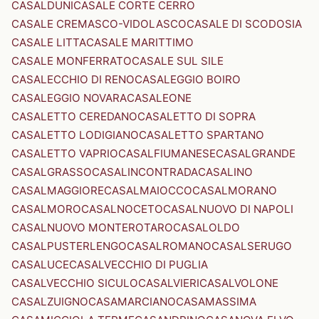
CASALDUNI
CASALE CORTE CERRO
CASALE CREMASCO-VIDOLASCO
CASALE DI SCODOSIA
CASALE LITTA
CASALE MARITTIMO
CASALE MONFERRATO
CASALE SUL SILE
CASALECCHIO DI RENO
CASALEGGIO BOIRO
CASALEGGIO NOVARA
CASALEONE
CASALETTO CEREDANO
CASALETTO DI SOPRA
CASALETTO LODIGIANO
CASALETTO SPARTANO
CASALETTO VAPRIO
CASALFIUMANESE
CASALGRANDE
CASALGRASSO
CASALINCONTRADA
CASALINO
CASALMAGGIORE
CASALMAIOCCO
CASALMORANO
CASALMORO
CASALNOCETO
CASALNUOVO DI NAPOLI
CASALNUOVO MONTEROTARO
CASALOLDO
CASALPUSTERLENGO
CASALROMANO
CASALSERUGO
CASALUCE
CASALVECCHIO DI PUGLIA
CASALVECCHIO SICULO
CASALVIERI
CASALVOLONE
CASALZUIGNO
CASAMARCIANO
CASAMASSIMA