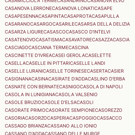
CASAMICCIOLA TERME
CASANDRINO
CASANOVA ELVO
CASANOVA LERRONE
CASANOVA LONATI
CASAPE
CASAPESENNA
CASAPINTA
CASAPROTA
CASAPULLA
CASARANO
CASARGO
CASARILE
CASARSA DELLA DELIZIA
CASARZA LIGURE
CASASCO
CASASCO D'INTELVI
CASATENOVO
CASATISMA
CASAVATORE
CASAZZA
CASCIA
CASCIAGO
CASCIANA TERME
CASCINA
CASCINETTE D'IVREA
CASEI GEROLA
CASELETTE
CASELLA
CASELLE IN PITTARI
CASELLE LANDI
CASELLE LURANI
CASELLE TORINESE
CASERTA
CASIER
CASIGNANA
CASINA
CASIRATE D'ADDA
CASLINO D'ERBA
CASNATE CON BERNATE
CASNIGO
CASOLA DI NAPOLI
CASOLA IN LUNIGIANA
CASOLA VALSENIO
CASOLE BRUZIO
CASOLE D'ELSA
CASOLI
CASORATE PRIMO
CASORATE SEMPIONE
CASOREZZO
CASORIA
CASORZO
CASPERIA
CASPOGGIO
CASSACCO
CASSAGO BRIANZA
CASSANO ALLO IONIO
CASSANO D'ADDA
CASSANO DELLE MURGE