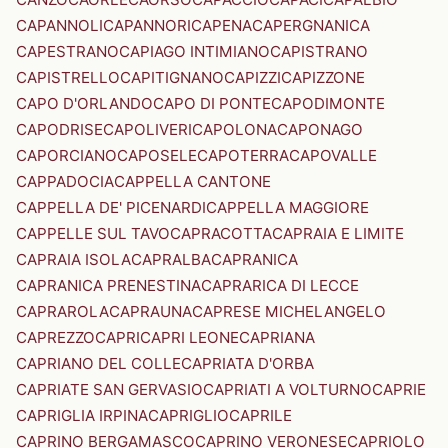
CAPANNOLI
CAPANNORI
CAPENA
CAPERGNANICA
CAPESTRANO
CAPIAGO INTIMIANO
CAPISTRANO
CAPISTRELLO
CAPITIGNANO
CAPIZZI
CAPIZZONE
CAPO D'ORLANDO
CAPO DI PONTE
CAPODIMONTE
CAPODRISE
CAPOLIVERI
CAPOLONA
CAPONAGO
CAPORCIANO
CAPOSELE
CAPOTERRA
CAPOVALLE
CAPPADOCIA
CAPPELLA CANTONE
CAPPELLA DE' PICENARDI
CAPPELLA MAGGIORE
CAPPELLE SUL TAVO
CAPRACOTTA
CAPRAIA E LIMITE
CAPRAIA ISOLA
CAPRALBA
CAPRANICA
CAPRANICA PRENESTINA
CAPRARICA DI LECCE
CAPRAROLA
CAPRAUNA
CAPRESE MICHELANGELO
CAPREZZO
CAPRI
CAPRI LEONE
CAPRIANA
CAPRIANO DEL COLLE
CAPRIATA D'ORBA
CAPRIATE SAN GERVASIO
CAPRIATI A VOLTURNO
CAPRIE
CAPRIGLIA IRPINA
CAPRIGLIO
CAPRILE
CAPRINO BERGAMASCO
CAPRINO VERONESE
CAPRIOLO