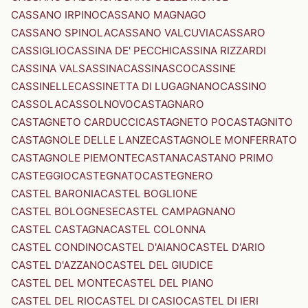
CASSANO IRPINO
CASSANO MAGNAGO
CASSANO SPINOLA
CASSANO VALCUVIA
CASSARO
CASSIGLIO
CASSINA DE' PECCHI
CASSINA RIZZARDI
CASSINA VALSASSINA
CASSINASCO
CASSINE
CASSINELLE
CASSINETTA DI LUGAGNANO
CASSINO
CASSOLA
CASSOLNOVO
CASTAGNARO
CASTAGNETO CARDUCCI
CASTAGNETO PO
CASTAGNITO
CASTAGNOLE DELLE LANZE
CASTAGNOLE MONFERRATO
CASTAGNOLE PIEMONTE
CASTANA
CASTANO PRIMO
CASTEGGIO
CASTEGNATO
CASTEGNERO
CASTEL BARONIA
CASTEL BOGLIONE
CASTEL BOLOGNESE
CASTEL CAMPAGNANO
CASTEL CASTAGNA
CASTEL COLONNA
CASTEL CONDINO
CASTEL D'AIANO
CASTEL D'ARIO
CASTEL D'AZZANO
CASTEL DEL GIUDICE
CASTEL DEL MONTE
CASTEL DEL PIANO
CASTEL DEL RIO
CASTEL DI CASIO
CASTEL DI IERI