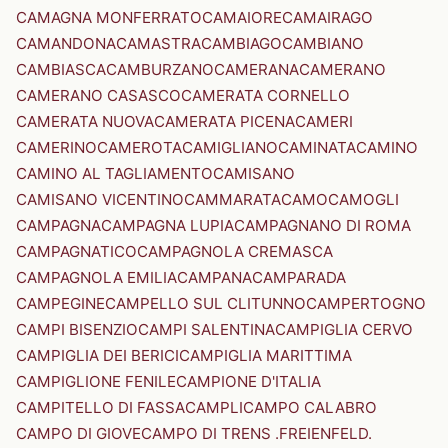
CAMAGNA MONFERRATO
CAMAIORE
CAMAIRAGO
CAMANDONA
CAMASTRA
CAMBIAGO
CAMBIANO
CAMBIASCA
CAMBURZANO
CAMERANA
CAMERANO
CAMERANO CASASCO
CAMERATA CORNELLO
CAMERATA NUOVA
CAMERATA PICENA
CAMERI
CAMERINO
CAMEROTA
CAMIGLIANO
CAMINATA
CAMINO
CAMINO AL TAGLIAMENTO
CAMISANO
CAMISANO VICENTINO
CAMMARATA
CAMO
CAMOGLI
CAMPAGNA
CAMPAGNA LUPIA
CAMPAGNANO DI ROMA
CAMPAGNATICO
CAMPAGNOLA CREMASCA
CAMPAGNOLA EMILIA
CAMPANA
CAMPARADA
CAMPEGINE
CAMPELLO SUL CLITUNNO
CAMPERTOGNO
CAMPI BISENZIO
CAMPI SALENTINA
CAMPIGLIA CERVO
CAMPIGLIA DEI BERICI
CAMPIGLIA MARITTIMA
CAMPIGLIONE FENILE
CAMPIONE D'ITALIA
CAMPITELLO DI FASSA
CAMPLI
CAMPO CALABRO
CAMPO DI GIOVE
CAMPO DI TRENS .FREIENFELD.