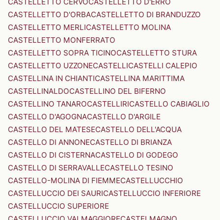
CASTELLETTO CERVO
CASTELLETTO D'ERRO
CASTELLETTO D'ORBA
CASTELLETTO DI BRANDUZZO
CASTELLETTO MERLI
CASTELLETTO MOLINA
CASTELLETTO MONFERRATO
CASTELLETTO SOPRA TICINO
CASTELLETTO STURA
CASTELLETTO UZZONE
CASTELLI
CASTELLI CALEPIO
CASTELLINA IN CHIANTI
CASTELLINA MARITTIMA
CASTELLINALDO
CASTELLINO DEL BIFERNO
CASTELLINO TANARO
CASTELLIRI
CASTELLO CABIAGLIO
CASTELLO D'AGOGNA
CASTELLO D'ARGILE
CASTELLO DEL MATESE
CASTELLO DELL'ACQUA
CASTELLO DI ANNONE
CASTELLO DI BRIANZA
CASTELLO DI CISTERNA
CASTELLO DI GODEGO
CASTELLO DI SERRAVALLE
CASTELLO TESINO
CASTELLO-MOLINA DI FIEMME
CASTELLUCCHIO
CASTELLUCCIO DEI SAURI
CASTELLUCCIO INFERIORE
CASTELLUCCIO SUPERIORE
CASTELLUCCIO VALMAGGIORE
CASTELMAGNO