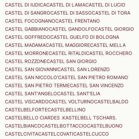
CASTEL DI IUDICA
CASTEL DI LAMA
CASTEL DI LUCIO
CASTEL DI SANGRO
CASTEL DI SASSO
CASTEL DI TORA
CASTEL FOCOGNANO
CASTEL FRENTANO
CASTEL GABBIANO
CASTEL GANDOLFO
CASTEL GIORGIO
CASTEL GOFFREDO
CASTEL GUELFO DI BOLOGNA
CASTEL MADAMA
CASTEL MAGGIORE
CASTEL MELLA
CASTEL MORRONE
CASTEL RITALDI
CASTEL ROCCHERO
CASTEL ROZZONE
CASTEL SAN GIORGIO
CASTEL SAN GIOVANNI
CASTEL SAN LORENZO
CASTEL SAN NICCOLO'
CASTEL SAN PIETRO ROMANO
CASTEL SAN PIETRO TERME
CASTEL SAN VINCENZO
CASTEL SANT'ANGELO
CASTEL SANT'ELIA
CASTEL VISCARDO
CASTEL VOLTURNO
CASTELBALDO
CASTELBELFORTE
CASTELBELLINO
CASTELBELLO CIARDES .KASTELBELL TSCHARS.
CASTELBIANCO
CASTELBOTTACCIO
CASTELBUONO
CASTELCIVITA
CASTELCOVATI
CASTELCUCCO