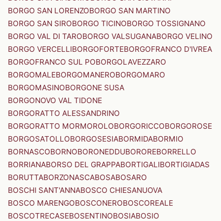
BORGO SAN LORENZO
BORGO SAN MARTINO
BORGO SAN SIRO
BORGO TICINO
BORGO TOSSIGNANO
BORGO VAL DI TARO
BORGO VALSUGANA
BORGO VELINO
BORGO VERCELLI
BORGOFORTE
BORGOFRANCO D'IVREA
BORGOFRANCO SUL PO
BORGOLAVEZZARO
BORGOMALE
BORGOMANERO
BORGOMARO
BORGOMASINO
BORGONE SUSA
BORGONOVO VAL TIDONE
BORGORATTO ALESSANDRINO
BORGORATTO MORMOROLO
BORGORICCO
BORGOROSE
BORGOSATOLLO
BORGOSESIA
BORMIDA
BORMIO
BORNASCO
BORNO
BORONEDDU
BORORE
BORRELLO
BORRIANA
BORSO DEL GRAPPA
BORTIGALI
BORTIGIADAS
BORUTTA
BORZONASCA
BOSA
BOSARO
BOSCHI SANT'ANNA
BOSCO CHIESANUOVA
BOSCO MARENGO
BOSCONERO
BOSCOREALE
BOSCOTRECASE
BOSENTINO
BOSIA
BOSIO