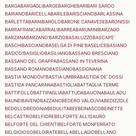
BARGA
BARGAGLI
BARGE
BARGHE
BARI
BARI SARDO
BARIANO
BARICELLA
BARILE
BARISCIANO
BARLASSINA
BARLETTA
BARNI
BAROLO
BARONE CANAVESE
BARONISSI
BARRAFRANCA
BARRALI
BARREA
BARUMINI
BARZAGO
BARZANA
BARZANO'
BARZIO
BASALUZZO
BASCAPE'
BASCHI
BASCIANO
BASELGA DI PINE'
BASELICE
BASIANO
BASICO'
BASIGLIO
BASILIANO
BASSANO BRESCIANO
BASSANO DEL GRAPPA
BASSANO IN TEVERINA
BASSANO ROMANO
BASSIANO
BASSIGNANA
BASTIA MONDOVI'
BASTIA UMBRA
BASTIDA DE' DOSSI
BASTIDA PANCARANA
BASTIGLIA
BATTAGLIA TERME
BATTIFOLLO
BATTIPAGLIA
BATTUDA
BAUCINA
BAULADU
BAUNEI
BAVENO
BAZZANO
BEDERO VALCUVIA
BEDIZZOLE
BEDOLLO
BEDONIA
BEDULITA
BEE
BEINASCO
BEINETTE
BELCASTRO
BELFIORE
BELFORTE ALL'ISAURO
BELFORTE DEL CHIENTI
BELFORTE MONFERRATO
BELGIOIOSO
BELGIRATE
BELLA
BELLAGIO
BELLANO