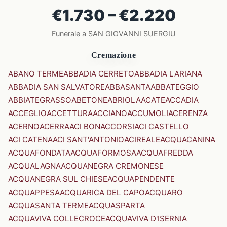
€1.730 – €2.220
Funerale a SAN GIOVANNI SUERGIU
Cremazione
ABANO TERME
ABBADIA CERRETO
ABBADIA LARIANA
ABBADIA SAN SALVATORE
ABBASANTA
ABBATEGGIO
ABBIATEGRASSO
ABETONE
ABRIOLA
ACATE
ACCADIA
ACCEGLIO
ACCETTURA
ACCIANO
ACCUMOLI
ACERENZA
ACERNO
ACERRA
ACI BONACCORSI
ACI CASTELLO
ACI CATENA
ACI SANT'ANTONIO
ACIREALE
ACQUACANINA
ACQUAFONDATA
ACQUAFORMOSA
ACQUAFREDDA
ACQUALAGNA
ACQUANEGRA CREMONESE
ACQUANEGRA SUL CHIESE
ACQUAPENDENTE
ACQUAPPESA
ACQUARICA DEL CAPO
ACQUARO
ACQUASANTA TERME
ACQUASPARTA
ACQUAVIVA COLLECROCE
ACQUAVIVA D'ISERNIA