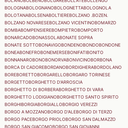
BOLANO
BOLBENO
BOLGARE
BOLLATE
BOLLENGO
BOLOGNA
BOLOGNANO
BOLOGNETTA
BOLOGNOLA
BOLOTANA
BOLSENA
BOLTIERE
BOLZANO .BOZEN.
BOLZANO NOVARESE
BOLZANO VICENTINO
BOMARZO
BOMBA
BOMPENSIERE
BOMPIETRO
BOMPORTO
BONARCADO
BONASSOLA
BONATE SOPRA
BONATE SOTTO
BONAVIGO
BONDENO
BONDO
BONDONE
BONEA
BONEFRO
BONEMERSE
BONIFATI
BONITO
BONNANARO
BONO
BONORVA
BONVICINO
BORBONA
BORCA DI CADORE
BORDANO
BORDIGHERA
BORDOLANO
BORE
BORETTO
BORGARELLO
BORGARO TORINESE
BORGETTO
BORGHETTO D'ARROSCIA
BORGHETTO DI BORBERA
BORGHETTO DI VARA
BORGHETTO LODIGIANO
BORGHETTO SANTO SPIRITO
BORGHI
BORGIA
BORGIALLO
BORGIO VEREZZI
BORGO A MOZZANO
BORGO D'ALE
BORGO DI TERZO
BORGO PACE
BORGO PRIOLO
BORGO SAN DALMAZZO
BORGO SAN GIACOMO
BORGO SAN GIOVANNI