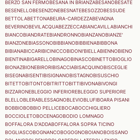
BERZO SAN FERMO
BESANA IN BRIANZA
BESANO
BESATE
BESENELLO
BESENZONE
BESNATE
BESOZZO
BESSUDE
BETTOLA
BETTONA
BEURA-CARDEZZA
BEVAGNA
BEVERINO
BEVILACQUA
BEZZECCA
BIANCAVILLA
BIANCHI
BIANCO
BIANDRATE
BIANDRONNO
BIANZANO
BIANZE'
BIANZONE
BIASSONO
BIBBIANO
BIBBIENA
BIBBONA
BIBIANA
BICCARI
BICINICCO
BIDONI'
BIELLA
BIENNO
BIENO
BIENTINA
BIGARELLO
BINAGO
BINASCO
BINETTO
BIOGLIO
BIONAZ
BIONE
BIRORI
BISACCIA
BISACQUINO
BISCEGLIE
BISEGNA
BISENTI
BISIGNANO
BISTAGNO
BISUSCHIO
BITETTO
BITONTO
BITRITTO
BITTI
BIVONA
BIVONGI
BIZZARONE
BLEGGIO INFERIORE
BLEGGIO SUPERIORE
BLELLO
BLERA
BLESSAGNO
BLEVIO
BLUFI
BOARA PISANI
BOBBIO
BOBBIO PELLICE
BOCA
BOCCHIGLIERO
BOCCIOLETO
BOCENAGO
BODIO LOMNAGO
BOFFALORA D'ADDA
BOFFALORA SOPRA TICINO
BOGLIASCO
BOGNANCO
BOGOGNO
BOIANO
BOISSANO