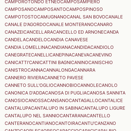
CAMPOROTONDO ETNEO
CAMPOSAMPIERO
CAMPOSANO
CAMPOSANTO
CAMPOSPINOSO
CAMPOTOSTO
CAMUGNANO
CANAL SAN BOVO
CANALE
CANALE D'AGORDO
CANALE MONTERANO
CANARO
CANAZEI
CANCELLARA
CANCELLO ED ARNONE
CANDA
CANDELA
CANDELO
CANDIA CANAVESE
CANDIA LOMELLINA
CANDIANA
CANDIDA
CANDIOLO
CANEGRATE
CANELLI
CANEPINA
CANEVA
CANEVINO
CANICATTI'
CANICATTINI BAGNI
CANINO
CANISCHIO
CANISTRO
CANNA
CANNALONGA
CANNARA
CANNERO RIVIERA
CANNETO PAVESE
CANNETO SULL'OGLIO
CANNOBIO
CANNOLE
CANOLO
CANONICA D'ADDA
CANOSA DI PUGLIA
CANOSA SANNITA
CANOSIO
CANOSSA
CANSANO
CANTAGALLO
CANTALICE
CANTALUPA
CANTALUPO IN SABINA
CANTALUPO LIGURE
CANTALUPO NEL SANNIO
CANTARANA
CANTELLO
CANTERANO
CANTIANO
CANTOIRA
CANTU'
CANZANO
CANZO
CAORLE
CAORSO
CAPACCIO
CAPACI
CAPALBIO