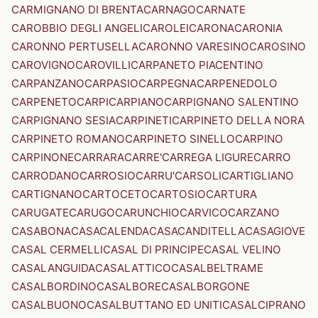
CARMIGNANO DI BRENTA
CARNAGO
CARNATE
CAROBBIO DEGLI ANGELI
CAROLEI
CARONA
CARONIA
CARONNO PERTUSELLA
CARONNO VARESINO
CAROSINO
CAROVIGNO
CAROVILLI
CARPANETO PIACENTINO
CARPANZANO
CARPASIO
CARPEGNA
CARPENEDOLO
CARPENETO
CARPI
CARPIANO
CARPIGNANO SALENTINO
CARPIGNANO SESIA
CARPINETI
CARPINETO DELLA NORA
CARPINETO ROMANO
CARPINETO SINELLO
CARPINO
CARPINONE
CARRARA
CARRE'
CARREGA LIGURE
CARRO
CARRODANO
CARROSIO
CARRU'
CARSOLI
CARTIGLIANO
CARTIGNANO
CARTOCETO
CARTOSIO
CARTURA
CARUGATE
CARUGO
CARUNCHIO
CARVICO
CARZANO
CASABONA
CASACALENDA
CASACANDITELLA
CASAGIOVE
CASAL CERMELLI
CASAL DI PRINCIPE
CASAL VELINO
CASALANGUIDA
CASALATTICO
CASALBELTRAME
CASALBORDINO
CASALBORE
CASALBORGONE
CASALBUONO
CASALBUTTANO ED UNITI
CASALCIPRANO