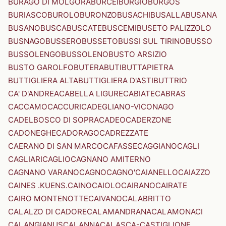
BURAGO DI MOLGORA
BURCEI
BURGIO
BURGOS
BURIASCO
BUROLO
BURONZO
BUSACHI
BUSALLA
BUSANA
BUSANO
BUSCA
BUSCATE
BUSCEMI
BUSETO PALIZZOLO
BUSNAGO
BUSSERO
BUSSETO
BUSSI SUL TIRINO
BUSSO
BUSSOLENGO
BUSSOLENO
BUSTO ARSIZIO
BUSTO GAROLFO
BUTERA
BUTI
BUTTAPIETRA
BUTTIGLIERA ALTA
BUTTIGLIERA D'ASTI
BUTTRIO
CA' D'ANDREA
CABELLA LIGURE
CABIATE
CABRAS
CACCAMO
CACCURI
CADEGLIANO-VICONAGO
CADELBOSCO DI SOPRA
CADEO
CADERZONE
CADONEGHE
CADORAGO
CADREZZATE
CAERANO DI SAN MARCO
CAFASSE
CAGGIANO
CAGLI
CAGLIARI
CAGLIO
CAGNANO AMITERNO
CAGNANO VARANO
CAGNO
CAGNO'
CAIANELLO
CAIAZZO
CAINES .KUENS.
CAINO
CAIOLO
CAIRANO
CAIRATE
CAIRO MONTENOTTE
CAIVANO
CALABRITTO
CALALZO DI CADORE
CALAMANDRANA
CALAMONACI
CALANGIANUS
CALANNA
CALASCA-CASTIGLIONE